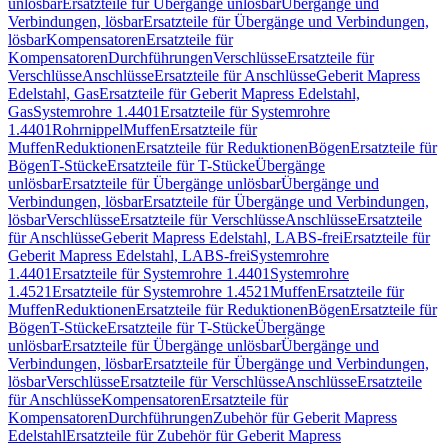
unlösbar
Ersatzteile für Übergänge unlösbar
Übergänge und
Verbindungen, lösbar
Ersatzteile für Übergänge und Verbindungen,
lösbar
Kompensatoren
Ersatzteile für
Kompensatoren
Durchführungen
Verschlüsse
Ersatzteile für
Verschlüsse
Anschlüsse
Ersatzteile für Anschlüsse
Geberit Mapress
Edelstahl, Gas
Ersatzteile für Geberit Mapress Edelstahl,
Gas
Systemrohre 1.4401
Ersatzteile für Systemrohre
1.4401
Rohrnippel
Muffen
Ersatzteile für
Muffen
Reduktionen
Ersatzteile für Reduktionen
Bögen
Ersatzteile für
Bögen
T-Stücke
Ersatzteile für T-Stücke
Übergänge
unlösbar
Ersatzteile für Übergänge unlösbar
Übergänge und
Verbindungen, lösbar
Ersatzteile für Übergänge und Verbindungen,
lösbar
Verschlüsse
Ersatzteile für Verschlüsse
Anschlüsse
Ersatzteile
für Anschlüsse
Geberit Mapress Edelstahl, LABS-frei
Ersatzteile für
Geberit Mapress Edelstahl, LABS-frei
Systemrohre
1.4401
Ersatzteile für Systemrohre 1.4401
Systemrohre
1.4521
Ersatzteile für Systemrohre 1.4521
Muffen
Ersatzteile für
Muffen
Reduktionen
Ersatzteile für Reduktionen
Bögen
Ersatzteile für
Bögen
T-Stücke
Ersatzteile für T-Stücke
Übergänge
unlösbar
Ersatzteile für Übergänge unlösbar
Übergänge und
Verbindungen, lösbar
Ersatzteile für Übergänge und Verbindungen,
lösbar
Verschlüsse
Ersatzteile für Verschlüsse
Anschlüsse
Ersatzteile
für Anschlüsse
Kompensatoren
Ersatzteile für
Kompensatoren
Durchführungen
Zubehör für Geberit Mapress
Edelstahl
Ersatzteile für Zubehör für Geberit Mapress