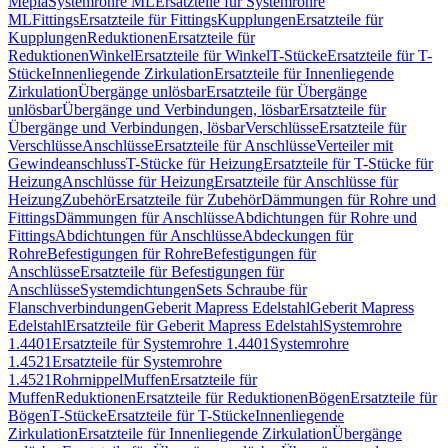
Mepla
Systemrohre ML
Ersatzteile für Systemrohre
ML
Fittings
Ersatzteile für Fittings
Kupplungen
Ersatzteile für
Kupplungen
Reduktionen
Ersatzteile für
Reduktionen
Winkel
Ersatzteile für Winkel
T-Stücke
Ersatzteile für T-
Stücke
Innenliegende Zirkulation
Ersatzteile für Innenliegende
Zirkulation
Übergänge unlösbar
Ersatzteile für Übergänge
unlösbar
Übergänge und Verbindungen, lösbar
Ersatzteile für
Übergänge und Verbindungen, lösbar
Verschlüsse
Ersatzteile für
Verschlüsse
Anschlüsse
Ersatzteile für Anschlüsse
Verteiler mit
Gewindeanschluss
T-Stücke für Heizung
Ersatzteile für T-Stücke für
Heizung
Anschlüsse für Heizung
Ersatzteile für Anschlüsse für
Heizung
Zubehör
Ersatzteile für Zubehör
Dämmungen für Rohre und
Fittings
Dämmungen für Anschlüsse
Abdichtungen für Rohre und
Fittings
Abdichtungen für Anschlüsse
Abdeckungen für
Rohre
Befestigungen für Rohre
Befestigungen für
Anschlüsse
Ersatzteile für Befestigungen für
Anschlüsse
Systemdichtungen
Sets Schraube für
Flanschverbindungen
Geberit Mapress Edelstahl
Geberit Mapress
Edelstahl
Ersatzteile für Geberit Mapress Edelstahl
Systemrohre
1.4401
Ersatzteile für Systemrohre 1.4401
Systemrohre
1.4521
Ersatzteile für Systemrohre
1.4521
Rohrnippel
Muffen
Ersatzteile für
Muffen
Reduktionen
Ersatzteile für Reduktionen
Bögen
Ersatzteile für
Bögen
T-Stücke
Ersatzteile für T-Stücke
Innenliegende
Zirkulation
Ersatzteile für Innenliegende Zirkulation
Übergänge