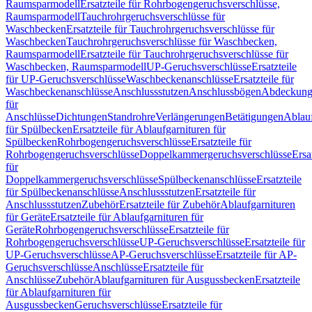
Raumsparmodell
Ersatzteile für Rohrbogengeruchsverschlüsse,
Raumsparmodell
Tauchrohrgeruchsverschlüsse für
Waschbecken
Ersatzteile für Tauchrohrgeruchsverschlüsse für
Waschbecken
Tauchrohrgeruchsverschlüsse für Waschbecken,
Raumsparmodell
Ersatzteile für Tauchrohrgeruchsverschlüsse für
Waschbecken, Raumsparmodell
UP-Geruchsverschlüsse
Ersatzteile
für UP-Geruchsverschlüsse
Waschbeckenanschlüsse
Ersatzteile für
Waschbeckenanschlüsse
Anschlussstutzen
Anschlussbögen
Abdeckung
für
Anschlüsse
Dichtungen
Standrohre
Verlängerungen
Betätigungen
Ablauf
für Spülbecken
Ersatzteile für Ablaufgarnituren für
Spülbecken
Rohrbogengeruchsverschlüsse
Ersatzteile für
Rohrbogengeruchsverschlüsse
Doppelkammergeruchsverschlüsse
Ersa
für
Doppelkammergeruchsverschlüsse
Spülbeckenanschlüsse
Ersatzteile
für Spülbeckenanschlüsse
Anschlussstutzen
Ersatzteile für
Anschlussstutzen
Zubehör
Ersatzteile für Zubehör
Ablaufgarnituren
für Geräte
Ersatzteile für Ablaufgarnituren für
Geräte
Rohrbogengeruchsverschlüsse
Ersatzteile für
Rohrbogengeruchsverschlüsse
UP-Geruchsverschlüsse
Ersatzteile für
UP-Geruchsverschlüsse
AP-Geruchsverschlüsse
Ersatzteile für AP-
Geruchsverschlüsse
Anschlüsse
Ersatzteile für
Anschlüsse
Zubehör
Ablaufgarnituren für Ausgussbecken
Ersatzteile
für Ablaufgarnituren für
Ausgussbecken
Geruchsverschlüsse
Ersatzteile für