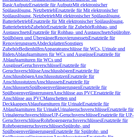
Basic
Aufputz
Ersatzteile für Aufputz
Mit elektronischer
Spülauslösung, Netzbetrieb
Ersatzteile für Mit elektronischer
Spülauslösung, Netzbetrieb
Mit elektronischer Spülauslösung,
Batteriebetrieb
Ersatzteile für Mit elektronischer Spülauslösung,
Batteriebetrieb
Zubehör
Ersatzteile für Zubehör
Rohbau- und
Austauschsets
Ersatzteile für Rohbau- und Austauschsets
Spülrohre,
Spülbögen und Übergänge
Renovierungssets
Ersatzteile für
Renovierungssets
Abdeckplatten
Sonstiges
Zubehör
Bedienhilfen
Apparateanschlüsse für WCs, Urinale und
Bidets
Ablaufgarnituren für WCs und Ausgüsse
Ersatzteile für
Ablaufgarnituren für WCs und
Ausgüsse
Geruchsverschlüsse
Ersatzteile für
Geruchsverschlüsse
Anschlussbögen
Ersatzteile für
Anschlussbögen
Anschlussstutzen
Ersatzteile für
Anschlussstutzen
Anschlusssets
Ersatzteile für
Anschlusssets
Spülbogenverlängerungen
Ersatzteile für
Spülbogenverlängerungen
Anschlüsse aus PVC
Ersatzteile für
Anschlüsse aus PVC
Manschetten und
Deckkappen
Ablaufgarnituren für Urinale
Ersatzteile für
Ablaufgarnituren für Urinale
Urinalgeruchsverschlüsse
Ersatzteile für
Urinalgeruchsverschlüsse
UP-Geruchsverschlüsse
Ersatzteile für UP-
Geruchsverschlüsse
Rohrbogengeruchsverschlüsses
Ersatzteile für
Rohrbogengeruchsverschlüsses
Spülrohr- und
Spülbogenverlängerungen
Ersatzteile für Spülrohr- und
Spülbogenverlängerungen
Anschlussstutzen
Ersatzteile für