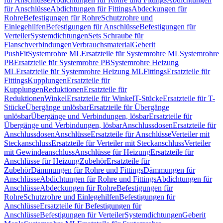
für Anschlüsse
Abdichtungen für Fittings
Abdeckungen für
Rohre
Befestigungen für Rohre
Schutzrohre und
Einlegehilfen
Befestigungen für Anschlüsse
Befestigungen für
Verteiler
Systemdichtungen
Sets Schraube für
Flanschverbindungen
Verbrauchsmaterial
Geberit
PushFit
Systemrohre ML
Ersatzteile für Systemrohre ML
Systemrohre
PB
Ersatzteile für Systemrohre PB
Systemrohre Heizung
ML
Ersatzteile für Systemrohre Heizung ML
Fittings
Ersatzteile für
Fittings
Kupplungen
Ersatzteile für
Kupplungen
Reduktionen
Ersatzteile für
Reduktionen
Winkel
Ersatzteile für Winkel
T-Stücke
Ersatzteile für T-
Stücke
Übergänge unlösbar
Ersatzteile für Übergänge
unlösbar
Übergänge und Verbindungen, lösbar
Ersatzteile für
Übergänge und Verbindungen, lösbar
Anschlussdosen
Ersatzteile für
Anschlussdosen
Anschlüsse
Ersatzteile für Anschlüsse
Verteiler mit
Steckanschluss
Ersatzteile für Verteiler mit Steckanschluss
Verteiler
mit Gewindeanschluss
Anschlüsse für Heizung
Ersatzteile für
Anschlüsse für Heizung
Zubehör
Ersatzteile für
Zubehör
Dämmungen für Rohre und Fittings
Dämmungen für
Anschlüsse
Abdichtungen für Rohre und Fittings
Abdichtungen für
Anschlüsse
Abdeckungen für Rohre
Befestigungen für
Rohre
Schutzrohre und Einlegehilfen
Befestigungen für
Anschlüsse
Ersatzteile für Befestigungen für
Anschlüsse
Befestigungen für Verteiler
Systemdichtungen
Geberit