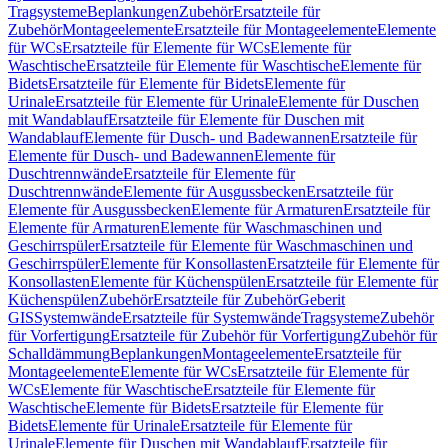
Tragsysteme
Beplankungen
Zubehör
Ersatzteile für
Zubehör
Montageelemente
Ersatzteile für Montageelemente
Elemente
für WCs
Ersatzteile für Elemente für WCs
Elemente für
Waschtische
Ersatzteile für Elemente für Waschtische
Elemente für
Bidets
Ersatzteile für Elemente für Bidets
Elemente für
Urinale
Ersatzteile für Elemente für Urinale
Elemente für Duschen
mit Wandablauf
Ersatzteile für Elemente für Duschen mit
Wandablauf
Elemente für Dusch- und Badewannen
Ersatzteile für
Elemente für Dusch- und Badewannen
Elemente für
Duschtrennwände
Ersatzteile für Elemente für
Duschtrennwände
Elemente für Ausgussbecken
Ersatzteile für
Elemente für Ausgussbecken
Elemente für Armaturen
Ersatzteile für
Elemente für Armaturen
Elemente für Waschmaschinen und
Geschirrspüler
Ersatzteile für Elemente für Waschmaschinen und
Geschirrspüler
Elemente für Konsollasten
Ersatzteile für Elemente für
Konsollasten
Elemente für Küchenspülen
Ersatzteile für Elemente für
Küchenspülen
Zubehör
Ersatzteile für Zubehör
Geberit
GIS
Systemwände
Ersatzteile für Systemwände
Tragsysteme
Zubehör
für Vorfertigung
Ersatzteile für Zubehör für Vorfertigung
Zubehör für
Schalldämmung
Beplankungen
Montageelemente
Ersatzteile für
Montageelemente
Elemente für WCs
Ersatzteile für Elemente für
WCs
Elemente für Waschtische
Ersatzteile für Elemente für
Waschtische
Elemente für Bidets
Ersatzteile für Elemente für
Bidets
Elemente für Urinale
Ersatzteile für Elemente für
Urinale
Elemente für Duschen mit Wandablauf
Ersatzteile für