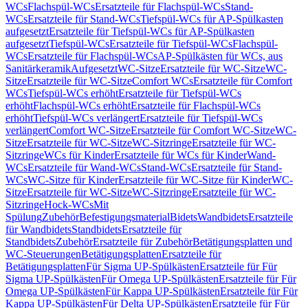
WCs
Flachspül-WCs
Ersatzteile für Flachspül-WCs
Stand-
WCs
Ersatzteile für Stand-WCs
Tiefspül-WCs für AP-Spülkasten
aufgesetzt
Ersatzteile für Tiefspül-WCs für AP-Spülkasten
aufgesetzt
Tiefspül-WCs
Ersatzteile für Tiefspül-WCs
Flachspül-
WCs
Ersatzteile für Flachspül-WCs
AP-Spülkästen für WCs, aus
Sanitärkeramik
Aufgesetzt
WC-Sitze
Ersatzteile für WC-Sitze
WC-
Sitze
Ersatzteile für WC-Sitze
Comfort WCs
Ersatzteile für Comfort
WCs
Tiefspül-WCs erhöht
Ersatzteile für Tiefspül-WCs
erhöht
Flachspül-WCs erhöht
Ersatzteile für Flachspül-WCs
erhöht
Tiefspül-WCs verlängert
Ersatzteile für Tiefspül-WCs
verlängert
Comfort WC-Sitze
Ersatzteile für Comfort WC-Sitze
WC-
Sitze
Ersatzteile für WC-Sitze
WC-Sitzringe
Ersatzteile für WC-
Sitzringe
WCs für Kinder
Ersatzteile für WCs für Kinder
Wand-
WCs
Ersatzteile für Wand-WCs
Stand-WCs
Ersatzteile für Stand-
WCs
WC-Sitze für Kinder
Ersatzteile für WC-Sitze für Kinder
WC-
Sitze
Ersatzteile für WC-Sitze
WC-Sitzringe
Ersatzteile für WC-
Sitzringe
Hock-WCs
Mit
Spülung
Zubehör
Befestigungsmaterial
Bidets
Wandbidets
Ersatzteile
für Wandbidets
Standbidets
Ersatzteile für
Standbidets
Zubehör
Ersatzteile für Zubehör
Betätigungsplatten und
WC-Steuerungen
Betätigungsplatten
Ersatzteile für
Betätigungsplatten
Für Sigma UP-Spülkästen
Ersatzteile für Für
Sigma UP-Spülkästen
Für Omega UP-Spülkästen
Ersatzteile für Für
Omega UP-Spülkästen
Für Kappa UP-Spülkästen
Ersatzteile für Für
Kappa UP-Spülkästen
Für Delta UP-Spülkästen
Ersatzteile für Für