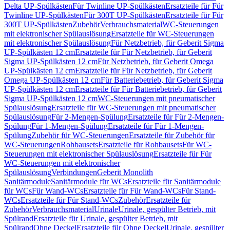
Delta UP-Spülkästen
Für Twinline UP-Spülkästen
Ersatzteile für Für
Twinline UP-Spülkästen
Für 300T UP-Spülkästen
Ersatzteile für Für
300T UP-Spülkästen
Zubehör
Verbrauchsmaterial
WC-Steuerungen
mit elektronischer Spülauslösung
Ersatzteile für WC-Steuerungen
mit elektronischer Spülauslösung
Für Netzbetrieb, für Geberit Sigma
UP-Spülkästen 12 cm
Ersatzteile für Für Netzbetrieb, für Geberit
Sigma UP-Spülkästen 12 cm
Für Netzbetrieb, für Geberit Omega
UP-Spülkästen 12 cm
Ersatzteile für Für Netzbetrieb, für Geberit
Omega UP-Spülkästen 12 cm
Für Batteriebetrieb, für Geberit Sigma
UP-Spülkästen 12 cm
Ersatzteile für Für Batteriebetrieb, für Geberit
Sigma UP-Spülkästen 12 cm
WC-Steuerungen mit pneumatischer
Spülauslösung
Ersatzteile für WC-Steuerungen mit pneumatischer
Spülauslösung
Für 2-Mengen-Spülung
Ersatzteile für Für 2-Mengen-
Spülung
Für 1-Mengen-Spülung
Ersatzteile für Für 1-Mengen-
Spülung
Zubehör für WC-Steuerungen
Ersatzteile für Zubehör für
WC-Steuerungen
Rohbausets
Ersatzteile für Rohbausets
Für WC-
Steuerungen mit elektronischer Spülauslösung
Ersatzteile für Für
WC-Steuerungen mit elektronischer
Spülauslösung
Verbindungen
Geberit Monolith
Sanitärmodule
Sanitärmodule für WCs
Ersatzteile für Sanitärmodule
für WCs
Für Wand-WCs
Ersatzteile für Für Wand-WCs
Für Stand-
WCs
Ersatzteile für Für Stand-WCs
Zubehör
Ersatzteile für
Zubehör
Verbrauchsmaterial
Urinale
Urinale, gespülter Betrieb, mit
Spülrand
Ersatzteile für Urinale, gespülter Betrieb, mit
Spülrand
Ohne Deckel
Ersatzteile für Ohne Deckel
Urinale, gespülter