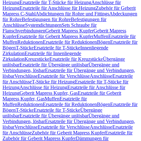
Heizung
Ersatzteile für T-Stücke für Heizung
Anschlüsse für
Heizung
Ersatzteile für Anschlüsse für Heizung
Zubehör für Geberit
Mapress C-Stahl
Abdichtungen für Rohre und Fittings
Abdeckungen
für Rohre
Befestigungen für Rohre
Befestigungen für
Anschlüsse
Systemdichtungen
Sets Schraube für
Flanschverbindungen
Geberit Mapress Kupfer
Geberit Mapress
Kupfer
Ersatzteile für Geberit Mapress Kupfer
Muffen
Ersatzteile für
Muffen
Reduktionen
Ersatzteile für Reduktionen
Bögen
Ersatzteile für
Bögen
T-Stücke
Ersatzteile für T-Stücke
Innenliegende
Zirkulation
Ersatzteile für Innenliegende
Zirkulation
Kreuzstücke
Ersatzteile für Kreuzstücke
Übergänge
unlösbar
Ersatzteile für Übergänge unlösbar
Übergänge und
Verbindungen, lösbar
Ersatzteile für Übergänge und Verbindungen,
lösbar
Verschlüsse
Ersatzteile für Verschlüsse
Anschlüsse
Ersatzteile
für Anschlüsse
T-Stücke für Heizung
Ersatzteile für T-Stücke für
Heizung
Anschlüsse für Heizung
Ersatzteile für Anschlüsse für
Heizung
Geberit Mapress Kupfer, Gas
Ersatzteile für Geberit
Mapress Kupfer, Gas
Muffen
Ersatzteile für
Muffen
Reduktionen
Ersatzteile für Reduktionen
Bögen
Ersatzteile für
Bögen
T-Stücke
Ersatzteile für T-Stücke
Übergänge
unlösbar
Ersatzteile für Übergänge unlösbar
Übergänge und
Verbindungen, lösbar
Ersatzteile für Übergänge und Verbindungen,
lösbar
Verschlüsse
Ersatzteile für Verschlüsse
Anschlüsse
Ersatzteile
für Anschlüsse
Zubehör für Geberit Mapress Kupfer
Ersatzteile für
Zubehör für Geberit Mapress Kupfer
Dämmungen für