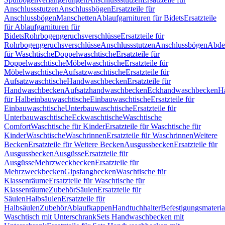
Anschlussstutzen
Anschlussbögen
Ersatzteile für
Anschlussbögen
Manschetten
Ablaufgarnituren für Bidets
Ersatzteile
für Ablaufgarnituren für
Bidets
Rohrbogengeruchsverschlüsse
Ersatzteile für
Rohrbogengeruchsverschlüsse
Anschlussstutzen
Anschlussbögen
Abde
für Waschtische
Doppelwaschtische
Ersatzteile für
Doppelwaschtische
Möbelwaschtische
Ersatzteile für
Möbelwaschtische
Aufsatzwaschtische
Ersatzteile für
Aufsatzwaschtische
Handwaschbecken
Ersatzteile für
Handwaschbecken
Aufsatzhandwaschbecken
Eckhandwaschbecken
H
für Halbeinbauwaschtische
Einbauwaschtische
Ersatzteile für
Einbauwaschtische
Unterbauwaschtische
Ersatzteile für
Unterbauwaschtische
Eckwaschtische
Waschtische
Comfort
Waschtische für Kinder
Ersatzteile für Waschtische für
Kinder
Waschtische
Waschrinnen
Ersatzteile für Waschrinnen
Weitere
Becken
Ersatzteile für Weitere Becken
Ausgussbecken
Ersatzteile für
Ausgussbecken
Ausgüsse
Ersatzteile für
Ausgüsse
Mehrzweckbecken
Ersatzteile für
Mehrzweckbecken
Gipsfangbecken
Waschtische für
Klassenräume
Ersatzteile für Waschtische für
Klassenräume
Zubehör
Säulen
Ersatzteile für
Säulen
Halbsäulen
Ersatzteile für
Halbsäulen
Zubehör
Ablaufkappen
Handtuchhalter
Befestigungsmateria
Waschtisch mit Unterschrank
Sets Handwaschbecken mit