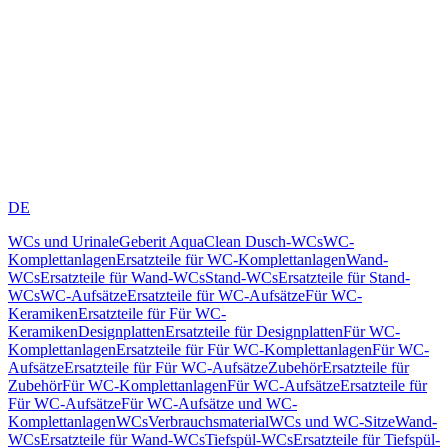
DE
WCs und Urinale
Geberit AquaClean Dusch-WCs
WC-
Komplettanlagen
Ersatzteile für WC-Komplettanlagen
Wand-
WCs
Ersatzteile für Wand-WCs
Stand-WCs
Ersatzteile für Stand-
WCs
WC-Aufsätze
Ersatzteile für WC-Aufsätze
Für WC-
Keramiken
Ersatzteile für Für WC-
Keramiken
Designplatten
Ersatzteile für Designplatten
Für WC-
Komplettanlagen
Ersatzteile für Für WC-Komplettanlagen
Für WC-
Aufsätze
Ersatzteile für Für WC-Aufsätze
Zubehör
Ersatzteile für
Zubehör
Für WC-Komplettanlagen
Für WC-Aufsätze
Ersatzteile für
Für WC-Aufsätze
Für WC-Aufsätze und WC-
Komplettanlagen
WCs
Verbrauchsmaterial
WCs und WC-Sitze
Wand-
WCs
Ersatzteile für Wand-WCs
Tiefspül-WCs
Ersatzteile für Tiefspül-