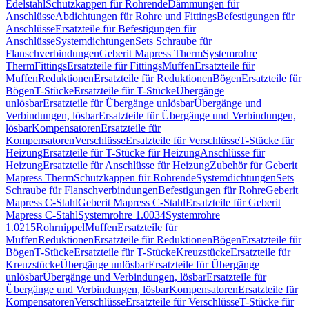
Edelstahl
Schutzkappen für Rohrende
Dämmungen für
Anschlüsse
Abdichtungen für Rohre und Fittings
Befestigungen für
Anschlüsse
Ersatzteile für Befestigungen für
Anschlüsse
Systemdichtungen
Sets Schraube für
Flanschverbindungen
Geberit Mapress Therm
Systemrohre
Therm
Fittings
Ersatzteile für Fittings
Muffen
Ersatzteile für
Muffen
Reduktionen
Ersatzteile für Reduktionen
Bögen
Ersatzteile für
Bögen
T-Stücke
Ersatzteile für T-Stücke
Übergänge
unlösbar
Ersatzteile für Übergänge unlösbar
Übergänge und
Verbindungen, lösbar
Ersatzteile für Übergänge und Verbindungen,
lösbar
Kompensatoren
Ersatzteile für
Kompensatoren
Verschlüsse
Ersatzteile für Verschlüsse
T-Stücke für
Heizung
Ersatzteile für T-Stücke für Heizung
Anschlüsse für
Heizung
Ersatzteile für Anschlüsse für Heizung
Zubehör für Geberit
Mapress Therm
Schutzkappen für Rohrende
Systemdichtungen
Sets
Schraube für Flanschverbindungen
Befestigungen für Rohre
Geberit
Mapress C-Stahl
Geberit Mapress C-Stahl
Ersatzteile für Geberit
Mapress C-Stahl
Systemrohre 1.0034
Systemrohre
1.0215
Rohrnippel
Muffen
Ersatzteile für
Muffen
Reduktionen
Ersatzteile für Reduktionen
Bögen
Ersatzteile für
Bögen
T-Stücke
Ersatzteile für T-Stücke
Kreuzstücke
Ersatzteile für
Kreuzstücke
Übergänge unlösbar
Ersatzteile für Übergänge
unlösbar
Übergänge und Verbindungen, lösbar
Ersatzteile für
Übergänge und Verbindungen, lösbar
Kompensatoren
Ersatzteile für
Kompensatoren
Verschlüsse
Ersatzteile für Verschlüsse
T-Stücke für