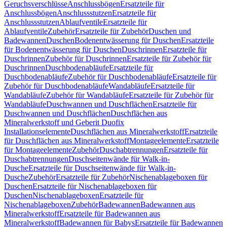
Geruchsverschlüsse
Anschlussbögen
Ersatzteile für
Anschlussbögen
Anschlussstutzen
Ersatzteile für
Anschlussstutzen
Ablaufventile
Ersatzteile für
Ablaufventile
Zubehör
Ersatzteile für Zubehör
Duschen und
Badewannen
Duschen
Bodenentwässerung für Duschen
Ersatzteile
für Bodenentwässerung für Duschen
Duschrinnen
Ersatzteile für
Duschrinnen
Zubehör für Duschrinnen
Ersatzteile für Zubehör für
Duschrinnen
Duschbodenabläufe
Ersatzteile für
Duschbodenabläufe
Zubehör für Duschbodenabläufe
Ersatzteile für
Zubehör für Duschbodenabläufe
Wandabläufe
Ersatzteile für
Wandabläufe
Zubehör für Wandabläufe
Ersatzteile für Zubehör für
Wandabläufe
Duschwannen und Duschflächen
Ersatzteile für
Duschwannen und Duschflächen
Duschflächen aus
Mineralwerkstoff und Geberit Duofix
Installationselemente
Duschflächen aus Mineralwerkstoff
Ersatzteile
für Duschflächen aus Mineralwerkstoff
Montageelemente
Ersatzteile
für Montageelemente
Zubehör
Duschabtrennungen
Ersatzteile für
Duschabtrennungen
Duschseitenwände für Walk-in-
Dusche
Ersatzteile für Duschseitenwände für Walk-in-
Dusche
Zubehör
Ersatzteile für Zubehör
Nischenablageboxen für
Duschen
Ersatzteile für Nischenablageboxen für
Duschen
Nischenablageboxen
Ersatzteile für
Nischenablageboxen
Zubehör
Badewannen
Badewannen aus
Mineralwerkstoff
Ersatzteile für Badewannen aus
Mineralwerkstoff
Badewannen für Babys
Ersatzteile für Badewannen