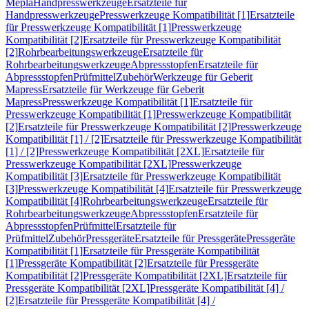
Mepla
Handpresswerkzeuge
Ersatzteile für
Handpresswerkzeuge
Presswerkzeuge Kompatibilität [1]
Ersatzteile
für Presswerkzeuge Kompatibilität [1]
Presswerkzeuge
Kompatibilität [2]
Ersatzteile für Presswerkzeuge Kompatibilität
[2]
Rohrbearbeitungswerkzeuge
Ersatzteile für
Rohrbearbeitungswerkzeuge
Abpressstopfen
Ersatzteile für
Abpressstopfen
Prüfmittel
Zubehör
Werkzeuge für Geberit
Mapress
Ersatzteile für Werkzeuge für Geberit
Mapress
Presswerkzeuge Kompatibilität [1]
Ersatzteile für
Presswerkzeuge Kompatibilität [1]
Presswerkzeuge Kompatibilität
[2]
Ersatzteile für Presswerkzeuge Kompatibilität [2]
Presswerkzeuge
Kompatibilität [1] / [2]
Ersatzteile für Presswerkzeuge Kompatibilität
[1] / [2]
Presswerkzeuge Kompatibilität [2XL]
Ersatzteile für
Presswerkzeuge Kompatibilität [2XL]
Presswerkzeuge
Kompatibilität [3]
Ersatzteile für Presswerkzeuge Kompatibilität
[3]
Presswerkzeuge Kompatibilität [4]
Ersatzteile für Presswerkzeuge
Kompatibilität [4]
Rohrbearbeitungswerkzeuge
Ersatzteile für
Rohrbearbeitungswerkzeuge
Abpressstopfen
Ersatzteile für
Abpressstopfen
Prüfmittel
Ersatzteile für
Prüfmittel
Zubehör
Pressgeräte
Ersatzteile für Pressgeräte
Pressgeräte
Kompatibilität [1]
Ersatzteile für Pressgeräte Kompatibilität
[1]
Pressgeräte Kompatibilität [2]
Ersatzteile für Pressgeräte
Kompatibilität [2]
Pressgeräte Kompatibilität [2XL]
Ersatzteile für
Pressgeräte Kompatibilität [2XL]
Pressgeräte Kompatibilität [4] /
[2]
Ersatzteile für Pressgeräte Kompatibilität [4] /