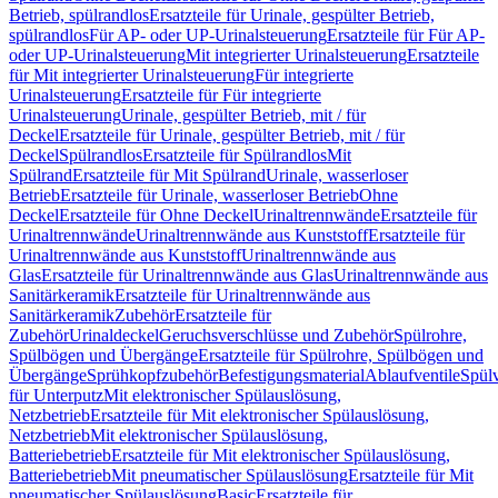
Betrieb, spülrandlos
Ersatzteile für Urinale, gespülter Betrieb,
spülrandlos
Für AP- oder UP-Urinalsteuerung
Ersatzteile für Für AP-
oder UP-Urinalsteuerung
Mit integrierter Urinalsteuerung
Ersatzteile
für Mit integrierter Urinalsteuerung
Für integrierte
Urinalsteuerung
Ersatzteile für Für integrierte
Urinalsteuerung
Urinale, gespülter Betrieb, mit / für
Deckel
Ersatzteile für Urinale, gespülter Betrieb, mit / für
Deckel
Spülrandlos
Ersatzteile für Spülrandlos
Mit
Spülrand
Ersatzteile für Mit Spülrand
Urinale, wasserloser
Betrieb
Ersatzteile für Urinale, wasserloser Betrieb
Ohne
Deckel
Ersatzteile für Ohne Deckel
Urinaltrennwände
Ersatzteile für
Urinaltrennwände
Urinaltrennwände aus Kunststoff
Ersatzteile für
Urinaltrennwände aus Kunststoff
Urinaltrennwände aus
Glas
Ersatzteile für Urinaltrennwände aus Glas
Urinaltrennwände aus
Sanitärkeramik
Ersatzteile für Urinaltrennwände aus
Sanitärkeramik
Zubehör
Ersatzteile für
Zubehör
Urinaldeckel
Geruchsverschlüsse und Zubehör
Spülrohre,
Spülbögen und Übergänge
Ersatzteile für Spülrohre, Spülbögen und
Übergänge
Sprühkopfzubehör
Befestigungsmaterial
Ablaufventile
Spülv
für Unterputz
Mit elektronischer Spülauslösung,
Netzbetrieb
Ersatzteile für Mit elektronischer Spülauslösung,
Netzbetrieb
Mit elektronischer Spülauslösung,
Batteriebetrieb
Ersatzteile für Mit elektronischer Spülauslösung,
Batteriebetrieb
Mit pneumatischer Spülauslösung
Ersatzteile für Mit
pneumatischer Spülauslösung
Basic
Ersatzteile für