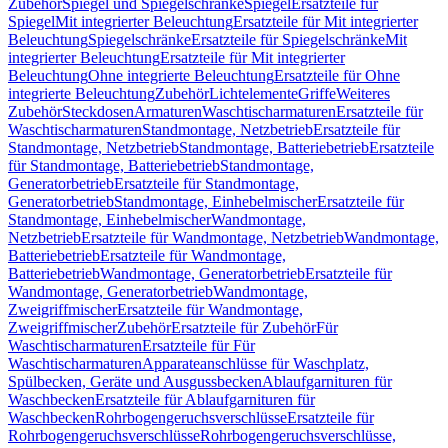
Zubehör
Spiegel und Spiegelschränke
Spiegel
Ersatzteile für
Spiegel
Mit integrierter Beleuchtung
Ersatzteile für Mit integrierter
Beleuchtung
Spiegelschränke
Ersatzteile für Spiegelschränke
Mit
integrierter Beleuchtung
Ersatzteile für Mit integrierter
Beleuchtung
Ohne integrierte Beleuchtung
Ersatzteile für Ohne
integrierte Beleuchtung
Zubehör
Lichtelemente
Griffe
Weiteres
Zubehör
Steckdosen
Armaturen
Waschtischarmaturen
Ersatzteile für
Waschtischarmaturen
Standmontage, Netzbetrieb
Ersatzteile für
Standmontage, Netzbetrieb
Standmontage, Batteriebetrieb
Ersatzteile
für Standmontage, Batteriebetrieb
Standmontage,
Generatorbetrieb
Ersatzteile für Standmontage,
Generatorbetrieb
Standmontage, Einhebelmischer
Ersatzteile für
Standmontage, Einhebelmischer
Wandmontage,
Netzbetrieb
Ersatzteile für Wandmontage, Netzbetrieb
Wandmontage,
Batteriebetrieb
Ersatzteile für Wandmontage,
Batteriebetrieb
Wandmontage, Generatorbetrieb
Ersatzteile für
Wandmontage, Generatorbetrieb
Wandmontage,
Zweigriffmischer
Ersatzteile für Wandmontage,
Zweigriffmischer
Zubehör
Ersatzteile für Zubehör
Für
Waschtischarmaturen
Ersatzteile für Für
Waschtischarmaturen
Apparateanschlüsse für Waschplatz,
Spülbecken, Geräte und Ausgussbecken
Ablaufgarnituren für
Waschbecken
Ersatzteile für Ablaufgarnituren für
Waschbecken
Rohrbogengeruchsverschlüsse
Ersatzteile für
Rohrbogengeruchsverschlüsse
Rohrbogengeruchsverschlüsse,