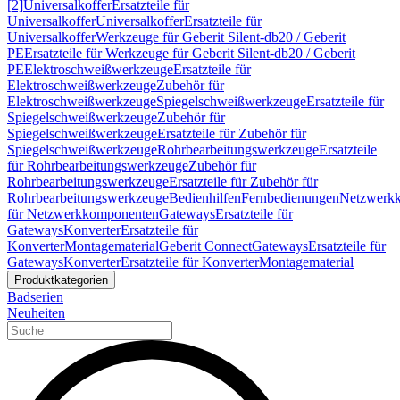
[2]
Universalkoffer
Ersatzteile für
Universalkoffer
Universalkoffer
Ersatzteile für
Universalkoffer
Werkzeuge für Geberit Silent-db20 / Geberit
PE
Ersatzteile für Werkzeuge für Geberit Silent-db20 / Geberit
PE
Elektroschweißwerkzeuge
Ersatzteile für
Elektroschweißwerkzeuge
Zubehör für
Elektroschweißwerkzeuge
Spiegelschweißwerkzeuge
Ersatzteile für
Spiegelschweißwerkzeuge
Zubehör für
Spiegelschweißwerkzeuge
Ersatzteile für Zubehör für
Spiegelschweißwerkzeuge
Rohrbearbeitungswerkzeuge
Ersatzteile
für Rohrbearbeitungswerkzeuge
Zubehör für
Rohrbearbeitungswerkzeuge
Ersatzteile für Zubehör für
Rohrbearbeitungswerkzeuge
Bedienhilfen
Fernbedienungen
Netzwerk
für Netzwerkkomponenten
Gateways
Ersatzteile für
Gateways
Konverter
Ersatzteile für
Konverter
Montagematerial
Geberit Connect
Gateways
Ersatzteile für
Gateways
Konverter
Ersatzteile für Konverter
Montagematerial
Produktkategorien
Badserien
Neuheiten