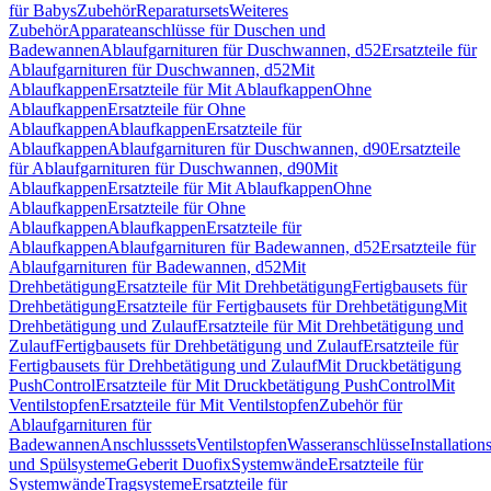
für Babys
Zubehör
Reparatursets
Weiteres
Zubehör
Apparateanschlüsse für Duschen und
Badewannen
Ablaufgarnituren für Duschwannen, d52
Ersatzteile für
Ablaufgarnituren für Duschwannen, d52
Mit
Ablaufkappen
Ersatzteile für Mit Ablaufkappen
Ohne
Ablaufkappen
Ersatzteile für Ohne
Ablaufkappen
Ablaufkappen
Ersatzteile für
Ablaufkappen
Ablaufgarnituren für Duschwannen, d90
Ersatzteile
für Ablaufgarnituren für Duschwannen, d90
Mit
Ablaufkappen
Ersatzteile für Mit Ablaufkappen
Ohne
Ablaufkappen
Ersatzteile für Ohne
Ablaufkappen
Ablaufkappen
Ersatzteile für
Ablaufkappen
Ablaufgarnituren für Badewannen, d52
Ersatzteile für
Ablaufgarnituren für Badewannen, d52
Mit
Drehbetätigung
Ersatzteile für Mit Drehbetätigung
Fertigbausets für
Drehbetätigung
Ersatzteile für Fertigbausets für Drehbetätigung
Mit
Drehbetätigung und Zulauf
Ersatzteile für Mit Drehbetätigung und
Zulauf
Fertigbausets für Drehbetätigung und Zulauf
Ersatzteile für
Fertigbausets für Drehbetätigung und Zulauf
Mit Druckbetätigung
PushControl
Ersatzteile für Mit Druckbetätigung PushControl
Mit
Ventilstopfen
Ersatzteile für Mit Ventilstopfen
Zubehör für
Ablaufgarnituren für
Badewannen
Anschlusssets
Ventilstopfen
Wasseranschlüsse
Installation
und Spülsysteme
Geberit Duofix
Systemwände
Ersatzteile für
Systemwände
Tragsysteme
Ersatzteile für