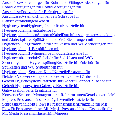
Anschlüsse
Abdichtungen für Rohre und Fittings
Abdeckungen für
Rohre
Befestigungen für Rohre
Befestigungen für
Anschlüsse
Ersatzteile für Befestigungen für
Anschlüsse
Systemdichtungen
Sets Schraube für
Flanschverbindungen
Geberit
Hygienesystem
Hygienespüleinheiten
Ersatzteile für
Hygienespüleinheiten
Zubehör für
Hygienespüleinheiten
Sensoren
Kabel
Durchflussbegrenzer
Abdeckung
und Abdeckplatten
Spülkästen und WC-Steuerungen mit
Hygienespülung
Ersatzteile für Spülkästen und WC-Steuerungen mit
Hygienespülung
UP-Spülkästen mit
Hygienespülung
Hygieneeinbaumodule
Ersatzteile für
Hygieneeinbaumodule
Zubehör für Spülkästen und WC-
Steuerungen mit Hygienespülung
Ersatzteile für Zubehör für
Spülkästen und WC-Steuerungen mit
Hygienespülung
Sensoren
Kabel
Netzteile
Ersatzteile für
Netzteile
Netzwerkkomponenten
Geberit Connect Zubehör für
Geberit Hygienesystem
Ersatzteile für Geberit Connect Zubehör für
Geberit Hygienesystem
Gateways
Ersatzteile für
Gateways
Konverter
Ersatzteile für
Konverter
Sensoren
Montagematerial
Rohrarmaturen
Geradsitzventile
Mi
Mapress Pressanschlüssen
Schrägsitzventile
Ersatzteile für
Schrägsitzventile
Mit FlowFit Pressanschlüssen
Ersatzteile für Mit
FlowFit Pressanschlüssen
Mit Mepla Pressanschlüssen
Ersatzteile für
Mit Mepla Pressanschlüssen
Mit Mapress