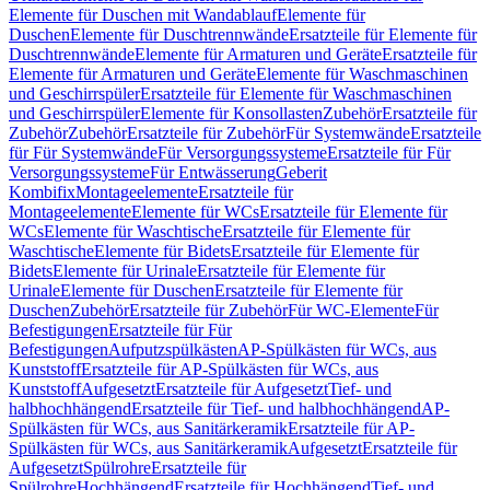
Elemente für Duschen mit Wandablauf
Elemente für
Duschen
Elemente für Duschtrennwände
Ersatzteile für Elemente für
Duschtrennwände
Elemente für Armaturen und Geräte
Ersatzteile für
Elemente für Armaturen und Geräte
Elemente für Waschmaschinen
und Geschirrspüler
Ersatzteile für Elemente für Waschmaschinen
und Geschirrspüler
Elemente für Konsollasten
Zubehör
Ersatzteile für
Zubehör
Zubehör
Ersatzteile für Zubehör
Für Systemwände
Ersatzteile
für Für Systemwände
Für Versorgungssysteme
Ersatzteile für Für
Versorgungssysteme
Für Entwässerung
Geberit
Kombifix
Montageelemente
Ersatzteile für
Montageelemente
Elemente für WCs
Ersatzteile für Elemente für
WCs
Elemente für Waschtische
Ersatzteile für Elemente für
Waschtische
Elemente für Bidets
Ersatzteile für Elemente für
Bidets
Elemente für Urinale
Ersatzteile für Elemente für
Urinale
Elemente für Duschen
Ersatzteile für Elemente für
Duschen
Zubehör
Ersatzteile für Zubehör
Für WC-Elemente
Für
Befestigungen
Ersatzteile für Für
Befestigungen
Aufputzspülkästen
AP-Spülkästen für WCs, aus
Kunststoff
Ersatzteile für AP-Spülkästen für WCs, aus
Kunststoff
Aufgesetzt
Ersatzteile für Aufgesetzt
Tief- und
halbhochhängend
Ersatzteile für Tief- und halbhochhängend
AP-
Spülkästen für WCs, aus Sanitärkeramik
Ersatzteile für AP-
Spülkästen für WCs, aus Sanitärkeramik
Aufgesetzt
Ersatzteile für
Aufgesetzt
Spülrohre
Ersatzteile für
Spülrohre
Hochhängend
Ersatzteile für Hochhängend
Tief- und