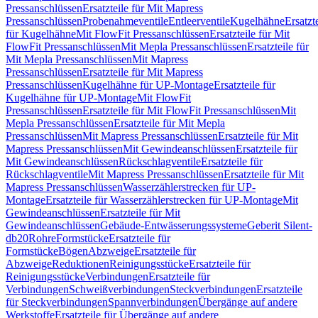
Pressanschlüssen
Ersatzteile für Mit Mapress
Pressanschlüssen
Probenahmeventile
Entleerventile
Kugelhähne
Ersatzt
für Kugelhähne
Mit FlowFit Pressanschlüssen
Ersatzteile für Mit
FlowFit Pressanschlüssen
Mit Mepla Pressanschlüssen
Ersatzteile für
Mit Mepla Pressanschlüssen
Mit Mapress
Pressanschlüssen
Ersatzteile für Mit Mapress
Pressanschlüssen
Kugelhähne für UP-Montage
Ersatzteile für
Kugelhähne für UP-Montage
Mit FlowFit
Pressanschlüssen
Ersatzteile für Mit FlowFit Pressanschlüssen
Mit
Mepla Pressanschlüssen
Ersatzteile für Mit Mepla
Pressanschlüssen
Mit Mapress Pressanschlüssen
Ersatzteile für Mit
Mapress Pressanschlüssen
Mit Gewindeanschlüssen
Ersatzteile für
Mit Gewindeanschlüssen
Rückschlagventile
Ersatzteile für
Rückschlagventile
Mit Mapress Pressanschlüssen
Ersatzteile für Mit
Mapress Pressanschlüssen
Wasserzählerstrecken für UP-
Montage
Ersatzteile für Wasserzählerstrecken für UP-Montage
Mit
Gewindeanschlüssen
Ersatzteile für Mit
Gewindeanschlüssen
Gebäude-Entwässerungssysteme
Geberit Silent-
db20
Rohre
Formstücke
Ersatzteile für
Formstücke
Bögen
Abzweige
Ersatzteile für
Abzweige
Reduktionen
Reinigungsstücke
Ersatzteile für
Reinigungsstücke
Verbindungen
Ersatzteile für
Verbindungen
Schweißverbindungen
Steckverbindungen
Ersatzteile
für Steckverbindungen
Spannverbindungen
Übergänge auf andere
Werkstoffe
Ersatzteile für Übergänge auf andere