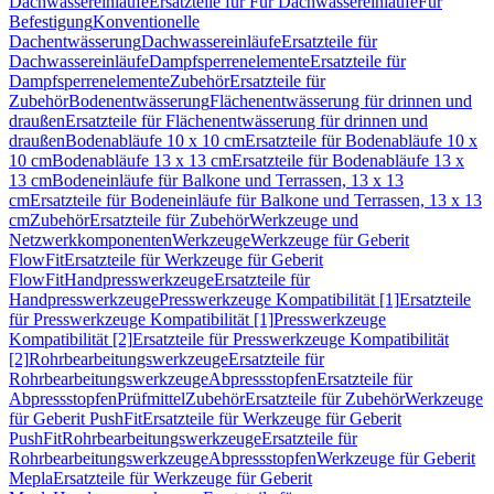
Dachwassereinläufe
Ersatzteile für Für Dachwassereinläufe
Für
Befestigung
Konventionelle
Dachentwässerung
Dachwassereinläufe
Ersatzteile für
Dachwassereinläufe
Dampfsperrenelemente
Ersatzteile für
Dampfsperrenelemente
Zubehör
Ersatzteile für
Zubehör
Bodenentwässerung
Flächenentwässerung für drinnen und
draußen
Ersatzteile für Flächenentwässerung für drinnen und
draußen
Bodenabläufe 10 x 10 cm
Ersatzteile für Bodenabläufe 10 x
10 cm
Bodenabläufe 13 x 13 cm
Ersatzteile für Bodenabläufe 13 x
13 cm
Bodeneinläufe für Balkone und Terrassen, 13 x 13
cm
Ersatzteile für Bodeneinläufe für Balkone und Terrassen, 13 x 13
cm
Zubehör
Ersatzteile für Zubehör
Werkzeuge und
Netzwerkkomponenten
Werkzeuge
Werkzeuge für Geberit
FlowFit
Ersatzteile für Werkzeuge für Geberit
FlowFit
Handpresswerkzeuge
Ersatzteile für
Handpresswerkzeuge
Presswerkzeuge Kompatibilität [1]
Ersatzteile
für Presswerkzeuge Kompatibilität [1]
Presswerkzeuge
Kompatibilität [2]
Ersatzteile für Presswerkzeuge Kompatibilität
[2]
Rohrbearbeitungswerkzeuge
Ersatzteile für
Rohrbearbeitungswerkzeuge
Abpressstopfen
Ersatzteile für
Abpressstopfen
Prüfmittel
Zubehör
Ersatzteile für Zubehör
Werkzeuge
für Geberit PushFit
Ersatzteile für Werkzeuge für Geberit
PushFit
Rohrbearbeitungswerkzeuge
Ersatzteile für
Rohrbearbeitungswerkzeuge
Abpressstopfen
Werkzeuge für Geberit
Mepla
Ersatzteile für Werkzeuge für Geberit