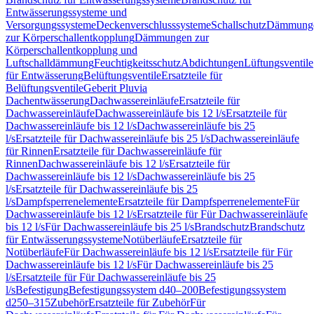
Entwässerungssysteme und
Versorgungssysteme
Deckenverschlusssysteme
Schallschutz
Dämmung
zur Körperschallentkopplung
Dämmungen zur
Körperschallentkopplung und
Luftschalldämmung
Feuchtigkeitsschutz
Abdichtungen
Lüftungsventile
für Entwässerung
Belüftungsventile
Ersatzteile für
Belüftungsventile
Geberit Pluvia
Dachentwässerung
Dachwassereinläufe
Ersatzteile für
Dachwassereinläufe
Dachwassereinläufe bis 12 l/s
Ersatzteile für
Dachwassereinläufe bis 12 l/s
Dachwassereinläufe bis 25
l/s
Ersatzteile für Dachwassereinläufe bis 25 l/s
Dachwassereinläufe
für Rinnen
Ersatzteile für Dachwassereinläufe für
Rinnen
Dachwassereinläufe bis 12 l/s
Ersatzteile für
Dachwassereinläufe bis 12 l/s
Dachwassereinläufe bis 25
l/s
Ersatzteile für Dachwassereinläufe bis 25
l/s
Dampfsperrenelemente
Ersatzteile für Dampfsperrenelemente
Für
Dachwassereinläufe bis 12 l/s
Ersatzteile für Für Dachwassereinläufe
bis 12 l/s
Für Dachwassereinläufe bis 25 l/s
Brandschutz
Brandschutz
für Entwässerungssysteme
Notüberläufe
Ersatzteile für
Notüberläufe
Für Dachwassereinläufe bis 12 l/s
Ersatzteile für Für
Dachwassereinläufe bis 12 l/s
Für Dachwassereinläufe bis 25
l/s
Ersatzteile für Für Dachwassereinläufe bis 25
l/s
Befestigung
Befestigungssystem d40–200
Befestigungssystem
d250–315
Zubehör
Ersatzteile für Zubehör
Für