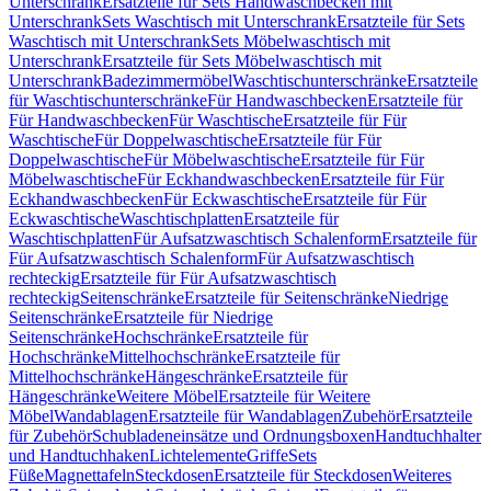
Unterschrank
Ersatzteile für Sets Handwaschbecken mit
Unterschrank
Sets Waschtisch mit Unterschrank
Ersatzteile für Sets
Waschtisch mit Unterschrank
Sets Möbelwaschtisch mit
Unterschrank
Ersatzteile für Sets Möbelwaschtisch mit
Unterschrank
Badezimmermöbel
Waschtischunterschränke
Ersatzteile
für Waschtischunterschränke
Für Handwaschbecken
Ersatzteile für
Für Handwaschbecken
Für Waschtische
Ersatzteile für Für
Waschtische
Für Doppelwaschtische
Ersatzteile für Für
Doppelwaschtische
Für Möbelwaschtische
Ersatzteile für Für
Möbelwaschtische
Für Eckhandwaschbecken
Ersatzteile für Für
Eckhandwaschbecken
Für Eckwaschtische
Ersatzteile für Für
Eckwaschtische
Waschtischplatten
Ersatzteile für
Waschtischplatten
Für Aufsatzwaschtisch Schalenform
Ersatzteile für
Für Aufsatzwaschtisch Schalenform
Für Aufsatzwaschtisch
rechteckig
Ersatzteile für Für Aufsatzwaschtisch
rechteckig
Seitenschränke
Ersatzteile für Seitenschränke
Niedrige
Seitenschränke
Ersatzteile für Niedrige
Seitenschränke
Hochschränke
Ersatzteile für
Hochschränke
Mittelhochschränke
Ersatzteile für
Mittelhochschränke
Hängeschränke
Ersatzteile für
Hängeschränke
Weitere Möbel
Ersatzteile für Weitere
Möbel
Wandablagen
Ersatzteile für Wandablagen
Zubehör
Ersatzteile
für Zubehör
Schubladeneinsätze und Ordnungsboxen
Handtuchhalter
und Handtuchhaken
Lichtelemente
Griffe
Sets
Füße
Magnettafeln
Steckdosen
Ersatzteile für Steckdosen
Weiteres