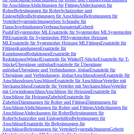
für Anschlüsse
Abdichtungen für Fittings
Abdeckungen für
Rohre
Befestigungen für Rohre
Schutzrohre und
Einlegehilfen
Befestigungen für Anschlüsse
Befestigungen für
Verteiler
Systemdichtungen
Sets Schraube für
Flanschverbindungen
Verbrauchsmaterial
Geberit
PushFit
Systemrohre ML
Ersatzteile für Systemrohre ML
Systemrohre
PB
Ersatzteile für Systemrohre PB
Systemrohre Heizung
ML
Ersatzteile für Systemrohre Heizung ML
Fittings
Ersatzteile für
Fittings
Kupplungen
Ersatzteile für
Kupplungen
Reduktionen
Ersatzteile für
Reduktionen
Winkel
Ersatzteile für Winkel
T-Stücke
Ersatzteile für T-
Stücke
Übergänge unlösbar
Ersatzteile für Übergänge
unlösbar
Übergänge und Verbindungen, lösbar
Ersatzteile für
Übergänge und Verbindungen, lösbar
Anschlussdosen
Ersatzteile für
Anschlussdosen
Anschlüsse
Ersatzteile für Anschlüsse
Verteiler mit
Steckanschluss
Ersatzteile für Verteiler mit Steckanschluss
Verteiler
mit Gewindeanschluss
Anschlüsse für Heizung
Ersatzteile für
Anschlüsse für Heizung
Zubehör
Ersatzteile für
Zubehör
Dämmungen für Rohre und Fittings
Dämmungen für
Anschlüsse
Abdichtungen für Rohre und Fittings
Abdichtungen für
Anschlüsse
Abdeckungen für Rohre
Befestigungen für
Rohre
Schutzrohre und Einlegehilfen
Befestigungen für
Anschlüsse
Ersatzteile für Befestigungen für
Anschlüsse
Befestigungen für Verteiler
Systemdichtungen
Geberit