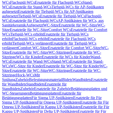
WCs
Flachspül-WCs
Ersatzteile für Flachspül-WCs
Stand-
WCs
Ersatzteile für Stand-WCs
Tiefspül-WCs für AP-Spülkasten
aufgesetzt
Ersatzteile für Tiefspül-WCs für AP-Spülkasten
aufgesetzt
Tiefspül-WCs
Ersatzteile für Tiefspül-WCs
Flachspül-
WCs
Ersatzteile für Flachspül-WCs
AP-Spülkästen für WCs, aus
Sanitärkeramik
Aufgesetzt
WC-Sitze
Ersatzteile für WC-Sitze
WC-
Sitze
Ersatzteile für WC-Sitze
Comfort WCs
Ersatzteile für Comfort
WCs
Tiefspül-WCs erhöht
Ersatzteile für Tiefspül-WCs
erhöht
Flachspül-WCs erhöht
Ersatzteile für Flachspül-WCs
erhöht
Tiefspül-WCs verlängert
Ersatzteile für Tiefspül-WCs
verlängert
Comfort WC-Sitze
Ersatzteile für Comfort WC-Sitze
WC-
Sitze
Ersatzteile für WC-Sitze
WC-Sitzringe
Ersatzteile für WC-
Sitzringe
WCs für Kinder
Ersatzteile für WCs für Kinder
Wand-
WCs
Ersatzteile für Wand-WCs
Stand-WCs
Ersatzteile für Stand-
WCs
WC-Sitze für Kinder
Ersatzteile für WC-Sitze für Kinder
WC-
Sitze
Ersatzteile für WC-Sitze
WC-Sitzringe
Ersatzteile für WC-
Sitzringe
Hock-WCs
Mit
Spülung
Zubehör
Befestigungsmaterial
Bidets
Wandbidets
Ersatzteile
für Wandbidets
Standbidets
Ersatzteile für
Standbidets
Zubehör
Ersatzteile für Zubehör
Betätigungsplatten und
WC-Steuerungen
Betätigungsplatten
Ersatzteile für
Betätigungsplatten
Für Sigma UP-Spülkästen
Ersatzteile für Für
Sigma UP-Spülkästen
Für Omega UP-Spülkästen
Ersatzteile für Für
Omega UP-Spülkästen
Für Kappa UP-Spülkästen
Ersatzteile für Für
Kappa UP-Spülkästen
Für Delta UP-Spülkästen
Ersatzteile für Für