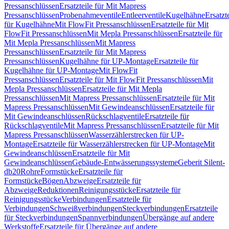
Pressanschlüssen
Ersatzteile für Mit Mapress
Pressanschlüssen
Probenahmeventile
Entleerventile
Kugelhähne
Ersatzt
für Kugelhähne
Mit FlowFit Pressanschlüssen
Ersatzteile für Mit
FlowFit Pressanschlüssen
Mit Mepla Pressanschlüssen
Ersatzteile für
Mit Mepla Pressanschlüssen
Mit Mapress
Pressanschlüssen
Ersatzteile für Mit Mapress
Pressanschlüssen
Kugelhähne für UP-Montage
Ersatzteile für
Kugelhähne für UP-Montage
Mit FlowFit
Pressanschlüssen
Ersatzteile für Mit FlowFit Pressanschlüssen
Mit
Mepla Pressanschlüssen
Ersatzteile für Mit Mepla
Pressanschlüssen
Mit Mapress Pressanschlüssen
Ersatzteile für Mit
Mapress Pressanschlüssen
Mit Gewindeanschlüssen
Ersatzteile für
Mit Gewindeanschlüssen
Rückschlagventile
Ersatzteile für
Rückschlagventile
Mit Mapress Pressanschlüssen
Ersatzteile für Mit
Mapress Pressanschlüssen
Wasserzählerstrecken für UP-
Montage
Ersatzteile für Wasserzählerstrecken für UP-Montage
Mit
Gewindeanschlüssen
Ersatzteile für Mit
Gewindeanschlüssen
Gebäude-Entwässerungssysteme
Geberit Silent-
db20
Rohre
Formstücke
Ersatzteile für
Formstücke
Bögen
Abzweige
Ersatzteile für
Abzweige
Reduktionen
Reinigungsstücke
Ersatzteile für
Reinigungsstücke
Verbindungen
Ersatzteile für
Verbindungen
Schweißverbindungen
Steckverbindungen
Ersatzteile
für Steckverbindungen
Spannverbindungen
Übergänge auf andere
Werkstoffe
Ersatzteile für Übergänge auf andere