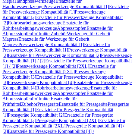
Mepla
Handpresswerkzeuge
Ersatzteile für
Handpresswerkzeuge
Presswerkzeuge Kompatibilität [1]
Ersatzteile
für Presswerkzeuge Kompatibilität [1]
Presswerkzeuge
Kompatibilität [2]
Ersatzteile für Presswerkzeuge Kompatibilität
[2]
Rohrbearbeitungswerkzeuge
Ersatzteile für
Rohrbearbeitungswerkzeuge
Abpressstopfen
Ersatzteile für
Abpressstopfen
Prüfmittel
Zubehör
Werkzeuge für Geberit
Mapress
Ersatzteile für Werkzeuge für Geberit
Mapress
Presswerkzeuge Kompatibilität [1]
Ersatzteile für
Presswerkzeuge Kompatibilität [1]
Presswerkzeuge Kompatibilität
[2]
Ersatzteile für Presswerkzeuge Kompatibilität [2]
Presswerkzeuge
Kompatibilität [1] / [2]
Ersatzteile für Presswerkzeuge Kompatibilität
[1] / [2]
Presswerkzeuge Kompatibilität [2XL]
Ersatzteile für
Presswerkzeuge Kompatibilität [2XL]
Presswerkzeuge
Kompatibilität [3]
Ersatzteile für Presswerkzeuge Kompatibilität
[3]
Presswerkzeuge Kompatibilität [4]
Ersatzteile für Presswerkzeuge
Kompatibilität [4]
Rohrbearbeitungswerkzeuge
Ersatzteile für
Rohrbearbeitungswerkzeuge
Abpressstopfen
Ersatzteile für
Abpressstopfen
Prüfmittel
Ersatzteile für
Prüfmittel
Zubehör
Pressgeräte
Ersatzteile für Pressgeräte
Pressgeräte
Kompatibilität [1]
Ersatzteile für Pressgeräte Kompatibilität
[1]
Pressgeräte Kompatibilität [2]
Ersatzteile für Pressgeräte
Kompatibilität [2]
Pressgeräte Kompatibilität [2XL]
Ersatzteile für
Pressgeräte Kompatibilität [2XL]
Pressgeräte Kompatibilität [4] /
[2]
Ersatzteile für Pressgeräte Kompatibilität [4] /