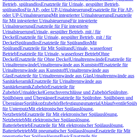
Betrieb, spülrandlos
Ersatzteile für Urinale, gespülter Betrieb,
spülrandlos
Für AP- oder UP-Urinalsteuerung
Ersatzteile für Für AP-
oder UP-Urinalsteuerung
Mit integrierter Urinalsteuerung
Ersatzteile
für Mit integrierter Urinalsteuerung
Für integrierte
Urinalsteuerung
Ersatzteile für Für integrierte
Urinalsteuerung
Urinale, gespülter Betrieb, mit / für
Deckel
Ersatzteile für Urinale, gespülter Betrieb, mit / für
Deckel
Spülrandlos
Ersatzteile für Spülrandlos
Mit
Spülrand
Ersatzteile für Mit Spülrand
Urinale, wasserloser
Betrieb
Ersatzteile für Urinale, wasserloser Betrieb
Ohne
Deckel
Ersatzteile für Ohne Deckel
Urinaltrennwände
Ersatzteile für
Urinaltrennwände
Urinaltrennwände aus Kunststoff
Ersatzteile für
Urinaltrennwände aus Kunststoff
Urinaltrennwände aus
Glas
Ersatzteile für Urinaltrennwände aus Glas
Urinaltrennwände aus
Sanitärkeramik
Ersatzteile für Urinaltrennwände aus
Sanitärkeramik
Zubehör
Ersatzteile für
Zubehör
Urinaldeckel
Geruchsverschlüsse und Zubehör
Spülrohre,
Spülbögen und Übergänge
Ersatzteile für Spülrohre, Spülbögen und
Übergänge
Sprühkopfzubehör
Befestigungsmaterial
Ablaufventile
Spülv
für Unterputz
Mit elektronischer Spülauslösung,
Netzbetrieb
Ersatzteile für Mit elektronischer Spülauslösung,
Netzbetrieb
Mit elektronischer Spülauslösung,
Batteriebetrieb
Ersatzteile für Mit elektronischer Spülauslösung,
Batteriebetrieb
Mit pneumatischer Spülauslösung
Ersatzteile für Mit
pneumatischer Spülauslösung
Basic
Ersatzteile für