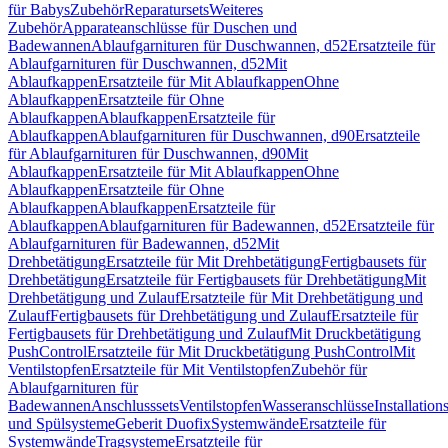
für Babys
Zubehör
Reparatursets
Weiteres
Zubehör
Apparateanschlüsse für Duschen und
Badewannen
Ablaufgarnituren für Duschwannen, d52
Ersatzteile für
Ablaufgarnituren für Duschwannen, d52
Mit
Ablaufkappen
Ersatzteile für Mit Ablaufkappen
Ohne
Ablaufkappen
Ersatzteile für Ohne
Ablaufkappen
Ablaufkappen
Ersatzteile für
Ablaufkappen
Ablaufgarnituren für Duschwannen, d90
Ersatzteile
für Ablaufgarnituren für Duschwannen, d90
Mit
Ablaufkappen
Ersatzteile für Mit Ablaufkappen
Ohne
Ablaufkappen
Ersatzteile für Ohne
Ablaufkappen
Ablaufkappen
Ersatzteile für
Ablaufkappen
Ablaufgarnituren für Badewannen, d52
Ersatzteile für
Ablaufgarnituren für Badewannen, d52
Mit
Drehbetätigung
Ersatzteile für Mit Drehbetätigung
Fertigbausets für
Drehbetätigung
Ersatzteile für Fertigbausets für Drehbetätigung
Mit
Drehbetätigung und Zulauf
Ersatzteile für Mit Drehbetätigung und
Zulauf
Fertigbausets für Drehbetätigung und Zulauf
Ersatzteile für
Fertigbausets für Drehbetätigung und Zulauf
Mit Druckbetätigung
PushControl
Ersatzteile für Mit Druckbetätigung PushControl
Mit
Ventilstopfen
Ersatzteile für Mit Ventilstopfen
Zubehör für
Ablaufgarnituren für
Badewannen
Anschlusssets
Ventilstopfen
Wasseranschlüsse
Installation
und Spülsysteme
Geberit Duofix
Systemwände
Ersatzteile für
Systemwände
Tragsysteme
Ersatzteile für