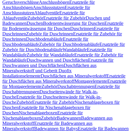
Geruchsverschlüsse
Anschlussbögen
Ersatzteile für
Anschlussbögen
Anschlussstutzen
Ersatzteile für
Anschlussstutzen
Ablaufventile
Ersatzteile für
Ablaufventile
Zubehör
Ersatzteile für Zubehör
Duschen und
Badewannen
Duschen
Bodenentwässerung für Duschen
Ersatzteile
für Bodenentwässerung für Duschen
Duschrinnen
Ersatzteile für
Duschrinnen
Zubehör für Duschrinnen
Ersatzteile für Zubehör für
Duschrinnen
Duschbodenabläufe
Ersatzteile für
Duschbodenabläufe
Zubehör für Duschbodenabläufe
Ersatzteile für
Zubehör für Duschbodenabläufe
Wandabläufe
Ersatzteile für
Wandabläufe
Zubehör für Wandabläufe
Ersatzteile für Zubehör für
Wandabläufe
Duschwannen und Duschflächen
Ersatzteile für
Duschwannen und Duschflächen
Duschflächen aus
Mineralwerkstoff und Geberit Duofix
Installationselemente
Duschflächen aus Mineralwerkstoff
Ersatzteile
für Duschflächen aus Mineralwerkstoff
Montageelemente
Ersatzteile
für Montageelemente
Zubehör
Duschabtrennungen
Ersatzteile für
Duschabtrennungen
Duschseitenwände für Walk-in-
Dusche
Ersatzteile für Duschseitenwände für Walk-in-
Dusche
Zubehör
Ersatzteile für Zubehör
Nischenablageboxen für
Duschen
Ersatzteile für Nischenablageboxen für
Duschen
Nischenablageboxen
Ersatzteile für
Nischenablageboxen
Zubehör
Badewannen
Badewannen aus
Mineralwerkstoff
Ersatzteile für Badewannen aus
Mineralwerkstoff
Badewannen für Babys
Ersatzteile für Badewannen