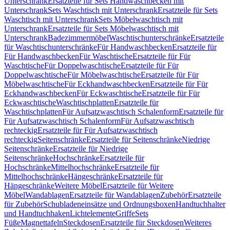
Unterschrank
Ersatzteile für Sets Handwaschbecken mit
Unterschrank
Sets Waschtisch mit Unterschrank
Ersatzteile für Sets
Waschtisch mit Unterschrank
Sets Möbelwaschtisch mit
Unterschrank
Ersatzteile für Sets Möbelwaschtisch mit
Unterschrank
Badezimmermöbel
Waschtischunterschränke
Ersatzteile
für Waschtischunterschränke
Für Handwaschbecken
Ersatzteile für
Für Handwaschbecken
Für Waschtische
Ersatzteile für Für
Waschtische
Für Doppelwaschtische
Ersatzteile für Für
Doppelwaschtische
Für Möbelwaschtische
Ersatzteile für Für
Möbelwaschtische
Für Eckhandwaschbecken
Ersatzteile für Für
Eckhandwaschbecken
Für Eckwaschtische
Ersatzteile für Für
Eckwaschtische
Waschtischplatten
Ersatzteile für
Waschtischplatten
Für Aufsatzwaschtisch Schalenform
Ersatzteile für
Für Aufsatzwaschtisch Schalenform
Für Aufsatzwaschtisch
rechteckig
Ersatzteile für Für Aufsatzwaschtisch
rechteckig
Seitenschränke
Ersatzteile für Seitenschränke
Niedrige
Seitenschränke
Ersatzteile für Niedrige
Seitenschränke
Hochschränke
Ersatzteile für
Hochschränke
Mittelhochschränke
Ersatzteile für
Mittelhochschränke
Hängeschränke
Ersatzteile für
Hängeschränke
Weitere Möbel
Ersatzteile für Weitere
Möbel
Wandablagen
Ersatzteile für Wandablagen
Zubehör
Ersatzteile
für Zubehör
Schubladeneinsätze und Ordnungsboxen
Handtuchhalter
und Handtuchhaken
Lichtelemente
Griffe
Sets
Füße
Magnettafeln
Steckdosen
Ersatzteile für Steckdosen
Weiteres