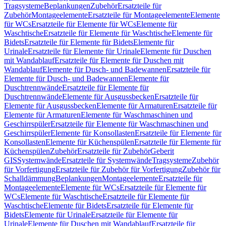
Tragsysteme
Beplankungen
Zubehör
Ersatzteile für
Zubehör
Montageelemente
Ersatzteile für Montageelemente
Elemente
für WCs
Ersatzteile für Elemente für WCs
Elemente für
Waschtische
Ersatzteile für Elemente für Waschtische
Elemente für
Bidets
Ersatzteile für Elemente für Bidets
Elemente für
Urinale
Ersatzteile für Elemente für Urinale
Elemente für Duschen
mit Wandablauf
Ersatzteile für Elemente für Duschen mit
Wandablauf
Elemente für Dusch- und Badewannen
Ersatzteile für
Elemente für Dusch- und Badewannen
Elemente für
Duschtrennwände
Ersatzteile für Elemente für
Duschtrennwände
Elemente für Ausgussbecken
Ersatzteile für
Elemente für Ausgussbecken
Elemente für Armaturen
Ersatzteile für
Elemente für Armaturen
Elemente für Waschmaschinen und
Geschirrspüler
Ersatzteile für Elemente für Waschmaschinen und
Geschirrspüler
Elemente für Konsollasten
Ersatzteile für Elemente für
Konsollasten
Elemente für Küchenspülen
Ersatzteile für Elemente für
Küchenspülen
Zubehör
Ersatzteile für Zubehör
Geberit
GIS
Systemwände
Ersatzteile für Systemwände
Tragsysteme
Zubehör
für Vorfertigung
Ersatzteile für Zubehör für Vorfertigung
Zubehör für
Schalldämmung
Beplankungen
Montageelemente
Ersatzteile für
Montageelemente
Elemente für WCs
Ersatzteile für Elemente für
WCs
Elemente für Waschtische
Ersatzteile für Elemente für
Waschtische
Elemente für Bidets
Ersatzteile für Elemente für
Bidets
Elemente für Urinale
Ersatzteile für Elemente für
Urinale
Elemente für Duschen mit Wandablauf
Ersatzteile für