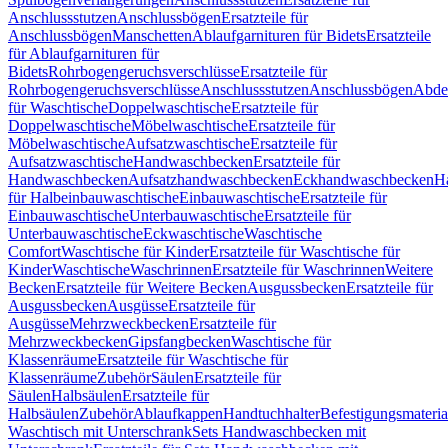
Anschlussstutzen
Anschlussbögen
Ersatzteile für
Anschlussbögen
Manschetten
Ablaufgarnituren für Bidets
Ersatzteile
für Ablaufgarnituren für
Bidets
Rohrbogengeruchsverschlüsse
Ersatzteile für
Rohrbogengeruchsverschlüsse
Anschlussstutzen
Anschlussbögen
Abde
für Waschtische
Doppelwaschtische
Ersatzteile für
Doppelwaschtische
Möbelwaschtische
Ersatzteile für
Möbelwaschtische
Aufsatzwaschtische
Ersatzteile für
Aufsatzwaschtische
Handwaschbecken
Ersatzteile für
Handwaschbecken
Aufsatzhandwaschbecken
Eckhandwaschbecken
H
für Halbeinbauwaschtische
Einbauwaschtische
Ersatzteile für
Einbauwaschtische
Unterbauwaschtische
Ersatzteile für
Unterbauwaschtische
Eckwaschtische
Waschtische
Comfort
Waschtische für Kinder
Ersatzteile für Waschtische für
Kinder
Waschtische
Waschrinnen
Ersatzteile für Waschrinnen
Weitere
Becken
Ersatzteile für Weitere Becken
Ausgussbecken
Ersatzteile für
Ausgussbecken
Ausgüsse
Ersatzteile für
Ausgüsse
Mehrzweckbecken
Ersatzteile für
Mehrzweckbecken
Gipsfangbecken
Waschtische für
Klassenräume
Ersatzteile für Waschtische für
Klassenräume
Zubehör
Säulen
Ersatzteile für
Säulen
Halbsäulen
Ersatzteile für
Halbsäulen
Zubehör
Ablaufkappen
Handtuchhalter
Befestigungsmateria
Waschtisch mit Unterschrank
Sets Handwaschbecken mit