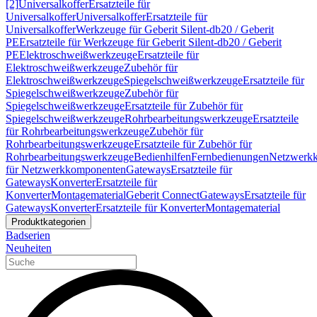
[2]
Universalkoffer
Ersatzteile für
Universalkoffer
Universalkoffer
Ersatzteile für
Universalkoffer
Werkzeuge für Geberit Silent-db20 / Geberit
PE
Ersatzteile für Werkzeuge für Geberit Silent-db20 / Geberit
PE
Elektroschweißwerkzeuge
Ersatzteile für
Elektroschweißwerkzeuge
Zubehör für
Elektroschweißwerkzeuge
Spiegelschweißwerkzeuge
Ersatzteile für
Spiegelschweißwerkzeuge
Zubehör für
Spiegelschweißwerkzeuge
Ersatzteile für Zubehör für
Spiegelschweißwerkzeuge
Rohrbearbeitungswerkzeuge
Ersatzteile
für Rohrbearbeitungswerkzeuge
Zubehör für
Rohrbearbeitungswerkzeuge
Ersatzteile für Zubehör für
Rohrbearbeitungswerkzeuge
Bedienhilfen
Fernbedienungen
Netzwerk
für Netzwerkkomponenten
Gateways
Ersatzteile für
Gateways
Konverter
Ersatzteile für
Konverter
Montagematerial
Geberit Connect
Gateways
Ersatzteile für
Gateways
Konverter
Ersatzteile für Konverter
Montagematerial
Produktkategorien
Badserien
Neuheiten