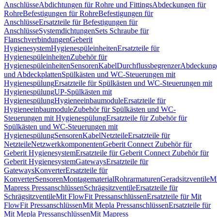
Anschlüsse
Abdichtungen für Rohre und Fittings
Abdeckungen für
Rohre
Befestigungen für Rohre
Befestigungen für
Anschlüsse
Ersatzteile für Befestigungen für
Anschlüsse
Systemdichtungen
Sets Schraube für
Flanschverbindungen
Geberit
Hygienesystem
Hygienespüleinheiten
Ersatzteile für
Hygienespüleinheiten
Zubehör für
Hygienespüleinheiten
Sensoren
Kabel
Durchflussbegrenzer
Abdeckung
und Abdeckplatten
Spülkästen und WC-Steuerungen mit
Hygienespülung
Ersatzteile für Spülkästen und WC-Steuerungen mit
Hygienespülung
UP-Spülkästen mit
Hygienespülung
Hygieneeinbaumodule
Ersatzteile für
Hygieneeinbaumodule
Zubehör für Spülkästen und WC-
Steuerungen mit Hygienespülung
Ersatzteile für Zubehör für
Spülkästen und WC-Steuerungen mit
Hygienespülung
Sensoren
Kabel
Netzteile
Ersatzteile für
Netzteile
Netzwerkkomponenten
Geberit Connect Zubehör für
Geberit Hygienesystem
Ersatzteile für Geberit Connect Zubehör für
Geberit Hygienesystem
Gateways
Ersatzteile für
Gateways
Konverter
Ersatzteile für
Konverter
Sensoren
Montagematerial
Rohrarmaturen
Geradsitzventile
Mi
Mapress Pressanschlüssen
Schrägsitzventile
Ersatzteile für
Schrägsitzventile
Mit FlowFit Pressanschlüssen
Ersatzteile für Mit
FlowFit Pressanschlüssen
Mit Mepla Pressanschlüssen
Ersatzteile für
Mit Mepla Pressanschlüssen
Mit Mapress