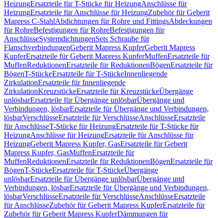
Heizung
Ersatzteile für T-Stücke für Heizung
Anschlüsse für
Heizung
Ersatzteile für Anschlüsse für Heizung
Zubehör für Geberit
Mapress C-Stahl
Abdichtungen für Rohre und Fittings
Abdeckungen
für Rohre
Befestigungen für Rohre
Befestigungen für
Anschlüsse
Systemdichtungen
Sets Schraube für
Flanschverbindungen
Geberit Mapress Kupfer
Geberit Mapress
Kupfer
Ersatzteile für Geberit Mapress Kupfer
Muffen
Ersatzteile für
Muffen
Reduktionen
Ersatzteile für Reduktionen
Bögen
Ersatzteile für
Bögen
T-Stücke
Ersatzteile für T-Stücke
Innenliegende
Zirkulation
Ersatzteile für Innenliegende
Zirkulation
Kreuzstücke
Ersatzteile für Kreuzstücke
Übergänge
unlösbar
Ersatzteile für Übergänge unlösbar
Übergänge und
Verbindungen, lösbar
Ersatzteile für Übergänge und Verbindungen,
lösbar
Verschlüsse
Ersatzteile für Verschlüsse
Anschlüsse
Ersatzteile
für Anschlüsse
T-Stücke für Heizung
Ersatzteile für T-Stücke für
Heizung
Anschlüsse für Heizung
Ersatzteile für Anschlüsse für
Heizung
Geberit Mapress Kupfer, Gas
Ersatzteile für Geberit
Mapress Kupfer, Gas
Muffen
Ersatzteile für
Muffen
Reduktionen
Ersatzteile für Reduktionen
Bögen
Ersatzteile für
Bögen
T-Stücke
Ersatzteile für T-Stücke
Übergänge
unlösbar
Ersatzteile für Übergänge unlösbar
Übergänge und
Verbindungen, lösbar
Ersatzteile für Übergänge und Verbindungen,
lösbar
Verschlüsse
Ersatzteile für Verschlüsse
Anschlüsse
Ersatzteile
für Anschlüsse
Zubehör für Geberit Mapress Kupfer
Ersatzteile für
Zubehör für Geberit Mapress Kupfer
Dämmungen für