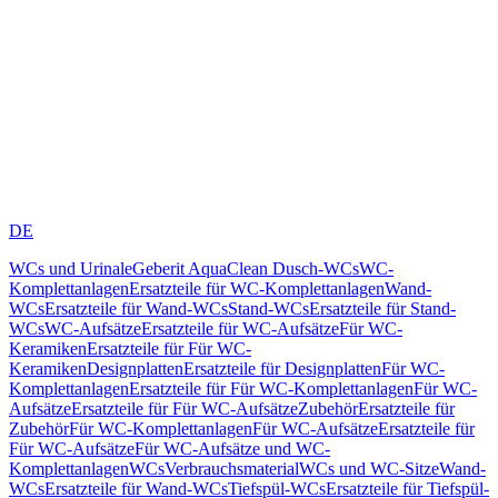
DE
WCs und Urinale
Geberit AquaClean Dusch-WCs
WC-
Komplettanlagen
Ersatzteile für WC-Komplettanlagen
Wand-
WCs
Ersatzteile für Wand-WCs
Stand-WCs
Ersatzteile für Stand-
WCs
WC-Aufsätze
Ersatzteile für WC-Aufsätze
Für WC-
Keramiken
Ersatzteile für Für WC-
Keramiken
Designplatten
Ersatzteile für Designplatten
Für WC-
Komplettanlagen
Ersatzteile für Für WC-Komplettanlagen
Für WC-
Aufsätze
Ersatzteile für Für WC-Aufsätze
Zubehör
Ersatzteile für
Zubehör
Für WC-Komplettanlagen
Für WC-Aufsätze
Ersatzteile für
Für WC-Aufsätze
Für WC-Aufsätze und WC-
Komplettanlagen
WCs
Verbrauchsmaterial
WCs und WC-Sitze
Wand-
WCs
Ersatzteile für Wand-WCs
Tiefspül-WCs
Ersatzteile für Tiefspül-