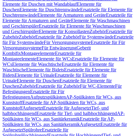
Elemente für Duschen mit Wandablauf
Elemente für
Duschen
Elemente für Duschtrennwände
Ersatzteile für Elemente für
Duschtrennwände
Elemente für Armaturen und Geräte
Ersatzteile für
Elemente für Armaturen und Geräte
Elemente für Waschmaschinen
und Geschirrspüler
Ersatzteile für Elemente für Waschmaschinen
und Geschirrspüler
Elemente für Konsollasten
Zubehör
Ersatzteile für
Zubehör
Zubehör
Ersatzteile für Zubehör
Für Systemwände
Ersatzteile
für Für Systemwände
Für Versorgungssysteme
Ersatzteile für Für
Versorgungssysteme
Für Entwässerung
Geberit
Kombifix
Montageelemente
Ersatzteile für
Montageelemente
Elemente für WCs
Ersatzteile für Elemente für
WCs
Elemente für Waschtische
Ersatzteile für Elemente für
Waschtische
Elemente für Bidets
Ersatzteile für Elemente für
Bidets
Elemente für Urinale
Ersatzteile für Elemente für
Urinale
Elemente für Duschen
Ersatzteile für Elemente für
Duschen
Zubehör
Ersatzteile für Zubehör
Für WC-Elemente
Für
Befestigungen
Ersatzteile für Für
Befestigungen
Aufputzspülkästen
AP-Spülkästen für WCs, aus
Kunststoff
Ersatzteile für AP-Spülkästen für WCs, aus
Kunststoff
Aufgesetzt
Ersatzteile für Aufgesetzt
Tief- und
halbhochhängend
Ersatzteile für Tief- und halbhochhängend
AP-
Spülkästen für WCs, aus Sanitärkeramik
Ersatzteile für AP-
Spülkästen für WCs, aus Sanitärkeramik
Aufgesetzt
Ersatzteile für
Aufgesetzt
Spülrohre
Ersatzteile für
Spülrohre
Hochhängend
Ersatzteile für Hochhängend
Tief- und