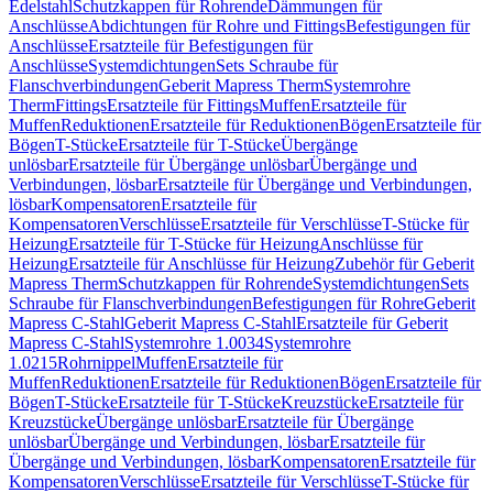
Edelstahl
Schutzkappen für Rohrende
Dämmungen für
Anschlüsse
Abdichtungen für Rohre und Fittings
Befestigungen für
Anschlüsse
Ersatzteile für Befestigungen für
Anschlüsse
Systemdichtungen
Sets Schraube für
Flanschverbindungen
Geberit Mapress Therm
Systemrohre
Therm
Fittings
Ersatzteile für Fittings
Muffen
Ersatzteile für
Muffen
Reduktionen
Ersatzteile für Reduktionen
Bögen
Ersatzteile für
Bögen
T-Stücke
Ersatzteile für T-Stücke
Übergänge
unlösbar
Ersatzteile für Übergänge unlösbar
Übergänge und
Verbindungen, lösbar
Ersatzteile für Übergänge und Verbindungen,
lösbar
Kompensatoren
Ersatzteile für
Kompensatoren
Verschlüsse
Ersatzteile für Verschlüsse
T-Stücke für
Heizung
Ersatzteile für T-Stücke für Heizung
Anschlüsse für
Heizung
Ersatzteile für Anschlüsse für Heizung
Zubehör für Geberit
Mapress Therm
Schutzkappen für Rohrende
Systemdichtungen
Sets
Schraube für Flanschverbindungen
Befestigungen für Rohre
Geberit
Mapress C-Stahl
Geberit Mapress C-Stahl
Ersatzteile für Geberit
Mapress C-Stahl
Systemrohre 1.0034
Systemrohre
1.0215
Rohrnippel
Muffen
Ersatzteile für
Muffen
Reduktionen
Ersatzteile für Reduktionen
Bögen
Ersatzteile für
Bögen
T-Stücke
Ersatzteile für T-Stücke
Kreuzstücke
Ersatzteile für
Kreuzstücke
Übergänge unlösbar
Ersatzteile für Übergänge
unlösbar
Übergänge und Verbindungen, lösbar
Ersatzteile für
Übergänge und Verbindungen, lösbar
Kompensatoren
Ersatzteile für
Kompensatoren
Verschlüsse
Ersatzteile für Verschlüsse
T-Stücke für