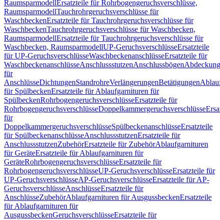
Raumsparmodell
Ersatzteile für Rohrbogengeruchsverschlüsse,
Raumsparmodell
Tauchrohrgeruchsverschlüsse für
Waschbecken
Ersatzteile für Tauchrohrgeruchsverschlüsse für
Waschbecken
Tauchrohrgeruchsverschlüsse für Waschbecken,
Raumsparmodell
Ersatzteile für Tauchrohrgeruchsverschlüsse für
Waschbecken, Raumsparmodell
UP-Geruchsverschlüsse
Ersatzteile
für UP-Geruchsverschlüsse
Waschbeckenanschlüsse
Ersatzteile für
Waschbeckenanschlüsse
Anschlussstutzen
Anschlussbögen
Abdeckung
für
Anschlüsse
Dichtungen
Standrohre
Verlängerungen
Betätigungen
Ablauf
für Spülbecken
Ersatzteile für Ablaufgarnituren für
Spülbecken
Rohrbogengeruchsverschlüsse
Ersatzteile für
Rohrbogengeruchsverschlüsse
Doppelkammergeruchsverschlüsse
Ersa
für
Doppelkammergeruchsverschlüsse
Spülbeckenanschlüsse
Ersatzteile
für Spülbeckenanschlüsse
Anschlussstutzen
Ersatzteile für
Anschlussstutzen
Zubehör
Ersatzteile für Zubehör
Ablaufgarnituren
für Geräte
Ersatzteile für Ablaufgarnituren für
Geräte
Rohrbogengeruchsverschlüsse
Ersatzteile für
Rohrbogengeruchsverschlüsse
UP-Geruchsverschlüsse
Ersatzteile für
UP-Geruchsverschlüsse
AP-Geruchsverschlüsse
Ersatzteile für AP-
Geruchsverschlüsse
Anschlüsse
Ersatzteile für
Anschlüsse
Zubehör
Ablaufgarnituren für Ausgussbecken
Ersatzteile
für Ablaufgarnituren für
Ausgussbecken
Geruchsverschlüsse
Ersatzteile für