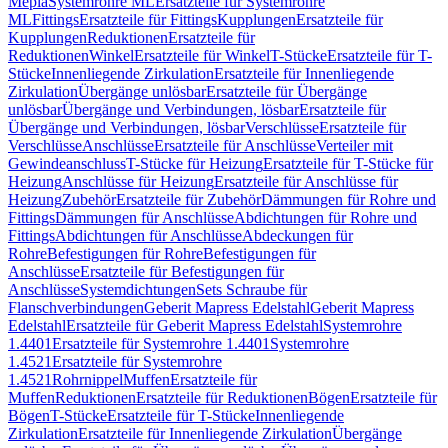
Mepla
Systemrohre ML
Ersatzteile für Systemrohre
ML
Fittings
Ersatzteile für Fittings
Kupplungen
Ersatzteile für
Kupplungen
Reduktionen
Ersatzteile für
Reduktionen
Winkel
Ersatzteile für Winkel
T-Stücke
Ersatzteile für T-
Stücke
Innenliegende Zirkulation
Ersatzteile für Innenliegende
Zirkulation
Übergänge unlösbar
Ersatzteile für Übergänge
unlösbar
Übergänge und Verbindungen, lösbar
Ersatzteile für
Übergänge und Verbindungen, lösbar
Verschlüsse
Ersatzteile für
Verschlüsse
Anschlüsse
Ersatzteile für Anschlüsse
Verteiler mit
Gewindeanschluss
T-Stücke für Heizung
Ersatzteile für T-Stücke für
Heizung
Anschlüsse für Heizung
Ersatzteile für Anschlüsse für
Heizung
Zubehör
Ersatzteile für Zubehör
Dämmungen für Rohre und
Fittings
Dämmungen für Anschlüsse
Abdichtungen für Rohre und
Fittings
Abdichtungen für Anschlüsse
Abdeckungen für
Rohre
Befestigungen für Rohre
Befestigungen für
Anschlüsse
Ersatzteile für Befestigungen für
Anschlüsse
Systemdichtungen
Sets Schraube für
Flanschverbindungen
Geberit Mapress Edelstahl
Geberit Mapress
Edelstahl
Ersatzteile für Geberit Mapress Edelstahl
Systemrohre
1.4401
Ersatzteile für Systemrohre 1.4401
Systemrohre
1.4521
Ersatzteile für Systemrohre
1.4521
Rohrnippel
Muffen
Ersatzteile für
Muffen
Reduktionen
Ersatzteile für Reduktionen
Bögen
Ersatzteile für
Bögen
T-Stücke
Ersatzteile für T-Stücke
Innenliegende
Zirkulation
Ersatzteile für Innenliegende Zirkulation
Übergänge