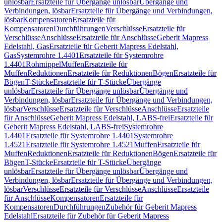
unlösbar
Ersatzteile für Übergänge unlösbar
Übergänge und
Verbindungen, lösbar
Ersatzteile für Übergänge und Verbindungen,
lösbar
Kompensatoren
Ersatzteile für
Kompensatoren
Durchführungen
Verschlüsse
Ersatzteile für
Verschlüsse
Anschlüsse
Ersatzteile für Anschlüsse
Geberit Mapress
Edelstahl, Gas
Ersatzteile für Geberit Mapress Edelstahl,
Gas
Systemrohre 1.4401
Ersatzteile für Systemrohre
1.4401
Rohrnippel
Muffen
Ersatzteile für
Muffen
Reduktionen
Ersatzteile für Reduktionen
Bögen
Ersatzteile für
Bögen
T-Stücke
Ersatzteile für T-Stücke
Übergänge
unlösbar
Ersatzteile für Übergänge unlösbar
Übergänge und
Verbindungen, lösbar
Ersatzteile für Übergänge und Verbindungen,
lösbar
Verschlüsse
Ersatzteile für Verschlüsse
Anschlüsse
Ersatzteile
für Anschlüsse
Geberit Mapress Edelstahl, LABS-frei
Ersatzteile für
Geberit Mapress Edelstahl, LABS-frei
Systemrohre
1.4401
Ersatzteile für Systemrohre 1.4401
Systemrohre
1.4521
Ersatzteile für Systemrohre 1.4521
Muffen
Ersatzteile für
Muffen
Reduktionen
Ersatzteile für Reduktionen
Bögen
Ersatzteile für
Bögen
T-Stücke
Ersatzteile für T-Stücke
Übergänge
unlösbar
Ersatzteile für Übergänge unlösbar
Übergänge und
Verbindungen, lösbar
Ersatzteile für Übergänge und Verbindungen,
lösbar
Verschlüsse
Ersatzteile für Verschlüsse
Anschlüsse
Ersatzteile
für Anschlüsse
Kompensatoren
Ersatzteile für
Kompensatoren
Durchführungen
Zubehör für Geberit Mapress
Edelstahl
Ersatzteile für Zubehör für Geberit Mapress