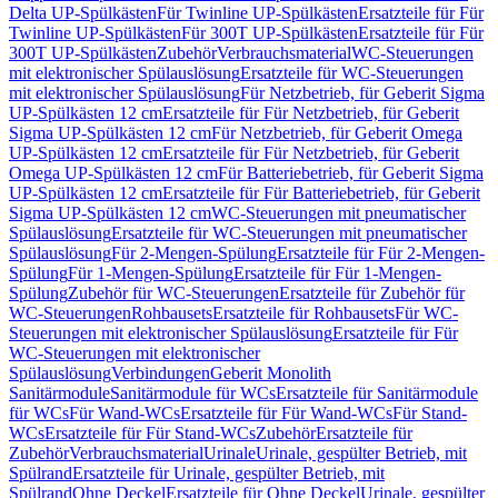
Delta UP-Spülkästen
Für Twinline UP-Spülkästen
Ersatzteile für Für
Twinline UP-Spülkästen
Für 300T UP-Spülkästen
Ersatzteile für Für
300T UP-Spülkästen
Zubehör
Verbrauchsmaterial
WC-Steuerungen
mit elektronischer Spülauslösung
Ersatzteile für WC-Steuerungen
mit elektronischer Spülauslösung
Für Netzbetrieb, für Geberit Sigma
UP-Spülkästen 12 cm
Ersatzteile für Für Netzbetrieb, für Geberit
Sigma UP-Spülkästen 12 cm
Für Netzbetrieb, für Geberit Omega
UP-Spülkästen 12 cm
Ersatzteile für Für Netzbetrieb, für Geberit
Omega UP-Spülkästen 12 cm
Für Batteriebetrieb, für Geberit Sigma
UP-Spülkästen 12 cm
Ersatzteile für Für Batteriebetrieb, für Geberit
Sigma UP-Spülkästen 12 cm
WC-Steuerungen mit pneumatischer
Spülauslösung
Ersatzteile für WC-Steuerungen mit pneumatischer
Spülauslösung
Für 2-Mengen-Spülung
Ersatzteile für Für 2-Mengen-
Spülung
Für 1-Mengen-Spülung
Ersatzteile für Für 1-Mengen-
Spülung
Zubehör für WC-Steuerungen
Ersatzteile für Zubehör für
WC-Steuerungen
Rohbausets
Ersatzteile für Rohbausets
Für WC-
Steuerungen mit elektronischer Spülauslösung
Ersatzteile für Für
WC-Steuerungen mit elektronischer
Spülauslösung
Verbindungen
Geberit Monolith
Sanitärmodule
Sanitärmodule für WCs
Ersatzteile für Sanitärmodule
für WCs
Für Wand-WCs
Ersatzteile für Für Wand-WCs
Für Stand-
WCs
Ersatzteile für Für Stand-WCs
Zubehör
Ersatzteile für
Zubehör
Verbrauchsmaterial
Urinale
Urinale, gespülter Betrieb, mit
Spülrand
Ersatzteile für Urinale, gespülter Betrieb, mit
Spülrand
Ohne Deckel
Ersatzteile für Ohne Deckel
Urinale, gespülter