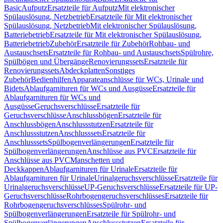
Basic
Aufputz
Ersatzteile für Aufputz
Mit elektronischer
Spülauslösung, Netzbetrieb
Ersatzteile für Mit elektronischer
Spülauslösung, Netzbetrieb
Mit elektronischer Spülauslösung,
Batteriebetrieb
Ersatzteile für Mit elektronischer Spülauslösung,
Batteriebetrieb
Zubehör
Ersatzteile für Zubehör
Rohbau- und
Austauschsets
Ersatzteile für Rohbau- und Austauschsets
Spülrohre,
Spülbögen und Übergänge
Renovierungssets
Ersatzteile für
Renovierungssets
Abdeckplatten
Sonstiges
Zubehör
Bedienhilfen
Apparateanschlüsse für WCs, Urinale und
Bidets
Ablaufgarnituren für WCs und Ausgüsse
Ersatzteile für
Ablaufgarnituren für WCs und
Ausgüsse
Geruchsverschlüsse
Ersatzteile für
Geruchsverschlüsse
Anschlussbögen
Ersatzteile für
Anschlussbögen
Anschlussstutzen
Ersatzteile für
Anschlussstutzen
Anschlusssets
Ersatzteile für
Anschlusssets
Spülbogenverlängerungen
Ersatzteile für
Spülbogenverlängerungen
Anschlüsse aus PVC
Ersatzteile für
Anschlüsse aus PVC
Manschetten und
Deckkappen
Ablaufgarnituren für Urinale
Ersatzteile für
Ablaufgarnituren für Urinale
Urinalgeruchsverschlüsse
Ersatzteile für
Urinalgeruchsverschlüsse
UP-Geruchsverschlüsse
Ersatzteile für UP-
Geruchsverschlüsse
Rohrbogengeruchsverschlüsses
Ersatzteile für
Rohrbogengeruchsverschlüsses
Spülrohr- und
Spülbogenverlängerungen
Ersatzteile für Spülrohr- und
Spülbogenverlängerungen
Anschlussstutzen
Ersatzteile für