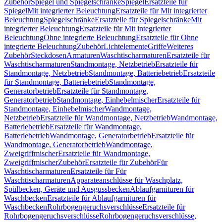
Zubehör
Spiegel und Spiegelschränke
Spiegel
Ersatzteile für
Spiegel
Mit integrierter Beleuchtung
Ersatzteile für Mit integrierter
Beleuchtung
Spiegelschränke
Ersatzteile für Spiegelschränke
Mit
integrierter Beleuchtung
Ersatzteile für Mit integrierter
Beleuchtung
Ohne integrierte Beleuchtung
Ersatzteile für Ohne
integrierte Beleuchtung
Zubehör
Lichtelemente
Griffe
Weiteres
Zubehör
Steckdosen
Armaturen
Waschtischarmaturen
Ersatzteile für
Waschtischarmaturen
Standmontage, Netzbetrieb
Ersatzteile für
Standmontage, Netzbetrieb
Standmontage, Batteriebetrieb
Ersatzteile
für Standmontage, Batteriebetrieb
Standmontage,
Generatorbetrieb
Ersatzteile für Standmontage,
Generatorbetrieb
Standmontage, Einhebelmischer
Ersatzteile für
Standmontage, Einhebelmischer
Wandmontage,
Netzbetrieb
Ersatzteile für Wandmontage, Netzbetrieb
Wandmontage,
Batteriebetrieb
Ersatzteile für Wandmontage,
Batteriebetrieb
Wandmontage, Generatorbetrieb
Ersatzteile für
Wandmontage, Generatorbetrieb
Wandmontage,
Zweigriffmischer
Ersatzteile für Wandmontage,
Zweigriffmischer
Zubehör
Ersatzteile für Zubehör
Für
Waschtischarmaturen
Ersatzteile für Für
Waschtischarmaturen
Apparateanschlüsse für Waschplatz,
Spülbecken, Geräte und Ausgussbecken
Ablaufgarnituren für
Waschbecken
Ersatzteile für Ablaufgarnituren für
Waschbecken
Rohrbogengeruchsverschlüsse
Ersatzteile für
Rohrbogengeruchsverschlüsse
Rohrbogengeruchsverschlüsse,