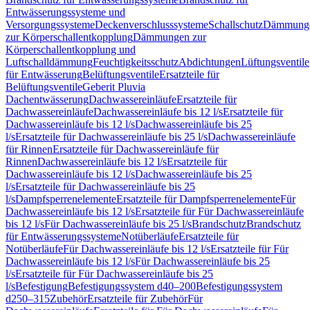
Entwässerungssysteme und
Versorgungssysteme
Deckenverschlusssysteme
Schallschutz
Dämmung
zur Körperschallentkopplung
Dämmungen zur
Körperschallentkopplung und
Luftschalldämmung
Feuchtigkeitsschutz
Abdichtungen
Lüftungsventile
für Entwässerung
Belüftungsventile
Ersatzteile für
Belüftungsventile
Geberit Pluvia
Dachentwässerung
Dachwassereinläufe
Ersatzteile für
Dachwassereinläufe
Dachwassereinläufe bis 12 l/s
Ersatzteile für
Dachwassereinläufe bis 12 l/s
Dachwassereinläufe bis 25
l/s
Ersatzteile für Dachwassereinläufe bis 25 l/s
Dachwassereinläufe
für Rinnen
Ersatzteile für Dachwassereinläufe für
Rinnen
Dachwassereinläufe bis 12 l/s
Ersatzteile für
Dachwassereinläufe bis 12 l/s
Dachwassereinläufe bis 25
l/s
Ersatzteile für Dachwassereinläufe bis 25
l/s
Dampfsperrenelemente
Ersatzteile für Dampfsperrenelemente
Für
Dachwassereinläufe bis 12 l/s
Ersatzteile für Für Dachwassereinläufe
bis 12 l/s
Für Dachwassereinläufe bis 25 l/s
Brandschutz
Brandschutz
für Entwässerungssysteme
Notüberläufe
Ersatzteile für
Notüberläufe
Für Dachwassereinläufe bis 12 l/s
Ersatzteile für Für
Dachwassereinläufe bis 12 l/s
Für Dachwassereinläufe bis 25
l/s
Ersatzteile für Für Dachwassereinläufe bis 25
l/s
Befestigung
Befestigungssystem d40–200
Befestigungssystem
d250–315
Zubehör
Ersatzteile für Zubehör
Für