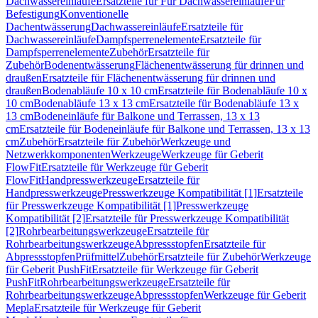
Dachwassereinläufe
Ersatzteile für Für Dachwassereinläufe
Für
Befestigung
Konventionelle
Dachentwässerung
Dachwassereinläufe
Ersatzteile für
Dachwassereinläufe
Dampfsperrenelemente
Ersatzteile für
Dampfsperrenelemente
Zubehör
Ersatzteile für
Zubehör
Bodenentwässerung
Flächenentwässerung für drinnen und
draußen
Ersatzteile für Flächenentwässerung für drinnen und
draußen
Bodenabläufe 10 x 10 cm
Ersatzteile für Bodenabläufe 10 x
10 cm
Bodenabläufe 13 x 13 cm
Ersatzteile für Bodenabläufe 13 x
13 cm
Bodeneinläufe für Balkone und Terrassen, 13 x 13
cm
Ersatzteile für Bodeneinläufe für Balkone und Terrassen, 13 x 13
cm
Zubehör
Ersatzteile für Zubehör
Werkzeuge und
Netzwerkkomponenten
Werkzeuge
Werkzeuge für Geberit
FlowFit
Ersatzteile für Werkzeuge für Geberit
FlowFit
Handpresswerkzeuge
Ersatzteile für
Handpresswerkzeuge
Presswerkzeuge Kompatibilität [1]
Ersatzteile
für Presswerkzeuge Kompatibilität [1]
Presswerkzeuge
Kompatibilität [2]
Ersatzteile für Presswerkzeuge Kompatibilität
[2]
Rohrbearbeitungswerkzeuge
Ersatzteile für
Rohrbearbeitungswerkzeuge
Abpressstopfen
Ersatzteile für
Abpressstopfen
Prüfmittel
Zubehör
Ersatzteile für Zubehör
Werkzeuge
für Geberit PushFit
Ersatzteile für Werkzeuge für Geberit
PushFit
Rohrbearbeitungswerkzeuge
Ersatzteile für
Rohrbearbeitungswerkzeuge
Abpressstopfen
Werkzeuge für Geberit
Mepla
Ersatzteile für Werkzeuge für Geberit