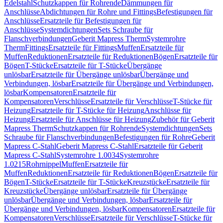
Edelstahl
Schutzkappen für Rohrende
Dämmungen für
Anschlüsse
Abdichtungen für Rohre und Fittings
Befestigungen für
Anschlüsse
Ersatzteile für Befestigungen für
Anschlüsse
Systemdichtungen
Sets Schraube für
Flanschverbindungen
Geberit Mapress Therm
Systemrohre
Therm
Fittings
Ersatzteile für Fittings
Muffen
Ersatzteile für
Muffen
Reduktionen
Ersatzteile für Reduktionen
Bögen
Ersatzteile für
Bögen
T-Stücke
Ersatzteile für T-Stücke
Übergänge
unlösbar
Ersatzteile für Übergänge unlösbar
Übergänge und
Verbindungen, lösbar
Ersatzteile für Übergänge und Verbindungen,
lösbar
Kompensatoren
Ersatzteile für
Kompensatoren
Verschlüsse
Ersatzteile für Verschlüsse
T-Stücke für
Heizung
Ersatzteile für T-Stücke für Heizung
Anschlüsse für
Heizung
Ersatzteile für Anschlüsse für Heizung
Zubehör für Geberit
Mapress Therm
Schutzkappen für Rohrende
Systemdichtungen
Sets
Schraube für Flanschverbindungen
Befestigungen für Rohre
Geberit
Mapress C-Stahl
Geberit Mapress C-Stahl
Ersatzteile für Geberit
Mapress C-Stahl
Systemrohre 1.0034
Systemrohre
1.0215
Rohrnippel
Muffen
Ersatzteile für
Muffen
Reduktionen
Ersatzteile für Reduktionen
Bögen
Ersatzteile für
Bögen
T-Stücke
Ersatzteile für T-Stücke
Kreuzstücke
Ersatzteile für
Kreuzstücke
Übergänge unlösbar
Ersatzteile für Übergänge
unlösbar
Übergänge und Verbindungen, lösbar
Ersatzteile für
Übergänge und Verbindungen, lösbar
Kompensatoren
Ersatzteile für
Kompensatoren
Verschlüsse
Ersatzteile für Verschlüsse
T-Stücke für