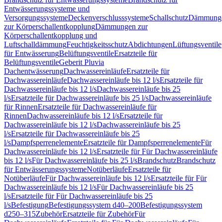
Entwässerungssysteme und
Versorgungssysteme
Deckenverschlusssysteme
Schallschutz
Dämmung
zur Körperschallentkopplung
Dämmungen zur
Körperschallentkopplung und
Luftschalldämmung
Feuchtigkeitsschutz
Abdichtungen
Lüftungsventile
für Entwässerung
Belüftungsventile
Ersatzteile für
Belüftungsventile
Geberit Pluvia
Dachentwässerung
Dachwassereinläufe
Ersatzteile für
Dachwassereinläufe
Dachwassereinläufe bis 12 l/s
Ersatzteile für
Dachwassereinläufe bis 12 l/s
Dachwassereinläufe bis 25
l/s
Ersatzteile für Dachwassereinläufe bis 25 l/s
Dachwassereinläufe
für Rinnen
Ersatzteile für Dachwassereinläufe für
Rinnen
Dachwassereinläufe bis 12 l/s
Ersatzteile für
Dachwassereinläufe bis 12 l/s
Dachwassereinläufe bis 25
l/s
Ersatzteile für Dachwassereinläufe bis 25
l/s
Dampfsperrenelemente
Ersatzteile für Dampfsperrenelemente
Für
Dachwassereinläufe bis 12 l/s
Ersatzteile für Für Dachwassereinläufe
bis 12 l/s
Für Dachwassereinläufe bis 25 l/s
Brandschutz
Brandschutz
für Entwässerungssysteme
Notüberläufe
Ersatzteile für
Notüberläufe
Für Dachwassereinläufe bis 12 l/s
Ersatzteile für Für
Dachwassereinläufe bis 12 l/s
Für Dachwassereinläufe bis 25
l/s
Ersatzteile für Für Dachwassereinläufe bis 25
l/s
Befestigung
Befestigungssystem d40–200
Befestigungssystem
d250–315
Zubehör
Ersatzteile für Zubehör
Für