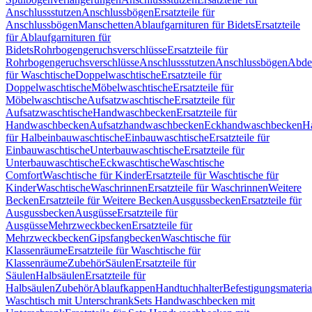
Anschlussstutzen
Anschlussbögen
Ersatzteile für
Anschlussbögen
Manschetten
Ablaufgarnituren für Bidets
Ersatzteile
für Ablaufgarnituren für
Bidets
Rohrbogengeruchsverschlüsse
Ersatzteile für
Rohrbogengeruchsverschlüsse
Anschlussstutzen
Anschlussbögen
Abde
für Waschtische
Doppelwaschtische
Ersatzteile für
Doppelwaschtische
Möbelwaschtische
Ersatzteile für
Möbelwaschtische
Aufsatzwaschtische
Ersatzteile für
Aufsatzwaschtische
Handwaschbecken
Ersatzteile für
Handwaschbecken
Aufsatzhandwaschbecken
Eckhandwaschbecken
H
für Halbeinbauwaschtische
Einbauwaschtische
Ersatzteile für
Einbauwaschtische
Unterbauwaschtische
Ersatzteile für
Unterbauwaschtische
Eckwaschtische
Waschtische
Comfort
Waschtische für Kinder
Ersatzteile für Waschtische für
Kinder
Waschtische
Waschrinnen
Ersatzteile für Waschrinnen
Weitere
Becken
Ersatzteile für Weitere Becken
Ausgussbecken
Ersatzteile für
Ausgussbecken
Ausgüsse
Ersatzteile für
Ausgüsse
Mehrzweckbecken
Ersatzteile für
Mehrzweckbecken
Gipsfangbecken
Waschtische für
Klassenräume
Ersatzteile für Waschtische für
Klassenräume
Zubehör
Säulen
Ersatzteile für
Säulen
Halbsäulen
Ersatzteile für
Halbsäulen
Zubehör
Ablaufkappen
Handtuchhalter
Befestigungsmateria
Waschtisch mit Unterschrank
Sets Handwaschbecken mit