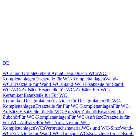
DE
WCs und Urinale
Geberit AquaClean Dusch-WCs
WC-
Komplettanlagen
Ersatzteile für WC-Komplettanlagen
Wand-
WCs
Ersatzteile für Wand-WCs
Stand-WCs
Ersatzteile für Stand-
WCs
WC-Aufsätze
Ersatzteile für WC-Aufsätze
Für WC-
Keramiken
Ersatzteile für Für WC-
Keramiken
Designplatten
Ersatzteile für Designplatten
Für WC-
Komplettanlagen
Ersatzteile für Für WC-Komplettanlagen
Für WC-
Aufsätze
Ersatzteile für Für WC-Aufsätze
Zubehör
Ersatzteile für
Zubehör
Für WC-Komplettanlagen
Für WC-Aufsätze
Ersatzteile für
Für WC-Aufsätze
Für WC-Aufsätze und WC-
Komplettanlagen
WCs
Verbrauchsmaterial
WCs und WC-Sitze
Wand-
WCs
Ersatzteile für Wand-WCs
Tiefspül-WCs
Ersatzteile für Tiefspül-