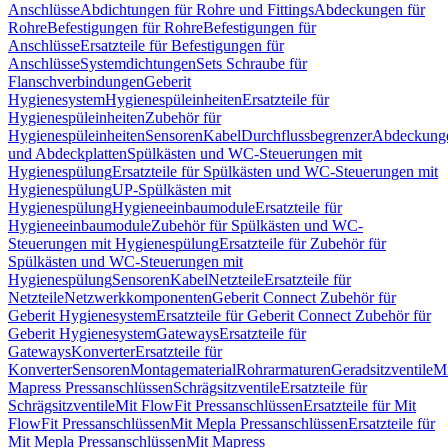
Anschlüsse
Abdichtungen für Rohre und Fittings
Abdeckungen für
Rohre
Befestigungen für Rohre
Befestigungen für
Anschlüsse
Ersatzteile für Befestigungen für
Anschlüsse
Systemdichtungen
Sets Schraube für
Flanschverbindungen
Geberit
Hygienesystem
Hygienespüleinheiten
Ersatzteile für
Hygienespüleinheiten
Zubehör für
Hygienespüleinheiten
Sensoren
Kabel
Durchflussbegrenzer
Abdeckung
und Abdeckplatten
Spülkästen und WC-Steuerungen mit
Hygienespülung
Ersatzteile für Spülkästen und WC-Steuerungen mit
Hygienespülung
UP-Spülkästen mit
Hygienespülung
Hygieneeinbaumodule
Ersatzteile für
Hygieneeinbaumodule
Zubehör für Spülkästen und WC-
Steuerungen mit Hygienespülung
Ersatzteile für Zubehör für
Spülkästen und WC-Steuerungen mit
Hygienespülung
Sensoren
Kabel
Netzteile
Ersatzteile für
Netzteile
Netzwerkkomponenten
Geberit Connect Zubehör für
Geberit Hygienesystem
Ersatzteile für Geberit Connect Zubehör für
Geberit Hygienesystem
Gateways
Ersatzteile für
Gateways
Konverter
Ersatzteile für
Konverter
Sensoren
Montagematerial
Rohrarmaturen
Geradsitzventile
Mi
Mapress Pressanschlüssen
Schrägsitzventile
Ersatzteile für
Schrägsitzventile
Mit FlowFit Pressanschlüssen
Ersatzteile für Mit
FlowFit Pressanschlüssen
Mit Mepla Pressanschlüssen
Ersatzteile für
Mit Mepla Pressanschlüssen
Mit Mapress