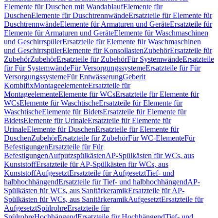
Elemente für Duschen mit Wandablauf
Elemente für
Duschen
Elemente für Duschtrennwände
Ersatzteile für Elemente für
Duschtrennwände
Elemente für Armaturen und Geräte
Ersatzteile für
Elemente für Armaturen und Geräte
Elemente für Waschmaschinen
und Geschirrspüler
Ersatzteile für Elemente für Waschmaschinen
und Geschirrspüler
Elemente für Konsollasten
Zubehör
Ersatzteile für
Zubehör
Zubehör
Ersatzteile für Zubehör
Für Systemwände
Ersatzteile
für Für Systemwände
Für Versorgungssysteme
Ersatzteile für Für
Versorgungssysteme
Für Entwässerung
Geberit
Kombifix
Montageelemente
Ersatzteile für
Montageelemente
Elemente für WCs
Ersatzteile für Elemente für
WCs
Elemente für Waschtische
Ersatzteile für Elemente für
Waschtische
Elemente für Bidets
Ersatzteile für Elemente für
Bidets
Elemente für Urinale
Ersatzteile für Elemente für
Urinale
Elemente für Duschen
Ersatzteile für Elemente für
Duschen
Zubehör
Ersatzteile für Zubehör
Für WC-Elemente
Für
Befestigungen
Ersatzteile für Für
Befestigungen
Aufputzspülkästen
AP-Spülkästen für WCs, aus
Kunststoff
Ersatzteile für AP-Spülkästen für WCs, aus
Kunststoff
Aufgesetzt
Ersatzteile für Aufgesetzt
Tief- und
halbhochhängend
Ersatzteile für Tief- und halbhochhängend
AP-
Spülkästen für WCs, aus Sanitärkeramik
Ersatzteile für AP-
Spülkästen für WCs, aus Sanitärkeramik
Aufgesetzt
Ersatzteile für
Aufgesetzt
Spülrohre
Ersatzteile für
Spülrohre
Hochhängend
Ersatzteile für Hochhängend
Tief- und