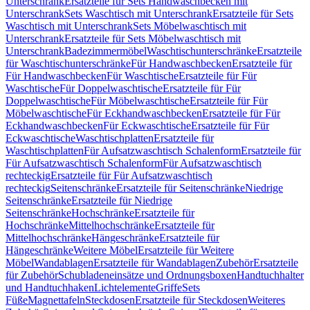
Unterschrank
Ersatzteile für Sets Handwaschbecken mit
Unterschrank
Sets Waschtisch mit Unterschrank
Ersatzteile für Sets
Waschtisch mit Unterschrank
Sets Möbelwaschtisch mit
Unterschrank
Ersatzteile für Sets Möbelwaschtisch mit
Unterschrank
Badezimmermöbel
Waschtischunterschränke
Ersatzteile
für Waschtischunterschränke
Für Handwaschbecken
Ersatzteile für
Für Handwaschbecken
Für Waschtische
Ersatzteile für Für
Waschtische
Für Doppelwaschtische
Ersatzteile für Für
Doppelwaschtische
Für Möbelwaschtische
Ersatzteile für Für
Möbelwaschtische
Für Eckhandwaschbecken
Ersatzteile für Für
Eckhandwaschbecken
Für Eckwaschtische
Ersatzteile für Für
Eckwaschtische
Waschtischplatten
Ersatzteile für
Waschtischplatten
Für Aufsatzwaschtisch Schalenform
Ersatzteile für
Für Aufsatzwaschtisch Schalenform
Für Aufsatzwaschtisch
rechteckig
Ersatzteile für Für Aufsatzwaschtisch
rechteckig
Seitenschränke
Ersatzteile für Seitenschränke
Niedrige
Seitenschränke
Ersatzteile für Niedrige
Seitenschränke
Hochschränke
Ersatzteile für
Hochschränke
Mittelhochschränke
Ersatzteile für
Mittelhochschränke
Hängeschränke
Ersatzteile für
Hängeschränke
Weitere Möbel
Ersatzteile für Weitere
Möbel
Wandablagen
Ersatzteile für Wandablagen
Zubehör
Ersatzteile
für Zubehör
Schubladeneinsätze und Ordnungsboxen
Handtuchhalter
und Handtuchhaken
Lichtelemente
Griffe
Sets
Füße
Magnettafeln
Steckdosen
Ersatzteile für Steckdosen
Weiteres