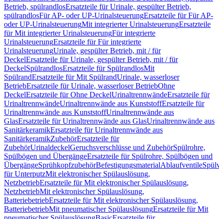
Betrieb, spülrandlos
Ersatzteile für Urinale, gespülter Betrieb,
spülrandlos
Für AP- oder UP-Urinalsteuerung
Ersatzteile für Für AP-
oder UP-Urinalsteuerung
Mit integrierter Urinalsteuerung
Ersatzteile
für Mit integrierter Urinalsteuerung
Für integrierte
Urinalsteuerung
Ersatzteile für Für integrierte
Urinalsteuerung
Urinale, gespülter Betrieb, mit / für
Deckel
Ersatzteile für Urinale, gespülter Betrieb, mit / für
Deckel
Spülrandlos
Ersatzteile für Spülrandlos
Mit
Spülrand
Ersatzteile für Mit Spülrand
Urinale, wasserloser
Betrieb
Ersatzteile für Urinale, wasserloser Betrieb
Ohne
Deckel
Ersatzteile für Ohne Deckel
Urinaltrennwände
Ersatzteile für
Urinaltrennwände
Urinaltrennwände aus Kunststoff
Ersatzteile für
Urinaltrennwände aus Kunststoff
Urinaltrennwände aus
Glas
Ersatzteile für Urinaltrennwände aus Glas
Urinaltrennwände aus
Sanitärkeramik
Ersatzteile für Urinaltrennwände aus
Sanitärkeramik
Zubehör
Ersatzteile für
Zubehör
Urinaldeckel
Geruchsverschlüsse und Zubehör
Spülrohre,
Spülbögen und Übergänge
Ersatzteile für Spülrohre, Spülbögen und
Übergänge
Sprühkopfzubehör
Befestigungsmaterial
Ablaufventile
Spülv
für Unterputz
Mit elektronischer Spülauslösung,
Netzbetrieb
Ersatzteile für Mit elektronischer Spülauslösung,
Netzbetrieb
Mit elektronischer Spülauslösung,
Batteriebetrieb
Ersatzteile für Mit elektronischer Spülauslösung,
Batteriebetrieb
Mit pneumatischer Spülauslösung
Ersatzteile für Mit
pneumatischer Spülauslösung
Basic
Ersatzteile für