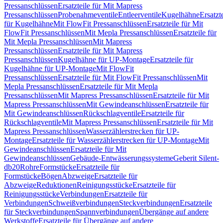
Pressanschlüssen
Ersatzteile für Mit Mapress
Pressanschlüssen
Probenahmeventile
Entleerventile
Kugelhähne
Ersatzt
für Kugelhähne
Mit FlowFit Pressanschlüssen
Ersatzteile für Mit
FlowFit Pressanschlüssen
Mit Mepla Pressanschlüssen
Ersatzteile für
Mit Mepla Pressanschlüssen
Mit Mapress
Pressanschlüssen
Ersatzteile für Mit Mapress
Pressanschlüssen
Kugelhähne für UP-Montage
Ersatzteile für
Kugelhähne für UP-Montage
Mit FlowFit
Pressanschlüssen
Ersatzteile für Mit FlowFit Pressanschlüssen
Mit
Mepla Pressanschlüssen
Ersatzteile für Mit Mepla
Pressanschlüssen
Mit Mapress Pressanschlüssen
Ersatzteile für Mit
Mapress Pressanschlüssen
Mit Gewindeanschlüssen
Ersatzteile für
Mit Gewindeanschlüssen
Rückschlagventile
Ersatzteile für
Rückschlagventile
Mit Mapress Pressanschlüssen
Ersatzteile für Mit
Mapress Pressanschlüssen
Wasserzählerstrecken für UP-
Montage
Ersatzteile für Wasserzählerstrecken für UP-Montage
Mit
Gewindeanschlüssen
Ersatzteile für Mit
Gewindeanschlüssen
Gebäude-Entwässerungssysteme
Geberit Silent-
db20
Rohre
Formstücke
Ersatzteile für
Formstücke
Bögen
Abzweige
Ersatzteile für
Abzweige
Reduktionen
Reinigungsstücke
Ersatzteile für
Reinigungsstücke
Verbindungen
Ersatzteile für
Verbindungen
Schweißverbindungen
Steckverbindungen
Ersatzteile
für Steckverbindungen
Spannverbindungen
Übergänge auf andere
Werkstoffe
Ersatzteile für Übergänge auf andere