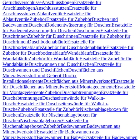
Geruchsverschlüsse
Anschlussbögen
Ersatzteile für
Anschlussbögen
Anschlussstutzen
Ersatzteile für
Anschlussstutzen
Ablaufventile
Ersatzteile für
Ablaufventile
Zubehör
Ersatzteile für Zubehör
Duschen und
Badewannen
Duschen
Bodenentwässerung für Duschen
Ersatzteile
für Bodenentwässerung für Duschen
Duschrinnen
Ersatzteile für
Duschrinnen
Zubehör für Duschrinnen
Ersatzteile für Zubehör für
Duschrinnen
Duschbodenabläufe
Ersatzteile für
Duschbodenabläufe
Zubehör für Duschbodenabläufe
Ersatzteile für
Zubehör für Duschbodenabläufe
Wandabläufe
Ersatzteile für
Wandabläufe
Zubehör für Wandabläufe
Ersatzteile für Zubehör für
Wandabläufe
Duschwannen und Duschflächen
Ersatzteile für
Duschwannen und Duschflächen
Duschflächen aus
Mineralwerkstoff und Geberit Duofix
Installationselemente
Duschflächen aus Mineralwerkstoff
Ersatzteile
für Duschflächen aus Mineralwerkstoff
Montageelemente
Ersatzteile
für Montageelemente
Zubehör
Duschabtrennungen
Ersatzteile für
Duschabtrennungen
Duschseitenwände für Walk-in-
Dusche
Ersatzteile für Duschseitenwände für Walk-in-
Dusche
Zubehör
Ersatzteile für Zubehör
Nischenablageboxen für
Duschen
Ersatzteile für Nischenablageboxen für
Duschen
Nischenablageboxen
Ersatzteile für
Nischenablageboxen
Zubehör
Badewannen
Badewannen aus
Mineralwerkstoff
Ersatzteile für Badewannen aus
Mineralwerkstoff
Badewannen für Babys
Ersatzteile für Badewannen