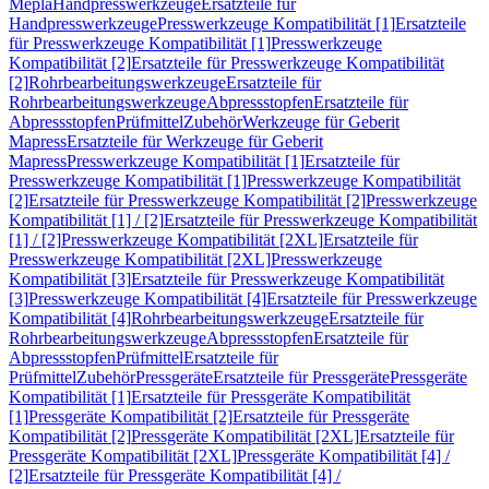
Mepla
Handpresswerkzeuge
Ersatzteile für
Handpresswerkzeuge
Presswerkzeuge Kompatibilität [1]
Ersatzteile
für Presswerkzeuge Kompatibilität [1]
Presswerkzeuge
Kompatibilität [2]
Ersatzteile für Presswerkzeuge Kompatibilität
[2]
Rohrbearbeitungswerkzeuge
Ersatzteile für
Rohrbearbeitungswerkzeuge
Abpressstopfen
Ersatzteile für
Abpressstopfen
Prüfmittel
Zubehör
Werkzeuge für Geberit
Mapress
Ersatzteile für Werkzeuge für Geberit
Mapress
Presswerkzeuge Kompatibilität [1]
Ersatzteile für
Presswerkzeuge Kompatibilität [1]
Presswerkzeuge Kompatibilität
[2]
Ersatzteile für Presswerkzeuge Kompatibilität [2]
Presswerkzeuge
Kompatibilität [1] / [2]
Ersatzteile für Presswerkzeuge Kompatibilität
[1] / [2]
Presswerkzeuge Kompatibilität [2XL]
Ersatzteile für
Presswerkzeuge Kompatibilität [2XL]
Presswerkzeuge
Kompatibilität [3]
Ersatzteile für Presswerkzeuge Kompatibilität
[3]
Presswerkzeuge Kompatibilität [4]
Ersatzteile für Presswerkzeuge
Kompatibilität [4]
Rohrbearbeitungswerkzeuge
Ersatzteile für
Rohrbearbeitungswerkzeuge
Abpressstopfen
Ersatzteile für
Abpressstopfen
Prüfmittel
Ersatzteile für
Prüfmittel
Zubehör
Pressgeräte
Ersatzteile für Pressgeräte
Pressgeräte
Kompatibilität [1]
Ersatzteile für Pressgeräte Kompatibilität
[1]
Pressgeräte Kompatibilität [2]
Ersatzteile für Pressgeräte
Kompatibilität [2]
Pressgeräte Kompatibilität [2XL]
Ersatzteile für
Pressgeräte Kompatibilität [2XL]
Pressgeräte Kompatibilität [4] /
[2]
Ersatzteile für Pressgeräte Kompatibilität [4] /