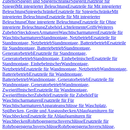
Zubehör
Spiegel und Spiegelschränke
Spiegel
Ersatzteile für
Spiegel
Mit integrierter Beleuchtung
Ersatzteile für Mit integrierter
Beleuchtung
Spiegelschränke
Ersatzteile für Spiegelschränke
Mit
integrierter Beleuchtung
Ersatzteile für Mit integrierter
Beleuchtung
Ohne integrierte Beleuchtung
Ersatzteile für Ohne
integrierte Beleuchtung
Zubehör
Lichtelemente
Griffe
Weiteres
Zubehör
Steckdosen
Armaturen
Waschtischarmaturen
Ersatzteile für
Waschtischarmaturen
Standmontage, Netzbetrieb
Ersatzteile für
Standmontage, Netzbetrieb
Standmontage, Batteriebetrieb
Ersatzteile
für Standmontage, Batteriebetrieb
Standmontage,
Generatorbetrieb
Ersatzteile für Standmontage,
Generatorbetrieb
Standmontage, Einhebelmischer
Ersatzteile für
Standmontage, Einhebelmischer
Wandmontage,
Netzbetrieb
Ersatzteile für Wandmontage, Netzbetrieb
Wandmontage,
Batteriebetrieb
Ersatzteile für Wandmontage,
Batteriebetrieb
Wandmontage, Generatorbetrieb
Ersatzteile für
Wandmontage, Generatorbetrieb
Wandmontage,
Zweigriffmischer
Ersatzteile für Wandmontage,
Zweigriffmischer
Zubehör
Ersatzteile für Zubehör
Für
Waschtischarmaturen
Ersatzteile für Für
Waschtischarmaturen
Apparateanschlüsse für Waschplatz,
Spülbecken, Geräte und Ausgussbecken
Ablaufgarnituren für
Waschbecken
Ersatzteile für Ablaufgarnituren für
Waschbecken
Rohrbogengeruchsverschlüsse
Ersatzteile für
Rohrbogengeruchsverschlüsse
Rohrbogengeruchsverschlüsse,