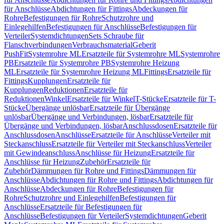
für Anschlüsse
Abdichtungen für Fittings
Abdeckungen für
Rohre
Befestigungen für Rohre
Schutzrohre und
Einlegehilfen
Befestigungen für Anschlüsse
Befestigungen für
Verteiler
Systemdichtungen
Sets Schraube für
Flanschverbindungen
Verbrauchsmaterial
Geberit
PushFit
Systemrohre ML
Ersatzteile für Systemrohre ML
Systemrohre
PB
Ersatzteile für Systemrohre PB
Systemrohre Heizung
ML
Ersatzteile für Systemrohre Heizung ML
Fittings
Ersatzteile für
Fittings
Kupplungen
Ersatzteile für
Kupplungen
Reduktionen
Ersatzteile für
Reduktionen
Winkel
Ersatzteile für Winkel
T-Stücke
Ersatzteile für T-
Stücke
Übergänge unlösbar
Ersatzteile für Übergänge
unlösbar
Übergänge und Verbindungen, lösbar
Ersatzteile für
Übergänge und Verbindungen, lösbar
Anschlussdosen
Ersatzteile für
Anschlussdosen
Anschlüsse
Ersatzteile für Anschlüsse
Verteiler mit
Steckanschluss
Ersatzteile für Verteiler mit Steckanschluss
Verteiler
mit Gewindeanschluss
Anschlüsse für Heizung
Ersatzteile für
Anschlüsse für Heizung
Zubehör
Ersatzteile für
Zubehör
Dämmungen für Rohre und Fittings
Dämmungen für
Anschlüsse
Abdichtungen für Rohre und Fittings
Abdichtungen für
Anschlüsse
Abdeckungen für Rohre
Befestigungen für
Rohre
Schutzrohre und Einlegehilfen
Befestigungen für
Anschlüsse
Ersatzteile für Befestigungen für
Anschlüsse
Befestigungen für Verteiler
Systemdichtungen
Geberit