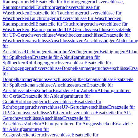
Raumsparmodell
Ersatzteile für Rohrbogengeruchsverschlüsse,
Raumsparmodell
Tauchrohrgeruchsverschlüsse für
Waschbecken
Ersatzteile für Tauchrohrgeruchsverschlüsse für
Waschbecken
Tauchrohrgeruchsverschlüsse für Waschbecken,
Raumsparmodell
Ersatzteile für Tauchrohrgeruchsverschlüsse für
Waschbecken, Raumsparmodell
UP-Geruchsverschlüsse
Ersatzteile
für UP-Geruchsverschlüsse
Waschbeckenanschlüsse
Ersatzteile für
Waschbeckenanschlüsse
Anschlussstutzen
Anschlussbögen
Abdeckung
für
Anschlüsse
Dichtungen
Standrohre
Verlängerungen
Betätigungen
Ablauf
für Spülbecken
Ersatzteile für Ablaufgarnituren für
Spülbecken
Rohrbogengeruchsverschlüsse
Ersatzteile für
Rohrbogengeruchsverschlüsse
Doppelkammergeruchsverschlüsse
Ersa
für
Doppelkammergeruchsverschlüsse
Spülbeckenanschlüsse
Ersatzteile
für Spülbeckenanschlüsse
Anschlussstutzen
Ersatzteile für
Anschlussstutzen
Zubehör
Ersatzteile für Zubehör
Ablaufgarnituren
für Geräte
Ersatzteile für Ablaufgarnituren für
Geräte
Rohrbogengeruchsverschlüsse
Ersatzteile für
Rohrbogengeruchsverschlüsse
UP-Geruchsverschlüsse
Ersatzteile für
UP-Geruchsverschlüsse
AP-Geruchsverschlüsse
Ersatzteile für AP-
Geruchsverschlüsse
Anschlüsse
Ersatzteile für
Anschlüsse
Zubehör
Ablaufgarnituren für Ausgussbecken
Ersatzteile
für Ablaufgarnituren für
Ausgussbecken
Geruchsverschlüsse
Ersatzteile für