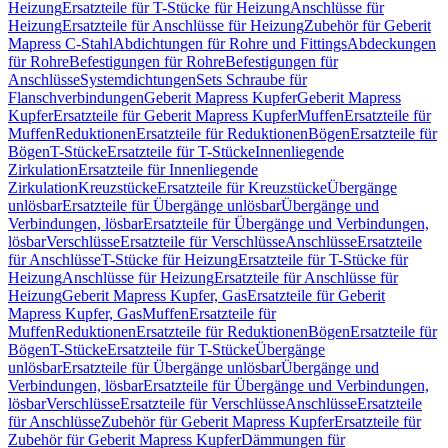
Heizung
Ersatzteile für T-Stücke für Heizung
Anschlüsse für
Heizung
Ersatzteile für Anschlüsse für Heizung
Zubehör für Geberit
Mapress C-Stahl
Abdichtungen für Rohre und Fittings
Abdeckungen
für Rohre
Befestigungen für Rohre
Befestigungen für
Anschlüsse
Systemdichtungen
Sets Schraube für
Flanschverbindungen
Geberit Mapress Kupfer
Geberit Mapress
Kupfer
Ersatzteile für Geberit Mapress Kupfer
Muffen
Ersatzteile für
Muffen
Reduktionen
Ersatzteile für Reduktionen
Bögen
Ersatzteile für
Bögen
T-Stücke
Ersatzteile für T-Stücke
Innenliegende
Zirkulation
Ersatzteile für Innenliegende
Zirkulation
Kreuzstücke
Ersatzteile für Kreuzstücke
Übergänge
unlösbar
Ersatzteile für Übergänge unlösbar
Übergänge und
Verbindungen, lösbar
Ersatzteile für Übergänge und Verbindungen,
lösbar
Verschlüsse
Ersatzteile für Verschlüsse
Anschlüsse
Ersatzteile
für Anschlüsse
T-Stücke für Heizung
Ersatzteile für T-Stücke für
Heizung
Anschlüsse für Heizung
Ersatzteile für Anschlüsse für
Heizung
Geberit Mapress Kupfer, Gas
Ersatzteile für Geberit
Mapress Kupfer, Gas
Muffen
Ersatzteile für
Muffen
Reduktionen
Ersatzteile für Reduktionen
Bögen
Ersatzteile für
Bögen
T-Stücke
Ersatzteile für T-Stücke
Übergänge
unlösbar
Ersatzteile für Übergänge unlösbar
Übergänge und
Verbindungen, lösbar
Ersatzteile für Übergänge und Verbindungen,
lösbar
Verschlüsse
Ersatzteile für Verschlüsse
Anschlüsse
Ersatzteile
für Anschlüsse
Zubehör für Geberit Mapress Kupfer
Ersatzteile für
Zubehör für Geberit Mapress Kupfer
Dämmungen für