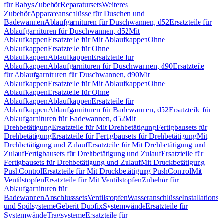
für Babys
Zubehör
Reparatursets
Weiteres
Zubehör
Apparateanschlüsse für Duschen und
Badewannen
Ablaufgarnituren für Duschwannen, d52
Ersatzteile für
Ablaufgarnituren für Duschwannen, d52
Mit
Ablaufkappen
Ersatzteile für Mit Ablaufkappen
Ohne
Ablaufkappen
Ersatzteile für Ohne
Ablaufkappen
Ablaufkappen
Ersatzteile für
Ablaufkappen
Ablaufgarnituren für Duschwannen, d90
Ersatzteile
für Ablaufgarnituren für Duschwannen, d90
Mit
Ablaufkappen
Ersatzteile für Mit Ablaufkappen
Ohne
Ablaufkappen
Ersatzteile für Ohne
Ablaufkappen
Ablaufkappen
Ersatzteile für
Ablaufkappen
Ablaufgarnituren für Badewannen, d52
Ersatzteile für
Ablaufgarnituren für Badewannen, d52
Mit
Drehbetätigung
Ersatzteile für Mit Drehbetätigung
Fertigbausets für
Drehbetätigung
Ersatzteile für Fertigbausets für Drehbetätigung
Mit
Drehbetätigung und Zulauf
Ersatzteile für Mit Drehbetätigung und
Zulauf
Fertigbausets für Drehbetätigung und Zulauf
Ersatzteile für
Fertigbausets für Drehbetätigung und Zulauf
Mit Druckbetätigung
PushControl
Ersatzteile für Mit Druckbetätigung PushControl
Mit
Ventilstopfen
Ersatzteile für Mit Ventilstopfen
Zubehör für
Ablaufgarnituren für
Badewannen
Anschlusssets
Ventilstopfen
Wasseranschlüsse
Installation
und Spülsysteme
Geberit Duofix
Systemwände
Ersatzteile für
Systemwände
Tragsysteme
Ersatzteile für