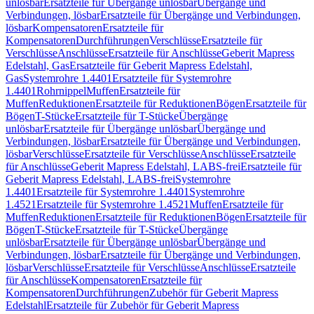
unlösbar
Ersatzteile für Übergänge unlösbar
Übergänge und
Verbindungen, lösbar
Ersatzteile für Übergänge und Verbindungen,
lösbar
Kompensatoren
Ersatzteile für
Kompensatoren
Durchführungen
Verschlüsse
Ersatzteile für
Verschlüsse
Anschlüsse
Ersatzteile für Anschlüsse
Geberit Mapress
Edelstahl, Gas
Ersatzteile für Geberit Mapress Edelstahl,
Gas
Systemrohre 1.4401
Ersatzteile für Systemrohre
1.4401
Rohrnippel
Muffen
Ersatzteile für
Muffen
Reduktionen
Ersatzteile für Reduktionen
Bögen
Ersatzteile für
Bögen
T-Stücke
Ersatzteile für T-Stücke
Übergänge
unlösbar
Ersatzteile für Übergänge unlösbar
Übergänge und
Verbindungen, lösbar
Ersatzteile für Übergänge und Verbindungen,
lösbar
Verschlüsse
Ersatzteile für Verschlüsse
Anschlüsse
Ersatzteile
für Anschlüsse
Geberit Mapress Edelstahl, LABS-frei
Ersatzteile für
Geberit Mapress Edelstahl, LABS-frei
Systemrohre
1.4401
Ersatzteile für Systemrohre 1.4401
Systemrohre
1.4521
Ersatzteile für Systemrohre 1.4521
Muffen
Ersatzteile für
Muffen
Reduktionen
Ersatzteile für Reduktionen
Bögen
Ersatzteile für
Bögen
T-Stücke
Ersatzteile für T-Stücke
Übergänge
unlösbar
Ersatzteile für Übergänge unlösbar
Übergänge und
Verbindungen, lösbar
Ersatzteile für Übergänge und Verbindungen,
lösbar
Verschlüsse
Ersatzteile für Verschlüsse
Anschlüsse
Ersatzteile
für Anschlüsse
Kompensatoren
Ersatzteile für
Kompensatoren
Durchführungen
Zubehör für Geberit Mapress
Edelstahl
Ersatzteile für Zubehör für Geberit Mapress