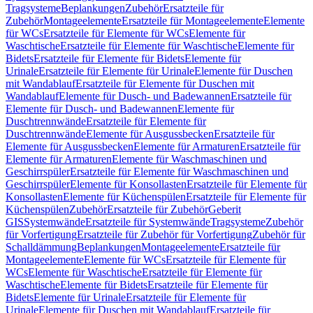
Tragsysteme
Beplankungen
Zubehör
Ersatzteile für
Zubehör
Montageelemente
Ersatzteile für Montageelemente
Elemente
für WCs
Ersatzteile für Elemente für WCs
Elemente für
Waschtische
Ersatzteile für Elemente für Waschtische
Elemente für
Bidets
Ersatzteile für Elemente für Bidets
Elemente für
Urinale
Ersatzteile für Elemente für Urinale
Elemente für Duschen
mit Wandablauf
Ersatzteile für Elemente für Duschen mit
Wandablauf
Elemente für Dusch- und Badewannen
Ersatzteile für
Elemente für Dusch- und Badewannen
Elemente für
Duschtrennwände
Ersatzteile für Elemente für
Duschtrennwände
Elemente für Ausgussbecken
Ersatzteile für
Elemente für Ausgussbecken
Elemente für Armaturen
Ersatzteile für
Elemente für Armaturen
Elemente für Waschmaschinen und
Geschirrspüler
Ersatzteile für Elemente für Waschmaschinen und
Geschirrspüler
Elemente für Konsollasten
Ersatzteile für Elemente für
Konsollasten
Elemente für Küchenspülen
Ersatzteile für Elemente für
Küchenspülen
Zubehör
Ersatzteile für Zubehör
Geberit
GIS
Systemwände
Ersatzteile für Systemwände
Tragsysteme
Zubehör
für Vorfertigung
Ersatzteile für Zubehör für Vorfertigung
Zubehör für
Schalldämmung
Beplankungen
Montageelemente
Ersatzteile für
Montageelemente
Elemente für WCs
Ersatzteile für Elemente für
WCs
Elemente für Waschtische
Ersatzteile für Elemente für
Waschtische
Elemente für Bidets
Ersatzteile für Elemente für
Bidets
Elemente für Urinale
Ersatzteile für Elemente für
Urinale
Elemente für Duschen mit Wandablauf
Ersatzteile für