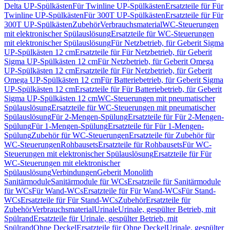
Delta UP-Spülkästen
Für Twinline UP-Spülkästen
Ersatzteile für Für
Twinline UP-Spülkästen
Für 300T UP-Spülkästen
Ersatzteile für Für
300T UP-Spülkästen
Zubehör
Verbrauchsmaterial
WC-Steuerungen
mit elektronischer Spülauslösung
Ersatzteile für WC-Steuerungen
mit elektronischer Spülauslösung
Für Netzbetrieb, für Geberit Sigma
UP-Spülkästen 12 cm
Ersatzteile für Für Netzbetrieb, für Geberit
Sigma UP-Spülkästen 12 cm
Für Netzbetrieb, für Geberit Omega
UP-Spülkästen 12 cm
Ersatzteile für Für Netzbetrieb, für Geberit
Omega UP-Spülkästen 12 cm
Für Batteriebetrieb, für Geberit Sigma
UP-Spülkästen 12 cm
Ersatzteile für Für Batteriebetrieb, für Geberit
Sigma UP-Spülkästen 12 cm
WC-Steuerungen mit pneumatischer
Spülauslösung
Ersatzteile für WC-Steuerungen mit pneumatischer
Spülauslösung
Für 2-Mengen-Spülung
Ersatzteile für Für 2-Mengen-
Spülung
Für 1-Mengen-Spülung
Ersatzteile für Für 1-Mengen-
Spülung
Zubehör für WC-Steuerungen
Ersatzteile für Zubehör für
WC-Steuerungen
Rohbausets
Ersatzteile für Rohbausets
Für WC-
Steuerungen mit elektronischer Spülauslösung
Ersatzteile für Für
WC-Steuerungen mit elektronischer
Spülauslösung
Verbindungen
Geberit Monolith
Sanitärmodule
Sanitärmodule für WCs
Ersatzteile für Sanitärmodule
für WCs
Für Wand-WCs
Ersatzteile für Für Wand-WCs
Für Stand-
WCs
Ersatzteile für Für Stand-WCs
Zubehör
Ersatzteile für
Zubehör
Verbrauchsmaterial
Urinale
Urinale, gespülter Betrieb, mit
Spülrand
Ersatzteile für Urinale, gespülter Betrieb, mit
Spülrand
Ohne Deckel
Ersatzteile für Ohne Deckel
Urinale, gespülter