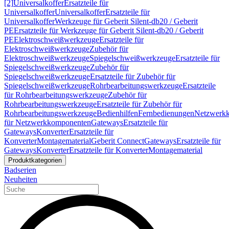
[2]
Universalkoffer
Ersatzteile für
Universalkoffer
Universalkoffer
Ersatzteile für
Universalkoffer
Werkzeuge für Geberit Silent-db20 / Geberit
PE
Ersatzteile für Werkzeuge für Geberit Silent-db20 / Geberit
PE
Elektroschweißwerkzeuge
Ersatzteile für
Elektroschweißwerkzeuge
Zubehör für
Elektroschweißwerkzeuge
Spiegelschweißwerkzeuge
Ersatzteile für
Spiegelschweißwerkzeuge
Zubehör für
Spiegelschweißwerkzeuge
Ersatzteile für Zubehör für
Spiegelschweißwerkzeuge
Rohrbearbeitungswerkzeuge
Ersatzteile
für Rohrbearbeitungswerkzeuge
Zubehör für
Rohrbearbeitungswerkzeuge
Ersatzteile für Zubehör für
Rohrbearbeitungswerkzeuge
Bedienhilfen
Fernbedienungen
Netzwerk
für Netzwerkkomponenten
Gateways
Ersatzteile für
Gateways
Konverter
Ersatzteile für
Konverter
Montagematerial
Geberit Connect
Gateways
Ersatzteile für
Gateways
Konverter
Ersatzteile für Konverter
Montagematerial
Produktkategorien
Badserien
Neuheiten