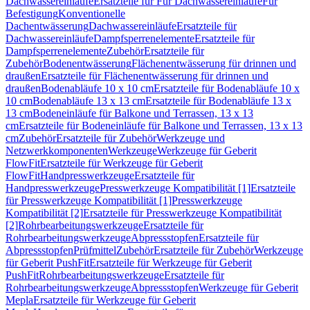
Dachwassereinläufe
Ersatzteile für Für Dachwassereinläufe
Für
Befestigung
Konventionelle
Dachentwässerung
Dachwassereinläufe
Ersatzteile für
Dachwassereinläufe
Dampfsperrenelemente
Ersatzteile für
Dampfsperrenelemente
Zubehör
Ersatzteile für
Zubehör
Bodenentwässerung
Flächenentwässerung für drinnen und
draußen
Ersatzteile für Flächenentwässerung für drinnen und
draußen
Bodenabläufe 10 x 10 cm
Ersatzteile für Bodenabläufe 10 x
10 cm
Bodenabläufe 13 x 13 cm
Ersatzteile für Bodenabläufe 13 x
13 cm
Bodeneinläufe für Balkone und Terrassen, 13 x 13
cm
Ersatzteile für Bodeneinläufe für Balkone und Terrassen, 13 x 13
cm
Zubehör
Ersatzteile für Zubehör
Werkzeuge und
Netzwerkkomponenten
Werkzeuge
Werkzeuge für Geberit
FlowFit
Ersatzteile für Werkzeuge für Geberit
FlowFit
Handpresswerkzeuge
Ersatzteile für
Handpresswerkzeuge
Presswerkzeuge Kompatibilität [1]
Ersatzteile
für Presswerkzeuge Kompatibilität [1]
Presswerkzeuge
Kompatibilität [2]
Ersatzteile für Presswerkzeuge Kompatibilität
[2]
Rohrbearbeitungswerkzeuge
Ersatzteile für
Rohrbearbeitungswerkzeuge
Abpressstopfen
Ersatzteile für
Abpressstopfen
Prüfmittel
Zubehör
Ersatzteile für Zubehör
Werkzeuge
für Geberit PushFit
Ersatzteile für Werkzeuge für Geberit
PushFit
Rohrbearbeitungswerkzeuge
Ersatzteile für
Rohrbearbeitungswerkzeuge
Abpressstopfen
Werkzeuge für Geberit
Mepla
Ersatzteile für Werkzeuge für Geberit