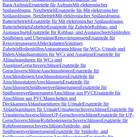
Basic
Aufputz
Ersatzteile für Aufputz
Mit elektronischer
Spülauslösung, Netzbetrieb
Ersatzteile für Mit elektronischer
Spülauslösung, Netzbetrieb
Mit elektronischer Spülauslösung,
Batteriebetrieb
Ersatzteile für Mit elektronischer Spülauslösung,
Batteriebetrieb
Zubehör
Ersatzteile für Zubehör
Rohbau- und
Austauschsets
Ersatzteile für Rohbau- und Austauschsets
Spülrohre,
Spülbögen und Übergänge
Renovierungssets
Ersatzteile für
Renovierungssets
Abdeckplatten
Sonstiges
Zubehör
Bedienhilfen
Apparateanschlüsse für WCs, Urinale und
Bidets
Ablaufgarnituren für WCs und Ausgüsse
Ersatzteile für
Ablaufgarnituren für WCs und
Ausgüsse
Geruchsverschlüsse
Ersatzteile für
Geruchsverschlüsse
Anschlussbögen
Ersatzteile für
Anschlussbögen
Anschlussstutzen
Ersatzteile für
Anschlussstutzen
Anschlusssets
Ersatzteile für
Anschlusssets
Spülbogenverlängerungen
Ersatzteile für
Spülbogenverlängerungen
Anschlüsse aus PVC
Ersatzteile für
Anschlüsse aus PVC
Manschetten und
Deckkappen
Ablaufgarnituren für Urinale
Ersatzteile für
Ablaufgarnituren für Urinale
Urinalgeruchsverschlüsse
Ersatzteile für
Urinalgeruchsverschlüsse
UP-Geruchsverschlüsse
Ersatzteile für UP-
Geruchsverschlüsse
Rohrbogengeruchsverschlüsses
Ersatzteile für
Rohrbogengeruchsverschlüsses
Spülrohr- und
Spülbogenverlängerungen
Ersatzteile für Spülrohr- und
Spülbogenverlängerungen
Anschlussstutzen
Ersatzteile für