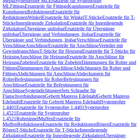
Mepla
Systemrohre ML
Ersatzteile für Systemrohre
ML
Fittings
Ersatzteile für Fittings
Kupplungen
Ersatzteile für
Kupplungen
Reduktionen
Ersatzteile für
Reduktionen
Winkel
Ersatzteile für Winkel
T-Stücke
Ersatzteile für T-
Stücke
Innenliegende Zirkulation
Ersatzteile für Innenliegende
Zirkulation
Übergänge unlösbar
Ersatzteile für Übergänge
unlösbar
Übergänge und Verbindungen, lösbar
Ersatzteile für
Übergänge und Verbindungen, lösbar
Verschlüsse
Ersatzteile für
Verschlüsse
Anschlüsse
Ersatzteile für Anschlüsse
Verteiler mit
Gewindeanschluss
T-Stücke für Heizung
Ersatzteile für T-Stücke für
Heizung
Anschlüsse für Heizung
Ersatzteile für Anschlüsse für
Heizung
Zubehör
Ersatzteile für Zubehör
Dämmungen für Rohre und
Fittings
Dämmungen für Anschlüsse
Abdichtungen für Rohre und
Fittings
Abdichtungen für Anschlüsse
Abdeckungen für
Rohre
Befestigungen für Rohre
Befestigungen für
Anschlüsse
Ersatzteile für Befestigungen für
Anschlüsse
Systemdichtungen
Sets Schraube für
Flanschverbindungen
Geberit Mapress Edelstahl
Geberit Mapress
Edelstahl
Ersatzteile für Geberit Mapress Edelstahl
Systemrohre
1.4401
Ersatzteile für Systemrohre 1.4401
Systemrohre
1.4521
Ersatzteile für Systemrohre
1.4521
Rohrnippel
Muffen
Ersatzteile für
Muffen
Reduktionen
Ersatzteile für Reduktionen
Bögen
Ersatzteile für
Bögen
T-Stücke
Ersatzteile für T-Stücke
Innenliegende
Zirkulation
Ersatzteile für Innenliegende Zirkulation
Übergänge