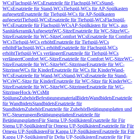
WCs
Flachspül-WCs
Ersatzteile für Flachspül-WCs
Stand-
WCs
Ersatzteile für Stand-WCs
Tiefspül-WCs für AP-Spülkasten
aufgesetzt
Ersatzteile für Tiefspül-WCs für AP-Spülkasten
aufgesetzt
Tiefspül-WCs
Ersatzteile für Tiefspül-WCs
Flachspül-
WCs
Ersatzteile für Flachspül-WCs
AP-Spülkästen für WCs, aus
Sanitärkeramik
Aufgesetzt
WC-Sitze
Ersatzteile für WC-Sitze
WC-
Sitze
Ersatzteile für WC-Sitze
Comfort WCs
Ersatzteile für Comfort
WCs
Tiefspül-WCs erhöht
Ersatzteile für Tiefspül-WCs
erhöht
Flachspül-WCs erhöht
Ersatzteile für Flachspül-WCs
erhöht
Tiefspül-WCs verlängert
Ersatzteile für Tiefspül-WCs
verlängert
Comfort WC-Sitze
Ersatzteile für Comfort WC-Sitze
WC-
Sitze
Ersatzteile für WC-Sitze
WC-Sitzringe
Ersatzteile für WC-
Sitzringe
WCs für Kinder
Ersatzteile für WCs für Kinder
Wand-
WCs
Ersatzteile für Wand-WCs
Stand-WCs
Ersatzteile für Stand-
WCs
WC-Sitze für Kinder
Ersatzteile für WC-Sitze für Kinder
WC-
Sitze
Ersatzteile für WC-Sitze
WC-Sitzringe
Ersatzteile für WC-
Sitzringe
Hock-WCs
Mit
Spülung
Zubehör
Befestigungsmaterial
Bidets
Wandbidets
Ersatzteile
für Wandbidets
Standbidets
Ersatzteile für
Standbidets
Zubehör
Ersatzteile für Zubehör
Betätigungsplatten und
WC-Steuerungen
Betätigungsplatten
Ersatzteile für
Betätigungsplatten
Für Sigma UP-Spülkästen
Ersatzteile für Für
Sigma UP-Spülkästen
Für Omega UP-Spülkästen
Ersatzteile für Für
Omega UP-Spülkästen
Für Kappa UP-Spülkästen
Ersatzteile für Für
Kappa UP-Spülkästen
Für Delta UP-Spülkästen
Ersatzteile für Für