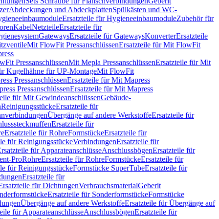
chtungen
Sets Schraube für Flanschverbindungen
Geberit
zer
Abdeckungen und Abdeckplatten
Spülkästen und WC-
gieneeinbaumodule
Ersatzteile für Hygieneeinbaumodule
Zubehör für
oren
Kabel
Netzteile
Ersatzteile für
Hygienesystem
Gateways
Ersatzteile für Gateways
Konverter
Ersatzteile
itzventile
Mit FlowFit Pressanschlüssen
Ersatzteile für Mit FlowFit
press
lowFit Pressanschlüssen
Mit Mepla Pressanschlüssen
Ersatzteile für Mit
 für Kugelhähne für UP-Montage
Mit FlowFit
ress Pressanschlüssen
Ersatzteile für Mit Mapress
ress Pressanschlüssen
Ersatzteile für Mit Mapress
teile für Mit Gewindeanschlüssen
Gebäude-
n
Reinigungsstücke
Ersatzteile für
nverbindungen
Übergänge auf andere Werkstoffe
Ersatzteile für
lusssteckmuffen
Ersatzteile für
re
Ersatzteile für Rohre
Formstücke
Ersatzteile für
ile für Reinigungsstücke
Verbindungen
Ersatzteile für
rsatzteile für Apparateanschlüsse
Anschlussbögen
Ersatzteile für
lent-Pro
Rohre
Ersatzteile für Rohre
Formstücke
Ersatzteile für
ile für Reinigungsstücke
Formstücke SuperTube
Ersatzteile für
ndungen
Ersatzteile für
Ersatzteile für Dichtungen
Verbrauchsmaterial
Geberit
nderformstücke
Ersatzteile für Sonderformstücke
Formstücke
ndungen
Übergänge auf andere Werkstoffe
Ersatzteile für Übergänge auf
teile für Apparateanschlüsse
Anschlussbögen
Ersatzteile für