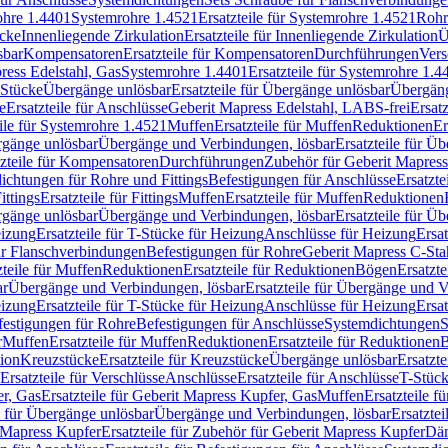
rohre 1.4401
Systemrohre 1.4521
Ersatzteile für Systemrohre 1.4521
Rohr
ücke
Innenliegende Zirkulation
Ersatzteile für Innenliegende Zirkulation
Ü
sbar
Kompensatoren
Ersatzteile für Kompensatoren
Durchführungen
Vers
press Edelstahl, Gas
Systemrohre 1.4401
Ersatzteile für Systemrohre 1.4
-Stücke
Übergänge unlösbar
Ersatzteile für Übergänge unlösbar
Übergäng
e
Ersatzteile für Anschlüsse
Geberit Mapress Edelstahl, LABS-frei
Ersat
eile für Systemrohre 1.4521
Muffen
Ersatzteile für Muffen
Reduktionen
Er
ergänge unlösbar
Übergänge und Verbindungen, lösbar
Ersatzteile für Ü
tzteile für Kompensatoren
Durchführungen
Zubehör für Geberit Mapress
ichtungen für Rohre und Fittings
Befestigungen für Anschlüsse
Ersatzte
ittings
Ersatzteile für Fittings
Muffen
Ersatzteile für Muffen
Reduktionen
ergänge unlösbar
Übergänge und Verbindungen, lösbar
Ersatzteile für Ü
eizung
Ersatzteile für T-Stücke für Heizung
Anschlüsse für Heizung
Ersat
ür Flanschverbindungen
Befestigungen für Rohre
Geberit Mapress C-Sta
zteile für Muffen
Reduktionen
Ersatzteile für Reduktionen
Bögen
Ersatzte
ar
Übergänge und Verbindungen, lösbar
Ersatzteile für Übergänge und 
eizung
Ersatzteile für T-Stücke für Heizung
Anschlüsse für Heizung
Ersat
festigungen für Rohre
Befestigungen für Anschlüsse
Systemdichtungen
S
r
Muffen
Ersatzteile für Muffen
Reduktionen
Ersatzteile für Reduktionen
tion
Kreuzstücke
Ersatzteile für Kreuzstücke
Übergänge unlösbar
Ersatzt
Ersatzteile für Verschlüsse
Anschlüsse
Ersatzteile für Anschlüsse
T-Stück
r, Gas
Ersatzteile für Geberit Mapress Kupfer, Gas
Muffen
Ersatzteile f
e für Übergänge unlösbar
Übergänge und Verbindungen, lösbar
Ersatzte
 Mapress Kupfer
Ersatzteile für Zubehör für Geberit Mapress Kupfer
Däm