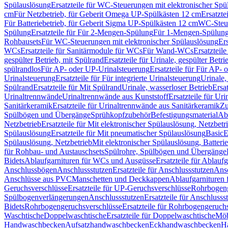
Spülauslösung
Ersatzteile für WC-Steuerungen mit elektronischer Spü
cm
Für Netzbetrieb, für Geberit Omega UP-Spülkästen 12 cm
Ersatzte
Für Batteriebetrieb, für Geberit Sigma UP-Spülkästen 12 cm
WC-Steue
Spülung
Ersatzteile für Für 2-Mengen-Spülung
Für 1-Mengen-Spülun
Rohbausets
Für WC-Steuerungen mit elektronischer Spülauslösung
Er
WCs
Ersatzteile für Sanitärmodule für WCs
Für Wand-WCs
Ersatztei
gespülter Betrieb, mit Spülrand
Ersatzteile für Urinale, gespülter Betr
spülrandlos
Für AP- oder UP-Urinalsteuerung
Ersatzteile für Für AP-
Urinalsteuerung
Ersatzteile für Für integrierte Urinalsteuerung
Urinale,
Spülrand
Ersatzteile für Mit Spülrand
Urinale, wasserloser Betrieb
Ersat
Urinaltrennwände
Urinaltrennwände aus Kunststoff
Ersatzteile für Ur
Sanitärkeramik
Ersatzteile für Urinaltrennwände aus Sanitärkeramik
Zu
Spülbögen und Übergänge
Sprühkopfzubehör
Befestigungsmaterial
Abl
Netzbetrieb
Ersatzteile für Mit elektronischer Spülauslösung, Netzbetr
Spülauslösung
Ersatzteile für Mit pneumatischer Spülauslösung
Basic
E
Spülauslösung, Netzbetrieb
Mit elektronischer Spülauslösung, Batterie
für Rohbau- und Austauschsets
Spülrohre, Spülbögen und Übergänge
Bidets
Ablaufgarnituren für WCs und Ausgüsse
Ersatzteile für Ablau
Anschlussbögen
Anschlussstutzen
Ersatzteile für Anschlussstutzen
Ansc
Anschlüsse aus PVC
Manschetten und Deckkappen
Ablaufgarnituren 
Geruchsverschlüsse
Ersatzteile für UP-Geruchsverschlüsse
Rohrbogeng
Spülbogenverlängerungen
Anschlussstutzen
Ersatzteile für Anschlusss
Bidets
Rohrbogengeruchsverschlüsse
Ersatzteile für Rohrbogengeruch
Waschtische
Doppelwaschtische
Ersatzteile für Doppelwaschtische
Möb
Handwaschbecken
Aufsatzhandwaschbecken
Eckhandwaschbecken
H