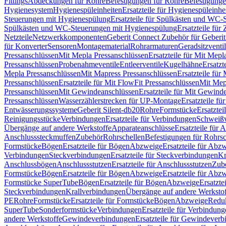
Fittings
Abdeckungen für Rohre
Befestigungen für Rohre
Befestigunge
Hygienesystem
Hygienespüleinheiten
Ersatzteile für Hygienespüleinhe
Steuerungen mit Hygienespülung
Ersatzteile für Spülkästen und WC
Spülkästen und WC-Steuerungen mit Hygienespülung
Ersatzteile fü
Netzteile
Netzwerkkomponenten
Geberit Connect Zubehör für Geberi
für Konverter
Sensoren
Montagematerial
Rohrarmaturen
Geradsitzventi
Pressanschlüssen
Mit Mepla Pressanschlüssen
Ersatzteile für Mit Mepl
Pressanschlüssen
Probenahmeventile
Entleerventile
Kugelhähne
Ersatzt
Mepla Pressanschlüssen
Mit Mapress Pressanschlüssen
Ersatzteile für
Pressanschlüssen
Ersatzteile für Mit FlowFit Pressanschlüssen
Mit Mep
Pressanschlüssen
Mit Gewindeanschlüssen
Ersatzteile für Mit Gewind
Pressanschlüssen
Wasserzählerstrecken für UP-Montage
Ersatzteile f
Entwässerungssysteme
Geberit Silent-db20
Rohre
Formstücke
Ersatztei
Reinigungsstücke
Verbindungen
Ersatzteile für Verbindungen
Schweiß
Übergänge auf andere Werkstoffe
Apparateanschlüsse
Ersatzteile für 
Anschlusssteckmuffen
Zubehör
Rohrschellen
Befestigungen für Rohrsc
Formstücke
Bögen
Ersatzteile für Bögen
Abzweige
Ersatzteile für Abz
Verbindungen
Steckverbindungen
Ersatzteile für Steckverbindungen
Kr
Anschlussbögen
Anschlussstutzen
Ersatzteile für Anschlussstutzen
Zub
Formstücke
Bögen
Ersatzteile für Bögen
Abzweige
Ersatzteile für Abz
Formstücke SuperTube
Bögen
Ersatzteile für Bögen
Abzweige
Ersatzte
Steckverbindungen
Krallverbindungen
Übergänge auf andere Werksto
PE
Rohre
Formstücke
Ersatzteile für Formstücke
Bögen
Abzweige
Redu
SuperTube
Sonderformstücke
Verbindungen
Ersatzteile für Verbindun
andere Werkstoffe
Gewindeverbindungen
Ersatzteile für Gewindever