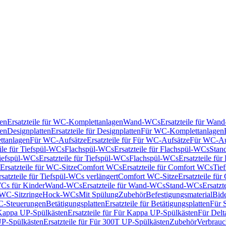
en
Ersatzteile für WC-Komplettanlagen
Wand-WCs
Ersatzteile für Wa
ken
Designplatten
Ersatzteile für Designplatten
Für WC-Komplettanlagen
tanlagen
Für WC-Aufsätze
Ersatzteile für Für WC-Aufsätze
Für WC-Au
eile für Tiefspül-WCs
Flachspül-WCs
Ersatzteile für Flachspül-WCs
Stan
iefspül-WCs
Ersatzteile für Tiefspül-WCs
Flachspül-WCs
Ersatzteile fü
Ersatzteile für WC-Sitze
Comfort WCs
Ersatzteile für Comfort WCs
Tie
rsatzteile für Tiefspül-WCs verlängert
Comfort WC-Sitze
Ersatzteile fü
WCs für Kinder
Wand-WCs
Ersatzteile für Wand-WCs
Stand-WCs
Ersatzt
r WC-Sitzringe
Hock-WCs
Mit Spülung
Zubehör
Befestigungsmaterial
Bide
C-Steuerungen
Betätigungsplatten
Ersatzteile für Betätigungsplatten
Für 
Kappa UP-Spülkästen
Ersatzteile für Für Kappa UP-Spülkästen
Für Delt
P-Spülkästen
Ersatzteile für Für 300T UP-Spülkästen
Zubehör
Verbrauc