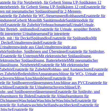
atzteile für Für Netzbetrieb, für Geberit Sigma UP-Spülkästen 12
tteriebetrieb, für Geberit Sigma UP-Spülkästen 12 cm
Ersatzteile für
gen mit pneumatischer Spülauslösung
Für 2-Mengen-
satzteile für Zubehör für WC-Steuerungen
Rohbausets
Ersatzteile für
bindungen
Geberit Monolith Sanitärmodule
Sanitärmodule für
hör
Ersatzteile für Zubehör
Verbrauchsmaterial
Urinale
Urinale,
lter Betrieb, spülrandlos
Ersatzteile für Urinale, gespülter Betrieb,
Mit integrierter Urinalsteuerung
Für integrierte
rieb, mit / für Deckel
Spülrandlos
Ersatzteile für Spülrandlos
Mit
e Deckel
Urinaltrennwände
Ersatzteile für
r Urinaltrennwände aus Glas
Urinaltrennwände aus
ehör
Spülrohre, Spülbögen und Übergänge
Ersatzteile für Spülrohre,
z
Ersatzteile für Unterputz
Mit elektronischer Spülauslösung,
 elektronischer Spülauslösung, Batteriebetrieb
Mit pneumatischer
ülauslösung, Netzbetrieb
Ersatzteile für Mit elektronischer
Zubehör
Ersatzteile für Zubehör
Rohbau- und Austauschsets
Ersatzteile
ges Zubehör
Bedienhilfen
Apparateanschlüsse für WCs, Urinale und
ruchsverschlüsse
Anschlussbögen
Ersatzteile für
teile für Spülbogenverlängerungen
Anschlüsse aus PVC
Ersatzteile für
schlüsse
Ersatzteile für Urinalgeruchsverschlüsse
UP-
rohr- und Spülbogenverlängerungen
Ersatzteile für Spülrohr- und
fgarnituren für Bidets
Ersatzteile für Ablaufgarnituren für
e
Dichtungen
Waschplatz
Waschtische
Waschtische
Ersatzteile für
atzteile für Aufsatzwaschtische
Handwaschbecken
Ersatzteile für
htische
Ersatzteile für