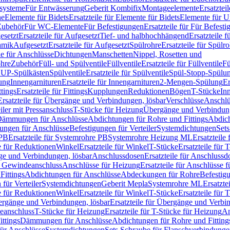
ssysteme
Für Entwässerung
Geberit Kombifix
Montageelemente
Ersatztei
he
Elemente für Bidets
Ersatzteile für Elemente für Bidets
Elemente für U
 Zubehör
Für WC-Elemente
Für Befestigungen
Ersatzteile für Für Befest
esetzt
Ersatzteile für Aufgesetzt
Tief- und halbhochhängend
Ersatzteile 
amik
Aufgesetzt
Ersatzteile für Aufgesetzt
Spülrohre
Ersatzteile für Spülr
le für Anschlüsse
Dichtungen
Manschetten
Nippel, Rosetten und
ohre
Zubehör
Füll- und Spülventile
Füllventile
Ersatzteile für Füllventile
Fü
ür UP-Spülkästen
Spülventile
Ersatzteile für Spülventile
Spül-Stopp-Spülu
ung
Innengarnituren
Ersatzteile für Innengarnituren
2-Mengen-Spülung
Er
ttings
Ersatzteile für Fittings
Kupplungen
Reduktionen
Bögen
T-Stücke
In
Ersatzteile für Übergänge und Verbindungen, lösbar
Verschlüsse
Anschlü
iler mit Pressanschluss
T-Stücke für Heizung
Übergänge und Verbindung
ämmungen für Anschlüsse
Abdichtungen für Rohre und Fittings
Abdich
gungen für Anschlüsse
Befestigungen für Verteiler
Systemdichtungen
Set
 PB
Ersatzteile für Systemrohre PB
Systemrohre Heizung ML
Ersatzteil
le für Reduktionen
Winkel
Ersatzteile für Winkel
T-Stücke
Ersatzteile für 
nge und Verbindungen, lösbar
Anschlussdosen
Ersatzteile für Anschlussd
it Gewindeanschluss
Anschlüsse für Heizung
Ersatzteile für Anschlüsse 
Fittings
Abdichtungen für Anschlüsse
Abdeckungen für Rohre
Befestig
für Verteiler
Systemdichtungen
Geberit Mepla
Systemrohre ML
Ersatzte
le für Reduktionen
Winkel
Ersatzteile für Winkel
T-Stücke
Ersatzteile für 
rgänge und Verbindungen, lösbar
Ersatzteile für Übergänge und Verbi
deanschluss
T-Stücke für Heizung
Ersatzteile für T-Stücke für Heizung
An
ttings
Dämmungen für Anschlüsse
Abdichtungen für Rohre und Fitting
für Anschlüsse
Systemdichtungen
Sets Schraube für Flanschverbindung