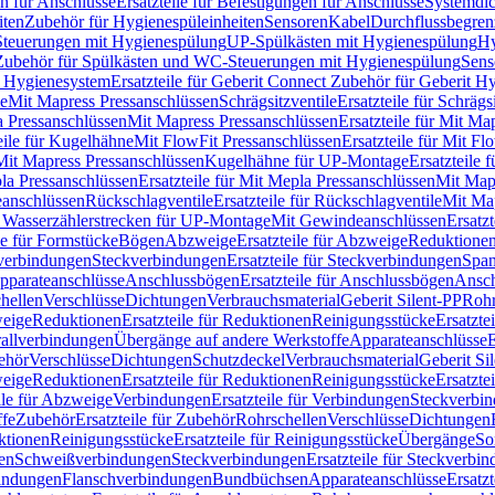
n für Anschlüsse
Ersatzteile für Befestigungen für Anschlüsse
Systemdi
iten
Zubehör für Hygienespüleinheiten
Sensoren
Kabel
Durchflussbegren
-Steuerungen mit Hygienespülung
UP-Spülkästen mit Hygienespülung
Hy
r Zubehör für Spülkästen und WC-Steuerungen mit Hygienespülung
Sens
t Hygienesystem
Ersatzteile für Geberit Connect Zubehör für Geberit 
le
Mit Mapress Pressanschlüssen
Schrägsitzventile
Ersatzteile für Schrägs
a Pressanschlüssen
Mit Mapress Pressanschlüssen
Ersatzteile für Mit Ma
eile für Kugelhähne
Mit FlowFit Pressanschlüssen
Ersatzteile für Mit F
 Mit Mapress Pressanschlüssen
Kugelhähne für UP-Montage
Ersatzteile
la Pressanschlüssen
Ersatzteile für Mit Mepla Pressanschlüssen
Mit Map
eanschlüssen
Rückschlagventile
Ersatzteile für Rückschlagventile
Mit Map
ür Wasserzählerstrecken für UP-Montage
Mit Gewindeanschlüssen
Ersatz
le für Formstücke
Bögen
Abzweige
Ersatzteile für Abzweige
Reduktione
verbindungen
Steckverbindungen
Ersatzteile für Steckverbindungen
Span
Apparateanschlüsse
Anschlussbögen
Ersatzteile für Anschlussbögen
Ansch
hellen
Verschlüsse
Dichtungen
Verbrauchsmaterial
Geberit Silent-PP
Roh
weige
Reduktionen
Ersatzteile für Reduktionen
Reinigungsstücke
Ersatzte
allverbindungen
Übergänge auf andere Werkstoffe
Apparateanschlüsse
E
ehör
Verschlüsse
Dichtungen
Schutzdeckel
Verbrauchsmaterial
Geberit Si
weige
Reduktionen
Ersatzteile für Reduktionen
Reinigungsstücke
Ersatzte
ile für Abzweige
Verbindungen
Ersatzteile für Verbindungen
Steckverbi
ffe
Zubehör
Ersatzteile für Zubehör
Rohrschellen
Verschlüsse
Dichtungen
ktionen
Reinigungsstücke
Ersatzteile für Reinigungsstücke
Übergänge
So
gen
Schweißverbindungen
Steckverbindungen
Ersatzteile für Steckverbi
bindungen
Flanschverbindungen
Bundbüchsen
Apparateanschlüsse
Ersatz