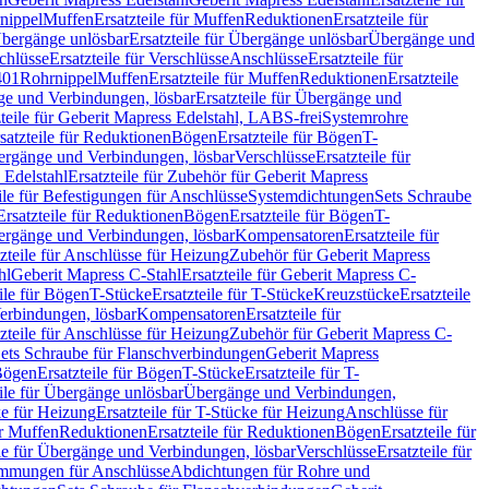
nippel
Muffen
Ersatzteile für Muffen
Reduktionen
Ersatzteile für
bergänge unlösbar
Ersatzteile für Übergänge unlösbar
Übergänge und
chlüsse
Ersatzteile für Verschlüsse
Anschlüsse
Ersatzteile für
401
Rohrnippel
Muffen
Ersatzteile für Muffen
Reduktionen
Ersatzteile
e und Verbindungen, lösbar
Ersatzteile für Übergänge und
zteile für Geberit Mapress Edelstahl, LABS-frei
Systemrohre
satzteile für Reduktionen
Bögen
Ersatzteile für Bögen
T-
bergänge und Verbindungen, lösbar
Verschlüsse
Ersatzteile für
 Edelstahl
Ersatzteile für Zubehör für Geberit Mapress
ile für Befestigungen für Anschlüsse
Systemdichtungen
Sets Schraube
Ersatzteile für Reduktionen
Bögen
Ersatzteile für Bögen
T-
bergänge und Verbindungen, lösbar
Kompensatoren
Ersatzteile für
zteile für Anschlüsse für Heizung
Zubehör für Geberit Mapress
hl
Geberit Mapress C-Stahl
Ersatzteile für Geberit Mapress C-
ile für Bögen
T-Stücke
Ersatzteile für T-Stücke
Kreuzstücke
Ersatzteile
Verbindungen, lösbar
Kompensatoren
Ersatzteile für
zteile für Anschlüsse für Heizung
Zubehör für Geberit Mapress C-
ets Schraube für Flanschverbindungen
Geberit Mapress
Bögen
Ersatzteile für Bögen
T-Stücke
Ersatzteile für T-
eile für Übergänge unlösbar
Übergänge und Verbindungen,
e für Heizung
Ersatzteile für T-Stücke für Heizung
Anschlüsse für
ür Muffen
Reduktionen
Ersatzteile für Reduktionen
Bögen
Ersatzteile für
ile für Übergänge und Verbindungen, lösbar
Verschlüsse
Ersatzteile für
mungen für Anschlüsse
Abdichtungen für Rohre und