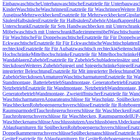
Einbauwaschtische
Unterbauwaschtische
Ersatzteile für Unterbauwasc
Kinder
Waschtische
Waschrinnen
Ersatzteile für Waschrinnen
Weitere 
Ausgüsse
Mehrzweckbecken
Ersatzteile für Mehrzweckbecken
Gipsfa
Säulen
Halbsäulen
Ersatzteile für Halbsäulen
Zubehör
Ablaufkappen
Ha
Unterschrank
Ersatzteile für Sets Handwaschbecken mit Unterschrank
Möbelwaschtisch mit Unterschrank
Badezimmermöbel
Waschtischunte
Für Waschtische
Für Doppelwaschtische
Ersatzteile für Für Doppelwa
Eckwaschtische
Ersatzteile für Für Eckwaschtische
Waschtischplatten
E
rechteckig
Ersatzteile für Für Aufsatzwaschtisch rechteckig
Seitenschr
Hochschränke
Mittelhochschränke
Ersatzteile für Mittelhochschränke
H
Wandablagen
Zubehör
Ersatzteile für Zubehör
Schubladeneinsätze un
Steckdosen
Weiteres Zubehör
Spiegel und Spiegelschränke
Spiegel
Ersa
integrierter Beleuchtung
Ersatzteile für Mit integrierter Beleuchtung
Oh
Zubehör
Steckdosen
Armaturen
Waschtischarmaturen
Ersatzteile für W
Standmontage, Batteriebetrieb
Standmontage, Generatorbetrieb
Ersatzt
Netzbetrieb
Ersatzteile für Wandmontage, Netzbetrieb
Wandmontage, Ba
Generatorbetrieb
Wandmontage, Zweigriffmischer
Ersatzteile für Wa
Waschtischarmaturen
Apparateanschlüsse für Waschplatz, Spülbecke
Waschbecken
Rohrbogengeruchsverschlüsse
Ersatzteile für Rohrboge
Raumsparmodell
Tauchrohrgeruchsverschlüsse für Waschbecken
Ersat
Tauchrohrgeruchsverschlüsse für Waschbecken, Raumsparmodell
UP-
Waschbeckenanschlüsse
Anschlussstutzen
Anschlussbögen
Abdeckung
Ablaufgarnituren für Spülbecken
Rohrbogengeruchsverschlüsse
Ersatz
Doppelkammergeruchsverschlüsse
Spülbeckenanschlüsse
Ersatzteile 
Geräte
Ersatzteile für Ablaufgarnituren für Geräte
Rohrbogengeruchsve