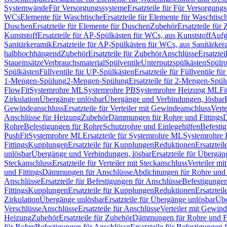
Systemwände
Für Versorgungssysteme
Ersatzteile für Für Versorgung
WCs
Elemente für Waschtische
Ersatzteile für Elemente für Waschtisc
Duschen
Ersatzteile für Elemente für Duschen
Zubehör
Ersatzteile für
Kunststoff
Ersatzteile für AP-Spülkästen für WCs, aus Kunststoff
Aufg
Sanitärkeramik
Ersatzteile für AP-Spülkästen für WCs, aus Sanitärker
halbhochhängend
Zubehör
Ersatzteile für Zubehör
Anschlüsse
Ersatztei
Staueinsätze
Verbrauchsmaterial
Spülventile
Unterputzspülkästen
Spülr
Spülkästen
Füllventile für UP-Spülkästen
Ersatzteile für Füllventile f
1-Mengen-Spülung
2-Mengen-Spülung
Ersatzteile für 2-Mengen-Spül
FlowFit
Systemrohre ML
Systemrohre PB
Systemrohre Heizung ML
Fi
Zirkulation
Übergänge unlösbar
Übergänge und Verbindungen, lösbar
Gewindeanschluss
Ersatzteile für Verteiler mit Gewindeanschluss
Verte
Anschlüsse für Heizung
Zubehör
Dämmungen für Rohre und Fittings
D
Rohre
Befestigungen für Rohre
Schutzrohre und Einlegehilfen
Befesti
PushFit
Systemrohre ML
Ersatzteile für Systemrohre ML
Systemrohre
Fittings
Kupplungen
Ersatzteile für Kupplungen
Reduktionen
Ersatztei
unlösbar
Übergänge und Verbindungen, lösbar
Ersatzteile für Übergä
Steckanschluss
Ersatzteile für Verteiler mit Steckanschluss
Verteiler m
und Fittings
Dämmungen für Anschlüsse
Abdichtungen für Rohre und 
Anschlüsse
Ersatzteile für Befestigungen für Anschlüsse
Befestigungen 
Fittings
Kupplungen
Ersatzteile für Kupplungen
Reduktionen
Ersatztei
Zirkulation
Übergänge unlösbar
Ersatzteile für Übergänge unlösbar
Übe
Verschlüsse
Anschlüsse
Ersatzteile für Anschlüsse
Verteiler mit Gewin
Heizung
Zubehör
Ersatzteile für Zubehör
Dämmungen für Rohre und Fi
für Rohre
Befestigungen für Anschlüsse
Ersatzteile für Befestigungen 