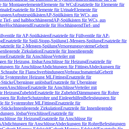
le für Montageelemente
Elemente für WCs
Ersatzteile für Elemente für
rinale
Ersatzteile für Elemente für Urinale
Elemente für
igungen
Aufputzspülkästen
AP-Spülkästen für WCs, aus
für Tief- und halbhochhängend
AP-Spülkästen für WCs, aus
ohre
Hochhängend
Ersatzteile für Hochhängend
Tief- und
llventile für AP-Spülkästen
Ersatzteile für Füllventile für AP-
ng
Ersatzteile für Spül-Stopp-Spülung
1-Mengen-Spülung
Ersatzteile für
satzteile für 2-Mengen-Spülung
Versorgungssysteme
Geberit
nenliegende Zirkulation
Ersatzteile für Innenliegende
sse
Ersatzteile für Anschlüsse
Verteiler mit
en für Heizung, lösbar
Anschlüsse für Heizung
Ersatzteile für
tungen für Anschlüsse
Abdichtungen für Fittings
Abdeckungen für
s Schraube für Flanschverbindungen
Verbrauchsmaterial
Geberit
e für Systemrohre Heizung ML
Fittings
Ersatzteile für
T-Stücke
Übergänge unlösbar
Ersatzteile für Übergänge
osen
Anschlüsse
Ersatzteile für Anschlüsse
Verteiler mit
für Heizung
Zubehör
Ersatzteile für Zubehör
Dämmungen für Rohre
ungen für Rohre
Schutzrohre und Einlegehilfen
Befestigungen für
ile für Systemrohre ML
Fittings
Ersatzteile für
T-Stücke
Innenliegende Zirkulation
Ersatzteile für Innenliegende
ndungen, lösbar
Verschlüsse
Ersatzteile für
schlüsse für Heizung
Ersatzteile für Anschlüsse für
s
Abdichtungen für Anschlüsse
Abdeckungen für Rohre
Befestigungen
en
Geberit Mapress Edelstahl
Geberit Mapress Edelstahl
Ersatzteile für