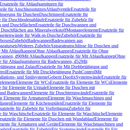
Ersatzteile für Ablaufgarnituren für
teile für Anschlussstutzen
Ablaufventile
Ersatzteile für
wässerung für Duschen
Duschrinnen
Ersatzteile für
 für Duschbodenabläufe
Ersatzteile für Zubehör für
 und Duschflächen
Ersatzteile für Duschwannen und
ür Duschflächen aus Mineralwerkstoff
Montageelemente
Ersatzteile für
chseitenwände für Walk-in-Dusche
Zubehör
Ersatzteile für
geboxen
Zubehör
Badewannen
Badewannen aus
aratursets
Weiteres Zubehör
Apparateanschlüsse für Duschen und
ür Mit Ablaufkappen
Ohne Ablaufkappen
Ersatzteile für Ohne
hwannen, d90
Mit Ablaufkappen
Ersatzteile für Mit Ablaufkappen
Ohne
le für Ablaufgarnituren für Badewannen, d52
Mit
tätigung und Zulauf
Ersatzteile für Mit Drehbetätigung und
trol
Ersatzteile für Mit Druckbetätigung PushControl
Mit
allations- und Spülsysteme
Geberit Duofix
Systemwände
Ersatzteile für
eelemente
Elemente für WCs
Ersatzteile für Elemente für WCs
Elemente
le für Elemente für Urinale
Elemente für Duschen mit
- und Badewannen
Elemente für Duschtrennwände
Ersatzteile für
für Elemente für Armaturen
Elemente für Waschmaschinen und
llasten
Elemente für Küchenspülen
Ersatzteile für Elemente für
satzteile für Zubehör für Vorfertigung
Zubehör für
e für Waschtische
Ersatzteile für Elemente für Waschtische
Elemente
rsatzteile für Elemente für Duschen mit Wandablauf
Elemente für
lemente für Armaturen und Geräte
Elemente für Waschmaschinen und
behör
Ersatzteile für Zubehör
Für Systemwände
Ersatzteile für Für