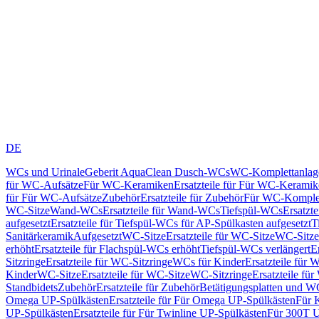
DE
WCs und Urinale
Geberit AquaClean Dusch-WCs
WC-Komplettanlag
für WC-Aufsätze
Für WC-Keramiken
Ersatzteile für Für WC-Kerami
für Für WC-Aufsätze
Zubehör
Ersatzteile für Zubehör
Für WC-Komplet
WC-Sitze
Wand-WCs
Ersatzteile für Wand-WCs
Tiefspül-WCs
Ersatzt
aufgesetzt
Ersatzteile für Tiefspül-WCs für AP-Spülkasten aufgesetzt
T
Sanitärkeramik
Aufgesetzt
WC-Sitze
Ersatzteile für WC-Sitze
WC-Sitze
erhöht
Ersatzteile für Flachspül-WCs erhöht
Tiefspül-WCs verlängert
E
Sitzringe
Ersatzteile für WC-Sitzringe
WCs für Kinder
Ersatzteile für 
Kinder
WC-Sitze
Ersatzteile für WC-Sitze
WC-Sitzringe
Ersatzteile fü
Standbidets
Zubehör
Ersatzteile für Zubehör
Betätigungsplatten und W
Omega UP-Spülkästen
Ersatzteile für Für Omega UP-Spülkästen
Für 
UP-Spülkästen
Ersatzteile für Für Twinline UP-Spülkästen
Für 300T U