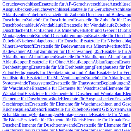
Geruchsverschlüsse
Ersatzteile für AP-Geruchsverschlüsse
Anschlüsse
Ausgussbecken
Geruchsverschlüsse
Ersatzteile für Geruchsverschlüsse
Ablaufventile
Zubehör
Ersatzteile für Zubehör
Duschen und Badewan
Duschrinnen
Zubehör für Duschrinnen
Ersatzteile für Zubehör für Du
Duschbodenabläufe
Wandabläufe
Ersatzteile für Wandabläufe
Zubehör 
Duschflächen
Duschflächen aus Mineralwerkstoff und Geberit Duofix 
Montageelemente
Zubehör
Duschabtrennungen
Ersatzteile für Duscha
Zubehör
Nischenablageboxen für Duschen
Ersatzteile für Nischenab
Mineralwerkstoff
Ersatzteile für Badewannen aus Mineralwerkstoff
Ba
Badewannen
Ablaufgarnituren für Duschwannen, d52
Ersatzteile für
Ablaufkappen
Ablaufkappen
Ersatzteile für Ablaufkappen
Ablaufgarni
Ablaufkappen
Ersatzteile für Ohne Ablaufkappen
Ablaufkappen
Ersatz
Drehbetätigung
Ersatzteile für Mit Drehbetätigung
Fertigbausets für D
Zulauf
Fertigbausets für Drehbetätigung und Zulauf
Ersatzteile für Fe
Ventilstopfen
Ersatzteile für Mit Ventilstopfen
Zubehör für Ablaufgarn
Systemwände
Tragsysteme
Ersatzteile für Tragsysteme
Beplankungen
Z
für Waschtische
Ersatzteile für Elemente für Waschtische
Elemente für 
Wandablauf
Ersatzteile für Elemente für Duschen mit Wandablauf
Ele
Elemente für Duschtrennwände
Elemente für Ausgussbecken
Ersatzte
Geschirrspüler
Ersatzteile für Elemente für Waschmaschinen und Gesc
Küchenspülen
Zubehör
Ersatzteile für Zubehör
Geberit GIS
Systemwän
Schalldämmung
Beplankungen
Montageelemente
Ersatzteile für Mont
für Bidets
Ersatzteile für Elemente für Bidets
Elemente für Urinale
Ersa
Duschen
Elemente für Duschtrennwände
Ersatzteile für Elemente fü
Geschirrspüler
Ersatzteile für Elemente für Waschmaschinen und Gesc