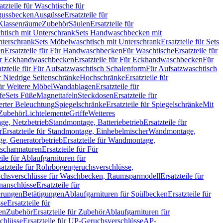
atzteile für Waschtische für
sgussbecken
Ausgüsse
Ersatzteile für
r Klassenräume
Zubehör
Säulen
Ersatzteile für
htisch mit Unterschrank
Sets Handwaschbecken mit
Unterschrank
Sets Möbelwaschtisch mit Unterschrank
Ersatzteile für Sets
en
Ersatzteile für Für Handwaschbecken
Für Waschtische
Ersatzteile für
r Eckhandwaschbecken
Ersatzteile für Für Eckhandwaschbecken
Für
atzteile für Für Aufsatzwaschtisch Schalenform
Für Aufsatzwaschtisch
ür Niedrige Seitenschränke
Hochschränke
Ersatzteile für
für Weitere Möbel
Wandablagen
Ersatzteile für
fe
Sets Füße
Magnettafeln
Steckdosen
Ersatzteile für
ierter Beleuchtung
Spiegelschränke
Ersatzteile für Spiegelschränke
Mit
Zubehör
Lichtelemente
Griffe
Weiteres
age, Netzbetrieb
Standmontage, Batteriebetrieb
Ersatzteile für
r
Ersatzteile für Standmontage, Einhebelmischer
Wandmontage,
, Generatorbetrieb
Ersatzteile für Wandmontage,
ischarmaturen
Ersatzteile für Für
eile für Ablaufgarnituren für
satzteile für Rohrbogengeruchsverschlüsse,
chsverschlüsse für Waschbecken, Raumsparmodell
Ersatzteile für
anschlüsse
Ersatzteile für
erungen
Betätigungen
Ablaufgarnituren für Spülbecken
Ersatzteile für
se
Ersatzteile für
en
Zubehör
Ersatzteile für Zubehör
Ablaufgarnituren für
chlüsse
Ersatzteile für UP-Geruchsverschlüsse
AP-