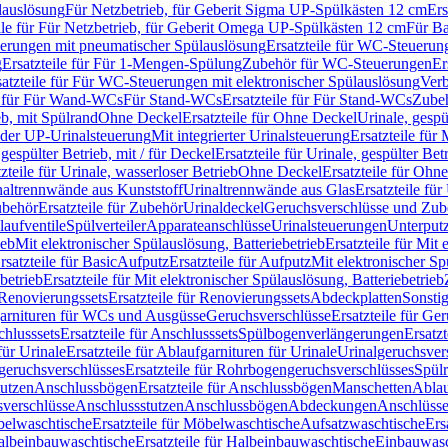
lauslösung
Für Netzbetrieb, für Geberit Sigma UP-Spülkästen 12 cm
Ers
ile für Für Netzbetrieb, für Geberit Omega UP-Spülkästen 12 cm
Für Ba
rungen mit pneumatischer Spülauslösung
Ersatzteile für WC-Steuerun
g
Ersatzteile für Für 1-Mengen-Spülung
Zubehör für WC-Steuerungen
Er
satzteile für Für WC-Steuerungen mit elektronischer Spülauslösung
Ver
le für Für Wand-WCs
Für Stand-WCs
Ersatzteile für Für Stand-WCs
Zube
ieb, mit Spülrand
Ohne Deckel
Ersatzteile für Ohne Deckel
Urinale, gespü
 oder UP-Urinalsteuerung
Mit integrierter Urinalsteuerung
Ersatzteile für 
 gespülter Betrieb, mit / für Deckel
Ersatzteile für Urinale, gespülter Bet
zteile für Urinale, wasserloser Betrieb
Ohne Deckel
Ersatzteile für Ohn
inaltrennwände aus Kunststoff
Urinaltrennwände aus Glas
Ersatzteile fü
behör
Ersatzteile für Zubehör
Urinaldeckel
Geruchsverschlüsse und Zub
aufventile
Spülverteiler
Apparateanschlüsse
Urinalsteuerungen
Unterput
ieb
Mit elektronischer Spülauslösung, Batteriebetrieb
Ersatzteile für Mit
rsatzteile für Basic
Aufputz
Ersatzteile für Aufputz
Mit elektronischer Sp
betrieb
Ersatzteile für Mit elektronischer Spülauslösung, Batteriebetrieb
Renovierungssets
Ersatzteile für Renovierungssets
Abdeckplatten
Sonsti
fgarnituren für WCs und Ausgüsse
Geruchsverschlüsse
Ersatzteile für Ge
hlusssets
Ersatzteile für Anschlusssets
Spülbogenverlängerungen
Ersatz
für Urinale
Ersatzteile für Ablaufgarnituren für Urinale
Urinalgeruchsver
eruchsverschlüsses
Ersatzteile für Rohrbogengeruchsverschlüsses
Spül
tutzen
Anschlussbögen
Ersatzteile für Anschlussbögen
Manschetten
Ablau
sverschlüsse
Anschlussstutzen
Anschlussbögen
Abdeckungen
Anschlüss
elwaschtische
Ersatzteile für Möbelwaschtische
Aufsatzwaschtische
Ers
albeinbauwaschtische
Ersatzteile für Halbeinbauwaschtische
Einbauwasc