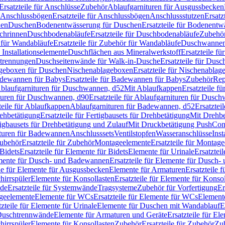
Ersatzteile für Anschlüsse
Zubehör
Ablaufgarnituren für Ausgussbecken
Anschlussbögen
Ersatzteile für Anschlussbögen
Anschlussstutzen
Ersatz
nen
Duschen
Bodenentwässerung für Duschen
Ersatzteile für Bodenent
schrinnen
Duschbodenabläufe
Ersatzteile für Duschbodenabläufe
Zubehör
für Wandabläufe
Ersatzteile für Zubehör für Wandabläufe
Duschwannen
Installationselemente
Duschflächen aus Mineralwerkstoff
Ersatzteile f
btrennungen
Duschseitenwände für Walk-in-Dusche
Ersatzteile für Dus
lageboxen für Duschen
Nischenablageboxen
Ersatzteile für Nischenabla
dewannen für Babys
Ersatzteile für Badewannen für Babys
Zubehör
Rep
 Ablaufgarnituren für Duschwannen, d52
Mit Ablaufkappen
Ersatzteile f
turen für Duschwannen, d90
Ersatzteile für Ablaufgarnituren für Dusc
teile für Ablaufkappen
Ablaufgarnituren für Badewannen, d52
Ersatztei
rehbetätigung
Ersatzteile für Fertigbausets für Drehbetätigung
Mit Drehbe
rtigbausets für Drehbetätigung und Zulauf
Mit Druckbetätigung PushCon
ituren für Badewannen
Anschlusssets
Ventilstopfen
Wasseranschlüsse
Inst
ubehör
Ersatzteile für Zubehör
Montageelemente
Ersatzteile für Montag
Bidets
Ersatzteile für Elemente für Bidets
Elemente für Urinale
Ersatztei
mente für Dusch- und Badewannen
Ersatzteile für Elemente für Dusch
ile für Elemente für Ausgussbecken
Elemente für Armaturen
Ersatzteile 
hirrspüler
Elemente für Konsollasten
Ersatzteile für Elemente für Konso
de
Ersatzteile für Systemwände
Tragsysteme
Zubehör für Vorfertigung
Er
ageelemente
Elemente für WCs
Ersatzteile für Elemente für WCs
Element
tzteile für Elemente für Urinale
Elemente für Duschen mit Wandablauf
E
r Duschtrennwände
Elemente für Armaturen und Geräte
Ersatzteile für E
hirrspüler
Elemente für Konsollasten
Zubehör
Ersatzteile für Zubehör
Zu