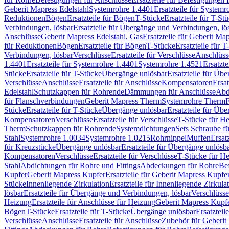
Geberit Mapress Edelstahl
Systemrohre 1.4401
Ersatzteile für System
Reduktionen
Bögen
Ersatzteile für Bögen
T-Stücke
Ersatzteile für T-St
Verbindungen, lösbar
Ersatzteile für Übergänge und Verbindungen, lö
Anschlüsse
Geberit Mapress Edelstahl, Gas
Ersatzteile für Geberit Ma
für Reduktionen
Bögen
Ersatzteile für Bögen
T-Stücke
Ersatzteile für T
Verbindungen, lösbar
Verschlüsse
Ersatzteile für Verschlüsse
Anschlüss
1.4401
Ersatzteile für Systemrohre 1.4401
Systemrohre 1.4521
Ersatzt
Stücke
Ersatzteile für T-Stücke
Übergänge unlösbar
Ersatzteile für Üb
Verschlüsse
Anschlüsse
Ersatzteile für Anschlüsse
Kompensatoren
Ersa
Edelstahl
Schutzkappen für Rohrende
Dämmungen für Anschlüsse
Abd
für Flanschverbindungen
Geberit Mapress Therm
Systemrohre Therm
F
Stücke
Ersatzteile für T-Stücke
Übergänge unlösbar
Ersatzteile für Üb
Kompensatoren
Verschlüsse
Ersatzteile für Verschlüsse
T-Stücke für H
Therm
Schutzkappen für Rohrende
Systemdichtungen
Sets Schraube f
Stahl
Systemrohre 1.0034
Systemrohre 1.0215
Rohrnippel
Muffen
Ersat
für Kreuzstücke
Übergänge unlösbar
Ersatzteile für Übergänge unlösb
Kompensatoren
Verschlüsse
Ersatzteile für Verschlüsse
T-Stücke für H
Stahl
Abdichtungen für Rohre und Fittings
Abdeckungen für Rohre
Be
Kupfer
Geberit Mapress Kupfer
Ersatzteile für Geberit Mapress Kupfe
Stücke
Innenliegende Zirkulation
Ersatzteile für Innenliegende Zirkula
lösbar
Ersatzteile für Übergänge und Verbindungen, lösbar
Verschlüsse
Heizung
Ersatzteile für Anschlüsse für Heizung
Geberit Mapress Kupfe
Bögen
T-Stücke
Ersatzteile für T-Stücke
Übergänge unlösbar
Ersatzteil
Verschlüsse
Anschlüsse
Ersatzteile für Anschlüsse
Zubehör für Geberit