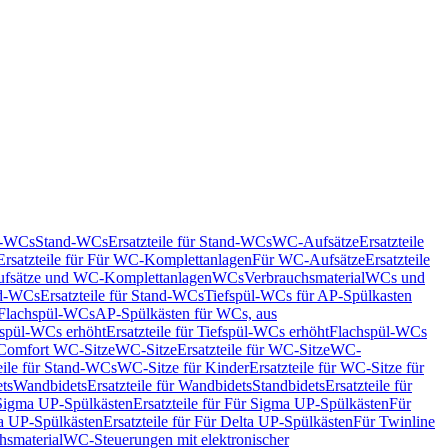
nd-WCs
Stand-WCs
Ersatzteile für Stand-WCs
WC-Aufsätze
Ersatzteile
Ersatzteile für Für WC-Komplettanlagen
Für WC-Aufsätze
Ersatzteile
fsätze und WC-Komplettanlagen
WCs
Verbrauchsmaterial
WCs und
d-WCs
Ersatzteile für Stand-WCs
Tiefspül-WCs für AP-Spülkasten
r Flachspül-WCs
AP-Spülkästen für WCs, aus
fspül-WCs erhöht
Ersatzteile für Tiefspül-WCs erhöht
Flachspül-WCs
r Comfort WC-Sitze
WC-Sitze
Ersatzteile für WC-Sitze
WC-
eile für Stand-WCs
WC-Sitze für Kinder
Ersatzteile für WC-Sitze für
ts
Wandbidets
Ersatzteile für Wandbidets
Standbidets
Ersatzteile für
Sigma UP-Spülkästen
Ersatzteile für Für Sigma UP-Spülkästen
Für
a UP-Spülkästen
Ersatzteile für Für Delta UP-Spülkästen
Für Twinline
hsmaterial
WC-Steuerungen mit elektronischer