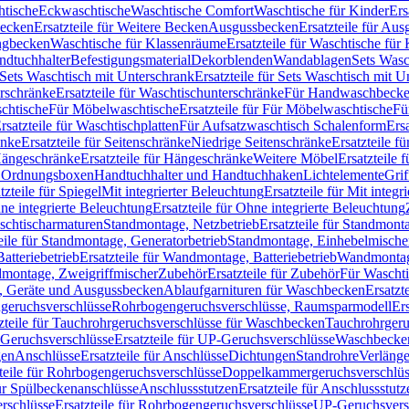
htische
Eckwaschtische
Waschtische Comfort
Waschtische für Kinder
Ers
Becken
Ersatzteile für Weitere Becken
Ausgussbecken
Ersatzteile für Au
ngbecken
Waschtische für Klassenräume
Ersatzteile für Waschtische fü
ndtuchhalter
Befestigungsmaterial
Dekorblenden
Wandablagen
Sets Wasc
Sets Waschtisch mit Unterschrank
Ersatzteile für Sets Waschtisch mit 
rschränke
Ersatzteile für Waschtischunterschränke
Für Handwaschbeck
schtische
Für Möbelwaschtische
Ersatzteile für Für Möbelwaschtische
Fü
rsatzteile für Waschtischplatten
Für Aufsatzwaschtisch Schalenform
Ers
änke
Ersatzteile für Seitenschränke
Niedrige Seitenschränke
Ersatzteile f
ängeschränke
Ersatzteile für Hängeschränke
Weitere Möbel
Ersatzteile 
d Ordnungsboxen
Handtuchhalter und Handtuchhaken
Lichtelemente
Grif
tzteile für Spiegel
Mit integrierter Beleuchtung
Ersatzteile für Mit integr
ne integrierte Beleuchtung
Ersatzteile für Ohne integrierte Beleuchtung
aschtischarmaturen
Standmontage, Netzbetrieb
Ersatzteile für Standmont
eile für Standmontage, Generatorbetrieb
Standmontage, Einhebelmische
tteriebetrieb
Ersatzteile für Wandmontage, Batteriebetrieb
Wandmontage
ndmontage, Zweigriffmischer
Zubehör
Ersatzteile für Zubehör
Für Wascht
n, Geräte und Ausgussbecken
Ablaufgarnituren für Waschbecken
Ersatzt
ngeruchsverschlüsse
Rohrbogengeruchsverschlüsse, Raumsparmodell
Er
zteile für Tauchrohrgeruchsverschlüsse für Waschbecken
Tauchrohrgeru
Geruchsverschlüsse
Ersatzteile für UP-Geruchsverschlüsse
Waschbecken
en
Anschlüsse
Ersatzteile für Anschlüsse
Dichtungen
Standrohre
Verläng
teile für Rohrbogengeruchsverschlüsse
Doppelkammergeruchsverschlüs
für Spülbeckenanschlüsse
Anschlussstutzen
Ersatzteile für Anschlussstutz
rschlüsse
Ersatzteile für Rohrbogengeruchsverschlüsse
UP-Geruchsvers