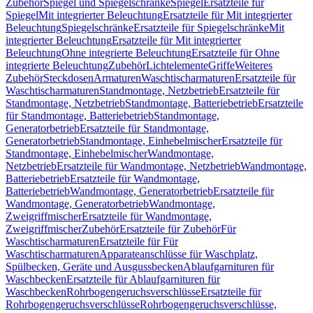
Zubehör
Spiegel und Spiegelschränke
Spiegel
Ersatzteile für
Spiegel
Mit integrierter Beleuchtung
Ersatzteile für Mit integrierter
Beleuchtung
Spiegelschränke
Ersatzteile für Spiegelschränke
Mit
integrierter Beleuchtung
Ersatzteile für Mit integrierter
Beleuchtung
Ohne integrierte Beleuchtung
Ersatzteile für Ohne
integrierte Beleuchtung
Zubehör
Lichtelemente
Griffe
Weiteres
Zubehör
Steckdosen
Armaturen
Waschtischarmaturen
Ersatzteile für
Waschtischarmaturen
Standmontage, Netzbetrieb
Ersatzteile für
Standmontage, Netzbetrieb
Standmontage, Batteriebetrieb
Ersatzteile
für Standmontage, Batteriebetrieb
Standmontage,
Generatorbetrieb
Ersatzteile für Standmontage,
Generatorbetrieb
Standmontage, Einhebelmischer
Ersatzteile für
Standmontage, Einhebelmischer
Wandmontage,
Netzbetrieb
Ersatzteile für Wandmontage, Netzbetrieb
Wandmontage,
Batteriebetrieb
Ersatzteile für Wandmontage,
Batteriebetrieb
Wandmontage, Generatorbetrieb
Ersatzteile für
Wandmontage, Generatorbetrieb
Wandmontage,
Zweigriffmischer
Ersatzteile für Wandmontage,
Zweigriffmischer
Zubehör
Ersatzteile für Zubehör
Für
Waschtischarmaturen
Ersatzteile für Für
Waschtischarmaturen
Apparateanschlüsse für Waschplatz,
Spülbecken, Geräte und Ausgussbecken
Ablaufgarnituren für
Waschbecken
Ersatzteile für Ablaufgarnituren für
Waschbecken
Rohrbogengeruchsverschlüsse
Ersatzteile für
Rohrbogengeruchsverschlüsse
Rohrbogengeruchsverschlüsse,