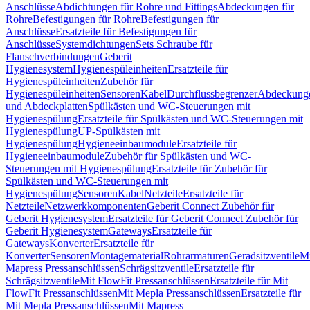
Anschlüsse
Abdichtungen für Rohre und Fittings
Abdeckungen für
Rohre
Befestigungen für Rohre
Befestigungen für
Anschlüsse
Ersatzteile für Befestigungen für
Anschlüsse
Systemdichtungen
Sets Schraube für
Flanschverbindungen
Geberit
Hygienesystem
Hygienespüleinheiten
Ersatzteile für
Hygienespüleinheiten
Zubehör für
Hygienespüleinheiten
Sensoren
Kabel
Durchflussbegrenzer
Abdeckung
und Abdeckplatten
Spülkästen und WC-Steuerungen mit
Hygienespülung
Ersatzteile für Spülkästen und WC-Steuerungen mit
Hygienespülung
UP-Spülkästen mit
Hygienespülung
Hygieneeinbaumodule
Ersatzteile für
Hygieneeinbaumodule
Zubehör für Spülkästen und WC-
Steuerungen mit Hygienespülung
Ersatzteile für Zubehör für
Spülkästen und WC-Steuerungen mit
Hygienespülung
Sensoren
Kabel
Netzteile
Ersatzteile für
Netzteile
Netzwerkkomponenten
Geberit Connect Zubehör für
Geberit Hygienesystem
Ersatzteile für Geberit Connect Zubehör für
Geberit Hygienesystem
Gateways
Ersatzteile für
Gateways
Konverter
Ersatzteile für
Konverter
Sensoren
Montagematerial
Rohrarmaturen
Geradsitzventile
Mi
Mapress Pressanschlüssen
Schrägsitzventile
Ersatzteile für
Schrägsitzventile
Mit FlowFit Pressanschlüssen
Ersatzteile für Mit
FlowFit Pressanschlüssen
Mit Mepla Pressanschlüssen
Ersatzteile für
Mit Mepla Pressanschlüssen
Mit Mapress