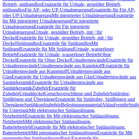
Betrieb, spülrandlos
Ersatzteile für Urinale, gespülter Betrieb,
spülrandlos
Für AP- oder UP-Urinalsteuerung
Ersatzteile für Für AP-
oder UP-Urinalsteuerung
Mit integrierter Urinalsteuerung
Ersatzteile
für Mit integrierter Urinalsteuerung
Für integrierte
Urinalsteuerung
Ersatzteile für Für integrierte
Urinalsteuerung
Urinale, gespülter Betrieb, mit / für
Deckel
Ersatzteile für Urinale, gespülter Betrieb, mit / für
Deckel
Spülrandlos
Ersatzteile für Spülrandlos
Mit
Spülrand
Ersatzteile für Mit Spülrand
Urinale, wasserloser
Betrieb
Ersatzteile für Urinale, wasserloser Betrieb
Ohne
Deckel
Ersatzteile für Ohne Deckel
Urinaltrennwände
Ersatzteile für
Urinaltrennwände
Urinaltrennwände aus Kunststoff
Ersatzteile für
Urinaltrennwände aus Kunststoff
Urinaltrennwände aus
Glas
Ersatzteile für Urinaltrennwände aus Glas
Urinaltrennwände aus
Sanitärkeramik
Ersatzteile für Urinaltrennwände aus
Sanitärkeramik
Zubehör
Ersatzteile für
Zubehör
Urinaldeckel
Geruchsverschlüsse und Zubehör
Spülrohre,
Spülbögen und Übergänge
Ersatzteile für Spülrohre, Spülbögen und
Übergänge
Sprühkopfzubehör
Befestigungsmaterial
Ablaufventile
Spülv
für Unterputz
Mit elektronischer Spülauslösung,
Netzbetrieb
Ersatzteile für Mit elektronischer Spülauslösung,
Netzbetrieb
Mit elektronischer Spülauslösung,
Batteriebetrieb
Ersatzteile für Mit elektronischer Spülauslösung,
Batteriebetrieb
Mit pneumatischer Spülauslösung
Ersatzteile für Mit
pneumatischer Spülauslösung
Basic
Ersatzteile für