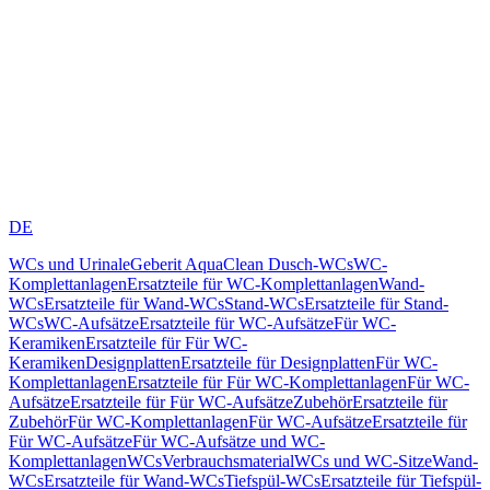
DE
WCs und Urinale
Geberit AquaClean Dusch-WCs
WC-
Komplettanlagen
Ersatzteile für WC-Komplettanlagen
Wand-
WCs
Ersatzteile für Wand-WCs
Stand-WCs
Ersatzteile für Stand-
WCs
WC-Aufsätze
Ersatzteile für WC-Aufsätze
Für WC-
Keramiken
Ersatzteile für Für WC-
Keramiken
Designplatten
Ersatzteile für Designplatten
Für WC-
Komplettanlagen
Ersatzteile für Für WC-Komplettanlagen
Für WC-
Aufsätze
Ersatzteile für Für WC-Aufsätze
Zubehör
Ersatzteile für
Zubehör
Für WC-Komplettanlagen
Für WC-Aufsätze
Ersatzteile für
Für WC-Aufsätze
Für WC-Aufsätze und WC-
Komplettanlagen
WCs
Verbrauchsmaterial
WCs und WC-Sitze
Wand-
WCs
Ersatzteile für Wand-WCs
Tiefspül-WCs
Ersatzteile für Tiefspül-