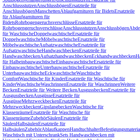
Anschlussstutzen
Anschlussbögen
Ersatzteile für
Anschlussbögen
Manschetten
Ablaufgarnituren für Bidets
Ersatzteile
für Ablaufgarnituren für
Bidets
Rohrbogengeruchsverschlüsse
Ersatzteile für
Rohrbogengeruchsverschlüsse
Anschlussstutzen
Anschlussbögen
Abde
für Waschtische
Doppelwaschtische
Ersatzteile für
Doppelwaschtische
Möbelwaschtische
Ersatzteile für
Möbelwaschtische
Aufsatzwaschtische
Ersatzteile für
Aufsatzwaschtische
Handwaschbecken
Ersatzteile für
Handwaschbecken
Aufsatzhandwaschbecken
Eckhandwaschbecken
H
für Halbeinbauwaschtische
Einbauwaschtische
Ersatzteile für
Einbauwaschtische
Unterbauwaschtische
Ersatzteile für
Unterbauwaschtische
Eckwaschtische
Waschtische
Comfort
Waschtische für Kinder
Ersatzteile für Waschtische für
Kinder
Waschtische
Waschrinnen
Ersatzteile für Waschrinnen
Weitere
Becken
Ersatzteile für Weitere Becken
Ausgussbecken
Ersatzteile für
Ausgussbecken
Ausgüsse
Ersatzteile für
Ausgüsse
Mehrzweckbecken
Ersatzteile für
Mehrzweckbecken
Gipsfangbecken
Waschtische für
Klassenräume
Ersatzteile für Waschtische für
Klassenräume
Zubehör
Säulen
Ersatzteile für
Säulen
Halbsäulen
Ersatzteile für
Halbsäulen
Zubehör
Ablaufkappen
Handtuchhalter
Befestigungsmateria
Waschtisch mit Unterschrank
Sets Handwaschbecken mit