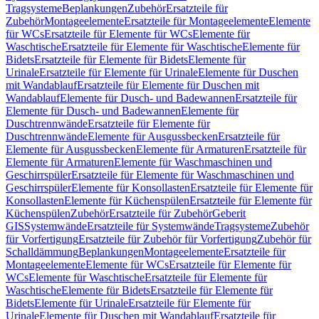
Tragsysteme
Beplankungen
Zubehör
Ersatzteile für
Zubehör
Montageelemente
Ersatzteile für Montageelemente
Elemente
für WCs
Ersatzteile für Elemente für WCs
Elemente für
Waschtische
Ersatzteile für Elemente für Waschtische
Elemente für
Bidets
Ersatzteile für Elemente für Bidets
Elemente für
Urinale
Ersatzteile für Elemente für Urinale
Elemente für Duschen
mit Wandablauf
Ersatzteile für Elemente für Duschen mit
Wandablauf
Elemente für Dusch- und Badewannen
Ersatzteile für
Elemente für Dusch- und Badewannen
Elemente für
Duschtrennwände
Ersatzteile für Elemente für
Duschtrennwände
Elemente für Ausgussbecken
Ersatzteile für
Elemente für Ausgussbecken
Elemente für Armaturen
Ersatzteile für
Elemente für Armaturen
Elemente für Waschmaschinen und
Geschirrspüler
Ersatzteile für Elemente für Waschmaschinen und
Geschirrspüler
Elemente für Konsollasten
Ersatzteile für Elemente für
Konsollasten
Elemente für Küchenspülen
Ersatzteile für Elemente für
Küchenspülen
Zubehör
Ersatzteile für Zubehör
Geberit
GIS
Systemwände
Ersatzteile für Systemwände
Tragsysteme
Zubehör
für Vorfertigung
Ersatzteile für Zubehör für Vorfertigung
Zubehör für
Schalldämmung
Beplankungen
Montageelemente
Ersatzteile für
Montageelemente
Elemente für WCs
Ersatzteile für Elemente für
WCs
Elemente für Waschtische
Ersatzteile für Elemente für
Waschtische
Elemente für Bidets
Ersatzteile für Elemente für
Bidets
Elemente für Urinale
Ersatzteile für Elemente für
Urinale
Elemente für Duschen mit Wandablauf
Ersatzteile für