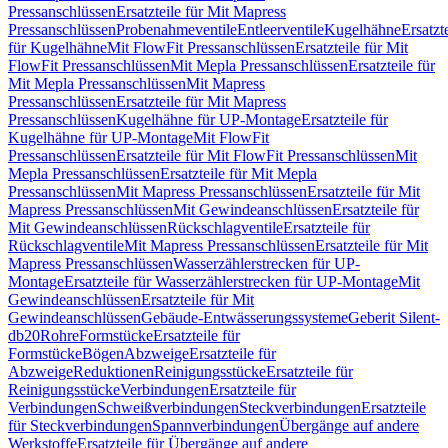
Pressanschlüssen
Ersatzteile für Mit Mapress
Pressanschlüssen
Probenahmeventile
Entleerventile
Kugelhähne
Ersatzt
für Kugelhähne
Mit FlowFit Pressanschlüssen
Ersatzteile für Mit
FlowFit Pressanschlüssen
Mit Mepla Pressanschlüssen
Ersatzteile für
Mit Mepla Pressanschlüssen
Mit Mapress
Pressanschlüssen
Ersatzteile für Mit Mapress
Pressanschlüssen
Kugelhähne für UP-Montage
Ersatzteile für
Kugelhähne für UP-Montage
Mit FlowFit
Pressanschlüssen
Ersatzteile für Mit FlowFit Pressanschlüssen
Mit
Mepla Pressanschlüssen
Ersatzteile für Mit Mepla
Pressanschlüssen
Mit Mapress Pressanschlüssen
Ersatzteile für Mit
Mapress Pressanschlüssen
Mit Gewindeanschlüssen
Ersatzteile für
Mit Gewindeanschlüssen
Rückschlagventile
Ersatzteile für
Rückschlagventile
Mit Mapress Pressanschlüssen
Ersatzteile für Mit
Mapress Pressanschlüssen
Wasserzählerstrecken für UP-
Montage
Ersatzteile für Wasserzählerstrecken für UP-Montage
Mit
Gewindeanschlüssen
Ersatzteile für Mit
Gewindeanschlüssen
Gebäude-Entwässerungssysteme
Geberit Silent-
db20
Rohre
Formstücke
Ersatzteile für
Formstücke
Bögen
Abzweige
Ersatzteile für
Abzweige
Reduktionen
Reinigungsstücke
Ersatzteile für
Reinigungsstücke
Verbindungen
Ersatzteile für
Verbindungen
Schweißverbindungen
Steckverbindungen
Ersatzteile
für Steckverbindungen
Spannverbindungen
Übergänge auf andere
Werkstoffe
Ersatzteile für Übergänge auf andere