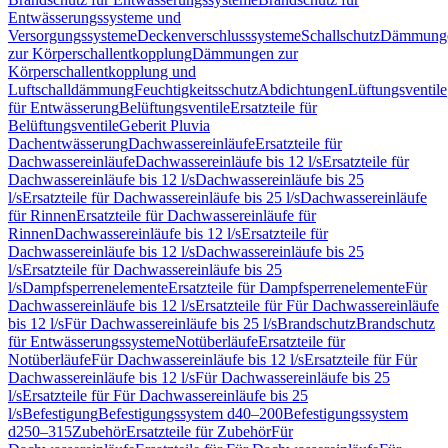
Entwässerungssysteme und
Versorgungssysteme
Deckenverschlusssysteme
Schallschutz
Dämmung
zur Körperschallentkopplung
Dämmungen zur
Körperschallentkopplung und
Luftschalldämmung
Feuchtigkeitsschutz
Abdichtungen
Lüftungsventile
für Entwässerung
Belüftungsventile
Ersatzteile für
Belüftungsventile
Geberit Pluvia
Dachentwässerung
Dachwassereinläufe
Ersatzteile für
Dachwassereinläufe
Dachwassereinläufe bis 12 l/s
Ersatzteile für
Dachwassereinläufe bis 12 l/s
Dachwassereinläufe bis 25
l/s
Ersatzteile für Dachwassereinläufe bis 25 l/s
Dachwassereinläufe
für Rinnen
Ersatzteile für Dachwassereinläufe für
Rinnen
Dachwassereinläufe bis 12 l/s
Ersatzteile für
Dachwassereinläufe bis 12 l/s
Dachwassereinläufe bis 25
l/s
Ersatzteile für Dachwassereinläufe bis 25
l/s
Dampfsperrenelemente
Ersatzteile für Dampfsperrenelemente
Für
Dachwassereinläufe bis 12 l/s
Ersatzteile für Für Dachwassereinläufe
bis 12 l/s
Für Dachwassereinläufe bis 25 l/s
Brandschutz
Brandschutz
für Entwässerungssysteme
Notüberläufe
Ersatzteile für
Notüberläufe
Für Dachwassereinläufe bis 12 l/s
Ersatzteile für Für
Dachwassereinläufe bis 12 l/s
Für Dachwassereinläufe bis 25
l/s
Ersatzteile für Für Dachwassereinläufe bis 25
l/s
Befestigung
Befestigungssystem d40–200
Befestigungssystem
d250–315
Zubehör
Ersatzteile für Zubehör
Für