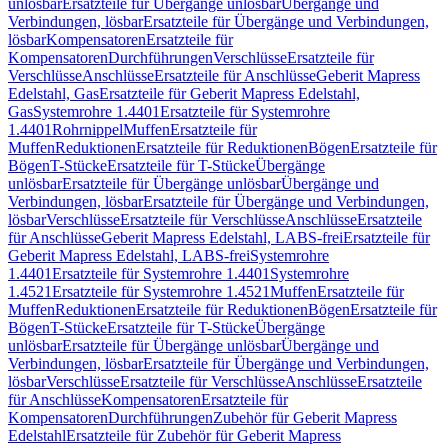
unlösbar
Ersatzteile für Übergänge unlösbar
Übergänge und
Verbindungen, lösbar
Ersatzteile für Übergänge und Verbindungen,
lösbar
Kompensatoren
Ersatzteile für
Kompensatoren
Durchführungen
Verschlüsse
Ersatzteile für
Verschlüsse
Anschlüsse
Ersatzteile für Anschlüsse
Geberit Mapress
Edelstahl, Gas
Ersatzteile für Geberit Mapress Edelstahl,
Gas
Systemrohre 1.4401
Ersatzteile für Systemrohre
1.4401
Rohrnippel
Muffen
Ersatzteile für
Muffen
Reduktionen
Ersatzteile für Reduktionen
Bögen
Ersatzteile für
Bögen
T-Stücke
Ersatzteile für T-Stücke
Übergänge
unlösbar
Ersatzteile für Übergänge unlösbar
Übergänge und
Verbindungen, lösbar
Ersatzteile für Übergänge und Verbindungen,
lösbar
Verschlüsse
Ersatzteile für Verschlüsse
Anschlüsse
Ersatzteile
für Anschlüsse
Geberit Mapress Edelstahl, LABS-frei
Ersatzteile für
Geberit Mapress Edelstahl, LABS-frei
Systemrohre
1.4401
Ersatzteile für Systemrohre 1.4401
Systemrohre
1.4521
Ersatzteile für Systemrohre 1.4521
Muffen
Ersatzteile für
Muffen
Reduktionen
Ersatzteile für Reduktionen
Bögen
Ersatzteile für
Bögen
T-Stücke
Ersatzteile für T-Stücke
Übergänge
unlösbar
Ersatzteile für Übergänge unlösbar
Übergänge und
Verbindungen, lösbar
Ersatzteile für Übergänge und Verbindungen,
lösbar
Verschlüsse
Ersatzteile für Verschlüsse
Anschlüsse
Ersatzteile
für Anschlüsse
Kompensatoren
Ersatzteile für
Kompensatoren
Durchführungen
Zubehör für Geberit Mapress
Edelstahl
Ersatzteile für Zubehör für Geberit Mapress