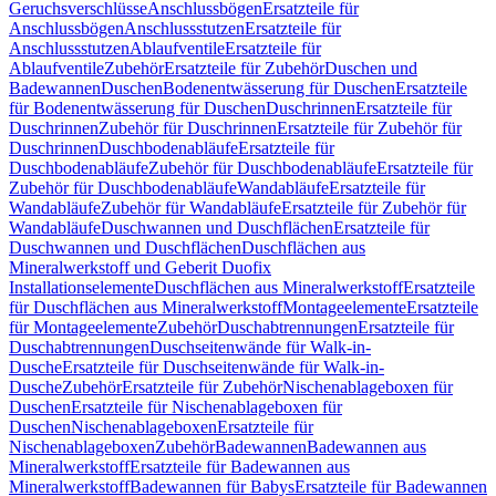
Geruchsverschlüsse
Anschlussbögen
Ersatzteile für
Anschlussbögen
Anschlussstutzen
Ersatzteile für
Anschlussstutzen
Ablaufventile
Ersatzteile für
Ablaufventile
Zubehör
Ersatzteile für Zubehör
Duschen und
Badewannen
Duschen
Bodenentwässerung für Duschen
Ersatzteile
für Bodenentwässerung für Duschen
Duschrinnen
Ersatzteile für
Duschrinnen
Zubehör für Duschrinnen
Ersatzteile für Zubehör für
Duschrinnen
Duschbodenabläufe
Ersatzteile für
Duschbodenabläufe
Zubehör für Duschbodenabläufe
Ersatzteile für
Zubehör für Duschbodenabläufe
Wandabläufe
Ersatzteile für
Wandabläufe
Zubehör für Wandabläufe
Ersatzteile für Zubehör für
Wandabläufe
Duschwannen und Duschflächen
Ersatzteile für
Duschwannen und Duschflächen
Duschflächen aus
Mineralwerkstoff und Geberit Duofix
Installationselemente
Duschflächen aus Mineralwerkstoff
Ersatzteile
für Duschflächen aus Mineralwerkstoff
Montageelemente
Ersatzteile
für Montageelemente
Zubehör
Duschabtrennungen
Ersatzteile für
Duschabtrennungen
Duschseitenwände für Walk-in-
Dusche
Ersatzteile für Duschseitenwände für Walk-in-
Dusche
Zubehör
Ersatzteile für Zubehör
Nischenablageboxen für
Duschen
Ersatzteile für Nischenablageboxen für
Duschen
Nischenablageboxen
Ersatzteile für
Nischenablageboxen
Zubehör
Badewannen
Badewannen aus
Mineralwerkstoff
Ersatzteile für Badewannen aus
Mineralwerkstoff
Badewannen für Babys
Ersatzteile für Badewannen