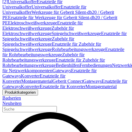
[2]
Universalkoffer
Ersatzteile für
Universalkoffer
Universalkoffer
Ersatzteile für
Universalkoffer
Werkzeuge für Geberit Silent-db20 / Geberit
PE
Ersatzteile für Werkzeuge für Geberit Silent-db20 / Geberit
PE
Elektroschweißwerkzeuge
Ersatzteile für
Elektroschweißwerkzeuge
Zubehör für
Elektroschweißwerkzeuge
Spiegelschweißwerkzeuge
Ersatzteile für
Spiegelschweißwerkzeuge
Zubehör für
Spiegelschweißwerkzeuge
Ersatzteile für Zubehör für
Spiegelschweißwerkzeuge
Rohrbearbeitungswerkzeuge
Ersatzteile
für Rohrbearbeitungswerkzeuge
Zubehör für
Rohrbearbeitungswerkzeuge
Ersatzteile für Zubehör für
Rohrbearbeitungswerkzeuge
Bedienhilfen
Fernbedienungen
Netzwerk
für Netzwerkkomponenten
Gateways
Ersatzteile für
Gateways
Konverter
Ersatzteile für
Konverter
Montagematerial
Geberit Connect
Gateways
Ersatzteile für
Gateways
Konverter
Ersatzteile für Konverter
Montagematerial
Produktkategorien
Badserien
Neuheiten