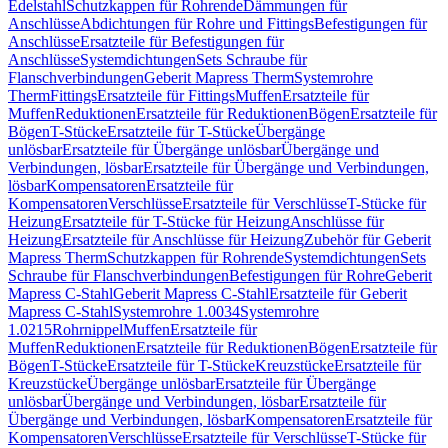
Edelstahl
Schutzkappen für Rohrende
Dämmungen für
Anschlüsse
Abdichtungen für Rohre und Fittings
Befestigungen für
Anschlüsse
Ersatzteile für Befestigungen für
Anschlüsse
Systemdichtungen
Sets Schraube für
Flanschverbindungen
Geberit Mapress Therm
Systemrohre
Therm
Fittings
Ersatzteile für Fittings
Muffen
Ersatzteile für
Muffen
Reduktionen
Ersatzteile für Reduktionen
Bögen
Ersatzteile für
Bögen
T-Stücke
Ersatzteile für T-Stücke
Übergänge
unlösbar
Ersatzteile für Übergänge unlösbar
Übergänge und
Verbindungen, lösbar
Ersatzteile für Übergänge und Verbindungen,
lösbar
Kompensatoren
Ersatzteile für
Kompensatoren
Verschlüsse
Ersatzteile für Verschlüsse
T-Stücke für
Heizung
Ersatzteile für T-Stücke für Heizung
Anschlüsse für
Heizung
Ersatzteile für Anschlüsse für Heizung
Zubehör für Geberit
Mapress Therm
Schutzkappen für Rohrende
Systemdichtungen
Sets
Schraube für Flanschverbindungen
Befestigungen für Rohre
Geberit
Mapress C-Stahl
Geberit Mapress C-Stahl
Ersatzteile für Geberit
Mapress C-Stahl
Systemrohre 1.0034
Systemrohre
1.0215
Rohrnippel
Muffen
Ersatzteile für
Muffen
Reduktionen
Ersatzteile für Reduktionen
Bögen
Ersatzteile für
Bögen
T-Stücke
Ersatzteile für T-Stücke
Kreuzstücke
Ersatzteile für
Kreuzstücke
Übergänge unlösbar
Ersatzteile für Übergänge
unlösbar
Übergänge und Verbindungen, lösbar
Ersatzteile für
Übergänge und Verbindungen, lösbar
Kompensatoren
Ersatzteile für
Kompensatoren
Verschlüsse
Ersatzteile für Verschlüsse
T-Stücke für