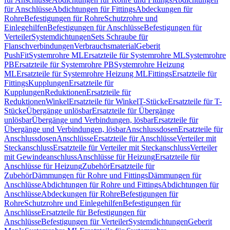
für Anschlüsse
Abdichtungen für Fittings
Abdeckungen für
Rohre
Befestigungen für Rohre
Schutzrohre und
Einlegehilfen
Befestigungen für Anschlüsse
Befestigungen für
Verteiler
Systemdichtungen
Sets Schraube für
Flanschverbindungen
Verbrauchsmaterial
Geberit
PushFit
Systemrohre ML
Ersatzteile für Systemrohre ML
Systemrohre
PB
Ersatzteile für Systemrohre PB
Systemrohre Heizung
ML
Ersatzteile für Systemrohre Heizung ML
Fittings
Ersatzteile für
Fittings
Kupplungen
Ersatzteile für
Kupplungen
Reduktionen
Ersatzteile für
Reduktionen
Winkel
Ersatzteile für Winkel
T-Stücke
Ersatzteile für T-
Stücke
Übergänge unlösbar
Ersatzteile für Übergänge
unlösbar
Übergänge und Verbindungen, lösbar
Ersatzteile für
Übergänge und Verbindungen, lösbar
Anschlussdosen
Ersatzteile für
Anschlussdosen
Anschlüsse
Ersatzteile für Anschlüsse
Verteiler mit
Steckanschluss
Ersatzteile für Verteiler mit Steckanschluss
Verteiler
mit Gewindeanschluss
Anschlüsse für Heizung
Ersatzteile für
Anschlüsse für Heizung
Zubehör
Ersatzteile für
Zubehör
Dämmungen für Rohre und Fittings
Dämmungen für
Anschlüsse
Abdichtungen für Rohre und Fittings
Abdichtungen für
Anschlüsse
Abdeckungen für Rohre
Befestigungen für
Rohre
Schutzrohre und Einlegehilfen
Befestigungen für
Anschlüsse
Ersatzteile für Befestigungen für
Anschlüsse
Befestigungen für Verteiler
Systemdichtungen
Geberit