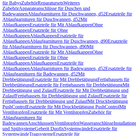
für Babys
Zubehör
Reparatursets
Weiteres
Zubehör
Apparateanschlüsse für Duschen und
Badewannen
Ablaufgarnituren für Duschwannen, d52
Ersatzteile für
Ablaufgarnituren für Duschwannen, d52
Mit
Ablaufkappen
Ersatzteile für Mit Ablaufkappen
Ohne
Ablaufkappen
Ersatzteile für Ohne
Ablaufkappen
Ablaufkappen
Ersatzteile für
Ablaufkappen
Ablaufgarnituren für Duschwannen, d90
Ersatzteile
für Ablaufgarnituren für Duschwannen, d90
Mit
Ablaufkappen
Ersatzteile für Mit Ablaufkappen
Ohne
Ablaufkappen
Ersatzteile für Ohne
Ablaufkappen
Ablaufkappen
Ersatzteile für
Ablaufkappen
Ablaufgarnituren für Badewannen, d52
Ersatzteile für
Ablaufgarnituren für Badewannen, d52
Mit
Drehbetätigung
Ersatzteile für Mit Drehbetätigung
Fertigbausets für
Drehbetätigung
Ersatzteile für Fertigbausets für Drehbetätigung
Mit
Drehbetätigung und Zulauf
Ersatzteile für Mit Drehbetätigung und
Zulauf
Fertigbausets für Drehbetätigung und Zulauf
Ersatzteile für
Fertigbausets für Drehbetätigung und Zulauf
Mit Druckbetätigung
PushControl
Ersatzteile für Mit Druckbetätigung PushControl
Mit
Ventilstopfen
Ersatzteile für Mit Ventilstopfen
Zubehör für
Ablaufgarnituren für
Badewannen
Anschlusssets
Ventilstopfen
Wasseranschlüsse
Installation
und Spülsysteme
Geberit Duofix
Systemwände
Ersatzteile für
Systemwände
Tragsysteme
Ersatzteile für