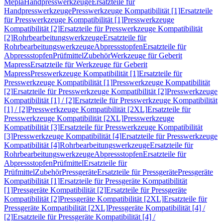
Mepla
Handpresswerkzeuge
Ersatzteile für
Handpresswerkzeuge
Presswerkzeuge Kompatibilität [1]
Ersatzteile
für Presswerkzeuge Kompatibilität [1]
Presswerkzeuge
Kompatibilität [2]
Ersatzteile für Presswerkzeuge Kompatibilität
[2]
Rohrbearbeitungswerkzeuge
Ersatzteile für
Rohrbearbeitungswerkzeuge
Abpressstopfen
Ersatzteile für
Abpressstopfen
Prüfmittel
Zubehör
Werkzeuge für Geberit
Mapress
Ersatzteile für Werkzeuge für Geberit
Mapress
Presswerkzeuge Kompatibilität [1]
Ersatzteile für
Presswerkzeuge Kompatibilität [1]
Presswerkzeuge Kompatibilität
[2]
Ersatzteile für Presswerkzeuge Kompatibilität [2]
Presswerkzeuge
Kompatibilität [1] / [2]
Ersatzteile für Presswerkzeuge Kompatibilität
[1] / [2]
Presswerkzeuge Kompatibilität [2XL]
Ersatzteile für
Presswerkzeuge Kompatibilität [2XL]
Presswerkzeuge
Kompatibilität [3]
Ersatzteile für Presswerkzeuge Kompatibilität
[3]
Presswerkzeuge Kompatibilität [4]
Ersatzteile für Presswerkzeuge
Kompatibilität [4]
Rohrbearbeitungswerkzeuge
Ersatzteile für
Rohrbearbeitungswerkzeuge
Abpressstopfen
Ersatzteile für
Abpressstopfen
Prüfmittel
Ersatzteile für
Prüfmittel
Zubehör
Pressgeräte
Ersatzteile für Pressgeräte
Pressgeräte
Kompatibilität [1]
Ersatzteile für Pressgeräte Kompatibilität
[1]
Pressgeräte Kompatibilität [2]
Ersatzteile für Pressgeräte
Kompatibilität [2]
Pressgeräte Kompatibilität [2XL]
Ersatzteile für
Pressgeräte Kompatibilität [2XL]
Pressgeräte Kompatibilität [4] /
[2]
Ersatzteile für Pressgeräte Kompatibilität [4] /