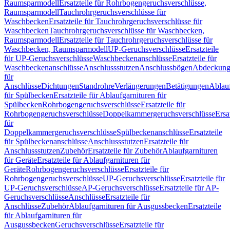
Raumsparmodell
Ersatzteile für Rohrbogengeruchsverschlüsse,
Raumsparmodell
Tauchrohrgeruchsverschlüsse für
Waschbecken
Ersatzteile für Tauchrohrgeruchsverschlüsse für
Waschbecken
Tauchrohrgeruchsverschlüsse für Waschbecken,
Raumsparmodell
Ersatzteile für Tauchrohrgeruchsverschlüsse für
Waschbecken, Raumsparmodell
UP-Geruchsverschlüsse
Ersatzteile
für UP-Geruchsverschlüsse
Waschbeckenanschlüsse
Ersatzteile für
Waschbeckenanschlüsse
Anschlussstutzen
Anschlussbögen
Abdeckung
für
Anschlüsse
Dichtungen
Standrohre
Verlängerungen
Betätigungen
Ablauf
für Spülbecken
Ersatzteile für Ablaufgarnituren für
Spülbecken
Rohrbogengeruchsverschlüsse
Ersatzteile für
Rohrbogengeruchsverschlüsse
Doppelkammergeruchsverschlüsse
Ersa
für
Doppelkammergeruchsverschlüsse
Spülbeckenanschlüsse
Ersatzteile
für Spülbeckenanschlüsse
Anschlussstutzen
Ersatzteile für
Anschlussstutzen
Zubehör
Ersatzteile für Zubehör
Ablaufgarnituren
für Geräte
Ersatzteile für Ablaufgarnituren für
Geräte
Rohrbogengeruchsverschlüsse
Ersatzteile für
Rohrbogengeruchsverschlüsse
UP-Geruchsverschlüsse
Ersatzteile für
UP-Geruchsverschlüsse
AP-Geruchsverschlüsse
Ersatzteile für AP-
Geruchsverschlüsse
Anschlüsse
Ersatzteile für
Anschlüsse
Zubehör
Ablaufgarnituren für Ausgussbecken
Ersatzteile
für Ablaufgarnituren für
Ausgussbecken
Geruchsverschlüsse
Ersatzteile für