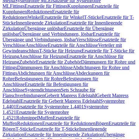
Mepla
Systemrohre ML
Ersatzteile für Systemrohre
ML
Fittings
Ersatzteile für Fittings
Kupplungen
Ersatzteile für
Kupplungen
Reduktionen
Ersatzteile für
Reduktionen
Winkel
Ersatzteile für Winkel
T-Stücke
Ersatzteile für T-
Stücke
Innenliegende Zirkulation
Ersatzteile für Innenliegende
Zirkulation
Übergänge unlösbar
Ersatzteile für Übergänge
unlösbar
Übergänge und Verbindungen, lösbar
Ersatzteile für
Übergänge und Verbindungen, lösbar
Verschlüsse
Ersatzteile für
Verschlüsse
Anschlüsse
Ersatzteile für Anschlüsse
Verteiler mit
Gewindeanschluss
T-Stücke für Heizung
Ersatzteile für T-Stücke für
Heizung
Anschlüsse für Heizung
Ersatzteile für Anschlüsse für
Heizung
Zubehör
Ersatzteile für Zubehör
Dämmungen für Rohre und
Fittings
Dämmungen für Anschlüsse
Abdichtungen für Rohre und
Fittings
Abdichtungen für Anschlüsse
Abdeckungen für
Rohre
Befestigungen für Rohre
Befestigungen für
Anschlüsse
Ersatzteile für Befestigungen für
Anschlüsse
Systemdichtungen
Sets Schraube für
Flanschverbindungen
Geberit Mapress Edelstahl
Geberit Mapress
Edelstahl
Ersatzteile für Geberit Mapress Edelstahl
Systemrohre
1.4401
Ersatzteile für Systemrohre 1.4401
Systemrohre
1.4521
Ersatzteile für Systemrohre
1.4521
Rohrnippel
Muffen
Ersatzteile für
Muffen
Reduktionen
Ersatzteile für Reduktionen
Bögen
Ersatzteile für
Bögen
T-Stücke
Ersatzteile für T-Stücke
Innenliegende
Zirkulation
Ersatzteile für Innenliegende Zirkulation
Übergänge