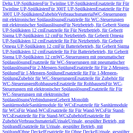
Delta UP-Spülkästen
Für Twinline UP-Spülkästen
Ersatzteile für Für
Twinline UP-Spülkästen
Für 300T UP-Spülkästen
Ersatzteile für Für
300T UP-Spülkästen
Zubehör
Verbrauchsmaterial
WC-Steuerungen
mit elektronischer Spülauslösung
Ersatzteile für WC-Steuerungen
mit elektronischer Spülauslösung
Für Netzbetrieb, für Geberit Sigma
UP-Spülkästen 12 cm
Ersatzteile für Für Netzbetrieb, für Geberit
Sigma UP-Spülkästen 12 cm
Für Netzbetrieb, für Geberit Omega
UP-Spülkästen 12 cm
Ersatzteile für Für Netzbetrieb, für Geberit
Omega UP-Spülkästen 12 cm
Für Batteriebetrieb, für Geberit Sigma
UP-Spülkästen 12 cm
Ersatzteile für Für Batteriebetrieb, für Geberit
Sigma UP-Spülkästen 12 cm
WC-Steuerungen mit pneumatischer
Spülauslösung
Ersatzteile für WC-Steuerungen mit pneumatischer
Spülauslösung
Für 2-Mengen-Spülung
Ersatzteile für Für 2-Mengen-
Spülung
Für 1-Mengen-Spülung
Ersatzteile für Für 1-Mengen-
Spülung
Zubehör für WC-Steuerungen
Ersatzteile für Zubehör für
WC-Steuerungen
Rohbausets
Ersatzteile für Rohbausets
Für WC-
Steuerungen mit elektronischer Spülauslösung
Ersatzteile für Für
WC-Steuerungen mit elektronischer
Spülauslösung
Verbindungen
Geberit Monolith
Sanitärmodule
Sanitärmodule für WCs
Ersatzteile für Sanitärmodule
für WCs
Für Wand-WCs
Ersatzteile für Für Wand-WCs
Für Stand-
WCs
Ersatzteile für Für Stand-WCs
Zubehör
Ersatzteile für
Zubehör
Verbrauchsmaterial
Urinale
Urinale, gespülter Betrieb, mit
Spülrand
Ersatzteile für Urinale, gespülter Betrieb, mit
Spülrand
Ohne Deckel
Ersatzteile für Ohne Deckel
Urinale, gespülter