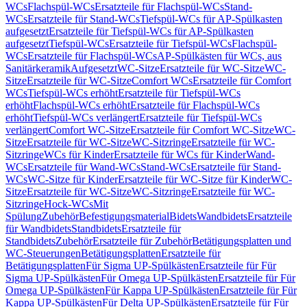
WCs
Flachspül-WCs
Ersatzteile für Flachspül-WCs
Stand-
WCs
Ersatzteile für Stand-WCs
Tiefspül-WCs für AP-Spülkasten
aufgesetzt
Ersatzteile für Tiefspül-WCs für AP-Spülkasten
aufgesetzt
Tiefspül-WCs
Ersatzteile für Tiefspül-WCs
Flachspül-
WCs
Ersatzteile für Flachspül-WCs
AP-Spülkästen für WCs, aus
Sanitärkeramik
Aufgesetzt
WC-Sitze
Ersatzteile für WC-Sitze
WC-
Sitze
Ersatzteile für WC-Sitze
Comfort WCs
Ersatzteile für Comfort
WCs
Tiefspül-WCs erhöht
Ersatzteile für Tiefspül-WCs
erhöht
Flachspül-WCs erhöht
Ersatzteile für Flachspül-WCs
erhöht
Tiefspül-WCs verlängert
Ersatzteile für Tiefspül-WCs
verlängert
Comfort WC-Sitze
Ersatzteile für Comfort WC-Sitze
WC-
Sitze
Ersatzteile für WC-Sitze
WC-Sitzringe
Ersatzteile für WC-
Sitzringe
WCs für Kinder
Ersatzteile für WCs für Kinder
Wand-
WCs
Ersatzteile für Wand-WCs
Stand-WCs
Ersatzteile für Stand-
WCs
WC-Sitze für Kinder
Ersatzteile für WC-Sitze für Kinder
WC-
Sitze
Ersatzteile für WC-Sitze
WC-Sitzringe
Ersatzteile für WC-
Sitzringe
Hock-WCs
Mit
Spülung
Zubehör
Befestigungsmaterial
Bidets
Wandbidets
Ersatzteile
für Wandbidets
Standbidets
Ersatzteile für
Standbidets
Zubehör
Ersatzteile für Zubehör
Betätigungsplatten und
WC-Steuerungen
Betätigungsplatten
Ersatzteile für
Betätigungsplatten
Für Sigma UP-Spülkästen
Ersatzteile für Für
Sigma UP-Spülkästen
Für Omega UP-Spülkästen
Ersatzteile für Für
Omega UP-Spülkästen
Für Kappa UP-Spülkästen
Ersatzteile für Für
Kappa UP-Spülkästen
Für Delta UP-Spülkästen
Ersatzteile für Für