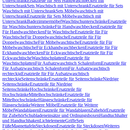
Unterschrank
Ersatzteile für Sets Handwaschbecken mit
Unterschrank
Sets Waschtisch mit Unterschrank
Ersatzteile für Sets
Waschtisch mit Unterschrank
Sets Möbelwaschtisch mit
Unterschrank
Ersatzteile für Sets Möbelwaschtisch mit
Unterschrank
Badezimmermöbel
Waschtischunterschränke
Ersatzteile
für Waschtischunterschränke
Für Handwaschbecken
Ersatzteile für
Für Handwaschbecken
Für Waschtische
Ersatzteile für Für
Waschtische
Für Doppelwaschtische
Ersatzteile für Für
Doppelwaschtische
Für Möbelwaschtische
Ersatzteile für Für
Möbelwaschtische
Für Eckhandwaschbecken
Ersatzteile für Für
Eckhandwaschbecken
Für Eckwaschtische
Ersatzteile für Für
Eckwaschtische
Waschtischplatten
Ersatzteile für
Waschtischplatten
Für Aufsatzwaschtisch Schalenform
Ersatzteile für
Für Aufsatzwaschtisch Schalenform
Für Aufsatzwaschtisch
rechteckig
Ersatzteile für Für Aufsatzwaschtisch
rechteckig
Seitenschränke
Ersatzteile für Seitenschränke
Niedrige
Seitenschränke
Ersatzteile für Niedrige
Seitenschränke
Hochschränke
Ersatzteile für
Hochschränke
Mittelhochschränke
Ersatzteile für
Mittelhochschränke
Hängeschränke
Ersatzteile für
Hängeschränke
Weitere Möbel
Ersatzteile für Weitere
Möbel
Wandablagen
Ersatzteile für Wandablagen
Zubehör
Ersatzteile
für Zubehör
Schubladeneinsätze und Ordnungsboxen
Handtuchhalter
und Handtuchhaken
Lichtelemente
Griffe
Sets
Füße
Magnettafeln
Steckdosen
Ersatzteile für Steckdosen
Weiteres