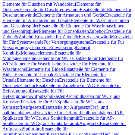
Elemente für Duschen mit Wandablauf
Elemente für
Duschen
Elemente für Duschtrennwände
Ersatzteile für Elemente für
Duschtrennwände
Elemente für Armaturen und Geräte
Ersatzteile für
Elemente für Armaturen und Geräte
Elemente für Waschmaschinen
und Geschirrspüler
Ersatzteile für Elemente für Waschmaschinen
und Geschirrspüler
Elemente für Konsollasten
Zubehör
Ersatzteile für
Zubehör
Zubehör
Ersatzteile für Zubehör
Für Systemwände
Ersatzteile
für Für Systemwände
Für Versorgungssysteme
Ersatzteile für Für
Versorgungssysteme
Für Entwässerung
Geberit
Kombifix
Montageelemente
Ersatzteile für
Montageelemente
Elemente für WCs
Ersatzteile für Elemente für
WCs
Elemente für Waschtische
Ersatzteile für Elemente für
Waschtische
Elemente für Bidets
Ersatzteile für Elemente für
Bidets
Elemente für Urinale
Ersatzteile für Elemente für
Urinale
Elemente für Duschen
Ersatzteile für Elemente für
Duschen
Zubehör
Ersatzteile für Zubehör
Für WC-Elemente
Für
Befestigungen
Ersatzteile für Für
Befestigungen
Aufputzspülkästen
AP-Spülkästen für WCs, aus
Kunststoff
Ersatzteile für AP-Spülkästen für WCs, aus
Kunststoff
Aufgesetzt
Ersatzteile für Aufgesetzt
Tief- und
halbhochhängend
Ersatzteile für Tief- und halbhochhängend
AP-
Spülkästen für WCs, aus Sanitärkeramik
Ersatzteile für AP-
Spülkästen für WCs, aus Sanitärkeramik
Aufgesetzt
Ersatzteile für
Aufgesetzt
Spülrohre
Ersatzteile für
Spülrohre
Hochhängend
Ersatzteile für Hochhängend
Tief- und