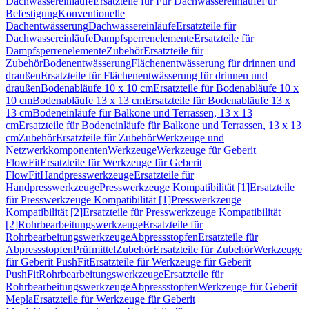
Dachwassereinläufe
Ersatzteile für Für Dachwassereinläufe
Für
Befestigung
Konventionelle
Dachentwässerung
Dachwassereinläufe
Ersatzteile für
Dachwassereinläufe
Dampfsperrenelemente
Ersatzteile für
Dampfsperrenelemente
Zubehör
Ersatzteile für
Zubehör
Bodenentwässerung
Flächenentwässerung für drinnen und
draußen
Ersatzteile für Flächenentwässerung für drinnen und
draußen
Bodenabläufe 10 x 10 cm
Ersatzteile für Bodenabläufe 10 x
10 cm
Bodenabläufe 13 x 13 cm
Ersatzteile für Bodenabläufe 13 x
13 cm
Bodeneinläufe für Balkone und Terrassen, 13 x 13
cm
Ersatzteile für Bodeneinläufe für Balkone und Terrassen, 13 x 13
cm
Zubehör
Ersatzteile für Zubehör
Werkzeuge und
Netzwerkkomponenten
Werkzeuge
Werkzeuge für Geberit
FlowFit
Ersatzteile für Werkzeuge für Geberit
FlowFit
Handpresswerkzeuge
Ersatzteile für
Handpresswerkzeuge
Presswerkzeuge Kompatibilität [1]
Ersatzteile
für Presswerkzeuge Kompatibilität [1]
Presswerkzeuge
Kompatibilität [2]
Ersatzteile für Presswerkzeuge Kompatibilität
[2]
Rohrbearbeitungswerkzeuge
Ersatzteile für
Rohrbearbeitungswerkzeuge
Abpressstopfen
Ersatzteile für
Abpressstopfen
Prüfmittel
Zubehör
Ersatzteile für Zubehör
Werkzeuge
für Geberit PushFit
Ersatzteile für Werkzeuge für Geberit
PushFit
Rohrbearbeitungswerkzeuge
Ersatzteile für
Rohrbearbeitungswerkzeuge
Abpressstopfen
Werkzeuge für Geberit
Mepla
Ersatzteile für Werkzeuge für Geberit