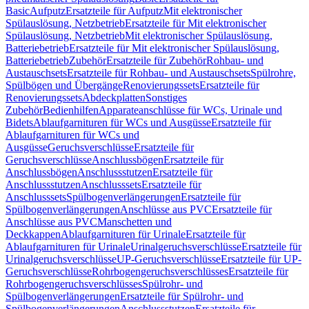
Basic
Aufputz
Ersatzteile für Aufputz
Mit elektronischer
Spülauslösung, Netzbetrieb
Ersatzteile für Mit elektronischer
Spülauslösung, Netzbetrieb
Mit elektronischer Spülauslösung,
Batteriebetrieb
Ersatzteile für Mit elektronischer Spülauslösung,
Batteriebetrieb
Zubehör
Ersatzteile für Zubehör
Rohbau- und
Austauschsets
Ersatzteile für Rohbau- und Austauschsets
Spülrohre,
Spülbögen und Übergänge
Renovierungssets
Ersatzteile für
Renovierungssets
Abdeckplatten
Sonstiges
Zubehör
Bedienhilfen
Apparateanschlüsse für WCs, Urinale und
Bidets
Ablaufgarnituren für WCs und Ausgüsse
Ersatzteile für
Ablaufgarnituren für WCs und
Ausgüsse
Geruchsverschlüsse
Ersatzteile für
Geruchsverschlüsse
Anschlussbögen
Ersatzteile für
Anschlussbögen
Anschlussstutzen
Ersatzteile für
Anschlussstutzen
Anschlusssets
Ersatzteile für
Anschlusssets
Spülbogenverlängerungen
Ersatzteile für
Spülbogenverlängerungen
Anschlüsse aus PVC
Ersatzteile für
Anschlüsse aus PVC
Manschetten und
Deckkappen
Ablaufgarnituren für Urinale
Ersatzteile für
Ablaufgarnituren für Urinale
Urinalgeruchsverschlüsse
Ersatzteile für
Urinalgeruchsverschlüsse
UP-Geruchsverschlüsse
Ersatzteile für UP-
Geruchsverschlüsse
Rohrbogengeruchsverschlüsses
Ersatzteile für
Rohrbogengeruchsverschlüsses
Spülrohr- und
Spülbogenverlängerungen
Ersatzteile für Spülrohr- und
Spülbogenverlängerungen
Anschlussstutzen
Ersatzteile für