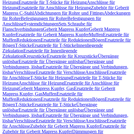
Heizung
Ersatzteile für T-Stücke für Heizung
Anschlüsse für
Heizung
Ersatzteile für Anschlüsse für Heizung
Zubehör für Geberit
Mapress C-Stahl
Abdichtungen für Rohre und Fittings
Abdeckungen
für Rohre
Befestigungen für Rohre
Befestigungen für
Anschlüsse
Systemdichtungen
Sets Schraube für
Flanschverbindungen
Geberit Mapress Kupfer
Geberit Mapress
Kupfer
Ersatzteile für Geberit Mapress Kupfer
Muffen
Ersatzteile für
Muffen
Reduktionen
Ersatzteile für Reduktionen
Bögen
Ersatzteile für
Bögen
T-Stücke
Ersatzteile für T-Stücke
Innenliegende
Zirkulation
Ersatzteile für Innenliegende
Zirkulation
Kreuzstücke
Ersatzteile für Kreuzstücke
Übergänge
unlösbar
Ersatzteile für Übergänge unlösbar
Übergänge und
Verbindungen, lösbar
Ersatzteile für Übergänge und Verbindungen,
lösbar
Verschlüsse
Ersatzteile für Verschlüsse
Anschlüsse
Ersatzteile
für Anschlüsse
T-Stücke für Heizung
Ersatzteile für T-Stücke für
Heizung
Anschlüsse für Heizung
Ersatzteile für Anschlüsse für
Heizung
Geberit Mapress Kupfer, Gas
Ersatzteile für Geberit
Mapress Kupfer, Gas
Muffen
Ersatzteile für
Muffen
Reduktionen
Ersatzteile für Reduktionen
Bögen
Ersatzteile für
Bögen
T-Stücke
Ersatzteile für T-Stücke
Übergänge
unlösbar
Ersatzteile für Übergänge unlösbar
Übergänge und
Verbindungen, lösbar
Ersatzteile für Übergänge und Verbindungen,
lösbar
Verschlüsse
Ersatzteile für Verschlüsse
Anschlüsse
Ersatzteile
für Anschlüsse
Zubehör für Geberit Mapress Kupfer
Ersatzteile für
Zubehör für Geberit Mapress Kupfer
Dämmungen für