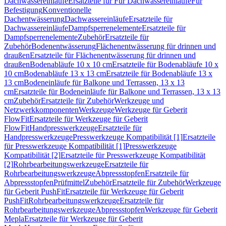
Dachwassereinläufe
Ersatzteile für Für Dachwassereinläufe
Für
Befestigung
Konventionelle
Dachentwässerung
Dachwassereinläufe
Ersatzteile für
Dachwassereinläufe
Dampfsperrenelemente
Ersatzteile für
Dampfsperrenelemente
Zubehör
Ersatzteile für
Zubehör
Bodenentwässerung
Flächenentwässerung für drinnen und
draußen
Ersatzteile für Flächenentwässerung für drinnen und
draußen
Bodenabläufe 10 x 10 cm
Ersatzteile für Bodenabläufe 10 x
10 cm
Bodenabläufe 13 x 13 cm
Ersatzteile für Bodenabläufe 13 x
13 cm
Bodeneinläufe für Balkone und Terrassen, 13 x 13
cm
Ersatzteile für Bodeneinläufe für Balkone und Terrassen, 13 x 13
cm
Zubehör
Ersatzteile für Zubehör
Werkzeuge und
Netzwerkkomponenten
Werkzeuge
Werkzeuge für Geberit
FlowFit
Ersatzteile für Werkzeuge für Geberit
FlowFit
Handpresswerkzeuge
Ersatzteile für
Handpresswerkzeuge
Presswerkzeuge Kompatibilität [1]
Ersatzteile
für Presswerkzeuge Kompatibilität [1]
Presswerkzeuge
Kompatibilität [2]
Ersatzteile für Presswerkzeuge Kompatibilität
[2]
Rohrbearbeitungswerkzeuge
Ersatzteile für
Rohrbearbeitungswerkzeuge
Abpressstopfen
Ersatzteile für
Abpressstopfen
Prüfmittel
Zubehör
Ersatzteile für Zubehör
Werkzeuge
für Geberit PushFit
Ersatzteile für Werkzeuge für Geberit
PushFit
Rohrbearbeitungswerkzeuge
Ersatzteile für
Rohrbearbeitungswerkzeuge
Abpressstopfen
Werkzeuge für Geberit
Mepla
Ersatzteile für Werkzeuge für Geberit