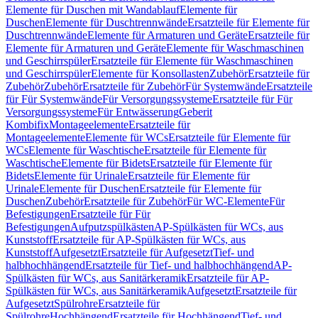
Elemente für Duschen mit Wandablauf
Elemente für
Duschen
Elemente für Duschtrennwände
Ersatzteile für Elemente für
Duschtrennwände
Elemente für Armaturen und Geräte
Ersatzteile für
Elemente für Armaturen und Geräte
Elemente für Waschmaschinen
und Geschirrspüler
Ersatzteile für Elemente für Waschmaschinen
und Geschirrspüler
Elemente für Konsollasten
Zubehör
Ersatzteile für
Zubehör
Zubehör
Ersatzteile für Zubehör
Für Systemwände
Ersatzteile
für Für Systemwände
Für Versorgungssysteme
Ersatzteile für Für
Versorgungssysteme
Für Entwässerung
Geberit
Kombifix
Montageelemente
Ersatzteile für
Montageelemente
Elemente für WCs
Ersatzteile für Elemente für
WCs
Elemente für Waschtische
Ersatzteile für Elemente für
Waschtische
Elemente für Bidets
Ersatzteile für Elemente für
Bidets
Elemente für Urinale
Ersatzteile für Elemente für
Urinale
Elemente für Duschen
Ersatzteile für Elemente für
Duschen
Zubehör
Ersatzteile für Zubehör
Für WC-Elemente
Für
Befestigungen
Ersatzteile für Für
Befestigungen
Aufputzspülkästen
AP-Spülkästen für WCs, aus
Kunststoff
Ersatzteile für AP-Spülkästen für WCs, aus
Kunststoff
Aufgesetzt
Ersatzteile für Aufgesetzt
Tief- und
halbhochhängend
Ersatzteile für Tief- und halbhochhängend
AP-
Spülkästen für WCs, aus Sanitärkeramik
Ersatzteile für AP-
Spülkästen für WCs, aus Sanitärkeramik
Aufgesetzt
Ersatzteile für
Aufgesetzt
Spülrohre
Ersatzteile für
Spülrohre
Hochhängend
Ersatzteile für Hochhängend
Tief- und