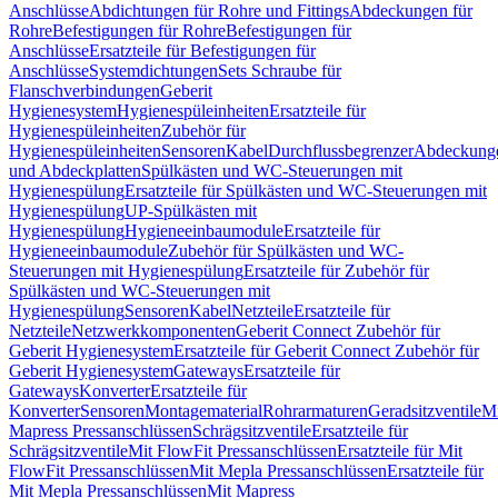
Anschlüsse
Abdichtungen für Rohre und Fittings
Abdeckungen für
Rohre
Befestigungen für Rohre
Befestigungen für
Anschlüsse
Ersatzteile für Befestigungen für
Anschlüsse
Systemdichtungen
Sets Schraube für
Flanschverbindungen
Geberit
Hygienesystem
Hygienespüleinheiten
Ersatzteile für
Hygienespüleinheiten
Zubehör für
Hygienespüleinheiten
Sensoren
Kabel
Durchflussbegrenzer
Abdeckung
und Abdeckplatten
Spülkästen und WC-Steuerungen mit
Hygienespülung
Ersatzteile für Spülkästen und WC-Steuerungen mit
Hygienespülung
UP-Spülkästen mit
Hygienespülung
Hygieneeinbaumodule
Ersatzteile für
Hygieneeinbaumodule
Zubehör für Spülkästen und WC-
Steuerungen mit Hygienespülung
Ersatzteile für Zubehör für
Spülkästen und WC-Steuerungen mit
Hygienespülung
Sensoren
Kabel
Netzteile
Ersatzteile für
Netzteile
Netzwerkkomponenten
Geberit Connect Zubehör für
Geberit Hygienesystem
Ersatzteile für Geberit Connect Zubehör für
Geberit Hygienesystem
Gateways
Ersatzteile für
Gateways
Konverter
Ersatzteile für
Konverter
Sensoren
Montagematerial
Rohrarmaturen
Geradsitzventile
Mi
Mapress Pressanschlüssen
Schrägsitzventile
Ersatzteile für
Schrägsitzventile
Mit FlowFit Pressanschlüssen
Ersatzteile für Mit
FlowFit Pressanschlüssen
Mit Mepla Pressanschlüssen
Ersatzteile für
Mit Mepla Pressanschlüssen
Mit Mapress