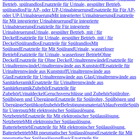
Betrieb, spülrandlos
Ersatzteile für Urinale, gespülter Betrieb,
spülrandlos
Für AP- oder UP-Urinalsteuerung
Ersatzteile für Für AP-
oder UP-Urinalsteuerung
Mit integrierter Urinalsteuerung
Ersatzteile
für Mit integrierter Urinalsteuerung
Für integrierte
Urinalsteuerung
Ersatzteile für Für integrierte
Urinalsteuerung
Urinale, gespülter Betrieb, mit / für
Deckel
Ersatzteile für Urinale, gespülter Betrieb, mit / für
Deckel
Spülrandlos
Ersatzteile für Spülrandlos
Mit
Spülrand
Ersatzteile für Mit Spülrand
Urinale, wasserloser
Betrieb
Ersatzteile für Urinale, wasserloser Betrieb
Ohne
Deckel
Ersatzteile für Ohne Deckel
Urinaltrennwände
Ersatzteile für
Urinaltrennwände
Urinaltrennwände aus Kunststoff
Ersatzteile für
Urinaltrennwände aus Kunststoff
Urinaltrennwände aus
Glas
Ersatzteile für Urinaltrennwände aus Glas
Urinaltrennwände aus
Sanitärkeramik
Ersatzteile für Urinaltrennwände aus
Sanitärkeramik
Zubehör
Ersatzteile für
Zubehör
Urinaldeckel
Geruchsverschlüsse und Zubehör
Spülrohre,
Spülbögen und Übergänge
Ersatzteile für Spülrohre, Spülbögen und
Übergänge
Sprühkopfzubehör
Befestigungsmaterial
Ablaufventile
Spülv
für Unterputz
Mit elektronischer Spülauslösung,
Netzbetrieb
Ersatzteile für Mit elektronischer Spülauslösung,
Netzbetrieb
Mit elektronischer Spülauslösung,
Batteriebetrieb
Ersatzteile für Mit elektronischer Spülauslösung,
Batteriebetrieb
Mit pneumatischer Spülauslösung
Ersatzteile für Mit
pneumatischer Spülauslösung
Basic
Ersatzteile für