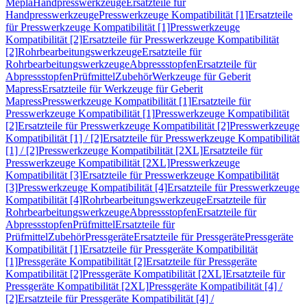
Mepla
Handpresswerkzeuge
Ersatzteile für
Handpresswerkzeuge
Presswerkzeuge Kompatibilität [1]
Ersatzteile
für Presswerkzeuge Kompatibilität [1]
Presswerkzeuge
Kompatibilität [2]
Ersatzteile für Presswerkzeuge Kompatibilität
[2]
Rohrbearbeitungswerkzeuge
Ersatzteile für
Rohrbearbeitungswerkzeuge
Abpressstopfen
Ersatzteile für
Abpressstopfen
Prüfmittel
Zubehör
Werkzeuge für Geberit
Mapress
Ersatzteile für Werkzeuge für Geberit
Mapress
Presswerkzeuge Kompatibilität [1]
Ersatzteile für
Presswerkzeuge Kompatibilität [1]
Presswerkzeuge Kompatibilität
[2]
Ersatzteile für Presswerkzeuge Kompatibilität [2]
Presswerkzeuge
Kompatibilität [1] / [2]
Ersatzteile für Presswerkzeuge Kompatibilität
[1] / [2]
Presswerkzeuge Kompatibilität [2XL]
Ersatzteile für
Presswerkzeuge Kompatibilität [2XL]
Presswerkzeuge
Kompatibilität [3]
Ersatzteile für Presswerkzeuge Kompatibilität
[3]
Presswerkzeuge Kompatibilität [4]
Ersatzteile für Presswerkzeuge
Kompatibilität [4]
Rohrbearbeitungswerkzeuge
Ersatzteile für
Rohrbearbeitungswerkzeuge
Abpressstopfen
Ersatzteile für
Abpressstopfen
Prüfmittel
Ersatzteile für
Prüfmittel
Zubehör
Pressgeräte
Ersatzteile für Pressgeräte
Pressgeräte
Kompatibilität [1]
Ersatzteile für Pressgeräte Kompatibilität
[1]
Pressgeräte Kompatibilität [2]
Ersatzteile für Pressgeräte
Kompatibilität [2]
Pressgeräte Kompatibilität [2XL]
Ersatzteile für
Pressgeräte Kompatibilität [2XL]
Pressgeräte Kompatibilität [4] /
[2]
Ersatzteile für Pressgeräte Kompatibilität [4] /