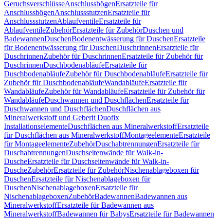
Geruchsverschlüsse
Anschlussbögen
Ersatzteile für
Anschlussbögen
Anschlussstutzen
Ersatzteile für
Anschlussstutzen
Ablaufventile
Ersatzteile für
Ablaufventile
Zubehör
Ersatzteile für Zubehör
Duschen und
Badewannen
Duschen
Bodenentwässerung für Duschen
Ersatzteile
für Bodenentwässerung für Duschen
Duschrinnen
Ersatzteile für
Duschrinnen
Zubehör für Duschrinnen
Ersatzteile für Zubehör für
Duschrinnen
Duschbodenabläufe
Ersatzteile für
Duschbodenabläufe
Zubehör für Duschbodenabläufe
Ersatzteile für
Zubehör für Duschbodenabläufe
Wandabläufe
Ersatzteile für
Wandabläufe
Zubehör für Wandabläufe
Ersatzteile für Zubehör für
Wandabläufe
Duschwannen und Duschflächen
Ersatzteile für
Duschwannen und Duschflächen
Duschflächen aus
Mineralwerkstoff und Geberit Duofix
Installationselemente
Duschflächen aus Mineralwerkstoff
Ersatzteile
für Duschflächen aus Mineralwerkstoff
Montageelemente
Ersatzteile
für Montageelemente
Zubehör
Duschabtrennungen
Ersatzteile für
Duschabtrennungen
Duschseitenwände für Walk-in-
Dusche
Ersatzteile für Duschseitenwände für Walk-in-
Dusche
Zubehör
Ersatzteile für Zubehör
Nischenablageboxen für
Duschen
Ersatzteile für Nischenablageboxen für
Duschen
Nischenablageboxen
Ersatzteile für
Nischenablageboxen
Zubehör
Badewannen
Badewannen aus
Mineralwerkstoff
Ersatzteile für Badewannen aus
Mineralwerkstoff
Badewannen für Babys
Ersatzteile für Badewannen