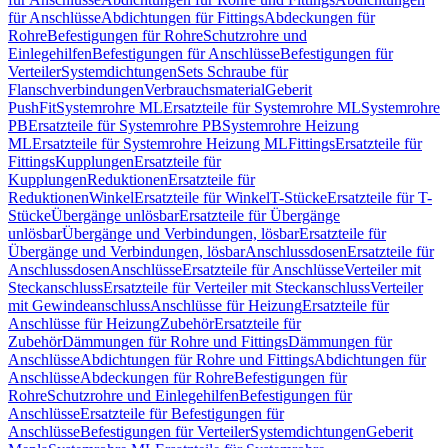
für Anschlüsse
Abdichtungen für Fittings
Abdeckungen für
Rohre
Befestigungen für Rohre
Schutzrohre und
Einlegehilfen
Befestigungen für Anschlüsse
Befestigungen für
Verteiler
Systemdichtungen
Sets Schraube für
Flanschverbindungen
Verbrauchsmaterial
Geberit
PushFit
Systemrohre ML
Ersatzteile für Systemrohre ML
Systemrohre
PB
Ersatzteile für Systemrohre PB
Systemrohre Heizung
ML
Ersatzteile für Systemrohre Heizung ML
Fittings
Ersatzteile für
Fittings
Kupplungen
Ersatzteile für
Kupplungen
Reduktionen
Ersatzteile für
Reduktionen
Winkel
Ersatzteile für Winkel
T-Stücke
Ersatzteile für T-
Stücke
Übergänge unlösbar
Ersatzteile für Übergänge
unlösbar
Übergänge und Verbindungen, lösbar
Ersatzteile für
Übergänge und Verbindungen, lösbar
Anschlussdosen
Ersatzteile für
Anschlussdosen
Anschlüsse
Ersatzteile für Anschlüsse
Verteiler mit
Steckanschluss
Ersatzteile für Verteiler mit Steckanschluss
Verteiler
mit Gewindeanschluss
Anschlüsse für Heizung
Ersatzteile für
Anschlüsse für Heizung
Zubehör
Ersatzteile für
Zubehör
Dämmungen für Rohre und Fittings
Dämmungen für
Anschlüsse
Abdichtungen für Rohre und Fittings
Abdichtungen für
Anschlüsse
Abdeckungen für Rohre
Befestigungen für
Rohre
Schutzrohre und Einlegehilfen
Befestigungen für
Anschlüsse
Ersatzteile für Befestigungen für
Anschlüsse
Befestigungen für Verteiler
Systemdichtungen
Geberit