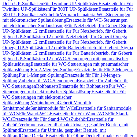
Delta UP-Spülkästen
Für Twinline UP-Spülkästen
Ersatzteile für Für
Twinline UP-Spülkästen
Für 300T UP-Spülkästen
Ersatzteile für Für
300T UP-Spülkästen
Zubehör
Verbrauchsmaterial
WC-Steuerungen
mit elektronischer Spülauslösung
Ersatzteile für WC-Steuerungen
mit elektronischer Spülauslösung
Für Netzbetrieb, für Geberit Sigma
UP-Spülkästen 12 cm
Ersatzteile für Für Netzbetrieb, für Geberit
Sigma UP-Spülkästen 12 cm
Für Netzbetrieb, für Geberit Omega
UP-Spülkästen 12 cm
Ersatzteile für Für Netzbetrieb, für Geberit
Omega UP-Spülkästen 12 cm
Für Batteriebetrieb, für Geberit Sigma
UP-Spülkästen 12 cm
Ersatzteile für Für Batteriebetrieb, für Geberit
Sigma UP-Spülkästen 12 cm
WC-Steuerungen mit pneumatischer
Spülauslösung
Ersatzteile für WC-Steuerungen mit pneumatischer
Spülauslösung
Für 2-Mengen-Spülung
Ersatzteile für Für 2-Mengen-
Spülung
Für 1-Mengen-Spülung
Ersatzteile für Für 1-Mengen-
Spülung
Zubehör für WC-Steuerungen
Ersatzteile für Zubehör für
WC-Steuerungen
Rohbausets
Ersatzteile für Rohbausets
Für WC-
Steuerungen mit elektronischer Spülauslösung
Ersatzteile für Für
WC-Steuerungen mit elektronischer
Spülauslösung
Verbindungen
Geberit Monolith
Sanitärmodule
Sanitärmodule für WCs
Ersatzteile für Sanitärmodule
für WCs
Für Wand-WCs
Ersatzteile für Für Wand-WCs
Für Stand-
WCs
Ersatzteile für Für Stand-WCs
Zubehör
Ersatzteile für
Zubehör
Verbrauchsmaterial
Urinale
Urinale, gespülter Betrieb, mit
Spülrand
Ersatzteile für Urinale, gespülter Betrieb, mit
Spülrand
Ohne Deckel
Ersatzteile für Ohne Deckel
Urinale, gespülter