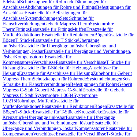
Edelstahl
Schutzkappen für Rohrende
Dämmungen für
Anschlüsse
Abdichtungen für Rohre und Fittings
Befestigungen für
Anschlüsse
Ersatzteile für Befestigungen für
Anschlüsse
Systemdichtungen
Sets Schraube für
Flanschverbindungen
Geberit Mapress Therm
Systemrohre
Therm
Fittings
Ersatzteile für Fittings
Muffen
Ersatzteile für
Muffen
Reduktionen
Ersatzteile für Reduktionen
Bögen
Ersatzteile für
Bögen
T-Stücke
Ersatzteile für T-Stücke
Übergänge
unlösbar
Ersatzteile für Übergänge unlösbar
Übergänge und
Verbindungen, lösbar
Ersatzteile für Übergänge und Verbindungen,
lösbar
Kompensatoren
Ersatzteile für
Kompensatoren
Verschlüsse
Ersatzteile für Verschlüsse
T-Stücke für
Heizung
Ersatzteile für T-Stücke für Heizung
Anschlüsse für
Heizung
Ersatzteile für Anschlüsse für Heizung
Zubehör für Geberit
Mapress Therm
Schutzkappen für Rohrende
Systemdichtungen
Sets
Schraube für Flanschverbindungen
Befestigungen für Rohre
Geberit
Mapress C-Stahl
Geberit Mapress C-Stahl
Ersatzteile für Geberit
Mapress C-Stahl
Systemrohre 1.0034
Systemrohre
1.0215
Rohrnippel
Muffen
Ersatzteile für
Muffen
Reduktionen
Ersatzteile für Reduktionen
Bögen
Ersatzteile für
Bögen
T-Stücke
Ersatzteile für T-Stücke
Kreuzstücke
Ersatzteile für
Kreuzstücke
Übergänge unlösbar
Ersatzteile für Übergänge
unlösbar
Übergänge und Verbindungen, lösbar
Ersatzteile für
Übergänge und Verbindungen, lösbar
Kompensatoren
Ersatzteile für
Kompensatoren
Verschlüsse
Ersatzteile für Verschlüsse
T-Stücke für