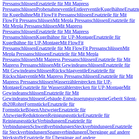
Pressanschlüssen
Ersatzteile für Mit Mapress
Pressanschlüssen
Probenahmeventile
Entleerventile
Kugelhähne
Ersatzt
für Kugelhähne
Mit FlowFit Pressanschlüssen
Ersatzteile für Mit
FlowFit Pressanschlüssen
Mit Mepla Pressanschlüssen
Ersatzteile für
Mit Mepla Pressanschlüssen
Mit Mapress
Pressanschlüssen
Ersatzteile für Mit Mapress
Pressanschlüssen
Kugelhähne für UP-Montage
Ersatzteile für
Kugelhähne für UP-Montage
Mit FlowFit
Pressanschlüssen
Ersatzteile für Mit FlowFit Pressanschlüssen
Mit
Mepla Pressanschlüssen
Ersatzteile für Mit Mepla
Pressanschlüssen
Mit Mapress Pressanschlüssen
Ersatzteile für Mit
Mapress Pressanschlüssen
Mit Gewindeanschlüssen
Ersatzteile für
Mit Gewindeanschlüssen
Rückschlagventile
Ersatzteile für
Rückschlagventile
Mit Mapress Pressanschlüssen
Ersatzteile für Mit
Mapress Pressanschlüssen
Wasserzählerstrecken für UP-
Montage
Ersatzteile für Wasserzählerstrecken für UP-Montage
Mit
Gewindeanschlüssen
Ersatzteile für Mit
Gewindeanschlüssen
Gebäude-Entwässerungssysteme
Geberit Silent-
db20
Rohre
Formstücke
Ersatzteile für
Formstücke
Bögen
Abzweige
Ersatzteile für
Abzweige
Reduktionen
Reinigungsstücke
Ersatzteile für
Reinigungsstücke
Verbindungen
Ersatzteile für
Verbindungen
Schweißverbindungen
Steckverbindungen
Ersatzteile
für Steckverbindungen
Spannverbindungen
Übergänge auf andere
Werkstoffe
Ersatzteile für Übergänge auf andere