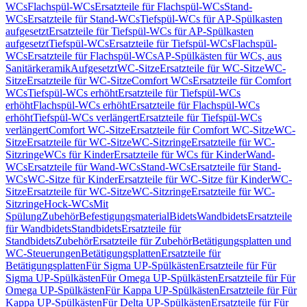
WCs
Flachspül-WCs
Ersatzteile für Flachspül-WCs
Stand-
WCs
Ersatzteile für Stand-WCs
Tiefspül-WCs für AP-Spülkasten
aufgesetzt
Ersatzteile für Tiefspül-WCs für AP-Spülkasten
aufgesetzt
Tiefspül-WCs
Ersatzteile für Tiefspül-WCs
Flachspül-
WCs
Ersatzteile für Flachspül-WCs
AP-Spülkästen für WCs, aus
Sanitärkeramik
Aufgesetzt
WC-Sitze
Ersatzteile für WC-Sitze
WC-
Sitze
Ersatzteile für WC-Sitze
Comfort WCs
Ersatzteile für Comfort
WCs
Tiefspül-WCs erhöht
Ersatzteile für Tiefspül-WCs
erhöht
Flachspül-WCs erhöht
Ersatzteile für Flachspül-WCs
erhöht
Tiefspül-WCs verlängert
Ersatzteile für Tiefspül-WCs
verlängert
Comfort WC-Sitze
Ersatzteile für Comfort WC-Sitze
WC-
Sitze
Ersatzteile für WC-Sitze
WC-Sitzringe
Ersatzteile für WC-
Sitzringe
WCs für Kinder
Ersatzteile für WCs für Kinder
Wand-
WCs
Ersatzteile für Wand-WCs
Stand-WCs
Ersatzteile für Stand-
WCs
WC-Sitze für Kinder
Ersatzteile für WC-Sitze für Kinder
WC-
Sitze
Ersatzteile für WC-Sitze
WC-Sitzringe
Ersatzteile für WC-
Sitzringe
Hock-WCs
Mit
Spülung
Zubehör
Befestigungsmaterial
Bidets
Wandbidets
Ersatzteile
für Wandbidets
Standbidets
Ersatzteile für
Standbidets
Zubehör
Ersatzteile für Zubehör
Betätigungsplatten und
WC-Steuerungen
Betätigungsplatten
Ersatzteile für
Betätigungsplatten
Für Sigma UP-Spülkästen
Ersatzteile für Für
Sigma UP-Spülkästen
Für Omega UP-Spülkästen
Ersatzteile für Für
Omega UP-Spülkästen
Für Kappa UP-Spülkästen
Ersatzteile für Für
Kappa UP-Spülkästen
Für Delta UP-Spülkästen
Ersatzteile für Für