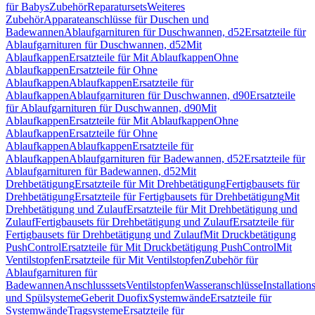
für Babys
Zubehör
Reparatursets
Weiteres
Zubehör
Apparateanschlüsse für Duschen und
Badewannen
Ablaufgarnituren für Duschwannen, d52
Ersatzteile für
Ablaufgarnituren für Duschwannen, d52
Mit
Ablaufkappen
Ersatzteile für Mit Ablaufkappen
Ohne
Ablaufkappen
Ersatzteile für Ohne
Ablaufkappen
Ablaufkappen
Ersatzteile für
Ablaufkappen
Ablaufgarnituren für Duschwannen, d90
Ersatzteile
für Ablaufgarnituren für Duschwannen, d90
Mit
Ablaufkappen
Ersatzteile für Mit Ablaufkappen
Ohne
Ablaufkappen
Ersatzteile für Ohne
Ablaufkappen
Ablaufkappen
Ersatzteile für
Ablaufkappen
Ablaufgarnituren für Badewannen, d52
Ersatzteile für
Ablaufgarnituren für Badewannen, d52
Mit
Drehbetätigung
Ersatzteile für Mit Drehbetätigung
Fertigbausets für
Drehbetätigung
Ersatzteile für Fertigbausets für Drehbetätigung
Mit
Drehbetätigung und Zulauf
Ersatzteile für Mit Drehbetätigung und
Zulauf
Fertigbausets für Drehbetätigung und Zulauf
Ersatzteile für
Fertigbausets für Drehbetätigung und Zulauf
Mit Druckbetätigung
PushControl
Ersatzteile für Mit Druckbetätigung PushControl
Mit
Ventilstopfen
Ersatzteile für Mit Ventilstopfen
Zubehör für
Ablaufgarnituren für
Badewannen
Anschlusssets
Ventilstopfen
Wasseranschlüsse
Installation
und Spülsysteme
Geberit Duofix
Systemwände
Ersatzteile für
Systemwände
Tragsysteme
Ersatzteile für