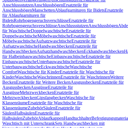
Anschlussstutzen
Anschlussbögen
Ersatzteile für
Anschlussbögen
Manschetten
Ablaufgarnituren für Bidets
Ersatzteile
für Ablaufgarnituren für
Bidets
Rohrbogengeruchsverschlüsse
Ersatzteile für
Rohrbogengeruchsverschlüsse
Anschlussstutzen
Anschlussbögen
Abde
für Waschtische
Doppelwaschtische
Ersatzteile für
Doppelwaschtische
Möbelwaschtische
Ersatzteile für
Möbelwaschtische
Aufsatzwaschtische
Ersatzteile für
Aufsatzwaschtische
Handwaschbecken
Ersatzteile für
Handwaschbecken
Aufsatzhandwaschbecken
Eckhandwaschbecken
H
für Halbeinbauwaschtische
Einbauwaschtische
Ersatzteile für
Einbauwaschtische
Unterbauwaschtische
Ersatzteile für
Unterbauwaschtische
Eckwaschtische
Waschtische
Comfort
Waschtische für Kinder
Ersatzteile für Waschtische für
Kinder
Waschtische
Waschrinnen
Ersatzteile für Waschrinnen
Weitere
Becken
Ersatzteile für Weitere Becken
Ausgussbecken
Ersatzteile für
Ausgussbecken
Ausgüsse
Ersatzteile für
Ausgüsse
Mehrzweckbecken
Ersatzteile für
Mehrzweckbecken
Gipsfangbecken
Waschtische für
Klassenräume
Ersatzteile für Waschtische für
Klassenräume
Zubehör
Säulen
Ersatzteile für
Säulen
Halbsäulen
Ersatzteile für
Halbsäulen
Zubehör
Ablaufkappen
Handtuchhalter
Befestigungsmateria
Waschtisch mit Unterschrank
Sets Handwaschbecken mit