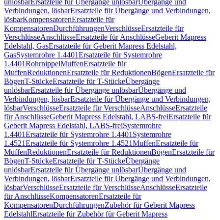
unlösbar
Ersatzteile für Übergänge unlösbar
Übergänge und
Verbindungen, lösbar
Ersatzteile für Übergänge und Verbindungen,
lösbar
Kompensatoren
Ersatzteile für
Kompensatoren
Durchführungen
Verschlüsse
Ersatzteile für
Verschlüsse
Anschlüsse
Ersatzteile für Anschlüsse
Geberit Mapress
Edelstahl, Gas
Ersatzteile für Geberit Mapress Edelstahl,
Gas
Systemrohre 1.4401
Ersatzteile für Systemrohre
1.4401
Rohrnippel
Muffen
Ersatzteile für
Muffen
Reduktionen
Ersatzteile für Reduktionen
Bögen
Ersatzteile für
Bögen
T-Stücke
Ersatzteile für T-Stücke
Übergänge
unlösbar
Ersatzteile für Übergänge unlösbar
Übergänge und
Verbindungen, lösbar
Ersatzteile für Übergänge und Verbindungen,
lösbar
Verschlüsse
Ersatzteile für Verschlüsse
Anschlüsse
Ersatzteile
für Anschlüsse
Geberit Mapress Edelstahl, LABS-frei
Ersatzteile für
Geberit Mapress Edelstahl, LABS-frei
Systemrohre
1.4401
Ersatzteile für Systemrohre 1.4401
Systemrohre
1.4521
Ersatzteile für Systemrohre 1.4521
Muffen
Ersatzteile für
Muffen
Reduktionen
Ersatzteile für Reduktionen
Bögen
Ersatzteile für
Bögen
T-Stücke
Ersatzteile für T-Stücke
Übergänge
unlösbar
Ersatzteile für Übergänge unlösbar
Übergänge und
Verbindungen, lösbar
Ersatzteile für Übergänge und Verbindungen,
lösbar
Verschlüsse
Ersatzteile für Verschlüsse
Anschlüsse
Ersatzteile
für Anschlüsse
Kompensatoren
Ersatzteile für
Kompensatoren
Durchführungen
Zubehör für Geberit Mapress
Edelstahl
Ersatzteile für Zubehör für Geberit Mapress