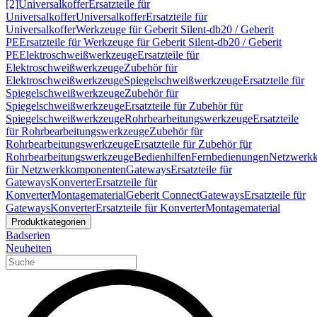
[2]
Universalkoffer
Ersatzteile für
Universalkoffer
Universalkoffer
Ersatzteile für
Universalkoffer
Werkzeuge für Geberit Silent-db20 / Geberit
PE
Ersatzteile für Werkzeuge für Geberit Silent-db20 / Geberit
PE
Elektroschweißwerkzeuge
Ersatzteile für
Elektroschweißwerkzeuge
Zubehör für
Elektroschweißwerkzeuge
Spiegelschweißwerkzeuge
Ersatzteile für
Spiegelschweißwerkzeuge
Zubehör für
Spiegelschweißwerkzeuge
Ersatzteile für Zubehör für
Spiegelschweißwerkzeuge
Rohrbearbeitungswerkzeuge
Ersatzteile
für Rohrbearbeitungswerkzeuge
Zubehör für
Rohrbearbeitungswerkzeuge
Ersatzteile für Zubehör für
Rohrbearbeitungswerkzeuge
Bedienhilfen
Fernbedienungen
Netzwerk
für Netzwerkkomponenten
Gateways
Ersatzteile für
Gateways
Konverter
Ersatzteile für
Konverter
Montagematerial
Geberit Connect
Gateways
Ersatzteile für
Gateways
Konverter
Ersatzteile für Konverter
Montagematerial
Produktkategorien
Badserien
Neuheiten