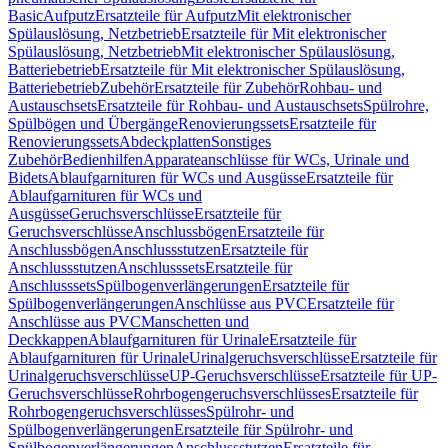
Basic
Aufputz
Ersatzteile für Aufputz
Mit elektronischer
Spülauslösung, Netzbetrieb
Ersatzteile für Mit elektronischer
Spülauslösung, Netzbetrieb
Mit elektronischer Spülauslösung,
Batteriebetrieb
Ersatzteile für Mit elektronischer Spülauslösung,
Batteriebetrieb
Zubehör
Ersatzteile für Zubehör
Rohbau- und
Austauschsets
Ersatzteile für Rohbau- und Austauschsets
Spülrohre,
Spülbögen und Übergänge
Renovierungssets
Ersatzteile für
Renovierungssets
Abdeckplatten
Sonstiges
Zubehör
Bedienhilfen
Apparateanschlüsse für WCs, Urinale und
Bidets
Ablaufgarnituren für WCs und Ausgüsse
Ersatzteile für
Ablaufgarnituren für WCs und
Ausgüsse
Geruchsverschlüsse
Ersatzteile für
Geruchsverschlüsse
Anschlussbögen
Ersatzteile für
Anschlussbögen
Anschlussstutzen
Ersatzteile für
Anschlussstutzen
Anschlusssets
Ersatzteile für
Anschlusssets
Spülbogenverlängerungen
Ersatzteile für
Spülbogenverlängerungen
Anschlüsse aus PVC
Ersatzteile für
Anschlüsse aus PVC
Manschetten und
Deckkappen
Ablaufgarnituren für Urinale
Ersatzteile für
Ablaufgarnituren für Urinale
Urinalgeruchsverschlüsse
Ersatzteile für
Urinalgeruchsverschlüsse
UP-Geruchsverschlüsse
Ersatzteile für UP-
Geruchsverschlüsse
Rohrbogengeruchsverschlüsses
Ersatzteile für
Rohrbogengeruchsverschlüsses
Spülrohr- und
Spülbogenverlängerungen
Ersatzteile für Spülrohr- und
Spülbogenverlängerungen
Anschlussstutzen
Ersatzteile für