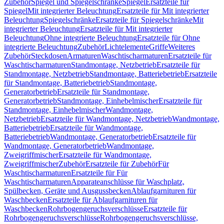
Zubehör
Spiegel und Spiegelschränke
Spiegel
Ersatzteile für
Spiegel
Mit integrierter Beleuchtung
Ersatzteile für Mit integrierter
Beleuchtung
Spiegelschränke
Ersatzteile für Spiegelschränke
Mit
integrierter Beleuchtung
Ersatzteile für Mit integrierter
Beleuchtung
Ohne integrierte Beleuchtung
Ersatzteile für Ohne
integrierte Beleuchtung
Zubehör
Lichtelemente
Griffe
Weiteres
Zubehör
Steckdosen
Armaturen
Waschtischarmaturen
Ersatzteile für
Waschtischarmaturen
Standmontage, Netzbetrieb
Ersatzteile für
Standmontage, Netzbetrieb
Standmontage, Batteriebetrieb
Ersatzteile
für Standmontage, Batteriebetrieb
Standmontage,
Generatorbetrieb
Ersatzteile für Standmontage,
Generatorbetrieb
Standmontage, Einhebelmischer
Ersatzteile für
Standmontage, Einhebelmischer
Wandmontage,
Netzbetrieb
Ersatzteile für Wandmontage, Netzbetrieb
Wandmontage,
Batteriebetrieb
Ersatzteile für Wandmontage,
Batteriebetrieb
Wandmontage, Generatorbetrieb
Ersatzteile für
Wandmontage, Generatorbetrieb
Wandmontage,
Zweigriffmischer
Ersatzteile für Wandmontage,
Zweigriffmischer
Zubehör
Ersatzteile für Zubehör
Für
Waschtischarmaturen
Ersatzteile für Für
Waschtischarmaturen
Apparateanschlüsse für Waschplatz,
Spülbecken, Geräte und Ausgussbecken
Ablaufgarnituren für
Waschbecken
Ersatzteile für Ablaufgarnituren für
Waschbecken
Rohrbogengeruchsverschlüsse
Ersatzteile für
Rohrbogengeruchsverschlüsse
Rohrbogengeruchsverschlüsse,