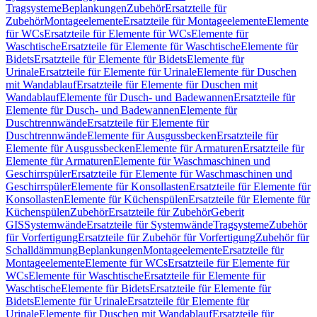
Tragsysteme
Beplankungen
Zubehör
Ersatzteile für
Zubehör
Montageelemente
Ersatzteile für Montageelemente
Elemente
für WCs
Ersatzteile für Elemente für WCs
Elemente für
Waschtische
Ersatzteile für Elemente für Waschtische
Elemente für
Bidets
Ersatzteile für Elemente für Bidets
Elemente für
Urinale
Ersatzteile für Elemente für Urinale
Elemente für Duschen
mit Wandablauf
Ersatzteile für Elemente für Duschen mit
Wandablauf
Elemente für Dusch- und Badewannen
Ersatzteile für
Elemente für Dusch- und Badewannen
Elemente für
Duschtrennwände
Ersatzteile für Elemente für
Duschtrennwände
Elemente für Ausgussbecken
Ersatzteile für
Elemente für Ausgussbecken
Elemente für Armaturen
Ersatzteile für
Elemente für Armaturen
Elemente für Waschmaschinen und
Geschirrspüler
Ersatzteile für Elemente für Waschmaschinen und
Geschirrspüler
Elemente für Konsollasten
Ersatzteile für Elemente für
Konsollasten
Elemente für Küchenspülen
Ersatzteile für Elemente für
Küchenspülen
Zubehör
Ersatzteile für Zubehör
Geberit
GIS
Systemwände
Ersatzteile für Systemwände
Tragsysteme
Zubehör
für Vorfertigung
Ersatzteile für Zubehör für Vorfertigung
Zubehör für
Schalldämmung
Beplankungen
Montageelemente
Ersatzteile für
Montageelemente
Elemente für WCs
Ersatzteile für Elemente für
WCs
Elemente für Waschtische
Ersatzteile für Elemente für
Waschtische
Elemente für Bidets
Ersatzteile für Elemente für
Bidets
Elemente für Urinale
Ersatzteile für Elemente für
Urinale
Elemente für Duschen mit Wandablauf
Ersatzteile für