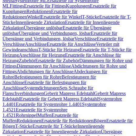
Mepla
Systemrohre ML
Ersatzteile für Systemrohre
ML
Fittings
Ersatzteile für Fittings
Kupplungen
Ersatzteile für
Kupplungen
Reduktionen
Ersatzteile für
Reduktionen
Winkel
Ersatzteile für Winkel
T-Stücke
Ersatzteile für T-
Stücke
Innenliegende Zirkulation
Ersatzteile für Innenliegende
Zirkulation
Übergänge unlösbar
Ersatzteile für Übergänge
unlösbar
Übergänge und Verbindungen, lösbar
Ersatzteile für
Übergänge und Verbindungen, lösbar
Verschlüsse
Ersatzteile für
Verschlüsse
Anschlüsse
Ersatzteile für Anschlüsse
Verteiler mit
Gewindeanschluss
T-Stücke für Heizung
Ersatzteile für T-Stücke für
Heizung
Anschlüsse für Heizung
Ersatzteile für Anschlüsse für
Heizung
Zubehör
Ersatzteile für Zubehör
Dämmungen für Rohre und
Fittings
Dämmungen für Anschlüsse
Abdichtungen für Rohre und
Fittings
Abdichtungen für Anschlüsse
Abdeckungen für
Rohre
Befestigungen für Rohre
Befestigungen für
Anschlüsse
Ersatzteile für Befestigungen für
Anschlüsse
Systemdichtungen
Sets Schraube für
Flanschverbindungen
Geberit Mapress Edelstahl
Geberit Mapress
Edelstahl
Ersatzteile für Geberit Mapress Edelstahl
Systemrohre
1.4401
Ersatzteile für Systemrohre 1.4401
Systemrohre
1.4521
Ersatzteile für Systemrohre
1.4521
Rohrnippel
Muffen
Ersatzteile für
Muffen
Reduktionen
Ersatzteile für Reduktionen
Bögen
Ersatzteile für
Bögen
T-Stücke
Ersatzteile für T-Stücke
Innenliegende
Zirkulation
Ersatzteile für Innenliegende Zirkulation
Übergänge