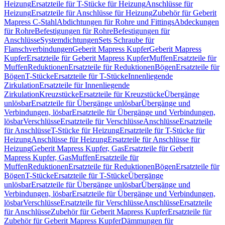
Heizung
Ersatzteile für T-Stücke für Heizung
Anschlüsse für
Heizung
Ersatzteile für Anschlüsse für Heizung
Zubehör für Geberit
Mapress C-Stahl
Abdichtungen für Rohre und Fittings
Abdeckungen
für Rohre
Befestigungen für Rohre
Befestigungen für
Anschlüsse
Systemdichtungen
Sets Schraube für
Flanschverbindungen
Geberit Mapress Kupfer
Geberit Mapress
Kupfer
Ersatzteile für Geberit Mapress Kupfer
Muffen
Ersatzteile für
Muffen
Reduktionen
Ersatzteile für Reduktionen
Bögen
Ersatzteile für
Bögen
T-Stücke
Ersatzteile für T-Stücke
Innenliegende
Zirkulation
Ersatzteile für Innenliegende
Zirkulation
Kreuzstücke
Ersatzteile für Kreuzstücke
Übergänge
unlösbar
Ersatzteile für Übergänge unlösbar
Übergänge und
Verbindungen, lösbar
Ersatzteile für Übergänge und Verbindungen,
lösbar
Verschlüsse
Ersatzteile für Verschlüsse
Anschlüsse
Ersatzteile
für Anschlüsse
T-Stücke für Heizung
Ersatzteile für T-Stücke für
Heizung
Anschlüsse für Heizung
Ersatzteile für Anschlüsse für
Heizung
Geberit Mapress Kupfer, Gas
Ersatzteile für Geberit
Mapress Kupfer, Gas
Muffen
Ersatzteile für
Muffen
Reduktionen
Ersatzteile für Reduktionen
Bögen
Ersatzteile für
Bögen
T-Stücke
Ersatzteile für T-Stücke
Übergänge
unlösbar
Ersatzteile für Übergänge unlösbar
Übergänge und
Verbindungen, lösbar
Ersatzteile für Übergänge und Verbindungen,
lösbar
Verschlüsse
Ersatzteile für Verschlüsse
Anschlüsse
Ersatzteile
für Anschlüsse
Zubehör für Geberit Mapress Kupfer
Ersatzteile für
Zubehör für Geberit Mapress Kupfer
Dämmungen für