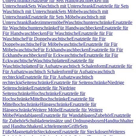
Unterschrank
Ersatzteile für Sets Handwaschbecken mit
Unterschrank
Sets Waschtisch mit Unterschrank
Ersatzteile für Sets
Waschtisch mit Unterschrank
Sets Möbelwaschtisch mit
Unterschrank
Ersatzteile für Sets Möbelwaschtisch mit
Unterschrank
Badezimmermöbel
Waschtischunterschränke
Ersatzteile
für Waschtischunterschränke
Für Handwaschbecken
Ersatzteile für
Für Handwaschbecken
Für Waschtische
Ersatzteile für Für
Waschtische
Für Doppelwaschtische
Ersatzteile für Für
Doppelwaschtische
Für Möbelwaschtische
Ersatzteile für Für
Möbelwaschtische
Für Eckhandwaschbecken
Ersatzteile für Für
Eckhandwaschbecken
Für Eckwaschtische
Ersatzteile für Für
Eckwaschtische
Waschtischplatten
Ersatzteile für
Waschtischplatten
Für Aufsatzwaschtisch Schalenform
Ersatzteile für
Für Aufsatzwaschtisch Schalenform
Für Aufsatzwaschtisch
rechteckig
Ersatzteile für Für Aufsatzwaschtisch
rechteckig
Seitenschränke
Ersatzteile für Seitenschränke
Niedrige
Seitenschränke
Ersatzteile für Niedrige
Seitenschränke
Hochschränke
Ersatzteile für
Hochschränke
Mittelhochschränke
Ersatzteile für
Mittelhochschränke
Hängeschränke
Ersatzteile für
Hängeschränke
Weitere Möbel
Ersatzteile für Weitere
Möbel
Wandablagen
Ersatzteile für Wandablagen
Zubehör
Ersatzteile
für Zubehör
Schubladeneinsätze und Ordnungsboxen
Handtuchhalter
und Handtuchhaken
Lichtelemente
Griffe
Sets
Füße
Magnettafeln
Steckdosen
Ersatzteile für Steckdosen
Weiteres