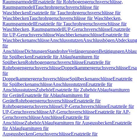
Raumsparmodell
Ersatzteile für Rohrbogengeruchsverschlüsse,
Raumsparmodell
Tauchrohrgeruchsverschlüsse für
Waschbecken
Ersatzteile für Tauchrohrgeruchsverschlüsse für
Waschbecken
Tauchrohrgeruchsverschlüsse für Waschbecken,
Raumsparmodell
Ersatzteile für Tauchrohrgeruchsverschlüsse für
Waschbecken, Raumsparmodell
UP-Geruchsverschlüsse
Ersatzteile
für UP-Geruchsverschlüsse
Waschbeckenanschlüsse
Ersatzteile für
Waschbeckenanschlüsse
Anschlussstutzen
Anschlussbögen
Abdeckung
für
Anschlüsse
Dichtungen
Standrohre
Verlängerungen
Betätigungen
Ablauf
für Spülbecken
Ersatzteile für Ablaufgarnituren für
Spülbecken
Rohrbogengeruchsverschlüsse
Ersatzteile für
Rohrbogengeruchsverschlüsse
Doppelkammergeruchsverschlüsse
Ersa
für
Doppelkammergeruchsverschlüsse
Spülbeckenanschlüsse
Ersatzteile
für Spülbeckenanschlüsse
Anschlussstutzen
Ersatzteile für
Anschlussstutzen
Zubehör
Ersatzteile für Zubehör
Ablaufgarnituren
für Geräte
Ersatzteile für Ablaufgarnituren für
Geräte
Rohrbogengeruchsverschlüsse
Ersatzteile für
Rohrbogengeruchsverschlüsse
UP-Geruchsverschlüsse
Ersatzteile für
UP-Geruchsverschlüsse
AP-Geruchsverschlüsse
Ersatzteile für AP-
Geruchsverschlüsse
Anschlüsse
Ersatzteile für
Anschlüsse
Zubehör
Ablaufgarnituren für Ausgussbecken
Ersatzteile
für Ablaufgarnituren für
Ausgussbecken
Geruchsverschlüsse
Ersatzteile für