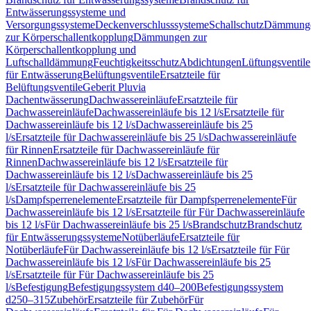
Entwässerungssysteme und
Versorgungssysteme
Deckenverschlusssysteme
Schallschutz
Dämmung
zur Körperschallentkopplung
Dämmungen zur
Körperschallentkopplung und
Luftschalldämmung
Feuchtigkeitsschutz
Abdichtungen
Lüftungsventile
für Entwässerung
Belüftungsventile
Ersatzteile für
Belüftungsventile
Geberit Pluvia
Dachentwässerung
Dachwassereinläufe
Ersatzteile für
Dachwassereinläufe
Dachwassereinläufe bis 12 l/s
Ersatzteile für
Dachwassereinläufe bis 12 l/s
Dachwassereinläufe bis 25
l/s
Ersatzteile für Dachwassereinläufe bis 25 l/s
Dachwassereinläufe
für Rinnen
Ersatzteile für Dachwassereinläufe für
Rinnen
Dachwassereinläufe bis 12 l/s
Ersatzteile für
Dachwassereinläufe bis 12 l/s
Dachwassereinläufe bis 25
l/s
Ersatzteile für Dachwassereinläufe bis 25
l/s
Dampfsperrenelemente
Ersatzteile für Dampfsperrenelemente
Für
Dachwassereinläufe bis 12 l/s
Ersatzteile für Für Dachwassereinläufe
bis 12 l/s
Für Dachwassereinläufe bis 25 l/s
Brandschutz
Brandschutz
für Entwässerungssysteme
Notüberläufe
Ersatzteile für
Notüberläufe
Für Dachwassereinläufe bis 12 l/s
Ersatzteile für Für
Dachwassereinläufe bis 12 l/s
Für Dachwassereinläufe bis 25
l/s
Ersatzteile für Für Dachwassereinläufe bis 25
l/s
Befestigung
Befestigungssystem d40–200
Befestigungssystem
d250–315
Zubehör
Ersatzteile für Zubehör
Für