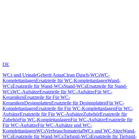
DE
WCs und Urinale
Geberit AquaClean Dusch-WCs
WC-
Komplettanlagen
Ersatzteile für WC-Komplettanlagen
Wand-
WCs
Ersatzteile für Wand-WCs
Stand-WCs
Ersatzteile für Stand-
WCs
WC-Aufsätze
Ersatzteile für WC-Aufsätze
Für WC-
Keramiken
Ersatzteile für Für WC-
Keramiken
Designplatten
Ersatzteile für Designplatten
Für WC-
Komplettanlagen
Ersatzteile für Für WC-Komplettanlagen
Für WC-
Aufsätze
Ersatzteile für Für WC-Aufsätze
Zubehör
Ersatzteile für
Zubehör
Für WC-Komplettanlagen
Für WC-Aufsätze
Ersatzteile für
Für WC-Aufsätze
Für WC-Aufsätze und WC-
Komplettanlagen
WCs
Verbrauchsmaterial
WCs und WC-Sitze
Wand-
WCs
Ersatzteile für Wand-WCs
Tiefspül-WCs
Ersatzteile für Tiefspül-