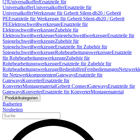
[2]
Universalkoffer
Ersatzteile für
Universalkoffer
Universalkoffer
Ersatzteile für
Universalkoffer
Werkzeuge für Geberit Silent-db20 / Geberit
PE
Ersatzteile für Werkzeuge für Geberit Silent-db20 / Geberit
PE
Elektroschweißwerkzeuge
Ersatzteile für
Elektroschweißwerkzeuge
Zubehör für
Elektroschweißwerkzeuge
Spiegelschweißwerkzeuge
Ersatzteile für
Spiegelschweißwerkzeuge
Zubehör für
Spiegelschweißwerkzeuge
Ersatzteile für Zubehör für
Spiegelschweißwerkzeuge
Rohrbearbeitungswerkzeuge
Ersatzteile
für Rohrbearbeitungswerkzeuge
Zubehör für
Rohrbearbeitungswerkzeuge
Ersatzteile für Zubehör für
Rohrbearbeitungswerkzeuge
Bedienhilfen
Fernbedienungen
Netzwerk
für Netzwerkkomponenten
Gateways
Ersatzteile für
Gateways
Konverter
Ersatzteile für
Konverter
Montagematerial
Geberit Connect
Gateways
Ersatzteile für
Gateways
Konverter
Ersatzteile für Konverter
Montagematerial
Produktkategorien
Badserien
Neuheiten