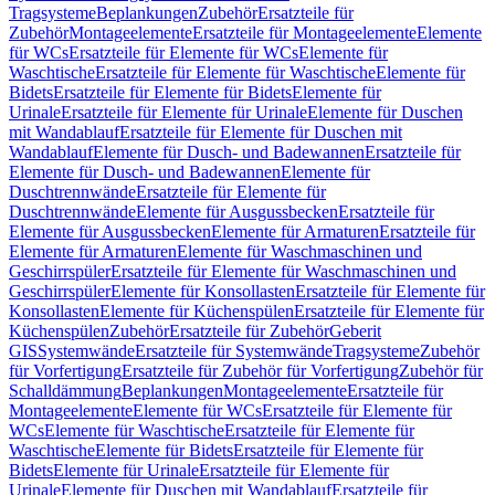
Tragsysteme
Beplankungen
Zubehör
Ersatzteile für
Zubehör
Montageelemente
Ersatzteile für Montageelemente
Elemente
für WCs
Ersatzteile für Elemente für WCs
Elemente für
Waschtische
Ersatzteile für Elemente für Waschtische
Elemente für
Bidets
Ersatzteile für Elemente für Bidets
Elemente für
Urinale
Ersatzteile für Elemente für Urinale
Elemente für Duschen
mit Wandablauf
Ersatzteile für Elemente für Duschen mit
Wandablauf
Elemente für Dusch- und Badewannen
Ersatzteile für
Elemente für Dusch- und Badewannen
Elemente für
Duschtrennwände
Ersatzteile für Elemente für
Duschtrennwände
Elemente für Ausgussbecken
Ersatzteile für
Elemente für Ausgussbecken
Elemente für Armaturen
Ersatzteile für
Elemente für Armaturen
Elemente für Waschmaschinen und
Geschirrspüler
Ersatzteile für Elemente für Waschmaschinen und
Geschirrspüler
Elemente für Konsollasten
Ersatzteile für Elemente für
Konsollasten
Elemente für Küchenspülen
Ersatzteile für Elemente für
Küchenspülen
Zubehör
Ersatzteile für Zubehör
Geberit
GIS
Systemwände
Ersatzteile für Systemwände
Tragsysteme
Zubehör
für Vorfertigung
Ersatzteile für Zubehör für Vorfertigung
Zubehör für
Schalldämmung
Beplankungen
Montageelemente
Ersatzteile für
Montageelemente
Elemente für WCs
Ersatzteile für Elemente für
WCs
Elemente für Waschtische
Ersatzteile für Elemente für
Waschtische
Elemente für Bidets
Ersatzteile für Elemente für
Bidets
Elemente für Urinale
Ersatzteile für Elemente für
Urinale
Elemente für Duschen mit Wandablauf
Ersatzteile für