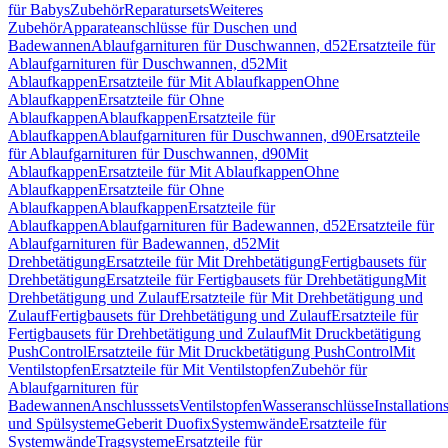
für Babys
Zubehör
Reparatursets
Weiteres
Zubehör
Apparateanschlüsse für Duschen und
Badewannen
Ablaufgarnituren für Duschwannen, d52
Ersatzteile für
Ablaufgarnituren für Duschwannen, d52
Mit
Ablaufkappen
Ersatzteile für Mit Ablaufkappen
Ohne
Ablaufkappen
Ersatzteile für Ohne
Ablaufkappen
Ablaufkappen
Ersatzteile für
Ablaufkappen
Ablaufgarnituren für Duschwannen, d90
Ersatzteile
für Ablaufgarnituren für Duschwannen, d90
Mit
Ablaufkappen
Ersatzteile für Mit Ablaufkappen
Ohne
Ablaufkappen
Ersatzteile für Ohne
Ablaufkappen
Ablaufkappen
Ersatzteile für
Ablaufkappen
Ablaufgarnituren für Badewannen, d52
Ersatzteile für
Ablaufgarnituren für Badewannen, d52
Mit
Drehbetätigung
Ersatzteile für Mit Drehbetätigung
Fertigbausets für
Drehbetätigung
Ersatzteile für Fertigbausets für Drehbetätigung
Mit
Drehbetätigung und Zulauf
Ersatzteile für Mit Drehbetätigung und
Zulauf
Fertigbausets für Drehbetätigung und Zulauf
Ersatzteile für
Fertigbausets für Drehbetätigung und Zulauf
Mit Druckbetätigung
PushControl
Ersatzteile für Mit Druckbetätigung PushControl
Mit
Ventilstopfen
Ersatzteile für Mit Ventilstopfen
Zubehör für
Ablaufgarnituren für
Badewannen
Anschlusssets
Ventilstopfen
Wasseranschlüsse
Installation
und Spülsysteme
Geberit Duofix
Systemwände
Ersatzteile für
Systemwände
Tragsysteme
Ersatzteile für