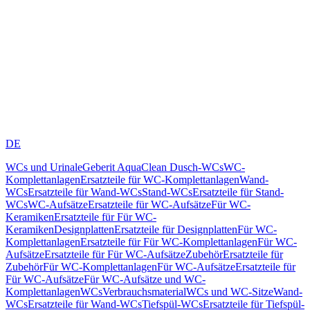
DE
WCs und Urinale
Geberit AquaClean Dusch-WCs
WC-
Komplettanlagen
Ersatzteile für WC-Komplettanlagen
Wand-
WCs
Ersatzteile für Wand-WCs
Stand-WCs
Ersatzteile für Stand-
WCs
WC-Aufsätze
Ersatzteile für WC-Aufsätze
Für WC-
Keramiken
Ersatzteile für Für WC-
Keramiken
Designplatten
Ersatzteile für Designplatten
Für WC-
Komplettanlagen
Ersatzteile für Für WC-Komplettanlagen
Für WC-
Aufsätze
Ersatzteile für Für WC-Aufsätze
Zubehör
Ersatzteile für
Zubehör
Für WC-Komplettanlagen
Für WC-Aufsätze
Ersatzteile für
Für WC-Aufsätze
Für WC-Aufsätze und WC-
Komplettanlagen
WCs
Verbrauchsmaterial
WCs und WC-Sitze
Wand-
WCs
Ersatzteile für Wand-WCs
Tiefspül-WCs
Ersatzteile für Tiefspül-