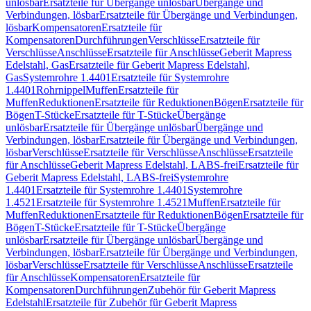
unlösbar
Ersatzteile für Übergänge unlösbar
Übergänge und
Verbindungen, lösbar
Ersatzteile für Übergänge und Verbindungen,
lösbar
Kompensatoren
Ersatzteile für
Kompensatoren
Durchführungen
Verschlüsse
Ersatzteile für
Verschlüsse
Anschlüsse
Ersatzteile für Anschlüsse
Geberit Mapress
Edelstahl, Gas
Ersatzteile für Geberit Mapress Edelstahl,
Gas
Systemrohre 1.4401
Ersatzteile für Systemrohre
1.4401
Rohrnippel
Muffen
Ersatzteile für
Muffen
Reduktionen
Ersatzteile für Reduktionen
Bögen
Ersatzteile für
Bögen
T-Stücke
Ersatzteile für T-Stücke
Übergänge
unlösbar
Ersatzteile für Übergänge unlösbar
Übergänge und
Verbindungen, lösbar
Ersatzteile für Übergänge und Verbindungen,
lösbar
Verschlüsse
Ersatzteile für Verschlüsse
Anschlüsse
Ersatzteile
für Anschlüsse
Geberit Mapress Edelstahl, LABS-frei
Ersatzteile für
Geberit Mapress Edelstahl, LABS-frei
Systemrohre
1.4401
Ersatzteile für Systemrohre 1.4401
Systemrohre
1.4521
Ersatzteile für Systemrohre 1.4521
Muffen
Ersatzteile für
Muffen
Reduktionen
Ersatzteile für Reduktionen
Bögen
Ersatzteile für
Bögen
T-Stücke
Ersatzteile für T-Stücke
Übergänge
unlösbar
Ersatzteile für Übergänge unlösbar
Übergänge und
Verbindungen, lösbar
Ersatzteile für Übergänge und Verbindungen,
lösbar
Verschlüsse
Ersatzteile für Verschlüsse
Anschlüsse
Ersatzteile
für Anschlüsse
Kompensatoren
Ersatzteile für
Kompensatoren
Durchführungen
Zubehör für Geberit Mapress
Edelstahl
Ersatzteile für Zubehör für Geberit Mapress