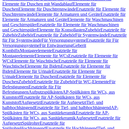
Elemente für Duschen mit Wandablauf
Elemente für
Duschen
Elemente für Duschtrennwände
Ersatzteile für Elemente für
Duschtrennwände
Elemente für Armaturen und Geräte
Ersatzteile für
Elemente für Armaturen und Geräte
Elemente für Waschmaschinen
und Geschirrspüler
Ersatzteile für Elemente für Waschmaschinen
und Geschirrspüler
Elemente für Konsollasten
Zubehör
Ersatzteile für
Zubehör
Zubehör
Ersatzteile für Zubehör
Für Systemwände
Ersatzteile
für Für Systemwände
Für Versorgungssysteme
Ersatzteile für Für
Versorgungssysteme
Für Entwässerung
Geberit
Kombifix
Montageelemente
Ersatzteile für
Montageelemente
Elemente für WCs
Ersatzteile für Elemente für
WCs
Elemente für Waschtische
Ersatzteile für Elemente für
Waschtische
Elemente für Bidets
Ersatzteile für Elemente für
Bidets
Elemente für Urinale
Ersatzteile für Elemente für
Urinale
Elemente für Duschen
Ersatzteile für Elemente für
Duschen
Zubehör
Ersatzteile für Zubehör
Für WC-Elemente
Für
Befestigungen
Ersatzteile für Für
Befestigungen
Aufputzspülkästen
AP-Spülkästen für WCs, aus
Kunststoff
Ersatzteile für AP-Spülkästen für WCs, aus
Kunststoff
Aufgesetzt
Ersatzteile für Aufgesetzt
Tief- und
halbhochhängend
Ersatzteile für Tief- und halbhochhängend
AP-
Spülkästen für WCs, aus Sanitärkeramik
Ersatzteile für AP-
Spülkästen für WCs, aus Sanitärkeramik
Aufgesetzt
Ersatzteile für
Aufgesetzt
Spülrohre
Ersatzteile für
Spülrohre
Hochhängend
Ersatzteile für Hochhängend
Tief- und