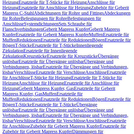
Heizung
Ersatzteile für T-Stücke für Heizung
Anschlüsse für
Heizung
Ersatzteile für Anschlüsse für Heizung
Zubehör für Geberit
Mapress C-Stahl
Abdichtungen für Rohre und Fittings
Abdeckungen
für Rohre
Befestigungen für Rohre
Befestigungen für
Anschlüsse
Systemdichtungen
Sets Schraube für
Flanschverbindungen
Geberit Mapress Kupfer
Geberit Mapress
Kupfer
Ersatzteile für Geberit Mapress Kupfer
Muffen
Ersatzteile für
Muffen
Reduktionen
Ersatzteile für Reduktionen
Bögen
Ersatzteile für
Bögen
T-Stücke
Ersatzteile für T-Stücke
Innenliegende
Zirkulation
Ersatzteile für Innenliegende
Zirkulation
Kreuzstücke
Ersatzteile für Kreuzstücke
Übergänge
unlösbar
Ersatzteile für Übergänge unlösbar
Übergänge und
Verbindungen, lösbar
Ersatzteile für Übergänge und Verbindungen,
lösbar
Verschlüsse
Ersatzteile für Verschlüsse
Anschlüsse
Ersatzteile
für Anschlüsse
T-Stücke für Heizung
Ersatzteile für T-Stücke für
Heizung
Anschlüsse für Heizung
Ersatzteile für Anschlüsse für
Heizung
Geberit Mapress Kupfer, Gas
Ersatzteile für Geberit
Mapress Kupfer, Gas
Muffen
Ersatzteile für
Muffen
Reduktionen
Ersatzteile für Reduktionen
Bögen
Ersatzteile für
Bögen
T-Stücke
Ersatzteile für T-Stücke
Übergänge
unlösbar
Ersatzteile für Übergänge unlösbar
Übergänge und
Verbindungen, lösbar
Ersatzteile für Übergänge und Verbindungen,
lösbar
Verschlüsse
Ersatzteile für Verschlüsse
Anschlüsse
Ersatzteile
für Anschlüsse
Zubehör für Geberit Mapress Kupfer
Ersatzteile für
Zubehör für Geberit Mapress Kupfer
Dämmungen für