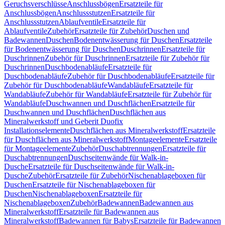
Geruchsverschlüsse
Anschlussbögen
Ersatzteile für
Anschlussbögen
Anschlussstutzen
Ersatzteile für
Anschlussstutzen
Ablaufventile
Ersatzteile für
Ablaufventile
Zubehör
Ersatzteile für Zubehör
Duschen und
Badewannen
Duschen
Bodenentwässerung für Duschen
Ersatzteile
für Bodenentwässerung für Duschen
Duschrinnen
Ersatzteile für
Duschrinnen
Zubehör für Duschrinnen
Ersatzteile für Zubehör für
Duschrinnen
Duschbodenabläufe
Ersatzteile für
Duschbodenabläufe
Zubehör für Duschbodenabläufe
Ersatzteile für
Zubehör für Duschbodenabläufe
Wandabläufe
Ersatzteile für
Wandabläufe
Zubehör für Wandabläufe
Ersatzteile für Zubehör für
Wandabläufe
Duschwannen und Duschflächen
Ersatzteile für
Duschwannen und Duschflächen
Duschflächen aus
Mineralwerkstoff und Geberit Duofix
Installationselemente
Duschflächen aus Mineralwerkstoff
Ersatzteile
für Duschflächen aus Mineralwerkstoff
Montageelemente
Ersatzteile
für Montageelemente
Zubehör
Duschabtrennungen
Ersatzteile für
Duschabtrennungen
Duschseitenwände für Walk-in-
Dusche
Ersatzteile für Duschseitenwände für Walk-in-
Dusche
Zubehör
Ersatzteile für Zubehör
Nischenablageboxen für
Duschen
Ersatzteile für Nischenablageboxen für
Duschen
Nischenablageboxen
Ersatzteile für
Nischenablageboxen
Zubehör
Badewannen
Badewannen aus
Mineralwerkstoff
Ersatzteile für Badewannen aus
Mineralwerkstoff
Badewannen für Babys
Ersatzteile für Badewannen