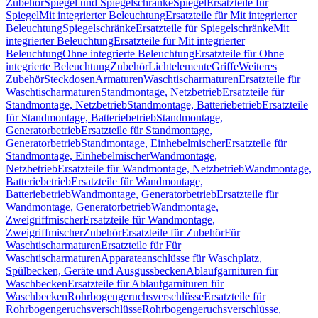
Zubehör
Spiegel und Spiegelschränke
Spiegel
Ersatzteile für
Spiegel
Mit integrierter Beleuchtung
Ersatzteile für Mit integrierter
Beleuchtung
Spiegelschränke
Ersatzteile für Spiegelschränke
Mit
integrierter Beleuchtung
Ersatzteile für Mit integrierter
Beleuchtung
Ohne integrierte Beleuchtung
Ersatzteile für Ohne
integrierte Beleuchtung
Zubehör
Lichtelemente
Griffe
Weiteres
Zubehör
Steckdosen
Armaturen
Waschtischarmaturen
Ersatzteile für
Waschtischarmaturen
Standmontage, Netzbetrieb
Ersatzteile für
Standmontage, Netzbetrieb
Standmontage, Batteriebetrieb
Ersatzteile
für Standmontage, Batteriebetrieb
Standmontage,
Generatorbetrieb
Ersatzteile für Standmontage,
Generatorbetrieb
Standmontage, Einhebelmischer
Ersatzteile für
Standmontage, Einhebelmischer
Wandmontage,
Netzbetrieb
Ersatzteile für Wandmontage, Netzbetrieb
Wandmontage,
Batteriebetrieb
Ersatzteile für Wandmontage,
Batteriebetrieb
Wandmontage, Generatorbetrieb
Ersatzteile für
Wandmontage, Generatorbetrieb
Wandmontage,
Zweigriffmischer
Ersatzteile für Wandmontage,
Zweigriffmischer
Zubehör
Ersatzteile für Zubehör
Für
Waschtischarmaturen
Ersatzteile für Für
Waschtischarmaturen
Apparateanschlüsse für Waschplatz,
Spülbecken, Geräte und Ausgussbecken
Ablaufgarnituren für
Waschbecken
Ersatzteile für Ablaufgarnituren für
Waschbecken
Rohrbogengeruchsverschlüsse
Ersatzteile für
Rohrbogengeruchsverschlüsse
Rohrbogengeruchsverschlüsse,