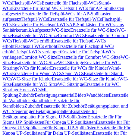
WCs
Flachspül-WCs
Ersatzteile für Flachspül-WCs
Stand-
WCs
Ersatzteile für Stand-WCs
Tiefspül-WCs für AP-Spülkasten
aufgesetzt
Ersatzteile für Tiefspül-WCs für AP-Spülkasten
aufgesetzt
Tiefspül-WCs
Ersatzteile für Tiefspül-WCs
Flachspül-
WCs
Ersatzteile für Flachspül-WCs
AP-Spülkästen für WCs, aus
Sanitärkeramik
Aufgesetzt
WC-Sitze
Ersatzteile für WC-Sitze
WC-
Sitze
Ersatzteile für WC-Sitze
Comfort WCs
Ersatzteile für Comfort
WCs
Tiefspül-WCs erhöht
Ersatzteile für Tiefspül-WCs
erhöht
Flachspül-WCs erhöht
Ersatzteile für Flachspül-WCs
erhöht
Tiefspül-WCs verlängert
Ersatzteile für Tiefspül-WCs
verlängert
Comfort WC-Sitze
Ersatzteile für Comfort WC-Sitze
WC-
Sitze
Ersatzteile für WC-Sitze
WC-Sitzringe
Ersatzteile für WC-
Sitzringe
WCs für Kinder
Ersatzteile für WCs für Kinder
Wand-
WCs
Ersatzteile für Wand-WCs
Stand-WCs
Ersatzteile für Stand-
WCs
WC-Sitze für Kinder
Ersatzteile für WC-Sitze für Kinder
WC-
Sitze
Ersatzteile für WC-Sitze
WC-Sitzringe
Ersatzteile für WC-
Sitzringe
Hock-WCs
Mit
Spülung
Zubehör
Befestigungsmaterial
Bidets
Wandbidets
Ersatzteile
für Wandbidets
Standbidets
Ersatzteile für
Standbidets
Zubehör
Ersatzteile für Zubehör
Betätigungsplatten und
WC-Steuerungen
Betätigungsplatten
Ersatzteile für
Betätigungsplatten
Für Sigma UP-Spülkästen
Ersatzteile für Für
Sigma UP-Spülkästen
Für Omega UP-Spülkästen
Ersatzteile für Für
Omega UP-Spülkästen
Für Kappa UP-Spülkästen
Ersatzteile für Für
Kappa UP-Spülkästen
Für Delta UP-Spülkästen
Ersatzteile für Für