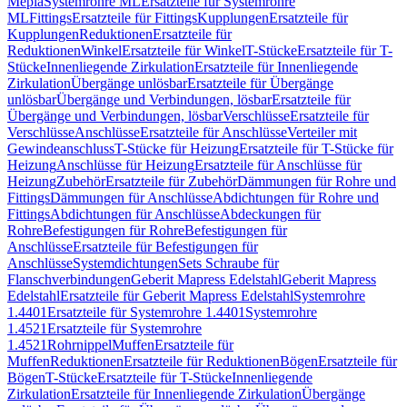
Mepla
Systemrohre ML
Ersatzteile für Systemrohre
ML
Fittings
Ersatzteile für Fittings
Kupplungen
Ersatzteile für
Kupplungen
Reduktionen
Ersatzteile für
Reduktionen
Winkel
Ersatzteile für Winkel
T-Stücke
Ersatzteile für T-
Stücke
Innenliegende Zirkulation
Ersatzteile für Innenliegende
Zirkulation
Übergänge unlösbar
Ersatzteile für Übergänge
unlösbar
Übergänge und Verbindungen, lösbar
Ersatzteile für
Übergänge und Verbindungen, lösbar
Verschlüsse
Ersatzteile für
Verschlüsse
Anschlüsse
Ersatzteile für Anschlüsse
Verteiler mit
Gewindeanschluss
T-Stücke für Heizung
Ersatzteile für T-Stücke für
Heizung
Anschlüsse für Heizung
Ersatzteile für Anschlüsse für
Heizung
Zubehör
Ersatzteile für Zubehör
Dämmungen für Rohre und
Fittings
Dämmungen für Anschlüsse
Abdichtungen für Rohre und
Fittings
Abdichtungen für Anschlüsse
Abdeckungen für
Rohre
Befestigungen für Rohre
Befestigungen für
Anschlüsse
Ersatzteile für Befestigungen für
Anschlüsse
Systemdichtungen
Sets Schraube für
Flanschverbindungen
Geberit Mapress Edelstahl
Geberit Mapress
Edelstahl
Ersatzteile für Geberit Mapress Edelstahl
Systemrohre
1.4401
Ersatzteile für Systemrohre 1.4401
Systemrohre
1.4521
Ersatzteile für Systemrohre
1.4521
Rohrnippel
Muffen
Ersatzteile für
Muffen
Reduktionen
Ersatzteile für Reduktionen
Bögen
Ersatzteile für
Bögen
T-Stücke
Ersatzteile für T-Stücke
Innenliegende
Zirkulation
Ersatzteile für Innenliegende Zirkulation
Übergänge