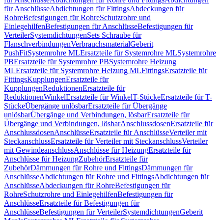
für Anschlüsse
Abdichtungen für Fittings
Abdeckungen für
Rohre
Befestigungen für Rohre
Schutzrohre und
Einlegehilfen
Befestigungen für Anschlüsse
Befestigungen für
Verteiler
Systemdichtungen
Sets Schraube für
Flanschverbindungen
Verbrauchsmaterial
Geberit
PushFit
Systemrohre ML
Ersatzteile für Systemrohre ML
Systemrohre
PB
Ersatzteile für Systemrohre PB
Systemrohre Heizung
ML
Ersatzteile für Systemrohre Heizung ML
Fittings
Ersatzteile für
Fittings
Kupplungen
Ersatzteile für
Kupplungen
Reduktionen
Ersatzteile für
Reduktionen
Winkel
Ersatzteile für Winkel
T-Stücke
Ersatzteile für T-
Stücke
Übergänge unlösbar
Ersatzteile für Übergänge
unlösbar
Übergänge und Verbindungen, lösbar
Ersatzteile für
Übergänge und Verbindungen, lösbar
Anschlussdosen
Ersatzteile für
Anschlussdosen
Anschlüsse
Ersatzteile für Anschlüsse
Verteiler mit
Steckanschluss
Ersatzteile für Verteiler mit Steckanschluss
Verteiler
mit Gewindeanschluss
Anschlüsse für Heizung
Ersatzteile für
Anschlüsse für Heizung
Zubehör
Ersatzteile für
Zubehör
Dämmungen für Rohre und Fittings
Dämmungen für
Anschlüsse
Abdichtungen für Rohre und Fittings
Abdichtungen für
Anschlüsse
Abdeckungen für Rohre
Befestigungen für
Rohre
Schutzrohre und Einlegehilfen
Befestigungen für
Anschlüsse
Ersatzteile für Befestigungen für
Anschlüsse
Befestigungen für Verteiler
Systemdichtungen
Geberit