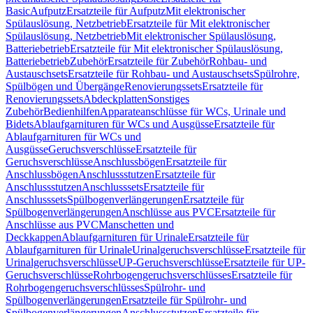
Basic
Aufputz
Ersatzteile für Aufputz
Mit elektronischer
Spülauslösung, Netzbetrieb
Ersatzteile für Mit elektronischer
Spülauslösung, Netzbetrieb
Mit elektronischer Spülauslösung,
Batteriebetrieb
Ersatzteile für Mit elektronischer Spülauslösung,
Batteriebetrieb
Zubehör
Ersatzteile für Zubehör
Rohbau- und
Austauschsets
Ersatzteile für Rohbau- und Austauschsets
Spülrohre,
Spülbögen und Übergänge
Renovierungssets
Ersatzteile für
Renovierungssets
Abdeckplatten
Sonstiges
Zubehör
Bedienhilfen
Apparateanschlüsse für WCs, Urinale und
Bidets
Ablaufgarnituren für WCs und Ausgüsse
Ersatzteile für
Ablaufgarnituren für WCs und
Ausgüsse
Geruchsverschlüsse
Ersatzteile für
Geruchsverschlüsse
Anschlussbögen
Ersatzteile für
Anschlussbögen
Anschlussstutzen
Ersatzteile für
Anschlussstutzen
Anschlusssets
Ersatzteile für
Anschlusssets
Spülbogenverlängerungen
Ersatzteile für
Spülbogenverlängerungen
Anschlüsse aus PVC
Ersatzteile für
Anschlüsse aus PVC
Manschetten und
Deckkappen
Ablaufgarnituren für Urinale
Ersatzteile für
Ablaufgarnituren für Urinale
Urinalgeruchsverschlüsse
Ersatzteile für
Urinalgeruchsverschlüsse
UP-Geruchsverschlüsse
Ersatzteile für UP-
Geruchsverschlüsse
Rohrbogengeruchsverschlüsses
Ersatzteile für
Rohrbogengeruchsverschlüsses
Spülrohr- und
Spülbogenverlängerungen
Ersatzteile für Spülrohr- und
Spülbogenverlängerungen
Anschlussstutzen
Ersatzteile für