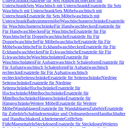
Unterschrank
Ersatzteile für Sets Handwaschbecken mit
Unterschrank
Sets Waschtisch mit Unterschrank
Ersatzteile für Sets
Waschtisch mit Unterschrank
Sets Möbelwaschtisch mit
Unterschrank
Ersatzteile für Sets Möbelwaschtisch mit
Unterschrank
Badezimmermöbel
Waschtischunterschränke
Ersatzteile
für Waschtischunterschränke
Für Handwaschbecken
Ersatzteile für
Für Handwaschbecken
Für Waschtische
Ersatzteile für Für
Waschtische
Für Doppelwaschtische
Ersatzteile für Für
Doppelwaschtische
Für Möbelwaschtische
Ersatzteile für Für
Möbelwaschtische
Für Eckhandwaschbecken
Ersatzteile für Für
Eckhandwaschbecken
Für Eckwaschtische
Ersatzteile für Für
Eckwaschtische
Waschtischplatten
Ersatzteile für
Waschtischplatten
Für Aufsatzwaschtisch Schalenform
Ersatzteile für
Für Aufsatzwaschtisch Schalenform
Für Aufsatzwaschtisch
rechteckig
Ersatzteile für Für Aufsatzwaschtisch
rechteckig
Seitenschränke
Ersatzteile für Seitenschränke
Niedrige
Seitenschränke
Ersatzteile für Niedrige
Seitenschränke
Hochschränke
Ersatzteile für
Hochschränke
Mittelhochschränke
Ersatzteile für
Mittelhochschränke
Hängeschränke
Ersatzteile für
Hängeschränke
Weitere Möbel
Ersatzteile für Weitere
Möbel
Wandablagen
Ersatzteile für Wandablagen
Zubehör
Ersatzteile
für Zubehör
Schubladeneinsätze und Ordnungsboxen
Handtuchhalter
und Handtuchhaken
Lichtelemente
Griffe
Sets
Füße
Magnettafeln
Steckdosen
Ersatzteile für Steckdosen
Weiteres