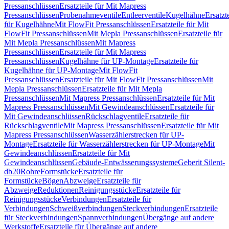
Pressanschlüssen
Ersatzteile für Mit Mapress
Pressanschlüssen
Probenahmeventile
Entleerventile
Kugelhähne
Ersatzt
für Kugelhähne
Mit FlowFit Pressanschlüssen
Ersatzteile für Mit
FlowFit Pressanschlüssen
Mit Mepla Pressanschlüssen
Ersatzteile für
Mit Mepla Pressanschlüssen
Mit Mapress
Pressanschlüssen
Ersatzteile für Mit Mapress
Pressanschlüssen
Kugelhähne für UP-Montage
Ersatzteile für
Kugelhähne für UP-Montage
Mit FlowFit
Pressanschlüssen
Ersatzteile für Mit FlowFit Pressanschlüssen
Mit
Mepla Pressanschlüssen
Ersatzteile für Mit Mepla
Pressanschlüssen
Mit Mapress Pressanschlüssen
Ersatzteile für Mit
Mapress Pressanschlüssen
Mit Gewindeanschlüssen
Ersatzteile für
Mit Gewindeanschlüssen
Rückschlagventile
Ersatzteile für
Rückschlagventile
Mit Mapress Pressanschlüssen
Ersatzteile für Mit
Mapress Pressanschlüssen
Wasserzählerstrecken für UP-
Montage
Ersatzteile für Wasserzählerstrecken für UP-Montage
Mit
Gewindeanschlüssen
Ersatzteile für Mit
Gewindeanschlüssen
Gebäude-Entwässerungssysteme
Geberit Silent-
db20
Rohre
Formstücke
Ersatzteile für
Formstücke
Bögen
Abzweige
Ersatzteile für
Abzweige
Reduktionen
Reinigungsstücke
Ersatzteile für
Reinigungsstücke
Verbindungen
Ersatzteile für
Verbindungen
Schweißverbindungen
Steckverbindungen
Ersatzteile
für Steckverbindungen
Spannverbindungen
Übergänge auf andere
Werkstoffe
Ersatzteile für Übergänge auf andere