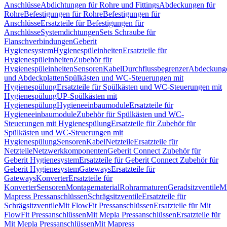
Anschlüsse
Abdichtungen für Rohre und Fittings
Abdeckungen für
Rohre
Befestigungen für Rohre
Befestigungen für
Anschlüsse
Ersatzteile für Befestigungen für
Anschlüsse
Systemdichtungen
Sets Schraube für
Flanschverbindungen
Geberit
Hygienesystem
Hygienespüleinheiten
Ersatzteile für
Hygienespüleinheiten
Zubehör für
Hygienespüleinheiten
Sensoren
Kabel
Durchflussbegrenzer
Abdeckung
und Abdeckplatten
Spülkästen und WC-Steuerungen mit
Hygienespülung
Ersatzteile für Spülkästen und WC-Steuerungen mit
Hygienespülung
UP-Spülkästen mit
Hygienespülung
Hygieneeinbaumodule
Ersatzteile für
Hygieneeinbaumodule
Zubehör für Spülkästen und WC-
Steuerungen mit Hygienespülung
Ersatzteile für Zubehör für
Spülkästen und WC-Steuerungen mit
Hygienespülung
Sensoren
Kabel
Netzteile
Ersatzteile für
Netzteile
Netzwerkkomponenten
Geberit Connect Zubehör für
Geberit Hygienesystem
Ersatzteile für Geberit Connect Zubehör für
Geberit Hygienesystem
Gateways
Ersatzteile für
Gateways
Konverter
Ersatzteile für
Konverter
Sensoren
Montagematerial
Rohrarmaturen
Geradsitzventile
Mi
Mapress Pressanschlüssen
Schrägsitzventile
Ersatzteile für
Schrägsitzventile
Mit FlowFit Pressanschlüssen
Ersatzteile für Mit
FlowFit Pressanschlüssen
Mit Mepla Pressanschlüssen
Ersatzteile für
Mit Mepla Pressanschlüssen
Mit Mapress