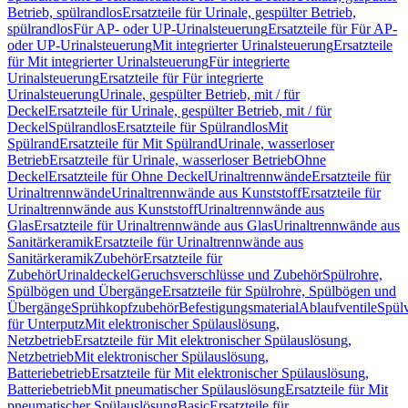
Betrieb, spülrandlos
Ersatzteile für Urinale, gespülter Betrieb,
spülrandlos
Für AP- oder UP-Urinalsteuerung
Ersatzteile für Für AP-
oder UP-Urinalsteuerung
Mit integrierter Urinalsteuerung
Ersatzteile
für Mit integrierter Urinalsteuerung
Für integrierte
Urinalsteuerung
Ersatzteile für Für integrierte
Urinalsteuerung
Urinale, gespülter Betrieb, mit / für
Deckel
Ersatzteile für Urinale, gespülter Betrieb, mit / für
Deckel
Spülrandlos
Ersatzteile für Spülrandlos
Mit
Spülrand
Ersatzteile für Mit Spülrand
Urinale, wasserloser
Betrieb
Ersatzteile für Urinale, wasserloser Betrieb
Ohne
Deckel
Ersatzteile für Ohne Deckel
Urinaltrennwände
Ersatzteile für
Urinaltrennwände
Urinaltrennwände aus Kunststoff
Ersatzteile für
Urinaltrennwände aus Kunststoff
Urinaltrennwände aus
Glas
Ersatzteile für Urinaltrennwände aus Glas
Urinaltrennwände aus
Sanitärkeramik
Ersatzteile für Urinaltrennwände aus
Sanitärkeramik
Zubehör
Ersatzteile für
Zubehör
Urinaldeckel
Geruchsverschlüsse und Zubehör
Spülrohre,
Spülbögen und Übergänge
Ersatzteile für Spülrohre, Spülbögen und
Übergänge
Sprühkopfzubehör
Befestigungsmaterial
Ablaufventile
Spülv
für Unterputz
Mit elektronischer Spülauslösung,
Netzbetrieb
Ersatzteile für Mit elektronischer Spülauslösung,
Netzbetrieb
Mit elektronischer Spülauslösung,
Batteriebetrieb
Ersatzteile für Mit elektronischer Spülauslösung,
Batteriebetrieb
Mit pneumatischer Spülauslösung
Ersatzteile für Mit
pneumatischer Spülauslösung
Basic
Ersatzteile für