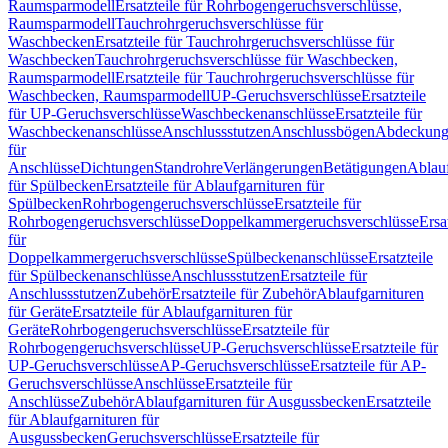
Raumsparmodell
Ersatzteile für Rohrbogengeruchsverschlüsse,
Raumsparmodell
Tauchrohrgeruchsverschlüsse für
Waschbecken
Ersatzteile für Tauchrohrgeruchsverschlüsse für
Waschbecken
Tauchrohrgeruchsverschlüsse für Waschbecken,
Raumsparmodell
Ersatzteile für Tauchrohrgeruchsverschlüsse für
Waschbecken, Raumsparmodell
UP-Geruchsverschlüsse
Ersatzteile
für UP-Geruchsverschlüsse
Waschbeckenanschlüsse
Ersatzteile für
Waschbeckenanschlüsse
Anschlussstutzen
Anschlussbögen
Abdeckung
für
Anschlüsse
Dichtungen
Standrohre
Verlängerungen
Betätigungen
Ablauf
für Spülbecken
Ersatzteile für Ablaufgarnituren für
Spülbecken
Rohrbogengeruchsverschlüsse
Ersatzteile für
Rohrbogengeruchsverschlüsse
Doppelkammergeruchsverschlüsse
Ersa
für
Doppelkammergeruchsverschlüsse
Spülbeckenanschlüsse
Ersatzteile
für Spülbeckenanschlüsse
Anschlussstutzen
Ersatzteile für
Anschlussstutzen
Zubehör
Ersatzteile für Zubehör
Ablaufgarnituren
für Geräte
Ersatzteile für Ablaufgarnituren für
Geräte
Rohrbogengeruchsverschlüsse
Ersatzteile für
Rohrbogengeruchsverschlüsse
UP-Geruchsverschlüsse
Ersatzteile für
UP-Geruchsverschlüsse
AP-Geruchsverschlüsse
Ersatzteile für AP-
Geruchsverschlüsse
Anschlüsse
Ersatzteile für
Anschlüsse
Zubehör
Ablaufgarnituren für Ausgussbecken
Ersatzteile
für Ablaufgarnituren für
Ausgussbecken
Geruchsverschlüsse
Ersatzteile für