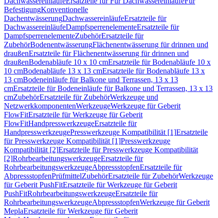
Dachwassereinläufe
Ersatzteile für Für Dachwassereinläufe
Für
Befestigung
Konventionelle
Dachentwässerung
Dachwassereinläufe
Ersatzteile für
Dachwassereinläufe
Dampfsperrenelemente
Ersatzteile für
Dampfsperrenelemente
Zubehör
Ersatzteile für
Zubehör
Bodenentwässerung
Flächenentwässerung für drinnen und
draußen
Ersatzteile für Flächenentwässerung für drinnen und
draußen
Bodenabläufe 10 x 10 cm
Ersatzteile für Bodenabläufe 10 x
10 cm
Bodenabläufe 13 x 13 cm
Ersatzteile für Bodenabläufe 13 x
13 cm
Bodeneinläufe für Balkone und Terrassen, 13 x 13
cm
Ersatzteile für Bodeneinläufe für Balkone und Terrassen, 13 x 13
cm
Zubehör
Ersatzteile für Zubehör
Werkzeuge und
Netzwerkkomponenten
Werkzeuge
Werkzeuge für Geberit
FlowFit
Ersatzteile für Werkzeuge für Geberit
FlowFit
Handpresswerkzeuge
Ersatzteile für
Handpresswerkzeuge
Presswerkzeuge Kompatibilität [1]
Ersatzteile
für Presswerkzeuge Kompatibilität [1]
Presswerkzeuge
Kompatibilität [2]
Ersatzteile für Presswerkzeuge Kompatibilität
[2]
Rohrbearbeitungswerkzeuge
Ersatzteile für
Rohrbearbeitungswerkzeuge
Abpressstopfen
Ersatzteile für
Abpressstopfen
Prüfmittel
Zubehör
Ersatzteile für Zubehör
Werkzeuge
für Geberit PushFit
Ersatzteile für Werkzeuge für Geberit
PushFit
Rohrbearbeitungswerkzeuge
Ersatzteile für
Rohrbearbeitungswerkzeuge
Abpressstopfen
Werkzeuge für Geberit
Mepla
Ersatzteile für Werkzeuge für Geberit