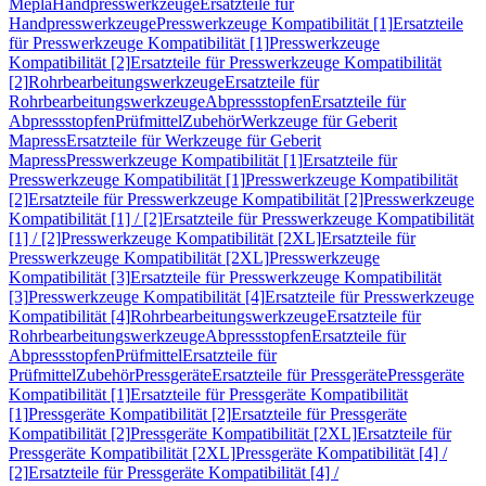
Mepla
Handpresswerkzeuge
Ersatzteile für
Handpresswerkzeuge
Presswerkzeuge Kompatibilität [1]
Ersatzteile
für Presswerkzeuge Kompatibilität [1]
Presswerkzeuge
Kompatibilität [2]
Ersatzteile für Presswerkzeuge Kompatibilität
[2]
Rohrbearbeitungswerkzeuge
Ersatzteile für
Rohrbearbeitungswerkzeuge
Abpressstopfen
Ersatzteile für
Abpressstopfen
Prüfmittel
Zubehör
Werkzeuge für Geberit
Mapress
Ersatzteile für Werkzeuge für Geberit
Mapress
Presswerkzeuge Kompatibilität [1]
Ersatzteile für
Presswerkzeuge Kompatibilität [1]
Presswerkzeuge Kompatibilität
[2]
Ersatzteile für Presswerkzeuge Kompatibilität [2]
Presswerkzeuge
Kompatibilität [1] / [2]
Ersatzteile für Presswerkzeuge Kompatibilität
[1] / [2]
Presswerkzeuge Kompatibilität [2XL]
Ersatzteile für
Presswerkzeuge Kompatibilität [2XL]
Presswerkzeuge
Kompatibilität [3]
Ersatzteile für Presswerkzeuge Kompatibilität
[3]
Presswerkzeuge Kompatibilität [4]
Ersatzteile für Presswerkzeuge
Kompatibilität [4]
Rohrbearbeitungswerkzeuge
Ersatzteile für
Rohrbearbeitungswerkzeuge
Abpressstopfen
Ersatzteile für
Abpressstopfen
Prüfmittel
Ersatzteile für
Prüfmittel
Zubehör
Pressgeräte
Ersatzteile für Pressgeräte
Pressgeräte
Kompatibilität [1]
Ersatzteile für Pressgeräte Kompatibilität
[1]
Pressgeräte Kompatibilität [2]
Ersatzteile für Pressgeräte
Kompatibilität [2]
Pressgeräte Kompatibilität [2XL]
Ersatzteile für
Pressgeräte Kompatibilität [2XL]
Pressgeräte Kompatibilität [4] /
[2]
Ersatzteile für Pressgeräte Kompatibilität [4] /