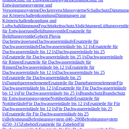
Entwässerungssysteme und
Versorgungssysteme
Deckenverschlusssysteme
Schallschutz
Dämmung
zur Körperschallentkopplung
Dämmungen zur
Körperschallentkopplung und
Luftschalldämmung
Feuchtigkeitsschutz
Abdichtungen
Lüftungsventile
für Entwässerung
Belüftungsventile
Ersatzteile für
Belüftungsventile
Geberit Pluvia
Dachentwässerung
Dachwassereinläufe
Ersatzteile für
Dachwassereinläufe
Dachwassereinläufe bis 12 l/s
Ersatzteile für
Dachwassereinläufe bis 12 l/s
Dachwassereinläufe bis 25
l/s
Ersatzteile für Dachwassereinläufe bis 25 l/s
Dachwassereinläufe
für Rinnen
Ersatzteile für Dachwassereinläufe für
Rinnen
Dachwassereinläufe bis 12 l/s
Ersatzteile für
Dachwassereinläufe bis 12 l/s
Dachwassereinläufe bis 25
l/s
Ersatzteile für Dachwassereinläufe bis 25
l/s
Dampfsperrenelemente
Ersatzteile für Dampfsperrenelemente
Für
Dachwassereinläufe bis 12 l/s
Ersatzteile für Für Dachwassereinläufe
bis 12 l/s
Für Dachwassereinläufe bis 25 l/s
Brandschutz
Brandschutz
für Entwässerungssysteme
Notüberläufe
Ersatzteile für
Notüberläufe
Für Dachwassereinläufe bis 12 l/s
Ersatzteile für Für
Dachwassereinläufe bis 12 l/s
Für Dachwassereinläufe bis 25
l/s
Ersatzteile für Für Dachwassereinläufe bis 25
l/s
Befestigung
Befestigungssystem d40–200
Befestigungssystem
d250–315
Zubehör
Ersatzteile für Zubehör
Für