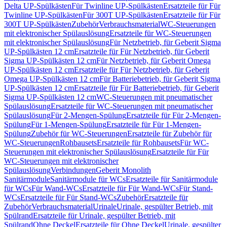
Delta UP-Spülkästen
Für Twinline UP-Spülkästen
Ersatzteile für Für
Twinline UP-Spülkästen
Für 300T UP-Spülkästen
Ersatzteile für Für
300T UP-Spülkästen
Zubehör
Verbrauchsmaterial
WC-Steuerungen
mit elektronischer Spülauslösung
Ersatzteile für WC-Steuerungen
mit elektronischer Spülauslösung
Für Netzbetrieb, für Geberit Sigma
UP-Spülkästen 12 cm
Ersatzteile für Für Netzbetrieb, für Geberit
Sigma UP-Spülkästen 12 cm
Für Netzbetrieb, für Geberit Omega
UP-Spülkästen 12 cm
Ersatzteile für Für Netzbetrieb, für Geberit
Omega UP-Spülkästen 12 cm
Für Batteriebetrieb, für Geberit Sigma
UP-Spülkästen 12 cm
Ersatzteile für Für Batteriebetrieb, für Geberit
Sigma UP-Spülkästen 12 cm
WC-Steuerungen mit pneumatischer
Spülauslösung
Ersatzteile für WC-Steuerungen mit pneumatischer
Spülauslösung
Für 2-Mengen-Spülung
Ersatzteile für Für 2-Mengen-
Spülung
Für 1-Mengen-Spülung
Ersatzteile für Für 1-Mengen-
Spülung
Zubehör für WC-Steuerungen
Ersatzteile für Zubehör für
WC-Steuerungen
Rohbausets
Ersatzteile für Rohbausets
Für WC-
Steuerungen mit elektronischer Spülauslösung
Ersatzteile für Für
WC-Steuerungen mit elektronischer
Spülauslösung
Verbindungen
Geberit Monolith
Sanitärmodule
Sanitärmodule für WCs
Ersatzteile für Sanitärmodule
für WCs
Für Wand-WCs
Ersatzteile für Für Wand-WCs
Für Stand-
WCs
Ersatzteile für Für Stand-WCs
Zubehör
Ersatzteile für
Zubehör
Verbrauchsmaterial
Urinale
Urinale, gespülter Betrieb, mit
Spülrand
Ersatzteile für Urinale, gespülter Betrieb, mit
Spülrand
Ohne Deckel
Ersatzteile für Ohne Deckel
Urinale, gespülter