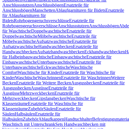
Anschlussstutzen
Anschlussbögen
Ersatzteile für
Anschlussbögen
Manschetten
Ablaufgarnituren für Bidets
Ersatzteile
für Ablaufgarnituren für
Bidets
Rohrbogengeruchsverschlüsse
Ersatzteile für
Rohrbogengeruchsverschlüsse
Anschlussstutzen
Anschlussbögen
Abde
für Waschtische
Doppelwaschtische
Ersatzteile für
Doppelwaschtische
Möbelwaschtische
Ersatzteile für
Möbelwaschtische
Aufsatzwaschtische
Ersatzteile für
Aufsatzwaschtische
Handwaschbecken
Ersatzteile für
Handwaschbecken
Aufsatzhandwaschbecken
Eckhandwaschbecken
H
für Halbeinbauwaschtische
Einbauwaschtische
Ersatzteile für
Einbauwaschtische
Unterbauwaschtische
Ersatzteile für
Unterbauwaschtische
Eckwaschtische
Waschtische
Comfort
Waschtische für Kinder
Ersatzteile für Waschtische für
Kinder
Waschtische
Waschrinnen
Ersatzteile für Waschrinnen
Weitere
Becken
Ersatzteile für Weitere Becken
Ausgussbecken
Ersatzteile für
Ausgussbecken
Ausgüsse
Ersatzteile für
Ausgüsse
Mehrzweckbecken
Ersatzteile für
Mehrzweckbecken
Gipsfangbecken
Waschtische für
Klassenräume
Ersatzteile für Waschtische für
Klassenräume
Zubehör
Säulen
Ersatzteile für
Säulen
Halbsäulen
Ersatzteile für
Halbsäulen
Zubehör
Ablaufkappen
Handtuchhalter
Befestigungsmateria
Waschtisch mit Unterschrank
Sets Handwaschbecken mit