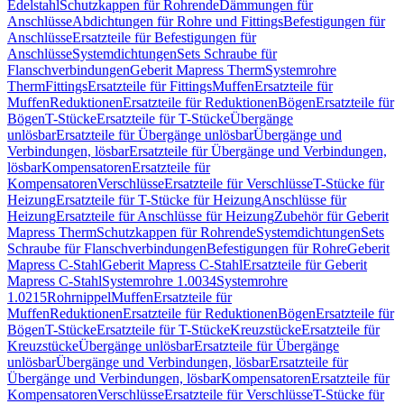
Edelstahl
Schutzkappen für Rohrende
Dämmungen für
Anschlüsse
Abdichtungen für Rohre und Fittings
Befestigungen für
Anschlüsse
Ersatzteile für Befestigungen für
Anschlüsse
Systemdichtungen
Sets Schraube für
Flanschverbindungen
Geberit Mapress Therm
Systemrohre
Therm
Fittings
Ersatzteile für Fittings
Muffen
Ersatzteile für
Muffen
Reduktionen
Ersatzteile für Reduktionen
Bögen
Ersatzteile für
Bögen
T-Stücke
Ersatzteile für T-Stücke
Übergänge
unlösbar
Ersatzteile für Übergänge unlösbar
Übergänge und
Verbindungen, lösbar
Ersatzteile für Übergänge und Verbindungen,
lösbar
Kompensatoren
Ersatzteile für
Kompensatoren
Verschlüsse
Ersatzteile für Verschlüsse
T-Stücke für
Heizung
Ersatzteile für T-Stücke für Heizung
Anschlüsse für
Heizung
Ersatzteile für Anschlüsse für Heizung
Zubehör für Geberit
Mapress Therm
Schutzkappen für Rohrende
Systemdichtungen
Sets
Schraube für Flanschverbindungen
Befestigungen für Rohre
Geberit
Mapress C-Stahl
Geberit Mapress C-Stahl
Ersatzteile für Geberit
Mapress C-Stahl
Systemrohre 1.0034
Systemrohre
1.0215
Rohrnippel
Muffen
Ersatzteile für
Muffen
Reduktionen
Ersatzteile für Reduktionen
Bögen
Ersatzteile für
Bögen
T-Stücke
Ersatzteile für T-Stücke
Kreuzstücke
Ersatzteile für
Kreuzstücke
Übergänge unlösbar
Ersatzteile für Übergänge
unlösbar
Übergänge und Verbindungen, lösbar
Ersatzteile für
Übergänge und Verbindungen, lösbar
Kompensatoren
Ersatzteile für
Kompensatoren
Verschlüsse
Ersatzteile für Verschlüsse
T-Stücke für