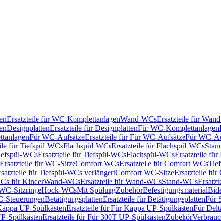
en
Ersatzteile für WC-Komplettanlagen
Wand-WCs
Ersatzteile für Wa
ken
Designplatten
Ersatzteile für Designplatten
Für WC-Komplettanlagen
tanlagen
Für WC-Aufsätze
Ersatzteile für Für WC-Aufsätze
Für WC-Au
eile für Tiefspül-WCs
Flachspül-WCs
Ersatzteile für Flachspül-WCs
Stan
iefspül-WCs
Ersatzteile für Tiefspül-WCs
Flachspül-WCs
Ersatzteile fü
Ersatzteile für WC-Sitze
Comfort WCs
Ersatzteile für Comfort WCs
Tie
rsatzteile für Tiefspül-WCs verlängert
Comfort WC-Sitze
Ersatzteile fü
WCs für Kinder
Wand-WCs
Ersatzteile für Wand-WCs
Stand-WCs
Ersatzt
r WC-Sitzringe
Hock-WCs
Mit Spülung
Zubehör
Befestigungsmaterial
Bide
C-Steuerungen
Betätigungsplatten
Ersatzteile für Betätigungsplatten
Für 
Kappa UP-Spülkästen
Ersatzteile für Für Kappa UP-Spülkästen
Für Delt
P-Spülkästen
Ersatzteile für Für 300T UP-Spülkästen
Zubehör
Verbrauc