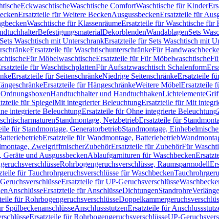
htische
Eckwaschtische
Waschtische Comfort
Waschtische für Kinder
Ers
Becken
Ersatzteile für Weitere Becken
Ausgussbecken
Ersatzteile für Au
ngbecken
Waschtische für Klassenräume
Ersatzteile für Waschtische fü
ndtuchhalter
Befestigungsmaterial
Dekorblenden
Wandablagen
Sets Wasc
Sets Waschtisch mit Unterschrank
Ersatzteile für Sets Waschtisch mit 
rschränke
Ersatzteile für Waschtischunterschränke
Für Handwaschbeck
schtische
Für Möbelwaschtische
Ersatzteile für Für Möbelwaschtische
Fü
rsatzteile für Waschtischplatten
Für Aufsatzwaschtisch Schalenform
Ers
änke
Ersatzteile für Seitenschränke
Niedrige Seitenschränke
Ersatzteile f
ängeschränke
Ersatzteile für Hängeschränke
Weitere Möbel
Ersatzteile 
d Ordnungsboxen
Handtuchhalter und Handtuchhaken
Lichtelemente
Grif
tzteile für Spiegel
Mit integrierter Beleuchtung
Ersatzteile für Mit integr
ne integrierte Beleuchtung
Ersatzteile für Ohne integrierte Beleuchtung
aschtischarmaturen
Standmontage, Netzbetrieb
Ersatzteile für Standmont
eile für Standmontage, Generatorbetrieb
Standmontage, Einhebelmische
tteriebetrieb
Ersatzteile für Wandmontage, Batteriebetrieb
Wandmontage
ndmontage, Zweigriffmischer
Zubehör
Ersatzteile für Zubehör
Für Wascht
n, Geräte und Ausgussbecken
Ablaufgarnituren für Waschbecken
Ersatzt
ngeruchsverschlüsse
Rohrbogengeruchsverschlüsse, Raumsparmodell
Er
zteile für Tauchrohrgeruchsverschlüsse für Waschbecken
Tauchrohrgeru
Geruchsverschlüsse
Ersatzteile für UP-Geruchsverschlüsse
Waschbecken
en
Anschlüsse
Ersatzteile für Anschlüsse
Dichtungen
Standrohre
Verläng
teile für Rohrbogengeruchsverschlüsse
Doppelkammergeruchsverschlüs
für Spülbeckenanschlüsse
Anschlussstutzen
Ersatzteile für Anschlussstutz
rschlüsse
Ersatzteile für Rohrbogengeruchsverschlüsse
UP-Geruchsvers