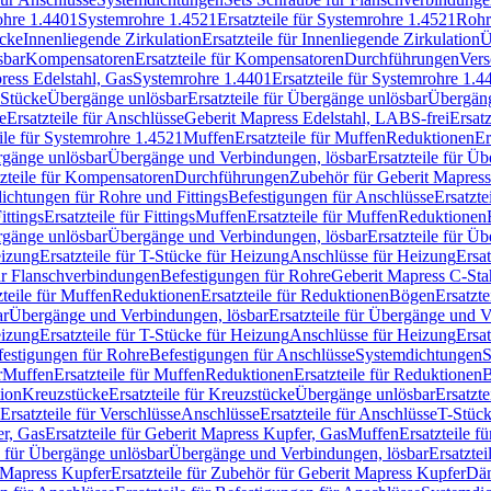
rohre 1.4401
Systemrohre 1.4521
Ersatzteile für Systemrohre 1.4521
Rohr
ücke
Innenliegende Zirkulation
Ersatzteile für Innenliegende Zirkulation
Ü
sbar
Kompensatoren
Ersatzteile für Kompensatoren
Durchführungen
Vers
press Edelstahl, Gas
Systemrohre 1.4401
Ersatzteile für Systemrohre 1.4
-Stücke
Übergänge unlösbar
Ersatzteile für Übergänge unlösbar
Übergäng
e
Ersatzteile für Anschlüsse
Geberit Mapress Edelstahl, LABS-frei
Ersat
eile für Systemrohre 1.4521
Muffen
Ersatzteile für Muffen
Reduktionen
Er
ergänge unlösbar
Übergänge und Verbindungen, lösbar
Ersatzteile für Ü
tzteile für Kompensatoren
Durchführungen
Zubehör für Geberit Mapress
ichtungen für Rohre und Fittings
Befestigungen für Anschlüsse
Ersatzte
ittings
Ersatzteile für Fittings
Muffen
Ersatzteile für Muffen
Reduktionen
ergänge unlösbar
Übergänge und Verbindungen, lösbar
Ersatzteile für Ü
eizung
Ersatzteile für T-Stücke für Heizung
Anschlüsse für Heizung
Ersat
ür Flanschverbindungen
Befestigungen für Rohre
Geberit Mapress C-Sta
zteile für Muffen
Reduktionen
Ersatzteile für Reduktionen
Bögen
Ersatzte
ar
Übergänge und Verbindungen, lösbar
Ersatzteile für Übergänge und 
eizung
Ersatzteile für T-Stücke für Heizung
Anschlüsse für Heizung
Ersat
festigungen für Rohre
Befestigungen für Anschlüsse
Systemdichtungen
S
r
Muffen
Ersatzteile für Muffen
Reduktionen
Ersatzteile für Reduktionen
tion
Kreuzstücke
Ersatzteile für Kreuzstücke
Übergänge unlösbar
Ersatzt
Ersatzteile für Verschlüsse
Anschlüsse
Ersatzteile für Anschlüsse
T-Stück
r, Gas
Ersatzteile für Geberit Mapress Kupfer, Gas
Muffen
Ersatzteile f
e für Übergänge unlösbar
Übergänge und Verbindungen, lösbar
Ersatzte
 Mapress Kupfer
Ersatzteile für Zubehör für Geberit Mapress Kupfer
Däm