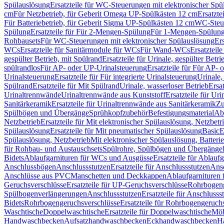
Spülauslösung
Ersatzteile für WC-Steuerungen mit elektronischer Spü
cm
Für Netzbetrieb, für Geberit Omega UP-Spülkästen 12 cm
Ersatzte
Für Batteriebetrieb, für Geberit Sigma UP-Spülkästen 12 cm
WC-Steue
Spülung
Ersatzteile für Für 2-Mengen-Spülung
Für 1-Mengen-Spülun
Rohbausets
Für WC-Steuerungen mit elektronischer Spülauslösung
Er
WCs
Ersatzteile für Sanitärmodule für WCs
Für Wand-WCs
Ersatztei
gespülter Betrieb, mit Spülrand
Ersatzteile für Urinale, gespülter Betr
spülrandlos
Für AP- oder UP-Urinalsteuerung
Ersatzteile für Für AP-
Urinalsteuerung
Ersatzteile für Für integrierte Urinalsteuerung
Urinale,
Spülrand
Ersatzteile für Mit Spülrand
Urinale, wasserloser Betrieb
Ersat
Urinaltrennwände
Urinaltrennwände aus Kunststoff
Ersatzteile für Ur
Sanitärkeramik
Ersatzteile für Urinaltrennwände aus Sanitärkeramik
Zu
Spülbögen und Übergänge
Sprühkopfzubehör
Befestigungsmaterial
Abl
Netzbetrieb
Ersatzteile für Mit elektronischer Spülauslösung, Netzbetr
Spülauslösung
Ersatzteile für Mit pneumatischer Spülauslösung
Basic
E
Spülauslösung, Netzbetrieb
Mit elektronischer Spülauslösung, Batterie
für Rohbau- und Austauschsets
Spülrohre, Spülbögen und Übergänge
Bidets
Ablaufgarnituren für WCs und Ausgüsse
Ersatzteile für Ablau
Anschlussbögen
Anschlussstutzen
Ersatzteile für Anschlussstutzen
Ansc
Anschlüsse aus PVC
Manschetten und Deckkappen
Ablaufgarnituren 
Geruchsverschlüsse
Ersatzteile für UP-Geruchsverschlüsse
Rohrbogeng
Spülbogenverlängerungen
Anschlussstutzen
Ersatzteile für Anschlusss
Bidets
Rohrbogengeruchsverschlüsse
Ersatzteile für Rohrbogengeruch
Waschtische
Doppelwaschtische
Ersatzteile für Doppelwaschtische
Möb
Handwaschbecken
Aufsatzhandwaschbecken
Eckhandwaschbecken
H