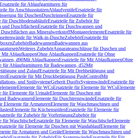
Ersatzteile für Ablaufgarnituren für
teile für Anschlussstutzen
Ablaufventile
Ersatzteile für
wässerung für Duschen
Duschrinnen
Ersatzteile für
 für Duschbodenabläufe
Ersatzteile für Zubehör für
 und Duschflächen
Ersatzteile für Duschwannen und
ür Duschflächen aus Mineralwerkstoff
Montageelemente
Ersatzteile für
chseitenwände für Walk-in-Dusche
Zubehör
Ersatzteile für
geboxen
Zubehör
Badewannen
Badewannen aus
aratursets
Weiteres Zubehör
Apparateanschlüsse für Duschen und
ür Mit Ablaufkappen
Ohne Ablaufkappen
Ersatzteile für Ohne
hwannen, d90
Mit Ablaufkappen
Ersatzteile für Mit Ablaufkappen
Ohne
le für Ablaufgarnituren für Badewannen, d52
Mit
tätigung und Zulauf
Ersatzteile für Mit Drehbetätigung und
trol
Ersatzteile für Mit Druckbetätigung PushControl
Mit
allations- und Spülsysteme
Geberit Duofix
Systemwände
Ersatzteile für
eelemente
Elemente für WCs
Ersatzteile für Elemente für WCs
Elemente
le für Elemente für Urinale
Elemente für Duschen mit
- und Badewannen
Elemente für Duschtrennwände
Ersatzteile für
für Elemente für Armaturen
Elemente für Waschmaschinen und
llasten
Elemente für Küchenspülen
Ersatzteile für Elemente für
satzteile für Zubehör für Vorfertigung
Zubehör für
e für Waschtische
Ersatzteile für Elemente für Waschtische
Elemente
rsatzteile für Elemente für Duschen mit Wandablauf
Elemente für
lemente für Armaturen und Geräte
Elemente für Waschmaschinen und
behör
Ersatzteile für Zubehör
Für Systemwände
Ersatzteile für Für