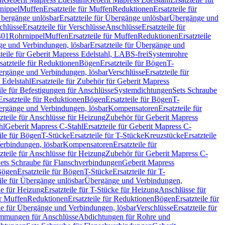
nippel
Muffen
Ersatzteile für Muffen
Reduktionen
Ersatzteile für
bergänge unlösbar
Ersatzteile für Übergänge unlösbar
Übergänge und
chlüsse
Ersatzteile für Verschlüsse
Anschlüsse
Ersatzteile für
401
Rohrnippel
Muffen
Ersatzteile für Muffen
Reduktionen
Ersatzteile
e und Verbindungen, lösbar
Ersatzteile für Übergänge und
zteile für Geberit Mapress Edelstahl, LABS-frei
Systemrohre
satzteile für Reduktionen
Bögen
Ersatzteile für Bögen
T-
bergänge und Verbindungen, lösbar
Verschlüsse
Ersatzteile für
 Edelstahl
Ersatzteile für Zubehör für Geberit Mapress
ile für Befestigungen für Anschlüsse
Systemdichtungen
Sets Schraube
Ersatzteile für Reduktionen
Bögen
Ersatzteile für Bögen
T-
bergänge und Verbindungen, lösbar
Kompensatoren
Ersatzteile für
zteile für Anschlüsse für Heizung
Zubehör für Geberit Mapress
hl
Geberit Mapress C-Stahl
Ersatzteile für Geberit Mapress C-
ile für Bögen
T-Stücke
Ersatzteile für T-Stücke
Kreuzstücke
Ersatzteile
Verbindungen, lösbar
Kompensatoren
Ersatzteile für
zteile für Anschlüsse für Heizung
Zubehör für Geberit Mapress C-
ets Schraube für Flanschverbindungen
Geberit Mapress
Bögen
Ersatzteile für Bögen
T-Stücke
Ersatzteile für T-
eile für Übergänge unlösbar
Übergänge und Verbindungen,
e für Heizung
Ersatzteile für T-Stücke für Heizung
Anschlüsse für
ür Muffen
Reduktionen
Ersatzteile für Reduktionen
Bögen
Ersatzteile für
ile für Übergänge und Verbindungen, lösbar
Verschlüsse
Ersatzteile für
mungen für Anschlüsse
Abdichtungen für Rohre und