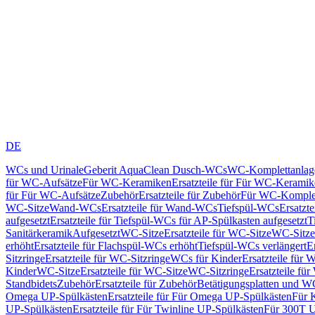
DE
WCs und Urinale
Geberit AquaClean Dusch-WCs
WC-Komplettanlag
für WC-Aufsätze
Für WC-Keramiken
Ersatzteile für Für WC-Kerami
für Für WC-Aufsätze
Zubehör
Ersatzteile für Zubehör
Für WC-Komplet
WC-Sitze
Wand-WCs
Ersatzteile für Wand-WCs
Tiefspül-WCs
Ersatzt
aufgesetzt
Ersatzteile für Tiefspül-WCs für AP-Spülkasten aufgesetzt
T
Sanitärkeramik
Aufgesetzt
WC-Sitze
Ersatzteile für WC-Sitze
WC-Sitze
erhöht
Ersatzteile für Flachspül-WCs erhöht
Tiefspül-WCs verlängert
E
Sitzringe
Ersatzteile für WC-Sitzringe
WCs für Kinder
Ersatzteile für 
Kinder
WC-Sitze
Ersatzteile für WC-Sitze
WC-Sitzringe
Ersatzteile fü
Standbidets
Zubehör
Ersatzteile für Zubehör
Betätigungsplatten und W
Omega UP-Spülkästen
Ersatzteile für Für Omega UP-Spülkästen
Für 
UP-Spülkästen
Ersatzteile für Für Twinline UP-Spülkästen
Für 300T U