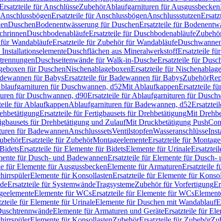
Ersatzteile für Anschlüsse
Zubehör
Ablaufgarnituren für Ausgussbecken
Anschlussbögen
Ersatzteile für Anschlussbögen
Anschlussstutzen
Ersatz
nen
Duschen
Bodenentwässerung für Duschen
Ersatzteile für Bodenent
schrinnen
Duschbodenabläufe
Ersatzteile für Duschbodenabläufe
Zubehör
für Wandabläufe
Ersatzteile für Zubehör für Wandabläufe
Duschwannen
Installationselemente
Duschflächen aus Mineralwerkstoff
Ersatzteile f
btrennungen
Duschseitenwände für Walk-in-Dusche
Ersatzteile für Dus
lageboxen für Duschen
Nischenablageboxen
Ersatzteile für Nischenabla
dewannen für Babys
Ersatzteile für Badewannen für Babys
Zubehör
Rep
 Ablaufgarnituren für Duschwannen, d52
Mit Ablaufkappen
Ersatzteile f
turen für Duschwannen, d90
Ersatzteile für Ablaufgarnituren für Dusc
teile für Ablaufkappen
Ablaufgarnituren für Badewannen, d52
Ersatztei
rehbetätigung
Ersatzteile für Fertigbausets für Drehbetätigung
Mit Drehbe
rtigbausets für Drehbetätigung und Zulauf
Mit Druckbetätigung PushCon
ituren für Badewannen
Anschlusssets
Ventilstopfen
Wasseranschlüsse
Inst
ubehör
Ersatzteile für Zubehör
Montageelemente
Ersatzteile für Montag
Bidets
Ersatzteile für Elemente für Bidets
Elemente für Urinale
Ersatztei
mente für Dusch- und Badewannen
Ersatzteile für Elemente für Dusch
ile für Elemente für Ausgussbecken
Elemente für Armaturen
Ersatzteile 
hirrspüler
Elemente für Konsollasten
Ersatzteile für Elemente für Konso
de
Ersatzteile für Systemwände
Tragsysteme
Zubehör für Vorfertigung
Er
ageelemente
Elemente für WCs
Ersatzteile für Elemente für WCs
Element
tzteile für Elemente für Urinale
Elemente für Duschen mit Wandablauf
E
r Duschtrennwände
Elemente für Armaturen und Geräte
Ersatzteile für E
hirrspüler
Elemente für Konsollasten
Zubehör
Ersatzteile für Zubehör
Zu