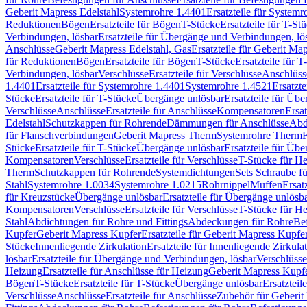
Geberit Mapress Edelstahl
Systemrohre 1.4401
Ersatzteile für System
Reduktionen
Bögen
Ersatzteile für Bögen
T-Stücke
Ersatzteile für T-St
Verbindungen, lösbar
Ersatzteile für Übergänge und Verbindungen, lö
Anschlüsse
Geberit Mapress Edelstahl, Gas
Ersatzteile für Geberit Ma
für Reduktionen
Bögen
Ersatzteile für Bögen
T-Stücke
Ersatzteile für T
Verbindungen, lösbar
Verschlüsse
Ersatzteile für Verschlüsse
Anschlüss
1.4401
Ersatzteile für Systemrohre 1.4401
Systemrohre 1.4521
Ersatzt
Stücke
Ersatzteile für T-Stücke
Übergänge unlösbar
Ersatzteile für Üb
Verschlüsse
Anschlüsse
Ersatzteile für Anschlüsse
Kompensatoren
Ersa
Edelstahl
Schutzkappen für Rohrende
Dämmungen für Anschlüsse
Abd
für Flanschverbindungen
Geberit Mapress Therm
Systemrohre Therm
F
Stücke
Ersatzteile für T-Stücke
Übergänge unlösbar
Ersatzteile für Üb
Kompensatoren
Verschlüsse
Ersatzteile für Verschlüsse
T-Stücke für H
Therm
Schutzkappen für Rohrende
Systemdichtungen
Sets Schraube f
Stahl
Systemrohre 1.0034
Systemrohre 1.0215
Rohrnippel
Muffen
Ersat
für Kreuzstücke
Übergänge unlösbar
Ersatzteile für Übergänge unlösb
Kompensatoren
Verschlüsse
Ersatzteile für Verschlüsse
T-Stücke für H
Stahl
Abdichtungen für Rohre und Fittings
Abdeckungen für Rohre
Be
Kupfer
Geberit Mapress Kupfer
Ersatzteile für Geberit Mapress Kupfe
Stücke
Innenliegende Zirkulation
Ersatzteile für Innenliegende Zirkula
lösbar
Ersatzteile für Übergänge und Verbindungen, lösbar
Verschlüsse
Heizung
Ersatzteile für Anschlüsse für Heizung
Geberit Mapress Kupfe
Bögen
T-Stücke
Ersatzteile für T-Stücke
Übergänge unlösbar
Ersatzteil
Verschlüsse
Anschlüsse
Ersatzteile für Anschlüsse
Zubehör für Geberit