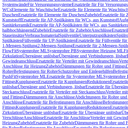
Systemwände
Für Versorgungssysteme
Ersatzteile für Für Versorgung
WCs
Elemente für Waschtische
Ersatzteile für Elemente für Waschtisc
Duschen
Ersatzteile für Elemente für Duschen
Zubehör
Ersatzteile für
Kunststoff
Ersatzteile für AP-Spülkästen für WCs, aus Kunststoff
Aufg
Sanitärkeramik
Ersatzteile für AP-Spülkästen für WCs, aus Sanitärker
halbhochhängend
Zubehör
Ersatzteile für Zubehör
Anschlüsse
Ersatztei
Staueinsätze
Verbrauchsmaterial
Spülventile
Unterputzspülkästen
Spülr
Spülkästen
Füllventile für UP-Spülkästen
Ersatzteile für Füllventile f
1-Mengen-Spülung
2-Mengen-Spülung
Ersatzteile für 2-Mengen-Spül
FlowFit
Systemrohre ML
Systemrohre PB
Systemrohre Heizung ML
Fi
Zirkulation
Übergänge unlösbar
Übergänge und Verbindungen, lösbar
Gewindeanschluss
Ersatzteile für Verteiler mit Gewindeanschluss
Verte
Anschlüsse für Heizung
Zubehör
Dämmungen für Rohre und Fittings
D
Rohre
Befestigungen für Rohre
Schutzrohre und Einlegehilfen
Befesti
PushFit
Systemrohre ML
Ersatzteile für Systemrohre ML
Systemrohre
Fittings
Kupplungen
Ersatzteile für Kupplungen
Reduktionen
Ersatztei
unlösbar
Übergänge und Verbindungen, lösbar
Ersatzteile für Übergä
Steckanschluss
Ersatzteile für Verteiler mit Steckanschluss
Verteiler m
und Fittings
Dämmungen für Anschlüsse
Abdichtungen für Rohre und 
Anschlüsse
Ersatzteile für Befestigungen für Anschlüsse
Befestigungen 
Fittings
Kupplungen
Ersatzteile für Kupplungen
Reduktionen
Ersatztei
Zirkulation
Übergänge unlösbar
Ersatzteile für Übergänge unlösbar
Übe
Verschlüsse
Anschlüsse
Ersatzteile für Anschlüsse
Verteiler mit Gewin
Heizung
Zubehör
Ersatzteile für Zubehör
Dämmungen für Rohre und Fi
für Rohre
Befestigungen für Anschlüsse
Ersatzteile für Befestigungen 