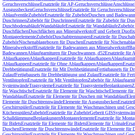
Geruchsverschlüsse
Ersatzteile für AP-Geruchsverschlüsse
Anschlüsse
Ausgussbecken
Geruchsverschlüsse
Ersatzteile für Geruchsverschlüsse
Ablaufventile
Zubehör
Ersatzteile für Zubehör
Duschen und Badewan
Duschrinnen
Zubehör für Duschrinnen
Ersatzteile für Zubehör für Du
Duschbodenabläufe
Wandabläufe
Ersatzteile für Wandabläufe
Zubehör 
Duschflächen
Duschflächen aus Mineralwerkstoff und Geberit Duofix 
Montageelemente
Zubehör
Duschabtrennungen
Ersatzteile für Duscha
Zubehör
Nischenablageboxen für Duschen
Ersatzteile für Nischenab
Mineralwerkstoff
Ersatzteile für Badewannen aus Mineralwerkstoff
Ba
Badewannen
Ablaufgarnituren für Duschwannen, d52
Ersatzteile für
Ablaufkappen
Ablaufkappen
Ersatzteile für Ablaufkappen
Ablaufgarni
Ablaufkappen
Ersatzteile für Ohne Ablaufkappen
Ablaufkappen
Ersatz
Drehbetätigung
Ersatzteile für Mit Drehbetätigung
Fertigbausets für D
Zulauf
Fertigbausets für Drehbetätigung und Zulauf
Ersatzteile für Fe
Ventilstopfen
Ersatzteile für Mit Ventilstopfen
Zubehör für Ablaufgarn
Systemwände
Tragsysteme
Ersatzteile für Tragsysteme
Beplankungen
Z
für Waschtische
Ersatzteile für Elemente für Waschtische
Elemente für 
Wandablauf
Ersatzteile für Elemente für Duschen mit Wandablauf
Ele
Elemente für Duschtrennwände
Elemente für Ausgussbecken
Ersatzte
Geschirrspüler
Ersatzteile für Elemente für Waschmaschinen und Gesc
Küchenspülen
Zubehör
Ersatzteile für Zubehör
Geberit GIS
Systemwän
Schalldämmung
Beplankungen
Montageelemente
Ersatzteile für Mont
für Bidets
Ersatzteile für Elemente für Bidets
Elemente für Urinale
Ersa
Duschen
Elemente für Duschtrennwände
Ersatzteile für Elemente fü
Geschirrspüler
Ersatzteile für Elemente für Waschmaschinen und Gesc