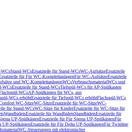
nd-WCs
Stand-WCs
Ersatzteile für Stand-WCs
WC-Aufsätze
Ersatzteile
Ersatzteile für Für WC-Komplettanlagen
Für WC-Aufsätze
Ersatzteile
fsätze und WC-Komplettanlagen
WCs
Verbrauchsmaterial
WCs und
d-WCs
Ersatzteile für Stand-WCs
Tiefspül-WCs für AP-Spülkasten
r Flachspül-WCs
AP-Spülkästen für WCs, aus
fspül-WCs erhöht
Ersatzteile für Tiefspül-WCs erhöht
Flachspül-WCs
r Comfort WC-Sitze
WC-Sitze
Ersatzteile für WC-Sitze
WC-
eile für Stand-WCs
WC-Sitze für Kinder
Ersatzteile für WC-Sitze für
ts
Wandbidets
Ersatzteile für Wandbidets
Standbidets
Ersatzteile für
Sigma UP-Spülkästen
Ersatzteile für Für Sigma UP-Spülkästen
Für
a UP-Spülkästen
Ersatzteile für Für Delta UP-Spülkästen
Für Twinline
hsmaterial
WC-Steuerungen mit elektronischer