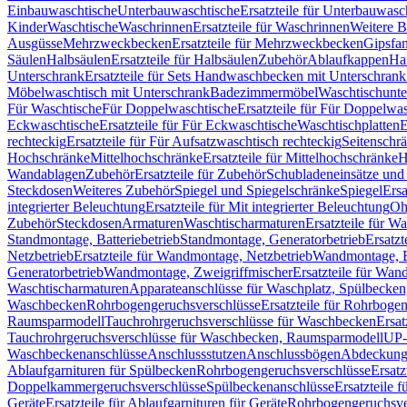
Einbauwaschtische
Unterbauwaschtische
Ersatzteile für Unterbauwasc
Kinder
Waschtische
Waschrinnen
Ersatzteile für Waschrinnen
Weitere 
Ausgüsse
Mehrzweckbecken
Ersatzteile für Mehrzweckbecken
Gipsfa
Säulen
Halbsäulen
Ersatzteile für Halbsäulen
Zubehör
Ablaufkappen
Ha
Unterschrank
Ersatzteile für Sets Handwaschbecken mit Unterschrank
Möbelwaschtisch mit Unterschrank
Badezimmermöbel
Waschtischunte
Für Waschtische
Für Doppelwaschtische
Ersatzteile für Für Doppelwa
Eckwaschtische
Ersatzteile für Für Eckwaschtische
Waschtischplatten
E
rechteckig
Ersatzteile für Für Aufsatzwaschtisch rechteckig
Seitenschr
Hochschränke
Mittelhochschränke
Ersatzteile für Mittelhochschränke
H
Wandablagen
Zubehör
Ersatzteile für Zubehör
Schubladeneinsätze un
Steckdosen
Weiteres Zubehör
Spiegel und Spiegelschränke
Spiegel
Ersa
integrierter Beleuchtung
Ersatzteile für Mit integrierter Beleuchtung
Oh
Zubehör
Steckdosen
Armaturen
Waschtischarmaturen
Ersatzteile für W
Standmontage, Batteriebetrieb
Standmontage, Generatorbetrieb
Ersatzt
Netzbetrieb
Ersatzteile für Wandmontage, Netzbetrieb
Wandmontage, Ba
Generatorbetrieb
Wandmontage, Zweigriffmischer
Ersatzteile für Wa
Waschtischarmaturen
Apparateanschlüsse für Waschplatz, Spülbecke
Waschbecken
Rohrbogengeruchsverschlüsse
Ersatzteile für Rohrboge
Raumsparmodell
Tauchrohrgeruchsverschlüsse für Waschbecken
Ersat
Tauchrohrgeruchsverschlüsse für Waschbecken, Raumsparmodell
UP-
Waschbeckenanschlüsse
Anschlussstutzen
Anschlussbögen
Abdeckung
Ablaufgarnituren für Spülbecken
Rohrbogengeruchsverschlüsse
Ersatz
Doppelkammergeruchsverschlüsse
Spülbeckenanschlüsse
Ersatzteile 
Geräte
Ersatzteile für Ablaufgarnituren für Geräte
Rohrbogengeruchsve