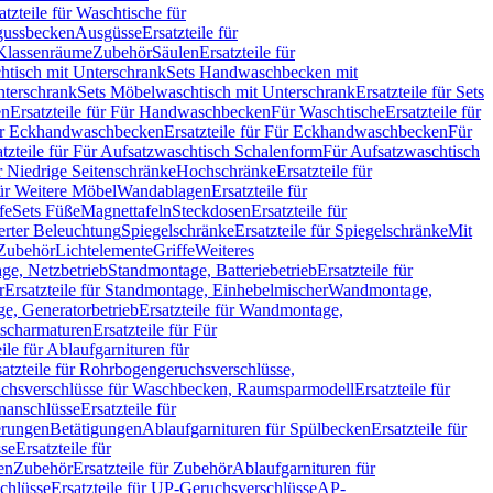
atzteile für Waschtische für
sgussbecken
Ausgüsse
Ersatzteile für
r Klassenräume
Zubehör
Säulen
Ersatzteile für
htisch mit Unterschrank
Sets Handwaschbecken mit
Unterschrank
Sets Möbelwaschtisch mit Unterschrank
Ersatzteile für Sets
en
Ersatzteile für Für Handwaschbecken
Für Waschtische
Ersatzteile für
r Eckhandwaschbecken
Ersatzteile für Für Eckhandwaschbecken
Für
atzteile für Für Aufsatzwaschtisch Schalenform
Für Aufsatzwaschtisch
ür Niedrige Seitenschränke
Hochschränke
Ersatzteile für
für Weitere Möbel
Wandablagen
Ersatzteile für
fe
Sets Füße
Magnettafeln
Steckdosen
Ersatzteile für
ierter Beleuchtung
Spiegelschränke
Ersatzteile für Spiegelschränke
Mit
Zubehör
Lichtelemente
Griffe
Weiteres
age, Netzbetrieb
Standmontage, Batteriebetrieb
Ersatzteile für
r
Ersatzteile für Standmontage, Einhebelmischer
Wandmontage,
, Generatorbetrieb
Ersatzteile für Wandmontage,
ischarmaturen
Ersatzteile für Für
eile für Ablaufgarnituren für
satzteile für Rohrbogengeruchsverschlüsse,
chsverschlüsse für Waschbecken, Raumsparmodell
Ersatzteile für
anschlüsse
Ersatzteile für
erungen
Betätigungen
Ablaufgarnituren für Spülbecken
Ersatzteile für
se
Ersatzteile für
en
Zubehör
Ersatzteile für Zubehör
Ablaufgarnituren für
chlüsse
Ersatzteile für UP-Geruchsverschlüsse
AP-