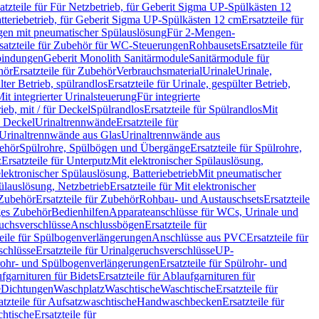
atzteile für Für Netzbetrieb, für Geberit Sigma UP-Spülkästen 12
tteriebetrieb, für Geberit Sigma UP-Spülkästen 12 cm
Ersatzteile für
gen mit pneumatischer Spülauslösung
Für 2-Mengen-
satzteile für Zubehör für WC-Steuerungen
Rohbausets
Ersatzteile für
bindungen
Geberit Monolith Sanitärmodule
Sanitärmodule für
hör
Ersatzteile für Zubehör
Verbrauchsmaterial
Urinale
Urinale,
lter Betrieb, spülrandlos
Ersatzteile für Urinale, gespülter Betrieb,
Mit integrierter Urinalsteuerung
Für integrierte
rieb, mit / für Deckel
Spülrandlos
Ersatzteile für Spülrandlos
Mit
e Deckel
Urinaltrennwände
Ersatzteile für
r Urinaltrennwände aus Glas
Urinaltrennwände aus
ehör
Spülrohre, Spülbögen und Übergänge
Ersatzteile für Spülrohre,
z
Ersatzteile für Unterputz
Mit elektronischer Spülauslösung,
 elektronischer Spülauslösung, Batteriebetrieb
Mit pneumatischer
ülauslösung, Netzbetrieb
Ersatzteile für Mit elektronischer
Zubehör
Ersatzteile für Zubehör
Rohbau- und Austauschsets
Ersatzteile
ges Zubehör
Bedienhilfen
Apparateanschlüsse für WCs, Urinale und
ruchsverschlüsse
Anschlussbögen
Ersatzteile für
teile für Spülbogenverlängerungen
Anschlüsse aus PVC
Ersatzteile für
schlüsse
Ersatzteile für Urinalgeruchsverschlüsse
UP-
rohr- und Spülbogenverlängerungen
Ersatzteile für Spülrohr- und
fgarnituren für Bidets
Ersatzteile für Ablaufgarnituren für
e
Dichtungen
Waschplatz
Waschtische
Waschtische
Ersatzteile für
atzteile für Aufsatzwaschtische
Handwaschbecken
Ersatzteile für
htische
Ersatzteile für