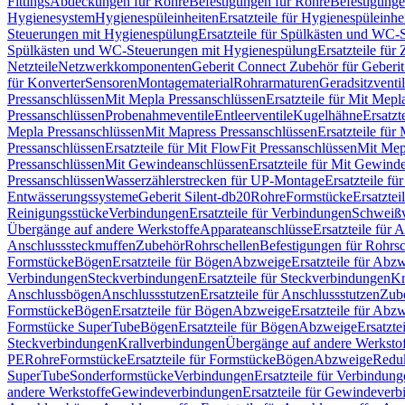
Fittings
Abdeckungen für Rohre
Befestigungen für Rohre
Befestigunge
Hygienesystem
Hygienespüleinheiten
Ersatzteile für Hygienespüleinhe
Steuerungen mit Hygienespülung
Ersatzteile für Spülkästen und WC
Spülkästen und WC-Steuerungen mit Hygienespülung
Ersatzteile fü
Netzteile
Netzwerkkomponenten
Geberit Connect Zubehör für Geberi
für Konverter
Sensoren
Montagematerial
Rohrarmaturen
Geradsitzventi
Pressanschlüssen
Mit Mepla Pressanschlüssen
Ersatzteile für Mit Mepl
Pressanschlüssen
Probenahmeventile
Entleerventile
Kugelhähne
Ersatzt
Mepla Pressanschlüssen
Mit Mapress Pressanschlüssen
Ersatzteile für
Pressanschlüssen
Ersatzteile für Mit FlowFit Pressanschlüssen
Mit Mep
Pressanschlüssen
Mit Gewindeanschlüssen
Ersatzteile für Mit Gewind
Pressanschlüssen
Wasserzählerstrecken für UP-Montage
Ersatzteile f
Entwässerungssysteme
Geberit Silent-db20
Rohre
Formstücke
Ersatztei
Reinigungsstücke
Verbindungen
Ersatzteile für Verbindungen
Schweiß
Übergänge auf andere Werkstoffe
Apparateanschlüsse
Ersatzteile für 
Anschlusssteckmuffen
Zubehör
Rohrschellen
Befestigungen für Rohrsc
Formstücke
Bögen
Ersatzteile für Bögen
Abzweige
Ersatzteile für Abz
Verbindungen
Steckverbindungen
Ersatzteile für Steckverbindungen
Kr
Anschlussbögen
Anschlussstutzen
Ersatzteile für Anschlussstutzen
Zub
Formstücke
Bögen
Ersatzteile für Bögen
Abzweige
Ersatzteile für Abz
Formstücke SuperTube
Bögen
Ersatzteile für Bögen
Abzweige
Ersatzte
Steckverbindungen
Krallverbindungen
Übergänge auf andere Werksto
PE
Rohre
Formstücke
Ersatzteile für Formstücke
Bögen
Abzweige
Redu
SuperTube
Sonderformstücke
Verbindungen
Ersatzteile für Verbindun
andere Werkstoffe
Gewindeverbindungen
Ersatzteile für Gewindever