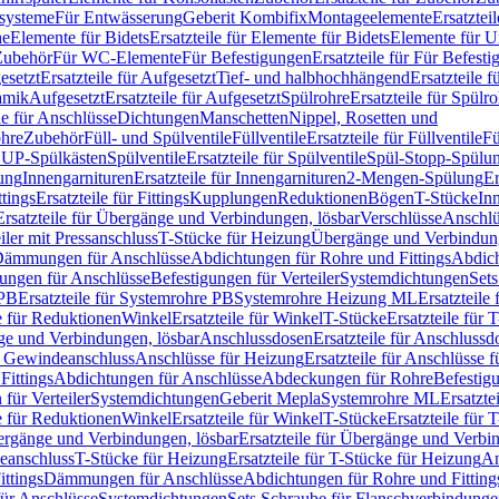
ssysteme
Für Entwässerung
Geberit Kombifix
Montageelemente
Ersatztei
he
Elemente für Bidets
Ersatzteile für Elemente für Bidets
Elemente für U
 Zubehör
Für WC-Elemente
Für Befestigungen
Ersatzteile für Für Befest
esetzt
Ersatzteile für Aufgesetzt
Tief- und halbhochhängend
Ersatzteile 
amik
Aufgesetzt
Ersatzteile für Aufgesetzt
Spülrohre
Ersatzteile für Spülr
le für Anschlüsse
Dichtungen
Manschetten
Nippel, Rosetten und
ohre
Zubehör
Füll- und Spülventile
Füllventile
Ersatzteile für Füllventile
Fü
ür UP-Spülkästen
Spülventile
Ersatzteile für Spülventile
Spül-Stopp-Spülu
ung
Innengarnituren
Ersatzteile für Innengarnituren
2-Mengen-Spülung
Er
ttings
Ersatzteile für Fittings
Kupplungen
Reduktionen
Bögen
T-Stücke
In
Ersatzteile für Übergänge und Verbindungen, lösbar
Verschlüsse
Anschlü
iler mit Pressanschluss
T-Stücke für Heizung
Übergänge und Verbindung
ämmungen für Anschlüsse
Abdichtungen für Rohre und Fittings
Abdich
gungen für Anschlüsse
Befestigungen für Verteiler
Systemdichtungen
Set
 PB
Ersatzteile für Systemrohre PB
Systemrohre Heizung ML
Ersatzteil
le für Reduktionen
Winkel
Ersatzteile für Winkel
T-Stücke
Ersatzteile für 
nge und Verbindungen, lösbar
Anschlussdosen
Ersatzteile für Anschlussd
it Gewindeanschluss
Anschlüsse für Heizung
Ersatzteile für Anschlüsse 
Fittings
Abdichtungen für Anschlüsse
Abdeckungen für Rohre
Befestig
für Verteiler
Systemdichtungen
Geberit Mepla
Systemrohre ML
Ersatzte
le für Reduktionen
Winkel
Ersatzteile für Winkel
T-Stücke
Ersatzteile für 
rgänge und Verbindungen, lösbar
Ersatzteile für Übergänge und Verbi
deanschluss
T-Stücke für Heizung
Ersatzteile für T-Stücke für Heizung
An
ttings
Dämmungen für Anschlüsse
Abdichtungen für Rohre und Fitting
für Anschlüsse
Systemdichtungen
Sets Schraube für Flanschverbindung