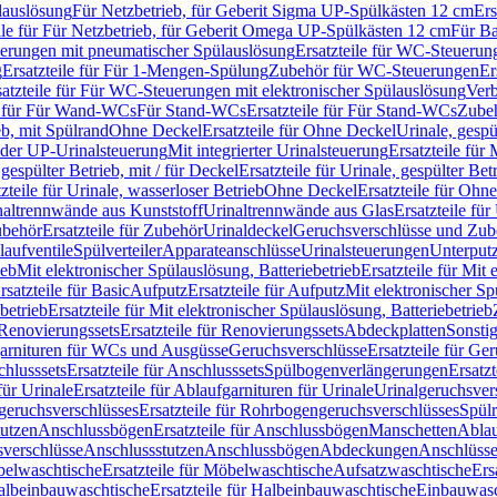
lauslösung
Für Netzbetrieb, für Geberit Sigma UP-Spülkästen 12 cm
Ers
ile für Für Netzbetrieb, für Geberit Omega UP-Spülkästen 12 cm
Für Ba
rungen mit pneumatischer Spülauslösung
Ersatzteile für WC-Steuerun
g
Ersatzteile für Für 1-Mengen-Spülung
Zubehör für WC-Steuerungen
Er
satzteile für Für WC-Steuerungen mit elektronischer Spülauslösung
Ver
le für Für Wand-WCs
Für Stand-WCs
Ersatzteile für Für Stand-WCs
Zube
ieb, mit Spülrand
Ohne Deckel
Ersatzteile für Ohne Deckel
Urinale, gespü
 oder UP-Urinalsteuerung
Mit integrierter Urinalsteuerung
Ersatzteile für 
 gespülter Betrieb, mit / für Deckel
Ersatzteile für Urinale, gespülter Bet
zteile für Urinale, wasserloser Betrieb
Ohne Deckel
Ersatzteile für Ohn
inaltrennwände aus Kunststoff
Urinaltrennwände aus Glas
Ersatzteile fü
behör
Ersatzteile für Zubehör
Urinaldeckel
Geruchsverschlüsse und Zub
aufventile
Spülverteiler
Apparateanschlüsse
Urinalsteuerungen
Unterput
ieb
Mit elektronischer Spülauslösung, Batteriebetrieb
Ersatzteile für Mit
rsatzteile für Basic
Aufputz
Ersatzteile für Aufputz
Mit elektronischer Sp
betrieb
Ersatzteile für Mit elektronischer Spülauslösung, Batteriebetrieb
Renovierungssets
Ersatzteile für Renovierungssets
Abdeckplatten
Sonsti
fgarnituren für WCs und Ausgüsse
Geruchsverschlüsse
Ersatzteile für Ge
hlusssets
Ersatzteile für Anschlusssets
Spülbogenverlängerungen
Ersatz
für Urinale
Ersatzteile für Ablaufgarnituren für Urinale
Urinalgeruchsver
eruchsverschlüsses
Ersatzteile für Rohrbogengeruchsverschlüsses
Spül
tutzen
Anschlussbögen
Ersatzteile für Anschlussbögen
Manschetten
Ablau
sverschlüsse
Anschlussstutzen
Anschlussbögen
Abdeckungen
Anschlüss
elwaschtische
Ersatzteile für Möbelwaschtische
Aufsatzwaschtische
Ers
albeinbauwaschtische
Ersatzteile für Halbeinbauwaschtische
Einbauwasc