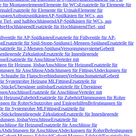
le für Montageelemente
Elemente für WCs
Ersatzteile für Elemente für
rinale
Ersatzteile für Elemente für Urinale
Elemente für
igungen
Aufputzspülkästen
AP-Spülkästen für WCs, aus
für Tief- und halbhochhängend
AP-Spülkästen für WCs, aus
ohre
Hochhängend
Ersatzteile für Hochhängend
Tief- und
llventile für AP-Spülkästen
Ersatzteile für Füllventile für AP-
ng
Ersatzteile für Spül-Stopp-Spülung
1-Mengen-Spülung
Ersatzteile für
satzteile für 2-Mengen-Spülung
Versorgungssysteme
Geberit
nenliegende Zirkulation
Ersatzteile für Innenliegende
sse
Ersatzteile für Anschlüsse
Verteiler mit
en für Heizung, lösbar
Anschlüsse für Heizung
Ersatzteile für
tungen für Anschlüsse
Abdichtungen für Fittings
Abdeckungen für
s Schraube für Flanschverbindungen
Verbrauchsmaterial
Geberit
e für Systemrohre Heizung ML
Fittings
Ersatzteile für
T-Stücke
Übergänge unlösbar
Ersatzteile für Übergänge
osen
Anschlüsse
Ersatzteile für Anschlüsse
Verteiler mit
für Heizung
Zubehör
Ersatzteile für Zubehör
Dämmungen für Rohre
ungen für Rohre
Schutzrohre und Einlegehilfen
Befestigungen für
ile für Systemrohre ML
Fittings
Ersatzteile für
T-Stücke
Innenliegende Zirkulation
Ersatzteile für Innenliegende
ndungen, lösbar
Verschlüsse
Ersatzteile für
schlüsse für Heizung
Ersatzteile für Anschlüsse für
s
Abdichtungen für Anschlüsse
Abdeckungen für Rohre
Befestigungen
en
Geberit Mapress Edelstahl
Geberit Mapress Edelstahl
Ersatzteile für