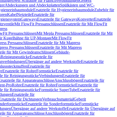
chtungen
Sets Schraube für Flanschverbindungen
Geberit
zer
Abdeckungen und Abdeckplatten
Spülkästen und WC-
gieneeinbaumodule
Ersatzteile für Hygieneeinbaumodule
Zubehör für
oren
Kabel
Netzteile
Ersatzteile für
Hygienesystem
Gateways
Ersatzteile für Gateways
Konverter
Ersatzteile
itzventile
Mit FlowFit Pressanschlüssen
Ersatzteile für Mit FlowFit
press
lowFit Pressanschlüssen
Mit Mepla Pressanschlüssen
Ersatzteile für Mit
 für Kugelhähne für UP-Montage
Mit FlowFit
ress Pressanschlüssen
Ersatzteile für Mit Mapress
ress Pressanschlüssen
Ersatzteile für Mit Mapress
teile für Mit Gewindeanschlüssen
Gebäude-
n
Reinigungsstücke
Ersatzteile für
nverbindungen
Übergänge auf andere Werkstoffe
Ersatzteile für
lusssteckmuffen
Ersatzteile für
re
Ersatzteile für Rohre
Formstücke
Ersatzteile für
ile für Reinigungsstücke
Verbindungen
Ersatzteile für
rsatzteile für Apparateanschlüsse
Anschlussbögen
Ersatzteile für
lent-Pro
Rohre
Ersatzteile für Rohre
Formstücke
Ersatzteile für
ile für Reinigungsstücke
Formstücke SuperTube
Ersatzteile für
ndungen
Ersatzteile für
Ersatzteile für Dichtungen
Verbrauchsmaterial
Geberit
nderformstücke
Ersatzteile für Sonderformstücke
Formstücke
ndungen
Übergänge auf andere Werkstoffe
Ersatzteile für Übergänge auf
teile für Apparateanschlüsse
Anschlussbögen
Ersatzteile für