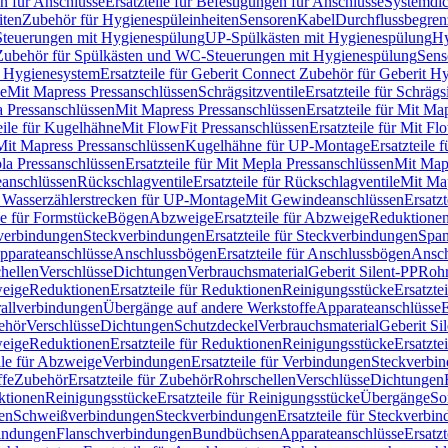
n für Anschlüsse
Ersatzteile für Befestigungen für Anschlüsse
Systemdi
iten
Zubehör für Hygienespüleinheiten
Sensoren
Kabel
Durchflussbegren
-Steuerungen mit Hygienespülung
UP-Spülkästen mit Hygienespülung
Hy
r Zubehör für Spülkästen und WC-Steuerungen mit Hygienespülung
Sens
t Hygienesystem
Ersatzteile für Geberit Connect Zubehör für Geberit 
le
Mit Mapress Pressanschlüssen
Schrägsitzventile
Ersatzteile für Schrägs
a Pressanschlüssen
Mit Mapress Pressanschlüssen
Ersatzteile für Mit Ma
eile für Kugelhähne
Mit FlowFit Pressanschlüssen
Ersatzteile für Mit F
 Mit Mapress Pressanschlüssen
Kugelhähne für UP-Montage
Ersatzteile
la Pressanschlüssen
Ersatzteile für Mit Mepla Pressanschlüssen
Mit Map
eanschlüssen
Rückschlagventile
Ersatzteile für Rückschlagventile
Mit Map
ür Wasserzählerstrecken für UP-Montage
Mit Gewindeanschlüssen
Ersatz
le für Formstücke
Bögen
Abzweige
Ersatzteile für Abzweige
Reduktione
verbindungen
Steckverbindungen
Ersatzteile für Steckverbindungen
Span
Apparateanschlüsse
Anschlussbögen
Ersatzteile für Anschlussbögen
Ansch
hellen
Verschlüsse
Dichtungen
Verbrauchsmaterial
Geberit Silent-PP
Roh
weige
Reduktionen
Ersatzteile für Reduktionen
Reinigungsstücke
Ersatzte
allverbindungen
Übergänge auf andere Werkstoffe
Apparateanschlüsse
E
ehör
Verschlüsse
Dichtungen
Schutzdeckel
Verbrauchsmaterial
Geberit Si
weige
Reduktionen
Ersatzteile für Reduktionen
Reinigungsstücke
Ersatzte
ile für Abzweige
Verbindungen
Ersatzteile für Verbindungen
Steckverbi
ffe
Zubehör
Ersatzteile für Zubehör
Rohrschellen
Verschlüsse
Dichtungen
ktionen
Reinigungsstücke
Ersatzteile für Reinigungsstücke
Übergänge
So
gen
Schweißverbindungen
Steckverbindungen
Ersatzteile für Steckverbi
bindungen
Flanschverbindungen
Bundbüchsen
Apparateanschlüsse
Ersatz