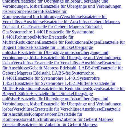
unlösbar
Ersatzteile für Übergänge unlösbar
Übergänge und
Verbindungen, lösbar
Ersatzteile für Übergänge und Verbindungen,
lösbar
Kompensatoren
Ersatzteile für
Kompensatoren
Durchführungen
Verschlüsse
Ersatzteile für
Verschlüsse
Anschlüsse
Ersatzteile für Anschlüsse
Geberit Mapress
Edelstahl, Gas
Ersatzteile für Geberit Mapress Edelstahl,
Gas
Systemrohre 1.4401
Ersatzteile für Systemrohre
1.4401
Rohrnippel
Muffen
Ersatzteile für
Muffen
Reduktionen
Ersatzteile für Reduktionen
Bögen
Ersatzteile für
Bögen
T-Stücke
Ersatzteile für T-Stücke
Übergänge
unlösbar
Ersatzteile für Übergänge unlösbar
Übergänge und
Verbindungen, lösbar
Ersatzteile für Übergänge und Verbindungen,
lösbar
Verschlüsse
Ersatzteile für Verschlüsse
Anschlüsse
Ersatzteile
für Anschlüsse
Geberit Mapress Edelstahl, LABS-frei
Ersatzteile für
Geberit Mapress Edelstahl, LABS-frei
Systemrohre
1.4401
Ersatzteile für Systemrohre 1.4401
Systemrohre
1.4521
Ersatzteile für Systemrohre 1.4521
Muffen
Ersatzteile für
Muffen
Reduktionen
Ersatzteile für Reduktionen
Bögen
Ersatzteile für
Bögen
T-Stücke
Ersatzteile für T-Stücke
Übergänge
unlösbar
Ersatzteile für Übergänge unlösbar
Übergänge und
Verbindungen, lösbar
Ersatzteile für Übergänge und Verbindungen,
lösbar
Verschlüsse
Ersatzteile für Verschlüsse
Anschlüsse
Ersatzteile
für Anschlüsse
Kompensatoren
Ersatzteile für
Kompensatoren
Durchführungen
Zubehör für Geberit Mapress
Edelstahl
Ersatzteile für Zubehör für Geberit Mapress