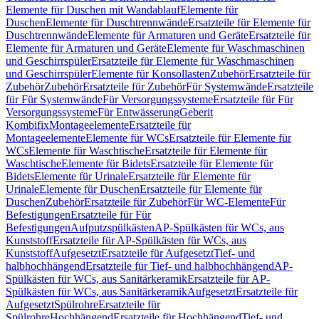
Elemente für Duschen mit Wandablauf
Elemente für
Duschen
Elemente für Duschtrennwände
Ersatzteile für Elemente für
Duschtrennwände
Elemente für Armaturen und Geräte
Ersatzteile für
Elemente für Armaturen und Geräte
Elemente für Waschmaschinen
und Geschirrspüler
Ersatzteile für Elemente für Waschmaschinen
und Geschirrspüler
Elemente für Konsollasten
Zubehör
Ersatzteile für
Zubehör
Zubehör
Ersatzteile für Zubehör
Für Systemwände
Ersatzteile
für Für Systemwände
Für Versorgungssysteme
Ersatzteile für Für
Versorgungssysteme
Für Entwässerung
Geberit
Kombifix
Montageelemente
Ersatzteile für
Montageelemente
Elemente für WCs
Ersatzteile für Elemente für
WCs
Elemente für Waschtische
Ersatzteile für Elemente für
Waschtische
Elemente für Bidets
Ersatzteile für Elemente für
Bidets
Elemente für Urinale
Ersatzteile für Elemente für
Urinale
Elemente für Duschen
Ersatzteile für Elemente für
Duschen
Zubehör
Ersatzteile für Zubehör
Für WC-Elemente
Für
Befestigungen
Ersatzteile für Für
Befestigungen
Aufputzspülkästen
AP-Spülkästen für WCs, aus
Kunststoff
Ersatzteile für AP-Spülkästen für WCs, aus
Kunststoff
Aufgesetzt
Ersatzteile für Aufgesetzt
Tief- und
halbhochhängend
Ersatzteile für Tief- und halbhochhängend
AP-
Spülkästen für WCs, aus Sanitärkeramik
Ersatzteile für AP-
Spülkästen für WCs, aus Sanitärkeramik
Aufgesetzt
Ersatzteile für
Aufgesetzt
Spülrohre
Ersatzteile für
Spülrohre
Hochhängend
Ersatzteile für Hochhängend
Tief- und