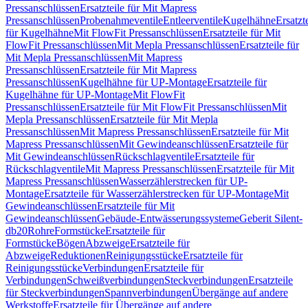
Pressanschlüssen
Ersatzteile für Mit Mapress
Pressanschlüssen
Probenahmeventile
Entleerventile
Kugelhähne
Ersatzt
für Kugelhähne
Mit FlowFit Pressanschlüssen
Ersatzteile für Mit
FlowFit Pressanschlüssen
Mit Mepla Pressanschlüssen
Ersatzteile für
Mit Mepla Pressanschlüssen
Mit Mapress
Pressanschlüssen
Ersatzteile für Mit Mapress
Pressanschlüssen
Kugelhähne für UP-Montage
Ersatzteile für
Kugelhähne für UP-Montage
Mit FlowFit
Pressanschlüssen
Ersatzteile für Mit FlowFit Pressanschlüssen
Mit
Mepla Pressanschlüssen
Ersatzteile für Mit Mepla
Pressanschlüssen
Mit Mapress Pressanschlüssen
Ersatzteile für Mit
Mapress Pressanschlüssen
Mit Gewindeanschlüssen
Ersatzteile für
Mit Gewindeanschlüssen
Rückschlagventile
Ersatzteile für
Rückschlagventile
Mit Mapress Pressanschlüssen
Ersatzteile für Mit
Mapress Pressanschlüssen
Wasserzählerstrecken für UP-
Montage
Ersatzteile für Wasserzählerstrecken für UP-Montage
Mit
Gewindeanschlüssen
Ersatzteile für Mit
Gewindeanschlüssen
Gebäude-Entwässerungssysteme
Geberit Silent-
db20
Rohre
Formstücke
Ersatzteile für
Formstücke
Bögen
Abzweige
Ersatzteile für
Abzweige
Reduktionen
Reinigungsstücke
Ersatzteile für
Reinigungsstücke
Verbindungen
Ersatzteile für
Verbindungen
Schweißverbindungen
Steckverbindungen
Ersatzteile
für Steckverbindungen
Spannverbindungen
Übergänge auf andere
Werkstoffe
Ersatzteile für Übergänge auf andere