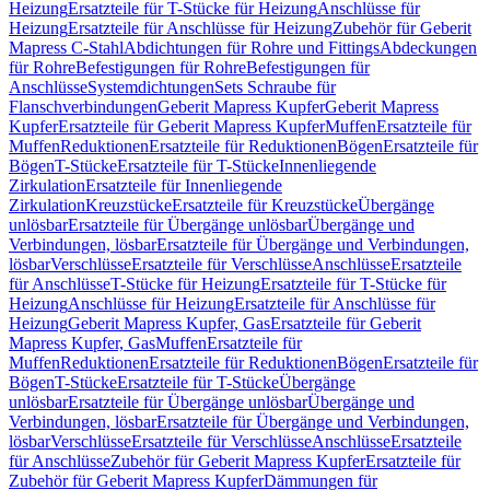
Heizung
Ersatzteile für T-Stücke für Heizung
Anschlüsse für
Heizung
Ersatzteile für Anschlüsse für Heizung
Zubehör für Geberit
Mapress C-Stahl
Abdichtungen für Rohre und Fittings
Abdeckungen
für Rohre
Befestigungen für Rohre
Befestigungen für
Anschlüsse
Systemdichtungen
Sets Schraube für
Flanschverbindungen
Geberit Mapress Kupfer
Geberit Mapress
Kupfer
Ersatzteile für Geberit Mapress Kupfer
Muffen
Ersatzteile für
Muffen
Reduktionen
Ersatzteile für Reduktionen
Bögen
Ersatzteile für
Bögen
T-Stücke
Ersatzteile für T-Stücke
Innenliegende
Zirkulation
Ersatzteile für Innenliegende
Zirkulation
Kreuzstücke
Ersatzteile für Kreuzstücke
Übergänge
unlösbar
Ersatzteile für Übergänge unlösbar
Übergänge und
Verbindungen, lösbar
Ersatzteile für Übergänge und Verbindungen,
lösbar
Verschlüsse
Ersatzteile für Verschlüsse
Anschlüsse
Ersatzteile
für Anschlüsse
T-Stücke für Heizung
Ersatzteile für T-Stücke für
Heizung
Anschlüsse für Heizung
Ersatzteile für Anschlüsse für
Heizung
Geberit Mapress Kupfer, Gas
Ersatzteile für Geberit
Mapress Kupfer, Gas
Muffen
Ersatzteile für
Muffen
Reduktionen
Ersatzteile für Reduktionen
Bögen
Ersatzteile für
Bögen
T-Stücke
Ersatzteile für T-Stücke
Übergänge
unlösbar
Ersatzteile für Übergänge unlösbar
Übergänge und
Verbindungen, lösbar
Ersatzteile für Übergänge und Verbindungen,
lösbar
Verschlüsse
Ersatzteile für Verschlüsse
Anschlüsse
Ersatzteile
für Anschlüsse
Zubehör für Geberit Mapress Kupfer
Ersatzteile für
Zubehör für Geberit Mapress Kupfer
Dämmungen für