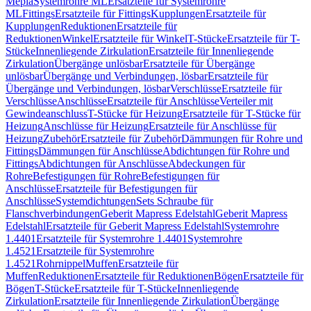
Mepla
Systemrohre ML
Ersatzteile für Systemrohre
ML
Fittings
Ersatzteile für Fittings
Kupplungen
Ersatzteile für
Kupplungen
Reduktionen
Ersatzteile für
Reduktionen
Winkel
Ersatzteile für Winkel
T-Stücke
Ersatzteile für T-
Stücke
Innenliegende Zirkulation
Ersatzteile für Innenliegende
Zirkulation
Übergänge unlösbar
Ersatzteile für Übergänge
unlösbar
Übergänge und Verbindungen, lösbar
Ersatzteile für
Übergänge und Verbindungen, lösbar
Verschlüsse
Ersatzteile für
Verschlüsse
Anschlüsse
Ersatzteile für Anschlüsse
Verteiler mit
Gewindeanschluss
T-Stücke für Heizung
Ersatzteile für T-Stücke für
Heizung
Anschlüsse für Heizung
Ersatzteile für Anschlüsse für
Heizung
Zubehör
Ersatzteile für Zubehör
Dämmungen für Rohre und
Fittings
Dämmungen für Anschlüsse
Abdichtungen für Rohre und
Fittings
Abdichtungen für Anschlüsse
Abdeckungen für
Rohre
Befestigungen für Rohre
Befestigungen für
Anschlüsse
Ersatzteile für Befestigungen für
Anschlüsse
Systemdichtungen
Sets Schraube für
Flanschverbindungen
Geberit Mapress Edelstahl
Geberit Mapress
Edelstahl
Ersatzteile für Geberit Mapress Edelstahl
Systemrohre
1.4401
Ersatzteile für Systemrohre 1.4401
Systemrohre
1.4521
Ersatzteile für Systemrohre
1.4521
Rohrnippel
Muffen
Ersatzteile für
Muffen
Reduktionen
Ersatzteile für Reduktionen
Bögen
Ersatzteile für
Bögen
T-Stücke
Ersatzteile für T-Stücke
Innenliegende
Zirkulation
Ersatzteile für Innenliegende Zirkulation
Übergänge