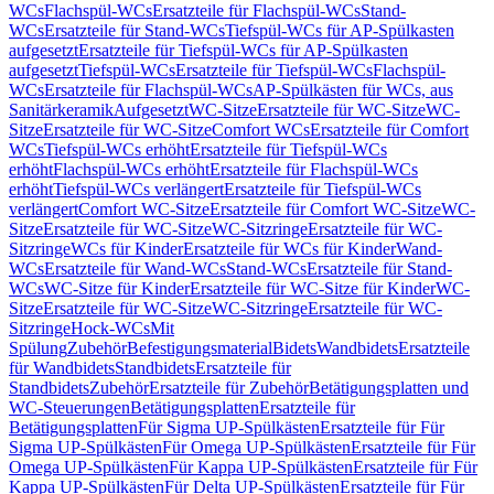
WCs
Flachspül-WCs
Ersatzteile für Flachspül-WCs
Stand-
WCs
Ersatzteile für Stand-WCs
Tiefspül-WCs für AP-Spülkasten
aufgesetzt
Ersatzteile für Tiefspül-WCs für AP-Spülkasten
aufgesetzt
Tiefspül-WCs
Ersatzteile für Tiefspül-WCs
Flachspül-
WCs
Ersatzteile für Flachspül-WCs
AP-Spülkästen für WCs, aus
Sanitärkeramik
Aufgesetzt
WC-Sitze
Ersatzteile für WC-Sitze
WC-
Sitze
Ersatzteile für WC-Sitze
Comfort WCs
Ersatzteile für Comfort
WCs
Tiefspül-WCs erhöht
Ersatzteile für Tiefspül-WCs
erhöht
Flachspül-WCs erhöht
Ersatzteile für Flachspül-WCs
erhöht
Tiefspül-WCs verlängert
Ersatzteile für Tiefspül-WCs
verlängert
Comfort WC-Sitze
Ersatzteile für Comfort WC-Sitze
WC-
Sitze
Ersatzteile für WC-Sitze
WC-Sitzringe
Ersatzteile für WC-
Sitzringe
WCs für Kinder
Ersatzteile für WCs für Kinder
Wand-
WCs
Ersatzteile für Wand-WCs
Stand-WCs
Ersatzteile für Stand-
WCs
WC-Sitze für Kinder
Ersatzteile für WC-Sitze für Kinder
WC-
Sitze
Ersatzteile für WC-Sitze
WC-Sitzringe
Ersatzteile für WC-
Sitzringe
Hock-WCs
Mit
Spülung
Zubehör
Befestigungsmaterial
Bidets
Wandbidets
Ersatzteile
für Wandbidets
Standbidets
Ersatzteile für
Standbidets
Zubehör
Ersatzteile für Zubehör
Betätigungsplatten und
WC-Steuerungen
Betätigungsplatten
Ersatzteile für
Betätigungsplatten
Für Sigma UP-Spülkästen
Ersatzteile für Für
Sigma UP-Spülkästen
Für Omega UP-Spülkästen
Ersatzteile für Für
Omega UP-Spülkästen
Für Kappa UP-Spülkästen
Ersatzteile für Für
Kappa UP-Spülkästen
Für Delta UP-Spülkästen
Ersatzteile für Für