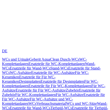
DE
WCs und Urinale
Geberit AquaClean Dusch-WCs
WC-
Komplettanlagen
Ersatzteile für WC-Komplettanlagen
Wand-
WCs
Ersatzteile für Wand-WCs
Stand-WCs
Ersatzteile für Stand-
WCs
WC-Aufsätze
Ersatzteile für WC-Aufsätze
Für WC-
Keramiken
Ersatzteile für Für WC-
Keramiken
Designplatten
Ersatzteile für Designplatten
Für WC-
Komplettanlagen
Ersatzteile für Für WC-Komplettanlagen
Für WC-
Aufsätze
Ersatzteile für Für WC-Aufsätze
Zubehör
Ersatzteile für
Zubehör
Für WC-Komplettanlagen
Für WC-Aufsätze
Ersatzteile für
Für WC-Aufsätze
Für WC-Aufsätze und WC-
Komplettanlagen
WCs
Verbrauchsmaterial
WCs und WC-Sitze
Wand-
WCs
Ersatzteile für Wand-WCs
Tiefspül-WCs
Ersatzteile für Tiefspül-