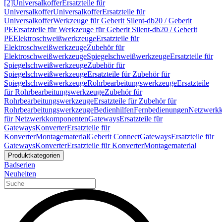
[2]
Universalkoffer
Ersatzteile für
Universalkoffer
Universalkoffer
Ersatzteile für
Universalkoffer
Werkzeuge für Geberit Silent-db20 / Geberit
PE
Ersatzteile für Werkzeuge für Geberit Silent-db20 / Geberit
PE
Elektroschweißwerkzeuge
Ersatzteile für
Elektroschweißwerkzeuge
Zubehör für
Elektroschweißwerkzeuge
Spiegelschweißwerkzeuge
Ersatzteile für
Spiegelschweißwerkzeuge
Zubehör für
Spiegelschweißwerkzeuge
Ersatzteile für Zubehör für
Spiegelschweißwerkzeuge
Rohrbearbeitungswerkzeuge
Ersatzteile
für Rohrbearbeitungswerkzeuge
Zubehör für
Rohrbearbeitungswerkzeuge
Ersatzteile für Zubehör für
Rohrbearbeitungswerkzeuge
Bedienhilfen
Fernbedienungen
Netzwerk
für Netzwerkkomponenten
Gateways
Ersatzteile für
Gateways
Konverter
Ersatzteile für
Konverter
Montagematerial
Geberit Connect
Gateways
Ersatzteile für
Gateways
Konverter
Ersatzteile für Konverter
Montagematerial
Produktkategorien
Badserien
Neuheiten