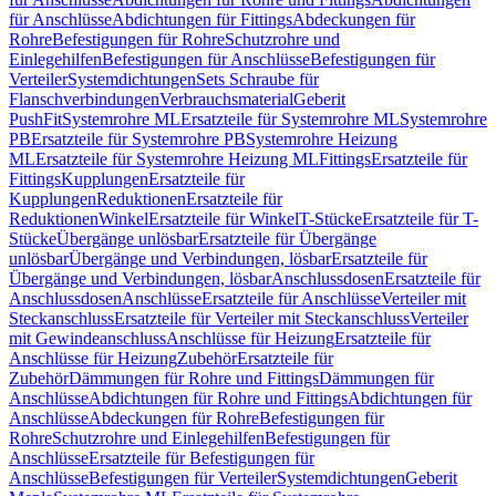
für Anschlüsse
Abdichtungen für Fittings
Abdeckungen für
Rohre
Befestigungen für Rohre
Schutzrohre und
Einlegehilfen
Befestigungen für Anschlüsse
Befestigungen für
Verteiler
Systemdichtungen
Sets Schraube für
Flanschverbindungen
Verbrauchsmaterial
Geberit
PushFit
Systemrohre ML
Ersatzteile für Systemrohre ML
Systemrohre
PB
Ersatzteile für Systemrohre PB
Systemrohre Heizung
ML
Ersatzteile für Systemrohre Heizung ML
Fittings
Ersatzteile für
Fittings
Kupplungen
Ersatzteile für
Kupplungen
Reduktionen
Ersatzteile für
Reduktionen
Winkel
Ersatzteile für Winkel
T-Stücke
Ersatzteile für T-
Stücke
Übergänge unlösbar
Ersatzteile für Übergänge
unlösbar
Übergänge und Verbindungen, lösbar
Ersatzteile für
Übergänge und Verbindungen, lösbar
Anschlussdosen
Ersatzteile für
Anschlussdosen
Anschlüsse
Ersatzteile für Anschlüsse
Verteiler mit
Steckanschluss
Ersatzteile für Verteiler mit Steckanschluss
Verteiler
mit Gewindeanschluss
Anschlüsse für Heizung
Ersatzteile für
Anschlüsse für Heizung
Zubehör
Ersatzteile für
Zubehör
Dämmungen für Rohre und Fittings
Dämmungen für
Anschlüsse
Abdichtungen für Rohre und Fittings
Abdichtungen für
Anschlüsse
Abdeckungen für Rohre
Befestigungen für
Rohre
Schutzrohre und Einlegehilfen
Befestigungen für
Anschlüsse
Ersatzteile für Befestigungen für
Anschlüsse
Befestigungen für Verteiler
Systemdichtungen
Geberit