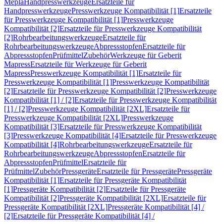
Mepla
Handpresswerkzeuge
Ersatzteile für
Handpresswerkzeuge
Presswerkzeuge Kompatibilität [1]
Ersatzteile
für Presswerkzeuge Kompatibilität [1]
Presswerkzeuge
Kompatibilität [2]
Ersatzteile für Presswerkzeuge Kompatibilität
[2]
Rohrbearbeitungswerkzeuge
Ersatzteile für
Rohrbearbeitungswerkzeuge
Abpressstopfen
Ersatzteile für
Abpressstopfen
Prüfmittel
Zubehör
Werkzeuge für Geberit
Mapress
Ersatzteile für Werkzeuge für Geberit
Mapress
Presswerkzeuge Kompatibilität [1]
Ersatzteile für
Presswerkzeuge Kompatibilität [1]
Presswerkzeuge Kompatibilität
[2]
Ersatzteile für Presswerkzeuge Kompatibilität [2]
Presswerkzeuge
Kompatibilität [1] / [2]
Ersatzteile für Presswerkzeuge Kompatibilität
[1] / [2]
Presswerkzeuge Kompatibilität [2XL]
Ersatzteile für
Presswerkzeuge Kompatibilität [2XL]
Presswerkzeuge
Kompatibilität [3]
Ersatzteile für Presswerkzeuge Kompatibilität
[3]
Presswerkzeuge Kompatibilität [4]
Ersatzteile für Presswerkzeuge
Kompatibilität [4]
Rohrbearbeitungswerkzeuge
Ersatzteile für
Rohrbearbeitungswerkzeuge
Abpressstopfen
Ersatzteile für
Abpressstopfen
Prüfmittel
Ersatzteile für
Prüfmittel
Zubehör
Pressgeräte
Ersatzteile für Pressgeräte
Pressgeräte
Kompatibilität [1]
Ersatzteile für Pressgeräte Kompatibilität
[1]
Pressgeräte Kompatibilität [2]
Ersatzteile für Pressgeräte
Kompatibilität [2]
Pressgeräte Kompatibilität [2XL]
Ersatzteile für
Pressgeräte Kompatibilität [2XL]
Pressgeräte Kompatibilität [4] /
[2]
Ersatzteile für Pressgeräte Kompatibilität [4] /