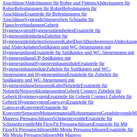
Anschlüsse
Abdichtungen für Rohre und Fittings
Abdeckungen für
Rohre
Befestigungen für Rohre
Befestigungen für
Anschlüsse
Ersatzteile für Befestigungen für
Anschlüsse
Systemdichtungen
Sets Schraube für
Flanschverbindungen
Geberit
Hygienesystem
Hygienespüleinheiten
Ersatzteile für
Hygienespüleinheiten
Zubehör für
Hygienespüleinheiten
Sensoren
Kabel
Durchflussbegrenzer
Abdeckung
und Abdeckplatten
Spülkästen und WC-Steuerungen mit
Hygienespülung
Ersatzteile für Spülkästen und WC-Steuerungen mit
Hygienespülung
UP-Spülkästen mit
Hygienespülung
Hygieneeinbaumodule
Ersatzteile für
Hygieneeinbaumodule
Zubehör für Spülkästen und WC-
Steuerungen mit Hygienespülung
Ersatzteile für Zubehör für
Spülkästen und WC-Steuerungen mit
Hygienespülung
Sensoren
Kabel
Netzteile
Ersatzteile für
Netzteile
Netzwerkkomponenten
Geberit Connect Zubehör für
Geberit Hygienesystem
Ersatzteile für Geberit Connect Zubehör für
Geberit Hygienesystem
Gateways
Ersatzteile für
Gateways
Konverter
Ersatzteile für
Konverter
Sensoren
Montagematerial
Rohrarmaturen
Geradsitzventile
Mi
Mapress Pressanschlüssen
Schrägsitzventile
Ersatzteile für
Schrägsitzventile
Mit FlowFit Pressanschlüssen
Ersatzteile für Mit
FlowFit Pressanschlüssen
Mit Mepla Pressanschlüssen
Ersatzteile für
Mit Mepla Pressanschlüssen
Mit Mapress