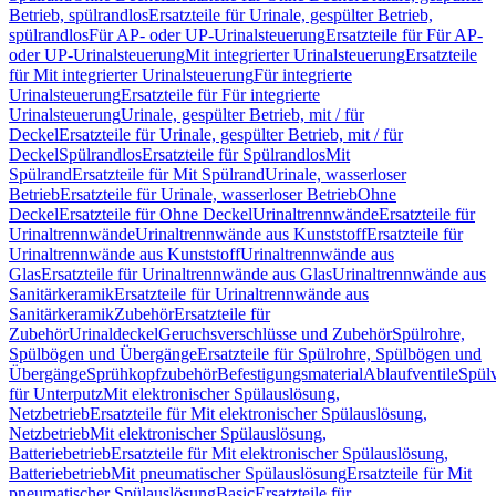
Betrieb, spülrandlos
Ersatzteile für Urinale, gespülter Betrieb,
spülrandlos
Für AP- oder UP-Urinalsteuerung
Ersatzteile für Für AP-
oder UP-Urinalsteuerung
Mit integrierter Urinalsteuerung
Ersatzteile
für Mit integrierter Urinalsteuerung
Für integrierte
Urinalsteuerung
Ersatzteile für Für integrierte
Urinalsteuerung
Urinale, gespülter Betrieb, mit / für
Deckel
Ersatzteile für Urinale, gespülter Betrieb, mit / für
Deckel
Spülrandlos
Ersatzteile für Spülrandlos
Mit
Spülrand
Ersatzteile für Mit Spülrand
Urinale, wasserloser
Betrieb
Ersatzteile für Urinale, wasserloser Betrieb
Ohne
Deckel
Ersatzteile für Ohne Deckel
Urinaltrennwände
Ersatzteile für
Urinaltrennwände
Urinaltrennwände aus Kunststoff
Ersatzteile für
Urinaltrennwände aus Kunststoff
Urinaltrennwände aus
Glas
Ersatzteile für Urinaltrennwände aus Glas
Urinaltrennwände aus
Sanitärkeramik
Ersatzteile für Urinaltrennwände aus
Sanitärkeramik
Zubehör
Ersatzteile für
Zubehör
Urinaldeckel
Geruchsverschlüsse und Zubehör
Spülrohre,
Spülbögen und Übergänge
Ersatzteile für Spülrohre, Spülbögen und
Übergänge
Sprühkopfzubehör
Befestigungsmaterial
Ablaufventile
Spülv
für Unterputz
Mit elektronischer Spülauslösung,
Netzbetrieb
Ersatzteile für Mit elektronischer Spülauslösung,
Netzbetrieb
Mit elektronischer Spülauslösung,
Batteriebetrieb
Ersatzteile für Mit elektronischer Spülauslösung,
Batteriebetrieb
Mit pneumatischer Spülauslösung
Ersatzteile für Mit
pneumatischer Spülauslösung
Basic
Ersatzteile für