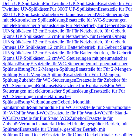
Delta UP-Spülkästen
Für Twinline UP-Spülkästen
Ersatzteile für Für
Twinline UP-Spülkästen
Für 300T UP-Spülkästen
Ersatzteile für Für
300T UP-Spülkästen
Zubehör
Verbrauchsmaterial
WC-Steuerungen
mit elektronischer Spülauslösung
Ersatzteile für WC-Steuerungen
mit elektronischer Spülauslösung
Für Netzbetrieb, für Geberit Sigma
UP-Spülkästen 12 cm
Ersatzteile für Für Netzbetrieb, für Geberit
Sigma UP-Spülkästen 12 cm
Für Netzbetrieb, für Geberit Omega
UP-Spülkästen 12 cm
Ersatzteile für Für Netzbetrieb, für Geberit
Omega UP-Spülkästen 12 cm
Für Batteriebetrieb, für Geberit Sigma
UP-Spülkästen 12 cm
Ersatzteile für Für Batteriebetrieb, für Geberit
Sigma UP-Spülkästen 12 cm
WC-Steuerungen mit pneumatischer
Spülauslösung
Ersatzteile für WC-Steuerungen mit pneumatischer
Spülauslösung
Für 2-Mengen-Spülung
Ersatzteile für Für 2-Mengen-
Spülung
Für 1-Mengen-Spülung
Ersatzteile für Für 1-Mengen-
Spülung
Zubehör für WC-Steuerungen
Ersatzteile für Zubehör für
WC-Steuerungen
Rohbausets
Ersatzteile für Rohbausets
Für WC-
Steuerungen mit elektronischer Spülauslösung
Ersatzteile für Für
WC-Steuerungen mit elektronischer
Spülauslösung
Verbindungen
Geberit Monolith
Sanitärmodule
Sanitärmodule für WCs
Ersatzteile für Sanitärmodule
für WCs
Für Wand-WCs
Ersatzteile für Für Wand-WCs
Für Stand-
WCs
Ersatzteile für Für Stand-WCs
Zubehör
Ersatzteile für
Zubehör
Verbrauchsmaterial
Urinale
Urinale, gespülter Betrieb, mit
Spülrand
Ersatzteile für Urinale, gespülter Betrieb, mit
Spülrand
Ohne Deckel
Ersatzteile für Ohne Deckel
Urinale, gespülter