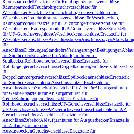
Raumsparmodell
Ersatzteile für Rohrbogengeruchsverschlüsse,
Raumsparmodell
Tauchrohrgeruchsverschlüsse für
Waschbecken
Ersatzteile für Tauchrohrgeruchsverschlüsse für
Waschbecken
Tauchrohrgeruchsverschlüsse für Waschbecken,
Raumsparmodell
Ersatzteile für Tauchrohrgeruchsverschlüsse für
Waschbecken, Raumsparmodell
UP-Geruchsverschlüsse
Ersatzteile
für UP-Geruchsverschlüsse
Waschbeckenanschlüsse
Ersatzteile für
Waschbeckenanschlüsse
Anschlussstutzen
Anschlussbögen
Abdeckung
für
Anschlüsse
Dichtungen
Standrohre
Verlängerungen
Betätigungen
Ablauf
für Spülbecken
Ersatzteile für Ablaufgarnituren für
Spülbecken
Rohrbogengeruchsverschlüsse
Ersatzteile für
Rohrbogengeruchsverschlüsse
Doppelkammergeruchsverschlüsse
Ersa
für
Doppelkammergeruchsverschlüsse
Spülbeckenanschlüsse
Ersatzteile
für Spülbeckenanschlüsse
Anschlussstutzen
Ersatzteile für
Anschlussstutzen
Zubehör
Ersatzteile für Zubehör
Ablaufgarnituren
für Geräte
Ersatzteile für Ablaufgarnituren für
Geräte
Rohrbogengeruchsverschlüsse
Ersatzteile für
Rohrbogengeruchsverschlüsse
UP-Geruchsverschlüsse
Ersatzteile für
UP-Geruchsverschlüsse
AP-Geruchsverschlüsse
Ersatzteile für AP-
Geruchsverschlüsse
Anschlüsse
Ersatzteile für
Anschlüsse
Zubehör
Ablaufgarnituren für Ausgussbecken
Ersatzteile
für Ablaufgarnituren für
Ausgussbecken
Geruchsverschlüsse
Ersatzteile für