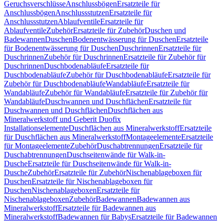
Geruchsverschlüsse
Anschlussbögen
Ersatzteile für
Anschlussbögen
Anschlussstutzen
Ersatzteile für
Anschlussstutzen
Ablaufventile
Ersatzteile für
Ablaufventile
Zubehör
Ersatzteile für Zubehör
Duschen und
Badewannen
Duschen
Bodenentwässerung für Duschen
Ersatzteile
für Bodenentwässerung für Duschen
Duschrinnen
Ersatzteile für
Duschrinnen
Zubehör für Duschrinnen
Ersatzteile für Zubehör für
Duschrinnen
Duschbodenabläufe
Ersatzteile für
Duschbodenabläufe
Zubehör für Duschbodenabläufe
Ersatzteile für
Zubehör für Duschbodenabläufe
Wandabläufe
Ersatzteile für
Wandabläufe
Zubehör für Wandabläufe
Ersatzteile für Zubehör für
Wandabläufe
Duschwannen und Duschflächen
Ersatzteile für
Duschwannen und Duschflächen
Duschflächen aus
Mineralwerkstoff und Geberit Duofix
Installationselemente
Duschflächen aus Mineralwerkstoff
Ersatzteile
für Duschflächen aus Mineralwerkstoff
Montageelemente
Ersatzteile
für Montageelemente
Zubehör
Duschabtrennungen
Ersatzteile für
Duschabtrennungen
Duschseitenwände für Walk-in-
Dusche
Ersatzteile für Duschseitenwände für Walk-in-
Dusche
Zubehör
Ersatzteile für Zubehör
Nischenablageboxen für
Duschen
Ersatzteile für Nischenablageboxen für
Duschen
Nischenablageboxen
Ersatzteile für
Nischenablageboxen
Zubehör
Badewannen
Badewannen aus
Mineralwerkstoff
Ersatzteile für Badewannen aus
Mineralwerkstoff
Badewannen für Babys
Ersatzteile für Badewannen