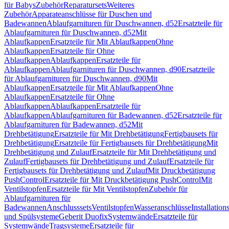
für Babys
Zubehör
Reparatursets
Weiteres
Zubehör
Apparateanschlüsse für Duschen und
Badewannen
Ablaufgarnituren für Duschwannen, d52
Ersatzteile für
Ablaufgarnituren für Duschwannen, d52
Mit
Ablaufkappen
Ersatzteile für Mit Ablaufkappen
Ohne
Ablaufkappen
Ersatzteile für Ohne
Ablaufkappen
Ablaufkappen
Ersatzteile für
Ablaufkappen
Ablaufgarnituren für Duschwannen, d90
Ersatzteile
für Ablaufgarnituren für Duschwannen, d90
Mit
Ablaufkappen
Ersatzteile für Mit Ablaufkappen
Ohne
Ablaufkappen
Ersatzteile für Ohne
Ablaufkappen
Ablaufkappen
Ersatzteile für
Ablaufkappen
Ablaufgarnituren für Badewannen, d52
Ersatzteile für
Ablaufgarnituren für Badewannen, d52
Mit
Drehbetätigung
Ersatzteile für Mit Drehbetätigung
Fertigbausets für
Drehbetätigung
Ersatzteile für Fertigbausets für Drehbetätigung
Mit
Drehbetätigung und Zulauf
Ersatzteile für Mit Drehbetätigung und
Zulauf
Fertigbausets für Drehbetätigung und Zulauf
Ersatzteile für
Fertigbausets für Drehbetätigung und Zulauf
Mit Druckbetätigung
PushControl
Ersatzteile für Mit Druckbetätigung PushControl
Mit
Ventilstopfen
Ersatzteile für Mit Ventilstopfen
Zubehör für
Ablaufgarnituren für
Badewannen
Anschlusssets
Ventilstopfen
Wasseranschlüsse
Installation
und Spülsysteme
Geberit Duofix
Systemwände
Ersatzteile für
Systemwände
Tragsysteme
Ersatzteile für