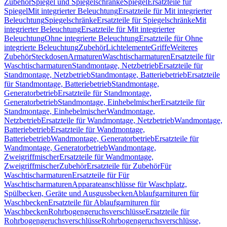
Zubehör
Spiegel und Spiegelschränke
Spiegel
Ersatzteile für
Spiegel
Mit integrierter Beleuchtung
Ersatzteile für Mit integrierter
Beleuchtung
Spiegelschränke
Ersatzteile für Spiegelschränke
Mit
integrierter Beleuchtung
Ersatzteile für Mit integrierter
Beleuchtung
Ohne integrierte Beleuchtung
Ersatzteile für Ohne
integrierte Beleuchtung
Zubehör
Lichtelemente
Griffe
Weiteres
Zubehör
Steckdosen
Armaturen
Waschtischarmaturen
Ersatzteile für
Waschtischarmaturen
Standmontage, Netzbetrieb
Ersatzteile für
Standmontage, Netzbetrieb
Standmontage, Batteriebetrieb
Ersatzteile
für Standmontage, Batteriebetrieb
Standmontage,
Generatorbetrieb
Ersatzteile für Standmontage,
Generatorbetrieb
Standmontage, Einhebelmischer
Ersatzteile für
Standmontage, Einhebelmischer
Wandmontage,
Netzbetrieb
Ersatzteile für Wandmontage, Netzbetrieb
Wandmontage,
Batteriebetrieb
Ersatzteile für Wandmontage,
Batteriebetrieb
Wandmontage, Generatorbetrieb
Ersatzteile für
Wandmontage, Generatorbetrieb
Wandmontage,
Zweigriffmischer
Ersatzteile für Wandmontage,
Zweigriffmischer
Zubehör
Ersatzteile für Zubehör
Für
Waschtischarmaturen
Ersatzteile für Für
Waschtischarmaturen
Apparateanschlüsse für Waschplatz,
Spülbecken, Geräte und Ausgussbecken
Ablaufgarnituren für
Waschbecken
Ersatzteile für Ablaufgarnituren für
Waschbecken
Rohrbogengeruchsverschlüsse
Ersatzteile für
Rohrbogengeruchsverschlüsse
Rohrbogengeruchsverschlüsse,