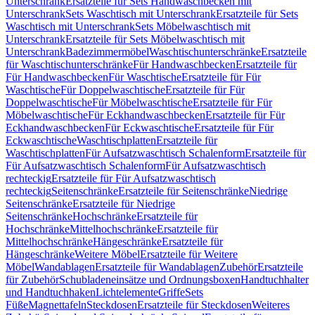
Unterschrank
Ersatzteile für Sets Handwaschbecken mit
Unterschrank
Sets Waschtisch mit Unterschrank
Ersatzteile für Sets
Waschtisch mit Unterschrank
Sets Möbelwaschtisch mit
Unterschrank
Ersatzteile für Sets Möbelwaschtisch mit
Unterschrank
Badezimmermöbel
Waschtischunterschränke
Ersatzteile
für Waschtischunterschränke
Für Handwaschbecken
Ersatzteile für
Für Handwaschbecken
Für Waschtische
Ersatzteile für Für
Waschtische
Für Doppelwaschtische
Ersatzteile für Für
Doppelwaschtische
Für Möbelwaschtische
Ersatzteile für Für
Möbelwaschtische
Für Eckhandwaschbecken
Ersatzteile für Für
Eckhandwaschbecken
Für Eckwaschtische
Ersatzteile für Für
Eckwaschtische
Waschtischplatten
Ersatzteile für
Waschtischplatten
Für Aufsatzwaschtisch Schalenform
Ersatzteile für
Für Aufsatzwaschtisch Schalenform
Für Aufsatzwaschtisch
rechteckig
Ersatzteile für Für Aufsatzwaschtisch
rechteckig
Seitenschränke
Ersatzteile für Seitenschränke
Niedrige
Seitenschränke
Ersatzteile für Niedrige
Seitenschränke
Hochschränke
Ersatzteile für
Hochschränke
Mittelhochschränke
Ersatzteile für
Mittelhochschränke
Hängeschränke
Ersatzteile für
Hängeschränke
Weitere Möbel
Ersatzteile für Weitere
Möbel
Wandablagen
Ersatzteile für Wandablagen
Zubehör
Ersatzteile
für Zubehör
Schubladeneinsätze und Ordnungsboxen
Handtuchhalter
und Handtuchhaken
Lichtelemente
Griffe
Sets
Füße
Magnettafeln
Steckdosen
Ersatzteile für Steckdosen
Weiteres