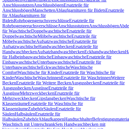
Anschlussstutzen
Anschlussbögen
Ersatzteile für
Anschlussbögen
Manschetten
Ablaufgarnituren für Bidets
Ersatzteile
für Ablaufgarnituren für
Bidets
Rohrbogengeruchsverschlüsse
Ersatzteile für
Rohrbogengeruchsverschlüsse
Anschlussstutzen
Anschlussbögen
Abde
für Waschtische
Doppelwaschtische
Ersatzteile für
Doppelwaschtische
Möbelwaschtische
Ersatzteile für
Möbelwaschtische
Aufsatzwaschtische
Ersatzteile für
Aufsatzwaschtische
Handwaschbecken
Ersatzteile für
Handwaschbecken
Aufsatzhandwaschbecken
Eckhandwaschbecken
H
für Halbeinbauwaschtische
Einbauwaschtische
Ersatzteile für
Einbauwaschtische
Unterbauwaschtische
Ersatzteile für
Unterbauwaschtische
Eckwaschtische
Waschtische
Comfort
Waschtische für Kinder
Ersatzteile für Waschtische für
Kinder
Waschtische
Waschrinnen
Ersatzteile für Waschrinnen
Weitere
Becken
Ersatzteile für Weitere Becken
Ausgussbecken
Ersatzteile für
Ausgussbecken
Ausgüsse
Ersatzteile für
Ausgüsse
Mehrzweckbecken
Ersatzteile für
Mehrzweckbecken
Gipsfangbecken
Waschtische für
Klassenräume
Ersatzteile für Waschtische für
Klassenräume
Zubehör
Säulen
Ersatzteile für
Säulen
Halbsäulen
Ersatzteile für
Halbsäulen
Zubehör
Ablaufkappen
Handtuchhalter
Befestigungsmateria
Waschtisch mit Unterschrank
Sets Handwaschbecken mit