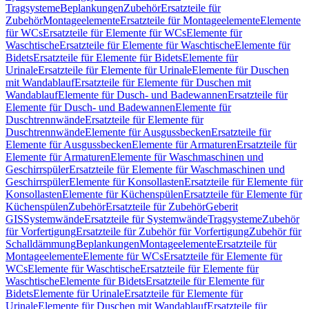
Tragsysteme
Beplankungen
Zubehör
Ersatzteile für
Zubehör
Montageelemente
Ersatzteile für Montageelemente
Elemente
für WCs
Ersatzteile für Elemente für WCs
Elemente für
Waschtische
Ersatzteile für Elemente für Waschtische
Elemente für
Bidets
Ersatzteile für Elemente für Bidets
Elemente für
Urinale
Ersatzteile für Elemente für Urinale
Elemente für Duschen
mit Wandablauf
Ersatzteile für Elemente für Duschen mit
Wandablauf
Elemente für Dusch- und Badewannen
Ersatzteile für
Elemente für Dusch- und Badewannen
Elemente für
Duschtrennwände
Ersatzteile für Elemente für
Duschtrennwände
Elemente für Ausgussbecken
Ersatzteile für
Elemente für Ausgussbecken
Elemente für Armaturen
Ersatzteile für
Elemente für Armaturen
Elemente für Waschmaschinen und
Geschirrspüler
Ersatzteile für Elemente für Waschmaschinen und
Geschirrspüler
Elemente für Konsollasten
Ersatzteile für Elemente für
Konsollasten
Elemente für Küchenspülen
Ersatzteile für Elemente für
Küchenspülen
Zubehör
Ersatzteile für Zubehör
Geberit
GIS
Systemwände
Ersatzteile für Systemwände
Tragsysteme
Zubehör
für Vorfertigung
Ersatzteile für Zubehör für Vorfertigung
Zubehör für
Schalldämmung
Beplankungen
Montageelemente
Ersatzteile für
Montageelemente
Elemente für WCs
Ersatzteile für Elemente für
WCs
Elemente für Waschtische
Ersatzteile für Elemente für
Waschtische
Elemente für Bidets
Ersatzteile für Elemente für
Bidets
Elemente für Urinale
Ersatzteile für Elemente für
Urinale
Elemente für Duschen mit Wandablauf
Ersatzteile für