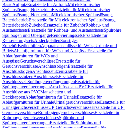
Basic
Aufputz
Ersatzteile für Aufputz
Mit elektronischer
Spülauslösung, Netzbetrieb
Ersatzteile für Mit elektronischer
Spülauslösung, Netzbetrieb
Mit elektronischer Spülauslösung,
Batteriebetrieb
Ersatzteile für Mit elektronischer Spülauslösung,
Batteriebetrieb
Zubehör
Ersatzteile für Zubehör
Rohbau- und
Austauschsets
Ersatzteile für Rohbau- und Austauschsets
Spülrohre,
Spülbögen und Übergänge
Renovierungssets
Ersatzteile für
Renovierungssets
Abdeckplatten
Sonstiges
Zubehör
Bedienhilfen
Apparateanschlüsse für WCs, Urinale und
Bidets
Ablaufgarnituren für WCs und Ausgüsse
Ersatzteile für
Ablaufgarnituren für WCs und
Ausgüsse
Geruchsverschlüsse
Ersatzteile für
Geruchsverschlüsse
Anschlussbögen
Ersatzteile für
Anschlussbögen
Anschlussstutzen
Ersatzteile für
Anschlussstutzen
Anschlusssets
Ersatzteile für
Anschlusssets
Spülbogenverlängerungen
Ersatzteile für
Spülbogenverlängerungen
Anschlüsse aus PVC
Ersatzteile für
Anschlüsse aus PVC
Manschetten und
Deckkappen
Ablaufgarnituren für Urinale
Ersatzteile für
Ablaufgarnituren für Urinale
Urinalgeruchsverschlüsse
Ersatzteile für
Urinalgeruchsverschlüsse
UP-Geruchsverschlüsse
Ersatzteile für UP-
Geruchsverschlüsse
Rohrbogengeruchsverschlüsses
Ersatzteile für
Rohrbogengeruchsverschlüsses
Spülrohr- und
Spülbogenverlängerungen
Ersatzteile für Spülrohr- und
Spülbogenverlängerungen
Anschlussstutzen
Ersatzteile für