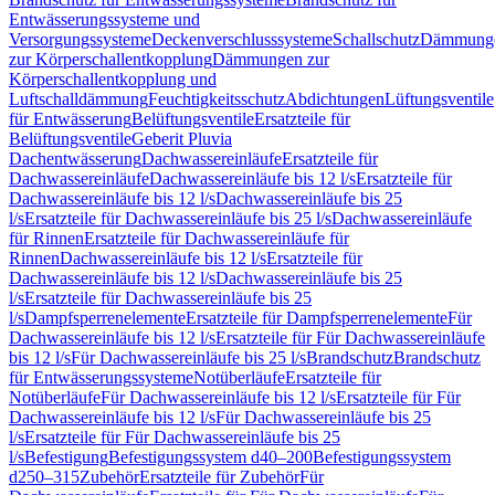
Entwässerungssysteme und
Versorgungssysteme
Deckenverschlusssysteme
Schallschutz
Dämmung
zur Körperschallentkopplung
Dämmungen zur
Körperschallentkopplung und
Luftschalldämmung
Feuchtigkeitsschutz
Abdichtungen
Lüftungsventile
für Entwässerung
Belüftungsventile
Ersatzteile für
Belüftungsventile
Geberit Pluvia
Dachentwässerung
Dachwassereinläufe
Ersatzteile für
Dachwassereinläufe
Dachwassereinläufe bis 12 l/s
Ersatzteile für
Dachwassereinläufe bis 12 l/s
Dachwassereinläufe bis 25
l/s
Ersatzteile für Dachwassereinläufe bis 25 l/s
Dachwassereinläufe
für Rinnen
Ersatzteile für Dachwassereinläufe für
Rinnen
Dachwassereinläufe bis 12 l/s
Ersatzteile für
Dachwassereinläufe bis 12 l/s
Dachwassereinläufe bis 25
l/s
Ersatzteile für Dachwassereinläufe bis 25
l/s
Dampfsperrenelemente
Ersatzteile für Dampfsperrenelemente
Für
Dachwassereinläufe bis 12 l/s
Ersatzteile für Für Dachwassereinläufe
bis 12 l/s
Für Dachwassereinläufe bis 25 l/s
Brandschutz
Brandschutz
für Entwässerungssysteme
Notüberläufe
Ersatzteile für
Notüberläufe
Für Dachwassereinläufe bis 12 l/s
Ersatzteile für Für
Dachwassereinläufe bis 12 l/s
Für Dachwassereinläufe bis 25
l/s
Ersatzteile für Für Dachwassereinläufe bis 25
l/s
Befestigung
Befestigungssystem d40–200
Befestigungssystem
d250–315
Zubehör
Ersatzteile für Zubehör
Für