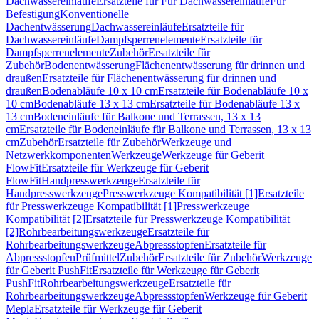
Dachwassereinläufe
Ersatzteile für Für Dachwassereinläufe
Für
Befestigung
Konventionelle
Dachentwässerung
Dachwassereinläufe
Ersatzteile für
Dachwassereinläufe
Dampfsperrenelemente
Ersatzteile für
Dampfsperrenelemente
Zubehör
Ersatzteile für
Zubehör
Bodenentwässerung
Flächenentwässerung für drinnen und
draußen
Ersatzteile für Flächenentwässerung für drinnen und
draußen
Bodenabläufe 10 x 10 cm
Ersatzteile für Bodenabläufe 10 x
10 cm
Bodenabläufe 13 x 13 cm
Ersatzteile für Bodenabläufe 13 x
13 cm
Bodeneinläufe für Balkone und Terrassen, 13 x 13
cm
Ersatzteile für Bodeneinläufe für Balkone und Terrassen, 13 x 13
cm
Zubehör
Ersatzteile für Zubehör
Werkzeuge und
Netzwerkkomponenten
Werkzeuge
Werkzeuge für Geberit
FlowFit
Ersatzteile für Werkzeuge für Geberit
FlowFit
Handpresswerkzeuge
Ersatzteile für
Handpresswerkzeuge
Presswerkzeuge Kompatibilität [1]
Ersatzteile
für Presswerkzeuge Kompatibilität [1]
Presswerkzeuge
Kompatibilität [2]
Ersatzteile für Presswerkzeuge Kompatibilität
[2]
Rohrbearbeitungswerkzeuge
Ersatzteile für
Rohrbearbeitungswerkzeuge
Abpressstopfen
Ersatzteile für
Abpressstopfen
Prüfmittel
Zubehör
Ersatzteile für Zubehör
Werkzeuge
für Geberit PushFit
Ersatzteile für Werkzeuge für Geberit
PushFit
Rohrbearbeitungswerkzeuge
Ersatzteile für
Rohrbearbeitungswerkzeuge
Abpressstopfen
Werkzeuge für Geberit
Mepla
Ersatzteile für Werkzeuge für Geberit