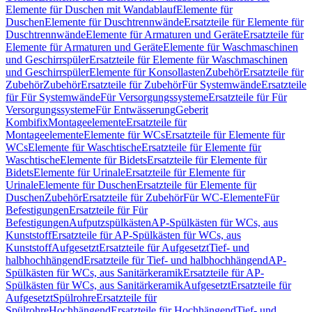
Elemente für Duschen mit Wandablauf
Elemente für
Duschen
Elemente für Duschtrennwände
Ersatzteile für Elemente für
Duschtrennwände
Elemente für Armaturen und Geräte
Ersatzteile für
Elemente für Armaturen und Geräte
Elemente für Waschmaschinen
und Geschirrspüler
Ersatzteile für Elemente für Waschmaschinen
und Geschirrspüler
Elemente für Konsollasten
Zubehör
Ersatzteile für
Zubehör
Zubehör
Ersatzteile für Zubehör
Für Systemwände
Ersatzteile
für Für Systemwände
Für Versorgungssysteme
Ersatzteile für Für
Versorgungssysteme
Für Entwässerung
Geberit
Kombifix
Montageelemente
Ersatzteile für
Montageelemente
Elemente für WCs
Ersatzteile für Elemente für
WCs
Elemente für Waschtische
Ersatzteile für Elemente für
Waschtische
Elemente für Bidets
Ersatzteile für Elemente für
Bidets
Elemente für Urinale
Ersatzteile für Elemente für
Urinale
Elemente für Duschen
Ersatzteile für Elemente für
Duschen
Zubehör
Ersatzteile für Zubehör
Für WC-Elemente
Für
Befestigungen
Ersatzteile für Für
Befestigungen
Aufputzspülkästen
AP-Spülkästen für WCs, aus
Kunststoff
Ersatzteile für AP-Spülkästen für WCs, aus
Kunststoff
Aufgesetzt
Ersatzteile für Aufgesetzt
Tief- und
halbhochhängend
Ersatzteile für Tief- und halbhochhängend
AP-
Spülkästen für WCs, aus Sanitärkeramik
Ersatzteile für AP-
Spülkästen für WCs, aus Sanitärkeramik
Aufgesetzt
Ersatzteile für
Aufgesetzt
Spülrohre
Ersatzteile für
Spülrohre
Hochhängend
Ersatzteile für Hochhängend
Tief- und