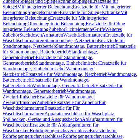
Zubehör
Spiegel und Spiegelschränke
Spiegel
Ersatzteile für
Spiegel
Mit integrierter Beleuchtung
Ersatzteile für Mit integrierter
Beleuchtung
Spiegelschränke
Ersatzteile für Spiegelschränke
Mit
integrierter Beleuchtung
Ersatzteile für Mit integrierter
Beleuchtung
Ohne integrierte Beleuchtung
Ersatzteile für Ohne
integrierte Beleuchtung
Zubehör
Lichtelemente
Griffe
Weiteres
Zubehör
Steckdosen
Armaturen
Waschtischarmaturen
Ersatzteile für
Waschtischarmaturen
Standmontage, Netzbetrieb
Ersatzteile für
Standmontage, Netzbetrieb
Standmontage, Batteriebetrieb
Ersatzteile
für Standmontage, Batteriebetrieb
Standmontage,
Generatorbetrieb
Ersatzteile für Standmontage,
Generatorbetrieb
Standmontage, Einhebelmischer
Ersatzteile für
Standmontage, Einhebelmischer
Wandmontage,
Netzbetrieb
Ersatzteile für Wandmontage, Netzbetrieb
Wandmontage,
Batteriebetrieb
Ersatzteile für Wandmontage,
Batteriebetrieb
Wandmontage, Generatorbetrieb
Ersatzteile für
Wandmontage, Generatorbetrieb
Wandmontage,
Zweigriffmischer
Ersatzteile für Wandmontage,
Zweigriffmischer
Zubehör
Ersatzteile für Zubehör
Für
Waschtischarmaturen
Ersatzteile für Für
Waschtischarmaturen
Apparateanschlüsse für Waschplatz,
Spülbecken, Geräte und Ausgussbecken
Ablaufgarnituren für
Waschbecken
Ersatzteile für Ablaufgarnituren für
Waschbecken
Rohrbogengeruchsverschlüsse
Ersatzteile für
Rohrbogengeruchsverschlüsse
Rohrbogengeruchsverschlüsse,