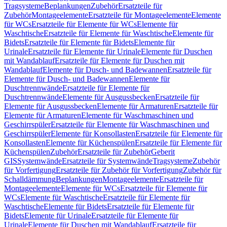
Tragsysteme
Beplankungen
Zubehör
Ersatzteile für
Zubehör
Montageelemente
Ersatzteile für Montageelemente
Elemente
für WCs
Ersatzteile für Elemente für WCs
Elemente für
Waschtische
Ersatzteile für Elemente für Waschtische
Elemente für
Bidets
Ersatzteile für Elemente für Bidets
Elemente für
Urinale
Ersatzteile für Elemente für Urinale
Elemente für Duschen
mit Wandablauf
Ersatzteile für Elemente für Duschen mit
Wandablauf
Elemente für Dusch- und Badewannen
Ersatzteile für
Elemente für Dusch- und Badewannen
Elemente für
Duschtrennwände
Ersatzteile für Elemente für
Duschtrennwände
Elemente für Ausgussbecken
Ersatzteile für
Elemente für Ausgussbecken
Elemente für Armaturen
Ersatzteile für
Elemente für Armaturen
Elemente für Waschmaschinen und
Geschirrspüler
Ersatzteile für Elemente für Waschmaschinen und
Geschirrspüler
Elemente für Konsollasten
Ersatzteile für Elemente für
Konsollasten
Elemente für Küchenspülen
Ersatzteile für Elemente für
Küchenspülen
Zubehör
Ersatzteile für Zubehör
Geberit
GIS
Systemwände
Ersatzteile für Systemwände
Tragsysteme
Zubehör
für Vorfertigung
Ersatzteile für Zubehör für Vorfertigung
Zubehör für
Schalldämmung
Beplankungen
Montageelemente
Ersatzteile für
Montageelemente
Elemente für WCs
Ersatzteile für Elemente für
WCs
Elemente für Waschtische
Ersatzteile für Elemente für
Waschtische
Elemente für Bidets
Ersatzteile für Elemente für
Bidets
Elemente für Urinale
Ersatzteile für Elemente für
Urinale
Elemente für Duschen mit Wandablauf
Ersatzteile für