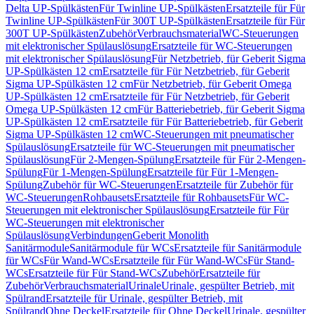
Delta UP-Spülkästen
Für Twinline UP-Spülkästen
Ersatzteile für Für
Twinline UP-Spülkästen
Für 300T UP-Spülkästen
Ersatzteile für Für
300T UP-Spülkästen
Zubehör
Verbrauchsmaterial
WC-Steuerungen
mit elektronischer Spülauslösung
Ersatzteile für WC-Steuerungen
mit elektronischer Spülauslösung
Für Netzbetrieb, für Geberit Sigma
UP-Spülkästen 12 cm
Ersatzteile für Für Netzbetrieb, für Geberit
Sigma UP-Spülkästen 12 cm
Für Netzbetrieb, für Geberit Omega
UP-Spülkästen 12 cm
Ersatzteile für Für Netzbetrieb, für Geberit
Omega UP-Spülkästen 12 cm
Für Batteriebetrieb, für Geberit Sigma
UP-Spülkästen 12 cm
Ersatzteile für Für Batteriebetrieb, für Geberit
Sigma UP-Spülkästen 12 cm
WC-Steuerungen mit pneumatischer
Spülauslösung
Ersatzteile für WC-Steuerungen mit pneumatischer
Spülauslösung
Für 2-Mengen-Spülung
Ersatzteile für Für 2-Mengen-
Spülung
Für 1-Mengen-Spülung
Ersatzteile für Für 1-Mengen-
Spülung
Zubehör für WC-Steuerungen
Ersatzteile für Zubehör für
WC-Steuerungen
Rohbausets
Ersatzteile für Rohbausets
Für WC-
Steuerungen mit elektronischer Spülauslösung
Ersatzteile für Für
WC-Steuerungen mit elektronischer
Spülauslösung
Verbindungen
Geberit Monolith
Sanitärmodule
Sanitärmodule für WCs
Ersatzteile für Sanitärmodule
für WCs
Für Wand-WCs
Ersatzteile für Für Wand-WCs
Für Stand-
WCs
Ersatzteile für Für Stand-WCs
Zubehör
Ersatzteile für
Zubehör
Verbrauchsmaterial
Urinale
Urinale, gespülter Betrieb, mit
Spülrand
Ersatzteile für Urinale, gespülter Betrieb, mit
Spülrand
Ohne Deckel
Ersatzteile für Ohne Deckel
Urinale, gespülter