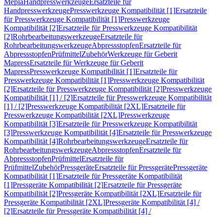
Mepla
Handpresswerkzeuge
Ersatzteile für
Handpresswerkzeuge
Presswerkzeuge Kompatibilität [1]
Ersatzteile
für Presswerkzeuge Kompatibilität [1]
Presswerkzeuge
Kompatibilität [2]
Ersatzteile für Presswerkzeuge Kompatibilität
[2]
Rohrbearbeitungswerkzeuge
Ersatzteile für
Rohrbearbeitungswerkzeuge
Abpressstopfen
Ersatzteile für
Abpressstopfen
Prüfmittel
Zubehör
Werkzeuge für Geberit
Mapress
Ersatzteile für Werkzeuge für Geberit
Mapress
Presswerkzeuge Kompatibilität [1]
Ersatzteile für
Presswerkzeuge Kompatibilität [1]
Presswerkzeuge Kompatibilität
[2]
Ersatzteile für Presswerkzeuge Kompatibilität [2]
Presswerkzeuge
Kompatibilität [1] / [2]
Ersatzteile für Presswerkzeuge Kompatibilität
[1] / [2]
Presswerkzeuge Kompatibilität [2XL]
Ersatzteile für
Presswerkzeuge Kompatibilität [2XL]
Presswerkzeuge
Kompatibilität [3]
Ersatzteile für Presswerkzeuge Kompatibilität
[3]
Presswerkzeuge Kompatibilität [4]
Ersatzteile für Presswerkzeuge
Kompatibilität [4]
Rohrbearbeitungswerkzeuge
Ersatzteile für
Rohrbearbeitungswerkzeuge
Abpressstopfen
Ersatzteile für
Abpressstopfen
Prüfmittel
Ersatzteile für
Prüfmittel
Zubehör
Pressgeräte
Ersatzteile für Pressgeräte
Pressgeräte
Kompatibilität [1]
Ersatzteile für Pressgeräte Kompatibilität
[1]
Pressgeräte Kompatibilität [2]
Ersatzteile für Pressgeräte
Kompatibilität [2]
Pressgeräte Kompatibilität [2XL]
Ersatzteile für
Pressgeräte Kompatibilität [2XL]
Pressgeräte Kompatibilität [4] /
[2]
Ersatzteile für Pressgeräte Kompatibilität [4] /