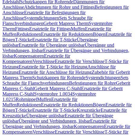
Edelstahl
Schutzkappen für Rohrende
Dämmungen für
Anschlüsse
Abdichtungen für Rohre und Fittings
Befestigungen für
Anschlüsse
Ersatzteile für Befestigungen für
Anschlüsse
Systemdichtungen
Sets Schraube für
Flanschverbindungen
Geberit Mapress Therm
Systemrohre
Therm
Fittings
Ersatzteile für Fittings
Muffen
Ersatzteile für
Muffen
Reduktionen
Ersatzteile für Reduktionen
Bögen
Ersatzteile für
Bögen
T-Stücke
Ersatzteile für T-Stücke
Übergänge
unlösbar
Ersatzteile für Übergänge unlösbar
Übergänge und
Verbindungen, lösbar
Ersatzteile für Übergänge und Verbindungen,
lösbar
Kompensatoren
Ersatzteile für
Kompensatoren
Verschlüsse
Ersatzteile für Verschlüsse
T-Stücke für
Heizung
Ersatzteile für T-Stücke für Heizung
Anschlüsse für
Heizung
Ersatzteile für Anschlüsse für Heizung
Zubehör für Geberit
Mapress Therm
Schutzkappen für Rohrende
Systemdichtungen
Sets
Schraube für Flanschverbindungen
Befestigungen für Rohre
Geberit
Mapress C-Stahl
Geberit Mapress C-Stahl
Ersatzteile für Geberit
Mapress C-Stahl
Systemrohre 1.0034
Systemrohre
1.0215
Rohrnippel
Muffen
Ersatzteile für
Muffen
Reduktionen
Ersatzteile für Reduktionen
Bögen
Ersatzteile für
Bögen
T-Stücke
Ersatzteile für T-Stücke
Kreuzstücke
Ersatzteile für
Kreuzstücke
Übergänge unlösbar
Ersatzteile für Übergänge
unlösbar
Übergänge und Verbindungen, lösbar
Ersatzteile für
Übergänge und Verbindungen, lösbar
Kompensatoren
Ersatzteile für
Kompensatoren
Verschlüsse
Ersatzteile für Verschlüsse
T-Stücke für