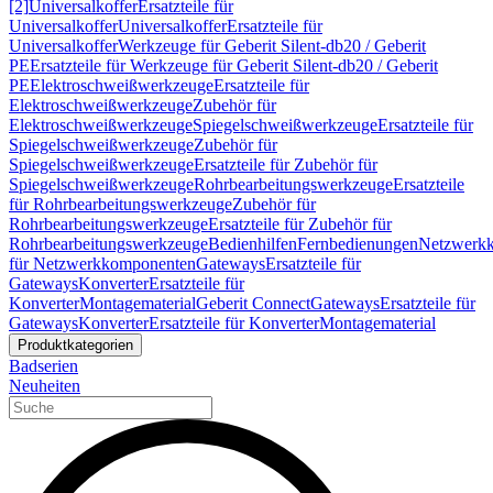
[2]
Universalkoffer
Ersatzteile für
Universalkoffer
Universalkoffer
Ersatzteile für
Universalkoffer
Werkzeuge für Geberit Silent-db20 / Geberit
PE
Ersatzteile für Werkzeuge für Geberit Silent-db20 / Geberit
PE
Elektroschweißwerkzeuge
Ersatzteile für
Elektroschweißwerkzeuge
Zubehör für
Elektroschweißwerkzeuge
Spiegelschweißwerkzeuge
Ersatzteile für
Spiegelschweißwerkzeuge
Zubehör für
Spiegelschweißwerkzeuge
Ersatzteile für Zubehör für
Spiegelschweißwerkzeuge
Rohrbearbeitungswerkzeuge
Ersatzteile
für Rohrbearbeitungswerkzeuge
Zubehör für
Rohrbearbeitungswerkzeuge
Ersatzteile für Zubehör für
Rohrbearbeitungswerkzeuge
Bedienhilfen
Fernbedienungen
Netzwerk
für Netzwerkkomponenten
Gateways
Ersatzteile für
Gateways
Konverter
Ersatzteile für
Konverter
Montagematerial
Geberit Connect
Gateways
Ersatzteile für
Gateways
Konverter
Ersatzteile für Konverter
Montagematerial
Produktkategorien
Badserien
Neuheiten