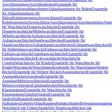
Anschlussstutzen
Anschlussbögen
Ersatzteile für
Anschlussbögen
Manschetten
Ablaufgarnituren für Bidets
Ersatzteile
für Ablaufgarnituren für
Bidets
Rohrbogengeruchsverschlüsse
Ersatzteile für
Rohrbogengeruchsverschlüsse
Anschlussstutzen
Anschlussbögen
Abde
für Waschtische
Doppelwaschtische
Ersatzteile für
Doppelwaschtische
Möbelwaschtische
Ersatzteile für
Möbelwaschtische
Aufsatzwaschtische
Ersatzteile für
Aufsatzwaschtische
Handwaschbecken
Ersatzteile für
Handwaschbecken
Aufsatzhandwaschbecken
Eckhandwaschbecken
H
für Halbeinbauwaschtische
Einbauwaschtische
Ersatzteile für
Einbauwaschtische
Unterbauwaschtische
Ersatzteile für
Unterbauwaschtische
Eckwaschtische
Waschtische
Comfort
Waschtische für Kinder
Ersatzteile für Waschtische für
Kinder
Waschtische
Waschrinnen
Ersatzteile für Waschrinnen
Weitere
Becken
Ersatzteile für Weitere Becken
Ausgussbecken
Ersatzteile für
Ausgussbecken
Ausgüsse
Ersatzteile für
Ausgüsse
Mehrzweckbecken
Ersatzteile für
Mehrzweckbecken
Gipsfangbecken
Waschtische für
Klassenräume
Ersatzteile für Waschtische für
Klassenräume
Zubehör
Säulen
Ersatzteile für
Säulen
Halbsäulen
Ersatzteile für
Halbsäulen
Zubehör
Ablaufkappen
Handtuchhalter
Befestigungsmateria
Waschtisch mit Unterschrank
Sets Handwaschbecken mit