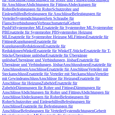
für Anschlüsse
Abdichtungen für Fittings
Abdeckungen für
Rohre
Befestigungen für Rohre
Schutzrohre und
Einlegehilfen
Befestigungen für Anschlüsse
Befestigungen für
Verteiler
Systemdichtungen
Sets Schraube für
Flanschverbindungen
Verbrauchsmaterial
Geberit
PushFit
Systemrohre ML
Ersatzteile für Systemrohre ML
Systemrohre
PB
Ersatzteile für Systemrohre PB
Systemrohre Heizung
ML
Ersatzteile für Systemrohre Heizung ML
Fittings
Ersatzteile für
Fittings
Kupplungen
Ersatzteile für
Kupplungen
Reduktionen
Ersatzteile für
Reduktionen
Winkel
Ersatzteile für Winkel
T-Stücke
Ersatzteile für T-
Stücke
Übergänge unlösbar
Ersatzteile für Übergänge
unlösbar
Übergänge und Verbindungen, lösbar
Ersatzteile für
Übergänge und Verbindungen, lösbar
Anschlussdosen
Ersatzteile für
Anschlussdosen
Anschlüsse
Ersatzteile für Anschlüsse
Verteiler mit
Steckanschluss
Ersatzteile für Verteiler mit Steckanschluss
Verteiler
mit Gewindeanschluss
Anschlüsse für Heizung
Ersatzteile für
Anschlüsse für Heizung
Zubehör
Ersatzteile für
Zubehör
Dämmungen für Rohre und Fittings
Dämmungen für
Anschlüsse
Abdichtungen für Rohre und Fittings
Abdichtungen für
Anschlüsse
Abdeckungen für Rohre
Befestigungen für
Rohre
Schutzrohre und Einlegehilfen
Befestigungen für
Anschlüsse
Ersatzteile für Befestigungen für
Anschlüsse
Befestigungen für Verteiler
Systemdichtungen
Geberit