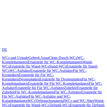
DE
WCs und Urinale
Geberit AquaClean Dusch-WCs
WC-
Komplettanlagen
Ersatzteile für WC-Komplettanlagen
Wand-
WCs
Ersatzteile für Wand-WCs
Stand-WCs
Ersatzteile für Stand-
WCs
WC-Aufsätze
Ersatzteile für WC-Aufsätze
Für WC-
Keramiken
Ersatzteile für Für WC-
Keramiken
Designplatten
Ersatzteile für Designplatten
Für WC-
Komplettanlagen
Ersatzteile für Für WC-Komplettanlagen
Für WC-
Aufsätze
Ersatzteile für Für WC-Aufsätze
Zubehör
Ersatzteile für
Zubehör
Für WC-Komplettanlagen
Für WC-Aufsätze
Ersatzteile für
Für WC-Aufsätze
Für WC-Aufsätze und WC-
Komplettanlagen
WCs
Verbrauchsmaterial
WCs und WC-Sitze
Wand-
WCs
Ersatzteile für Wand-WCs
Tiefspül-WCs
Ersatzteile für Tiefspül-