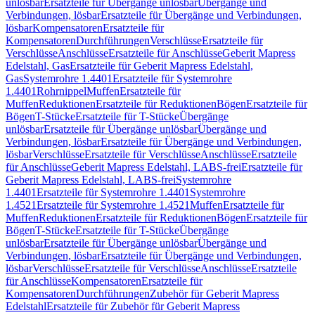
unlösbar
Ersatzteile für Übergänge unlösbar
Übergänge und
Verbindungen, lösbar
Ersatzteile für Übergänge und Verbindungen,
lösbar
Kompensatoren
Ersatzteile für
Kompensatoren
Durchführungen
Verschlüsse
Ersatzteile für
Verschlüsse
Anschlüsse
Ersatzteile für Anschlüsse
Geberit Mapress
Edelstahl, Gas
Ersatzteile für Geberit Mapress Edelstahl,
Gas
Systemrohre 1.4401
Ersatzteile für Systemrohre
1.4401
Rohrnippel
Muffen
Ersatzteile für
Muffen
Reduktionen
Ersatzteile für Reduktionen
Bögen
Ersatzteile für
Bögen
T-Stücke
Ersatzteile für T-Stücke
Übergänge
unlösbar
Ersatzteile für Übergänge unlösbar
Übergänge und
Verbindungen, lösbar
Ersatzteile für Übergänge und Verbindungen,
lösbar
Verschlüsse
Ersatzteile für Verschlüsse
Anschlüsse
Ersatzteile
für Anschlüsse
Geberit Mapress Edelstahl, LABS-frei
Ersatzteile für
Geberit Mapress Edelstahl, LABS-frei
Systemrohre
1.4401
Ersatzteile für Systemrohre 1.4401
Systemrohre
1.4521
Ersatzteile für Systemrohre 1.4521
Muffen
Ersatzteile für
Muffen
Reduktionen
Ersatzteile für Reduktionen
Bögen
Ersatzteile für
Bögen
T-Stücke
Ersatzteile für T-Stücke
Übergänge
unlösbar
Ersatzteile für Übergänge unlösbar
Übergänge und
Verbindungen, lösbar
Ersatzteile für Übergänge und Verbindungen,
lösbar
Verschlüsse
Ersatzteile für Verschlüsse
Anschlüsse
Ersatzteile
für Anschlüsse
Kompensatoren
Ersatzteile für
Kompensatoren
Durchführungen
Zubehör für Geberit Mapress
Edelstahl
Ersatzteile für Zubehör für Geberit Mapress