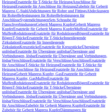
Heizung
Ersatzteile für T-Stücke für Heizung
Anschlüsse für
Heizung
Ersatzteile für Anschlüsse für Heizung
Zubehör für Geberit
Mapress C-Stahl
Abdichtungen für Rohre und Fittings
Abdeckungen
für Rohre
Befestigungen für Rohre
Befestigungen für
Anschlüsse
Systemdichtungen
Sets Schraube für
Flanschverbindungen
Geberit Mapress Kupfer
Geberit Mapress
Kupfer
Ersatzteile für Geberit Mapress Kupfer
Muffen
Ersatzteile für
Muffen
Reduktionen
Ersatzteile für Reduktionen
Bögen
Ersatzteile für
Bögen
T-Stücke
Ersatzteile für T-Stücke
Innenliegende
Zirkulation
Ersatzteile für Innenliegende
Zirkulation
Kreuzstücke
Ersatzteile für Kreuzstücke
Übergänge
unlösbar
Ersatzteile für Übergänge unlösbar
Übergänge und
Verbindungen, lösbar
Ersatzteile für Übergänge und Verbindungen,
lösbar
Verschlüsse
Ersatzteile für Verschlüsse
Anschlüsse
Ersatzteile
für Anschlüsse
T-Stücke für Heizung
Ersatzteile für T-Stücke für
Heizung
Anschlüsse für Heizung
Ersatzteile für Anschlüsse für
Heizung
Geberit Mapress Kupfer, Gas
Ersatzteile für Geberit
Mapress Kupfer, Gas
Muffen
Ersatzteile für
Muffen
Reduktionen
Ersatzteile für Reduktionen
Bögen
Ersatzteile für
Bögen
T-Stücke
Ersatzteile für T-Stücke
Übergänge
unlösbar
Ersatzteile für Übergänge unlösbar
Übergänge und
Verbindungen, lösbar
Ersatzteile für Übergänge und Verbindungen,
lösbar
Verschlüsse
Ersatzteile für Verschlüsse
Anschlüsse
Ersatzteile
für Anschlüsse
Zubehör für Geberit Mapress Kupfer
Ersatzteile für
Zubehör für Geberit Mapress Kupfer
Dämmungen für