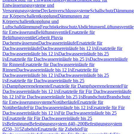
Entwässerungssysteme und
Versorgungssysteme
Deckenverschlusssysteme
Schallschutz
Dämmung
zur Körperschallentkopplung
Dämmungen zur
Körperschallentkopplung und
Luftschalldämmung
Feuchtigkeitsschutz
Abdichtungen
Lüftungsventile
für Entwässerung
Belüftungsventile
Ersatzteile für
Belüftungsventile
Geberit Pluvia
Dachentwässerung
Dachwassereinläufe
Ersatzteile für
Dachwassereinläufe
Dachwassereinläufe bis 12 l/s
Ersatzteile für
Dachwassereinläufe bis 12 l/s
Dachwassereinläufe bis 25
l/s
Ersatzteile für Dachwassereinläufe bis 25 l/s
Dachwassereinläufe
für Rinnen
Ersatzteile für Dachwassereinläufe für
Rinnen
Dachwassereinläufe bis 12 l/s
Ersatzteile für
Dachwassereinläufe bis 12 l/s
Dachwassereinläufe bis 25
l/s
Ersatzteile für Dachwassereinläufe bis 25
l/s
Dampfsperrenelemente
Ersatzteile für Dampfsperrenelemente
Für
Dachwassereinläufe bis 12 l/s
Ersatzteile für Für Dachwassereinläufe
bis 12 l/s
Für Dachwassereinläufe bis 25 l/s
Brandschutz
Brandschutz
für Entwässerungssysteme
Notüberläufe
Ersatzteile für
Notüberläufe
Für Dachwassereinläufe bis 12 l/s
Ersatzteile für Für
Dachwassereinläufe bis 12 l/s
Für Dachwassereinläufe bis 25
l/s
Ersatzteile für Für Dachwassereinläufe bis 25
l/s
Befestigung
Befestigungssystem d40–200
Befestigungssystem
d250–315
Zubehör
Ersatzteile für Zubehör
Für