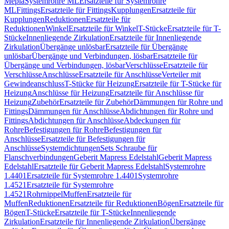
Mepla
Systemrohre ML
Ersatzteile für Systemrohre
ML
Fittings
Ersatzteile für Fittings
Kupplungen
Ersatzteile für
Kupplungen
Reduktionen
Ersatzteile für
Reduktionen
Winkel
Ersatzteile für Winkel
T-Stücke
Ersatzteile für T-
Stücke
Innenliegende Zirkulation
Ersatzteile für Innenliegende
Zirkulation
Übergänge unlösbar
Ersatzteile für Übergänge
unlösbar
Übergänge und Verbindungen, lösbar
Ersatzteile für
Übergänge und Verbindungen, lösbar
Verschlüsse
Ersatzteile für
Verschlüsse
Anschlüsse
Ersatzteile für Anschlüsse
Verteiler mit
Gewindeanschluss
T-Stücke für Heizung
Ersatzteile für T-Stücke für
Heizung
Anschlüsse für Heizung
Ersatzteile für Anschlüsse für
Heizung
Zubehör
Ersatzteile für Zubehör
Dämmungen für Rohre und
Fittings
Dämmungen für Anschlüsse
Abdichtungen für Rohre und
Fittings
Abdichtungen für Anschlüsse
Abdeckungen für
Rohre
Befestigungen für Rohre
Befestigungen für
Anschlüsse
Ersatzteile für Befestigungen für
Anschlüsse
Systemdichtungen
Sets Schraube für
Flanschverbindungen
Geberit Mapress Edelstahl
Geberit Mapress
Edelstahl
Ersatzteile für Geberit Mapress Edelstahl
Systemrohre
1.4401
Ersatzteile für Systemrohre 1.4401
Systemrohre
1.4521
Ersatzteile für Systemrohre
1.4521
Rohrnippel
Muffen
Ersatzteile für
Muffen
Reduktionen
Ersatzteile für Reduktionen
Bögen
Ersatzteile für
Bögen
T-Stücke
Ersatzteile für T-Stücke
Innenliegende
Zirkulation
Ersatzteile für Innenliegende Zirkulation
Übergänge