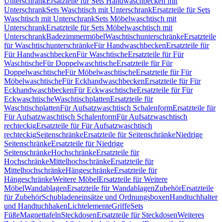
Unterschrank
Ersatzteile für Sets Handwaschbecken mit
Unterschrank
Sets Waschtisch mit Unterschrank
Ersatzteile für Sets
Waschtisch mit Unterschrank
Sets Möbelwaschtisch mit
Unterschrank
Ersatzteile für Sets Möbelwaschtisch mit
Unterschrank
Badezimmermöbel
Waschtischunterschränke
Ersatzteile
für Waschtischunterschränke
Für Handwaschbecken
Ersatzteile für
Für Handwaschbecken
Für Waschtische
Ersatzteile für Für
Waschtische
Für Doppelwaschtische
Ersatzteile für Für
Doppelwaschtische
Für Möbelwaschtische
Ersatzteile für Für
Möbelwaschtische
Für Eckhandwaschbecken
Ersatzteile für Für
Eckhandwaschbecken
Für Eckwaschtische
Ersatzteile für Für
Eckwaschtische
Waschtischplatten
Ersatzteile für
Waschtischplatten
Für Aufsatzwaschtisch Schalenform
Ersatzteile für
Für Aufsatzwaschtisch Schalenform
Für Aufsatzwaschtisch
rechteckig
Ersatzteile für Für Aufsatzwaschtisch
rechteckig
Seitenschränke
Ersatzteile für Seitenschränke
Niedrige
Seitenschränke
Ersatzteile für Niedrige
Seitenschränke
Hochschränke
Ersatzteile für
Hochschränke
Mittelhochschränke
Ersatzteile für
Mittelhochschränke
Hängeschränke
Ersatzteile für
Hängeschränke
Weitere Möbel
Ersatzteile für Weitere
Möbel
Wandablagen
Ersatzteile für Wandablagen
Zubehör
Ersatzteile
für Zubehör
Schubladeneinsätze und Ordnungsboxen
Handtuchhalter
und Handtuchhaken
Lichtelemente
Griffe
Sets
Füße
Magnettafeln
Steckdosen
Ersatzteile für Steckdosen
Weiteres