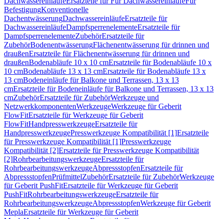
Dachwassereinläufe
Ersatzteile für Für Dachwassereinläufe
Für
Befestigung
Konventionelle
Dachentwässerung
Dachwassereinläufe
Ersatzteile für
Dachwassereinläufe
Dampfsperrenelemente
Ersatzteile für
Dampfsperrenelemente
Zubehör
Ersatzteile für
Zubehör
Bodenentwässerung
Flächenentwässerung für drinnen und
draußen
Ersatzteile für Flächenentwässerung für drinnen und
draußen
Bodenabläufe 10 x 10 cm
Ersatzteile für Bodenabläufe 10 x
10 cm
Bodenabläufe 13 x 13 cm
Ersatzteile für Bodenabläufe 13 x
13 cm
Bodeneinläufe für Balkone und Terrassen, 13 x 13
cm
Ersatzteile für Bodeneinläufe für Balkone und Terrassen, 13 x 13
cm
Zubehör
Ersatzteile für Zubehör
Werkzeuge und
Netzwerkkomponenten
Werkzeuge
Werkzeuge für Geberit
FlowFit
Ersatzteile für Werkzeuge für Geberit
FlowFit
Handpresswerkzeuge
Ersatzteile für
Handpresswerkzeuge
Presswerkzeuge Kompatibilität [1]
Ersatzteile
für Presswerkzeuge Kompatibilität [1]
Presswerkzeuge
Kompatibilität [2]
Ersatzteile für Presswerkzeuge Kompatibilität
[2]
Rohrbearbeitungswerkzeuge
Ersatzteile für
Rohrbearbeitungswerkzeuge
Abpressstopfen
Ersatzteile für
Abpressstopfen
Prüfmittel
Zubehör
Ersatzteile für Zubehör
Werkzeuge
für Geberit PushFit
Ersatzteile für Werkzeuge für Geberit
PushFit
Rohrbearbeitungswerkzeuge
Ersatzteile für
Rohrbearbeitungswerkzeuge
Abpressstopfen
Werkzeuge für Geberit
Mepla
Ersatzteile für Werkzeuge für Geberit