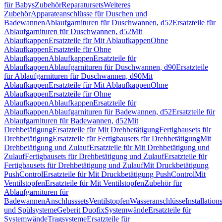
für Babys
Zubehör
Reparatursets
Weiteres
Zubehör
Apparateanschlüsse für Duschen und
Badewannen
Ablaufgarnituren für Duschwannen, d52
Ersatzteile für
Ablaufgarnituren für Duschwannen, d52
Mit
Ablaufkappen
Ersatzteile für Mit Ablaufkappen
Ohne
Ablaufkappen
Ersatzteile für Ohne
Ablaufkappen
Ablaufkappen
Ersatzteile für
Ablaufkappen
Ablaufgarnituren für Duschwannen, d90
Ersatzteile
für Ablaufgarnituren für Duschwannen, d90
Mit
Ablaufkappen
Ersatzteile für Mit Ablaufkappen
Ohne
Ablaufkappen
Ersatzteile für Ohne
Ablaufkappen
Ablaufkappen
Ersatzteile für
Ablaufkappen
Ablaufgarnituren für Badewannen, d52
Ersatzteile für
Ablaufgarnituren für Badewannen, d52
Mit
Drehbetätigung
Ersatzteile für Mit Drehbetätigung
Fertigbausets für
Drehbetätigung
Ersatzteile für Fertigbausets für Drehbetätigung
Mit
Drehbetätigung und Zulauf
Ersatzteile für Mit Drehbetätigung und
Zulauf
Fertigbausets für Drehbetätigung und Zulauf
Ersatzteile für
Fertigbausets für Drehbetätigung und Zulauf
Mit Druckbetätigung
PushControl
Ersatzteile für Mit Druckbetätigung PushControl
Mit
Ventilstopfen
Ersatzteile für Mit Ventilstopfen
Zubehör für
Ablaufgarnituren für
Badewannen
Anschlusssets
Ventilstopfen
Wasseranschlüsse
Installation
und Spülsysteme
Geberit Duofix
Systemwände
Ersatzteile für
Systemwände
Tragsysteme
Ersatzteile für