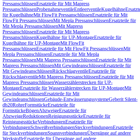
Pressanschlüssen
Ersatzteile für Mit Mapress
Pressanschlüssen
Probenahmeventile
Entleerventile
Kugelhähne
Ersatzt
für Kugelhähne
Mit FlowFit Pressanschlüssen
Ersatzteile für Mit
FlowFit Pressanschlüssen
Mit Mepla Pressanschlüssen
Ersatzteile für
Mit Mepla Pressanschlüssen
Mit Mapress
Pressanschlüssen
Ersatzteile für Mit Mapress
Pressanschlüssen
Kugelhähne für UP-Montage
Ersatzteile für
Kugelhähne für UP-Montage
Mit FlowFit
Pressanschlüssen
Ersatzteile für Mit FlowFit Pressanschlüssen
Mit
Mepla Pressanschlüssen
Ersatzteile für Mit Mepla
Pressanschlüssen
Mit Mapress Pressanschlüssen
Ersatzteile für Mit
Mapress Pressanschlüssen
Mit Gewindeanschlüssen
Ersatzteile für
Mit Gewindeanschlüssen
Rückschlagventile
Ersatzteile für
Rückschlagventile
Mit Mapress Pressanschlüssen
Ersatzteile für Mit
Mapress Pressanschlüssen
Wasserzählerstrecken für UP-
Montage
Ersatzteile für Wasserzählerstrecken für UP-Montage
Mit
Gewindeanschlüssen
Ersatzteile für Mit
Gewindeanschlüssen
Gebäude-Entwässerungssysteme
Geberit Silent-
db20
Rohre
Formstücke
Ersatzteile für
Formstücke
Bögen
Abzweige
Ersatzteile für
Abzweige
Reduktionen
Reinigungsstücke
Ersatzteile für
Reinigungsstücke
Verbindungen
Ersatzteile für
Verbindungen
Schweißverbindungen
Steckverbindungen
Ersatzteile
für Steckverbindungen
Spannverbindungen
Übergänge auf andere
Werkstoffe
Ersatzteile für Übergänge auf andere