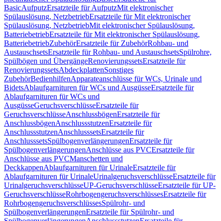
Basic
Aufputz
Ersatzteile für Aufputz
Mit elektronischer
Spülauslösung, Netzbetrieb
Ersatzteile für Mit elektronischer
Spülauslösung, Netzbetrieb
Mit elektronischer Spülauslösung,
Batteriebetrieb
Ersatzteile für Mit elektronischer Spülauslösung,
Batteriebetrieb
Zubehör
Ersatzteile für Zubehör
Rohbau- und
Austauschsets
Ersatzteile für Rohbau- und Austauschsets
Spülrohre,
Spülbögen und Übergänge
Renovierungssets
Ersatzteile für
Renovierungssets
Abdeckplatten
Sonstiges
Zubehör
Bedienhilfen
Apparateanschlüsse für WCs, Urinale und
Bidets
Ablaufgarnituren für WCs und Ausgüsse
Ersatzteile für
Ablaufgarnituren für WCs und
Ausgüsse
Geruchsverschlüsse
Ersatzteile für
Geruchsverschlüsse
Anschlussbögen
Ersatzteile für
Anschlussbögen
Anschlussstutzen
Ersatzteile für
Anschlussstutzen
Anschlusssets
Ersatzteile für
Anschlusssets
Spülbogenverlängerungen
Ersatzteile für
Spülbogenverlängerungen
Anschlüsse aus PVC
Ersatzteile für
Anschlüsse aus PVC
Manschetten und
Deckkappen
Ablaufgarnituren für Urinale
Ersatzteile für
Ablaufgarnituren für Urinale
Urinalgeruchsverschlüsse
Ersatzteile für
Urinalgeruchsverschlüsse
UP-Geruchsverschlüsse
Ersatzteile für UP-
Geruchsverschlüsse
Rohrbogengeruchsverschlüsses
Ersatzteile für
Rohrbogengeruchsverschlüsses
Spülrohr- und
Spülbogenverlängerungen
Ersatzteile für Spülrohr- und
Spülbogenverlängerungen
Anschlussstutzen
Ersatzteile für