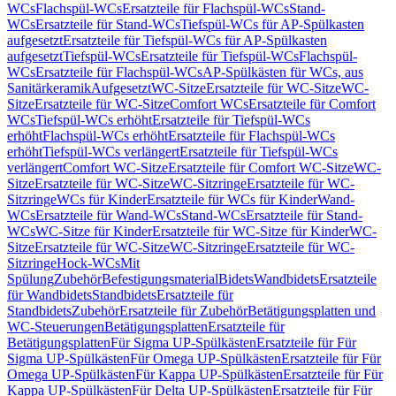
WCs
Flachspül-WCs
Ersatzteile für Flachspül-WCs
Stand-
WCs
Ersatzteile für Stand-WCs
Tiefspül-WCs für AP-Spülkasten
aufgesetzt
Ersatzteile für Tiefspül-WCs für AP-Spülkasten
aufgesetzt
Tiefspül-WCs
Ersatzteile für Tiefspül-WCs
Flachspül-
WCs
Ersatzteile für Flachspül-WCs
AP-Spülkästen für WCs, aus
Sanitärkeramik
Aufgesetzt
WC-Sitze
Ersatzteile für WC-Sitze
WC-
Sitze
Ersatzteile für WC-Sitze
Comfort WCs
Ersatzteile für Comfort
WCs
Tiefspül-WCs erhöht
Ersatzteile für Tiefspül-WCs
erhöht
Flachspül-WCs erhöht
Ersatzteile für Flachspül-WCs
erhöht
Tiefspül-WCs verlängert
Ersatzteile für Tiefspül-WCs
verlängert
Comfort WC-Sitze
Ersatzteile für Comfort WC-Sitze
WC-
Sitze
Ersatzteile für WC-Sitze
WC-Sitzringe
Ersatzteile für WC-
Sitzringe
WCs für Kinder
Ersatzteile für WCs für Kinder
Wand-
WCs
Ersatzteile für Wand-WCs
Stand-WCs
Ersatzteile für Stand-
WCs
WC-Sitze für Kinder
Ersatzteile für WC-Sitze für Kinder
WC-
Sitze
Ersatzteile für WC-Sitze
WC-Sitzringe
Ersatzteile für WC-
Sitzringe
Hock-WCs
Mit
Spülung
Zubehör
Befestigungsmaterial
Bidets
Wandbidets
Ersatzteile
für Wandbidets
Standbidets
Ersatzteile für
Standbidets
Zubehör
Ersatzteile für Zubehör
Betätigungsplatten und
WC-Steuerungen
Betätigungsplatten
Ersatzteile für
Betätigungsplatten
Für Sigma UP-Spülkästen
Ersatzteile für Für
Sigma UP-Spülkästen
Für Omega UP-Spülkästen
Ersatzteile für Für
Omega UP-Spülkästen
Für Kappa UP-Spülkästen
Ersatzteile für Für
Kappa UP-Spülkästen
Für Delta UP-Spülkästen
Ersatzteile für Für