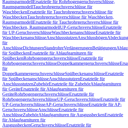
Raumsparmodell
Ersatzteile für Rohrbogengeruchsverschlüsse,
Raumsparmodell
Tauchrohrgeruchsverschlüsse für
Waschbecken
Ersatzteile für Tauchrohrgeruchsverschlüsse für
Waschbecken
Tauchrohrgeruchsverschlüsse für Waschbecken,
Raumsparmodell
Ersatzteile für Tauchrohrgeruchsverschlüsse für
Waschbecken, Raumsparmodell
UP-Geruchsverschlüsse
Ersatzteile
für UP-Geruchsverschlüsse
Waschbeckenanschlüsse
Ersatzteile für
Waschbeckenanschlüsse
Anschlussstutzen
Anschlussbögen
Abdeckung
für
Anschlüsse
Dichtungen
Standrohre
Verlängerungen
Betätigungen
Ablauf
für Spülbecken
Ersatzteile für Ablaufgarnituren für
Spülbecken
Rohrbogengeruchsverschlüsse
Ersatzteile für
Rohrbogengeruchsverschlüsse
Doppelkammergeruchsverschlüsse
Ersa
für
Doppelkammergeruchsverschlüsse
Spülbeckenanschlüsse
Ersatzteile
für Spülbeckenanschlüsse
Anschlussstutzen
Ersatzteile für
Anschlussstutzen
Zubehör
Ersatzteile für Zubehör
Ablaufgarnituren
für Geräte
Ersatzteile für Ablaufgarnituren für
Geräte
Rohrbogengeruchsverschlüsse
Ersatzteile für
Rohrbogengeruchsverschlüsse
UP-Geruchsverschlüsse
Ersatzteile für
UP-Geruchsverschlüsse
AP-Geruchsverschlüsse
Ersatzteile für AP-
Geruchsverschlüsse
Anschlüsse
Ersatzteile für
Anschlüsse
Zubehör
Ablaufgarnituren für Ausgussbecken
Ersatzteile
für Ablaufgarnituren für
Ausgussbecken
Geruchsverschlüsse
Ersatzteile für