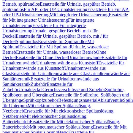
Betrieb, spülrandlos
Ersatzteile für Urinale, gespülter Betrieb,
spülrandlos
Für AP- oder UP-Urinalsteuerung
Ersatzteile für Für AP-
oder UP-Urinalsteuerung
Mit integrierter Urinalsteuerung
Ersatzteile
für Mit integrierter Urinalsteuerung
Für integrierte
Urinalsteuerung
Ersatzteile für Für integrierte
Urinalsteuerung
Urinale, gespülter Betrieb, mit / für
Deckel
Ersatzteile für Urinale, gespülter Betrieb, mit / für
Deckel
Spülrandlos
Ersatzteile für Spülrandlos
Mit
Spülrand
Ersatzteile für Mit Spülrand
Urinale, wasserloser
Betrieb
Ersatzteile für Urinale, wasserloser Betrieb
Ohne
Deckel
Ersatzteile für Ohne Deckel
Urinaltrennwände
Ersatzteile für
Urinaltrennwände
Urinaltrennwände aus Kunststoff
Ersatzteile für
Urinaltrennwände aus Kunststoff
Urinaltrennwände aus
Glas
Ersatzteile für Urinaltrennwände aus Glas
Urinaltrennwände aus
Sanitärkeramik
Ersatzteile für Urinaltrennwände aus
Sanitärkeramik
Zubehör
Ersatzteile für
Zubehör
Urinaldeckel
Geruchsverschlüsse und Zubehör
Spülrohre,
Spülbögen und Übergänge
Ersatzteile für Spülrohre, Spülbögen und
Übergänge
Sprühkopfzubehör
Befestigungsmaterial
Ablaufventile
Spülv
für Unterputz
Mit elektronischer Spülauslösung,
Netzbetrieb
Ersatzteile für Mit elektronischer Spülauslösung,
Netzbetrieb
Mit elektronischer Spülauslösung,
Batteriebetrieb
Ersatzteile für Mit elektronischer Spülauslösung,
Batteriebetrieb
Mit pneumatischer Spülauslösung
Ersatzteile für Mit
pneumatischer Spülauslösung
Basic
Ersatzteile für