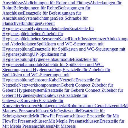
Anschlüsse
Abdichtungen für Rohre und Fittings
Abdeckungen für
Rohre
Befestigungen für Rohre
Befestigungen für
Anschlüsse
Ersatzteile für Befestigungen für
Anschlüsse
Systemdichtungen
Sets Schraube für
Flanschverbindungen
Geberit
Hygienesystem
Hygienespüleinheiten
Ersatzteile für
Hygienespüleinheiten
Zubehör für
Hygienespüleinheiten
Sensoren
Kabel
Durchflussbegrenzer
Abdeckung
und Abdeckplatten
Spülkästen und WC-Steuerungen mit
Hygienespülung
Ersatzteile für Spülkästen und WC-Steuerungen mit
Hygienespülung
UP-Spülkästen mit
Hygienespülung
Hygieneeinbaumodule
Ersatzteile für
Hygieneeinbaumodule
Zubehör für Spülkästen und WC-
Steuerungen mit Hygienespülung
Ersatzteile für Zubehör für
Spülkästen und WC-Steuerungen mit
Hygienespülung
Sensoren
Kabel
Netzteile
Ersatzteile für
Netzteile
Netzwerkkomponenten
Geberit Connect Zubehör für
Geberit Hygienesystem
Ersatzteile für Geberit Connect Zubehör für
Geberit Hygienesystem
Gateways
Ersatzteile für
Gateways
Konverter
Ersatzteile für
Konverter
Sensoren
Montagematerial
Rohrarmaturen
Geradsitzventile
Mi
Mapress Pressanschlüssen
Schrägsitzventile
Ersatzteile für
Schrägsitzventile
Mit FlowFit Pressanschlüssen
Ersatzteile für Mit
FlowFit Pressanschlüssen
Mit Mepla Pressanschlüssen
Ersatzteile für
Mit Mepla Pressanschlüssen
Mit Mapress