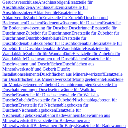
Geruchsverschlüsse
Anschlussbögen
Ersatzteile für
Anschlussbögen
Anschlussstutzen
Ersatzteile für
Anschlussstutzen
Ablaufventile
Ersatzteile für
Ablaufventile
Zubehör
Ersatzteile für Zubehör
Duschen und
Badewannen
Duschen
Bodenentwässerung für Duschen
Ersatzteile
für Bodenentwässerung für Duschen
Duschrinnen
Ersatzteile für
Duschrinnen
Zubehör für Duschrinnen
Ersatzteile für Zubehör für
Duschrinnen
Duschbodenabläufe
Ersatzteile für
Duschbodenabläufe
Zubehör für Duschbodenabläufe
Ersatzteile für
Zubehör für Duschbodenabläufe
Wandabläufe
Ersatzteile für
Wandabläufe
Zubehör für Wandabläufe
Ersatzteile für Zubehör für
Wandabläufe
Duschwannen und Duschflächen
Ersatzteile für
Duschwannen und Duschflächen
Duschflächen aus
Mineralwerkstoff und Geberit Duofix
Installationselemente
Duschflächen aus Mineralwerkstoff
Ersatzteile
für Duschflächen aus Mineralwerkstoff
Montageelemente
Ersatzteile
für Montageelemente
Zubehör
Duschabtrennungen
Ersatzteile für
Duschabtrennungen
Duschseitenwände für Walk-in-
Dusche
Ersatzteile für Duschseitenwände für Walk-in-
Dusche
Zubehör
Ersatzteile für Zubehör
Nischenablageboxen für
Duschen
Ersatzteile für Nischenablageboxen für
Duschen
Nischenablageboxen
Ersatzteile für
Nischenablageboxen
Zubehör
Badewannen
Badewannen aus
Mineralwerkstoff
Ersatzteile für Badewannen aus
Mineralwerkstoff
Badewannen für Babys
Ersatzteile für Badewannen