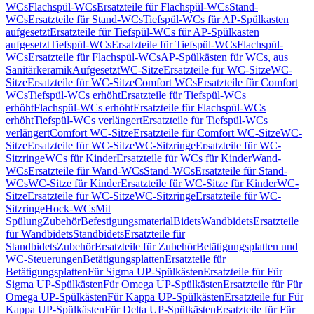
WCs
Flachspül-WCs
Ersatzteile für Flachspül-WCs
Stand-
WCs
Ersatzteile für Stand-WCs
Tiefspül-WCs für AP-Spülkasten
aufgesetzt
Ersatzteile für Tiefspül-WCs für AP-Spülkasten
aufgesetzt
Tiefspül-WCs
Ersatzteile für Tiefspül-WCs
Flachspül-
WCs
Ersatzteile für Flachspül-WCs
AP-Spülkästen für WCs, aus
Sanitärkeramik
Aufgesetzt
WC-Sitze
Ersatzteile für WC-Sitze
WC-
Sitze
Ersatzteile für WC-Sitze
Comfort WCs
Ersatzteile für Comfort
WCs
Tiefspül-WCs erhöht
Ersatzteile für Tiefspül-WCs
erhöht
Flachspül-WCs erhöht
Ersatzteile für Flachspül-WCs
erhöht
Tiefspül-WCs verlängert
Ersatzteile für Tiefspül-WCs
verlängert
Comfort WC-Sitze
Ersatzteile für Comfort WC-Sitze
WC-
Sitze
Ersatzteile für WC-Sitze
WC-Sitzringe
Ersatzteile für WC-
Sitzringe
WCs für Kinder
Ersatzteile für WCs für Kinder
Wand-
WCs
Ersatzteile für Wand-WCs
Stand-WCs
Ersatzteile für Stand-
WCs
WC-Sitze für Kinder
Ersatzteile für WC-Sitze für Kinder
WC-
Sitze
Ersatzteile für WC-Sitze
WC-Sitzringe
Ersatzteile für WC-
Sitzringe
Hock-WCs
Mit
Spülung
Zubehör
Befestigungsmaterial
Bidets
Wandbidets
Ersatzteile
für Wandbidets
Standbidets
Ersatzteile für
Standbidets
Zubehör
Ersatzteile für Zubehör
Betätigungsplatten und
WC-Steuerungen
Betätigungsplatten
Ersatzteile für
Betätigungsplatten
Für Sigma UP-Spülkästen
Ersatzteile für Für
Sigma UP-Spülkästen
Für Omega UP-Spülkästen
Ersatzteile für Für
Omega UP-Spülkästen
Für Kappa UP-Spülkästen
Ersatzteile für Für
Kappa UP-Spülkästen
Für Delta UP-Spülkästen
Ersatzteile für Für