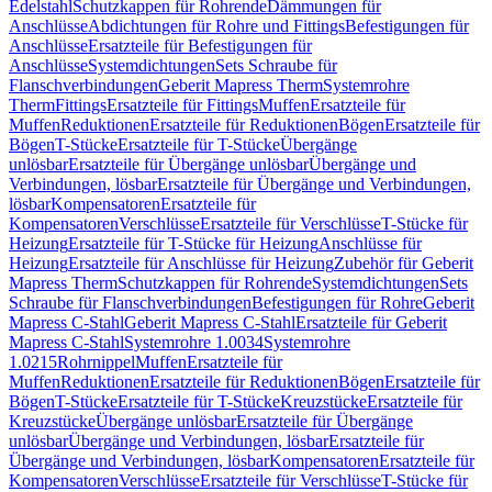
Edelstahl
Schutzkappen für Rohrende
Dämmungen für
Anschlüsse
Abdichtungen für Rohre und Fittings
Befestigungen für
Anschlüsse
Ersatzteile für Befestigungen für
Anschlüsse
Systemdichtungen
Sets Schraube für
Flanschverbindungen
Geberit Mapress Therm
Systemrohre
Therm
Fittings
Ersatzteile für Fittings
Muffen
Ersatzteile für
Muffen
Reduktionen
Ersatzteile für Reduktionen
Bögen
Ersatzteile für
Bögen
T-Stücke
Ersatzteile für T-Stücke
Übergänge
unlösbar
Ersatzteile für Übergänge unlösbar
Übergänge und
Verbindungen, lösbar
Ersatzteile für Übergänge und Verbindungen,
lösbar
Kompensatoren
Ersatzteile für
Kompensatoren
Verschlüsse
Ersatzteile für Verschlüsse
T-Stücke für
Heizung
Ersatzteile für T-Stücke für Heizung
Anschlüsse für
Heizung
Ersatzteile für Anschlüsse für Heizung
Zubehör für Geberit
Mapress Therm
Schutzkappen für Rohrende
Systemdichtungen
Sets
Schraube für Flanschverbindungen
Befestigungen für Rohre
Geberit
Mapress C-Stahl
Geberit Mapress C-Stahl
Ersatzteile für Geberit
Mapress C-Stahl
Systemrohre 1.0034
Systemrohre
1.0215
Rohrnippel
Muffen
Ersatzteile für
Muffen
Reduktionen
Ersatzteile für Reduktionen
Bögen
Ersatzteile für
Bögen
T-Stücke
Ersatzteile für T-Stücke
Kreuzstücke
Ersatzteile für
Kreuzstücke
Übergänge unlösbar
Ersatzteile für Übergänge
unlösbar
Übergänge und Verbindungen, lösbar
Ersatzteile für
Übergänge und Verbindungen, lösbar
Kompensatoren
Ersatzteile für
Kompensatoren
Verschlüsse
Ersatzteile für Verschlüsse
T-Stücke für