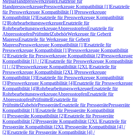
Mepla
Handpresswerkzeuge
Ersatzteile für
Handpresswerkzeuge
Presswerkzeuge Kompatibilität [1]
Ersatzteile
für Presswerkzeuge Kompatibilität [1]
Presswerkzeuge
Kompatibilität [2]
Ersatzteile für Presswerkzeuge Kompatibilität
[2]
Rohrbearbeitungswerkzeuge
Ersatzteile für
Rohrbearbeitungswerkzeuge
Abpressstopfen
Ersatzteile für
Abpressstopfen
Prüfmittel
Zubehör
Werkzeuge für Geberit
Mapress
Ersatzteile für Werkzeuge für Geberit
Mapress
Presswerkzeuge Kompatibilität [1]
Ersatzteile für
Presswerkzeuge Kompatibilität [1]
Presswerkzeuge Kompatibilität
[2]
Ersatzteile für Presswerkzeuge Kompatibilität [2]
Presswerkzeuge
Kompatibilität [1] / [2]
Ersatzteile für Presswerkzeuge Kompatibilität
[1] / [2]
Presswerkzeuge Kompatibilität [2XL]
Ersatzteile für
Presswerkzeuge Kompatibilität [2XL]
Presswerkzeuge
Kompatibilität [3]
Ersatzteile für Presswerkzeuge Kompatibilität
[3]
Presswerkzeuge Kompatibilität [4]
Ersatzteile für Presswerkzeuge
Kompatibilität [4]
Rohrbearbeitungswerkzeuge
Ersatzteile für
Rohrbearbeitungswerkzeuge
Abpressstopfen
Ersatzteile für
Abpressstopfen
Prüfmittel
Ersatzteile für
Prüfmittel
Zubehör
Pressgeräte
Ersatzteile für Pressgeräte
Pressgeräte
Kompatibilität [1]
Ersatzteile für Pressgeräte Kompatibilität
[1]
Pressgeräte Kompatibilität [2]
Ersatzteile für Pressgeräte
Kompatibilität [2]
Pressgeräte Kompatibilität [2XL]
Ersatzteile für
Pressgeräte Kompatibilität [2XL]
Pressgeräte Kompatibilität [4] /
[2]
Ersatzteile für Pressgeräte Kompatibilität [4] /