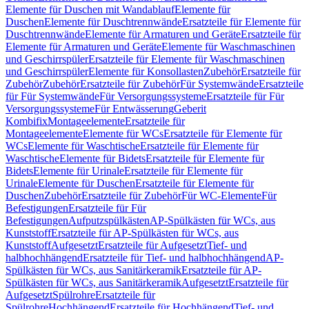
Elemente für Duschen mit Wandablauf
Elemente für
Duschen
Elemente für Duschtrennwände
Ersatzteile für Elemente für
Duschtrennwände
Elemente für Armaturen und Geräte
Ersatzteile für
Elemente für Armaturen und Geräte
Elemente für Waschmaschinen
und Geschirrspüler
Ersatzteile für Elemente für Waschmaschinen
und Geschirrspüler
Elemente für Konsollasten
Zubehör
Ersatzteile für
Zubehör
Zubehör
Ersatzteile für Zubehör
Für Systemwände
Ersatzteile
für Für Systemwände
Für Versorgungssysteme
Ersatzteile für Für
Versorgungssysteme
Für Entwässerung
Geberit
Kombifix
Montageelemente
Ersatzteile für
Montageelemente
Elemente für WCs
Ersatzteile für Elemente für
WCs
Elemente für Waschtische
Ersatzteile für Elemente für
Waschtische
Elemente für Bidets
Ersatzteile für Elemente für
Bidets
Elemente für Urinale
Ersatzteile für Elemente für
Urinale
Elemente für Duschen
Ersatzteile für Elemente für
Duschen
Zubehör
Ersatzteile für Zubehör
Für WC-Elemente
Für
Befestigungen
Ersatzteile für Für
Befestigungen
Aufputzspülkästen
AP-Spülkästen für WCs, aus
Kunststoff
Ersatzteile für AP-Spülkästen für WCs, aus
Kunststoff
Aufgesetzt
Ersatzteile für Aufgesetzt
Tief- und
halbhochhängend
Ersatzteile für Tief- und halbhochhängend
AP-
Spülkästen für WCs, aus Sanitärkeramik
Ersatzteile für AP-
Spülkästen für WCs, aus Sanitärkeramik
Aufgesetzt
Ersatzteile für
Aufgesetzt
Spülrohre
Ersatzteile für
Spülrohre
Hochhängend
Ersatzteile für Hochhängend
Tief- und