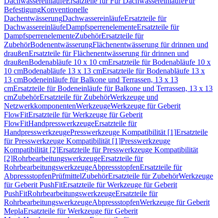
Dachwassereinläufe
Ersatzteile für Für Dachwassereinläufe
Für
Befestigung
Konventionelle
Dachentwässerung
Dachwassereinläufe
Ersatzteile für
Dachwassereinläufe
Dampfsperrenelemente
Ersatzteile für
Dampfsperrenelemente
Zubehör
Ersatzteile für
Zubehör
Bodenentwässerung
Flächenentwässerung für drinnen und
draußen
Ersatzteile für Flächenentwässerung für drinnen und
draußen
Bodenabläufe 10 x 10 cm
Ersatzteile für Bodenabläufe 10 x
10 cm
Bodenabläufe 13 x 13 cm
Ersatzteile für Bodenabläufe 13 x
13 cm
Bodeneinläufe für Balkone und Terrassen, 13 x 13
cm
Ersatzteile für Bodeneinläufe für Balkone und Terrassen, 13 x 13
cm
Zubehör
Ersatzteile für Zubehör
Werkzeuge und
Netzwerkkomponenten
Werkzeuge
Werkzeuge für Geberit
FlowFit
Ersatzteile für Werkzeuge für Geberit
FlowFit
Handpresswerkzeuge
Ersatzteile für
Handpresswerkzeuge
Presswerkzeuge Kompatibilität [1]
Ersatzteile
für Presswerkzeuge Kompatibilität [1]
Presswerkzeuge
Kompatibilität [2]
Ersatzteile für Presswerkzeuge Kompatibilität
[2]
Rohrbearbeitungswerkzeuge
Ersatzteile für
Rohrbearbeitungswerkzeuge
Abpressstopfen
Ersatzteile für
Abpressstopfen
Prüfmittel
Zubehör
Ersatzteile für Zubehör
Werkzeuge
für Geberit PushFit
Ersatzteile für Werkzeuge für Geberit
PushFit
Rohrbearbeitungswerkzeuge
Ersatzteile für
Rohrbearbeitungswerkzeuge
Abpressstopfen
Werkzeuge für Geberit
Mepla
Ersatzteile für Werkzeuge für Geberit