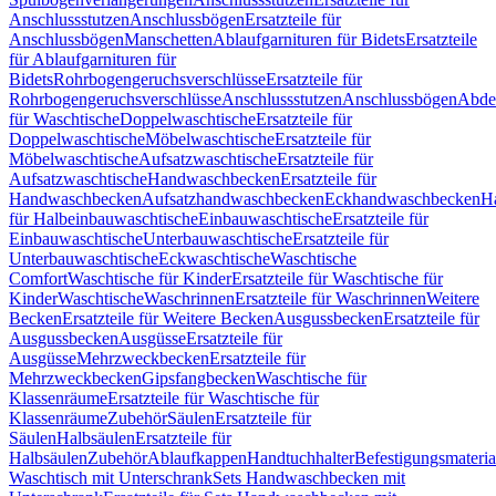
Anschlussstutzen
Anschlussbögen
Ersatzteile für
Anschlussbögen
Manschetten
Ablaufgarnituren für Bidets
Ersatzteile
für Ablaufgarnituren für
Bidets
Rohrbogengeruchsverschlüsse
Ersatzteile für
Rohrbogengeruchsverschlüsse
Anschlussstutzen
Anschlussbögen
Abde
für Waschtische
Doppelwaschtische
Ersatzteile für
Doppelwaschtische
Möbelwaschtische
Ersatzteile für
Möbelwaschtische
Aufsatzwaschtische
Ersatzteile für
Aufsatzwaschtische
Handwaschbecken
Ersatzteile für
Handwaschbecken
Aufsatzhandwaschbecken
Eckhandwaschbecken
H
für Halbeinbauwaschtische
Einbauwaschtische
Ersatzteile für
Einbauwaschtische
Unterbauwaschtische
Ersatzteile für
Unterbauwaschtische
Eckwaschtische
Waschtische
Comfort
Waschtische für Kinder
Ersatzteile für Waschtische für
Kinder
Waschtische
Waschrinnen
Ersatzteile für Waschrinnen
Weitere
Becken
Ersatzteile für Weitere Becken
Ausgussbecken
Ersatzteile für
Ausgussbecken
Ausgüsse
Ersatzteile für
Ausgüsse
Mehrzweckbecken
Ersatzteile für
Mehrzweckbecken
Gipsfangbecken
Waschtische für
Klassenräume
Ersatzteile für Waschtische für
Klassenräume
Zubehör
Säulen
Ersatzteile für
Säulen
Halbsäulen
Ersatzteile für
Halbsäulen
Zubehör
Ablaufkappen
Handtuchhalter
Befestigungsmateria
Waschtisch mit Unterschrank
Sets Handwaschbecken mit