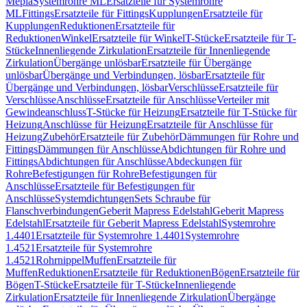
Mepla
Systemrohre ML
Ersatzteile für Systemrohre
ML
Fittings
Ersatzteile für Fittings
Kupplungen
Ersatzteile für
Kupplungen
Reduktionen
Ersatzteile für
Reduktionen
Winkel
Ersatzteile für Winkel
T-Stücke
Ersatzteile für T-
Stücke
Innenliegende Zirkulation
Ersatzteile für Innenliegende
Zirkulation
Übergänge unlösbar
Ersatzteile für Übergänge
unlösbar
Übergänge und Verbindungen, lösbar
Ersatzteile für
Übergänge und Verbindungen, lösbar
Verschlüsse
Ersatzteile für
Verschlüsse
Anschlüsse
Ersatzteile für Anschlüsse
Verteiler mit
Gewindeanschluss
T-Stücke für Heizung
Ersatzteile für T-Stücke für
Heizung
Anschlüsse für Heizung
Ersatzteile für Anschlüsse für
Heizung
Zubehör
Ersatzteile für Zubehör
Dämmungen für Rohre und
Fittings
Dämmungen für Anschlüsse
Abdichtungen für Rohre und
Fittings
Abdichtungen für Anschlüsse
Abdeckungen für
Rohre
Befestigungen für Rohre
Befestigungen für
Anschlüsse
Ersatzteile für Befestigungen für
Anschlüsse
Systemdichtungen
Sets Schraube für
Flanschverbindungen
Geberit Mapress Edelstahl
Geberit Mapress
Edelstahl
Ersatzteile für Geberit Mapress Edelstahl
Systemrohre
1.4401
Ersatzteile für Systemrohre 1.4401
Systemrohre
1.4521
Ersatzteile für Systemrohre
1.4521
Rohrnippel
Muffen
Ersatzteile für
Muffen
Reduktionen
Ersatzteile für Reduktionen
Bögen
Ersatzteile für
Bögen
T-Stücke
Ersatzteile für T-Stücke
Innenliegende
Zirkulation
Ersatzteile für Innenliegende Zirkulation
Übergänge