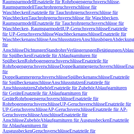
Raumsparmodell
Ersatzteile für Rohrbogengeruchsverschlüsse,
Raumsparmodell
Tauchrohrgeruchsverschlüsse für
Waschbecken
Ersatzteile für Tauchrohrgeruchsverschlüsse für
Waschbecken
Tauchrohrgeruchsverschlüsse für Waschbecken,
Raumsparmodell
Ersatzteile für Tauchrohrgeruchsverschlüsse für
Waschbecken, Raumsparmodell
UP-Geruchsverschlüsse
Ersatzteile
für UP-Geruchsverschlüsse
Waschbeckenanschlüsse
Ersatzteile für
Waschbeckenanschlüsse
Anschlussstutzen
Anschlussbögen
Abdeckung
für
Anschlüsse
Dichtungen
Standrohre
Verlängerungen
Betätigungen
Ablauf
für Spülbecken
Ersatzteile für Ablaufgarnituren für
Spülbecken
Rohrbogengeruchsverschlüsse
Ersatzteile für
Rohrbogengeruchsverschlüsse
Doppelkammergeruchsverschlüsse
Ersa
für
Doppelkammergeruchsverschlüsse
Spülbeckenanschlüsse
Ersatzteile
für Spülbeckenanschlüsse
Anschlussstutzen
Ersatzteile für
Anschlussstutzen
Zubehör
Ersatzteile für Zubehör
Ablaufgarnituren
für Geräte
Ersatzteile für Ablaufgarnituren für
Geräte
Rohrbogengeruchsverschlüsse
Ersatzteile für
Rohrbogengeruchsverschlüsse
UP-Geruchsverschlüsse
Ersatzteile für
UP-Geruchsverschlüsse
AP-Geruchsverschlüsse
Ersatzteile für AP-
Geruchsverschlüsse
Anschlüsse
Ersatzteile für
Anschlüsse
Zubehör
Ablaufgarnituren für Ausgussbecken
Ersatzteile
für Ablaufgarnituren für
Ausgussbecken
Geruchsverschlüsse
Ersatzteile für