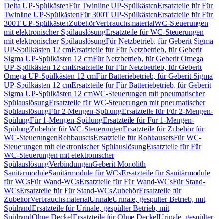
Delta UP-Spülkästen
Für Twinline UP-Spülkästen
Ersatzteile für Für
Twinline UP-Spülkästen
Für 300T UP-Spülkästen
Ersatzteile für Für
300T UP-Spülkästen
Zubehör
Verbrauchsmaterial
WC-Steuerungen
mit elektronischer Spülauslösung
Ersatzteile für WC-Steuerungen
mit elektronischer Spülauslösung
Für Netzbetrieb, für Geberit Sigma
UP-Spülkästen 12 cm
Ersatzteile für Für Netzbetrieb, für Geberit
Sigma UP-Spülkästen 12 cm
Für Netzbetrieb, für Geberit Omega
UP-Spülkästen 12 cm
Ersatzteile für Für Netzbetrieb, für Geberit
Omega UP-Spülkästen 12 cm
Für Batteriebetrieb, für Geberit Sigma
UP-Spülkästen 12 cm
Ersatzteile für Für Batteriebetrieb, für Geberit
Sigma UP-Spülkästen 12 cm
WC-Steuerungen mit pneumatischer
Spülauslösung
Ersatzteile für WC-Steuerungen mit pneumatischer
Spülauslösung
Für 2-Mengen-Spülung
Ersatzteile für Für 2-Mengen-
Spülung
Für 1-Mengen-Spülung
Ersatzteile für Für 1-Mengen-
Spülung
Zubehör für WC-Steuerungen
Ersatzteile für Zubehör für
WC-Steuerungen
Rohbausets
Ersatzteile für Rohbausets
Für WC-
Steuerungen mit elektronischer Spülauslösung
Ersatzteile für Für
WC-Steuerungen mit elektronischer
Spülauslösung
Verbindungen
Geberit Monolith
Sanitärmodule
Sanitärmodule für WCs
Ersatzteile für Sanitärmodule
für WCs
Für Wand-WCs
Ersatzteile für Für Wand-WCs
Für Stand-
WCs
Ersatzteile für Für Stand-WCs
Zubehör
Ersatzteile für
Zubehör
Verbrauchsmaterial
Urinale
Urinale, gespülter Betrieb, mit
Spülrand
Ersatzteile für Urinale, gespülter Betrieb, mit
Spülrand
Ohne Deckel
Ersatzteile für Ohne Deckel
Urinale, gespülter