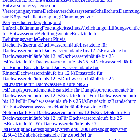
Entwässerungssysteme und
Versorgungssysteme
Deckenverschlusssysteme
Schallschutz
Dämmung
zur Körperschallentkopplung
Dämmungen zur
Körperschallentkopplung und
Luftschalldämmung
Feuchtigkeitsschutz
Abdichtungen
Lüftungsventile
für Entwässerung
Belüftungsventile
Ersatzteile für
Belüftungsventile
Geberit Pluvia
Dachentwässerung
Dachwassereinläufe
Ersatzteile für
Dachwassereinläufe
Dachwassereinläufe bis 12 l/s
Ersatzteile für
Dachwassereinläufe bis 12 l/s
Dachwassereinläufe bis 25
l/s
Ersatzteile für Dachwassereinläufe bis 25 l/s
Dachwassereinläufe
für Rinnen
Ersatzteile für Dachwassereinläufe für
Rinnen
Dachwassereinläufe bis 12 l/s
Ersatzteile für
Dachwassereinläufe bis 12 l/s
Dachwassereinläufe bis 25
l/s
Ersatzteile für Dachwassereinläufe bis 25
l/s
Dampfsperrenelemente
Ersatzteile für Dampfsperrenelemente
Für
Dachwassereinläufe bis 12 l/s
Ersatzteile für Für Dachwassereinläufe
bis 12 l/s
Für Dachwassereinläufe bis 25 l/s
Brandschutz
Brandschutz
für Entwässerungssysteme
Notüberläufe
Ersatzteile für
Notüberläufe
Für Dachwassereinläufe bis 12 l/s
Ersatzteile für Für
Dachwassereinläufe bis 12 l/s
Für Dachwassereinläufe bis 25
l/s
Ersatzteile für Für Dachwassereinläufe bis 25
l/s
Befestigung
Befestigungssystem d40–200
Befestigungssystem
d250–315
Zubehör
Ersatzteile für Zubehör
Für