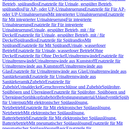
Betrieb, spülrandlos
Ersatzteile für Urinale, gespülter Betrieb,
spülrandlos
Für AP- oder UP-Urinalsteuerung
Ersatzteile für Für AP-
oder UP-Urinalsteuerung
Mit integrierter Urinalsteuerung
Ersatzteile
für Mit integrierter Urinalsteuerung
Für integrierte
Urinalsteuerung
Ersatzteile für Für integrierte
Urinalsteuerung
Urinale, gespülter Betrieb, mit / für
Deckel
Ersatzteile für Urinale, gespülter Betrieb, mit / für
Deckel
Spülrandlos
Ersatzteile für Spülrandlos
Mit
Spülrand
Ersatzteile für Mit Spülrand
Urinale, wasserloser
Betrieb
Ersatzteile für Urinale, wasserloser Betrieb
Ohne
Deckel
Ersatzteile für Ohne Deckel
Urinaltrennwände
Ersatzteile für
Urinaltrennwände
Urinaltrennwände aus Kunststoff
Ersatzteile für
Urinaltrennwände aus Kunststoff
Urinaltrennwände aus
Glas
Ersatzteile für Urinaltrennwände aus Glas
Urinaltrennwände aus
Sanitärkeramik
Ersatzteile für Urinaltrennwände aus
Sanitärkeramik
Zubehör
Ersatzteile für
Zubehör
Urinaldeckel
Geruchsverschlüsse und Zubehör
Spülrohre,
Spülbögen und Übergänge
Ersatzteile für Spülrohre, Spülbögen und
Übergänge
Sprühkopfzubehör
Befestigungsmaterial
Ablaufventile
Spülv
für Unterputz
Mit elektronischer Spülauslösung,
Netzbetrieb
Ersatzteile für Mit elektronischer Spülauslösung,
Netzbetrieb
Mit elektronischer Spülauslösung,
Batteriebetrieb
Ersatzteile für Mit elektronischer Spülauslösung,
Batteriebetrieb
Mit pneumatischer Spülauslösung
Ersatzteile für Mit
pneumatischer Spülauslösung
Basic
Ersatzteile für