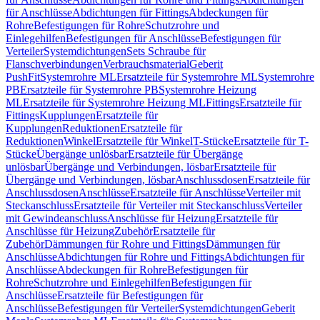
für Anschlüsse
Abdichtungen für Fittings
Abdeckungen für
Rohre
Befestigungen für Rohre
Schutzrohre und
Einlegehilfen
Befestigungen für Anschlüsse
Befestigungen für
Verteiler
Systemdichtungen
Sets Schraube für
Flanschverbindungen
Verbrauchsmaterial
Geberit
PushFit
Systemrohre ML
Ersatzteile für Systemrohre ML
Systemrohre
PB
Ersatzteile für Systemrohre PB
Systemrohre Heizung
ML
Ersatzteile für Systemrohre Heizung ML
Fittings
Ersatzteile für
Fittings
Kupplungen
Ersatzteile für
Kupplungen
Reduktionen
Ersatzteile für
Reduktionen
Winkel
Ersatzteile für Winkel
T-Stücke
Ersatzteile für T-
Stücke
Übergänge unlösbar
Ersatzteile für Übergänge
unlösbar
Übergänge und Verbindungen, lösbar
Ersatzteile für
Übergänge und Verbindungen, lösbar
Anschlussdosen
Ersatzteile für
Anschlussdosen
Anschlüsse
Ersatzteile für Anschlüsse
Verteiler mit
Steckanschluss
Ersatzteile für Verteiler mit Steckanschluss
Verteiler
mit Gewindeanschluss
Anschlüsse für Heizung
Ersatzteile für
Anschlüsse für Heizung
Zubehör
Ersatzteile für
Zubehör
Dämmungen für Rohre und Fittings
Dämmungen für
Anschlüsse
Abdichtungen für Rohre und Fittings
Abdichtungen für
Anschlüsse
Abdeckungen für Rohre
Befestigungen für
Rohre
Schutzrohre und Einlegehilfen
Befestigungen für
Anschlüsse
Ersatzteile für Befestigungen für
Anschlüsse
Befestigungen für Verteiler
Systemdichtungen
Geberit