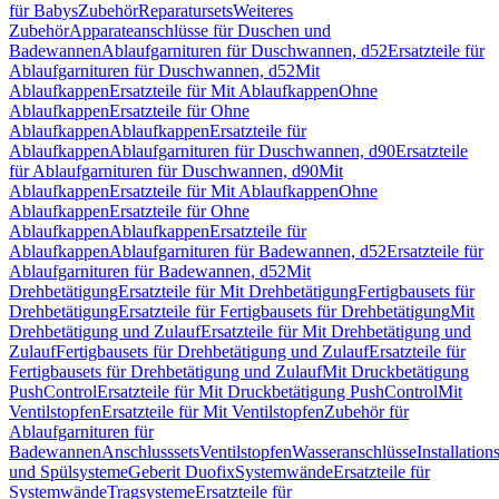
für Babys
Zubehör
Reparatursets
Weiteres
Zubehör
Apparateanschlüsse für Duschen und
Badewannen
Ablaufgarnituren für Duschwannen, d52
Ersatzteile für
Ablaufgarnituren für Duschwannen, d52
Mit
Ablaufkappen
Ersatzteile für Mit Ablaufkappen
Ohne
Ablaufkappen
Ersatzteile für Ohne
Ablaufkappen
Ablaufkappen
Ersatzteile für
Ablaufkappen
Ablaufgarnituren für Duschwannen, d90
Ersatzteile
für Ablaufgarnituren für Duschwannen, d90
Mit
Ablaufkappen
Ersatzteile für Mit Ablaufkappen
Ohne
Ablaufkappen
Ersatzteile für Ohne
Ablaufkappen
Ablaufkappen
Ersatzteile für
Ablaufkappen
Ablaufgarnituren für Badewannen, d52
Ersatzteile für
Ablaufgarnituren für Badewannen, d52
Mit
Drehbetätigung
Ersatzteile für Mit Drehbetätigung
Fertigbausets für
Drehbetätigung
Ersatzteile für Fertigbausets für Drehbetätigung
Mit
Drehbetätigung und Zulauf
Ersatzteile für Mit Drehbetätigung und
Zulauf
Fertigbausets für Drehbetätigung und Zulauf
Ersatzteile für
Fertigbausets für Drehbetätigung und Zulauf
Mit Druckbetätigung
PushControl
Ersatzteile für Mit Druckbetätigung PushControl
Mit
Ventilstopfen
Ersatzteile für Mit Ventilstopfen
Zubehör für
Ablaufgarnituren für
Badewannen
Anschlusssets
Ventilstopfen
Wasseranschlüsse
Installation
und Spülsysteme
Geberit Duofix
Systemwände
Ersatzteile für
Systemwände
Tragsysteme
Ersatzteile für