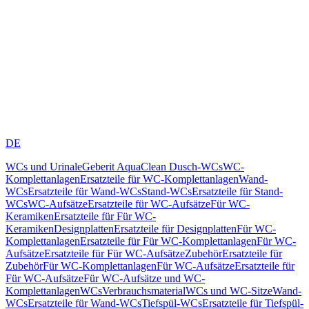
DE
WCs und Urinale
Geberit AquaClean Dusch-WCs
WC-
Komplettanlagen
Ersatzteile für WC-Komplettanlagen
Wand-
WCs
Ersatzteile für Wand-WCs
Stand-WCs
Ersatzteile für Stand-
WCs
WC-Aufsätze
Ersatzteile für WC-Aufsätze
Für WC-
Keramiken
Ersatzteile für Für WC-
Keramiken
Designplatten
Ersatzteile für Designplatten
Für WC-
Komplettanlagen
Ersatzteile für Für WC-Komplettanlagen
Für WC-
Aufsätze
Ersatzteile für Für WC-Aufsätze
Zubehör
Ersatzteile für
Zubehör
Für WC-Komplettanlagen
Für WC-Aufsätze
Ersatzteile für
Für WC-Aufsätze
Für WC-Aufsätze und WC-
Komplettanlagen
WCs
Verbrauchsmaterial
WCs und WC-Sitze
Wand-
WCs
Ersatzteile für Wand-WCs
Tiefspül-WCs
Ersatzteile für Tiefspül-