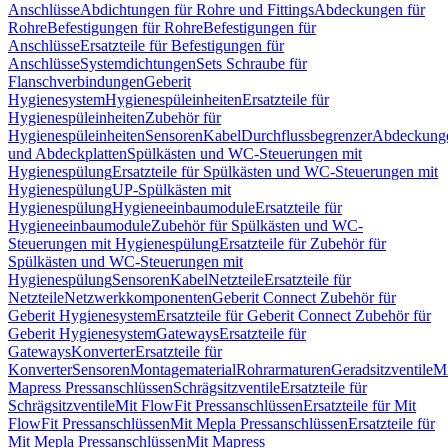
Anschlüsse
Abdichtungen für Rohre und Fittings
Abdeckungen für
Rohre
Befestigungen für Rohre
Befestigungen für
Anschlüsse
Ersatzteile für Befestigungen für
Anschlüsse
Systemdichtungen
Sets Schraube für
Flanschverbindungen
Geberit
Hygienesystem
Hygienespüleinheiten
Ersatzteile für
Hygienespüleinheiten
Zubehör für
Hygienespüleinheiten
Sensoren
Kabel
Durchflussbegrenzer
Abdeckung
und Abdeckplatten
Spülkästen und WC-Steuerungen mit
Hygienespülung
Ersatzteile für Spülkästen und WC-Steuerungen mit
Hygienespülung
UP-Spülkästen mit
Hygienespülung
Hygieneeinbaumodule
Ersatzteile für
Hygieneeinbaumodule
Zubehör für Spülkästen und WC-
Steuerungen mit Hygienespülung
Ersatzteile für Zubehör für
Spülkästen und WC-Steuerungen mit
Hygienespülung
Sensoren
Kabel
Netzteile
Ersatzteile für
Netzteile
Netzwerkkomponenten
Geberit Connect Zubehör für
Geberit Hygienesystem
Ersatzteile für Geberit Connect Zubehör für
Geberit Hygienesystem
Gateways
Ersatzteile für
Gateways
Konverter
Ersatzteile für
Konverter
Sensoren
Montagematerial
Rohrarmaturen
Geradsitzventile
Mi
Mapress Pressanschlüssen
Schrägsitzventile
Ersatzteile für
Schrägsitzventile
Mit FlowFit Pressanschlüssen
Ersatzteile für Mit
FlowFit Pressanschlüssen
Mit Mepla Pressanschlüssen
Ersatzteile für
Mit Mepla Pressanschlüssen
Mit Mapress