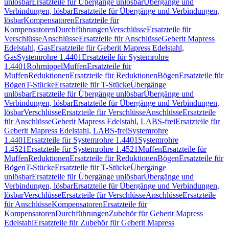
unlösbar
Ersatzteile für Übergänge unlösbar
Übergänge und
Verbindungen, lösbar
Ersatzteile für Übergänge und Verbindungen,
lösbar
Kompensatoren
Ersatzteile für
Kompensatoren
Durchführungen
Verschlüsse
Ersatzteile für
Verschlüsse
Anschlüsse
Ersatzteile für Anschlüsse
Geberit Mapress
Edelstahl, Gas
Ersatzteile für Geberit Mapress Edelstahl,
Gas
Systemrohre 1.4401
Ersatzteile für Systemrohre
1.4401
Rohrnippel
Muffen
Ersatzteile für
Muffen
Reduktionen
Ersatzteile für Reduktionen
Bögen
Ersatzteile für
Bögen
T-Stücke
Ersatzteile für T-Stücke
Übergänge
unlösbar
Ersatzteile für Übergänge unlösbar
Übergänge und
Verbindungen, lösbar
Ersatzteile für Übergänge und Verbindungen,
lösbar
Verschlüsse
Ersatzteile für Verschlüsse
Anschlüsse
Ersatzteile
für Anschlüsse
Geberit Mapress Edelstahl, LABS-frei
Ersatzteile für
Geberit Mapress Edelstahl, LABS-frei
Systemrohre
1.4401
Ersatzteile für Systemrohre 1.4401
Systemrohre
1.4521
Ersatzteile für Systemrohre 1.4521
Muffen
Ersatzteile für
Muffen
Reduktionen
Ersatzteile für Reduktionen
Bögen
Ersatzteile für
Bögen
T-Stücke
Ersatzteile für T-Stücke
Übergänge
unlösbar
Ersatzteile für Übergänge unlösbar
Übergänge und
Verbindungen, lösbar
Ersatzteile für Übergänge und Verbindungen,
lösbar
Verschlüsse
Ersatzteile für Verschlüsse
Anschlüsse
Ersatzteile
für Anschlüsse
Kompensatoren
Ersatzteile für
Kompensatoren
Durchführungen
Zubehör für Geberit Mapress
Edelstahl
Ersatzteile für Zubehör für Geberit Mapress