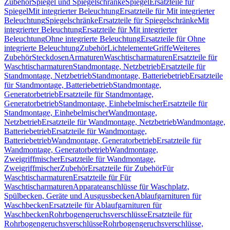
Zubehör
Spiegel und Spiegelschränke
Spiegel
Ersatzteile für
Spiegel
Mit integrierter Beleuchtung
Ersatzteile für Mit integrierter
Beleuchtung
Spiegelschränke
Ersatzteile für Spiegelschränke
Mit
integrierter Beleuchtung
Ersatzteile für Mit integrierter
Beleuchtung
Ohne integrierte Beleuchtung
Ersatzteile für Ohne
integrierte Beleuchtung
Zubehör
Lichtelemente
Griffe
Weiteres
Zubehör
Steckdosen
Armaturen
Waschtischarmaturen
Ersatzteile für
Waschtischarmaturen
Standmontage, Netzbetrieb
Ersatzteile für
Standmontage, Netzbetrieb
Standmontage, Batteriebetrieb
Ersatzteile
für Standmontage, Batteriebetrieb
Standmontage,
Generatorbetrieb
Ersatzteile für Standmontage,
Generatorbetrieb
Standmontage, Einhebelmischer
Ersatzteile für
Standmontage, Einhebelmischer
Wandmontage,
Netzbetrieb
Ersatzteile für Wandmontage, Netzbetrieb
Wandmontage,
Batteriebetrieb
Ersatzteile für Wandmontage,
Batteriebetrieb
Wandmontage, Generatorbetrieb
Ersatzteile für
Wandmontage, Generatorbetrieb
Wandmontage,
Zweigriffmischer
Ersatzteile für Wandmontage,
Zweigriffmischer
Zubehör
Ersatzteile für Zubehör
Für
Waschtischarmaturen
Ersatzteile für Für
Waschtischarmaturen
Apparateanschlüsse für Waschplatz,
Spülbecken, Geräte und Ausgussbecken
Ablaufgarnituren für
Waschbecken
Ersatzteile für Ablaufgarnituren für
Waschbecken
Rohrbogengeruchsverschlüsse
Ersatzteile für
Rohrbogengeruchsverschlüsse
Rohrbogengeruchsverschlüsse,