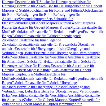
Heizung
Ersatzteile für T-Stücke für Heizung
Anschlüsse für
Heizung
Ersatzteile für Anschlüsse für Heizung
Zubehör für Geberit
Mapress C-Stahl
Abdichtungen für Rohre und Fittings
Abdeckungen
für Rohre
Befestigungen für Rohre
Befestigungen für
Anschlüsse
Systemdichtungen
Sets Schraube für
Flanschverbindungen
Geberit Mapress Kupfer
Geberit Mapress
Kupfer
Ersatzteile für Geberit Mapress Kupfer
Muffen
Ersatzteile für
Muffen
Reduktionen
Ersatzteile für Reduktionen
Bögen
Ersatzteile für
Bögen
T-Stücke
Ersatzteile für T-Stücke
Innenliegende
Zirkulation
Ersatzteile für Innenliegende
Zirkulation
Kreuzstücke
Ersatzteile für Kreuzstücke
Übergänge
unlösbar
Ersatzteile für Übergänge unlösbar
Übergänge und
Verbindungen, lösbar
Ersatzteile für Übergänge und Verbindungen,
lösbar
Verschlüsse
Ersatzteile für Verschlüsse
Anschlüsse
Ersatzteile
für Anschlüsse
T-Stücke für Heizung
Ersatzteile für T-Stücke für
Heizung
Anschlüsse für Heizung
Ersatzteile für Anschlüsse für
Heizung
Geberit Mapress Kupfer, Gas
Ersatzteile für Geberit
Mapress Kupfer, Gas
Muffen
Ersatzteile für
Muffen
Reduktionen
Ersatzteile für Reduktionen
Bögen
Ersatzteile für
Bögen
T-Stücke
Ersatzteile für T-Stücke
Übergänge
unlösbar
Ersatzteile für Übergänge unlösbar
Übergänge und
Verbindungen, lösbar
Ersatzteile für Übergänge und Verbindungen,
lösbar
Verschlüsse
Ersatzteile für Verschlüsse
Anschlüsse
Ersatzteile
für Anschlüsse
Zubehör für Geberit Mapress Kupfer
Ersatzteile für
Zubehör für Geberit Mapress Kupfer
Dämmungen für