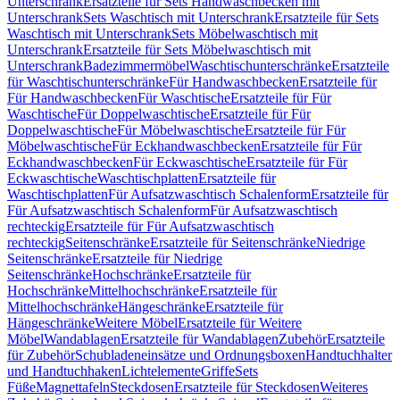
Unterschrank
Ersatzteile für Sets Handwaschbecken mit
Unterschrank
Sets Waschtisch mit Unterschrank
Ersatzteile für Sets
Waschtisch mit Unterschrank
Sets Möbelwaschtisch mit
Unterschrank
Ersatzteile für Sets Möbelwaschtisch mit
Unterschrank
Badezimmermöbel
Waschtischunterschränke
Ersatzteile
für Waschtischunterschränke
Für Handwaschbecken
Ersatzteile für
Für Handwaschbecken
Für Waschtische
Ersatzteile für Für
Waschtische
Für Doppelwaschtische
Ersatzteile für Für
Doppelwaschtische
Für Möbelwaschtische
Ersatzteile für Für
Möbelwaschtische
Für Eckhandwaschbecken
Ersatzteile für Für
Eckhandwaschbecken
Für Eckwaschtische
Ersatzteile für Für
Eckwaschtische
Waschtischplatten
Ersatzteile für
Waschtischplatten
Für Aufsatzwaschtisch Schalenform
Ersatzteile für
Für Aufsatzwaschtisch Schalenform
Für Aufsatzwaschtisch
rechteckig
Ersatzteile für Für Aufsatzwaschtisch
rechteckig
Seitenschränke
Ersatzteile für Seitenschränke
Niedrige
Seitenschränke
Ersatzteile für Niedrige
Seitenschränke
Hochschränke
Ersatzteile für
Hochschränke
Mittelhochschränke
Ersatzteile für
Mittelhochschränke
Hängeschränke
Ersatzteile für
Hängeschränke
Weitere Möbel
Ersatzteile für Weitere
Möbel
Wandablagen
Ersatzteile für Wandablagen
Zubehör
Ersatzteile
für Zubehör
Schubladeneinsätze und Ordnungsboxen
Handtuchhalter
und Handtuchhaken
Lichtelemente
Griffe
Sets
Füße
Magnettafeln
Steckdosen
Ersatzteile für Steckdosen
Weiteres