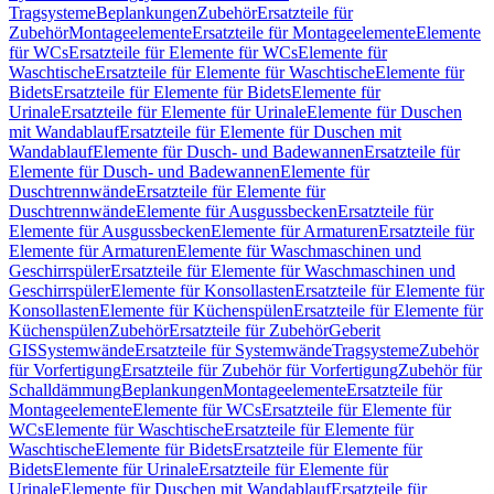
Tragsysteme
Beplankungen
Zubehör
Ersatzteile für
Zubehör
Montageelemente
Ersatzteile für Montageelemente
Elemente
für WCs
Ersatzteile für Elemente für WCs
Elemente für
Waschtische
Ersatzteile für Elemente für Waschtische
Elemente für
Bidets
Ersatzteile für Elemente für Bidets
Elemente für
Urinale
Ersatzteile für Elemente für Urinale
Elemente für Duschen
mit Wandablauf
Ersatzteile für Elemente für Duschen mit
Wandablauf
Elemente für Dusch- und Badewannen
Ersatzteile für
Elemente für Dusch- und Badewannen
Elemente für
Duschtrennwände
Ersatzteile für Elemente für
Duschtrennwände
Elemente für Ausgussbecken
Ersatzteile für
Elemente für Ausgussbecken
Elemente für Armaturen
Ersatzteile für
Elemente für Armaturen
Elemente für Waschmaschinen und
Geschirrspüler
Ersatzteile für Elemente für Waschmaschinen und
Geschirrspüler
Elemente für Konsollasten
Ersatzteile für Elemente für
Konsollasten
Elemente für Küchenspülen
Ersatzteile für Elemente für
Küchenspülen
Zubehör
Ersatzteile für Zubehör
Geberit
GIS
Systemwände
Ersatzteile für Systemwände
Tragsysteme
Zubehör
für Vorfertigung
Ersatzteile für Zubehör für Vorfertigung
Zubehör für
Schalldämmung
Beplankungen
Montageelemente
Ersatzteile für
Montageelemente
Elemente für WCs
Ersatzteile für Elemente für
WCs
Elemente für Waschtische
Ersatzteile für Elemente für
Waschtische
Elemente für Bidets
Ersatzteile für Elemente für
Bidets
Elemente für Urinale
Ersatzteile für Elemente für
Urinale
Elemente für Duschen mit Wandablauf
Ersatzteile für