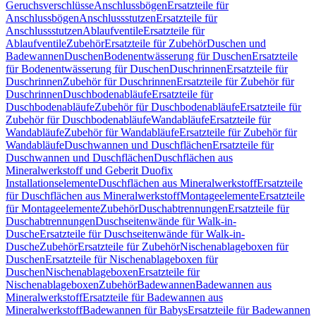
Geruchsverschlüsse
Anschlussbögen
Ersatzteile für
Anschlussbögen
Anschlussstutzen
Ersatzteile für
Anschlussstutzen
Ablaufventile
Ersatzteile für
Ablaufventile
Zubehör
Ersatzteile für Zubehör
Duschen und
Badewannen
Duschen
Bodenentwässerung für Duschen
Ersatzteile
für Bodenentwässerung für Duschen
Duschrinnen
Ersatzteile für
Duschrinnen
Zubehör für Duschrinnen
Ersatzteile für Zubehör für
Duschrinnen
Duschbodenabläufe
Ersatzteile für
Duschbodenabläufe
Zubehör für Duschbodenabläufe
Ersatzteile für
Zubehör für Duschbodenabläufe
Wandabläufe
Ersatzteile für
Wandabläufe
Zubehör für Wandabläufe
Ersatzteile für Zubehör für
Wandabläufe
Duschwannen und Duschflächen
Ersatzteile für
Duschwannen und Duschflächen
Duschflächen aus
Mineralwerkstoff und Geberit Duofix
Installationselemente
Duschflächen aus Mineralwerkstoff
Ersatzteile
für Duschflächen aus Mineralwerkstoff
Montageelemente
Ersatzteile
für Montageelemente
Zubehör
Duschabtrennungen
Ersatzteile für
Duschabtrennungen
Duschseitenwände für Walk-in-
Dusche
Ersatzteile für Duschseitenwände für Walk-in-
Dusche
Zubehör
Ersatzteile für Zubehör
Nischenablageboxen für
Duschen
Ersatzteile für Nischenablageboxen für
Duschen
Nischenablageboxen
Ersatzteile für
Nischenablageboxen
Zubehör
Badewannen
Badewannen aus
Mineralwerkstoff
Ersatzteile für Badewannen aus
Mineralwerkstoff
Badewannen für Babys
Ersatzteile für Badewannen