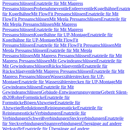
Pressanschlüssen
Ersatzteile für Mit Mapress
Pressanschlüssen
Probenahmeventile
Entleerventile
Kugelhähne
Ersatzt
für Kugelhähne
Mit FlowFit Pressanschlüssen
Ersatzteile für Mit
FlowFit Pressanschlüssen
Mit Mepla Pressanschlüssen
Ersatzteile für
Mit Mepla Pressanschlüssen
Mit Mapress
Pressanschlüssen
Ersatzteile für Mit Mapress
Pressanschlüssen
Kugelhähne für UP-Montage
Ersatzteile für
Kugelhähne für UP-Montage
Mit FlowFit
Pressanschlüssen
Ersatzteile für Mit FlowFit Pressanschlüssen
Mit
Mepla Pressanschlüssen
Ersatzteile für Mit Mepla
Pressanschlüssen
Mit Mapress Pressanschlüssen
Ersatzteile für Mit
Mapress Pressanschlüssen
Mit Gewindeanschlüssen
Ersatzteile für
Mit Gewindeanschlüssen
Rückschlagventile
Ersatzteile für
Rückschlagventile
Mit Mapress Pressanschlüssen
Ersatzteile für Mit
Mapress Pressanschlüssen
Wasserzählerstrecken für UP-
Montage
Ersatzteile für Wasserzählerstrecken für UP-Montage
Mit
Gewindeanschlüssen
Ersatzteile für Mit
Gewindeanschlüssen
Gebäude-Entwässerungssysteme
Geberit Silent-
db20
Rohre
Formstücke
Ersatzteile für
Formstücke
Bögen
Abzweige
Ersatzteile für
Abzweige
Reduktionen
Reinigungsstücke
Ersatzteile für
Reinigungsstücke
Verbindungen
Ersatzteile für
Verbindungen
Schweißverbindungen
Steckverbindungen
Ersatzteile
für Steckverbindungen
Spannverbindungen
Übergänge auf andere
Werkstoffe
Ersatzteile für Übergänge auf andere