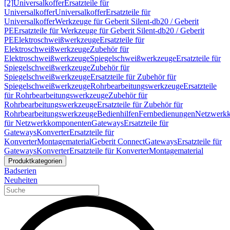
[2]
Universalkoffer
Ersatzteile für
Universalkoffer
Universalkoffer
Ersatzteile für
Universalkoffer
Werkzeuge für Geberit Silent-db20 / Geberit
PE
Ersatzteile für Werkzeuge für Geberit Silent-db20 / Geberit
PE
Elektroschweißwerkzeuge
Ersatzteile für
Elektroschweißwerkzeuge
Zubehör für
Elektroschweißwerkzeuge
Spiegelschweißwerkzeuge
Ersatzteile für
Spiegelschweißwerkzeuge
Zubehör für
Spiegelschweißwerkzeuge
Ersatzteile für Zubehör für
Spiegelschweißwerkzeuge
Rohrbearbeitungswerkzeuge
Ersatzteile
für Rohrbearbeitungswerkzeuge
Zubehör für
Rohrbearbeitungswerkzeuge
Ersatzteile für Zubehör für
Rohrbearbeitungswerkzeuge
Bedienhilfen
Fernbedienungen
Netzwerk
für Netzwerkkomponenten
Gateways
Ersatzteile für
Gateways
Konverter
Ersatzteile für
Konverter
Montagematerial
Geberit Connect
Gateways
Ersatzteile für
Gateways
Konverter
Ersatzteile für Konverter
Montagematerial
Produktkategorien
Badserien
Neuheiten