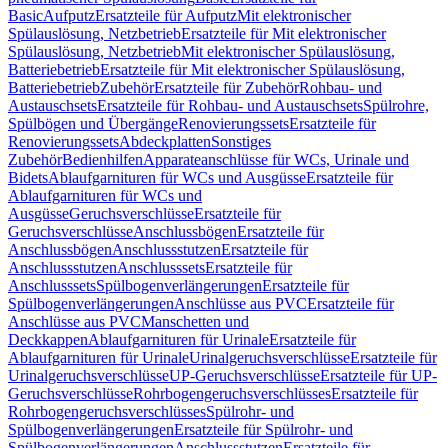
Basic
Aufputz
Ersatzteile für Aufputz
Mit elektronischer
Spülauslösung, Netzbetrieb
Ersatzteile für Mit elektronischer
Spülauslösung, Netzbetrieb
Mit elektronischer Spülauslösung,
Batteriebetrieb
Ersatzteile für Mit elektronischer Spülauslösung,
Batteriebetrieb
Zubehör
Ersatzteile für Zubehör
Rohbau- und
Austauschsets
Ersatzteile für Rohbau- und Austauschsets
Spülrohre,
Spülbögen und Übergänge
Renovierungssets
Ersatzteile für
Renovierungssets
Abdeckplatten
Sonstiges
Zubehör
Bedienhilfen
Apparateanschlüsse für WCs, Urinale und
Bidets
Ablaufgarnituren für WCs und Ausgüsse
Ersatzteile für
Ablaufgarnituren für WCs und
Ausgüsse
Geruchsverschlüsse
Ersatzteile für
Geruchsverschlüsse
Anschlussbögen
Ersatzteile für
Anschlussbögen
Anschlussstutzen
Ersatzteile für
Anschlussstutzen
Anschlusssets
Ersatzteile für
Anschlusssets
Spülbogenverlängerungen
Ersatzteile für
Spülbogenverlängerungen
Anschlüsse aus PVC
Ersatzteile für
Anschlüsse aus PVC
Manschetten und
Deckkappen
Ablaufgarnituren für Urinale
Ersatzteile für
Ablaufgarnituren für Urinale
Urinalgeruchsverschlüsse
Ersatzteile für
Urinalgeruchsverschlüsse
UP-Geruchsverschlüsse
Ersatzteile für UP-
Geruchsverschlüsse
Rohrbogengeruchsverschlüsses
Ersatzteile für
Rohrbogengeruchsverschlüsses
Spülrohr- und
Spülbogenverlängerungen
Ersatzteile für Spülrohr- und
Spülbogenverlängerungen
Anschlussstutzen
Ersatzteile für