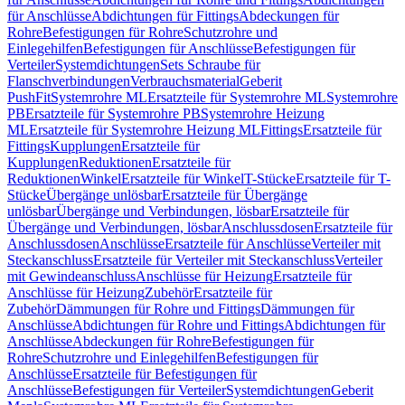
für Anschlüsse
Abdichtungen für Fittings
Abdeckungen für
Rohre
Befestigungen für Rohre
Schutzrohre und
Einlegehilfen
Befestigungen für Anschlüsse
Befestigungen für
Verteiler
Systemdichtungen
Sets Schraube für
Flanschverbindungen
Verbrauchsmaterial
Geberit
PushFit
Systemrohre ML
Ersatzteile für Systemrohre ML
Systemrohre
PB
Ersatzteile für Systemrohre PB
Systemrohre Heizung
ML
Ersatzteile für Systemrohre Heizung ML
Fittings
Ersatzteile für
Fittings
Kupplungen
Ersatzteile für
Kupplungen
Reduktionen
Ersatzteile für
Reduktionen
Winkel
Ersatzteile für Winkel
T-Stücke
Ersatzteile für T-
Stücke
Übergänge unlösbar
Ersatzteile für Übergänge
unlösbar
Übergänge und Verbindungen, lösbar
Ersatzteile für
Übergänge und Verbindungen, lösbar
Anschlussdosen
Ersatzteile für
Anschlussdosen
Anschlüsse
Ersatzteile für Anschlüsse
Verteiler mit
Steckanschluss
Ersatzteile für Verteiler mit Steckanschluss
Verteiler
mit Gewindeanschluss
Anschlüsse für Heizung
Ersatzteile für
Anschlüsse für Heizung
Zubehör
Ersatzteile für
Zubehör
Dämmungen für Rohre und Fittings
Dämmungen für
Anschlüsse
Abdichtungen für Rohre und Fittings
Abdichtungen für
Anschlüsse
Abdeckungen für Rohre
Befestigungen für
Rohre
Schutzrohre und Einlegehilfen
Befestigungen für
Anschlüsse
Ersatzteile für Befestigungen für
Anschlüsse
Befestigungen für Verteiler
Systemdichtungen
Geberit