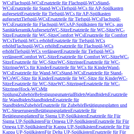
WCs
Flachspül-WCs
Ersatzteile für Flachspül-WCs
Stand-
WCs
Ersatzteile für Stand-WCs
Tiefspül-WCs für AP-Spülkasten
aufgesetzt
Ersatzteile für Tiefspül-WCs für AP-Spülkasten
aufgesetzt
Tiefspül-WCs
Ersatzteile für Tiefspül-WCs
Flachspül-
WCs
Ersatzteile für Flachspül-WCs
AP-Spülkästen für WCs, aus
Sanitärkeramik
Aufgesetzt
WC-Sitze
Ersatzteile für WC-Sitze
WC-
Sitze
Ersatzteile für WC-Sitze
Comfort WCs
Ersatzteile für Comfort
WCs
Tiefspül-WCs erhöht
Ersatzteile für Tiefspül-WCs
erhöht
Flachspül-WCs erhöht
Ersatzteile für Flachspül-WCs
erhöht
Tiefspül-WCs verlängert
Ersatzteile für Tiefspül-WCs
verlängert
Comfort WC-Sitze
Ersatzteile für Comfort WC-Sitze
WC-
Sitze
Ersatzteile für WC-Sitze
WC-Sitzringe
Ersatzteile für WC-
Sitzringe
WCs für Kinder
Ersatzteile für WCs für Kinder
Wand-
WCs
Ersatzteile für Wand-WCs
Stand-WCs
Ersatzteile für Stand-
WCs
WC-Sitze für Kinder
Ersatzteile für WC-Sitze für Kinder
WC-
Sitze
Ersatzteile für WC-Sitze
WC-Sitzringe
Ersatzteile für WC-
Sitzringe
Hock-WCs
Mit
Spülung
Zubehör
Befestigungsmaterial
Bidets
Wandbidets
Ersatzteile
für Wandbidets
Standbidets
Ersatzteile für
Standbidets
Zubehör
Ersatzteile für Zubehör
Betätigungsplatten und
WC-Steuerungen
Betätigungsplatten
Ersatzteile für
Betätigungsplatten
Für Sigma UP-Spülkästen
Ersatzteile für Für
Sigma UP-Spülkästen
Für Omega UP-Spülkästen
Ersatzteile für Für
Omega UP-Spülkästen
Für Kappa UP-Spülkästen
Ersatzteile für Für
Kappa UP-Spülkästen
Für Delta UP-Spülkästen
Ersatzteile für Für