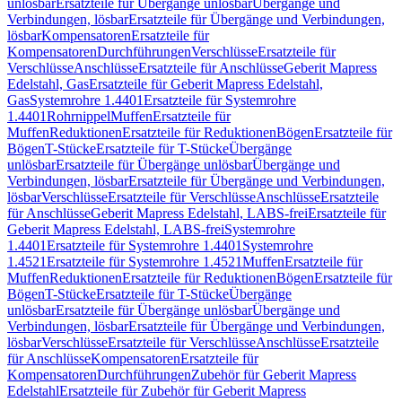
unlösbar
Ersatzteile für Übergänge unlösbar
Übergänge und
Verbindungen, lösbar
Ersatzteile für Übergänge und Verbindungen,
lösbar
Kompensatoren
Ersatzteile für
Kompensatoren
Durchführungen
Verschlüsse
Ersatzteile für
Verschlüsse
Anschlüsse
Ersatzteile für Anschlüsse
Geberit Mapress
Edelstahl, Gas
Ersatzteile für Geberit Mapress Edelstahl,
Gas
Systemrohre 1.4401
Ersatzteile für Systemrohre
1.4401
Rohrnippel
Muffen
Ersatzteile für
Muffen
Reduktionen
Ersatzteile für Reduktionen
Bögen
Ersatzteile für
Bögen
T-Stücke
Ersatzteile für T-Stücke
Übergänge
unlösbar
Ersatzteile für Übergänge unlösbar
Übergänge und
Verbindungen, lösbar
Ersatzteile für Übergänge und Verbindungen,
lösbar
Verschlüsse
Ersatzteile für Verschlüsse
Anschlüsse
Ersatzteile
für Anschlüsse
Geberit Mapress Edelstahl, LABS-frei
Ersatzteile für
Geberit Mapress Edelstahl, LABS-frei
Systemrohre
1.4401
Ersatzteile für Systemrohre 1.4401
Systemrohre
1.4521
Ersatzteile für Systemrohre 1.4521
Muffen
Ersatzteile für
Muffen
Reduktionen
Ersatzteile für Reduktionen
Bögen
Ersatzteile für
Bögen
T-Stücke
Ersatzteile für T-Stücke
Übergänge
unlösbar
Ersatzteile für Übergänge unlösbar
Übergänge und
Verbindungen, lösbar
Ersatzteile für Übergänge und Verbindungen,
lösbar
Verschlüsse
Ersatzteile für Verschlüsse
Anschlüsse
Ersatzteile
für Anschlüsse
Kompensatoren
Ersatzteile für
Kompensatoren
Durchführungen
Zubehör für Geberit Mapress
Edelstahl
Ersatzteile für Zubehör für Geberit Mapress