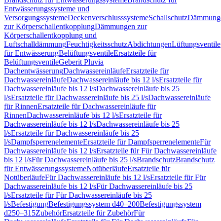
Entwässerungssysteme und
Versorgungssysteme
Deckenverschlusssysteme
Schallschutz
Dämmung
zur Körperschallentkopplung
Dämmungen zur
Körperschallentkopplung und
Luftschalldämmung
Feuchtigkeitsschutz
Abdichtungen
Lüftungsventile
für Entwässerung
Belüftungsventile
Ersatzteile für
Belüftungsventile
Geberit Pluvia
Dachentwässerung
Dachwassereinläufe
Ersatzteile für
Dachwassereinläufe
Dachwassereinläufe bis 12 l/s
Ersatzteile für
Dachwassereinläufe bis 12 l/s
Dachwassereinläufe bis 25
l/s
Ersatzteile für Dachwassereinläufe bis 25 l/s
Dachwassereinläufe
für Rinnen
Ersatzteile für Dachwassereinläufe für
Rinnen
Dachwassereinläufe bis 12 l/s
Ersatzteile für
Dachwassereinläufe bis 12 l/s
Dachwassereinläufe bis 25
l/s
Ersatzteile für Dachwassereinläufe bis 25
l/s
Dampfsperrenelemente
Ersatzteile für Dampfsperrenelemente
Für
Dachwassereinläufe bis 12 l/s
Ersatzteile für Für Dachwassereinläufe
bis 12 l/s
Für Dachwassereinläufe bis 25 l/s
Brandschutz
Brandschutz
für Entwässerungssysteme
Notüberläufe
Ersatzteile für
Notüberläufe
Für Dachwassereinläufe bis 12 l/s
Ersatzteile für Für
Dachwassereinläufe bis 12 l/s
Für Dachwassereinläufe bis 25
l/s
Ersatzteile für Für Dachwassereinläufe bis 25
l/s
Befestigung
Befestigungssystem d40–200
Befestigungssystem
d250–315
Zubehör
Ersatzteile für Zubehör
Für