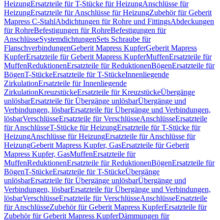
Heizung
Ersatzteile für T-Stücke für Heizung
Anschlüsse für
Heizung
Ersatzteile für Anschlüsse für Heizung
Zubehör für Geberit
Mapress C-Stahl
Abdichtungen für Rohre und Fittings
Abdeckungen
für Rohre
Befestigungen für Rohre
Befestigungen für
Anschlüsse
Systemdichtungen
Sets Schraube für
Flanschverbindungen
Geberit Mapress Kupfer
Geberit Mapress
Kupfer
Ersatzteile für Geberit Mapress Kupfer
Muffen
Ersatzteile für
Muffen
Reduktionen
Ersatzteile für Reduktionen
Bögen
Ersatzteile für
Bögen
T-Stücke
Ersatzteile für T-Stücke
Innenliegende
Zirkulation
Ersatzteile für Innenliegende
Zirkulation
Kreuzstücke
Ersatzteile für Kreuzstücke
Übergänge
unlösbar
Ersatzteile für Übergänge unlösbar
Übergänge und
Verbindungen, lösbar
Ersatzteile für Übergänge und Verbindungen,
lösbar
Verschlüsse
Ersatzteile für Verschlüsse
Anschlüsse
Ersatzteile
für Anschlüsse
T-Stücke für Heizung
Ersatzteile für T-Stücke für
Heizung
Anschlüsse für Heizung
Ersatzteile für Anschlüsse für
Heizung
Geberit Mapress Kupfer, Gas
Ersatzteile für Geberit
Mapress Kupfer, Gas
Muffen
Ersatzteile für
Muffen
Reduktionen
Ersatzteile für Reduktionen
Bögen
Ersatzteile für
Bögen
T-Stücke
Ersatzteile für T-Stücke
Übergänge
unlösbar
Ersatzteile für Übergänge unlösbar
Übergänge und
Verbindungen, lösbar
Ersatzteile für Übergänge und Verbindungen,
lösbar
Verschlüsse
Ersatzteile für Verschlüsse
Anschlüsse
Ersatzteile
für Anschlüsse
Zubehör für Geberit Mapress Kupfer
Ersatzteile für
Zubehör für Geberit Mapress Kupfer
Dämmungen für