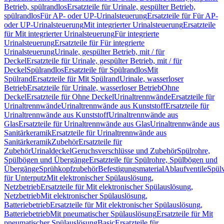
Betrieb, spülrandlos
Ersatzteile für Urinale, gespülter Betrieb,
spülrandlos
Für AP- oder UP-Urinalsteuerung
Ersatzteile für Für AP-
oder UP-Urinalsteuerung
Mit integrierter Urinalsteuerung
Ersatzteile
für Mit integrierter Urinalsteuerung
Für integrierte
Urinalsteuerung
Ersatzteile für Für integrierte
Urinalsteuerung
Urinale, gespülter Betrieb, mit / für
Deckel
Ersatzteile für Urinale, gespülter Betrieb, mit / für
Deckel
Spülrandlos
Ersatzteile für Spülrandlos
Mit
Spülrand
Ersatzteile für Mit Spülrand
Urinale, wasserloser
Betrieb
Ersatzteile für Urinale, wasserloser Betrieb
Ohne
Deckel
Ersatzteile für Ohne Deckel
Urinaltrennwände
Ersatzteile für
Urinaltrennwände
Urinaltrennwände aus Kunststoff
Ersatzteile für
Urinaltrennwände aus Kunststoff
Urinaltrennwände aus
Glas
Ersatzteile für Urinaltrennwände aus Glas
Urinaltrennwände aus
Sanitärkeramik
Ersatzteile für Urinaltrennwände aus
Sanitärkeramik
Zubehör
Ersatzteile für
Zubehör
Urinaldeckel
Geruchsverschlüsse und Zubehör
Spülrohre,
Spülbögen und Übergänge
Ersatzteile für Spülrohre, Spülbögen und
Übergänge
Sprühkopfzubehör
Befestigungsmaterial
Ablaufventile
Spülv
für Unterputz
Mit elektronischer Spülauslösung,
Netzbetrieb
Ersatzteile für Mit elektronischer Spülauslösung,
Netzbetrieb
Mit elektronischer Spülauslösung,
Batteriebetrieb
Ersatzteile für Mit elektronischer Spülauslösung,
Batteriebetrieb
Mit pneumatischer Spülauslösung
Ersatzteile für Mit
pneumatischer Spülauslösung
Basic
Ersatzteile für