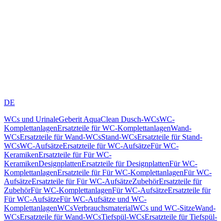
DE
WCs und Urinale
Geberit AquaClean Dusch-WCs
WC-
Komplettanlagen
Ersatzteile für WC-Komplettanlagen
Wand-
WCs
Ersatzteile für Wand-WCs
Stand-WCs
Ersatzteile für Stand-
WCs
WC-Aufsätze
Ersatzteile für WC-Aufsätze
Für WC-
Keramiken
Ersatzteile für Für WC-
Keramiken
Designplatten
Ersatzteile für Designplatten
Für WC-
Komplettanlagen
Ersatzteile für Für WC-Komplettanlagen
Für WC-
Aufsätze
Ersatzteile für Für WC-Aufsätze
Zubehör
Ersatzteile für
Zubehör
Für WC-Komplettanlagen
Für WC-Aufsätze
Ersatzteile für
Für WC-Aufsätze
Für WC-Aufsätze und WC-
Komplettanlagen
WCs
Verbrauchsmaterial
WCs und WC-Sitze
Wand-
WCs
Ersatzteile für Wand-WCs
Tiefspül-WCs
Ersatzteile für Tiefspül-