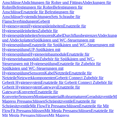
Anschlüsse
Abdichtungen für Rohre und Fittings
Abdeckungen für
Rohre
Befestigungen für Rohre
Befestigungen für
Anschlüsse
Ersatzteile für Befestigungen für
Anschlüsse
Systemdichtungen
Sets Schraube für
Flanschverbindungen
Geberit
Hygienesystem
Hygienespüleinheiten
Ersatzteile für
Hygienespüleinheiten
Zubehör für
Hygienespüleinheiten
Sensoren
Kabel
Durchflussbegrenzer
Abdeckung
und Abdeckplatten
Spülkästen und WC-Steuerungen mit
Hygienespülung
Ersatzteile für Spülkästen und WC-Steuerungen mit
Hygienespülung
UP-Spülkästen mit
Hygienespülung
Hygieneeinbaumodule
Ersatzteile für
Hygieneeinbaumodule
Zubehör für Spülkästen und WC-
Steuerungen mit Hygienespülung
Ersatzteile für Zubehör für
Spülkästen und WC-Steuerungen mit
Hygienespülung
Sensoren
Kabel
Netzteile
Ersatzteile für
Netzteile
Netzwerkkomponenten
Geberit Connect Zubehör für
Geberit Hygienesystem
Ersatzteile für Geberit Connect Zubehör für
Geberit Hygienesystem
Gateways
Ersatzteile für
Gateways
Konverter
Ersatzteile für
Konverter
Sensoren
Montagematerial
Rohrarmaturen
Geradsitzventile
Mi
Mapress Pressanschlüssen
Schrägsitzventile
Ersatzteile für
Schrägsitzventile
Mit FlowFit Pressanschlüssen
Ersatzteile für Mit
FlowFit Pressanschlüssen
Mit Mepla Pressanschlüssen
Ersatzteile für
Mit Mepla Pressanschlüssen
Mit Mapress