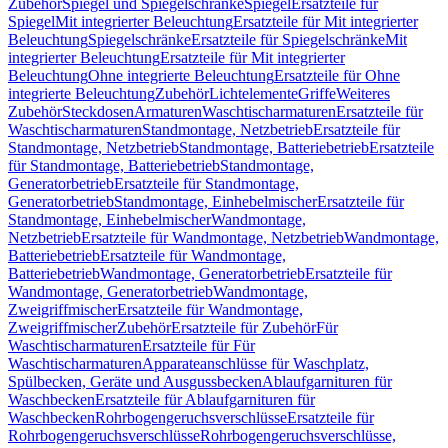
Zubehör
Spiegel und Spiegelschränke
Spiegel
Ersatzteile für
Spiegel
Mit integrierter Beleuchtung
Ersatzteile für Mit integrierter
Beleuchtung
Spiegelschränke
Ersatzteile für Spiegelschränke
Mit
integrierter Beleuchtung
Ersatzteile für Mit integrierter
Beleuchtung
Ohne integrierte Beleuchtung
Ersatzteile für Ohne
integrierte Beleuchtung
Zubehör
Lichtelemente
Griffe
Weiteres
Zubehör
Steckdosen
Armaturen
Waschtischarmaturen
Ersatzteile für
Waschtischarmaturen
Standmontage, Netzbetrieb
Ersatzteile für
Standmontage, Netzbetrieb
Standmontage, Batteriebetrieb
Ersatzteile
für Standmontage, Batteriebetrieb
Standmontage,
Generatorbetrieb
Ersatzteile für Standmontage,
Generatorbetrieb
Standmontage, Einhebelmischer
Ersatzteile für
Standmontage, Einhebelmischer
Wandmontage,
Netzbetrieb
Ersatzteile für Wandmontage, Netzbetrieb
Wandmontage,
Batteriebetrieb
Ersatzteile für Wandmontage,
Batteriebetrieb
Wandmontage, Generatorbetrieb
Ersatzteile für
Wandmontage, Generatorbetrieb
Wandmontage,
Zweigriffmischer
Ersatzteile für Wandmontage,
Zweigriffmischer
Zubehör
Ersatzteile für Zubehör
Für
Waschtischarmaturen
Ersatzteile für Für
Waschtischarmaturen
Apparateanschlüsse für Waschplatz,
Spülbecken, Geräte und Ausgussbecken
Ablaufgarnituren für
Waschbecken
Ersatzteile für Ablaufgarnituren für
Waschbecken
Rohrbogengeruchsverschlüsse
Ersatzteile für
Rohrbogengeruchsverschlüsse
Rohrbogengeruchsverschlüsse,