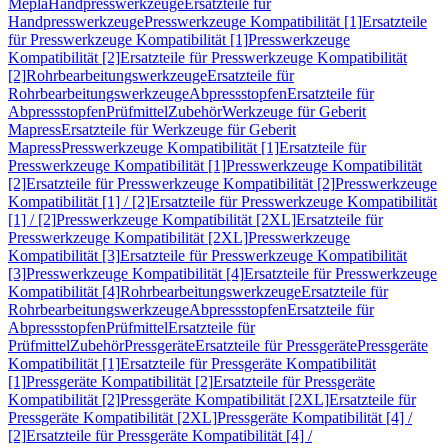
Mepla
Handpresswerkzeuge
Ersatzteile für
Handpresswerkzeuge
Presswerkzeuge Kompatibilität [1]
Ersatzteile
für Presswerkzeuge Kompatibilität [1]
Presswerkzeuge
Kompatibilität [2]
Ersatzteile für Presswerkzeuge Kompatibilität
[2]
Rohrbearbeitungswerkzeuge
Ersatzteile für
Rohrbearbeitungswerkzeuge
Abpressstopfen
Ersatzteile für
Abpressstopfen
Prüfmittel
Zubehör
Werkzeuge für Geberit
Mapress
Ersatzteile für Werkzeuge für Geberit
Mapress
Presswerkzeuge Kompatibilität [1]
Ersatzteile für
Presswerkzeuge Kompatibilität [1]
Presswerkzeuge Kompatibilität
[2]
Ersatzteile für Presswerkzeuge Kompatibilität [2]
Presswerkzeuge
Kompatibilität [1] / [2]
Ersatzteile für Presswerkzeuge Kompatibilität
[1] / [2]
Presswerkzeuge Kompatibilität [2XL]
Ersatzteile für
Presswerkzeuge Kompatibilität [2XL]
Presswerkzeuge
Kompatibilität [3]
Ersatzteile für Presswerkzeuge Kompatibilität
[3]
Presswerkzeuge Kompatibilität [4]
Ersatzteile für Presswerkzeuge
Kompatibilität [4]
Rohrbearbeitungswerkzeuge
Ersatzteile für
Rohrbearbeitungswerkzeuge
Abpressstopfen
Ersatzteile für
Abpressstopfen
Prüfmittel
Ersatzteile für
Prüfmittel
Zubehör
Pressgeräte
Ersatzteile für Pressgeräte
Pressgeräte
Kompatibilität [1]
Ersatzteile für Pressgeräte Kompatibilität
[1]
Pressgeräte Kompatibilität [2]
Ersatzteile für Pressgeräte
Kompatibilität [2]
Pressgeräte Kompatibilität [2XL]
Ersatzteile für
Pressgeräte Kompatibilität [2XL]
Pressgeräte Kompatibilität [4] /
[2]
Ersatzteile für Pressgeräte Kompatibilität [4] /