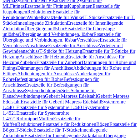
Mepla
Systemrohre ML
Ersatzteile für Systemrohre
ML
Fittings
Ersatzteile für Fittings
Kupplungen
Ersatzteile für
Kupplungen
Reduktionen
Ersatzteile für
Reduktionen
Winkel
Ersatzteile für Winkel
T-Stücke
Ersatzteile für T-
Stücke
Innenliegende Zirkulation
Ersatzteile für Innenliegende
Zirkulation
Übergänge unlösbar
Ersatzteile für Übergänge
unlösbar
Übergänge und Verbindungen, lösbar
Ersatzteile für
Übergänge und Verbindungen, lösbar
Verschlüsse
Ersatzteile für
Verschlüsse
Anschlüsse
Ersatzteile für Anschlüsse
Verteiler mit
Gewindeanschluss
T-Stücke für Heizung
Ersatzteile für T-Stücke für
Heizung
Anschlüsse für Heizung
Ersatzteile für Anschlüsse für
Heizung
Zubehör
Ersatzteile für Zubehör
Dämmungen für Rohre und
Fittings
Dämmungen für Anschlüsse
Abdichtungen für Rohre und
Fittings
Abdichtungen für Anschlüsse
Abdeckungen für
Rohre
Befestigungen für Rohre
Befestigungen für
Anschlüsse
Ersatzteile für Befestigungen für
Anschlüsse
Systemdichtungen
Sets Schraube für
Flanschverbindungen
Geberit Mapress Edelstahl
Geberit Mapress
Edelstahl
Ersatzteile für Geberit Mapress Edelstahl
Systemrohre
1.4401
Ersatzteile für Systemrohre 1.4401
Systemrohre
1.4521
Ersatzteile für Systemrohre
1.4521
Rohrnippel
Muffen
Ersatzteile für
Muffen
Reduktionen
Ersatzteile für Reduktionen
Bögen
Ersatzteile für
Bögen
T-Stücke
Ersatzteile für T-Stücke
Innenliegende
Zirkulation
Ersatzteile für Innenliegende Zirkulation
Übergänge