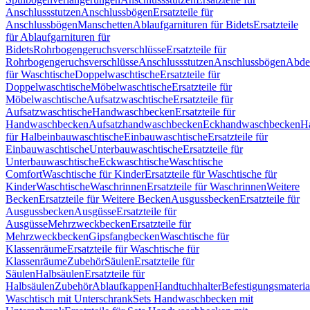
Anschlussstutzen
Anschlussbögen
Ersatzteile für
Anschlussbögen
Manschetten
Ablaufgarnituren für Bidets
Ersatzteile
für Ablaufgarnituren für
Bidets
Rohrbogengeruchsverschlüsse
Ersatzteile für
Rohrbogengeruchsverschlüsse
Anschlussstutzen
Anschlussbögen
Abde
für Waschtische
Doppelwaschtische
Ersatzteile für
Doppelwaschtische
Möbelwaschtische
Ersatzteile für
Möbelwaschtische
Aufsatzwaschtische
Ersatzteile für
Aufsatzwaschtische
Handwaschbecken
Ersatzteile für
Handwaschbecken
Aufsatzhandwaschbecken
Eckhandwaschbecken
H
für Halbeinbauwaschtische
Einbauwaschtische
Ersatzteile für
Einbauwaschtische
Unterbauwaschtische
Ersatzteile für
Unterbauwaschtische
Eckwaschtische
Waschtische
Comfort
Waschtische für Kinder
Ersatzteile für Waschtische für
Kinder
Waschtische
Waschrinnen
Ersatzteile für Waschrinnen
Weitere
Becken
Ersatzteile für Weitere Becken
Ausgussbecken
Ersatzteile für
Ausgussbecken
Ausgüsse
Ersatzteile für
Ausgüsse
Mehrzweckbecken
Ersatzteile für
Mehrzweckbecken
Gipsfangbecken
Waschtische für
Klassenräume
Ersatzteile für Waschtische für
Klassenräume
Zubehör
Säulen
Ersatzteile für
Säulen
Halbsäulen
Ersatzteile für
Halbsäulen
Zubehör
Ablaufkappen
Handtuchhalter
Befestigungsmateria
Waschtisch mit Unterschrank
Sets Handwaschbecken mit