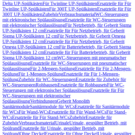
Delta UP-Spülkästen
Für Twinline UP-Spülkästen
Ersatzteile für Für
Twinline UP-Spülkästen
Für 300T UP-Spülkästen
Ersatzteile für Für
300T UP-Spülkästen
Zubehör
Verbrauchsmaterial
WC-Steuerungen
mit elektronischer Spülauslösung
Ersatzteile für WC-Steuerungen
mit elektronischer Spülauslösung
Für Netzbetrieb, für Geberit Sigma
UP-Spülkästen 12 cm
Ersatzteile für Für Netzbetrieb, für Geberit
Sigma UP-Spülkästen 12 cm
Für Netzbetrieb, für Geberit Omega
UP-Spülkästen 12 cm
Ersatzteile für Für Netzbetrieb, für Geberit
Omega UP-Spülkästen 12 cm
Für Batteriebetrieb, für Geberit Sigma
UP-Spülkästen 12 cm
Ersatzteile für Für Batteriebetrieb, für Geberit
Sigma UP-Spülkästen 12 cm
WC-Steuerungen mit pneumatischer
Spülauslösung
Ersatzteile für WC-Steuerungen mit pneumatischer
Spülauslösung
Für 2-Mengen-Spülung
Ersatzteile für Für 2-Mengen-
Spülung
Für 1-Mengen-Spülung
Ersatzteile für Für 1-Mengen-
Spülung
Zubehör für WC-Steuerungen
Ersatzteile für Zubehör für
WC-Steuerungen
Rohbausets
Ersatzteile für Rohbausets
Für WC-
Steuerungen mit elektronischer Spülauslösung
Ersatzteile für Für
WC-Steuerungen mit elektronischer
Spülauslösung
Verbindungen
Geberit Monolith
Sanitärmodule
Sanitärmodule für WCs
Ersatzteile für Sanitärmodule
für WCs
Für Wand-WCs
Ersatzteile für Für Wand-WCs
Für Stand-
WCs
Ersatzteile für Für Stand-WCs
Zubehör
Ersatzteile für
Zubehör
Verbrauchsmaterial
Urinale
Urinale, gespülter Betrieb, mit
Spülrand
Ersatzteile für Urinale, gespülter Betrieb, mit
Spülrand
Ohne Deckel
Ersatzteile für Ohne Deckel
Urinale, gespülter