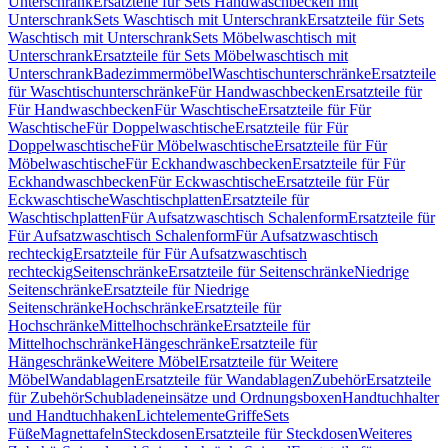
Unterschrank
Ersatzteile für Sets Handwaschbecken mit
Unterschrank
Sets Waschtisch mit Unterschrank
Ersatzteile für Sets
Waschtisch mit Unterschrank
Sets Möbelwaschtisch mit
Unterschrank
Ersatzteile für Sets Möbelwaschtisch mit
Unterschrank
Badezimmermöbel
Waschtischunterschränke
Ersatzteile
für Waschtischunterschränke
Für Handwaschbecken
Ersatzteile für
Für Handwaschbecken
Für Waschtische
Ersatzteile für Für
Waschtische
Für Doppelwaschtische
Ersatzteile für Für
Doppelwaschtische
Für Möbelwaschtische
Ersatzteile für Für
Möbelwaschtische
Für Eckhandwaschbecken
Ersatzteile für Für
Eckhandwaschbecken
Für Eckwaschtische
Ersatzteile für Für
Eckwaschtische
Waschtischplatten
Ersatzteile für
Waschtischplatten
Für Aufsatzwaschtisch Schalenform
Ersatzteile für
Für Aufsatzwaschtisch Schalenform
Für Aufsatzwaschtisch
rechteckig
Ersatzteile für Für Aufsatzwaschtisch
rechteckig
Seitenschränke
Ersatzteile für Seitenschränke
Niedrige
Seitenschränke
Ersatzteile für Niedrige
Seitenschränke
Hochschränke
Ersatzteile für
Hochschränke
Mittelhochschränke
Ersatzteile für
Mittelhochschränke
Hängeschränke
Ersatzteile für
Hängeschränke
Weitere Möbel
Ersatzteile für Weitere
Möbel
Wandablagen
Ersatzteile für Wandablagen
Zubehör
Ersatzteile
für Zubehör
Schubladeneinsätze und Ordnungsboxen
Handtuchhalter
und Handtuchhaken
Lichtelemente
Griffe
Sets
Füße
Magnettafeln
Steckdosen
Ersatzteile für Steckdosen
Weiteres