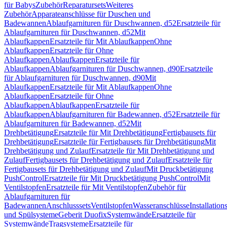
für Babys
Zubehör
Reparatursets
Weiteres
Zubehör
Apparateanschlüsse für Duschen und
Badewannen
Ablaufgarnituren für Duschwannen, d52
Ersatzteile für
Ablaufgarnituren für Duschwannen, d52
Mit
Ablaufkappen
Ersatzteile für Mit Ablaufkappen
Ohne
Ablaufkappen
Ersatzteile für Ohne
Ablaufkappen
Ablaufkappen
Ersatzteile für
Ablaufkappen
Ablaufgarnituren für Duschwannen, d90
Ersatzteile
für Ablaufgarnituren für Duschwannen, d90
Mit
Ablaufkappen
Ersatzteile für Mit Ablaufkappen
Ohne
Ablaufkappen
Ersatzteile für Ohne
Ablaufkappen
Ablaufkappen
Ersatzteile für
Ablaufkappen
Ablaufgarnituren für Badewannen, d52
Ersatzteile für
Ablaufgarnituren für Badewannen, d52
Mit
Drehbetätigung
Ersatzteile für Mit Drehbetätigung
Fertigbausets für
Drehbetätigung
Ersatzteile für Fertigbausets für Drehbetätigung
Mit
Drehbetätigung und Zulauf
Ersatzteile für Mit Drehbetätigung und
Zulauf
Fertigbausets für Drehbetätigung und Zulauf
Ersatzteile für
Fertigbausets für Drehbetätigung und Zulauf
Mit Druckbetätigung
PushControl
Ersatzteile für Mit Druckbetätigung PushControl
Mit
Ventilstopfen
Ersatzteile für Mit Ventilstopfen
Zubehör für
Ablaufgarnituren für
Badewannen
Anschlusssets
Ventilstopfen
Wasseranschlüsse
Installation
und Spülsysteme
Geberit Duofix
Systemwände
Ersatzteile für
Systemwände
Tragsysteme
Ersatzteile für