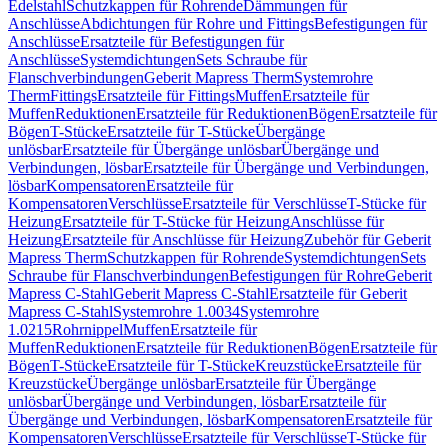
Edelstahl
Schutzkappen für Rohrende
Dämmungen für
Anschlüsse
Abdichtungen für Rohre und Fittings
Befestigungen für
Anschlüsse
Ersatzteile für Befestigungen für
Anschlüsse
Systemdichtungen
Sets Schraube für
Flanschverbindungen
Geberit Mapress Therm
Systemrohre
Therm
Fittings
Ersatzteile für Fittings
Muffen
Ersatzteile für
Muffen
Reduktionen
Ersatzteile für Reduktionen
Bögen
Ersatzteile für
Bögen
T-Stücke
Ersatzteile für T-Stücke
Übergänge
unlösbar
Ersatzteile für Übergänge unlösbar
Übergänge und
Verbindungen, lösbar
Ersatzteile für Übergänge und Verbindungen,
lösbar
Kompensatoren
Ersatzteile für
Kompensatoren
Verschlüsse
Ersatzteile für Verschlüsse
T-Stücke für
Heizung
Ersatzteile für T-Stücke für Heizung
Anschlüsse für
Heizung
Ersatzteile für Anschlüsse für Heizung
Zubehör für Geberit
Mapress Therm
Schutzkappen für Rohrende
Systemdichtungen
Sets
Schraube für Flanschverbindungen
Befestigungen für Rohre
Geberit
Mapress C-Stahl
Geberit Mapress C-Stahl
Ersatzteile für Geberit
Mapress C-Stahl
Systemrohre 1.0034
Systemrohre
1.0215
Rohrnippel
Muffen
Ersatzteile für
Muffen
Reduktionen
Ersatzteile für Reduktionen
Bögen
Ersatzteile für
Bögen
T-Stücke
Ersatzteile für T-Stücke
Kreuzstücke
Ersatzteile für
Kreuzstücke
Übergänge unlösbar
Ersatzteile für Übergänge
unlösbar
Übergänge und Verbindungen, lösbar
Ersatzteile für
Übergänge und Verbindungen, lösbar
Kompensatoren
Ersatzteile für
Kompensatoren
Verschlüsse
Ersatzteile für Verschlüsse
T-Stücke für