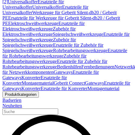
[2]
Universalkoffer
Ersatzteile für
Universalkoffer
Universalkoffer
Ersatzteile für
Universalkoffer
Werkzeuge für Geberit Silent-db20 / Geberit
PE
Ersatzteile für Werkzeuge für Geberit Silent-db20 / Geberit
PE
Elektroschweißwerkzeuge
Ersatzteile für
Elektroschweißwerkzeuge
Zubehör für
Elektroschweißwerkzeuge
Spiegelschweißwerkzeuge
Ersatzteile für
Spiegelschweißwerkzeuge
Zubehör für
Spiegelschweißwerkzeuge
Ersatzteile für Zubehör für
Spiegelschweißwerkzeuge
Rohrbearbeitungswerkzeuge
Ersatzteile
für Rohrbearbeitungswerkzeuge
Zubehör für
Rohrbearbeitungswerkzeuge
Ersatzteile für Zubehör für
Rohrbearbeitungswerkzeuge
Bedienhilfen
Fernbedienungen
Netzwerk
für Netzwerkkomponenten
Gateways
Ersatzteile für
Gateways
Konverter
Ersatzteile für
Konverter
Montagematerial
Geberit Connect
Gateways
Ersatzteile für
Gateways
Konverter
Ersatzteile für Konverter
Montagematerial
Produktkategorien
Badserien
Neuheiten