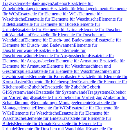
Tragsysteme
Beplankungen
Zubehör
Ersatzteile für
Zubehör
Montageelemente
Ersatzteile für Montageelemente
Elemente
für WCs
Ersatzteile für Elemente für WCs
Elemente für
Waschtische
Ersatzteile für Elemente für Waschtische
Elemente für
Bidets
Ersatzteile für Elemente für Bidets
Elemente für
Urinale
Ersatzteile für Elemente für Urinale
Elemente für Duschen
mit Wandablauf
Ersatzteile für Elemente für Duschen mit
Wandablauf
Elemente für Dusch- und Badewannen
Ersatzteile für
Elemente für Dusch- und Badewannen
Elemente für
Duschtrennwände
Ersatzteile für Elemente für
Duschtrennwände
Elemente für Ausgussbecken
Ersatzteile für
Elemente für Ausgussbecken
Elemente für Armaturen
Ersatzteile für
Elemente für Armaturen
Elemente für Waschmaschinen und
Geschirrspüler
Ersatzteile für Elemente für Waschmaschinen und
Geschirrspüler
Elemente für Konsollasten
Ersatzteile für Elemente für
Konsollasten
Elemente für Küchenspülen
Ersatzteile für Elemente für
Küchenspülen
Zubehör
Ersatzteile für Zubehör
Geberit
GIS
Systemwände
Ersatzteile für Systemwände
Tragsysteme
Zubehör
für Vorfertigung
Ersatzteile für Zubehör für Vorfertigung
Zubehör für
Schalldämmung
Beplankungen
Montageelemente
Ersatzteile für
Montageelemente
Elemente für WCs
Ersatzteile für Elemente für
WCs
Elemente für Waschtische
Ersatzteile für Elemente für
Waschtische
Elemente für Bidets
Ersatzteile für Elemente für
Bidets
Elemente für Urinale
Ersatzteile für Elemente für
Urinale
Elemente für Duschen mit Wandablauf
Ersatzteile für