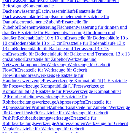
Dachwassereinläufe
Ersatzteile für Für Dachwassereinläufe
Für
Befestigung
Konventionelle
Dachentwässerung
Dachwassereinläufe
Ersatzteile für
Dachwassereinläufe
Dampfsperrenelemente
Ersatzteile für
Dampfsperrenelemente
Zubehör
Ersatzteile für
Zubehör
Bodenentwässerung
Flächenentwässerung für drinnen und
draußen
Ersatzteile für Flächenentwässerung für drinnen und
draußen
Bodenabläufe 10 x 10 cm
Ersatzteile für Bodenabläufe 10 x
10 cm
Bodenabläufe 13 x 13 cm
Ersatzteile für Bodenabläufe 13 x
13 cm
Bodeneinläufe für Balkone und Terrassen, 13 x 13
cm
Ersatzteile für Bodeneinläufe für Balkone und Terrassen, 13 x 13
cm
Zubehör
Ersatzteile für Zubehör
Werkzeuge und
Netzwerkkomponenten
Werkzeuge
Werkzeuge für Geberit
FlowFit
Ersatzteile für Werkzeuge für Geberit
FlowFit
Handpresswerkzeuge
Ersatzteile für
Handpresswerkzeuge
Presswerkzeuge Kompatibilität [1]
Ersatzteile
für Presswerkzeuge Kompatibilität [1]
Presswerkzeuge
Kompatibilität [2]
Ersatzteile für Presswerkzeuge Kompatibilität
[2]
Rohrbearbeitungswerkzeuge
Ersatzteile für
Rohrbearbeitungswerkzeuge
Abpressstopfen
Ersatzteile für
Abpressstopfen
Prüfmittel
Zubehör
Ersatzteile für Zubehör
Werkzeuge
für Geberit PushFit
Ersatzteile für Werkzeuge für Geberit
PushFit
Rohrbearbeitungswerkzeuge
Ersatzteile für
Rohrbearbeitungswerkzeuge
Abpressstopfen
Werkzeuge für Geberit
Mepla
Ersatzteile für Werkzeuge für Geberit