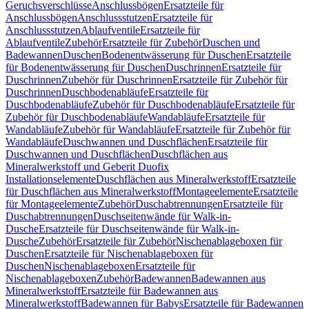
Geruchsverschlüsse
Anschlussbögen
Ersatzteile für
Anschlussbögen
Anschlussstutzen
Ersatzteile für
Anschlussstutzen
Ablaufventile
Ersatzteile für
Ablaufventile
Zubehör
Ersatzteile für Zubehör
Duschen und
Badewannen
Duschen
Bodenentwässerung für Duschen
Ersatzteile
für Bodenentwässerung für Duschen
Duschrinnen
Ersatzteile für
Duschrinnen
Zubehör für Duschrinnen
Ersatzteile für Zubehör für
Duschrinnen
Duschbodenabläufe
Ersatzteile für
Duschbodenabläufe
Zubehör für Duschbodenabläufe
Ersatzteile für
Zubehör für Duschbodenabläufe
Wandabläufe
Ersatzteile für
Wandabläufe
Zubehör für Wandabläufe
Ersatzteile für Zubehör für
Wandabläufe
Duschwannen und Duschflächen
Ersatzteile für
Duschwannen und Duschflächen
Duschflächen aus
Mineralwerkstoff und Geberit Duofix
Installationselemente
Duschflächen aus Mineralwerkstoff
Ersatzteile
für Duschflächen aus Mineralwerkstoff
Montageelemente
Ersatzteile
für Montageelemente
Zubehör
Duschabtrennungen
Ersatzteile für
Duschabtrennungen
Duschseitenwände für Walk-in-
Dusche
Ersatzteile für Duschseitenwände für Walk-in-
Dusche
Zubehör
Ersatzteile für Zubehör
Nischenablageboxen für
Duschen
Ersatzteile für Nischenablageboxen für
Duschen
Nischenablageboxen
Ersatzteile für
Nischenablageboxen
Zubehör
Badewannen
Badewannen aus
Mineralwerkstoff
Ersatzteile für Badewannen aus
Mineralwerkstoff
Badewannen für Babys
Ersatzteile für Badewannen