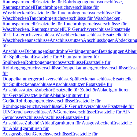
Raumsparmodell
Ersatzteile für Rohrbogengeruchsverschlüsse,
Raumsparmodell
Tauchrohrgeruchsverschlüsse für
Waschbecken
Ersatzteile für Tauchrohrgeruchsverschlüsse für
Waschbecken
Tauchrohrgeruchsverschlüsse für Waschbecken,
Raumsparmodell
Ersatzteile für Tauchrohrgeruchsverschlüsse für
Waschbecken, Raumsparmodell
UP-Geruchsverschlüsse
Ersatzteile
für UP-Geruchsverschlüsse
Waschbeckenanschlüsse
Ersatzteile für
Waschbeckenanschlüsse
Anschlussstutzen
Anschlussbögen
Abdeckung
für
Anschlüsse
Dichtungen
Standrohre
Verlängerungen
Betätigungen
Ablauf
für Spülbecken
Ersatzteile für Ablaufgarnituren für
Spülbecken
Rohrbogengeruchsverschlüsse
Ersatzteile für
Rohrbogengeruchsverschlüsse
Doppelkammergeruchsverschlüsse
Ersa
für
Doppelkammergeruchsverschlüsse
Spülbeckenanschlüsse
Ersatzteile
für Spülbeckenanschlüsse
Anschlussstutzen
Ersatzteile für
Anschlussstutzen
Zubehör
Ersatzteile für Zubehör
Ablaufgarnituren
für Geräte
Ersatzteile für Ablaufgarnituren für
Geräte
Rohrbogengeruchsverschlüsse
Ersatzteile für
Rohrbogengeruchsverschlüsse
UP-Geruchsverschlüsse
Ersatzteile für
UP-Geruchsverschlüsse
AP-Geruchsverschlüsse
Ersatzteile für AP-
Geruchsverschlüsse
Anschlüsse
Ersatzteile für
Anschlüsse
Zubehör
Ablaufgarnituren für Ausgussbecken
Ersatzteile
für Ablaufgarnituren für
Ausgussbecken
Geruchsverschlüsse
Ersatzteile für