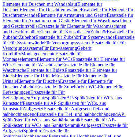
Elemente für Duschen mit Wandablauf
Elemente für
Duschen
Elemente für Duschtrennwände
Ersatzteile für Elemente für
Duschtrennwände
Elemente für Armaturen und Geräte
Ersatzteile für
Elemente für Armaturen und Geräte
Elemente für Waschmaschinen
und Geschirrspüler
Ersatzteile für Elemente für Waschmaschinen
und Geschirrspüler
Elemente für Konsollasten
Zubehör
Ersatzteile für
Zubehör
Zubehör
Ersatzteile für Zubehör
Für Systemwände
Ersatzteile
für Für Systemwände
Für Versorgungssysteme
Ersatzteile für Für
Versorgungssysteme
Für Entwässerung
Geberit
Kombifix
Montageelemente
Ersatzteile für
Montageelemente
Elemente für WCs
Ersatzteile für Elemente für
WCs
Elemente für Waschtische
Ersatzteile für Elemente für
Waschtische
Elemente für Bidets
Ersatzteile für Elemente für
Bidets
Elemente für Urinale
Ersatzteile für Elemente für
Urinale
Elemente für Duschen
Ersatzteile für Elemente für
Duschen
Zubehör
Ersatzteile für Zubehör
Für WC-Elemente
Für
Befestigungen
Ersatzteile für Für
Befestigungen
Aufputzspülkästen
AP-Spülkästen für WCs, aus
Kunststoff
Ersatzteile für AP-Spülkästen für WCs, aus
Kunststoff
Aufgesetzt
Ersatzteile für Aufgesetzt
Tief- und
halbhochhängend
Ersatzteile für Tief- und halbhochhängend
AP-
Spülkästen für WCs, aus Sanitärkeramik
Ersatzteile für AP-
Spülkästen für WCs, aus Sanitärkeramik
Aufgesetzt
Ersatzteile für
Aufgesetzt
Spülrohre
Ersatzteile für
Spülrohre
Hochhängend
Ersatzteile für Hochhängend
Tief- und