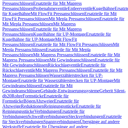
Pressanschlüssen
Ersatzteile für Mit Mapress
Pressanschlüssen
Probenahmeventile
Entleerventile
Kugelhähne
Ersatzt
für Kugelhähne
Mit FlowFit Pressanschlüssen
Ersatzteile für Mit
FlowFit Pressanschlüssen
Mit Mepla Pressanschlüssen
Ersatzteile für
Mit Mepla Pressanschlüssen
Mit Mapress
Pressanschlüssen
Ersatzteile für Mit Mapress
Pressanschlüssen
Kugelhähne für UP-Montage
Ersatzteile für
Kugelhähne für UP-Montage
Mit FlowFit
Pressanschlüssen
Ersatzteile für Mit FlowFit Pressanschlüssen
Mit
Mepla Pressanschlüssen
Ersatzteile für Mit Mepla
Pressanschlüssen
Mit Mapress Pressanschlüssen
Ersatzteile für Mit
Mapress Pressanschlüssen
Mit Gewindeanschlüssen
Ersatzteile für
Mit Gewindeanschlüssen
Rückschlagventile
Ersatzteile für
Rückschlagventile
Mit Mapress Pressanschlüssen
Ersatzteile für Mit
Mapress Pressanschlüssen
Wasserzählerstrecken für UP-
Montage
Ersatzteile für Wasserzählerstrecken für UP-Montage
Mit
Gewindeanschlüssen
Ersatzteile für Mit
Gewindeanschlüssen
Gebäude-Entwässerungssysteme
Geberit Silent-
db20
Rohre
Formstücke
Ersatzteile für
Formstücke
Bögen
Abzweige
Ersatzteile für
Abzweige
Reduktionen
Reinigungsstücke
Ersatzteile für
Reinigungsstücke
Verbindungen
Ersatzteile für
Verbindungen
Schweißverbindungen
Steckverbindungen
Ersatzteile
für Steckverbindungen
Spannverbindungen
Übergänge auf andere
Werkstoffe
Ersatzteile für Übergänge auf andere