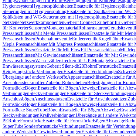
Fittings
Abdeckungen für Rohre
Befestigungen für Rohre
Befestigunge
Hygienesystem
Hygienespüleinheiten
Ersatzteile für Hygienespüleinhe
Steuerungen mit Hygienespülung
Ersatzteile für Spülkästen und WC
Spülkästen und WC-Steuerungen mit Hygienespülung
Ersatzteile fü
Netzteile
Netzwerkkomponenten
Geberit Connect Zubehör für Geberi
für Konverter
Sensoren
Montagematerial
Rohrarmaturen
Geradsitzventi
Pressanschlüssen
Mit Mepla Pressanschlüssen
Ersatzteile für Mit Mepl
Pressanschlüssen
Probenahmeventile
Entleerventile
Kugelhähne
Ersatzt
Mepla Pressanschlüssen
Mit Mapress Pressanschlüssen
Ersatzteile für
Pressanschlüssen
Ersatzteile für Mit FlowFit Pressanschlüssen
Mit Mep
Pressanschlüssen
Mit Gewindeanschlüssen
Ersatzteile für Mit Gewind
Pressanschlüssen
Wasserzählerstrecken für UP-Montage
Ersatzteile f
Entwässerungssysteme
Geberit Silent-db20
Rohre
Formstücke
Ersatztei
Reinigungsstücke
Verbindungen
Ersatzteile für Verbindungen
Schweiß
Übergänge auf andere Werkstoffe
Apparateanschlüsse
Ersatzteile für 
Anschlusssteckmuffen
Zubehör
Rohrschellen
Befestigungen für Rohrsc
Formstücke
Bögen
Ersatzteile für Bögen
Abzweige
Ersatzteile für Abz
Verbindungen
Steckverbindungen
Ersatzteile für Steckverbindungen
Kr
Anschlussbögen
Anschlussstutzen
Ersatzteile für Anschlussstutzen
Zub
Formstücke
Bögen
Ersatzteile für Bögen
Abzweige
Ersatzteile für Abz
Formstücke SuperTube
Bögen
Ersatzteile für Bögen
Abzweige
Ersatzte
Steckverbindungen
Krallverbindungen
Übergänge auf andere Werksto
PE
Rohre
Formstücke
Ersatzteile für Formstücke
Bögen
Abzweige
Redu
SuperTube
Sonderformstücke
Verbindungen
Ersatzteile für Verbindun
andere Werkstoffe
Gewindeverbindungen
Ersatzteile für Gewindever