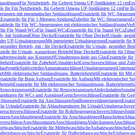
lauslösung
Für Netzbetrieb, für Geberit Sigma UP-Spülkästen 12 cm
Ers
ile für Für Netzbetrieb, für Geberit Omega UP-Spülkästen 12 cm
Für Ba
rungen mit pneumatischer Spülauslösung
Ersatzteile für WC-Steuerun
g
Ersatzteile für Für 1-Mengen-Spülung
Zubehör für WC-Steuerungen
Er
satzteile für Für WC-Steuerungen mit elektronischer Spülauslösung
Ver
le für Für Wand-WCs
Für Stand-WCs
Ersatzteile für Für Stand-WCs
Zube
ieb, mit Spülrand
Ohne Deckel
Ersatzteile für Ohne Deckel
Urinale, gespü
 oder UP-Urinalsteuerung
Mit integrierter Urinalsteuerung
Ersatzteile für 
 gespülter Betrieb, mit / für Deckel
Ersatzteile für Urinale, gespülter Bet
zteile für Urinale, wasserloser Betrieb
Ohne Deckel
Ersatzteile für Ohn
inaltrennwände aus Kunststoff
Urinaltrennwände aus Glas
Ersatzteile fü
behör
Ersatzteile für Zubehör
Urinaldeckel
Geruchsverschlüsse und Zub
aufventile
Spülverteiler
Apparateanschlüsse
Urinalsteuerungen
Unterput
ieb
Mit elektronischer Spülauslösung, Batteriebetrieb
Ersatzteile für Mit
rsatzteile für Basic
Aufputz
Ersatzteile für Aufputz
Mit elektronischer Sp
betrieb
Ersatzteile für Mit elektronischer Spülauslösung, Batteriebetrieb
Renovierungssets
Ersatzteile für Renovierungssets
Abdeckplatten
Sonsti
fgarnituren für WCs und Ausgüsse
Geruchsverschlüsse
Ersatzteile für Ge
hlusssets
Ersatzteile für Anschlusssets
Spülbogenverlängerungen
Ersatz
für Urinale
Ersatzteile für Ablaufgarnituren für Urinale
Urinalgeruchsver
eruchsverschlüsses
Ersatzteile für Rohrbogengeruchsverschlüsses
Spül
tutzen
Anschlussbögen
Ersatzteile für Anschlussbögen
Manschetten
Ablau
sverschlüsse
Anschlussstutzen
Anschlussbögen
Abdeckungen
Anschlüss
elwaschtische
Ersatzteile für Möbelwaschtische
Aufsatzwaschtische
Ers
albeinbauwaschtische
Ersatzteile für Halbeinbauwaschtische
Einbauwasc