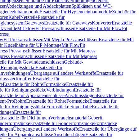
chtungen
Sets Schraube für Flanschverbindungen
Geberit
zer
Abdeckungen und Abdeckplatten
Spülkästen und WC-
gieneeinbaumodule
Ersatzteile für Hygieneeinbaumodule
Zubehör für
oren
Kabel
Netzteile
Ersatzteile für
Hygienesystem
Gateways
Ersatzteile für Gateways
Konverter
Ersatzteile
itzventile
Mit FlowFit Pressanschlüssen
Ersatzteile für Mit FlowFit
press
lowFit Pressanschlüssen
Mit Mepla Pressanschlüssen
Ersatzteile für Mit
 für Kugelhähne für UP-Montage
Mit FlowFit
ress Pressanschlüssen
Ersatzteile für Mit Mapress
ress Pressanschlüssen
Ersatzteile für Mit Mapress
teile für Mit Gewindeanschlüssen
Gebäude-
n
Reinigungsstücke
Ersatzteile für
nverbindungen
Übergänge auf andere Werkstoffe
Ersatzteile für
lusssteckmuffen
Ersatzteile für
re
Ersatzteile für Rohre
Formstücke
Ersatzteile für
ile für Reinigungsstücke
Verbindungen
Ersatzteile für
rsatzteile für Apparateanschlüsse
Anschlussbögen
Ersatzteile für
lent-Pro
Rohre
Ersatzteile für Rohre
Formstücke
Ersatzteile für
ile für Reinigungsstücke
Formstücke SuperTube
Ersatzteile für
ndungen
Ersatzteile für
Ersatzteile für Dichtungen
Verbrauchsmaterial
Geberit
nderformstücke
Ersatzteile für Sonderformstücke
Formstücke
ndungen
Übergänge auf andere Werkstoffe
Ersatzteile für Übergänge auf
teile für Apparateanschlüsse
Anschlussbögen
Ersatzteile für