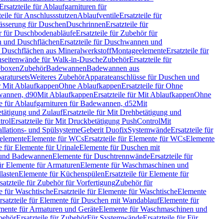
Ersatzteile für Ablaufgarnituren für
teile für Anschlussstutzen
Ablaufventile
Ersatzteile für
wässerung für Duschen
Duschrinnen
Ersatzteile für
 für Duschbodenabläufe
Ersatzteile für Zubehör für
 und Duschflächen
Ersatzteile für Duschwannen und
ür Duschflächen aus Mineralwerkstoff
Montageelemente
Ersatzteile für
chseitenwände für Walk-in-Dusche
Zubehör
Ersatzteile für
geboxen
Zubehör
Badewannen
Badewannen aus
aratursets
Weiteres Zubehör
Apparateanschlüsse für Duschen und
ür Mit Ablaufkappen
Ohne Ablaufkappen
Ersatzteile für Ohne
hwannen, d90
Mit Ablaufkappen
Ersatzteile für Mit Ablaufkappen
Ohne
le für Ablaufgarnituren für Badewannen, d52
Mit
tätigung und Zulauf
Ersatzteile für Mit Drehbetätigung und
trol
Ersatzteile für Mit Druckbetätigung PushControl
Mit
allations- und Spülsysteme
Geberit Duofix
Systemwände
Ersatzteile für
eelemente
Elemente für WCs
Ersatzteile für Elemente für WCs
Elemente
le für Elemente für Urinale
Elemente für Duschen mit
- und Badewannen
Elemente für Duschtrennwände
Ersatzteile für
für Elemente für Armaturen
Elemente für Waschmaschinen und
llasten
Elemente für Küchenspülen
Ersatzteile für Elemente für
satzteile für Zubehör für Vorfertigung
Zubehör für
e für Waschtische
Ersatzteile für Elemente für Waschtische
Elemente
rsatzteile für Elemente für Duschen mit Wandablauf
Elemente für
lemente für Armaturen und Geräte
Elemente für Waschmaschinen und
behör
Ersatzteile für Zubehör
Für Systemwände
Ersatzteile für Für