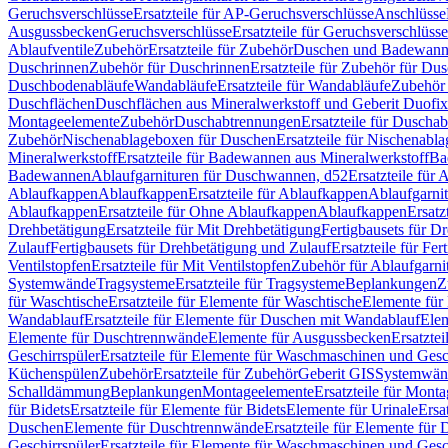
Geruchsverschlüsse
Ersatzteile für AP-Geruchsverschlüsse
Anschlüsse
Ausgussbecken
Geruchsverschlüsse
Ersatzteile für Geruchsverschlüsse
Ablaufventile
Zubehör
Ersatzteile für Zubehör
Duschen und Badewan
Duschrinnen
Zubehör für Duschrinnen
Ersatzteile für Zubehör für Du
Duschbodenabläufe
Wandabläufe
Ersatzteile für Wandabläufe
Zubehör 
Duschflächen
Duschflächen aus Mineralwerkstoff und Geberit Duofix 
Montageelemente
Zubehör
Duschabtrennungen
Ersatzteile für Duscha
Zubehör
Nischenablageboxen für Duschen
Ersatzteile für Nischenab
Mineralwerkstoff
Ersatzteile für Badewannen aus Mineralwerkstoff
Ba
Badewannen
Ablaufgarnituren für Duschwannen, d52
Ersatzteile für
Ablaufkappen
Ablaufkappen
Ersatzteile für Ablaufkappen
Ablaufgarni
Ablaufkappen
Ersatzteile für Ohne Ablaufkappen
Ablaufkappen
Ersatz
Drehbetätigung
Ersatzteile für Mit Drehbetätigung
Fertigbausets für D
Zulauf
Fertigbausets für Drehbetätigung und Zulauf
Ersatzteile für Fe
Ventilstopfen
Ersatzteile für Mit Ventilstopfen
Zubehör für Ablaufgarn
Systemwände
Tragsysteme
Ersatzteile für Tragsysteme
Beplankungen
Z
für Waschtische
Ersatzteile für Elemente für Waschtische
Elemente für 
Wandablauf
Ersatzteile für Elemente für Duschen mit Wandablauf
Ele
Elemente für Duschtrennwände
Elemente für Ausgussbecken
Ersatzte
Geschirrspüler
Ersatzteile für Elemente für Waschmaschinen und Gesc
Küchenspülen
Zubehör
Ersatzteile für Zubehör
Geberit GIS
Systemwän
Schalldämmung
Beplankungen
Montageelemente
Ersatzteile für Mont
für Bidets
Ersatzteile für Elemente für Bidets
Elemente für Urinale
Ersa
Duschen
Elemente für Duschtrennwände
Ersatzteile für Elemente fü
Geschirrspüler
Ersatzteile für Elemente für Waschmaschinen und Gesc