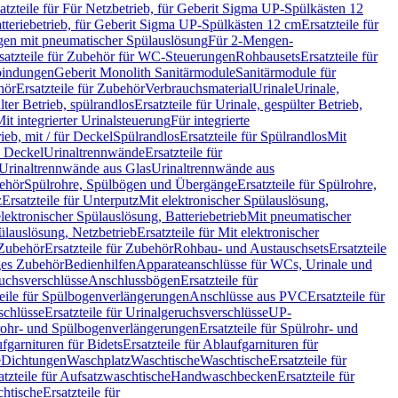
atzteile für Für Netzbetrieb, für Geberit Sigma UP-Spülkästen 12
tteriebetrieb, für Geberit Sigma UP-Spülkästen 12 cm
Ersatzteile für
gen mit pneumatischer Spülauslösung
Für 2-Mengen-
satzteile für Zubehör für WC-Steuerungen
Rohbausets
Ersatzteile für
bindungen
Geberit Monolith Sanitärmodule
Sanitärmodule für
hör
Ersatzteile für Zubehör
Verbrauchsmaterial
Urinale
Urinale,
lter Betrieb, spülrandlos
Ersatzteile für Urinale, gespülter Betrieb,
Mit integrierter Urinalsteuerung
Für integrierte
rieb, mit / für Deckel
Spülrandlos
Ersatzteile für Spülrandlos
Mit
e Deckel
Urinaltrennwände
Ersatzteile für
r Urinaltrennwände aus Glas
Urinaltrennwände aus
ehör
Spülrohre, Spülbögen und Übergänge
Ersatzteile für Spülrohre,
z
Ersatzteile für Unterputz
Mit elektronischer Spülauslösung,
 elektronischer Spülauslösung, Batteriebetrieb
Mit pneumatischer
ülauslösung, Netzbetrieb
Ersatzteile für Mit elektronischer
Zubehör
Ersatzteile für Zubehör
Rohbau- und Austauschsets
Ersatzteile
ges Zubehör
Bedienhilfen
Apparateanschlüsse für WCs, Urinale und
ruchsverschlüsse
Anschlussbögen
Ersatzteile für
teile für Spülbogenverlängerungen
Anschlüsse aus PVC
Ersatzteile für
schlüsse
Ersatzteile für Urinalgeruchsverschlüsse
UP-
rohr- und Spülbogenverlängerungen
Ersatzteile für Spülrohr- und
fgarnituren für Bidets
Ersatzteile für Ablaufgarnituren für
e
Dichtungen
Waschplatz
Waschtische
Waschtische
Ersatzteile für
atzteile für Aufsatzwaschtische
Handwaschbecken
Ersatzteile für
htische
Ersatzteile für