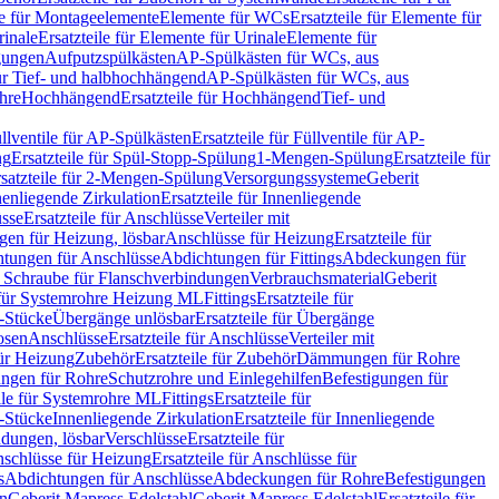
le für Montageelemente
Elemente für WCs
Ersatzteile für Elemente für
rinale
Ersatzteile für Elemente für Urinale
Elemente für
igungen
Aufputzspülkästen
AP-Spülkästen für WCs, aus
für Tief- und halbhochhängend
AP-Spülkästen für WCs, aus
ohre
Hochhängend
Ersatzteile für Hochhängend
Tief- und
llventile für AP-Spülkästen
Ersatzteile für Füllventile für AP-
ng
Ersatzteile für Spül-Stopp-Spülung
1-Mengen-Spülung
Ersatzteile für
satzteile für 2-Mengen-Spülung
Versorgungssysteme
Geberit
nenliegende Zirkulation
Ersatzteile für Innenliegende
sse
Ersatzteile für Anschlüsse
Verteiler mit
en für Heizung, lösbar
Anschlüsse für Heizung
Ersatzteile für
tungen für Anschlüsse
Abdichtungen für Fittings
Abdeckungen für
s Schraube für Flanschverbindungen
Verbrauchsmaterial
Geberit
e für Systemrohre Heizung ML
Fittings
Ersatzteile für
T-Stücke
Übergänge unlösbar
Ersatzteile für Übergänge
osen
Anschlüsse
Ersatzteile für Anschlüsse
Verteiler mit
für Heizung
Zubehör
Ersatzteile für Zubehör
Dämmungen für Rohre
ungen für Rohre
Schutzrohre und Einlegehilfen
Befestigungen für
ile für Systemrohre ML
Fittings
Ersatzteile für
T-Stücke
Innenliegende Zirkulation
Ersatzteile für Innenliegende
ndungen, lösbar
Verschlüsse
Ersatzteile für
schlüsse für Heizung
Ersatzteile für Anschlüsse für
s
Abdichtungen für Anschlüsse
Abdeckungen für Rohre
Befestigungen
en
Geberit Mapress Edelstahl
Geberit Mapress Edelstahl
Ersatzteile für