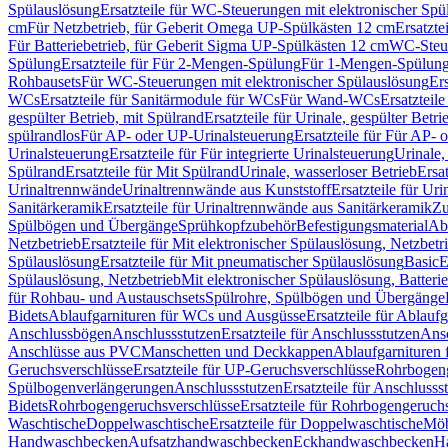
Spülauslösung
Ersatzteile für WC-Steuerungen mit elektronischer Spü
cm
Für Netzbetrieb, für Geberit Omega UP-Spülkästen 12 cm
Ersatzte
Für Batteriebetrieb, für Geberit Sigma UP-Spülkästen 12 cm
WC-Steue
Spülung
Ersatzteile für Für 2-Mengen-Spülung
Für 1-Mengen-Spülun
Rohbausets
Für WC-Steuerungen mit elektronischer Spülauslösung
Er
WCs
Ersatzteile für Sanitärmodule für WCs
Für Wand-WCs
Ersatztei
gespülter Betrieb, mit Spülrand
Ersatzteile für Urinale, gespülter Betr
spülrandlos
Für AP- oder UP-Urinalsteuerung
Ersatzteile für Für AP-
Urinalsteuerung
Ersatzteile für Für integrierte Urinalsteuerung
Urinale,
Spülrand
Ersatzteile für Mit Spülrand
Urinale, wasserloser Betrieb
Ersat
Urinaltrennwände
Urinaltrennwände aus Kunststoff
Ersatzteile für Ur
Sanitärkeramik
Ersatzteile für Urinaltrennwände aus Sanitärkeramik
Zu
Spülbögen und Übergänge
Sprühkopfzubehör
Befestigungsmaterial
Abl
Netzbetrieb
Ersatzteile für Mit elektronischer Spülauslösung, Netzbetr
Spülauslösung
Ersatzteile für Mit pneumatischer Spülauslösung
Basic
E
Spülauslösung, Netzbetrieb
Mit elektronischer Spülauslösung, Batterie
für Rohbau- und Austauschsets
Spülrohre, Spülbögen und Übergänge
Bidets
Ablaufgarnituren für WCs und Ausgüsse
Ersatzteile für Ablau
Anschlussbögen
Anschlussstutzen
Ersatzteile für Anschlussstutzen
Ansc
Anschlüsse aus PVC
Manschetten und Deckkappen
Ablaufgarnituren 
Geruchsverschlüsse
Ersatzteile für UP-Geruchsverschlüsse
Rohrbogeng
Spülbogenverlängerungen
Anschlussstutzen
Ersatzteile für Anschlusss
Bidets
Rohrbogengeruchsverschlüsse
Ersatzteile für Rohrbogengeruch
Waschtische
Doppelwaschtische
Ersatzteile für Doppelwaschtische
Möb
Handwaschbecken
Aufsatzhandwaschbecken
Eckhandwaschbecken
H