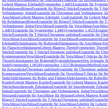
Geberit Mapress Edelstahl
Systemrohre 1.4401
Ersatzteile für System
Reduktionen
Bögen
Ersatzteile für Bögen
T-Stücke
Ersatzteile für T-St
Verbindungen, lösbar
Ersatzteile für Übergänge und Verbindungen, lö
Anschlüsse
Geberit Mapress Edelstahl, Gas
Ersatzteile für Geberit Ma
für Reduktionen
Bögen
Ersatzteile für Bögen
T-Stücke
Ersatzteile für T
Verbindungen, lösbar
Verschlüsse
Ersatzteile für Verschlüsse
Anschlüss
1.4401
Ersatzteile für Systemrohre 1.4401
Systemrohre 1.4521
Ersatzt
Stücke
Ersatzteile für T-Stücke
Übergänge unlösbar
Ersatzteile für Üb
Verschlüsse
Anschlüsse
Ersatzteile für Anschlüsse
Kompensatoren
Ersa
Edelstahl
Schutzkappen für Rohrende
Dämmungen für Anschlüsse
Abd
für Flanschverbindungen
Geberit Mapress Therm
Systemrohre Therm
F
Stücke
Ersatzteile für T-Stücke
Übergänge unlösbar
Ersatzteile für Üb
Kompensatoren
Verschlüsse
Ersatzteile für Verschlüsse
T-Stücke für H
Therm
Schutzkappen für Rohrende
Systemdichtungen
Sets Schraube f
Stahl
Systemrohre 1.0034
Systemrohre 1.0215
Rohrnippel
Muffen
Ersat
für Kreuzstücke
Übergänge unlösbar
Ersatzteile für Übergänge unlösb
Kompensatoren
Verschlüsse
Ersatzteile für Verschlüsse
T-Stücke für H
Stahl
Abdichtungen für Rohre und Fittings
Abdeckungen für Rohre
Be
Kupfer
Geberit Mapress Kupfer
Ersatzteile für Geberit Mapress Kupfe
Stücke
Innenliegende Zirkulation
Ersatzteile für Innenliegende Zirkula
lösbar
Ersatzteile für Übergänge und Verbindungen, lösbar
Verschlüsse
Heizung
Ersatzteile für Anschlüsse für Heizung
Geberit Mapress Kupfe
Bögen
T-Stücke
Ersatzteile für T-Stücke
Übergänge unlösbar
Ersatzteil
Verschlüsse
Anschlüsse
Ersatzteile für Anschlüsse
Zubehör für Geberit