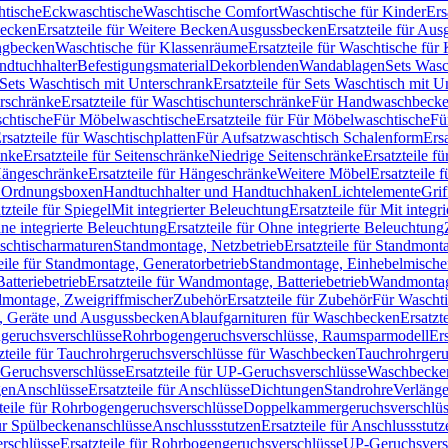
htische
Eckwaschtische
Waschtische Comfort
Waschtische für Kinder
Ers
Becken
Ersatzteile für Weitere Becken
Ausgussbecken
Ersatzteile für Au
ngbecken
Waschtische für Klassenräume
Ersatzteile für Waschtische fü
ndtuchhalter
Befestigungsmaterial
Dekorblenden
Wandablagen
Sets Wasc
Sets Waschtisch mit Unterschrank
Ersatzteile für Sets Waschtisch mit 
rschränke
Ersatzteile für Waschtischunterschränke
Für Handwaschbeck
schtische
Für Möbelwaschtische
Ersatzteile für Für Möbelwaschtische
Fü
rsatzteile für Waschtischplatten
Für Aufsatzwaschtisch Schalenform
Ers
änke
Ersatzteile für Seitenschränke
Niedrige Seitenschränke
Ersatzteile f
ängeschränke
Ersatzteile für Hängeschränke
Weitere Möbel
Ersatzteile 
d Ordnungsboxen
Handtuchhalter und Handtuchhaken
Lichtelemente
Grif
tzteile für Spiegel
Mit integrierter Beleuchtung
Ersatzteile für Mit integr
ne integrierte Beleuchtung
Ersatzteile für Ohne integrierte Beleuchtung
aschtischarmaturen
Standmontage, Netzbetrieb
Ersatzteile für Standmont
eile für Standmontage, Generatorbetrieb
Standmontage, Einhebelmische
tteriebetrieb
Ersatzteile für Wandmontage, Batteriebetrieb
Wandmontage
ndmontage, Zweigriffmischer
Zubehör
Ersatzteile für Zubehör
Für Wascht
n, Geräte und Ausgussbecken
Ablaufgarnituren für Waschbecken
Ersatzt
ngeruchsverschlüsse
Rohrbogengeruchsverschlüsse, Raumsparmodell
Er
zteile für Tauchrohrgeruchsverschlüsse für Waschbecken
Tauchrohrgeru
Geruchsverschlüsse
Ersatzteile für UP-Geruchsverschlüsse
Waschbecken
en
Anschlüsse
Ersatzteile für Anschlüsse
Dichtungen
Standrohre
Verläng
teile für Rohrbogengeruchsverschlüsse
Doppelkammergeruchsverschlüs
für Spülbeckenanschlüsse
Anschlussstutzen
Ersatzteile für Anschlussstutz
rschlüsse
Ersatzteile für Rohrbogengeruchsverschlüsse
UP-Geruchsvers