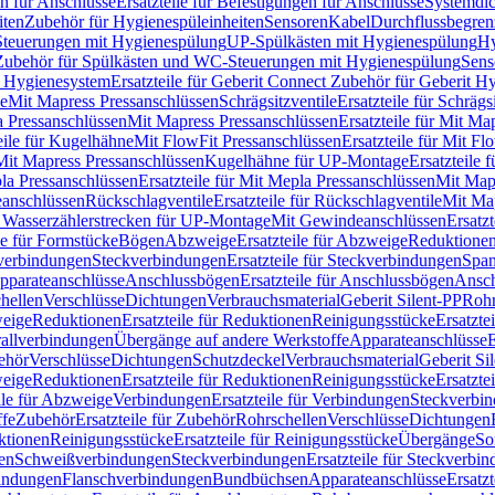
n für Anschlüsse
Ersatzteile für Befestigungen für Anschlüsse
Systemdi
iten
Zubehör für Hygienespüleinheiten
Sensoren
Kabel
Durchflussbegren
-Steuerungen mit Hygienespülung
UP-Spülkästen mit Hygienespülung
Hy
r Zubehör für Spülkästen und WC-Steuerungen mit Hygienespülung
Sens
t Hygienesystem
Ersatzteile für Geberit Connect Zubehör für Geberit 
le
Mit Mapress Pressanschlüssen
Schrägsitzventile
Ersatzteile für Schrägs
a Pressanschlüssen
Mit Mapress Pressanschlüssen
Ersatzteile für Mit Ma
eile für Kugelhähne
Mit FlowFit Pressanschlüssen
Ersatzteile für Mit F
 Mit Mapress Pressanschlüssen
Kugelhähne für UP-Montage
Ersatzteile
la Pressanschlüssen
Ersatzteile für Mit Mepla Pressanschlüssen
Mit Map
eanschlüssen
Rückschlagventile
Ersatzteile für Rückschlagventile
Mit Map
ür Wasserzählerstrecken für UP-Montage
Mit Gewindeanschlüssen
Ersatz
le für Formstücke
Bögen
Abzweige
Ersatzteile für Abzweige
Reduktione
verbindungen
Steckverbindungen
Ersatzteile für Steckverbindungen
Span
Apparateanschlüsse
Anschlussbögen
Ersatzteile für Anschlussbögen
Ansch
hellen
Verschlüsse
Dichtungen
Verbrauchsmaterial
Geberit Silent-PP
Roh
weige
Reduktionen
Ersatzteile für Reduktionen
Reinigungsstücke
Ersatzte
allverbindungen
Übergänge auf andere Werkstoffe
Apparateanschlüsse
E
ehör
Verschlüsse
Dichtungen
Schutzdeckel
Verbrauchsmaterial
Geberit Si
weige
Reduktionen
Ersatzteile für Reduktionen
Reinigungsstücke
Ersatzte
ile für Abzweige
Verbindungen
Ersatzteile für Verbindungen
Steckverbi
ffe
Zubehör
Ersatzteile für Zubehör
Rohrschellen
Verschlüsse
Dichtungen
ktionen
Reinigungsstücke
Ersatzteile für Reinigungsstücke
Übergänge
So
gen
Schweißverbindungen
Steckverbindungen
Ersatzteile für Steckverbi
bindungen
Flanschverbindungen
Bundbüchsen
Apparateanschlüsse
Ersatz