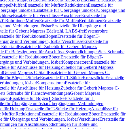
nippel
Muffen
Ersatzteile für Muffen
Reduktionen
Ersatzteile für
bergänge unlösbar
Ersatzteile für Übergänge unlösbar
Übergänge und
chlüsse
Ersatzteile für Verschlüsse
Anschlüsse
Ersatzteile für
401
Rohrnippel
Muffen
Ersatzteile für Muffen
Reduktionen
Ersatzteile
e und Verbindungen, lösbar
Ersatzteile für Übergänge und
zteile für Geberit Mapress Edelstahl, LABS-frei
Systemrohre
satzteile für Reduktionen
Bögen
Ersatzteile für Bögen
T-
bergänge und Verbindungen, lösbar
Verschlüsse
Ersatzteile für
 Edelstahl
Ersatzteile für Zubehör für Geberit Mapress
ile für Befestigungen für Anschlüsse
Systemdichtungen
Sets Schraube
Ersatzteile für Reduktionen
Bögen
Ersatzteile für Bögen
T-
bergänge und Verbindungen, lösbar
Kompensatoren
Ersatzteile für
zteile für Anschlüsse für Heizung
Zubehör für Geberit Mapress
hl
Geberit Mapress C-Stahl
Ersatzteile für Geberit Mapress C-
ile für Bögen
T-Stücke
Ersatzteile für T-Stücke
Kreuzstücke
Ersatzteile
Verbindungen, lösbar
Kompensatoren
Ersatzteile für
zteile für Anschlüsse für Heizung
Zubehör für Geberit Mapress C-
ets Schraube für Flanschverbindungen
Geberit Mapress
Bögen
Ersatzteile für Bögen
T-Stücke
Ersatzteile für T-
eile für Übergänge unlösbar
Übergänge und Verbindungen,
e für Heizung
Ersatzteile für T-Stücke für Heizung
Anschlüsse für
ür Muffen
Reduktionen
Ersatzteile für Reduktionen
Bögen
Ersatzteile für
ile für Übergänge und Verbindungen, lösbar
Verschlüsse
Ersatzteile für
mungen für Anschlüsse
Abdichtungen für Rohre und