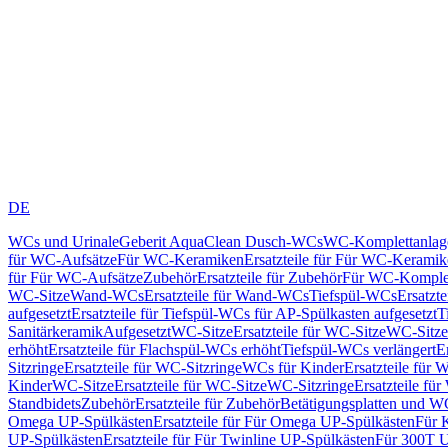
DE
WCs und Urinale
Geberit AquaClean Dusch-WCs
WC-Komplettanlag
für WC-Aufsätze
Für WC-Keramiken
Ersatzteile für Für WC-Kerami
für Für WC-Aufsätze
Zubehör
Ersatzteile für Zubehör
Für WC-Komplet
WC-Sitze
Wand-WCs
Ersatzteile für Wand-WCs
Tiefspül-WCs
Ersatzt
aufgesetzt
Ersatzteile für Tiefspül-WCs für AP-Spülkasten aufgesetzt
T
Sanitärkeramik
Aufgesetzt
WC-Sitze
Ersatzteile für WC-Sitze
WC-Sitze
erhöht
Ersatzteile für Flachspül-WCs erhöht
Tiefspül-WCs verlängert
E
Sitzringe
Ersatzteile für WC-Sitzringe
WCs für Kinder
Ersatzteile für 
Kinder
WC-Sitze
Ersatzteile für WC-Sitze
WC-Sitzringe
Ersatzteile fü
Standbidets
Zubehör
Ersatzteile für Zubehör
Betätigungsplatten und W
Omega UP-Spülkästen
Ersatzteile für Für Omega UP-Spülkästen
Für 
UP-Spülkästen
Ersatzteile für Für Twinline UP-Spülkästen
Für 300T U