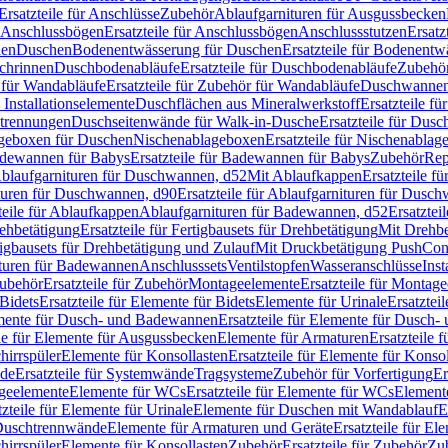
Ersatzteile für Anschlüsse
Zubehör
Ablaufgarnituren für Ausgussbecken
Anschlussbögen
Ersatzteile für Anschlussbögen
Anschlussstutzen
Ersatz
nen
Duschen
Bodenentwässerung für Duschen
Ersatzteile für Bodenent
schrinnen
Duschbodenabläufe
Ersatzteile für Duschbodenabläufe
Zubehör
für Wandabläufe
Ersatzteile für Zubehör für Wandabläufe
Duschwannen
Installationselemente
Duschflächen aus Mineralwerkstoff
Ersatzteile f
btrennungen
Duschseitenwände für Walk-in-Dusche
Ersatzteile für Dus
lageboxen für Duschen
Nischenablageboxen
Ersatzteile für Nischenabla
dewannen für Babys
Ersatzteile für Badewannen für Babys
Zubehör
Rep
 Ablaufgarnituren für Duschwannen, d52
Mit Ablaufkappen
Ersatzteile f
turen für Duschwannen, d90
Ersatzteile für Ablaufgarnituren für Dusc
teile für Ablaufkappen
Ablaufgarnituren für Badewannen, d52
Ersatztei
rehbetätigung
Ersatzteile für Fertigbausets für Drehbetätigung
Mit Drehbe
rtigbausets für Drehbetätigung und Zulauf
Mit Druckbetätigung PushCon
ituren für Badewannen
Anschlusssets
Ventilstopfen
Wasseranschlüsse
Inst
ubehör
Ersatzteile für Zubehör
Montageelemente
Ersatzteile für Montag
Bidets
Ersatzteile für Elemente für Bidets
Elemente für Urinale
Ersatztei
mente für Dusch- und Badewannen
Ersatzteile für Elemente für Dusch
ile für Elemente für Ausgussbecken
Elemente für Armaturen
Ersatzteile 
hirrspüler
Elemente für Konsollasten
Ersatzteile für Elemente für Konso
de
Ersatzteile für Systemwände
Tragsysteme
Zubehör für Vorfertigung
Er
ageelemente
Elemente für WCs
Ersatzteile für Elemente für WCs
Element
tzteile für Elemente für Urinale
Elemente für Duschen mit Wandablauf
E
r Duschtrennwände
Elemente für Armaturen und Geräte
Ersatzteile für E
hirrspüler
Elemente für Konsollasten
Zubehör
Ersatzteile für Zubehör
Zu