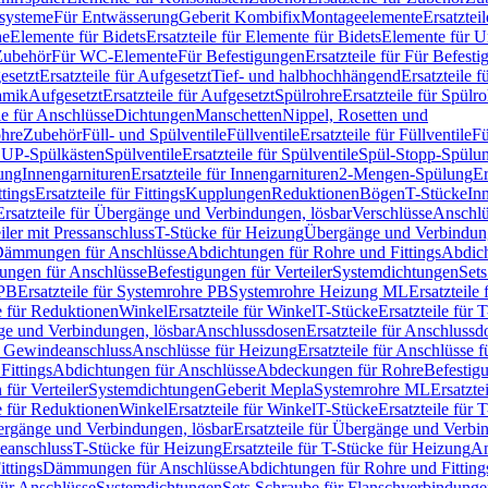
ssysteme
Für Entwässerung
Geberit Kombifix
Montageelemente
Ersatztei
he
Elemente für Bidets
Ersatzteile für Elemente für Bidets
Elemente für U
 Zubehör
Für WC-Elemente
Für Befestigungen
Ersatzteile für Für Befest
esetzt
Ersatzteile für Aufgesetzt
Tief- und halbhochhängend
Ersatzteile 
amik
Aufgesetzt
Ersatzteile für Aufgesetzt
Spülrohre
Ersatzteile für Spülr
le für Anschlüsse
Dichtungen
Manschetten
Nippel, Rosetten und
ohre
Zubehör
Füll- und Spülventile
Füllventile
Ersatzteile für Füllventile
Fü
ür UP-Spülkästen
Spülventile
Ersatzteile für Spülventile
Spül-Stopp-Spülu
ung
Innengarnituren
Ersatzteile für Innengarnituren
2-Mengen-Spülung
Er
ttings
Ersatzteile für Fittings
Kupplungen
Reduktionen
Bögen
T-Stücke
In
Ersatzteile für Übergänge und Verbindungen, lösbar
Verschlüsse
Anschlü
iler mit Pressanschluss
T-Stücke für Heizung
Übergänge und Verbindung
ämmungen für Anschlüsse
Abdichtungen für Rohre und Fittings
Abdich
gungen für Anschlüsse
Befestigungen für Verteiler
Systemdichtungen
Set
 PB
Ersatzteile für Systemrohre PB
Systemrohre Heizung ML
Ersatzteil
le für Reduktionen
Winkel
Ersatzteile für Winkel
T-Stücke
Ersatzteile für 
nge und Verbindungen, lösbar
Anschlussdosen
Ersatzteile für Anschlussd
it Gewindeanschluss
Anschlüsse für Heizung
Ersatzteile für Anschlüsse 
Fittings
Abdichtungen für Anschlüsse
Abdeckungen für Rohre
Befestig
für Verteiler
Systemdichtungen
Geberit Mepla
Systemrohre ML
Ersatzte
le für Reduktionen
Winkel
Ersatzteile für Winkel
T-Stücke
Ersatzteile für 
rgänge und Verbindungen, lösbar
Ersatzteile für Übergänge und Verbi
deanschluss
T-Stücke für Heizung
Ersatzteile für T-Stücke für Heizung
An
ttings
Dämmungen für Anschlüsse
Abdichtungen für Rohre und Fitting
für Anschlüsse
Systemdichtungen
Sets Schraube für Flanschverbindung