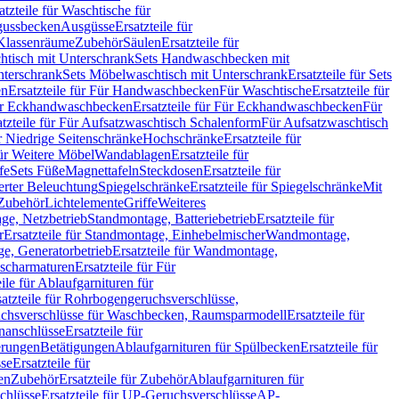
atzteile für Waschtische für
sgussbecken
Ausgüsse
Ersatzteile für
r Klassenräume
Zubehör
Säulen
Ersatzteile für
htisch mit Unterschrank
Sets Handwaschbecken mit
Unterschrank
Sets Möbelwaschtisch mit Unterschrank
Ersatzteile für Sets
en
Ersatzteile für Für Handwaschbecken
Für Waschtische
Ersatzteile für
r Eckhandwaschbecken
Ersatzteile für Für Eckhandwaschbecken
Für
atzteile für Für Aufsatzwaschtisch Schalenform
Für Aufsatzwaschtisch
ür Niedrige Seitenschränke
Hochschränke
Ersatzteile für
für Weitere Möbel
Wandablagen
Ersatzteile für
fe
Sets Füße
Magnettafeln
Steckdosen
Ersatzteile für
ierter Beleuchtung
Spiegelschränke
Ersatzteile für Spiegelschränke
Mit
Zubehör
Lichtelemente
Griffe
Weiteres
age, Netzbetrieb
Standmontage, Batteriebetrieb
Ersatzteile für
r
Ersatzteile für Standmontage, Einhebelmischer
Wandmontage,
, Generatorbetrieb
Ersatzteile für Wandmontage,
ischarmaturen
Ersatzteile für Für
eile für Ablaufgarnituren für
satzteile für Rohrbogengeruchsverschlüsse,
chsverschlüsse für Waschbecken, Raumsparmodell
Ersatzteile für
anschlüsse
Ersatzteile für
erungen
Betätigungen
Ablaufgarnituren für Spülbecken
Ersatzteile für
se
Ersatzteile für
en
Zubehör
Ersatzteile für Zubehör
Ablaufgarnituren für
chlüsse
Ersatzteile für UP-Geruchsverschlüsse
AP-