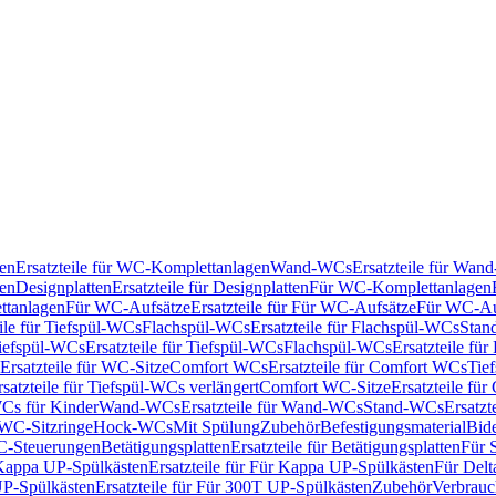
en
Ersatzteile für WC-Komplettanlagen
Wand-WCs
Ersatzteile für Wa
ken
Designplatten
Ersatzteile für Designplatten
Für WC-Komplettanlagen
tanlagen
Für WC-Aufsätze
Ersatzteile für Für WC-Aufsätze
Für WC-Au
eile für Tiefspül-WCs
Flachspül-WCs
Ersatzteile für Flachspül-WCs
Stan
iefspül-WCs
Ersatzteile für Tiefspül-WCs
Flachspül-WCs
Ersatzteile fü
Ersatzteile für WC-Sitze
Comfort WCs
Ersatzteile für Comfort WCs
Tie
rsatzteile für Tiefspül-WCs verlängert
Comfort WC-Sitze
Ersatzteile fü
WCs für Kinder
Wand-WCs
Ersatzteile für Wand-WCs
Stand-WCs
Ersatzt
r WC-Sitzringe
Hock-WCs
Mit Spülung
Zubehör
Befestigungsmaterial
Bide
C-Steuerungen
Betätigungsplatten
Ersatzteile für Betätigungsplatten
Für 
Kappa UP-Spülkästen
Ersatzteile für Für Kappa UP-Spülkästen
Für Delt
P-Spülkästen
Ersatzteile für Für 300T UP-Spülkästen
Zubehör
Verbrauc