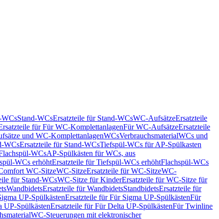
nd-WCs
Stand-WCs
Ersatzteile für Stand-WCs
WC-Aufsätze
Ersatzteile
Ersatzteile für Für WC-Komplettanlagen
Für WC-Aufsätze
Ersatzteile
fsätze und WC-Komplettanlagen
WCs
Verbrauchsmaterial
WCs und
d-WCs
Ersatzteile für Stand-WCs
Tiefspül-WCs für AP-Spülkasten
r Flachspül-WCs
AP-Spülkästen für WCs, aus
fspül-WCs erhöht
Ersatzteile für Tiefspül-WCs erhöht
Flachspül-WCs
r Comfort WC-Sitze
WC-Sitze
Ersatzteile für WC-Sitze
WC-
eile für Stand-WCs
WC-Sitze für Kinder
Ersatzteile für WC-Sitze für
ts
Wandbidets
Ersatzteile für Wandbidets
Standbidets
Ersatzteile für
Sigma UP-Spülkästen
Ersatzteile für Für Sigma UP-Spülkästen
Für
a UP-Spülkästen
Ersatzteile für Für Delta UP-Spülkästen
Für Twinline
hsmaterial
WC-Steuerungen mit elektronischer