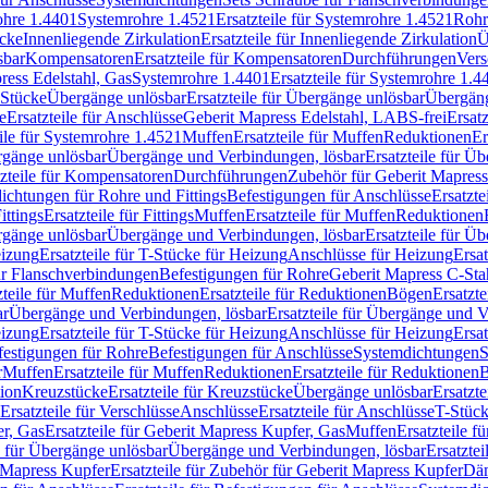
rohre 1.4401
Systemrohre 1.4521
Ersatzteile für Systemrohre 1.4521
Rohr
ücke
Innenliegende Zirkulation
Ersatzteile für Innenliegende Zirkulation
Ü
sbar
Kompensatoren
Ersatzteile für Kompensatoren
Durchführungen
Vers
press Edelstahl, Gas
Systemrohre 1.4401
Ersatzteile für Systemrohre 1.4
-Stücke
Übergänge unlösbar
Ersatzteile für Übergänge unlösbar
Übergäng
e
Ersatzteile für Anschlüsse
Geberit Mapress Edelstahl, LABS-frei
Ersat
eile für Systemrohre 1.4521
Muffen
Ersatzteile für Muffen
Reduktionen
Er
ergänge unlösbar
Übergänge und Verbindungen, lösbar
Ersatzteile für Ü
tzteile für Kompensatoren
Durchführungen
Zubehör für Geberit Mapress
ichtungen für Rohre und Fittings
Befestigungen für Anschlüsse
Ersatzte
ittings
Ersatzteile für Fittings
Muffen
Ersatzteile für Muffen
Reduktionen
ergänge unlösbar
Übergänge und Verbindungen, lösbar
Ersatzteile für Ü
eizung
Ersatzteile für T-Stücke für Heizung
Anschlüsse für Heizung
Ersat
ür Flanschverbindungen
Befestigungen für Rohre
Geberit Mapress C-Sta
zteile für Muffen
Reduktionen
Ersatzteile für Reduktionen
Bögen
Ersatzte
ar
Übergänge und Verbindungen, lösbar
Ersatzteile für Übergänge und 
eizung
Ersatzteile für T-Stücke für Heizung
Anschlüsse für Heizung
Ersat
festigungen für Rohre
Befestigungen für Anschlüsse
Systemdichtungen
S
r
Muffen
Ersatzteile für Muffen
Reduktionen
Ersatzteile für Reduktionen
tion
Kreuzstücke
Ersatzteile für Kreuzstücke
Übergänge unlösbar
Ersatzt
Ersatzteile für Verschlüsse
Anschlüsse
Ersatzteile für Anschlüsse
T-Stück
r, Gas
Ersatzteile für Geberit Mapress Kupfer, Gas
Muffen
Ersatzteile f
e für Übergänge unlösbar
Übergänge und Verbindungen, lösbar
Ersatzte
 Mapress Kupfer
Ersatzteile für Zubehör für Geberit Mapress Kupfer
Däm