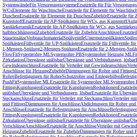
Systemwände
Für Versorgungssysteme
Ersatzteile für Für Versorgung
WCs
Elemente für Waschtische
Ersatzteile für Elemente für Waschtisc
Duschen
Ersatzteile für Elemente für Duschen
Zubehör
Ersatzteile für
Kunststoff
Ersatzteile für AP-Spülkästen für WCs, aus Kunststoff
Aufg
Sanitärkeramik
Ersatzteile für AP-Spülkästen für WCs, aus Sanitärker
halbhochhängend
Zubehör
Ersatzteile für Zubehör
Anschlüsse
Ersatztei
Staueinsätze
Verbrauchsmaterial
Spülventile
Unterputzspülkästen
Spülr
Spülkästen
Füllventile für UP-Spülkästen
Ersatzteile für Füllventile f
1-Mengen-Spülung
2-Mengen-Spülung
Ersatzteile für 2-Mengen-Spül
FlowFit
Systemrohre ML
Systemrohre PB
Systemrohre Heizung ML
Fi
Zirkulation
Übergänge unlösbar
Übergänge und Verbindungen, lösbar
Gewindeanschluss
Ersatzteile für Verteiler mit Gewindeanschluss
Verte
Anschlüsse für Heizung
Zubehör
Dämmungen für Rohre und Fittings
D
Rohre
Befestigungen für Rohre
Schutzrohre und Einlegehilfen
Befesti
PushFit
Systemrohre ML
Ersatzteile für Systemrohre ML
Systemrohre
Fittings
Kupplungen
Ersatzteile für Kupplungen
Reduktionen
Ersatztei
unlösbar
Übergänge und Verbindungen, lösbar
Ersatzteile für Übergä
Steckanschluss
Ersatzteile für Verteiler mit Steckanschluss
Verteiler m
und Fittings
Dämmungen für Anschlüsse
Abdichtungen für Rohre und 
Anschlüsse
Ersatzteile für Befestigungen für Anschlüsse
Befestigungen 
Fittings
Kupplungen
Ersatzteile für Kupplungen
Reduktionen
Ersatztei
Zirkulation
Übergänge unlösbar
Ersatzteile für Übergänge unlösbar
Übe
Verschlüsse
Anschlüsse
Ersatzteile für Anschlüsse
Verteiler mit Gewin
Heizung
Zubehör
Ersatzteile für Zubehör
Dämmungen für Rohre und Fi
für Rohre
Befestigungen für Anschlüsse
Ersatzteile für Befestigungen 