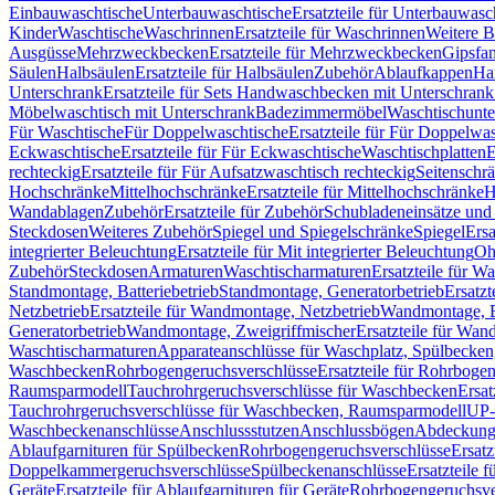
Einbauwaschtische
Unterbauwaschtische
Ersatzteile für Unterbauwasc
Kinder
Waschtische
Waschrinnen
Ersatzteile für Waschrinnen
Weitere 
Ausgüsse
Mehrzweckbecken
Ersatzteile für Mehrzweckbecken
Gipsfa
Säulen
Halbsäulen
Ersatzteile für Halbsäulen
Zubehör
Ablaufkappen
Ha
Unterschrank
Ersatzteile für Sets Handwaschbecken mit Unterschrank
Möbelwaschtisch mit Unterschrank
Badezimmermöbel
Waschtischunte
Für Waschtische
Für Doppelwaschtische
Ersatzteile für Für Doppelwa
Eckwaschtische
Ersatzteile für Für Eckwaschtische
Waschtischplatten
E
rechteckig
Ersatzteile für Für Aufsatzwaschtisch rechteckig
Seitenschr
Hochschränke
Mittelhochschränke
Ersatzteile für Mittelhochschränke
H
Wandablagen
Zubehör
Ersatzteile für Zubehör
Schubladeneinsätze un
Steckdosen
Weiteres Zubehör
Spiegel und Spiegelschränke
Spiegel
Ersa
integrierter Beleuchtung
Ersatzteile für Mit integrierter Beleuchtung
Oh
Zubehör
Steckdosen
Armaturen
Waschtischarmaturen
Ersatzteile für W
Standmontage, Batteriebetrieb
Standmontage, Generatorbetrieb
Ersatzt
Netzbetrieb
Ersatzteile für Wandmontage, Netzbetrieb
Wandmontage, Ba
Generatorbetrieb
Wandmontage, Zweigriffmischer
Ersatzteile für Wa
Waschtischarmaturen
Apparateanschlüsse für Waschplatz, Spülbecke
Waschbecken
Rohrbogengeruchsverschlüsse
Ersatzteile für Rohrboge
Raumsparmodell
Tauchrohrgeruchsverschlüsse für Waschbecken
Ersat
Tauchrohrgeruchsverschlüsse für Waschbecken, Raumsparmodell
UP-
Waschbeckenanschlüsse
Anschlussstutzen
Anschlussbögen
Abdeckung
Ablaufgarnituren für Spülbecken
Rohrbogengeruchsverschlüsse
Ersatz
Doppelkammergeruchsverschlüsse
Spülbeckenanschlüsse
Ersatzteile 
Geräte
Ersatzteile für Ablaufgarnituren für Geräte
Rohrbogengeruchsve