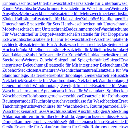
Einbauwaschtische
Unterbauwaschtische
Ersatzteile für Unterbauwasc
Kinder
Waschtische
Waschrinnen
Ersatzteile für Waschrinnen
Weitere 
Ausgüsse
Mehrzweckbecken
Ersatzteile für Mehrzweckbecken
Gipsfa
Säulen
Halbsäulen
Ersatzteile für Halbsäulen
Zubehör
Ablaufkappen
Ha
Unterschrank
Ersatzteile für Sets Handwaschbecken mit Unterschrank
Möbelwaschtisch mit Unterschrank
Badezimmermöbel
Waschtischunte
Für Waschtische
Für Doppelwaschtische
Ersatzteile für Für Doppelwa
Eckwaschtische
Ersatzteile für Für Eckwaschtische
Waschtischplatten
E
rechteckig
Ersatzteile für Für Aufsatzwaschtisch rechteckig
Seitenschr
Hochschränke
Mittelhochschränke
Ersatzteile für Mittelhochschränke
H
Wandablagen
Zubehör
Ersatzteile für Zubehör
Schubladeneinsätze un
Steckdosen
Weiteres Zubehör
Spiegel und Spiegelschränke
Spiegel
Ersa
integrierter Beleuchtung
Ersatzteile für Mit integrierter Beleuchtung
Oh
Zubehör
Steckdosen
Armaturen
Waschtischarmaturen
Ersatzteile für W
Standmontage, Batteriebetrieb
Standmontage, Generatorbetrieb
Ersatzt
Netzbetrieb
Ersatzteile für Wandmontage, Netzbetrieb
Wandmontage, Ba
Generatorbetrieb
Wandmontage, Zweigriffmischer
Ersatzteile für Wa
Waschtischarmaturen
Apparateanschlüsse für Waschplatz, Spülbecke
Waschbecken
Rohrbogengeruchsverschlüsse
Ersatzteile für Rohrboge
Raumsparmodell
Tauchrohrgeruchsverschlüsse für Waschbecken
Ersat
Tauchrohrgeruchsverschlüsse für Waschbecken, Raumsparmodell
UP-
Waschbeckenanschlüsse
Anschlussstutzen
Anschlussbögen
Abdeckung
Ablaufgarnituren für Spülbecken
Rohrbogengeruchsverschlüsse
Ersatz
Doppelkammergeruchsverschlüsse
Spülbeckenanschlüsse
Ersatzteile 
Geräte
Ersatzteile für Ablaufgarnituren für Geräte
Rohrbogengeruchsve