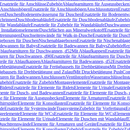
Ersatzteile für Anschlüsse
Zubehör
Ablaufgarnituren für Ausgussbecken
Anschlussbögen
Ersatzteile für Anschlussbögen
Anschlussstutzen
Ersatz
nen
Duschen
Bodenentwässerung für Duschen
Ersatzteile für Bodenent
schrinnen
Duschbodenabläufe
Ersatzteile für Duschbodenabläufe
Zubehör
für Wandabläufe
Ersatzteile für Zubehör für Wandabläufe
Duschwannen
Installationselemente
Duschflächen aus Mineralwerkstoff
Ersatzteile f
btrennungen
Duschseitenwände für Walk-in-Dusche
Ersatzteile für Dus
lageboxen für Duschen
Nischenablageboxen
Ersatzteile für Nischenabla
dewannen für Babys
Ersatzteile für Badewannen für Babys
Zubehör
Rep
 Ablaufgarnituren für Duschwannen, d52
Mit Ablaufkappen
Ersatzteile f
turen für Duschwannen, d90
Ersatzteile für Ablaufgarnituren für Dusc
teile für Ablaufkappen
Ablaufgarnituren für Badewannen, d52
Ersatztei
rehbetätigung
Ersatzteile für Fertigbausets für Drehbetätigung
Mit Drehbe
rtigbausets für Drehbetätigung und Zulauf
Mit Druckbetätigung PushCon
ituren für Badewannen
Anschlusssets
Ventilstopfen
Wasseranschlüsse
Inst
ubehör
Ersatzteile für Zubehör
Montageelemente
Ersatzteile für Montag
Bidets
Ersatzteile für Elemente für Bidets
Elemente für Urinale
Ersatztei
mente für Dusch- und Badewannen
Ersatzteile für Elemente für Dusch
ile für Elemente für Ausgussbecken
Elemente für Armaturen
Ersatzteile 
hirrspüler
Elemente für Konsollasten
Ersatzteile für Elemente für Konso
de
Ersatzteile für Systemwände
Tragsysteme
Zubehör für Vorfertigung
Er
ageelemente
Elemente für WCs
Ersatzteile für Elemente für WCs
Element
tzteile für Elemente für Urinale
Elemente für Duschen mit Wandablauf
E
r Duschtrennwände
Elemente für Armaturen und Geräte
Ersatzteile für E
hirrspüler
Elemente für Konsollasten
Zubehör
Ersatzteile für Zubehör
Zu