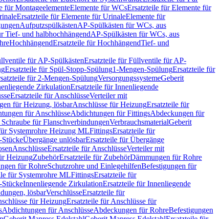
le für Montageelemente
Elemente für WCs
Ersatzteile für Elemente für
rinale
Ersatzteile für Elemente für Urinale
Elemente für
igungen
Aufputzspülkästen
AP-Spülkästen für WCs, aus
für Tief- und halbhochhängend
AP-Spülkästen für WCs, aus
ohre
Hochhängend
Ersatzteile für Hochhängend
Tief- und
llventile für AP-Spülkästen
Ersatzteile für Füllventile für AP-
ng
Ersatzteile für Spül-Stopp-Spülung
1-Mengen-Spülung
Ersatzteile für
satzteile für 2-Mengen-Spülung
Versorgungssysteme
Geberit
nenliegende Zirkulation
Ersatzteile für Innenliegende
sse
Ersatzteile für Anschlüsse
Verteiler mit
en für Heizung, lösbar
Anschlüsse für Heizung
Ersatzteile für
tungen für Anschlüsse
Abdichtungen für Fittings
Abdeckungen für
s Schraube für Flanschverbindungen
Verbrauchsmaterial
Geberit
e für Systemrohre Heizung ML
Fittings
Ersatzteile für
T-Stücke
Übergänge unlösbar
Ersatzteile für Übergänge
osen
Anschlüsse
Ersatzteile für Anschlüsse
Verteiler mit
für Heizung
Zubehör
Ersatzteile für Zubehör
Dämmungen für Rohre
ungen für Rohre
Schutzrohre und Einlegehilfen
Befestigungen für
ile für Systemrohre ML
Fittings
Ersatzteile für
T-Stücke
Innenliegende Zirkulation
Ersatzteile für Innenliegende
ndungen, lösbar
Verschlüsse
Ersatzteile für
schlüsse für Heizung
Ersatzteile für Anschlüsse für
s
Abdichtungen für Anschlüsse
Abdeckungen für Rohre
Befestigungen
en
Geberit Mapress Edelstahl
Geberit Mapress Edelstahl
Ersatzteile für