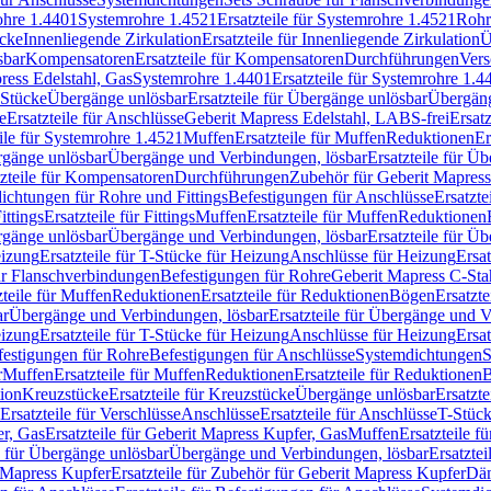
rohre 1.4401
Systemrohre 1.4521
Ersatzteile für Systemrohre 1.4521
Rohr
ücke
Innenliegende Zirkulation
Ersatzteile für Innenliegende Zirkulation
Ü
sbar
Kompensatoren
Ersatzteile für Kompensatoren
Durchführungen
Vers
press Edelstahl, Gas
Systemrohre 1.4401
Ersatzteile für Systemrohre 1.4
-Stücke
Übergänge unlösbar
Ersatzteile für Übergänge unlösbar
Übergäng
e
Ersatzteile für Anschlüsse
Geberit Mapress Edelstahl, LABS-frei
Ersat
eile für Systemrohre 1.4521
Muffen
Ersatzteile für Muffen
Reduktionen
Er
ergänge unlösbar
Übergänge und Verbindungen, lösbar
Ersatzteile für Ü
tzteile für Kompensatoren
Durchführungen
Zubehör für Geberit Mapress
ichtungen für Rohre und Fittings
Befestigungen für Anschlüsse
Ersatzte
ittings
Ersatzteile für Fittings
Muffen
Ersatzteile für Muffen
Reduktionen
ergänge unlösbar
Übergänge und Verbindungen, lösbar
Ersatzteile für Ü
eizung
Ersatzteile für T-Stücke für Heizung
Anschlüsse für Heizung
Ersat
ür Flanschverbindungen
Befestigungen für Rohre
Geberit Mapress C-Sta
zteile für Muffen
Reduktionen
Ersatzteile für Reduktionen
Bögen
Ersatzte
ar
Übergänge und Verbindungen, lösbar
Ersatzteile für Übergänge und 
eizung
Ersatzteile für T-Stücke für Heizung
Anschlüsse für Heizung
Ersat
festigungen für Rohre
Befestigungen für Anschlüsse
Systemdichtungen
S
r
Muffen
Ersatzteile für Muffen
Reduktionen
Ersatzteile für Reduktionen
tion
Kreuzstücke
Ersatzteile für Kreuzstücke
Übergänge unlösbar
Ersatzt
Ersatzteile für Verschlüsse
Anschlüsse
Ersatzteile für Anschlüsse
T-Stück
r, Gas
Ersatzteile für Geberit Mapress Kupfer, Gas
Muffen
Ersatzteile f
e für Übergänge unlösbar
Übergänge und Verbindungen, lösbar
Ersatzte
 Mapress Kupfer
Ersatzteile für Zubehör für Geberit Mapress Kupfer
Däm