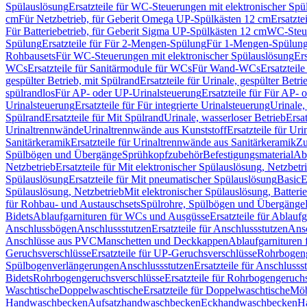
Spülauslösung
Ersatzteile für WC-Steuerungen mit elektronischer Spü
cm
Für Netzbetrieb, für Geberit Omega UP-Spülkästen 12 cm
Ersatzte
Für Batteriebetrieb, für Geberit Sigma UP-Spülkästen 12 cm
WC-Steue
Spülung
Ersatzteile für Für 2-Mengen-Spülung
Für 1-Mengen-Spülun
Rohbausets
Für WC-Steuerungen mit elektronischer Spülauslösung
Er
WCs
Ersatzteile für Sanitärmodule für WCs
Für Wand-WCs
Ersatztei
gespülter Betrieb, mit Spülrand
Ersatzteile für Urinale, gespülter Betr
spülrandlos
Für AP- oder UP-Urinalsteuerung
Ersatzteile für Für AP-
Urinalsteuerung
Ersatzteile für Für integrierte Urinalsteuerung
Urinale,
Spülrand
Ersatzteile für Mit Spülrand
Urinale, wasserloser Betrieb
Ersat
Urinaltrennwände
Urinaltrennwände aus Kunststoff
Ersatzteile für Ur
Sanitärkeramik
Ersatzteile für Urinaltrennwände aus Sanitärkeramik
Zu
Spülbögen und Übergänge
Sprühkopfzubehör
Befestigungsmaterial
Abl
Netzbetrieb
Ersatzteile für Mit elektronischer Spülauslösung, Netzbetr
Spülauslösung
Ersatzteile für Mit pneumatischer Spülauslösung
Basic
E
Spülauslösung, Netzbetrieb
Mit elektronischer Spülauslösung, Batterie
für Rohbau- und Austauschsets
Spülrohre, Spülbögen und Übergänge
Bidets
Ablaufgarnituren für WCs und Ausgüsse
Ersatzteile für Ablau
Anschlussbögen
Anschlussstutzen
Ersatzteile für Anschlussstutzen
Ansc
Anschlüsse aus PVC
Manschetten und Deckkappen
Ablaufgarnituren 
Geruchsverschlüsse
Ersatzteile für UP-Geruchsverschlüsse
Rohrbogeng
Spülbogenverlängerungen
Anschlussstutzen
Ersatzteile für Anschlusss
Bidets
Rohrbogengeruchsverschlüsse
Ersatzteile für Rohrbogengeruch
Waschtische
Doppelwaschtische
Ersatzteile für Doppelwaschtische
Möb
Handwaschbecken
Aufsatzhandwaschbecken
Eckhandwaschbecken
H