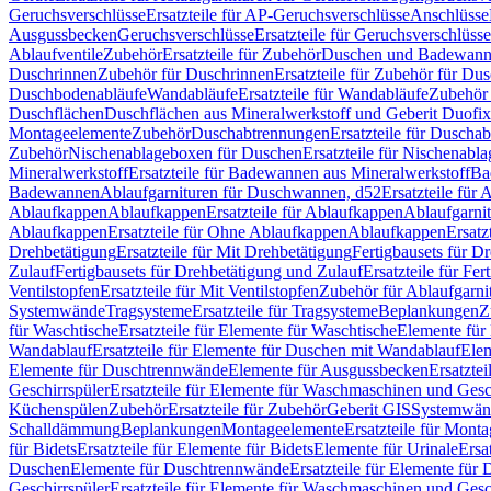
Geruchsverschlüsse
Ersatzteile für AP-Geruchsverschlüsse
Anschlüsse
Ausgussbecken
Geruchsverschlüsse
Ersatzteile für Geruchsverschlüsse
Ablaufventile
Zubehör
Ersatzteile für Zubehör
Duschen und Badewan
Duschrinnen
Zubehör für Duschrinnen
Ersatzteile für Zubehör für Du
Duschbodenabläufe
Wandabläufe
Ersatzteile für Wandabläufe
Zubehör 
Duschflächen
Duschflächen aus Mineralwerkstoff und Geberit Duofix 
Montageelemente
Zubehör
Duschabtrennungen
Ersatzteile für Duscha
Zubehör
Nischenablageboxen für Duschen
Ersatzteile für Nischenab
Mineralwerkstoff
Ersatzteile für Badewannen aus Mineralwerkstoff
Ba
Badewannen
Ablaufgarnituren für Duschwannen, d52
Ersatzteile für
Ablaufkappen
Ablaufkappen
Ersatzteile für Ablaufkappen
Ablaufgarni
Ablaufkappen
Ersatzteile für Ohne Ablaufkappen
Ablaufkappen
Ersatz
Drehbetätigung
Ersatzteile für Mit Drehbetätigung
Fertigbausets für D
Zulauf
Fertigbausets für Drehbetätigung und Zulauf
Ersatzteile für Fe
Ventilstopfen
Ersatzteile für Mit Ventilstopfen
Zubehör für Ablaufgarn
Systemwände
Tragsysteme
Ersatzteile für Tragsysteme
Beplankungen
Z
für Waschtische
Ersatzteile für Elemente für Waschtische
Elemente für 
Wandablauf
Ersatzteile für Elemente für Duschen mit Wandablauf
Ele
Elemente für Duschtrennwände
Elemente für Ausgussbecken
Ersatzte
Geschirrspüler
Ersatzteile für Elemente für Waschmaschinen und Gesc
Küchenspülen
Zubehör
Ersatzteile für Zubehör
Geberit GIS
Systemwän
Schalldämmung
Beplankungen
Montageelemente
Ersatzteile für Mont
für Bidets
Ersatzteile für Elemente für Bidets
Elemente für Urinale
Ersa
Duschen
Elemente für Duschtrennwände
Ersatzteile für Elemente fü
Geschirrspüler
Ersatzteile für Elemente für Waschmaschinen und Gesc