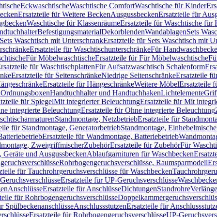
htische
Eckwaschtische
Waschtische Comfort
Waschtische für Kinder
Ers
Becken
Ersatzteile für Weitere Becken
Ausgussbecken
Ersatzteile für Au
ngbecken
Waschtische für Klassenräume
Ersatzteile für Waschtische fü
ndtuchhalter
Befestigungsmaterial
Dekorblenden
Wandablagen
Sets Wasc
Sets Waschtisch mit Unterschrank
Ersatzteile für Sets Waschtisch mit 
rschränke
Ersatzteile für Waschtischunterschränke
Für Handwaschbeck
schtische
Für Möbelwaschtische
Ersatzteile für Für Möbelwaschtische
Fü
rsatzteile für Waschtischplatten
Für Aufsatzwaschtisch Schalenform
Ers
änke
Ersatzteile für Seitenschränke
Niedrige Seitenschränke
Ersatzteile f
ängeschränke
Ersatzteile für Hängeschränke
Weitere Möbel
Ersatzteile 
d Ordnungsboxen
Handtuchhalter und Handtuchhaken
Lichtelemente
Grif
tzteile für Spiegel
Mit integrierter Beleuchtung
Ersatzteile für Mit integr
ne integrierte Beleuchtung
Ersatzteile für Ohne integrierte Beleuchtung
aschtischarmaturen
Standmontage, Netzbetrieb
Ersatzteile für Standmont
eile für Standmontage, Generatorbetrieb
Standmontage, Einhebelmische
tteriebetrieb
Ersatzteile für Wandmontage, Batteriebetrieb
Wandmontage
ndmontage, Zweigriffmischer
Zubehör
Ersatzteile für Zubehör
Für Wascht
n, Geräte und Ausgussbecken
Ablaufgarnituren für Waschbecken
Ersatzt
ngeruchsverschlüsse
Rohrbogengeruchsverschlüsse, Raumsparmodell
Er
zteile für Tauchrohrgeruchsverschlüsse für Waschbecken
Tauchrohrgeru
Geruchsverschlüsse
Ersatzteile für UP-Geruchsverschlüsse
Waschbecken
en
Anschlüsse
Ersatzteile für Anschlüsse
Dichtungen
Standrohre
Verläng
teile für Rohrbogengeruchsverschlüsse
Doppelkammergeruchsverschlüs
für Spülbeckenanschlüsse
Anschlussstutzen
Ersatzteile für Anschlussstutz
rschlüsse
Ersatzteile für Rohrbogengeruchsverschlüsse
UP-Geruchsvers