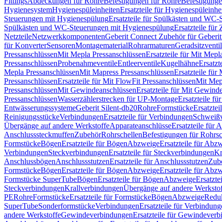
Fittings
Abdeckungen für Rohre
Befestigungen für Rohre
Befestigunge
Hygienesystem
Hygienespüleinheiten
Ersatzteile für Hygienespüleinhe
Steuerungen mit Hygienespülung
Ersatzteile für Spülkästen und WC
Spülkästen und WC-Steuerungen mit Hygienespülung
Ersatzteile fü
Netzteile
Netzwerkkomponenten
Geberit Connect Zubehör für Geberi
für Konverter
Sensoren
Montagematerial
Rohrarmaturen
Geradsitzventi
Pressanschlüssen
Mit Mepla Pressanschlüssen
Ersatzteile für Mit Mepl
Pressanschlüssen
Probenahmeventile
Entleerventile
Kugelhähne
Ersatzt
Mepla Pressanschlüssen
Mit Mapress Pressanschlüssen
Ersatzteile für
Pressanschlüssen
Ersatzteile für Mit FlowFit Pressanschlüssen
Mit Mep
Pressanschlüssen
Mit Gewindeanschlüssen
Ersatzteile für Mit Gewind
Pressanschlüssen
Wasserzählerstrecken für UP-Montage
Ersatzteile f
Entwässerungssysteme
Geberit Silent-db20
Rohre
Formstücke
Ersatztei
Reinigungsstücke
Verbindungen
Ersatzteile für Verbindungen
Schweiß
Übergänge auf andere Werkstoffe
Apparateanschlüsse
Ersatzteile für 
Anschlusssteckmuffen
Zubehör
Rohrschellen
Befestigungen für Rohrsc
Formstücke
Bögen
Ersatzteile für Bögen
Abzweige
Ersatzteile für Abz
Verbindungen
Steckverbindungen
Ersatzteile für Steckverbindungen
Kr
Anschlussbögen
Anschlussstutzen
Ersatzteile für Anschlussstutzen
Zub
Formstücke
Bögen
Ersatzteile für Bögen
Abzweige
Ersatzteile für Abz
Formstücke SuperTube
Bögen
Ersatzteile für Bögen
Abzweige
Ersatzte
Steckverbindungen
Krallverbindungen
Übergänge auf andere Werksto
PE
Rohre
Formstücke
Ersatzteile für Formstücke
Bögen
Abzweige
Redu
SuperTube
Sonderformstücke
Verbindungen
Ersatzteile für Verbindun
andere Werkstoffe
Gewindeverbindungen
Ersatzteile für Gewindever