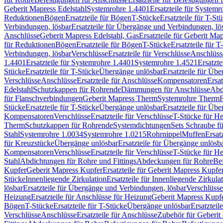
Geberit Mapress Edelstahl
Systemrohre 1.4401
Ersatzteile für System
Reduktionen
Bögen
Ersatzteile für Bögen
T-Stücke
Ersatzteile für T-St
Verbindungen, lösbar
Ersatzteile für Übergänge und Verbindungen, lö
Anschlüsse
Geberit Mapress Edelstahl, Gas
Ersatzteile für Geberit Ma
für Reduktionen
Bögen
Ersatzteile für Bögen
T-Stücke
Ersatzteile für T
Verbindungen, lösbar
Verschlüsse
Ersatzteile für Verschlüsse
Anschlüss
1.4401
Ersatzteile für Systemrohre 1.4401
Systemrohre 1.4521
Ersatzt
Stücke
Ersatzteile für T-Stücke
Übergänge unlösbar
Ersatzteile für Üb
Verschlüsse
Anschlüsse
Ersatzteile für Anschlüsse
Kompensatoren
Ersa
Edelstahl
Schutzkappen für Rohrende
Dämmungen für Anschlüsse
Abd
für Flanschverbindungen
Geberit Mapress Therm
Systemrohre Therm
F
Stücke
Ersatzteile für T-Stücke
Übergänge unlösbar
Ersatzteile für Üb
Kompensatoren
Verschlüsse
Ersatzteile für Verschlüsse
T-Stücke für H
Therm
Schutzkappen für Rohrende
Systemdichtungen
Sets Schraube f
Stahl
Systemrohre 1.0034
Systemrohre 1.0215
Rohrnippel
Muffen
Ersat
für Kreuzstücke
Übergänge unlösbar
Ersatzteile für Übergänge unlösb
Kompensatoren
Verschlüsse
Ersatzteile für Verschlüsse
T-Stücke für H
Stahl
Abdichtungen für Rohre und Fittings
Abdeckungen für Rohre
Be
Kupfer
Geberit Mapress Kupfer
Ersatzteile für Geberit Mapress Kupfe
Stücke
Innenliegende Zirkulation
Ersatzteile für Innenliegende Zirkula
lösbar
Ersatzteile für Übergänge und Verbindungen, lösbar
Verschlüsse
Heizung
Ersatzteile für Anschlüsse für Heizung
Geberit Mapress Kupfe
Bögen
T-Stücke
Ersatzteile für T-Stücke
Übergänge unlösbar
Ersatzteil
Verschlüsse
Anschlüsse
Ersatzteile für Anschlüsse
Zubehör für Geberit