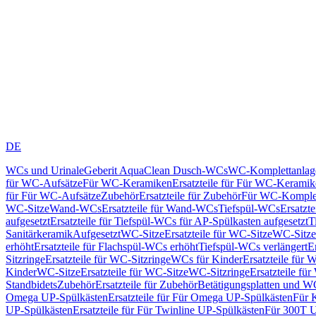
DE
WCs und Urinale
Geberit AquaClean Dusch-WCs
WC-Komplettanlag
für WC-Aufsätze
Für WC-Keramiken
Ersatzteile für Für WC-Kerami
für Für WC-Aufsätze
Zubehör
Ersatzteile für Zubehör
Für WC-Komplet
WC-Sitze
Wand-WCs
Ersatzteile für Wand-WCs
Tiefspül-WCs
Ersatzt
aufgesetzt
Ersatzteile für Tiefspül-WCs für AP-Spülkasten aufgesetzt
T
Sanitärkeramik
Aufgesetzt
WC-Sitze
Ersatzteile für WC-Sitze
WC-Sitze
erhöht
Ersatzteile für Flachspül-WCs erhöht
Tiefspül-WCs verlängert
E
Sitzringe
Ersatzteile für WC-Sitzringe
WCs für Kinder
Ersatzteile für 
Kinder
WC-Sitze
Ersatzteile für WC-Sitze
WC-Sitzringe
Ersatzteile fü
Standbidets
Zubehör
Ersatzteile für Zubehör
Betätigungsplatten und W
Omega UP-Spülkästen
Ersatzteile für Für Omega UP-Spülkästen
Für 
UP-Spülkästen
Ersatzteile für Für Twinline UP-Spülkästen
Für 300T U