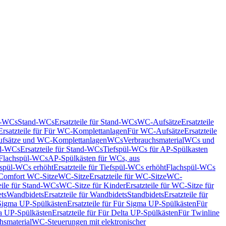
nd-WCs
Stand-WCs
Ersatzteile für Stand-WCs
WC-Aufsätze
Ersatzteile
Ersatzteile für Für WC-Komplettanlagen
Für WC-Aufsätze
Ersatzteile
fsätze und WC-Komplettanlagen
WCs
Verbrauchsmaterial
WCs und
d-WCs
Ersatzteile für Stand-WCs
Tiefspül-WCs für AP-Spülkasten
r Flachspül-WCs
AP-Spülkästen für WCs, aus
fspül-WCs erhöht
Ersatzteile für Tiefspül-WCs erhöht
Flachspül-WCs
r Comfort WC-Sitze
WC-Sitze
Ersatzteile für WC-Sitze
WC-
eile für Stand-WCs
WC-Sitze für Kinder
Ersatzteile für WC-Sitze für
ts
Wandbidets
Ersatzteile für Wandbidets
Standbidets
Ersatzteile für
Sigma UP-Spülkästen
Ersatzteile für Für Sigma UP-Spülkästen
Für
a UP-Spülkästen
Ersatzteile für Für Delta UP-Spülkästen
Für Twinline
hsmaterial
WC-Steuerungen mit elektronischer