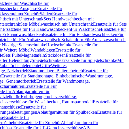
atzteile für Waschtische für
sgussbecken
Ausgüsse
Ersatzteile für
r Klassenräume
Zubehör
Säulen
Ersatzteile für
htisch mit Unterschrank
Sets Handwaschbecken mit
Unterschrank
Sets Möbelwaschtisch mit Unterschrank
Ersatzteile für Sets
en
Ersatzteile für Für Handwaschbecken
Für Waschtische
Ersatzteile für
r Eckhandwaschbecken
Ersatzteile für Für Eckhandwaschbecken
Für
atzteile für Für Aufsatzwaschtisch Schalenform
Für Aufsatzwaschtisch
ür Niedrige Seitenschränke
Hochschränke
Ersatzteile für
für Weitere Möbel
Wandablagen
Ersatzteile für
fe
Sets Füße
Magnettafeln
Steckdosen
Ersatzteile für
ierter Beleuchtung
Spiegelschränke
Ersatzteile für Spiegelschränke
Mit
Zubehör
Lichtelemente
Griffe
Weiteres
age, Netzbetrieb
Standmontage, Batteriebetrieb
Ersatzteile für
r
Ersatzteile für Standmontage, Einhebelmischer
Wandmontage,
, Generatorbetrieb
Ersatzteile für Wandmontage,
ischarmaturen
Ersatzteile für Für
eile für Ablaufgarnituren für
satzteile für Rohrbogengeruchsverschlüsse,
chsverschlüsse für Waschbecken, Raumsparmodell
Ersatzteile für
anschlüsse
Ersatzteile für
erungen
Betätigungen
Ablaufgarnituren für Spülbecken
Ersatzteile für
se
Ersatzteile für
en
Zubehör
Ersatzteile für Zubehör
Ablaufgarnituren für
chlüsse
Ersatzteile für UP-Geruchsverschlüsse
AP-