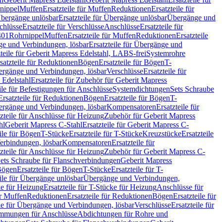
nippel
Muffen
Ersatzteile für Muffen
Reduktionen
Ersatzteile für
bergänge unlösbar
Ersatzteile für Übergänge unlösbar
Übergänge und
chlüsse
Ersatzteile für Verschlüsse
Anschlüsse
Ersatzteile für
401
Rohrnippel
Muffen
Ersatzteile für Muffen
Reduktionen
Ersatzteile
e und Verbindungen, lösbar
Ersatzteile für Übergänge und
zteile für Geberit Mapress Edelstahl, LABS-frei
Systemrohre
satzteile für Reduktionen
Bögen
Ersatzteile für Bögen
T-
bergänge und Verbindungen, lösbar
Verschlüsse
Ersatzteile für
 Edelstahl
Ersatzteile für Zubehör für Geberit Mapress
ile für Befestigungen für Anschlüsse
Systemdichtungen
Sets Schraube
Ersatzteile für Reduktionen
Bögen
Ersatzteile für Bögen
T-
bergänge und Verbindungen, lösbar
Kompensatoren
Ersatzteile für
zteile für Anschlüsse für Heizung
Zubehör für Geberit Mapress
hl
Geberit Mapress C-Stahl
Ersatzteile für Geberit Mapress C-
ile für Bögen
T-Stücke
Ersatzteile für T-Stücke
Kreuzstücke
Ersatzteile
Verbindungen, lösbar
Kompensatoren
Ersatzteile für
zteile für Anschlüsse für Heizung
Zubehör für Geberit Mapress C-
ets Schraube für Flanschverbindungen
Geberit Mapress
Bögen
Ersatzteile für Bögen
T-Stücke
Ersatzteile für T-
eile für Übergänge unlösbar
Übergänge und Verbindungen,
e für Heizung
Ersatzteile für T-Stücke für Heizung
Anschlüsse für
ür Muffen
Reduktionen
Ersatzteile für Reduktionen
Bögen
Ersatzteile für
ile für Übergänge und Verbindungen, lösbar
Verschlüsse
Ersatzteile für
mungen für Anschlüsse
Abdichtungen für Rohre und