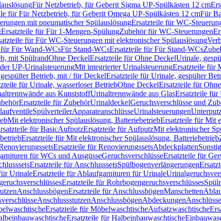
lauslösung
Für Netzbetrieb, für Geberit Sigma UP-Spülkästen 12 cm
Ers
ile für Für Netzbetrieb, für Geberit Omega UP-Spülkästen 12 cm
Für Ba
rungen mit pneumatischer Spülauslösung
Ersatzteile für WC-Steuerun
g
Ersatzteile für Für 1-Mengen-Spülung
Zubehör für WC-Steuerungen
Er
satzteile für Für WC-Steuerungen mit elektronischer Spülauslösung
Ver
le für Für Wand-WCs
Für Stand-WCs
Ersatzteile für Für Stand-WCs
Zube
ieb, mit Spülrand
Ohne Deckel
Ersatzteile für Ohne Deckel
Urinale, gespü
 oder UP-Urinalsteuerung
Mit integrierter Urinalsteuerung
Ersatzteile für 
 gespülter Betrieb, mit / für Deckel
Ersatzteile für Urinale, gespülter Bet
zteile für Urinale, wasserloser Betrieb
Ohne Deckel
Ersatzteile für Ohn
inaltrennwände aus Kunststoff
Urinaltrennwände aus Glas
Ersatzteile fü
behör
Ersatzteile für Zubehör
Urinaldeckel
Geruchsverschlüsse und Zub
aufventile
Spülverteiler
Apparateanschlüsse
Urinalsteuerungen
Unterput
ieb
Mit elektronischer Spülauslösung, Batteriebetrieb
Ersatzteile für Mit
rsatzteile für Basic
Aufputz
Ersatzteile für Aufputz
Mit elektronischer Sp
betrieb
Ersatzteile für Mit elektronischer Spülauslösung, Batteriebetrieb
Renovierungssets
Ersatzteile für Renovierungssets
Abdeckplatten
Sonsti
fgarnituren für WCs und Ausgüsse
Geruchsverschlüsse
Ersatzteile für Ge
hlusssets
Ersatzteile für Anschlusssets
Spülbogenverlängerungen
Ersatz
für Urinale
Ersatzteile für Ablaufgarnituren für Urinale
Urinalgeruchsver
eruchsverschlüsses
Ersatzteile für Rohrbogengeruchsverschlüsses
Spül
tutzen
Anschlussbögen
Ersatzteile für Anschlussbögen
Manschetten
Ablau
sverschlüsse
Anschlussstutzen
Anschlussbögen
Abdeckungen
Anschlüss
elwaschtische
Ersatzteile für Möbelwaschtische
Aufsatzwaschtische
Ers
albeinbauwaschtische
Ersatzteile für Halbeinbauwaschtische
Einbauwasc