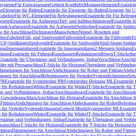
ssysteme
Für Entwässerung
Geberit Kombifix
Montageelemente
Ersatztei
he
Elemente für Bidets
Ersatzteile für Elemente für Bidets
Elemente für U
 Zubehör
Für WC-Elemente
Für Befestigungen
Ersatzteile für Für Befest
esetzt
Ersatzteile für Aufgesetzt
Tief- und halbhochhängend
Ersatzteile 
amik
Aufgesetzt
Ersatzteile für Aufgesetzt
Spülrohre
Ersatzteile für Spülr
le für Anschlüsse
Dichtungen
Manschetten
Nippel, Rosetten und
ohre
Zubehör
Füll- und Spülventile
Füllventile
Ersatzteile für Füllventile
Fü
ür UP-Spülkästen
Spülventile
Ersatzteile für Spülventile
Spül-Stopp-Spülu
ung
Innengarnituren
Ersatzteile für Innengarnituren
2-Mengen-Spülung
Er
ttings
Ersatzteile für Fittings
Kupplungen
Reduktionen
Bögen
T-Stücke
In
Ersatzteile für Übergänge und Verbindungen, lösbar
Verschlüsse
Anschlü
iler mit Pressanschluss
T-Stücke für Heizung
Übergänge und Verbindung
ämmungen für Anschlüsse
Abdichtungen für Rohre und Fittings
Abdich
gungen für Anschlüsse
Befestigungen für Verteiler
Systemdichtungen
Set
 PB
Ersatzteile für Systemrohre PB
Systemrohre Heizung ML
Ersatzteil
le für Reduktionen
Winkel
Ersatzteile für Winkel
T-Stücke
Ersatzteile für 
nge und Verbindungen, lösbar
Anschlussdosen
Ersatzteile für Anschlussd
it Gewindeanschluss
Anschlüsse für Heizung
Ersatzteile für Anschlüsse 
Fittings
Abdichtungen für Anschlüsse
Abdeckungen für Rohre
Befestig
für Verteiler
Systemdichtungen
Geberit Mepla
Systemrohre ML
Ersatzte
le für Reduktionen
Winkel
Ersatzteile für Winkel
T-Stücke
Ersatzteile für 
rgänge und Verbindungen, lösbar
Ersatzteile für Übergänge und Verbi
deanschluss
T-Stücke für Heizung
Ersatzteile für T-Stücke für Heizung
An
ttings
Dämmungen für Anschlüsse
Abdichtungen für Rohre und Fitting
für Anschlüsse
Systemdichtungen
Sets Schraube für Flanschverbindung