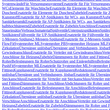
Systemwände
Für Versorgungssysteme
Ersatzteile für Für Versorgung
WCs
Elemente für Waschtische
Ersatzteile für Elemente für Waschtisc
Duschen
Ersatzteile für Elemente für Duschen
Zubehör
Ersatzteile für
Kunststoff
Ersatzteile für AP-Spülkästen für WCs, aus Kunststoff
Aufg
Sanitärkeramik
Ersatzteile für AP-Spülkästen für WCs, aus Sanitärker
halbhochhängend
Zubehör
Ersatzteile für Zubehör
Anschlüsse
Ersatztei
Staueinsätze
Verbrauchsmaterial
Spülventile
Unterputzspülkästen
Spülr
Spülkästen
Füllventile für UP-Spülkästen
Ersatzteile für Füllventile f
1-Mengen-Spülung
2-Mengen-Spülung
Ersatzteile für 2-Mengen-Spül
FlowFit
Systemrohre ML
Systemrohre PB
Systemrohre Heizung ML
Fi
Zirkulation
Übergänge unlösbar
Übergänge und Verbindungen, lösbar
Gewindeanschluss
Ersatzteile für Verteiler mit Gewindeanschluss
Verte
Anschlüsse für Heizung
Zubehör
Dämmungen für Rohre und Fittings
D
Rohre
Befestigungen für Rohre
Schutzrohre und Einlegehilfen
Befesti
PushFit
Systemrohre ML
Ersatzteile für Systemrohre ML
Systemrohre
Fittings
Kupplungen
Ersatzteile für Kupplungen
Reduktionen
Ersatztei
unlösbar
Übergänge und Verbindungen, lösbar
Ersatzteile für Übergä
Steckanschluss
Ersatzteile für Verteiler mit Steckanschluss
Verteiler m
und Fittings
Dämmungen für Anschlüsse
Abdichtungen für Rohre und 
Anschlüsse
Ersatzteile für Befestigungen für Anschlüsse
Befestigungen 
Fittings
Kupplungen
Ersatzteile für Kupplungen
Reduktionen
Ersatztei
Zirkulation
Übergänge unlösbar
Ersatzteile für Übergänge unlösbar
Übe
Verschlüsse
Anschlüsse
Ersatzteile für Anschlüsse
Verteiler mit Gewin
Heizung
Zubehör
Ersatzteile für Zubehör
Dämmungen für Rohre und Fi
für Rohre
Befestigungen für Anschlüsse
Ersatzteile für Befestigungen 