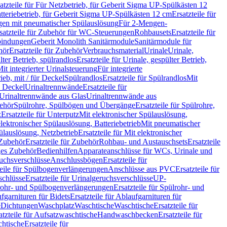
atzteile für Für Netzbetrieb, für Geberit Sigma UP-Spülkästen 12
tteriebetrieb, für Geberit Sigma UP-Spülkästen 12 cm
Ersatzteile für
gen mit pneumatischer Spülauslösung
Für 2-Mengen-
satzteile für Zubehör für WC-Steuerungen
Rohbausets
Ersatzteile für
bindungen
Geberit Monolith Sanitärmodule
Sanitärmodule für
hör
Ersatzteile für Zubehör
Verbrauchsmaterial
Urinale
Urinale,
lter Betrieb, spülrandlos
Ersatzteile für Urinale, gespülter Betrieb,
Mit integrierter Urinalsteuerung
Für integrierte
rieb, mit / für Deckel
Spülrandlos
Ersatzteile für Spülrandlos
Mit
e Deckel
Urinaltrennwände
Ersatzteile für
r Urinaltrennwände aus Glas
Urinaltrennwände aus
ehör
Spülrohre, Spülbögen und Übergänge
Ersatzteile für Spülrohre,
z
Ersatzteile für Unterputz
Mit elektronischer Spülauslösung,
 elektronischer Spülauslösung, Batteriebetrieb
Mit pneumatischer
ülauslösung, Netzbetrieb
Ersatzteile für Mit elektronischer
Zubehör
Ersatzteile für Zubehör
Rohbau- und Austauschsets
Ersatzteile
ges Zubehör
Bedienhilfen
Apparateanschlüsse für WCs, Urinale und
ruchsverschlüsse
Anschlussbögen
Ersatzteile für
teile für Spülbogenverlängerungen
Anschlüsse aus PVC
Ersatzteile für
schlüsse
Ersatzteile für Urinalgeruchsverschlüsse
UP-
rohr- und Spülbogenverlängerungen
Ersatzteile für Spülrohr- und
fgarnituren für Bidets
Ersatzteile für Ablaufgarnituren für
e
Dichtungen
Waschplatz
Waschtische
Waschtische
Ersatzteile für
atzteile für Aufsatzwaschtische
Handwaschbecken
Ersatzteile für
htische
Ersatzteile für