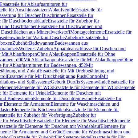
Ersatzteile für Ablaufgarnituren für
teile für Anschlussstutzen
Ablaufventile
Ersatzteile für
wässerung für Duschen
Duschrinnen
Ersatzteile für
 für Duschbodenabläufe
Ersatzteile für Zubehör für
 und Duschflächen
Ersatzteile für Duschwannen und
ür Duschflächen aus Mineralwerkstoff
Montageelemente
Ersatzteile für
chseitenwände für Walk-in-Dusche
Zubehör
Ersatzteile für
geboxen
Zubehör
Badewannen
Badewannen aus
aratursets
Weiteres Zubehör
Apparateanschlüsse für Duschen und
ür Mit Ablaufkappen
Ohne Ablaufkappen
Ersatzteile für Ohne
hwannen, d90
Mit Ablaufkappen
Ersatzteile für Mit Ablaufkappen
Ohne
le für Ablaufgarnituren für Badewannen, d52
Mit
tätigung und Zulauf
Ersatzteile für Mit Drehbetätigung und
trol
Ersatzteile für Mit Druckbetätigung PushControl
Mit
allations- und Spülsysteme
Geberit Duofix
Systemwände
Ersatzteile für
eelemente
Elemente für WCs
Ersatzteile für Elemente für WCs
Elemente
le für Elemente für Urinale
Elemente für Duschen mit
- und Badewannen
Elemente für Duschtrennwände
Ersatzteile für
für Elemente für Armaturen
Elemente für Waschmaschinen und
llasten
Elemente für Küchenspülen
Ersatzteile für Elemente für
satzteile für Zubehör für Vorfertigung
Zubehör für
e für Waschtische
Ersatzteile für Elemente für Waschtische
Elemente
rsatzteile für Elemente für Duschen mit Wandablauf
Elemente für
lemente für Armaturen und Geräte
Elemente für Waschmaschinen und
behör
Ersatzteile für Zubehör
Für Systemwände
Ersatzteile für Für