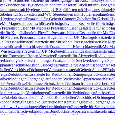
n für Anschlüsse
Ersatzteile für Befestigungen für Anschlüsse
Systemdi
iten
Zubehör für Hygienespüleinheiten
Sensoren
Kabel
Durchflussbegren
-Steuerungen mit Hygienespülung
UP-Spülkästen mit Hygienespülung
Hy
r Zubehör für Spülkästen und WC-Steuerungen mit Hygienespülung
Sens
t Hygienesystem
Ersatzteile für Geberit Connect Zubehör für Geberit 
le
Mit Mapress Pressanschlüssen
Schrägsitzventile
Ersatzteile für Schrägs
a Pressanschlüssen
Mit Mapress Pressanschlüssen
Ersatzteile für Mit Ma
eile für Kugelhähne
Mit FlowFit Pressanschlüssen
Ersatzteile für Mit F
 Mit Mapress Pressanschlüssen
Kugelhähne für UP-Montage
Ersatzteile
la Pressanschlüssen
Ersatzteile für Mit Mepla Pressanschlüssen
Mit Map
eanschlüssen
Rückschlagventile
Ersatzteile für Rückschlagventile
Mit Map
ür Wasserzählerstrecken für UP-Montage
Mit Gewindeanschlüssen
Ersatz
le für Formstücke
Bögen
Abzweige
Ersatzteile für Abzweige
Reduktione
verbindungen
Steckverbindungen
Ersatzteile für Steckverbindungen
Span
Apparateanschlüsse
Anschlussbögen
Ersatzteile für Anschlussbögen
Ansch
hellen
Verschlüsse
Dichtungen
Verbrauchsmaterial
Geberit Silent-PP
Roh
weige
Reduktionen
Ersatzteile für Reduktionen
Reinigungsstücke
Ersatzte
allverbindungen
Übergänge auf andere Werkstoffe
Apparateanschlüsse
E
ehör
Verschlüsse
Dichtungen
Schutzdeckel
Verbrauchsmaterial
Geberit Si
weige
Reduktionen
Ersatzteile für Reduktionen
Reinigungsstücke
Ersatzte
ile für Abzweige
Verbindungen
Ersatzteile für Verbindungen
Steckverbi
ffe
Zubehör
Ersatzteile für Zubehör
Rohrschellen
Verschlüsse
Dichtungen
ktionen
Reinigungsstücke
Ersatzteile für Reinigungsstücke
Übergänge
So
gen
Schweißverbindungen
Steckverbindungen
Ersatzteile für Steckverbi
bindungen
Flanschverbindungen
Bundbüchsen
Apparateanschlüsse
Ersatz