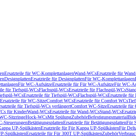
en
Ersatzteile für WC-Komplettanlagen
Wand-WCs
Ersatzteile für Wa
ken
Designplatten
Ersatzteile für Designplatten
Für WC-Komplettanlagen
tanlagen
Für WC-Aufsätze
Ersatzteile für Für WC-Aufsätze
Für WC-Au
eile für Tiefspül-WCs
Flachspül-WCs
Ersatzteile für Flachspül-WCs
Stan
iefspül-WCs
Ersatzteile für Tiefspül-WCs
Flachspül-WCs
Ersatzteile fü
Ersatzteile für WC-Sitze
Comfort WCs
Ersatzteile für Comfort WCs
Tie
rsatzteile für Tiefspül-WCs verlängert
Comfort WC-Sitze
Ersatzteile fü
WCs für Kinder
Wand-WCs
Ersatzteile für Wand-WCs
Stand-WCs
Ersatzt
r WC-Sitzringe
Hock-WCs
Mit Spülung
Zubehör
Befestigungsmaterial
Bide
C-Steuerungen
Betätigungsplatten
Ersatzteile für Betätigungsplatten
Für 
Kappa UP-Spülkästen
Ersatzteile für Für Kappa UP-Spülkästen
Für Delt
P-Spülkästen
Ersatzteile für Für 300T UP-Spülkästen
Zubehör
Verbrauc