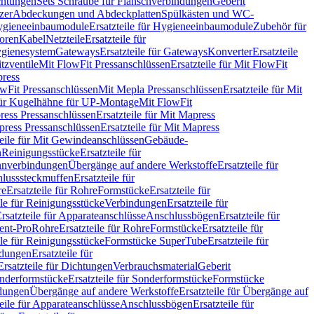
chtungen
Sets Schraube für Flanschverbindungen
Geberit
zer
Abdeckungen und Abdeckplatten
Spülkästen und WC-
gieneeinbaumodule
Ersatzteile für Hygieneeinbaumodule
Zubehör für
oren
Kabel
Netzteile
Ersatzteile für
Hygienesystem
Gateways
Ersatzteile für Gateways
Konverter
Ersatzteile
itzventile
Mit FlowFit Pressanschlüssen
Ersatzteile für Mit FlowFit
press
lowFit Pressanschlüssen
Mit Mepla Pressanschlüssen
Ersatzteile für Mit
 für Kugelhähne für UP-Montage
Mit FlowFit
ress Pressanschlüssen
Ersatzteile für Mit Mapress
ress Pressanschlüssen
Ersatzteile für Mit Mapress
teile für Mit Gewindeanschlüssen
Gebäude-
n
Reinigungsstücke
Ersatzteile für
nverbindungen
Übergänge auf andere Werkstoffe
Ersatzteile für
lusssteckmuffen
Ersatzteile für
re
Ersatzteile für Rohre
Formstücke
Ersatzteile für
ile für Reinigungsstücke
Verbindungen
Ersatzteile für
rsatzteile für Apparateanschlüsse
Anschlussbögen
Ersatzteile für
lent-Pro
Rohre
Ersatzteile für Rohre
Formstücke
Ersatzteile für
ile für Reinigungsstücke
Formstücke SuperTube
Ersatzteile für
ndungen
Ersatzteile für
Ersatzteile für Dichtungen
Verbrauchsmaterial
Geberit
nderformstücke
Ersatzteile für Sonderformstücke
Formstücke
ndungen
Übergänge auf andere Werkstoffe
Ersatzteile für Übergänge auf
teile für Apparateanschlüsse
Anschlussbögen
Ersatzteile für