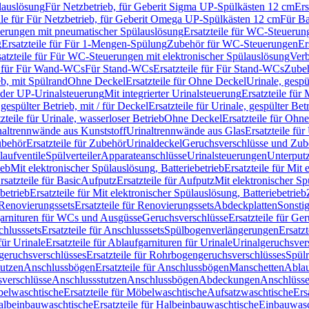
lauslösung
Für Netzbetrieb, für Geberit Sigma UP-Spülkästen 12 cm
Ers
ile für Für Netzbetrieb, für Geberit Omega UP-Spülkästen 12 cm
Für Ba
rungen mit pneumatischer Spülauslösung
Ersatzteile für WC-Steuerun
g
Ersatzteile für Für 1-Mengen-Spülung
Zubehör für WC-Steuerungen
Er
satzteile für Für WC-Steuerungen mit elektronischer Spülauslösung
Ver
le für Für Wand-WCs
Für Stand-WCs
Ersatzteile für Für Stand-WCs
Zube
ieb, mit Spülrand
Ohne Deckel
Ersatzteile für Ohne Deckel
Urinale, gespü
 oder UP-Urinalsteuerung
Mit integrierter Urinalsteuerung
Ersatzteile für 
 gespülter Betrieb, mit / für Deckel
Ersatzteile für Urinale, gespülter Bet
zteile für Urinale, wasserloser Betrieb
Ohne Deckel
Ersatzteile für Ohn
inaltrennwände aus Kunststoff
Urinaltrennwände aus Glas
Ersatzteile fü
behör
Ersatzteile für Zubehör
Urinaldeckel
Geruchsverschlüsse und Zub
aufventile
Spülverteiler
Apparateanschlüsse
Urinalsteuerungen
Unterput
ieb
Mit elektronischer Spülauslösung, Batteriebetrieb
Ersatzteile für Mit
rsatzteile für Basic
Aufputz
Ersatzteile für Aufputz
Mit elektronischer Sp
betrieb
Ersatzteile für Mit elektronischer Spülauslösung, Batteriebetrieb
Renovierungssets
Ersatzteile für Renovierungssets
Abdeckplatten
Sonsti
fgarnituren für WCs und Ausgüsse
Geruchsverschlüsse
Ersatzteile für Ge
hlusssets
Ersatzteile für Anschlusssets
Spülbogenverlängerungen
Ersatz
für Urinale
Ersatzteile für Ablaufgarnituren für Urinale
Urinalgeruchsver
eruchsverschlüsses
Ersatzteile für Rohrbogengeruchsverschlüsses
Spül
tutzen
Anschlussbögen
Ersatzteile für Anschlussbögen
Manschetten
Ablau
sverschlüsse
Anschlussstutzen
Anschlussbögen
Abdeckungen
Anschlüss
elwaschtische
Ersatzteile für Möbelwaschtische
Aufsatzwaschtische
Ers
albeinbauwaschtische
Ersatzteile für Halbeinbauwaschtische
Einbauwasc