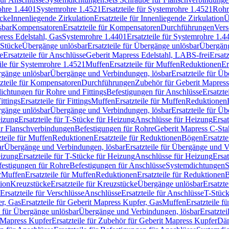
rohre 1.4401
Systemrohre 1.4521
Ersatzteile für Systemrohre 1.4521
Rohr
ücke
Innenliegende Zirkulation
Ersatzteile für Innenliegende Zirkulation
Ü
sbar
Kompensatoren
Ersatzteile für Kompensatoren
Durchführungen
Vers
press Edelstahl, Gas
Systemrohre 1.4401
Ersatzteile für Systemrohre 1.4
-Stücke
Übergänge unlösbar
Ersatzteile für Übergänge unlösbar
Übergäng
e
Ersatzteile für Anschlüsse
Geberit Mapress Edelstahl, LABS-frei
Ersat
eile für Systemrohre 1.4521
Muffen
Ersatzteile für Muffen
Reduktionen
Er
ergänge unlösbar
Übergänge und Verbindungen, lösbar
Ersatzteile für Ü
tzteile für Kompensatoren
Durchführungen
Zubehör für Geberit Mapress
ichtungen für Rohre und Fittings
Befestigungen für Anschlüsse
Ersatzte
ittings
Ersatzteile für Fittings
Muffen
Ersatzteile für Muffen
Reduktionen
ergänge unlösbar
Übergänge und Verbindungen, lösbar
Ersatzteile für Ü
eizung
Ersatzteile für T-Stücke für Heizung
Anschlüsse für Heizung
Ersat
ür Flanschverbindungen
Befestigungen für Rohre
Geberit Mapress C-Sta
zteile für Muffen
Reduktionen
Ersatzteile für Reduktionen
Bögen
Ersatzte
ar
Übergänge und Verbindungen, lösbar
Ersatzteile für Übergänge und 
eizung
Ersatzteile für T-Stücke für Heizung
Anschlüsse für Heizung
Ersat
festigungen für Rohre
Befestigungen für Anschlüsse
Systemdichtungen
S
r
Muffen
Ersatzteile für Muffen
Reduktionen
Ersatzteile für Reduktionen
tion
Kreuzstücke
Ersatzteile für Kreuzstücke
Übergänge unlösbar
Ersatzt
Ersatzteile für Verschlüsse
Anschlüsse
Ersatzteile für Anschlüsse
T-Stück
r, Gas
Ersatzteile für Geberit Mapress Kupfer, Gas
Muffen
Ersatzteile f
e für Übergänge unlösbar
Übergänge und Verbindungen, lösbar
Ersatzte
 Mapress Kupfer
Ersatzteile für Zubehör für Geberit Mapress Kupfer
Däm