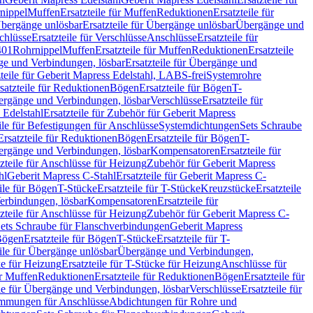
nippel
Muffen
Ersatzteile für Muffen
Reduktionen
Ersatzteile für
bergänge unlösbar
Ersatzteile für Übergänge unlösbar
Übergänge und
chlüsse
Ersatzteile für Verschlüsse
Anschlüsse
Ersatzteile für
401
Rohrnippel
Muffen
Ersatzteile für Muffen
Reduktionen
Ersatzteile
e und Verbindungen, lösbar
Ersatzteile für Übergänge und
zteile für Geberit Mapress Edelstahl, LABS-frei
Systemrohre
satzteile für Reduktionen
Bögen
Ersatzteile für Bögen
T-
bergänge und Verbindungen, lösbar
Verschlüsse
Ersatzteile für
 Edelstahl
Ersatzteile für Zubehör für Geberit Mapress
ile für Befestigungen für Anschlüsse
Systemdichtungen
Sets Schraube
Ersatzteile für Reduktionen
Bögen
Ersatzteile für Bögen
T-
bergänge und Verbindungen, lösbar
Kompensatoren
Ersatzteile für
zteile für Anschlüsse für Heizung
Zubehör für Geberit Mapress
hl
Geberit Mapress C-Stahl
Ersatzteile für Geberit Mapress C-
ile für Bögen
T-Stücke
Ersatzteile für T-Stücke
Kreuzstücke
Ersatzteile
Verbindungen, lösbar
Kompensatoren
Ersatzteile für
zteile für Anschlüsse für Heizung
Zubehör für Geberit Mapress C-
ets Schraube für Flanschverbindungen
Geberit Mapress
Bögen
Ersatzteile für Bögen
T-Stücke
Ersatzteile für T-
eile für Übergänge unlösbar
Übergänge und Verbindungen,
e für Heizung
Ersatzteile für T-Stücke für Heizung
Anschlüsse für
ür Muffen
Reduktionen
Ersatzteile für Reduktionen
Bögen
Ersatzteile für
ile für Übergänge und Verbindungen, lösbar
Verschlüsse
Ersatzteile für
mungen für Anschlüsse
Abdichtungen für Rohre und