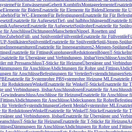
ssysteme
Für Entwässerung
Geberit Kombifix
Montageelemente
Ersatztei
he
Elemente für Bidets
Ersatzteile für Elemente für Bidets
Elemente für U
 Zubehör
Für WC-Elemente
Für Befestigungen
Ersatzteile für Für Befest
esetzt
Ersatzteile für Aufgesetzt
Tief- und halbhochhängend
Ersatzteile 
amik
Aufgesetzt
Ersatzteile für Aufgesetzt
Spülrohre
Ersatzteile für Spülr
le für Anschlüsse
Dichtungen
Manschetten
Nippel, Rosetten und
ohre
Zubehör
Füll- und Spülventile
Füllventile
Ersatzteile für Füllventile
Fü
ür UP-Spülkästen
Spülventile
Ersatzteile für Spülventile
Spül-Stopp-Spülu
ung
Innengarnituren
Ersatzteile für Innengarnituren
2-Mengen-Spülung
Er
ttings
Ersatzteile für Fittings
Kupplungen
Reduktionen
Bögen
T-Stücke
In
Ersatzteile für Übergänge und Verbindungen, lösbar
Verschlüsse
Anschlü
iler mit Pressanschluss
T-Stücke für Heizung
Übergänge und Verbindung
ämmungen für Anschlüsse
Abdichtungen für Rohre und Fittings
Abdich
gungen für Anschlüsse
Befestigungen für Verteiler
Systemdichtungen
Set
 PB
Ersatzteile für Systemrohre PB
Systemrohre Heizung ML
Ersatzteil
le für Reduktionen
Winkel
Ersatzteile für Winkel
T-Stücke
Ersatzteile für 
nge und Verbindungen, lösbar
Anschlussdosen
Ersatzteile für Anschlussd
it Gewindeanschluss
Anschlüsse für Heizung
Ersatzteile für Anschlüsse 
Fittings
Abdichtungen für Anschlüsse
Abdeckungen für Rohre
Befestig
für Verteiler
Systemdichtungen
Geberit Mepla
Systemrohre ML
Ersatzte
le für Reduktionen
Winkel
Ersatzteile für Winkel
T-Stücke
Ersatzteile für 
rgänge und Verbindungen, lösbar
Ersatzteile für Übergänge und Verbi
deanschluss
T-Stücke für Heizung
Ersatzteile für T-Stücke für Heizung
An
ttings
Dämmungen für Anschlüsse
Abdichtungen für Rohre und Fitting
für Anschlüsse
Systemdichtungen
Sets Schraube für Flanschverbindung