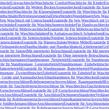
htische
Eckwaschtische
Waschtische Comfort
Waschtische für Kinder
Ers
Becken
Ersatzteile für Weitere Becken
Ausgussbecken
Ersatzteile für Au
ngbecken
Waschtische für Klassenräume
Ersatzteile für Waschtische fü
ndtuchhalter
Befestigungsmaterial
Dekorblenden
Wandablagen
Sets Wasc
Sets Waschtisch mit Unterschrank
Ersatzteile für Sets Waschtisch mit 
rschränke
Ersatzteile für Waschtischunterschränke
Für Handwaschbeck
schtische
Für Möbelwaschtische
Ersatzteile für Für Möbelwaschtische
Fü
rsatzteile für Waschtischplatten
Für Aufsatzwaschtisch Schalenform
Ers
änke
Ersatzteile für Seitenschränke
Niedrige Seitenschränke
Ersatzteile f
ängeschränke
Ersatzteile für Hängeschränke
Weitere Möbel
Ersatzteile 
d Ordnungsboxen
Handtuchhalter und Handtuchhaken
Lichtelemente
Grif
tzteile für Spiegel
Mit integrierter Beleuchtung
Ersatzteile für Mit integr
ne integrierte Beleuchtung
Ersatzteile für Ohne integrierte Beleuchtung
aschtischarmaturen
Standmontage, Netzbetrieb
Ersatzteile für Standmont
eile für Standmontage, Generatorbetrieb
Standmontage, Einhebelmische
tteriebetrieb
Ersatzteile für Wandmontage, Batteriebetrieb
Wandmontage
ndmontage, Zweigriffmischer
Zubehör
Ersatzteile für Zubehör
Für Wascht
n, Geräte und Ausgussbecken
Ablaufgarnituren für Waschbecken
Ersatzt
ngeruchsverschlüsse
Rohrbogengeruchsverschlüsse, Raumsparmodell
Er
zteile für Tauchrohrgeruchsverschlüsse für Waschbecken
Tauchrohrgeru
Geruchsverschlüsse
Ersatzteile für UP-Geruchsverschlüsse
Waschbecken
en
Anschlüsse
Ersatzteile für Anschlüsse
Dichtungen
Standrohre
Verläng
teile für Rohrbogengeruchsverschlüsse
Doppelkammergeruchsverschlüs
für Spülbeckenanschlüsse
Anschlussstutzen
Ersatzteile für Anschlussstutz
rschlüsse
Ersatzteile für Rohrbogengeruchsverschlüsse
UP-Geruchsvers