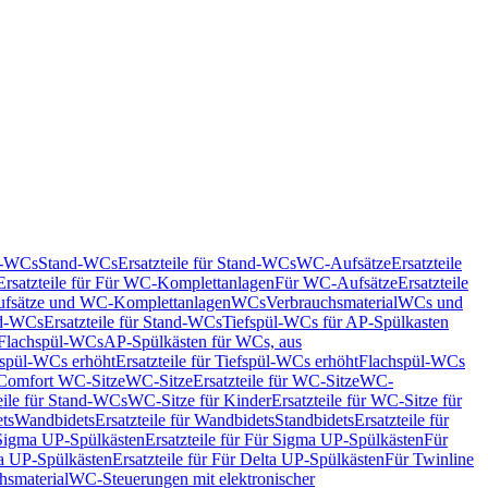
nd-WCs
Stand-WCs
Ersatzteile für Stand-WCs
WC-Aufsätze
Ersatzteile
Ersatzteile für Für WC-Komplettanlagen
Für WC-Aufsätze
Ersatzteile
fsätze und WC-Komplettanlagen
WCs
Verbrauchsmaterial
WCs und
d-WCs
Ersatzteile für Stand-WCs
Tiefspül-WCs für AP-Spülkasten
r Flachspül-WCs
AP-Spülkästen für WCs, aus
fspül-WCs erhöht
Ersatzteile für Tiefspül-WCs erhöht
Flachspül-WCs
r Comfort WC-Sitze
WC-Sitze
Ersatzteile für WC-Sitze
WC-
eile für Stand-WCs
WC-Sitze für Kinder
Ersatzteile für WC-Sitze für
ts
Wandbidets
Ersatzteile für Wandbidets
Standbidets
Ersatzteile für
Sigma UP-Spülkästen
Ersatzteile für Für Sigma UP-Spülkästen
Für
a UP-Spülkästen
Ersatzteile für Für Delta UP-Spülkästen
Für Twinline
hsmaterial
WC-Steuerungen mit elektronischer