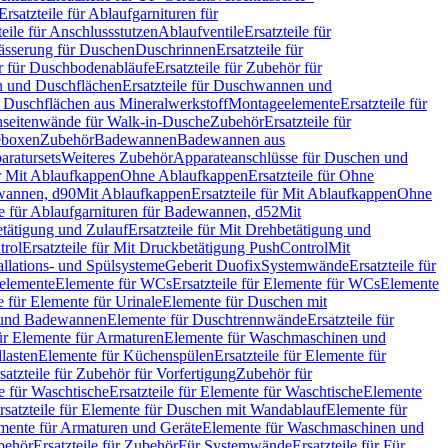
Ersatzteile für Ablaufgarnituren für
teile für Anschlussstutzen
Ablaufventile
Ersatzteile für
wässerung für Duschen
Duschrinnen
Ersatzteile für
 für Duschbodenabläufe
Ersatzteile für Zubehör für
 und Duschflächen
Ersatzteile für Duschwannen und
ür Duschflächen aus Mineralwerkstoff
Montageelemente
Ersatzteile für
chseitenwände für Walk-in-Dusche
Zubehör
Ersatzteile für
geboxen
Zubehör
Badewannen
Badewannen aus
aratursets
Weiteres Zubehör
Apparateanschlüsse für Duschen und
ür Mit Ablaufkappen
Ohne Ablaufkappen
Ersatzteile für Ohne
hwannen, d90
Mit Ablaufkappen
Ersatzteile für Mit Ablaufkappen
Ohne
le für Ablaufgarnituren für Badewannen, d52
Mit
tätigung und Zulauf
Ersatzteile für Mit Drehbetätigung und
trol
Ersatzteile für Mit Druckbetätigung PushControl
Mit
allations- und Spülsysteme
Geberit Duofix
Systemwände
Ersatzteile für
eelemente
Elemente für WCs
Ersatzteile für Elemente für WCs
Elemente
le für Elemente für Urinale
Elemente für Duschen mit
- und Badewannen
Elemente für Duschtrennwände
Ersatzteile für
für Elemente für Armaturen
Elemente für Waschmaschinen und
llasten
Elemente für Küchenspülen
Ersatzteile für Elemente für
satzteile für Zubehör für Vorfertigung
Zubehör für
e für Waschtische
Ersatzteile für Elemente für Waschtische
Elemente
rsatzteile für Elemente für Duschen mit Wandablauf
Elemente für
lemente für Armaturen und Geräte
Elemente für Waschmaschinen und
behör
Ersatzteile für Zubehör
Für Systemwände
Ersatzteile für Für