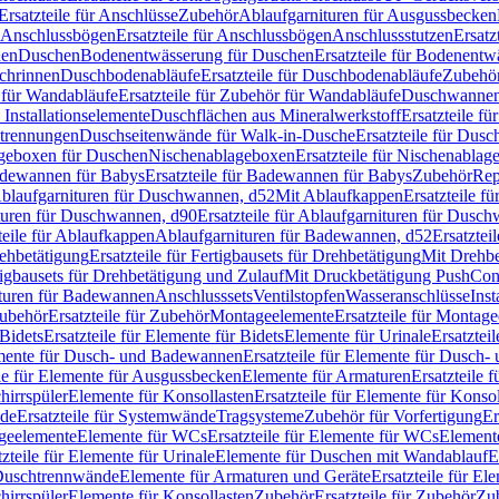
Ersatzteile für Anschlüsse
Zubehör
Ablaufgarnituren für Ausgussbecken
Anschlussbögen
Ersatzteile für Anschlussbögen
Anschlussstutzen
Ersatz
nen
Duschen
Bodenentwässerung für Duschen
Ersatzteile für Bodenent
schrinnen
Duschbodenabläufe
Ersatzteile für Duschbodenabläufe
Zubehör
für Wandabläufe
Ersatzteile für Zubehör für Wandabläufe
Duschwannen
Installationselemente
Duschflächen aus Mineralwerkstoff
Ersatzteile f
btrennungen
Duschseitenwände für Walk-in-Dusche
Ersatzteile für Dus
lageboxen für Duschen
Nischenablageboxen
Ersatzteile für Nischenabla
dewannen für Babys
Ersatzteile für Badewannen für Babys
Zubehör
Rep
 Ablaufgarnituren für Duschwannen, d52
Mit Ablaufkappen
Ersatzteile f
turen für Duschwannen, d90
Ersatzteile für Ablaufgarnituren für Dusc
teile für Ablaufkappen
Ablaufgarnituren für Badewannen, d52
Ersatztei
rehbetätigung
Ersatzteile für Fertigbausets für Drehbetätigung
Mit Drehbe
rtigbausets für Drehbetätigung und Zulauf
Mit Druckbetätigung PushCon
ituren für Badewannen
Anschlusssets
Ventilstopfen
Wasseranschlüsse
Inst
ubehör
Ersatzteile für Zubehör
Montageelemente
Ersatzteile für Montag
Bidets
Ersatzteile für Elemente für Bidets
Elemente für Urinale
Ersatztei
mente für Dusch- und Badewannen
Ersatzteile für Elemente für Dusch
ile für Elemente für Ausgussbecken
Elemente für Armaturen
Ersatzteile 
hirrspüler
Elemente für Konsollasten
Ersatzteile für Elemente für Konso
de
Ersatzteile für Systemwände
Tragsysteme
Zubehör für Vorfertigung
Er
ageelemente
Elemente für WCs
Ersatzteile für Elemente für WCs
Element
tzteile für Elemente für Urinale
Elemente für Duschen mit Wandablauf
E
r Duschtrennwände
Elemente für Armaturen und Geräte
Ersatzteile für E
hirrspüler
Elemente für Konsollasten
Zubehör
Ersatzteile für Zubehör
Zu