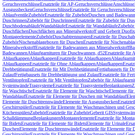
Geruchsverschlüsse
Ersatzteile für AP-Geruchsverschlüsse
Anschlüsse
Ausgussbecken
Geruchsverschlüsse
Ersatzteile für Geruchsverschlüsse
Ablaufventile
Zubehör
Ersatzteile für Zubehör
Duschen und Badewan
Duschrinnen
Zubehör für Duschrinnen
Ersatzteile für Zubehör für Du
Duschbodenabläufe
Wandabläufe
Ersatzteile für Wandabläufe
Zubehör 
Duschflächen
Duschflächen aus Mineralwerkstoff und Geberit Duofix 
Montageelemente
Zubehör
Duschabtrennungen
Ersatzteile für Duscha
Zubehör
Nischenablageboxen für Duschen
Ersatzteile für Nischenab
Mineralwerkstoff
Ersatzteile für Badewannen aus Mineralwerkstoff
Ba
Badewannen
Ablaufgarnituren für Duschwannen, d52
Ersatzteile für
Ablaufkappen
Ablaufkappen
Ersatzteile für Ablaufkappen
Ablaufgarni
Ablaufkappen
Ersatzteile für Ohne Ablaufkappen
Ablaufkappen
Ersatz
Drehbetätigung
Ersatzteile für Mit Drehbetätigung
Fertigbausets für D
Zulauf
Fertigbausets für Drehbetätigung und Zulauf
Ersatzteile für Fe
Ventilstopfen
Ersatzteile für Mit Ventilstopfen
Zubehör für Ablaufgarn
Systemwände
Tragsysteme
Ersatzteile für Tragsysteme
Beplankungen
Z
für Waschtische
Ersatzteile für Elemente für Waschtische
Elemente für 
Wandablauf
Ersatzteile für Elemente für Duschen mit Wandablauf
Ele
Elemente für Duschtrennwände
Elemente für Ausgussbecken
Ersatzte
Geschirrspüler
Ersatzteile für Elemente für Waschmaschinen und Gesc
Küchenspülen
Zubehör
Ersatzteile für Zubehör
Geberit GIS
Systemwän
Schalldämmung
Beplankungen
Montageelemente
Ersatzteile für Mont
für Bidets
Ersatzteile für Elemente für Bidets
Elemente für Urinale
Ersa
Duschen
Elemente für Duschtrennwände
Ersatzteile für Elemente fü
Geschirrspüler
Ersatzteile für Elemente für Waschmaschinen und Gesc