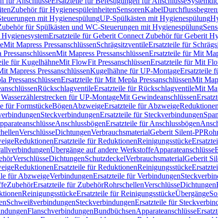
n für Anschlüsse
Ersatzteile für Befestigungen für Anschlüsse
Systemdi
iten
Zubehör für Hygienespüleinheiten
Sensoren
Kabel
Durchflussbegren
-Steuerungen mit Hygienespülung
UP-Spülkästen mit Hygienespülung
Hy
r Zubehör für Spülkästen und WC-Steuerungen mit Hygienespülung
Sens
t Hygienesystem
Ersatzteile für Geberit Connect Zubehör für Geberit 
le
Mit Mapress Pressanschlüssen
Schrägsitzventile
Ersatzteile für Schrägs
a Pressanschlüssen
Mit Mapress Pressanschlüssen
Ersatzteile für Mit Ma
eile für Kugelhähne
Mit FlowFit Pressanschlüssen
Ersatzteile für Mit F
 Mit Mapress Pressanschlüssen
Kugelhähne für UP-Montage
Ersatzteile
la Pressanschlüssen
Ersatzteile für Mit Mepla Pressanschlüssen
Mit Map
eanschlüssen
Rückschlagventile
Ersatzteile für Rückschlagventile
Mit Map
ür Wasserzählerstrecken für UP-Montage
Mit Gewindeanschlüssen
Ersatz
le für Formstücke
Bögen
Abzweige
Ersatzteile für Abzweige
Reduktione
verbindungen
Steckverbindungen
Ersatzteile für Steckverbindungen
Span
Apparateanschlüsse
Anschlussbögen
Ersatzteile für Anschlussbögen
Ansch
hellen
Verschlüsse
Dichtungen
Verbrauchsmaterial
Geberit Silent-PP
Roh
weige
Reduktionen
Ersatzteile für Reduktionen
Reinigungsstücke
Ersatzte
allverbindungen
Übergänge auf andere Werkstoffe
Apparateanschlüsse
E
ehör
Verschlüsse
Dichtungen
Schutzdeckel
Verbrauchsmaterial
Geberit Si
weige
Reduktionen
Ersatzteile für Reduktionen
Reinigungsstücke
Ersatzte
ile für Abzweige
Verbindungen
Ersatzteile für Verbindungen
Steckverbi
ffe
Zubehör
Ersatzteile für Zubehör
Rohrschellen
Verschlüsse
Dichtungen
ktionen
Reinigungsstücke
Ersatzteile für Reinigungsstücke
Übergänge
So
gen
Schweißverbindungen
Steckverbindungen
Ersatzteile für Steckverbi
bindungen
Flanschverbindungen
Bundbüchsen
Apparateanschlüsse
Ersatz