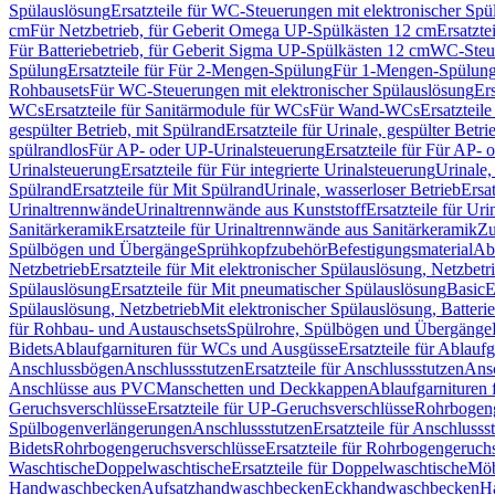
Spülauslösung
Ersatzteile für WC-Steuerungen mit elektronischer Spü
cm
Für Netzbetrieb, für Geberit Omega UP-Spülkästen 12 cm
Ersatzte
Für Batteriebetrieb, für Geberit Sigma UP-Spülkästen 12 cm
WC-Steue
Spülung
Ersatzteile für Für 2-Mengen-Spülung
Für 1-Mengen-Spülun
Rohbausets
Für WC-Steuerungen mit elektronischer Spülauslösung
Er
WCs
Ersatzteile für Sanitärmodule für WCs
Für Wand-WCs
Ersatztei
gespülter Betrieb, mit Spülrand
Ersatzteile für Urinale, gespülter Betr
spülrandlos
Für AP- oder UP-Urinalsteuerung
Ersatzteile für Für AP-
Urinalsteuerung
Ersatzteile für Für integrierte Urinalsteuerung
Urinale,
Spülrand
Ersatzteile für Mit Spülrand
Urinale, wasserloser Betrieb
Ersat
Urinaltrennwände
Urinaltrennwände aus Kunststoff
Ersatzteile für Ur
Sanitärkeramik
Ersatzteile für Urinaltrennwände aus Sanitärkeramik
Zu
Spülbögen und Übergänge
Sprühkopfzubehör
Befestigungsmaterial
Abl
Netzbetrieb
Ersatzteile für Mit elektronischer Spülauslösung, Netzbetr
Spülauslösung
Ersatzteile für Mit pneumatischer Spülauslösung
Basic
E
Spülauslösung, Netzbetrieb
Mit elektronischer Spülauslösung, Batterie
für Rohbau- und Austauschsets
Spülrohre, Spülbögen und Übergänge
Bidets
Ablaufgarnituren für WCs und Ausgüsse
Ersatzteile für Ablau
Anschlussbögen
Anschlussstutzen
Ersatzteile für Anschlussstutzen
Ansc
Anschlüsse aus PVC
Manschetten und Deckkappen
Ablaufgarnituren 
Geruchsverschlüsse
Ersatzteile für UP-Geruchsverschlüsse
Rohrbogeng
Spülbogenverlängerungen
Anschlussstutzen
Ersatzteile für Anschlusss
Bidets
Rohrbogengeruchsverschlüsse
Ersatzteile für Rohrbogengeruch
Waschtische
Doppelwaschtische
Ersatzteile für Doppelwaschtische
Möb
Handwaschbecken
Aufsatzhandwaschbecken
Eckhandwaschbecken
H