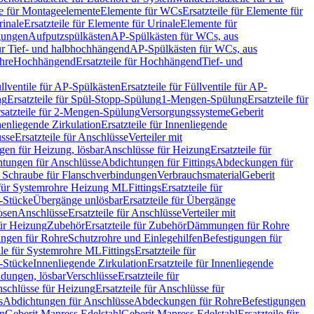
le für Montageelemente
Elemente für WCs
Ersatzteile für Elemente für
rinale
Ersatzteile für Elemente für Urinale
Elemente für
igungen
Aufputzspülkästen
AP-Spülkästen für WCs, aus
für Tief- und halbhochhängend
AP-Spülkästen für WCs, aus
ohre
Hochhängend
Ersatzteile für Hochhängend
Tief- und
llventile für AP-Spülkästen
Ersatzteile für Füllventile für AP-
ng
Ersatzteile für Spül-Stopp-Spülung
1-Mengen-Spülung
Ersatzteile für
satzteile für 2-Mengen-Spülung
Versorgungssysteme
Geberit
nenliegende Zirkulation
Ersatzteile für Innenliegende
sse
Ersatzteile für Anschlüsse
Verteiler mit
en für Heizung, lösbar
Anschlüsse für Heizung
Ersatzteile für
tungen für Anschlüsse
Abdichtungen für Fittings
Abdeckungen für
s Schraube für Flanschverbindungen
Verbrauchsmaterial
Geberit
e für Systemrohre Heizung ML
Fittings
Ersatzteile für
T-Stücke
Übergänge unlösbar
Ersatzteile für Übergänge
osen
Anschlüsse
Ersatzteile für Anschlüsse
Verteiler mit
für Heizung
Zubehör
Ersatzteile für Zubehör
Dämmungen für Rohre
ungen für Rohre
Schutzrohre und Einlegehilfen
Befestigungen für
ile für Systemrohre ML
Fittings
Ersatzteile für
T-Stücke
Innenliegende Zirkulation
Ersatzteile für Innenliegende
ndungen, lösbar
Verschlüsse
Ersatzteile für
schlüsse für Heizung
Ersatzteile für Anschlüsse für
s
Abdichtungen für Anschlüsse
Abdeckungen für Rohre
Befestigungen
en
Geberit Mapress Edelstahl
Geberit Mapress Edelstahl
Ersatzteile für