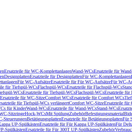
en
Ersatzteile für WC-Komplettanlagen
Wand-WCs
Ersatzteile für Wa
ken
Designplatten
Ersatzteile für Designplatten
Für WC-Komplettanlagen
tanlagen
Für WC-Aufsätze
Ersatzteile für Für WC-Aufsätze
Für WC-Au
eile für Tiefspül-WCs
Flachspül-WCs
Ersatzteile für Flachspül-WCs
Stan
iefspül-WCs
Ersatzteile für Tiefspül-WCs
Flachspül-WCs
Ersatzteile fü
Ersatzteile für WC-Sitze
Comfort WCs
Ersatzteile für Comfort WCs
Tie
rsatzteile für Tiefspül-WCs verlängert
Comfort WC-Sitze
Ersatzteile fü
WCs für Kinder
Wand-WCs
Ersatzteile für Wand-WCs
Stand-WCs
Ersatzt
r WC-Sitzringe
Hock-WCs
Mit Spülung
Zubehör
Befestigungsmaterial
Bide
C-Steuerungen
Betätigungsplatten
Ersatzteile für Betätigungsplatten
Für 
Kappa UP-Spülkästen
Ersatzteile für Für Kappa UP-Spülkästen
Für Delt
P-Spülkästen
Ersatzteile für Für 300T UP-Spülkästen
Zubehör
Verbrauc