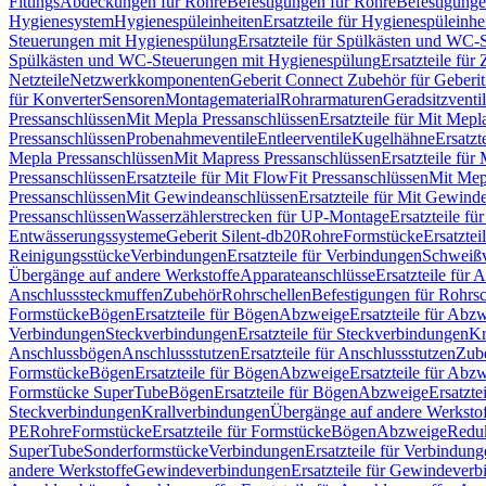
Fittings
Abdeckungen für Rohre
Befestigungen für Rohre
Befestigunge
Hygienesystem
Hygienespüleinheiten
Ersatzteile für Hygienespüleinhe
Steuerungen mit Hygienespülung
Ersatzteile für Spülkästen und WC
Spülkästen und WC-Steuerungen mit Hygienespülung
Ersatzteile fü
Netzteile
Netzwerkkomponenten
Geberit Connect Zubehör für Geberi
für Konverter
Sensoren
Montagematerial
Rohrarmaturen
Geradsitzventi
Pressanschlüssen
Mit Mepla Pressanschlüssen
Ersatzteile für Mit Mepl
Pressanschlüssen
Probenahmeventile
Entleerventile
Kugelhähne
Ersatzt
Mepla Pressanschlüssen
Mit Mapress Pressanschlüssen
Ersatzteile für
Pressanschlüssen
Ersatzteile für Mit FlowFit Pressanschlüssen
Mit Mep
Pressanschlüssen
Mit Gewindeanschlüssen
Ersatzteile für Mit Gewind
Pressanschlüssen
Wasserzählerstrecken für UP-Montage
Ersatzteile f
Entwässerungssysteme
Geberit Silent-db20
Rohre
Formstücke
Ersatztei
Reinigungsstücke
Verbindungen
Ersatzteile für Verbindungen
Schweiß
Übergänge auf andere Werkstoffe
Apparateanschlüsse
Ersatzteile für 
Anschlusssteckmuffen
Zubehör
Rohrschellen
Befestigungen für Rohrsc
Formstücke
Bögen
Ersatzteile für Bögen
Abzweige
Ersatzteile für Abz
Verbindungen
Steckverbindungen
Ersatzteile für Steckverbindungen
Kr
Anschlussbögen
Anschlussstutzen
Ersatzteile für Anschlussstutzen
Zub
Formstücke
Bögen
Ersatzteile für Bögen
Abzweige
Ersatzteile für Abz
Formstücke SuperTube
Bögen
Ersatzteile für Bögen
Abzweige
Ersatzte
Steckverbindungen
Krallverbindungen
Übergänge auf andere Werksto
PE
Rohre
Formstücke
Ersatzteile für Formstücke
Bögen
Abzweige
Redu
SuperTube
Sonderformstücke
Verbindungen
Ersatzteile für Verbindun
andere Werkstoffe
Gewindeverbindungen
Ersatzteile für Gewindever