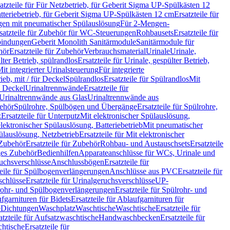
atzteile für Für Netzbetrieb, für Geberit Sigma UP-Spülkästen 12
tteriebetrieb, für Geberit Sigma UP-Spülkästen 12 cm
Ersatzteile für
gen mit pneumatischer Spülauslösung
Für 2-Mengen-
satzteile für Zubehör für WC-Steuerungen
Rohbausets
Ersatzteile für
bindungen
Geberit Monolith Sanitärmodule
Sanitärmodule für
hör
Ersatzteile für Zubehör
Verbrauchsmaterial
Urinale
Urinale,
lter Betrieb, spülrandlos
Ersatzteile für Urinale, gespülter Betrieb,
Mit integrierter Urinalsteuerung
Für integrierte
rieb, mit / für Deckel
Spülrandlos
Ersatzteile für Spülrandlos
Mit
e Deckel
Urinaltrennwände
Ersatzteile für
r Urinaltrennwände aus Glas
Urinaltrennwände aus
ehör
Spülrohre, Spülbögen und Übergänge
Ersatzteile für Spülrohre,
z
Ersatzteile für Unterputz
Mit elektronischer Spülauslösung,
 elektronischer Spülauslösung, Batteriebetrieb
Mit pneumatischer
ülauslösung, Netzbetrieb
Ersatzteile für Mit elektronischer
Zubehör
Ersatzteile für Zubehör
Rohbau- und Austauschsets
Ersatzteile
ges Zubehör
Bedienhilfen
Apparateanschlüsse für WCs, Urinale und
ruchsverschlüsse
Anschlussbögen
Ersatzteile für
teile für Spülbogenverlängerungen
Anschlüsse aus PVC
Ersatzteile für
schlüsse
Ersatzteile für Urinalgeruchsverschlüsse
UP-
rohr- und Spülbogenverlängerungen
Ersatzteile für Spülrohr- und
fgarnituren für Bidets
Ersatzteile für Ablaufgarnituren für
e
Dichtungen
Waschplatz
Waschtische
Waschtische
Ersatzteile für
atzteile für Aufsatzwaschtische
Handwaschbecken
Ersatzteile für
htische
Ersatzteile für