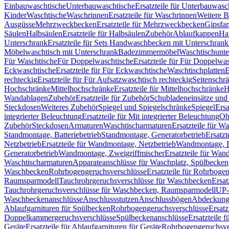
Einbauwaschtische
Unterbauwaschtische
Ersatzteile für Unterbauwasc
Kinder
Waschtische
Waschrinnen
Ersatzteile für Waschrinnen
Weitere 
Ausgüsse
Mehrzweckbecken
Ersatzteile für Mehrzweckbecken
Gipsfa
Säulen
Halbsäulen
Ersatzteile für Halbsäulen
Zubehör
Ablaufkappen
Ha
Unterschrank
Ersatzteile für Sets Handwaschbecken mit Unterschrank
Möbelwaschtisch mit Unterschrank
Badezimmermöbel
Waschtischunte
Für Waschtische
Für Doppelwaschtische
Ersatzteile für Für Doppelwa
Eckwaschtische
Ersatzteile für Für Eckwaschtische
Waschtischplatten
E
rechteckig
Ersatzteile für Für Aufsatzwaschtisch rechteckig
Seitenschr
Hochschränke
Mittelhochschränke
Ersatzteile für Mittelhochschränke
H
Wandablagen
Zubehör
Ersatzteile für Zubehör
Schubladeneinsätze un
Steckdosen
Weiteres Zubehör
Spiegel und Spiegelschränke
Spiegel
Ersa
integrierter Beleuchtung
Ersatzteile für Mit integrierter Beleuchtung
Oh
Zubehör
Steckdosen
Armaturen
Waschtischarmaturen
Ersatzteile für W
Standmontage, Batteriebetrieb
Standmontage, Generatorbetrieb
Ersatzt
Netzbetrieb
Ersatzteile für Wandmontage, Netzbetrieb
Wandmontage, Ba
Generatorbetrieb
Wandmontage, Zweigriffmischer
Ersatzteile für Wa
Waschtischarmaturen
Apparateanschlüsse für Waschplatz, Spülbecke
Waschbecken
Rohrbogengeruchsverschlüsse
Ersatzteile für Rohrboge
Raumsparmodell
Tauchrohrgeruchsverschlüsse für Waschbecken
Ersat
Tauchrohrgeruchsverschlüsse für Waschbecken, Raumsparmodell
UP-
Waschbeckenanschlüsse
Anschlussstutzen
Anschlussbögen
Abdeckung
Ablaufgarnituren für Spülbecken
Rohrbogengeruchsverschlüsse
Ersatz
Doppelkammergeruchsverschlüsse
Spülbeckenanschlüsse
Ersatzteile 
Geräte
Ersatzteile für Ablaufgarnituren für Geräte
Rohrbogengeruchsve