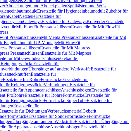
chtungen
Sets Schraube für Flanschverbindungen
Geberit
zer
Abdeckungen und Abdeckplatten
Spülkästen und WC-
gieneeinbaumodule
Ersatzteile für Hygieneeinbaumodule
Zubehör für
oren
Kabel
Netzteile
Ersatzteile für
Hygienesystem
Gateways
Ersatzteile für Gateways
Konverter
Ersatzteile
itzventile
Mit FlowFit Pressanschlüssen
Ersatzteile für Mit FlowFit
press
lowFit Pressanschlüssen
Mit Mepla Pressanschlüssen
Ersatzteile für Mit
 für Kugelhähne für UP-Montage
Mit FlowFit
ress Pressanschlüssen
Ersatzteile für Mit Mapress
ress Pressanschlüssen
Ersatzteile für Mit Mapress
teile für Mit Gewindeanschlüssen
Gebäude-
n
Reinigungsstücke
Ersatzteile für
nverbindungen
Übergänge auf andere Werkstoffe
Ersatzteile für
lusssteckmuffen
Ersatzteile für
re
Ersatzteile für Rohre
Formstücke
Ersatzteile für
ile für Reinigungsstücke
Verbindungen
Ersatzteile für
rsatzteile für Apparateanschlüsse
Anschlussbögen
Ersatzteile für
lent-Pro
Rohre
Ersatzteile für Rohre
Formstücke
Ersatzteile für
ile für Reinigungsstücke
Formstücke SuperTube
Ersatzteile für
ndungen
Ersatzteile für
Ersatzteile für Dichtungen
Verbrauchsmaterial
Geberit
nderformstücke
Ersatzteile für Sonderformstücke
Formstücke
ndungen
Übergänge auf andere Werkstoffe
Ersatzteile für Übergänge auf
teile für Apparateanschlüsse
Anschlussbögen
Ersatzteile für