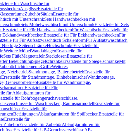
atzteile für Waschtische für
sgussbecken
Ausgüsse
Ersatzteile für
r Klassenräume
Zubehör
Säulen
Ersatzteile für
htisch mit Unterschrank
Sets Handwaschbecken mit
Unterschrank
Sets Möbelwaschtisch mit Unterschrank
Ersatzteile für Sets
en
Ersatzteile für Für Handwaschbecken
Für Waschtische
Ersatzteile für
r Eckhandwaschbecken
Ersatzteile für Für Eckhandwaschbecken
Für
atzteile für Für Aufsatzwaschtisch Schalenform
Für Aufsatzwaschtisch
ür Niedrige Seitenschränke
Hochschränke
Ersatzteile für
für Weitere Möbel
Wandablagen
Ersatzteile für
fe
Sets Füße
Magnettafeln
Steckdosen
Ersatzteile für
ierter Beleuchtung
Spiegelschränke
Ersatzteile für Spiegelschränke
Mit
Zubehör
Lichtelemente
Griffe
Weiteres
age, Netzbetrieb
Standmontage, Batteriebetrieb
Ersatzteile für
r
Ersatzteile für Standmontage, Einhebelmischer
Wandmontage,
, Generatorbetrieb
Ersatzteile für Wandmontage,
ischarmaturen
Ersatzteile für Für
eile für Ablaufgarnituren für
satzteile für Rohrbogengeruchsverschlüsse,
chsverschlüsse für Waschbecken, Raumsparmodell
Ersatzteile für
anschlüsse
Ersatzteile für
erungen
Betätigungen
Ablaufgarnituren für Spülbecken
Ersatzteile für
se
Ersatzteile für
en
Zubehör
Ersatzteile für Zubehör
Ablaufgarnituren für
chlüsse
Ersatzteile für UP-Geruchsverschlüsse
AP-