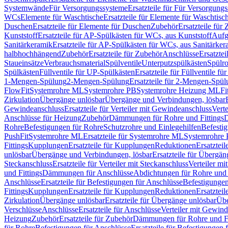
Systemwände
Für Versorgungssysteme
Ersatzteile für Für Versorgung
WCs
Elemente für Waschtische
Ersatzteile für Elemente für Waschtisc
Duschen
Ersatzteile für Elemente für Duschen
Zubehör
Ersatzteile für
Kunststoff
Ersatzteile für AP-Spülkästen für WCs, aus Kunststoff
Aufg
Sanitärkeramik
Ersatzteile für AP-Spülkästen für WCs, aus Sanitärker
halbhochhängend
Zubehör
Ersatzteile für Zubehör
Anschlüsse
Ersatztei
Staueinsätze
Verbrauchsmaterial
Spülventile
Unterputzspülkästen
Spülr
Spülkästen
Füllventile für UP-Spülkästen
Ersatzteile für Füllventile f
1-Mengen-Spülung
2-Mengen-Spülung
Ersatzteile für 2-Mengen-Spül
FlowFit
Systemrohre ML
Systemrohre PB
Systemrohre Heizung ML
Fi
Zirkulation
Übergänge unlösbar
Übergänge und Verbindungen, lösbar
Gewindeanschluss
Ersatzteile für Verteiler mit Gewindeanschluss
Verte
Anschlüsse für Heizung
Zubehör
Dämmungen für Rohre und Fittings
D
Rohre
Befestigungen für Rohre
Schutzrohre und Einlegehilfen
Befesti
PushFit
Systemrohre ML
Ersatzteile für Systemrohre ML
Systemrohre
Fittings
Kupplungen
Ersatzteile für Kupplungen
Reduktionen
Ersatztei
unlösbar
Übergänge und Verbindungen, lösbar
Ersatzteile für Übergä
Steckanschluss
Ersatzteile für Verteiler mit Steckanschluss
Verteiler m
und Fittings
Dämmungen für Anschlüsse
Abdichtungen für Rohre und 
Anschlüsse
Ersatzteile für Befestigungen für Anschlüsse
Befestigungen 
Fittings
Kupplungen
Ersatzteile für Kupplungen
Reduktionen
Ersatztei
Zirkulation
Übergänge unlösbar
Ersatzteile für Übergänge unlösbar
Übe
Verschlüsse
Anschlüsse
Ersatzteile für Anschlüsse
Verteiler mit Gewin
Heizung
Zubehör
Ersatzteile für Zubehör
Dämmungen für Rohre und Fi
für Rohre
Befestigungen für Anschlüsse
Ersatzteile für Befestigungen 