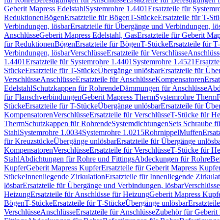
Geberit Mapress Edelstahl
Systemrohre 1.4401
Ersatzteile für System
Reduktionen
Bögen
Ersatzteile für Bögen
T-Stücke
Ersatzteile für T-St
Verbindungen, lösbar
Ersatzteile für Übergänge und Verbindungen, lö
Anschlüsse
Geberit Mapress Edelstahl, Gas
Ersatzteile für Geberit Ma
für Reduktionen
Bögen
Ersatzteile für Bögen
T-Stücke
Ersatzteile für T
Verbindungen, lösbar
Verschlüsse
Ersatzteile für Verschlüsse
Anschlüss
1.4401
Ersatzteile für Systemrohre 1.4401
Systemrohre 1.4521
Ersatzt
Stücke
Ersatzteile für T-Stücke
Übergänge unlösbar
Ersatzteile für Üb
Verschlüsse
Anschlüsse
Ersatzteile für Anschlüsse
Kompensatoren
Ersa
Edelstahl
Schutzkappen für Rohrende
Dämmungen für Anschlüsse
Abd
für Flanschverbindungen
Geberit Mapress Therm
Systemrohre Therm
F
Stücke
Ersatzteile für T-Stücke
Übergänge unlösbar
Ersatzteile für Üb
Kompensatoren
Verschlüsse
Ersatzteile für Verschlüsse
T-Stücke für H
Therm
Schutzkappen für Rohrende
Systemdichtungen
Sets Schraube f
Stahl
Systemrohre 1.0034
Systemrohre 1.0215
Rohrnippel
Muffen
Ersat
für Kreuzstücke
Übergänge unlösbar
Ersatzteile für Übergänge unlösb
Kompensatoren
Verschlüsse
Ersatzteile für Verschlüsse
T-Stücke für H
Stahl
Abdichtungen für Rohre und Fittings
Abdeckungen für Rohre
Be
Kupfer
Geberit Mapress Kupfer
Ersatzteile für Geberit Mapress Kupfe
Stücke
Innenliegende Zirkulation
Ersatzteile für Innenliegende Zirkula
lösbar
Ersatzteile für Übergänge und Verbindungen, lösbar
Verschlüsse
Heizung
Ersatzteile für Anschlüsse für Heizung
Geberit Mapress Kupfe
Bögen
T-Stücke
Ersatzteile für T-Stücke
Übergänge unlösbar
Ersatzteil
Verschlüsse
Anschlüsse
Ersatzteile für Anschlüsse
Zubehör für Geberit