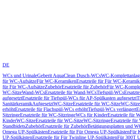
DE
WCs und Urinale
Geberit AquaClean Dusch-WCs
WC-Komplettanlag
für WC-Aufsätze
Für WC-Keramiken
Ersatzteile für Für WC-Kerami
für Für WC-Aufsätze
Zubehör
Ersatzteile für Zubehör
Für WC-Komplet
WC-Sitze
Wand-WCs
Ersatzteile für Wand-WCs
Tiefspül-WCs
Ersatzt
aufgesetzt
Ersatzteile für Tiefspül-WCs für AP-Spülkasten aufgesetzt
T
Sanitärkeramik
Aufgesetzt
WC-Sitze
Ersatzteile für WC-Sitze
WC-Sitze
erhöht
Ersatzteile für Flachspül-WCs erhöht
Tiefspül-WCs verlängert
E
Sitzringe
Ersatzteile für WC-Sitzringe
WCs für Kinder
Ersatzteile für 
Kinder
WC-Sitze
Ersatzteile für WC-Sitze
WC-Sitzringe
Ersatzteile fü
Standbidets
Zubehör
Ersatzteile für Zubehör
Betätigungsplatten und W
Omega UP-Spülkästen
Ersatzteile für Für Omega UP-Spülkästen
Für 
UP-Spülkästen
Ersatzteile für Für Twinline UP-Spülkästen
Für 300T U