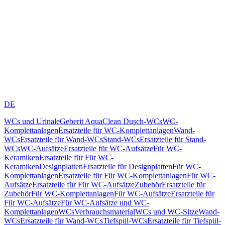
DE
WCs und Urinale
Geberit AquaClean Dusch-WCs
WC-
Komplettanlagen
Ersatzteile für WC-Komplettanlagen
Wand-
WCs
Ersatzteile für Wand-WCs
Stand-WCs
Ersatzteile für Stand-
WCs
WC-Aufsätze
Ersatzteile für WC-Aufsätze
Für WC-
Keramiken
Ersatzteile für Für WC-
Keramiken
Designplatten
Ersatzteile für Designplatten
Für WC-
Komplettanlagen
Ersatzteile für Für WC-Komplettanlagen
Für WC-
Aufsätze
Ersatzteile für Für WC-Aufsätze
Zubehör
Ersatzteile für
Zubehör
Für WC-Komplettanlagen
Für WC-Aufsätze
Ersatzteile für
Für WC-Aufsätze
Für WC-Aufsätze und WC-
Komplettanlagen
WCs
Verbrauchsmaterial
WCs und WC-Sitze
Wand-
WCs
Ersatzteile für Wand-WCs
Tiefspül-WCs
Ersatzteile für Tiefspül-