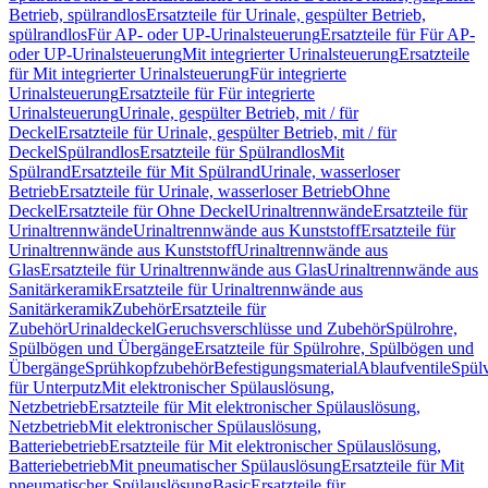
Betrieb, spülrandlos
Ersatzteile für Urinale, gespülter Betrieb,
spülrandlos
Für AP- oder UP-Urinalsteuerung
Ersatzteile für Für AP-
oder UP-Urinalsteuerung
Mit integrierter Urinalsteuerung
Ersatzteile
für Mit integrierter Urinalsteuerung
Für integrierte
Urinalsteuerung
Ersatzteile für Für integrierte
Urinalsteuerung
Urinale, gespülter Betrieb, mit / für
Deckel
Ersatzteile für Urinale, gespülter Betrieb, mit / für
Deckel
Spülrandlos
Ersatzteile für Spülrandlos
Mit
Spülrand
Ersatzteile für Mit Spülrand
Urinale, wasserloser
Betrieb
Ersatzteile für Urinale, wasserloser Betrieb
Ohne
Deckel
Ersatzteile für Ohne Deckel
Urinaltrennwände
Ersatzteile für
Urinaltrennwände
Urinaltrennwände aus Kunststoff
Ersatzteile für
Urinaltrennwände aus Kunststoff
Urinaltrennwände aus
Glas
Ersatzteile für Urinaltrennwände aus Glas
Urinaltrennwände aus
Sanitärkeramik
Ersatzteile für Urinaltrennwände aus
Sanitärkeramik
Zubehör
Ersatzteile für
Zubehör
Urinaldeckel
Geruchsverschlüsse und Zubehör
Spülrohre,
Spülbögen und Übergänge
Ersatzteile für Spülrohre, Spülbögen und
Übergänge
Sprühkopfzubehör
Befestigungsmaterial
Ablaufventile
Spülv
für Unterputz
Mit elektronischer Spülauslösung,
Netzbetrieb
Ersatzteile für Mit elektronischer Spülauslösung,
Netzbetrieb
Mit elektronischer Spülauslösung,
Batteriebetrieb
Ersatzteile für Mit elektronischer Spülauslösung,
Batteriebetrieb
Mit pneumatischer Spülauslösung
Ersatzteile für Mit
pneumatischer Spülauslösung
Basic
Ersatzteile für