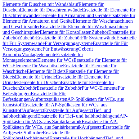
Elemente für Duschen mit Wandablauf
Elemente für
Duschen
Elemente für Duschtrennwände
Ersatzteile für Elemente für
Duschtrennwände
Elemente für Armaturen und Geräte
Ersatzteile für
Elemente für Armaturen und Geräte
Elemente für Waschmaschinen
und Geschirrspüler
Ersatzteile für Elemente für Waschmaschinen
und Geschirrspüler
Elemente für Konsollasten
Zubehör
Ersatzteile für
Zubehör
Zubehör
Ersatzteile für Zubehör
Für Systemwände
Ersatzteile
für Für Systemwände
Für Versorgungssysteme
Ersatzteile für Für
Versorgungssysteme
Für Entwässerung
Geberit
Kombifix
Montageelemente
Ersatzteile für
Montageelemente
Elemente für WCs
Ersatzteile für Elemente für
WCs
Elemente für Waschtische
Ersatzteile für Elemente für
Waschtische
Elemente für Bidets
Ersatzteile für Elemente für
Bidets
Elemente für Urinale
Ersatzteile für Elemente für
Urinale
Elemente für Duschen
Ersatzteile für Elemente für
Duschen
Zubehör
Ersatzteile für Zubehör
Für WC-Elemente
Für
Befestigungen
Ersatzteile für Für
Befestigungen
Aufputzspülkästen
AP-Spülkästen für WCs, aus
Kunststoff
Ersatzteile für AP-Spülkästen für WCs, aus
Kunststoff
Aufgesetzt
Ersatzteile für Aufgesetzt
Tief- und
halbhochhängend
Ersatzteile für Tief- und halbhochhängend
AP-
Spülkästen für WCs, aus Sanitärkeramik
Ersatzteile für AP-
Spülkästen für WCs, aus Sanitärkeramik
Aufgesetzt
Ersatzteile für
Aufgesetzt
Spülrohre
Ersatzteile für
Spülrohre
Hochhängend
Ersatzteile für Hochhängend
Tief- und