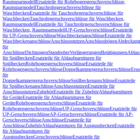
Raumsparmodell
Ersatzteile für Rohrbogengeruchsverschlüsse,
Raumsparmodell
Tauchrohrgeruchsverschlüsse für
Waschbecken
Ersatzteile für Tauchrohrgeruchsverschlüsse für
Waschbecken
Tauchrohrgeruchsverschlüsse für Waschbecken,
Raumsparmodell
Ersatzteile für Tauchrohrgeruchsverschlüsse für
Waschbecken, Raumsparmodell
UP-Geruchsverschlüsse
Ersatzteile
für UP-Geruchsverschlüsse
Waschbeckenanschlüsse
Ersatzteile für
Waschbeckenanschlüsse
Anschlussstutzen
Anschlussbögen
Abdeckung
für
Anschlüsse
Dichtungen
Standrohre
Verlängerungen
Betätigungen
Ablauf
für Spülbecken
Ersatzteile für Ablaufgarnituren für
Spülbecken
Rohrbogengeruchsverschlüsse
Ersatzteile für
Rohrbogengeruchsverschlüsse
Doppelkammergeruchsverschlüsse
Ersa
für
Doppelkammergeruchsverschlüsse
Spülbeckenanschlüsse
Ersatzteile
für Spülbeckenanschlüsse
Anschlussstutzen
Ersatzteile für
Anschlussstutzen
Zubehör
Ersatzteile für Zubehör
Ablaufgarnituren
für Geräte
Ersatzteile für Ablaufgarnituren für
Geräte
Rohrbogengeruchsverschlüsse
Ersatzteile für
Rohrbogengeruchsverschlüsse
UP-Geruchsverschlüsse
Ersatzteile für
UP-Geruchsverschlüsse
AP-Geruchsverschlüsse
Ersatzteile für AP-
Geruchsverschlüsse
Anschlüsse
Ersatzteile für
Anschlüsse
Zubehör
Ablaufgarnituren für Ausgussbecken
Ersatzteile
für Ablaufgarnituren für
Ausgussbecken
Geruchsverschlüsse
Ersatzteile für