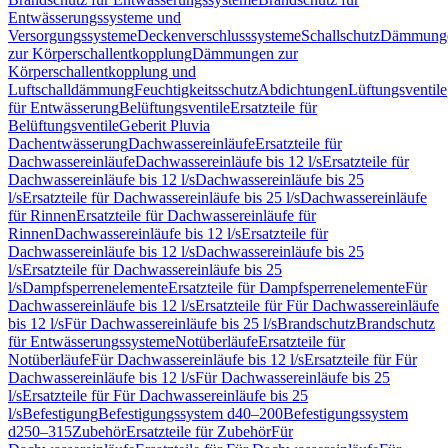
Entwässerungssysteme und
Versorgungssysteme
Deckenverschlusssysteme
Schallschutz
Dämmung
zur Körperschallentkopplung
Dämmungen zur
Körperschallentkopplung und
Luftschalldämmung
Feuchtigkeitsschutz
Abdichtungen
Lüftungsventile
für Entwässerung
Belüftungsventile
Ersatzteile für
Belüftungsventile
Geberit Pluvia
Dachentwässerung
Dachwassereinläufe
Ersatzteile für
Dachwassereinläufe
Dachwassereinläufe bis 12 l/s
Ersatzteile für
Dachwassereinläufe bis 12 l/s
Dachwassereinläufe bis 25
l/s
Ersatzteile für Dachwassereinläufe bis 25 l/s
Dachwassereinläufe
für Rinnen
Ersatzteile für Dachwassereinläufe für
Rinnen
Dachwassereinläufe bis 12 l/s
Ersatzteile für
Dachwassereinläufe bis 12 l/s
Dachwassereinläufe bis 25
l/s
Ersatzteile für Dachwassereinläufe bis 25
l/s
Dampfsperrenelemente
Ersatzteile für Dampfsperrenelemente
Für
Dachwassereinläufe bis 12 l/s
Ersatzteile für Für Dachwassereinläufe
bis 12 l/s
Für Dachwassereinläufe bis 25 l/s
Brandschutz
Brandschutz
für Entwässerungssysteme
Notüberläufe
Ersatzteile für
Notüberläufe
Für Dachwassereinläufe bis 12 l/s
Ersatzteile für Für
Dachwassereinläufe bis 12 l/s
Für Dachwassereinläufe bis 25
l/s
Ersatzteile für Für Dachwassereinläufe bis 25
l/s
Befestigung
Befestigungssystem d40–200
Befestigungssystem
d250–315
Zubehör
Ersatzteile für Zubehör
Für