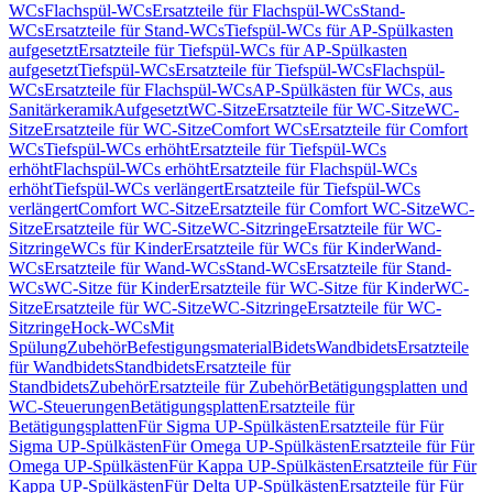
WCs
Flachspül-WCs
Ersatzteile für Flachspül-WCs
Stand-
WCs
Ersatzteile für Stand-WCs
Tiefspül-WCs für AP-Spülkasten
aufgesetzt
Ersatzteile für Tiefspül-WCs für AP-Spülkasten
aufgesetzt
Tiefspül-WCs
Ersatzteile für Tiefspül-WCs
Flachspül-
WCs
Ersatzteile für Flachspül-WCs
AP-Spülkästen für WCs, aus
Sanitärkeramik
Aufgesetzt
WC-Sitze
Ersatzteile für WC-Sitze
WC-
Sitze
Ersatzteile für WC-Sitze
Comfort WCs
Ersatzteile für Comfort
WCs
Tiefspül-WCs erhöht
Ersatzteile für Tiefspül-WCs
erhöht
Flachspül-WCs erhöht
Ersatzteile für Flachspül-WCs
erhöht
Tiefspül-WCs verlängert
Ersatzteile für Tiefspül-WCs
verlängert
Comfort WC-Sitze
Ersatzteile für Comfort WC-Sitze
WC-
Sitze
Ersatzteile für WC-Sitze
WC-Sitzringe
Ersatzteile für WC-
Sitzringe
WCs für Kinder
Ersatzteile für WCs für Kinder
Wand-
WCs
Ersatzteile für Wand-WCs
Stand-WCs
Ersatzteile für Stand-
WCs
WC-Sitze für Kinder
Ersatzteile für WC-Sitze für Kinder
WC-
Sitze
Ersatzteile für WC-Sitze
WC-Sitzringe
Ersatzteile für WC-
Sitzringe
Hock-WCs
Mit
Spülung
Zubehör
Befestigungsmaterial
Bidets
Wandbidets
Ersatzteile
für Wandbidets
Standbidets
Ersatzteile für
Standbidets
Zubehör
Ersatzteile für Zubehör
Betätigungsplatten und
WC-Steuerungen
Betätigungsplatten
Ersatzteile für
Betätigungsplatten
Für Sigma UP-Spülkästen
Ersatzteile für Für
Sigma UP-Spülkästen
Für Omega UP-Spülkästen
Ersatzteile für Für
Omega UP-Spülkästen
Für Kappa UP-Spülkästen
Ersatzteile für Für
Kappa UP-Spülkästen
Für Delta UP-Spülkästen
Ersatzteile für Für