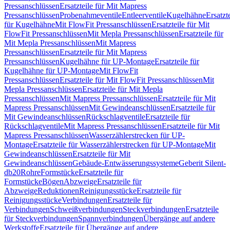
Pressanschlüssen
Ersatzteile für Mit Mapress
Pressanschlüssen
Probenahmeventile
Entleerventile
Kugelhähne
Ersatzt
für Kugelhähne
Mit FlowFit Pressanschlüssen
Ersatzteile für Mit
FlowFit Pressanschlüssen
Mit Mepla Pressanschlüssen
Ersatzteile für
Mit Mepla Pressanschlüssen
Mit Mapress
Pressanschlüssen
Ersatzteile für Mit Mapress
Pressanschlüssen
Kugelhähne für UP-Montage
Ersatzteile für
Kugelhähne für UP-Montage
Mit FlowFit
Pressanschlüssen
Ersatzteile für Mit FlowFit Pressanschlüssen
Mit
Mepla Pressanschlüssen
Ersatzteile für Mit Mepla
Pressanschlüssen
Mit Mapress Pressanschlüssen
Ersatzteile für Mit
Mapress Pressanschlüssen
Mit Gewindeanschlüssen
Ersatzteile für
Mit Gewindeanschlüssen
Rückschlagventile
Ersatzteile für
Rückschlagventile
Mit Mapress Pressanschlüssen
Ersatzteile für Mit
Mapress Pressanschlüssen
Wasserzählerstrecken für UP-
Montage
Ersatzteile für Wasserzählerstrecken für UP-Montage
Mit
Gewindeanschlüssen
Ersatzteile für Mit
Gewindeanschlüssen
Gebäude-Entwässerungssysteme
Geberit Silent-
db20
Rohre
Formstücke
Ersatzteile für
Formstücke
Bögen
Abzweige
Ersatzteile für
Abzweige
Reduktionen
Reinigungsstücke
Ersatzteile für
Reinigungsstücke
Verbindungen
Ersatzteile für
Verbindungen
Schweißverbindungen
Steckverbindungen
Ersatzteile
für Steckverbindungen
Spannverbindungen
Übergänge auf andere
Werkstoffe
Ersatzteile für Übergänge auf andere