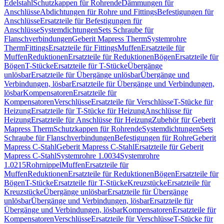
Edelstahl
Schutzkappen für Rohrende
Dämmungen für
Anschlüsse
Abdichtungen für Rohre und Fittings
Befestigungen für
Anschlüsse
Ersatzteile für Befestigungen für
Anschlüsse
Systemdichtungen
Sets Schraube für
Flanschverbindungen
Geberit Mapress Therm
Systemrohre
Therm
Fittings
Ersatzteile für Fittings
Muffen
Ersatzteile für
Muffen
Reduktionen
Ersatzteile für Reduktionen
Bögen
Ersatzteile für
Bögen
T-Stücke
Ersatzteile für T-Stücke
Übergänge
unlösbar
Ersatzteile für Übergänge unlösbar
Übergänge und
Verbindungen, lösbar
Ersatzteile für Übergänge und Verbindungen,
lösbar
Kompensatoren
Ersatzteile für
Kompensatoren
Verschlüsse
Ersatzteile für Verschlüsse
T-Stücke für
Heizung
Ersatzteile für T-Stücke für Heizung
Anschlüsse für
Heizung
Ersatzteile für Anschlüsse für Heizung
Zubehör für Geberit
Mapress Therm
Schutzkappen für Rohrende
Systemdichtungen
Sets
Schraube für Flanschverbindungen
Befestigungen für Rohre
Geberit
Mapress C-Stahl
Geberit Mapress C-Stahl
Ersatzteile für Geberit
Mapress C-Stahl
Systemrohre 1.0034
Systemrohre
1.0215
Rohrnippel
Muffen
Ersatzteile für
Muffen
Reduktionen
Ersatzteile für Reduktionen
Bögen
Ersatzteile für
Bögen
T-Stücke
Ersatzteile für T-Stücke
Kreuzstücke
Ersatzteile für
Kreuzstücke
Übergänge unlösbar
Ersatzteile für Übergänge
unlösbar
Übergänge und Verbindungen, lösbar
Ersatzteile für
Übergänge und Verbindungen, lösbar
Kompensatoren
Ersatzteile für
Kompensatoren
Verschlüsse
Ersatzteile für Verschlüsse
T-Stücke für