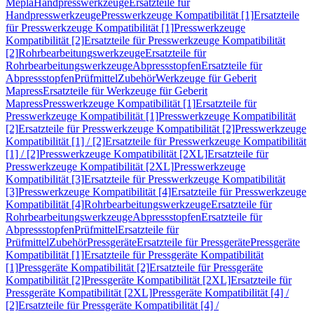
Mepla
Handpresswerkzeuge
Ersatzteile für
Handpresswerkzeuge
Presswerkzeuge Kompatibilität [1]
Ersatzteile
für Presswerkzeuge Kompatibilität [1]
Presswerkzeuge
Kompatibilität [2]
Ersatzteile für Presswerkzeuge Kompatibilität
[2]
Rohrbearbeitungswerkzeuge
Ersatzteile für
Rohrbearbeitungswerkzeuge
Abpressstopfen
Ersatzteile für
Abpressstopfen
Prüfmittel
Zubehör
Werkzeuge für Geberit
Mapress
Ersatzteile für Werkzeuge für Geberit
Mapress
Presswerkzeuge Kompatibilität [1]
Ersatzteile für
Presswerkzeuge Kompatibilität [1]
Presswerkzeuge Kompatibilität
[2]
Ersatzteile für Presswerkzeuge Kompatibilität [2]
Presswerkzeuge
Kompatibilität [1] / [2]
Ersatzteile für Presswerkzeuge Kompatibilität
[1] / [2]
Presswerkzeuge Kompatibilität [2XL]
Ersatzteile für
Presswerkzeuge Kompatibilität [2XL]
Presswerkzeuge
Kompatibilität [3]
Ersatzteile für Presswerkzeuge Kompatibilität
[3]
Presswerkzeuge Kompatibilität [4]
Ersatzteile für Presswerkzeuge
Kompatibilität [4]
Rohrbearbeitungswerkzeuge
Ersatzteile für
Rohrbearbeitungswerkzeuge
Abpressstopfen
Ersatzteile für
Abpressstopfen
Prüfmittel
Ersatzteile für
Prüfmittel
Zubehör
Pressgeräte
Ersatzteile für Pressgeräte
Pressgeräte
Kompatibilität [1]
Ersatzteile für Pressgeräte Kompatibilität
[1]
Pressgeräte Kompatibilität [2]
Ersatzteile für Pressgeräte
Kompatibilität [2]
Pressgeräte Kompatibilität [2XL]
Ersatzteile für
Pressgeräte Kompatibilität [2XL]
Pressgeräte Kompatibilität [4] /
[2]
Ersatzteile für Pressgeräte Kompatibilität [4] /