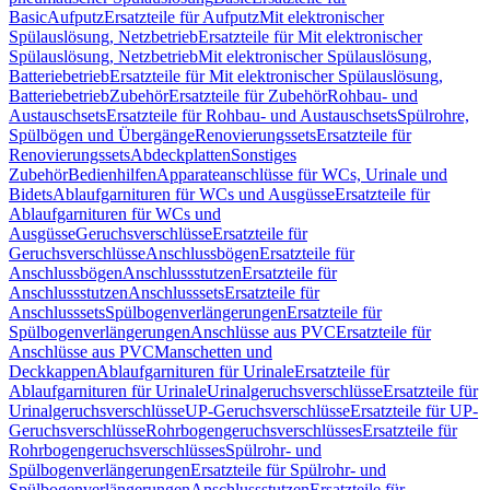
Basic
Aufputz
Ersatzteile für Aufputz
Mit elektronischer
Spülauslösung, Netzbetrieb
Ersatzteile für Mit elektronischer
Spülauslösung, Netzbetrieb
Mit elektronischer Spülauslösung,
Batteriebetrieb
Ersatzteile für Mit elektronischer Spülauslösung,
Batteriebetrieb
Zubehör
Ersatzteile für Zubehör
Rohbau- und
Austauschsets
Ersatzteile für Rohbau- und Austauschsets
Spülrohre,
Spülbögen und Übergänge
Renovierungssets
Ersatzteile für
Renovierungssets
Abdeckplatten
Sonstiges
Zubehör
Bedienhilfen
Apparateanschlüsse für WCs, Urinale und
Bidets
Ablaufgarnituren für WCs und Ausgüsse
Ersatzteile für
Ablaufgarnituren für WCs und
Ausgüsse
Geruchsverschlüsse
Ersatzteile für
Geruchsverschlüsse
Anschlussbögen
Ersatzteile für
Anschlussbögen
Anschlussstutzen
Ersatzteile für
Anschlussstutzen
Anschlusssets
Ersatzteile für
Anschlusssets
Spülbogenverlängerungen
Ersatzteile für
Spülbogenverlängerungen
Anschlüsse aus PVC
Ersatzteile für
Anschlüsse aus PVC
Manschetten und
Deckkappen
Ablaufgarnituren für Urinale
Ersatzteile für
Ablaufgarnituren für Urinale
Urinalgeruchsverschlüsse
Ersatzteile für
Urinalgeruchsverschlüsse
UP-Geruchsverschlüsse
Ersatzteile für UP-
Geruchsverschlüsse
Rohrbogengeruchsverschlüsses
Ersatzteile für
Rohrbogengeruchsverschlüsses
Spülrohr- und
Spülbogenverlängerungen
Ersatzteile für Spülrohr- und
Spülbogenverlängerungen
Anschlussstutzen
Ersatzteile für