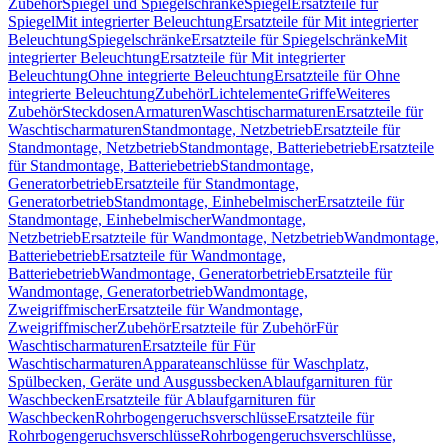
Zubehör
Spiegel und Spiegelschränke
Spiegel
Ersatzteile für
Spiegel
Mit integrierter Beleuchtung
Ersatzteile für Mit integrierter
Beleuchtung
Spiegelschränke
Ersatzteile für Spiegelschränke
Mit
integrierter Beleuchtung
Ersatzteile für Mit integrierter
Beleuchtung
Ohne integrierte Beleuchtung
Ersatzteile für Ohne
integrierte Beleuchtung
Zubehör
Lichtelemente
Griffe
Weiteres
Zubehör
Steckdosen
Armaturen
Waschtischarmaturen
Ersatzteile für
Waschtischarmaturen
Standmontage, Netzbetrieb
Ersatzteile für
Standmontage, Netzbetrieb
Standmontage, Batteriebetrieb
Ersatzteile
für Standmontage, Batteriebetrieb
Standmontage,
Generatorbetrieb
Ersatzteile für Standmontage,
Generatorbetrieb
Standmontage, Einhebelmischer
Ersatzteile für
Standmontage, Einhebelmischer
Wandmontage,
Netzbetrieb
Ersatzteile für Wandmontage, Netzbetrieb
Wandmontage,
Batteriebetrieb
Ersatzteile für Wandmontage,
Batteriebetrieb
Wandmontage, Generatorbetrieb
Ersatzteile für
Wandmontage, Generatorbetrieb
Wandmontage,
Zweigriffmischer
Ersatzteile für Wandmontage,
Zweigriffmischer
Zubehör
Ersatzteile für Zubehör
Für
Waschtischarmaturen
Ersatzteile für Für
Waschtischarmaturen
Apparateanschlüsse für Waschplatz,
Spülbecken, Geräte und Ausgussbecken
Ablaufgarnituren für
Waschbecken
Ersatzteile für Ablaufgarnituren für
Waschbecken
Rohrbogengeruchsverschlüsse
Ersatzteile für
Rohrbogengeruchsverschlüsse
Rohrbogengeruchsverschlüsse,