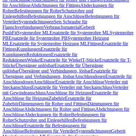
für Anschlüsse
Abdichtungen für Fittings
Abdeckungen für
Rohre
Befestigungen für Rohre
Schutzrohre und
Einlegehilfen
Befestigungen für Anschlüsse
Befestigungen für
Verteiler
Systemdichtungen
Sets Schraube für
Flanschverbindungen
Verbrauchsmaterial
Geberit
PushFit
Systemrohre ML
Ersatzteile für Systemrohre ML
Systemrohre
PB
Ersatzteile für Systemrohre PB
Systemrohre Heizung
ML
Ersatzteile für Systemrohre Heizung ML
Fittings
Ersatzteile für
Fittings
Kupplungen
Ersatzteile für
Kupplungen
Reduktionen
Ersatzteile für
Reduktionen
Winkel
Ersatzteile für Winkel
T-Stücke
Ersatzteile für T-
Stücke
Übergänge unlösbar
Ersatzteile für Übergänge
unlösbar
Übergänge und Verbindungen, lösbar
Ersatzteile für
Übergänge und Verbindungen, lösbar
Anschlussdosen
Ersatzteile für
Anschlussdosen
Anschlüsse
Ersatzteile für Anschlüsse
Verteiler mit
Steckanschluss
Ersatzteile für Verteiler mit Steckanschluss
Verteiler
mit Gewindeanschluss
Anschlüsse für Heizung
Ersatzteile für
Anschlüsse für Heizung
Zubehör
Ersatzteile für
Zubehör
Dämmungen für Rohre und Fittings
Dämmungen für
Anschlüsse
Abdichtungen für Rohre und Fittings
Abdichtungen für
Anschlüsse
Abdeckungen für Rohre
Befestigungen für
Rohre
Schutzrohre und Einlegehilfen
Befestigungen für
Anschlüsse
Ersatzteile für Befestigungen für
Anschlüsse
Befestigungen für Verteiler
Systemdichtungen
Geberit