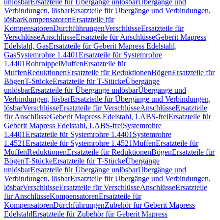
unlösbar
Ersatzteile für Übergänge unlösbar
Übergänge und
Verbindungen, lösbar
Ersatzteile für Übergänge und Verbindungen,
lösbar
Kompensatoren
Ersatzteile für
Kompensatoren
Durchführungen
Verschlüsse
Ersatzteile für
Verschlüsse
Anschlüsse
Ersatzteile für Anschlüsse
Geberit Mapress
Edelstahl, Gas
Ersatzteile für Geberit Mapress Edelstahl,
Gas
Systemrohre 1.4401
Ersatzteile für Systemrohre
1.4401
Rohrnippel
Muffen
Ersatzteile für
Muffen
Reduktionen
Ersatzteile für Reduktionen
Bögen
Ersatzteile für
Bögen
T-Stücke
Ersatzteile für T-Stücke
Übergänge
unlösbar
Ersatzteile für Übergänge unlösbar
Übergänge und
Verbindungen, lösbar
Ersatzteile für Übergänge und Verbindungen,
lösbar
Verschlüsse
Ersatzteile für Verschlüsse
Anschlüsse
Ersatzteile
für Anschlüsse
Geberit Mapress Edelstahl, LABS-frei
Ersatzteile für
Geberit Mapress Edelstahl, LABS-frei
Systemrohre
1.4401
Ersatzteile für Systemrohre 1.4401
Systemrohre
1.4521
Ersatzteile für Systemrohre 1.4521
Muffen
Ersatzteile für
Muffen
Reduktionen
Ersatzteile für Reduktionen
Bögen
Ersatzteile für
Bögen
T-Stücke
Ersatzteile für T-Stücke
Übergänge
unlösbar
Ersatzteile für Übergänge unlösbar
Übergänge und
Verbindungen, lösbar
Ersatzteile für Übergänge und Verbindungen,
lösbar
Verschlüsse
Ersatzteile für Verschlüsse
Anschlüsse
Ersatzteile
für Anschlüsse
Kompensatoren
Ersatzteile für
Kompensatoren
Durchführungen
Zubehör für Geberit Mapress
Edelstahl
Ersatzteile für Zubehör für Geberit Mapress