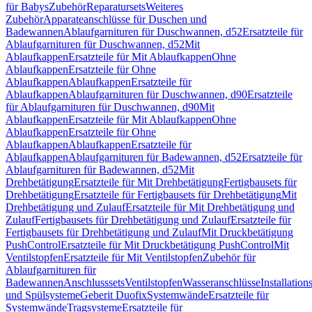
für Babys
Zubehör
Reparatursets
Weiteres
Zubehör
Apparateanschlüsse für Duschen und
Badewannen
Ablaufgarnituren für Duschwannen, d52
Ersatzteile für
Ablaufgarnituren für Duschwannen, d52
Mit
Ablaufkappen
Ersatzteile für Mit Ablaufkappen
Ohne
Ablaufkappen
Ersatzteile für Ohne
Ablaufkappen
Ablaufkappen
Ersatzteile für
Ablaufkappen
Ablaufgarnituren für Duschwannen, d90
Ersatzteile
für Ablaufgarnituren für Duschwannen, d90
Mit
Ablaufkappen
Ersatzteile für Mit Ablaufkappen
Ohne
Ablaufkappen
Ersatzteile für Ohne
Ablaufkappen
Ablaufkappen
Ersatzteile für
Ablaufkappen
Ablaufgarnituren für Badewannen, d52
Ersatzteile für
Ablaufgarnituren für Badewannen, d52
Mit
Drehbetätigung
Ersatzteile für Mit Drehbetätigung
Fertigbausets für
Drehbetätigung
Ersatzteile für Fertigbausets für Drehbetätigung
Mit
Drehbetätigung und Zulauf
Ersatzteile für Mit Drehbetätigung und
Zulauf
Fertigbausets für Drehbetätigung und Zulauf
Ersatzteile für
Fertigbausets für Drehbetätigung und Zulauf
Mit Druckbetätigung
PushControl
Ersatzteile für Mit Druckbetätigung PushControl
Mit
Ventilstopfen
Ersatzteile für Mit Ventilstopfen
Zubehör für
Ablaufgarnituren für
Badewannen
Anschlusssets
Ventilstopfen
Wasseranschlüsse
Installation
und Spülsysteme
Geberit Duofix
Systemwände
Ersatzteile für
Systemwände
Tragsysteme
Ersatzteile für