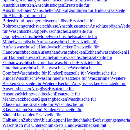
Anschlussstutzen
Anschlussbögen
Ersatzteile für
Anschlussbögen
Manschetten
Ablaufgarnituren für Bidets
Ersatzteile
für Ablaufgarnituren für
Bidets
Rohrbogengeruchsverschlüsse
Ersatzteile für
Rohrbogengeruchsverschlüsse
Anschlussstutzen
Anschlussbögen
Abde
für Waschtische
Doppelwaschtische
Ersatzteile für
Doppelwaschtische
Möbelwaschtische
Ersatzteile für
Möbelwaschtische
Aufsatzwaschtische
Ersatzteile für
Aufsatzwaschtische
Handwaschbecken
Ersatzteile für
Handwaschbecken
Aufsatzhandwaschbecken
Eckhandwaschbecken
H
für Halbeinbauwaschtische
Einbauwaschtische
Ersatzteile für
Einbauwaschtische
Unterbauwaschtische
Ersatzteile für
Unterbauwaschtische
Eckwaschtische
Waschtische
Comfort
Waschtische für Kinder
Ersatzteile für Waschtische für
Kinder
Waschtische
Waschrinnen
Ersatzteile für Waschrinnen
Weitere
Becken
Ersatzteile für Weitere Becken
Ausgussbecken
Ersatzteile für
Ausgussbecken
Ausgüsse
Ersatzteile für
Ausgüsse
Mehrzweckbecken
Ersatzteile für
Mehrzweckbecken
Gipsfangbecken
Waschtische für
Klassenräume
Ersatzteile für Waschtische für
Klassenräume
Zubehör
Säulen
Ersatzteile für
Säulen
Halbsäulen
Ersatzteile für
Halbsäulen
Zubehör
Ablaufkappen
Handtuchhalter
Befestigungsmateria
Waschtisch mit Unterschrank
Sets Handwaschbecken mit