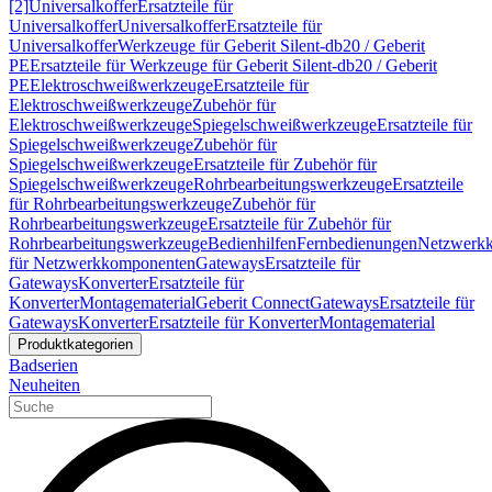
[2]
Universalkoffer
Ersatzteile für
Universalkoffer
Universalkoffer
Ersatzteile für
Universalkoffer
Werkzeuge für Geberit Silent-db20 / Geberit
PE
Ersatzteile für Werkzeuge für Geberit Silent-db20 / Geberit
PE
Elektroschweißwerkzeuge
Ersatzteile für
Elektroschweißwerkzeuge
Zubehör für
Elektroschweißwerkzeuge
Spiegelschweißwerkzeuge
Ersatzteile für
Spiegelschweißwerkzeuge
Zubehör für
Spiegelschweißwerkzeuge
Ersatzteile für Zubehör für
Spiegelschweißwerkzeuge
Rohrbearbeitungswerkzeuge
Ersatzteile
für Rohrbearbeitungswerkzeuge
Zubehör für
Rohrbearbeitungswerkzeuge
Ersatzteile für Zubehör für
Rohrbearbeitungswerkzeuge
Bedienhilfen
Fernbedienungen
Netzwerk
für Netzwerkkomponenten
Gateways
Ersatzteile für
Gateways
Konverter
Ersatzteile für
Konverter
Montagematerial
Geberit Connect
Gateways
Ersatzteile für
Gateways
Konverter
Ersatzteile für Konverter
Montagematerial
Produktkategorien
Badserien
Neuheiten