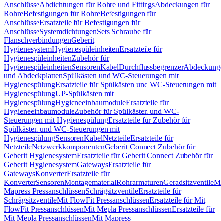
Anschlüsse
Abdichtungen für Rohre und Fittings
Abdeckungen für
Rohre
Befestigungen für Rohre
Befestigungen für
Anschlüsse
Ersatzteile für Befestigungen für
Anschlüsse
Systemdichtungen
Sets Schraube für
Flanschverbindungen
Geberit
Hygienesystem
Hygienespüleinheiten
Ersatzteile für
Hygienespüleinheiten
Zubehör für
Hygienespüleinheiten
Sensoren
Kabel
Durchflussbegrenzer
Abdeckung
und Abdeckplatten
Spülkästen und WC-Steuerungen mit
Hygienespülung
Ersatzteile für Spülkästen und WC-Steuerungen mit
Hygienespülung
UP-Spülkästen mit
Hygienespülung
Hygieneeinbaumodule
Ersatzteile für
Hygieneeinbaumodule
Zubehör für Spülkästen und WC-
Steuerungen mit Hygienespülung
Ersatzteile für Zubehör für
Spülkästen und WC-Steuerungen mit
Hygienespülung
Sensoren
Kabel
Netzteile
Ersatzteile für
Netzteile
Netzwerkkomponenten
Geberit Connect Zubehör für
Geberit Hygienesystem
Ersatzteile für Geberit Connect Zubehör für
Geberit Hygienesystem
Gateways
Ersatzteile für
Gateways
Konverter
Ersatzteile für
Konverter
Sensoren
Montagematerial
Rohrarmaturen
Geradsitzventile
Mi
Mapress Pressanschlüssen
Schrägsitzventile
Ersatzteile für
Schrägsitzventile
Mit FlowFit Pressanschlüssen
Ersatzteile für Mit
FlowFit Pressanschlüssen
Mit Mepla Pressanschlüssen
Ersatzteile für
Mit Mepla Pressanschlüssen
Mit Mapress