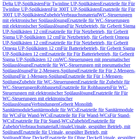
Delta UP-Spülkästen
Für Twinline UP-Spülkästen
Ersatzteile für Für
Twinline UP-Spülkästen
Für 300T UP-Spülkästen
Ersatzteile für Für
300T UP-Spülkästen
Zubehör
Verbrauchsmaterial
WC-Steuerungen
mit elektronischer Spülauslösung
Ersatzteile für WC-Steuerungen
mit elektronischer Spülauslösung
Für Netzbetrieb, für Geberit Sigma
UP-Spülkästen 12 cm
Ersatzteile für Für Netzbetrieb, für Geberit
Sigma UP-Spülkästen 12 cm
Für Netzbetrieb, für Geberit Omega
UP-Spülkästen 12 cm
Ersatzteile für Für Netzbetrieb, für Geberit
Omega UP-Spülkästen 12 cm
Für Batteriebetrieb, für Geberit Sigma
UP-Spülkästen 12 cm
Ersatzteile für Für Batteriebetrieb, für Geberit
Sigma UP-Spülkästen 12 cm
WC-Steuerungen mit pneumatischer
Spülauslösung
Ersatzteile für WC-Steuerungen mit pneumatischer
Spülauslösung
Für 2-Mengen-Spülung
Ersatzteile für Für 2-Mengen-
Spülung
Für 1-Mengen-Spülung
Ersatzteile für Für 1-Mengen-
Spülung
Zubehör für WC-Steuerungen
Ersatzteile für Zubehör für
WC-Steuerungen
Rohbausets
Ersatzteile für Rohbausets
Für WC-
Steuerungen mit elektronischer Spülauslösung
Ersatzteile für Für
WC-Steuerungen mit elektronischer
Spülauslösung
Verbindungen
Geberit Monolith
Sanitärmodule
Sanitärmodule für WCs
Ersatzteile für Sanitärmodule
für WCs
Für Wand-WCs
Ersatzteile für Für Wand-WCs
Für Stand-
WCs
Ersatzteile für Für Stand-WCs
Zubehör
Ersatzteile für
Zubehör
Verbrauchsmaterial
Urinale
Urinale, gespülter Betrieb, mit
Spülrand
Ersatzteile für Urinale, gespülter Betrieb, mit
Spülrand
Ohne Deckel
Ersatzteile für Ohne Deckel
Urinale, gespülter