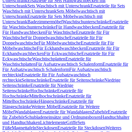
Unterschrank
Ersatzteile für Sets Handwaschbecken mit
Unterschrank
Sets Waschtisch mit Unterschrank
Ersatzteile für Sets
Waschtisch mit Unterschrank
Sets Möbelwaschtisch mit
Unterschrank
Ersatzteile für Sets Möbelwaschtisch mit
Unterschrank
Badezimmermöbel
Waschtischunterschränke
Ersatzteile
für Waschtischunterschränke
Für Handwaschbecken
Ersatzteile für
Für Handwaschbecken
Für Waschtische
Ersatzteile für Für
Waschtische
Für Doppelwaschtische
Ersatzteile für Für
Doppelwaschtische
Für Möbelwaschtische
Ersatzteile für Für
Möbelwaschtische
Für Eckhandwaschbecken
Ersatzteile für Für
Eckhandwaschbecken
Für Eckwaschtische
Ersatzteile für Für
Eckwaschtische
Waschtischplatten
Ersatzteile für
Waschtischplatten
Für Aufsatzwaschtisch Schalenform
Ersatzteile für
Für Aufsatzwaschtisch Schalenform
Für Aufsatzwaschtisch
rechteckig
Ersatzteile für Für Aufsatzwaschtisch
rechteckig
Seitenschränke
Ersatzteile für Seitenschränke
Niedrige
Seitenschränke
Ersatzteile für Niedrige
Seitenschränke
Hochschränke
Ersatzteile für
Hochschränke
Mittelhochschränke
Ersatzteile für
Mittelhochschränke
Hängeschränke
Ersatzteile für
Hängeschränke
Weitere Möbel
Ersatzteile für Weitere
Möbel
Wandablagen
Ersatzteile für Wandablagen
Zubehör
Ersatzteile
für Zubehör
Schubladeneinsätze und Ordnungsboxen
Handtuchhalter
und Handtuchhaken
Lichtelemente
Griffe
Sets
Füße
Magnettafeln
Steckdosen
Ersatzteile für Steckdosen
Weiteres