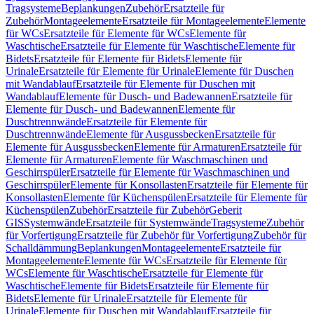
Tragsysteme
Beplankungen
Zubehör
Ersatzteile für
Zubehör
Montageelemente
Ersatzteile für Montageelemente
Elemente
für WCs
Ersatzteile für Elemente für WCs
Elemente für
Waschtische
Ersatzteile für Elemente für Waschtische
Elemente für
Bidets
Ersatzteile für Elemente für Bidets
Elemente für
Urinale
Ersatzteile für Elemente für Urinale
Elemente für Duschen
mit Wandablauf
Ersatzteile für Elemente für Duschen mit
Wandablauf
Elemente für Dusch- und Badewannen
Ersatzteile für
Elemente für Dusch- und Badewannen
Elemente für
Duschtrennwände
Ersatzteile für Elemente für
Duschtrennwände
Elemente für Ausgussbecken
Ersatzteile für
Elemente für Ausgussbecken
Elemente für Armaturen
Ersatzteile für
Elemente für Armaturen
Elemente für Waschmaschinen und
Geschirrspüler
Ersatzteile für Elemente für Waschmaschinen und
Geschirrspüler
Elemente für Konsollasten
Ersatzteile für Elemente für
Konsollasten
Elemente für Küchenspülen
Ersatzteile für Elemente für
Küchenspülen
Zubehör
Ersatzteile für Zubehör
Geberit
GIS
Systemwände
Ersatzteile für Systemwände
Tragsysteme
Zubehör
für Vorfertigung
Ersatzteile für Zubehör für Vorfertigung
Zubehör für
Schalldämmung
Beplankungen
Montageelemente
Ersatzteile für
Montageelemente
Elemente für WCs
Ersatzteile für Elemente für
WCs
Elemente für Waschtische
Ersatzteile für Elemente für
Waschtische
Elemente für Bidets
Ersatzteile für Elemente für
Bidets
Elemente für Urinale
Ersatzteile für Elemente für
Urinale
Elemente für Duschen mit Wandablauf
Ersatzteile für