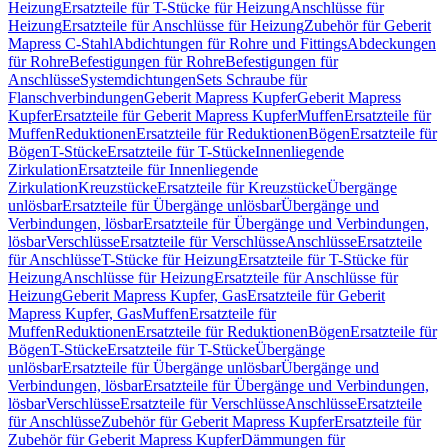
Heizung
Ersatzteile für T-Stücke für Heizung
Anschlüsse für
Heizung
Ersatzteile für Anschlüsse für Heizung
Zubehör für Geberit
Mapress C-Stahl
Abdichtungen für Rohre und Fittings
Abdeckungen
für Rohre
Befestigungen für Rohre
Befestigungen für
Anschlüsse
Systemdichtungen
Sets Schraube für
Flanschverbindungen
Geberit Mapress Kupfer
Geberit Mapress
Kupfer
Ersatzteile für Geberit Mapress Kupfer
Muffen
Ersatzteile für
Muffen
Reduktionen
Ersatzteile für Reduktionen
Bögen
Ersatzteile für
Bögen
T-Stücke
Ersatzteile für T-Stücke
Innenliegende
Zirkulation
Ersatzteile für Innenliegende
Zirkulation
Kreuzstücke
Ersatzteile für Kreuzstücke
Übergänge
unlösbar
Ersatzteile für Übergänge unlösbar
Übergänge und
Verbindungen, lösbar
Ersatzteile für Übergänge und Verbindungen,
lösbar
Verschlüsse
Ersatzteile für Verschlüsse
Anschlüsse
Ersatzteile
für Anschlüsse
T-Stücke für Heizung
Ersatzteile für T-Stücke für
Heizung
Anschlüsse für Heizung
Ersatzteile für Anschlüsse für
Heizung
Geberit Mapress Kupfer, Gas
Ersatzteile für Geberit
Mapress Kupfer, Gas
Muffen
Ersatzteile für
Muffen
Reduktionen
Ersatzteile für Reduktionen
Bögen
Ersatzteile für
Bögen
T-Stücke
Ersatzteile für T-Stücke
Übergänge
unlösbar
Ersatzteile für Übergänge unlösbar
Übergänge und
Verbindungen, lösbar
Ersatzteile für Übergänge und Verbindungen,
lösbar
Verschlüsse
Ersatzteile für Verschlüsse
Anschlüsse
Ersatzteile
für Anschlüsse
Zubehör für Geberit Mapress Kupfer
Ersatzteile für
Zubehör für Geberit Mapress Kupfer
Dämmungen für