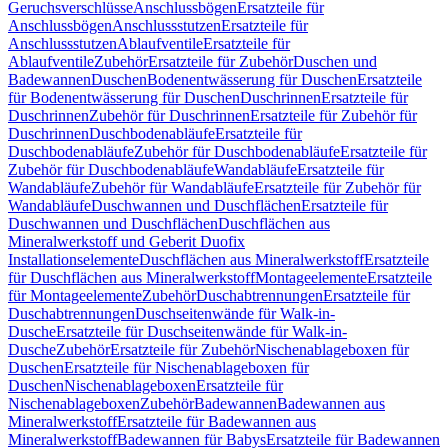
Geruchsverschlüsse
Anschlussbögen
Ersatzteile für
Anschlussbögen
Anschlussstutzen
Ersatzteile für
Anschlussstutzen
Ablaufventile
Ersatzteile für
Ablaufventile
Zubehör
Ersatzteile für Zubehör
Duschen und
Badewannen
Duschen
Bodenentwässerung für Duschen
Ersatzteile
für Bodenentwässerung für Duschen
Duschrinnen
Ersatzteile für
Duschrinnen
Zubehör für Duschrinnen
Ersatzteile für Zubehör für
Duschrinnen
Duschbodenabläufe
Ersatzteile für
Duschbodenabläufe
Zubehör für Duschbodenabläufe
Ersatzteile für
Zubehör für Duschbodenabläufe
Wandabläufe
Ersatzteile für
Wandabläufe
Zubehör für Wandabläufe
Ersatzteile für Zubehör für
Wandabläufe
Duschwannen und Duschflächen
Ersatzteile für
Duschwannen und Duschflächen
Duschflächen aus
Mineralwerkstoff und Geberit Duofix
Installationselemente
Duschflächen aus Mineralwerkstoff
Ersatzteile
für Duschflächen aus Mineralwerkstoff
Montageelemente
Ersatzteile
für Montageelemente
Zubehör
Duschabtrennungen
Ersatzteile für
Duschabtrennungen
Duschseitenwände für Walk-in-
Dusche
Ersatzteile für Duschseitenwände für Walk-in-
Dusche
Zubehör
Ersatzteile für Zubehör
Nischenablageboxen für
Duschen
Ersatzteile für Nischenablageboxen für
Duschen
Nischenablageboxen
Ersatzteile für
Nischenablageboxen
Zubehör
Badewannen
Badewannen aus
Mineralwerkstoff
Ersatzteile für Badewannen aus
Mineralwerkstoff
Badewannen für Babys
Ersatzteile für Badewannen