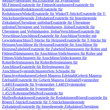
Mepla
Systemrohre ML
Ersatzteile für Systemrohre
ML
Fittings
Ersatzteile für Fittings
Kupplungen
Ersatzteile für
Kupplungen
Reduktionen
Ersatzteile für
Reduktionen
Winkel
Ersatzteile für Winkel
T-Stücke
Ersatzteile für T-
Stücke
Innenliegende Zirkulation
Ersatzteile für Innenliegende
Zirkulation
Übergänge unlösbar
Ersatzteile für Übergänge
unlösbar
Übergänge und Verbindungen, lösbar
Ersatzteile für
Übergänge und Verbindungen, lösbar
Verschlüsse
Ersatzteile für
Verschlüsse
Anschlüsse
Ersatzteile für Anschlüsse
Verteiler mit
Gewindeanschluss
T-Stücke für Heizung
Ersatzteile für T-Stücke für
Heizung
Anschlüsse für Heizung
Ersatzteile für Anschlüsse für
Heizung
Zubehör
Ersatzteile für Zubehör
Dämmungen für Rohre und
Fittings
Dämmungen für Anschlüsse
Abdichtungen für Rohre und
Fittings
Abdichtungen für Anschlüsse
Abdeckungen für
Rohre
Befestigungen für Rohre
Befestigungen für
Anschlüsse
Ersatzteile für Befestigungen für
Anschlüsse
Systemdichtungen
Sets Schraube für
Flanschverbindungen
Geberit Mapress Edelstahl
Geberit Mapress
Edelstahl
Ersatzteile für Geberit Mapress Edelstahl
Systemrohre
1.4401
Ersatzteile für Systemrohre 1.4401
Systemrohre
1.4521
Ersatzteile für Systemrohre
1.4521
Rohrnippel
Muffen
Ersatzteile für
Muffen
Reduktionen
Ersatzteile für Reduktionen
Bögen
Ersatzteile für
Bögen
T-Stücke
Ersatzteile für T-Stücke
Innenliegende
Zirkulation
Ersatzteile für Innenliegende Zirkulation
Übergänge