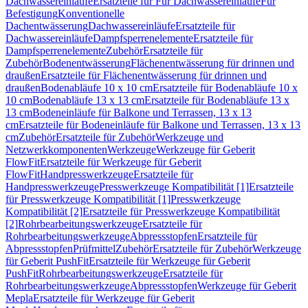
Dachwassereinläufe
Ersatzteile für Für Dachwassereinläufe
Für
Befestigung
Konventionelle
Dachentwässerung
Dachwassereinläufe
Ersatzteile für
Dachwassereinläufe
Dampfsperrenelemente
Ersatzteile für
Dampfsperrenelemente
Zubehör
Ersatzteile für
Zubehör
Bodenentwässerung
Flächenentwässerung für drinnen und
draußen
Ersatzteile für Flächenentwässerung für drinnen und
draußen
Bodenabläufe 10 x 10 cm
Ersatzteile für Bodenabläufe 10 x
10 cm
Bodenabläufe 13 x 13 cm
Ersatzteile für Bodenabläufe 13 x
13 cm
Bodeneinläufe für Balkone und Terrassen, 13 x 13
cm
Ersatzteile für Bodeneinläufe für Balkone und Terrassen, 13 x 13
cm
Zubehör
Ersatzteile für Zubehör
Werkzeuge und
Netzwerkkomponenten
Werkzeuge
Werkzeuge für Geberit
FlowFit
Ersatzteile für Werkzeuge für Geberit
FlowFit
Handpresswerkzeuge
Ersatzteile für
Handpresswerkzeuge
Presswerkzeuge Kompatibilität [1]
Ersatzteile
für Presswerkzeuge Kompatibilität [1]
Presswerkzeuge
Kompatibilität [2]
Ersatzteile für Presswerkzeuge Kompatibilität
[2]
Rohrbearbeitungswerkzeuge
Ersatzteile für
Rohrbearbeitungswerkzeuge
Abpressstopfen
Ersatzteile für
Abpressstopfen
Prüfmittel
Zubehör
Ersatzteile für Zubehör
Werkzeuge
für Geberit PushFit
Ersatzteile für Werkzeuge für Geberit
PushFit
Rohrbearbeitungswerkzeuge
Ersatzteile für
Rohrbearbeitungswerkzeuge
Abpressstopfen
Werkzeuge für Geberit
Mepla
Ersatzteile für Werkzeuge für Geberit