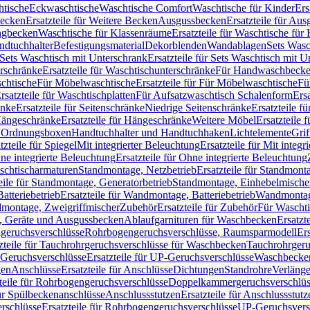
htische
Eckwaschtische
Waschtische Comfort
Waschtische für Kinder
Ers
Becken
Ersatzteile für Weitere Becken
Ausgussbecken
Ersatzteile für Au
ngbecken
Waschtische für Klassenräume
Ersatzteile für Waschtische fü
ndtuchhalter
Befestigungsmaterial
Dekorblenden
Wandablagen
Sets Wasc
Sets Waschtisch mit Unterschrank
Ersatzteile für Sets Waschtisch mit 
rschränke
Ersatzteile für Waschtischunterschränke
Für Handwaschbeck
schtische
Für Möbelwaschtische
Ersatzteile für Für Möbelwaschtische
Fü
rsatzteile für Waschtischplatten
Für Aufsatzwaschtisch Schalenform
Ers
änke
Ersatzteile für Seitenschränke
Niedrige Seitenschränke
Ersatzteile f
ängeschränke
Ersatzteile für Hängeschränke
Weitere Möbel
Ersatzteile 
d Ordnungsboxen
Handtuchhalter und Handtuchhaken
Lichtelemente
Grif
tzteile für Spiegel
Mit integrierter Beleuchtung
Ersatzteile für Mit integr
ne integrierte Beleuchtung
Ersatzteile für Ohne integrierte Beleuchtung
aschtischarmaturen
Standmontage, Netzbetrieb
Ersatzteile für Standmont
eile für Standmontage, Generatorbetrieb
Standmontage, Einhebelmische
tteriebetrieb
Ersatzteile für Wandmontage, Batteriebetrieb
Wandmontage
ndmontage, Zweigriffmischer
Zubehör
Ersatzteile für Zubehör
Für Wascht
n, Geräte und Ausgussbecken
Ablaufgarnituren für Waschbecken
Ersatzt
ngeruchsverschlüsse
Rohrbogengeruchsverschlüsse, Raumsparmodell
Er
zteile für Tauchrohrgeruchsverschlüsse für Waschbecken
Tauchrohrgeru
Geruchsverschlüsse
Ersatzteile für UP-Geruchsverschlüsse
Waschbecken
en
Anschlüsse
Ersatzteile für Anschlüsse
Dichtungen
Standrohre
Verläng
teile für Rohrbogengeruchsverschlüsse
Doppelkammergeruchsverschlüs
für Spülbeckenanschlüsse
Anschlussstutzen
Ersatzteile für Anschlussstutz
rschlüsse
Ersatzteile für Rohrbogengeruchsverschlüsse
UP-Geruchsvers