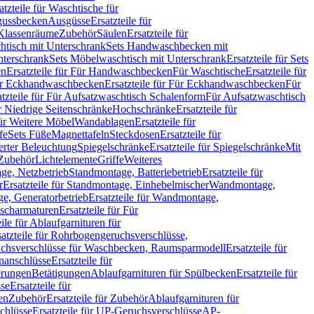
atzteile für Waschtische für
sgussbecken
Ausgüsse
Ersatzteile für
r Klassenräume
Zubehör
Säulen
Ersatzteile für
htisch mit Unterschrank
Sets Handwaschbecken mit
Unterschrank
Sets Möbelwaschtisch mit Unterschrank
Ersatzteile für Sets
en
Ersatzteile für Für Handwaschbecken
Für Waschtische
Ersatzteile für
r Eckhandwaschbecken
Ersatzteile für Für Eckhandwaschbecken
Für
atzteile für Für Aufsatzwaschtisch Schalenform
Für Aufsatzwaschtisch
ür Niedrige Seitenschränke
Hochschränke
Ersatzteile für
für Weitere Möbel
Wandablagen
Ersatzteile für
fe
Sets Füße
Magnettafeln
Steckdosen
Ersatzteile für
ierter Beleuchtung
Spiegelschränke
Ersatzteile für Spiegelschränke
Mit
Zubehör
Lichtelemente
Griffe
Weiteres
age, Netzbetrieb
Standmontage, Batteriebetrieb
Ersatzteile für
r
Ersatzteile für Standmontage, Einhebelmischer
Wandmontage,
, Generatorbetrieb
Ersatzteile für Wandmontage,
ischarmaturen
Ersatzteile für Für
eile für Ablaufgarnituren für
satzteile für Rohrbogengeruchsverschlüsse,
chsverschlüsse für Waschbecken, Raumsparmodell
Ersatzteile für
anschlüsse
Ersatzteile für
erungen
Betätigungen
Ablaufgarnituren für Spülbecken
Ersatzteile für
se
Ersatzteile für
en
Zubehör
Ersatzteile für Zubehör
Ablaufgarnituren für
chlüsse
Ersatzteile für UP-Geruchsverschlüsse
AP-