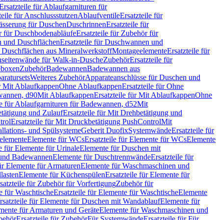
Ersatzteile für Ablaufgarnituren für
teile für Anschlussstutzen
Ablaufventile
Ersatzteile für
wässerung für Duschen
Duschrinnen
Ersatzteile für
 für Duschbodenabläufe
Ersatzteile für Zubehör für
 und Duschflächen
Ersatzteile für Duschwannen und
ür Duschflächen aus Mineralwerkstoff
Montageelemente
Ersatzteile für
chseitenwände für Walk-in-Dusche
Zubehör
Ersatzteile für
geboxen
Zubehör
Badewannen
Badewannen aus
aratursets
Weiteres Zubehör
Apparateanschlüsse für Duschen und
ür Mit Ablaufkappen
Ohne Ablaufkappen
Ersatzteile für Ohne
hwannen, d90
Mit Ablaufkappen
Ersatzteile für Mit Ablaufkappen
Ohne
le für Ablaufgarnituren für Badewannen, d52
Mit
tätigung und Zulauf
Ersatzteile für Mit Drehbetätigung und
trol
Ersatzteile für Mit Druckbetätigung PushControl
Mit
allations- und Spülsysteme
Geberit Duofix
Systemwände
Ersatzteile für
eelemente
Elemente für WCs
Ersatzteile für Elemente für WCs
Elemente
le für Elemente für Urinale
Elemente für Duschen mit
- und Badewannen
Elemente für Duschtrennwände
Ersatzteile für
für Elemente für Armaturen
Elemente für Waschmaschinen und
llasten
Elemente für Küchenspülen
Ersatzteile für Elemente für
satzteile für Zubehör für Vorfertigung
Zubehör für
e für Waschtische
Ersatzteile für Elemente für Waschtische
Elemente
rsatzteile für Elemente für Duschen mit Wandablauf
Elemente für
lemente für Armaturen und Geräte
Elemente für Waschmaschinen und
behör
Ersatzteile für Zubehör
Für Systemwände
Ersatzteile für Für