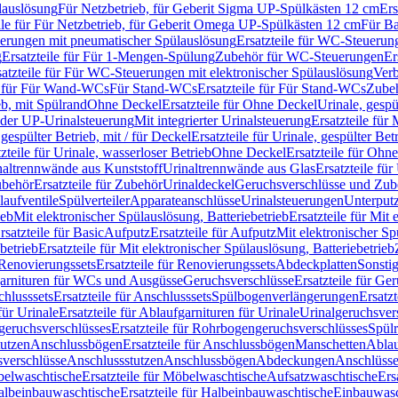
lauslösung
Für Netzbetrieb, für Geberit Sigma UP-Spülkästen 12 cm
Ers
ile für Für Netzbetrieb, für Geberit Omega UP-Spülkästen 12 cm
Für Ba
rungen mit pneumatischer Spülauslösung
Ersatzteile für WC-Steuerun
g
Ersatzteile für Für 1-Mengen-Spülung
Zubehör für WC-Steuerungen
Er
satzteile für Für WC-Steuerungen mit elektronischer Spülauslösung
Ver
le für Für Wand-WCs
Für Stand-WCs
Ersatzteile für Für Stand-WCs
Zube
ieb, mit Spülrand
Ohne Deckel
Ersatzteile für Ohne Deckel
Urinale, gespü
 oder UP-Urinalsteuerung
Mit integrierter Urinalsteuerung
Ersatzteile für 
 gespülter Betrieb, mit / für Deckel
Ersatzteile für Urinale, gespülter Bet
zteile für Urinale, wasserloser Betrieb
Ohne Deckel
Ersatzteile für Ohn
inaltrennwände aus Kunststoff
Urinaltrennwände aus Glas
Ersatzteile fü
behör
Ersatzteile für Zubehör
Urinaldeckel
Geruchsverschlüsse und Zub
aufventile
Spülverteiler
Apparateanschlüsse
Urinalsteuerungen
Unterput
ieb
Mit elektronischer Spülauslösung, Batteriebetrieb
Ersatzteile für Mit
rsatzteile für Basic
Aufputz
Ersatzteile für Aufputz
Mit elektronischer Sp
betrieb
Ersatzteile für Mit elektronischer Spülauslösung, Batteriebetrieb
Renovierungssets
Ersatzteile für Renovierungssets
Abdeckplatten
Sonsti
fgarnituren für WCs und Ausgüsse
Geruchsverschlüsse
Ersatzteile für Ge
hlusssets
Ersatzteile für Anschlusssets
Spülbogenverlängerungen
Ersatz
für Urinale
Ersatzteile für Ablaufgarnituren für Urinale
Urinalgeruchsver
eruchsverschlüsses
Ersatzteile für Rohrbogengeruchsverschlüsses
Spül
tutzen
Anschlussbögen
Ersatzteile für Anschlussbögen
Manschetten
Ablau
sverschlüsse
Anschlussstutzen
Anschlussbögen
Abdeckungen
Anschlüss
elwaschtische
Ersatzteile für Möbelwaschtische
Aufsatzwaschtische
Ers
albeinbauwaschtische
Ersatzteile für Halbeinbauwaschtische
Einbauwasc