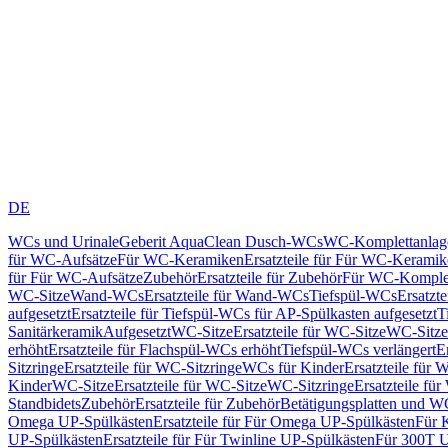
DE
WCs und Urinale
Geberit AquaClean Dusch-WCs
WC-Komplettanlag
für WC-Aufsätze
Für WC-Keramiken
Ersatzteile für Für WC-Kerami
für Für WC-Aufsätze
Zubehör
Ersatzteile für Zubehör
Für WC-Komplet
WC-Sitze
Wand-WCs
Ersatzteile für Wand-WCs
Tiefspül-WCs
Ersatzt
aufgesetzt
Ersatzteile für Tiefspül-WCs für AP-Spülkasten aufgesetzt
T
Sanitärkeramik
Aufgesetzt
WC-Sitze
Ersatzteile für WC-Sitze
WC-Sitze
erhöht
Ersatzteile für Flachspül-WCs erhöht
Tiefspül-WCs verlängert
E
Sitzringe
Ersatzteile für WC-Sitzringe
WCs für Kinder
Ersatzteile für 
Kinder
WC-Sitze
Ersatzteile für WC-Sitze
WC-Sitzringe
Ersatzteile fü
Standbidets
Zubehör
Ersatzteile für Zubehör
Betätigungsplatten und W
Omega UP-Spülkästen
Ersatzteile für Für Omega UP-Spülkästen
Für 
UP-Spülkästen
Ersatzteile für Für Twinline UP-Spülkästen
Für 300T U