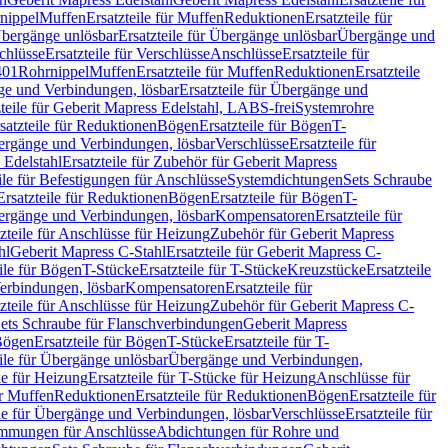
nippel
Muffen
Ersatzteile für Muffen
Reduktionen
Ersatzteile für
bergänge unlösbar
Ersatzteile für Übergänge unlösbar
Übergänge und
chlüsse
Ersatzteile für Verschlüsse
Anschlüsse
Ersatzteile für
401
Rohrnippel
Muffen
Ersatzteile für Muffen
Reduktionen
Ersatzteile
e und Verbindungen, lösbar
Ersatzteile für Übergänge und
zteile für Geberit Mapress Edelstahl, LABS-frei
Systemrohre
satzteile für Reduktionen
Bögen
Ersatzteile für Bögen
T-
bergänge und Verbindungen, lösbar
Verschlüsse
Ersatzteile für
 Edelstahl
Ersatzteile für Zubehör für Geberit Mapress
ile für Befestigungen für Anschlüsse
Systemdichtungen
Sets Schraube
Ersatzteile für Reduktionen
Bögen
Ersatzteile für Bögen
T-
bergänge und Verbindungen, lösbar
Kompensatoren
Ersatzteile für
zteile für Anschlüsse für Heizung
Zubehör für Geberit Mapress
hl
Geberit Mapress C-Stahl
Ersatzteile für Geberit Mapress C-
ile für Bögen
T-Stücke
Ersatzteile für T-Stücke
Kreuzstücke
Ersatzteile
Verbindungen, lösbar
Kompensatoren
Ersatzteile für
zteile für Anschlüsse für Heizung
Zubehör für Geberit Mapress C-
ets Schraube für Flanschverbindungen
Geberit Mapress
Bögen
Ersatzteile für Bögen
T-Stücke
Ersatzteile für T-
eile für Übergänge unlösbar
Übergänge und Verbindungen,
e für Heizung
Ersatzteile für T-Stücke für Heizung
Anschlüsse für
ür Muffen
Reduktionen
Ersatzteile für Reduktionen
Bögen
Ersatzteile für
ile für Übergänge und Verbindungen, lösbar
Verschlüsse
Ersatzteile für
mungen für Anschlüsse
Abdichtungen für Rohre und