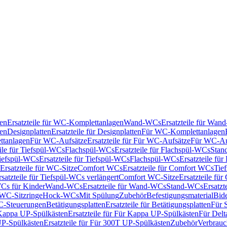
en
Ersatzteile für WC-Komplettanlagen
Wand-WCs
Ersatzteile für Wa
ken
Designplatten
Ersatzteile für Designplatten
Für WC-Komplettanlagen
tanlagen
Für WC-Aufsätze
Ersatzteile für Für WC-Aufsätze
Für WC-Au
eile für Tiefspül-WCs
Flachspül-WCs
Ersatzteile für Flachspül-WCs
Stan
iefspül-WCs
Ersatzteile für Tiefspül-WCs
Flachspül-WCs
Ersatzteile fü
Ersatzteile für WC-Sitze
Comfort WCs
Ersatzteile für Comfort WCs
Tie
rsatzteile für Tiefspül-WCs verlängert
Comfort WC-Sitze
Ersatzteile fü
WCs für Kinder
Wand-WCs
Ersatzteile für Wand-WCs
Stand-WCs
Ersatzt
r WC-Sitzringe
Hock-WCs
Mit Spülung
Zubehör
Befestigungsmaterial
Bide
C-Steuerungen
Betätigungsplatten
Ersatzteile für Betätigungsplatten
Für 
Kappa UP-Spülkästen
Ersatzteile für Für Kappa UP-Spülkästen
Für Delt
P-Spülkästen
Ersatzteile für Für 300T UP-Spülkästen
Zubehör
Verbrauc