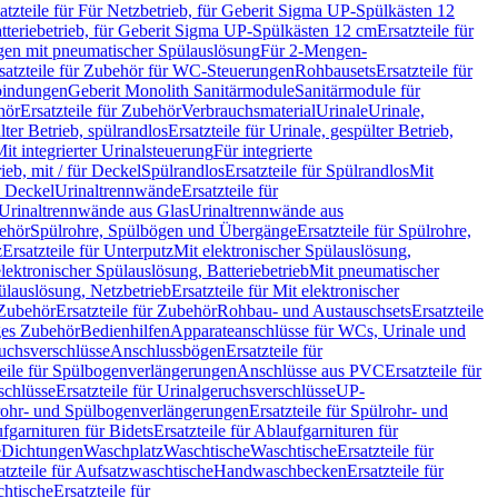
atzteile für Für Netzbetrieb, für Geberit Sigma UP-Spülkästen 12
tteriebetrieb, für Geberit Sigma UP-Spülkästen 12 cm
Ersatzteile für
gen mit pneumatischer Spülauslösung
Für 2-Mengen-
satzteile für Zubehör für WC-Steuerungen
Rohbausets
Ersatzteile für
bindungen
Geberit Monolith Sanitärmodule
Sanitärmodule für
hör
Ersatzteile für Zubehör
Verbrauchsmaterial
Urinale
Urinale,
lter Betrieb, spülrandlos
Ersatzteile für Urinale, gespülter Betrieb,
Mit integrierter Urinalsteuerung
Für integrierte
rieb, mit / für Deckel
Spülrandlos
Ersatzteile für Spülrandlos
Mit
e Deckel
Urinaltrennwände
Ersatzteile für
r Urinaltrennwände aus Glas
Urinaltrennwände aus
ehör
Spülrohre, Spülbögen und Übergänge
Ersatzteile für Spülrohre,
z
Ersatzteile für Unterputz
Mit elektronischer Spülauslösung,
 elektronischer Spülauslösung, Batteriebetrieb
Mit pneumatischer
ülauslösung, Netzbetrieb
Ersatzteile für Mit elektronischer
Zubehör
Ersatzteile für Zubehör
Rohbau- und Austauschsets
Ersatzteile
ges Zubehör
Bedienhilfen
Apparateanschlüsse für WCs, Urinale und
ruchsverschlüsse
Anschlussbögen
Ersatzteile für
teile für Spülbogenverlängerungen
Anschlüsse aus PVC
Ersatzteile für
schlüsse
Ersatzteile für Urinalgeruchsverschlüsse
UP-
rohr- und Spülbogenverlängerungen
Ersatzteile für Spülrohr- und
fgarnituren für Bidets
Ersatzteile für Ablaufgarnituren für
e
Dichtungen
Waschplatz
Waschtische
Waschtische
Ersatzteile für
atzteile für Aufsatzwaschtische
Handwaschbecken
Ersatzteile für
htische
Ersatzteile für