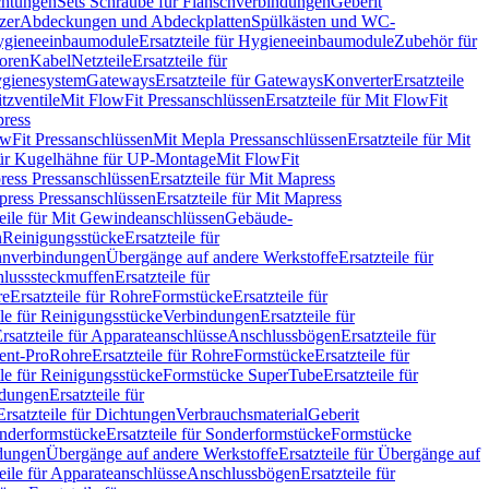
chtungen
Sets Schraube für Flanschverbindungen
Geberit
zer
Abdeckungen und Abdeckplatten
Spülkästen und WC-
gieneeinbaumodule
Ersatzteile für Hygieneeinbaumodule
Zubehör für
oren
Kabel
Netzteile
Ersatzteile für
Hygienesystem
Gateways
Ersatzteile für Gateways
Konverter
Ersatzteile
itzventile
Mit FlowFit Pressanschlüssen
Ersatzteile für Mit FlowFit
press
lowFit Pressanschlüssen
Mit Mepla Pressanschlüssen
Ersatzteile für Mit
 für Kugelhähne für UP-Montage
Mit FlowFit
ress Pressanschlüssen
Ersatzteile für Mit Mapress
ress Pressanschlüssen
Ersatzteile für Mit Mapress
teile für Mit Gewindeanschlüssen
Gebäude-
n
Reinigungsstücke
Ersatzteile für
nverbindungen
Übergänge auf andere Werkstoffe
Ersatzteile für
lusssteckmuffen
Ersatzteile für
re
Ersatzteile für Rohre
Formstücke
Ersatzteile für
ile für Reinigungsstücke
Verbindungen
Ersatzteile für
rsatzteile für Apparateanschlüsse
Anschlussbögen
Ersatzteile für
lent-Pro
Rohre
Ersatzteile für Rohre
Formstücke
Ersatzteile für
ile für Reinigungsstücke
Formstücke SuperTube
Ersatzteile für
ndungen
Ersatzteile für
Ersatzteile für Dichtungen
Verbrauchsmaterial
Geberit
nderformstücke
Ersatzteile für Sonderformstücke
Formstücke
ndungen
Übergänge auf andere Werkstoffe
Ersatzteile für Übergänge auf
teile für Apparateanschlüsse
Anschlussbögen
Ersatzteile für