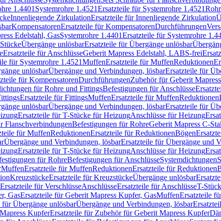
rohre 1.4401
Systemrohre 1.4521
Ersatzteile für Systemrohre 1.4521
Rohr
ücke
Innenliegende Zirkulation
Ersatzteile für Innenliegende Zirkulation
Ü
sbar
Kompensatoren
Ersatzteile für Kompensatoren
Durchführungen
Vers
press Edelstahl, Gas
Systemrohre 1.4401
Ersatzteile für Systemrohre 1.4
-Stücke
Übergänge unlösbar
Ersatzteile für Übergänge unlösbar
Übergäng
e
Ersatzteile für Anschlüsse
Geberit Mapress Edelstahl, LABS-frei
Ersat
eile für Systemrohre 1.4521
Muffen
Ersatzteile für Muffen
Reduktionen
Er
ergänge unlösbar
Übergänge und Verbindungen, lösbar
Ersatzteile für Ü
tzteile für Kompensatoren
Durchführungen
Zubehör für Geberit Mapress
ichtungen für Rohre und Fittings
Befestigungen für Anschlüsse
Ersatzte
ittings
Ersatzteile für Fittings
Muffen
Ersatzteile für Muffen
Reduktionen
ergänge unlösbar
Übergänge und Verbindungen, lösbar
Ersatzteile für Ü
eizung
Ersatzteile für T-Stücke für Heizung
Anschlüsse für Heizung
Ersat
ür Flanschverbindungen
Befestigungen für Rohre
Geberit Mapress C-Sta
zteile für Muffen
Reduktionen
Ersatzteile für Reduktionen
Bögen
Ersatzte
ar
Übergänge und Verbindungen, lösbar
Ersatzteile für Übergänge und 
eizung
Ersatzteile für T-Stücke für Heizung
Anschlüsse für Heizung
Ersat
festigungen für Rohre
Befestigungen für Anschlüsse
Systemdichtungen
S
r
Muffen
Ersatzteile für Muffen
Reduktionen
Ersatzteile für Reduktionen
tion
Kreuzstücke
Ersatzteile für Kreuzstücke
Übergänge unlösbar
Ersatzt
Ersatzteile für Verschlüsse
Anschlüsse
Ersatzteile für Anschlüsse
T-Stück
r, Gas
Ersatzteile für Geberit Mapress Kupfer, Gas
Muffen
Ersatzteile f
e für Übergänge unlösbar
Übergänge und Verbindungen, lösbar
Ersatzte
 Mapress Kupfer
Ersatzteile für Zubehör für Geberit Mapress Kupfer
Däm