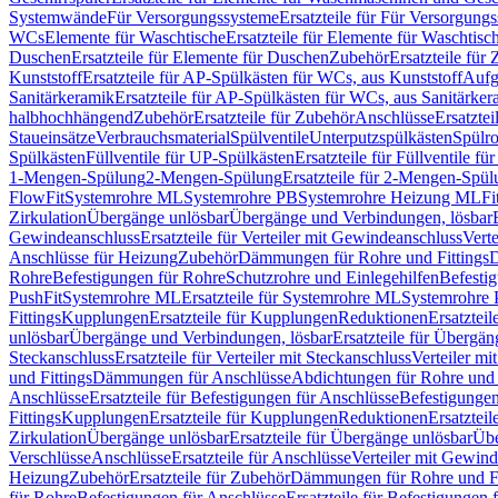
Systemwände
Für Versorgungssysteme
Ersatzteile für Für Versorgung
WCs
Elemente für Waschtische
Ersatzteile für Elemente für Waschtisc
Duschen
Ersatzteile für Elemente für Duschen
Zubehör
Ersatzteile für
Kunststoff
Ersatzteile für AP-Spülkästen für WCs, aus Kunststoff
Aufg
Sanitärkeramik
Ersatzteile für AP-Spülkästen für WCs, aus Sanitärker
halbhochhängend
Zubehör
Ersatzteile für Zubehör
Anschlüsse
Ersatztei
Staueinsätze
Verbrauchsmaterial
Spülventile
Unterputzspülkästen
Spülr
Spülkästen
Füllventile für UP-Spülkästen
Ersatzteile für Füllventile f
1-Mengen-Spülung
2-Mengen-Spülung
Ersatzteile für 2-Mengen-Spül
FlowFit
Systemrohre ML
Systemrohre PB
Systemrohre Heizung ML
Fi
Zirkulation
Übergänge unlösbar
Übergänge und Verbindungen, lösbar
Gewindeanschluss
Ersatzteile für Verteiler mit Gewindeanschluss
Verte
Anschlüsse für Heizung
Zubehör
Dämmungen für Rohre und Fittings
D
Rohre
Befestigungen für Rohre
Schutzrohre und Einlegehilfen
Befesti
PushFit
Systemrohre ML
Ersatzteile für Systemrohre ML
Systemrohre
Fittings
Kupplungen
Ersatzteile für Kupplungen
Reduktionen
Ersatztei
unlösbar
Übergänge und Verbindungen, lösbar
Ersatzteile für Übergä
Steckanschluss
Ersatzteile für Verteiler mit Steckanschluss
Verteiler m
und Fittings
Dämmungen für Anschlüsse
Abdichtungen für Rohre und 
Anschlüsse
Ersatzteile für Befestigungen für Anschlüsse
Befestigungen 
Fittings
Kupplungen
Ersatzteile für Kupplungen
Reduktionen
Ersatztei
Zirkulation
Übergänge unlösbar
Ersatzteile für Übergänge unlösbar
Übe
Verschlüsse
Anschlüsse
Ersatzteile für Anschlüsse
Verteiler mit Gewin
Heizung
Zubehör
Ersatzteile für Zubehör
Dämmungen für Rohre und Fi
für Rohre
Befestigungen für Anschlüsse
Ersatzteile für Befestigungen 