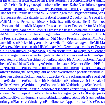
n für Anschlüsse
Ersatzteile für Befestigungen für Anschlüsse
Systemdi
iten
Zubehör für Hygienespüleinheiten
Sensoren
Kabel
Durchflussbegren
-Steuerungen mit Hygienespülung
UP-Spülkästen mit Hygienespülung
Hy
r Zubehör für Spülkästen und WC-Steuerungen mit Hygienespülung
Sens
t Hygienesystem
Ersatzteile für Geberit Connect Zubehör für Geberit 
le
Mit Mapress Pressanschlüssen
Schrägsitzventile
Ersatzteile für Schrägs
a Pressanschlüssen
Mit Mapress Pressanschlüssen
Ersatzteile für Mit Ma
eile für Kugelhähne
Mit FlowFit Pressanschlüssen
Ersatzteile für Mit F
 Mit Mapress Pressanschlüssen
Kugelhähne für UP-Montage
Ersatzteile
la Pressanschlüssen
Ersatzteile für Mit Mepla Pressanschlüssen
Mit Map
eanschlüssen
Rückschlagventile
Ersatzteile für Rückschlagventile
Mit Map
ür Wasserzählerstrecken für UP-Montage
Mit Gewindeanschlüssen
Ersatz
le für Formstücke
Bögen
Abzweige
Ersatzteile für Abzweige
Reduktione
verbindungen
Steckverbindungen
Ersatzteile für Steckverbindungen
Span
Apparateanschlüsse
Anschlussbögen
Ersatzteile für Anschlussbögen
Ansch
hellen
Verschlüsse
Dichtungen
Verbrauchsmaterial
Geberit Silent-PP
Roh
weige
Reduktionen
Ersatzteile für Reduktionen
Reinigungsstücke
Ersatzte
allverbindungen
Übergänge auf andere Werkstoffe
Apparateanschlüsse
E
ehör
Verschlüsse
Dichtungen
Schutzdeckel
Verbrauchsmaterial
Geberit Si
weige
Reduktionen
Ersatzteile für Reduktionen
Reinigungsstücke
Ersatzte
ile für Abzweige
Verbindungen
Ersatzteile für Verbindungen
Steckverbi
ffe
Zubehör
Ersatzteile für Zubehör
Rohrschellen
Verschlüsse
Dichtungen
ktionen
Reinigungsstücke
Ersatzteile für Reinigungsstücke
Übergänge
So
gen
Schweißverbindungen
Steckverbindungen
Ersatzteile für Steckverbi
bindungen
Flanschverbindungen
Bundbüchsen
Apparateanschlüsse
Ersatz