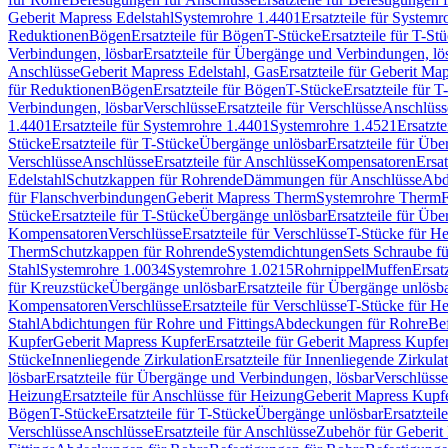
Geberit Mapress Edelstahl
Systemrohre 1.4401
Ersatzteile für System
Reduktionen
Bögen
Ersatzteile für Bögen
T-Stücke
Ersatzteile für T-St
Verbindungen, lösbar
Ersatzteile für Übergänge und Verbindungen, lö
Anschlüsse
Geberit Mapress Edelstahl, Gas
Ersatzteile für Geberit Ma
für Reduktionen
Bögen
Ersatzteile für Bögen
T-Stücke
Ersatzteile für T
Verbindungen, lösbar
Verschlüsse
Ersatzteile für Verschlüsse
Anschlüss
1.4401
Ersatzteile für Systemrohre 1.4401
Systemrohre 1.4521
Ersatzt
Stücke
Ersatzteile für T-Stücke
Übergänge unlösbar
Ersatzteile für Üb
Verschlüsse
Anschlüsse
Ersatzteile für Anschlüsse
Kompensatoren
Ersa
Edelstahl
Schutzkappen für Rohrende
Dämmungen für Anschlüsse
Abd
für Flanschverbindungen
Geberit Mapress Therm
Systemrohre Therm
F
Stücke
Ersatzteile für T-Stücke
Übergänge unlösbar
Ersatzteile für Üb
Kompensatoren
Verschlüsse
Ersatzteile für Verschlüsse
T-Stücke für H
Therm
Schutzkappen für Rohrende
Systemdichtungen
Sets Schraube f
Stahl
Systemrohre 1.0034
Systemrohre 1.0215
Rohrnippel
Muffen
Ersat
für Kreuzstücke
Übergänge unlösbar
Ersatzteile für Übergänge unlösb
Kompensatoren
Verschlüsse
Ersatzteile für Verschlüsse
T-Stücke für H
Stahl
Abdichtungen für Rohre und Fittings
Abdeckungen für Rohre
Be
Kupfer
Geberit Mapress Kupfer
Ersatzteile für Geberit Mapress Kupfe
Stücke
Innenliegende Zirkulation
Ersatzteile für Innenliegende Zirkula
lösbar
Ersatzteile für Übergänge und Verbindungen, lösbar
Verschlüsse
Heizung
Ersatzteile für Anschlüsse für Heizung
Geberit Mapress Kupfe
Bögen
T-Stücke
Ersatzteile für T-Stücke
Übergänge unlösbar
Ersatzteil
Verschlüsse
Anschlüsse
Ersatzteile für Anschlüsse
Zubehör für Geberit