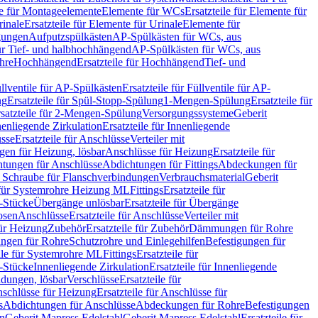
le für Montageelemente
Elemente für WCs
Ersatzteile für Elemente für
rinale
Ersatzteile für Elemente für Urinale
Elemente für
igungen
Aufputzspülkästen
AP-Spülkästen für WCs, aus
für Tief- und halbhochhängend
AP-Spülkästen für WCs, aus
ohre
Hochhängend
Ersatzteile für Hochhängend
Tief- und
llventile für AP-Spülkästen
Ersatzteile für Füllventile für AP-
ng
Ersatzteile für Spül-Stopp-Spülung
1-Mengen-Spülung
Ersatzteile für
satzteile für 2-Mengen-Spülung
Versorgungssysteme
Geberit
nenliegende Zirkulation
Ersatzteile für Innenliegende
sse
Ersatzteile für Anschlüsse
Verteiler mit
en für Heizung, lösbar
Anschlüsse für Heizung
Ersatzteile für
tungen für Anschlüsse
Abdichtungen für Fittings
Abdeckungen für
s Schraube für Flanschverbindungen
Verbrauchsmaterial
Geberit
e für Systemrohre Heizung ML
Fittings
Ersatzteile für
T-Stücke
Übergänge unlösbar
Ersatzteile für Übergänge
osen
Anschlüsse
Ersatzteile für Anschlüsse
Verteiler mit
für Heizung
Zubehör
Ersatzteile für Zubehör
Dämmungen für Rohre
ungen für Rohre
Schutzrohre und Einlegehilfen
Befestigungen für
ile für Systemrohre ML
Fittings
Ersatzteile für
T-Stücke
Innenliegende Zirkulation
Ersatzteile für Innenliegende
ndungen, lösbar
Verschlüsse
Ersatzteile für
schlüsse für Heizung
Ersatzteile für Anschlüsse für
s
Abdichtungen für Anschlüsse
Abdeckungen für Rohre
Befestigungen
en
Geberit Mapress Edelstahl
Geberit Mapress Edelstahl
Ersatzteile für