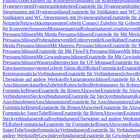
Fittings
Abdeckungen für Rohre
Befestigungen für Rohre
Befestigunge
Hygienesystem
Hygienespüleinheiten
Ersatzteile für Hygienespüleinhe
Steuerungen mit Hygienespülung
Ersatzteile für Spülkästen und WC
Spülkästen und WC-Steuerungen mit Hygienespülung
Ersatzteile fü
Netzteile
Netzwerkkomponenten
Geberit Connect Zubehör für Geberi
für Konverter
Sensoren
Montagematerial
Rohrarmaturen
Geradsitzventi
Pressanschlüssen
Mit Mepla Pressanschlüssen
Ersatzteile für Mit Mepl
Pressanschlüssen
Probenahmeventile
Entleerventile
Kugelhähne
Ersatzt
Mepla Pressanschlüssen
Mit Mapress Pressanschlüssen
Ersatzteile für
Pressanschlüssen
Ersatzteile für Mit FlowFit Pressanschlüssen
Mit Mep
Pressanschlüssen
Mit Gewindeanschlüssen
Ersatzteile für Mit Gewind
Pressanschlüssen
Wasserzählerstrecken für UP-Montage
Ersatzteile f
Entwässerungssysteme
Geberit Silent-db20
Rohre
Formstücke
Ersatztei
Reinigungsstücke
Verbindungen
Ersatzteile für Verbindungen
Schweiß
Übergänge auf andere Werkstoffe
Apparateanschlüsse
Ersatzteile für 
Anschlusssteckmuffen
Zubehör
Rohrschellen
Befestigungen für Rohrsc
Formstücke
Bögen
Ersatzteile für Bögen
Abzweige
Ersatzteile für Abz
Verbindungen
Steckverbindungen
Ersatzteile für Steckverbindungen
Kr
Anschlussbögen
Anschlussstutzen
Ersatzteile für Anschlussstutzen
Zub
Formstücke
Bögen
Ersatzteile für Bögen
Abzweige
Ersatzteile für Abz
Formstücke SuperTube
Bögen
Ersatzteile für Bögen
Abzweige
Ersatzte
Steckverbindungen
Krallverbindungen
Übergänge auf andere Werksto
PE
Rohre
Formstücke
Ersatzteile für Formstücke
Bögen
Abzweige
Redu
SuperTube
Sonderformstücke
Verbindungen
Ersatzteile für Verbindun
andere Werkstoffe
Gewindeverbindungen
Ersatzteile für Gewindever