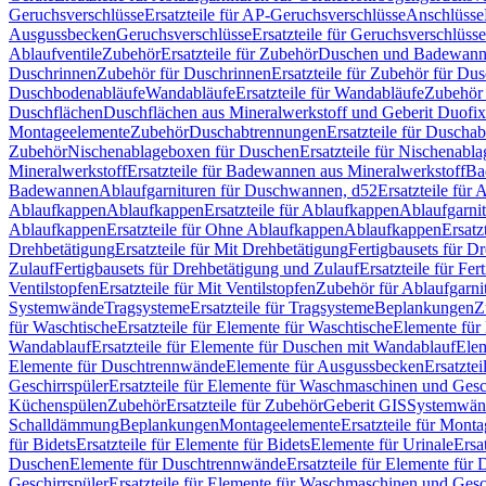
Geruchsverschlüsse
Ersatzteile für AP-Geruchsverschlüsse
Anschlüsse
Ausgussbecken
Geruchsverschlüsse
Ersatzteile für Geruchsverschlüsse
Ablaufventile
Zubehör
Ersatzteile für Zubehör
Duschen und Badewan
Duschrinnen
Zubehör für Duschrinnen
Ersatzteile für Zubehör für Du
Duschbodenabläufe
Wandabläufe
Ersatzteile für Wandabläufe
Zubehör 
Duschflächen
Duschflächen aus Mineralwerkstoff und Geberit Duofix 
Montageelemente
Zubehör
Duschabtrennungen
Ersatzteile für Duscha
Zubehör
Nischenablageboxen für Duschen
Ersatzteile für Nischenab
Mineralwerkstoff
Ersatzteile für Badewannen aus Mineralwerkstoff
Ba
Badewannen
Ablaufgarnituren für Duschwannen, d52
Ersatzteile für
Ablaufkappen
Ablaufkappen
Ersatzteile für Ablaufkappen
Ablaufgarni
Ablaufkappen
Ersatzteile für Ohne Ablaufkappen
Ablaufkappen
Ersatz
Drehbetätigung
Ersatzteile für Mit Drehbetätigung
Fertigbausets für D
Zulauf
Fertigbausets für Drehbetätigung und Zulauf
Ersatzteile für Fe
Ventilstopfen
Ersatzteile für Mit Ventilstopfen
Zubehör für Ablaufgarn
Systemwände
Tragsysteme
Ersatzteile für Tragsysteme
Beplankungen
Z
für Waschtische
Ersatzteile für Elemente für Waschtische
Elemente für 
Wandablauf
Ersatzteile für Elemente für Duschen mit Wandablauf
Ele
Elemente für Duschtrennwände
Elemente für Ausgussbecken
Ersatzte
Geschirrspüler
Ersatzteile für Elemente für Waschmaschinen und Gesc
Küchenspülen
Zubehör
Ersatzteile für Zubehör
Geberit GIS
Systemwän
Schalldämmung
Beplankungen
Montageelemente
Ersatzteile für Mont
für Bidets
Ersatzteile für Elemente für Bidets
Elemente für Urinale
Ersa
Duschen
Elemente für Duschtrennwände
Ersatzteile für Elemente fü
Geschirrspüler
Ersatzteile für Elemente für Waschmaschinen und Gesc