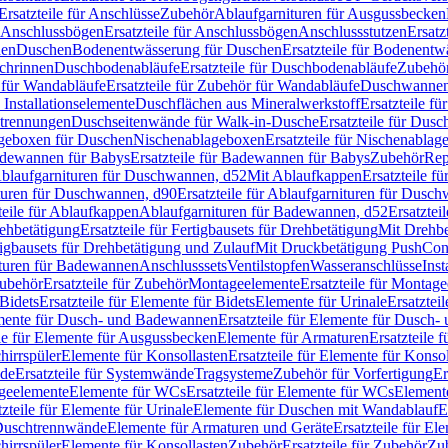
Ersatzteile für Anschlüsse
Zubehör
Ablaufgarnituren für Ausgussbecken
Anschlussbögen
Ersatzteile für Anschlussbögen
Anschlussstutzen
Ersatz
nen
Duschen
Bodenentwässerung für Duschen
Ersatzteile für Bodenent
schrinnen
Duschbodenabläufe
Ersatzteile für Duschbodenabläufe
Zubehör
für Wandabläufe
Ersatzteile für Zubehör für Wandabläufe
Duschwannen
Installationselemente
Duschflächen aus Mineralwerkstoff
Ersatzteile f
btrennungen
Duschseitenwände für Walk-in-Dusche
Ersatzteile für Dus
lageboxen für Duschen
Nischenablageboxen
Ersatzteile für Nischenabla
dewannen für Babys
Ersatzteile für Badewannen für Babys
Zubehör
Rep
 Ablaufgarnituren für Duschwannen, d52
Mit Ablaufkappen
Ersatzteile f
turen für Duschwannen, d90
Ersatzteile für Ablaufgarnituren für Dusc
teile für Ablaufkappen
Ablaufgarnituren für Badewannen, d52
Ersatztei
rehbetätigung
Ersatzteile für Fertigbausets für Drehbetätigung
Mit Drehbe
rtigbausets für Drehbetätigung und Zulauf
Mit Druckbetätigung PushCon
ituren für Badewannen
Anschlusssets
Ventilstopfen
Wasseranschlüsse
Inst
ubehör
Ersatzteile für Zubehör
Montageelemente
Ersatzteile für Montag
Bidets
Ersatzteile für Elemente für Bidets
Elemente für Urinale
Ersatztei
mente für Dusch- und Badewannen
Ersatzteile für Elemente für Dusch
ile für Elemente für Ausgussbecken
Elemente für Armaturen
Ersatzteile 
hirrspüler
Elemente für Konsollasten
Ersatzteile für Elemente für Konso
de
Ersatzteile für Systemwände
Tragsysteme
Zubehör für Vorfertigung
Er
ageelemente
Elemente für WCs
Ersatzteile für Elemente für WCs
Element
tzteile für Elemente für Urinale
Elemente für Duschen mit Wandablauf
E
r Duschtrennwände
Elemente für Armaturen und Geräte
Ersatzteile für E
hirrspüler
Elemente für Konsollasten
Zubehör
Ersatzteile für Zubehör
Zu