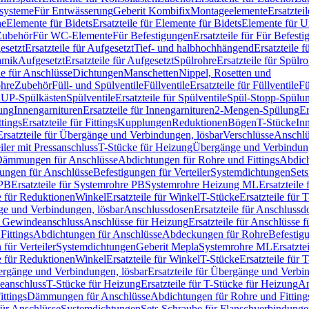
ssysteme
Für Entwässerung
Geberit Kombifix
Montageelemente
Ersatztei
he
Elemente für Bidets
Ersatzteile für Elemente für Bidets
Elemente für U
 Zubehör
Für WC-Elemente
Für Befestigungen
Ersatzteile für Für Befest
esetzt
Ersatzteile für Aufgesetzt
Tief- und halbhochhängend
Ersatzteile 
amik
Aufgesetzt
Ersatzteile für Aufgesetzt
Spülrohre
Ersatzteile für Spülr
le für Anschlüsse
Dichtungen
Manschetten
Nippel, Rosetten und
ohre
Zubehör
Füll- und Spülventile
Füllventile
Ersatzteile für Füllventile
Fü
ür UP-Spülkästen
Spülventile
Ersatzteile für Spülventile
Spül-Stopp-Spülu
ung
Innengarnituren
Ersatzteile für Innengarnituren
2-Mengen-Spülung
Er
ttings
Ersatzteile für Fittings
Kupplungen
Reduktionen
Bögen
T-Stücke
In
Ersatzteile für Übergänge und Verbindungen, lösbar
Verschlüsse
Anschlü
iler mit Pressanschluss
T-Stücke für Heizung
Übergänge und Verbindung
ämmungen für Anschlüsse
Abdichtungen für Rohre und Fittings
Abdich
gungen für Anschlüsse
Befestigungen für Verteiler
Systemdichtungen
Set
 PB
Ersatzteile für Systemrohre PB
Systemrohre Heizung ML
Ersatzteil
le für Reduktionen
Winkel
Ersatzteile für Winkel
T-Stücke
Ersatzteile für 
nge und Verbindungen, lösbar
Anschlussdosen
Ersatzteile für Anschlussd
it Gewindeanschluss
Anschlüsse für Heizung
Ersatzteile für Anschlüsse 
Fittings
Abdichtungen für Anschlüsse
Abdeckungen für Rohre
Befestig
für Verteiler
Systemdichtungen
Geberit Mepla
Systemrohre ML
Ersatzte
le für Reduktionen
Winkel
Ersatzteile für Winkel
T-Stücke
Ersatzteile für 
rgänge und Verbindungen, lösbar
Ersatzteile für Übergänge und Verbi
deanschluss
T-Stücke für Heizung
Ersatzteile für T-Stücke für Heizung
An
ttings
Dämmungen für Anschlüsse
Abdichtungen für Rohre und Fitting
für Anschlüsse
Systemdichtungen
Sets Schraube für Flanschverbindung