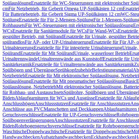
Spülauslösung
Ersatzteile für WC-Steuerungen mit elektronischer Spü
cm
Für Netzbetrieb, für Geberit Omega UP-Spülkästen 12 cm
Ersatzte
Für Batteriebetrieb, für Geberit Sigma UP-Spülkästen 12 cm
WC-Steue
Spülung
Ersatzteile für Für 2-Mengen-Spülung
Für 1-Mengen-Spülun
Rohbausets
Für WC-Steuerungen mit elektronischer Spülauslösung
Er
WCs
Ersatzteile für Sanitärmodule für WCs
Für Wand-WCs
Ersatztei
gespülter Betrieb, mit Spülrand
Ersatzteile für Urinale, gespülter Betr
spülrandlos
Für AP- oder UP-Urinalsteuerung
Ersatzteile für Für AP-
Urinalsteuerung
Ersatzteile für Für integrierte Urinalsteuerung
Urinale,
Spülrand
Ersatzteile für Mit Spülrand
Urinale, wasserloser Betrieb
Ersat
Urinaltrennwände
Urinaltrennwände aus Kunststoff
Ersatzteile für Ur
Sanitärkeramik
Ersatzteile für Urinaltrennwände aus Sanitärkeramik
Zu
Spülbögen und Übergänge
Sprühkopfzubehör
Befestigungsmaterial
Abl
Netzbetrieb
Ersatzteile für Mit elektronischer Spülauslösung, Netzbetr
Spülauslösung
Ersatzteile für Mit pneumatischer Spülauslösung
Basic
E
Spülauslösung, Netzbetrieb
Mit elektronischer Spülauslösung, Batterie
für Rohbau- und Austauschsets
Spülrohre, Spülbögen und Übergänge
Bidets
Ablaufgarnituren für WCs und Ausgüsse
Ersatzteile für Ablau
Anschlussbögen
Anschlussstutzen
Ersatzteile für Anschlussstutzen
Ansc
Anschlüsse aus PVC
Manschetten und Deckkappen
Ablaufgarnituren 
Geruchsverschlüsse
Ersatzteile für UP-Geruchsverschlüsse
Rohrbogeng
Spülbogenverlängerungen
Anschlussstutzen
Ersatzteile für Anschlusss
Bidets
Rohrbogengeruchsverschlüsse
Ersatzteile für Rohrbogengeruch
Waschtische
Doppelwaschtische
Ersatzteile für Doppelwaschtische
Möb
Handwaschbecken
Aufsatzhandwaschbecken
Eckhandwaschbecken
H