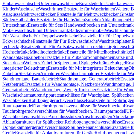
Einbauwaschtische
Unterbauwaschtische
Ersatzteile für Unterbauwasc
Kinder
Waschtische
Waschrinnen
Ersatzteile für Waschrinnen
Weitere 
Ausgüsse
Mehrzweckbecken
Ersatzteile für Mehrzweckbecken
Gipsfa
Säulen
Halbsäulen
Ersatzteile für Halbsäulen
Zubehör
Ablaufkappen
Ha
Unterschrank
Ersatzteile für Sets Handwaschbecken mit Unterschrank
Möbelwaschtisch mit Unterschrank
Badezimmermöbel
Waschtischunte
Für Waschtische
Für Doppelwaschtische
Ersatzteile für Für Doppelwa
Eckwaschtische
Ersatzteile für Für Eckwaschtische
Waschtischplatten
E
rechteckig
Ersatzteile für Für Aufsatzwaschtisch rechteckig
Seitenschr
Hochschränke
Mittelhochschränke
Ersatzteile für Mittelhochschränke
H
Wandablagen
Zubehör
Ersatzteile für Zubehör
Schubladeneinsätze un
Steckdosen
Weiteres Zubehör
Spiegel und Spiegelschränke
Spiegel
Ersa
integrierter Beleuchtung
Ersatzteile für Mit integrierter Beleuchtung
Oh
Zubehör
Steckdosen
Armaturen
Waschtischarmaturen
Ersatzteile für W
Standmontage, Batteriebetrieb
Standmontage, Generatorbetrieb
Ersatzt
Netzbetrieb
Ersatzteile für Wandmontage, Netzbetrieb
Wandmontage, Ba
Generatorbetrieb
Wandmontage, Zweigriffmischer
Ersatzteile für Wa
Waschtischarmaturen
Apparateanschlüsse für Waschplatz, Spülbecke
Waschbecken
Rohrbogengeruchsverschlüsse
Ersatzteile für Rohrboge
Raumsparmodell
Tauchrohrgeruchsverschlüsse für Waschbecken
Ersat
Tauchrohrgeruchsverschlüsse für Waschbecken, Raumsparmodell
UP-
Waschbeckenanschlüsse
Anschlussstutzen
Anschlussbögen
Abdeckung
Ablaufgarnituren für Spülbecken
Rohrbogengeruchsverschlüsse
Ersatz
Doppelkammergeruchsverschlüsse
Spülbeckenanschlüsse
Ersatzteile 
Geräte
Ersatzteile für Ablaufgarnituren für Geräte
Rohrbogengeruchsve