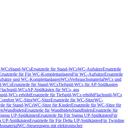
nd-WCs
Stand-WCs
Ersatzteile für Stand-WCs
WC-Aufsätze
Ersatzteile
Ersatzteile für Für WC-Komplettanlagen
Für WC-Aufsätze
Ersatzteile
fsätze und WC-Komplettanlagen
WCs
Verbrauchsmaterial
WCs und
d-WCs
Ersatzteile für Stand-WCs
Tiefspül-WCs für AP-Spülkasten
r Flachspül-WCs
AP-Spülkästen für WCs, aus
fspül-WCs erhöht
Ersatzteile für Tiefspül-WCs erhöht
Flachspül-WCs
r Comfort WC-Sitze
WC-Sitze
Ersatzteile für WC-Sitze
WC-
eile für Stand-WCs
WC-Sitze für Kinder
Ersatzteile für WC-Sitze für
ts
Wandbidets
Ersatzteile für Wandbidets
Standbidets
Ersatzteile für
Sigma UP-Spülkästen
Ersatzteile für Für Sigma UP-Spülkästen
Für
a UP-Spülkästen
Ersatzteile für Für Delta UP-Spülkästen
Für Twinline
hsmaterial
WC-Steuerungen mit elektronischer