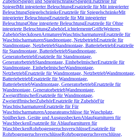
Zubehör
Spiegel und Spiegelschränke
Spiegel
Ersatzteile für
Spiegel
Mit integrierter Beleuchtung
Ersatzteile für Mit integrierter
Beleuchtung
Spiegelschränke
Ersatzteile für Spiegelschränke
Mit
integrierter Beleuchtung
Ersatzteile für Mit integrierter
Beleuchtung
Ohne integrierte Beleuchtung
Ersatzteile für Ohne
integrierte Beleuchtung
Zubehör
Lichtelemente
Griffe
Weiteres
Zubehör
Steckdosen
Armaturen
Waschtischarmaturen
Ersatzteile für
Waschtischarmaturen
Standmontage, Netzbetrieb
Ersatzteile für
Standmontage, Netzbetrieb
Standmontage, Batteriebetrieb
Ersatzteile
für Standmontage, Batteriebetrieb
Standmontage,
Generatorbetrieb
Ersatzteile für Standmontage,
Generatorbetrieb
Standmontage, Einhebelmischer
Ersatzteile für
Standmontage, Einhebelmischer
Wandmontage,
Netzbetrieb
Ersatzteile für Wandmontage, Netzbetrieb
Wandmontage,
Batteriebetrieb
Ersatzteile für Wandmontage,
Batteriebetrieb
Wandmontage, Generatorbetrieb
Ersatzteile für
Wandmontage, Generatorbetrieb
Wandmontage,
Zweigriffmischer
Ersatzteile für Wandmontage,
Zweigriffmischer
Zubehör
Ersatzteile für Zubehör
Für
Waschtischarmaturen
Ersatzteile für Für
Waschtischarmaturen
Apparateanschlüsse für Waschplatz,
Spülbecken, Geräte und Ausgussbecken
Ablaufgarnituren für
Waschbecken
Ersatzteile für Ablaufgarnituren für
Waschbecken
Rohrbogengeruchsverschlüsse
Ersatzteile für
Rohrbogengeruchsverschlüsse
Rohrbogengeruchsverschlüsse,