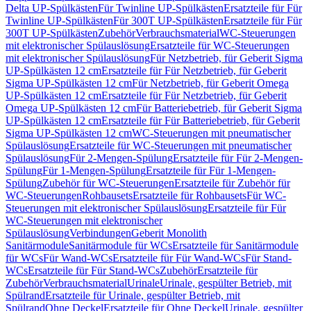
Delta UP-Spülkästen
Für Twinline UP-Spülkästen
Ersatzteile für Für
Twinline UP-Spülkästen
Für 300T UP-Spülkästen
Ersatzteile für Für
300T UP-Spülkästen
Zubehör
Verbrauchsmaterial
WC-Steuerungen
mit elektronischer Spülauslösung
Ersatzteile für WC-Steuerungen
mit elektronischer Spülauslösung
Für Netzbetrieb, für Geberit Sigma
UP-Spülkästen 12 cm
Ersatzteile für Für Netzbetrieb, für Geberit
Sigma UP-Spülkästen 12 cm
Für Netzbetrieb, für Geberit Omega
UP-Spülkästen 12 cm
Ersatzteile für Für Netzbetrieb, für Geberit
Omega UP-Spülkästen 12 cm
Für Batteriebetrieb, für Geberit Sigma
UP-Spülkästen 12 cm
Ersatzteile für Für Batteriebetrieb, für Geberit
Sigma UP-Spülkästen 12 cm
WC-Steuerungen mit pneumatischer
Spülauslösung
Ersatzteile für WC-Steuerungen mit pneumatischer
Spülauslösung
Für 2-Mengen-Spülung
Ersatzteile für Für 2-Mengen-
Spülung
Für 1-Mengen-Spülung
Ersatzteile für Für 1-Mengen-
Spülung
Zubehör für WC-Steuerungen
Ersatzteile für Zubehör für
WC-Steuerungen
Rohbausets
Ersatzteile für Rohbausets
Für WC-
Steuerungen mit elektronischer Spülauslösung
Ersatzteile für Für
WC-Steuerungen mit elektronischer
Spülauslösung
Verbindungen
Geberit Monolith
Sanitärmodule
Sanitärmodule für WCs
Ersatzteile für Sanitärmodule
für WCs
Für Wand-WCs
Ersatzteile für Für Wand-WCs
Für Stand-
WCs
Ersatzteile für Für Stand-WCs
Zubehör
Ersatzteile für
Zubehör
Verbrauchsmaterial
Urinale
Urinale, gespülter Betrieb, mit
Spülrand
Ersatzteile für Urinale, gespülter Betrieb, mit
Spülrand
Ohne Deckel
Ersatzteile für Ohne Deckel
Urinale, gespülter