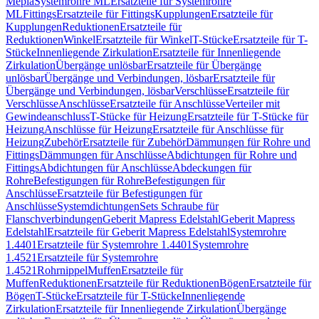
Mepla
Systemrohre ML
Ersatzteile für Systemrohre
ML
Fittings
Ersatzteile für Fittings
Kupplungen
Ersatzteile für
Kupplungen
Reduktionen
Ersatzteile für
Reduktionen
Winkel
Ersatzteile für Winkel
T-Stücke
Ersatzteile für T-
Stücke
Innenliegende Zirkulation
Ersatzteile für Innenliegende
Zirkulation
Übergänge unlösbar
Ersatzteile für Übergänge
unlösbar
Übergänge und Verbindungen, lösbar
Ersatzteile für
Übergänge und Verbindungen, lösbar
Verschlüsse
Ersatzteile für
Verschlüsse
Anschlüsse
Ersatzteile für Anschlüsse
Verteiler mit
Gewindeanschluss
T-Stücke für Heizung
Ersatzteile für T-Stücke für
Heizung
Anschlüsse für Heizung
Ersatzteile für Anschlüsse für
Heizung
Zubehör
Ersatzteile für Zubehör
Dämmungen für Rohre und
Fittings
Dämmungen für Anschlüsse
Abdichtungen für Rohre und
Fittings
Abdichtungen für Anschlüsse
Abdeckungen für
Rohre
Befestigungen für Rohre
Befestigungen für
Anschlüsse
Ersatzteile für Befestigungen für
Anschlüsse
Systemdichtungen
Sets Schraube für
Flanschverbindungen
Geberit Mapress Edelstahl
Geberit Mapress
Edelstahl
Ersatzteile für Geberit Mapress Edelstahl
Systemrohre
1.4401
Ersatzteile für Systemrohre 1.4401
Systemrohre
1.4521
Ersatzteile für Systemrohre
1.4521
Rohrnippel
Muffen
Ersatzteile für
Muffen
Reduktionen
Ersatzteile für Reduktionen
Bögen
Ersatzteile für
Bögen
T-Stücke
Ersatzteile für T-Stücke
Innenliegende
Zirkulation
Ersatzteile für Innenliegende Zirkulation
Übergänge