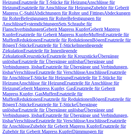
Heizung
Ersatzteile für T-Stücke für Heizung
Anschlüsse für
Heizung
Ersatzteile für Anschlüsse für Heizung
Zubehör für Geberit
Mapress C-Stahl
Abdichtungen für Rohre und Fittings
Abdeckungen
für Rohre
Befestigungen für Rohre
Befestigungen für
Anschlüsse
Systemdichtungen
Sets Schraube für
Flanschverbindungen
Geberit Mapress Kupfer
Geberit Mapress
Kupfer
Ersatzteile für Geberit Mapress Kupfer
Muffen
Ersatzteile für
Muffen
Reduktionen
Ersatzteile für Reduktionen
Bögen
Ersatzteile für
Bögen
T-Stücke
Ersatzteile für T-Stücke
Innenliegende
Zirkulation
Ersatzteile für Innenliegende
Zirkulation
Kreuzstücke
Ersatzteile für Kreuzstücke
Übergänge
unlösbar
Ersatzteile für Übergänge unlösbar
Übergänge und
Verbindungen, lösbar
Ersatzteile für Übergänge und Verbindungen,
lösbar
Verschlüsse
Ersatzteile für Verschlüsse
Anschlüsse
Ersatzteile
für Anschlüsse
T-Stücke für Heizung
Ersatzteile für T-Stücke für
Heizung
Anschlüsse für Heizung
Ersatzteile für Anschlüsse für
Heizung
Geberit Mapress Kupfer, Gas
Ersatzteile für Geberit
Mapress Kupfer, Gas
Muffen
Ersatzteile für
Muffen
Reduktionen
Ersatzteile für Reduktionen
Bögen
Ersatzteile für
Bögen
T-Stücke
Ersatzteile für T-Stücke
Übergänge
unlösbar
Ersatzteile für Übergänge unlösbar
Übergänge und
Verbindungen, lösbar
Ersatzteile für Übergänge und Verbindungen,
lösbar
Verschlüsse
Ersatzteile für Verschlüsse
Anschlüsse
Ersatzteile
für Anschlüsse
Zubehör für Geberit Mapress Kupfer
Ersatzteile für
Zubehör für Geberit Mapress Kupfer
Dämmungen für