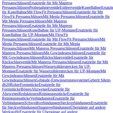
Pressanschlüssen
Ersatzteile für Mit Mapress
Pressanschlüssen
Probenahmeventile
Entleerventile
Kugelhähne
Ersatzt
für Kugelhähne
Mit FlowFit Pressanschlüssen
Ersatzteile für Mit
FlowFit Pressanschlüssen
Mit Mepla Pressanschlüssen
Ersatzteile für
Mit Mepla Pressanschlüssen
Mit Mapress
Pressanschlüssen
Ersatzteile für Mit Mapress
Pressanschlüssen
Kugelhähne für UP-Montage
Ersatzteile für
Kugelhähne für UP-Montage
Mit FlowFit
Pressanschlüssen
Ersatzteile für Mit FlowFit Pressanschlüssen
Mit
Mepla Pressanschlüssen
Ersatzteile für Mit Mepla
Pressanschlüssen
Mit Mapress Pressanschlüssen
Ersatzteile für Mit
Mapress Pressanschlüssen
Mit Gewindeanschlüssen
Ersatzteile für
Mit Gewindeanschlüssen
Rückschlagventile
Ersatzteile für
Rückschlagventile
Mit Mapress Pressanschlüssen
Ersatzteile für Mit
Mapress Pressanschlüssen
Wasserzählerstrecken für UP-
Montage
Ersatzteile für Wasserzählerstrecken für UP-Montage
Mit
Gewindeanschlüssen
Ersatzteile für Mit
Gewindeanschlüssen
Gebäude-Entwässerungssysteme
Geberit Silent-
db20
Rohre
Formstücke
Ersatzteile für
Formstücke
Bögen
Abzweige
Ersatzteile für
Abzweige
Reduktionen
Reinigungsstücke
Ersatzteile für
Reinigungsstücke
Verbindungen
Ersatzteile für
Verbindungen
Schweißverbindungen
Steckverbindungen
Ersatzteile
für Steckverbindungen
Spannverbindungen
Übergänge auf andere
Werkstoffe
Ersatzteile für Übergänge auf andere