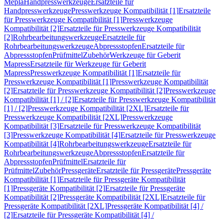
Mepla
Handpresswerkzeuge
Ersatzteile für
Handpresswerkzeuge
Presswerkzeuge Kompatibilität [1]
Ersatzteile
für Presswerkzeuge Kompatibilität [1]
Presswerkzeuge
Kompatibilität [2]
Ersatzteile für Presswerkzeuge Kompatibilität
[2]
Rohrbearbeitungswerkzeuge
Ersatzteile für
Rohrbearbeitungswerkzeuge
Abpressstopfen
Ersatzteile für
Abpressstopfen
Prüfmittel
Zubehör
Werkzeuge für Geberit
Mapress
Ersatzteile für Werkzeuge für Geberit
Mapress
Presswerkzeuge Kompatibilität [1]
Ersatzteile für
Presswerkzeuge Kompatibilität [1]
Presswerkzeuge Kompatibilität
[2]
Ersatzteile für Presswerkzeuge Kompatibilität [2]
Presswerkzeuge
Kompatibilität [1] / [2]
Ersatzteile für Presswerkzeuge Kompatibilität
[1] / [2]
Presswerkzeuge Kompatibilität [2XL]
Ersatzteile für
Presswerkzeuge Kompatibilität [2XL]
Presswerkzeuge
Kompatibilität [3]
Ersatzteile für Presswerkzeuge Kompatibilität
[3]
Presswerkzeuge Kompatibilität [4]
Ersatzteile für Presswerkzeuge
Kompatibilität [4]
Rohrbearbeitungswerkzeuge
Ersatzteile für
Rohrbearbeitungswerkzeuge
Abpressstopfen
Ersatzteile für
Abpressstopfen
Prüfmittel
Ersatzteile für
Prüfmittel
Zubehör
Pressgeräte
Ersatzteile für Pressgeräte
Pressgeräte
Kompatibilität [1]
Ersatzteile für Pressgeräte Kompatibilität
[1]
Pressgeräte Kompatibilität [2]
Ersatzteile für Pressgeräte
Kompatibilität [2]
Pressgeräte Kompatibilität [2XL]
Ersatzteile für
Pressgeräte Kompatibilität [2XL]
Pressgeräte Kompatibilität [4] /
[2]
Ersatzteile für Pressgeräte Kompatibilität [4] /