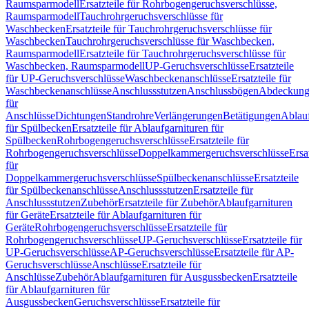
Raumsparmodell
Ersatzteile für Rohrbogengeruchsverschlüsse,
Raumsparmodell
Tauchrohrgeruchsverschlüsse für
Waschbecken
Ersatzteile für Tauchrohrgeruchsverschlüsse für
Waschbecken
Tauchrohrgeruchsverschlüsse für Waschbecken,
Raumsparmodell
Ersatzteile für Tauchrohrgeruchsverschlüsse für
Waschbecken, Raumsparmodell
UP-Geruchsverschlüsse
Ersatzteile
für UP-Geruchsverschlüsse
Waschbeckenanschlüsse
Ersatzteile für
Waschbeckenanschlüsse
Anschlussstutzen
Anschlussbögen
Abdeckung
für
Anschlüsse
Dichtungen
Standrohre
Verlängerungen
Betätigungen
Ablauf
für Spülbecken
Ersatzteile für Ablaufgarnituren für
Spülbecken
Rohrbogengeruchsverschlüsse
Ersatzteile für
Rohrbogengeruchsverschlüsse
Doppelkammergeruchsverschlüsse
Ersa
für
Doppelkammergeruchsverschlüsse
Spülbeckenanschlüsse
Ersatzteile
für Spülbeckenanschlüsse
Anschlussstutzen
Ersatzteile für
Anschlussstutzen
Zubehör
Ersatzteile für Zubehör
Ablaufgarnituren
für Geräte
Ersatzteile für Ablaufgarnituren für
Geräte
Rohrbogengeruchsverschlüsse
Ersatzteile für
Rohrbogengeruchsverschlüsse
UP-Geruchsverschlüsse
Ersatzteile für
UP-Geruchsverschlüsse
AP-Geruchsverschlüsse
Ersatzteile für AP-
Geruchsverschlüsse
Anschlüsse
Ersatzteile für
Anschlüsse
Zubehör
Ablaufgarnituren für Ausgussbecken
Ersatzteile
für Ablaufgarnituren für
Ausgussbecken
Geruchsverschlüsse
Ersatzteile für