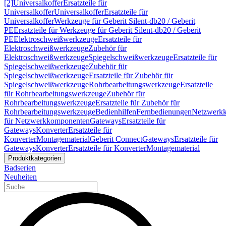
[2]
Universalkoffer
Ersatzteile für
Universalkoffer
Universalkoffer
Ersatzteile für
Universalkoffer
Werkzeuge für Geberit Silent-db20 / Geberit
PE
Ersatzteile für Werkzeuge für Geberit Silent-db20 / Geberit
PE
Elektroschweißwerkzeuge
Ersatzteile für
Elektroschweißwerkzeuge
Zubehör für
Elektroschweißwerkzeuge
Spiegelschweißwerkzeuge
Ersatzteile für
Spiegelschweißwerkzeuge
Zubehör für
Spiegelschweißwerkzeuge
Ersatzteile für Zubehör für
Spiegelschweißwerkzeuge
Rohrbearbeitungswerkzeuge
Ersatzteile
für Rohrbearbeitungswerkzeuge
Zubehör für
Rohrbearbeitungswerkzeuge
Ersatzteile für Zubehör für
Rohrbearbeitungswerkzeuge
Bedienhilfen
Fernbedienungen
Netzwerk
für Netzwerkkomponenten
Gateways
Ersatzteile für
Gateways
Konverter
Ersatzteile für
Konverter
Montagematerial
Geberit Connect
Gateways
Ersatzteile für
Gateways
Konverter
Ersatzteile für Konverter
Montagematerial
Produktkategorien
Badserien
Neuheiten