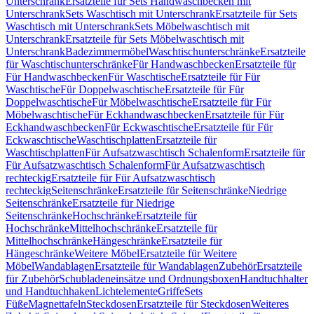
Unterschrank
Ersatzteile für Sets Handwaschbecken mit
Unterschrank
Sets Waschtisch mit Unterschrank
Ersatzteile für Sets
Waschtisch mit Unterschrank
Sets Möbelwaschtisch mit
Unterschrank
Ersatzteile für Sets Möbelwaschtisch mit
Unterschrank
Badezimmermöbel
Waschtischunterschränke
Ersatzteile
für Waschtischunterschränke
Für Handwaschbecken
Ersatzteile für
Für Handwaschbecken
Für Waschtische
Ersatzteile für Für
Waschtische
Für Doppelwaschtische
Ersatzteile für Für
Doppelwaschtische
Für Möbelwaschtische
Ersatzteile für Für
Möbelwaschtische
Für Eckhandwaschbecken
Ersatzteile für Für
Eckhandwaschbecken
Für Eckwaschtische
Ersatzteile für Für
Eckwaschtische
Waschtischplatten
Ersatzteile für
Waschtischplatten
Für Aufsatzwaschtisch Schalenform
Ersatzteile für
Für Aufsatzwaschtisch Schalenform
Für Aufsatzwaschtisch
rechteckig
Ersatzteile für Für Aufsatzwaschtisch
rechteckig
Seitenschränke
Ersatzteile für Seitenschränke
Niedrige
Seitenschränke
Ersatzteile für Niedrige
Seitenschränke
Hochschränke
Ersatzteile für
Hochschränke
Mittelhochschränke
Ersatzteile für
Mittelhochschränke
Hängeschränke
Ersatzteile für
Hängeschränke
Weitere Möbel
Ersatzteile für Weitere
Möbel
Wandablagen
Ersatzteile für Wandablagen
Zubehör
Ersatzteile
für Zubehör
Schubladeneinsätze und Ordnungsboxen
Handtuchhalter
und Handtuchhaken
Lichtelemente
Griffe
Sets
Füße
Magnettafeln
Steckdosen
Ersatzteile für Steckdosen
Weiteres