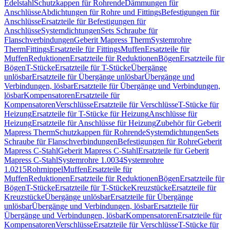
Edelstahl
Schutzkappen für Rohrende
Dämmungen für
Anschlüsse
Abdichtungen für Rohre und Fittings
Befestigungen für
Anschlüsse
Ersatzteile für Befestigungen für
Anschlüsse
Systemdichtungen
Sets Schraube für
Flanschverbindungen
Geberit Mapress Therm
Systemrohre
Therm
Fittings
Ersatzteile für Fittings
Muffen
Ersatzteile für
Muffen
Reduktionen
Ersatzteile für Reduktionen
Bögen
Ersatzteile für
Bögen
T-Stücke
Ersatzteile für T-Stücke
Übergänge
unlösbar
Ersatzteile für Übergänge unlösbar
Übergänge und
Verbindungen, lösbar
Ersatzteile für Übergänge und Verbindungen,
lösbar
Kompensatoren
Ersatzteile für
Kompensatoren
Verschlüsse
Ersatzteile für Verschlüsse
T-Stücke für
Heizung
Ersatzteile für T-Stücke für Heizung
Anschlüsse für
Heizung
Ersatzteile für Anschlüsse für Heizung
Zubehör für Geberit
Mapress Therm
Schutzkappen für Rohrende
Systemdichtungen
Sets
Schraube für Flanschverbindungen
Befestigungen für Rohre
Geberit
Mapress C-Stahl
Geberit Mapress C-Stahl
Ersatzteile für Geberit
Mapress C-Stahl
Systemrohre 1.0034
Systemrohre
1.0215
Rohrnippel
Muffen
Ersatzteile für
Muffen
Reduktionen
Ersatzteile für Reduktionen
Bögen
Ersatzteile für
Bögen
T-Stücke
Ersatzteile für T-Stücke
Kreuzstücke
Ersatzteile für
Kreuzstücke
Übergänge unlösbar
Ersatzteile für Übergänge
unlösbar
Übergänge und Verbindungen, lösbar
Ersatzteile für
Übergänge und Verbindungen, lösbar
Kompensatoren
Ersatzteile für
Kompensatoren
Verschlüsse
Ersatzteile für Verschlüsse
T-Stücke für