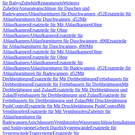
für Babys
Zubehör
Reparatursets
Weiteres
Zubehör
Apparateanschlüsse für Duschen und
Badewannen
Ablaufgarnituren für Duschwannen, d52
Ersatzteile für
Ablaufgarnituren für Duschwannen, d52
Mit
Ablaufkappen
Ersatzteile für Mit Ablaufkappen
Ohne
Ablaufkappen
Ersatzteile für Ohne
Ablaufkappen
Ablaufkappen
Ersatzteile für
Ablaufkappen
Ablaufgarnituren für Duschwannen, d90
Ersatzteile
für Ablaufgarnituren für Duschwannen, d90
Mit
Ablaufkappen
Ersatzteile für Mit Ablaufkappen
Ohne
Ablaufkappen
Ersatzteile für Ohne
Ablaufkappen
Ablaufkappen
Ersatzteile für
Ablaufkappen
Ablaufgarnituren für Badewannen, d52
Ersatzteile für
Ablaufgarnituren für Badewannen, d52
Mit
Drehbetätigung
Ersatzteile für Mit Drehbetätigung
Fertigbausets für
Drehbetätigung
Ersatzteile für Fertigbausets für Drehbetätigung
Mit
Drehbetätigung und Zulauf
Ersatzteile für Mit Drehbetätigung und
Zulauf
Fertigbausets für Drehbetätigung und Zulauf
Ersatzteile für
Fertigbausets für Drehbetätigung und Zulauf
Mit Druckbetätigung
PushControl
Ersatzteile für Mit Druckbetätigung PushControl
Mit
Ventilstopfen
Ersatzteile für Mit Ventilstopfen
Zubehör für
Ablaufgarnituren für
Badewannen
Anschlusssets
Ventilstopfen
Wasseranschlüsse
Installation
und Spülsysteme
Geberit Duofix
Systemwände
Ersatzteile für
Systemwände
Tragsysteme
Ersatzteile für