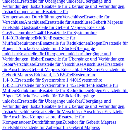
unlösbar
Ersatzteile für Übergänge unlösbar
Übergänge und
Verbindungen, lösbar
Ersatzteile für Übergänge und Verbindungen,
lösbar
Kompensatoren
Ersatzteile für
Kompensatoren
Durchführungen
Verschlüsse
Ersatzteile für
Verschlüsse
Anschlüsse
Ersatzteile für Anschlüsse
Geberit Mapress
Edelstahl, Gas
Ersatzteile für Geberit Mapress Edelstahl,
Gas
Systemrohre 1.4401
Ersatzteile für Systemrohre
1.4401
Rohrnippel
Muffen
Ersatzteile für
Muffen
Reduktionen
Ersatzteile für Reduktionen
Bögen
Ersatzteile für
Bögen
T-Stücke
Ersatzteile für T-Stücke
Übergänge
unlösbar
Ersatzteile für Übergänge unlösbar
Übergänge und
Verbindungen, lösbar
Ersatzteile für Übergänge und Verbindungen,
lösbar
Verschlüsse
Ersatzteile für Verschlüsse
Anschlüsse
Ersatzteile
für Anschlüsse
Geberit Mapress Edelstahl, LABS-frei
Ersatzteile für
Geberit Mapress Edelstahl, LABS-frei
Systemrohre
1.4401
Ersatzteile für Systemrohre 1.4401
Systemrohre
1.4521
Ersatzteile für Systemrohre 1.4521
Muffen
Ersatzteile für
Muffen
Reduktionen
Ersatzteile für Reduktionen
Bögen
Ersatzteile für
Bögen
T-Stücke
Ersatzteile für T-Stücke
Übergänge
unlösbar
Ersatzteile für Übergänge unlösbar
Übergänge und
Verbindungen, lösbar
Ersatzteile für Übergänge und Verbindungen,
lösbar
Verschlüsse
Ersatzteile für Verschlüsse
Anschlüsse
Ersatzteile
für Anschlüsse
Kompensatoren
Ersatzteile für
Kompensatoren
Durchführungen
Zubehör für Geberit Mapress
Edelstahl
Ersatzteile für Zubehör für Geberit Mapress