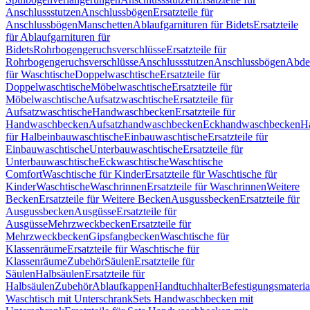
Anschlussstutzen
Anschlussbögen
Ersatzteile für
Anschlussbögen
Manschetten
Ablaufgarnituren für Bidets
Ersatzteile
für Ablaufgarnituren für
Bidets
Rohrbogengeruchsverschlüsse
Ersatzteile für
Rohrbogengeruchsverschlüsse
Anschlussstutzen
Anschlussbögen
Abde
für Waschtische
Doppelwaschtische
Ersatzteile für
Doppelwaschtische
Möbelwaschtische
Ersatzteile für
Möbelwaschtische
Aufsatzwaschtische
Ersatzteile für
Aufsatzwaschtische
Handwaschbecken
Ersatzteile für
Handwaschbecken
Aufsatzhandwaschbecken
Eckhandwaschbecken
H
für Halbeinbauwaschtische
Einbauwaschtische
Ersatzteile für
Einbauwaschtische
Unterbauwaschtische
Ersatzteile für
Unterbauwaschtische
Eckwaschtische
Waschtische
Comfort
Waschtische für Kinder
Ersatzteile für Waschtische für
Kinder
Waschtische
Waschrinnen
Ersatzteile für Waschrinnen
Weitere
Becken
Ersatzteile für Weitere Becken
Ausgussbecken
Ersatzteile für
Ausgussbecken
Ausgüsse
Ersatzteile für
Ausgüsse
Mehrzweckbecken
Ersatzteile für
Mehrzweckbecken
Gipsfangbecken
Waschtische für
Klassenräume
Ersatzteile für Waschtische für
Klassenräume
Zubehör
Säulen
Ersatzteile für
Säulen
Halbsäulen
Ersatzteile für
Halbsäulen
Zubehör
Ablaufkappen
Handtuchhalter
Befestigungsmateria
Waschtisch mit Unterschrank
Sets Handwaschbecken mit