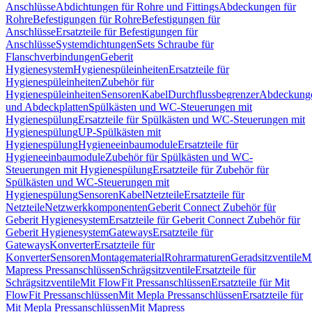
Anschlüsse
Abdichtungen für Rohre und Fittings
Abdeckungen für
Rohre
Befestigungen für Rohre
Befestigungen für
Anschlüsse
Ersatzteile für Befestigungen für
Anschlüsse
Systemdichtungen
Sets Schraube für
Flanschverbindungen
Geberit
Hygienesystem
Hygienespüleinheiten
Ersatzteile für
Hygienespüleinheiten
Zubehör für
Hygienespüleinheiten
Sensoren
Kabel
Durchflussbegrenzer
Abdeckung
und Abdeckplatten
Spülkästen und WC-Steuerungen mit
Hygienespülung
Ersatzteile für Spülkästen und WC-Steuerungen mit
Hygienespülung
UP-Spülkästen mit
Hygienespülung
Hygieneeinbaumodule
Ersatzteile für
Hygieneeinbaumodule
Zubehör für Spülkästen und WC-
Steuerungen mit Hygienespülung
Ersatzteile für Zubehör für
Spülkästen und WC-Steuerungen mit
Hygienespülung
Sensoren
Kabel
Netzteile
Ersatzteile für
Netzteile
Netzwerkkomponenten
Geberit Connect Zubehör für
Geberit Hygienesystem
Ersatzteile für Geberit Connect Zubehör für
Geberit Hygienesystem
Gateways
Ersatzteile für
Gateways
Konverter
Ersatzteile für
Konverter
Sensoren
Montagematerial
Rohrarmaturen
Geradsitzventile
Mi
Mapress Pressanschlüssen
Schrägsitzventile
Ersatzteile für
Schrägsitzventile
Mit FlowFit Pressanschlüssen
Ersatzteile für Mit
FlowFit Pressanschlüssen
Mit Mepla Pressanschlüssen
Ersatzteile für
Mit Mepla Pressanschlüssen
Mit Mapress