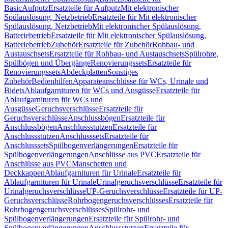
Basic
Aufputz
Ersatzteile für Aufputz
Mit elektronischer
Spülauslösung, Netzbetrieb
Ersatzteile für Mit elektronischer
Spülauslösung, Netzbetrieb
Mit elektronischer Spülauslösung,
Batteriebetrieb
Ersatzteile für Mit elektronischer Spülauslösung,
Batteriebetrieb
Zubehör
Ersatzteile für Zubehör
Rohbau- und
Austauschsets
Ersatzteile für Rohbau- und Austauschsets
Spülrohre,
Spülbögen und Übergänge
Renovierungssets
Ersatzteile für
Renovierungssets
Abdeckplatten
Sonstiges
Zubehör
Bedienhilfen
Apparateanschlüsse für WCs, Urinale und
Bidets
Ablaufgarnituren für WCs und Ausgüsse
Ersatzteile für
Ablaufgarnituren für WCs und
Ausgüsse
Geruchsverschlüsse
Ersatzteile für
Geruchsverschlüsse
Anschlussbögen
Ersatzteile für
Anschlussbögen
Anschlussstutzen
Ersatzteile für
Anschlussstutzen
Anschlusssets
Ersatzteile für
Anschlusssets
Spülbogenverlängerungen
Ersatzteile für
Spülbogenverlängerungen
Anschlüsse aus PVC
Ersatzteile für
Anschlüsse aus PVC
Manschetten und
Deckkappen
Ablaufgarnituren für Urinale
Ersatzteile für
Ablaufgarnituren für Urinale
Urinalgeruchsverschlüsse
Ersatzteile für
Urinalgeruchsverschlüsse
UP-Geruchsverschlüsse
Ersatzteile für UP-
Geruchsverschlüsse
Rohrbogengeruchsverschlüsses
Ersatzteile für
Rohrbogengeruchsverschlüsses
Spülrohr- und
Spülbogenverlängerungen
Ersatzteile für Spülrohr- und
Spülbogenverlängerungen
Anschlussstutzen
Ersatzteile für