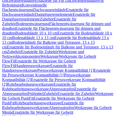
Dachwassereinläufe
Ersatzteile für Für Dachwassereinläufe
Für
Befestigung
Konventionelle
Dachentwässerung
Dachwassereinläufe
Ersatzteile für
Dachwassereinläufe
Dampfsperrenelemente
Ersatzteile für
Dampfsperrenelemente
Zubehör
Ersatzteile für
Zubehör
Bodenentwässerung
Flächenentwässerung für drinnen und
draußen
Ersatzteile für Flächenentwässerung für drinnen und
draußen
Bodenabläufe 10 x 10 cm
Ersatzteile für Bodenabläufe 10 x
10 cm
Bodenabläufe 13 x 13 cm
Ersatzteile für Bodenabläufe 13 x
13 cm
Bodeneinläufe für Balkone und Terrassen, 13 x 13
cm
Ersatzteile für Bodeneinläufe für Balkone und Terrassen, 13 x 13
cm
Zubehör
Ersatzteile für Zubehör
Werkzeuge und
Netzwerkkomponenten
Werkzeuge
Werkzeuge für Geberit
FlowFit
Ersatzteile für Werkzeuge für Geberit
FlowFit
Handpresswerkzeuge
Ersatzteile für
Handpresswerkzeuge
Presswerkzeuge Kompatibilität [1]
Ersatzteile
für Presswerkzeuge Kompatibilität [1]
Presswerkzeuge
Kompatibilität [2]
Ersatzteile für Presswerkzeuge Kompatibilität
[2]
Rohrbearbeitungswerkzeuge
Ersatzteile für
Rohrbearbeitungswerkzeuge
Abpressstopfen
Ersatzteile für
Abpressstopfen
Prüfmittel
Zubehör
Ersatzteile für Zubehör
Werkzeuge
für Geberit PushFit
Ersatzteile für Werkzeuge für Geberit
PushFit
Rohrbearbeitungswerkzeuge
Ersatzteile für
Rohrbearbeitungswerkzeuge
Abpressstopfen
Werkzeuge für Geberit
Mepla
Ersatzteile für Werkzeuge für Geberit