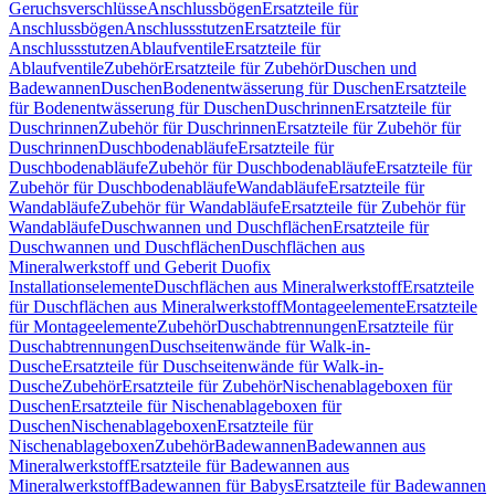
Geruchsverschlüsse
Anschlussbögen
Ersatzteile für
Anschlussbögen
Anschlussstutzen
Ersatzteile für
Anschlussstutzen
Ablaufventile
Ersatzteile für
Ablaufventile
Zubehör
Ersatzteile für Zubehör
Duschen und
Badewannen
Duschen
Bodenentwässerung für Duschen
Ersatzteile
für Bodenentwässerung für Duschen
Duschrinnen
Ersatzteile für
Duschrinnen
Zubehör für Duschrinnen
Ersatzteile für Zubehör für
Duschrinnen
Duschbodenabläufe
Ersatzteile für
Duschbodenabläufe
Zubehör für Duschbodenabläufe
Ersatzteile für
Zubehör für Duschbodenabläufe
Wandabläufe
Ersatzteile für
Wandabläufe
Zubehör für Wandabläufe
Ersatzteile für Zubehör für
Wandabläufe
Duschwannen und Duschflächen
Ersatzteile für
Duschwannen und Duschflächen
Duschflächen aus
Mineralwerkstoff und Geberit Duofix
Installationselemente
Duschflächen aus Mineralwerkstoff
Ersatzteile
für Duschflächen aus Mineralwerkstoff
Montageelemente
Ersatzteile
für Montageelemente
Zubehör
Duschabtrennungen
Ersatzteile für
Duschabtrennungen
Duschseitenwände für Walk-in-
Dusche
Ersatzteile für Duschseitenwände für Walk-in-
Dusche
Zubehör
Ersatzteile für Zubehör
Nischenablageboxen für
Duschen
Ersatzteile für Nischenablageboxen für
Duschen
Nischenablageboxen
Ersatzteile für
Nischenablageboxen
Zubehör
Badewannen
Badewannen aus
Mineralwerkstoff
Ersatzteile für Badewannen aus
Mineralwerkstoff
Badewannen für Babys
Ersatzteile für Badewannen