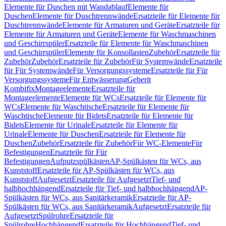
Elemente für Duschen mit Wandablauf
Elemente für
Duschen
Elemente für Duschtrennwände
Ersatzteile für Elemente für
Duschtrennwände
Elemente für Armaturen und Geräte
Ersatzteile für
Elemente für Armaturen und Geräte
Elemente für Waschmaschinen
und Geschirrspüler
Ersatzteile für Elemente für Waschmaschinen
und Geschirrspüler
Elemente für Konsollasten
Zubehör
Ersatzteile für
Zubehör
Zubehör
Ersatzteile für Zubehör
Für Systemwände
Ersatzteile
für Für Systemwände
Für Versorgungssysteme
Ersatzteile für Für
Versorgungssysteme
Für Entwässerung
Geberit
Kombifix
Montageelemente
Ersatzteile für
Montageelemente
Elemente für WCs
Ersatzteile für Elemente für
WCs
Elemente für Waschtische
Ersatzteile für Elemente für
Waschtische
Elemente für Bidets
Ersatzteile für Elemente für
Bidets
Elemente für Urinale
Ersatzteile für Elemente für
Urinale
Elemente für Duschen
Ersatzteile für Elemente für
Duschen
Zubehör
Ersatzteile für Zubehör
Für WC-Elemente
Für
Befestigungen
Ersatzteile für Für
Befestigungen
Aufputzspülkästen
AP-Spülkästen für WCs, aus
Kunststoff
Ersatzteile für AP-Spülkästen für WCs, aus
Kunststoff
Aufgesetzt
Ersatzteile für Aufgesetzt
Tief- und
halbhochhängend
Ersatzteile für Tief- und halbhochhängend
AP-
Spülkästen für WCs, aus Sanitärkeramik
Ersatzteile für AP-
Spülkästen für WCs, aus Sanitärkeramik
Aufgesetzt
Ersatzteile für
Aufgesetzt
Spülrohre
Ersatzteile für
Spülrohre
Hochhängend
Ersatzteile für Hochhängend
Tief- und