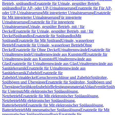
Betrieb, spülrandlos
Ersatzteile für Urinale, gespülter Betrieb,
spülrandlos
Für AP- oder UP-Urinalsteuerung
Ersatzteile für Für AP-
oder UP-Urinalsteuerung
Mit integrierter Urinalsteuerung
Ersatzteile
für Mit integrierter Urinalsteuerung
Für integrierte
Urinalsteuerung
Ersatzteile für Für integrierte
Urinalsteuerung
Urinale, gespülter Betrieb, mit / für
Deckel
Ersatzteile für Urinale, gespülter Betrieb, mit / für
Deckel
Spülrandlos
Ersatzteile für Spülrandlos
Mit
Spülrand
Ersatzteile für Mit Spülrand
Urinale, wasserloser
Betrieb
Ersatzteile für Urinale, wasserloser Betrieb
Ohne
Deckel
Ersatzteile für Ohne Deckel
Urinaltrennwände
Ersatzteile für
Urinaltrennwände
Urinaltrennwände aus Kunststoff
Ersatzteile für
Urinaltrennwände aus Kunststoff
Urinaltrennwände aus
Glas
Ersatzteile für Urinaltrennwände aus Glas
Urinaltrennwände aus
Sanitärkeramik
Ersatzteile für Urinaltrennwände aus
Sanitärkeramik
Zubehör
Ersatzteile für
Zubehör
Urinaldeckel
Geruchsverschlüsse und Zubehör
Spülrohre,
Spülbögen und Übergänge
Ersatzteile für Spülrohre, Spülbögen und
Übergänge
Sprühkopfzubehör
Befestigungsmaterial
Ablaufventile
Spülv
für Unterputz
Mit elektronischer Spülauslösung,
Netzbetrieb
Ersatzteile für Mit elektronischer Spülauslösung,
Netzbetrieb
Mit elektronischer Spülauslösung,
Batteriebetrieb
Ersatzteile für Mit elektronischer Spülauslösung,
Batteriebetrieb
Mit pneumatischer Spülauslösung
Ersatzteile für Mit
pneumatischer Spülauslösung
Basic
Ersatzteile für