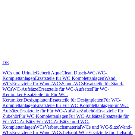
DE
WCs und Urinale
Geberit AquaClean Dusch-WCs
WC-
Komplettanlagen
Ersatzteile für WC-Komplettanlagen
Wand-
WCs
Ersatzteile für Wand-WCs
Stand-WCs
Ersatzteile für Stand-
WCs
WC-Aufsätze
Ersatzteile für WC-Aufsätze
Für WC-
Keramiken
Ersatzteile für Für WC-
Keramiken
Designplatten
Ersatzteile für Designplatten
Für WC-
Komplettanlagen
Ersatzteile für Für WC-Komplettanlagen
Für WC-
Aufsätze
Ersatzteile für Für WC-Aufsätze
Zubehör
Ersatzteile für
Zubehör
Für WC-Komplettanlagen
Für WC-Aufsätze
Ersatzteile für
Für WC-Aufsätze
Für WC-Aufsätze und WC-
Komplettanlagen
WCs
Verbrauchsmaterial
WCs und WC-Sitze
Wand-
WCs
Ersatzteile für Wand-WCs
Tiefspül-WCs
Ersatzteile für Tiefspül-