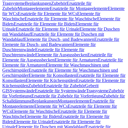
Tragsysteme
Beplankungen
Zubehör
Ersatzteile für
Zubehör
Montageelemente
Ersatzteile für Montageelemente
Elemente
für WCs
Ersatzteile für Elemente für WCs
Elemente für
Waschtische
Ersatzteile für Elemente für Waschtische
Elemente für
Bidets
Ersatzteile für Elemente für Bidets
Elemente für
Urinale
Ersatzteile für Elemente für Urinale
Elemente für Duschen
mit Wandablauf
Ersatzteile für Elemente für Duschen mit
Wandablauf
Elemente für Dusch- und Badewannen
Ersatzteile für
Elemente für Dusch- und Badewannen
Elemente für
Duschtrennwände
Ersatzteile für Elemente für
Duschtrennwände
Elemente für Ausgussbecken
Ersatzteile für
Elemente für Ausgussbecken
Elemente für Armaturen
Ersatzteile für
Elemente für Armaturen
Elemente für Waschmaschinen und
Geschirrspüler
Ersatzteile für Elemente für Waschmaschinen und
Geschirrspüler
Elemente für Konsollasten
Ersatzteile für Elemente für
Konsollasten
Elemente für Küchenspülen
Ersatzteile für Elemente für
Küchenspülen
Zubehör
Ersatzteile für Zubehör
Geberit
GIS
Systemwände
Ersatzteile für Systemwände
Tragsysteme
Zubehör
für Vorfertigung
Ersatzteile für Zubehör für Vorfertigung
Zubehör für
Schalldämmung
Beplankungen
Montageelemente
Ersatzteile für
Montageelemente
Elemente für WCs
Ersatzteile für Elemente für
WCs
Elemente für Waschtische
Ersatzteile für Elemente für
Waschtische
Elemente für Bidets
Ersatzteile für Elemente für
Bidets
Elemente für Urinale
Ersatzteile für Elemente für
Urinale
Elemente für Duschen mit Wandablauf
Ersatzteile für