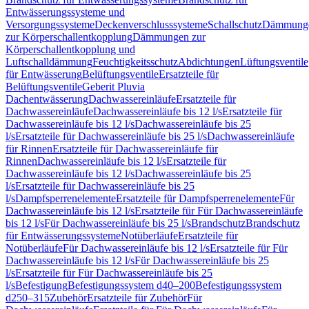
Entwässerungssysteme und
Versorgungssysteme
Deckenverschlusssysteme
Schallschutz
Dämmung
zur Körperschallentkopplung
Dämmungen zur
Körperschallentkopplung und
Luftschalldämmung
Feuchtigkeitsschutz
Abdichtungen
Lüftungsventile
für Entwässerung
Belüftungsventile
Ersatzteile für
Belüftungsventile
Geberit Pluvia
Dachentwässerung
Dachwassereinläufe
Ersatzteile für
Dachwassereinläufe
Dachwassereinläufe bis 12 l/s
Ersatzteile für
Dachwassereinläufe bis 12 l/s
Dachwassereinläufe bis 25
l/s
Ersatzteile für Dachwassereinläufe bis 25 l/s
Dachwassereinläufe
für Rinnen
Ersatzteile für Dachwassereinläufe für
Rinnen
Dachwassereinläufe bis 12 l/s
Ersatzteile für
Dachwassereinläufe bis 12 l/s
Dachwassereinläufe bis 25
l/s
Ersatzteile für Dachwassereinläufe bis 25
l/s
Dampfsperrenelemente
Ersatzteile für Dampfsperrenelemente
Für
Dachwassereinläufe bis 12 l/s
Ersatzteile für Für Dachwassereinläufe
bis 12 l/s
Für Dachwassereinläufe bis 25 l/s
Brandschutz
Brandschutz
für Entwässerungssysteme
Notüberläufe
Ersatzteile für
Notüberläufe
Für Dachwassereinläufe bis 12 l/s
Ersatzteile für Für
Dachwassereinläufe bis 12 l/s
Für Dachwassereinläufe bis 25
l/s
Ersatzteile für Für Dachwassereinläufe bis 25
l/s
Befestigung
Befestigungssystem d40–200
Befestigungssystem
d250–315
Zubehör
Ersatzteile für Zubehör
Für