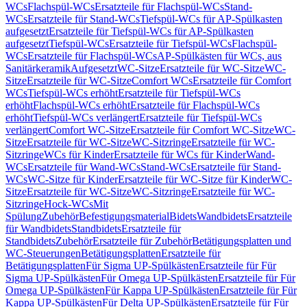
WCs
Flachspül-WCs
Ersatzteile für Flachspül-WCs
Stand-
WCs
Ersatzteile für Stand-WCs
Tiefspül-WCs für AP-Spülkasten
aufgesetzt
Ersatzteile für Tiefspül-WCs für AP-Spülkasten
aufgesetzt
Tiefspül-WCs
Ersatzteile für Tiefspül-WCs
Flachspül-
WCs
Ersatzteile für Flachspül-WCs
AP-Spülkästen für WCs, aus
Sanitärkeramik
Aufgesetzt
WC-Sitze
Ersatzteile für WC-Sitze
WC-
Sitze
Ersatzteile für WC-Sitze
Comfort WCs
Ersatzteile für Comfort
WCs
Tiefspül-WCs erhöht
Ersatzteile für Tiefspül-WCs
erhöht
Flachspül-WCs erhöht
Ersatzteile für Flachspül-WCs
erhöht
Tiefspül-WCs verlängert
Ersatzteile für Tiefspül-WCs
verlängert
Comfort WC-Sitze
Ersatzteile für Comfort WC-Sitze
WC-
Sitze
Ersatzteile für WC-Sitze
WC-Sitzringe
Ersatzteile für WC-
Sitzringe
WCs für Kinder
Ersatzteile für WCs für Kinder
Wand-
WCs
Ersatzteile für Wand-WCs
Stand-WCs
Ersatzteile für Stand-
WCs
WC-Sitze für Kinder
Ersatzteile für WC-Sitze für Kinder
WC-
Sitze
Ersatzteile für WC-Sitze
WC-Sitzringe
Ersatzteile für WC-
Sitzringe
Hock-WCs
Mit
Spülung
Zubehör
Befestigungsmaterial
Bidets
Wandbidets
Ersatzteile
für Wandbidets
Standbidets
Ersatzteile für
Standbidets
Zubehör
Ersatzteile für Zubehör
Betätigungsplatten und
WC-Steuerungen
Betätigungsplatten
Ersatzteile für
Betätigungsplatten
Für Sigma UP-Spülkästen
Ersatzteile für Für
Sigma UP-Spülkästen
Für Omega UP-Spülkästen
Ersatzteile für Für
Omega UP-Spülkästen
Für Kappa UP-Spülkästen
Ersatzteile für Für
Kappa UP-Spülkästen
Für Delta UP-Spülkästen
Ersatzteile für Für