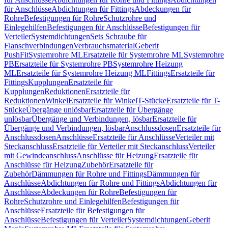
für Anschlüsse
Abdichtungen für Fittings
Abdeckungen für
Rohre
Befestigungen für Rohre
Schutzrohre und
Einlegehilfen
Befestigungen für Anschlüsse
Befestigungen für
Verteiler
Systemdichtungen
Sets Schraube für
Flanschverbindungen
Verbrauchsmaterial
Geberit
PushFit
Systemrohre ML
Ersatzteile für Systemrohre ML
Systemrohre
PB
Ersatzteile für Systemrohre PB
Systemrohre Heizung
ML
Ersatzteile für Systemrohre Heizung ML
Fittings
Ersatzteile für
Fittings
Kupplungen
Ersatzteile für
Kupplungen
Reduktionen
Ersatzteile für
Reduktionen
Winkel
Ersatzteile für Winkel
T-Stücke
Ersatzteile für T-
Stücke
Übergänge unlösbar
Ersatzteile für Übergänge
unlösbar
Übergänge und Verbindungen, lösbar
Ersatzteile für
Übergänge und Verbindungen, lösbar
Anschlussdosen
Ersatzteile für
Anschlussdosen
Anschlüsse
Ersatzteile für Anschlüsse
Verteiler mit
Steckanschluss
Ersatzteile für Verteiler mit Steckanschluss
Verteiler
mit Gewindeanschluss
Anschlüsse für Heizung
Ersatzteile für
Anschlüsse für Heizung
Zubehör
Ersatzteile für
Zubehör
Dämmungen für Rohre und Fittings
Dämmungen für
Anschlüsse
Abdichtungen für Rohre und Fittings
Abdichtungen für
Anschlüsse
Abdeckungen für Rohre
Befestigungen für
Rohre
Schutzrohre und Einlegehilfen
Befestigungen für
Anschlüsse
Ersatzteile für Befestigungen für
Anschlüsse
Befestigungen für Verteiler
Systemdichtungen
Geberit