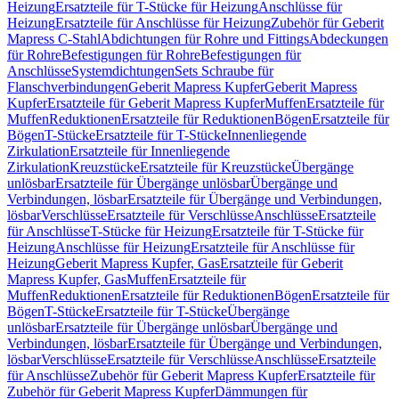
Heizung
Ersatzteile für T-Stücke für Heizung
Anschlüsse für
Heizung
Ersatzteile für Anschlüsse für Heizung
Zubehör für Geberit
Mapress C-Stahl
Abdichtungen für Rohre und Fittings
Abdeckungen
für Rohre
Befestigungen für Rohre
Befestigungen für
Anschlüsse
Systemdichtungen
Sets Schraube für
Flanschverbindungen
Geberit Mapress Kupfer
Geberit Mapress
Kupfer
Ersatzteile für Geberit Mapress Kupfer
Muffen
Ersatzteile für
Muffen
Reduktionen
Ersatzteile für Reduktionen
Bögen
Ersatzteile für
Bögen
T-Stücke
Ersatzteile für T-Stücke
Innenliegende
Zirkulation
Ersatzteile für Innenliegende
Zirkulation
Kreuzstücke
Ersatzteile für Kreuzstücke
Übergänge
unlösbar
Ersatzteile für Übergänge unlösbar
Übergänge und
Verbindungen, lösbar
Ersatzteile für Übergänge und Verbindungen,
lösbar
Verschlüsse
Ersatzteile für Verschlüsse
Anschlüsse
Ersatzteile
für Anschlüsse
T-Stücke für Heizung
Ersatzteile für T-Stücke für
Heizung
Anschlüsse für Heizung
Ersatzteile für Anschlüsse für
Heizung
Geberit Mapress Kupfer, Gas
Ersatzteile für Geberit
Mapress Kupfer, Gas
Muffen
Ersatzteile für
Muffen
Reduktionen
Ersatzteile für Reduktionen
Bögen
Ersatzteile für
Bögen
T-Stücke
Ersatzteile für T-Stücke
Übergänge
unlösbar
Ersatzteile für Übergänge unlösbar
Übergänge und
Verbindungen, lösbar
Ersatzteile für Übergänge und Verbindungen,
lösbar
Verschlüsse
Ersatzteile für Verschlüsse
Anschlüsse
Ersatzteile
für Anschlüsse
Zubehör für Geberit Mapress Kupfer
Ersatzteile für
Zubehör für Geberit Mapress Kupfer
Dämmungen für