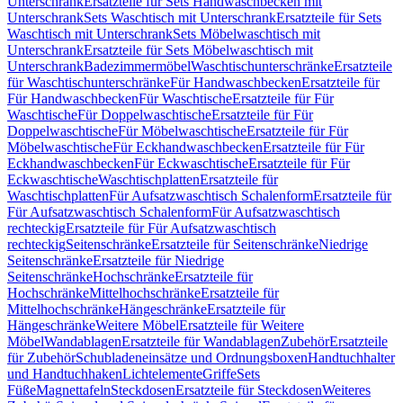
Unterschrank
Ersatzteile für Sets Handwaschbecken mit
Unterschrank
Sets Waschtisch mit Unterschrank
Ersatzteile für Sets
Waschtisch mit Unterschrank
Sets Möbelwaschtisch mit
Unterschrank
Ersatzteile für Sets Möbelwaschtisch mit
Unterschrank
Badezimmermöbel
Waschtischunterschränke
Ersatzteile
für Waschtischunterschränke
Für Handwaschbecken
Ersatzteile für
Für Handwaschbecken
Für Waschtische
Ersatzteile für Für
Waschtische
Für Doppelwaschtische
Ersatzteile für Für
Doppelwaschtische
Für Möbelwaschtische
Ersatzteile für Für
Möbelwaschtische
Für Eckhandwaschbecken
Ersatzteile für Für
Eckhandwaschbecken
Für Eckwaschtische
Ersatzteile für Für
Eckwaschtische
Waschtischplatten
Ersatzteile für
Waschtischplatten
Für Aufsatzwaschtisch Schalenform
Ersatzteile für
Für Aufsatzwaschtisch Schalenform
Für Aufsatzwaschtisch
rechteckig
Ersatzteile für Für Aufsatzwaschtisch
rechteckig
Seitenschränke
Ersatzteile für Seitenschränke
Niedrige
Seitenschränke
Ersatzteile für Niedrige
Seitenschränke
Hochschränke
Ersatzteile für
Hochschränke
Mittelhochschränke
Ersatzteile für
Mittelhochschränke
Hängeschränke
Ersatzteile für
Hängeschränke
Weitere Möbel
Ersatzteile für Weitere
Möbel
Wandablagen
Ersatzteile für Wandablagen
Zubehör
Ersatzteile
für Zubehör
Schubladeneinsätze und Ordnungsboxen
Handtuchhalter
und Handtuchhaken
Lichtelemente
Griffe
Sets
Füße
Magnettafeln
Steckdosen
Ersatzteile für Steckdosen
Weiteres