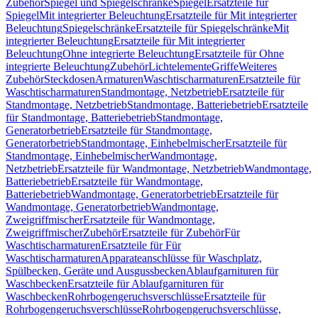
Zubehör
Spiegel und Spiegelschränke
Spiegel
Ersatzteile für
Spiegel
Mit integrierter Beleuchtung
Ersatzteile für Mit integrierter
Beleuchtung
Spiegelschränke
Ersatzteile für Spiegelschränke
Mit
integrierter Beleuchtung
Ersatzteile für Mit integrierter
Beleuchtung
Ohne integrierte Beleuchtung
Ersatzteile für Ohne
integrierte Beleuchtung
Zubehör
Lichtelemente
Griffe
Weiteres
Zubehör
Steckdosen
Armaturen
Waschtischarmaturen
Ersatzteile für
Waschtischarmaturen
Standmontage, Netzbetrieb
Ersatzteile für
Standmontage, Netzbetrieb
Standmontage, Batteriebetrieb
Ersatzteile
für Standmontage, Batteriebetrieb
Standmontage,
Generatorbetrieb
Ersatzteile für Standmontage,
Generatorbetrieb
Standmontage, Einhebelmischer
Ersatzteile für
Standmontage, Einhebelmischer
Wandmontage,
Netzbetrieb
Ersatzteile für Wandmontage, Netzbetrieb
Wandmontage,
Batteriebetrieb
Ersatzteile für Wandmontage,
Batteriebetrieb
Wandmontage, Generatorbetrieb
Ersatzteile für
Wandmontage, Generatorbetrieb
Wandmontage,
Zweigriffmischer
Ersatzteile für Wandmontage,
Zweigriffmischer
Zubehör
Ersatzteile für Zubehör
Für
Waschtischarmaturen
Ersatzteile für Für
Waschtischarmaturen
Apparateanschlüsse für Waschplatz,
Spülbecken, Geräte und Ausgussbecken
Ablaufgarnituren für
Waschbecken
Ersatzteile für Ablaufgarnituren für
Waschbecken
Rohrbogengeruchsverschlüsse
Ersatzteile für
Rohrbogengeruchsverschlüsse
Rohrbogengeruchsverschlüsse,