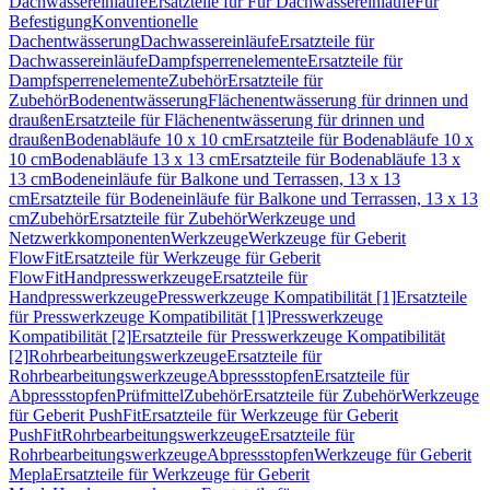
Dachwassereinläufe
Ersatzteile für Für Dachwassereinläufe
Für
Befestigung
Konventionelle
Dachentwässerung
Dachwassereinläufe
Ersatzteile für
Dachwassereinläufe
Dampfsperrenelemente
Ersatzteile für
Dampfsperrenelemente
Zubehör
Ersatzteile für
Zubehör
Bodenentwässerung
Flächenentwässerung für drinnen und
draußen
Ersatzteile für Flächenentwässerung für drinnen und
draußen
Bodenabläufe 10 x 10 cm
Ersatzteile für Bodenabläufe 10 x
10 cm
Bodenabläufe 13 x 13 cm
Ersatzteile für Bodenabläufe 13 x
13 cm
Bodeneinläufe für Balkone und Terrassen, 13 x 13
cm
Ersatzteile für Bodeneinläufe für Balkone und Terrassen, 13 x 13
cm
Zubehör
Ersatzteile für Zubehör
Werkzeuge und
Netzwerkkomponenten
Werkzeuge
Werkzeuge für Geberit
FlowFit
Ersatzteile für Werkzeuge für Geberit
FlowFit
Handpresswerkzeuge
Ersatzteile für
Handpresswerkzeuge
Presswerkzeuge Kompatibilität [1]
Ersatzteile
für Presswerkzeuge Kompatibilität [1]
Presswerkzeuge
Kompatibilität [2]
Ersatzteile für Presswerkzeuge Kompatibilität
[2]
Rohrbearbeitungswerkzeuge
Ersatzteile für
Rohrbearbeitungswerkzeuge
Abpressstopfen
Ersatzteile für
Abpressstopfen
Prüfmittel
Zubehör
Ersatzteile für Zubehör
Werkzeuge
für Geberit PushFit
Ersatzteile für Werkzeuge für Geberit
PushFit
Rohrbearbeitungswerkzeuge
Ersatzteile für
Rohrbearbeitungswerkzeuge
Abpressstopfen
Werkzeuge für Geberit
Mepla
Ersatzteile für Werkzeuge für Geberit