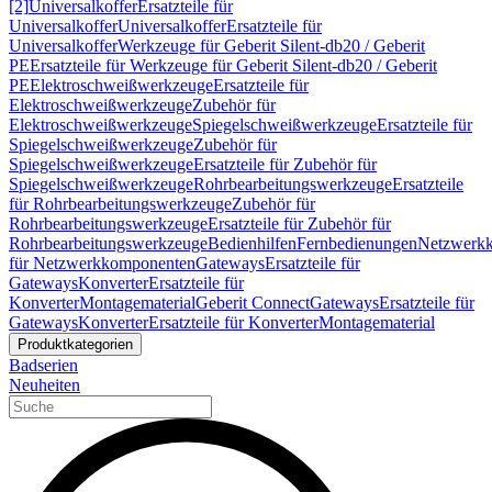
[2]
Universalkoffer
Ersatzteile für
Universalkoffer
Universalkoffer
Ersatzteile für
Universalkoffer
Werkzeuge für Geberit Silent-db20 / Geberit
PE
Ersatzteile für Werkzeuge für Geberit Silent-db20 / Geberit
PE
Elektroschweißwerkzeuge
Ersatzteile für
Elektroschweißwerkzeuge
Zubehör für
Elektroschweißwerkzeuge
Spiegelschweißwerkzeuge
Ersatzteile für
Spiegelschweißwerkzeuge
Zubehör für
Spiegelschweißwerkzeuge
Ersatzteile für Zubehör für
Spiegelschweißwerkzeuge
Rohrbearbeitungswerkzeuge
Ersatzteile
für Rohrbearbeitungswerkzeuge
Zubehör für
Rohrbearbeitungswerkzeuge
Ersatzteile für Zubehör für
Rohrbearbeitungswerkzeuge
Bedienhilfen
Fernbedienungen
Netzwerk
für Netzwerkkomponenten
Gateways
Ersatzteile für
Gateways
Konverter
Ersatzteile für
Konverter
Montagematerial
Geberit Connect
Gateways
Ersatzteile für
Gateways
Konverter
Ersatzteile für Konverter
Montagematerial
Produktkategorien
Badserien
Neuheiten