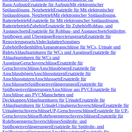
Basic
Aufputz
Ersatzteile für Aufputz
Mit elektronischer
Spülauslösung, Netzbetrieb
Ersatzteile für Mit elektronischer
Spülauslösung, Netzbetrieb
Mit elektronischer Spülauslösung,
Batteriebetrieb
Ersatzteile für Mit elektronischer Spülauslösung,
Batteriebetrieb
Zubehör
Ersatzteile für Zubehör
Rohbau- und
Austauschsets
Ersatzteile für Rohbau- und Austauschsets
Spülrohre,
Spülbögen und Übergänge
Renovierungssets
Ersatzteile für
Renovierungssets
Abdeckplatten
Sonstiges
Zubehör
Bedienhilfen
Apparateanschlüsse für WCs, Urinale und
Bidets
Ablaufgarnituren für WCs und Ausgüsse
Ersatzteile für
Ablaufgarnituren für WCs und
Ausgüsse
Geruchsverschlüsse
Ersatzteile für
Geruchsverschlüsse
Anschlussbögen
Ersatzteile für
Anschlussbögen
Anschlussstutzen
Ersatzteile für
Anschlussstutzen
Anschlusssets
Ersatzteile für
Anschlusssets
Spülbogenverlängerungen
Ersatzteile für
Spülbogenverlängerungen
Anschlüsse aus PVC
Ersatzteile für
Anschlüsse aus PVC
Manschetten und
Deckkappen
Ablaufgarnituren für Urinale
Ersatzteile für
Ablaufgarnituren für Urinale
Urinalgeruchsverschlüsse
Ersatzteile für
Urinalgeruchsverschlüsse
UP-Geruchsverschlüsse
Ersatzteile für UP-
Geruchsverschlüsse
Rohrbogengeruchsverschlüsses
Ersatzteile für
Rohrbogengeruchsverschlüsses
Spülrohr- und
Spülbogenverlängerungen
Ersatzteile für Spülrohr- und
Spülbogenverlängerungen
Anschlussstutzen
Ersatzteile für