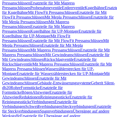
Pressanschlüssen
Ersatzteile für Mit Mapress
Pressanschlüssen
Probenahmeventile
Entleerventile
Kugelhähne
Ersatzt
für Kugelhähne
Mit FlowFit Pressanschlüssen
Ersatzteile für Mit
FlowFit Pressanschlüssen
Mit Mepla Pressanschlüssen
Ersatzteile für
Mit Mepla Pressanschlüssen
Mit Mapress
Pressanschlüssen
Ersatzteile für Mit Mapress
Pressanschlüssen
Kugelhähne für UP-Montage
Ersatzteile für
Kugelhähne für UP-Montage
Mit FlowFit
Pressanschlüssen
Ersatzteile für Mit FlowFit Pressanschlüssen
Mit
Mepla Pressanschlüssen
Ersatzteile für Mit Mepla
Pressanschlüssen
Mit Mapress Pressanschlüssen
Ersatzteile für Mit
Mapress Pressanschlüssen
Mit Gewindeanschlüssen
Ersatzteile für
Mit Gewindeanschlüssen
Rückschlagventile
Ersatzteile für
Rückschlagventile
Mit Mapress Pressanschlüssen
Ersatzteile für Mit
Mapress Pressanschlüssen
Wasserzählerstrecken für UP-
Montage
Ersatzteile für Wasserzählerstrecken für UP-Montage
Mit
Gewindeanschlüssen
Ersatzteile für Mit
Gewindeanschlüssen
Gebäude-Entwässerungssysteme
Geberit Silent-
db20
Rohre
Formstücke
Ersatzteile für
Formstücke
Bögen
Abzweige
Ersatzteile für
Abzweige
Reduktionen
Reinigungsstücke
Ersatzteile für
Reinigungsstücke
Verbindungen
Ersatzteile für
Verbindungen
Schweißverbindungen
Steckverbindungen
Ersatzteile
für Steckverbindungen
Spannverbindungen
Übergänge auf andere
Werkstoffe
Ersatzteile für Übergänge auf andere