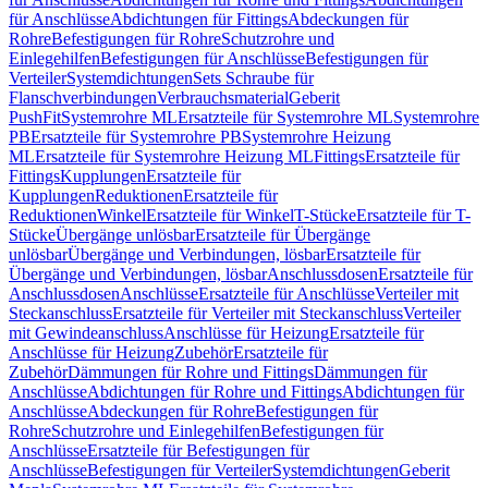
für Anschlüsse
Abdichtungen für Fittings
Abdeckungen für
Rohre
Befestigungen für Rohre
Schutzrohre und
Einlegehilfen
Befestigungen für Anschlüsse
Befestigungen für
Verteiler
Systemdichtungen
Sets Schraube für
Flanschverbindungen
Verbrauchsmaterial
Geberit
PushFit
Systemrohre ML
Ersatzteile für Systemrohre ML
Systemrohre
PB
Ersatzteile für Systemrohre PB
Systemrohre Heizung
ML
Ersatzteile für Systemrohre Heizung ML
Fittings
Ersatzteile für
Fittings
Kupplungen
Ersatzteile für
Kupplungen
Reduktionen
Ersatzteile für
Reduktionen
Winkel
Ersatzteile für Winkel
T-Stücke
Ersatzteile für T-
Stücke
Übergänge unlösbar
Ersatzteile für Übergänge
unlösbar
Übergänge und Verbindungen, lösbar
Ersatzteile für
Übergänge und Verbindungen, lösbar
Anschlussdosen
Ersatzteile für
Anschlussdosen
Anschlüsse
Ersatzteile für Anschlüsse
Verteiler mit
Steckanschluss
Ersatzteile für Verteiler mit Steckanschluss
Verteiler
mit Gewindeanschluss
Anschlüsse für Heizung
Ersatzteile für
Anschlüsse für Heizung
Zubehör
Ersatzteile für
Zubehör
Dämmungen für Rohre und Fittings
Dämmungen für
Anschlüsse
Abdichtungen für Rohre und Fittings
Abdichtungen für
Anschlüsse
Abdeckungen für Rohre
Befestigungen für
Rohre
Schutzrohre und Einlegehilfen
Befestigungen für
Anschlüsse
Ersatzteile für Befestigungen für
Anschlüsse
Befestigungen für Verteiler
Systemdichtungen
Geberit