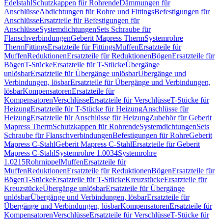
Edelstahl
Schutzkappen für Rohrende
Dämmungen für
Anschlüsse
Abdichtungen für Rohre und Fittings
Befestigungen für
Anschlüsse
Ersatzteile für Befestigungen für
Anschlüsse
Systemdichtungen
Sets Schraube für
Flanschverbindungen
Geberit Mapress Therm
Systemrohre
Therm
Fittings
Ersatzteile für Fittings
Muffen
Ersatzteile für
Muffen
Reduktionen
Ersatzteile für Reduktionen
Bögen
Ersatzteile für
Bögen
T-Stücke
Ersatzteile für T-Stücke
Übergänge
unlösbar
Ersatzteile für Übergänge unlösbar
Übergänge und
Verbindungen, lösbar
Ersatzteile für Übergänge und Verbindungen,
lösbar
Kompensatoren
Ersatzteile für
Kompensatoren
Verschlüsse
Ersatzteile für Verschlüsse
T-Stücke für
Heizung
Ersatzteile für T-Stücke für Heizung
Anschlüsse für
Heizung
Ersatzteile für Anschlüsse für Heizung
Zubehör für Geberit
Mapress Therm
Schutzkappen für Rohrende
Systemdichtungen
Sets
Schraube für Flanschverbindungen
Befestigungen für Rohre
Geberit
Mapress C-Stahl
Geberit Mapress C-Stahl
Ersatzteile für Geberit
Mapress C-Stahl
Systemrohre 1.0034
Systemrohre
1.0215
Rohrnippel
Muffen
Ersatzteile für
Muffen
Reduktionen
Ersatzteile für Reduktionen
Bögen
Ersatzteile für
Bögen
T-Stücke
Ersatzteile für T-Stücke
Kreuzstücke
Ersatzteile für
Kreuzstücke
Übergänge unlösbar
Ersatzteile für Übergänge
unlösbar
Übergänge und Verbindungen, lösbar
Ersatzteile für
Übergänge und Verbindungen, lösbar
Kompensatoren
Ersatzteile für
Kompensatoren
Verschlüsse
Ersatzteile für Verschlüsse
T-Stücke für