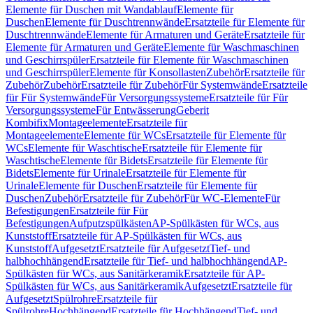
Elemente für Duschen mit Wandablauf
Elemente für
Duschen
Elemente für Duschtrennwände
Ersatzteile für Elemente für
Duschtrennwände
Elemente für Armaturen und Geräte
Ersatzteile für
Elemente für Armaturen und Geräte
Elemente für Waschmaschinen
und Geschirrspüler
Ersatzteile für Elemente für Waschmaschinen
und Geschirrspüler
Elemente für Konsollasten
Zubehör
Ersatzteile für
Zubehör
Zubehör
Ersatzteile für Zubehör
Für Systemwände
Ersatzteile
für Für Systemwände
Für Versorgungssysteme
Ersatzteile für Für
Versorgungssysteme
Für Entwässerung
Geberit
Kombifix
Montageelemente
Ersatzteile für
Montageelemente
Elemente für WCs
Ersatzteile für Elemente für
WCs
Elemente für Waschtische
Ersatzteile für Elemente für
Waschtische
Elemente für Bidets
Ersatzteile für Elemente für
Bidets
Elemente für Urinale
Ersatzteile für Elemente für
Urinale
Elemente für Duschen
Ersatzteile für Elemente für
Duschen
Zubehör
Ersatzteile für Zubehör
Für WC-Elemente
Für
Befestigungen
Ersatzteile für Für
Befestigungen
Aufputzspülkästen
AP-Spülkästen für WCs, aus
Kunststoff
Ersatzteile für AP-Spülkästen für WCs, aus
Kunststoff
Aufgesetzt
Ersatzteile für Aufgesetzt
Tief- und
halbhochhängend
Ersatzteile für Tief- und halbhochhängend
AP-
Spülkästen für WCs, aus Sanitärkeramik
Ersatzteile für AP-
Spülkästen für WCs, aus Sanitärkeramik
Aufgesetzt
Ersatzteile für
Aufgesetzt
Spülrohre
Ersatzteile für
Spülrohre
Hochhängend
Ersatzteile für Hochhängend
Tief- und