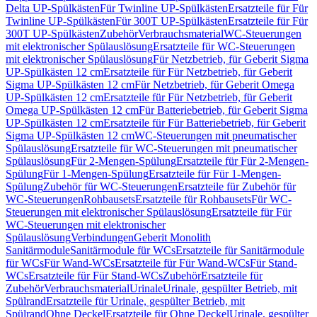
Delta UP-Spülkästen
Für Twinline UP-Spülkästen
Ersatzteile für Für
Twinline UP-Spülkästen
Für 300T UP-Spülkästen
Ersatzteile für Für
300T UP-Spülkästen
Zubehör
Verbrauchsmaterial
WC-Steuerungen
mit elektronischer Spülauslösung
Ersatzteile für WC-Steuerungen
mit elektronischer Spülauslösung
Für Netzbetrieb, für Geberit Sigma
UP-Spülkästen 12 cm
Ersatzteile für Für Netzbetrieb, für Geberit
Sigma UP-Spülkästen 12 cm
Für Netzbetrieb, für Geberit Omega
UP-Spülkästen 12 cm
Ersatzteile für Für Netzbetrieb, für Geberit
Omega UP-Spülkästen 12 cm
Für Batteriebetrieb, für Geberit Sigma
UP-Spülkästen 12 cm
Ersatzteile für Für Batteriebetrieb, für Geberit
Sigma UP-Spülkästen 12 cm
WC-Steuerungen mit pneumatischer
Spülauslösung
Ersatzteile für WC-Steuerungen mit pneumatischer
Spülauslösung
Für 2-Mengen-Spülung
Ersatzteile für Für 2-Mengen-
Spülung
Für 1-Mengen-Spülung
Ersatzteile für Für 1-Mengen-
Spülung
Zubehör für WC-Steuerungen
Ersatzteile für Zubehör für
WC-Steuerungen
Rohbausets
Ersatzteile für Rohbausets
Für WC-
Steuerungen mit elektronischer Spülauslösung
Ersatzteile für Für
WC-Steuerungen mit elektronischer
Spülauslösung
Verbindungen
Geberit Monolith
Sanitärmodule
Sanitärmodule für WCs
Ersatzteile für Sanitärmodule
für WCs
Für Wand-WCs
Ersatzteile für Für Wand-WCs
Für Stand-
WCs
Ersatzteile für Für Stand-WCs
Zubehör
Ersatzteile für
Zubehör
Verbrauchsmaterial
Urinale
Urinale, gespülter Betrieb, mit
Spülrand
Ersatzteile für Urinale, gespülter Betrieb, mit
Spülrand
Ohne Deckel
Ersatzteile für Ohne Deckel
Urinale, gespülter