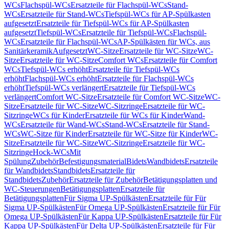
WCs
Flachspül-WCs
Ersatzteile für Flachspül-WCs
Stand-
WCs
Ersatzteile für Stand-WCs
Tiefspül-WCs für AP-Spülkasten
aufgesetzt
Ersatzteile für Tiefspül-WCs für AP-Spülkasten
aufgesetzt
Tiefspül-WCs
Ersatzteile für Tiefspül-WCs
Flachspül-
WCs
Ersatzteile für Flachspül-WCs
AP-Spülkästen für WCs, aus
Sanitärkeramik
Aufgesetzt
WC-Sitze
Ersatzteile für WC-Sitze
WC-
Sitze
Ersatzteile für WC-Sitze
Comfort WCs
Ersatzteile für Comfort
WCs
Tiefspül-WCs erhöht
Ersatzteile für Tiefspül-WCs
erhöht
Flachspül-WCs erhöht
Ersatzteile für Flachspül-WCs
erhöht
Tiefspül-WCs verlängert
Ersatzteile für Tiefspül-WCs
verlängert
Comfort WC-Sitze
Ersatzteile für Comfort WC-Sitze
WC-
Sitze
Ersatzteile für WC-Sitze
WC-Sitzringe
Ersatzteile für WC-
Sitzringe
WCs für Kinder
Ersatzteile für WCs für Kinder
Wand-
WCs
Ersatzteile für Wand-WCs
Stand-WCs
Ersatzteile für Stand-
WCs
WC-Sitze für Kinder
Ersatzteile für WC-Sitze für Kinder
WC-
Sitze
Ersatzteile für WC-Sitze
WC-Sitzringe
Ersatzteile für WC-
Sitzringe
Hock-WCs
Mit
Spülung
Zubehör
Befestigungsmaterial
Bidets
Wandbidets
Ersatzteile
für Wandbidets
Standbidets
Ersatzteile für
Standbidets
Zubehör
Ersatzteile für Zubehör
Betätigungsplatten und
WC-Steuerungen
Betätigungsplatten
Ersatzteile für
Betätigungsplatten
Für Sigma UP-Spülkästen
Ersatzteile für Für
Sigma UP-Spülkästen
Für Omega UP-Spülkästen
Ersatzteile für Für
Omega UP-Spülkästen
Für Kappa UP-Spülkästen
Ersatzteile für Für
Kappa UP-Spülkästen
Für Delta UP-Spülkästen
Ersatzteile für Für