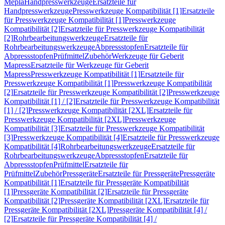
Mepla
Handpresswerkzeuge
Ersatzteile für
Handpresswerkzeuge
Presswerkzeuge Kompatibilität [1]
Ersatzteile
für Presswerkzeuge Kompatibilität [1]
Presswerkzeuge
Kompatibilität [2]
Ersatzteile für Presswerkzeuge Kompatibilität
[2]
Rohrbearbeitungswerkzeuge
Ersatzteile für
Rohrbearbeitungswerkzeuge
Abpressstopfen
Ersatzteile für
Abpressstopfen
Prüfmittel
Zubehör
Werkzeuge für Geberit
Mapress
Ersatzteile für Werkzeuge für Geberit
Mapress
Presswerkzeuge Kompatibilität [1]
Ersatzteile für
Presswerkzeuge Kompatibilität [1]
Presswerkzeuge Kompatibilität
[2]
Ersatzteile für Presswerkzeuge Kompatibilität [2]
Presswerkzeuge
Kompatibilität [1] / [2]
Ersatzteile für Presswerkzeuge Kompatibilität
[1] / [2]
Presswerkzeuge Kompatibilität [2XL]
Ersatzteile für
Presswerkzeuge Kompatibilität [2XL]
Presswerkzeuge
Kompatibilität [3]
Ersatzteile für Presswerkzeuge Kompatibilität
[3]
Presswerkzeuge Kompatibilität [4]
Ersatzteile für Presswerkzeuge
Kompatibilität [4]
Rohrbearbeitungswerkzeuge
Ersatzteile für
Rohrbearbeitungswerkzeuge
Abpressstopfen
Ersatzteile für
Abpressstopfen
Prüfmittel
Ersatzteile für
Prüfmittel
Zubehör
Pressgeräte
Ersatzteile für Pressgeräte
Pressgeräte
Kompatibilität [1]
Ersatzteile für Pressgeräte Kompatibilität
[1]
Pressgeräte Kompatibilität [2]
Ersatzteile für Pressgeräte
Kompatibilität [2]
Pressgeräte Kompatibilität [2XL]
Ersatzteile für
Pressgeräte Kompatibilität [2XL]
Pressgeräte Kompatibilität [4] /
[2]
Ersatzteile für Pressgeräte Kompatibilität [4] /