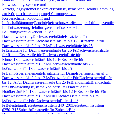
Entwässerungssysteme und
Versorgungssysteme
Deckenverschlusssysteme
Schallschutz
Dämmung
zur Körperschallentkopplung
Dämmungen zur
Körperschallentkopplung und
Luftschalldämmung
Feuchtigkeitsschutz
Abdichtungen
Lüftungsventile
für Entwässerung
Belüftungsventile
Ersatzteile für
Belüftungsventile
Geberit Pluvia
Dachentwässerung
Dachwassereinläufe
Ersatzteile für
Dachwassereinläufe
Dachwassereinläufe bis 12 l/s
Ersatzteile für
Dachwassereinläufe bis 12 l/s
Dachwassereinläufe bis 25
l/s
Ersatzteile für Dachwassereinläufe bis 25 l/s
Dachwassereinläufe
für Rinnen
Ersatzteile für Dachwassereinläufe für
Rinnen
Dachwassereinläufe bis 12 l/s
Ersatzteile für
Dachwassereinläufe bis 12 l/s
Dachwassereinläufe bis 25
l/s
Ersatzteile für Dachwassereinläufe bis 25
l/s
Dampfsperrenelemente
Ersatzteile für Dampfsperrenelemente
Für
Dachwassereinläufe bis 12 l/s
Ersatzteile für Für Dachwassereinläufe
bis 12 l/s
Für Dachwassereinläufe bis 25 l/s
Brandschutz
Brandschutz
für Entwässerungssysteme
Notüberläufe
Ersatzteile für
Notüberläufe
Für Dachwassereinläufe bis 12 l/s
Ersatzteile für Für
Dachwassereinläufe bis 12 l/s
Für Dachwassereinläufe bis 25
l/s
Ersatzteile für Für Dachwassereinläufe bis 25
l/s
Befestigung
Befestigungssystem d40–200
Befestigungssystem
d250–315
Zubehör
Ersatzteile für Zubehör
Für