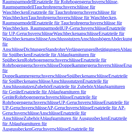
Raumsparmodell
Ersatzteile für Rohrbogengeruchsverschlüsse,
Raumsparmodell
Tauchrohrgeruchsverschlüsse für
Waschbecken
Ersatzteile für Tauchrohrgeruchsverschlüsse für
Waschbecken
Tauchrohrgeruchsverschlüsse für Waschbecken,
Raumsparmodell
Ersatzteile für Tauchrohrgeruchsverschlüsse für
Waschbecken, Raumsparmodell
UP-Geruchsverschlüsse
Ersatzteile
für UP-Geruchsverschlüsse
Waschbeckenanschlüsse
Ersatzteile für
Waschbeckenanschlüsse
Anschlussstutzen
Anschlussbögen
Abdeckung
für
Anschlüsse
Dichtungen
Standrohre
Verlängerungen
Betätigungen
Ablauf
für Spülbecken
Ersatzteile für Ablaufgarnituren für
Spülbecken
Rohrbogengeruchsverschlüsse
Ersatzteile für
Rohrbogengeruchsverschlüsse
Doppelkammergeruchsverschlüsse
Ersa
für
Doppelkammergeruchsverschlüsse
Spülbeckenanschlüsse
Ersatzteile
für Spülbeckenanschlüsse
Anschlussstutzen
Ersatzteile für
Anschlussstutzen
Zubehör
Ersatzteile für Zubehör
Ablaufgarnituren
für Geräte
Ersatzteile für Ablaufgarnituren für
Geräte
Rohrbogengeruchsverschlüsse
Ersatzteile für
Rohrbogengeruchsverschlüsse
UP-Geruchsverschlüsse
Ersatzteile für
UP-Geruchsverschlüsse
AP-Geruchsverschlüsse
Ersatzteile für AP-
Geruchsverschlüsse
Anschlüsse
Ersatzteile für
Anschlüsse
Zubehör
Ablaufgarnituren für Ausgussbecken
Ersatzteile
für Ablaufgarnituren für
Ausgussbecken
Geruchsverschlüsse
Ersatzteile für