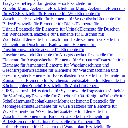
Tragsysteme
Beplankungen
Zubehör
Ersatzteile für
Zubehör
Montageelemente
Ersatzteile für Montageelemente
Elemente
für WCs
Ersatzteile für Elemente für WCs
Elemente für
Waschtische
Ersatzteile für Elemente für Waschtische
Elemente für
Bidets
Ersatzteile für Elemente für Bidets
Elemente für
Urinale
Ersatzteile für Elemente für Urinale
Elemente für Duschen
mit Wandablauf
Ersatzteile für Elemente für Duschen mit
Wandablauf
Elemente für Dusch- und Badewannen
Ersatzteile für
Elemente für Dusch- und Badewannen
Elemente für
Duschtrennwände
Ersatzteile für Elemente für
Duschtrennwände
Elemente für Ausgussbecken
Ersatzteile für
Elemente für Ausgussbecken
Elemente für Armaturen
Ersatzteile für
Elemente für Armaturen
Elemente für Waschmaschinen und
Geschirrspüler
Ersatzteile für Elemente für Waschmaschinen und
Geschirrspüler
Elemente für Konsollasten
Ersatzteile für Elemente für
Konsollasten
Elemente für Küchenspülen
Ersatzteile für Elemente für
Küchenspülen
Zubehör
Ersatzteile für Zubehör
Geberit
GIS
Systemwände
Ersatzteile für Systemwände
Tragsysteme
Zubehör
für Vorfertigung
Ersatzteile für Zubehör für Vorfertigung
Zubehör für
Schalldämmung
Beplankungen
Montageelemente
Ersatzteile für
Montageelemente
Elemente für WCs
Ersatzteile für Elemente für
WCs
Elemente für Waschtische
Ersatzteile für Elemente für
Waschtische
Elemente für Bidets
Ersatzteile für Elemente für
Bidets
Elemente für Urinale
Ersatzteile für Elemente für
Urinale
Elemente für Duschen mit Wandablauf
Ersatzteile für