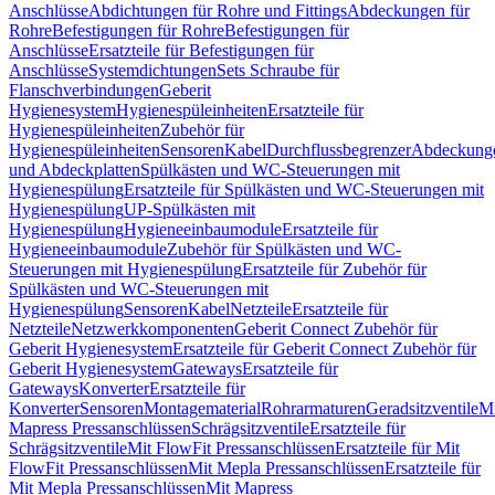
Anschlüsse
Abdichtungen für Rohre und Fittings
Abdeckungen für
Rohre
Befestigungen für Rohre
Befestigungen für
Anschlüsse
Ersatzteile für Befestigungen für
Anschlüsse
Systemdichtungen
Sets Schraube für
Flanschverbindungen
Geberit
Hygienesystem
Hygienespüleinheiten
Ersatzteile für
Hygienespüleinheiten
Zubehör für
Hygienespüleinheiten
Sensoren
Kabel
Durchflussbegrenzer
Abdeckung
und Abdeckplatten
Spülkästen und WC-Steuerungen mit
Hygienespülung
Ersatzteile für Spülkästen und WC-Steuerungen mit
Hygienespülung
UP-Spülkästen mit
Hygienespülung
Hygieneeinbaumodule
Ersatzteile für
Hygieneeinbaumodule
Zubehör für Spülkästen und WC-
Steuerungen mit Hygienespülung
Ersatzteile für Zubehör für
Spülkästen und WC-Steuerungen mit
Hygienespülung
Sensoren
Kabel
Netzteile
Ersatzteile für
Netzteile
Netzwerkkomponenten
Geberit Connect Zubehör für
Geberit Hygienesystem
Ersatzteile für Geberit Connect Zubehör für
Geberit Hygienesystem
Gateways
Ersatzteile für
Gateways
Konverter
Ersatzteile für
Konverter
Sensoren
Montagematerial
Rohrarmaturen
Geradsitzventile
Mi
Mapress Pressanschlüssen
Schrägsitzventile
Ersatzteile für
Schrägsitzventile
Mit FlowFit Pressanschlüssen
Ersatzteile für Mit
FlowFit Pressanschlüssen
Mit Mepla Pressanschlüssen
Ersatzteile für
Mit Mepla Pressanschlüssen
Mit Mapress