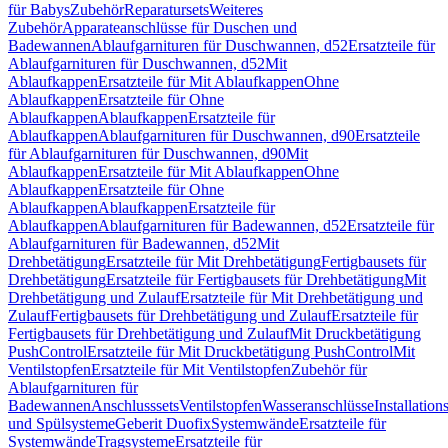
für Babys
Zubehör
Reparatursets
Weiteres
Zubehör
Apparateanschlüsse für Duschen und
Badewannen
Ablaufgarnituren für Duschwannen, d52
Ersatzteile für
Ablaufgarnituren für Duschwannen, d52
Mit
Ablaufkappen
Ersatzteile für Mit Ablaufkappen
Ohne
Ablaufkappen
Ersatzteile für Ohne
Ablaufkappen
Ablaufkappen
Ersatzteile für
Ablaufkappen
Ablaufgarnituren für Duschwannen, d90
Ersatzteile
für Ablaufgarnituren für Duschwannen, d90
Mit
Ablaufkappen
Ersatzteile für Mit Ablaufkappen
Ohne
Ablaufkappen
Ersatzteile für Ohne
Ablaufkappen
Ablaufkappen
Ersatzteile für
Ablaufkappen
Ablaufgarnituren für Badewannen, d52
Ersatzteile für
Ablaufgarnituren für Badewannen, d52
Mit
Drehbetätigung
Ersatzteile für Mit Drehbetätigung
Fertigbausets für
Drehbetätigung
Ersatzteile für Fertigbausets für Drehbetätigung
Mit
Drehbetätigung und Zulauf
Ersatzteile für Mit Drehbetätigung und
Zulauf
Fertigbausets für Drehbetätigung und Zulauf
Ersatzteile für
Fertigbausets für Drehbetätigung und Zulauf
Mit Druckbetätigung
PushControl
Ersatzteile für Mit Druckbetätigung PushControl
Mit
Ventilstopfen
Ersatzteile für Mit Ventilstopfen
Zubehör für
Ablaufgarnituren für
Badewannen
Anschlusssets
Ventilstopfen
Wasseranschlüsse
Installation
und Spülsysteme
Geberit Duofix
Systemwände
Ersatzteile für
Systemwände
Tragsysteme
Ersatzteile für