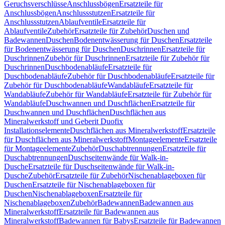
Geruchsverschlüsse
Anschlussbögen
Ersatzteile für
Anschlussbögen
Anschlussstutzen
Ersatzteile für
Anschlussstutzen
Ablaufventile
Ersatzteile für
Ablaufventile
Zubehör
Ersatzteile für Zubehör
Duschen und
Badewannen
Duschen
Bodenentwässerung für Duschen
Ersatzteile
für Bodenentwässerung für Duschen
Duschrinnen
Ersatzteile für
Duschrinnen
Zubehör für Duschrinnen
Ersatzteile für Zubehör für
Duschrinnen
Duschbodenabläufe
Ersatzteile für
Duschbodenabläufe
Zubehör für Duschbodenabläufe
Ersatzteile für
Zubehör für Duschbodenabläufe
Wandabläufe
Ersatzteile für
Wandabläufe
Zubehör für Wandabläufe
Ersatzteile für Zubehör für
Wandabläufe
Duschwannen und Duschflächen
Ersatzteile für
Duschwannen und Duschflächen
Duschflächen aus
Mineralwerkstoff und Geberit Duofix
Installationselemente
Duschflächen aus Mineralwerkstoff
Ersatzteile
für Duschflächen aus Mineralwerkstoff
Montageelemente
Ersatzteile
für Montageelemente
Zubehör
Duschabtrennungen
Ersatzteile für
Duschabtrennungen
Duschseitenwände für Walk-in-
Dusche
Ersatzteile für Duschseitenwände für Walk-in-
Dusche
Zubehör
Ersatzteile für Zubehör
Nischenablageboxen für
Duschen
Ersatzteile für Nischenablageboxen für
Duschen
Nischenablageboxen
Ersatzteile für
Nischenablageboxen
Zubehör
Badewannen
Badewannen aus
Mineralwerkstoff
Ersatzteile für Badewannen aus
Mineralwerkstoff
Badewannen für Babys
Ersatzteile für Badewannen