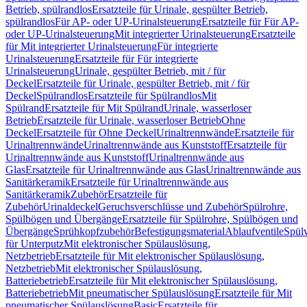
Betrieb, spülrandlos
Ersatzteile für Urinale, gespülter Betrieb,
spülrandlos
Für AP- oder UP-Urinalsteuerung
Ersatzteile für Für AP-
oder UP-Urinalsteuerung
Mit integrierter Urinalsteuerung
Ersatzteile
für Mit integrierter Urinalsteuerung
Für integrierte
Urinalsteuerung
Ersatzteile für Für integrierte
Urinalsteuerung
Urinale, gespülter Betrieb, mit / für
Deckel
Ersatzteile für Urinale, gespülter Betrieb, mit / für
Deckel
Spülrandlos
Ersatzteile für Spülrandlos
Mit
Spülrand
Ersatzteile für Mit Spülrand
Urinale, wasserloser
Betrieb
Ersatzteile für Urinale, wasserloser Betrieb
Ohne
Deckel
Ersatzteile für Ohne Deckel
Urinaltrennwände
Ersatzteile für
Urinaltrennwände
Urinaltrennwände aus Kunststoff
Ersatzteile für
Urinaltrennwände aus Kunststoff
Urinaltrennwände aus
Glas
Ersatzteile für Urinaltrennwände aus Glas
Urinaltrennwände aus
Sanitärkeramik
Ersatzteile für Urinaltrennwände aus
Sanitärkeramik
Zubehör
Ersatzteile für
Zubehör
Urinaldeckel
Geruchsverschlüsse und Zubehör
Spülrohre,
Spülbögen und Übergänge
Ersatzteile für Spülrohre, Spülbögen und
Übergänge
Sprühkopfzubehör
Befestigungsmaterial
Ablaufventile
Spülv
für Unterputz
Mit elektronischer Spülauslösung,
Netzbetrieb
Ersatzteile für Mit elektronischer Spülauslösung,
Netzbetrieb
Mit elektronischer Spülauslösung,
Batteriebetrieb
Ersatzteile für Mit elektronischer Spülauslösung,
Batteriebetrieb
Mit pneumatischer Spülauslösung
Ersatzteile für Mit
pneumatischer Spülauslösung
Basic
Ersatzteile für