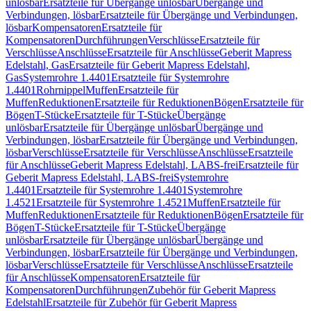
unlösbar
Ersatzteile für Übergänge unlösbar
Übergänge und
Verbindungen, lösbar
Ersatzteile für Übergänge und Verbindungen,
lösbar
Kompensatoren
Ersatzteile für
Kompensatoren
Durchführungen
Verschlüsse
Ersatzteile für
Verschlüsse
Anschlüsse
Ersatzteile für Anschlüsse
Geberit Mapress
Edelstahl, Gas
Ersatzteile für Geberit Mapress Edelstahl,
Gas
Systemrohre 1.4401
Ersatzteile für Systemrohre
1.4401
Rohrnippel
Muffen
Ersatzteile für
Muffen
Reduktionen
Ersatzteile für Reduktionen
Bögen
Ersatzteile für
Bögen
T-Stücke
Ersatzteile für T-Stücke
Übergänge
unlösbar
Ersatzteile für Übergänge unlösbar
Übergänge und
Verbindungen, lösbar
Ersatzteile für Übergänge und Verbindungen,
lösbar
Verschlüsse
Ersatzteile für Verschlüsse
Anschlüsse
Ersatzteile
für Anschlüsse
Geberit Mapress Edelstahl, LABS-frei
Ersatzteile für
Geberit Mapress Edelstahl, LABS-frei
Systemrohre
1.4401
Ersatzteile für Systemrohre 1.4401
Systemrohre
1.4521
Ersatzteile für Systemrohre 1.4521
Muffen
Ersatzteile für
Muffen
Reduktionen
Ersatzteile für Reduktionen
Bögen
Ersatzteile für
Bögen
T-Stücke
Ersatzteile für T-Stücke
Übergänge
unlösbar
Ersatzteile für Übergänge unlösbar
Übergänge und
Verbindungen, lösbar
Ersatzteile für Übergänge und Verbindungen,
lösbar
Verschlüsse
Ersatzteile für Verschlüsse
Anschlüsse
Ersatzteile
für Anschlüsse
Kompensatoren
Ersatzteile für
Kompensatoren
Durchführungen
Zubehör für Geberit Mapress
Edelstahl
Ersatzteile für Zubehör für Geberit Mapress