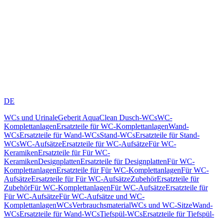
DE
WCs und Urinale
Geberit AquaClean Dusch-WCs
WC-
Komplettanlagen
Ersatzteile für WC-Komplettanlagen
Wand-
WCs
Ersatzteile für Wand-WCs
Stand-WCs
Ersatzteile für Stand-
WCs
WC-Aufsätze
Ersatzteile für WC-Aufsätze
Für WC-
Keramiken
Ersatzteile für Für WC-
Keramiken
Designplatten
Ersatzteile für Designplatten
Für WC-
Komplettanlagen
Ersatzteile für Für WC-Komplettanlagen
Für WC-
Aufsätze
Ersatzteile für Für WC-Aufsätze
Zubehör
Ersatzteile für
Zubehör
Für WC-Komplettanlagen
Für WC-Aufsätze
Ersatzteile für
Für WC-Aufsätze
Für WC-Aufsätze und WC-
Komplettanlagen
WCs
Verbrauchsmaterial
WCs und WC-Sitze
Wand-
WCs
Ersatzteile für Wand-WCs
Tiefspül-WCs
Ersatzteile für Tiefspül-