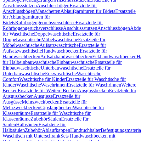
Anschlussstutzen
Anschlussbögen
Ersatzteile für
Anschlussbögen
Manschetten
Ablaufgarnituren für Bidets
Ersatzteile
für Ablaufgarnituren für
Bidets
Rohrbogengeruchsverschlüsse
Ersatzteile für
Rohrbogengeruchsverschlüsse
Anschlussstutzen
Anschlussbögen
Abde
für Waschtische
Doppelwaschtische
Ersatzteile für
Doppelwaschtische
Möbelwaschtische
Ersatzteile für
Möbelwaschtische
Aufsatzwaschtische
Ersatzteile für
Aufsatzwaschtische
Handwaschbecken
Ersatzteile für
Handwaschbecken
Aufsatzhandwaschbecken
Eckhandwaschbecken
H
für Halbeinbauwaschtische
Einbauwaschtische
Ersatzteile für
Einbauwaschtische
Unterbauwaschtische
Ersatzteile für
Unterbauwaschtische
Eckwaschtische
Waschtische
Comfort
Waschtische für Kinder
Ersatzteile für Waschtische für
Kinder
Waschtische
Waschrinnen
Ersatzteile für Waschrinnen
Weitere
Becken
Ersatzteile für Weitere Becken
Ausgussbecken
Ersatzteile für
Ausgussbecken
Ausgüsse
Ersatzteile für
Ausgüsse
Mehrzweckbecken
Ersatzteile für
Mehrzweckbecken
Gipsfangbecken
Waschtische für
Klassenräume
Ersatzteile für Waschtische für
Klassenräume
Zubehör
Säulen
Ersatzteile für
Säulen
Halbsäulen
Ersatzteile für
Halbsäulen
Zubehör
Ablaufkappen
Handtuchhalter
Befestigungsmateria
Waschtisch mit Unterschrank
Sets Handwaschbecken mit