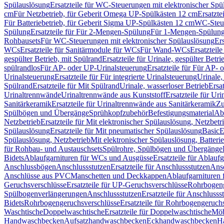
Spülauslösung
Ersatzteile für WC-Steuerungen mit elektronischer Spü
cm
Für Netzbetrieb, für Geberit Omega UP-Spülkästen 12 cm
Ersatzte
Für Batteriebetrieb, für Geberit Sigma UP-Spülkästen 12 cm
WC-Steue
Spülung
Ersatzteile für Für 2-Mengen-Spülung
Für 1-Mengen-Spülun
Rohbausets
Für WC-Steuerungen mit elektronischer Spülauslösung
Er
WCs
Ersatzteile für Sanitärmodule für WCs
Für Wand-WCs
Ersatztei
gespülter Betrieb, mit Spülrand
Ersatzteile für Urinale, gespülter Betr
spülrandlos
Für AP- oder UP-Urinalsteuerung
Ersatzteile für Für AP-
Urinalsteuerung
Ersatzteile für Für integrierte Urinalsteuerung
Urinale,
Spülrand
Ersatzteile für Mit Spülrand
Urinale, wasserloser Betrieb
Ersat
Urinaltrennwände
Urinaltrennwände aus Kunststoff
Ersatzteile für Ur
Sanitärkeramik
Ersatzteile für Urinaltrennwände aus Sanitärkeramik
Zu
Spülbögen und Übergänge
Sprühkopfzubehör
Befestigungsmaterial
Abl
Netzbetrieb
Ersatzteile für Mit elektronischer Spülauslösung, Netzbetr
Spülauslösung
Ersatzteile für Mit pneumatischer Spülauslösung
Basic
E
Spülauslösung, Netzbetrieb
Mit elektronischer Spülauslösung, Batterie
für Rohbau- und Austauschsets
Spülrohre, Spülbögen und Übergänge
Bidets
Ablaufgarnituren für WCs und Ausgüsse
Ersatzteile für Ablau
Anschlussbögen
Anschlussstutzen
Ersatzteile für Anschlussstutzen
Ansc
Anschlüsse aus PVC
Manschetten und Deckkappen
Ablaufgarnituren 
Geruchsverschlüsse
Ersatzteile für UP-Geruchsverschlüsse
Rohrbogeng
Spülbogenverlängerungen
Anschlussstutzen
Ersatzteile für Anschlusss
Bidets
Rohrbogengeruchsverschlüsse
Ersatzteile für Rohrbogengeruch
Waschtische
Doppelwaschtische
Ersatzteile für Doppelwaschtische
Möb
Handwaschbecken
Aufsatzhandwaschbecken
Eckhandwaschbecken
H