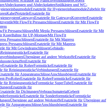
chtungen
Sets Schraube für Flanschverbindungen
Geberit
zer
Abdeckungen und Abdeckplatten
Spülkästen und WC-
gieneeinbaumodule
Ersatzteile für Hygieneeinbaumodule
Zubehör für
oren
Kabel
Netzteile
Ersatzteile für
Hygienesystem
Gateways
Ersatzteile für Gateways
Konverter
Ersatzteile
itzventile
Mit FlowFit Pressanschlüssen
Ersatzteile für Mit FlowFit
press
lowFit Pressanschlüssen
Mit Mepla Pressanschlüssen
Ersatzteile für Mit
 für Kugelhähne für UP-Montage
Mit FlowFit
ress Pressanschlüssen
Ersatzteile für Mit Mapress
ress Pressanschlüssen
Ersatzteile für Mit Mapress
teile für Mit Gewindeanschlüssen
Gebäude-
n
Reinigungsstücke
Ersatzteile für
nverbindungen
Übergänge auf andere Werkstoffe
Ersatzteile für
lusssteckmuffen
Ersatzteile für
re
Ersatzteile für Rohre
Formstücke
Ersatzteile für
ile für Reinigungsstücke
Verbindungen
Ersatzteile für
rsatzteile für Apparateanschlüsse
Anschlussbögen
Ersatzteile für
lent-Pro
Rohre
Ersatzteile für Rohre
Formstücke
Ersatzteile für
ile für Reinigungsstücke
Formstücke SuperTube
Ersatzteile für
ndungen
Ersatzteile für
Ersatzteile für Dichtungen
Verbrauchsmaterial
Geberit
nderformstücke
Ersatzteile für Sonderformstücke
Formstücke
ndungen
Übergänge auf andere Werkstoffe
Ersatzteile für Übergänge auf
teile für Apparateanschlüsse
Anschlussbögen
Ersatzteile für