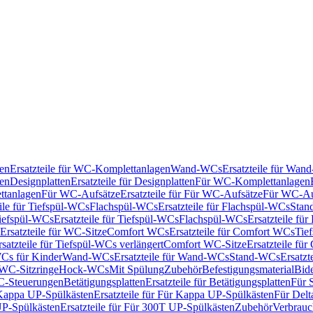
en
Ersatzteile für WC-Komplettanlagen
Wand-WCs
Ersatzteile für Wa
ken
Designplatten
Ersatzteile für Designplatten
Für WC-Komplettanlagen
tanlagen
Für WC-Aufsätze
Ersatzteile für Für WC-Aufsätze
Für WC-Au
eile für Tiefspül-WCs
Flachspül-WCs
Ersatzteile für Flachspül-WCs
Stan
iefspül-WCs
Ersatzteile für Tiefspül-WCs
Flachspül-WCs
Ersatzteile fü
Ersatzteile für WC-Sitze
Comfort WCs
Ersatzteile für Comfort WCs
Tie
rsatzteile für Tiefspül-WCs verlängert
Comfort WC-Sitze
Ersatzteile fü
WCs für Kinder
Wand-WCs
Ersatzteile für Wand-WCs
Stand-WCs
Ersatzt
r WC-Sitzringe
Hock-WCs
Mit Spülung
Zubehör
Befestigungsmaterial
Bide
C-Steuerungen
Betätigungsplatten
Ersatzteile für Betätigungsplatten
Für 
Kappa UP-Spülkästen
Ersatzteile für Für Kappa UP-Spülkästen
Für Delt
P-Spülkästen
Ersatzteile für Für 300T UP-Spülkästen
Zubehör
Verbrauc