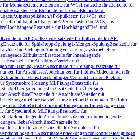
le für Montageelemente
Elemente für WCs
Ersatzteile für Elemente für
rinale
Ersatzteile für Elemente für Urinale
Elemente für
igungen
Aufputzspülkästen
AP-Spülkästen für WCs, aus
für Tief- und halbhochhängend
AP-Spülkästen für WCs, aus
ohre
Hochhängend
Ersatzteile für Hochhängend
Tief- und
llventile für AP-Spülkästen
Ersatzteile für Füllventile für AP-
ng
Ersatzteile für Spül-Stopp-Spülung
1-Mengen-Spülung
Ersatzteile für
satzteile für 2-Mengen-Spülung
Versorgungssysteme
Geberit
nenliegende Zirkulation
Ersatzteile für Innenliegende
sse
Ersatzteile für Anschlüsse
Verteiler mit
en für Heizung, lösbar
Anschlüsse für Heizung
Ersatzteile für
tungen für Anschlüsse
Abdichtungen für Fittings
Abdeckungen für
s Schraube für Flanschverbindungen
Verbrauchsmaterial
Geberit
e für Systemrohre Heizung ML
Fittings
Ersatzteile für
T-Stücke
Übergänge unlösbar
Ersatzteile für Übergänge
osen
Anschlüsse
Ersatzteile für Anschlüsse
Verteiler mit
für Heizung
Zubehör
Ersatzteile für Zubehör
Dämmungen für Rohre
ungen für Rohre
Schutzrohre und Einlegehilfen
Befestigungen für
ile für Systemrohre ML
Fittings
Ersatzteile für
T-Stücke
Innenliegende Zirkulation
Ersatzteile für Innenliegende
ndungen, lösbar
Verschlüsse
Ersatzteile für
schlüsse für Heizung
Ersatzteile für Anschlüsse für
s
Abdichtungen für Anschlüsse
Abdeckungen für Rohre
Befestigungen
en
Geberit Mapress Edelstahl
Geberit Mapress Edelstahl
Ersatzteile für