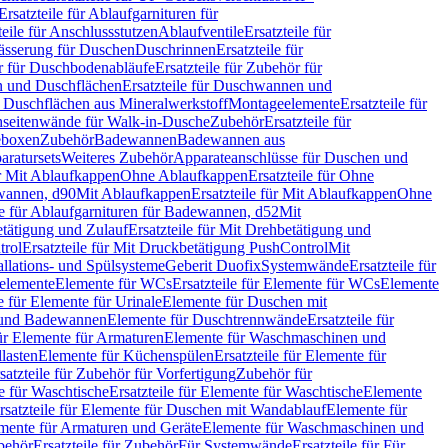
Ersatzteile für Ablaufgarnituren für
teile für Anschlussstutzen
Ablaufventile
Ersatzteile für
wässerung für Duschen
Duschrinnen
Ersatzteile für
 für Duschbodenabläufe
Ersatzteile für Zubehör für
 und Duschflächen
Ersatzteile für Duschwannen und
ür Duschflächen aus Mineralwerkstoff
Montageelemente
Ersatzteile für
chseitenwände für Walk-in-Dusche
Zubehör
Ersatzteile für
geboxen
Zubehör
Badewannen
Badewannen aus
aratursets
Weiteres Zubehör
Apparateanschlüsse für Duschen und
ür Mit Ablaufkappen
Ohne Ablaufkappen
Ersatzteile für Ohne
hwannen, d90
Mit Ablaufkappen
Ersatzteile für Mit Ablaufkappen
Ohne
le für Ablaufgarnituren für Badewannen, d52
Mit
tätigung und Zulauf
Ersatzteile für Mit Drehbetätigung und
trol
Ersatzteile für Mit Druckbetätigung PushControl
Mit
allations- und Spülsysteme
Geberit Duofix
Systemwände
Ersatzteile für
eelemente
Elemente für WCs
Ersatzteile für Elemente für WCs
Elemente
le für Elemente für Urinale
Elemente für Duschen mit
- und Badewannen
Elemente für Duschtrennwände
Ersatzteile für
für Elemente für Armaturen
Elemente für Waschmaschinen und
llasten
Elemente für Küchenspülen
Ersatzteile für Elemente für
satzteile für Zubehör für Vorfertigung
Zubehör für
e für Waschtische
Ersatzteile für Elemente für Waschtische
Elemente
rsatzteile für Elemente für Duschen mit Wandablauf
Elemente für
lemente für Armaturen und Geräte
Elemente für Waschmaschinen und
behör
Ersatzteile für Zubehör
Für Systemwände
Ersatzteile für Für