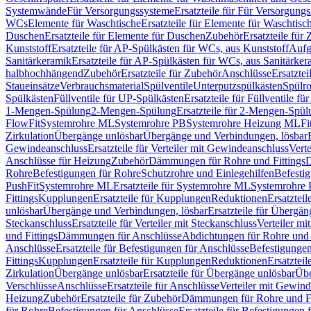
Systemwände
Für Versorgungssysteme
Ersatzteile für Für Versorgung
WCs
Elemente für Waschtische
Ersatzteile für Elemente für Waschtisc
Duschen
Ersatzteile für Elemente für Duschen
Zubehör
Ersatzteile für
Kunststoff
Ersatzteile für AP-Spülkästen für WCs, aus Kunststoff
Aufg
Sanitärkeramik
Ersatzteile für AP-Spülkästen für WCs, aus Sanitärker
halbhochhängend
Zubehör
Ersatzteile für Zubehör
Anschlüsse
Ersatztei
Staueinsätze
Verbrauchsmaterial
Spülventile
Unterputzspülkästen
Spülr
Spülkästen
Füllventile für UP-Spülkästen
Ersatzteile für Füllventile f
1-Mengen-Spülung
2-Mengen-Spülung
Ersatzteile für 2-Mengen-Spül
FlowFit
Systemrohre ML
Systemrohre PB
Systemrohre Heizung ML
Fi
Zirkulation
Übergänge unlösbar
Übergänge und Verbindungen, lösbar
Gewindeanschluss
Ersatzteile für Verteiler mit Gewindeanschluss
Verte
Anschlüsse für Heizung
Zubehör
Dämmungen für Rohre und Fittings
D
Rohre
Befestigungen für Rohre
Schutzrohre und Einlegehilfen
Befesti
PushFit
Systemrohre ML
Ersatzteile für Systemrohre ML
Systemrohre
Fittings
Kupplungen
Ersatzteile für Kupplungen
Reduktionen
Ersatztei
unlösbar
Übergänge und Verbindungen, lösbar
Ersatzteile für Übergä
Steckanschluss
Ersatzteile für Verteiler mit Steckanschluss
Verteiler m
und Fittings
Dämmungen für Anschlüsse
Abdichtungen für Rohre und 
Anschlüsse
Ersatzteile für Befestigungen für Anschlüsse
Befestigungen 
Fittings
Kupplungen
Ersatzteile für Kupplungen
Reduktionen
Ersatztei
Zirkulation
Übergänge unlösbar
Ersatzteile für Übergänge unlösbar
Übe
Verschlüsse
Anschlüsse
Ersatzteile für Anschlüsse
Verteiler mit Gewin
Heizung
Zubehör
Ersatzteile für Zubehör
Dämmungen für Rohre und Fi
für Rohre
Befestigungen für Anschlüsse
Ersatzteile für Befestigungen 