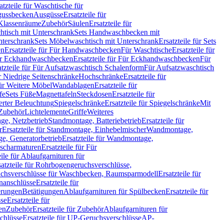
atzteile für Waschtische für
sgussbecken
Ausgüsse
Ersatzteile für
r Klassenräume
Zubehör
Säulen
Ersatzteile für
htisch mit Unterschrank
Sets Handwaschbecken mit
Unterschrank
Sets Möbelwaschtisch mit Unterschrank
Ersatzteile für Sets
en
Ersatzteile für Für Handwaschbecken
Für Waschtische
Ersatzteile für
r Eckhandwaschbecken
Ersatzteile für Für Eckhandwaschbecken
Für
atzteile für Für Aufsatzwaschtisch Schalenform
Für Aufsatzwaschtisch
ür Niedrige Seitenschränke
Hochschränke
Ersatzteile für
für Weitere Möbel
Wandablagen
Ersatzteile für
fe
Sets Füße
Magnettafeln
Steckdosen
Ersatzteile für
ierter Beleuchtung
Spiegelschränke
Ersatzteile für Spiegelschränke
Mit
Zubehör
Lichtelemente
Griffe
Weiteres
age, Netzbetrieb
Standmontage, Batteriebetrieb
Ersatzteile für
r
Ersatzteile für Standmontage, Einhebelmischer
Wandmontage,
, Generatorbetrieb
Ersatzteile für Wandmontage,
ischarmaturen
Ersatzteile für Für
eile für Ablaufgarnituren für
satzteile für Rohrbogengeruchsverschlüsse,
chsverschlüsse für Waschbecken, Raumsparmodell
Ersatzteile für
anschlüsse
Ersatzteile für
erungen
Betätigungen
Ablaufgarnituren für Spülbecken
Ersatzteile für
se
Ersatzteile für
en
Zubehör
Ersatzteile für Zubehör
Ablaufgarnituren für
chlüsse
Ersatzteile für UP-Geruchsverschlüsse
AP-