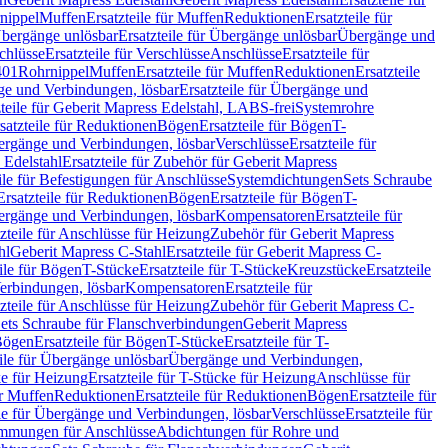
nippel
Muffen
Ersatzteile für Muffen
Reduktionen
Ersatzteile für
bergänge unlösbar
Ersatzteile für Übergänge unlösbar
Übergänge und
chlüsse
Ersatzteile für Verschlüsse
Anschlüsse
Ersatzteile für
401
Rohrnippel
Muffen
Ersatzteile für Muffen
Reduktionen
Ersatzteile
e und Verbindungen, lösbar
Ersatzteile für Übergänge und
zteile für Geberit Mapress Edelstahl, LABS-frei
Systemrohre
satzteile für Reduktionen
Bögen
Ersatzteile für Bögen
T-
bergänge und Verbindungen, lösbar
Verschlüsse
Ersatzteile für
 Edelstahl
Ersatzteile für Zubehör für Geberit Mapress
ile für Befestigungen für Anschlüsse
Systemdichtungen
Sets Schraube
Ersatzteile für Reduktionen
Bögen
Ersatzteile für Bögen
T-
bergänge und Verbindungen, lösbar
Kompensatoren
Ersatzteile für
zteile für Anschlüsse für Heizung
Zubehör für Geberit Mapress
hl
Geberit Mapress C-Stahl
Ersatzteile für Geberit Mapress C-
ile für Bögen
T-Stücke
Ersatzteile für T-Stücke
Kreuzstücke
Ersatzteile
Verbindungen, lösbar
Kompensatoren
Ersatzteile für
zteile für Anschlüsse für Heizung
Zubehör für Geberit Mapress C-
ets Schraube für Flanschverbindungen
Geberit Mapress
Bögen
Ersatzteile für Bögen
T-Stücke
Ersatzteile für T-
eile für Übergänge unlösbar
Übergänge und Verbindungen,
e für Heizung
Ersatzteile für T-Stücke für Heizung
Anschlüsse für
ür Muffen
Reduktionen
Ersatzteile für Reduktionen
Bögen
Ersatzteile für
ile für Übergänge und Verbindungen, lösbar
Verschlüsse
Ersatzteile für
mungen für Anschlüsse
Abdichtungen für Rohre und