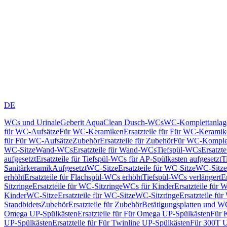
DE
WCs und Urinale
Geberit AquaClean Dusch-WCs
WC-Komplettanlag
für WC-Aufsätze
Für WC-Keramiken
Ersatzteile für Für WC-Kerami
für Für WC-Aufsätze
Zubehör
Ersatzteile für Zubehör
Für WC-Komplet
WC-Sitze
Wand-WCs
Ersatzteile für Wand-WCs
Tiefspül-WCs
Ersatzt
aufgesetzt
Ersatzteile für Tiefspül-WCs für AP-Spülkasten aufgesetzt
T
Sanitärkeramik
Aufgesetzt
WC-Sitze
Ersatzteile für WC-Sitze
WC-Sitze
erhöht
Ersatzteile für Flachspül-WCs erhöht
Tiefspül-WCs verlängert
E
Sitzringe
Ersatzteile für WC-Sitzringe
WCs für Kinder
Ersatzteile für 
Kinder
WC-Sitze
Ersatzteile für WC-Sitze
WC-Sitzringe
Ersatzteile fü
Standbidets
Zubehör
Ersatzteile für Zubehör
Betätigungsplatten und W
Omega UP-Spülkästen
Ersatzteile für Für Omega UP-Spülkästen
Für 
UP-Spülkästen
Ersatzteile für Für Twinline UP-Spülkästen
Für 300T U