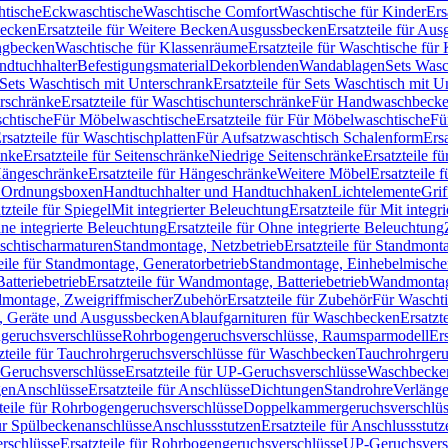
htische
Eckwaschtische
Waschtische Comfort
Waschtische für Kinder
Ers
Becken
Ersatzteile für Weitere Becken
Ausgussbecken
Ersatzteile für Au
ngbecken
Waschtische für Klassenräume
Ersatzteile für Waschtische fü
ndtuchhalter
Befestigungsmaterial
Dekorblenden
Wandablagen
Sets Wasc
Sets Waschtisch mit Unterschrank
Ersatzteile für Sets Waschtisch mit 
rschränke
Ersatzteile für Waschtischunterschränke
Für Handwaschbeck
schtische
Für Möbelwaschtische
Ersatzteile für Für Möbelwaschtische
Fü
rsatzteile für Waschtischplatten
Für Aufsatzwaschtisch Schalenform
Ers
änke
Ersatzteile für Seitenschränke
Niedrige Seitenschränke
Ersatzteile f
ängeschränke
Ersatzteile für Hängeschränke
Weitere Möbel
Ersatzteile 
d Ordnungsboxen
Handtuchhalter und Handtuchhaken
Lichtelemente
Grif
tzteile für Spiegel
Mit integrierter Beleuchtung
Ersatzteile für Mit integr
ne integrierte Beleuchtung
Ersatzteile für Ohne integrierte Beleuchtung
aschtischarmaturen
Standmontage, Netzbetrieb
Ersatzteile für Standmont
eile für Standmontage, Generatorbetrieb
Standmontage, Einhebelmische
tteriebetrieb
Ersatzteile für Wandmontage, Batteriebetrieb
Wandmontage
ndmontage, Zweigriffmischer
Zubehör
Ersatzteile für Zubehör
Für Wascht
n, Geräte und Ausgussbecken
Ablaufgarnituren für Waschbecken
Ersatzt
ngeruchsverschlüsse
Rohrbogengeruchsverschlüsse, Raumsparmodell
Er
zteile für Tauchrohrgeruchsverschlüsse für Waschbecken
Tauchrohrgeru
Geruchsverschlüsse
Ersatzteile für UP-Geruchsverschlüsse
Waschbecken
en
Anschlüsse
Ersatzteile für Anschlüsse
Dichtungen
Standrohre
Verläng
teile für Rohrbogengeruchsverschlüsse
Doppelkammergeruchsverschlüs
für Spülbeckenanschlüsse
Anschlussstutzen
Ersatzteile für Anschlussstutz
rschlüsse
Ersatzteile für Rohrbogengeruchsverschlüsse
UP-Geruchsvers