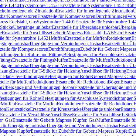
rohre 1.4401
Systemrohre 1.4521
Ersatzteile für Systemrohre 1.4521
Rohr
ücke
Innenliegende Zirkulation
Ersatzteile für Innenliegende Zirkulation
Ü
sbar
Kompensatoren
Ersatzteile für Kompensatoren
Durchführungen
Vers
press Edelstahl, Gas
Systemrohre 1.4401
Ersatzteile für Systemrohre 1.4
-Stücke
Übergänge unlösbar
Ersatzteile für Übergänge unlösbar
Übergäng
e
Ersatzteile für Anschlüsse
Geberit Mapress Edelstahl, LABS-frei
Ersat
eile für Systemrohre 1.4521
Muffen
Ersatzteile für Muffen
Reduktionen
Er
ergänge unlösbar
Übergänge und Verbindungen, lösbar
Ersatzteile für Ü
tzteile für Kompensatoren
Durchführungen
Zubehör für Geberit Mapress
ichtungen für Rohre und Fittings
Befestigungen für Anschlüsse
Ersatzte
ittings
Ersatzteile für Fittings
Muffen
Ersatzteile für Muffen
Reduktionen
ergänge unlösbar
Übergänge und Verbindungen, lösbar
Ersatzteile für Ü
eizung
Ersatzteile für T-Stücke für Heizung
Anschlüsse für Heizung
Ersat
ür Flanschverbindungen
Befestigungen für Rohre
Geberit Mapress C-Sta
zteile für Muffen
Reduktionen
Ersatzteile für Reduktionen
Bögen
Ersatzte
ar
Übergänge und Verbindungen, lösbar
Ersatzteile für Übergänge und 
eizung
Ersatzteile für T-Stücke für Heizung
Anschlüsse für Heizung
Ersat
festigungen für Rohre
Befestigungen für Anschlüsse
Systemdichtungen
S
r
Muffen
Ersatzteile für Muffen
Reduktionen
Ersatzteile für Reduktionen
tion
Kreuzstücke
Ersatzteile für Kreuzstücke
Übergänge unlösbar
Ersatzt
Ersatzteile für Verschlüsse
Anschlüsse
Ersatzteile für Anschlüsse
T-Stück
r, Gas
Ersatzteile für Geberit Mapress Kupfer, Gas
Muffen
Ersatzteile f
e für Übergänge unlösbar
Übergänge und Verbindungen, lösbar
Ersatzte
 Mapress Kupfer
Ersatzteile für Zubehör für Geberit Mapress Kupfer
Däm