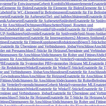
ssysteme
Für Entwässerung
Geberit Kombifix
Montageelemente
Ersatztei
he
Elemente für Bidets
Ersatzteile für Elemente für Bidets
Elemente für U
 Zubehör
Für WC-Elemente
Für Befestigungen
Ersatzteile für Für Befest
esetzt
Ersatzteile für Aufgesetzt
Tief- und halbhochhängend
Ersatzteile 
amik
Aufgesetzt
Ersatzteile für Aufgesetzt
Spülrohre
Ersatzteile für Spülr
le für Anschlüsse
Dichtungen
Manschetten
Nippel, Rosetten und
ohre
Zubehör
Füll- und Spülventile
Füllventile
Ersatzteile für Füllventile
Fü
ür UP-Spülkästen
Spülventile
Ersatzteile für Spülventile
Spül-Stopp-Spülu
ung
Innengarnituren
Ersatzteile für Innengarnituren
2-Mengen-Spülung
Er
ttings
Ersatzteile für Fittings
Kupplungen
Reduktionen
Bögen
T-Stücke
In
Ersatzteile für Übergänge und Verbindungen, lösbar
Verschlüsse
Anschlü
iler mit Pressanschluss
T-Stücke für Heizung
Übergänge und Verbindung
ämmungen für Anschlüsse
Abdichtungen für Rohre und Fittings
Abdich
gungen für Anschlüsse
Befestigungen für Verteiler
Systemdichtungen
Set
 PB
Ersatzteile für Systemrohre PB
Systemrohre Heizung ML
Ersatzteil
le für Reduktionen
Winkel
Ersatzteile für Winkel
T-Stücke
Ersatzteile für 
nge und Verbindungen, lösbar
Anschlussdosen
Ersatzteile für Anschlussd
it Gewindeanschluss
Anschlüsse für Heizung
Ersatzteile für Anschlüsse 
Fittings
Abdichtungen für Anschlüsse
Abdeckungen für Rohre
Befestig
für Verteiler
Systemdichtungen
Geberit Mepla
Systemrohre ML
Ersatzte
le für Reduktionen
Winkel
Ersatzteile für Winkel
T-Stücke
Ersatzteile für 
rgänge und Verbindungen, lösbar
Ersatzteile für Übergänge und Verbi
deanschluss
T-Stücke für Heizung
Ersatzteile für T-Stücke für Heizung
An
ttings
Dämmungen für Anschlüsse
Abdichtungen für Rohre und Fitting
für Anschlüsse
Systemdichtungen
Sets Schraube für Flanschverbindung