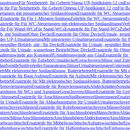
lauslösung
Für Netzbetrieb, für Geberit Sigma UP-Spülkästen 12 cm
Ers
ile für Für Netzbetrieb, für Geberit Omega UP-Spülkästen 12 cm
Für Ba
rungen mit pneumatischer Spülauslösung
Ersatzteile für WC-Steuerun
g
Ersatzteile für Für 1-Mengen-Spülung
Zubehör für WC-Steuerungen
Er
satzteile für Für WC-Steuerungen mit elektronischer Spülauslösung
Ver
le für Für Wand-WCs
Für Stand-WCs
Ersatzteile für Für Stand-WCs
Zube
ieb, mit Spülrand
Ohne Deckel
Ersatzteile für Ohne Deckel
Urinale, gespü
 oder UP-Urinalsteuerung
Mit integrierter Urinalsteuerung
Ersatzteile für 
 gespülter Betrieb, mit / für Deckel
Ersatzteile für Urinale, gespülter Bet
zteile für Urinale, wasserloser Betrieb
Ohne Deckel
Ersatzteile für Ohn
inaltrennwände aus Kunststoff
Urinaltrennwände aus Glas
Ersatzteile fü
behör
Ersatzteile für Zubehör
Urinaldeckel
Geruchsverschlüsse und Zub
aufventile
Spülverteiler
Apparateanschlüsse
Urinalsteuerungen
Unterput
ieb
Mit elektronischer Spülauslösung, Batteriebetrieb
Ersatzteile für Mit
rsatzteile für Basic
Aufputz
Ersatzteile für Aufputz
Mit elektronischer Sp
betrieb
Ersatzteile für Mit elektronischer Spülauslösung, Batteriebetrieb
Renovierungssets
Ersatzteile für Renovierungssets
Abdeckplatten
Sonsti
fgarnituren für WCs und Ausgüsse
Geruchsverschlüsse
Ersatzteile für Ge
hlusssets
Ersatzteile für Anschlusssets
Spülbogenverlängerungen
Ersatz
für Urinale
Ersatzteile für Ablaufgarnituren für Urinale
Urinalgeruchsver
eruchsverschlüsses
Ersatzteile für Rohrbogengeruchsverschlüsses
Spül
tutzen
Anschlussbögen
Ersatzteile für Anschlussbögen
Manschetten
Ablau
sverschlüsse
Anschlussstutzen
Anschlussbögen
Abdeckungen
Anschlüss
elwaschtische
Ersatzteile für Möbelwaschtische
Aufsatzwaschtische
Ers
albeinbauwaschtische
Ersatzteile für Halbeinbauwaschtische
Einbauwasc