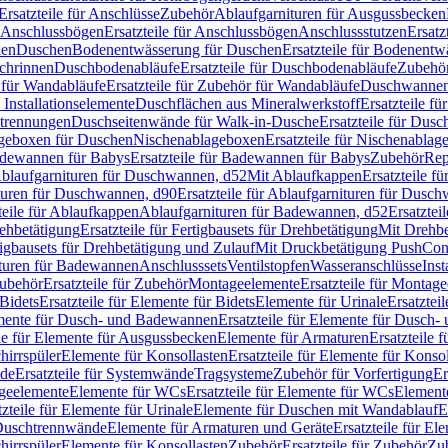
Ersatzteile für Anschlüsse
Zubehör
Ablaufgarnituren für Ausgussbecken
Anschlussbögen
Ersatzteile für Anschlussbögen
Anschlussstutzen
Ersatz
nen
Duschen
Bodenentwässerung für Duschen
Ersatzteile für Bodenent
schrinnen
Duschbodenabläufe
Ersatzteile für Duschbodenabläufe
Zubehör
für Wandabläufe
Ersatzteile für Zubehör für Wandabläufe
Duschwannen
Installationselemente
Duschflächen aus Mineralwerkstoff
Ersatzteile f
btrennungen
Duschseitenwände für Walk-in-Dusche
Ersatzteile für Dus
lageboxen für Duschen
Nischenablageboxen
Ersatzteile für Nischenabla
dewannen für Babys
Ersatzteile für Badewannen für Babys
Zubehör
Rep
 Ablaufgarnituren für Duschwannen, d52
Mit Ablaufkappen
Ersatzteile f
turen für Duschwannen, d90
Ersatzteile für Ablaufgarnituren für Dusc
teile für Ablaufkappen
Ablaufgarnituren für Badewannen, d52
Ersatztei
rehbetätigung
Ersatzteile für Fertigbausets für Drehbetätigung
Mit Drehbe
rtigbausets für Drehbetätigung und Zulauf
Mit Druckbetätigung PushCon
ituren für Badewannen
Anschlusssets
Ventilstopfen
Wasseranschlüsse
Inst
ubehör
Ersatzteile für Zubehör
Montageelemente
Ersatzteile für Montag
Bidets
Ersatzteile für Elemente für Bidets
Elemente für Urinale
Ersatztei
mente für Dusch- und Badewannen
Ersatzteile für Elemente für Dusch
ile für Elemente für Ausgussbecken
Elemente für Armaturen
Ersatzteile 
hirrspüler
Elemente für Konsollasten
Ersatzteile für Elemente für Konso
de
Ersatzteile für Systemwände
Tragsysteme
Zubehör für Vorfertigung
Er
ageelemente
Elemente für WCs
Ersatzteile für Elemente für WCs
Element
tzteile für Elemente für Urinale
Elemente für Duschen mit Wandablauf
E
r Duschtrennwände
Elemente für Armaturen und Geräte
Ersatzteile für E
hirrspüler
Elemente für Konsollasten
Zubehör
Ersatzteile für Zubehör
Zu