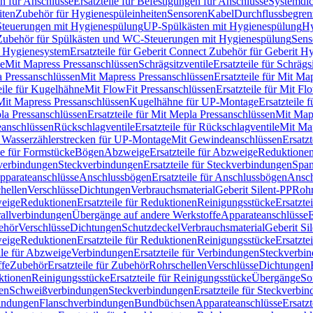
n für Anschlüsse
Ersatzteile für Befestigungen für Anschlüsse
Systemdi
iten
Zubehör für Hygienespüleinheiten
Sensoren
Kabel
Durchflussbegren
-Steuerungen mit Hygienespülung
UP-Spülkästen mit Hygienespülung
Hy
r Zubehör für Spülkästen und WC-Steuerungen mit Hygienespülung
Sens
t Hygienesystem
Ersatzteile für Geberit Connect Zubehör für Geberit 
le
Mit Mapress Pressanschlüssen
Schrägsitzventile
Ersatzteile für Schrägs
a Pressanschlüssen
Mit Mapress Pressanschlüssen
Ersatzteile für Mit Ma
eile für Kugelhähne
Mit FlowFit Pressanschlüssen
Ersatzteile für Mit F
 Mit Mapress Pressanschlüssen
Kugelhähne für UP-Montage
Ersatzteile
la Pressanschlüssen
Ersatzteile für Mit Mepla Pressanschlüssen
Mit Map
eanschlüssen
Rückschlagventile
Ersatzteile für Rückschlagventile
Mit Map
ür Wasserzählerstrecken für UP-Montage
Mit Gewindeanschlüssen
Ersatz
le für Formstücke
Bögen
Abzweige
Ersatzteile für Abzweige
Reduktione
verbindungen
Steckverbindungen
Ersatzteile für Steckverbindungen
Span
Apparateanschlüsse
Anschlussbögen
Ersatzteile für Anschlussbögen
Ansch
hellen
Verschlüsse
Dichtungen
Verbrauchsmaterial
Geberit Silent-PP
Roh
weige
Reduktionen
Ersatzteile für Reduktionen
Reinigungsstücke
Ersatzte
allverbindungen
Übergänge auf andere Werkstoffe
Apparateanschlüsse
E
ehör
Verschlüsse
Dichtungen
Schutzdeckel
Verbrauchsmaterial
Geberit Si
weige
Reduktionen
Ersatzteile für Reduktionen
Reinigungsstücke
Ersatzte
ile für Abzweige
Verbindungen
Ersatzteile für Verbindungen
Steckverbi
ffe
Zubehör
Ersatzteile für Zubehör
Rohrschellen
Verschlüsse
Dichtungen
ktionen
Reinigungsstücke
Ersatzteile für Reinigungsstücke
Übergänge
So
gen
Schweißverbindungen
Steckverbindungen
Ersatzteile für Steckverbi
bindungen
Flanschverbindungen
Bundbüchsen
Apparateanschlüsse
Ersatz