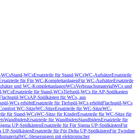
nd-WCs
Stand-WCs
Ersatzteile für Stand-WCs
WC-Aufsätze
Ersatzteile
Ersatzteile für Für WC-Komplettanlagen
Für WC-Aufsätze
Ersatzteile
fsätze und WC-Komplettanlagen
WCs
Verbrauchsmaterial
WCs und
d-WCs
Ersatzteile für Stand-WCs
Tiefspül-WCs für AP-Spülkasten
r Flachspül-WCs
AP-Spülkästen für WCs, aus
fspül-WCs erhöht
Ersatzteile für Tiefspül-WCs erhöht
Flachspül-WCs
r Comfort WC-Sitze
WC-Sitze
Ersatzteile für WC-Sitze
WC-
eile für Stand-WCs
WC-Sitze für Kinder
Ersatzteile für WC-Sitze für
ts
Wandbidets
Ersatzteile für Wandbidets
Standbidets
Ersatzteile für
Sigma UP-Spülkästen
Ersatzteile für Für Sigma UP-Spülkästen
Für
a UP-Spülkästen
Ersatzteile für Für Delta UP-Spülkästen
Für Twinline
hsmaterial
WC-Steuerungen mit elektronischer