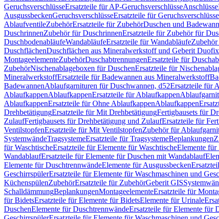
Geruchsverschlüsse
Ersatzteile für AP-Geruchsverschlüsse
Anschlüsse
Ausgussbecken
Geruchsverschlüsse
Ersatzteile für Geruchsverschlüsse
Ablaufventile
Zubehör
Ersatzteile für Zubehör
Duschen und Badewan
Duschrinnen
Zubehör für Duschrinnen
Ersatzteile für Zubehör für Du
Duschbodenabläufe
Wandabläufe
Ersatzteile für Wandabläufe
Zubehör 
Duschflächen
Duschflächen aus Mineralwerkstoff und Geberit Duofix 
Montageelemente
Zubehör
Duschabtrennungen
Ersatzteile für Duscha
Zubehör
Nischenablageboxen für Duschen
Ersatzteile für Nischenab
Mineralwerkstoff
Ersatzteile für Badewannen aus Mineralwerkstoff
Ba
Badewannen
Ablaufgarnituren für Duschwannen, d52
Ersatzteile für
Ablaufkappen
Ablaufkappen
Ersatzteile für Ablaufkappen
Ablaufgarni
Ablaufkappen
Ersatzteile für Ohne Ablaufkappen
Ablaufkappen
Ersatz
Drehbetätigung
Ersatzteile für Mit Drehbetätigung
Fertigbausets für D
Zulauf
Fertigbausets für Drehbetätigung und Zulauf
Ersatzteile für Fe
Ventilstopfen
Ersatzteile für Mit Ventilstopfen
Zubehör für Ablaufgarn
Systemwände
Tragsysteme
Ersatzteile für Tragsysteme
Beplankungen
Z
für Waschtische
Ersatzteile für Elemente für Waschtische
Elemente für 
Wandablauf
Ersatzteile für Elemente für Duschen mit Wandablauf
Ele
Elemente für Duschtrennwände
Elemente für Ausgussbecken
Ersatzte
Geschirrspüler
Ersatzteile für Elemente für Waschmaschinen und Gesc
Küchenspülen
Zubehör
Ersatzteile für Zubehör
Geberit GIS
Systemwän
Schalldämmung
Beplankungen
Montageelemente
Ersatzteile für Mont
für Bidets
Ersatzteile für Elemente für Bidets
Elemente für Urinale
Ersa
Duschen
Elemente für Duschtrennwände
Ersatzteile für Elemente fü
Geschirrspüler
Ersatzteile für Elemente für Waschmaschinen und Gesc