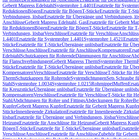
Geberit Mapress Edelstahl
Systemrohre 1.4401
Ersatzteile für System
Reduktionen
Bögen
Ersatzteile für Bögen
T-Stücke
Ersatzteile für T-St
Verbindungen, lösbar
Ersatzteile für Übergänge und Verbindungen, lö
Anschlüsse
Geberit Mapress Edelstahl, Gas
Ersatzteile für Geberit Ma
für Reduktionen
Bögen
Ersatzteile für Bögen
T-Stücke
Ersatzteile für T
Verbindungen, lösbar
Verschlüsse
Ersatzteile für Verschlüsse
Anschlüss
1.4401
Ersatzteile für Systemrohre 1.4401
Systemrohre 1.4521
Ersatzt
Stücke
Ersatzteile für T-Stücke
Übergänge unlösbar
Ersatzteile für Üb
Verschlüsse
Anschlüsse
Ersatzteile für Anschlüsse
Kompensatoren
Ersa
Edelstahl
Schutzkappen für Rohrende
Dämmungen für Anschlüsse
Abd
für Flanschverbindungen
Geberit Mapress Therm
Systemrohre Therm
F
Stücke
Ersatzteile für T-Stücke
Übergänge unlösbar
Ersatzteile für Üb
Kompensatoren
Verschlüsse
Ersatzteile für Verschlüsse
T-Stücke für H
Therm
Schutzkappen für Rohrende
Systemdichtungen
Sets Schraube f
Stahl
Systemrohre 1.0034
Systemrohre 1.0215
Rohrnippel
Muffen
Ersat
für Kreuzstücke
Übergänge unlösbar
Ersatzteile für Übergänge unlösb
Kompensatoren
Verschlüsse
Ersatzteile für Verschlüsse
T-Stücke für H
Stahl
Abdichtungen für Rohre und Fittings
Abdeckungen für Rohre
Be
Kupfer
Geberit Mapress Kupfer
Ersatzteile für Geberit Mapress Kupfe
Stücke
Innenliegende Zirkulation
Ersatzteile für Innenliegende Zirkula
lösbar
Ersatzteile für Übergänge und Verbindungen, lösbar
Verschlüsse
Heizung
Ersatzteile für Anschlüsse für Heizung
Geberit Mapress Kupfe
Bögen
T-Stücke
Ersatzteile für T-Stücke
Übergänge unlösbar
Ersatzteil
Verschlüsse
Anschlüsse
Ersatzteile für Anschlüsse
Zubehör für Geberit