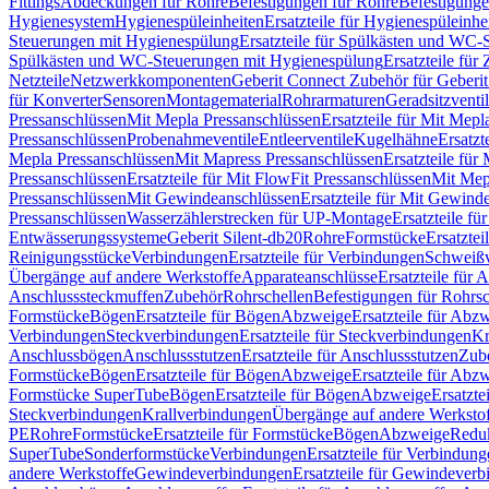
Fittings
Abdeckungen für Rohre
Befestigungen für Rohre
Befestigunge
Hygienesystem
Hygienespüleinheiten
Ersatzteile für Hygienespüleinhe
Steuerungen mit Hygienespülung
Ersatzteile für Spülkästen und WC
Spülkästen und WC-Steuerungen mit Hygienespülung
Ersatzteile fü
Netzteile
Netzwerkkomponenten
Geberit Connect Zubehör für Geberi
für Konverter
Sensoren
Montagematerial
Rohrarmaturen
Geradsitzventi
Pressanschlüssen
Mit Mepla Pressanschlüssen
Ersatzteile für Mit Mepl
Pressanschlüssen
Probenahmeventile
Entleerventile
Kugelhähne
Ersatzt
Mepla Pressanschlüssen
Mit Mapress Pressanschlüssen
Ersatzteile für
Pressanschlüssen
Ersatzteile für Mit FlowFit Pressanschlüssen
Mit Mep
Pressanschlüssen
Mit Gewindeanschlüssen
Ersatzteile für Mit Gewind
Pressanschlüssen
Wasserzählerstrecken für UP-Montage
Ersatzteile f
Entwässerungssysteme
Geberit Silent-db20
Rohre
Formstücke
Ersatztei
Reinigungsstücke
Verbindungen
Ersatzteile für Verbindungen
Schweiß
Übergänge auf andere Werkstoffe
Apparateanschlüsse
Ersatzteile für 
Anschlusssteckmuffen
Zubehör
Rohrschellen
Befestigungen für Rohrsc
Formstücke
Bögen
Ersatzteile für Bögen
Abzweige
Ersatzteile für Abz
Verbindungen
Steckverbindungen
Ersatzteile für Steckverbindungen
Kr
Anschlussbögen
Anschlussstutzen
Ersatzteile für Anschlussstutzen
Zub
Formstücke
Bögen
Ersatzteile für Bögen
Abzweige
Ersatzteile für Abz
Formstücke SuperTube
Bögen
Ersatzteile für Bögen
Abzweige
Ersatzte
Steckverbindungen
Krallverbindungen
Übergänge auf andere Werksto
PE
Rohre
Formstücke
Ersatzteile für Formstücke
Bögen
Abzweige
Redu
SuperTube
Sonderformstücke
Verbindungen
Ersatzteile für Verbindun
andere Werkstoffe
Gewindeverbindungen
Ersatzteile für Gewindever