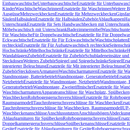
Einbauwaschtische
Unterbauwaschtische
Ersatzteile für Unterbauwasc
Kinder
Waschtische
Waschrinnen
Ersatzteile für Waschrinnen
Weitere 
Ausgüsse
Mehrzweckbecken
Ersatzteile für Mehrzweckbecken
Gipsfa
Säulen
Halbsäulen
Ersatzteile für Halbsäulen
Zubehör
Ablaufkappen
Ha
Unterschrank
Ersatzteile für Sets Handwaschbecken mit Unterschrank
Möbelwaschtisch mit Unterschrank
Badezimmermöbel
Waschtischunte
Für Waschtische
Für Doppelwaschtische
Ersatzteile für Für Doppelwa
Eckwaschtische
Ersatzteile für Für Eckwaschtische
Waschtischplatten
E
rechteckig
Ersatzteile für Für Aufsatzwaschtisch rechteckig
Seitenschr
Hochschränke
Mittelhochschränke
Ersatzteile für Mittelhochschränke
H
Wandablagen
Zubehör
Ersatzteile für Zubehör
Schubladeneinsätze un
Steckdosen
Weiteres Zubehör
Spiegel und Spiegelschränke
Spiegel
Ersa
integrierter Beleuchtung
Ersatzteile für Mit integrierter Beleuchtung
Oh
Zubehör
Steckdosen
Armaturen
Waschtischarmaturen
Ersatzteile für W
Standmontage, Batteriebetrieb
Standmontage, Generatorbetrieb
Ersatzt
Netzbetrieb
Ersatzteile für Wandmontage, Netzbetrieb
Wandmontage, Ba
Generatorbetrieb
Wandmontage, Zweigriffmischer
Ersatzteile für Wa
Waschtischarmaturen
Apparateanschlüsse für Waschplatz, Spülbecke
Waschbecken
Rohrbogengeruchsverschlüsse
Ersatzteile für Rohrboge
Raumsparmodell
Tauchrohrgeruchsverschlüsse für Waschbecken
Ersat
Tauchrohrgeruchsverschlüsse für Waschbecken, Raumsparmodell
UP-
Waschbeckenanschlüsse
Anschlussstutzen
Anschlussbögen
Abdeckung
Ablaufgarnituren für Spülbecken
Rohrbogengeruchsverschlüsse
Ersatz
Doppelkammergeruchsverschlüsse
Spülbeckenanschlüsse
Ersatzteile 
Geräte
Ersatzteile für Ablaufgarnituren für Geräte
Rohrbogengeruchsve