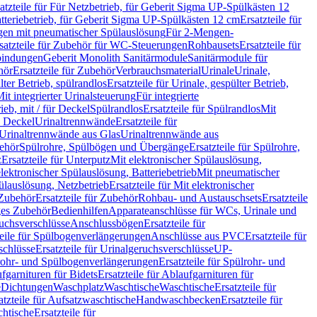
atzteile für Für Netzbetrieb, für Geberit Sigma UP-Spülkästen 12
tteriebetrieb, für Geberit Sigma UP-Spülkästen 12 cm
Ersatzteile für
gen mit pneumatischer Spülauslösung
Für 2-Mengen-
satzteile für Zubehör für WC-Steuerungen
Rohbausets
Ersatzteile für
bindungen
Geberit Monolith Sanitärmodule
Sanitärmodule für
hör
Ersatzteile für Zubehör
Verbrauchsmaterial
Urinale
Urinale,
lter Betrieb, spülrandlos
Ersatzteile für Urinale, gespülter Betrieb,
Mit integrierter Urinalsteuerung
Für integrierte
rieb, mit / für Deckel
Spülrandlos
Ersatzteile für Spülrandlos
Mit
e Deckel
Urinaltrennwände
Ersatzteile für
r Urinaltrennwände aus Glas
Urinaltrennwände aus
ehör
Spülrohre, Spülbögen und Übergänge
Ersatzteile für Spülrohre,
z
Ersatzteile für Unterputz
Mit elektronischer Spülauslösung,
 elektronischer Spülauslösung, Batteriebetrieb
Mit pneumatischer
ülauslösung, Netzbetrieb
Ersatzteile für Mit elektronischer
Zubehör
Ersatzteile für Zubehör
Rohbau- und Austauschsets
Ersatzteile
ges Zubehör
Bedienhilfen
Apparateanschlüsse für WCs, Urinale und
ruchsverschlüsse
Anschlussbögen
Ersatzteile für
teile für Spülbogenverlängerungen
Anschlüsse aus PVC
Ersatzteile für
schlüsse
Ersatzteile für Urinalgeruchsverschlüsse
UP-
rohr- und Spülbogenverlängerungen
Ersatzteile für Spülrohr- und
fgarnituren für Bidets
Ersatzteile für Ablaufgarnituren für
e
Dichtungen
Waschplatz
Waschtische
Waschtische
Ersatzteile für
atzteile für Aufsatzwaschtische
Handwaschbecken
Ersatzteile für
htische
Ersatzteile für