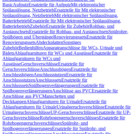
Basic
Aufputz
Ersatzteile für Aufputz
Mit elektronischer
Spülauslösung, Netzbetrieb
Ersatzteile für Mit elektronischer
Spülauslösung, Netzbetrieb
Mit elektronischer Spülauslösung,
Batteriebetrieb
Ersatzteile für Mit elektronischer Spülauslösung,
Batteriebetrieb
Zubehör
Ersatzteile für Zubehör
Rohbau- und
Austauschsets
Ersatzteile für Rohbau- und Austauschsets
Spülrohre,
Spülbögen und Übergänge
Renovierungssets
Ersatzteile für
Renovierungssets
Abdeckplatten
Sonstiges
Zubehör
Bedienhilfen
Apparateanschlüsse für WCs, Urinale und
Bidets
Ablaufgarnituren für WCs und Ausgüsse
Ersatzteile für
Ablaufgarnituren für WCs und
Ausgüsse
Geruchsverschlüsse
Ersatzteile für
Geruchsverschlüsse
Anschlussbögen
Ersatzteile für
Anschlussbögen
Anschlussstutzen
Ersatzteile für
Anschlussstutzen
Anschlusssets
Ersatzteile für
Anschlusssets
Spülbogenverlängerungen
Ersatzteile für
Spülbogenverlängerungen
Anschlüsse aus PVC
Ersatzteile für
Anschlüsse aus PVC
Manschetten und
Deckkappen
Ablaufgarnituren für Urinale
Ersatzteile für
Ablaufgarnituren für Urinale
Urinalgeruchsverschlüsse
Ersatzteile für
Urinalgeruchsverschlüsse
UP-Geruchsverschlüsse
Ersatzteile für UP-
Geruchsverschlüsse
Rohrbogengeruchsverschlüsses
Ersatzteile für
Rohrbogengeruchsverschlüsses
Spülrohr- und
Spülbogenverlängerungen
Ersatzteile für Spülrohr- und
Spülbogenverlängerungen
Anschlussstutzen
Ersatzteile für