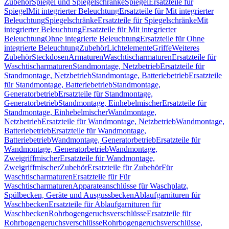
Zubehör
Spiegel und Spiegelschränke
Spiegel
Ersatzteile für
Spiegel
Mit integrierter Beleuchtung
Ersatzteile für Mit integrierter
Beleuchtung
Spiegelschränke
Ersatzteile für Spiegelschränke
Mit
integrierter Beleuchtung
Ersatzteile für Mit integrierter
Beleuchtung
Ohne integrierte Beleuchtung
Ersatzteile für Ohne
integrierte Beleuchtung
Zubehör
Lichtelemente
Griffe
Weiteres
Zubehör
Steckdosen
Armaturen
Waschtischarmaturen
Ersatzteile für
Waschtischarmaturen
Standmontage, Netzbetrieb
Ersatzteile für
Standmontage, Netzbetrieb
Standmontage, Batteriebetrieb
Ersatzteile
für Standmontage, Batteriebetrieb
Standmontage,
Generatorbetrieb
Ersatzteile für Standmontage,
Generatorbetrieb
Standmontage, Einhebelmischer
Ersatzteile für
Standmontage, Einhebelmischer
Wandmontage,
Netzbetrieb
Ersatzteile für Wandmontage, Netzbetrieb
Wandmontage,
Batteriebetrieb
Ersatzteile für Wandmontage,
Batteriebetrieb
Wandmontage, Generatorbetrieb
Ersatzteile für
Wandmontage, Generatorbetrieb
Wandmontage,
Zweigriffmischer
Ersatzteile für Wandmontage,
Zweigriffmischer
Zubehör
Ersatzteile für Zubehör
Für
Waschtischarmaturen
Ersatzteile für Für
Waschtischarmaturen
Apparateanschlüsse für Waschplatz,
Spülbecken, Geräte und Ausgussbecken
Ablaufgarnituren für
Waschbecken
Ersatzteile für Ablaufgarnituren für
Waschbecken
Rohrbogengeruchsverschlüsse
Ersatzteile für
Rohrbogengeruchsverschlüsse
Rohrbogengeruchsverschlüsse,