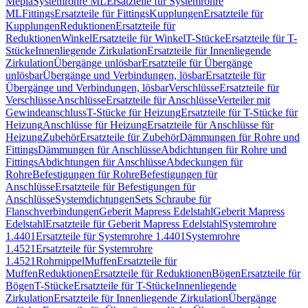
Mepla
Systemrohre ML
Ersatzteile für Systemrohre
ML
Fittings
Ersatzteile für Fittings
Kupplungen
Ersatzteile für
Kupplungen
Reduktionen
Ersatzteile für
Reduktionen
Winkel
Ersatzteile für Winkel
T-Stücke
Ersatzteile für T-
Stücke
Innenliegende Zirkulation
Ersatzteile für Innenliegende
Zirkulation
Übergänge unlösbar
Ersatzteile für Übergänge
unlösbar
Übergänge und Verbindungen, lösbar
Ersatzteile für
Übergänge und Verbindungen, lösbar
Verschlüsse
Ersatzteile für
Verschlüsse
Anschlüsse
Ersatzteile für Anschlüsse
Verteiler mit
Gewindeanschluss
T-Stücke für Heizung
Ersatzteile für T-Stücke für
Heizung
Anschlüsse für Heizung
Ersatzteile für Anschlüsse für
Heizung
Zubehör
Ersatzteile für Zubehör
Dämmungen für Rohre und
Fittings
Dämmungen für Anschlüsse
Abdichtungen für Rohre und
Fittings
Abdichtungen für Anschlüsse
Abdeckungen für
Rohre
Befestigungen für Rohre
Befestigungen für
Anschlüsse
Ersatzteile für Befestigungen für
Anschlüsse
Systemdichtungen
Sets Schraube für
Flanschverbindungen
Geberit Mapress Edelstahl
Geberit Mapress
Edelstahl
Ersatzteile für Geberit Mapress Edelstahl
Systemrohre
1.4401
Ersatzteile für Systemrohre 1.4401
Systemrohre
1.4521
Ersatzteile für Systemrohre
1.4521
Rohrnippel
Muffen
Ersatzteile für
Muffen
Reduktionen
Ersatzteile für Reduktionen
Bögen
Ersatzteile für
Bögen
T-Stücke
Ersatzteile für T-Stücke
Innenliegende
Zirkulation
Ersatzteile für Innenliegende Zirkulation
Übergänge