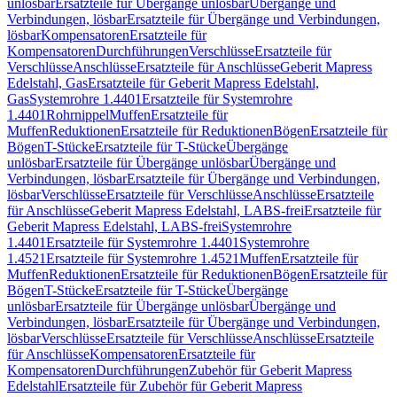
unlösbar
Ersatzteile für Übergänge unlösbar
Übergänge und
Verbindungen, lösbar
Ersatzteile für Übergänge und Verbindungen,
lösbar
Kompensatoren
Ersatzteile für
Kompensatoren
Durchführungen
Verschlüsse
Ersatzteile für
Verschlüsse
Anschlüsse
Ersatzteile für Anschlüsse
Geberit Mapress
Edelstahl, Gas
Ersatzteile für Geberit Mapress Edelstahl,
Gas
Systemrohre 1.4401
Ersatzteile für Systemrohre
1.4401
Rohrnippel
Muffen
Ersatzteile für
Muffen
Reduktionen
Ersatzteile für Reduktionen
Bögen
Ersatzteile für
Bögen
T-Stücke
Ersatzteile für T-Stücke
Übergänge
unlösbar
Ersatzteile für Übergänge unlösbar
Übergänge und
Verbindungen, lösbar
Ersatzteile für Übergänge und Verbindungen,
lösbar
Verschlüsse
Ersatzteile für Verschlüsse
Anschlüsse
Ersatzteile
für Anschlüsse
Geberit Mapress Edelstahl, LABS-frei
Ersatzteile für
Geberit Mapress Edelstahl, LABS-frei
Systemrohre
1.4401
Ersatzteile für Systemrohre 1.4401
Systemrohre
1.4521
Ersatzteile für Systemrohre 1.4521
Muffen
Ersatzteile für
Muffen
Reduktionen
Ersatzteile für Reduktionen
Bögen
Ersatzteile für
Bögen
T-Stücke
Ersatzteile für T-Stücke
Übergänge
unlösbar
Ersatzteile für Übergänge unlösbar
Übergänge und
Verbindungen, lösbar
Ersatzteile für Übergänge und Verbindungen,
lösbar
Verschlüsse
Ersatzteile für Verschlüsse
Anschlüsse
Ersatzteile
für Anschlüsse
Kompensatoren
Ersatzteile für
Kompensatoren
Durchführungen
Zubehör für Geberit Mapress
Edelstahl
Ersatzteile für Zubehör für Geberit Mapress