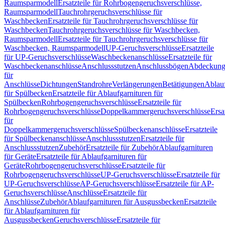
Raumsparmodell
Ersatzteile für Rohrbogengeruchsverschlüsse,
Raumsparmodell
Tauchrohrgeruchsverschlüsse für
Waschbecken
Ersatzteile für Tauchrohrgeruchsverschlüsse für
Waschbecken
Tauchrohrgeruchsverschlüsse für Waschbecken,
Raumsparmodell
Ersatzteile für Tauchrohrgeruchsverschlüsse für
Waschbecken, Raumsparmodell
UP-Geruchsverschlüsse
Ersatzteile
für UP-Geruchsverschlüsse
Waschbeckenanschlüsse
Ersatzteile für
Waschbeckenanschlüsse
Anschlussstutzen
Anschlussbögen
Abdeckung
für
Anschlüsse
Dichtungen
Standrohre
Verlängerungen
Betätigungen
Ablauf
für Spülbecken
Ersatzteile für Ablaufgarnituren für
Spülbecken
Rohrbogengeruchsverschlüsse
Ersatzteile für
Rohrbogengeruchsverschlüsse
Doppelkammergeruchsverschlüsse
Ersa
für
Doppelkammergeruchsverschlüsse
Spülbeckenanschlüsse
Ersatzteile
für Spülbeckenanschlüsse
Anschlussstutzen
Ersatzteile für
Anschlussstutzen
Zubehör
Ersatzteile für Zubehör
Ablaufgarnituren
für Geräte
Ersatzteile für Ablaufgarnituren für
Geräte
Rohrbogengeruchsverschlüsse
Ersatzteile für
Rohrbogengeruchsverschlüsse
UP-Geruchsverschlüsse
Ersatzteile für
UP-Geruchsverschlüsse
AP-Geruchsverschlüsse
Ersatzteile für AP-
Geruchsverschlüsse
Anschlüsse
Ersatzteile für
Anschlüsse
Zubehör
Ablaufgarnituren für Ausgussbecken
Ersatzteile
für Ablaufgarnituren für
Ausgussbecken
Geruchsverschlüsse
Ersatzteile für