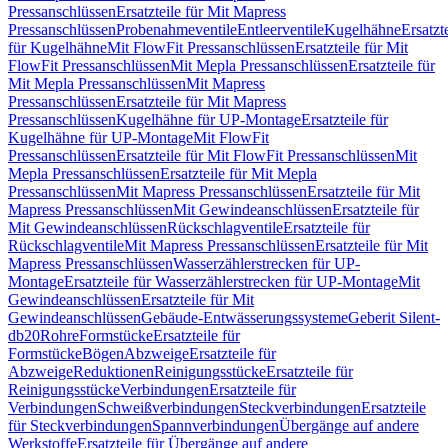
Pressanschlüssen
Ersatzteile für Mit Mapress
Pressanschlüssen
Probenahmeventile
Entleerventile
Kugelhähne
Ersatzt
für Kugelhähne
Mit FlowFit Pressanschlüssen
Ersatzteile für Mit
FlowFit Pressanschlüssen
Mit Mepla Pressanschlüssen
Ersatzteile für
Mit Mepla Pressanschlüssen
Mit Mapress
Pressanschlüssen
Ersatzteile für Mit Mapress
Pressanschlüssen
Kugelhähne für UP-Montage
Ersatzteile für
Kugelhähne für UP-Montage
Mit FlowFit
Pressanschlüssen
Ersatzteile für Mit FlowFit Pressanschlüssen
Mit
Mepla Pressanschlüssen
Ersatzteile für Mit Mepla
Pressanschlüssen
Mit Mapress Pressanschlüssen
Ersatzteile für Mit
Mapress Pressanschlüssen
Mit Gewindeanschlüssen
Ersatzteile für
Mit Gewindeanschlüssen
Rückschlagventile
Ersatzteile für
Rückschlagventile
Mit Mapress Pressanschlüssen
Ersatzteile für Mit
Mapress Pressanschlüssen
Wasserzählerstrecken für UP-
Montage
Ersatzteile für Wasserzählerstrecken für UP-Montage
Mit
Gewindeanschlüssen
Ersatzteile für Mit
Gewindeanschlüssen
Gebäude-Entwässerungssysteme
Geberit Silent-
db20
Rohre
Formstücke
Ersatzteile für
Formstücke
Bögen
Abzweige
Ersatzteile für
Abzweige
Reduktionen
Reinigungsstücke
Ersatzteile für
Reinigungsstücke
Verbindungen
Ersatzteile für
Verbindungen
Schweißverbindungen
Steckverbindungen
Ersatzteile
für Steckverbindungen
Spannverbindungen
Übergänge auf andere
Werkstoffe
Ersatzteile für Übergänge auf andere