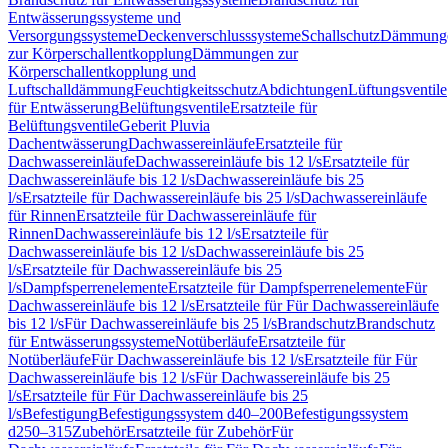
Entwässerungssysteme und
Versorgungssysteme
Deckenverschlusssysteme
Schallschutz
Dämmung
zur Körperschallentkopplung
Dämmungen zur
Körperschallentkopplung und
Luftschalldämmung
Feuchtigkeitsschutz
Abdichtungen
Lüftungsventile
für Entwässerung
Belüftungsventile
Ersatzteile für
Belüftungsventile
Geberit Pluvia
Dachentwässerung
Dachwassereinläufe
Ersatzteile für
Dachwassereinläufe
Dachwassereinläufe bis 12 l/s
Ersatzteile für
Dachwassereinläufe bis 12 l/s
Dachwassereinläufe bis 25
l/s
Ersatzteile für Dachwassereinläufe bis 25 l/s
Dachwassereinläufe
für Rinnen
Ersatzteile für Dachwassereinläufe für
Rinnen
Dachwassereinläufe bis 12 l/s
Ersatzteile für
Dachwassereinläufe bis 12 l/s
Dachwassereinläufe bis 25
l/s
Ersatzteile für Dachwassereinläufe bis 25
l/s
Dampfsperrenelemente
Ersatzteile für Dampfsperrenelemente
Für
Dachwassereinläufe bis 12 l/s
Ersatzteile für Für Dachwassereinläufe
bis 12 l/s
Für Dachwassereinläufe bis 25 l/s
Brandschutz
Brandschutz
für Entwässerungssysteme
Notüberläufe
Ersatzteile für
Notüberläufe
Für Dachwassereinläufe bis 12 l/s
Ersatzteile für Für
Dachwassereinläufe bis 12 l/s
Für Dachwassereinläufe bis 25
l/s
Ersatzteile für Für Dachwassereinläufe bis 25
l/s
Befestigung
Befestigungssystem d40–200
Befestigungssystem
d250–315
Zubehör
Ersatzteile für Zubehör
Für