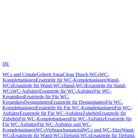
DE
WCs und Urinale
Geberit AquaClean Dusch-WCs
WC-
Komplettanlagen
Ersatzteile für WC-Komplettanlagen
Wand-
WCs
Ersatzteile für Wand-WCs
Stand-WCs
Ersatzteile für Stand-
WCs
WC-Aufsätze
Ersatzteile für WC-Aufsätze
Für WC-
Keramiken
Ersatzteile für Für WC-
Keramiken
Designplatten
Ersatzteile für Designplatten
Für WC-
Komplettanlagen
Ersatzteile für Für WC-Komplettanlagen
Für WC-
Aufsätze
Ersatzteile für Für WC-Aufsätze
Zubehör
Ersatzteile für
Zubehör
Für WC-Komplettanlagen
Für WC-Aufsätze
Ersatzteile für
Für WC-Aufsätze
Für WC-Aufsätze und WC-
Komplettanlagen
WCs
Verbrauchsmaterial
WCs und WC-Sitze
Wand-
WCs
Ersatzteile für Wand-WCs
Tiefspül-WCs
Ersatzteile für Tiefspül-