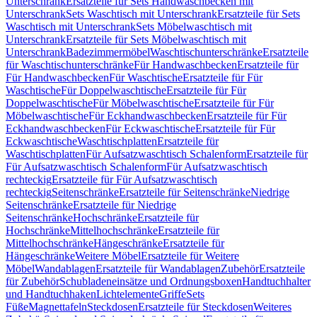
Unterschrank
Ersatzteile für Sets Handwaschbecken mit
Unterschrank
Sets Waschtisch mit Unterschrank
Ersatzteile für Sets
Waschtisch mit Unterschrank
Sets Möbelwaschtisch mit
Unterschrank
Ersatzteile für Sets Möbelwaschtisch mit
Unterschrank
Badezimmermöbel
Waschtischunterschränke
Ersatzteile
für Waschtischunterschränke
Für Handwaschbecken
Ersatzteile für
Für Handwaschbecken
Für Waschtische
Ersatzteile für Für
Waschtische
Für Doppelwaschtische
Ersatzteile für Für
Doppelwaschtische
Für Möbelwaschtische
Ersatzteile für Für
Möbelwaschtische
Für Eckhandwaschbecken
Ersatzteile für Für
Eckhandwaschbecken
Für Eckwaschtische
Ersatzteile für Für
Eckwaschtische
Waschtischplatten
Ersatzteile für
Waschtischplatten
Für Aufsatzwaschtisch Schalenform
Ersatzteile für
Für Aufsatzwaschtisch Schalenform
Für Aufsatzwaschtisch
rechteckig
Ersatzteile für Für Aufsatzwaschtisch
rechteckig
Seitenschränke
Ersatzteile für Seitenschränke
Niedrige
Seitenschränke
Ersatzteile für Niedrige
Seitenschränke
Hochschränke
Ersatzteile für
Hochschränke
Mittelhochschränke
Ersatzteile für
Mittelhochschränke
Hängeschränke
Ersatzteile für
Hängeschränke
Weitere Möbel
Ersatzteile für Weitere
Möbel
Wandablagen
Ersatzteile für Wandablagen
Zubehör
Ersatzteile
für Zubehör
Schubladeneinsätze und Ordnungsboxen
Handtuchhalter
und Handtuchhaken
Lichtelemente
Griffe
Sets
Füße
Magnettafeln
Steckdosen
Ersatzteile für Steckdosen
Weiteres