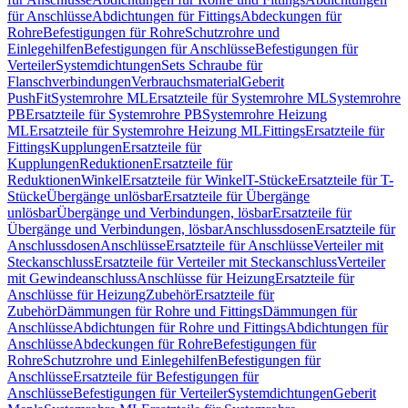
für Anschlüsse
Abdichtungen für Fittings
Abdeckungen für
Rohre
Befestigungen für Rohre
Schutzrohre und
Einlegehilfen
Befestigungen für Anschlüsse
Befestigungen für
Verteiler
Systemdichtungen
Sets Schraube für
Flanschverbindungen
Verbrauchsmaterial
Geberit
PushFit
Systemrohre ML
Ersatzteile für Systemrohre ML
Systemrohre
PB
Ersatzteile für Systemrohre PB
Systemrohre Heizung
ML
Ersatzteile für Systemrohre Heizung ML
Fittings
Ersatzteile für
Fittings
Kupplungen
Ersatzteile für
Kupplungen
Reduktionen
Ersatzteile für
Reduktionen
Winkel
Ersatzteile für Winkel
T-Stücke
Ersatzteile für T-
Stücke
Übergänge unlösbar
Ersatzteile für Übergänge
unlösbar
Übergänge und Verbindungen, lösbar
Ersatzteile für
Übergänge und Verbindungen, lösbar
Anschlussdosen
Ersatzteile für
Anschlussdosen
Anschlüsse
Ersatzteile für Anschlüsse
Verteiler mit
Steckanschluss
Ersatzteile für Verteiler mit Steckanschluss
Verteiler
mit Gewindeanschluss
Anschlüsse für Heizung
Ersatzteile für
Anschlüsse für Heizung
Zubehör
Ersatzteile für
Zubehör
Dämmungen für Rohre und Fittings
Dämmungen für
Anschlüsse
Abdichtungen für Rohre und Fittings
Abdichtungen für
Anschlüsse
Abdeckungen für Rohre
Befestigungen für
Rohre
Schutzrohre und Einlegehilfen
Befestigungen für
Anschlüsse
Ersatzteile für Befestigungen für
Anschlüsse
Befestigungen für Verteiler
Systemdichtungen
Geberit