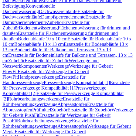
Dachwassereinläufe
Ersatzteile für Für Dachwassereinläufe
Für
Befestigung
Konventionelle
Dachentwässerung
Dachwassereinläufe
Ersatzteile für
Dachwassereinläufe
Dampfsperrenelemente
Ersatzteile für
Dampfsperrenelemente
Zubehör
Ersatzteile für
Zubehör
Bodenentwässerung
Flächenentwässerung für drinnen und
draußen
Ersatzteile für Flächenentwässerung für drinnen und
draußen
Bodenabläufe 10 x 10 cm
Ersatzteile für Bodenabläufe 10 x
10 cm
Bodenabläufe 13 x 13 cm
Ersatzteile für Bodenabläufe 13 x
13 cm
Bodeneinläufe für Balkone und Terrassen, 13 x 13
cm
Ersatzteile für Bodeneinläufe für Balkone und Terrassen, 13 x 13
cm
Zubehör
Ersatzteile für Zubehör
Werkzeuge und
Netzwerkkomponenten
Werkzeuge
Werkzeuge für Geberit
FlowFit
Ersatzteile für Werkzeuge für Geberit
FlowFit
Handpresswerkzeuge
Ersatzteile für
Handpresswerkzeuge
Presswerkzeuge Kompatibilität [1]
Ersatzteile
für Presswerkzeuge Kompatibilität [1]
Presswerkzeuge
Kompatibilität [2]
Ersatzteile für Presswerkzeuge Kompatibilität
[2]
Rohrbearbeitungswerkzeuge
Ersatzteile für
Rohrbearbeitungswerkzeuge
Abpressstopfen
Ersatzteile für
Abpressstopfen
Prüfmittel
Zubehör
Ersatzteile für Zubehör
Werkzeuge
für Geberit PushFit
Ersatzteile für Werkzeuge für Geberit
PushFit
Rohrbearbeitungswerkzeuge
Ersatzteile für
Rohrbearbeitungswerkzeuge
Abpressstopfen
Werkzeuge für Geberit
Mepla
Ersatzteile für Werkzeuge für Geberit