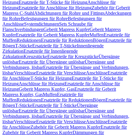
Heizung
Ersatzteile für T-Stücke für Heizung
Anschlüsse für
Heizung
Ersatzteile für Anschlüsse für Heizung
Zubehör für Geberit
Mapress C-Stahl
Abdichtungen für Rohre und Fittings
Abdeckungen
für Rohre
Befestigungen für Rohre
Befestigungen für
Anschlüsse
Systemdichtungen
Sets Schraube für
Flanschverbindungen
Geberit Mapress Kupfer
Geberit Mapress
Kupfer
Ersatzteile für Geberit Mapress Kupfer
Muffen
Ersatzteile für
Muffen
Reduktionen
Ersatzteile für Reduktionen
Bögen
Ersatzteile für
Bögen
T-Stücke
Ersatzteile für T-Stücke
Innenliegende
Zirkulation
Ersatzteile für Innenliegende
Zirkulation
Kreuzstücke
Ersatzteile für Kreuzstücke
Übergänge
unlösbar
Ersatzteile für Übergänge unlösbar
Übergänge und
Verbindungen, lösbar
Ersatzteile für Übergänge und Verbindungen,
lösbar
Verschlüsse
Ersatzteile für Verschlüsse
Anschlüsse
Ersatzteile
für Anschlüsse
T-Stücke für Heizung
Ersatzteile für T-Stücke für
Heizung
Anschlüsse für Heizung
Ersatzteile für Anschlüsse für
Heizung
Geberit Mapress Kupfer, Gas
Ersatzteile für Geberit
Mapress Kupfer, Gas
Muffen
Ersatzteile für
Muffen
Reduktionen
Ersatzteile für Reduktionen
Bögen
Ersatzteile für
Bögen
T-Stücke
Ersatzteile für T-Stücke
Übergänge
unlösbar
Ersatzteile für Übergänge unlösbar
Übergänge und
Verbindungen, lösbar
Ersatzteile für Übergänge und Verbindungen,
lösbar
Verschlüsse
Ersatzteile für Verschlüsse
Anschlüsse
Ersatzteile
für Anschlüsse
Zubehör für Geberit Mapress Kupfer
Ersatzteile für
Zubehör für Geberit Mapress Kupfer
Dämmungen für