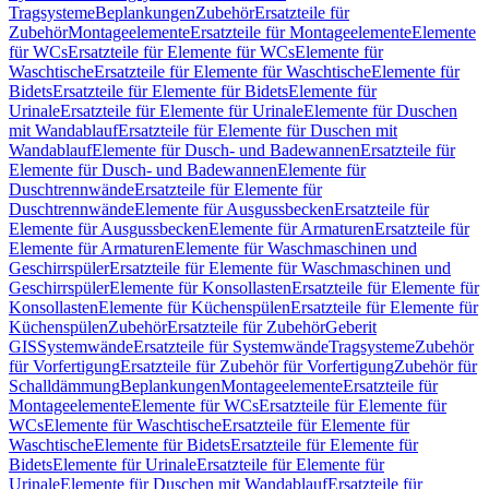
Tragsysteme
Beplankungen
Zubehör
Ersatzteile für
Zubehör
Montageelemente
Ersatzteile für Montageelemente
Elemente
für WCs
Ersatzteile für Elemente für WCs
Elemente für
Waschtische
Ersatzteile für Elemente für Waschtische
Elemente für
Bidets
Ersatzteile für Elemente für Bidets
Elemente für
Urinale
Ersatzteile für Elemente für Urinale
Elemente für Duschen
mit Wandablauf
Ersatzteile für Elemente für Duschen mit
Wandablauf
Elemente für Dusch- und Badewannen
Ersatzteile für
Elemente für Dusch- und Badewannen
Elemente für
Duschtrennwände
Ersatzteile für Elemente für
Duschtrennwände
Elemente für Ausgussbecken
Ersatzteile für
Elemente für Ausgussbecken
Elemente für Armaturen
Ersatzteile für
Elemente für Armaturen
Elemente für Waschmaschinen und
Geschirrspüler
Ersatzteile für Elemente für Waschmaschinen und
Geschirrspüler
Elemente für Konsollasten
Ersatzteile für Elemente für
Konsollasten
Elemente für Küchenspülen
Ersatzteile für Elemente für
Küchenspülen
Zubehör
Ersatzteile für Zubehör
Geberit
GIS
Systemwände
Ersatzteile für Systemwände
Tragsysteme
Zubehör
für Vorfertigung
Ersatzteile für Zubehör für Vorfertigung
Zubehör für
Schalldämmung
Beplankungen
Montageelemente
Ersatzteile für
Montageelemente
Elemente für WCs
Ersatzteile für Elemente für
WCs
Elemente für Waschtische
Ersatzteile für Elemente für
Waschtische
Elemente für Bidets
Ersatzteile für Elemente für
Bidets
Elemente für Urinale
Ersatzteile für Elemente für
Urinale
Elemente für Duschen mit Wandablauf
Ersatzteile für