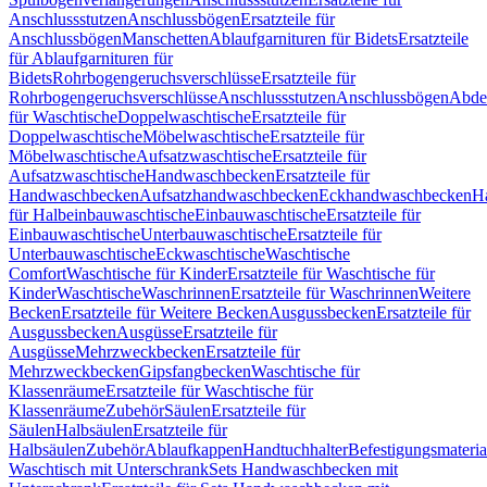
Anschlussstutzen
Anschlussbögen
Ersatzteile für
Anschlussbögen
Manschetten
Ablaufgarnituren für Bidets
Ersatzteile
für Ablaufgarnituren für
Bidets
Rohrbogengeruchsverschlüsse
Ersatzteile für
Rohrbogengeruchsverschlüsse
Anschlussstutzen
Anschlussbögen
Abde
für Waschtische
Doppelwaschtische
Ersatzteile für
Doppelwaschtische
Möbelwaschtische
Ersatzteile für
Möbelwaschtische
Aufsatzwaschtische
Ersatzteile für
Aufsatzwaschtische
Handwaschbecken
Ersatzteile für
Handwaschbecken
Aufsatzhandwaschbecken
Eckhandwaschbecken
H
für Halbeinbauwaschtische
Einbauwaschtische
Ersatzteile für
Einbauwaschtische
Unterbauwaschtische
Ersatzteile für
Unterbauwaschtische
Eckwaschtische
Waschtische
Comfort
Waschtische für Kinder
Ersatzteile für Waschtische für
Kinder
Waschtische
Waschrinnen
Ersatzteile für Waschrinnen
Weitere
Becken
Ersatzteile für Weitere Becken
Ausgussbecken
Ersatzteile für
Ausgussbecken
Ausgüsse
Ersatzteile für
Ausgüsse
Mehrzweckbecken
Ersatzteile für
Mehrzweckbecken
Gipsfangbecken
Waschtische für
Klassenräume
Ersatzteile für Waschtische für
Klassenräume
Zubehör
Säulen
Ersatzteile für
Säulen
Halbsäulen
Ersatzteile für
Halbsäulen
Zubehör
Ablaufkappen
Handtuchhalter
Befestigungsmateria
Waschtisch mit Unterschrank
Sets Handwaschbecken mit