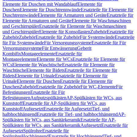
Elemente für Duschen mit Wandablauf
Elemente für
Duschen
Elemente für Duschtrennwände
Ersatzteile für Elemente für
Duschtrennwände
Elemente für Armaturen und Geräte
Ersatzteile für
Elemente für Armaturen und Geräte
Elemente für Waschmaschinen
und Geschirrspüler
Ersatzteile für Elemente für Waschmaschinen
und Geschirrspüler
Elemente für Konsollasten
Zubehör
Ersatzteile für
Zubehör
Zubehör
Ersatzteile für Zubehör
Für Systemwände
Ersatzteile
für Für Systemwände
Für Versorgungssysteme
Ersatzteile für Für
Versorgungssysteme
Für Entwässerung
Geberit
Kombifix
Montageelemente
Ersatzteile für
Montageelemente
Elemente für WCs
Ersatzteile für Elemente für
WCs
Elemente für Waschtische
Ersatzteile für Elemente für
Waschtische
Elemente für Bidets
Ersatzteile für Elemente für
Bidets
Elemente für Urinale
Ersatzteile für Elemente für
Urinale
Elemente für Duschen
Ersatzteile für Elemente für
Duschen
Zubehör
Ersatzteile für Zubehör
Für WC-Elemente
Für
Befestigungen
Ersatzteile für Für
Befestigungen
Aufputzspülkästen
AP-Spülkästen für WCs, aus
Kunststoff
Ersatzteile für AP-Spülkästen für WCs, aus
Kunststoff
Aufgesetzt
Ersatzteile für Aufgesetzt
Tief- und
halbhochhängend
Ersatzteile für Tief- und halbhochhängend
AP-
Spülkästen für WCs, aus Sanitärkeramik
Ersatzteile für AP-
Spülkästen für WCs, aus Sanitärkeramik
Aufgesetzt
Ersatzteile für
Aufgesetzt
Spülrohre
Ersatzteile für
Spülrohre
Hochhängend
Ersatzteile für Hochhängend
Tief- und