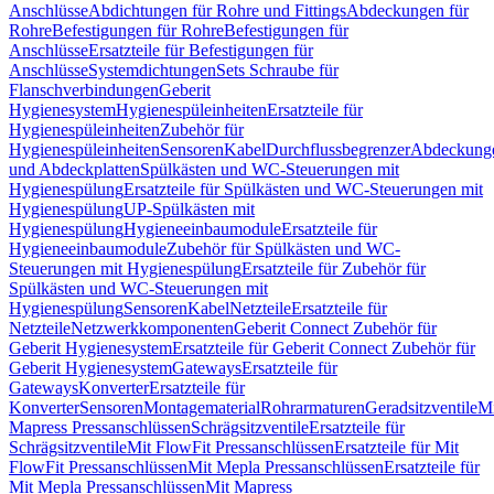
Anschlüsse
Abdichtungen für Rohre und Fittings
Abdeckungen für
Rohre
Befestigungen für Rohre
Befestigungen für
Anschlüsse
Ersatzteile für Befestigungen für
Anschlüsse
Systemdichtungen
Sets Schraube für
Flanschverbindungen
Geberit
Hygienesystem
Hygienespüleinheiten
Ersatzteile für
Hygienespüleinheiten
Zubehör für
Hygienespüleinheiten
Sensoren
Kabel
Durchflussbegrenzer
Abdeckung
und Abdeckplatten
Spülkästen und WC-Steuerungen mit
Hygienespülung
Ersatzteile für Spülkästen und WC-Steuerungen mit
Hygienespülung
UP-Spülkästen mit
Hygienespülung
Hygieneeinbaumodule
Ersatzteile für
Hygieneeinbaumodule
Zubehör für Spülkästen und WC-
Steuerungen mit Hygienespülung
Ersatzteile für Zubehör für
Spülkästen und WC-Steuerungen mit
Hygienespülung
Sensoren
Kabel
Netzteile
Ersatzteile für
Netzteile
Netzwerkkomponenten
Geberit Connect Zubehör für
Geberit Hygienesystem
Ersatzteile für Geberit Connect Zubehör für
Geberit Hygienesystem
Gateways
Ersatzteile für
Gateways
Konverter
Ersatzteile für
Konverter
Sensoren
Montagematerial
Rohrarmaturen
Geradsitzventile
Mi
Mapress Pressanschlüssen
Schrägsitzventile
Ersatzteile für
Schrägsitzventile
Mit FlowFit Pressanschlüssen
Ersatzteile für Mit
FlowFit Pressanschlüssen
Mit Mepla Pressanschlüssen
Ersatzteile für
Mit Mepla Pressanschlüssen
Mit Mapress