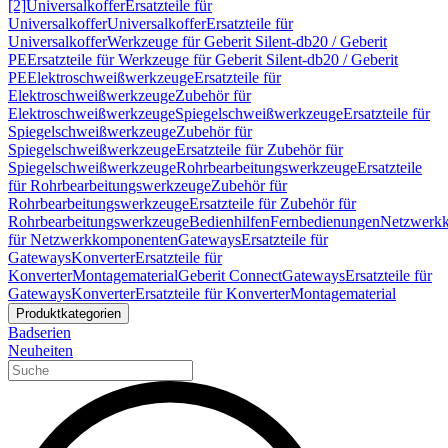
[2]
Universalkoffer
Ersatzteile für
Universalkoffer
Universalkoffer
Ersatzteile für
Universalkoffer
Werkzeuge für Geberit Silent-db20 / Geberit
PE
Ersatzteile für Werkzeuge für Geberit Silent-db20 / Geberit
PE
Elektroschweißwerkzeuge
Ersatzteile für
Elektroschweißwerkzeuge
Zubehör für
Elektroschweißwerkzeuge
Spiegelschweißwerkzeuge
Ersatzteile für
Spiegelschweißwerkzeuge
Zubehör für
Spiegelschweißwerkzeuge
Ersatzteile für Zubehör für
Spiegelschweißwerkzeuge
Rohrbearbeitungswerkzeuge
Ersatzteile
für Rohrbearbeitungswerkzeuge
Zubehör für
Rohrbearbeitungswerkzeuge
Ersatzteile für Zubehör für
Rohrbearbeitungswerkzeuge
Bedienhilfen
Fernbedienungen
Netzwerk
für Netzwerkkomponenten
Gateways
Ersatzteile für
Gateways
Konverter
Ersatzteile für
Konverter
Montagematerial
Geberit Connect
Gateways
Ersatzteile für
Gateways
Konverter
Ersatzteile für Konverter
Montagematerial
Produktkategorien
Badserien
Neuheiten