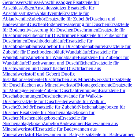
Geruchsverschlüsse
Anschlussbögen
Ersatzteile für
Anschlussbögen
Anschlussstutzen
Ersatzteile für
Anschlussstutzen
Ablaufventile
Ersatzteile für
Ablaufventile
Zubehör
Ersatzteile für Zubehör
Duschen und
Badewannen
Duschen
Bodenentwässerung für Duschen
Ersatzteile
für Bodenentwässerung für Duschen
Duschrinnen
Ersatzteile für
Duschrinnen
Zubehör für Duschrinnen
Ersatzteile für Zubehör für
Duschrinnen
Duschbodenabläufe
Ersatzteile für
Duschbodenabläufe
Zubehör für Duschbodenabläufe
Ersatzteile für
Zubehör für Duschbodenabläufe
Wandabläufe
Ersatzteile für
Wandabläufe
Zubehör für Wandabläufe
Ersatzteile für Zubehör für
Wandabläufe
Duschwannen und Duschflächen
Ersatzteile für
Duschwannen und Duschflächen
Duschflächen aus
Mineralwerkstoff und Geberit Duofix
Installationselemente
Duschflächen aus Mineralwerkstoff
Ersatzteile
für Duschflächen aus Mineralwerkstoff
Montageelemente
Ersatzteile
für Montageelemente
Zubehör
Duschabtrennungen
Ersatzteile für
Duschabtrennungen
Duschseitenwände für Walk-in-
Dusche
Ersatzteile für Duschseitenwände für Walk-in-
Dusche
Zubehör
Ersatzteile für Zubehör
Nischenablageboxen für
Duschen
Ersatzteile für Nischenablageboxen für
Duschen
Nischenablageboxen
Ersatzteile für
Nischenablageboxen
Zubehör
Badewannen
Badewannen aus
Mineralwerkstoff
Ersatzteile für Badewannen aus
Mineralwerkstoff
Badewannen für Babys
Ersatzteile für Badewannen