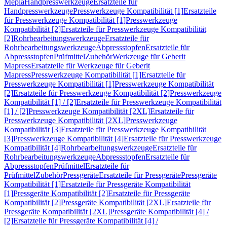
Mepla
Handpresswerkzeuge
Ersatzteile für
Handpresswerkzeuge
Presswerkzeuge Kompatibilität [1]
Ersatzteile
für Presswerkzeuge Kompatibilität [1]
Presswerkzeuge
Kompatibilität [2]
Ersatzteile für Presswerkzeuge Kompatibilität
[2]
Rohrbearbeitungswerkzeuge
Ersatzteile für
Rohrbearbeitungswerkzeuge
Abpressstopfen
Ersatzteile für
Abpressstopfen
Prüfmittel
Zubehör
Werkzeuge für Geberit
Mapress
Ersatzteile für Werkzeuge für Geberit
Mapress
Presswerkzeuge Kompatibilität [1]
Ersatzteile für
Presswerkzeuge Kompatibilität [1]
Presswerkzeuge Kompatibilität
[2]
Ersatzteile für Presswerkzeuge Kompatibilität [2]
Presswerkzeuge
Kompatibilität [1] / [2]
Ersatzteile für Presswerkzeuge Kompatibilität
[1] / [2]
Presswerkzeuge Kompatibilität [2XL]
Ersatzteile für
Presswerkzeuge Kompatibilität [2XL]
Presswerkzeuge
Kompatibilität [3]
Ersatzteile für Presswerkzeuge Kompatibilität
[3]
Presswerkzeuge Kompatibilität [4]
Ersatzteile für Presswerkzeuge
Kompatibilität [4]
Rohrbearbeitungswerkzeuge
Ersatzteile für
Rohrbearbeitungswerkzeuge
Abpressstopfen
Ersatzteile für
Abpressstopfen
Prüfmittel
Ersatzteile für
Prüfmittel
Zubehör
Pressgeräte
Ersatzteile für Pressgeräte
Pressgeräte
Kompatibilität [1]
Ersatzteile für Pressgeräte Kompatibilität
[1]
Pressgeräte Kompatibilität [2]
Ersatzteile für Pressgeräte
Kompatibilität [2]
Pressgeräte Kompatibilität [2XL]
Ersatzteile für
Pressgeräte Kompatibilität [2XL]
Pressgeräte Kompatibilität [4] /
[2]
Ersatzteile für Pressgeräte Kompatibilität [4] /