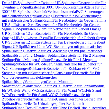
Delta UP-Spülkästen
Für Twinline UP-Spülkästen
Ersatzteile für Für
Twinline UP-Spülkästen
Für 300T UP-Spülkästen
Ersatzteile für Für
300T UP-Spülkästen
Zubehör
Verbrauchsmaterial
WC-Steuerungen
mit elektronischer Spülauslösung
Ersatzteile für WC-Steuerungen
mit elektronischer Spülauslösung
Für Netzbetrieb, für Geberit Sigma
UP-Spülkästen 12 cm
Ersatzteile für Für Netzbetrieb, für Geberit
Sigma UP-Spülkästen 12 cm
Für Netzbetrieb, für Geberit Omega
UP-Spülkästen 12 cm
Ersatzteile für Für Netzbetrieb, für Geberit
Omega UP-Spülkästen 12 cm
Für Batteriebetrieb, für Geberit Sigma
UP-Spülkästen 12 cm
Ersatzteile für Für Batteriebetrieb, für Geberit
Sigma UP-Spülkästen 12 cm
WC-Steuerungen mit pneumatischer
Spülauslösung
Ersatzteile für WC-Steuerungen mit pneumatischer
Spülauslösung
Für 2-Mengen-Spülung
Ersatzteile für Für 2-Mengen-
Spülung
Für 1-Mengen-Spülung
Ersatzteile für Für 1-Mengen-
Spülung
Zubehör für WC-Steuerungen
Ersatzteile für Zubehör für
WC-Steuerungen
Rohbausets
Ersatzteile für Rohbausets
Für WC-
Steuerungen mit elektronischer Spülauslösung
Ersatzteile für Für
WC-Steuerungen mit elektronischer
Spülauslösung
Verbindungen
Geberit Monolith
Sanitärmodule
Sanitärmodule für WCs
Ersatzteile für Sanitärmodule
für WCs
Für Wand-WCs
Ersatzteile für Für Wand-WCs
Für Stand-
WCs
Ersatzteile für Für Stand-WCs
Zubehör
Ersatzteile für
Zubehör
Verbrauchsmaterial
Urinale
Urinale, gespülter Betrieb, mit
Spülrand
Ersatzteile für Urinale, gespülter Betrieb, mit
Spülrand
Ohne Deckel
Ersatzteile für Ohne Deckel
Urinale, gespülter