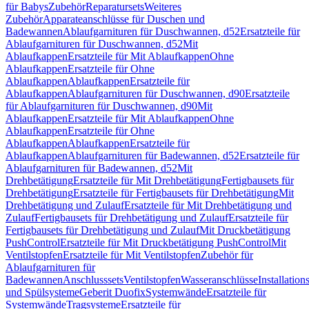
für Babys
Zubehör
Reparatursets
Weiteres
Zubehör
Apparateanschlüsse für Duschen und
Badewannen
Ablaufgarnituren für Duschwannen, d52
Ersatzteile für
Ablaufgarnituren für Duschwannen, d52
Mit
Ablaufkappen
Ersatzteile für Mit Ablaufkappen
Ohne
Ablaufkappen
Ersatzteile für Ohne
Ablaufkappen
Ablaufkappen
Ersatzteile für
Ablaufkappen
Ablaufgarnituren für Duschwannen, d90
Ersatzteile
für Ablaufgarnituren für Duschwannen, d90
Mit
Ablaufkappen
Ersatzteile für Mit Ablaufkappen
Ohne
Ablaufkappen
Ersatzteile für Ohne
Ablaufkappen
Ablaufkappen
Ersatzteile für
Ablaufkappen
Ablaufgarnituren für Badewannen, d52
Ersatzteile für
Ablaufgarnituren für Badewannen, d52
Mit
Drehbetätigung
Ersatzteile für Mit Drehbetätigung
Fertigbausets für
Drehbetätigung
Ersatzteile für Fertigbausets für Drehbetätigung
Mit
Drehbetätigung und Zulauf
Ersatzteile für Mit Drehbetätigung und
Zulauf
Fertigbausets für Drehbetätigung und Zulauf
Ersatzteile für
Fertigbausets für Drehbetätigung und Zulauf
Mit Druckbetätigung
PushControl
Ersatzteile für Mit Druckbetätigung PushControl
Mit
Ventilstopfen
Ersatzteile für Mit Ventilstopfen
Zubehör für
Ablaufgarnituren für
Badewannen
Anschlusssets
Ventilstopfen
Wasseranschlüsse
Installation
und Spülsysteme
Geberit Duofix
Systemwände
Ersatzteile für
Systemwände
Tragsysteme
Ersatzteile für