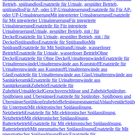
Betrieb, spülrandlos
Ersatzteile für Urinale, gespülter Betrieb,
spülrandlos
Für AP- oder UP-Urinalsteuerung
Ersatzteile für Für AP-
oder UP-Urinalsteuerung
Mit integrierter Urinalsteuerung
Ersatzteile
für Mit integrierter Urinalsteuerung
Für integrierte
Urinalsteuerung
Ersatzteile für Für integrierte
Urinalsteuerung
Urinale, gespülter Betrieb, mit / für
Deckel
Ersatzteile für Urinale, gespülter Betrieb, mit / für
Deckel
Spülrandlos
Ersatzteile für Spülrandlos
Mit
Spülrand
Ersatzteile für Mit Spülrand
Urinale, wasserloser
Betrieb
Ersatzteile für Urinale, wasserloser Betrieb
Ohne
Deckel
Ersatzteile für Ohne Deckel
Urinaltrennwände
Ersatzteile für
Urinaltrennwände
Urinaltrennwände aus Kunststoff
Ersatzteile für
Urinaltrennwände aus Kunststoff
Urinaltrennwände aus
Glas
Ersatzteile für Urinaltrennwände aus Glas
Urinaltrennwände aus
Sanitärkeramik
Ersatzteile für Urinaltrennwände aus
Sanitärkeramik
Zubehör
Ersatzteile für
Zubehör
Urinaldeckel
Geruchsverschlüsse und Zubehör
Spülrohre,
Spülbögen und Übergänge
Ersatzteile für Spülrohre, Spülbögen und
Übergänge
Sprühkopfzubehör
Befestigungsmaterial
Ablaufventile
Spülv
für Unterputz
Mit elektronischer Spülauslösung,
Netzbetrieb
Ersatzteile für Mit elektronischer Spülauslösung,
Netzbetrieb
Mit elektronischer Spülauslösung,
Batteriebetrieb
Ersatzteile für Mit elektronischer Spülauslösung,
Batteriebetrieb
Mit pneumatischer Spülauslösung
Ersatzteile für Mit
pneumatischer Spülauslösung
Basic
Ersatzteile für