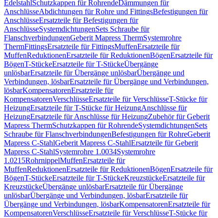
Edelstahl
Schutzkappen für Rohrende
Dämmungen für
Anschlüsse
Abdichtungen für Rohre und Fittings
Befestigungen für
Anschlüsse
Ersatzteile für Befestigungen für
Anschlüsse
Systemdichtungen
Sets Schraube für
Flanschverbindungen
Geberit Mapress Therm
Systemrohre
Therm
Fittings
Ersatzteile für Fittings
Muffen
Ersatzteile für
Muffen
Reduktionen
Ersatzteile für Reduktionen
Bögen
Ersatzteile für
Bögen
T-Stücke
Ersatzteile für T-Stücke
Übergänge
unlösbar
Ersatzteile für Übergänge unlösbar
Übergänge und
Verbindungen, lösbar
Ersatzteile für Übergänge und Verbindungen,
lösbar
Kompensatoren
Ersatzteile für
Kompensatoren
Verschlüsse
Ersatzteile für Verschlüsse
T-Stücke für
Heizung
Ersatzteile für T-Stücke für Heizung
Anschlüsse für
Heizung
Ersatzteile für Anschlüsse für Heizung
Zubehör für Geberit
Mapress Therm
Schutzkappen für Rohrende
Systemdichtungen
Sets
Schraube für Flanschverbindungen
Befestigungen für Rohre
Geberit
Mapress C-Stahl
Geberit Mapress C-Stahl
Ersatzteile für Geberit
Mapress C-Stahl
Systemrohre 1.0034
Systemrohre
1.0215
Rohrnippel
Muffen
Ersatzteile für
Muffen
Reduktionen
Ersatzteile für Reduktionen
Bögen
Ersatzteile für
Bögen
T-Stücke
Ersatzteile für T-Stücke
Kreuzstücke
Ersatzteile für
Kreuzstücke
Übergänge unlösbar
Ersatzteile für Übergänge
unlösbar
Übergänge und Verbindungen, lösbar
Ersatzteile für
Übergänge und Verbindungen, lösbar
Kompensatoren
Ersatzteile für
Kompensatoren
Verschlüsse
Ersatzteile für Verschlüsse
T-Stücke für