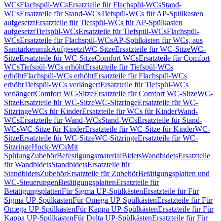
WCs
Flachspül-WCs
Ersatzteile für Flachspül-WCs
Stand-
WCs
Ersatzteile für Stand-WCs
Tiefspül-WCs für AP-Spülkasten
aufgesetzt
Ersatzteile für Tiefspül-WCs für AP-Spülkasten
aufgesetzt
Tiefspül-WCs
Ersatzteile für Tiefspül-WCs
Flachspül-
WCs
Ersatzteile für Flachspül-WCs
AP-Spülkästen für WCs, aus
Sanitärkeramik
Aufgesetzt
WC-Sitze
Ersatzteile für WC-Sitze
WC-
Sitze
Ersatzteile für WC-Sitze
Comfort WCs
Ersatzteile für Comfort
WCs
Tiefspül-WCs erhöht
Ersatzteile für Tiefspül-WCs
erhöht
Flachspül-WCs erhöht
Ersatzteile für Flachspül-WCs
erhöht
Tiefspül-WCs verlängert
Ersatzteile für Tiefspül-WCs
verlängert
Comfort WC-Sitze
Ersatzteile für Comfort WC-Sitze
WC-
Sitze
Ersatzteile für WC-Sitze
WC-Sitzringe
Ersatzteile für WC-
Sitzringe
WCs für Kinder
Ersatzteile für WCs für Kinder
Wand-
WCs
Ersatzteile für Wand-WCs
Stand-WCs
Ersatzteile für Stand-
WCs
WC-Sitze für Kinder
Ersatzteile für WC-Sitze für Kinder
WC-
Sitze
Ersatzteile für WC-Sitze
WC-Sitzringe
Ersatzteile für WC-
Sitzringe
Hock-WCs
Mit
Spülung
Zubehör
Befestigungsmaterial
Bidets
Wandbidets
Ersatzteile
für Wandbidets
Standbidets
Ersatzteile für
Standbidets
Zubehör
Ersatzteile für Zubehör
Betätigungsplatten und
WC-Steuerungen
Betätigungsplatten
Ersatzteile für
Betätigungsplatten
Für Sigma UP-Spülkästen
Ersatzteile für Für
Sigma UP-Spülkästen
Für Omega UP-Spülkästen
Ersatzteile für Für
Omega UP-Spülkästen
Für Kappa UP-Spülkästen
Ersatzteile für Für
Kappa UP-Spülkästen
Für Delta UP-Spülkästen
Ersatzteile für Für