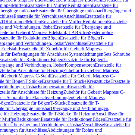
nippel
Muffen
Ersatzteile für Muffen
Reduktionen
Ersatzteile für
bergänge unlösbar
Ersatzteile für Übergänge unlösbar
Übergänge und
chlüsse
Ersatzteile für Verschlüsse
Anschlüsse
Ersatzteile für
401
Rohrnippel
Muffen
Ersatzteile für Muffen
Reduktionen
Ersatzteile
e und Verbindungen, lösbar
Ersatzteile für Übergänge und
zteile für Geberit Mapress Edelstahl, LABS-frei
Systemrohre
satzteile für Reduktionen
Bögen
Ersatzteile für Bögen
T-
bergänge und Verbindungen, lösbar
Verschlüsse
Ersatzteile für
 Edelstahl
Ersatzteile für Zubehör für Geberit Mapress
ile für Befestigungen für Anschlüsse
Systemdichtungen
Sets Schraube
Ersatzteile für Reduktionen
Bögen
Ersatzteile für Bögen
T-
bergänge und Verbindungen, lösbar
Kompensatoren
Ersatzteile für
zteile für Anschlüsse für Heizung
Zubehör für Geberit Mapress
hl
Geberit Mapress C-Stahl
Ersatzteile für Geberit Mapress C-
ile für Bögen
T-Stücke
Ersatzteile für T-Stücke
Kreuzstücke
Ersatzteile
Verbindungen, lösbar
Kompensatoren
Ersatzteile für
zteile für Anschlüsse für Heizung
Zubehör für Geberit Mapress C-
ets Schraube für Flanschverbindungen
Geberit Mapress
Bögen
Ersatzteile für Bögen
T-Stücke
Ersatzteile für T-
eile für Übergänge unlösbar
Übergänge und Verbindungen,
e für Heizung
Ersatzteile für T-Stücke für Heizung
Anschlüsse für
ür Muffen
Reduktionen
Ersatzteile für Reduktionen
Bögen
Ersatzteile für
ile für Übergänge und Verbindungen, lösbar
Verschlüsse
Ersatzteile für
mungen für Anschlüsse
Abdichtungen für Rohre und