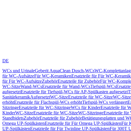
DE
WCs und Urinale
Geberit AquaClean Dusch-WCs
WC-Komplettanlag
für WC-Aufsätze
Für WC-Keramiken
Ersatzteile für Für WC-Kerami
für Für WC-Aufsätze
Zubehör
Ersatzteile für Zubehör
Für WC-Komplet
WC-Sitze
Wand-WCs
Ersatzteile für Wand-WCs
Tiefspül-WCs
Ersatzt
aufgesetzt
Ersatzteile für Tiefspül-WCs für AP-Spülkasten aufgesetzt
T
Sanitärkeramik
Aufgesetzt
WC-Sitze
Ersatzteile für WC-Sitze
WC-Sitze
erhöht
Ersatzteile für Flachspül-WCs erhöht
Tiefspül-WCs verlängert
E
Sitzringe
Ersatzteile für WC-Sitzringe
WCs für Kinder
Ersatzteile für 
Kinder
WC-Sitze
Ersatzteile für WC-Sitze
WC-Sitzringe
Ersatzteile fü
Standbidets
Zubehör
Ersatzteile für Zubehör
Betätigungsplatten und W
Omega UP-Spülkästen
Ersatzteile für Für Omega UP-Spülkästen
Für 
UP-Spülkästen
Ersatzteile für Für Twinline UP-Spülkästen
Für 300T U