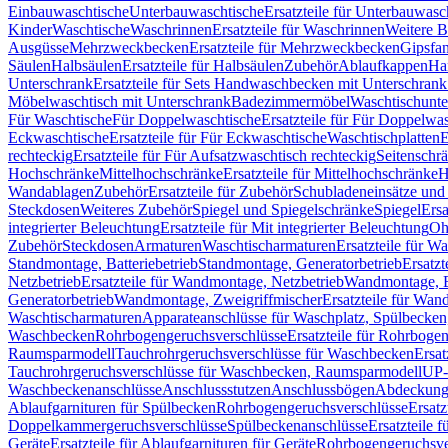
Einbauwaschtische
Unterbauwaschtische
Ersatzteile für Unterbauwasc
Kinder
Waschtische
Waschrinnen
Ersatzteile für Waschrinnen
Weitere 
Ausgüsse
Mehrzweckbecken
Ersatzteile für Mehrzweckbecken
Gipsfa
Säulen
Halbsäulen
Ersatzteile für Halbsäulen
Zubehör
Ablaufkappen
Ha
Unterschrank
Ersatzteile für Sets Handwaschbecken mit Unterschrank
Möbelwaschtisch mit Unterschrank
Badezimmermöbel
Waschtischunte
Für Waschtische
Für Doppelwaschtische
Ersatzteile für Für Doppelwa
Eckwaschtische
Ersatzteile für Für Eckwaschtische
Waschtischplatten
E
rechteckig
Ersatzteile für Für Aufsatzwaschtisch rechteckig
Seitenschr
Hochschränke
Mittelhochschränke
Ersatzteile für Mittelhochschränke
H
Wandablagen
Zubehör
Ersatzteile für Zubehör
Schubladeneinsätze un
Steckdosen
Weiteres Zubehör
Spiegel und Spiegelschränke
Spiegel
Ersa
integrierter Beleuchtung
Ersatzteile für Mit integrierter Beleuchtung
Oh
Zubehör
Steckdosen
Armaturen
Waschtischarmaturen
Ersatzteile für W
Standmontage, Batteriebetrieb
Standmontage, Generatorbetrieb
Ersatzt
Netzbetrieb
Ersatzteile für Wandmontage, Netzbetrieb
Wandmontage, Ba
Generatorbetrieb
Wandmontage, Zweigriffmischer
Ersatzteile für Wa
Waschtischarmaturen
Apparateanschlüsse für Waschplatz, Spülbecke
Waschbecken
Rohrbogengeruchsverschlüsse
Ersatzteile für Rohrboge
Raumsparmodell
Tauchrohrgeruchsverschlüsse für Waschbecken
Ersat
Tauchrohrgeruchsverschlüsse für Waschbecken, Raumsparmodell
UP-
Waschbeckenanschlüsse
Anschlussstutzen
Anschlussbögen
Abdeckung
Ablaufgarnituren für Spülbecken
Rohrbogengeruchsverschlüsse
Ersatz
Doppelkammergeruchsverschlüsse
Spülbeckenanschlüsse
Ersatzteile 
Geräte
Ersatzteile für Ablaufgarnituren für Geräte
Rohrbogengeruchsve