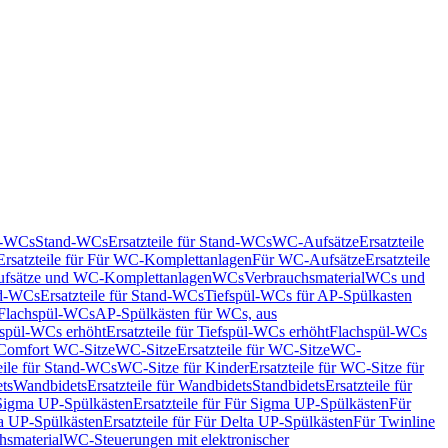
nd-WCs
Stand-WCs
Ersatzteile für Stand-WCs
WC-Aufsätze
Ersatzteile
Ersatzteile für Für WC-Komplettanlagen
Für WC-Aufsätze
Ersatzteile
fsätze und WC-Komplettanlagen
WCs
Verbrauchsmaterial
WCs und
d-WCs
Ersatzteile für Stand-WCs
Tiefspül-WCs für AP-Spülkasten
r Flachspül-WCs
AP-Spülkästen für WCs, aus
fspül-WCs erhöht
Ersatzteile für Tiefspül-WCs erhöht
Flachspül-WCs
r Comfort WC-Sitze
WC-Sitze
Ersatzteile für WC-Sitze
WC-
eile für Stand-WCs
WC-Sitze für Kinder
Ersatzteile für WC-Sitze für
ts
Wandbidets
Ersatzteile für Wandbidets
Standbidets
Ersatzteile für
Sigma UP-Spülkästen
Ersatzteile für Für Sigma UP-Spülkästen
Für
a UP-Spülkästen
Ersatzteile für Für Delta UP-Spülkästen
Für Twinline
hsmaterial
WC-Steuerungen mit elektronischer