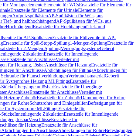
le für Montageelemente
Elemente für WCs
Ersatzteile für Elemente für
rinale
Ersatzteile für Elemente für Urinale
Elemente für
igungen
Aufputzspülkästen
AP-Spülkästen für WCs, aus
für Tief- und halbhochhängend
AP-Spülkästen für WCs, aus
ohre
Hochhängend
Ersatzteile für Hochhängend
Tief- und
llventile für AP-Spülkästen
Ersatzteile für Füllventile für AP-
ng
Ersatzteile für Spül-Stopp-Spülung
1-Mengen-Spülung
Ersatzteile für
satzteile für 2-Mengen-Spülung
Versorgungssysteme
Geberit
nenliegende Zirkulation
Ersatzteile für Innenliegende
sse
Ersatzteile für Anschlüsse
Verteiler mit
en für Heizung, lösbar
Anschlüsse für Heizung
Ersatzteile für
tungen für Anschlüsse
Abdichtungen für Fittings
Abdeckungen für
s Schraube für Flanschverbindungen
Verbrauchsmaterial
Geberit
e für Systemrohre Heizung ML
Fittings
Ersatzteile für
T-Stücke
Übergänge unlösbar
Ersatzteile für Übergänge
osen
Anschlüsse
Ersatzteile für Anschlüsse
Verteiler mit
für Heizung
Zubehör
Ersatzteile für Zubehör
Dämmungen für Rohre
ungen für Rohre
Schutzrohre und Einlegehilfen
Befestigungen für
ile für Systemrohre ML
Fittings
Ersatzteile für
T-Stücke
Innenliegende Zirkulation
Ersatzteile für Innenliegende
ndungen, lösbar
Verschlüsse
Ersatzteile für
schlüsse für Heizung
Ersatzteile für Anschlüsse für
s
Abdichtungen für Anschlüsse
Abdeckungen für Rohre
Befestigungen
en
Geberit Mapress Edelstahl
Geberit Mapress Edelstahl
Ersatzteile für