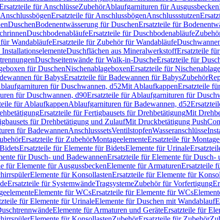
Ersatzteile für Anschlüsse
Zubehör
Ablaufgarnituren für Ausgussbecken
Anschlussbögen
Ersatzteile für Anschlussbögen
Anschlussstutzen
Ersatz
nen
Duschen
Bodenentwässerung für Duschen
Ersatzteile für Bodenent
schrinnen
Duschbodenabläufe
Ersatzteile für Duschbodenabläufe
Zubehör
für Wandabläufe
Ersatzteile für Zubehör für Wandabläufe
Duschwannen
Installationselemente
Duschflächen aus Mineralwerkstoff
Ersatzteile f
btrennungen
Duschseitenwände für Walk-in-Dusche
Ersatzteile für Dus
lageboxen für Duschen
Nischenablageboxen
Ersatzteile für Nischenabla
dewannen für Babys
Ersatzteile für Badewannen für Babys
Zubehör
Rep
 Ablaufgarnituren für Duschwannen, d52
Mit Ablaufkappen
Ersatzteile f
turen für Duschwannen, d90
Ersatzteile für Ablaufgarnituren für Dusc
teile für Ablaufkappen
Ablaufgarnituren für Badewannen, d52
Ersatztei
rehbetätigung
Ersatzteile für Fertigbausets für Drehbetätigung
Mit Drehbe
rtigbausets für Drehbetätigung und Zulauf
Mit Druckbetätigung PushCon
ituren für Badewannen
Anschlusssets
Ventilstopfen
Wasseranschlüsse
Inst
ubehör
Ersatzteile für Zubehör
Montageelemente
Ersatzteile für Montag
Bidets
Ersatzteile für Elemente für Bidets
Elemente für Urinale
Ersatztei
mente für Dusch- und Badewannen
Ersatzteile für Elemente für Dusch
ile für Elemente für Ausgussbecken
Elemente für Armaturen
Ersatzteile 
hirrspüler
Elemente für Konsollasten
Ersatzteile für Elemente für Konso
de
Ersatzteile für Systemwände
Tragsysteme
Zubehör für Vorfertigung
Er
ageelemente
Elemente für WCs
Ersatzteile für Elemente für WCs
Element
tzteile für Elemente für Urinale
Elemente für Duschen mit Wandablauf
E
r Duschtrennwände
Elemente für Armaturen und Geräte
Ersatzteile für E
hirrspüler
Elemente für Konsollasten
Zubehör
Ersatzteile für Zubehör
Zu