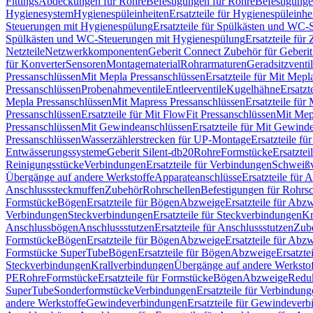
Fittings
Abdeckungen für Rohre
Befestigungen für Rohre
Befestigunge
Hygienesystem
Hygienespüleinheiten
Ersatzteile für Hygienespüleinhe
Steuerungen mit Hygienespülung
Ersatzteile für Spülkästen und WC
Spülkästen und WC-Steuerungen mit Hygienespülung
Ersatzteile fü
Netzteile
Netzwerkkomponenten
Geberit Connect Zubehör für Geberi
für Konverter
Sensoren
Montagematerial
Rohrarmaturen
Geradsitzventi
Pressanschlüssen
Mit Mepla Pressanschlüssen
Ersatzteile für Mit Mepl
Pressanschlüssen
Probenahmeventile
Entleerventile
Kugelhähne
Ersatzt
Mepla Pressanschlüssen
Mit Mapress Pressanschlüssen
Ersatzteile für
Pressanschlüssen
Ersatzteile für Mit FlowFit Pressanschlüssen
Mit Mep
Pressanschlüssen
Mit Gewindeanschlüssen
Ersatzteile für Mit Gewind
Pressanschlüssen
Wasserzählerstrecken für UP-Montage
Ersatzteile f
Entwässerungssysteme
Geberit Silent-db20
Rohre
Formstücke
Ersatztei
Reinigungsstücke
Verbindungen
Ersatzteile für Verbindungen
Schweiß
Übergänge auf andere Werkstoffe
Apparateanschlüsse
Ersatzteile für 
Anschlusssteckmuffen
Zubehör
Rohrschellen
Befestigungen für Rohrsc
Formstücke
Bögen
Ersatzteile für Bögen
Abzweige
Ersatzteile für Abz
Verbindungen
Steckverbindungen
Ersatzteile für Steckverbindungen
Kr
Anschlussbögen
Anschlussstutzen
Ersatzteile für Anschlussstutzen
Zub
Formstücke
Bögen
Ersatzteile für Bögen
Abzweige
Ersatzteile für Abz
Formstücke SuperTube
Bögen
Ersatzteile für Bögen
Abzweige
Ersatzte
Steckverbindungen
Krallverbindungen
Übergänge auf andere Werksto
PE
Rohre
Formstücke
Ersatzteile für Formstücke
Bögen
Abzweige
Redu
SuperTube
Sonderformstücke
Verbindungen
Ersatzteile für Verbindun
andere Werkstoffe
Gewindeverbindungen
Ersatzteile für Gewindever