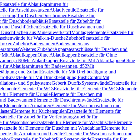
Ersatzteile für Ablaufgarnituren für
teile für Anschlussstutzen
Ablaufventile
Ersatzteile für
wässerung für Duschen
Duschrinnen
Ersatzteile für
 für Duschbodenabläufe
Ersatzteile für Zubehör für
 und Duschflächen
Ersatzteile für Duschwannen und
ür Duschflächen aus Mineralwerkstoff
Montageelemente
Ersatzteile für
chseitenwände für Walk-in-Dusche
Zubehör
Ersatzteile für
geboxen
Zubehör
Badewannen
Badewannen aus
aratursets
Weiteres Zubehör
Apparateanschlüsse für Duschen und
ür Mit Ablaufkappen
Ohne Ablaufkappen
Ersatzteile für Ohne
hwannen, d90
Mit Ablaufkappen
Ersatzteile für Mit Ablaufkappen
Ohne
le für Ablaufgarnituren für Badewannen, d52
Mit
tätigung und Zulauf
Ersatzteile für Mit Drehbetätigung und
trol
Ersatzteile für Mit Druckbetätigung PushControl
Mit
allations- und Spülsysteme
Geberit Duofix
Systemwände
Ersatzteile für
eelemente
Elemente für WCs
Ersatzteile für Elemente für WCs
Elemente
le für Elemente für Urinale
Elemente für Duschen mit
- und Badewannen
Elemente für Duschtrennwände
Ersatzteile für
für Elemente für Armaturen
Elemente für Waschmaschinen und
llasten
Elemente für Küchenspülen
Ersatzteile für Elemente für
satzteile für Zubehör für Vorfertigung
Zubehör für
e für Waschtische
Ersatzteile für Elemente für Waschtische
Elemente
rsatzteile für Elemente für Duschen mit Wandablauf
Elemente für
lemente für Armaturen und Geräte
Elemente für Waschmaschinen und
behör
Ersatzteile für Zubehör
Für Systemwände
Ersatzteile für Für