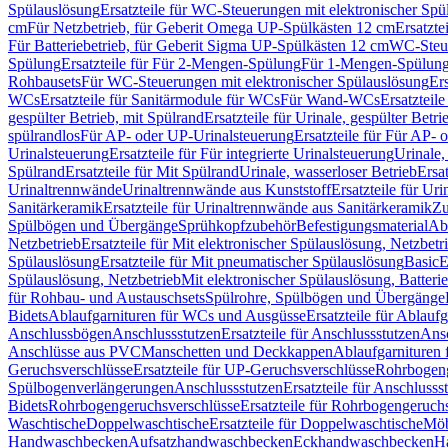
Spülauslösung
Ersatzteile für WC-Steuerungen mit elektronischer Spü
cm
Für Netzbetrieb, für Geberit Omega UP-Spülkästen 12 cm
Ersatzte
Für Batteriebetrieb, für Geberit Sigma UP-Spülkästen 12 cm
WC-Steue
Spülung
Ersatzteile für Für 2-Mengen-Spülung
Für 1-Mengen-Spülun
Rohbausets
Für WC-Steuerungen mit elektronischer Spülauslösung
Er
WCs
Ersatzteile für Sanitärmodule für WCs
Für Wand-WCs
Ersatztei
gespülter Betrieb, mit Spülrand
Ersatzteile für Urinale, gespülter Betr
spülrandlos
Für AP- oder UP-Urinalsteuerung
Ersatzteile für Für AP-
Urinalsteuerung
Ersatzteile für Für integrierte Urinalsteuerung
Urinale,
Spülrand
Ersatzteile für Mit Spülrand
Urinale, wasserloser Betrieb
Ersat
Urinaltrennwände
Urinaltrennwände aus Kunststoff
Ersatzteile für Ur
Sanitärkeramik
Ersatzteile für Urinaltrennwände aus Sanitärkeramik
Zu
Spülbögen und Übergänge
Sprühkopfzubehör
Befestigungsmaterial
Abl
Netzbetrieb
Ersatzteile für Mit elektronischer Spülauslösung, Netzbetr
Spülauslösung
Ersatzteile für Mit pneumatischer Spülauslösung
Basic
E
Spülauslösung, Netzbetrieb
Mit elektronischer Spülauslösung, Batterie
für Rohbau- und Austauschsets
Spülrohre, Spülbögen und Übergänge
Bidets
Ablaufgarnituren für WCs und Ausgüsse
Ersatzteile für Ablau
Anschlussbögen
Anschlussstutzen
Ersatzteile für Anschlussstutzen
Ansc
Anschlüsse aus PVC
Manschetten und Deckkappen
Ablaufgarnituren 
Geruchsverschlüsse
Ersatzteile für UP-Geruchsverschlüsse
Rohrbogeng
Spülbogenverlängerungen
Anschlussstutzen
Ersatzteile für Anschlusss
Bidets
Rohrbogengeruchsverschlüsse
Ersatzteile für Rohrbogengeruch
Waschtische
Doppelwaschtische
Ersatzteile für Doppelwaschtische
Möb
Handwaschbecken
Aufsatzhandwaschbecken
Eckhandwaschbecken
H