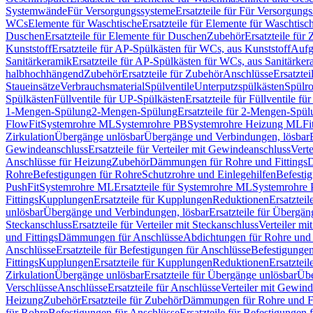
Systemwände
Für Versorgungssysteme
Ersatzteile für Für Versorgung
WCs
Elemente für Waschtische
Ersatzteile für Elemente für Waschtisc
Duschen
Ersatzteile für Elemente für Duschen
Zubehör
Ersatzteile für
Kunststoff
Ersatzteile für AP-Spülkästen für WCs, aus Kunststoff
Aufg
Sanitärkeramik
Ersatzteile für AP-Spülkästen für WCs, aus Sanitärker
halbhochhängend
Zubehör
Ersatzteile für Zubehör
Anschlüsse
Ersatztei
Staueinsätze
Verbrauchsmaterial
Spülventile
Unterputzspülkästen
Spülr
Spülkästen
Füllventile für UP-Spülkästen
Ersatzteile für Füllventile f
1-Mengen-Spülung
2-Mengen-Spülung
Ersatzteile für 2-Mengen-Spül
FlowFit
Systemrohre ML
Systemrohre PB
Systemrohre Heizung ML
Fi
Zirkulation
Übergänge unlösbar
Übergänge und Verbindungen, lösbar
Gewindeanschluss
Ersatzteile für Verteiler mit Gewindeanschluss
Verte
Anschlüsse für Heizung
Zubehör
Dämmungen für Rohre und Fittings
D
Rohre
Befestigungen für Rohre
Schutzrohre und Einlegehilfen
Befesti
PushFit
Systemrohre ML
Ersatzteile für Systemrohre ML
Systemrohre
Fittings
Kupplungen
Ersatzteile für Kupplungen
Reduktionen
Ersatztei
unlösbar
Übergänge und Verbindungen, lösbar
Ersatzteile für Übergä
Steckanschluss
Ersatzteile für Verteiler mit Steckanschluss
Verteiler m
und Fittings
Dämmungen für Anschlüsse
Abdichtungen für Rohre und 
Anschlüsse
Ersatzteile für Befestigungen für Anschlüsse
Befestigungen 
Fittings
Kupplungen
Ersatzteile für Kupplungen
Reduktionen
Ersatztei
Zirkulation
Übergänge unlösbar
Ersatzteile für Übergänge unlösbar
Übe
Verschlüsse
Anschlüsse
Ersatzteile für Anschlüsse
Verteiler mit Gewin
Heizung
Zubehör
Ersatzteile für Zubehör
Dämmungen für Rohre und Fi
für Rohre
Befestigungen für Anschlüsse
Ersatzteile für Befestigungen 