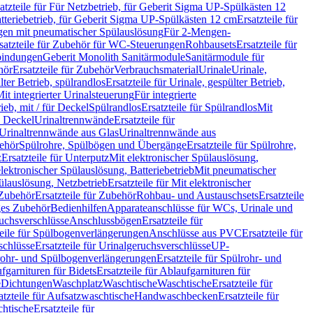
atzteile für Für Netzbetrieb, für Geberit Sigma UP-Spülkästen 12
tteriebetrieb, für Geberit Sigma UP-Spülkästen 12 cm
Ersatzteile für
gen mit pneumatischer Spülauslösung
Für 2-Mengen-
satzteile für Zubehör für WC-Steuerungen
Rohbausets
Ersatzteile für
bindungen
Geberit Monolith Sanitärmodule
Sanitärmodule für
hör
Ersatzteile für Zubehör
Verbrauchsmaterial
Urinale
Urinale,
lter Betrieb, spülrandlos
Ersatzteile für Urinale, gespülter Betrieb,
Mit integrierter Urinalsteuerung
Für integrierte
rieb, mit / für Deckel
Spülrandlos
Ersatzteile für Spülrandlos
Mit
e Deckel
Urinaltrennwände
Ersatzteile für
r Urinaltrennwände aus Glas
Urinaltrennwände aus
ehör
Spülrohre, Spülbögen und Übergänge
Ersatzteile für Spülrohre,
z
Ersatzteile für Unterputz
Mit elektronischer Spülauslösung,
 elektronischer Spülauslösung, Batteriebetrieb
Mit pneumatischer
ülauslösung, Netzbetrieb
Ersatzteile für Mit elektronischer
Zubehör
Ersatzteile für Zubehör
Rohbau- und Austauschsets
Ersatzteile
ges Zubehör
Bedienhilfen
Apparateanschlüsse für WCs, Urinale und
ruchsverschlüsse
Anschlussbögen
Ersatzteile für
teile für Spülbogenverlängerungen
Anschlüsse aus PVC
Ersatzteile für
schlüsse
Ersatzteile für Urinalgeruchsverschlüsse
UP-
rohr- und Spülbogenverlängerungen
Ersatzteile für Spülrohr- und
fgarnituren für Bidets
Ersatzteile für Ablaufgarnituren für
e
Dichtungen
Waschplatz
Waschtische
Waschtische
Ersatzteile für
atzteile für Aufsatzwaschtische
Handwaschbecken
Ersatzteile für
htische
Ersatzteile für