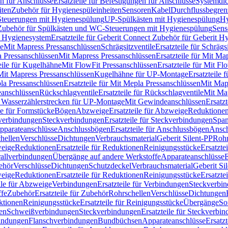
n für Anschlüsse
Ersatzteile für Befestigungen für Anschlüsse
Systemdi
iten
Zubehör für Hygienespüleinheiten
Sensoren
Kabel
Durchflussbegren
-Steuerungen mit Hygienespülung
UP-Spülkästen mit Hygienespülung
Hy
r Zubehör für Spülkästen und WC-Steuerungen mit Hygienespülung
Sens
t Hygienesystem
Ersatzteile für Geberit Connect Zubehör für Geberit 
le
Mit Mapress Pressanschlüssen
Schrägsitzventile
Ersatzteile für Schrägs
a Pressanschlüssen
Mit Mapress Pressanschlüssen
Ersatzteile für Mit Ma
eile für Kugelhähne
Mit FlowFit Pressanschlüssen
Ersatzteile für Mit F
 Mit Mapress Pressanschlüssen
Kugelhähne für UP-Montage
Ersatzteile
la Pressanschlüssen
Ersatzteile für Mit Mepla Pressanschlüssen
Mit Map
eanschlüssen
Rückschlagventile
Ersatzteile für Rückschlagventile
Mit Map
ür Wasserzählerstrecken für UP-Montage
Mit Gewindeanschlüssen
Ersatz
le für Formstücke
Bögen
Abzweige
Ersatzteile für Abzweige
Reduktione
verbindungen
Steckverbindungen
Ersatzteile für Steckverbindungen
Span
Apparateanschlüsse
Anschlussbögen
Ersatzteile für Anschlussbögen
Ansch
hellen
Verschlüsse
Dichtungen
Verbrauchsmaterial
Geberit Silent-PP
Roh
weige
Reduktionen
Ersatzteile für Reduktionen
Reinigungsstücke
Ersatzte
allverbindungen
Übergänge auf andere Werkstoffe
Apparateanschlüsse
E
ehör
Verschlüsse
Dichtungen
Schutzdeckel
Verbrauchsmaterial
Geberit Si
weige
Reduktionen
Ersatzteile für Reduktionen
Reinigungsstücke
Ersatzte
ile für Abzweige
Verbindungen
Ersatzteile für Verbindungen
Steckverbi
ffe
Zubehör
Ersatzteile für Zubehör
Rohrschellen
Verschlüsse
Dichtungen
ktionen
Reinigungsstücke
Ersatzteile für Reinigungsstücke
Übergänge
So
gen
Schweißverbindungen
Steckverbindungen
Ersatzteile für Steckverbi
bindungen
Flanschverbindungen
Bundbüchsen
Apparateanschlüsse
Ersatz