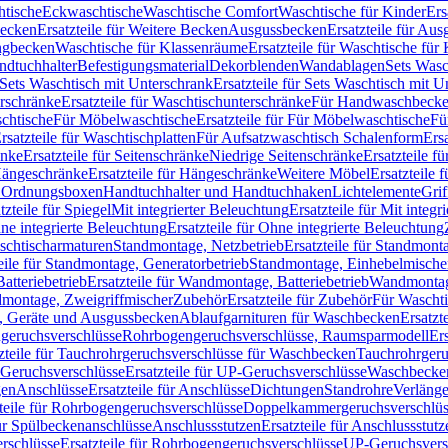
htische
Eckwaschtische
Waschtische Comfort
Waschtische für Kinder
Ers
Becken
Ersatzteile für Weitere Becken
Ausgussbecken
Ersatzteile für Au
ngbecken
Waschtische für Klassenräume
Ersatzteile für Waschtische fü
ndtuchhalter
Befestigungsmaterial
Dekorblenden
Wandablagen
Sets Wasc
Sets Waschtisch mit Unterschrank
Ersatzteile für Sets Waschtisch mit 
rschränke
Ersatzteile für Waschtischunterschränke
Für Handwaschbeck
schtische
Für Möbelwaschtische
Ersatzteile für Für Möbelwaschtische
Fü
rsatzteile für Waschtischplatten
Für Aufsatzwaschtisch Schalenform
Ers
änke
Ersatzteile für Seitenschränke
Niedrige Seitenschränke
Ersatzteile f
ängeschränke
Ersatzteile für Hängeschränke
Weitere Möbel
Ersatzteile 
d Ordnungsboxen
Handtuchhalter und Handtuchhaken
Lichtelemente
Grif
tzteile für Spiegel
Mit integrierter Beleuchtung
Ersatzteile für Mit integr
ne integrierte Beleuchtung
Ersatzteile für Ohne integrierte Beleuchtung
aschtischarmaturen
Standmontage, Netzbetrieb
Ersatzteile für Standmont
eile für Standmontage, Generatorbetrieb
Standmontage, Einhebelmische
tteriebetrieb
Ersatzteile für Wandmontage, Batteriebetrieb
Wandmontage
ndmontage, Zweigriffmischer
Zubehör
Ersatzteile für Zubehör
Für Wascht
n, Geräte und Ausgussbecken
Ablaufgarnituren für Waschbecken
Ersatzt
ngeruchsverschlüsse
Rohrbogengeruchsverschlüsse, Raumsparmodell
Er
zteile für Tauchrohrgeruchsverschlüsse für Waschbecken
Tauchrohrgeru
Geruchsverschlüsse
Ersatzteile für UP-Geruchsverschlüsse
Waschbecken
en
Anschlüsse
Ersatzteile für Anschlüsse
Dichtungen
Standrohre
Verläng
teile für Rohrbogengeruchsverschlüsse
Doppelkammergeruchsverschlüs
für Spülbeckenanschlüsse
Anschlussstutzen
Ersatzteile für Anschlussstutz
rschlüsse
Ersatzteile für Rohrbogengeruchsverschlüsse
UP-Geruchsvers