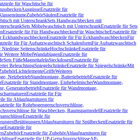
atzteile für Waschtische für
sgussbecken
Ausgüsse
Ersatzteile für
r Klassenräume
Zubehör
Säulen
Ersatzteile für
htisch mit Unterschrank
Sets Handwaschbecken mit
Unterschrank
Sets Möbelwaschtisch mit Unterschrank
Ersatzteile für Sets
en
Ersatzteile für Für Handwaschbecken
Für Waschtische
Ersatzteile für
r Eckhandwaschbecken
Ersatzteile für Für Eckhandwaschbecken
Für
atzteile für Für Aufsatzwaschtisch Schalenform
Für Aufsatzwaschtisch
ür Niedrige Seitenschränke
Hochschränke
Ersatzteile für
für Weitere Möbel
Wandablagen
Ersatzteile für
fe
Sets Füße
Magnettafeln
Steckdosen
Ersatzteile für
ierter Beleuchtung
Spiegelschränke
Ersatzteile für Spiegelschränke
Mit
Zubehör
Lichtelemente
Griffe
Weiteres
age, Netzbetrieb
Standmontage, Batteriebetrieb
Ersatzteile für
r
Ersatzteile für Standmontage, Einhebelmischer
Wandmontage,
, Generatorbetrieb
Ersatzteile für Wandmontage,
ischarmaturen
Ersatzteile für Für
eile für Ablaufgarnituren für
satzteile für Rohrbogengeruchsverschlüsse,
chsverschlüsse für Waschbecken, Raumsparmodell
Ersatzteile für
anschlüsse
Ersatzteile für
erungen
Betätigungen
Ablaufgarnituren für Spülbecken
Ersatzteile für
se
Ersatzteile für
en
Zubehör
Ersatzteile für Zubehör
Ablaufgarnituren für
chlüsse
Ersatzteile für UP-Geruchsverschlüsse
AP-