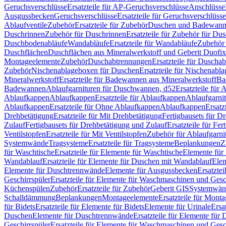
Geruchsverschlüsse
Ersatzteile für AP-Geruchsverschlüsse
Anschlüsse
Ausgussbecken
Geruchsverschlüsse
Ersatzteile für Geruchsverschlüsse
Ablaufventile
Zubehör
Ersatzteile für Zubehör
Duschen und Badewan
Duschrinnen
Zubehör für Duschrinnen
Ersatzteile für Zubehör für Du
Duschbodenabläufe
Wandabläufe
Ersatzteile für Wandabläufe
Zubehör 
Duschflächen
Duschflächen aus Mineralwerkstoff und Geberit Duofix 
Montageelemente
Zubehör
Duschabtrennungen
Ersatzteile für Duscha
Zubehör
Nischenablageboxen für Duschen
Ersatzteile für Nischenab
Mineralwerkstoff
Ersatzteile für Badewannen aus Mineralwerkstoff
Ba
Badewannen
Ablaufgarnituren für Duschwannen, d52
Ersatzteile für
Ablaufkappen
Ablaufkappen
Ersatzteile für Ablaufkappen
Ablaufgarni
Ablaufkappen
Ersatzteile für Ohne Ablaufkappen
Ablaufkappen
Ersatz
Drehbetätigung
Ersatzteile für Mit Drehbetätigung
Fertigbausets für D
Zulauf
Fertigbausets für Drehbetätigung und Zulauf
Ersatzteile für Fe
Ventilstopfen
Ersatzteile für Mit Ventilstopfen
Zubehör für Ablaufgarn
Systemwände
Tragsysteme
Ersatzteile für Tragsysteme
Beplankungen
Z
für Waschtische
Ersatzteile für Elemente für Waschtische
Elemente für 
Wandablauf
Ersatzteile für Elemente für Duschen mit Wandablauf
Ele
Elemente für Duschtrennwände
Elemente für Ausgussbecken
Ersatzte
Geschirrspüler
Ersatzteile für Elemente für Waschmaschinen und Gesc
Küchenspülen
Zubehör
Ersatzteile für Zubehör
Geberit GIS
Systemwän
Schalldämmung
Beplankungen
Montageelemente
Ersatzteile für Mont
für Bidets
Ersatzteile für Elemente für Bidets
Elemente für Urinale
Ersa
Duschen
Elemente für Duschtrennwände
Ersatzteile für Elemente fü
Geschirrspüler
Ersatzteile für Elemente für Waschmaschinen und Gesc