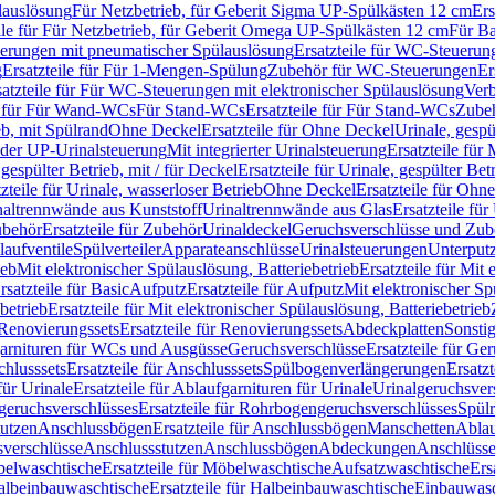
lauslösung
Für Netzbetrieb, für Geberit Sigma UP-Spülkästen 12 cm
Ers
ile für Für Netzbetrieb, für Geberit Omega UP-Spülkästen 12 cm
Für Ba
rungen mit pneumatischer Spülauslösung
Ersatzteile für WC-Steuerun
g
Ersatzteile für Für 1-Mengen-Spülung
Zubehör für WC-Steuerungen
Er
satzteile für Für WC-Steuerungen mit elektronischer Spülauslösung
Ver
le für Für Wand-WCs
Für Stand-WCs
Ersatzteile für Für Stand-WCs
Zube
ieb, mit Spülrand
Ohne Deckel
Ersatzteile für Ohne Deckel
Urinale, gespü
 oder UP-Urinalsteuerung
Mit integrierter Urinalsteuerung
Ersatzteile für 
 gespülter Betrieb, mit / für Deckel
Ersatzteile für Urinale, gespülter Bet
zteile für Urinale, wasserloser Betrieb
Ohne Deckel
Ersatzteile für Ohn
inaltrennwände aus Kunststoff
Urinaltrennwände aus Glas
Ersatzteile fü
behör
Ersatzteile für Zubehör
Urinaldeckel
Geruchsverschlüsse und Zub
aufventile
Spülverteiler
Apparateanschlüsse
Urinalsteuerungen
Unterput
ieb
Mit elektronischer Spülauslösung, Batteriebetrieb
Ersatzteile für Mit
rsatzteile für Basic
Aufputz
Ersatzteile für Aufputz
Mit elektronischer Sp
betrieb
Ersatzteile für Mit elektronischer Spülauslösung, Batteriebetrieb
Renovierungssets
Ersatzteile für Renovierungssets
Abdeckplatten
Sonsti
fgarnituren für WCs und Ausgüsse
Geruchsverschlüsse
Ersatzteile für Ge
hlusssets
Ersatzteile für Anschlusssets
Spülbogenverlängerungen
Ersatz
für Urinale
Ersatzteile für Ablaufgarnituren für Urinale
Urinalgeruchsver
eruchsverschlüsses
Ersatzteile für Rohrbogengeruchsverschlüsses
Spül
tutzen
Anschlussbögen
Ersatzteile für Anschlussbögen
Manschetten
Ablau
sverschlüsse
Anschlussstutzen
Anschlussbögen
Abdeckungen
Anschlüss
elwaschtische
Ersatzteile für Möbelwaschtische
Aufsatzwaschtische
Ers
albeinbauwaschtische
Ersatzteile für Halbeinbauwaschtische
Einbauwasc