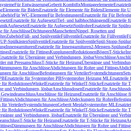
ssysteme
Für Entwässerung
Geberit Kombifix
Montageelemente
Ersatztei
he
Elemente für Bidets
Ersatzteile für Elemente für Bidets
Elemente für U
 Zubehör
Für WC-Elemente
Für Befestigungen
Ersatzteile für Für Befest
esetzt
Ersatzteile für Aufgesetzt
Tief- und halbhochhängend
Ersatzteile 
amik
Aufgesetzt
Ersatzteile für Aufgesetzt
Spülrohre
Ersatzteile für Spülr
le für Anschlüsse
Dichtungen
Manschetten
Nippel, Rosetten und
ohre
Zubehör
Füll- und Spülventile
Füllventile
Ersatzteile für Füllventile
Fü
ür UP-Spülkästen
Spülventile
Ersatzteile für Spülventile
Spül-Stopp-Spülu
ung
Innengarnituren
Ersatzteile für Innengarnituren
2-Mengen-Spülung
Er
ttings
Ersatzteile für Fittings
Kupplungen
Reduktionen
Bögen
T-Stücke
In
Ersatzteile für Übergänge und Verbindungen, lösbar
Verschlüsse
Anschlü
iler mit Pressanschluss
T-Stücke für Heizung
Übergänge und Verbindung
ämmungen für Anschlüsse
Abdichtungen für Rohre und Fittings
Abdich
gungen für Anschlüsse
Befestigungen für Verteiler
Systemdichtungen
Set
 PB
Ersatzteile für Systemrohre PB
Systemrohre Heizung ML
Ersatzteil
le für Reduktionen
Winkel
Ersatzteile für Winkel
T-Stücke
Ersatzteile für 
nge und Verbindungen, lösbar
Anschlussdosen
Ersatzteile für Anschlussd
it Gewindeanschluss
Anschlüsse für Heizung
Ersatzteile für Anschlüsse 
Fittings
Abdichtungen für Anschlüsse
Abdeckungen für Rohre
Befestig
für Verteiler
Systemdichtungen
Geberit Mepla
Systemrohre ML
Ersatzte
le für Reduktionen
Winkel
Ersatzteile für Winkel
T-Stücke
Ersatzteile für 
rgänge und Verbindungen, lösbar
Ersatzteile für Übergänge und Verbi
deanschluss
T-Stücke für Heizung
Ersatzteile für T-Stücke für Heizung
An
ttings
Dämmungen für Anschlüsse
Abdichtungen für Rohre und Fitting
für Anschlüsse
Systemdichtungen
Sets Schraube für Flanschverbindung