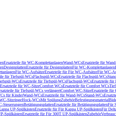
en
Ersatzteile für WC-Komplettanlagen
Wand-WCs
Ersatzteile für Wa
ken
Designplatten
Ersatzteile für Designplatten
Für WC-Komplettanlagen
tanlagen
Für WC-Aufsätze
Ersatzteile für Für WC-Aufsätze
Für WC-Au
eile für Tiefspül-WCs
Flachspül-WCs
Ersatzteile für Flachspül-WCs
Stan
iefspül-WCs
Ersatzteile für Tiefspül-WCs
Flachspül-WCs
Ersatzteile fü
Ersatzteile für WC-Sitze
Comfort WCs
Ersatzteile für Comfort WCs
Tie
rsatzteile für Tiefspül-WCs verlängert
Comfort WC-Sitze
Ersatzteile fü
WCs für Kinder
Wand-WCs
Ersatzteile für Wand-WCs
Stand-WCs
Ersatzt
r WC-Sitzringe
Hock-WCs
Mit Spülung
Zubehör
Befestigungsmaterial
Bide
C-Steuerungen
Betätigungsplatten
Ersatzteile für Betätigungsplatten
Für 
Kappa UP-Spülkästen
Ersatzteile für Für Kappa UP-Spülkästen
Für Delt
P-Spülkästen
Ersatzteile für Für 300T UP-Spülkästen
Zubehör
Verbrauc