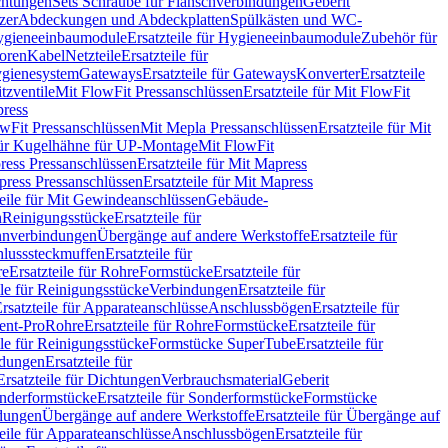
chtungen
Sets Schraube für Flanschverbindungen
Geberit
zer
Abdeckungen und Abdeckplatten
Spülkästen und WC-
gieneeinbaumodule
Ersatzteile für Hygieneeinbaumodule
Zubehör für
oren
Kabel
Netzteile
Ersatzteile für
Hygienesystem
Gateways
Ersatzteile für Gateways
Konverter
Ersatzteile
itzventile
Mit FlowFit Pressanschlüssen
Ersatzteile für Mit FlowFit
press
lowFit Pressanschlüssen
Mit Mepla Pressanschlüssen
Ersatzteile für Mit
 für Kugelhähne für UP-Montage
Mit FlowFit
ress Pressanschlüssen
Ersatzteile für Mit Mapress
ress Pressanschlüssen
Ersatzteile für Mit Mapress
teile für Mit Gewindeanschlüssen
Gebäude-
n
Reinigungsstücke
Ersatzteile für
nverbindungen
Übergänge auf andere Werkstoffe
Ersatzteile für
lusssteckmuffen
Ersatzteile für
re
Ersatzteile für Rohre
Formstücke
Ersatzteile für
ile für Reinigungsstücke
Verbindungen
Ersatzteile für
rsatzteile für Apparateanschlüsse
Anschlussbögen
Ersatzteile für
lent-Pro
Rohre
Ersatzteile für Rohre
Formstücke
Ersatzteile für
ile für Reinigungsstücke
Formstücke SuperTube
Ersatzteile für
ndungen
Ersatzteile für
Ersatzteile für Dichtungen
Verbrauchsmaterial
Geberit
nderformstücke
Ersatzteile für Sonderformstücke
Formstücke
ndungen
Übergänge auf andere Werkstoffe
Ersatzteile für Übergänge auf
teile für Apparateanschlüsse
Anschlussbögen
Ersatzteile für