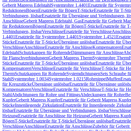
Geberit Mapress Edelstahl
Systemrohre 1.4401
Ersatzteile für System
Reduktionen
Bögen
Ersatzteile für Bögen
T-Stücke
Ersatzteile für T-St
Verbindungen, lösbar
Ersatzteile für Übergänge und Verbindungen, lö
Anschlüsse
Geberit Mapress Edelstahl, Gas
Ersatzteile für Geberit Ma
für Reduktionen
Bögen
Ersatzteile für Bögen
T-Stücke
Ersatzteile für T
Verbindungen, lösbar
Verschlüsse
Ersatzteile für Verschlüsse
Anschlüss
1.4401
Ersatzteile für Systemrohre 1.4401
Systemrohre 1.4521
Ersatzt
Stücke
Ersatzteile für T-Stücke
Übergänge unlösbar
Ersatzteile für Üb
Verschlüsse
Anschlüsse
Ersatzteile für Anschlüsse
Kompensatoren
Ersa
Edelstahl
Schutzkappen für Rohrende
Dämmungen für Anschlüsse
Abd
für Flanschverbindungen
Geberit Mapress Therm
Systemrohre Therm
F
Stücke
Ersatzteile für T-Stücke
Übergänge unlösbar
Ersatzteile für Üb
Kompensatoren
Verschlüsse
Ersatzteile für Verschlüsse
T-Stücke für H
Therm
Schutzkappen für Rohrende
Systemdichtungen
Sets Schraube f
Stahl
Systemrohre 1.0034
Systemrohre 1.0215
Rohrnippel
Muffen
Ersat
für Kreuzstücke
Übergänge unlösbar
Ersatzteile für Übergänge unlösb
Kompensatoren
Verschlüsse
Ersatzteile für Verschlüsse
T-Stücke für H
Stahl
Abdichtungen für Rohre und Fittings
Abdeckungen für Rohre
Be
Kupfer
Geberit Mapress Kupfer
Ersatzteile für Geberit Mapress Kupfe
Stücke
Innenliegende Zirkulation
Ersatzteile für Innenliegende Zirkula
lösbar
Ersatzteile für Übergänge und Verbindungen, lösbar
Verschlüsse
Heizung
Ersatzteile für Anschlüsse für Heizung
Geberit Mapress Kupfe
Bögen
T-Stücke
Ersatzteile für T-Stücke
Übergänge unlösbar
Ersatzteil
Verschlüsse
Anschlüsse
Ersatzteile für Anschlüsse
Zubehör für Geberit