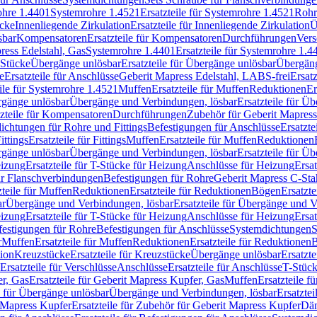
rohre 1.4401
Systemrohre 1.4521
Ersatzteile für Systemrohre 1.4521
Rohr
ücke
Innenliegende Zirkulation
Ersatzteile für Innenliegende Zirkulation
Ü
sbar
Kompensatoren
Ersatzteile für Kompensatoren
Durchführungen
Vers
press Edelstahl, Gas
Systemrohre 1.4401
Ersatzteile für Systemrohre 1.4
-Stücke
Übergänge unlösbar
Ersatzteile für Übergänge unlösbar
Übergäng
e
Ersatzteile für Anschlüsse
Geberit Mapress Edelstahl, LABS-frei
Ersat
eile für Systemrohre 1.4521
Muffen
Ersatzteile für Muffen
Reduktionen
Er
ergänge unlösbar
Übergänge und Verbindungen, lösbar
Ersatzteile für Ü
tzteile für Kompensatoren
Durchführungen
Zubehör für Geberit Mapress
ichtungen für Rohre und Fittings
Befestigungen für Anschlüsse
Ersatzte
ittings
Ersatzteile für Fittings
Muffen
Ersatzteile für Muffen
Reduktionen
ergänge unlösbar
Übergänge und Verbindungen, lösbar
Ersatzteile für Ü
eizung
Ersatzteile für T-Stücke für Heizung
Anschlüsse für Heizung
Ersat
ür Flanschverbindungen
Befestigungen für Rohre
Geberit Mapress C-Sta
zteile für Muffen
Reduktionen
Ersatzteile für Reduktionen
Bögen
Ersatzte
ar
Übergänge und Verbindungen, lösbar
Ersatzteile für Übergänge und 
eizung
Ersatzteile für T-Stücke für Heizung
Anschlüsse für Heizung
Ersat
festigungen für Rohre
Befestigungen für Anschlüsse
Systemdichtungen
S
r
Muffen
Ersatzteile für Muffen
Reduktionen
Ersatzteile für Reduktionen
tion
Kreuzstücke
Ersatzteile für Kreuzstücke
Übergänge unlösbar
Ersatzt
Ersatzteile für Verschlüsse
Anschlüsse
Ersatzteile für Anschlüsse
T-Stück
r, Gas
Ersatzteile für Geberit Mapress Kupfer, Gas
Muffen
Ersatzteile f
e für Übergänge unlösbar
Übergänge und Verbindungen, lösbar
Ersatzte
 Mapress Kupfer
Ersatzteile für Zubehör für Geberit Mapress Kupfer
Däm