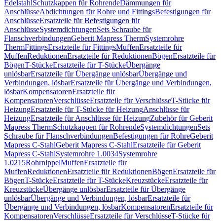
Edelstahl
Schutzkappen für Rohrende
Dämmungen für
Anschlüsse
Abdichtungen für Rohre und Fittings
Befestigungen für
Anschlüsse
Ersatzteile für Befestigungen für
Anschlüsse
Systemdichtungen
Sets Schraube für
Flanschverbindungen
Geberit Mapress Therm
Systemrohre
Therm
Fittings
Ersatzteile für Fittings
Muffen
Ersatzteile für
Muffen
Reduktionen
Ersatzteile für Reduktionen
Bögen
Ersatzteile für
Bögen
T-Stücke
Ersatzteile für T-Stücke
Übergänge
unlösbar
Ersatzteile für Übergänge unlösbar
Übergänge und
Verbindungen, lösbar
Ersatzteile für Übergänge und Verbindungen,
lösbar
Kompensatoren
Ersatzteile für
Kompensatoren
Verschlüsse
Ersatzteile für Verschlüsse
T-Stücke für
Heizung
Ersatzteile für T-Stücke für Heizung
Anschlüsse für
Heizung
Ersatzteile für Anschlüsse für Heizung
Zubehör für Geberit
Mapress Therm
Schutzkappen für Rohrende
Systemdichtungen
Sets
Schraube für Flanschverbindungen
Befestigungen für Rohre
Geberit
Mapress C-Stahl
Geberit Mapress C-Stahl
Ersatzteile für Geberit
Mapress C-Stahl
Systemrohre 1.0034
Systemrohre
1.0215
Rohrnippel
Muffen
Ersatzteile für
Muffen
Reduktionen
Ersatzteile für Reduktionen
Bögen
Ersatzteile für
Bögen
T-Stücke
Ersatzteile für T-Stücke
Kreuzstücke
Ersatzteile für
Kreuzstücke
Übergänge unlösbar
Ersatzteile für Übergänge
unlösbar
Übergänge und Verbindungen, lösbar
Ersatzteile für
Übergänge und Verbindungen, lösbar
Kompensatoren
Ersatzteile für
Kompensatoren
Verschlüsse
Ersatzteile für Verschlüsse
T-Stücke für