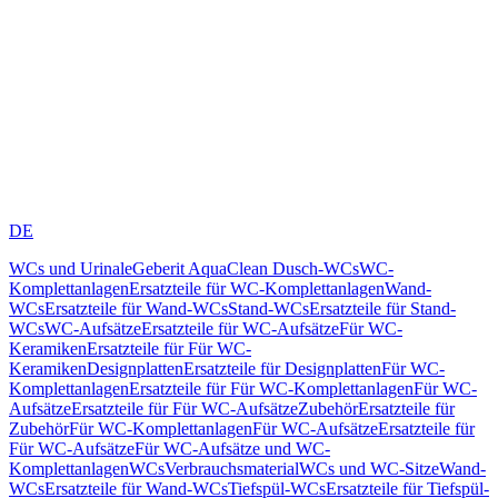
DE
WCs und Urinale
Geberit AquaClean Dusch-WCs
WC-
Komplettanlagen
Ersatzteile für WC-Komplettanlagen
Wand-
WCs
Ersatzteile für Wand-WCs
Stand-WCs
Ersatzteile für Stand-
WCs
WC-Aufsätze
Ersatzteile für WC-Aufsätze
Für WC-
Keramiken
Ersatzteile für Für WC-
Keramiken
Designplatten
Ersatzteile für Designplatten
Für WC-
Komplettanlagen
Ersatzteile für Für WC-Komplettanlagen
Für WC-
Aufsätze
Ersatzteile für Für WC-Aufsätze
Zubehör
Ersatzteile für
Zubehör
Für WC-Komplettanlagen
Für WC-Aufsätze
Ersatzteile für
Für WC-Aufsätze
Für WC-Aufsätze und WC-
Komplettanlagen
WCs
Verbrauchsmaterial
WCs und WC-Sitze
Wand-
WCs
Ersatzteile für Wand-WCs
Tiefspül-WCs
Ersatzteile für Tiefspül-