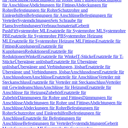
für Anschlüsse
Abdichtungen für Fittings
Abdeckungen für
Rohre
Befestigungen für Rohre
Schutzrohre und
Einlegehilfen
Befestigungen für Anschlüsse
Befestigungen für
Verteiler
Systemdichtungen
Sets Schraube für
Flanschverbindungen
Verbrauchsmaterial
Geberit
PushFit
Systemrohre ML
Ersatzteile für Systemrohre ML
Systemrohre
PB
Ersatzteile für Systemrohre PB
Systemrohre Heizung
ML
Ersatzteile für Systemrohre Heizung ML
Fittings
Ersatzteile für
Fittings
Kupplungen
Ersatzteile für
Kupplungen
Reduktionen
Ersatzteile für
Reduktionen
Winkel
Ersatzteile für Winkel
T-Stücke
Ersatzteile für T-
Stücke
Übergänge unlösbar
Ersatzteile für Übergänge
unlösbar
Übergänge und Verbindungen, lösbar
Ersatzteile für
Übergänge und Verbindungen, lösbar
Anschlussdosen
Ersatzteile für
Anschlussdosen
Anschlüsse
Ersatzteile für Anschlüsse
Verteiler mit
Steckanschluss
Ersatzteile für Verteiler mit Steckanschluss
Verteiler
mit Gewindeanschluss
Anschlüsse für Heizung
Ersatzteile für
Anschlüsse für Heizung
Zubehör
Ersatzteile für
Zubehör
Dämmungen für Rohre und Fittings
Dämmungen für
Anschlüsse
Abdichtungen für Rohre und Fittings
Abdichtungen für
Anschlüsse
Abdeckungen für Rohre
Befestigungen für
Rohre
Schutzrohre und Einlegehilfen
Befestigungen für
Anschlüsse
Ersatzteile für Befestigungen für
Anschlüsse
Befestigungen für Verteiler
Systemdichtungen
Geberit