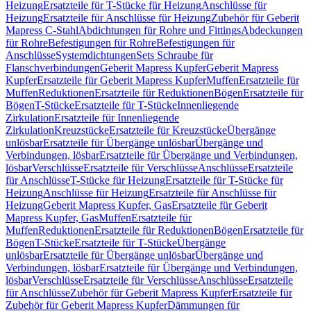
Heizung
Ersatzteile für T-Stücke für Heizung
Anschlüsse für
Heizung
Ersatzteile für Anschlüsse für Heizung
Zubehör für Geberit
Mapress C-Stahl
Abdichtungen für Rohre und Fittings
Abdeckungen
für Rohre
Befestigungen für Rohre
Befestigungen für
Anschlüsse
Systemdichtungen
Sets Schraube für
Flanschverbindungen
Geberit Mapress Kupfer
Geberit Mapress
Kupfer
Ersatzteile für Geberit Mapress Kupfer
Muffen
Ersatzteile für
Muffen
Reduktionen
Ersatzteile für Reduktionen
Bögen
Ersatzteile für
Bögen
T-Stücke
Ersatzteile für T-Stücke
Innenliegende
Zirkulation
Ersatzteile für Innenliegende
Zirkulation
Kreuzstücke
Ersatzteile für Kreuzstücke
Übergänge
unlösbar
Ersatzteile für Übergänge unlösbar
Übergänge und
Verbindungen, lösbar
Ersatzteile für Übergänge und Verbindungen,
lösbar
Verschlüsse
Ersatzteile für Verschlüsse
Anschlüsse
Ersatzteile
für Anschlüsse
T-Stücke für Heizung
Ersatzteile für T-Stücke für
Heizung
Anschlüsse für Heizung
Ersatzteile für Anschlüsse für
Heizung
Geberit Mapress Kupfer, Gas
Ersatzteile für Geberit
Mapress Kupfer, Gas
Muffen
Ersatzteile für
Muffen
Reduktionen
Ersatzteile für Reduktionen
Bögen
Ersatzteile für
Bögen
T-Stücke
Ersatzteile für T-Stücke
Übergänge
unlösbar
Ersatzteile für Übergänge unlösbar
Übergänge und
Verbindungen, lösbar
Ersatzteile für Übergänge und Verbindungen,
lösbar
Verschlüsse
Ersatzteile für Verschlüsse
Anschlüsse
Ersatzteile
für Anschlüsse
Zubehör für Geberit Mapress Kupfer
Ersatzteile für
Zubehör für Geberit Mapress Kupfer
Dämmungen für