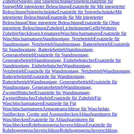
Zubehör
Spiegel und Spiegelschränke
Spiegel
Ersatzteile für
Spiegel
Mit integrierter Beleuchtung
Ersatzteile für Mit integrierter
Beleuchtung
Spiegelschränke
Ersatzteile für Spiegelschränke
Mit
integrierter Beleuchtung
Ersatzteile für Mit integrierter
Beleuchtung
Ohne integrierte Beleuchtung
Ersatzteile für Ohne
integrierte Beleuchtung
Zubehör
Lichtelemente
Griffe
Weiteres
Zubehör
Steckdosen
Armaturen
Waschtischarmaturen
Ersatzteile für
Waschtischarmaturen
Standmontage, Netzbetrieb
Ersatzteile für
Standmontage, Netzbetrieb
Standmontage, Batteriebetrieb
Ersatzteile
für Standmontage, Batteriebetrieb
Standmontage,
Generatorbetrieb
Ersatzteile für Standmontage,
Generatorbetrieb
Standmontage, Einhebelmischer
Ersatzteile für
Standmontage, Einhebelmischer
Wandmontage,
Netzbetrieb
Ersatzteile für Wandmontage, Netzbetrieb
Wandmontage,
Batteriebetrieb
Ersatzteile für Wandmontage,
Batteriebetrieb
Wandmontage, Generatorbetrieb
Ersatzteile für
Wandmontage, Generatorbetrieb
Wandmontage,
Zweigriffmischer
Ersatzteile für Wandmontage,
Zweigriffmischer
Zubehör
Ersatzteile für Zubehör
Für
Waschtischarmaturen
Ersatzteile für Für
Waschtischarmaturen
Apparateanschlüsse für Waschplatz,
Spülbecken, Geräte und Ausgussbecken
Ablaufgarnituren für
Waschbecken
Ersatzteile für Ablaufgarnituren für
Waschbecken
Rohrbogengeruchsverschlüsse
Ersatzteile für
Rohrbogengeruchsverschlüsse
Rohrbogengeruchsverschlüsse,