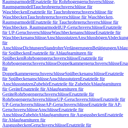
Raumsparmodell
Ersatzteile für Rohrbogengeruchsverschlüsse,
Raumsparmodell
Tauchrohrgeruchsverschlüsse für
Waschbecken
Ersatzteile für Tauchrohrgeruchsverschlüsse für
Waschbecken
Tauchrohrgeruchsverschlüsse für Waschbecken,
Raumsparmodell
Ersatzteile für Tauchrohrgeruchsverschlüsse für
Waschbecken, Raumsparmodell
UP-Geruchsverschlüsse
Ersatzteile
für UP-Geruchsverschlüsse
Waschbeckenanschlüsse
Ersatzteile für
Waschbeckenanschlüsse
Anschlussstutzen
Anschlussbögen
Abdeckung
für
Anschlüsse
Dichtungen
Standrohre
Verlängerungen
Betätigungen
Ablauf
für Spülbecken
Ersatzteile für Ablaufgarnituren für
Spülbecken
Rohrbogengeruchsverschlüsse
Ersatzteile für
Rohrbogengeruchsverschlüsse
Doppelkammergeruchsverschlüsse
Ersa
für
Doppelkammergeruchsverschlüsse
Spülbeckenanschlüsse
Ersatzteile
für Spülbeckenanschlüsse
Anschlussstutzen
Ersatzteile für
Anschlussstutzen
Zubehör
Ersatzteile für Zubehör
Ablaufgarnituren
für Geräte
Ersatzteile für Ablaufgarnituren für
Geräte
Rohrbogengeruchsverschlüsse
Ersatzteile für
Rohrbogengeruchsverschlüsse
UP-Geruchsverschlüsse
Ersatzteile für
UP-Geruchsverschlüsse
AP-Geruchsverschlüsse
Ersatzteile für AP-
Geruchsverschlüsse
Anschlüsse
Ersatzteile für
Anschlüsse
Zubehör
Ablaufgarnituren für Ausgussbecken
Ersatzteile
für Ablaufgarnituren für
Ausgussbecken
Geruchsverschlüsse
Ersatzteile für