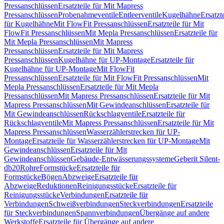
Pressanschlüssen
Ersatzteile für Mit Mapress
Pressanschlüssen
Probenahmeventile
Entleerventile
Kugelhähne
Ersatzt
für Kugelhähne
Mit FlowFit Pressanschlüssen
Ersatzteile für Mit
FlowFit Pressanschlüssen
Mit Mepla Pressanschlüssen
Ersatzteile für
Mit Mepla Pressanschlüssen
Mit Mapress
Pressanschlüssen
Ersatzteile für Mit Mapress
Pressanschlüssen
Kugelhähne für UP-Montage
Ersatzteile für
Kugelhähne für UP-Montage
Mit FlowFit
Pressanschlüssen
Ersatzteile für Mit FlowFit Pressanschlüssen
Mit
Mepla Pressanschlüssen
Ersatzteile für Mit Mepla
Pressanschlüssen
Mit Mapress Pressanschlüssen
Ersatzteile für Mit
Mapress Pressanschlüssen
Mit Gewindeanschlüssen
Ersatzteile für
Mit Gewindeanschlüssen
Rückschlagventile
Ersatzteile für
Rückschlagventile
Mit Mapress Pressanschlüssen
Ersatzteile für Mit
Mapress Pressanschlüssen
Wasserzählerstrecken für UP-
Montage
Ersatzteile für Wasserzählerstrecken für UP-Montage
Mit
Gewindeanschlüssen
Ersatzteile für Mit
Gewindeanschlüssen
Gebäude-Entwässerungssysteme
Geberit Silent-
db20
Rohre
Formstücke
Ersatzteile für
Formstücke
Bögen
Abzweige
Ersatzteile für
Abzweige
Reduktionen
Reinigungsstücke
Ersatzteile für
Reinigungsstücke
Verbindungen
Ersatzteile für
Verbindungen
Schweißverbindungen
Steckverbindungen
Ersatzteile
für Steckverbindungen
Spannverbindungen
Übergänge auf andere
Werkstoffe
Ersatzteile für Übergänge auf andere