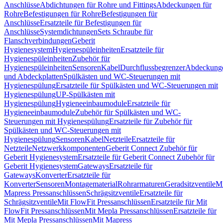
Anschlüsse
Abdichtungen für Rohre und Fittings
Abdeckungen für
Rohre
Befestigungen für Rohre
Befestigungen für
Anschlüsse
Ersatzteile für Befestigungen für
Anschlüsse
Systemdichtungen
Sets Schraube für
Flanschverbindungen
Geberit
Hygienesystem
Hygienespüleinheiten
Ersatzteile für
Hygienespüleinheiten
Zubehör für
Hygienespüleinheiten
Sensoren
Kabel
Durchflussbegrenzer
Abdeckung
und Abdeckplatten
Spülkästen und WC-Steuerungen mit
Hygienespülung
Ersatzteile für Spülkästen und WC-Steuerungen mit
Hygienespülung
UP-Spülkästen mit
Hygienespülung
Hygieneeinbaumodule
Ersatzteile für
Hygieneeinbaumodule
Zubehör für Spülkästen und WC-
Steuerungen mit Hygienespülung
Ersatzteile für Zubehör für
Spülkästen und WC-Steuerungen mit
Hygienespülung
Sensoren
Kabel
Netzteile
Ersatzteile für
Netzteile
Netzwerkkomponenten
Geberit Connect Zubehör für
Geberit Hygienesystem
Ersatzteile für Geberit Connect Zubehör für
Geberit Hygienesystem
Gateways
Ersatzteile für
Gateways
Konverter
Ersatzteile für
Konverter
Sensoren
Montagematerial
Rohrarmaturen
Geradsitzventile
Mi
Mapress Pressanschlüssen
Schrägsitzventile
Ersatzteile für
Schrägsitzventile
Mit FlowFit Pressanschlüssen
Ersatzteile für Mit
FlowFit Pressanschlüssen
Mit Mepla Pressanschlüssen
Ersatzteile für
Mit Mepla Pressanschlüssen
Mit Mapress