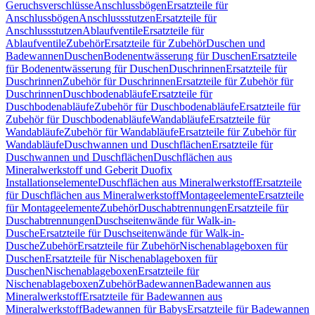
Geruchsverschlüsse
Anschlussbögen
Ersatzteile für
Anschlussbögen
Anschlussstutzen
Ersatzteile für
Anschlussstutzen
Ablaufventile
Ersatzteile für
Ablaufventile
Zubehör
Ersatzteile für Zubehör
Duschen und
Badewannen
Duschen
Bodenentwässerung für Duschen
Ersatzteile
für Bodenentwässerung für Duschen
Duschrinnen
Ersatzteile für
Duschrinnen
Zubehör für Duschrinnen
Ersatzteile für Zubehör für
Duschrinnen
Duschbodenabläufe
Ersatzteile für
Duschbodenabläufe
Zubehör für Duschbodenabläufe
Ersatzteile für
Zubehör für Duschbodenabläufe
Wandabläufe
Ersatzteile für
Wandabläufe
Zubehör für Wandabläufe
Ersatzteile für Zubehör für
Wandabläufe
Duschwannen und Duschflächen
Ersatzteile für
Duschwannen und Duschflächen
Duschflächen aus
Mineralwerkstoff und Geberit Duofix
Installationselemente
Duschflächen aus Mineralwerkstoff
Ersatzteile
für Duschflächen aus Mineralwerkstoff
Montageelemente
Ersatzteile
für Montageelemente
Zubehör
Duschabtrennungen
Ersatzteile für
Duschabtrennungen
Duschseitenwände für Walk-in-
Dusche
Ersatzteile für Duschseitenwände für Walk-in-
Dusche
Zubehör
Ersatzteile für Zubehör
Nischenablageboxen für
Duschen
Ersatzteile für Nischenablageboxen für
Duschen
Nischenablageboxen
Ersatzteile für
Nischenablageboxen
Zubehör
Badewannen
Badewannen aus
Mineralwerkstoff
Ersatzteile für Badewannen aus
Mineralwerkstoff
Badewannen für Babys
Ersatzteile für Badewannen