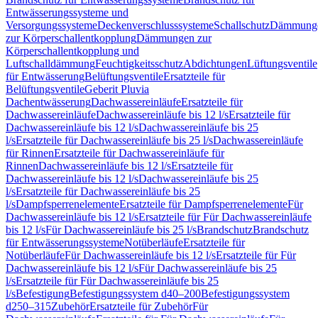
Entwässerungssysteme und
Versorgungssysteme
Deckenverschlusssysteme
Schallschutz
Dämmung
zur Körperschallentkopplung
Dämmungen zur
Körperschallentkopplung und
Luftschalldämmung
Feuchtigkeitsschutz
Abdichtungen
Lüftungsventile
für Entwässerung
Belüftungsventile
Ersatzteile für
Belüftungsventile
Geberit Pluvia
Dachentwässerung
Dachwassereinläufe
Ersatzteile für
Dachwassereinläufe
Dachwassereinläufe bis 12 l/s
Ersatzteile für
Dachwassereinläufe bis 12 l/s
Dachwassereinläufe bis 25
l/s
Ersatzteile für Dachwassereinläufe bis 25 l/s
Dachwassereinläufe
für Rinnen
Ersatzteile für Dachwassereinläufe für
Rinnen
Dachwassereinläufe bis 12 l/s
Ersatzteile für
Dachwassereinläufe bis 12 l/s
Dachwassereinläufe bis 25
l/s
Ersatzteile für Dachwassereinläufe bis 25
l/s
Dampfsperrenelemente
Ersatzteile für Dampfsperrenelemente
Für
Dachwassereinläufe bis 12 l/s
Ersatzteile für Für Dachwassereinläufe
bis 12 l/s
Für Dachwassereinläufe bis 25 l/s
Brandschutz
Brandschutz
für Entwässerungssysteme
Notüberläufe
Ersatzteile für
Notüberläufe
Für Dachwassereinläufe bis 12 l/s
Ersatzteile für Für
Dachwassereinläufe bis 12 l/s
Für Dachwassereinläufe bis 25
l/s
Ersatzteile für Für Dachwassereinläufe bis 25
l/s
Befestigung
Befestigungssystem d40–200
Befestigungssystem
d250–315
Zubehör
Ersatzteile für Zubehör
Für