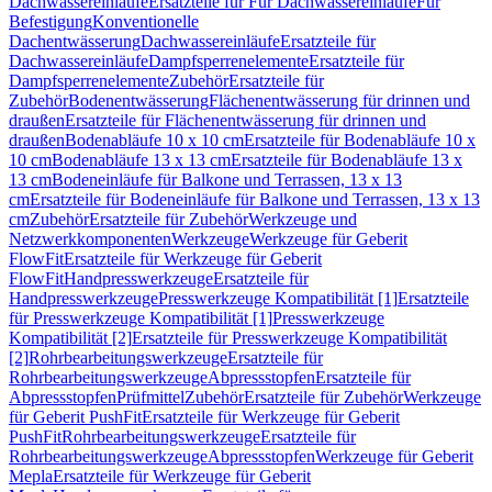
Dachwassereinläufe
Ersatzteile für Für Dachwassereinläufe
Für
Befestigung
Konventionelle
Dachentwässerung
Dachwassereinläufe
Ersatzteile für
Dachwassereinläufe
Dampfsperrenelemente
Ersatzteile für
Dampfsperrenelemente
Zubehör
Ersatzteile für
Zubehör
Bodenentwässerung
Flächenentwässerung für drinnen und
draußen
Ersatzteile für Flächenentwässerung für drinnen und
draußen
Bodenabläufe 10 x 10 cm
Ersatzteile für Bodenabläufe 10 x
10 cm
Bodenabläufe 13 x 13 cm
Ersatzteile für Bodenabläufe 13 x
13 cm
Bodeneinläufe für Balkone und Terrassen, 13 x 13
cm
Ersatzteile für Bodeneinläufe für Balkone und Terrassen, 13 x 13
cm
Zubehör
Ersatzteile für Zubehör
Werkzeuge und
Netzwerkkomponenten
Werkzeuge
Werkzeuge für Geberit
FlowFit
Ersatzteile für Werkzeuge für Geberit
FlowFit
Handpresswerkzeuge
Ersatzteile für
Handpresswerkzeuge
Presswerkzeuge Kompatibilität [1]
Ersatzteile
für Presswerkzeuge Kompatibilität [1]
Presswerkzeuge
Kompatibilität [2]
Ersatzteile für Presswerkzeuge Kompatibilität
[2]
Rohrbearbeitungswerkzeuge
Ersatzteile für
Rohrbearbeitungswerkzeuge
Abpressstopfen
Ersatzteile für
Abpressstopfen
Prüfmittel
Zubehör
Ersatzteile für Zubehör
Werkzeuge
für Geberit PushFit
Ersatzteile für Werkzeuge für Geberit
PushFit
Rohrbearbeitungswerkzeuge
Ersatzteile für
Rohrbearbeitungswerkzeuge
Abpressstopfen
Werkzeuge für Geberit
Mepla
Ersatzteile für Werkzeuge für Geberit