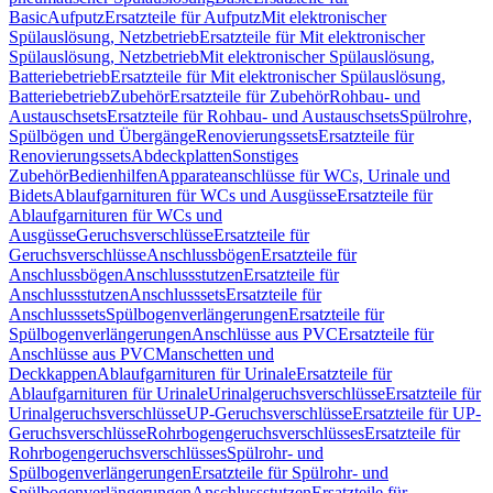
Basic
Aufputz
Ersatzteile für Aufputz
Mit elektronischer
Spülauslösung, Netzbetrieb
Ersatzteile für Mit elektronischer
Spülauslösung, Netzbetrieb
Mit elektronischer Spülauslösung,
Batteriebetrieb
Ersatzteile für Mit elektronischer Spülauslösung,
Batteriebetrieb
Zubehör
Ersatzteile für Zubehör
Rohbau- und
Austauschsets
Ersatzteile für Rohbau- und Austauschsets
Spülrohre,
Spülbögen und Übergänge
Renovierungssets
Ersatzteile für
Renovierungssets
Abdeckplatten
Sonstiges
Zubehör
Bedienhilfen
Apparateanschlüsse für WCs, Urinale und
Bidets
Ablaufgarnituren für WCs und Ausgüsse
Ersatzteile für
Ablaufgarnituren für WCs und
Ausgüsse
Geruchsverschlüsse
Ersatzteile für
Geruchsverschlüsse
Anschlussbögen
Ersatzteile für
Anschlussbögen
Anschlussstutzen
Ersatzteile für
Anschlussstutzen
Anschlusssets
Ersatzteile für
Anschlusssets
Spülbogenverlängerungen
Ersatzteile für
Spülbogenverlängerungen
Anschlüsse aus PVC
Ersatzteile für
Anschlüsse aus PVC
Manschetten und
Deckkappen
Ablaufgarnituren für Urinale
Ersatzteile für
Ablaufgarnituren für Urinale
Urinalgeruchsverschlüsse
Ersatzteile für
Urinalgeruchsverschlüsse
UP-Geruchsverschlüsse
Ersatzteile für UP-
Geruchsverschlüsse
Rohrbogengeruchsverschlüsses
Ersatzteile für
Rohrbogengeruchsverschlüsses
Spülrohr- und
Spülbogenverlängerungen
Ersatzteile für Spülrohr- und
Spülbogenverlängerungen
Anschlussstutzen
Ersatzteile für