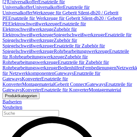
[2]
Universalkoffer
Ersatzteile für
Universalkoffer
Universalkoffer
Ersatzteile für
Universalkoffer
Werkzeuge für Geberit Silent-db20 / Geberit
PE
Ersatzteile für Werkzeuge für Geberit Silent-db20 / Geberit
PE
Elektroschweißwerkzeuge
Ersatzteile für
Elektroschweißwerkzeuge
Zubehör für
Elektroschweißwerkzeuge
Spiegelschweißwerkzeuge
Ersatzteile für
Spiegelschweißwerkzeuge
Zubehör für
Spiegelschweißwerkzeuge
Ersatzteile für Zubehör für
Spiegelschweißwerkzeuge
Rohrbearbeitungswerkzeuge
Ersatzteile
für Rohrbearbeitungswerkzeuge
Zubehör für
Rohrbearbeitungswerkzeuge
Ersatzteile für Zubehör für
Rohrbearbeitungswerkzeuge
Bedienhilfen
Fernbedienungen
Netzwerk
für Netzwerkkomponenten
Gateways
Ersatzteile für
Gateways
Konverter
Ersatzteile für
Konverter
Montagematerial
Geberit Connect
Gateways
Ersatzteile für
Gateways
Konverter
Ersatzteile für Konverter
Montagematerial
Produktkategorien
Badserien
Neuheiten