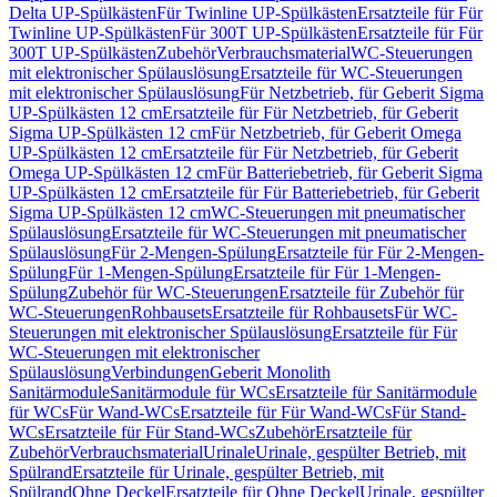
Delta UP-Spülkästen
Für Twinline UP-Spülkästen
Ersatzteile für Für
Twinline UP-Spülkästen
Für 300T UP-Spülkästen
Ersatzteile für Für
300T UP-Spülkästen
Zubehör
Verbrauchsmaterial
WC-Steuerungen
mit elektronischer Spülauslösung
Ersatzteile für WC-Steuerungen
mit elektronischer Spülauslösung
Für Netzbetrieb, für Geberit Sigma
UP-Spülkästen 12 cm
Ersatzteile für Für Netzbetrieb, für Geberit
Sigma UP-Spülkästen 12 cm
Für Netzbetrieb, für Geberit Omega
UP-Spülkästen 12 cm
Ersatzteile für Für Netzbetrieb, für Geberit
Omega UP-Spülkästen 12 cm
Für Batteriebetrieb, für Geberit Sigma
UP-Spülkästen 12 cm
Ersatzteile für Für Batteriebetrieb, für Geberit
Sigma UP-Spülkästen 12 cm
WC-Steuerungen mit pneumatischer
Spülauslösung
Ersatzteile für WC-Steuerungen mit pneumatischer
Spülauslösung
Für 2-Mengen-Spülung
Ersatzteile für Für 2-Mengen-
Spülung
Für 1-Mengen-Spülung
Ersatzteile für Für 1-Mengen-
Spülung
Zubehör für WC-Steuerungen
Ersatzteile für Zubehör für
WC-Steuerungen
Rohbausets
Ersatzteile für Rohbausets
Für WC-
Steuerungen mit elektronischer Spülauslösung
Ersatzteile für Für
WC-Steuerungen mit elektronischer
Spülauslösung
Verbindungen
Geberit Monolith
Sanitärmodule
Sanitärmodule für WCs
Ersatzteile für Sanitärmodule
für WCs
Für Wand-WCs
Ersatzteile für Für Wand-WCs
Für Stand-
WCs
Ersatzteile für Für Stand-WCs
Zubehör
Ersatzteile für
Zubehör
Verbrauchsmaterial
Urinale
Urinale, gespülter Betrieb, mit
Spülrand
Ersatzteile für Urinale, gespülter Betrieb, mit
Spülrand
Ohne Deckel
Ersatzteile für Ohne Deckel
Urinale, gespülter