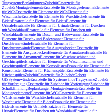
Tragsysteme
Beplankungen
Zubehör
Ersatzteile für
Zubehör
Montageelemente
Ersatzteile für Montageelemente
Elemente
für WCs
Ersatzteile für Elemente für WCs
Elemente für
Waschtische
Ersatzteile für Elemente für Waschtische
Elemente für
Bidets
Ersatzteile für Elemente für Bidets
Elemente für
Urinale
Ersatzteile für Elemente für Urinale
Elemente für Duschen
mit Wandablauf
Ersatzteile für Elemente für Duschen mit
Wandablauf
Elemente für Dusch- und Badewannen
Ersatzteile für
Elemente für Dusch- und Badewannen
Elemente für
Duschtrennwände
Ersatzteile für Elemente für
Duschtrennwände
Elemente für Ausgussbecken
Ersatzteile für
Elemente für Ausgussbecken
Elemente für Armaturen
Ersatzteile für
Elemente für Armaturen
Elemente für Waschmaschinen und
Geschirrspüler
Ersatzteile für Elemente für Waschmaschinen und
Geschirrspüler
Elemente für Konsollasten
Ersatzteile für Elemente für
Konsollasten
Elemente für Küchenspülen
Ersatzteile für Elemente für
Küchenspülen
Zubehör
Ersatzteile für Zubehör
Geberit
GIS
Systemwände
Ersatzteile für Systemwände
Tragsysteme
Zubehör
für Vorfertigung
Ersatzteile für Zubehör für Vorfertigung
Zubehör für
Schalldämmung
Beplankungen
Montageelemente
Ersatzteile für
Montageelemente
Elemente für WCs
Ersatzteile für Elemente für
WCs
Elemente für Waschtische
Ersatzteile für Elemente für
Waschtische
Elemente für Bidets
Ersatzteile für Elemente für
Bidets
Elemente für Urinale
Ersatzteile für Elemente für
Urinale
Elemente für Duschen mit Wandablauf
Ersatzteile für