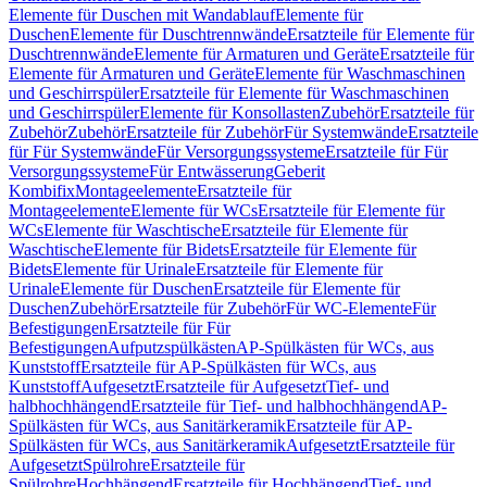
Elemente für Duschen mit Wandablauf
Elemente für
Duschen
Elemente für Duschtrennwände
Ersatzteile für Elemente für
Duschtrennwände
Elemente für Armaturen und Geräte
Ersatzteile für
Elemente für Armaturen und Geräte
Elemente für Waschmaschinen
und Geschirrspüler
Ersatzteile für Elemente für Waschmaschinen
und Geschirrspüler
Elemente für Konsollasten
Zubehör
Ersatzteile für
Zubehör
Zubehör
Ersatzteile für Zubehör
Für Systemwände
Ersatzteile
für Für Systemwände
Für Versorgungssysteme
Ersatzteile für Für
Versorgungssysteme
Für Entwässerung
Geberit
Kombifix
Montageelemente
Ersatzteile für
Montageelemente
Elemente für WCs
Ersatzteile für Elemente für
WCs
Elemente für Waschtische
Ersatzteile für Elemente für
Waschtische
Elemente für Bidets
Ersatzteile für Elemente für
Bidets
Elemente für Urinale
Ersatzteile für Elemente für
Urinale
Elemente für Duschen
Ersatzteile für Elemente für
Duschen
Zubehör
Ersatzteile für Zubehör
Für WC-Elemente
Für
Befestigungen
Ersatzteile für Für
Befestigungen
Aufputzspülkästen
AP-Spülkästen für WCs, aus
Kunststoff
Ersatzteile für AP-Spülkästen für WCs, aus
Kunststoff
Aufgesetzt
Ersatzteile für Aufgesetzt
Tief- und
halbhochhängend
Ersatzteile für Tief- und halbhochhängend
AP-
Spülkästen für WCs, aus Sanitärkeramik
Ersatzteile für AP-
Spülkästen für WCs, aus Sanitärkeramik
Aufgesetzt
Ersatzteile für
Aufgesetzt
Spülrohre
Ersatzteile für
Spülrohre
Hochhängend
Ersatzteile für Hochhängend
Tief- und