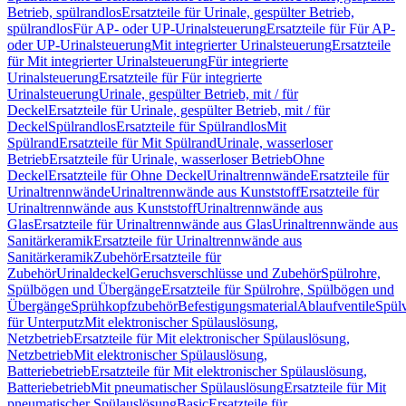
Betrieb, spülrandlos
Ersatzteile für Urinale, gespülter Betrieb,
spülrandlos
Für AP- oder UP-Urinalsteuerung
Ersatzteile für Für AP-
oder UP-Urinalsteuerung
Mit integrierter Urinalsteuerung
Ersatzteile
für Mit integrierter Urinalsteuerung
Für integrierte
Urinalsteuerung
Ersatzteile für Für integrierte
Urinalsteuerung
Urinale, gespülter Betrieb, mit / für
Deckel
Ersatzteile für Urinale, gespülter Betrieb, mit / für
Deckel
Spülrandlos
Ersatzteile für Spülrandlos
Mit
Spülrand
Ersatzteile für Mit Spülrand
Urinale, wasserloser
Betrieb
Ersatzteile für Urinale, wasserloser Betrieb
Ohne
Deckel
Ersatzteile für Ohne Deckel
Urinaltrennwände
Ersatzteile für
Urinaltrennwände
Urinaltrennwände aus Kunststoff
Ersatzteile für
Urinaltrennwände aus Kunststoff
Urinaltrennwände aus
Glas
Ersatzteile für Urinaltrennwände aus Glas
Urinaltrennwände aus
Sanitärkeramik
Ersatzteile für Urinaltrennwände aus
Sanitärkeramik
Zubehör
Ersatzteile für
Zubehör
Urinaldeckel
Geruchsverschlüsse und Zubehör
Spülrohre,
Spülbögen und Übergänge
Ersatzteile für Spülrohre, Spülbögen und
Übergänge
Sprühkopfzubehör
Befestigungsmaterial
Ablaufventile
Spülv
für Unterputz
Mit elektronischer Spülauslösung,
Netzbetrieb
Ersatzteile für Mit elektronischer Spülauslösung,
Netzbetrieb
Mit elektronischer Spülauslösung,
Batteriebetrieb
Ersatzteile für Mit elektronischer Spülauslösung,
Batteriebetrieb
Mit pneumatischer Spülauslösung
Ersatzteile für Mit
pneumatischer Spülauslösung
Basic
Ersatzteile für