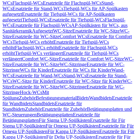
WCs
Flachspül-WCs
Ersatzteile für Flachspül-WCs
Stand-
WCs
Ersatzteile für Stand-WCs
Tiefspül-WCs für AP-Spülkasten
aufgesetzt
Ersatzteile für Tiefspül-WCs für AP-Spülkasten
aufgesetzt
Tiefspül-WCs
Ersatzteile für Tiefspül-WCs
Flachspül-
WCs
Ersatzteile für Flachspül-WCs
AP-Spülkästen für WCs, aus
Sanitärkeramik
Aufgesetzt
WC-Sitze
Ersatzteile für WC-Sitze
WC-
Sitze
Ersatzteile für WC-Sitze
Comfort WCs
Ersatzteile für Comfort
WCs
Tiefspül-WCs erhöht
Ersatzteile für Tiefspül-WCs
erhöht
Flachspül-WCs erhöht
Ersatzteile für Flachspül-WCs
erhöht
Tiefspül-WCs verlängert
Ersatzteile für Tiefspül-WCs
verlängert
Comfort WC-Sitze
Ersatzteile für Comfort WC-Sitze
WC-
Sitze
Ersatzteile für WC-Sitze
WC-Sitzringe
Ersatzteile für WC-
Sitzringe
WCs für Kinder
Ersatzteile für WCs für Kinder
Wand-
WCs
Ersatzteile für Wand-WCs
Stand-WCs
Ersatzteile für Stand-
WCs
WC-Sitze für Kinder
Ersatzteile für WC-Sitze für Kinder
WC-
Sitze
Ersatzteile für WC-Sitze
WC-Sitzringe
Ersatzteile für WC-
Sitzringe
Hock-WCs
Mit
Spülung
Zubehör
Befestigungsmaterial
Bidets
Wandbidets
Ersatzteile
für Wandbidets
Standbidets
Ersatzteile für
Standbidets
Zubehör
Ersatzteile für Zubehör
Betätigungsplatten und
WC-Steuerungen
Betätigungsplatten
Ersatzteile für
Betätigungsplatten
Für Sigma UP-Spülkästen
Ersatzteile für Für
Sigma UP-Spülkästen
Für Omega UP-Spülkästen
Ersatzteile für Für
Omega UP-Spülkästen
Für Kappa UP-Spülkästen
Ersatzteile für Für
Kappa UP-Spülkästen
Für Delta UP-Spülkästen
Ersatzteile für Für