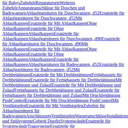
für Babys
Zubehör
Reparatursets
Weiteres
Zubehör
Apparateanschlüsse für Duschen und
Badewannen
Ablaufgarnituren für Duschwannen, d52
Ersatzteile für
Ablaufgarnituren für Duschwannen, d52
Mit
Ablaufkappen
Ersatzteile für Mit Ablaufkappen
Ohne
Ablaufkappen
Ersatzteile für Ohne
Ablaufkappen
Ablaufkappen
Ersatzteile für
Ablaufkappen
Ablaufgarnituren für Duschwannen, d90
Ersatzteile
für Ablaufgarnituren für Duschwannen, d90
Mit
Ablaufkappen
Ersatzteile für Mit Ablaufkappen
Ohne
Ablaufkappen
Ersatzteile für Ohne
Ablaufkappen
Ablaufkappen
Ersatzteile für
Ablaufkappen
Ablaufgarnituren für Badewannen, d52
Ersatzteile für
Ablaufgarnituren für Badewannen, d52
Mit
Drehbetätigung
Ersatzteile für Mit Drehbetätigung
Fertigbausets für
Drehbetätigung
Ersatzteile für Fertigbausets für Drehbetätigung
Mit
Drehbetätigung und Zulauf
Ersatzteile für Mit Drehbetätigung und
Zulauf
Fertigbausets für Drehbetätigung und Zulauf
Ersatzteile für
Fertigbausets für Drehbetätigung und Zulauf
Mit Druckbetätigung
PushControl
Ersatzteile für Mit Druckbetätigung PushControl
Mit
Ventilstopfen
Ersatzteile für Mit Ventilstopfen
Zubehör für
Ablaufgarnituren für
Badewannen
Anschlusssets
Ventilstopfen
Wasseranschlüsse
Installation
und Spülsysteme
Geberit Duofix
Systemwände
Ersatzteile für
Systemwände
Tragsysteme
Ersatzteile für