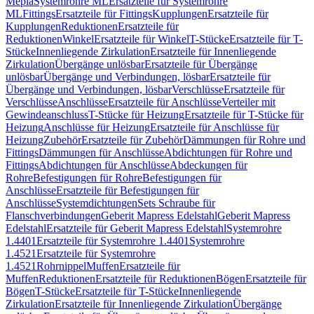
Mepla
Systemrohre ML
Ersatzteile für Systemrohre
ML
Fittings
Ersatzteile für Fittings
Kupplungen
Ersatzteile für
Kupplungen
Reduktionen
Ersatzteile für
Reduktionen
Winkel
Ersatzteile für Winkel
T-Stücke
Ersatzteile für T-
Stücke
Innenliegende Zirkulation
Ersatzteile für Innenliegende
Zirkulation
Übergänge unlösbar
Ersatzteile für Übergänge
unlösbar
Übergänge und Verbindungen, lösbar
Ersatzteile für
Übergänge und Verbindungen, lösbar
Verschlüsse
Ersatzteile für
Verschlüsse
Anschlüsse
Ersatzteile für Anschlüsse
Verteiler mit
Gewindeanschluss
T-Stücke für Heizung
Ersatzteile für T-Stücke für
Heizung
Anschlüsse für Heizung
Ersatzteile für Anschlüsse für
Heizung
Zubehör
Ersatzteile für Zubehör
Dämmungen für Rohre und
Fittings
Dämmungen für Anschlüsse
Abdichtungen für Rohre und
Fittings
Abdichtungen für Anschlüsse
Abdeckungen für
Rohre
Befestigungen für Rohre
Befestigungen für
Anschlüsse
Ersatzteile für Befestigungen für
Anschlüsse
Systemdichtungen
Sets Schraube für
Flanschverbindungen
Geberit Mapress Edelstahl
Geberit Mapress
Edelstahl
Ersatzteile für Geberit Mapress Edelstahl
Systemrohre
1.4401
Ersatzteile für Systemrohre 1.4401
Systemrohre
1.4521
Ersatzteile für Systemrohre
1.4521
Rohrnippel
Muffen
Ersatzteile für
Muffen
Reduktionen
Ersatzteile für Reduktionen
Bögen
Ersatzteile für
Bögen
T-Stücke
Ersatzteile für T-Stücke
Innenliegende
Zirkulation
Ersatzteile für Innenliegende Zirkulation
Übergänge