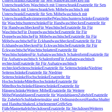
Unterschrank
Ersatzteile für Sets Handwaschbecken mit
Unterschrank
Sets Waschtisch mit Unterschrank
Ersatzteile für Sets
Waschtisch mit Unterschrank
Sets Möbelwaschtisch mit
Unterschrank
Ersatzteile für Sets Möbelwaschtisch mit
Unterschrank
Badezimmermöbel
Waschtischunterschränke
Ersatzteile
für Waschtischunterschränke
Für Handwaschbecken
Ersatzteile für
Für Handwaschbecken
Für Waschtische
Ersatzteile für Für
Waschtische
Für Doppelwaschtische
Ersatzteile für Für
Doppelwaschtische
Für Möbelwaschtische
Ersatzteile für Für
Möbelwaschtische
Für Eckhandwaschbecken
Ersatzteile für Für
Eckhandwaschbecken
Für Eckwaschtische
Ersatzteile für Für
Eckwaschtische
Waschtischplatten
Ersatzteile für
Waschtischplatten
Für Aufsatzwaschtisch Schalenform
Ersatzteile für
Für Aufsatzwaschtisch Schalenform
Für Aufsatzwaschtisch
rechteckig
Ersatzteile für Für Aufsatzwaschtisch
rechteckig
Seitenschränke
Ersatzteile für Seitenschränke
Niedrige
Seitenschränke
Ersatzteile für Niedrige
Seitenschränke
Hochschränke
Ersatzteile für
Hochschränke
Mittelhochschränke
Ersatzteile für
Mittelhochschränke
Hängeschränke
Ersatzteile für
Hängeschränke
Weitere Möbel
Ersatzteile für Weitere
Möbel
Wandablagen
Ersatzteile für Wandablagen
Zubehör
Ersatzteile
für Zubehör
Schubladeneinsätze und Ordnungsboxen
Handtuchhalter
und Handtuchhaken
Lichtelemente
Griffe
Sets
Füße
Magnettafeln
Steckdosen
Ersatzteile für Steckdosen
Weiteres