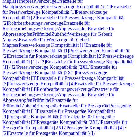
Mepla
Handpresswerkzeuge
Ersatzteile für
Handpresswerkzeuge
Presswerkzeuge Kompatibilität [1]
Ersatzteile
für Presswerkzeuge Kompatibilität [1]
Presswerkzeuge
Kompatibilität [2]
Ersatzteile für Presswerkzeuge Kompatibilität
[2]
Rohrbearbeitungswerkzeuge
Ersatzteile für
Rohrbearbeitungswerkzeuge
Abpressstopfen
Ersatzteile für
Abpressstopfen
Prüfmittel
Zubehör
Werkzeuge für Geberit
Mapress
Ersatzteile für Werkzeuge für Geberit
Mapress
Presswerkzeuge Kompatibilität [1]
Ersatzteile für
Presswerkzeuge Kompatibilität [1]
Presswerkzeuge Kompatibilität
[2]
Ersatzteile für Presswerkzeuge Kompatibilität [2]
Presswerkzeuge
Kompatibilität [1] / [2]
Ersatzteile für Presswerkzeuge Kompatibilität
[1] / [2]
Presswerkzeuge Kompatibilität [2XL]
Ersatzteile für
Presswerkzeuge Kompatibilität [2XL]
Presswerkzeuge
Kompatibilität [3]
Ersatzteile für Presswerkzeuge Kompatibilität
[3]
Presswerkzeuge Kompatibilität [4]
Ersatzteile für Presswerkzeuge
Kompatibilität [4]
Rohrbearbeitungswerkzeuge
Ersatzteile für
Rohrbearbeitungswerkzeuge
Abpressstopfen
Ersatzteile für
Abpressstopfen
Prüfmittel
Ersatzteile für
Prüfmittel
Zubehör
Pressgeräte
Ersatzteile für Pressgeräte
Pressgeräte
Kompatibilität [1]
Ersatzteile für Pressgeräte Kompatibilität
[1]
Pressgeräte Kompatibilität [2]
Ersatzteile für Pressgeräte
Kompatibilität [2]
Pressgeräte Kompatibilität [2XL]
Ersatzteile für
Pressgeräte Kompatibilität [2XL]
Pressgeräte Kompatibilität [4] /
[2]
Ersatzteile für Pressgeräte Kompatibilität [4] /