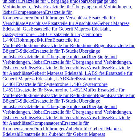
unlösbar
Ersatzteile für Übergänge unlösbar
Übergänge und
Verbindungen, lösbar
Ersatzteile für Übergänge und Verbindungen,
lösbar
Kompensatoren
Ersatzteile für
Kompensatoren
Durchführungen
Verschlüsse
Ersatzteile für
Verschlüsse
Anschlüsse
Ersatzteile für Anschlüsse
Geberit Mapress
Edelstahl, Gas
Ersatzteile für Geberit Mapress Edelstahl,
Gas
Systemrohre 1.4401
Ersatzteile für Systemrohre
1.4401
Rohrnippel
Muffen
Ersatzteile für
Muffen
Reduktionen
Ersatzteile für Reduktionen
Bögen
Ersatzteile für
Bögen
T-Stücke
Ersatzteile für T-Stücke
Übergänge
unlösbar
Ersatzteile für Übergänge unlösbar
Übergänge und
Verbindungen, lösbar
Ersatzteile für Übergänge und Verbindungen,
lösbar
Verschlüsse
Ersatzteile für Verschlüsse
Anschlüsse
Ersatzteile
für Anschlüsse
Geberit Mapress Edelstahl, LABS-frei
Ersatzteile für
Geberit Mapress Edelstahl, LABS-frei
Systemrohre
1.4401
Ersatzteile für Systemrohre 1.4401
Systemrohre
1.4521
Ersatzteile für Systemrohre 1.4521
Muffen
Ersatzteile für
Muffen
Reduktionen
Ersatzteile für Reduktionen
Bögen
Ersatzteile für
Bögen
T-Stücke
Ersatzteile für T-Stücke
Übergänge
unlösbar
Ersatzteile für Übergänge unlösbar
Übergänge und
Verbindungen, lösbar
Ersatzteile für Übergänge und Verbindungen,
lösbar
Verschlüsse
Ersatzteile für Verschlüsse
Anschlüsse
Ersatzteile
für Anschlüsse
Kompensatoren
Ersatzteile für
Kompensatoren
Durchführungen
Zubehör für Geberit Mapress
Edelstahl
Ersatzteile für Zubehör für Geberit Mapress