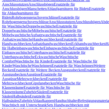
Anschlussstutzen
Anschlussbögen
Ersatzteile für
Anschlussbögen
Manschetten
Ablaufgarnituren für Bidets
Ersatzteile
für Ablaufgarnituren für
Bidets
Rohrbogengeruchsverschlüsse
Ersatzteile für
Rohrbogengeruchsverschlüsse
Anschlussstutzen
Anschlussbögen
Abde
für Waschtische
Doppelwaschtische
Ersatzteile für
Doppelwaschtische
Möbelwaschtische
Ersatzteile für
Möbelwaschtische
Aufsatzwaschtische
Ersatzteile für
Aufsatzwaschtische
Handwaschbecken
Ersatzteile für
Handwaschbecken
Aufsatzhandwaschbecken
Eckhandwaschbecken
H
für Halbeinbauwaschtische
Einbauwaschtische
Ersatzteile für
Einbauwaschtische
Unterbauwaschtische
Ersatzteile für
Unterbauwaschtische
Eckwaschtische
Waschtische
Comfort
Waschtische für Kinder
Ersatzteile für Waschtische für
Kinder
Waschtische
Waschrinnen
Ersatzteile für Waschrinnen
Weitere
Becken
Ersatzteile für Weitere Becken
Ausgussbecken
Ersatzteile für
Ausgussbecken
Ausgüsse
Ersatzteile für
Ausgüsse
Mehrzweckbecken
Ersatzteile für
Mehrzweckbecken
Gipsfangbecken
Waschtische für
Klassenräume
Ersatzteile für Waschtische für
Klassenräume
Zubehör
Säulen
Ersatzteile für
Säulen
Halbsäulen
Ersatzteile für
Halbsäulen
Zubehör
Ablaufkappen
Handtuchhalter
Befestigungsmateria
Waschtisch mit Unterschrank
Sets Handwaschbecken mit