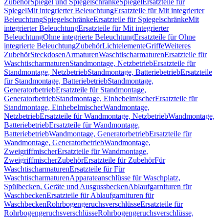
Zubehör
Spiegel und Spiegelschränke
Spiegel
Ersatzteile für
Spiegel
Mit integrierter Beleuchtung
Ersatzteile für Mit integrierter
Beleuchtung
Spiegelschränke
Ersatzteile für Spiegelschränke
Mit
integrierter Beleuchtung
Ersatzteile für Mit integrierter
Beleuchtung
Ohne integrierte Beleuchtung
Ersatzteile für Ohne
integrierte Beleuchtung
Zubehör
Lichtelemente
Griffe
Weiteres
Zubehör
Steckdosen
Armaturen
Waschtischarmaturen
Ersatzteile für
Waschtischarmaturen
Standmontage, Netzbetrieb
Ersatzteile für
Standmontage, Netzbetrieb
Standmontage, Batteriebetrieb
Ersatzteile
für Standmontage, Batteriebetrieb
Standmontage,
Generatorbetrieb
Ersatzteile für Standmontage,
Generatorbetrieb
Standmontage, Einhebelmischer
Ersatzteile für
Standmontage, Einhebelmischer
Wandmontage,
Netzbetrieb
Ersatzteile für Wandmontage, Netzbetrieb
Wandmontage,
Batteriebetrieb
Ersatzteile für Wandmontage,
Batteriebetrieb
Wandmontage, Generatorbetrieb
Ersatzteile für
Wandmontage, Generatorbetrieb
Wandmontage,
Zweigriffmischer
Ersatzteile für Wandmontage,
Zweigriffmischer
Zubehör
Ersatzteile für Zubehör
Für
Waschtischarmaturen
Ersatzteile für Für
Waschtischarmaturen
Apparateanschlüsse für Waschplatz,
Spülbecken, Geräte und Ausgussbecken
Ablaufgarnituren für
Waschbecken
Ersatzteile für Ablaufgarnituren für
Waschbecken
Rohrbogengeruchsverschlüsse
Ersatzteile für
Rohrbogengeruchsverschlüsse
Rohrbogengeruchsverschlüsse,