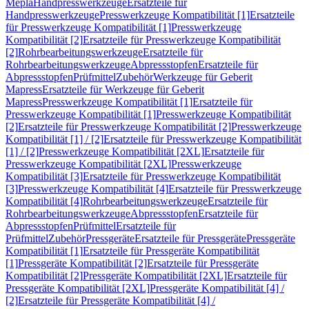
Mepla
Handpresswerkzeuge
Ersatzteile für
Handpresswerkzeuge
Presswerkzeuge Kompatibilität [1]
Ersatzteile
für Presswerkzeuge Kompatibilität [1]
Presswerkzeuge
Kompatibilität [2]
Ersatzteile für Presswerkzeuge Kompatibilität
[2]
Rohrbearbeitungswerkzeuge
Ersatzteile für
Rohrbearbeitungswerkzeuge
Abpressstopfen
Ersatzteile für
Abpressstopfen
Prüfmittel
Zubehör
Werkzeuge für Geberit
Mapress
Ersatzteile für Werkzeuge für Geberit
Mapress
Presswerkzeuge Kompatibilität [1]
Ersatzteile für
Presswerkzeuge Kompatibilität [1]
Presswerkzeuge Kompatibilität
[2]
Ersatzteile für Presswerkzeuge Kompatibilität [2]
Presswerkzeuge
Kompatibilität [1] / [2]
Ersatzteile für Presswerkzeuge Kompatibilität
[1] / [2]
Presswerkzeuge Kompatibilität [2XL]
Ersatzteile für
Presswerkzeuge Kompatibilität [2XL]
Presswerkzeuge
Kompatibilität [3]
Ersatzteile für Presswerkzeuge Kompatibilität
[3]
Presswerkzeuge Kompatibilität [4]
Ersatzteile für Presswerkzeuge
Kompatibilität [4]
Rohrbearbeitungswerkzeuge
Ersatzteile für
Rohrbearbeitungswerkzeuge
Abpressstopfen
Ersatzteile für
Abpressstopfen
Prüfmittel
Ersatzteile für
Prüfmittel
Zubehör
Pressgeräte
Ersatzteile für Pressgeräte
Pressgeräte
Kompatibilität [1]
Ersatzteile für Pressgeräte Kompatibilität
[1]
Pressgeräte Kompatibilität [2]
Ersatzteile für Pressgeräte
Kompatibilität [2]
Pressgeräte Kompatibilität [2XL]
Ersatzteile für
Pressgeräte Kompatibilität [2XL]
Pressgeräte Kompatibilität [4] /
[2]
Ersatzteile für Pressgeräte Kompatibilität [4] /