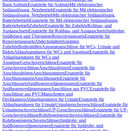
Basic
Aufputz
Ersatzteile für Aufputz
Mit elektronischer
Spülauslösung, Netzbetrieb
Ersatzteile für Mit elektronischer
Spülauslösung, Netzbetrieb
Mit elektronischer Spülauslösung,
Batteriebetrieb
Ersatzteile für Mit elektronischer Spülauslösung,
Batteriebetrieb
Zubehör
Ersatzteile für Zubehör
Rohbau- und
Austauschsets
Ersatzteile für Rohbau- und Austauschsets
Spülrohre,
Spülbögen und Übergänge
Renovierungssets
Ersatzteile für
Renovierungssets
Abdeckplatten
Sonstiges
Zubehör
Bedienhilfen
Apparateanschlüsse für WCs, Urinale und
Bidets
Ablaufgarnituren für WCs und Ausgüsse
Ersatzteile für
Ablaufgarnituren für WCs und
Ausgüsse
Geruchsverschlüsse
Ersatzteile für
Geruchsverschlüsse
Anschlussbögen
Ersatzteile für
Anschlussbögen
Anschlussstutzen
Ersatzteile für
Anschlussstutzen
Anschlusssets
Ersatzteile für
Anschlusssets
Spülbogenverlängerungen
Ersatzteile für
Spülbogenverlängerungen
Anschlüsse aus PVC
Ersatzteile für
Anschlüsse aus PVC
Manschetten und
Deckkappen
Ablaufgarnituren für Urinale
Ersatzteile für
Ablaufgarnituren für Urinale
Urinalgeruchsverschlüsse
Ersatzteile für
Urinalgeruchsverschlüsse
UP-Geruchsverschlüsse
Ersatzteile für UP-
Geruchsverschlüsse
Rohrbogengeruchsverschlüsses
Ersatzteile für
Rohrbogengeruchsverschlüsses
Spülrohr- und
Spülbogenverlängerungen
Ersatzteile für Spülrohr- und
Spülbogenverlängerungen
Anschlussstutzen
Ersatzteile für