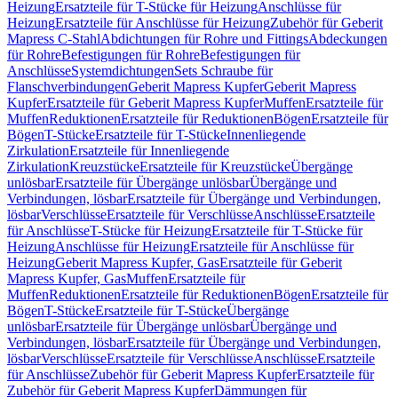
Heizung
Ersatzteile für T-Stücke für Heizung
Anschlüsse für
Heizung
Ersatzteile für Anschlüsse für Heizung
Zubehör für Geberit
Mapress C-Stahl
Abdichtungen für Rohre und Fittings
Abdeckungen
für Rohre
Befestigungen für Rohre
Befestigungen für
Anschlüsse
Systemdichtungen
Sets Schraube für
Flanschverbindungen
Geberit Mapress Kupfer
Geberit Mapress
Kupfer
Ersatzteile für Geberit Mapress Kupfer
Muffen
Ersatzteile für
Muffen
Reduktionen
Ersatzteile für Reduktionen
Bögen
Ersatzteile für
Bögen
T-Stücke
Ersatzteile für T-Stücke
Innenliegende
Zirkulation
Ersatzteile für Innenliegende
Zirkulation
Kreuzstücke
Ersatzteile für Kreuzstücke
Übergänge
unlösbar
Ersatzteile für Übergänge unlösbar
Übergänge und
Verbindungen, lösbar
Ersatzteile für Übergänge und Verbindungen,
lösbar
Verschlüsse
Ersatzteile für Verschlüsse
Anschlüsse
Ersatzteile
für Anschlüsse
T-Stücke für Heizung
Ersatzteile für T-Stücke für
Heizung
Anschlüsse für Heizung
Ersatzteile für Anschlüsse für
Heizung
Geberit Mapress Kupfer, Gas
Ersatzteile für Geberit
Mapress Kupfer, Gas
Muffen
Ersatzteile für
Muffen
Reduktionen
Ersatzteile für Reduktionen
Bögen
Ersatzteile für
Bögen
T-Stücke
Ersatzteile für T-Stücke
Übergänge
unlösbar
Ersatzteile für Übergänge unlösbar
Übergänge und
Verbindungen, lösbar
Ersatzteile für Übergänge und Verbindungen,
lösbar
Verschlüsse
Ersatzteile für Verschlüsse
Anschlüsse
Ersatzteile
für Anschlüsse
Zubehör für Geberit Mapress Kupfer
Ersatzteile für
Zubehör für Geberit Mapress Kupfer
Dämmungen für