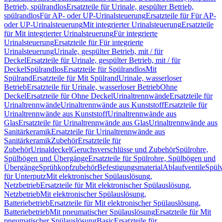
Betrieb, spülrandlos
Ersatzteile für Urinale, gespülter Betrieb,
spülrandlos
Für AP- oder UP-Urinalsteuerung
Ersatzteile für Für AP-
oder UP-Urinalsteuerung
Mit integrierter Urinalsteuerung
Ersatzteile
für Mit integrierter Urinalsteuerung
Für integrierte
Urinalsteuerung
Ersatzteile für Für integrierte
Urinalsteuerung
Urinale, gespülter Betrieb, mit / für
Deckel
Ersatzteile für Urinale, gespülter Betrieb, mit / für
Deckel
Spülrandlos
Ersatzteile für Spülrandlos
Mit
Spülrand
Ersatzteile für Mit Spülrand
Urinale, wasserloser
Betrieb
Ersatzteile für Urinale, wasserloser Betrieb
Ohne
Deckel
Ersatzteile für Ohne Deckel
Urinaltrennwände
Ersatzteile für
Urinaltrennwände
Urinaltrennwände aus Kunststoff
Ersatzteile für
Urinaltrennwände aus Kunststoff
Urinaltrennwände aus
Glas
Ersatzteile für Urinaltrennwände aus Glas
Urinaltrennwände aus
Sanitärkeramik
Ersatzteile für Urinaltrennwände aus
Sanitärkeramik
Zubehör
Ersatzteile für
Zubehör
Urinaldeckel
Geruchsverschlüsse und Zubehör
Spülrohre,
Spülbögen und Übergänge
Ersatzteile für Spülrohre, Spülbögen und
Übergänge
Sprühkopfzubehör
Befestigungsmaterial
Ablaufventile
Spülv
für Unterputz
Mit elektronischer Spülauslösung,
Netzbetrieb
Ersatzteile für Mit elektronischer Spülauslösung,
Netzbetrieb
Mit elektronischer Spülauslösung,
Batteriebetrieb
Ersatzteile für Mit elektronischer Spülauslösung,
Batteriebetrieb
Mit pneumatischer Spülauslösung
Ersatzteile für Mit
pneumatischer Spülauslösung
Basic
Ersatzteile für