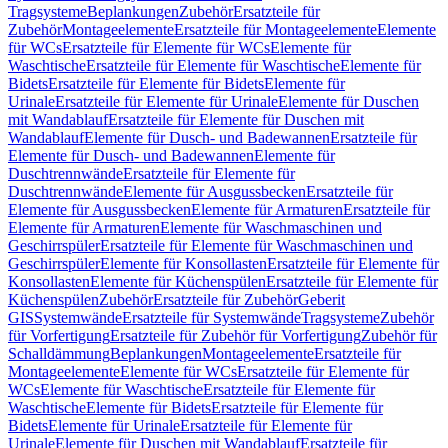
Tragsysteme
Beplankungen
Zubehör
Ersatzteile für
Zubehör
Montageelemente
Ersatzteile für Montageelemente
Elemente
für WCs
Ersatzteile für Elemente für WCs
Elemente für
Waschtische
Ersatzteile für Elemente für Waschtische
Elemente für
Bidets
Ersatzteile für Elemente für Bidets
Elemente für
Urinale
Ersatzteile für Elemente für Urinale
Elemente für Duschen
mit Wandablauf
Ersatzteile für Elemente für Duschen mit
Wandablauf
Elemente für Dusch- und Badewannen
Ersatzteile für
Elemente für Dusch- und Badewannen
Elemente für
Duschtrennwände
Ersatzteile für Elemente für
Duschtrennwände
Elemente für Ausgussbecken
Ersatzteile für
Elemente für Ausgussbecken
Elemente für Armaturen
Ersatzteile für
Elemente für Armaturen
Elemente für Waschmaschinen und
Geschirrspüler
Ersatzteile für Elemente für Waschmaschinen und
Geschirrspüler
Elemente für Konsollasten
Ersatzteile für Elemente für
Konsollasten
Elemente für Küchenspülen
Ersatzteile für Elemente für
Küchenspülen
Zubehör
Ersatzteile für Zubehör
Geberit
GIS
Systemwände
Ersatzteile für Systemwände
Tragsysteme
Zubehör
für Vorfertigung
Ersatzteile für Zubehör für Vorfertigung
Zubehör für
Schalldämmung
Beplankungen
Montageelemente
Ersatzteile für
Montageelemente
Elemente für WCs
Ersatzteile für Elemente für
WCs
Elemente für Waschtische
Ersatzteile für Elemente für
Waschtische
Elemente für Bidets
Ersatzteile für Elemente für
Bidets
Elemente für Urinale
Ersatzteile für Elemente für
Urinale
Elemente für Duschen mit Wandablauf
Ersatzteile für