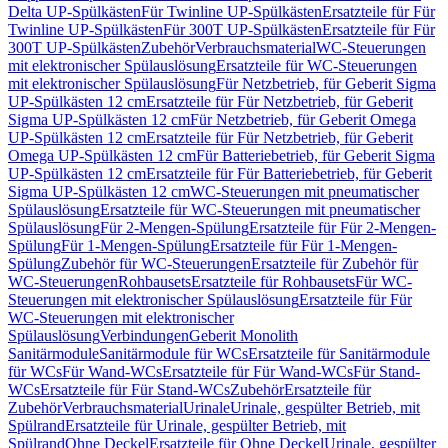
Delta UP-Spülkästen
Für Twinline UP-Spülkästen
Ersatzteile für Für
Twinline UP-Spülkästen
Für 300T UP-Spülkästen
Ersatzteile für Für
300T UP-Spülkästen
Zubehör
Verbrauchsmaterial
WC-Steuerungen
mit elektronischer Spülauslösung
Ersatzteile für WC-Steuerungen
mit elektronischer Spülauslösung
Für Netzbetrieb, für Geberit Sigma
UP-Spülkästen 12 cm
Ersatzteile für Für Netzbetrieb, für Geberit
Sigma UP-Spülkästen 12 cm
Für Netzbetrieb, für Geberit Omega
UP-Spülkästen 12 cm
Ersatzteile für Für Netzbetrieb, für Geberit
Omega UP-Spülkästen 12 cm
Für Batteriebetrieb, für Geberit Sigma
UP-Spülkästen 12 cm
Ersatzteile für Für Batteriebetrieb, für Geberit
Sigma UP-Spülkästen 12 cm
WC-Steuerungen mit pneumatischer
Spülauslösung
Ersatzteile für WC-Steuerungen mit pneumatischer
Spülauslösung
Für 2-Mengen-Spülung
Ersatzteile für Für 2-Mengen-
Spülung
Für 1-Mengen-Spülung
Ersatzteile für Für 1-Mengen-
Spülung
Zubehör für WC-Steuerungen
Ersatzteile für Zubehör für
WC-Steuerungen
Rohbausets
Ersatzteile für Rohbausets
Für WC-
Steuerungen mit elektronischer Spülauslösung
Ersatzteile für Für
WC-Steuerungen mit elektronischer
Spülauslösung
Verbindungen
Geberit Monolith
Sanitärmodule
Sanitärmodule für WCs
Ersatzteile für Sanitärmodule
für WCs
Für Wand-WCs
Ersatzteile für Für Wand-WCs
Für Stand-
WCs
Ersatzteile für Für Stand-WCs
Zubehör
Ersatzteile für
Zubehör
Verbrauchsmaterial
Urinale
Urinale, gespülter Betrieb, mit
Spülrand
Ersatzteile für Urinale, gespülter Betrieb, mit
Spülrand
Ohne Deckel
Ersatzteile für Ohne Deckel
Urinale, gespülter