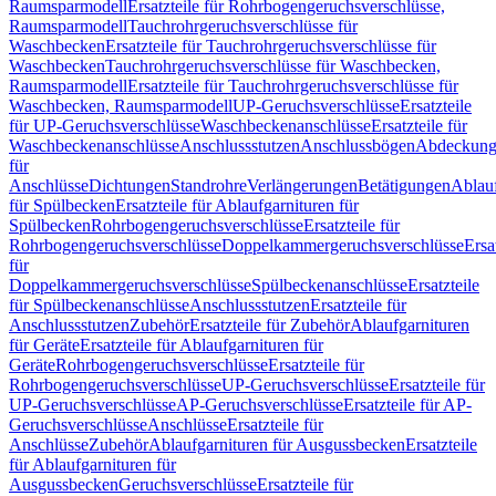
Raumsparmodell
Ersatzteile für Rohrbogengeruchsverschlüsse,
Raumsparmodell
Tauchrohrgeruchsverschlüsse für
Waschbecken
Ersatzteile für Tauchrohrgeruchsverschlüsse für
Waschbecken
Tauchrohrgeruchsverschlüsse für Waschbecken,
Raumsparmodell
Ersatzteile für Tauchrohrgeruchsverschlüsse für
Waschbecken, Raumsparmodell
UP-Geruchsverschlüsse
Ersatzteile
für UP-Geruchsverschlüsse
Waschbeckenanschlüsse
Ersatzteile für
Waschbeckenanschlüsse
Anschlussstutzen
Anschlussbögen
Abdeckung
für
Anschlüsse
Dichtungen
Standrohre
Verlängerungen
Betätigungen
Ablauf
für Spülbecken
Ersatzteile für Ablaufgarnituren für
Spülbecken
Rohrbogengeruchsverschlüsse
Ersatzteile für
Rohrbogengeruchsverschlüsse
Doppelkammergeruchsverschlüsse
Ersa
für
Doppelkammergeruchsverschlüsse
Spülbeckenanschlüsse
Ersatzteile
für Spülbeckenanschlüsse
Anschlussstutzen
Ersatzteile für
Anschlussstutzen
Zubehör
Ersatzteile für Zubehör
Ablaufgarnituren
für Geräte
Ersatzteile für Ablaufgarnituren für
Geräte
Rohrbogengeruchsverschlüsse
Ersatzteile für
Rohrbogengeruchsverschlüsse
UP-Geruchsverschlüsse
Ersatzteile für
UP-Geruchsverschlüsse
AP-Geruchsverschlüsse
Ersatzteile für AP-
Geruchsverschlüsse
Anschlüsse
Ersatzteile für
Anschlüsse
Zubehör
Ablaufgarnituren für Ausgussbecken
Ersatzteile
für Ablaufgarnituren für
Ausgussbecken
Geruchsverschlüsse
Ersatzteile für