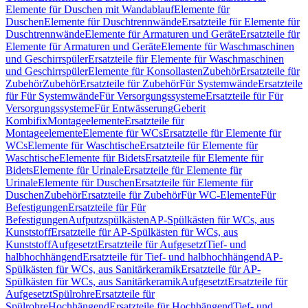
Elemente für Duschen mit Wandablauf
Elemente für
Duschen
Elemente für Duschtrennwände
Ersatzteile für Elemente für
Duschtrennwände
Elemente für Armaturen und Geräte
Ersatzteile für
Elemente für Armaturen und Geräte
Elemente für Waschmaschinen
und Geschirrspüler
Ersatzteile für Elemente für Waschmaschinen
und Geschirrspüler
Elemente für Konsollasten
Zubehör
Ersatzteile für
Zubehör
Zubehör
Ersatzteile für Zubehör
Für Systemwände
Ersatzteile
für Für Systemwände
Für Versorgungssysteme
Ersatzteile für Für
Versorgungssysteme
Für Entwässerung
Geberit
Kombifix
Montageelemente
Ersatzteile für
Montageelemente
Elemente für WCs
Ersatzteile für Elemente für
WCs
Elemente für Waschtische
Ersatzteile für Elemente für
Waschtische
Elemente für Bidets
Ersatzteile für Elemente für
Bidets
Elemente für Urinale
Ersatzteile für Elemente für
Urinale
Elemente für Duschen
Ersatzteile für Elemente für
Duschen
Zubehör
Ersatzteile für Zubehör
Für WC-Elemente
Für
Befestigungen
Ersatzteile für Für
Befestigungen
Aufputzspülkästen
AP-Spülkästen für WCs, aus
Kunststoff
Ersatzteile für AP-Spülkästen für WCs, aus
Kunststoff
Aufgesetzt
Ersatzteile für Aufgesetzt
Tief- und
halbhochhängend
Ersatzteile für Tief- und halbhochhängend
AP-
Spülkästen für WCs, aus Sanitärkeramik
Ersatzteile für AP-
Spülkästen für WCs, aus Sanitärkeramik
Aufgesetzt
Ersatzteile für
Aufgesetzt
Spülrohre
Ersatzteile für
Spülrohre
Hochhängend
Ersatzteile für Hochhängend
Tief- und