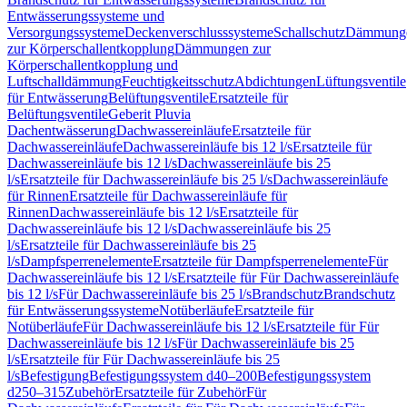
Entwässerungssysteme und
Versorgungssysteme
Deckenverschlusssysteme
Schallschutz
Dämmung
zur Körperschallentkopplung
Dämmungen zur
Körperschallentkopplung und
Luftschalldämmung
Feuchtigkeitsschutz
Abdichtungen
Lüftungsventile
für Entwässerung
Belüftungsventile
Ersatzteile für
Belüftungsventile
Geberit Pluvia
Dachentwässerung
Dachwassereinläufe
Ersatzteile für
Dachwassereinläufe
Dachwassereinläufe bis 12 l/s
Ersatzteile für
Dachwassereinläufe bis 12 l/s
Dachwassereinläufe bis 25
l/s
Ersatzteile für Dachwassereinläufe bis 25 l/s
Dachwassereinläufe
für Rinnen
Ersatzteile für Dachwassereinläufe für
Rinnen
Dachwassereinläufe bis 12 l/s
Ersatzteile für
Dachwassereinläufe bis 12 l/s
Dachwassereinläufe bis 25
l/s
Ersatzteile für Dachwassereinläufe bis 25
l/s
Dampfsperrenelemente
Ersatzteile für Dampfsperrenelemente
Für
Dachwassereinläufe bis 12 l/s
Ersatzteile für Für Dachwassereinläufe
bis 12 l/s
Für Dachwassereinläufe bis 25 l/s
Brandschutz
Brandschutz
für Entwässerungssysteme
Notüberläufe
Ersatzteile für
Notüberläufe
Für Dachwassereinläufe bis 12 l/s
Ersatzteile für Für
Dachwassereinläufe bis 12 l/s
Für Dachwassereinläufe bis 25
l/s
Ersatzteile für Für Dachwassereinläufe bis 25
l/s
Befestigung
Befestigungssystem d40–200
Befestigungssystem
d250–315
Zubehör
Ersatzteile für Zubehör
Für