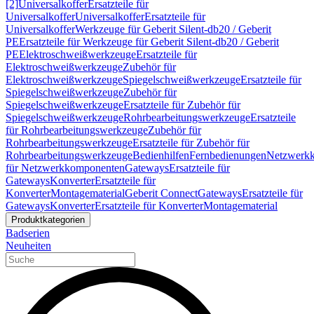
[2]
Universalkoffer
Ersatzteile für
Universalkoffer
Universalkoffer
Ersatzteile für
Universalkoffer
Werkzeuge für Geberit Silent-db20 / Geberit
PE
Ersatzteile für Werkzeuge für Geberit Silent-db20 / Geberit
PE
Elektroschweißwerkzeuge
Ersatzteile für
Elektroschweißwerkzeuge
Zubehör für
Elektroschweißwerkzeuge
Spiegelschweißwerkzeuge
Ersatzteile für
Spiegelschweißwerkzeuge
Zubehör für
Spiegelschweißwerkzeuge
Ersatzteile für Zubehör für
Spiegelschweißwerkzeuge
Rohrbearbeitungswerkzeuge
Ersatzteile
für Rohrbearbeitungswerkzeuge
Zubehör für
Rohrbearbeitungswerkzeuge
Ersatzteile für Zubehör für
Rohrbearbeitungswerkzeuge
Bedienhilfen
Fernbedienungen
Netzwerk
für Netzwerkkomponenten
Gateways
Ersatzteile für
Gateways
Konverter
Ersatzteile für
Konverter
Montagematerial
Geberit Connect
Gateways
Ersatzteile für
Gateways
Konverter
Ersatzteile für Konverter
Montagematerial
Produktkategorien
Badserien
Neuheiten