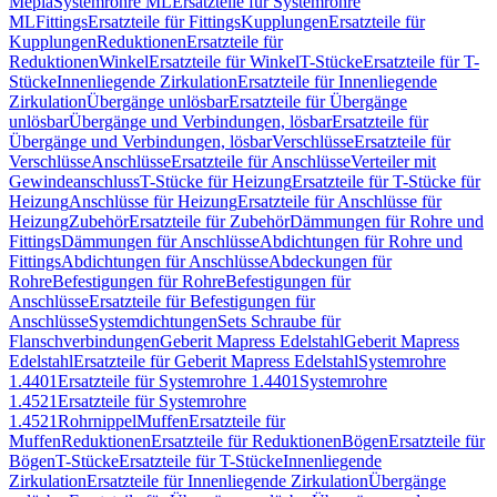
Mepla
Systemrohre ML
Ersatzteile für Systemrohre
ML
Fittings
Ersatzteile für Fittings
Kupplungen
Ersatzteile für
Kupplungen
Reduktionen
Ersatzteile für
Reduktionen
Winkel
Ersatzteile für Winkel
T-Stücke
Ersatzteile für T-
Stücke
Innenliegende Zirkulation
Ersatzteile für Innenliegende
Zirkulation
Übergänge unlösbar
Ersatzteile für Übergänge
unlösbar
Übergänge und Verbindungen, lösbar
Ersatzteile für
Übergänge und Verbindungen, lösbar
Verschlüsse
Ersatzteile für
Verschlüsse
Anschlüsse
Ersatzteile für Anschlüsse
Verteiler mit
Gewindeanschluss
T-Stücke für Heizung
Ersatzteile für T-Stücke für
Heizung
Anschlüsse für Heizung
Ersatzteile für Anschlüsse für
Heizung
Zubehör
Ersatzteile für Zubehör
Dämmungen für Rohre und
Fittings
Dämmungen für Anschlüsse
Abdichtungen für Rohre und
Fittings
Abdichtungen für Anschlüsse
Abdeckungen für
Rohre
Befestigungen für Rohre
Befestigungen für
Anschlüsse
Ersatzteile für Befestigungen für
Anschlüsse
Systemdichtungen
Sets Schraube für
Flanschverbindungen
Geberit Mapress Edelstahl
Geberit Mapress
Edelstahl
Ersatzteile für Geberit Mapress Edelstahl
Systemrohre
1.4401
Ersatzteile für Systemrohre 1.4401
Systemrohre
1.4521
Ersatzteile für Systemrohre
1.4521
Rohrnippel
Muffen
Ersatzteile für
Muffen
Reduktionen
Ersatzteile für Reduktionen
Bögen
Ersatzteile für
Bögen
T-Stücke
Ersatzteile für T-Stücke
Innenliegende
Zirkulation
Ersatzteile für Innenliegende Zirkulation
Übergänge