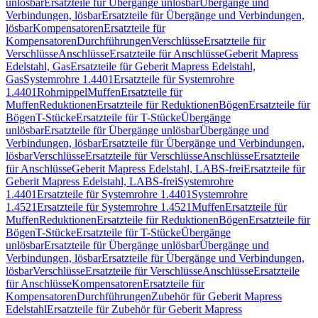
unlösbar
Ersatzteile für Übergänge unlösbar
Übergänge und
Verbindungen, lösbar
Ersatzteile für Übergänge und Verbindungen,
lösbar
Kompensatoren
Ersatzteile für
Kompensatoren
Durchführungen
Verschlüsse
Ersatzteile für
Verschlüsse
Anschlüsse
Ersatzteile für Anschlüsse
Geberit Mapress
Edelstahl, Gas
Ersatzteile für Geberit Mapress Edelstahl,
Gas
Systemrohre 1.4401
Ersatzteile für Systemrohre
1.4401
Rohrnippel
Muffen
Ersatzteile für
Muffen
Reduktionen
Ersatzteile für Reduktionen
Bögen
Ersatzteile für
Bögen
T-Stücke
Ersatzteile für T-Stücke
Übergänge
unlösbar
Ersatzteile für Übergänge unlösbar
Übergänge und
Verbindungen, lösbar
Ersatzteile für Übergänge und Verbindungen,
lösbar
Verschlüsse
Ersatzteile für Verschlüsse
Anschlüsse
Ersatzteile
für Anschlüsse
Geberit Mapress Edelstahl, LABS-frei
Ersatzteile für
Geberit Mapress Edelstahl, LABS-frei
Systemrohre
1.4401
Ersatzteile für Systemrohre 1.4401
Systemrohre
1.4521
Ersatzteile für Systemrohre 1.4521
Muffen
Ersatzteile für
Muffen
Reduktionen
Ersatzteile für Reduktionen
Bögen
Ersatzteile für
Bögen
T-Stücke
Ersatzteile für T-Stücke
Übergänge
unlösbar
Ersatzteile für Übergänge unlösbar
Übergänge und
Verbindungen, lösbar
Ersatzteile für Übergänge und Verbindungen,
lösbar
Verschlüsse
Ersatzteile für Verschlüsse
Anschlüsse
Ersatzteile
für Anschlüsse
Kompensatoren
Ersatzteile für
Kompensatoren
Durchführungen
Zubehör für Geberit Mapress
Edelstahl
Ersatzteile für Zubehör für Geberit Mapress