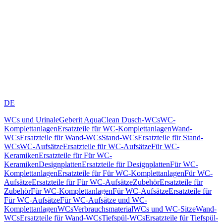
DE
WCs und Urinale
Geberit AquaClean Dusch-WCs
WC-
Komplettanlagen
Ersatzteile für WC-Komplettanlagen
Wand-
WCs
Ersatzteile für Wand-WCs
Stand-WCs
Ersatzteile für Stand-
WCs
WC-Aufsätze
Ersatzteile für WC-Aufsätze
Für WC-
Keramiken
Ersatzteile für Für WC-
Keramiken
Designplatten
Ersatzteile für Designplatten
Für WC-
Komplettanlagen
Ersatzteile für Für WC-Komplettanlagen
Für WC-
Aufsätze
Ersatzteile für Für WC-Aufsätze
Zubehör
Ersatzteile für
Zubehör
Für WC-Komplettanlagen
Für WC-Aufsätze
Ersatzteile für
Für WC-Aufsätze
Für WC-Aufsätze und WC-
Komplettanlagen
WCs
Verbrauchsmaterial
WCs und WC-Sitze
Wand-
WCs
Ersatzteile für Wand-WCs
Tiefspül-WCs
Ersatzteile für Tiefspül-