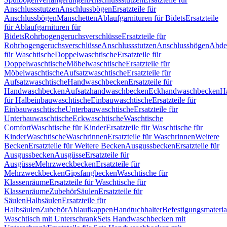
Anschlussstutzen
Anschlussbögen
Ersatzteile für
Anschlussbögen
Manschetten
Ablaufgarnituren für Bidets
Ersatzteile
für Ablaufgarnituren für
Bidets
Rohrbogengeruchsverschlüsse
Ersatzteile für
Rohrbogengeruchsverschlüsse
Anschlussstutzen
Anschlussbögen
Abde
für Waschtische
Doppelwaschtische
Ersatzteile für
Doppelwaschtische
Möbelwaschtische
Ersatzteile für
Möbelwaschtische
Aufsatzwaschtische
Ersatzteile für
Aufsatzwaschtische
Handwaschbecken
Ersatzteile für
Handwaschbecken
Aufsatzhandwaschbecken
Eckhandwaschbecken
H
für Halbeinbauwaschtische
Einbauwaschtische
Ersatzteile für
Einbauwaschtische
Unterbauwaschtische
Ersatzteile für
Unterbauwaschtische
Eckwaschtische
Waschtische
Comfort
Waschtische für Kinder
Ersatzteile für Waschtische für
Kinder
Waschtische
Waschrinnen
Ersatzteile für Waschrinnen
Weitere
Becken
Ersatzteile für Weitere Becken
Ausgussbecken
Ersatzteile für
Ausgussbecken
Ausgüsse
Ersatzteile für
Ausgüsse
Mehrzweckbecken
Ersatzteile für
Mehrzweckbecken
Gipsfangbecken
Waschtische für
Klassenräume
Ersatzteile für Waschtische für
Klassenräume
Zubehör
Säulen
Ersatzteile für
Säulen
Halbsäulen
Ersatzteile für
Halbsäulen
Zubehör
Ablaufkappen
Handtuchhalter
Befestigungsmateria
Waschtisch mit Unterschrank
Sets Handwaschbecken mit