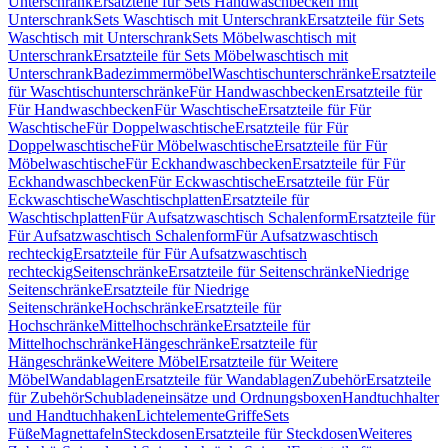
Unterschrank
Ersatzteile für Sets Handwaschbecken mit
Unterschrank
Sets Waschtisch mit Unterschrank
Ersatzteile für Sets
Waschtisch mit Unterschrank
Sets Möbelwaschtisch mit
Unterschrank
Ersatzteile für Sets Möbelwaschtisch mit
Unterschrank
Badezimmermöbel
Waschtischunterschränke
Ersatzteile
für Waschtischunterschränke
Für Handwaschbecken
Ersatzteile für
Für Handwaschbecken
Für Waschtische
Ersatzteile für Für
Waschtische
Für Doppelwaschtische
Ersatzteile für Für
Doppelwaschtische
Für Möbelwaschtische
Ersatzteile für Für
Möbelwaschtische
Für Eckhandwaschbecken
Ersatzteile für Für
Eckhandwaschbecken
Für Eckwaschtische
Ersatzteile für Für
Eckwaschtische
Waschtischplatten
Ersatzteile für
Waschtischplatten
Für Aufsatzwaschtisch Schalenform
Ersatzteile für
Für Aufsatzwaschtisch Schalenform
Für Aufsatzwaschtisch
rechteckig
Ersatzteile für Für Aufsatzwaschtisch
rechteckig
Seitenschränke
Ersatzteile für Seitenschränke
Niedrige
Seitenschränke
Ersatzteile für Niedrige
Seitenschränke
Hochschränke
Ersatzteile für
Hochschränke
Mittelhochschränke
Ersatzteile für
Mittelhochschränke
Hängeschränke
Ersatzteile für
Hängeschränke
Weitere Möbel
Ersatzteile für Weitere
Möbel
Wandablagen
Ersatzteile für Wandablagen
Zubehör
Ersatzteile
für Zubehör
Schubladeneinsätze und Ordnungsboxen
Handtuchhalter
und Handtuchhaken
Lichtelemente
Griffe
Sets
Füße
Magnettafeln
Steckdosen
Ersatzteile für Steckdosen
Weiteres