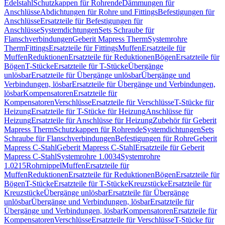
Edelstahl
Schutzkappen für Rohrende
Dämmungen für
Anschlüsse
Abdichtungen für Rohre und Fittings
Befestigungen für
Anschlüsse
Ersatzteile für Befestigungen für
Anschlüsse
Systemdichtungen
Sets Schraube für
Flanschverbindungen
Geberit Mapress Therm
Systemrohre
Therm
Fittings
Ersatzteile für Fittings
Muffen
Ersatzteile für
Muffen
Reduktionen
Ersatzteile für Reduktionen
Bögen
Ersatzteile für
Bögen
T-Stücke
Ersatzteile für T-Stücke
Übergänge
unlösbar
Ersatzteile für Übergänge unlösbar
Übergänge und
Verbindungen, lösbar
Ersatzteile für Übergänge und Verbindungen,
lösbar
Kompensatoren
Ersatzteile für
Kompensatoren
Verschlüsse
Ersatzteile für Verschlüsse
T-Stücke für
Heizung
Ersatzteile für T-Stücke für Heizung
Anschlüsse für
Heizung
Ersatzteile für Anschlüsse für Heizung
Zubehör für Geberit
Mapress Therm
Schutzkappen für Rohrende
Systemdichtungen
Sets
Schraube für Flanschverbindungen
Befestigungen für Rohre
Geberit
Mapress C-Stahl
Geberit Mapress C-Stahl
Ersatzteile für Geberit
Mapress C-Stahl
Systemrohre 1.0034
Systemrohre
1.0215
Rohrnippel
Muffen
Ersatzteile für
Muffen
Reduktionen
Ersatzteile für Reduktionen
Bögen
Ersatzteile für
Bögen
T-Stücke
Ersatzteile für T-Stücke
Kreuzstücke
Ersatzteile für
Kreuzstücke
Übergänge unlösbar
Ersatzteile für Übergänge
unlösbar
Übergänge und Verbindungen, lösbar
Ersatzteile für
Übergänge und Verbindungen, lösbar
Kompensatoren
Ersatzteile für
Kompensatoren
Verschlüsse
Ersatzteile für Verschlüsse
T-Stücke für