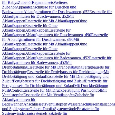
für Babys
Zubehör
Reparatursets
Weiteres
Zubehör
Apparateanschlüsse für Duschen und
Badewannen
Ablaufgarnituren für Duschwannen, d52
Ersatzteile für
Ablaufgarnituren für Duschwannen, d52
Mit
Ablaufkappen
Ersatzteile für Mit Ablaufkappen
Ohne
Ablaufkappen
Ersatzteile für Ohne
Ablaufkappen
Ablaufkappen
Ersatzteile für
Ablaufkappen
Ablaufgarnituren für Duschwannen, d90
Ersatzteile
für Ablaufgarnituren für Duschwannen, d90
Mit
Ablaufkappen
Ersatzteile für Mit Ablaufkappen
Ohne
Ablaufkappen
Ersatzteile für Ohne
Ablaufkappen
Ablaufkappen
Ersatzteile für
Ablaufkappen
Ablaufgarnituren für Badewannen, d52
Ersatzteile für
Ablaufgarnituren für Badewannen, d52
Mit
Drehbetätigung
Ersatzteile für Mit Drehbetätigung
Fertigbausets für
Drehbetätigung
Ersatzteile für Fertigbausets für Drehbetätigung
Mit
Drehbetätigung und Zulauf
Ersatzteile für Mit Drehbetätigung und
Zulauf
Fertigbausets für Drehbetätigung und Zulauf
Ersatzteile für
Fertigbausets für Drehbetätigung und Zulauf
Mit Druckbetätigung
PushControl
Ersatzteile für Mit Druckbetätigung PushControl
Mit
Ventilstopfen
Ersatzteile für Mit Ventilstopfen
Zubehör für
Ablaufgarnituren für
Badewannen
Anschlusssets
Ventilstopfen
Wasseranschlüsse
Installation
und Spülsysteme
Geberit Duofix
Systemwände
Ersatzteile für
Systemwände
Tragsysteme
Ersatzteile für