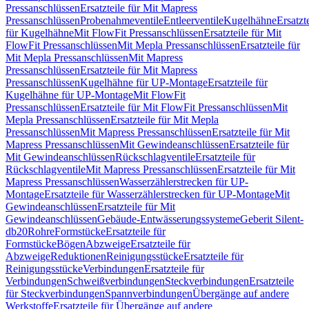
Pressanschlüssen
Ersatzteile für Mit Mapress
Pressanschlüssen
Probenahmeventile
Entleerventile
Kugelhähne
Ersatzt
für Kugelhähne
Mit FlowFit Pressanschlüssen
Ersatzteile für Mit
FlowFit Pressanschlüssen
Mit Mepla Pressanschlüssen
Ersatzteile für
Mit Mepla Pressanschlüssen
Mit Mapress
Pressanschlüssen
Ersatzteile für Mit Mapress
Pressanschlüssen
Kugelhähne für UP-Montage
Ersatzteile für
Kugelhähne für UP-Montage
Mit FlowFit
Pressanschlüssen
Ersatzteile für Mit FlowFit Pressanschlüssen
Mit
Mepla Pressanschlüssen
Ersatzteile für Mit Mepla
Pressanschlüssen
Mit Mapress Pressanschlüssen
Ersatzteile für Mit
Mapress Pressanschlüssen
Mit Gewindeanschlüssen
Ersatzteile für
Mit Gewindeanschlüssen
Rückschlagventile
Ersatzteile für
Rückschlagventile
Mit Mapress Pressanschlüssen
Ersatzteile für Mit
Mapress Pressanschlüssen
Wasserzählerstrecken für UP-
Montage
Ersatzteile für Wasserzählerstrecken für UP-Montage
Mit
Gewindeanschlüssen
Ersatzteile für Mit
Gewindeanschlüssen
Gebäude-Entwässerungssysteme
Geberit Silent-
db20
Rohre
Formstücke
Ersatzteile für
Formstücke
Bögen
Abzweige
Ersatzteile für
Abzweige
Reduktionen
Reinigungsstücke
Ersatzteile für
Reinigungsstücke
Verbindungen
Ersatzteile für
Verbindungen
Schweißverbindungen
Steckverbindungen
Ersatzteile
für Steckverbindungen
Spannverbindungen
Übergänge auf andere
Werkstoffe
Ersatzteile für Übergänge auf andere