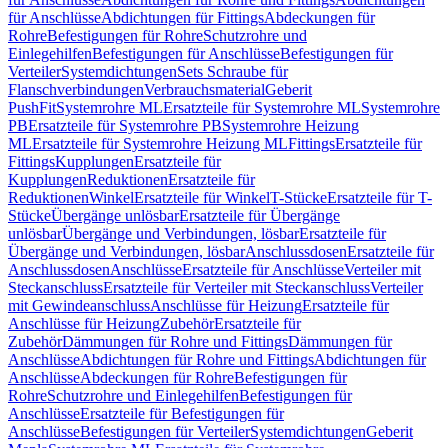
für Anschlüsse
Abdichtungen für Fittings
Abdeckungen für
Rohre
Befestigungen für Rohre
Schutzrohre und
Einlegehilfen
Befestigungen für Anschlüsse
Befestigungen für
Verteiler
Systemdichtungen
Sets Schraube für
Flanschverbindungen
Verbrauchsmaterial
Geberit
PushFit
Systemrohre ML
Ersatzteile für Systemrohre ML
Systemrohre
PB
Ersatzteile für Systemrohre PB
Systemrohre Heizung
ML
Ersatzteile für Systemrohre Heizung ML
Fittings
Ersatzteile für
Fittings
Kupplungen
Ersatzteile für
Kupplungen
Reduktionen
Ersatzteile für
Reduktionen
Winkel
Ersatzteile für Winkel
T-Stücke
Ersatzteile für T-
Stücke
Übergänge unlösbar
Ersatzteile für Übergänge
unlösbar
Übergänge und Verbindungen, lösbar
Ersatzteile für
Übergänge und Verbindungen, lösbar
Anschlussdosen
Ersatzteile für
Anschlussdosen
Anschlüsse
Ersatzteile für Anschlüsse
Verteiler mit
Steckanschluss
Ersatzteile für Verteiler mit Steckanschluss
Verteiler
mit Gewindeanschluss
Anschlüsse für Heizung
Ersatzteile für
Anschlüsse für Heizung
Zubehör
Ersatzteile für
Zubehör
Dämmungen für Rohre und Fittings
Dämmungen für
Anschlüsse
Abdichtungen für Rohre und Fittings
Abdichtungen für
Anschlüsse
Abdeckungen für Rohre
Befestigungen für
Rohre
Schutzrohre und Einlegehilfen
Befestigungen für
Anschlüsse
Ersatzteile für Befestigungen für
Anschlüsse
Befestigungen für Verteiler
Systemdichtungen
Geberit