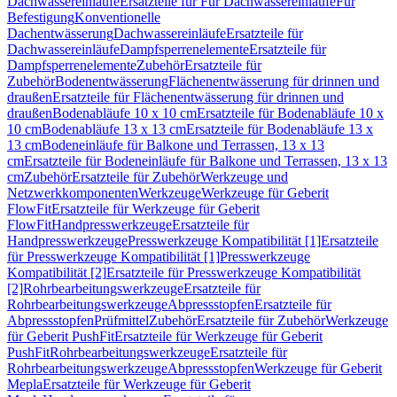
Dachwassereinläufe
Ersatzteile für Für Dachwassereinläufe
Für
Befestigung
Konventionelle
Dachentwässerung
Dachwassereinläufe
Ersatzteile für
Dachwassereinläufe
Dampfsperrenelemente
Ersatzteile für
Dampfsperrenelemente
Zubehör
Ersatzteile für
Zubehör
Bodenentwässerung
Flächenentwässerung für drinnen und
draußen
Ersatzteile für Flächenentwässerung für drinnen und
draußen
Bodenabläufe 10 x 10 cm
Ersatzteile für Bodenabläufe 10 x
10 cm
Bodenabläufe 13 x 13 cm
Ersatzteile für Bodenabläufe 13 x
13 cm
Bodeneinläufe für Balkone und Terrassen, 13 x 13
cm
Ersatzteile für Bodeneinläufe für Balkone und Terrassen, 13 x 13
cm
Zubehör
Ersatzteile für Zubehör
Werkzeuge und
Netzwerkkomponenten
Werkzeuge
Werkzeuge für Geberit
FlowFit
Ersatzteile für Werkzeuge für Geberit
FlowFit
Handpresswerkzeuge
Ersatzteile für
Handpresswerkzeuge
Presswerkzeuge Kompatibilität [1]
Ersatzteile
für Presswerkzeuge Kompatibilität [1]
Presswerkzeuge
Kompatibilität [2]
Ersatzteile für Presswerkzeuge Kompatibilität
[2]
Rohrbearbeitungswerkzeuge
Ersatzteile für
Rohrbearbeitungswerkzeuge
Abpressstopfen
Ersatzteile für
Abpressstopfen
Prüfmittel
Zubehör
Ersatzteile für Zubehör
Werkzeuge
für Geberit PushFit
Ersatzteile für Werkzeuge für Geberit
PushFit
Rohrbearbeitungswerkzeuge
Ersatzteile für
Rohrbearbeitungswerkzeuge
Abpressstopfen
Werkzeuge für Geberit
Mepla
Ersatzteile für Werkzeuge für Geberit