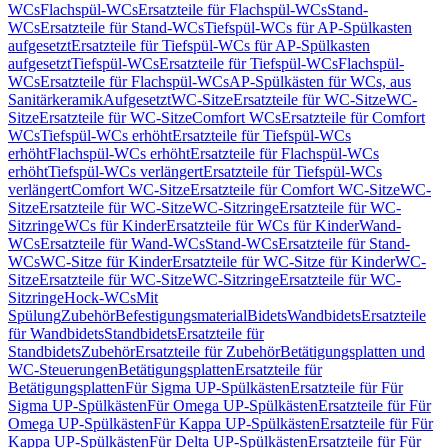
WCs
Flachspül-WCs
Ersatzteile für Flachspül-WCs
Stand-
WCs
Ersatzteile für Stand-WCs
Tiefspül-WCs für AP-Spülkasten
aufgesetzt
Ersatzteile für Tiefspül-WCs für AP-Spülkasten
aufgesetzt
Tiefspül-WCs
Ersatzteile für Tiefspül-WCs
Flachspül-
WCs
Ersatzteile für Flachspül-WCs
AP-Spülkästen für WCs, aus
Sanitärkeramik
Aufgesetzt
WC-Sitze
Ersatzteile für WC-Sitze
WC-
Sitze
Ersatzteile für WC-Sitze
Comfort WCs
Ersatzteile für Comfort
WCs
Tiefspül-WCs erhöht
Ersatzteile für Tiefspül-WCs
erhöht
Flachspül-WCs erhöht
Ersatzteile für Flachspül-WCs
erhöht
Tiefspül-WCs verlängert
Ersatzteile für Tiefspül-WCs
verlängert
Comfort WC-Sitze
Ersatzteile für Comfort WC-Sitze
WC-
Sitze
Ersatzteile für WC-Sitze
WC-Sitzringe
Ersatzteile für WC-
Sitzringe
WCs für Kinder
Ersatzteile für WCs für Kinder
Wand-
WCs
Ersatzteile für Wand-WCs
Stand-WCs
Ersatzteile für Stand-
WCs
WC-Sitze für Kinder
Ersatzteile für WC-Sitze für Kinder
WC-
Sitze
Ersatzteile für WC-Sitze
WC-Sitzringe
Ersatzteile für WC-
Sitzringe
Hock-WCs
Mit
Spülung
Zubehör
Befestigungsmaterial
Bidets
Wandbidets
Ersatzteile
für Wandbidets
Standbidets
Ersatzteile für
Standbidets
Zubehör
Ersatzteile für Zubehör
Betätigungsplatten und
WC-Steuerungen
Betätigungsplatten
Ersatzteile für
Betätigungsplatten
Für Sigma UP-Spülkästen
Ersatzteile für Für
Sigma UP-Spülkästen
Für Omega UP-Spülkästen
Ersatzteile für Für
Omega UP-Spülkästen
Für Kappa UP-Spülkästen
Ersatzteile für Für
Kappa UP-Spülkästen
Für Delta UP-Spülkästen
Ersatzteile für Für