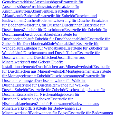
Geruchsverschlüsse
Anschlussbögen
Ersatzteile für
Anschlussbögen
Anschlussstutzen
Ersatzteile für
Anschlussstutzen
Ablaufventile
Ersatzteile für
Ablaufventile
Zubehör
Ersatzteile für Zubehör
Duschen und
Badewannen
Duschen
Bodenentwässerung für Duschen
Ersatzteile
für Bodenentwässerung für Duschen
Duschrinnen
Ersatzteile für
Duschrinnen
Zubehör für Duschrinnen
Ersatzteile für Zubehör für
Duschrinnen
Duschbodenabläufe
Ersatzteile für
Duschbodenabläufe
Zubehör für Duschbodenabläufe
Ersatzteile für
Zubehör für Duschbodenabläufe
Wandabläufe
Ersatzteile für
Wandabläufe
Zubehör für Wandabläufe
Ersatzteile für Zubehör für
Wandabläufe
Duschwannen und Duschflächen
Ersatzteile für
Duschwannen und Duschflächen
Duschflächen aus
Mineralwerkstoff und Geberit Duofix
Installationselemente
Duschflächen aus Mineralwerkstoff
Ersatzteile
für Duschflächen aus Mineralwerkstoff
Montageelemente
Ersatzteile
für Montageelemente
Zubehör
Duschabtrennungen
Ersatzteile für
Duschabtrennungen
Duschseitenwände für Walk-in-
Dusche
Ersatzteile für Duschseitenwände für Walk-in-
Dusche
Zubehör
Ersatzteile für Zubehör
Nischenablageboxen für
Duschen
Ersatzteile für Nischenablageboxen für
Duschen
Nischenablageboxen
Ersatzteile für
Nischenablageboxen
Zubehör
Badewannen
Badewannen aus
Mineralwerkstoff
Ersatzteile für Badewannen aus
Mineralwerkstoff
Badewannen für Babys
Ersatzteile für Badewannen