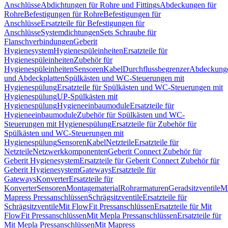
Anschlüsse
Abdichtungen für Rohre und Fittings
Abdeckungen für
Rohre
Befestigungen für Rohre
Befestigungen für
Anschlüsse
Ersatzteile für Befestigungen für
Anschlüsse
Systemdichtungen
Sets Schraube für
Flanschverbindungen
Geberit
Hygienesystem
Hygienespüleinheiten
Ersatzteile für
Hygienespüleinheiten
Zubehör für
Hygienespüleinheiten
Sensoren
Kabel
Durchflussbegrenzer
Abdeckung
und Abdeckplatten
Spülkästen und WC-Steuerungen mit
Hygienespülung
Ersatzteile für Spülkästen und WC-Steuerungen mit
Hygienespülung
UP-Spülkästen mit
Hygienespülung
Hygieneeinbaumodule
Ersatzteile für
Hygieneeinbaumodule
Zubehör für Spülkästen und WC-
Steuerungen mit Hygienespülung
Ersatzteile für Zubehör für
Spülkästen und WC-Steuerungen mit
Hygienespülung
Sensoren
Kabel
Netzteile
Ersatzteile für
Netzteile
Netzwerkkomponenten
Geberit Connect Zubehör für
Geberit Hygienesystem
Ersatzteile für Geberit Connect Zubehör für
Geberit Hygienesystem
Gateways
Ersatzteile für
Gateways
Konverter
Ersatzteile für
Konverter
Sensoren
Montagematerial
Rohrarmaturen
Geradsitzventile
Mi
Mapress Pressanschlüssen
Schrägsitzventile
Ersatzteile für
Schrägsitzventile
Mit FlowFit Pressanschlüssen
Ersatzteile für Mit
FlowFit Pressanschlüssen
Mit Mepla Pressanschlüssen
Ersatzteile für
Mit Mepla Pressanschlüssen
Mit Mapress