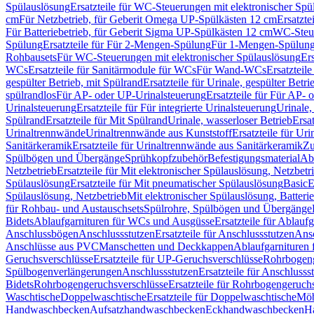
Spülauslösung
Ersatzteile für WC-Steuerungen mit elektronischer Spü
cm
Für Netzbetrieb, für Geberit Omega UP-Spülkästen 12 cm
Ersatzte
Für Batteriebetrieb, für Geberit Sigma UP-Spülkästen 12 cm
WC-Steue
Spülung
Ersatzteile für Für 2-Mengen-Spülung
Für 1-Mengen-Spülun
Rohbausets
Für WC-Steuerungen mit elektronischer Spülauslösung
Er
WCs
Ersatzteile für Sanitärmodule für WCs
Für Wand-WCs
Ersatztei
gespülter Betrieb, mit Spülrand
Ersatzteile für Urinale, gespülter Betr
spülrandlos
Für AP- oder UP-Urinalsteuerung
Ersatzteile für Für AP-
Urinalsteuerung
Ersatzteile für Für integrierte Urinalsteuerung
Urinale,
Spülrand
Ersatzteile für Mit Spülrand
Urinale, wasserloser Betrieb
Ersat
Urinaltrennwände
Urinaltrennwände aus Kunststoff
Ersatzteile für Ur
Sanitärkeramik
Ersatzteile für Urinaltrennwände aus Sanitärkeramik
Zu
Spülbögen und Übergänge
Sprühkopfzubehör
Befestigungsmaterial
Abl
Netzbetrieb
Ersatzteile für Mit elektronischer Spülauslösung, Netzbetr
Spülauslösung
Ersatzteile für Mit pneumatischer Spülauslösung
Basic
E
Spülauslösung, Netzbetrieb
Mit elektronischer Spülauslösung, Batterie
für Rohbau- und Austauschsets
Spülrohre, Spülbögen und Übergänge
Bidets
Ablaufgarnituren für WCs und Ausgüsse
Ersatzteile für Ablau
Anschlussbögen
Anschlussstutzen
Ersatzteile für Anschlussstutzen
Ansc
Anschlüsse aus PVC
Manschetten und Deckkappen
Ablaufgarnituren 
Geruchsverschlüsse
Ersatzteile für UP-Geruchsverschlüsse
Rohrbogeng
Spülbogenverlängerungen
Anschlussstutzen
Ersatzteile für Anschlusss
Bidets
Rohrbogengeruchsverschlüsse
Ersatzteile für Rohrbogengeruch
Waschtische
Doppelwaschtische
Ersatzteile für Doppelwaschtische
Möb
Handwaschbecken
Aufsatzhandwaschbecken
Eckhandwaschbecken
H