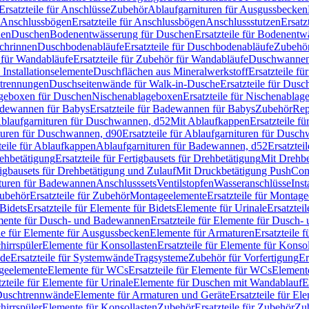
Ersatzteile für Anschlüsse
Zubehör
Ablaufgarnituren für Ausgussbecken
Anschlussbögen
Ersatzteile für Anschlussbögen
Anschlussstutzen
Ersatz
nen
Duschen
Bodenentwässerung für Duschen
Ersatzteile für Bodenent
schrinnen
Duschbodenabläufe
Ersatzteile für Duschbodenabläufe
Zubehör
für Wandabläufe
Ersatzteile für Zubehör für Wandabläufe
Duschwannen
Installationselemente
Duschflächen aus Mineralwerkstoff
Ersatzteile f
btrennungen
Duschseitenwände für Walk-in-Dusche
Ersatzteile für Dus
lageboxen für Duschen
Nischenablageboxen
Ersatzteile für Nischenabla
dewannen für Babys
Ersatzteile für Badewannen für Babys
Zubehör
Rep
 Ablaufgarnituren für Duschwannen, d52
Mit Ablaufkappen
Ersatzteile f
turen für Duschwannen, d90
Ersatzteile für Ablaufgarnituren für Dusc
teile für Ablaufkappen
Ablaufgarnituren für Badewannen, d52
Ersatztei
rehbetätigung
Ersatzteile für Fertigbausets für Drehbetätigung
Mit Drehbe
rtigbausets für Drehbetätigung und Zulauf
Mit Druckbetätigung PushCon
ituren für Badewannen
Anschlusssets
Ventilstopfen
Wasseranschlüsse
Inst
ubehör
Ersatzteile für Zubehör
Montageelemente
Ersatzteile für Montag
Bidets
Ersatzteile für Elemente für Bidets
Elemente für Urinale
Ersatztei
mente für Dusch- und Badewannen
Ersatzteile für Elemente für Dusch
ile für Elemente für Ausgussbecken
Elemente für Armaturen
Ersatzteile 
hirrspüler
Elemente für Konsollasten
Ersatzteile für Elemente für Konso
de
Ersatzteile für Systemwände
Tragsysteme
Zubehör für Vorfertigung
Er
ageelemente
Elemente für WCs
Ersatzteile für Elemente für WCs
Element
tzteile für Elemente für Urinale
Elemente für Duschen mit Wandablauf
E
r Duschtrennwände
Elemente für Armaturen und Geräte
Ersatzteile für E
hirrspüler
Elemente für Konsollasten
Zubehör
Ersatzteile für Zubehör
Zu