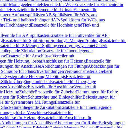
le für Montageelemente
Elemente für WCs
Ersatzteile für Elemente für
rinale
Ersatzteile für Elemente für Urinale
Elemente für
igungen
Aufputzspülkästen
AP-Spülkästen für WCs, aus
für Tief- und halbhochhängend
AP-Spülkästen für WCs, aus
ohre
Hochhängend
Ersatzteile für Hochhängend
Tief- und
llventile für AP-Spülkästen
Ersatzteile für Füllventile für AP-
ng
Ersatzteile für Spül-Stopp-Spülung
1-Mengen-Spülung
Ersatzteile für
satzteile für 2-Mengen-Spülung
Versorgungssysteme
Geberit
nenliegende Zirkulation
Ersatzteile für Innenliegende
sse
Ersatzteile für Anschlüsse
Verteiler mit
en für Heizung, lösbar
Anschlüsse für Heizung
Ersatzteile für
tungen für Anschlüsse
Abdichtungen für Fittings
Abdeckungen für
s Schraube für Flanschverbindungen
Verbrauchsmaterial
Geberit
e für Systemrohre Heizung ML
Fittings
Ersatzteile für
T-Stücke
Übergänge unlösbar
Ersatzteile für Übergänge
osen
Anschlüsse
Ersatzteile für Anschlüsse
Verteiler mit
für Heizung
Zubehör
Ersatzteile für Zubehör
Dämmungen für Rohre
ungen für Rohre
Schutzrohre und Einlegehilfen
Befestigungen für
ile für Systemrohre ML
Fittings
Ersatzteile für
T-Stücke
Innenliegende Zirkulation
Ersatzteile für Innenliegende
ndungen, lösbar
Verschlüsse
Ersatzteile für
schlüsse für Heizung
Ersatzteile für Anschlüsse für
s
Abdichtungen für Anschlüsse
Abdeckungen für Rohre
Befestigungen
en
Geberit Mapress Edelstahl
Geberit Mapress Edelstahl
Ersatzteile für