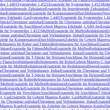
rohre 1.4401
Systemrohre 1.4521
Ersatzteile für Systemrohre 1.4521
Rohr
ücke
Innenliegende Zirkulation
Ersatzteile für Innenliegende Zirkulation
Ü
sbar
Kompensatoren
Ersatzteile für Kompensatoren
Durchführungen
Vers
press Edelstahl, Gas
Systemrohre 1.4401
Ersatzteile für Systemrohre 1.4
-Stücke
Übergänge unlösbar
Ersatzteile für Übergänge unlösbar
Übergäng
e
Ersatzteile für Anschlüsse
Geberit Mapress Edelstahl, LABS-frei
Ersat
eile für Systemrohre 1.4521
Muffen
Ersatzteile für Muffen
Reduktionen
Er
ergänge unlösbar
Übergänge und Verbindungen, lösbar
Ersatzteile für Ü
tzteile für Kompensatoren
Durchführungen
Zubehör für Geberit Mapress
ichtungen für Rohre und Fittings
Befestigungen für Anschlüsse
Ersatzte
ittings
Ersatzteile für Fittings
Muffen
Ersatzteile für Muffen
Reduktionen
ergänge unlösbar
Übergänge und Verbindungen, lösbar
Ersatzteile für Ü
eizung
Ersatzteile für T-Stücke für Heizung
Anschlüsse für Heizung
Ersat
ür Flanschverbindungen
Befestigungen für Rohre
Geberit Mapress C-Sta
zteile für Muffen
Reduktionen
Ersatzteile für Reduktionen
Bögen
Ersatzte
ar
Übergänge und Verbindungen, lösbar
Ersatzteile für Übergänge und 
eizung
Ersatzteile für T-Stücke für Heizung
Anschlüsse für Heizung
Ersat
festigungen für Rohre
Befestigungen für Anschlüsse
Systemdichtungen
S
r
Muffen
Ersatzteile für Muffen
Reduktionen
Ersatzteile für Reduktionen
tion
Kreuzstücke
Ersatzteile für Kreuzstücke
Übergänge unlösbar
Ersatzt
Ersatzteile für Verschlüsse
Anschlüsse
Ersatzteile für Anschlüsse
T-Stück
r, Gas
Ersatzteile für Geberit Mapress Kupfer, Gas
Muffen
Ersatzteile f
e für Übergänge unlösbar
Übergänge und Verbindungen, lösbar
Ersatzte
 Mapress Kupfer
Ersatzteile für Zubehör für Geberit Mapress Kupfer
Däm