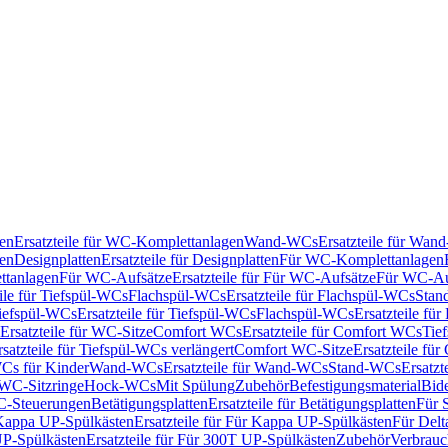
en
Ersatzteile für WC-Komplettanlagen
Wand-WCs
Ersatzteile für Wa
ken
Designplatten
Ersatzteile für Designplatten
Für WC-Komplettanlagen
tanlagen
Für WC-Aufsätze
Ersatzteile für Für WC-Aufsätze
Für WC-Au
eile für Tiefspül-WCs
Flachspül-WCs
Ersatzteile für Flachspül-WCs
Stan
iefspül-WCs
Ersatzteile für Tiefspül-WCs
Flachspül-WCs
Ersatzteile fü
Ersatzteile für WC-Sitze
Comfort WCs
Ersatzteile für Comfort WCs
Tie
rsatzteile für Tiefspül-WCs verlängert
Comfort WC-Sitze
Ersatzteile fü
WCs für Kinder
Wand-WCs
Ersatzteile für Wand-WCs
Stand-WCs
Ersatzt
r WC-Sitzringe
Hock-WCs
Mit Spülung
Zubehör
Befestigungsmaterial
Bide
C-Steuerungen
Betätigungsplatten
Ersatzteile für Betätigungsplatten
Für 
Kappa UP-Spülkästen
Ersatzteile für Für Kappa UP-Spülkästen
Für Delt
P-Spülkästen
Ersatzteile für Für 300T UP-Spülkästen
Zubehör
Verbrauc