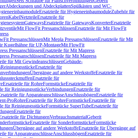
chtungen
Sets Schraube für Flanschverbindungen
Geberit
zer
Abdeckungen und Abdeckplatten
Spülkästen und WC-
gieneeinbaumodule
Ersatzteile für Hygieneeinbaumodule
Zubehör für
oren
Kabel
Netzteile
Ersatzteile für
Hygienesystem
Gateways
Ersatzteile für Gateways
Konverter
Ersatzteile
itzventile
Mit FlowFit Pressanschlüssen
Ersatzteile für Mit FlowFit
press
lowFit Pressanschlüssen
Mit Mepla Pressanschlüssen
Ersatzteile für Mit
 für Kugelhähne für UP-Montage
Mit FlowFit
ress Pressanschlüssen
Ersatzteile für Mit Mapress
ress Pressanschlüssen
Ersatzteile für Mit Mapress
teile für Mit Gewindeanschlüssen
Gebäude-
n
Reinigungsstücke
Ersatzteile für
nverbindungen
Übergänge auf andere Werkstoffe
Ersatzteile für
lusssteckmuffen
Ersatzteile für
re
Ersatzteile für Rohre
Formstücke
Ersatzteile für
ile für Reinigungsstücke
Verbindungen
Ersatzteile für
rsatzteile für Apparateanschlüsse
Anschlussbögen
Ersatzteile für
lent-Pro
Rohre
Ersatzteile für Rohre
Formstücke
Ersatzteile für
ile für Reinigungsstücke
Formstücke SuperTube
Ersatzteile für
ndungen
Ersatzteile für
Ersatzteile für Dichtungen
Verbrauchsmaterial
Geberit
nderformstücke
Ersatzteile für Sonderformstücke
Formstücke
ndungen
Übergänge auf andere Werkstoffe
Ersatzteile für Übergänge auf
teile für Apparateanschlüsse
Anschlussbögen
Ersatzteile für