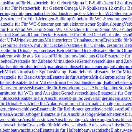
lauslösung
Für Netzbetrieb, für Geberit Sigma UP-Spülkästen 12 cm
Ers
ile für Für Netzbetrieb, für Geberit Omega UP-Spülkästen 12 cm
Für Ba
rungen mit pneumatischer Spülauslösung
Ersatzteile für WC-Steuerun
g
Ersatzteile für Für 1-Mengen-Spülung
Zubehör für WC-Steuerungen
Er
satzteile für Für WC-Steuerungen mit elektronischer Spülauslösung
Ver
le für Für Wand-WCs
Für Stand-WCs
Ersatzteile für Für Stand-WCs
Zube
ieb, mit Spülrand
Ohne Deckel
Ersatzteile für Ohne Deckel
Urinale, gespü
 oder UP-Urinalsteuerung
Mit integrierter Urinalsteuerung
Ersatzteile für 
 gespülter Betrieb, mit / für Deckel
Ersatzteile für Urinale, gespülter Bet
zteile für Urinale, wasserloser Betrieb
Ohne Deckel
Ersatzteile für Ohn
inaltrennwände aus Kunststoff
Urinaltrennwände aus Glas
Ersatzteile fü
behör
Ersatzteile für Zubehör
Urinaldeckel
Geruchsverschlüsse und Zub
aufventile
Spülverteiler
Apparateanschlüsse
Urinalsteuerungen
Unterput
ieb
Mit elektronischer Spülauslösung, Batteriebetrieb
Ersatzteile für Mit
rsatzteile für Basic
Aufputz
Ersatzteile für Aufputz
Mit elektronischer Sp
betrieb
Ersatzteile für Mit elektronischer Spülauslösung, Batteriebetrieb
Renovierungssets
Ersatzteile für Renovierungssets
Abdeckplatten
Sonsti
fgarnituren für WCs und Ausgüsse
Geruchsverschlüsse
Ersatzteile für Ge
hlusssets
Ersatzteile für Anschlusssets
Spülbogenverlängerungen
Ersatz
für Urinale
Ersatzteile für Ablaufgarnituren für Urinale
Urinalgeruchsver
eruchsverschlüsses
Ersatzteile für Rohrbogengeruchsverschlüsses
Spül
tutzen
Anschlussbögen
Ersatzteile für Anschlussbögen
Manschetten
Ablau
sverschlüsse
Anschlussstutzen
Anschlussbögen
Abdeckungen
Anschlüss
elwaschtische
Ersatzteile für Möbelwaschtische
Aufsatzwaschtische
Ers
albeinbauwaschtische
Ersatzteile für Halbeinbauwaschtische
Einbauwasc