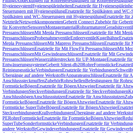
Fittings
Abdeckungen für Rohre
Befestigungen für Rohre
Befestigunge
Hygienesystem
Hygienespüleinheiten
Ersatzteile für Hygienespüleinhe
Steuerungen mit Hygienespülung
Ersatzteile für Spülkästen und WC
Spülkästen und WC-Steuerungen mit Hygienespülung
Ersatzteile fü
Netzteile
Netzwerkkomponenten
Geberit Connect Zubehör für Geberi
für Konverter
Sensoren
Montagematerial
Rohrarmaturen
Geradsitzventi
Pressanschlüssen
Mit Mepla Pressanschlüssen
Ersatzteile für Mit Mepl
Pressanschlüssen
Probenahmeventile
Entleerventile
Kugelhähne
Ersatzt
Mepla Pressanschlüssen
Mit Mapress Pressanschlüssen
Ersatzteile für
Pressanschlüssen
Ersatzteile für Mit FlowFit Pressanschlüssen
Mit Mep
Pressanschlüssen
Mit Gewindeanschlüssen
Ersatzteile für Mit Gewind
Pressanschlüssen
Wasserzählerstrecken für UP-Montage
Ersatzteile f
Entwässerungssysteme
Geberit Silent-db20
Rohre
Formstücke
Ersatztei
Reinigungsstücke
Verbindungen
Ersatzteile für Verbindungen
Schweiß
Übergänge auf andere Werkstoffe
Apparateanschlüsse
Ersatzteile für 
Anschlusssteckmuffen
Zubehör
Rohrschellen
Befestigungen für Rohrsc
Formstücke
Bögen
Ersatzteile für Bögen
Abzweige
Ersatzteile für Abz
Verbindungen
Steckverbindungen
Ersatzteile für Steckverbindungen
Kr
Anschlussbögen
Anschlussstutzen
Ersatzteile für Anschlussstutzen
Zub
Formstücke
Bögen
Ersatzteile für Bögen
Abzweige
Ersatzteile für Abz
Formstücke SuperTube
Bögen
Ersatzteile für Bögen
Abzweige
Ersatzte
Steckverbindungen
Krallverbindungen
Übergänge auf andere Werksto
PE
Rohre
Formstücke
Ersatzteile für Formstücke
Bögen
Abzweige
Redu
SuperTube
Sonderformstücke
Verbindungen
Ersatzteile für Verbindun
andere Werkstoffe
Gewindeverbindungen
Ersatzteile für Gewindever