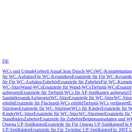
DE
WCs und Urinale
Geberit AquaClean Dusch-WCs
WC-Komplettanlag
für WC-Aufsätze
Für WC-Keramiken
Ersatzteile für Für WC-Kerami
für Für WC-Aufsätze
Zubehör
Ersatzteile für Zubehör
Für WC-Komplet
WC-Sitze
Wand-WCs
Ersatzteile für Wand-WCs
Tiefspül-WCs
Ersatzt
aufgesetzt
Ersatzteile für Tiefspül-WCs für AP-Spülkasten aufgesetzt
T
Sanitärkeramik
Aufgesetzt
WC-Sitze
Ersatzteile für WC-Sitze
WC-Sitze
erhöht
Ersatzteile für Flachspül-WCs erhöht
Tiefspül-WCs verlängert
E
Sitzringe
Ersatzteile für WC-Sitzringe
WCs für Kinder
Ersatzteile für 
Kinder
WC-Sitze
Ersatzteile für WC-Sitze
WC-Sitzringe
Ersatzteile fü
Standbidets
Zubehör
Ersatzteile für Zubehör
Betätigungsplatten und W
Omega UP-Spülkästen
Ersatzteile für Für Omega UP-Spülkästen
Für 
UP-Spülkästen
Ersatzteile für Für Twinline UP-Spülkästen
Für 300T U