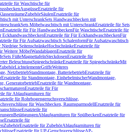
atzteile für Waschtische für
sgussbecken
Ausgüsse
Ersatzteile für
r Klassenräume
Zubehör
Säulen
Ersatzteile für
htisch mit Unterschrank
Sets Handwaschbecken mit
Unterschrank
Sets Möbelwaschtisch mit Unterschrank
Ersatzteile für Sets
en
Ersatzteile für Für Handwaschbecken
Für Waschtische
Ersatzteile für
r Eckhandwaschbecken
Ersatzteile für Für Eckhandwaschbecken
Für
atzteile für Für Aufsatzwaschtisch Schalenform
Für Aufsatzwaschtisch
ür Niedrige Seitenschränke
Hochschränke
Ersatzteile für
für Weitere Möbel
Wandablagen
Ersatzteile für
fe
Sets Füße
Magnettafeln
Steckdosen
Ersatzteile für
ierter Beleuchtung
Spiegelschränke
Ersatzteile für Spiegelschränke
Mit
Zubehör
Lichtelemente
Griffe
Weiteres
age, Netzbetrieb
Standmontage, Batteriebetrieb
Ersatzteile für
r
Ersatzteile für Standmontage, Einhebelmischer
Wandmontage,
, Generatorbetrieb
Ersatzteile für Wandmontage,
ischarmaturen
Ersatzteile für Für
eile für Ablaufgarnituren für
satzteile für Rohrbogengeruchsverschlüsse,
chsverschlüsse für Waschbecken, Raumsparmodell
Ersatzteile für
anschlüsse
Ersatzteile für
erungen
Betätigungen
Ablaufgarnituren für Spülbecken
Ersatzteile für
se
Ersatzteile für
en
Zubehör
Ersatzteile für Zubehör
Ablaufgarnituren für
chlüsse
Ersatzteile für UP-Geruchsverschlüsse
AP-