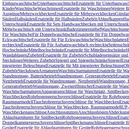
Einbauwaschtische
Unterbauwaschtische
Ersatzteile für Unterbauwasc
Kinder
Waschtische
Waschrinnen
Ersatzteile für Waschrinnen
Weitere 
Ausgüsse
Mehrzweckbecken
Ersatzteile für Mehrzweckbecken
Gipsfa
Säulen
Halbsäulen
Ersatzteile für Halbsäulen
Zubehör
Ablaufkappen
Ha
Unterschrank
Ersatzteile für Sets Handwaschbecken mit Unterschrank
Möbelwaschtisch mit Unterschrank
Badezimmermöbel
Waschtischunte
Für Waschtische
Für Doppelwaschtische
Ersatzteile für Für Doppelwa
Eckwaschtische
Ersatzteile für Für Eckwaschtische
Waschtischplatten
E
rechteckig
Ersatzteile für Für Aufsatzwaschtisch rechteckig
Seitenschr
Hochschränke
Mittelhochschränke
Ersatzteile für Mittelhochschränke
H
Wandablagen
Zubehör
Ersatzteile für Zubehör
Schubladeneinsätze un
Steckdosen
Weiteres Zubehör
Spiegel und Spiegelschränke
Spiegel
Ersa
integrierter Beleuchtung
Ersatzteile für Mit integrierter Beleuchtung
Oh
Zubehör
Steckdosen
Armaturen
Waschtischarmaturen
Ersatzteile für W
Standmontage, Batteriebetrieb
Standmontage, Generatorbetrieb
Ersatzt
Netzbetrieb
Ersatzteile für Wandmontage, Netzbetrieb
Wandmontage, Ba
Generatorbetrieb
Wandmontage, Zweigriffmischer
Ersatzteile für Wa
Waschtischarmaturen
Apparateanschlüsse für Waschplatz, Spülbecke
Waschbecken
Rohrbogengeruchsverschlüsse
Ersatzteile für Rohrboge
Raumsparmodell
Tauchrohrgeruchsverschlüsse für Waschbecken
Ersat
Tauchrohrgeruchsverschlüsse für Waschbecken, Raumsparmodell
UP-
Waschbeckenanschlüsse
Anschlussstutzen
Anschlussbögen
Abdeckung
Ablaufgarnituren für Spülbecken
Rohrbogengeruchsverschlüsse
Ersatz
Doppelkammergeruchsverschlüsse
Spülbeckenanschlüsse
Ersatzteile 
Geräte
Ersatzteile für Ablaufgarnituren für Geräte
Rohrbogengeruchsve