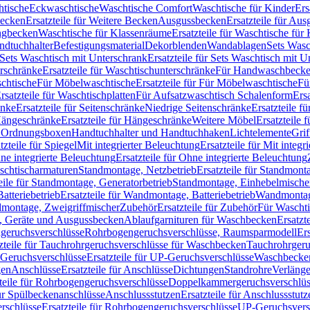
htische
Eckwaschtische
Waschtische Comfort
Waschtische für Kinder
Ers
Becken
Ersatzteile für Weitere Becken
Ausgussbecken
Ersatzteile für Au
ngbecken
Waschtische für Klassenräume
Ersatzteile für Waschtische fü
ndtuchhalter
Befestigungsmaterial
Dekorblenden
Wandablagen
Sets Wasc
Sets Waschtisch mit Unterschrank
Ersatzteile für Sets Waschtisch mit 
rschränke
Ersatzteile für Waschtischunterschränke
Für Handwaschbeck
schtische
Für Möbelwaschtische
Ersatzteile für Für Möbelwaschtische
Fü
rsatzteile für Waschtischplatten
Für Aufsatzwaschtisch Schalenform
Ers
änke
Ersatzteile für Seitenschränke
Niedrige Seitenschränke
Ersatzteile f
ängeschränke
Ersatzteile für Hängeschränke
Weitere Möbel
Ersatzteile 
d Ordnungsboxen
Handtuchhalter und Handtuchhaken
Lichtelemente
Grif
tzteile für Spiegel
Mit integrierter Beleuchtung
Ersatzteile für Mit integr
ne integrierte Beleuchtung
Ersatzteile für Ohne integrierte Beleuchtung
aschtischarmaturen
Standmontage, Netzbetrieb
Ersatzteile für Standmont
eile für Standmontage, Generatorbetrieb
Standmontage, Einhebelmische
tteriebetrieb
Ersatzteile für Wandmontage, Batteriebetrieb
Wandmontage
ndmontage, Zweigriffmischer
Zubehör
Ersatzteile für Zubehör
Für Wascht
n, Geräte und Ausgussbecken
Ablaufgarnituren für Waschbecken
Ersatzt
ngeruchsverschlüsse
Rohrbogengeruchsverschlüsse, Raumsparmodell
Er
zteile für Tauchrohrgeruchsverschlüsse für Waschbecken
Tauchrohrgeru
Geruchsverschlüsse
Ersatzteile für UP-Geruchsverschlüsse
Waschbecken
en
Anschlüsse
Ersatzteile für Anschlüsse
Dichtungen
Standrohre
Verläng
teile für Rohrbogengeruchsverschlüsse
Doppelkammergeruchsverschlüs
für Spülbeckenanschlüsse
Anschlussstutzen
Ersatzteile für Anschlussstutz
rschlüsse
Ersatzteile für Rohrbogengeruchsverschlüsse
UP-Geruchsvers