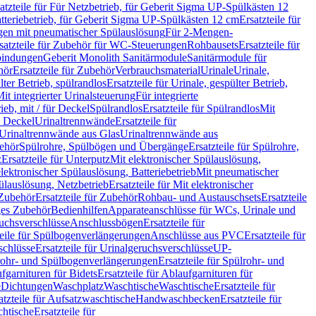
atzteile für Für Netzbetrieb, für Geberit Sigma UP-Spülkästen 12
tteriebetrieb, für Geberit Sigma UP-Spülkästen 12 cm
Ersatzteile für
gen mit pneumatischer Spülauslösung
Für 2-Mengen-
satzteile für Zubehör für WC-Steuerungen
Rohbausets
Ersatzteile für
bindungen
Geberit Monolith Sanitärmodule
Sanitärmodule für
hör
Ersatzteile für Zubehör
Verbrauchsmaterial
Urinale
Urinale,
lter Betrieb, spülrandlos
Ersatzteile für Urinale, gespülter Betrieb,
Mit integrierter Urinalsteuerung
Für integrierte
rieb, mit / für Deckel
Spülrandlos
Ersatzteile für Spülrandlos
Mit
e Deckel
Urinaltrennwände
Ersatzteile für
r Urinaltrennwände aus Glas
Urinaltrennwände aus
ehör
Spülrohre, Spülbögen und Übergänge
Ersatzteile für Spülrohre,
z
Ersatzteile für Unterputz
Mit elektronischer Spülauslösung,
 elektronischer Spülauslösung, Batteriebetrieb
Mit pneumatischer
ülauslösung, Netzbetrieb
Ersatzteile für Mit elektronischer
Zubehör
Ersatzteile für Zubehör
Rohbau- und Austauschsets
Ersatzteile
ges Zubehör
Bedienhilfen
Apparateanschlüsse für WCs, Urinale und
ruchsverschlüsse
Anschlussbögen
Ersatzteile für
teile für Spülbogenverlängerungen
Anschlüsse aus PVC
Ersatzteile für
schlüsse
Ersatzteile für Urinalgeruchsverschlüsse
UP-
rohr- und Spülbogenverlängerungen
Ersatzteile für Spülrohr- und
fgarnituren für Bidets
Ersatzteile für Ablaufgarnituren für
e
Dichtungen
Waschplatz
Waschtische
Waschtische
Ersatzteile für
atzteile für Aufsatzwaschtische
Handwaschbecken
Ersatzteile für
htische
Ersatzteile für