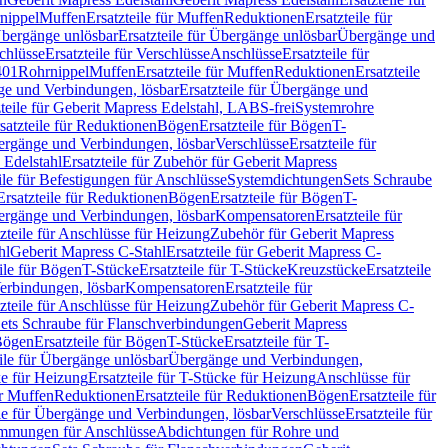
nippel
Muffen
Ersatzteile für Muffen
Reduktionen
Ersatzteile für
bergänge unlösbar
Ersatzteile für Übergänge unlösbar
Übergänge und
chlüsse
Ersatzteile für Verschlüsse
Anschlüsse
Ersatzteile für
401
Rohrnippel
Muffen
Ersatzteile für Muffen
Reduktionen
Ersatzteile
e und Verbindungen, lösbar
Ersatzteile für Übergänge und
zteile für Geberit Mapress Edelstahl, LABS-frei
Systemrohre
satzteile für Reduktionen
Bögen
Ersatzteile für Bögen
T-
bergänge und Verbindungen, lösbar
Verschlüsse
Ersatzteile für
 Edelstahl
Ersatzteile für Zubehör für Geberit Mapress
ile für Befestigungen für Anschlüsse
Systemdichtungen
Sets Schraube
Ersatzteile für Reduktionen
Bögen
Ersatzteile für Bögen
T-
bergänge und Verbindungen, lösbar
Kompensatoren
Ersatzteile für
zteile für Anschlüsse für Heizung
Zubehör für Geberit Mapress
hl
Geberit Mapress C-Stahl
Ersatzteile für Geberit Mapress C-
ile für Bögen
T-Stücke
Ersatzteile für T-Stücke
Kreuzstücke
Ersatzteile
Verbindungen, lösbar
Kompensatoren
Ersatzteile für
zteile für Anschlüsse für Heizung
Zubehör für Geberit Mapress C-
ets Schraube für Flanschverbindungen
Geberit Mapress
Bögen
Ersatzteile für Bögen
T-Stücke
Ersatzteile für T-
eile für Übergänge unlösbar
Übergänge und Verbindungen,
e für Heizung
Ersatzteile für T-Stücke für Heizung
Anschlüsse für
ür Muffen
Reduktionen
Ersatzteile für Reduktionen
Bögen
Ersatzteile für
ile für Übergänge und Verbindungen, lösbar
Verschlüsse
Ersatzteile für
mungen für Anschlüsse
Abdichtungen für Rohre und