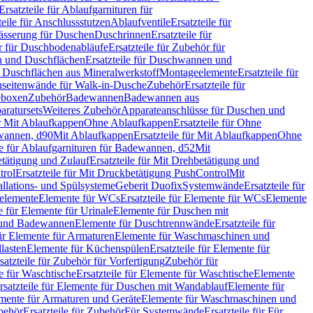
Ersatzteile für Ablaufgarnituren für
teile für Anschlussstutzen
Ablaufventile
Ersatzteile für
wässerung für Duschen
Duschrinnen
Ersatzteile für
 für Duschbodenabläufe
Ersatzteile für Zubehör für
 und Duschflächen
Ersatzteile für Duschwannen und
ür Duschflächen aus Mineralwerkstoff
Montageelemente
Ersatzteile für
chseitenwände für Walk-in-Dusche
Zubehör
Ersatzteile für
geboxen
Zubehör
Badewannen
Badewannen aus
aratursets
Weiteres Zubehör
Apparateanschlüsse für Duschen und
ür Mit Ablaufkappen
Ohne Ablaufkappen
Ersatzteile für Ohne
hwannen, d90
Mit Ablaufkappen
Ersatzteile für Mit Ablaufkappen
Ohne
le für Ablaufgarnituren für Badewannen, d52
Mit
tätigung und Zulauf
Ersatzteile für Mit Drehbetätigung und
trol
Ersatzteile für Mit Druckbetätigung PushControl
Mit
allations- und Spülsysteme
Geberit Duofix
Systemwände
Ersatzteile für
eelemente
Elemente für WCs
Ersatzteile für Elemente für WCs
Elemente
le für Elemente für Urinale
Elemente für Duschen mit
- und Badewannen
Elemente für Duschtrennwände
Ersatzteile für
für Elemente für Armaturen
Elemente für Waschmaschinen und
llasten
Elemente für Küchenspülen
Ersatzteile für Elemente für
satzteile für Zubehör für Vorfertigung
Zubehör für
e für Waschtische
Ersatzteile für Elemente für Waschtische
Elemente
rsatzteile für Elemente für Duschen mit Wandablauf
Elemente für
lemente für Armaturen und Geräte
Elemente für Waschmaschinen und
behör
Ersatzteile für Zubehör
Für Systemwände
Ersatzteile für Für