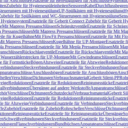
n für Anschlüsse
Ersatzteile für Befestigungen für Anschlüsse
Systemdi
iten
Zubehör für Hygienespüleinheiten
Sensoren
Kabel
Durchflussbegren
-Steuerungen mit Hygienespülung
UP-Spülkästen mit Hygienespülung
Hy
r Zubehör für Spülkästen und WC-Steuerungen mit Hygienespülung
Sens
t Hygienesystem
Ersatzteile für Geberit Connect Zubehör für Geberit 
le
Mit Mapress Pressanschlüssen
Schrägsitzventile
Ersatzteile für Schrägs
a Pressanschlüssen
Mit Mapress Pressanschlüssen
Ersatzteile für Mit Ma
eile für Kugelhähne
Mit FlowFit Pressanschlüssen
Ersatzteile für Mit F
 Mit Mapress Pressanschlüssen
Kugelhähne für UP-Montage
Ersatzteile
la Pressanschlüssen
Ersatzteile für Mit Mepla Pressanschlüssen
Mit Map
eanschlüssen
Rückschlagventile
Ersatzteile für Rückschlagventile
Mit Map
ür Wasserzählerstrecken für UP-Montage
Mit Gewindeanschlüssen
Ersatz
le für Formstücke
Bögen
Abzweige
Ersatzteile für Abzweige
Reduktione
verbindungen
Steckverbindungen
Ersatzteile für Steckverbindungen
Span
Apparateanschlüsse
Anschlussbögen
Ersatzteile für Anschlussbögen
Ansch
hellen
Verschlüsse
Dichtungen
Verbrauchsmaterial
Geberit Silent-PP
Roh
weige
Reduktionen
Ersatzteile für Reduktionen
Reinigungsstücke
Ersatzte
allverbindungen
Übergänge auf andere Werkstoffe
Apparateanschlüsse
E
ehör
Verschlüsse
Dichtungen
Schutzdeckel
Verbrauchsmaterial
Geberit Si
weige
Reduktionen
Ersatzteile für Reduktionen
Reinigungsstücke
Ersatzte
ile für Abzweige
Verbindungen
Ersatzteile für Verbindungen
Steckverbi
ffe
Zubehör
Ersatzteile für Zubehör
Rohrschellen
Verschlüsse
Dichtungen
ktionen
Reinigungsstücke
Ersatzteile für Reinigungsstücke
Übergänge
So
gen
Schweißverbindungen
Steckverbindungen
Ersatzteile für Steckverbi
bindungen
Flanschverbindungen
Bundbüchsen
Apparateanschlüsse
Ersatz