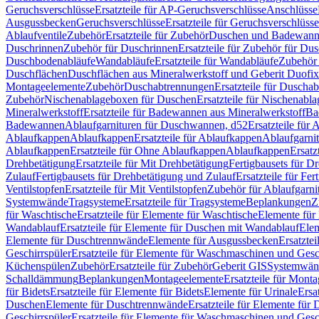
Geruchsverschlüsse
Ersatzteile für AP-Geruchsverschlüsse
Anschlüsse
Ausgussbecken
Geruchsverschlüsse
Ersatzteile für Geruchsverschlüsse
Ablaufventile
Zubehör
Ersatzteile für Zubehör
Duschen und Badewan
Duschrinnen
Zubehör für Duschrinnen
Ersatzteile für Zubehör für Du
Duschbodenabläufe
Wandabläufe
Ersatzteile für Wandabläufe
Zubehör 
Duschflächen
Duschflächen aus Mineralwerkstoff und Geberit Duofix 
Montageelemente
Zubehör
Duschabtrennungen
Ersatzteile für Duscha
Zubehör
Nischenablageboxen für Duschen
Ersatzteile für Nischenab
Mineralwerkstoff
Ersatzteile für Badewannen aus Mineralwerkstoff
Ba
Badewannen
Ablaufgarnituren für Duschwannen, d52
Ersatzteile für
Ablaufkappen
Ablaufkappen
Ersatzteile für Ablaufkappen
Ablaufgarni
Ablaufkappen
Ersatzteile für Ohne Ablaufkappen
Ablaufkappen
Ersatz
Drehbetätigung
Ersatzteile für Mit Drehbetätigung
Fertigbausets für D
Zulauf
Fertigbausets für Drehbetätigung und Zulauf
Ersatzteile für Fe
Ventilstopfen
Ersatzteile für Mit Ventilstopfen
Zubehör für Ablaufgarn
Systemwände
Tragsysteme
Ersatzteile für Tragsysteme
Beplankungen
Z
für Waschtische
Ersatzteile für Elemente für Waschtische
Elemente für 
Wandablauf
Ersatzteile für Elemente für Duschen mit Wandablauf
Ele
Elemente für Duschtrennwände
Elemente für Ausgussbecken
Ersatzte
Geschirrspüler
Ersatzteile für Elemente für Waschmaschinen und Gesc
Küchenspülen
Zubehör
Ersatzteile für Zubehör
Geberit GIS
Systemwän
Schalldämmung
Beplankungen
Montageelemente
Ersatzteile für Mont
für Bidets
Ersatzteile für Elemente für Bidets
Elemente für Urinale
Ersa
Duschen
Elemente für Duschtrennwände
Ersatzteile für Elemente fü
Geschirrspüler
Ersatzteile für Elemente für Waschmaschinen und Gesc