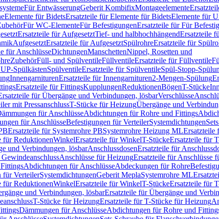
ssysteme
Für Entwässerung
Geberit Kombifix
Montageelemente
Ersatztei
he
Elemente für Bidets
Ersatzteile für Elemente für Bidets
Elemente für U
 Zubehör
Für WC-Elemente
Für Befestigungen
Ersatzteile für Für Befest
esetzt
Ersatzteile für Aufgesetzt
Tief- und halbhochhängend
Ersatzteile 
amik
Aufgesetzt
Ersatzteile für Aufgesetzt
Spülrohre
Ersatzteile für Spülr
le für Anschlüsse
Dichtungen
Manschetten
Nippel, Rosetten und
ohre
Zubehör
Füll- und Spülventile
Füllventile
Ersatzteile für Füllventile
Fü
ür UP-Spülkästen
Spülventile
Ersatzteile für Spülventile
Spül-Stopp-Spülu
ung
Innengarnituren
Ersatzteile für Innengarnituren
2-Mengen-Spülung
Er
ttings
Ersatzteile für Fittings
Kupplungen
Reduktionen
Bögen
T-Stücke
In
Ersatzteile für Übergänge und Verbindungen, lösbar
Verschlüsse
Anschlü
iler mit Pressanschluss
T-Stücke für Heizung
Übergänge und Verbindung
ämmungen für Anschlüsse
Abdichtungen für Rohre und Fittings
Abdich
gungen für Anschlüsse
Befestigungen für Verteiler
Systemdichtungen
Set
 PB
Ersatzteile für Systemrohre PB
Systemrohre Heizung ML
Ersatzteil
le für Reduktionen
Winkel
Ersatzteile für Winkel
T-Stücke
Ersatzteile für 
nge und Verbindungen, lösbar
Anschlussdosen
Ersatzteile für Anschlussd
it Gewindeanschluss
Anschlüsse für Heizung
Ersatzteile für Anschlüsse 
Fittings
Abdichtungen für Anschlüsse
Abdeckungen für Rohre
Befestig
für Verteiler
Systemdichtungen
Geberit Mepla
Systemrohre ML
Ersatzte
le für Reduktionen
Winkel
Ersatzteile für Winkel
T-Stücke
Ersatzteile für 
rgänge und Verbindungen, lösbar
Ersatzteile für Übergänge und Verbi
deanschluss
T-Stücke für Heizung
Ersatzteile für T-Stücke für Heizung
An
ttings
Dämmungen für Anschlüsse
Abdichtungen für Rohre und Fitting
für Anschlüsse
Systemdichtungen
Sets Schraube für Flanschverbindung