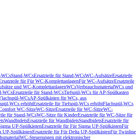
nd-WCs
Stand-WCs
Ersatzteile für Stand-WCs
WC-Aufsätze
Ersatzteile
Ersatzteile für Für WC-Komplettanlagen
Für WC-Aufsätze
Ersatzteile
fsätze und WC-Komplettanlagen
WCs
Verbrauchsmaterial
WCs und
d-WCs
Ersatzteile für Stand-WCs
Tiefspül-WCs für AP-Spülkasten
r Flachspül-WCs
AP-Spülkästen für WCs, aus
fspül-WCs erhöht
Ersatzteile für Tiefspül-WCs erhöht
Flachspül-WCs
r Comfort WC-Sitze
WC-Sitze
Ersatzteile für WC-Sitze
WC-
eile für Stand-WCs
WC-Sitze für Kinder
Ersatzteile für WC-Sitze für
ts
Wandbidets
Ersatzteile für Wandbidets
Standbidets
Ersatzteile für
Sigma UP-Spülkästen
Ersatzteile für Für Sigma UP-Spülkästen
Für
a UP-Spülkästen
Ersatzteile für Für Delta UP-Spülkästen
Für Twinline
hsmaterial
WC-Steuerungen mit elektronischer