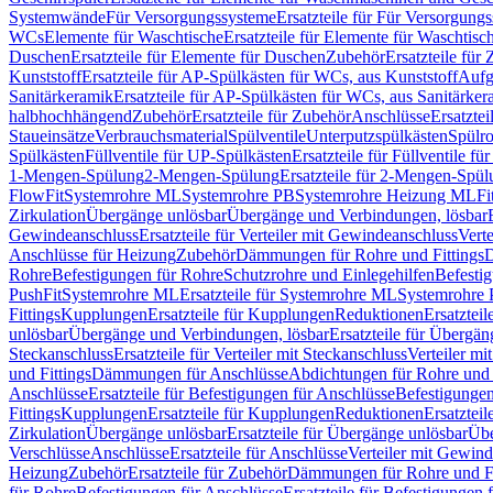
Systemwände
Für Versorgungssysteme
Ersatzteile für Für Versorgung
WCs
Elemente für Waschtische
Ersatzteile für Elemente für Waschtisc
Duschen
Ersatzteile für Elemente für Duschen
Zubehör
Ersatzteile für
Kunststoff
Ersatzteile für AP-Spülkästen für WCs, aus Kunststoff
Aufg
Sanitärkeramik
Ersatzteile für AP-Spülkästen für WCs, aus Sanitärker
halbhochhängend
Zubehör
Ersatzteile für Zubehör
Anschlüsse
Ersatztei
Staueinsätze
Verbrauchsmaterial
Spülventile
Unterputzspülkästen
Spülr
Spülkästen
Füllventile für UP-Spülkästen
Ersatzteile für Füllventile f
1-Mengen-Spülung
2-Mengen-Spülung
Ersatzteile für 2-Mengen-Spül
FlowFit
Systemrohre ML
Systemrohre PB
Systemrohre Heizung ML
Fi
Zirkulation
Übergänge unlösbar
Übergänge und Verbindungen, lösbar
Gewindeanschluss
Ersatzteile für Verteiler mit Gewindeanschluss
Verte
Anschlüsse für Heizung
Zubehör
Dämmungen für Rohre und Fittings
D
Rohre
Befestigungen für Rohre
Schutzrohre und Einlegehilfen
Befesti
PushFit
Systemrohre ML
Ersatzteile für Systemrohre ML
Systemrohre
Fittings
Kupplungen
Ersatzteile für Kupplungen
Reduktionen
Ersatztei
unlösbar
Übergänge und Verbindungen, lösbar
Ersatzteile für Übergä
Steckanschluss
Ersatzteile für Verteiler mit Steckanschluss
Verteiler m
und Fittings
Dämmungen für Anschlüsse
Abdichtungen für Rohre und 
Anschlüsse
Ersatzteile für Befestigungen für Anschlüsse
Befestigungen 
Fittings
Kupplungen
Ersatzteile für Kupplungen
Reduktionen
Ersatztei
Zirkulation
Übergänge unlösbar
Ersatzteile für Übergänge unlösbar
Übe
Verschlüsse
Anschlüsse
Ersatzteile für Anschlüsse
Verteiler mit Gewin
Heizung
Zubehör
Ersatzteile für Zubehör
Dämmungen für Rohre und Fi
für Rohre
Befestigungen für Anschlüsse
Ersatzteile für Befestigungen 