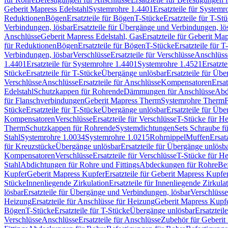
Geberit Mapress Edelstahl
Systemrohre 1.4401
Ersatzteile für System
Reduktionen
Bögen
Ersatzteile für Bögen
T-Stücke
Ersatzteile für T-St
Verbindungen, lösbar
Ersatzteile für Übergänge und Verbindungen, lö
Anschlüsse
Geberit Mapress Edelstahl, Gas
Ersatzteile für Geberit Ma
für Reduktionen
Bögen
Ersatzteile für Bögen
T-Stücke
Ersatzteile für T
Verbindungen, lösbar
Verschlüsse
Ersatzteile für Verschlüsse
Anschlüss
1.4401
Ersatzteile für Systemrohre 1.4401
Systemrohre 1.4521
Ersatzt
Stücke
Ersatzteile für T-Stücke
Übergänge unlösbar
Ersatzteile für Üb
Verschlüsse
Anschlüsse
Ersatzteile für Anschlüsse
Kompensatoren
Ersa
Edelstahl
Schutzkappen für Rohrende
Dämmungen für Anschlüsse
Abd
für Flanschverbindungen
Geberit Mapress Therm
Systemrohre Therm
F
Stücke
Ersatzteile für T-Stücke
Übergänge unlösbar
Ersatzteile für Üb
Kompensatoren
Verschlüsse
Ersatzteile für Verschlüsse
T-Stücke für H
Therm
Schutzkappen für Rohrende
Systemdichtungen
Sets Schraube f
Stahl
Systemrohre 1.0034
Systemrohre 1.0215
Rohrnippel
Muffen
Ersat
für Kreuzstücke
Übergänge unlösbar
Ersatzteile für Übergänge unlösb
Kompensatoren
Verschlüsse
Ersatzteile für Verschlüsse
T-Stücke für H
Stahl
Abdichtungen für Rohre und Fittings
Abdeckungen für Rohre
Be
Kupfer
Geberit Mapress Kupfer
Ersatzteile für Geberit Mapress Kupfe
Stücke
Innenliegende Zirkulation
Ersatzteile für Innenliegende Zirkula
lösbar
Ersatzteile für Übergänge und Verbindungen, lösbar
Verschlüsse
Heizung
Ersatzteile für Anschlüsse für Heizung
Geberit Mapress Kupfe
Bögen
T-Stücke
Ersatzteile für T-Stücke
Übergänge unlösbar
Ersatzteil
Verschlüsse
Anschlüsse
Ersatzteile für Anschlüsse
Zubehör für Geberit