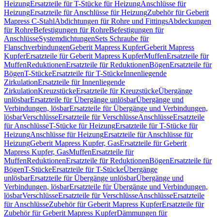
Heizung
Ersatzteile für T-Stücke für Heizung
Anschlüsse für
Heizung
Ersatzteile für Anschlüsse für Heizung
Zubehör für Geberit
Mapress C-Stahl
Abdichtungen für Rohre und Fittings
Abdeckungen
für Rohre
Befestigungen für Rohre
Befestigungen für
Anschlüsse
Systemdichtungen
Sets Schraube für
Flanschverbindungen
Geberit Mapress Kupfer
Geberit Mapress
Kupfer
Ersatzteile für Geberit Mapress Kupfer
Muffen
Ersatzteile für
Muffen
Reduktionen
Ersatzteile für Reduktionen
Bögen
Ersatzteile für
Bögen
T-Stücke
Ersatzteile für T-Stücke
Innenliegende
Zirkulation
Ersatzteile für Innenliegende
Zirkulation
Kreuzstücke
Ersatzteile für Kreuzstücke
Übergänge
unlösbar
Ersatzteile für Übergänge unlösbar
Übergänge und
Verbindungen, lösbar
Ersatzteile für Übergänge und Verbindungen,
lösbar
Verschlüsse
Ersatzteile für Verschlüsse
Anschlüsse
Ersatzteile
für Anschlüsse
T-Stücke für Heizung
Ersatzteile für T-Stücke für
Heizung
Anschlüsse für Heizung
Ersatzteile für Anschlüsse für
Heizung
Geberit Mapress Kupfer, Gas
Ersatzteile für Geberit
Mapress Kupfer, Gas
Muffen
Ersatzteile für
Muffen
Reduktionen
Ersatzteile für Reduktionen
Bögen
Ersatzteile für
Bögen
T-Stücke
Ersatzteile für T-Stücke
Übergänge
unlösbar
Ersatzteile für Übergänge unlösbar
Übergänge und
Verbindungen, lösbar
Ersatzteile für Übergänge und Verbindungen,
lösbar
Verschlüsse
Ersatzteile für Verschlüsse
Anschlüsse
Ersatzteile
für Anschlüsse
Zubehör für Geberit Mapress Kupfer
Ersatzteile für
Zubehör für Geberit Mapress Kupfer
Dämmungen für