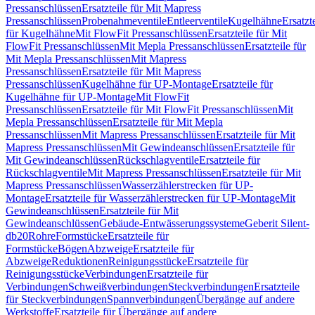
Pressanschlüssen
Ersatzteile für Mit Mapress
Pressanschlüssen
Probenahmeventile
Entleerventile
Kugelhähne
Ersatzt
für Kugelhähne
Mit FlowFit Pressanschlüssen
Ersatzteile für Mit
FlowFit Pressanschlüssen
Mit Mepla Pressanschlüssen
Ersatzteile für
Mit Mepla Pressanschlüssen
Mit Mapress
Pressanschlüssen
Ersatzteile für Mit Mapress
Pressanschlüssen
Kugelhähne für UP-Montage
Ersatzteile für
Kugelhähne für UP-Montage
Mit FlowFit
Pressanschlüssen
Ersatzteile für Mit FlowFit Pressanschlüssen
Mit
Mepla Pressanschlüssen
Ersatzteile für Mit Mepla
Pressanschlüssen
Mit Mapress Pressanschlüssen
Ersatzteile für Mit
Mapress Pressanschlüssen
Mit Gewindeanschlüssen
Ersatzteile für
Mit Gewindeanschlüssen
Rückschlagventile
Ersatzteile für
Rückschlagventile
Mit Mapress Pressanschlüssen
Ersatzteile für Mit
Mapress Pressanschlüssen
Wasserzählerstrecken für UP-
Montage
Ersatzteile für Wasserzählerstrecken für UP-Montage
Mit
Gewindeanschlüssen
Ersatzteile für Mit
Gewindeanschlüssen
Gebäude-Entwässerungssysteme
Geberit Silent-
db20
Rohre
Formstücke
Ersatzteile für
Formstücke
Bögen
Abzweige
Ersatzteile für
Abzweige
Reduktionen
Reinigungsstücke
Ersatzteile für
Reinigungsstücke
Verbindungen
Ersatzteile für
Verbindungen
Schweißverbindungen
Steckverbindungen
Ersatzteile
für Steckverbindungen
Spannverbindungen
Übergänge auf andere
Werkstoffe
Ersatzteile für Übergänge auf andere