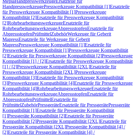
Mepla
Handpresswerkzeuge
Ersatzteile für
Handpresswerkzeuge
Presswerkzeuge Kompatibilität [1]
Ersatzteile
für Presswerkzeuge Kompatibilität [1]
Presswerkzeuge
Kompatibilität [2]
Ersatzteile für Presswerkzeuge Kompatibilität
[2]
Rohrbearbeitungswerkzeuge
Ersatzteile für
Rohrbearbeitungswerkzeuge
Abpressstopfen
Ersatzteile für
Abpressstopfen
Prüfmittel
Zubehör
Werkzeuge für Geberit
Mapress
Ersatzteile für Werkzeuge für Geberit
Mapress
Presswerkzeuge Kompatibilität [1]
Ersatzteile für
Presswerkzeuge Kompatibilität [1]
Presswerkzeuge Kompatibilität
[2]
Ersatzteile für Presswerkzeuge Kompatibilität [2]
Presswerkzeuge
Kompatibilität [1] / [2]
Ersatzteile für Presswerkzeuge Kompatibilität
[1] / [2]
Presswerkzeuge Kompatibilität [2XL]
Ersatzteile für
Presswerkzeuge Kompatibilität [2XL]
Presswerkzeuge
Kompatibilität [3]
Ersatzteile für Presswerkzeuge Kompatibilität
[3]
Presswerkzeuge Kompatibilität [4]
Ersatzteile für Presswerkzeuge
Kompatibilität [4]
Rohrbearbeitungswerkzeuge
Ersatzteile für
Rohrbearbeitungswerkzeuge
Abpressstopfen
Ersatzteile für
Abpressstopfen
Prüfmittel
Ersatzteile für
Prüfmittel
Zubehör
Pressgeräte
Ersatzteile für Pressgeräte
Pressgeräte
Kompatibilität [1]
Ersatzteile für Pressgeräte Kompatibilität
[1]
Pressgeräte Kompatibilität [2]
Ersatzteile für Pressgeräte
Kompatibilität [2]
Pressgeräte Kompatibilität [2XL]
Ersatzteile für
Pressgeräte Kompatibilität [2XL]
Pressgeräte Kompatibilität [4] /
[2]
Ersatzteile für Pressgeräte Kompatibilität [4] /