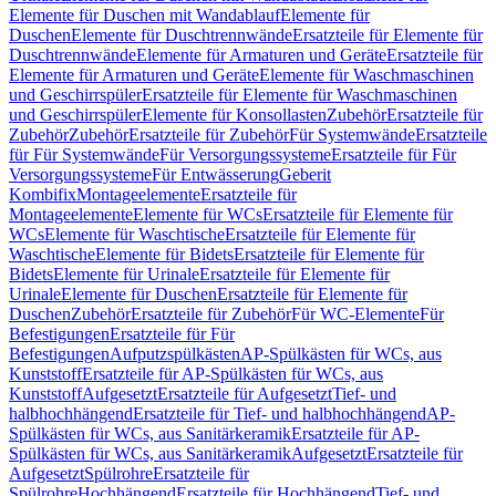
Elemente für Duschen mit Wandablauf
Elemente für
Duschen
Elemente für Duschtrennwände
Ersatzteile für Elemente für
Duschtrennwände
Elemente für Armaturen und Geräte
Ersatzteile für
Elemente für Armaturen und Geräte
Elemente für Waschmaschinen
und Geschirrspüler
Ersatzteile für Elemente für Waschmaschinen
und Geschirrspüler
Elemente für Konsollasten
Zubehör
Ersatzteile für
Zubehör
Zubehör
Ersatzteile für Zubehör
Für Systemwände
Ersatzteile
für Für Systemwände
Für Versorgungssysteme
Ersatzteile für Für
Versorgungssysteme
Für Entwässerung
Geberit
Kombifix
Montageelemente
Ersatzteile für
Montageelemente
Elemente für WCs
Ersatzteile für Elemente für
WCs
Elemente für Waschtische
Ersatzteile für Elemente für
Waschtische
Elemente für Bidets
Ersatzteile für Elemente für
Bidets
Elemente für Urinale
Ersatzteile für Elemente für
Urinale
Elemente für Duschen
Ersatzteile für Elemente für
Duschen
Zubehör
Ersatzteile für Zubehör
Für WC-Elemente
Für
Befestigungen
Ersatzteile für Für
Befestigungen
Aufputzspülkästen
AP-Spülkästen für WCs, aus
Kunststoff
Ersatzteile für AP-Spülkästen für WCs, aus
Kunststoff
Aufgesetzt
Ersatzteile für Aufgesetzt
Tief- und
halbhochhängend
Ersatzteile für Tief- und halbhochhängend
AP-
Spülkästen für WCs, aus Sanitärkeramik
Ersatzteile für AP-
Spülkästen für WCs, aus Sanitärkeramik
Aufgesetzt
Ersatzteile für
Aufgesetzt
Spülrohre
Ersatzteile für
Spülrohre
Hochhängend
Ersatzteile für Hochhängend
Tief- und