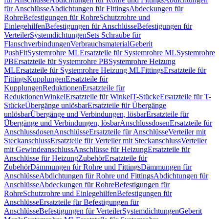
für Anschlüsse
Abdichtungen für Fittings
Abdeckungen für
Rohre
Befestigungen für Rohre
Schutzrohre und
Einlegehilfen
Befestigungen für Anschlüsse
Befestigungen für
Verteiler
Systemdichtungen
Sets Schraube für
Flanschverbindungen
Verbrauchsmaterial
Geberit
PushFit
Systemrohre ML
Ersatzteile für Systemrohre ML
Systemrohre
PB
Ersatzteile für Systemrohre PB
Systemrohre Heizung
ML
Ersatzteile für Systemrohre Heizung ML
Fittings
Ersatzteile für
Fittings
Kupplungen
Ersatzteile für
Kupplungen
Reduktionen
Ersatzteile für
Reduktionen
Winkel
Ersatzteile für Winkel
T-Stücke
Ersatzteile für T-
Stücke
Übergänge unlösbar
Ersatzteile für Übergänge
unlösbar
Übergänge und Verbindungen, lösbar
Ersatzteile für
Übergänge und Verbindungen, lösbar
Anschlussdosen
Ersatzteile für
Anschlussdosen
Anschlüsse
Ersatzteile für Anschlüsse
Verteiler mit
Steckanschluss
Ersatzteile für Verteiler mit Steckanschluss
Verteiler
mit Gewindeanschluss
Anschlüsse für Heizung
Ersatzteile für
Anschlüsse für Heizung
Zubehör
Ersatzteile für
Zubehör
Dämmungen für Rohre und Fittings
Dämmungen für
Anschlüsse
Abdichtungen für Rohre und Fittings
Abdichtungen für
Anschlüsse
Abdeckungen für Rohre
Befestigungen für
Rohre
Schutzrohre und Einlegehilfen
Befestigungen für
Anschlüsse
Ersatzteile für Befestigungen für
Anschlüsse
Befestigungen für Verteiler
Systemdichtungen
Geberit