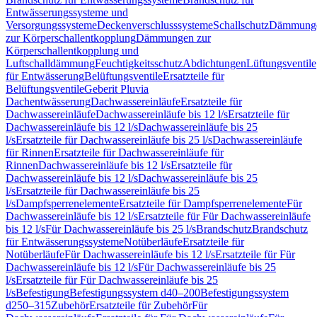
Entwässerungssysteme und
Versorgungssysteme
Deckenverschlusssysteme
Schallschutz
Dämmung
zur Körperschallentkopplung
Dämmungen zur
Körperschallentkopplung und
Luftschalldämmung
Feuchtigkeitsschutz
Abdichtungen
Lüftungsventile
für Entwässerung
Belüftungsventile
Ersatzteile für
Belüftungsventile
Geberit Pluvia
Dachentwässerung
Dachwassereinläufe
Ersatzteile für
Dachwassereinläufe
Dachwassereinläufe bis 12 l/s
Ersatzteile für
Dachwassereinläufe bis 12 l/s
Dachwassereinläufe bis 25
l/s
Ersatzteile für Dachwassereinläufe bis 25 l/s
Dachwassereinläufe
für Rinnen
Ersatzteile für Dachwassereinläufe für
Rinnen
Dachwassereinläufe bis 12 l/s
Ersatzteile für
Dachwassereinläufe bis 12 l/s
Dachwassereinläufe bis 25
l/s
Ersatzteile für Dachwassereinläufe bis 25
l/s
Dampfsperrenelemente
Ersatzteile für Dampfsperrenelemente
Für
Dachwassereinläufe bis 12 l/s
Ersatzteile für Für Dachwassereinläufe
bis 12 l/s
Für Dachwassereinläufe bis 25 l/s
Brandschutz
Brandschutz
für Entwässerungssysteme
Notüberläufe
Ersatzteile für
Notüberläufe
Für Dachwassereinläufe bis 12 l/s
Ersatzteile für Für
Dachwassereinläufe bis 12 l/s
Für Dachwassereinläufe bis 25
l/s
Ersatzteile für Für Dachwassereinläufe bis 25
l/s
Befestigung
Befestigungssystem d40–200
Befestigungssystem
d250–315
Zubehör
Ersatzteile für Zubehör
Für