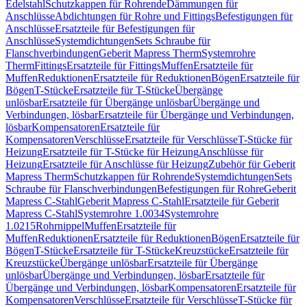
Edelstahl
Schutzkappen für Rohrende
Dämmungen für
Anschlüsse
Abdichtungen für Rohre und Fittings
Befestigungen für
Anschlüsse
Ersatzteile für Befestigungen für
Anschlüsse
Systemdichtungen
Sets Schraube für
Flanschverbindungen
Geberit Mapress Therm
Systemrohre
Therm
Fittings
Ersatzteile für Fittings
Muffen
Ersatzteile für
Muffen
Reduktionen
Ersatzteile für Reduktionen
Bögen
Ersatzteile für
Bögen
T-Stücke
Ersatzteile für T-Stücke
Übergänge
unlösbar
Ersatzteile für Übergänge unlösbar
Übergänge und
Verbindungen, lösbar
Ersatzteile für Übergänge und Verbindungen,
lösbar
Kompensatoren
Ersatzteile für
Kompensatoren
Verschlüsse
Ersatzteile für Verschlüsse
T-Stücke für
Heizung
Ersatzteile für T-Stücke für Heizung
Anschlüsse für
Heizung
Ersatzteile für Anschlüsse für Heizung
Zubehör für Geberit
Mapress Therm
Schutzkappen für Rohrende
Systemdichtungen
Sets
Schraube für Flanschverbindungen
Befestigungen für Rohre
Geberit
Mapress C-Stahl
Geberit Mapress C-Stahl
Ersatzteile für Geberit
Mapress C-Stahl
Systemrohre 1.0034
Systemrohre
1.0215
Rohrnippel
Muffen
Ersatzteile für
Muffen
Reduktionen
Ersatzteile für Reduktionen
Bögen
Ersatzteile für
Bögen
T-Stücke
Ersatzteile für T-Stücke
Kreuzstücke
Ersatzteile für
Kreuzstücke
Übergänge unlösbar
Ersatzteile für Übergänge
unlösbar
Übergänge und Verbindungen, lösbar
Ersatzteile für
Übergänge und Verbindungen, lösbar
Kompensatoren
Ersatzteile für
Kompensatoren
Verschlüsse
Ersatzteile für Verschlüsse
T-Stücke für