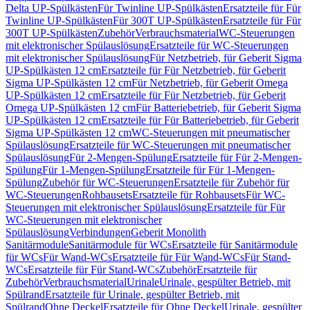
Delta UP-Spülkästen
Für Twinline UP-Spülkästen
Ersatzteile für Für
Twinline UP-Spülkästen
Für 300T UP-Spülkästen
Ersatzteile für Für
300T UP-Spülkästen
Zubehör
Verbrauchsmaterial
WC-Steuerungen
mit elektronischer Spülauslösung
Ersatzteile für WC-Steuerungen
mit elektronischer Spülauslösung
Für Netzbetrieb, für Geberit Sigma
UP-Spülkästen 12 cm
Ersatzteile für Für Netzbetrieb, für Geberit
Sigma UP-Spülkästen 12 cm
Für Netzbetrieb, für Geberit Omega
UP-Spülkästen 12 cm
Ersatzteile für Für Netzbetrieb, für Geberit
Omega UP-Spülkästen 12 cm
Für Batteriebetrieb, für Geberit Sigma
UP-Spülkästen 12 cm
Ersatzteile für Für Batteriebetrieb, für Geberit
Sigma UP-Spülkästen 12 cm
WC-Steuerungen mit pneumatischer
Spülauslösung
Ersatzteile für WC-Steuerungen mit pneumatischer
Spülauslösung
Für 2-Mengen-Spülung
Ersatzteile für Für 2-Mengen-
Spülung
Für 1-Mengen-Spülung
Ersatzteile für Für 1-Mengen-
Spülung
Zubehör für WC-Steuerungen
Ersatzteile für Zubehör für
WC-Steuerungen
Rohbausets
Ersatzteile für Rohbausets
Für WC-
Steuerungen mit elektronischer Spülauslösung
Ersatzteile für Für
WC-Steuerungen mit elektronischer
Spülauslösung
Verbindungen
Geberit Monolith
Sanitärmodule
Sanitärmodule für WCs
Ersatzteile für Sanitärmodule
für WCs
Für Wand-WCs
Ersatzteile für Für Wand-WCs
Für Stand-
WCs
Ersatzteile für Für Stand-WCs
Zubehör
Ersatzteile für
Zubehör
Verbrauchsmaterial
Urinale
Urinale, gespülter Betrieb, mit
Spülrand
Ersatzteile für Urinale, gespülter Betrieb, mit
Spülrand
Ohne Deckel
Ersatzteile für Ohne Deckel
Urinale, gespülter