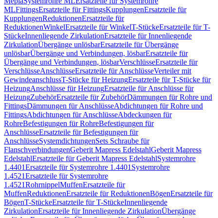
Mepla
Systemrohre ML
Ersatzteile für Systemrohre
ML
Fittings
Ersatzteile für Fittings
Kupplungen
Ersatzteile für
Kupplungen
Reduktionen
Ersatzteile für
Reduktionen
Winkel
Ersatzteile für Winkel
T-Stücke
Ersatzteile für T-
Stücke
Innenliegende Zirkulation
Ersatzteile für Innenliegende
Zirkulation
Übergänge unlösbar
Ersatzteile für Übergänge
unlösbar
Übergänge und Verbindungen, lösbar
Ersatzteile für
Übergänge und Verbindungen, lösbar
Verschlüsse
Ersatzteile für
Verschlüsse
Anschlüsse
Ersatzteile für Anschlüsse
Verteiler mit
Gewindeanschluss
T-Stücke für Heizung
Ersatzteile für T-Stücke für
Heizung
Anschlüsse für Heizung
Ersatzteile für Anschlüsse für
Heizung
Zubehör
Ersatzteile für Zubehör
Dämmungen für Rohre und
Fittings
Dämmungen für Anschlüsse
Abdichtungen für Rohre und
Fittings
Abdichtungen für Anschlüsse
Abdeckungen für
Rohre
Befestigungen für Rohre
Befestigungen für
Anschlüsse
Ersatzteile für Befestigungen für
Anschlüsse
Systemdichtungen
Sets Schraube für
Flanschverbindungen
Geberit Mapress Edelstahl
Geberit Mapress
Edelstahl
Ersatzteile für Geberit Mapress Edelstahl
Systemrohre
1.4401
Ersatzteile für Systemrohre 1.4401
Systemrohre
1.4521
Ersatzteile für Systemrohre
1.4521
Rohrnippel
Muffen
Ersatzteile für
Muffen
Reduktionen
Ersatzteile für Reduktionen
Bögen
Ersatzteile für
Bögen
T-Stücke
Ersatzteile für T-Stücke
Innenliegende
Zirkulation
Ersatzteile für Innenliegende Zirkulation
Übergänge