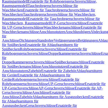
Raumsparmodell
Ersatzteile für Rohrbogengeruchsverschlüsse,
Raumsparmodell
Tauchrohrgeruchsverschlüsse für
Waschbecken
Ersatzteile für Tauchrohrgeruchsverschlüsse für
Waschbecken
Tauchrohrgeruchsverschlüsse für Waschbecken,
Raumsparmodell
Ersatzteile für Tauchrohrgeruchsverschlüsse für
Waschbecken, Raumsparmodell
UP-Geruchsverschlüsse
Ersatzteile
für UP-Geruchsverschlüsse
Waschbeckenanschlüsse
Ersatzteile für
Waschbeckenanschlüsse
Anschlussstutzen
Anschlussbögen
Abdeckung
für
Anschlüsse
Dichtungen
Standrohre
Verlängerungen
Betätigungen
Ablauf
für Spülbecken
Ersatzteile für Ablaufgarnituren für
Spülbecken
Rohrbogengeruchsverschlüsse
Ersatzteile für
Rohrbogengeruchsverschlüsse
Doppelkammergeruchsverschlüsse
Ersa
für
Doppelkammergeruchsverschlüsse
Spülbeckenanschlüsse
Ersatzteile
für Spülbeckenanschlüsse
Anschlussstutzen
Ersatzteile für
Anschlussstutzen
Zubehör
Ersatzteile für Zubehör
Ablaufgarnituren
für Geräte
Ersatzteile für Ablaufgarnituren für
Geräte
Rohrbogengeruchsverschlüsse
Ersatzteile für
Rohrbogengeruchsverschlüsse
UP-Geruchsverschlüsse
Ersatzteile für
UP-Geruchsverschlüsse
AP-Geruchsverschlüsse
Ersatzteile für AP-
Geruchsverschlüsse
Anschlüsse
Ersatzteile für
Anschlüsse
Zubehör
Ablaufgarnituren für Ausgussbecken
Ersatzteile
für Ablaufgarnituren für
Ausgussbecken
Geruchsverschlüsse
Ersatzteile für