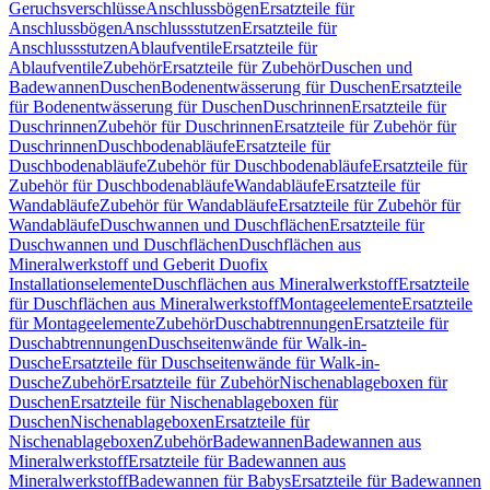
Geruchsverschlüsse
Anschlussbögen
Ersatzteile für
Anschlussbögen
Anschlussstutzen
Ersatzteile für
Anschlussstutzen
Ablaufventile
Ersatzteile für
Ablaufventile
Zubehör
Ersatzteile für Zubehör
Duschen und
Badewannen
Duschen
Bodenentwässerung für Duschen
Ersatzteile
für Bodenentwässerung für Duschen
Duschrinnen
Ersatzteile für
Duschrinnen
Zubehör für Duschrinnen
Ersatzteile für Zubehör für
Duschrinnen
Duschbodenabläufe
Ersatzteile für
Duschbodenabläufe
Zubehör für Duschbodenabläufe
Ersatzteile für
Zubehör für Duschbodenabläufe
Wandabläufe
Ersatzteile für
Wandabläufe
Zubehör für Wandabläufe
Ersatzteile für Zubehör für
Wandabläufe
Duschwannen und Duschflächen
Ersatzteile für
Duschwannen und Duschflächen
Duschflächen aus
Mineralwerkstoff und Geberit Duofix
Installationselemente
Duschflächen aus Mineralwerkstoff
Ersatzteile
für Duschflächen aus Mineralwerkstoff
Montageelemente
Ersatzteile
für Montageelemente
Zubehör
Duschabtrennungen
Ersatzteile für
Duschabtrennungen
Duschseitenwände für Walk-in-
Dusche
Ersatzteile für Duschseitenwände für Walk-in-
Dusche
Zubehör
Ersatzteile für Zubehör
Nischenablageboxen für
Duschen
Ersatzteile für Nischenablageboxen für
Duschen
Nischenablageboxen
Ersatzteile für
Nischenablageboxen
Zubehör
Badewannen
Badewannen aus
Mineralwerkstoff
Ersatzteile für Badewannen aus
Mineralwerkstoff
Badewannen für Babys
Ersatzteile für Badewannen