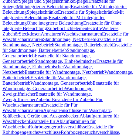
Zubehör
Spiegel und Spiegelschränke
Spiegel
Ersatzteile für
Spiegel
Mit integrierter Beleuchtung
Ersatzteile für Mit integrierter
Beleuchtung
Spiegelschränke
Ersatzteile für Spiegelschränke
Mit
integrierter Beleuchtung
Ersatzteile für Mit integrierter
Beleuchtung
Ohne integrierte Beleuchtung
Ersatzteile für Ohne
integrierte Beleuchtung
Zubehör
Lichtelemente
Griffe
Weiteres
Zubehör
Steckdosen
Armaturen
Waschtischarmaturen
Ersatzteile für
Waschtischarmaturen
Standmontage, Netzbetrieb
Ersatzteile für
Standmontage, Netzbetrieb
Standmontage, Batteriebetrieb
Ersatzteile
für Standmontage, Batteriebetrieb
Standmontage,
Generatorbetrieb
Ersatzteile für Standmontage,
Generatorbetrieb
Standmontage, Einhebelmischer
Ersatzteile für
Standmontage, Einhebelmischer
Wandmontage,
Netzbetrieb
Ersatzteile für Wandmontage, Netzbetrieb
Wandmontage,
Batteriebetrieb
Ersatzteile für Wandmontage,
Batteriebetrieb
Wandmontage, Generatorbetrieb
Ersatzteile für
Wandmontage, Generatorbetrieb
Wandmontage,
Zweigriffmischer
Ersatzteile für Wandmontage,
Zweigriffmischer
Zubehör
Ersatzteile für Zubehör
Für
Waschtischarmaturen
Ersatzteile für Für
Waschtischarmaturen
Apparateanschlüsse für Waschplatz,
Spülbecken, Geräte und Ausgussbecken
Ablaufgarnituren für
Waschbecken
Ersatzteile für Ablaufgarnituren für
Waschbecken
Rohrbogengeruchsverschlüsse
Ersatzteile für
Rohrbogengeruchsverschlüsse
Rohrbogengeruchsverschlüsse,