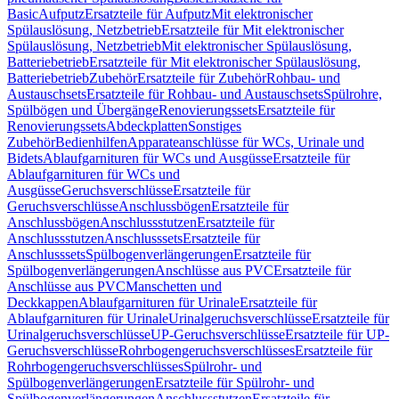
Basic
Aufputz
Ersatzteile für Aufputz
Mit elektronischer
Spülauslösung, Netzbetrieb
Ersatzteile für Mit elektronischer
Spülauslösung, Netzbetrieb
Mit elektronischer Spülauslösung,
Batteriebetrieb
Ersatzteile für Mit elektronischer Spülauslösung,
Batteriebetrieb
Zubehör
Ersatzteile für Zubehör
Rohbau- und
Austauschsets
Ersatzteile für Rohbau- und Austauschsets
Spülrohre,
Spülbögen und Übergänge
Renovierungssets
Ersatzteile für
Renovierungssets
Abdeckplatten
Sonstiges
Zubehör
Bedienhilfen
Apparateanschlüsse für WCs, Urinale und
Bidets
Ablaufgarnituren für WCs und Ausgüsse
Ersatzteile für
Ablaufgarnituren für WCs und
Ausgüsse
Geruchsverschlüsse
Ersatzteile für
Geruchsverschlüsse
Anschlussbögen
Ersatzteile für
Anschlussbögen
Anschlussstutzen
Ersatzteile für
Anschlussstutzen
Anschlusssets
Ersatzteile für
Anschlusssets
Spülbogenverlängerungen
Ersatzteile für
Spülbogenverlängerungen
Anschlüsse aus PVC
Ersatzteile für
Anschlüsse aus PVC
Manschetten und
Deckkappen
Ablaufgarnituren für Urinale
Ersatzteile für
Ablaufgarnituren für Urinale
Urinalgeruchsverschlüsse
Ersatzteile für
Urinalgeruchsverschlüsse
UP-Geruchsverschlüsse
Ersatzteile für UP-
Geruchsverschlüsse
Rohrbogengeruchsverschlüsses
Ersatzteile für
Rohrbogengeruchsverschlüsses
Spülrohr- und
Spülbogenverlängerungen
Ersatzteile für Spülrohr- und
Spülbogenverlängerungen
Anschlussstutzen
Ersatzteile für