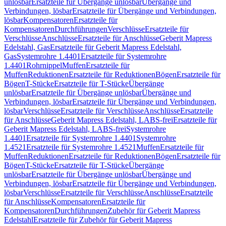
unlösbar
Ersatzteile für Übergänge unlösbar
Übergänge und
Verbindungen, lösbar
Ersatzteile für Übergänge und Verbindungen,
lösbar
Kompensatoren
Ersatzteile für
Kompensatoren
Durchführungen
Verschlüsse
Ersatzteile für
Verschlüsse
Anschlüsse
Ersatzteile für Anschlüsse
Geberit Mapress
Edelstahl, Gas
Ersatzteile für Geberit Mapress Edelstahl,
Gas
Systemrohre 1.4401
Ersatzteile für Systemrohre
1.4401
Rohrnippel
Muffen
Ersatzteile für
Muffen
Reduktionen
Ersatzteile für Reduktionen
Bögen
Ersatzteile für
Bögen
T-Stücke
Ersatzteile für T-Stücke
Übergänge
unlösbar
Ersatzteile für Übergänge unlösbar
Übergänge und
Verbindungen, lösbar
Ersatzteile für Übergänge und Verbindungen,
lösbar
Verschlüsse
Ersatzteile für Verschlüsse
Anschlüsse
Ersatzteile
für Anschlüsse
Geberit Mapress Edelstahl, LABS-frei
Ersatzteile für
Geberit Mapress Edelstahl, LABS-frei
Systemrohre
1.4401
Ersatzteile für Systemrohre 1.4401
Systemrohre
1.4521
Ersatzteile für Systemrohre 1.4521
Muffen
Ersatzteile für
Muffen
Reduktionen
Ersatzteile für Reduktionen
Bögen
Ersatzteile für
Bögen
T-Stücke
Ersatzteile für T-Stücke
Übergänge
unlösbar
Ersatzteile für Übergänge unlösbar
Übergänge und
Verbindungen, lösbar
Ersatzteile für Übergänge und Verbindungen,
lösbar
Verschlüsse
Ersatzteile für Verschlüsse
Anschlüsse
Ersatzteile
für Anschlüsse
Kompensatoren
Ersatzteile für
Kompensatoren
Durchführungen
Zubehör für Geberit Mapress
Edelstahl
Ersatzteile für Zubehör für Geberit Mapress