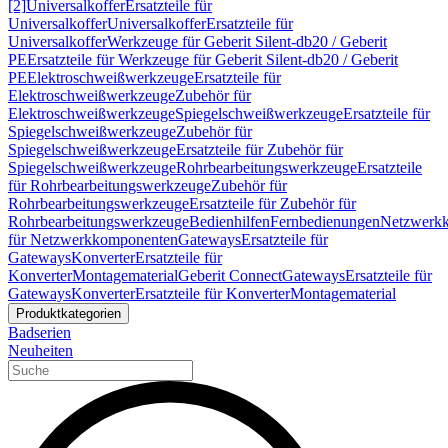
[2]
Universalkoffer
Ersatzteile für
Universalkoffer
Universalkoffer
Ersatzteile für
Universalkoffer
Werkzeuge für Geberit Silent-db20 / Geberit
PE
Ersatzteile für Werkzeuge für Geberit Silent-db20 / Geberit
PE
Elektroschweißwerkzeuge
Ersatzteile für
Elektroschweißwerkzeuge
Zubehör für
Elektroschweißwerkzeuge
Spiegelschweißwerkzeuge
Ersatzteile für
Spiegelschweißwerkzeuge
Zubehör für
Spiegelschweißwerkzeuge
Ersatzteile für Zubehör für
Spiegelschweißwerkzeuge
Rohrbearbeitungswerkzeuge
Ersatzteile
für Rohrbearbeitungswerkzeuge
Zubehör für
Rohrbearbeitungswerkzeuge
Ersatzteile für Zubehör für
Rohrbearbeitungswerkzeuge
Bedienhilfen
Fernbedienungen
Netzwerk
für Netzwerkkomponenten
Gateways
Ersatzteile für
Gateways
Konverter
Ersatzteile für
Konverter
Montagematerial
Geberit Connect
Gateways
Ersatzteile für
Gateways
Konverter
Ersatzteile für Konverter
Montagematerial
Produktkategorien
Badserien
Neuheiten