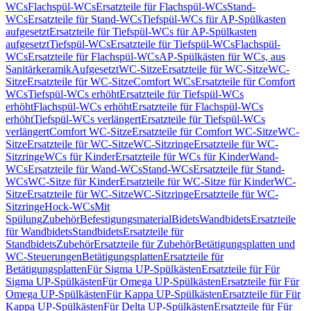
WCs
Flachspül-WCs
Ersatzteile für Flachspül-WCs
Stand-
WCs
Ersatzteile für Stand-WCs
Tiefspül-WCs für AP-Spülkasten
aufgesetzt
Ersatzteile für Tiefspül-WCs für AP-Spülkasten
aufgesetzt
Tiefspül-WCs
Ersatzteile für Tiefspül-WCs
Flachspül-
WCs
Ersatzteile für Flachspül-WCs
AP-Spülkästen für WCs, aus
Sanitärkeramik
Aufgesetzt
WC-Sitze
Ersatzteile für WC-Sitze
WC-
Sitze
Ersatzteile für WC-Sitze
Comfort WCs
Ersatzteile für Comfort
WCs
Tiefspül-WCs erhöht
Ersatzteile für Tiefspül-WCs
erhöht
Flachspül-WCs erhöht
Ersatzteile für Flachspül-WCs
erhöht
Tiefspül-WCs verlängert
Ersatzteile für Tiefspül-WCs
verlängert
Comfort WC-Sitze
Ersatzteile für Comfort WC-Sitze
WC-
Sitze
Ersatzteile für WC-Sitze
WC-Sitzringe
Ersatzteile für WC-
Sitzringe
WCs für Kinder
Ersatzteile für WCs für Kinder
Wand-
WCs
Ersatzteile für Wand-WCs
Stand-WCs
Ersatzteile für Stand-
WCs
WC-Sitze für Kinder
Ersatzteile für WC-Sitze für Kinder
WC-
Sitze
Ersatzteile für WC-Sitze
WC-Sitzringe
Ersatzteile für WC-
Sitzringe
Hock-WCs
Mit
Spülung
Zubehör
Befestigungsmaterial
Bidets
Wandbidets
Ersatzteile
für Wandbidets
Standbidets
Ersatzteile für
Standbidets
Zubehör
Ersatzteile für Zubehör
Betätigungsplatten und
WC-Steuerungen
Betätigungsplatten
Ersatzteile für
Betätigungsplatten
Für Sigma UP-Spülkästen
Ersatzteile für Für
Sigma UP-Spülkästen
Für Omega UP-Spülkästen
Ersatzteile für Für
Omega UP-Spülkästen
Für Kappa UP-Spülkästen
Ersatzteile für Für
Kappa UP-Spülkästen
Für Delta UP-Spülkästen
Ersatzteile für Für