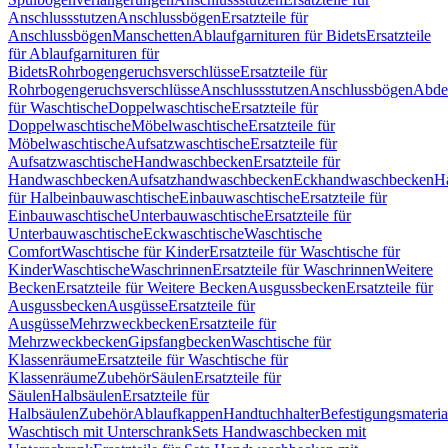
Anschlussstutzen
Anschlussbögen
Ersatzteile für
Anschlussbögen
Manschetten
Ablaufgarnituren für Bidets
Ersatzteile
für Ablaufgarnituren für
Bidets
Rohrbogengeruchsverschlüsse
Ersatzteile für
Rohrbogengeruchsverschlüsse
Anschlussstutzen
Anschlussbögen
Abde
für Waschtische
Doppelwaschtische
Ersatzteile für
Doppelwaschtische
Möbelwaschtische
Ersatzteile für
Möbelwaschtische
Aufsatzwaschtische
Ersatzteile für
Aufsatzwaschtische
Handwaschbecken
Ersatzteile für
Handwaschbecken
Aufsatzhandwaschbecken
Eckhandwaschbecken
H
für Halbeinbauwaschtische
Einbauwaschtische
Ersatzteile für
Einbauwaschtische
Unterbauwaschtische
Ersatzteile für
Unterbauwaschtische
Eckwaschtische
Waschtische
Comfort
Waschtische für Kinder
Ersatzteile für Waschtische für
Kinder
Waschtische
Waschrinnen
Ersatzteile für Waschrinnen
Weitere
Becken
Ersatzteile für Weitere Becken
Ausgussbecken
Ersatzteile für
Ausgussbecken
Ausgüsse
Ersatzteile für
Ausgüsse
Mehrzweckbecken
Ersatzteile für
Mehrzweckbecken
Gipsfangbecken
Waschtische für
Klassenräume
Ersatzteile für Waschtische für
Klassenräume
Zubehör
Säulen
Ersatzteile für
Säulen
Halbsäulen
Ersatzteile für
Halbsäulen
Zubehör
Ablaufkappen
Handtuchhalter
Befestigungsmateria
Waschtisch mit Unterschrank
Sets Handwaschbecken mit