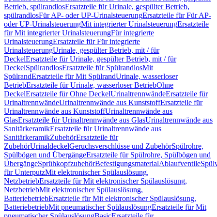
Betrieb, spülrandlos
Ersatzteile für Urinale, gespülter Betrieb,
spülrandlos
Für AP- oder UP-Urinalsteuerung
Ersatzteile für Für AP-
oder UP-Urinalsteuerung
Mit integrierter Urinalsteuerung
Ersatzteile
für Mit integrierter Urinalsteuerung
Für integrierte
Urinalsteuerung
Ersatzteile für Für integrierte
Urinalsteuerung
Urinale, gespülter Betrieb, mit / für
Deckel
Ersatzteile für Urinale, gespülter Betrieb, mit / für
Deckel
Spülrandlos
Ersatzteile für Spülrandlos
Mit
Spülrand
Ersatzteile für Mit Spülrand
Urinale, wasserloser
Betrieb
Ersatzteile für Urinale, wasserloser Betrieb
Ohne
Deckel
Ersatzteile für Ohne Deckel
Urinaltrennwände
Ersatzteile für
Urinaltrennwände
Urinaltrennwände aus Kunststoff
Ersatzteile für
Urinaltrennwände aus Kunststoff
Urinaltrennwände aus
Glas
Ersatzteile für Urinaltrennwände aus Glas
Urinaltrennwände aus
Sanitärkeramik
Ersatzteile für Urinaltrennwände aus
Sanitärkeramik
Zubehör
Ersatzteile für
Zubehör
Urinaldeckel
Geruchsverschlüsse und Zubehör
Spülrohre,
Spülbögen und Übergänge
Ersatzteile für Spülrohre, Spülbögen und
Übergänge
Sprühkopfzubehör
Befestigungsmaterial
Ablaufventile
Spülv
für Unterputz
Mit elektronischer Spülauslösung,
Netzbetrieb
Ersatzteile für Mit elektronischer Spülauslösung,
Netzbetrieb
Mit elektronischer Spülauslösung,
Batteriebetrieb
Ersatzteile für Mit elektronischer Spülauslösung,
Batteriebetrieb
Mit pneumatischer Spülauslösung
Ersatzteile für Mit
pneumatischer Spülauslösung
Basic
Ersatzteile für