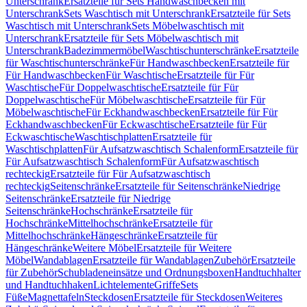
Unterschrank
Ersatzteile für Sets Handwaschbecken mit
Unterschrank
Sets Waschtisch mit Unterschrank
Ersatzteile für Sets
Waschtisch mit Unterschrank
Sets Möbelwaschtisch mit
Unterschrank
Ersatzteile für Sets Möbelwaschtisch mit
Unterschrank
Badezimmermöbel
Waschtischunterschränke
Ersatzteile
für Waschtischunterschränke
Für Handwaschbecken
Ersatzteile für
Für Handwaschbecken
Für Waschtische
Ersatzteile für Für
Waschtische
Für Doppelwaschtische
Ersatzteile für Für
Doppelwaschtische
Für Möbelwaschtische
Ersatzteile für Für
Möbelwaschtische
Für Eckhandwaschbecken
Ersatzteile für Für
Eckhandwaschbecken
Für Eckwaschtische
Ersatzteile für Für
Eckwaschtische
Waschtischplatten
Ersatzteile für
Waschtischplatten
Für Aufsatzwaschtisch Schalenform
Ersatzteile für
Für Aufsatzwaschtisch Schalenform
Für Aufsatzwaschtisch
rechteckig
Ersatzteile für Für Aufsatzwaschtisch
rechteckig
Seitenschränke
Ersatzteile für Seitenschränke
Niedrige
Seitenschränke
Ersatzteile für Niedrige
Seitenschränke
Hochschränke
Ersatzteile für
Hochschränke
Mittelhochschränke
Ersatzteile für
Mittelhochschränke
Hängeschränke
Ersatzteile für
Hängeschränke
Weitere Möbel
Ersatzteile für Weitere
Möbel
Wandablagen
Ersatzteile für Wandablagen
Zubehör
Ersatzteile
für Zubehör
Schubladeneinsätze und Ordnungsboxen
Handtuchhalter
und Handtuchhaken
Lichtelemente
Griffe
Sets
Füße
Magnettafeln
Steckdosen
Ersatzteile für Steckdosen
Weiteres