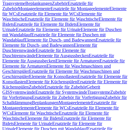
Tragsysteme
Beplankungen
Zubehör
Ersatzteile für
Zubehör
Montageelemente
Ersatzteile für Montageelemente
Elemente
für WCs
Ersatzteile für Elemente für WCs
Elemente für
Waschtische
Ersatzteile für Elemente für Waschtische
Elemente für
Bidets
Ersatzteile für Elemente für Bidets
Elemente für
Urinale
Ersatzteile für Elemente für Urinale
Elemente für Duschen
mit Wandablauf
Ersatzteile für Elemente für Duschen mit
Wandablauf
Elemente für Dusch- und Badewannen
Ersatzteile für
Elemente für Dusch- und Badewannen
Elemente für
Duschtrennwände
Ersatzteile für Elemente für
Duschtrennwände
Elemente für Ausgussbecken
Ersatzteile für
Elemente für Ausgussbecken
Elemente für Armaturen
Ersatzteile für
Elemente für Armaturen
Elemente für Waschmaschinen und
Geschirrspüler
Ersatzteile für Elemente für Waschmaschinen und
Geschirrspüler
Elemente für Konsollasten
Ersatzteile für Elemente für
Konsollasten
Elemente für Küchenspülen
Ersatzteile für Elemente für
Küchenspülen
Zubehör
Ersatzteile für Zubehör
Geberit
GIS
Systemwände
Ersatzteile für Systemwände
Tragsysteme
Zubehör
für Vorfertigung
Ersatzteile für Zubehör für Vorfertigung
Zubehör für
Schalldämmung
Beplankungen
Montageelemente
Ersatzteile für
Montageelemente
Elemente für WCs
Ersatzteile für Elemente für
WCs
Elemente für Waschtische
Ersatzteile für Elemente für
Waschtische
Elemente für Bidets
Ersatzteile für Elemente für
Bidets
Elemente für Urinale
Ersatzteile für Elemente für
Urinale
Elemente für Duschen mit Wandablauf
Ersatzteile für