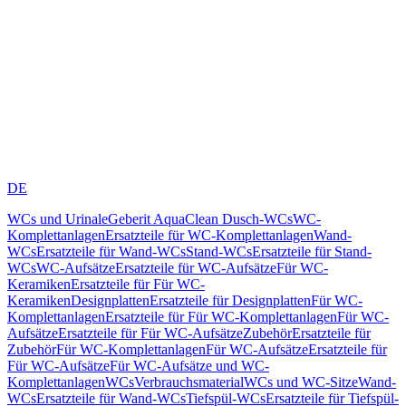
DE
WCs und Urinale
Geberit AquaClean Dusch-WCs
WC-
Komplettanlagen
Ersatzteile für WC-Komplettanlagen
Wand-
WCs
Ersatzteile für Wand-WCs
Stand-WCs
Ersatzteile für Stand-
WCs
WC-Aufsätze
Ersatzteile für WC-Aufsätze
Für WC-
Keramiken
Ersatzteile für Für WC-
Keramiken
Designplatten
Ersatzteile für Designplatten
Für WC-
Komplettanlagen
Ersatzteile für Für WC-Komplettanlagen
Für WC-
Aufsätze
Ersatzteile für Für WC-Aufsätze
Zubehör
Ersatzteile für
Zubehör
Für WC-Komplettanlagen
Für WC-Aufsätze
Ersatzteile für
Für WC-Aufsätze
Für WC-Aufsätze und WC-
Komplettanlagen
WCs
Verbrauchsmaterial
WCs und WC-Sitze
Wand-
WCs
Ersatzteile für Wand-WCs
Tiefspül-WCs
Ersatzteile für Tiefspül-