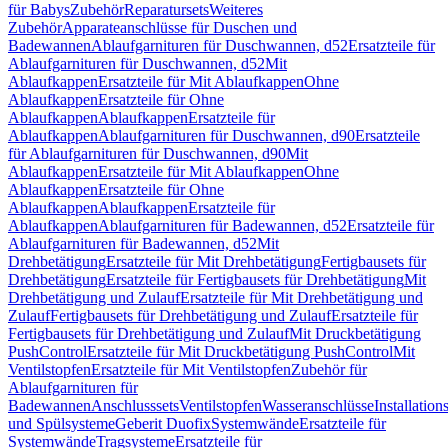
für Babys
Zubehör
Reparatursets
Weiteres
Zubehör
Apparateanschlüsse für Duschen und
Badewannen
Ablaufgarnituren für Duschwannen, d52
Ersatzteile für
Ablaufgarnituren für Duschwannen, d52
Mit
Ablaufkappen
Ersatzteile für Mit Ablaufkappen
Ohne
Ablaufkappen
Ersatzteile für Ohne
Ablaufkappen
Ablaufkappen
Ersatzteile für
Ablaufkappen
Ablaufgarnituren für Duschwannen, d90
Ersatzteile
für Ablaufgarnituren für Duschwannen, d90
Mit
Ablaufkappen
Ersatzteile für Mit Ablaufkappen
Ohne
Ablaufkappen
Ersatzteile für Ohne
Ablaufkappen
Ablaufkappen
Ersatzteile für
Ablaufkappen
Ablaufgarnituren für Badewannen, d52
Ersatzteile für
Ablaufgarnituren für Badewannen, d52
Mit
Drehbetätigung
Ersatzteile für Mit Drehbetätigung
Fertigbausets für
Drehbetätigung
Ersatzteile für Fertigbausets für Drehbetätigung
Mit
Drehbetätigung und Zulauf
Ersatzteile für Mit Drehbetätigung und
Zulauf
Fertigbausets für Drehbetätigung und Zulauf
Ersatzteile für
Fertigbausets für Drehbetätigung und Zulauf
Mit Druckbetätigung
PushControl
Ersatzteile für Mit Druckbetätigung PushControl
Mit
Ventilstopfen
Ersatzteile für Mit Ventilstopfen
Zubehör für
Ablaufgarnituren für
Badewannen
Anschlusssets
Ventilstopfen
Wasseranschlüsse
Installation
und Spülsysteme
Geberit Duofix
Systemwände
Ersatzteile für
Systemwände
Tragsysteme
Ersatzteile für