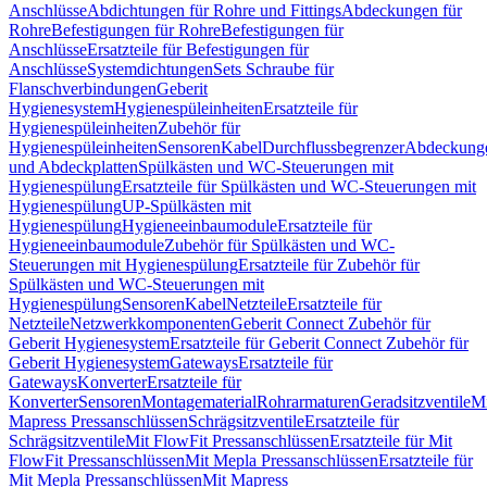
Anschlüsse
Abdichtungen für Rohre und Fittings
Abdeckungen für
Rohre
Befestigungen für Rohre
Befestigungen für
Anschlüsse
Ersatzteile für Befestigungen für
Anschlüsse
Systemdichtungen
Sets Schraube für
Flanschverbindungen
Geberit
Hygienesystem
Hygienespüleinheiten
Ersatzteile für
Hygienespüleinheiten
Zubehör für
Hygienespüleinheiten
Sensoren
Kabel
Durchflussbegrenzer
Abdeckung
und Abdeckplatten
Spülkästen und WC-Steuerungen mit
Hygienespülung
Ersatzteile für Spülkästen und WC-Steuerungen mit
Hygienespülung
UP-Spülkästen mit
Hygienespülung
Hygieneeinbaumodule
Ersatzteile für
Hygieneeinbaumodule
Zubehör für Spülkästen und WC-
Steuerungen mit Hygienespülung
Ersatzteile für Zubehör für
Spülkästen und WC-Steuerungen mit
Hygienespülung
Sensoren
Kabel
Netzteile
Ersatzteile für
Netzteile
Netzwerkkomponenten
Geberit Connect Zubehör für
Geberit Hygienesystem
Ersatzteile für Geberit Connect Zubehör für
Geberit Hygienesystem
Gateways
Ersatzteile für
Gateways
Konverter
Ersatzteile für
Konverter
Sensoren
Montagematerial
Rohrarmaturen
Geradsitzventile
Mi
Mapress Pressanschlüssen
Schrägsitzventile
Ersatzteile für
Schrägsitzventile
Mit FlowFit Pressanschlüssen
Ersatzteile für Mit
FlowFit Pressanschlüssen
Mit Mepla Pressanschlüssen
Ersatzteile für
Mit Mepla Pressanschlüssen
Mit Mapress