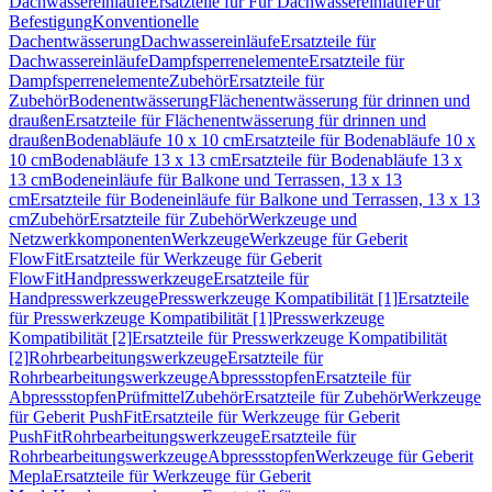
Dachwassereinläufe
Ersatzteile für Für Dachwassereinläufe
Für
Befestigung
Konventionelle
Dachentwässerung
Dachwassereinläufe
Ersatzteile für
Dachwassereinläufe
Dampfsperrenelemente
Ersatzteile für
Dampfsperrenelemente
Zubehör
Ersatzteile für
Zubehör
Bodenentwässerung
Flächenentwässerung für drinnen und
draußen
Ersatzteile für Flächenentwässerung für drinnen und
draußen
Bodenabläufe 10 x 10 cm
Ersatzteile für Bodenabläufe 10 x
10 cm
Bodenabläufe 13 x 13 cm
Ersatzteile für Bodenabläufe 13 x
13 cm
Bodeneinläufe für Balkone und Terrassen, 13 x 13
cm
Ersatzteile für Bodeneinläufe für Balkone und Terrassen, 13 x 13
cm
Zubehör
Ersatzteile für Zubehör
Werkzeuge und
Netzwerkkomponenten
Werkzeuge
Werkzeuge für Geberit
FlowFit
Ersatzteile für Werkzeuge für Geberit
FlowFit
Handpresswerkzeuge
Ersatzteile für
Handpresswerkzeuge
Presswerkzeuge Kompatibilität [1]
Ersatzteile
für Presswerkzeuge Kompatibilität [1]
Presswerkzeuge
Kompatibilität [2]
Ersatzteile für Presswerkzeuge Kompatibilität
[2]
Rohrbearbeitungswerkzeuge
Ersatzteile für
Rohrbearbeitungswerkzeuge
Abpressstopfen
Ersatzteile für
Abpressstopfen
Prüfmittel
Zubehör
Ersatzteile für Zubehör
Werkzeuge
für Geberit PushFit
Ersatzteile für Werkzeuge für Geberit
PushFit
Rohrbearbeitungswerkzeuge
Ersatzteile für
Rohrbearbeitungswerkzeuge
Abpressstopfen
Werkzeuge für Geberit
Mepla
Ersatzteile für Werkzeuge für Geberit