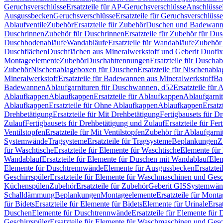
Geruchsverschlüsse
Ersatzteile für AP-Geruchsverschlüsse
Anschlüsse
Ausgussbecken
Geruchsverschlüsse
Ersatzteile für Geruchsverschlüsse
Ablaufventile
Zubehör
Ersatzteile für Zubehör
Duschen und Badewan
Duschrinnen
Zubehör für Duschrinnen
Ersatzteile für Zubehör für Du
Duschbodenabläufe
Wandabläufe
Ersatzteile für Wandabläufe
Zubehör 
Duschflächen
Duschflächen aus Mineralwerkstoff und Geberit Duofix 
Montageelemente
Zubehör
Duschabtrennungen
Ersatzteile für Duscha
Zubehör
Nischenablageboxen für Duschen
Ersatzteile für Nischenab
Mineralwerkstoff
Ersatzteile für Badewannen aus Mineralwerkstoff
Ba
Badewannen
Ablaufgarnituren für Duschwannen, d52
Ersatzteile für
Ablaufkappen
Ablaufkappen
Ersatzteile für Ablaufkappen
Ablaufgarni
Ablaufkappen
Ersatzteile für Ohne Ablaufkappen
Ablaufkappen
Ersatz
Drehbetätigung
Ersatzteile für Mit Drehbetätigung
Fertigbausets für D
Zulauf
Fertigbausets für Drehbetätigung und Zulauf
Ersatzteile für Fe
Ventilstopfen
Ersatzteile für Mit Ventilstopfen
Zubehör für Ablaufgarn
Systemwände
Tragsysteme
Ersatzteile für Tragsysteme
Beplankungen
Z
für Waschtische
Ersatzteile für Elemente für Waschtische
Elemente für 
Wandablauf
Ersatzteile für Elemente für Duschen mit Wandablauf
Ele
Elemente für Duschtrennwände
Elemente für Ausgussbecken
Ersatzte
Geschirrspüler
Ersatzteile für Elemente für Waschmaschinen und Gesc
Küchenspülen
Zubehör
Ersatzteile für Zubehör
Geberit GIS
Systemwän
Schalldämmung
Beplankungen
Montageelemente
Ersatzteile für Mont
für Bidets
Ersatzteile für Elemente für Bidets
Elemente für Urinale
Ersa
Duschen
Elemente für Duschtrennwände
Ersatzteile für Elemente fü
Geschirrspüler
Ersatzteile für Elemente für Waschmaschinen und Gesc