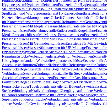
Fittings
Abdeckungen für Rohre
Befestigungen für Rohre
Befestigunge
Hygienesystem
Hygienespüleinheiten
Ersatzteile für Hygienespüleinhe
Steuerungen mit Hygienespülung
Ersatzteile für Spülkästen und WC
Spülkästen und WC-Steuerungen mit Hygienespülung
Ersatzteile fü
Netzteile
Netzwerkkomponenten
Geberit Connect Zubehör für Geberi
für Konverter
Sensoren
Montagematerial
Rohrarmaturen
Geradsitzventi
Pressanschlüssen
Mit Mepla Pressanschlüssen
Ersatzteile für Mit Mepl
Pressanschlüssen
Probenahmeventile
Entleerventile
Kugelhähne
Ersatzt
Mepla Pressanschlüssen
Mit Mapress Pressanschlüssen
Ersatzteile für
Pressanschlüssen
Ersatzteile für Mit FlowFit Pressanschlüssen
Mit Mep
Pressanschlüssen
Mit Gewindeanschlüssen
Ersatzteile für Mit Gewind
Pressanschlüssen
Wasserzählerstrecken für UP-Montage
Ersatzteile f
Entwässerungssysteme
Geberit Silent-db20
Rohre
Formstücke
Ersatztei
Reinigungsstücke
Verbindungen
Ersatzteile für Verbindungen
Schweiß
Übergänge auf andere Werkstoffe
Apparateanschlüsse
Ersatzteile für 
Anschlusssteckmuffen
Zubehör
Rohrschellen
Befestigungen für Rohrsc
Formstücke
Bögen
Ersatzteile für Bögen
Abzweige
Ersatzteile für Abz
Verbindungen
Steckverbindungen
Ersatzteile für Steckverbindungen
Kr
Anschlussbögen
Anschlussstutzen
Ersatzteile für Anschlussstutzen
Zub
Formstücke
Bögen
Ersatzteile für Bögen
Abzweige
Ersatzteile für Abz
Formstücke SuperTube
Bögen
Ersatzteile für Bögen
Abzweige
Ersatzte
Steckverbindungen
Krallverbindungen
Übergänge auf andere Werksto
PE
Rohre
Formstücke
Ersatzteile für Formstücke
Bögen
Abzweige
Redu
SuperTube
Sonderformstücke
Verbindungen
Ersatzteile für Verbindun
andere Werkstoffe
Gewindeverbindungen
Ersatzteile für Gewindever