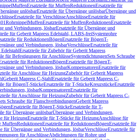
nippel
Muffen
Ersatzteile für Muffen
Reduktionen
Ersatzteile für
bergänge unlösbar
Ersatzteile für Übergänge unlösbar
Übergänge und
chlüsse
Ersatzteile für Verschlüsse
Anschlüsse
Ersatzteile für
401
Rohrnippel
Muffen
Ersatzteile für Muffen
Reduktionen
Ersatzteile
e und Verbindungen, lösbar
Ersatzteile für Übergänge und
zteile für Geberit Mapress Edelstahl, LABS-frei
Systemrohre
satzteile für Reduktionen
Bögen
Ersatzteile für Bögen
T-
bergänge und Verbindungen, lösbar
Verschlüsse
Ersatzteile für
 Edelstahl
Ersatzteile für Zubehör für Geberit Mapress
ile für Befestigungen für Anschlüsse
Systemdichtungen
Sets Schraube
Ersatzteile für Reduktionen
Bögen
Ersatzteile für Bögen
T-
bergänge und Verbindungen, lösbar
Kompensatoren
Ersatzteile für
zteile für Anschlüsse für Heizung
Zubehör für Geberit Mapress
hl
Geberit Mapress C-Stahl
Ersatzteile für Geberit Mapress C-
ile für Bögen
T-Stücke
Ersatzteile für T-Stücke
Kreuzstücke
Ersatzteile
Verbindungen, lösbar
Kompensatoren
Ersatzteile für
zteile für Anschlüsse für Heizung
Zubehör für Geberit Mapress C-
ets Schraube für Flanschverbindungen
Geberit Mapress
Bögen
Ersatzteile für Bögen
T-Stücke
Ersatzteile für T-
eile für Übergänge unlösbar
Übergänge und Verbindungen,
e für Heizung
Ersatzteile für T-Stücke für Heizung
Anschlüsse für
ür Muffen
Reduktionen
Ersatzteile für Reduktionen
Bögen
Ersatzteile für
ile für Übergänge und Verbindungen, lösbar
Verschlüsse
Ersatzteile für
mungen für Anschlüsse
Abdichtungen für Rohre und