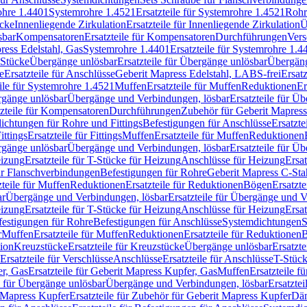
rohre 1.4401
Systemrohre 1.4521
Ersatzteile für Systemrohre 1.4521
Rohr
ücke
Innenliegende Zirkulation
Ersatzteile für Innenliegende Zirkulation
Ü
sbar
Kompensatoren
Ersatzteile für Kompensatoren
Durchführungen
Vers
press Edelstahl, Gas
Systemrohre 1.4401
Ersatzteile für Systemrohre 1.4
-Stücke
Übergänge unlösbar
Ersatzteile für Übergänge unlösbar
Übergäng
e
Ersatzteile für Anschlüsse
Geberit Mapress Edelstahl, LABS-frei
Ersat
eile für Systemrohre 1.4521
Muffen
Ersatzteile für Muffen
Reduktionen
Er
ergänge unlösbar
Übergänge und Verbindungen, lösbar
Ersatzteile für Ü
tzteile für Kompensatoren
Durchführungen
Zubehör für Geberit Mapress
ichtungen für Rohre und Fittings
Befestigungen für Anschlüsse
Ersatzte
ittings
Ersatzteile für Fittings
Muffen
Ersatzteile für Muffen
Reduktionen
ergänge unlösbar
Übergänge und Verbindungen, lösbar
Ersatzteile für Ü
eizung
Ersatzteile für T-Stücke für Heizung
Anschlüsse für Heizung
Ersat
ür Flanschverbindungen
Befestigungen für Rohre
Geberit Mapress C-Sta
zteile für Muffen
Reduktionen
Ersatzteile für Reduktionen
Bögen
Ersatzte
ar
Übergänge und Verbindungen, lösbar
Ersatzteile für Übergänge und 
eizung
Ersatzteile für T-Stücke für Heizung
Anschlüsse für Heizung
Ersat
festigungen für Rohre
Befestigungen für Anschlüsse
Systemdichtungen
S
r
Muffen
Ersatzteile für Muffen
Reduktionen
Ersatzteile für Reduktionen
tion
Kreuzstücke
Ersatzteile für Kreuzstücke
Übergänge unlösbar
Ersatzt
Ersatzteile für Verschlüsse
Anschlüsse
Ersatzteile für Anschlüsse
T-Stück
r, Gas
Ersatzteile für Geberit Mapress Kupfer, Gas
Muffen
Ersatzteile f
e für Übergänge unlösbar
Übergänge und Verbindungen, lösbar
Ersatzte
 Mapress Kupfer
Ersatzteile für Zubehör für Geberit Mapress Kupfer
Däm