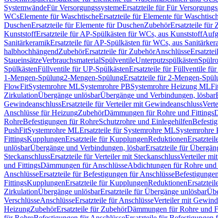
Systemwände
Für Versorgungssysteme
Ersatzteile für Für Versorgung
WCs
Elemente für Waschtische
Ersatzteile für Elemente für Waschtisc
Duschen
Ersatzteile für Elemente für Duschen
Zubehör
Ersatzteile für
Kunststoff
Ersatzteile für AP-Spülkästen für WCs, aus Kunststoff
Aufg
Sanitärkeramik
Ersatzteile für AP-Spülkästen für WCs, aus Sanitärker
halbhochhängend
Zubehör
Ersatzteile für Zubehör
Anschlüsse
Ersatztei
Staueinsätze
Verbrauchsmaterial
Spülventile
Unterputzspülkästen
Spülr
Spülkästen
Füllventile für UP-Spülkästen
Ersatzteile für Füllventile f
1-Mengen-Spülung
2-Mengen-Spülung
Ersatzteile für 2-Mengen-Spül
FlowFit
Systemrohre ML
Systemrohre PB
Systemrohre Heizung ML
Fi
Zirkulation
Übergänge unlösbar
Übergänge und Verbindungen, lösbar
Gewindeanschluss
Ersatzteile für Verteiler mit Gewindeanschluss
Verte
Anschlüsse für Heizung
Zubehör
Dämmungen für Rohre und Fittings
D
Rohre
Befestigungen für Rohre
Schutzrohre und Einlegehilfen
Befesti
PushFit
Systemrohre ML
Ersatzteile für Systemrohre ML
Systemrohre
Fittings
Kupplungen
Ersatzteile für Kupplungen
Reduktionen
Ersatztei
unlösbar
Übergänge und Verbindungen, lösbar
Ersatzteile für Übergä
Steckanschluss
Ersatzteile für Verteiler mit Steckanschluss
Verteiler m
und Fittings
Dämmungen für Anschlüsse
Abdichtungen für Rohre und 
Anschlüsse
Ersatzteile für Befestigungen für Anschlüsse
Befestigungen 
Fittings
Kupplungen
Ersatzteile für Kupplungen
Reduktionen
Ersatztei
Zirkulation
Übergänge unlösbar
Ersatzteile für Übergänge unlösbar
Übe
Verschlüsse
Anschlüsse
Ersatzteile für Anschlüsse
Verteiler mit Gewin
Heizung
Zubehör
Ersatzteile für Zubehör
Dämmungen für Rohre und Fi
für Rohre
Befestigungen für Anschlüsse
Ersatzteile für Befestigungen 