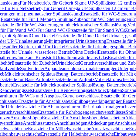
lauslösung
Für Netzbetrieb, für Geberit Sigma UP-Spülkästen 12 cm
Ers
ile für Für Netzbetrieb, für Geberit Omega UP-Spülkästen 12 cm
Für Ba
rungen mit pneumatischer Spülauslösung
Ersatzteile für WC-Steuerun
g
Ersatzteile für Für 1-Mengen-Spülung
Zubehör für WC-Steuerungen
Er
satzteile für Für WC-Steuerungen mit elektronischer Spülauslösung
Ver
le für Für Wand-WCs
Für Stand-WCs
Ersatzteile für Für Stand-WCs
Zube
ieb, mit Spülrand
Ohne Deckel
Ersatzteile für Ohne Deckel
Urinale, gespü
 oder UP-Urinalsteuerung
Mit integrierter Urinalsteuerung
Ersatzteile für 
 gespülter Betrieb, mit / für Deckel
Ersatzteile für Urinale, gespülter Bet
zteile für Urinale, wasserloser Betrieb
Ohne Deckel
Ersatzteile für Ohn
inaltrennwände aus Kunststoff
Urinaltrennwände aus Glas
Ersatzteile fü
behör
Ersatzteile für Zubehör
Urinaldeckel
Geruchsverschlüsse und Zub
aufventile
Spülverteiler
Apparateanschlüsse
Urinalsteuerungen
Unterput
ieb
Mit elektronischer Spülauslösung, Batteriebetrieb
Ersatzteile für Mit
rsatzteile für Basic
Aufputz
Ersatzteile für Aufputz
Mit elektronischer Sp
betrieb
Ersatzteile für Mit elektronischer Spülauslösung, Batteriebetrieb
Renovierungssets
Ersatzteile für Renovierungssets
Abdeckplatten
Sonsti
fgarnituren für WCs und Ausgüsse
Geruchsverschlüsse
Ersatzteile für Ge
hlusssets
Ersatzteile für Anschlusssets
Spülbogenverlängerungen
Ersatz
für Urinale
Ersatzteile für Ablaufgarnituren für Urinale
Urinalgeruchsver
eruchsverschlüsses
Ersatzteile für Rohrbogengeruchsverschlüsses
Spül
tutzen
Anschlussbögen
Ersatzteile für Anschlussbögen
Manschetten
Ablau
sverschlüsse
Anschlussstutzen
Anschlussbögen
Abdeckungen
Anschlüss
elwaschtische
Ersatzteile für Möbelwaschtische
Aufsatzwaschtische
Ers
albeinbauwaschtische
Ersatzteile für Halbeinbauwaschtische
Einbauwasc