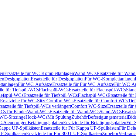
en
Ersatzteile für WC-Komplettanlagen
Wand-WCs
Ersatzteile für Wa
ken
Designplatten
Ersatzteile für Designplatten
Für WC-Komplettanlagen
tanlagen
Für WC-Aufsätze
Ersatzteile für Für WC-Aufsätze
Für WC-Au
eile für Tiefspül-WCs
Flachspül-WCs
Ersatzteile für Flachspül-WCs
Stan
iefspül-WCs
Ersatzteile für Tiefspül-WCs
Flachspül-WCs
Ersatzteile fü
Ersatzteile für WC-Sitze
Comfort WCs
Ersatzteile für Comfort WCs
Tie
rsatzteile für Tiefspül-WCs verlängert
Comfort WC-Sitze
Ersatzteile fü
WCs für Kinder
Wand-WCs
Ersatzteile für Wand-WCs
Stand-WCs
Ersatzt
r WC-Sitzringe
Hock-WCs
Mit Spülung
Zubehör
Befestigungsmaterial
Bide
C-Steuerungen
Betätigungsplatten
Ersatzteile für Betätigungsplatten
Für 
Kappa UP-Spülkästen
Ersatzteile für Für Kappa UP-Spülkästen
Für Delt
P-Spülkästen
Ersatzteile für Für 300T UP-Spülkästen
Zubehör
Verbrauc