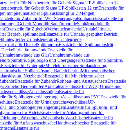
atzteile für Für Netzbetrieb, für Geberit Sigma UP-Spülkästen 12
tteriebetrieb, für Geberit Sigma UP-Spülkästen 12 cm
Ersatzteile für
gen mit pneumatischer Spülauslösung
Für 2-Mengen-
satzteile für Zubehör für WC-Steuerungen
Rohbausets
Ersatzteile für
bindungen
Geberit Monolith Sanitärmodule
Sanitärmodule für
hör
Ersatzteile für Zubehör
Verbrauchsmaterial
Urinale
Urinale,
lter Betrieb, spülrandlos
Ersatzteile für Urinale, gespülter Betrieb,
Mit integrierter Urinalsteuerung
Für integrierte
rieb, mit / für Deckel
Spülrandlos
Ersatzteile für Spülrandlos
Mit
e Deckel
Urinaltrennwände
Ersatzteile für
r Urinaltrennwände aus Glas
Urinaltrennwände aus
ehör
Spülrohre, Spülbögen und Übergänge
Ersatzteile für Spülrohre,
z
Ersatzteile für Unterputz
Mit elektronischer Spülauslösung,
 elektronischer Spülauslösung, Batteriebetrieb
Mit pneumatischer
ülauslösung, Netzbetrieb
Ersatzteile für Mit elektronischer
Zubehör
Ersatzteile für Zubehör
Rohbau- und Austauschsets
Ersatzteile
ges Zubehör
Bedienhilfen
Apparateanschlüsse für WCs, Urinale und
ruchsverschlüsse
Anschlussbögen
Ersatzteile für
teile für Spülbogenverlängerungen
Anschlüsse aus PVC
Ersatzteile für
schlüsse
Ersatzteile für Urinalgeruchsverschlüsse
UP-
rohr- und Spülbogenverlängerungen
Ersatzteile für Spülrohr- und
fgarnituren für Bidets
Ersatzteile für Ablaufgarnituren für
e
Dichtungen
Waschplatz
Waschtische
Waschtische
Ersatzteile für
atzteile für Aufsatzwaschtische
Handwaschbecken
Ersatzteile für
htische
Ersatzteile für