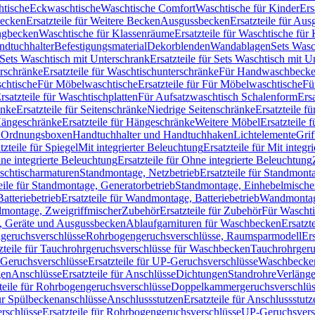
htische
Eckwaschtische
Waschtische Comfort
Waschtische für Kinder
Ers
Becken
Ersatzteile für Weitere Becken
Ausgussbecken
Ersatzteile für Au
ngbecken
Waschtische für Klassenräume
Ersatzteile für Waschtische fü
ndtuchhalter
Befestigungsmaterial
Dekorblenden
Wandablagen
Sets Wasc
Sets Waschtisch mit Unterschrank
Ersatzteile für Sets Waschtisch mit 
rschränke
Ersatzteile für Waschtischunterschränke
Für Handwaschbeck
schtische
Für Möbelwaschtische
Ersatzteile für Für Möbelwaschtische
Fü
rsatzteile für Waschtischplatten
Für Aufsatzwaschtisch Schalenform
Ers
änke
Ersatzteile für Seitenschränke
Niedrige Seitenschränke
Ersatzteile f
ängeschränke
Ersatzteile für Hängeschränke
Weitere Möbel
Ersatzteile 
d Ordnungsboxen
Handtuchhalter und Handtuchhaken
Lichtelemente
Grif
tzteile für Spiegel
Mit integrierter Beleuchtung
Ersatzteile für Mit integr
ne integrierte Beleuchtung
Ersatzteile für Ohne integrierte Beleuchtung
aschtischarmaturen
Standmontage, Netzbetrieb
Ersatzteile für Standmont
eile für Standmontage, Generatorbetrieb
Standmontage, Einhebelmische
tteriebetrieb
Ersatzteile für Wandmontage, Batteriebetrieb
Wandmontage
ndmontage, Zweigriffmischer
Zubehör
Ersatzteile für Zubehör
Für Wascht
n, Geräte und Ausgussbecken
Ablaufgarnituren für Waschbecken
Ersatzt
ngeruchsverschlüsse
Rohrbogengeruchsverschlüsse, Raumsparmodell
Er
zteile für Tauchrohrgeruchsverschlüsse für Waschbecken
Tauchrohrgeru
Geruchsverschlüsse
Ersatzteile für UP-Geruchsverschlüsse
Waschbecken
en
Anschlüsse
Ersatzteile für Anschlüsse
Dichtungen
Standrohre
Verläng
teile für Rohrbogengeruchsverschlüsse
Doppelkammergeruchsverschlüs
für Spülbeckenanschlüsse
Anschlussstutzen
Ersatzteile für Anschlussstutz
rschlüsse
Ersatzteile für Rohrbogengeruchsverschlüsse
UP-Geruchsvers