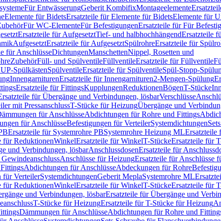
ssysteme
Für Entwässerung
Geberit Kombifix
Montageelemente
Ersatztei
he
Elemente für Bidets
Ersatzteile für Elemente für Bidets
Elemente für U
 Zubehör
Für WC-Elemente
Für Befestigungen
Ersatzteile für Für Befest
esetzt
Ersatzteile für Aufgesetzt
Tief- und halbhochhängend
Ersatzteile 
amik
Aufgesetzt
Ersatzteile für Aufgesetzt
Spülrohre
Ersatzteile für Spülr
le für Anschlüsse
Dichtungen
Manschetten
Nippel, Rosetten und
ohre
Zubehör
Füll- und Spülventile
Füllventile
Ersatzteile für Füllventile
Fü
ür UP-Spülkästen
Spülventile
Ersatzteile für Spülventile
Spül-Stopp-Spülu
ung
Innengarnituren
Ersatzteile für Innengarnituren
2-Mengen-Spülung
Er
ttings
Ersatzteile für Fittings
Kupplungen
Reduktionen
Bögen
T-Stücke
In
Ersatzteile für Übergänge und Verbindungen, lösbar
Verschlüsse
Anschlü
iler mit Pressanschluss
T-Stücke für Heizung
Übergänge und Verbindung
ämmungen für Anschlüsse
Abdichtungen für Rohre und Fittings
Abdich
gungen für Anschlüsse
Befestigungen für Verteiler
Systemdichtungen
Set
 PB
Ersatzteile für Systemrohre PB
Systemrohre Heizung ML
Ersatzteil
le für Reduktionen
Winkel
Ersatzteile für Winkel
T-Stücke
Ersatzteile für 
nge und Verbindungen, lösbar
Anschlussdosen
Ersatzteile für Anschlussd
it Gewindeanschluss
Anschlüsse für Heizung
Ersatzteile für Anschlüsse 
Fittings
Abdichtungen für Anschlüsse
Abdeckungen für Rohre
Befestig
für Verteiler
Systemdichtungen
Geberit Mepla
Systemrohre ML
Ersatzte
le für Reduktionen
Winkel
Ersatzteile für Winkel
T-Stücke
Ersatzteile für 
rgänge und Verbindungen, lösbar
Ersatzteile für Übergänge und Verbi
deanschluss
T-Stücke für Heizung
Ersatzteile für T-Stücke für Heizung
An
ttings
Dämmungen für Anschlüsse
Abdichtungen für Rohre und Fitting
für Anschlüsse
Systemdichtungen
Sets Schraube für Flanschverbindung