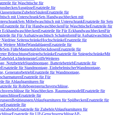
atzteile für Waschtische für
sgussbecken
Ausgüsse
Ersatzteile für
r Klassenräume
Zubehör
Säulen
Ersatzteile für
htisch mit Unterschrank
Sets Handwaschbecken mit
Unterschrank
Sets Möbelwaschtisch mit Unterschrank
Ersatzteile für Sets
en
Ersatzteile für Für Handwaschbecken
Für Waschtische
Ersatzteile für
r Eckhandwaschbecken
Ersatzteile für Für Eckhandwaschbecken
Für
atzteile für Für Aufsatzwaschtisch Schalenform
Für Aufsatzwaschtisch
ür Niedrige Seitenschränke
Hochschränke
Ersatzteile für
für Weitere Möbel
Wandablagen
Ersatzteile für
fe
Sets Füße
Magnettafeln
Steckdosen
Ersatzteile für
ierter Beleuchtung
Spiegelschränke
Ersatzteile für Spiegelschränke
Mit
Zubehör
Lichtelemente
Griffe
Weiteres
age, Netzbetrieb
Standmontage, Batteriebetrieb
Ersatzteile für
r
Ersatzteile für Standmontage, Einhebelmischer
Wandmontage,
, Generatorbetrieb
Ersatzteile für Wandmontage,
ischarmaturen
Ersatzteile für Für
eile für Ablaufgarnituren für
satzteile für Rohrbogengeruchsverschlüsse,
chsverschlüsse für Waschbecken, Raumsparmodell
Ersatzteile für
anschlüsse
Ersatzteile für
erungen
Betätigungen
Ablaufgarnituren für Spülbecken
Ersatzteile für
se
Ersatzteile für
en
Zubehör
Ersatzteile für Zubehör
Ablaufgarnituren für
chlüsse
Ersatzteile für UP-Geruchsverschlüsse
AP-