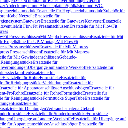
chtungen
Sets Schraube für Flanschverbindungen
Geberit
zer
Abdeckungen und Abdeckplatten
Spülkästen und WC-
gieneeinbaumodule
Ersatzteile für Hygieneeinbaumodule
Zubehör für
oren
Kabel
Netzteile
Ersatzteile für
Hygienesystem
Gateways
Ersatzteile für Gateways
Konverter
Ersatzteile
itzventile
Mit FlowFit Pressanschlüssen
Ersatzteile für Mit FlowFit
press
lowFit Pressanschlüssen
Mit Mepla Pressanschlüssen
Ersatzteile für Mit
 für Kugelhähne für UP-Montage
Mit FlowFit
ress Pressanschlüssen
Ersatzteile für Mit Mapress
ress Pressanschlüssen
Ersatzteile für Mit Mapress
teile für Mit Gewindeanschlüssen
Gebäude-
n
Reinigungsstücke
Ersatzteile für
nverbindungen
Übergänge auf andere Werkstoffe
Ersatzteile für
lusssteckmuffen
Ersatzteile für
re
Ersatzteile für Rohre
Formstücke
Ersatzteile für
ile für Reinigungsstücke
Verbindungen
Ersatzteile für
rsatzteile für Apparateanschlüsse
Anschlussbögen
Ersatzteile für
lent-Pro
Rohre
Ersatzteile für Rohre
Formstücke
Ersatzteile für
ile für Reinigungsstücke
Formstücke SuperTube
Ersatzteile für
ndungen
Ersatzteile für
Ersatzteile für Dichtungen
Verbrauchsmaterial
Geberit
nderformstücke
Ersatzteile für Sonderformstücke
Formstücke
ndungen
Übergänge auf andere Werkstoffe
Ersatzteile für Übergänge auf
teile für Apparateanschlüsse
Anschlussbögen
Ersatzteile für