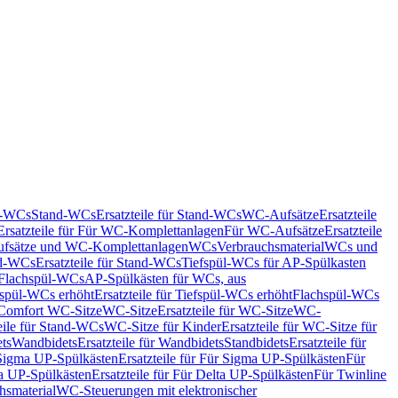
nd-WCs
Stand-WCs
Ersatzteile für Stand-WCs
WC-Aufsätze
Ersatzteile
Ersatzteile für Für WC-Komplettanlagen
Für WC-Aufsätze
Ersatzteile
fsätze und WC-Komplettanlagen
WCs
Verbrauchsmaterial
WCs und
d-WCs
Ersatzteile für Stand-WCs
Tiefspül-WCs für AP-Spülkasten
r Flachspül-WCs
AP-Spülkästen für WCs, aus
fspül-WCs erhöht
Ersatzteile für Tiefspül-WCs erhöht
Flachspül-WCs
r Comfort WC-Sitze
WC-Sitze
Ersatzteile für WC-Sitze
WC-
eile für Stand-WCs
WC-Sitze für Kinder
Ersatzteile für WC-Sitze für
ts
Wandbidets
Ersatzteile für Wandbidets
Standbidets
Ersatzteile für
Sigma UP-Spülkästen
Ersatzteile für Für Sigma UP-Spülkästen
Für
a UP-Spülkästen
Ersatzteile für Für Delta UP-Spülkästen
Für Twinline
hsmaterial
WC-Steuerungen mit elektronischer