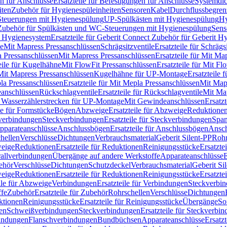
n für Anschlüsse
Ersatzteile für Befestigungen für Anschlüsse
Systemdi
iten
Zubehör für Hygienespüleinheiten
Sensoren
Kabel
Durchflussbegren
-Steuerungen mit Hygienespülung
UP-Spülkästen mit Hygienespülung
Hy
r Zubehör für Spülkästen und WC-Steuerungen mit Hygienespülung
Sens
t Hygienesystem
Ersatzteile für Geberit Connect Zubehör für Geberit 
le
Mit Mapress Pressanschlüssen
Schrägsitzventile
Ersatzteile für Schrägs
a Pressanschlüssen
Mit Mapress Pressanschlüssen
Ersatzteile für Mit Ma
eile für Kugelhähne
Mit FlowFit Pressanschlüssen
Ersatzteile für Mit F
 Mit Mapress Pressanschlüssen
Kugelhähne für UP-Montage
Ersatzteile
la Pressanschlüssen
Ersatzteile für Mit Mepla Pressanschlüssen
Mit Map
eanschlüssen
Rückschlagventile
Ersatzteile für Rückschlagventile
Mit Map
ür Wasserzählerstrecken für UP-Montage
Mit Gewindeanschlüssen
Ersatz
le für Formstücke
Bögen
Abzweige
Ersatzteile für Abzweige
Reduktione
verbindungen
Steckverbindungen
Ersatzteile für Steckverbindungen
Span
Apparateanschlüsse
Anschlussbögen
Ersatzteile für Anschlussbögen
Ansch
hellen
Verschlüsse
Dichtungen
Verbrauchsmaterial
Geberit Silent-PP
Roh
weige
Reduktionen
Ersatzteile für Reduktionen
Reinigungsstücke
Ersatzte
allverbindungen
Übergänge auf andere Werkstoffe
Apparateanschlüsse
E
ehör
Verschlüsse
Dichtungen
Schutzdeckel
Verbrauchsmaterial
Geberit Si
weige
Reduktionen
Ersatzteile für Reduktionen
Reinigungsstücke
Ersatzte
ile für Abzweige
Verbindungen
Ersatzteile für Verbindungen
Steckverbi
ffe
Zubehör
Ersatzteile für Zubehör
Rohrschellen
Verschlüsse
Dichtungen
ktionen
Reinigungsstücke
Ersatzteile für Reinigungsstücke
Übergänge
So
gen
Schweißverbindungen
Steckverbindungen
Ersatzteile für Steckverbi
bindungen
Flanschverbindungen
Bundbüchsen
Apparateanschlüsse
Ersatz