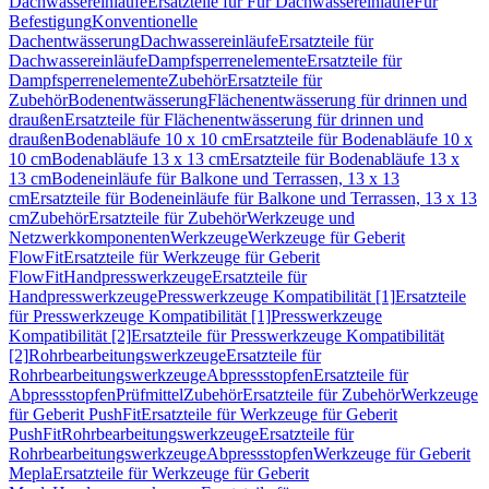
Dachwassereinläufe
Ersatzteile für Für Dachwassereinläufe
Für
Befestigung
Konventionelle
Dachentwässerung
Dachwassereinläufe
Ersatzteile für
Dachwassereinläufe
Dampfsperrenelemente
Ersatzteile für
Dampfsperrenelemente
Zubehör
Ersatzteile für
Zubehör
Bodenentwässerung
Flächenentwässerung für drinnen und
draußen
Ersatzteile für Flächenentwässerung für drinnen und
draußen
Bodenabläufe 10 x 10 cm
Ersatzteile für Bodenabläufe 10 x
10 cm
Bodenabläufe 13 x 13 cm
Ersatzteile für Bodenabläufe 13 x
13 cm
Bodeneinläufe für Balkone und Terrassen, 13 x 13
cm
Ersatzteile für Bodeneinläufe für Balkone und Terrassen, 13 x 13
cm
Zubehör
Ersatzteile für Zubehör
Werkzeuge und
Netzwerkkomponenten
Werkzeuge
Werkzeuge für Geberit
FlowFit
Ersatzteile für Werkzeuge für Geberit
FlowFit
Handpresswerkzeuge
Ersatzteile für
Handpresswerkzeuge
Presswerkzeuge Kompatibilität [1]
Ersatzteile
für Presswerkzeuge Kompatibilität [1]
Presswerkzeuge
Kompatibilität [2]
Ersatzteile für Presswerkzeuge Kompatibilität
[2]
Rohrbearbeitungswerkzeuge
Ersatzteile für
Rohrbearbeitungswerkzeuge
Abpressstopfen
Ersatzteile für
Abpressstopfen
Prüfmittel
Zubehör
Ersatzteile für Zubehör
Werkzeuge
für Geberit PushFit
Ersatzteile für Werkzeuge für Geberit
PushFit
Rohrbearbeitungswerkzeuge
Ersatzteile für
Rohrbearbeitungswerkzeuge
Abpressstopfen
Werkzeuge für Geberit
Mepla
Ersatzteile für Werkzeuge für Geberit