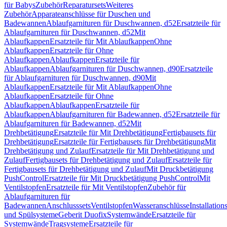
für Babys
Zubehör
Reparatursets
Weiteres
Zubehör
Apparateanschlüsse für Duschen und
Badewannen
Ablaufgarnituren für Duschwannen, d52
Ersatzteile für
Ablaufgarnituren für Duschwannen, d52
Mit
Ablaufkappen
Ersatzteile für Mit Ablaufkappen
Ohne
Ablaufkappen
Ersatzteile für Ohne
Ablaufkappen
Ablaufkappen
Ersatzteile für
Ablaufkappen
Ablaufgarnituren für Duschwannen, d90
Ersatzteile
für Ablaufgarnituren für Duschwannen, d90
Mit
Ablaufkappen
Ersatzteile für Mit Ablaufkappen
Ohne
Ablaufkappen
Ersatzteile für Ohne
Ablaufkappen
Ablaufkappen
Ersatzteile für
Ablaufkappen
Ablaufgarnituren für Badewannen, d52
Ersatzteile für
Ablaufgarnituren für Badewannen, d52
Mit
Drehbetätigung
Ersatzteile für Mit Drehbetätigung
Fertigbausets für
Drehbetätigung
Ersatzteile für Fertigbausets für Drehbetätigung
Mit
Drehbetätigung und Zulauf
Ersatzteile für Mit Drehbetätigung und
Zulauf
Fertigbausets für Drehbetätigung und Zulauf
Ersatzteile für
Fertigbausets für Drehbetätigung und Zulauf
Mit Druckbetätigung
PushControl
Ersatzteile für Mit Druckbetätigung PushControl
Mit
Ventilstopfen
Ersatzteile für Mit Ventilstopfen
Zubehör für
Ablaufgarnituren für
Badewannen
Anschlusssets
Ventilstopfen
Wasseranschlüsse
Installation
und Spülsysteme
Geberit Duofix
Systemwände
Ersatzteile für
Systemwände
Tragsysteme
Ersatzteile für