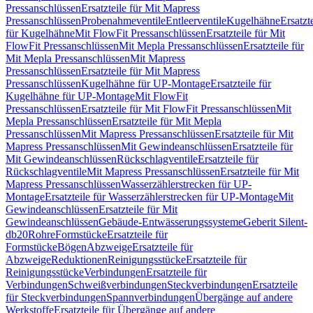
Pressanschlüssen
Ersatzteile für Mit Mapress
Pressanschlüssen
Probenahmeventile
Entleerventile
Kugelhähne
Ersatzt
für Kugelhähne
Mit FlowFit Pressanschlüssen
Ersatzteile für Mit
FlowFit Pressanschlüssen
Mit Mepla Pressanschlüssen
Ersatzteile für
Mit Mepla Pressanschlüssen
Mit Mapress
Pressanschlüssen
Ersatzteile für Mit Mapress
Pressanschlüssen
Kugelhähne für UP-Montage
Ersatzteile für
Kugelhähne für UP-Montage
Mit FlowFit
Pressanschlüssen
Ersatzteile für Mit FlowFit Pressanschlüssen
Mit
Mepla Pressanschlüssen
Ersatzteile für Mit Mepla
Pressanschlüssen
Mit Mapress Pressanschlüssen
Ersatzteile für Mit
Mapress Pressanschlüssen
Mit Gewindeanschlüssen
Ersatzteile für
Mit Gewindeanschlüssen
Rückschlagventile
Ersatzteile für
Rückschlagventile
Mit Mapress Pressanschlüssen
Ersatzteile für Mit
Mapress Pressanschlüssen
Wasserzählerstrecken für UP-
Montage
Ersatzteile für Wasserzählerstrecken für UP-Montage
Mit
Gewindeanschlüssen
Ersatzteile für Mit
Gewindeanschlüssen
Gebäude-Entwässerungssysteme
Geberit Silent-
db20
Rohre
Formstücke
Ersatzteile für
Formstücke
Bögen
Abzweige
Ersatzteile für
Abzweige
Reduktionen
Reinigungsstücke
Ersatzteile für
Reinigungsstücke
Verbindungen
Ersatzteile für
Verbindungen
Schweißverbindungen
Steckverbindungen
Ersatzteile
für Steckverbindungen
Spannverbindungen
Übergänge auf andere
Werkstoffe
Ersatzteile für Übergänge auf andere