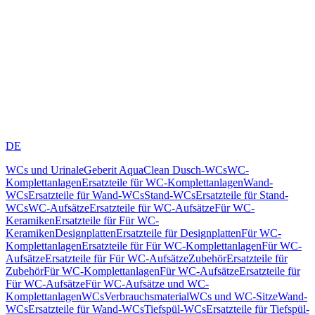
DE
WCs und Urinale
Geberit AquaClean Dusch-WCs
WC-
Komplettanlagen
Ersatzteile für WC-Komplettanlagen
Wand-
WCs
Ersatzteile für Wand-WCs
Stand-WCs
Ersatzteile für Stand-
WCs
WC-Aufsätze
Ersatzteile für WC-Aufsätze
Für WC-
Keramiken
Ersatzteile für Für WC-
Keramiken
Designplatten
Ersatzteile für Designplatten
Für WC-
Komplettanlagen
Ersatzteile für Für WC-Komplettanlagen
Für WC-
Aufsätze
Ersatzteile für Für WC-Aufsätze
Zubehör
Ersatzteile für
Zubehör
Für WC-Komplettanlagen
Für WC-Aufsätze
Ersatzteile für
Für WC-Aufsätze
Für WC-Aufsätze und WC-
Komplettanlagen
WCs
Verbrauchsmaterial
WCs und WC-Sitze
Wand-
WCs
Ersatzteile für Wand-WCs
Tiefspül-WCs
Ersatzteile für Tiefspül-