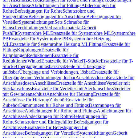
für Anschlüsse
Abdichtungen für Fittings
Abdeckungen für
Rohre
Befestigungen für Rohre
Schutzrohre und
Einlegehilfen
Befestigungen für Anschlüsse
Befestigungen für
Verteiler
Systemdichtungen
Sets Schraube für
Flanschverbindungen
Verbrauchsmaterial
Geberit
PushFit
Systemrohre ML
Ersatzteile für Systemrohre ML
Systemrohre
PB
Ersatzteile für Systemrohre PB
Systemrohre Heizung
ML
Ersatzteile für Systemrohre Heizung ML
Fittings
Ersatzteile für
Fittings
Kupplungen
Ersatzteile für
Kupplungen
Reduktionen
Ersatzteile für
Reduktionen
Winkel
Ersatzteile für Winkel
T-Stücke
Ersatzteile für T-
Stücke
Übergänge unlösbar
Ersatzteile für Übergänge
unlösbar
Übergänge und Verbindungen, lösbar
Ersatzteile für
Übergänge und Verbindungen, lösbar
Anschlussdosen
Ersatzteile für
Anschlussdosen
Anschlüsse
Ersatzteile für Anschlüsse
Verteiler mit
Steckanschluss
Ersatzteile für Verteiler mit Steckanschluss
Verteiler
mit Gewindeanschluss
Anschlüsse für Heizung
Ersatzteile für
Anschlüsse für Heizung
Zubehör
Ersatzteile für
Zubehör
Dämmungen für Rohre und Fittings
Dämmungen für
Anschlüsse
Abdichtungen für Rohre und Fittings
Abdichtungen für
Anschlüsse
Abdeckungen für Rohre
Befestigungen für
Rohre
Schutzrohre und Einlegehilfen
Befestigungen für
Anschlüsse
Ersatzteile für Befestigungen für
Anschlüsse
Befestigungen für Verteiler
Systemdichtungen
Geberit