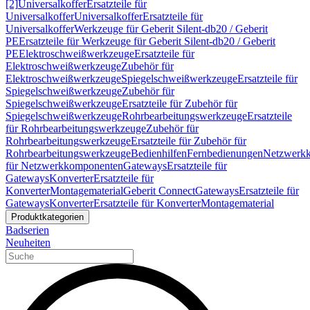
[2]
Universalkoffer
Ersatzteile für
Universalkoffer
Universalkoffer
Ersatzteile für
Universalkoffer
Werkzeuge für Geberit Silent-db20 / Geberit
PE
Ersatzteile für Werkzeuge für Geberit Silent-db20 / Geberit
PE
Elektroschweißwerkzeuge
Ersatzteile für
Elektroschweißwerkzeuge
Zubehör für
Elektroschweißwerkzeuge
Spiegelschweißwerkzeuge
Ersatzteile für
Spiegelschweißwerkzeuge
Zubehör für
Spiegelschweißwerkzeuge
Ersatzteile für Zubehör für
Spiegelschweißwerkzeuge
Rohrbearbeitungswerkzeuge
Ersatzteile
für Rohrbearbeitungswerkzeuge
Zubehör für
Rohrbearbeitungswerkzeuge
Ersatzteile für Zubehör für
Rohrbearbeitungswerkzeuge
Bedienhilfen
Fernbedienungen
Netzwerk
für Netzwerkkomponenten
Gateways
Ersatzteile für
Gateways
Konverter
Ersatzteile für
Konverter
Montagematerial
Geberit Connect
Gateways
Ersatzteile für
Gateways
Konverter
Ersatzteile für Konverter
Montagematerial
Produktkategorien
Badserien
Neuheiten