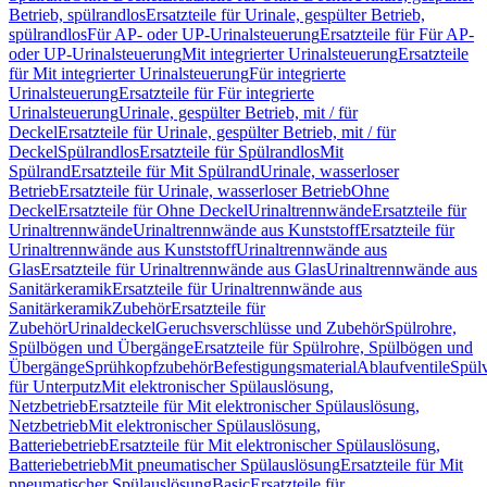
Betrieb, spülrandlos
Ersatzteile für Urinale, gespülter Betrieb,
spülrandlos
Für AP- oder UP-Urinalsteuerung
Ersatzteile für Für AP-
oder UP-Urinalsteuerung
Mit integrierter Urinalsteuerung
Ersatzteile
für Mit integrierter Urinalsteuerung
Für integrierte
Urinalsteuerung
Ersatzteile für Für integrierte
Urinalsteuerung
Urinale, gespülter Betrieb, mit / für
Deckel
Ersatzteile für Urinale, gespülter Betrieb, mit / für
Deckel
Spülrandlos
Ersatzteile für Spülrandlos
Mit
Spülrand
Ersatzteile für Mit Spülrand
Urinale, wasserloser
Betrieb
Ersatzteile für Urinale, wasserloser Betrieb
Ohne
Deckel
Ersatzteile für Ohne Deckel
Urinaltrennwände
Ersatzteile für
Urinaltrennwände
Urinaltrennwände aus Kunststoff
Ersatzteile für
Urinaltrennwände aus Kunststoff
Urinaltrennwände aus
Glas
Ersatzteile für Urinaltrennwände aus Glas
Urinaltrennwände aus
Sanitärkeramik
Ersatzteile für Urinaltrennwände aus
Sanitärkeramik
Zubehör
Ersatzteile für
Zubehör
Urinaldeckel
Geruchsverschlüsse und Zubehör
Spülrohre,
Spülbögen und Übergänge
Ersatzteile für Spülrohre, Spülbögen und
Übergänge
Sprühkopfzubehör
Befestigungsmaterial
Ablaufventile
Spülv
für Unterputz
Mit elektronischer Spülauslösung,
Netzbetrieb
Ersatzteile für Mit elektronischer Spülauslösung,
Netzbetrieb
Mit elektronischer Spülauslösung,
Batteriebetrieb
Ersatzteile für Mit elektronischer Spülauslösung,
Batteriebetrieb
Mit pneumatischer Spülauslösung
Ersatzteile für Mit
pneumatischer Spülauslösung
Basic
Ersatzteile für