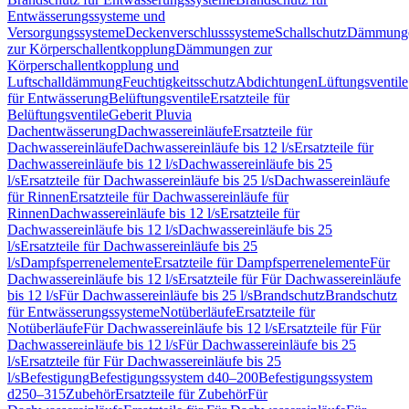
Entwässerungssysteme und
Versorgungssysteme
Deckenverschlusssysteme
Schallschutz
Dämmung
zur Körperschallentkopplung
Dämmungen zur
Körperschallentkopplung und
Luftschalldämmung
Feuchtigkeitsschutz
Abdichtungen
Lüftungsventile
für Entwässerung
Belüftungsventile
Ersatzteile für
Belüftungsventile
Geberit Pluvia
Dachentwässerung
Dachwassereinläufe
Ersatzteile für
Dachwassereinläufe
Dachwassereinläufe bis 12 l/s
Ersatzteile für
Dachwassereinläufe bis 12 l/s
Dachwassereinläufe bis 25
l/s
Ersatzteile für Dachwassereinläufe bis 25 l/s
Dachwassereinläufe
für Rinnen
Ersatzteile für Dachwassereinläufe für
Rinnen
Dachwassereinläufe bis 12 l/s
Ersatzteile für
Dachwassereinläufe bis 12 l/s
Dachwassereinläufe bis 25
l/s
Ersatzteile für Dachwassereinläufe bis 25
l/s
Dampfsperrenelemente
Ersatzteile für Dampfsperrenelemente
Für
Dachwassereinläufe bis 12 l/s
Ersatzteile für Für Dachwassereinläufe
bis 12 l/s
Für Dachwassereinläufe bis 25 l/s
Brandschutz
Brandschutz
für Entwässerungssysteme
Notüberläufe
Ersatzteile für
Notüberläufe
Für Dachwassereinläufe bis 12 l/s
Ersatzteile für Für
Dachwassereinläufe bis 12 l/s
Für Dachwassereinläufe bis 25
l/s
Ersatzteile für Für Dachwassereinläufe bis 25
l/s
Befestigung
Befestigungssystem d40–200
Befestigungssystem
d250–315
Zubehör
Ersatzteile für Zubehör
Für