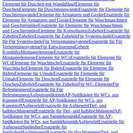
Elemente für Duschen mit Wandablauf
Elemente für
Duschen
Elemente für Duschtrennwände
Ersatzteile für Elemente für
Duschtrennwände
Elemente für Armaturen und Geräte
Ersatzteile für
Elemente für Armaturen und Geräte
Elemente für Waschmaschinen
und Geschirrspüler
Ersatzteile für Elemente für Waschmaschinen
und Geschirrspüler
Elemente für Konsollasten
Zubehör
Ersatzteile für
Zubehör
Zubehör
Ersatzteile für Zubehör
Für Systemwände
Ersatzteile
für Für Systemwände
Für Versorgungssysteme
Ersatzteile für Für
Versorgungssysteme
Für Entwässerung
Geberit
Kombifix
Montageelemente
Ersatzteile für
Montageelemente
Elemente für WCs
Ersatzteile für Elemente für
WCs
Elemente für Waschtische
Ersatzteile für Elemente für
Waschtische
Elemente für Bidets
Ersatzteile für Elemente für
Bidets
Elemente für Urinale
Ersatzteile für Elemente für
Urinale
Elemente für Duschen
Ersatzteile für Elemente für
Duschen
Zubehör
Ersatzteile für Zubehör
Für WC-Elemente
Für
Befestigungen
Ersatzteile für Für
Befestigungen
Aufputzspülkästen
AP-Spülkästen für WCs, aus
Kunststoff
Ersatzteile für AP-Spülkästen für WCs, aus
Kunststoff
Aufgesetzt
Ersatzteile für Aufgesetzt
Tief- und
halbhochhängend
Ersatzteile für Tief- und halbhochhängend
AP-
Spülkästen für WCs, aus Sanitärkeramik
Ersatzteile für AP-
Spülkästen für WCs, aus Sanitärkeramik
Aufgesetzt
Ersatzteile für
Aufgesetzt
Spülrohre
Ersatzteile für
Spülrohre
Hochhängend
Ersatzteile für Hochhängend
Tief- und