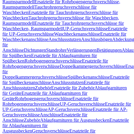
Raumsparmodell
Ersatzteile für Rohrbogengeruchsverschlüsse,
Raumsparmodell
Tauchrohrgeruchsverschlüsse für
Waschbecken
Ersatzteile für Tauchrohrgeruchsverschlüsse für
Waschbecken
Tauchrohrgeruchsverschlüsse für Waschbecken,
Raumsparmodell
Ersatzteile für Tauchrohrgeruchsverschlüsse für
Waschbecken, Raumsparmodell
UP-Geruchsverschlüsse
Ersatzteile
für UP-Geruchsverschlüsse
Waschbeckenanschlüsse
Ersatzteile für
Waschbeckenanschlüsse
Anschlussstutzen
Anschlussbögen
Abdeckung
für
Anschlüsse
Dichtungen
Standrohre
Verlängerungen
Betätigungen
Ablauf
für Spülbecken
Ersatzteile für Ablaufgarnituren für
Spülbecken
Rohrbogengeruchsverschlüsse
Ersatzteile für
Rohrbogengeruchsverschlüsse
Doppelkammergeruchsverschlüsse
Ersa
für
Doppelkammergeruchsverschlüsse
Spülbeckenanschlüsse
Ersatzteile
für Spülbeckenanschlüsse
Anschlussstutzen
Ersatzteile für
Anschlussstutzen
Zubehör
Ersatzteile für Zubehör
Ablaufgarnituren
für Geräte
Ersatzteile für Ablaufgarnituren für
Geräte
Rohrbogengeruchsverschlüsse
Ersatzteile für
Rohrbogengeruchsverschlüsse
UP-Geruchsverschlüsse
Ersatzteile für
UP-Geruchsverschlüsse
AP-Geruchsverschlüsse
Ersatzteile für AP-
Geruchsverschlüsse
Anschlüsse
Ersatzteile für
Anschlüsse
Zubehör
Ablaufgarnituren für Ausgussbecken
Ersatzteile
für Ablaufgarnituren für
Ausgussbecken
Geruchsverschlüsse
Ersatzteile für