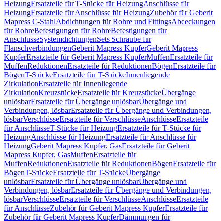
Heizung
Ersatzteile für T-Stücke für Heizung
Anschlüsse für
Heizung
Ersatzteile für Anschlüsse für Heizung
Zubehör für Geberit
Mapress C-Stahl
Abdichtungen für Rohre und Fittings
Abdeckungen
für Rohre
Befestigungen für Rohre
Befestigungen für
Anschlüsse
Systemdichtungen
Sets Schraube für
Flanschverbindungen
Geberit Mapress Kupfer
Geberit Mapress
Kupfer
Ersatzteile für Geberit Mapress Kupfer
Muffen
Ersatzteile für
Muffen
Reduktionen
Ersatzteile für Reduktionen
Bögen
Ersatzteile für
Bögen
T-Stücke
Ersatzteile für T-Stücke
Innenliegende
Zirkulation
Ersatzteile für Innenliegende
Zirkulation
Kreuzstücke
Ersatzteile für Kreuzstücke
Übergänge
unlösbar
Ersatzteile für Übergänge unlösbar
Übergänge und
Verbindungen, lösbar
Ersatzteile für Übergänge und Verbindungen,
lösbar
Verschlüsse
Ersatzteile für Verschlüsse
Anschlüsse
Ersatzteile
für Anschlüsse
T-Stücke für Heizung
Ersatzteile für T-Stücke für
Heizung
Anschlüsse für Heizung
Ersatzteile für Anschlüsse für
Heizung
Geberit Mapress Kupfer, Gas
Ersatzteile für Geberit
Mapress Kupfer, Gas
Muffen
Ersatzteile für
Muffen
Reduktionen
Ersatzteile für Reduktionen
Bögen
Ersatzteile für
Bögen
T-Stücke
Ersatzteile für T-Stücke
Übergänge
unlösbar
Ersatzteile für Übergänge unlösbar
Übergänge und
Verbindungen, lösbar
Ersatzteile für Übergänge und Verbindungen,
lösbar
Verschlüsse
Ersatzteile für Verschlüsse
Anschlüsse
Ersatzteile
für Anschlüsse
Zubehör für Geberit Mapress Kupfer
Ersatzteile für
Zubehör für Geberit Mapress Kupfer
Dämmungen für