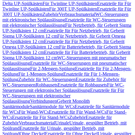
Delta UP-Spülkästen
Für Twinline UP-Spülkästen
Ersatzteile für Für
Twinline UP-Spülkästen
Für 300T UP-Spülkästen
Ersatzteile für Für
300T UP-Spülkästen
Zubehör
Verbrauchsmaterial
WC-Steuerungen
mit elektronischer Spülauslösung
Ersatzteile für WC-Steuerungen
mit elektronischer Spülauslösung
Für Netzbetrieb, für Geberit Sigma
UP-Spülkästen 12 cm
Ersatzteile für Für Netzbetrieb, für Geberit
Sigma UP-Spülkästen 12 cm
Für Netzbetrieb, für Geberit Omega
UP-Spülkästen 12 cm
Ersatzteile für Für Netzbetrieb, für Geberit
Omega UP-Spülkästen 12 cm
Für Batteriebetrieb, für Geberit Sigma
UP-Spülkästen 12 cm
Ersatzteile für Für Batteriebetrieb, für Geberit
Sigma UP-Spülkästen 12 cm
WC-Steuerungen mit pneumatischer
Spülauslösung
Ersatzteile für WC-Steuerungen mit pneumatischer
Spülauslösung
Für 2-Mengen-Spülung
Ersatzteile für Für 2-Mengen-
Spülung
Für 1-Mengen-Spülung
Ersatzteile für Für 1-Mengen-
Spülung
Zubehör für WC-Steuerungen
Ersatzteile für Zubehör für
WC-Steuerungen
Rohbausets
Ersatzteile für Rohbausets
Für WC-
Steuerungen mit elektronischer Spülauslösung
Ersatzteile für Für
WC-Steuerungen mit elektronischer
Spülauslösung
Verbindungen
Geberit Monolith
Sanitärmodule
Sanitärmodule für WCs
Ersatzteile für Sanitärmodule
für WCs
Für Wand-WCs
Ersatzteile für Für Wand-WCs
Für Stand-
WCs
Ersatzteile für Für Stand-WCs
Zubehör
Ersatzteile für
Zubehör
Verbrauchsmaterial
Urinale
Urinale, gespülter Betrieb, mit
Spülrand
Ersatzteile für Urinale, gespülter Betrieb, mit
Spülrand
Ohne Deckel
Ersatzteile für Ohne Deckel
Urinale, gespülter