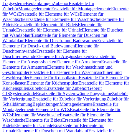
Tragsysteme
Beplankungen
Zubehör
Ersatzteile für
Zubehör
Montageelemente
Ersatzteile für Montageelemente
Elemente
für WCs
Ersatzteile für Elemente für WCs
Elemente für
Waschtische
Ersatzteile für Elemente für Waschtische
Elemente für
Bidets
Ersatzteile für Elemente für Bidets
Elemente für
Urinale
Ersatzteile für Elemente für Urinale
Elemente für Duschen
mit Wandablauf
Ersatzteile für Elemente für Duschen mit
Wandablauf
Elemente für Dusch- und Badewannen
Ersatzteile für
Elemente für Dusch- und Badewannen
Elemente für
Duschtrennwände
Ersatzteile für Elemente für
Duschtrennwände
Elemente für Ausgussbecken
Ersatzteile für
Elemente für Ausgussbecken
Elemente für Armaturen
Ersatzteile für
Elemente für Armaturen
Elemente für Waschmaschinen und
Geschirrspüler
Ersatzteile für Elemente für Waschmaschinen und
Geschirrspüler
Elemente für Konsollasten
Ersatzteile für Elemente für
Konsollasten
Elemente für Küchenspülen
Ersatzteile für Elemente für
Küchenspülen
Zubehör
Ersatzteile für Zubehör
Geberit
GIS
Systemwände
Ersatzteile für Systemwände
Tragsysteme
Zubehör
für Vorfertigung
Ersatzteile für Zubehör für Vorfertigung
Zubehör für
Schalldämmung
Beplankungen
Montageelemente
Ersatzteile für
Montageelemente
Elemente für WCs
Ersatzteile für Elemente für
WCs
Elemente für Waschtische
Ersatzteile für Elemente für
Waschtische
Elemente für Bidets
Ersatzteile für Elemente für
Bidets
Elemente für Urinale
Ersatzteile für Elemente für
Urinale
Elemente für Duschen mit Wandablauf
Ersatzteile für