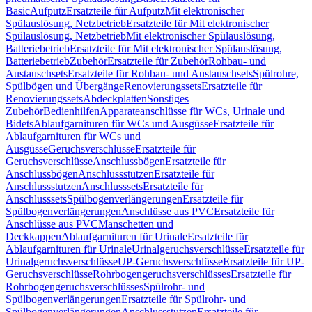
Basic
Aufputz
Ersatzteile für Aufputz
Mit elektronischer
Spülauslösung, Netzbetrieb
Ersatzteile für Mit elektronischer
Spülauslösung, Netzbetrieb
Mit elektronischer Spülauslösung,
Batteriebetrieb
Ersatzteile für Mit elektronischer Spülauslösung,
Batteriebetrieb
Zubehör
Ersatzteile für Zubehör
Rohbau- und
Austauschsets
Ersatzteile für Rohbau- und Austauschsets
Spülrohre,
Spülbögen und Übergänge
Renovierungssets
Ersatzteile für
Renovierungssets
Abdeckplatten
Sonstiges
Zubehör
Bedienhilfen
Apparateanschlüsse für WCs, Urinale und
Bidets
Ablaufgarnituren für WCs und Ausgüsse
Ersatzteile für
Ablaufgarnituren für WCs und
Ausgüsse
Geruchsverschlüsse
Ersatzteile für
Geruchsverschlüsse
Anschlussbögen
Ersatzteile für
Anschlussbögen
Anschlussstutzen
Ersatzteile für
Anschlussstutzen
Anschlusssets
Ersatzteile für
Anschlusssets
Spülbogenverlängerungen
Ersatzteile für
Spülbogenverlängerungen
Anschlüsse aus PVC
Ersatzteile für
Anschlüsse aus PVC
Manschetten und
Deckkappen
Ablaufgarnituren für Urinale
Ersatzteile für
Ablaufgarnituren für Urinale
Urinalgeruchsverschlüsse
Ersatzteile für
Urinalgeruchsverschlüsse
UP-Geruchsverschlüsse
Ersatzteile für UP-
Geruchsverschlüsse
Rohrbogengeruchsverschlüsses
Ersatzteile für
Rohrbogengeruchsverschlüsses
Spülrohr- und
Spülbogenverlängerungen
Ersatzteile für Spülrohr- und
Spülbogenverlängerungen
Anschlussstutzen
Ersatzteile für