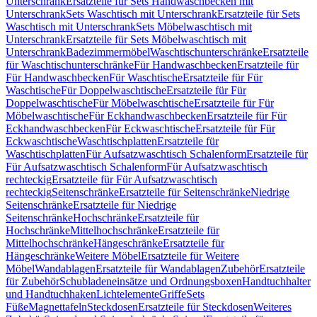
Unterschrank
Ersatzteile für Sets Handwaschbecken mit
Unterschrank
Sets Waschtisch mit Unterschrank
Ersatzteile für Sets
Waschtisch mit Unterschrank
Sets Möbelwaschtisch mit
Unterschrank
Ersatzteile für Sets Möbelwaschtisch mit
Unterschrank
Badezimmermöbel
Waschtischunterschränke
Ersatzteile
für Waschtischunterschränke
Für Handwaschbecken
Ersatzteile für
Für Handwaschbecken
Für Waschtische
Ersatzteile für Für
Waschtische
Für Doppelwaschtische
Ersatzteile für Für
Doppelwaschtische
Für Möbelwaschtische
Ersatzteile für Für
Möbelwaschtische
Für Eckhandwaschbecken
Ersatzteile für Für
Eckhandwaschbecken
Für Eckwaschtische
Ersatzteile für Für
Eckwaschtische
Waschtischplatten
Ersatzteile für
Waschtischplatten
Für Aufsatzwaschtisch Schalenform
Ersatzteile für
Für Aufsatzwaschtisch Schalenform
Für Aufsatzwaschtisch
rechteckig
Ersatzteile für Für Aufsatzwaschtisch
rechteckig
Seitenschränke
Ersatzteile für Seitenschränke
Niedrige
Seitenschränke
Ersatzteile für Niedrige
Seitenschränke
Hochschränke
Ersatzteile für
Hochschränke
Mittelhochschränke
Ersatzteile für
Mittelhochschränke
Hängeschränke
Ersatzteile für
Hängeschränke
Weitere Möbel
Ersatzteile für Weitere
Möbel
Wandablagen
Ersatzteile für Wandablagen
Zubehör
Ersatzteile
für Zubehör
Schubladeneinsätze und Ordnungsboxen
Handtuchhalter
und Handtuchhaken
Lichtelemente
Griffe
Sets
Füße
Magnettafeln
Steckdosen
Ersatzteile für Steckdosen
Weiteres