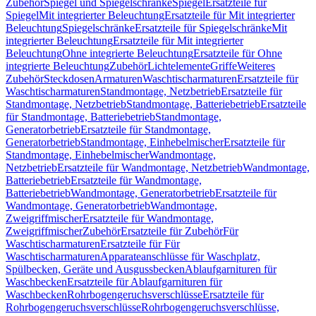
Zubehör
Spiegel und Spiegelschränke
Spiegel
Ersatzteile für
Spiegel
Mit integrierter Beleuchtung
Ersatzteile für Mit integrierter
Beleuchtung
Spiegelschränke
Ersatzteile für Spiegelschränke
Mit
integrierter Beleuchtung
Ersatzteile für Mit integrierter
Beleuchtung
Ohne integrierte Beleuchtung
Ersatzteile für Ohne
integrierte Beleuchtung
Zubehör
Lichtelemente
Griffe
Weiteres
Zubehör
Steckdosen
Armaturen
Waschtischarmaturen
Ersatzteile für
Waschtischarmaturen
Standmontage, Netzbetrieb
Ersatzteile für
Standmontage, Netzbetrieb
Standmontage, Batteriebetrieb
Ersatzteile
für Standmontage, Batteriebetrieb
Standmontage,
Generatorbetrieb
Ersatzteile für Standmontage,
Generatorbetrieb
Standmontage, Einhebelmischer
Ersatzteile für
Standmontage, Einhebelmischer
Wandmontage,
Netzbetrieb
Ersatzteile für Wandmontage, Netzbetrieb
Wandmontage,
Batteriebetrieb
Ersatzteile für Wandmontage,
Batteriebetrieb
Wandmontage, Generatorbetrieb
Ersatzteile für
Wandmontage, Generatorbetrieb
Wandmontage,
Zweigriffmischer
Ersatzteile für Wandmontage,
Zweigriffmischer
Zubehör
Ersatzteile für Zubehör
Für
Waschtischarmaturen
Ersatzteile für Für
Waschtischarmaturen
Apparateanschlüsse für Waschplatz,
Spülbecken, Geräte und Ausgussbecken
Ablaufgarnituren für
Waschbecken
Ersatzteile für Ablaufgarnituren für
Waschbecken
Rohrbogengeruchsverschlüsse
Ersatzteile für
Rohrbogengeruchsverschlüsse
Rohrbogengeruchsverschlüsse,