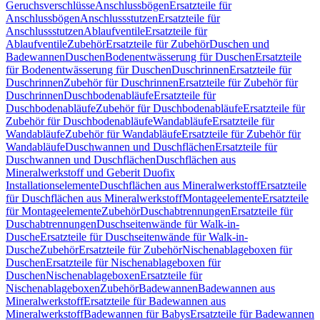
Geruchsverschlüsse
Anschlussbögen
Ersatzteile für
Anschlussbögen
Anschlussstutzen
Ersatzteile für
Anschlussstutzen
Ablaufventile
Ersatzteile für
Ablaufventile
Zubehör
Ersatzteile für Zubehör
Duschen und
Badewannen
Duschen
Bodenentwässerung für Duschen
Ersatzteile
für Bodenentwässerung für Duschen
Duschrinnen
Ersatzteile für
Duschrinnen
Zubehör für Duschrinnen
Ersatzteile für Zubehör für
Duschrinnen
Duschbodenabläufe
Ersatzteile für
Duschbodenabläufe
Zubehör für Duschbodenabläufe
Ersatzteile für
Zubehör für Duschbodenabläufe
Wandabläufe
Ersatzteile für
Wandabläufe
Zubehör für Wandabläufe
Ersatzteile für Zubehör für
Wandabläufe
Duschwannen und Duschflächen
Ersatzteile für
Duschwannen und Duschflächen
Duschflächen aus
Mineralwerkstoff und Geberit Duofix
Installationselemente
Duschflächen aus Mineralwerkstoff
Ersatzteile
für Duschflächen aus Mineralwerkstoff
Montageelemente
Ersatzteile
für Montageelemente
Zubehör
Duschabtrennungen
Ersatzteile für
Duschabtrennungen
Duschseitenwände für Walk-in-
Dusche
Ersatzteile für Duschseitenwände für Walk-in-
Dusche
Zubehör
Ersatzteile für Zubehör
Nischenablageboxen für
Duschen
Ersatzteile für Nischenablageboxen für
Duschen
Nischenablageboxen
Ersatzteile für
Nischenablageboxen
Zubehör
Badewannen
Badewannen aus
Mineralwerkstoff
Ersatzteile für Badewannen aus
Mineralwerkstoff
Badewannen für Babys
Ersatzteile für Badewannen