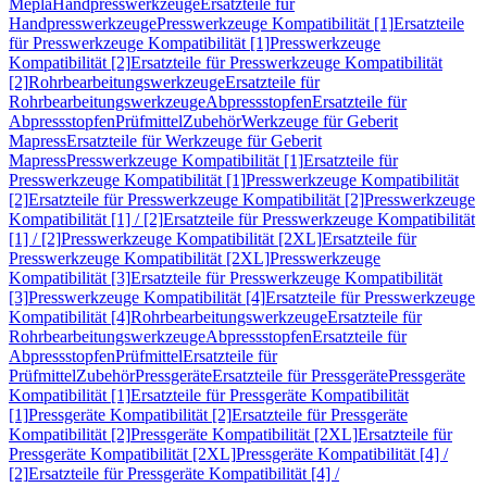
Mepla
Handpresswerkzeuge
Ersatzteile für
Handpresswerkzeuge
Presswerkzeuge Kompatibilität [1]
Ersatzteile
für Presswerkzeuge Kompatibilität [1]
Presswerkzeuge
Kompatibilität [2]
Ersatzteile für Presswerkzeuge Kompatibilität
[2]
Rohrbearbeitungswerkzeuge
Ersatzteile für
Rohrbearbeitungswerkzeuge
Abpressstopfen
Ersatzteile für
Abpressstopfen
Prüfmittel
Zubehör
Werkzeuge für Geberit
Mapress
Ersatzteile für Werkzeuge für Geberit
Mapress
Presswerkzeuge Kompatibilität [1]
Ersatzteile für
Presswerkzeuge Kompatibilität [1]
Presswerkzeuge Kompatibilität
[2]
Ersatzteile für Presswerkzeuge Kompatibilität [2]
Presswerkzeuge
Kompatibilität [1] / [2]
Ersatzteile für Presswerkzeuge Kompatibilität
[1] / [2]
Presswerkzeuge Kompatibilität [2XL]
Ersatzteile für
Presswerkzeuge Kompatibilität [2XL]
Presswerkzeuge
Kompatibilität [3]
Ersatzteile für Presswerkzeuge Kompatibilität
[3]
Presswerkzeuge Kompatibilität [4]
Ersatzteile für Presswerkzeuge
Kompatibilität [4]
Rohrbearbeitungswerkzeuge
Ersatzteile für
Rohrbearbeitungswerkzeuge
Abpressstopfen
Ersatzteile für
Abpressstopfen
Prüfmittel
Ersatzteile für
Prüfmittel
Zubehör
Pressgeräte
Ersatzteile für Pressgeräte
Pressgeräte
Kompatibilität [1]
Ersatzteile für Pressgeräte Kompatibilität
[1]
Pressgeräte Kompatibilität [2]
Ersatzteile für Pressgeräte
Kompatibilität [2]
Pressgeräte Kompatibilität [2XL]
Ersatzteile für
Pressgeräte Kompatibilität [2XL]
Pressgeräte Kompatibilität [4] /
[2]
Ersatzteile für Pressgeräte Kompatibilität [4] /