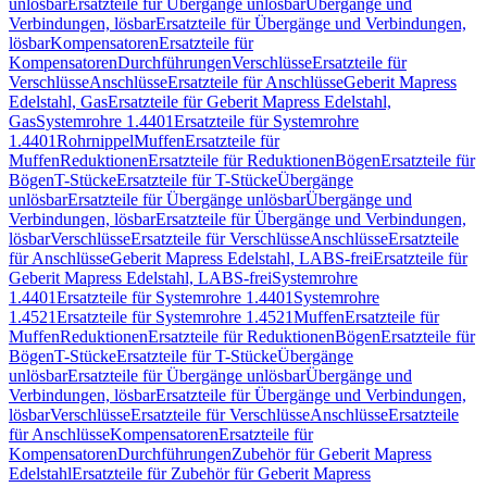
unlösbar
Ersatzteile für Übergänge unlösbar
Übergänge und
Verbindungen, lösbar
Ersatzteile für Übergänge und Verbindungen,
lösbar
Kompensatoren
Ersatzteile für
Kompensatoren
Durchführungen
Verschlüsse
Ersatzteile für
Verschlüsse
Anschlüsse
Ersatzteile für Anschlüsse
Geberit Mapress
Edelstahl, Gas
Ersatzteile für Geberit Mapress Edelstahl,
Gas
Systemrohre 1.4401
Ersatzteile für Systemrohre
1.4401
Rohrnippel
Muffen
Ersatzteile für
Muffen
Reduktionen
Ersatzteile für Reduktionen
Bögen
Ersatzteile für
Bögen
T-Stücke
Ersatzteile für T-Stücke
Übergänge
unlösbar
Ersatzteile für Übergänge unlösbar
Übergänge und
Verbindungen, lösbar
Ersatzteile für Übergänge und Verbindungen,
lösbar
Verschlüsse
Ersatzteile für Verschlüsse
Anschlüsse
Ersatzteile
für Anschlüsse
Geberit Mapress Edelstahl, LABS-frei
Ersatzteile für
Geberit Mapress Edelstahl, LABS-frei
Systemrohre
1.4401
Ersatzteile für Systemrohre 1.4401
Systemrohre
1.4521
Ersatzteile für Systemrohre 1.4521
Muffen
Ersatzteile für
Muffen
Reduktionen
Ersatzteile für Reduktionen
Bögen
Ersatzteile für
Bögen
T-Stücke
Ersatzteile für T-Stücke
Übergänge
unlösbar
Ersatzteile für Übergänge unlösbar
Übergänge und
Verbindungen, lösbar
Ersatzteile für Übergänge und Verbindungen,
lösbar
Verschlüsse
Ersatzteile für Verschlüsse
Anschlüsse
Ersatzteile
für Anschlüsse
Kompensatoren
Ersatzteile für
Kompensatoren
Durchführungen
Zubehör für Geberit Mapress
Edelstahl
Ersatzteile für Zubehör für Geberit Mapress