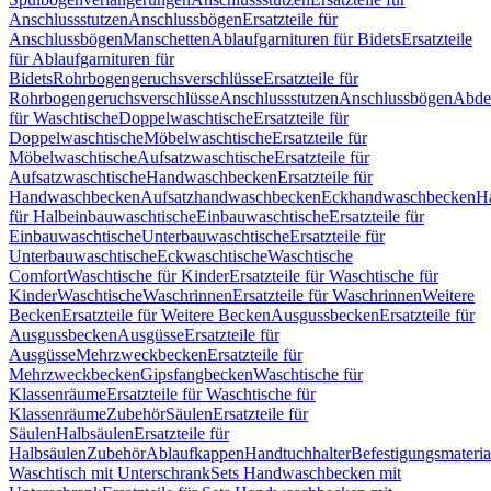
Anschlussstutzen
Anschlussbögen
Ersatzteile für
Anschlussbögen
Manschetten
Ablaufgarnituren für Bidets
Ersatzteile
für Ablaufgarnituren für
Bidets
Rohrbogengeruchsverschlüsse
Ersatzteile für
Rohrbogengeruchsverschlüsse
Anschlussstutzen
Anschlussbögen
Abde
für Waschtische
Doppelwaschtische
Ersatzteile für
Doppelwaschtische
Möbelwaschtische
Ersatzteile für
Möbelwaschtische
Aufsatzwaschtische
Ersatzteile für
Aufsatzwaschtische
Handwaschbecken
Ersatzteile für
Handwaschbecken
Aufsatzhandwaschbecken
Eckhandwaschbecken
H
für Halbeinbauwaschtische
Einbauwaschtische
Ersatzteile für
Einbauwaschtische
Unterbauwaschtische
Ersatzteile für
Unterbauwaschtische
Eckwaschtische
Waschtische
Comfort
Waschtische für Kinder
Ersatzteile für Waschtische für
Kinder
Waschtische
Waschrinnen
Ersatzteile für Waschrinnen
Weitere
Becken
Ersatzteile für Weitere Becken
Ausgussbecken
Ersatzteile für
Ausgussbecken
Ausgüsse
Ersatzteile für
Ausgüsse
Mehrzweckbecken
Ersatzteile für
Mehrzweckbecken
Gipsfangbecken
Waschtische für
Klassenräume
Ersatzteile für Waschtische für
Klassenräume
Zubehör
Säulen
Ersatzteile für
Säulen
Halbsäulen
Ersatzteile für
Halbsäulen
Zubehör
Ablaufkappen
Handtuchhalter
Befestigungsmateria
Waschtisch mit Unterschrank
Sets Handwaschbecken mit