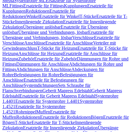
Mepla
Systemrohre ML
Ersatzteile für Systemrohre
ML
Fittings
Ersatzteile für Fittings
Kupplungen
Ersatzteile für
Kupplungen
Reduktionen
Ersatzteile für
Reduktionen
Winkel
Ersatzteile für Winkel
T-Stücke
Ersatzteile für T-
Stücke
Innenliegende Zirkulation
Ersatzteile für Innenliegende
Zirkulation
Übergänge unlösbar
Ersatzteile für Übergänge
unlösbar
Übergänge und Verbindungen, lösbar
Ersatzteile für
Übergänge und Verbindungen, lösbar
Verschlüsse
Ersatzteile für
Verschlüsse
Anschlüsse
Ersatzteile für Anschlüsse
Verteiler mit
Gewindeanschluss
T-Stücke für Heizung
Ersatzteile für T-Stücke für
Heizung
Anschlüsse für Heizung
Ersatzteile für Anschlüsse für
Heizung
Zubehör
Ersatzteile für Zubehör
Dämmungen für Rohre und
Fittings
Dämmungen für Anschlüsse
Abdichtungen für Rohre und
Fittings
Abdichtungen für Anschlüsse
Abdeckungen für
Rohre
Befestigungen für Rohre
Befestigungen für
Anschlüsse
Ersatzteile für Befestigungen für
Anschlüsse
Systemdichtungen
Sets Schraube für
Flanschverbindungen
Geberit Mapress Edelstahl
Geberit Mapress
Edelstahl
Ersatzteile für Geberit Mapress Edelstahl
Systemrohre
1.4401
Ersatzteile für Systemrohre 1.4401
Systemrohre
1.4521
Ersatzteile für Systemrohre
1.4521
Rohrnippel
Muffen
Ersatzteile für
Muffen
Reduktionen
Ersatzteile für Reduktionen
Bögen
Ersatzteile für
Bögen
T-Stücke
Ersatzteile für T-Stücke
Innenliegende
Zirkulation
Ersatzteile für Innenliegende Zirkulation
Übergänge