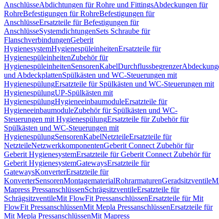
Anschlüsse
Abdichtungen für Rohre und Fittings
Abdeckungen für
Rohre
Befestigungen für Rohre
Befestigungen für
Anschlüsse
Ersatzteile für Befestigungen für
Anschlüsse
Systemdichtungen
Sets Schraube für
Flanschverbindungen
Geberit
Hygienesystem
Hygienespüleinheiten
Ersatzteile für
Hygienespüleinheiten
Zubehör für
Hygienespüleinheiten
Sensoren
Kabel
Durchflussbegrenzer
Abdeckung
und Abdeckplatten
Spülkästen und WC-Steuerungen mit
Hygienespülung
Ersatzteile für Spülkästen und WC-Steuerungen mit
Hygienespülung
UP-Spülkästen mit
Hygienespülung
Hygieneeinbaumodule
Ersatzteile für
Hygieneeinbaumodule
Zubehör für Spülkästen und WC-
Steuerungen mit Hygienespülung
Ersatzteile für Zubehör für
Spülkästen und WC-Steuerungen mit
Hygienespülung
Sensoren
Kabel
Netzteile
Ersatzteile für
Netzteile
Netzwerkkomponenten
Geberit Connect Zubehör für
Geberit Hygienesystem
Ersatzteile für Geberit Connect Zubehör für
Geberit Hygienesystem
Gateways
Ersatzteile für
Gateways
Konverter
Ersatzteile für
Konverter
Sensoren
Montagematerial
Rohrarmaturen
Geradsitzventile
Mi
Mapress Pressanschlüssen
Schrägsitzventile
Ersatzteile für
Schrägsitzventile
Mit FlowFit Pressanschlüssen
Ersatzteile für Mit
FlowFit Pressanschlüssen
Mit Mepla Pressanschlüssen
Ersatzteile für
Mit Mepla Pressanschlüssen
Mit Mapress