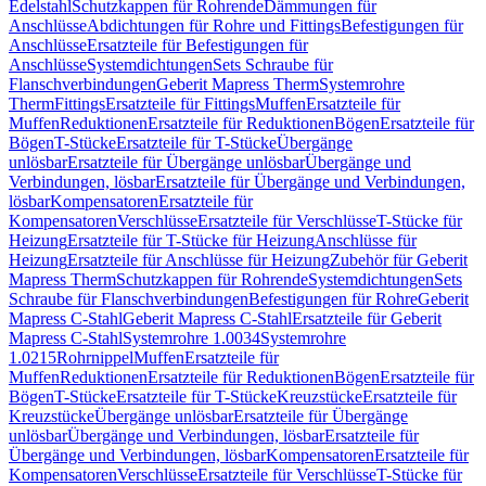
Edelstahl
Schutzkappen für Rohrende
Dämmungen für
Anschlüsse
Abdichtungen für Rohre und Fittings
Befestigungen für
Anschlüsse
Ersatzteile für Befestigungen für
Anschlüsse
Systemdichtungen
Sets Schraube für
Flanschverbindungen
Geberit Mapress Therm
Systemrohre
Therm
Fittings
Ersatzteile für Fittings
Muffen
Ersatzteile für
Muffen
Reduktionen
Ersatzteile für Reduktionen
Bögen
Ersatzteile für
Bögen
T-Stücke
Ersatzteile für T-Stücke
Übergänge
unlösbar
Ersatzteile für Übergänge unlösbar
Übergänge und
Verbindungen, lösbar
Ersatzteile für Übergänge und Verbindungen,
lösbar
Kompensatoren
Ersatzteile für
Kompensatoren
Verschlüsse
Ersatzteile für Verschlüsse
T-Stücke für
Heizung
Ersatzteile für T-Stücke für Heizung
Anschlüsse für
Heizung
Ersatzteile für Anschlüsse für Heizung
Zubehör für Geberit
Mapress Therm
Schutzkappen für Rohrende
Systemdichtungen
Sets
Schraube für Flanschverbindungen
Befestigungen für Rohre
Geberit
Mapress C-Stahl
Geberit Mapress C-Stahl
Ersatzteile für Geberit
Mapress C-Stahl
Systemrohre 1.0034
Systemrohre
1.0215
Rohrnippel
Muffen
Ersatzteile für
Muffen
Reduktionen
Ersatzteile für Reduktionen
Bögen
Ersatzteile für
Bögen
T-Stücke
Ersatzteile für T-Stücke
Kreuzstücke
Ersatzteile für
Kreuzstücke
Übergänge unlösbar
Ersatzteile für Übergänge
unlösbar
Übergänge und Verbindungen, lösbar
Ersatzteile für
Übergänge und Verbindungen, lösbar
Kompensatoren
Ersatzteile für
Kompensatoren
Verschlüsse
Ersatzteile für Verschlüsse
T-Stücke für