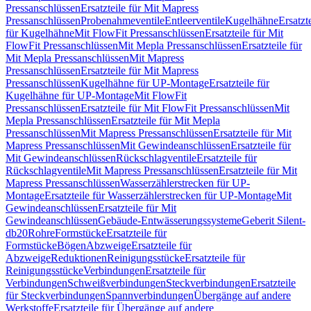
Pressanschlüssen
Ersatzteile für Mit Mapress
Pressanschlüssen
Probenahmeventile
Entleerventile
Kugelhähne
Ersatzt
für Kugelhähne
Mit FlowFit Pressanschlüssen
Ersatzteile für Mit
FlowFit Pressanschlüssen
Mit Mepla Pressanschlüssen
Ersatzteile für
Mit Mepla Pressanschlüssen
Mit Mapress
Pressanschlüssen
Ersatzteile für Mit Mapress
Pressanschlüssen
Kugelhähne für UP-Montage
Ersatzteile für
Kugelhähne für UP-Montage
Mit FlowFit
Pressanschlüssen
Ersatzteile für Mit FlowFit Pressanschlüssen
Mit
Mepla Pressanschlüssen
Ersatzteile für Mit Mepla
Pressanschlüssen
Mit Mapress Pressanschlüssen
Ersatzteile für Mit
Mapress Pressanschlüssen
Mit Gewindeanschlüssen
Ersatzteile für
Mit Gewindeanschlüssen
Rückschlagventile
Ersatzteile für
Rückschlagventile
Mit Mapress Pressanschlüssen
Ersatzteile für Mit
Mapress Pressanschlüssen
Wasserzählerstrecken für UP-
Montage
Ersatzteile für Wasserzählerstrecken für UP-Montage
Mit
Gewindeanschlüssen
Ersatzteile für Mit
Gewindeanschlüssen
Gebäude-Entwässerungssysteme
Geberit Silent-
db20
Rohre
Formstücke
Ersatzteile für
Formstücke
Bögen
Abzweige
Ersatzteile für
Abzweige
Reduktionen
Reinigungsstücke
Ersatzteile für
Reinigungsstücke
Verbindungen
Ersatzteile für
Verbindungen
Schweißverbindungen
Steckverbindungen
Ersatzteile
für Steckverbindungen
Spannverbindungen
Übergänge auf andere
Werkstoffe
Ersatzteile für Übergänge auf andere