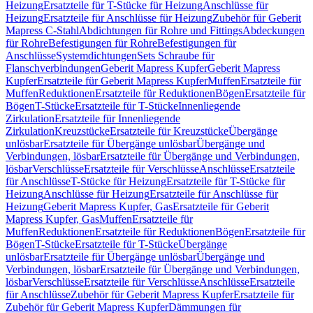
Heizung
Ersatzteile für T-Stücke für Heizung
Anschlüsse für
Heizung
Ersatzteile für Anschlüsse für Heizung
Zubehör für Geberit
Mapress C-Stahl
Abdichtungen für Rohre und Fittings
Abdeckungen
für Rohre
Befestigungen für Rohre
Befestigungen für
Anschlüsse
Systemdichtungen
Sets Schraube für
Flanschverbindungen
Geberit Mapress Kupfer
Geberit Mapress
Kupfer
Ersatzteile für Geberit Mapress Kupfer
Muffen
Ersatzteile für
Muffen
Reduktionen
Ersatzteile für Reduktionen
Bögen
Ersatzteile für
Bögen
T-Stücke
Ersatzteile für T-Stücke
Innenliegende
Zirkulation
Ersatzteile für Innenliegende
Zirkulation
Kreuzstücke
Ersatzteile für Kreuzstücke
Übergänge
unlösbar
Ersatzteile für Übergänge unlösbar
Übergänge und
Verbindungen, lösbar
Ersatzteile für Übergänge und Verbindungen,
lösbar
Verschlüsse
Ersatzteile für Verschlüsse
Anschlüsse
Ersatzteile
für Anschlüsse
T-Stücke für Heizung
Ersatzteile für T-Stücke für
Heizung
Anschlüsse für Heizung
Ersatzteile für Anschlüsse für
Heizung
Geberit Mapress Kupfer, Gas
Ersatzteile für Geberit
Mapress Kupfer, Gas
Muffen
Ersatzteile für
Muffen
Reduktionen
Ersatzteile für Reduktionen
Bögen
Ersatzteile für
Bögen
T-Stücke
Ersatzteile für T-Stücke
Übergänge
unlösbar
Ersatzteile für Übergänge unlösbar
Übergänge und
Verbindungen, lösbar
Ersatzteile für Übergänge und Verbindungen,
lösbar
Verschlüsse
Ersatzteile für Verschlüsse
Anschlüsse
Ersatzteile
für Anschlüsse
Zubehör für Geberit Mapress Kupfer
Ersatzteile für
Zubehör für Geberit Mapress Kupfer
Dämmungen für