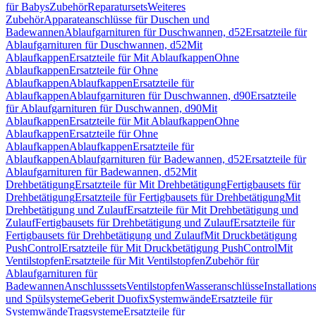
für Babys
Zubehör
Reparatursets
Weiteres
Zubehör
Apparateanschlüsse für Duschen und
Badewannen
Ablaufgarnituren für Duschwannen, d52
Ersatzteile für
Ablaufgarnituren für Duschwannen, d52
Mit
Ablaufkappen
Ersatzteile für Mit Ablaufkappen
Ohne
Ablaufkappen
Ersatzteile für Ohne
Ablaufkappen
Ablaufkappen
Ersatzteile für
Ablaufkappen
Ablaufgarnituren für Duschwannen, d90
Ersatzteile
für Ablaufgarnituren für Duschwannen, d90
Mit
Ablaufkappen
Ersatzteile für Mit Ablaufkappen
Ohne
Ablaufkappen
Ersatzteile für Ohne
Ablaufkappen
Ablaufkappen
Ersatzteile für
Ablaufkappen
Ablaufgarnituren für Badewannen, d52
Ersatzteile für
Ablaufgarnituren für Badewannen, d52
Mit
Drehbetätigung
Ersatzteile für Mit Drehbetätigung
Fertigbausets für
Drehbetätigung
Ersatzteile für Fertigbausets für Drehbetätigung
Mit
Drehbetätigung und Zulauf
Ersatzteile für Mit Drehbetätigung und
Zulauf
Fertigbausets für Drehbetätigung und Zulauf
Ersatzteile für
Fertigbausets für Drehbetätigung und Zulauf
Mit Druckbetätigung
PushControl
Ersatzteile für Mit Druckbetätigung PushControl
Mit
Ventilstopfen
Ersatzteile für Mit Ventilstopfen
Zubehör für
Ablaufgarnituren für
Badewannen
Anschlusssets
Ventilstopfen
Wasseranschlüsse
Installation
und Spülsysteme
Geberit Duofix
Systemwände
Ersatzteile für
Systemwände
Tragsysteme
Ersatzteile für