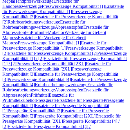
Mepla
Handpresswerkzeuge
Ersatzteile für
Handpresswerkzeuge
Presswerkzeuge Kompatibilität [1]
Ersatzteile
für Presswerkzeuge Kompatibilität [1]
Presswerkzeuge
Kompatibilität [2]
Ersatzteile für Presswerkzeuge Kompatibilität
[2]
Rohrbearbeitungswerkzeuge
Ersatzteile für
Rohrbearbeitungswerkzeuge
Abpressstopfen
Ersatzteile für
Abpressstopfen
Prüfmittel
Zubehör
Werkzeuge für Geberit
Mapress
Ersatzteile für Werkzeuge für Geberit
Mapress
Presswerkzeuge Kompatibilität [1]
Ersatzteile für
Presswerkzeuge Kompatibilität [1]
Presswerkzeuge Kompatibilität
[2]
Ersatzteile für Presswerkzeuge Kompatibilität [2]
Presswerkzeuge
Kompatibilität [1] / [2]
Ersatzteile für Presswerkzeuge Kompatibilität
[1] / [2]
Presswerkzeuge Kompatibilität [2XL]
Ersatzteile für
Presswerkzeuge Kompatibilität [2XL]
Presswerkzeuge
Kompatibilität [3]
Ersatzteile für Presswerkzeuge Kompatibilität
[3]
Presswerkzeuge Kompatibilität [4]
Ersatzteile für Presswerkzeuge
Kompatibilität [4]
Rohrbearbeitungswerkzeuge
Ersatzteile für
Rohrbearbeitungswerkzeuge
Abpressstopfen
Ersatzteile für
Abpressstopfen
Prüfmittel
Ersatzteile für
Prüfmittel
Zubehör
Pressgeräte
Ersatzteile für Pressgeräte
Pressgeräte
Kompatibilität [1]
Ersatzteile für Pressgeräte Kompatibilität
[1]
Pressgeräte Kompatibilität [2]
Ersatzteile für Pressgeräte
Kompatibilität [2]
Pressgeräte Kompatibilität [2XL]
Ersatzteile für
Pressgeräte Kompatibilität [2XL]
Pressgeräte Kompatibilität [4] /
[2]
Ersatzteile für Pressgeräte Kompatibilität [4] /