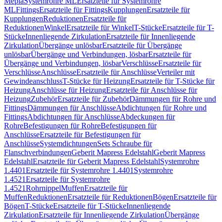
Mepla
Systemrohre ML
Ersatzteile für Systemrohre
ML
Fittings
Ersatzteile für Fittings
Kupplungen
Ersatzteile für
Kupplungen
Reduktionen
Ersatzteile für
Reduktionen
Winkel
Ersatzteile für Winkel
T-Stücke
Ersatzteile für T-
Stücke
Innenliegende Zirkulation
Ersatzteile für Innenliegende
Zirkulation
Übergänge unlösbar
Ersatzteile für Übergänge
unlösbar
Übergänge und Verbindungen, lösbar
Ersatzteile für
Übergänge und Verbindungen, lösbar
Verschlüsse
Ersatzteile für
Verschlüsse
Anschlüsse
Ersatzteile für Anschlüsse
Verteiler mit
Gewindeanschluss
T-Stücke für Heizung
Ersatzteile für T-Stücke für
Heizung
Anschlüsse für Heizung
Ersatzteile für Anschlüsse für
Heizung
Zubehör
Ersatzteile für Zubehör
Dämmungen für Rohre und
Fittings
Dämmungen für Anschlüsse
Abdichtungen für Rohre und
Fittings
Abdichtungen für Anschlüsse
Abdeckungen für
Rohre
Befestigungen für Rohre
Befestigungen für
Anschlüsse
Ersatzteile für Befestigungen für
Anschlüsse
Systemdichtungen
Sets Schraube für
Flanschverbindungen
Geberit Mapress Edelstahl
Geberit Mapress
Edelstahl
Ersatzteile für Geberit Mapress Edelstahl
Systemrohre
1.4401
Ersatzteile für Systemrohre 1.4401
Systemrohre
1.4521
Ersatzteile für Systemrohre
1.4521
Rohrnippel
Muffen
Ersatzteile für
Muffen
Reduktionen
Ersatzteile für Reduktionen
Bögen
Ersatzteile für
Bögen
T-Stücke
Ersatzteile für T-Stücke
Innenliegende
Zirkulation
Ersatzteile für Innenliegende Zirkulation
Übergänge