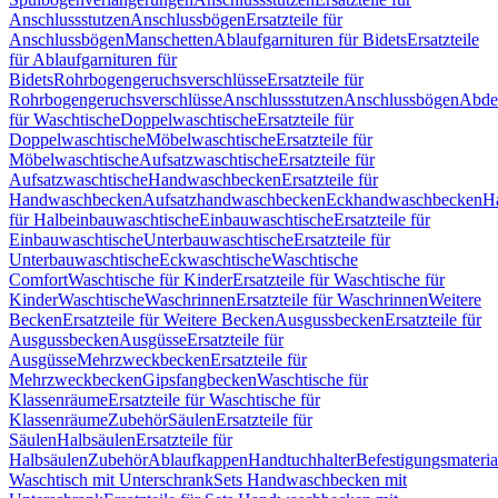
Anschlussstutzen
Anschlussbögen
Ersatzteile für
Anschlussbögen
Manschetten
Ablaufgarnituren für Bidets
Ersatzteile
für Ablaufgarnituren für
Bidets
Rohrbogengeruchsverschlüsse
Ersatzteile für
Rohrbogengeruchsverschlüsse
Anschlussstutzen
Anschlussbögen
Abde
für Waschtische
Doppelwaschtische
Ersatzteile für
Doppelwaschtische
Möbelwaschtische
Ersatzteile für
Möbelwaschtische
Aufsatzwaschtische
Ersatzteile für
Aufsatzwaschtische
Handwaschbecken
Ersatzteile für
Handwaschbecken
Aufsatzhandwaschbecken
Eckhandwaschbecken
H
für Halbeinbauwaschtische
Einbauwaschtische
Ersatzteile für
Einbauwaschtische
Unterbauwaschtische
Ersatzteile für
Unterbauwaschtische
Eckwaschtische
Waschtische
Comfort
Waschtische für Kinder
Ersatzteile für Waschtische für
Kinder
Waschtische
Waschrinnen
Ersatzteile für Waschrinnen
Weitere
Becken
Ersatzteile für Weitere Becken
Ausgussbecken
Ersatzteile für
Ausgussbecken
Ausgüsse
Ersatzteile für
Ausgüsse
Mehrzweckbecken
Ersatzteile für
Mehrzweckbecken
Gipsfangbecken
Waschtische für
Klassenräume
Ersatzteile für Waschtische für
Klassenräume
Zubehör
Säulen
Ersatzteile für
Säulen
Halbsäulen
Ersatzteile für
Halbsäulen
Zubehör
Ablaufkappen
Handtuchhalter
Befestigungsmateria
Waschtisch mit Unterschrank
Sets Handwaschbecken mit