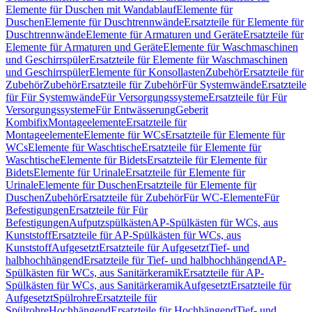
Elemente für Duschen mit Wandablauf
Elemente für
Duschen
Elemente für Duschtrennwände
Ersatzteile für Elemente für
Duschtrennwände
Elemente für Armaturen und Geräte
Ersatzteile für
Elemente für Armaturen und Geräte
Elemente für Waschmaschinen
und Geschirrspüler
Ersatzteile für Elemente für Waschmaschinen
und Geschirrspüler
Elemente für Konsollasten
Zubehör
Ersatzteile für
Zubehör
Zubehör
Ersatzteile für Zubehör
Für Systemwände
Ersatzteile
für Für Systemwände
Für Versorgungssysteme
Ersatzteile für Für
Versorgungssysteme
Für Entwässerung
Geberit
Kombifix
Montageelemente
Ersatzteile für
Montageelemente
Elemente für WCs
Ersatzteile für Elemente für
WCs
Elemente für Waschtische
Ersatzteile für Elemente für
Waschtische
Elemente für Bidets
Ersatzteile für Elemente für
Bidets
Elemente für Urinale
Ersatzteile für Elemente für
Urinale
Elemente für Duschen
Ersatzteile für Elemente für
Duschen
Zubehör
Ersatzteile für Zubehör
Für WC-Elemente
Für
Befestigungen
Ersatzteile für Für
Befestigungen
Aufputzspülkästen
AP-Spülkästen für WCs, aus
Kunststoff
Ersatzteile für AP-Spülkästen für WCs, aus
Kunststoff
Aufgesetzt
Ersatzteile für Aufgesetzt
Tief- und
halbhochhängend
Ersatzteile für Tief- und halbhochhängend
AP-
Spülkästen für WCs, aus Sanitärkeramik
Ersatzteile für AP-
Spülkästen für WCs, aus Sanitärkeramik
Aufgesetzt
Ersatzteile für
Aufgesetzt
Spülrohre
Ersatzteile für
Spülrohre
Hochhängend
Ersatzteile für Hochhängend
Tief- und