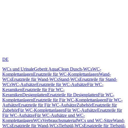
DE
WCs und Urinale
Geberit AquaClean Dusch-WCs
WC-
Komplettanlagen
Ersatzteile für WC-Komplettanlagen
Wand-
WCs
Ersatzteile für Wand-WCs
Stand-WCs
Ersatzteile für Stand-
WCs
WC-Aufsätze
Ersatzteile für WC-Aufsätze
Für WC-
Keramiken
Ersatzteile für Für WC-
Keramiken
Designplatten
Ersatzteile für Designplatten
Für WC-
Komplettanlagen
Ersatzteile für Für WC-Komplettanlagen
Für WC-
Aufsätze
Ersatzteile für Für WC-Aufsätze
Zubehör
Ersatzteile für
Zubehör
Für WC-Komplettanlagen
Für WC-Aufsätze
Ersatzteile für
Für WC-Aufsätze
Für WC-Aufsätze und WC-
Komplettanlagen
WCs
Verbrauchsmaterial
WCs und WC-Sitze
Wand-
WCs
Ersatzteile für Wand-WCs
Tiefspül-WCs
Ersatzteile für Tiefspül-