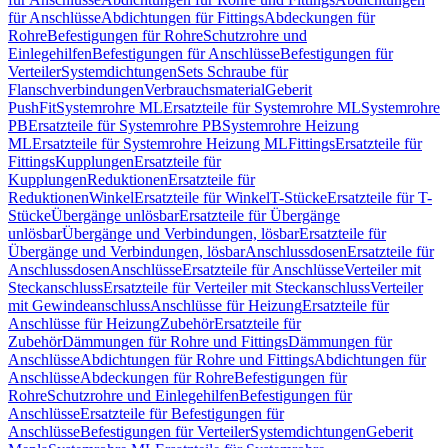
für Anschlüsse
Abdichtungen für Fittings
Abdeckungen für
Rohre
Befestigungen für Rohre
Schutzrohre und
Einlegehilfen
Befestigungen für Anschlüsse
Befestigungen für
Verteiler
Systemdichtungen
Sets Schraube für
Flanschverbindungen
Verbrauchsmaterial
Geberit
PushFit
Systemrohre ML
Ersatzteile für Systemrohre ML
Systemrohre
PB
Ersatzteile für Systemrohre PB
Systemrohre Heizung
ML
Ersatzteile für Systemrohre Heizung ML
Fittings
Ersatzteile für
Fittings
Kupplungen
Ersatzteile für
Kupplungen
Reduktionen
Ersatzteile für
Reduktionen
Winkel
Ersatzteile für Winkel
T-Stücke
Ersatzteile für T-
Stücke
Übergänge unlösbar
Ersatzteile für Übergänge
unlösbar
Übergänge und Verbindungen, lösbar
Ersatzteile für
Übergänge und Verbindungen, lösbar
Anschlussdosen
Ersatzteile für
Anschlussdosen
Anschlüsse
Ersatzteile für Anschlüsse
Verteiler mit
Steckanschluss
Ersatzteile für Verteiler mit Steckanschluss
Verteiler
mit Gewindeanschluss
Anschlüsse für Heizung
Ersatzteile für
Anschlüsse für Heizung
Zubehör
Ersatzteile für
Zubehör
Dämmungen für Rohre und Fittings
Dämmungen für
Anschlüsse
Abdichtungen für Rohre und Fittings
Abdichtungen für
Anschlüsse
Abdeckungen für Rohre
Befestigungen für
Rohre
Schutzrohre und Einlegehilfen
Befestigungen für
Anschlüsse
Ersatzteile für Befestigungen für
Anschlüsse
Befestigungen für Verteiler
Systemdichtungen
Geberit