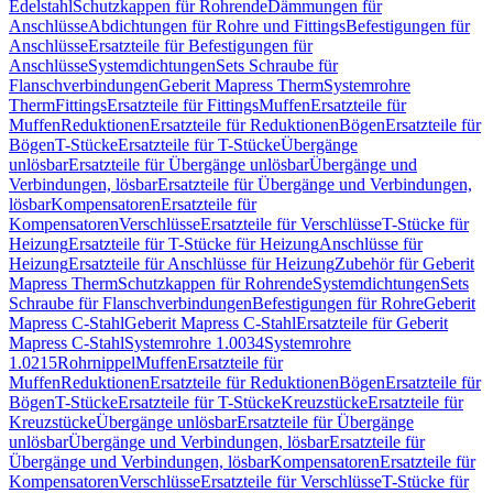
Edelstahl
Schutzkappen für Rohrende
Dämmungen für
Anschlüsse
Abdichtungen für Rohre und Fittings
Befestigungen für
Anschlüsse
Ersatzteile für Befestigungen für
Anschlüsse
Systemdichtungen
Sets Schraube für
Flanschverbindungen
Geberit Mapress Therm
Systemrohre
Therm
Fittings
Ersatzteile für Fittings
Muffen
Ersatzteile für
Muffen
Reduktionen
Ersatzteile für Reduktionen
Bögen
Ersatzteile für
Bögen
T-Stücke
Ersatzteile für T-Stücke
Übergänge
unlösbar
Ersatzteile für Übergänge unlösbar
Übergänge und
Verbindungen, lösbar
Ersatzteile für Übergänge und Verbindungen,
lösbar
Kompensatoren
Ersatzteile für
Kompensatoren
Verschlüsse
Ersatzteile für Verschlüsse
T-Stücke für
Heizung
Ersatzteile für T-Stücke für Heizung
Anschlüsse für
Heizung
Ersatzteile für Anschlüsse für Heizung
Zubehör für Geberit
Mapress Therm
Schutzkappen für Rohrende
Systemdichtungen
Sets
Schraube für Flanschverbindungen
Befestigungen für Rohre
Geberit
Mapress C-Stahl
Geberit Mapress C-Stahl
Ersatzteile für Geberit
Mapress C-Stahl
Systemrohre 1.0034
Systemrohre
1.0215
Rohrnippel
Muffen
Ersatzteile für
Muffen
Reduktionen
Ersatzteile für Reduktionen
Bögen
Ersatzteile für
Bögen
T-Stücke
Ersatzteile für T-Stücke
Kreuzstücke
Ersatzteile für
Kreuzstücke
Übergänge unlösbar
Ersatzteile für Übergänge
unlösbar
Übergänge und Verbindungen, lösbar
Ersatzteile für
Übergänge und Verbindungen, lösbar
Kompensatoren
Ersatzteile für
Kompensatoren
Verschlüsse
Ersatzteile für Verschlüsse
T-Stücke für