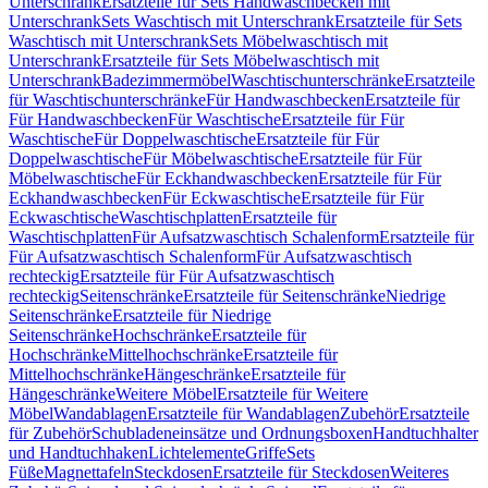
Unterschrank
Ersatzteile für Sets Handwaschbecken mit
Unterschrank
Sets Waschtisch mit Unterschrank
Ersatzteile für Sets
Waschtisch mit Unterschrank
Sets Möbelwaschtisch mit
Unterschrank
Ersatzteile für Sets Möbelwaschtisch mit
Unterschrank
Badezimmermöbel
Waschtischunterschränke
Ersatzteile
für Waschtischunterschränke
Für Handwaschbecken
Ersatzteile für
Für Handwaschbecken
Für Waschtische
Ersatzteile für Für
Waschtische
Für Doppelwaschtische
Ersatzteile für Für
Doppelwaschtische
Für Möbelwaschtische
Ersatzteile für Für
Möbelwaschtische
Für Eckhandwaschbecken
Ersatzteile für Für
Eckhandwaschbecken
Für Eckwaschtische
Ersatzteile für Für
Eckwaschtische
Waschtischplatten
Ersatzteile für
Waschtischplatten
Für Aufsatzwaschtisch Schalenform
Ersatzteile für
Für Aufsatzwaschtisch Schalenform
Für Aufsatzwaschtisch
rechteckig
Ersatzteile für Für Aufsatzwaschtisch
rechteckig
Seitenschränke
Ersatzteile für Seitenschränke
Niedrige
Seitenschränke
Ersatzteile für Niedrige
Seitenschränke
Hochschränke
Ersatzteile für
Hochschränke
Mittelhochschränke
Ersatzteile für
Mittelhochschränke
Hängeschränke
Ersatzteile für
Hängeschränke
Weitere Möbel
Ersatzteile für Weitere
Möbel
Wandablagen
Ersatzteile für Wandablagen
Zubehör
Ersatzteile
für Zubehör
Schubladeneinsätze und Ordnungsboxen
Handtuchhalter
und Handtuchhaken
Lichtelemente
Griffe
Sets
Füße
Magnettafeln
Steckdosen
Ersatzteile für Steckdosen
Weiteres