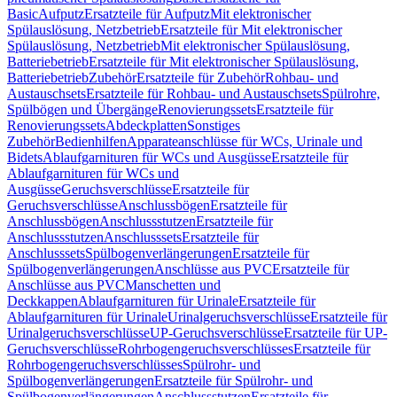
Basic
Aufputz
Ersatzteile für Aufputz
Mit elektronischer
Spülauslösung, Netzbetrieb
Ersatzteile für Mit elektronischer
Spülauslösung, Netzbetrieb
Mit elektronischer Spülauslösung,
Batteriebetrieb
Ersatzteile für Mit elektronischer Spülauslösung,
Batteriebetrieb
Zubehör
Ersatzteile für Zubehör
Rohbau- und
Austauschsets
Ersatzteile für Rohbau- und Austauschsets
Spülrohre,
Spülbögen und Übergänge
Renovierungssets
Ersatzteile für
Renovierungssets
Abdeckplatten
Sonstiges
Zubehör
Bedienhilfen
Apparateanschlüsse für WCs, Urinale und
Bidets
Ablaufgarnituren für WCs und Ausgüsse
Ersatzteile für
Ablaufgarnituren für WCs und
Ausgüsse
Geruchsverschlüsse
Ersatzteile für
Geruchsverschlüsse
Anschlussbögen
Ersatzteile für
Anschlussbögen
Anschlussstutzen
Ersatzteile für
Anschlussstutzen
Anschlusssets
Ersatzteile für
Anschlusssets
Spülbogenverlängerungen
Ersatzteile für
Spülbogenverlängerungen
Anschlüsse aus PVC
Ersatzteile für
Anschlüsse aus PVC
Manschetten und
Deckkappen
Ablaufgarnituren für Urinale
Ersatzteile für
Ablaufgarnituren für Urinale
Urinalgeruchsverschlüsse
Ersatzteile für
Urinalgeruchsverschlüsse
UP-Geruchsverschlüsse
Ersatzteile für UP-
Geruchsverschlüsse
Rohrbogengeruchsverschlüsses
Ersatzteile für
Rohrbogengeruchsverschlüsses
Spülrohr- und
Spülbogenverlängerungen
Ersatzteile für Spülrohr- und
Spülbogenverlängerungen
Anschlussstutzen
Ersatzteile für