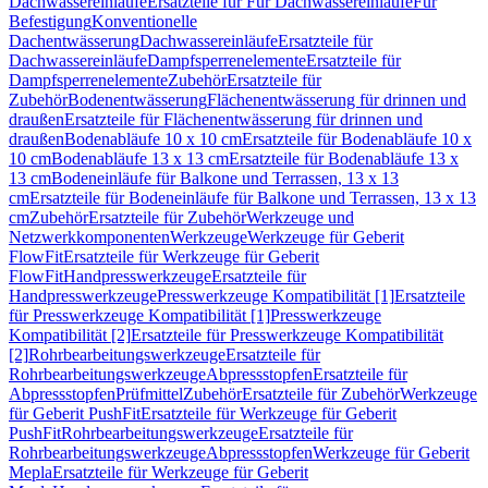
Dachwassereinläufe
Ersatzteile für Für Dachwassereinläufe
Für
Befestigung
Konventionelle
Dachentwässerung
Dachwassereinläufe
Ersatzteile für
Dachwassereinläufe
Dampfsperrenelemente
Ersatzteile für
Dampfsperrenelemente
Zubehör
Ersatzteile für
Zubehör
Bodenentwässerung
Flächenentwässerung für drinnen und
draußen
Ersatzteile für Flächenentwässerung für drinnen und
draußen
Bodenabläufe 10 x 10 cm
Ersatzteile für Bodenabläufe 10 x
10 cm
Bodenabläufe 13 x 13 cm
Ersatzteile für Bodenabläufe 13 x
13 cm
Bodeneinläufe für Balkone und Terrassen, 13 x 13
cm
Ersatzteile für Bodeneinläufe für Balkone und Terrassen, 13 x 13
cm
Zubehör
Ersatzteile für Zubehör
Werkzeuge und
Netzwerkkomponenten
Werkzeuge
Werkzeuge für Geberit
FlowFit
Ersatzteile für Werkzeuge für Geberit
FlowFit
Handpresswerkzeuge
Ersatzteile für
Handpresswerkzeuge
Presswerkzeuge Kompatibilität [1]
Ersatzteile
für Presswerkzeuge Kompatibilität [1]
Presswerkzeuge
Kompatibilität [2]
Ersatzteile für Presswerkzeuge Kompatibilität
[2]
Rohrbearbeitungswerkzeuge
Ersatzteile für
Rohrbearbeitungswerkzeuge
Abpressstopfen
Ersatzteile für
Abpressstopfen
Prüfmittel
Zubehör
Ersatzteile für Zubehör
Werkzeuge
für Geberit PushFit
Ersatzteile für Werkzeuge für Geberit
PushFit
Rohrbearbeitungswerkzeuge
Ersatzteile für
Rohrbearbeitungswerkzeuge
Abpressstopfen
Werkzeuge für Geberit
Mepla
Ersatzteile für Werkzeuge für Geberit