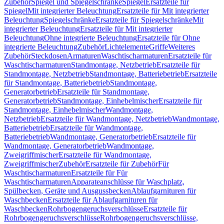
Zubehör
Spiegel und Spiegelschränke
Spiegel
Ersatzteile für
Spiegel
Mit integrierter Beleuchtung
Ersatzteile für Mit integrierter
Beleuchtung
Spiegelschränke
Ersatzteile für Spiegelschränke
Mit
integrierter Beleuchtung
Ersatzteile für Mit integrierter
Beleuchtung
Ohne integrierte Beleuchtung
Ersatzteile für Ohne
integrierte Beleuchtung
Zubehör
Lichtelemente
Griffe
Weiteres
Zubehör
Steckdosen
Armaturen
Waschtischarmaturen
Ersatzteile für
Waschtischarmaturen
Standmontage, Netzbetrieb
Ersatzteile für
Standmontage, Netzbetrieb
Standmontage, Batteriebetrieb
Ersatzteile
für Standmontage, Batteriebetrieb
Standmontage,
Generatorbetrieb
Ersatzteile für Standmontage,
Generatorbetrieb
Standmontage, Einhebelmischer
Ersatzteile für
Standmontage, Einhebelmischer
Wandmontage,
Netzbetrieb
Ersatzteile für Wandmontage, Netzbetrieb
Wandmontage,
Batteriebetrieb
Ersatzteile für Wandmontage,
Batteriebetrieb
Wandmontage, Generatorbetrieb
Ersatzteile für
Wandmontage, Generatorbetrieb
Wandmontage,
Zweigriffmischer
Ersatzteile für Wandmontage,
Zweigriffmischer
Zubehör
Ersatzteile für Zubehör
Für
Waschtischarmaturen
Ersatzteile für Für
Waschtischarmaturen
Apparateanschlüsse für Waschplatz,
Spülbecken, Geräte und Ausgussbecken
Ablaufgarnituren für
Waschbecken
Ersatzteile für Ablaufgarnituren für
Waschbecken
Rohrbogengeruchsverschlüsse
Ersatzteile für
Rohrbogengeruchsverschlüsse
Rohrbogengeruchsverschlüsse,