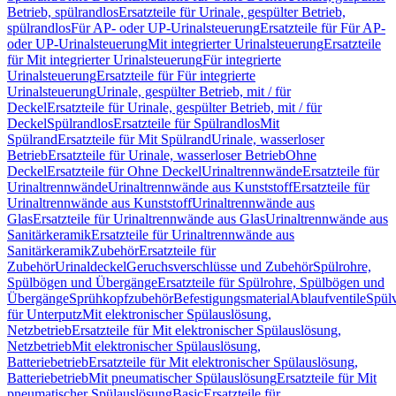
Betrieb, spülrandlos
Ersatzteile für Urinale, gespülter Betrieb,
spülrandlos
Für AP- oder UP-Urinalsteuerung
Ersatzteile für Für AP-
oder UP-Urinalsteuerung
Mit integrierter Urinalsteuerung
Ersatzteile
für Mit integrierter Urinalsteuerung
Für integrierte
Urinalsteuerung
Ersatzteile für Für integrierte
Urinalsteuerung
Urinale, gespülter Betrieb, mit / für
Deckel
Ersatzteile für Urinale, gespülter Betrieb, mit / für
Deckel
Spülrandlos
Ersatzteile für Spülrandlos
Mit
Spülrand
Ersatzteile für Mit Spülrand
Urinale, wasserloser
Betrieb
Ersatzteile für Urinale, wasserloser Betrieb
Ohne
Deckel
Ersatzteile für Ohne Deckel
Urinaltrennwände
Ersatzteile für
Urinaltrennwände
Urinaltrennwände aus Kunststoff
Ersatzteile für
Urinaltrennwände aus Kunststoff
Urinaltrennwände aus
Glas
Ersatzteile für Urinaltrennwände aus Glas
Urinaltrennwände aus
Sanitärkeramik
Ersatzteile für Urinaltrennwände aus
Sanitärkeramik
Zubehör
Ersatzteile für
Zubehör
Urinaldeckel
Geruchsverschlüsse und Zubehör
Spülrohre,
Spülbögen und Übergänge
Ersatzteile für Spülrohre, Spülbögen und
Übergänge
Sprühkopfzubehör
Befestigungsmaterial
Ablaufventile
Spülv
für Unterputz
Mit elektronischer Spülauslösung,
Netzbetrieb
Ersatzteile für Mit elektronischer Spülauslösung,
Netzbetrieb
Mit elektronischer Spülauslösung,
Batteriebetrieb
Ersatzteile für Mit elektronischer Spülauslösung,
Batteriebetrieb
Mit pneumatischer Spülauslösung
Ersatzteile für Mit
pneumatischer Spülauslösung
Basic
Ersatzteile für