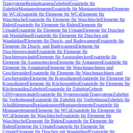
Tragsysteme
Beplankungen
Zubehör
Ersatzteile für
Zubehör
Montageelemente
Ersatzteile für Montageelemente
Elemente
für WCs
Ersatzteile für Elemente für WCs
Elemente für
Waschtische
Ersatzteile für Elemente für Waschtische
Elemente für
Bidets
Ersatzteile für Elemente für Bidets
Elemente für
Urinale
Ersatzteile für Elemente für Urinale
Elemente für Duschen
mit Wandablauf
Ersatzteile für Elemente für Duschen mit
Wandablauf
Elemente für Dusch- und Badewannen
Ersatzteile für
Elemente für Dusch- und Badewannen
Elemente für
Duschtrennwände
Ersatzteile für Elemente für
Duschtrennwände
Elemente für Ausgussbecken
Ersatzteile für
Elemente für Ausgussbecken
Elemente für Armaturen
Ersatzteile für
Elemente für Armaturen
Elemente für Waschmaschinen und
Geschirrspüler
Ersatzteile für Elemente für Waschmaschinen und
Geschirrspüler
Elemente für Konsollasten
Ersatzteile für Elemente für
Konsollasten
Elemente für Küchenspülen
Ersatzteile für Elemente für
Küchenspülen
Zubehör
Ersatzteile für Zubehör
Geberit
GIS
Systemwände
Ersatzteile für Systemwände
Tragsysteme
Zubehör
für Vorfertigung
Ersatzteile für Zubehör für Vorfertigung
Zubehör für
Schalldämmung
Beplankungen
Montageelemente
Ersatzteile für
Montageelemente
Elemente für WCs
Ersatzteile für Elemente für
WCs
Elemente für Waschtische
Ersatzteile für Elemente für
Waschtische
Elemente für Bidets
Ersatzteile für Elemente für
Bidets
Elemente für Urinale
Ersatzteile für Elemente für
Urinale
Elemente für Duschen mit Wandablauf
Ersatzteile für