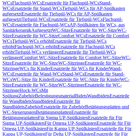
WCs
Flachspül-WCs
Ersatzteile für Flachspül-WCs
Stand-
WCs
Ersatzteile für Stand-WCs
Tiefspül-WCs für AP-Spülkasten
aufgesetzt
Ersatzteile für Tiefspül-WCs für AP-Spülkasten
aufgesetzt
Tiefspül-WCs
Ersatzteile für Tiefspül-WCs
Flachspül-
WCs
Ersatzteile für Flachspül-WCs
AP-Spülkästen für WCs, aus
Sanitärkeramik
Aufgesetzt
WC-Sitze
Ersatzteile für WC-Sitze
WC-
Sitze
Ersatzteile für WC-Sitze
Comfort WCs
Ersatzteile für Comfort
WCs
Tiefspül-WCs erhöht
Ersatzteile für Tiefspül-WCs
erhöht
Flachspül-WCs erhöht
Ersatzteile für Flachspül-WCs
erhöht
Tiefspül-WCs verlängert
Ersatzteile für Tiefspül-WCs
verlängert
Comfort WC-Sitze
Ersatzteile für Comfort WC-Sitze
WC-
Sitze
Ersatzteile für WC-Sitze
WC-Sitzringe
Ersatzteile für WC-
Sitzringe
WCs für Kinder
Ersatzteile für WCs für Kinder
Wand-
WCs
Ersatzteile für Wand-WCs
Stand-WCs
Ersatzteile für Stand-
WCs
WC-Sitze für Kinder
Ersatzteile für WC-Sitze für Kinder
WC-
Sitze
Ersatzteile für WC-Sitze
WC-Sitzringe
Ersatzteile für WC-
Sitzringe
Hock-WCs
Mit
Spülung
Zubehör
Befestigungsmaterial
Bidets
Wandbidets
Ersatzteile
für Wandbidets
Standbidets
Ersatzteile für
Standbidets
Zubehör
Ersatzteile für Zubehör
Betätigungsplatten und
WC-Steuerungen
Betätigungsplatten
Ersatzteile für
Betätigungsplatten
Für Sigma UP-Spülkästen
Ersatzteile für Für
Sigma UP-Spülkästen
Für Omega UP-Spülkästen
Ersatzteile für Für
Omega UP-Spülkästen
Für Kappa UP-Spülkästen
Ersatzteile für Für
Kappa UP-Spülkästen
Für Delta UP-Spülkästen
Ersatzteile für Für