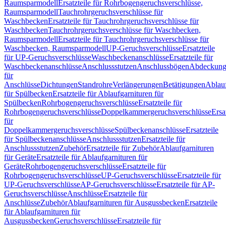
Raumsparmodell
Ersatzteile für Rohrbogengeruchsverschlüsse,
Raumsparmodell
Tauchrohrgeruchsverschlüsse für
Waschbecken
Ersatzteile für Tauchrohrgeruchsverschlüsse für
Waschbecken
Tauchrohrgeruchsverschlüsse für Waschbecken,
Raumsparmodell
Ersatzteile für Tauchrohrgeruchsverschlüsse für
Waschbecken, Raumsparmodell
UP-Geruchsverschlüsse
Ersatzteile
für UP-Geruchsverschlüsse
Waschbeckenanschlüsse
Ersatzteile für
Waschbeckenanschlüsse
Anschlussstutzen
Anschlussbögen
Abdeckung
für
Anschlüsse
Dichtungen
Standrohre
Verlängerungen
Betätigungen
Ablauf
für Spülbecken
Ersatzteile für Ablaufgarnituren für
Spülbecken
Rohrbogengeruchsverschlüsse
Ersatzteile für
Rohrbogengeruchsverschlüsse
Doppelkammergeruchsverschlüsse
Ersa
für
Doppelkammergeruchsverschlüsse
Spülbeckenanschlüsse
Ersatzteile
für Spülbeckenanschlüsse
Anschlussstutzen
Ersatzteile für
Anschlussstutzen
Zubehör
Ersatzteile für Zubehör
Ablaufgarnituren
für Geräte
Ersatzteile für Ablaufgarnituren für
Geräte
Rohrbogengeruchsverschlüsse
Ersatzteile für
Rohrbogengeruchsverschlüsse
UP-Geruchsverschlüsse
Ersatzteile für
UP-Geruchsverschlüsse
AP-Geruchsverschlüsse
Ersatzteile für AP-
Geruchsverschlüsse
Anschlüsse
Ersatzteile für
Anschlüsse
Zubehör
Ablaufgarnituren für Ausgussbecken
Ersatzteile
für Ablaufgarnituren für
Ausgussbecken
Geruchsverschlüsse
Ersatzteile für