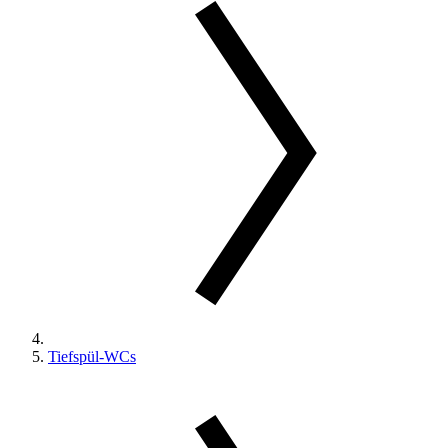
Tiefspül-WCs