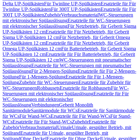
Delta UP-Spülkästen
Für Twinline UP-Spülkästen
Ersatzteile für Für
Twinline UP-Spülkästen
Für 300T UP-Spülkästen
Ersatzteile für Für
300T UP-Spülkästen
Zubehör
Verbrauchsmaterial
WC-Steuerungen
mit elektronischer Spülauslösung
Ersatzteile für WC-Steuerungen
mit elektronischer Spülauslösung
Für Netzbetrieb, für Geberit Sigma
UP-Spülkästen 12 cm
Ersatzteile für Für Netzbetrieb, für Geberit
Sigma UP-Spülkästen 12 cm
Für Netzbetrieb, für Geberit Omega
UP-Spülkästen 12 cm
Ersatzteile für Für Netzbetrieb, für Geberit
Omega UP-Spülkästen 12 cm
Für Batteriebetrieb, für Geberit Sigma
UP-Spülkästen 12 cm
Ersatzteile für Für Batteriebetrieb, für Geberit
Sigma UP-Spülkästen 12 cm
WC-Steuerungen mit pneumatischer
Spülauslösung
Ersatzteile für WC-Steuerungen mit pneumatischer
Spülauslösung
Für 2-Mengen-Spülung
Ersatzteile für Für 2-Mengen-
Spülung
Für 1-Mengen-Spülung
Ersatzteile für Für 1-Mengen-
Spülung
Zubehör für WC-Steuerungen
Ersatzteile für Zubehör für
WC-Steuerungen
Rohbausets
Ersatzteile für Rohbausets
Für WC-
Steuerungen mit elektronischer Spülauslösung
Ersatzteile für Für
WC-Steuerungen mit elektronischer
Spülauslösung
Verbindungen
Geberit Monolith
Sanitärmodule
Sanitärmodule für WCs
Ersatzteile für Sanitärmodule
für WCs
Für Wand-WCs
Ersatzteile für Für Wand-WCs
Für Stand-
WCs
Ersatzteile für Für Stand-WCs
Zubehör
Ersatzteile für
Zubehör
Verbrauchsmaterial
Urinale
Urinale, gespülter Betrieb, mit
Spülrand
Ersatzteile für Urinale, gespülter Betrieb, mit
Spülrand
Ohne Deckel
Ersatzteile für Ohne Deckel
Urinale, gespülter