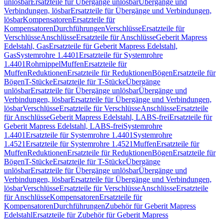
unlösbar
Ersatzteile für Übergänge unlösbar
Übergänge und
Verbindungen, lösbar
Ersatzteile für Übergänge und Verbindungen,
lösbar
Kompensatoren
Ersatzteile für
Kompensatoren
Durchführungen
Verschlüsse
Ersatzteile für
Verschlüsse
Anschlüsse
Ersatzteile für Anschlüsse
Geberit Mapress
Edelstahl, Gas
Ersatzteile für Geberit Mapress Edelstahl,
Gas
Systemrohre 1.4401
Ersatzteile für Systemrohre
1.4401
Rohrnippel
Muffen
Ersatzteile für
Muffen
Reduktionen
Ersatzteile für Reduktionen
Bögen
Ersatzteile für
Bögen
T-Stücke
Ersatzteile für T-Stücke
Übergänge
unlösbar
Ersatzteile für Übergänge unlösbar
Übergänge und
Verbindungen, lösbar
Ersatzteile für Übergänge und Verbindungen,
lösbar
Verschlüsse
Ersatzteile für Verschlüsse
Anschlüsse
Ersatzteile
für Anschlüsse
Geberit Mapress Edelstahl, LABS-frei
Ersatzteile für
Geberit Mapress Edelstahl, LABS-frei
Systemrohre
1.4401
Ersatzteile für Systemrohre 1.4401
Systemrohre
1.4521
Ersatzteile für Systemrohre 1.4521
Muffen
Ersatzteile für
Muffen
Reduktionen
Ersatzteile für Reduktionen
Bögen
Ersatzteile für
Bögen
T-Stücke
Ersatzteile für T-Stücke
Übergänge
unlösbar
Ersatzteile für Übergänge unlösbar
Übergänge und
Verbindungen, lösbar
Ersatzteile für Übergänge und Verbindungen,
lösbar
Verschlüsse
Ersatzteile für Verschlüsse
Anschlüsse
Ersatzteile
für Anschlüsse
Kompensatoren
Ersatzteile für
Kompensatoren
Durchführungen
Zubehör für Geberit Mapress
Edelstahl
Ersatzteile für Zubehör für Geberit Mapress