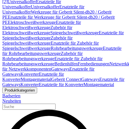
[2]
Universalkoffer
Ersatzteile für
Universalkoffer
Universalkoffer
Ersatzteile für
Universalkoffer
Werkzeuge für Geberit Silent-db20 / Geberit
PE
Ersatzteile für Werkzeuge für Geberit Silent-db20 / Geberit
PE
Elektroschweißwerkzeuge
Ersatzteile für
Elektroschweißwerkzeuge
Zubehör für
Elektroschweißwerkzeuge
Spiegelschweißwerkzeuge
Ersatzteile für
Spiegelschweißwerkzeuge
Zubehör für
Spiegelschweißwerkzeuge
Ersatzteile für Zubehör für
Spiegelschweißwerkzeuge
Rohrbearbeitungswerkzeuge
Ersatzteile
für Rohrbearbeitungswerkzeuge
Zubehör für
Rohrbearbeitungswerkzeuge
Ersatzteile für Zubehör für
Rohrbearbeitungswerkzeuge
Bedienhilfen
Fernbedienungen
Netzwerk
für Netzwerkkomponenten
Gateways
Ersatzteile für
Gateways
Konverter
Ersatzteile für
Konverter
Montagematerial
Geberit Connect
Gateways
Ersatzteile für
Gateways
Konverter
Ersatzteile für Konverter
Montagematerial
Produktkategorien
Badserien
Neuheiten