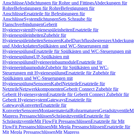
Anschlüsse
Abdichtungen für Rohre und Fittings
Abdeckungen für
Rohre
Befestigungen für Rohre
Befestigungen für
Anschlüsse
Ersatzteile für Befestigungen für
Anschlüsse
Systemdichtungen
Sets Schraube für
Flanschverbindungen
Geberit
Hygienesystem
Hygienespüleinheiten
Ersatzteile für
Hygienespüleinheiten
Zubehör für
Hygienespüleinheiten
Sensoren
Kabel
Durchflussbegrenzer
Abdeckung
und Abdeckplatten
Spülkästen und WC-Steuerungen mit
Hygienespülung
Ersatzteile für Spülkästen und WC-Steuerungen mit
Hygienespülung
UP-Spülkästen mit
Hygienespülung
Hygieneeinbaumodule
Ersatzteile für
Hygieneeinbaumodule
Zubehör für Spülkästen und WC-
Steuerungen mit Hygienespülung
Ersatzteile für Zubehör für
Spülkästen und WC-Steuerungen mit
Hygienespülung
Sensoren
Kabel
Netzteile
Ersatzteile für
Netzteile
Netzwerkkomponenten
Geberit Connect Zubehör für
Geberit Hygienesystem
Ersatzteile für Geberit Connect Zubehör für
Geberit Hygienesystem
Gateways
Ersatzteile für
Gateways
Konverter
Ersatzteile für
Konverter
Sensoren
Montagematerial
Rohrarmaturen
Geradsitzventile
Mi
Mapress Pressanschlüssen
Schrägsitzventile
Ersatzteile für
Schrägsitzventile
Mit FlowFit Pressanschlüssen
Ersatzteile für Mit
FlowFit Pressanschlüssen
Mit Mepla Pressanschlüssen
Ersatzteile für
Mit Mepla Pressanschlüssen
Mit Mapress