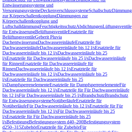
Entwässerungssysteme und
Versorgungssysteme
Deckenverschlusssysteme
Schallschutz
Dämmung
zur Körperschallentkopplung
Dämmungen zur
Körperschallentkopplung und
Luftschalldämmung
Feuchtigkeitsschutz
Abdichtungen
Lüftungsventile
für Entwässerung
Belüftungsventile
Ersatzteile für
Belüftungsventile
Geberit Pluvia
Dachentwässerung
Dachwassereinläufe
Ersatzteile für
Dachwassereinläufe
Dachwassereinläufe bis 12 l/s
Ersatzteile für
Dachwassereinläufe bis 12 l/s
Dachwassereinläufe bis 25
l/s
Ersatzteile für Dachwassereinläufe bis 25 l/s
Dachwassereinläufe
für Rinnen
Ersatzteile für Dachwassereinläufe für
Rinnen
Dachwassereinläufe bis 12 l/s
Ersatzteile für
Dachwassereinläufe bis 12 l/s
Dachwassereinläufe bis 25
l/s
Ersatzteile für Dachwassereinläufe bis 25
l/s
Dampfsperrenelemente
Ersatzteile für Dampfsperrenelemente
Für
Dachwassereinläufe bis 12 l/s
Ersatzteile für Für Dachwassereinläufe
bis 12 l/s
Für Dachwassereinläufe bis 25 l/s
Brandschutz
Brandschutz
für Entwässerungssysteme
Notüberläufe
Ersatzteile für
Notüberläufe
Für Dachwassereinläufe bis 12 l/s
Ersatzteile für Für
Dachwassereinläufe bis 12 l/s
Für Dachwassereinläufe bis 25
l/s
Ersatzteile für Für Dachwassereinläufe bis 25
l/s
Befestigung
Befestigungssystem d40–200
Befestigungssystem
d250–315
Zubehör
Ersatzteile für Zubehör
Für