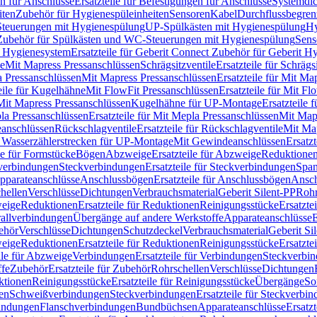
n für Anschlüsse
Ersatzteile für Befestigungen für Anschlüsse
Systemdi
iten
Zubehör für Hygienespüleinheiten
Sensoren
Kabel
Durchflussbegren
-Steuerungen mit Hygienespülung
UP-Spülkästen mit Hygienespülung
Hy
r Zubehör für Spülkästen und WC-Steuerungen mit Hygienespülung
Sens
t Hygienesystem
Ersatzteile für Geberit Connect Zubehör für Geberit 
le
Mit Mapress Pressanschlüssen
Schrägsitzventile
Ersatzteile für Schrägs
a Pressanschlüssen
Mit Mapress Pressanschlüssen
Ersatzteile für Mit Ma
eile für Kugelhähne
Mit FlowFit Pressanschlüssen
Ersatzteile für Mit F
 Mit Mapress Pressanschlüssen
Kugelhähne für UP-Montage
Ersatzteile
la Pressanschlüssen
Ersatzteile für Mit Mepla Pressanschlüssen
Mit Map
eanschlüssen
Rückschlagventile
Ersatzteile für Rückschlagventile
Mit Map
ür Wasserzählerstrecken für UP-Montage
Mit Gewindeanschlüssen
Ersatz
le für Formstücke
Bögen
Abzweige
Ersatzteile für Abzweige
Reduktione
verbindungen
Steckverbindungen
Ersatzteile für Steckverbindungen
Span
Apparateanschlüsse
Anschlussbögen
Ersatzteile für Anschlussbögen
Ansch
hellen
Verschlüsse
Dichtungen
Verbrauchsmaterial
Geberit Silent-PP
Roh
weige
Reduktionen
Ersatzteile für Reduktionen
Reinigungsstücke
Ersatzte
allverbindungen
Übergänge auf andere Werkstoffe
Apparateanschlüsse
E
ehör
Verschlüsse
Dichtungen
Schutzdeckel
Verbrauchsmaterial
Geberit Si
weige
Reduktionen
Ersatzteile für Reduktionen
Reinigungsstücke
Ersatzte
ile für Abzweige
Verbindungen
Ersatzteile für Verbindungen
Steckverbi
ffe
Zubehör
Ersatzteile für Zubehör
Rohrschellen
Verschlüsse
Dichtungen
ktionen
Reinigungsstücke
Ersatzteile für Reinigungsstücke
Übergänge
So
gen
Schweißverbindungen
Steckverbindungen
Ersatzteile für Steckverbi
bindungen
Flanschverbindungen
Bundbüchsen
Apparateanschlüsse
Ersatz