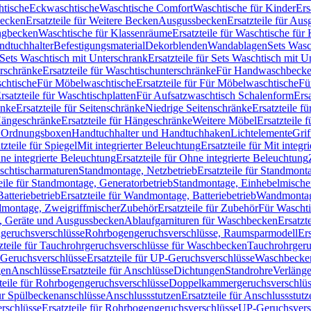
htische
Eckwaschtische
Waschtische Comfort
Waschtische für Kinder
Ers
Becken
Ersatzteile für Weitere Becken
Ausgussbecken
Ersatzteile für Au
ngbecken
Waschtische für Klassenräume
Ersatzteile für Waschtische fü
ndtuchhalter
Befestigungsmaterial
Dekorblenden
Wandablagen
Sets Wasc
Sets Waschtisch mit Unterschrank
Ersatzteile für Sets Waschtisch mit 
rschränke
Ersatzteile für Waschtischunterschränke
Für Handwaschbeck
schtische
Für Möbelwaschtische
Ersatzteile für Für Möbelwaschtische
Fü
rsatzteile für Waschtischplatten
Für Aufsatzwaschtisch Schalenform
Ers
änke
Ersatzteile für Seitenschränke
Niedrige Seitenschränke
Ersatzteile f
ängeschränke
Ersatzteile für Hängeschränke
Weitere Möbel
Ersatzteile 
d Ordnungsboxen
Handtuchhalter und Handtuchhaken
Lichtelemente
Grif
tzteile für Spiegel
Mit integrierter Beleuchtung
Ersatzteile für Mit integr
ne integrierte Beleuchtung
Ersatzteile für Ohne integrierte Beleuchtung
aschtischarmaturen
Standmontage, Netzbetrieb
Ersatzteile für Standmont
eile für Standmontage, Generatorbetrieb
Standmontage, Einhebelmische
tteriebetrieb
Ersatzteile für Wandmontage, Batteriebetrieb
Wandmontage
ndmontage, Zweigriffmischer
Zubehör
Ersatzteile für Zubehör
Für Wascht
n, Geräte und Ausgussbecken
Ablaufgarnituren für Waschbecken
Ersatzt
ngeruchsverschlüsse
Rohrbogengeruchsverschlüsse, Raumsparmodell
Er
zteile für Tauchrohrgeruchsverschlüsse für Waschbecken
Tauchrohrgeru
Geruchsverschlüsse
Ersatzteile für UP-Geruchsverschlüsse
Waschbecken
en
Anschlüsse
Ersatzteile für Anschlüsse
Dichtungen
Standrohre
Verläng
teile für Rohrbogengeruchsverschlüsse
Doppelkammergeruchsverschlüs
für Spülbeckenanschlüsse
Anschlussstutzen
Ersatzteile für Anschlussstutz
rschlüsse
Ersatzteile für Rohrbogengeruchsverschlüsse
UP-Geruchsvers