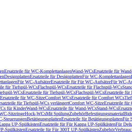
en
Ersatzteile für WC-Komplettanlagen
Wand-WCs
Ersatzteile für Wa
ken
Designplatten
Ersatzteile für Designplatten
Für WC-Komplettanlagen
tanlagen
Für WC-Aufsätze
Ersatzteile für Für WC-Aufsätze
Für WC-Au
eile für Tiefspül-WCs
Flachspül-WCs
Ersatzteile für Flachspül-WCs
Stan
iefspül-WCs
Ersatzteile für Tiefspül-WCs
Flachspül-WCs
Ersatzteile fü
Ersatzteile für WC-Sitze
Comfort WCs
Ersatzteile für Comfort WCs
Tie
rsatzteile für Tiefspül-WCs verlängert
Comfort WC-Sitze
Ersatzteile fü
WCs für Kinder
Wand-WCs
Ersatzteile für Wand-WCs
Stand-WCs
Ersatzt
r WC-Sitzringe
Hock-WCs
Mit Spülung
Zubehör
Befestigungsmaterial
Bide
C-Steuerungen
Betätigungsplatten
Ersatzteile für Betätigungsplatten
Für 
Kappa UP-Spülkästen
Ersatzteile für Für Kappa UP-Spülkästen
Für Delt
P-Spülkästen
Ersatzteile für Für 300T UP-Spülkästen
Zubehör
Verbrauc