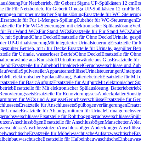
lauslösung
Für Netzbetrieb, für Geberit Sigma UP-Spülkästen 12 cm
Ers
ile für Für Netzbetrieb, für Geberit Omega UP-Spülkästen 12 cm
Für Ba
rungen mit pneumatischer Spülauslösung
Ersatzteile für WC-Steuerun
g
Ersatzteile für Für 1-Mengen-Spülung
Zubehör für WC-Steuerungen
Er
satzteile für Für WC-Steuerungen mit elektronischer Spülauslösung
Ver
le für Für Wand-WCs
Für Stand-WCs
Ersatzteile für Für Stand-WCs
Zube
ieb, mit Spülrand
Ohne Deckel
Ersatzteile für Ohne Deckel
Urinale, gespü
 oder UP-Urinalsteuerung
Mit integrierter Urinalsteuerung
Ersatzteile für 
 gespülter Betrieb, mit / für Deckel
Ersatzteile für Urinale, gespülter Bet
zteile für Urinale, wasserloser Betrieb
Ohne Deckel
Ersatzteile für Ohn
inaltrennwände aus Kunststoff
Urinaltrennwände aus Glas
Ersatzteile fü
behör
Ersatzteile für Zubehör
Urinaldeckel
Geruchsverschlüsse und Zub
aufventile
Spülverteiler
Apparateanschlüsse
Urinalsteuerungen
Unterput
ieb
Mit elektronischer Spülauslösung, Batteriebetrieb
Ersatzteile für Mit
rsatzteile für Basic
Aufputz
Ersatzteile für Aufputz
Mit elektronischer Sp
betrieb
Ersatzteile für Mit elektronischer Spülauslösung, Batteriebetrieb
Renovierungssets
Ersatzteile für Renovierungssets
Abdeckplatten
Sonsti
fgarnituren für WCs und Ausgüsse
Geruchsverschlüsse
Ersatzteile für Ge
hlusssets
Ersatzteile für Anschlusssets
Spülbogenverlängerungen
Ersatz
für Urinale
Ersatzteile für Ablaufgarnituren für Urinale
Urinalgeruchsver
eruchsverschlüsses
Ersatzteile für Rohrbogengeruchsverschlüsses
Spül
tutzen
Anschlussbögen
Ersatzteile für Anschlussbögen
Manschetten
Ablau
sverschlüsse
Anschlussstutzen
Anschlussbögen
Abdeckungen
Anschlüss
elwaschtische
Ersatzteile für Möbelwaschtische
Aufsatzwaschtische
Ers
albeinbauwaschtische
Ersatzteile für Halbeinbauwaschtische
Einbauwasc