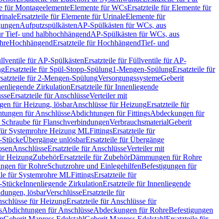
le für Montageelemente
Elemente für WCs
Ersatzteile für Elemente für
rinale
Ersatzteile für Elemente für Urinale
Elemente für
igungen
Aufputzspülkästen
AP-Spülkästen für WCs, aus
für Tief- und halbhochhängend
AP-Spülkästen für WCs, aus
ohre
Hochhängend
Ersatzteile für Hochhängend
Tief- und
llventile für AP-Spülkästen
Ersatzteile für Füllventile für AP-
ng
Ersatzteile für Spül-Stopp-Spülung
1-Mengen-Spülung
Ersatzteile für
satzteile für 2-Mengen-Spülung
Versorgungssysteme
Geberit
nenliegende Zirkulation
Ersatzteile für Innenliegende
sse
Ersatzteile für Anschlüsse
Verteiler mit
en für Heizung, lösbar
Anschlüsse für Heizung
Ersatzteile für
tungen für Anschlüsse
Abdichtungen für Fittings
Abdeckungen für
s Schraube für Flanschverbindungen
Verbrauchsmaterial
Geberit
e für Systemrohre Heizung ML
Fittings
Ersatzteile für
T-Stücke
Übergänge unlösbar
Ersatzteile für Übergänge
osen
Anschlüsse
Ersatzteile für Anschlüsse
Verteiler mit
für Heizung
Zubehör
Ersatzteile für Zubehör
Dämmungen für Rohre
ungen für Rohre
Schutzrohre und Einlegehilfen
Befestigungen für
ile für Systemrohre ML
Fittings
Ersatzteile für
T-Stücke
Innenliegende Zirkulation
Ersatzteile für Innenliegende
ndungen, lösbar
Verschlüsse
Ersatzteile für
schlüsse für Heizung
Ersatzteile für Anschlüsse für
s
Abdichtungen für Anschlüsse
Abdeckungen für Rohre
Befestigungen
en
Geberit Mapress Edelstahl
Geberit Mapress Edelstahl
Ersatzteile für