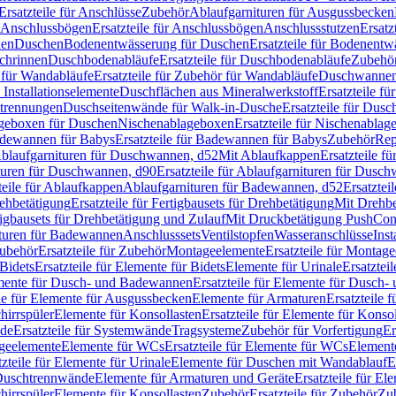
Ersatzteile für Anschlüsse
Zubehör
Ablaufgarnituren für Ausgussbecken
Anschlussbögen
Ersatzteile für Anschlussbögen
Anschlussstutzen
Ersatz
nen
Duschen
Bodenentwässerung für Duschen
Ersatzteile für Bodenent
schrinnen
Duschbodenabläufe
Ersatzteile für Duschbodenabläufe
Zubehör
für Wandabläufe
Ersatzteile für Zubehör für Wandabläufe
Duschwannen
Installationselemente
Duschflächen aus Mineralwerkstoff
Ersatzteile f
btrennungen
Duschseitenwände für Walk-in-Dusche
Ersatzteile für Dus
lageboxen für Duschen
Nischenablageboxen
Ersatzteile für Nischenabla
dewannen für Babys
Ersatzteile für Badewannen für Babys
Zubehör
Rep
 Ablaufgarnituren für Duschwannen, d52
Mit Ablaufkappen
Ersatzteile f
turen für Duschwannen, d90
Ersatzteile für Ablaufgarnituren für Dusc
teile für Ablaufkappen
Ablaufgarnituren für Badewannen, d52
Ersatztei
rehbetätigung
Ersatzteile für Fertigbausets für Drehbetätigung
Mit Drehbe
rtigbausets für Drehbetätigung und Zulauf
Mit Druckbetätigung PushCon
ituren für Badewannen
Anschlusssets
Ventilstopfen
Wasseranschlüsse
Inst
ubehör
Ersatzteile für Zubehör
Montageelemente
Ersatzteile für Montag
Bidets
Ersatzteile für Elemente für Bidets
Elemente für Urinale
Ersatztei
mente für Dusch- und Badewannen
Ersatzteile für Elemente für Dusch
ile für Elemente für Ausgussbecken
Elemente für Armaturen
Ersatzteile 
hirrspüler
Elemente für Konsollasten
Ersatzteile für Elemente für Konso
de
Ersatzteile für Systemwände
Tragsysteme
Zubehör für Vorfertigung
Er
ageelemente
Elemente für WCs
Ersatzteile für Elemente für WCs
Element
tzteile für Elemente für Urinale
Elemente für Duschen mit Wandablauf
E
r Duschtrennwände
Elemente für Armaturen und Geräte
Ersatzteile für E
hirrspüler
Elemente für Konsollasten
Zubehör
Ersatzteile für Zubehör
Zu