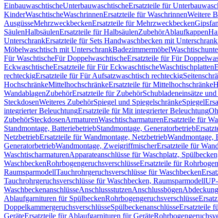
Einbauwaschtische
Unterbauwaschtische
Ersatzteile für Unterbauwasc
Kinder
Waschtische
Waschrinnen
Ersatzteile für Waschrinnen
Weitere 
Ausgüsse
Mehrzweckbecken
Ersatzteile für Mehrzweckbecken
Gipsfa
Säulen
Halbsäulen
Ersatzteile für Halbsäulen
Zubehör
Ablaufkappen
Ha
Unterschrank
Ersatzteile für Sets Handwaschbecken mit Unterschrank
Möbelwaschtisch mit Unterschrank
Badezimmermöbel
Waschtischunte
Für Waschtische
Für Doppelwaschtische
Ersatzteile für Für Doppelwa
Eckwaschtische
Ersatzteile für Für Eckwaschtische
Waschtischplatten
E
rechteckig
Ersatzteile für Für Aufsatzwaschtisch rechteckig
Seitenschr
Hochschränke
Mittelhochschränke
Ersatzteile für Mittelhochschränke
H
Wandablagen
Zubehör
Ersatzteile für Zubehör
Schubladeneinsätze un
Steckdosen
Weiteres Zubehör
Spiegel und Spiegelschränke
Spiegel
Ersa
integrierter Beleuchtung
Ersatzteile für Mit integrierter Beleuchtung
Oh
Zubehör
Steckdosen
Armaturen
Waschtischarmaturen
Ersatzteile für W
Standmontage, Batteriebetrieb
Standmontage, Generatorbetrieb
Ersatzt
Netzbetrieb
Ersatzteile für Wandmontage, Netzbetrieb
Wandmontage, Ba
Generatorbetrieb
Wandmontage, Zweigriffmischer
Ersatzteile für Wa
Waschtischarmaturen
Apparateanschlüsse für Waschplatz, Spülbecke
Waschbecken
Rohrbogengeruchsverschlüsse
Ersatzteile für Rohrboge
Raumsparmodell
Tauchrohrgeruchsverschlüsse für Waschbecken
Ersat
Tauchrohrgeruchsverschlüsse für Waschbecken, Raumsparmodell
UP-
Waschbeckenanschlüsse
Anschlussstutzen
Anschlussbögen
Abdeckung
Ablaufgarnituren für Spülbecken
Rohrbogengeruchsverschlüsse
Ersatz
Doppelkammergeruchsverschlüsse
Spülbeckenanschlüsse
Ersatzteile 
Geräte
Ersatzteile für Ablaufgarnituren für Geräte
Rohrbogengeruchsve