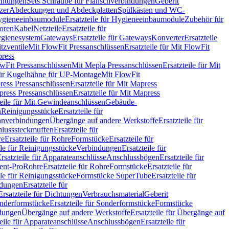
chtungen
Sets Schraube für Flanschverbindungen
Geberit
zer
Abdeckungen und Abdeckplatten
Spülkästen und WC-
gieneeinbaumodule
Ersatzteile für Hygieneeinbaumodule
Zubehör für
oren
Kabel
Netzteile
Ersatzteile für
Hygienesystem
Gateways
Ersatzteile für Gateways
Konverter
Ersatzteile
itzventile
Mit FlowFit Pressanschlüssen
Ersatzteile für Mit FlowFit
press
lowFit Pressanschlüssen
Mit Mepla Pressanschlüssen
Ersatzteile für Mit
 für Kugelhähne für UP-Montage
Mit FlowFit
ress Pressanschlüssen
Ersatzteile für Mit Mapress
ress Pressanschlüssen
Ersatzteile für Mit Mapress
teile für Mit Gewindeanschlüssen
Gebäude-
n
Reinigungsstücke
Ersatzteile für
nverbindungen
Übergänge auf andere Werkstoffe
Ersatzteile für
lusssteckmuffen
Ersatzteile für
re
Ersatzteile für Rohre
Formstücke
Ersatzteile für
ile für Reinigungsstücke
Verbindungen
Ersatzteile für
rsatzteile für Apparateanschlüsse
Anschlussbögen
Ersatzteile für
lent-Pro
Rohre
Ersatzteile für Rohre
Formstücke
Ersatzteile für
ile für Reinigungsstücke
Formstücke SuperTube
Ersatzteile für
ndungen
Ersatzteile für
Ersatzteile für Dichtungen
Verbrauchsmaterial
Geberit
nderformstücke
Ersatzteile für Sonderformstücke
Formstücke
ndungen
Übergänge auf andere Werkstoffe
Ersatzteile für Übergänge auf
teile für Apparateanschlüsse
Anschlussbögen
Ersatzteile für