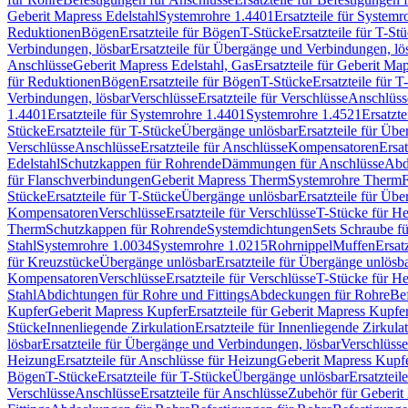
Geberit Mapress Edelstahl
Systemrohre 1.4401
Ersatzteile für System
Reduktionen
Bögen
Ersatzteile für Bögen
T-Stücke
Ersatzteile für T-St
Verbindungen, lösbar
Ersatzteile für Übergänge und Verbindungen, lö
Anschlüsse
Geberit Mapress Edelstahl, Gas
Ersatzteile für Geberit Ma
für Reduktionen
Bögen
Ersatzteile für Bögen
T-Stücke
Ersatzteile für T
Verbindungen, lösbar
Verschlüsse
Ersatzteile für Verschlüsse
Anschlüss
1.4401
Ersatzteile für Systemrohre 1.4401
Systemrohre 1.4521
Ersatzt
Stücke
Ersatzteile für T-Stücke
Übergänge unlösbar
Ersatzteile für Üb
Verschlüsse
Anschlüsse
Ersatzteile für Anschlüsse
Kompensatoren
Ersa
Edelstahl
Schutzkappen für Rohrende
Dämmungen für Anschlüsse
Abd
für Flanschverbindungen
Geberit Mapress Therm
Systemrohre Therm
F
Stücke
Ersatzteile für T-Stücke
Übergänge unlösbar
Ersatzteile für Üb
Kompensatoren
Verschlüsse
Ersatzteile für Verschlüsse
T-Stücke für H
Therm
Schutzkappen für Rohrende
Systemdichtungen
Sets Schraube f
Stahl
Systemrohre 1.0034
Systemrohre 1.0215
Rohrnippel
Muffen
Ersat
für Kreuzstücke
Übergänge unlösbar
Ersatzteile für Übergänge unlösb
Kompensatoren
Verschlüsse
Ersatzteile für Verschlüsse
T-Stücke für H
Stahl
Abdichtungen für Rohre und Fittings
Abdeckungen für Rohre
Be
Kupfer
Geberit Mapress Kupfer
Ersatzteile für Geberit Mapress Kupfe
Stücke
Innenliegende Zirkulation
Ersatzteile für Innenliegende Zirkula
lösbar
Ersatzteile für Übergänge und Verbindungen, lösbar
Verschlüsse
Heizung
Ersatzteile für Anschlüsse für Heizung
Geberit Mapress Kupfe
Bögen
T-Stücke
Ersatzteile für T-Stücke
Übergänge unlösbar
Ersatzteil
Verschlüsse
Anschlüsse
Ersatzteile für Anschlüsse
Zubehör für Geberit