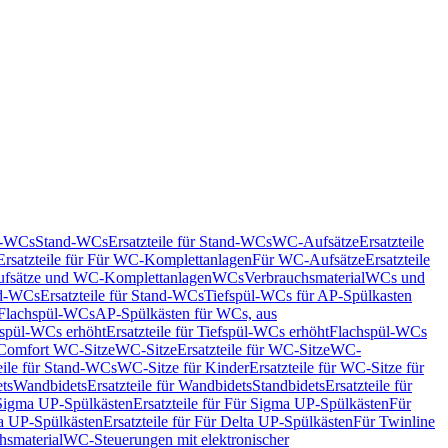
nd-WCs
Stand-WCs
Ersatzteile für Stand-WCs
WC-Aufsätze
Ersatzteile
Ersatzteile für Für WC-Komplettanlagen
Für WC-Aufsätze
Ersatzteile
fsätze und WC-Komplettanlagen
WCs
Verbrauchsmaterial
WCs und
d-WCs
Ersatzteile für Stand-WCs
Tiefspül-WCs für AP-Spülkasten
r Flachspül-WCs
AP-Spülkästen für WCs, aus
fspül-WCs erhöht
Ersatzteile für Tiefspül-WCs erhöht
Flachspül-WCs
r Comfort WC-Sitze
WC-Sitze
Ersatzteile für WC-Sitze
WC-
eile für Stand-WCs
WC-Sitze für Kinder
Ersatzteile für WC-Sitze für
ts
Wandbidets
Ersatzteile für Wandbidets
Standbidets
Ersatzteile für
Sigma UP-Spülkästen
Ersatzteile für Für Sigma UP-Spülkästen
Für
a UP-Spülkästen
Ersatzteile für Für Delta UP-Spülkästen
Für Twinline
hsmaterial
WC-Steuerungen mit elektronischer