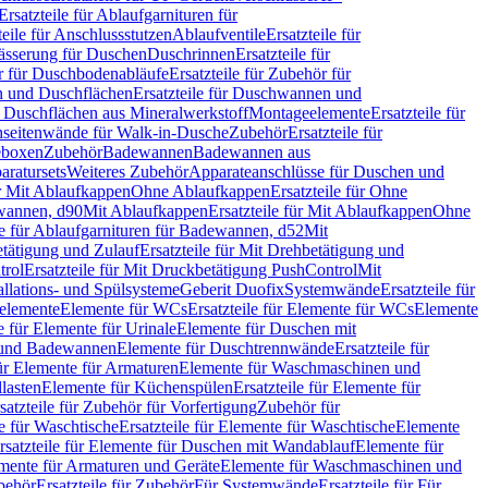
Ersatzteile für Ablaufgarnituren für
teile für Anschlussstutzen
Ablaufventile
Ersatzteile für
wässerung für Duschen
Duschrinnen
Ersatzteile für
 für Duschbodenabläufe
Ersatzteile für Zubehör für
 und Duschflächen
Ersatzteile für Duschwannen und
ür Duschflächen aus Mineralwerkstoff
Montageelemente
Ersatzteile für
chseitenwände für Walk-in-Dusche
Zubehör
Ersatzteile für
geboxen
Zubehör
Badewannen
Badewannen aus
aratursets
Weiteres Zubehör
Apparateanschlüsse für Duschen und
ür Mit Ablaufkappen
Ohne Ablaufkappen
Ersatzteile für Ohne
hwannen, d90
Mit Ablaufkappen
Ersatzteile für Mit Ablaufkappen
Ohne
le für Ablaufgarnituren für Badewannen, d52
Mit
tätigung und Zulauf
Ersatzteile für Mit Drehbetätigung und
trol
Ersatzteile für Mit Druckbetätigung PushControl
Mit
allations- und Spülsysteme
Geberit Duofix
Systemwände
Ersatzteile für
eelemente
Elemente für WCs
Ersatzteile für Elemente für WCs
Elemente
le für Elemente für Urinale
Elemente für Duschen mit
- und Badewannen
Elemente für Duschtrennwände
Ersatzteile für
für Elemente für Armaturen
Elemente für Waschmaschinen und
llasten
Elemente für Küchenspülen
Ersatzteile für Elemente für
satzteile für Zubehör für Vorfertigung
Zubehör für
e für Waschtische
Ersatzteile für Elemente für Waschtische
Elemente
rsatzteile für Elemente für Duschen mit Wandablauf
Elemente für
lemente für Armaturen und Geräte
Elemente für Waschmaschinen und
behör
Ersatzteile für Zubehör
Für Systemwände
Ersatzteile für Für