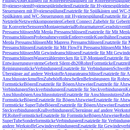
Fittings
Abdeckungen für Rohre
Befestigungen für Rohre
Befestigunge
Hygienesystem
Hygienespüleinheiten
Ersatzteile für Hygienespüleinhe
Steuerungen mit Hygienespülung
Ersatzteile für Spülkästen und WC
Spülkästen und WC-Steuerungen mit Hygienespülung
Ersatzteile fü
Netzteile
Netzwerkkomponenten
Geberit Connect Zubehör für Geberi
für Konverter
Sensoren
Montagematerial
Rohrarmaturen
Geradsitzventi
Pressanschlüssen
Mit Mepla Pressanschlüssen
Ersatzteile für Mit Mepl
Pressanschlüssen
Probenahmeventile
Entleerventile
Kugelhähne
Ersatzt
Mepla Pressanschlüssen
Mit Mapress Pressanschlüssen
Ersatzteile für
Pressanschlüssen
Ersatzteile für Mit FlowFit Pressanschlüssen
Mit Mep
Pressanschlüssen
Mit Gewindeanschlüssen
Ersatzteile für Mit Gewind
Pressanschlüssen
Wasserzählerstrecken für UP-Montage
Ersatzteile f
Entwässerungssysteme
Geberit Silent-db20
Rohre
Formstücke
Ersatztei
Reinigungsstücke
Verbindungen
Ersatzteile für Verbindungen
Schweiß
Übergänge auf andere Werkstoffe
Apparateanschlüsse
Ersatzteile für 
Anschlusssteckmuffen
Zubehör
Rohrschellen
Befestigungen für Rohrsc
Formstücke
Bögen
Ersatzteile für Bögen
Abzweige
Ersatzteile für Abz
Verbindungen
Steckverbindungen
Ersatzteile für Steckverbindungen
Kr
Anschlussbögen
Anschlussstutzen
Ersatzteile für Anschlussstutzen
Zub
Formstücke
Bögen
Ersatzteile für Bögen
Abzweige
Ersatzteile für Abz
Formstücke SuperTube
Bögen
Ersatzteile für Bögen
Abzweige
Ersatzte
Steckverbindungen
Krallverbindungen
Übergänge auf andere Werksto
PE
Rohre
Formstücke
Ersatzteile für Formstücke
Bögen
Abzweige
Redu
SuperTube
Sonderformstücke
Verbindungen
Ersatzteile für Verbindun
andere Werkstoffe
Gewindeverbindungen
Ersatzteile für Gewindever