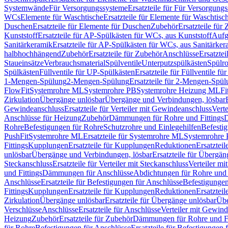
Systemwände
Für Versorgungssysteme
Ersatzteile für Für Versorgung
WCs
Elemente für Waschtische
Ersatzteile für Elemente für Waschtisc
Duschen
Ersatzteile für Elemente für Duschen
Zubehör
Ersatzteile für
Kunststoff
Ersatzteile für AP-Spülkästen für WCs, aus Kunststoff
Aufg
Sanitärkeramik
Ersatzteile für AP-Spülkästen für WCs, aus Sanitärker
halbhochhängend
Zubehör
Ersatzteile für Zubehör
Anschlüsse
Ersatztei
Staueinsätze
Verbrauchsmaterial
Spülventile
Unterputzspülkästen
Spülr
Spülkästen
Füllventile für UP-Spülkästen
Ersatzteile für Füllventile f
1-Mengen-Spülung
2-Mengen-Spülung
Ersatzteile für 2-Mengen-Spül
FlowFit
Systemrohre ML
Systemrohre PB
Systemrohre Heizung ML
Fi
Zirkulation
Übergänge unlösbar
Übergänge und Verbindungen, lösbar
Gewindeanschluss
Ersatzteile für Verteiler mit Gewindeanschluss
Verte
Anschlüsse für Heizung
Zubehör
Dämmungen für Rohre und Fittings
D
Rohre
Befestigungen für Rohre
Schutzrohre und Einlegehilfen
Befesti
PushFit
Systemrohre ML
Ersatzteile für Systemrohre ML
Systemrohre
Fittings
Kupplungen
Ersatzteile für Kupplungen
Reduktionen
Ersatztei
unlösbar
Übergänge und Verbindungen, lösbar
Ersatzteile für Übergä
Steckanschluss
Ersatzteile für Verteiler mit Steckanschluss
Verteiler m
und Fittings
Dämmungen für Anschlüsse
Abdichtungen für Rohre und 
Anschlüsse
Ersatzteile für Befestigungen für Anschlüsse
Befestigungen 
Fittings
Kupplungen
Ersatzteile für Kupplungen
Reduktionen
Ersatztei
Zirkulation
Übergänge unlösbar
Ersatzteile für Übergänge unlösbar
Übe
Verschlüsse
Anschlüsse
Ersatzteile für Anschlüsse
Verteiler mit Gewin
Heizung
Zubehör
Ersatzteile für Zubehör
Dämmungen für Rohre und Fi
für Rohre
Befestigungen für Anschlüsse
Ersatzteile für Befestigungen 