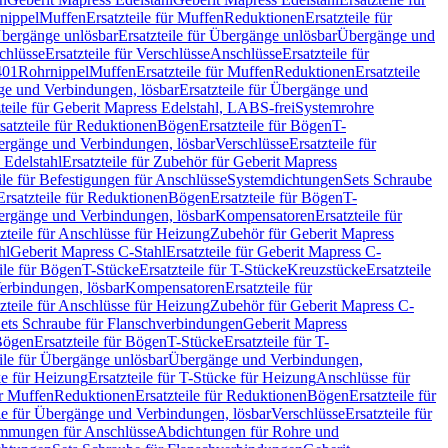
nippel
Muffen
Ersatzteile für Muffen
Reduktionen
Ersatzteile für
bergänge unlösbar
Ersatzteile für Übergänge unlösbar
Übergänge und
chlüsse
Ersatzteile für Verschlüsse
Anschlüsse
Ersatzteile für
401
Rohrnippel
Muffen
Ersatzteile für Muffen
Reduktionen
Ersatzteile
e und Verbindungen, lösbar
Ersatzteile für Übergänge und
zteile für Geberit Mapress Edelstahl, LABS-frei
Systemrohre
satzteile für Reduktionen
Bögen
Ersatzteile für Bögen
T-
bergänge und Verbindungen, lösbar
Verschlüsse
Ersatzteile für
 Edelstahl
Ersatzteile für Zubehör für Geberit Mapress
ile für Befestigungen für Anschlüsse
Systemdichtungen
Sets Schraube
Ersatzteile für Reduktionen
Bögen
Ersatzteile für Bögen
T-
bergänge und Verbindungen, lösbar
Kompensatoren
Ersatzteile für
zteile für Anschlüsse für Heizung
Zubehör für Geberit Mapress
hl
Geberit Mapress C-Stahl
Ersatzteile für Geberit Mapress C-
ile für Bögen
T-Stücke
Ersatzteile für T-Stücke
Kreuzstücke
Ersatzteile
Verbindungen, lösbar
Kompensatoren
Ersatzteile für
zteile für Anschlüsse für Heizung
Zubehör für Geberit Mapress C-
ets Schraube für Flanschverbindungen
Geberit Mapress
Bögen
Ersatzteile für Bögen
T-Stücke
Ersatzteile für T-
eile für Übergänge unlösbar
Übergänge und Verbindungen,
e für Heizung
Ersatzteile für T-Stücke für Heizung
Anschlüsse für
ür Muffen
Reduktionen
Ersatzteile für Reduktionen
Bögen
Ersatzteile für
ile für Übergänge und Verbindungen, lösbar
Verschlüsse
Ersatzteile für
mungen für Anschlüsse
Abdichtungen für Rohre und