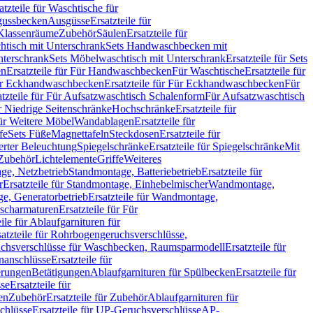
atzteile für Waschtische für
sgussbecken
Ausgüsse
Ersatzteile für
r Klassenräume
Zubehör
Säulen
Ersatzteile für
htisch mit Unterschrank
Sets Handwaschbecken mit
Unterschrank
Sets Möbelwaschtisch mit Unterschrank
Ersatzteile für Sets
en
Ersatzteile für Für Handwaschbecken
Für Waschtische
Ersatzteile für
r Eckhandwaschbecken
Ersatzteile für Für Eckhandwaschbecken
Für
atzteile für Für Aufsatzwaschtisch Schalenform
Für Aufsatzwaschtisch
ür Niedrige Seitenschränke
Hochschränke
Ersatzteile für
für Weitere Möbel
Wandablagen
Ersatzteile für
fe
Sets Füße
Magnettafeln
Steckdosen
Ersatzteile für
ierter Beleuchtung
Spiegelschränke
Ersatzteile für Spiegelschränke
Mit
Zubehör
Lichtelemente
Griffe
Weiteres
age, Netzbetrieb
Standmontage, Batteriebetrieb
Ersatzteile für
r
Ersatzteile für Standmontage, Einhebelmischer
Wandmontage,
, Generatorbetrieb
Ersatzteile für Wandmontage,
ischarmaturen
Ersatzteile für Für
eile für Ablaufgarnituren für
satzteile für Rohrbogengeruchsverschlüsse,
chsverschlüsse für Waschbecken, Raumsparmodell
Ersatzteile für
anschlüsse
Ersatzteile für
erungen
Betätigungen
Ablaufgarnituren für Spülbecken
Ersatzteile für
se
Ersatzteile für
en
Zubehör
Ersatzteile für Zubehör
Ablaufgarnituren für
chlüsse
Ersatzteile für UP-Geruchsverschlüsse
AP-