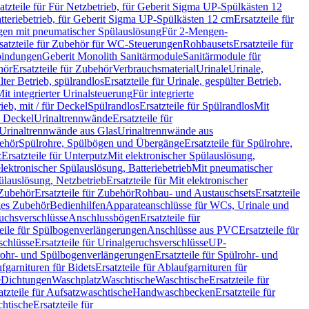
atzteile für Für Netzbetrieb, für Geberit Sigma UP-Spülkästen 12
tteriebetrieb, für Geberit Sigma UP-Spülkästen 12 cm
Ersatzteile für
gen mit pneumatischer Spülauslösung
Für 2-Mengen-
satzteile für Zubehör für WC-Steuerungen
Rohbausets
Ersatzteile für
bindungen
Geberit Monolith Sanitärmodule
Sanitärmodule für
hör
Ersatzteile für Zubehör
Verbrauchsmaterial
Urinale
Urinale,
lter Betrieb, spülrandlos
Ersatzteile für Urinale, gespülter Betrieb,
Mit integrierter Urinalsteuerung
Für integrierte
rieb, mit / für Deckel
Spülrandlos
Ersatzteile für Spülrandlos
Mit
e Deckel
Urinaltrennwände
Ersatzteile für
r Urinaltrennwände aus Glas
Urinaltrennwände aus
ehör
Spülrohre, Spülbögen und Übergänge
Ersatzteile für Spülrohre,
z
Ersatzteile für Unterputz
Mit elektronischer Spülauslösung,
 elektronischer Spülauslösung, Batteriebetrieb
Mit pneumatischer
ülauslösung, Netzbetrieb
Ersatzteile für Mit elektronischer
Zubehör
Ersatzteile für Zubehör
Rohbau- und Austauschsets
Ersatzteile
ges Zubehör
Bedienhilfen
Apparateanschlüsse für WCs, Urinale und
ruchsverschlüsse
Anschlussbögen
Ersatzteile für
teile für Spülbogenverlängerungen
Anschlüsse aus PVC
Ersatzteile für
schlüsse
Ersatzteile für Urinalgeruchsverschlüsse
UP-
rohr- und Spülbogenverlängerungen
Ersatzteile für Spülrohr- und
fgarnituren für Bidets
Ersatzteile für Ablaufgarnituren für
e
Dichtungen
Waschplatz
Waschtische
Waschtische
Ersatzteile für
atzteile für Aufsatzwaschtische
Handwaschbecken
Ersatzteile für
htische
Ersatzteile für