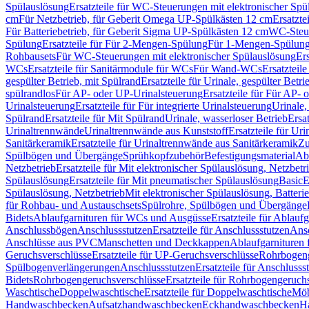
Spülauslösung
Ersatzteile für WC-Steuerungen mit elektronischer Spü
cm
Für Netzbetrieb, für Geberit Omega UP-Spülkästen 12 cm
Ersatzte
Für Batteriebetrieb, für Geberit Sigma UP-Spülkästen 12 cm
WC-Steue
Spülung
Ersatzteile für Für 2-Mengen-Spülung
Für 1-Mengen-Spülun
Rohbausets
Für WC-Steuerungen mit elektronischer Spülauslösung
Er
WCs
Ersatzteile für Sanitärmodule für WCs
Für Wand-WCs
Ersatztei
gespülter Betrieb, mit Spülrand
Ersatzteile für Urinale, gespülter Betr
spülrandlos
Für AP- oder UP-Urinalsteuerung
Ersatzteile für Für AP-
Urinalsteuerung
Ersatzteile für Für integrierte Urinalsteuerung
Urinale,
Spülrand
Ersatzteile für Mit Spülrand
Urinale, wasserloser Betrieb
Ersat
Urinaltrennwände
Urinaltrennwände aus Kunststoff
Ersatzteile für Ur
Sanitärkeramik
Ersatzteile für Urinaltrennwände aus Sanitärkeramik
Zu
Spülbögen und Übergänge
Sprühkopfzubehör
Befestigungsmaterial
Abl
Netzbetrieb
Ersatzteile für Mit elektronischer Spülauslösung, Netzbetr
Spülauslösung
Ersatzteile für Mit pneumatischer Spülauslösung
Basic
E
Spülauslösung, Netzbetrieb
Mit elektronischer Spülauslösung, Batterie
für Rohbau- und Austauschsets
Spülrohre, Spülbögen und Übergänge
Bidets
Ablaufgarnituren für WCs und Ausgüsse
Ersatzteile für Ablau
Anschlussbögen
Anschlussstutzen
Ersatzteile für Anschlussstutzen
Ansc
Anschlüsse aus PVC
Manschetten und Deckkappen
Ablaufgarnituren 
Geruchsverschlüsse
Ersatzteile für UP-Geruchsverschlüsse
Rohrbogeng
Spülbogenverlängerungen
Anschlussstutzen
Ersatzteile für Anschlusss
Bidets
Rohrbogengeruchsverschlüsse
Ersatzteile für Rohrbogengeruch
Waschtische
Doppelwaschtische
Ersatzteile für Doppelwaschtische
Möb
Handwaschbecken
Aufsatzhandwaschbecken
Eckhandwaschbecken
H