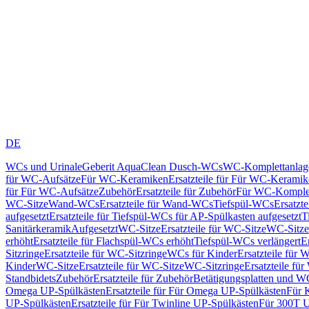
DE
WCs und Urinale
Geberit AquaClean Dusch-WCs
WC-Komplettanlag
für WC-Aufsätze
Für WC-Keramiken
Ersatzteile für Für WC-Kerami
für Für WC-Aufsätze
Zubehör
Ersatzteile für Zubehör
Für WC-Komplet
WC-Sitze
Wand-WCs
Ersatzteile für Wand-WCs
Tiefspül-WCs
Ersatzt
aufgesetzt
Ersatzteile für Tiefspül-WCs für AP-Spülkasten aufgesetzt
T
Sanitärkeramik
Aufgesetzt
WC-Sitze
Ersatzteile für WC-Sitze
WC-Sitze
erhöht
Ersatzteile für Flachspül-WCs erhöht
Tiefspül-WCs verlängert
E
Sitzringe
Ersatzteile für WC-Sitzringe
WCs für Kinder
Ersatzteile für 
Kinder
WC-Sitze
Ersatzteile für WC-Sitze
WC-Sitzringe
Ersatzteile fü
Standbidets
Zubehör
Ersatzteile für Zubehör
Betätigungsplatten und W
Omega UP-Spülkästen
Ersatzteile für Für Omega UP-Spülkästen
Für 
UP-Spülkästen
Ersatzteile für Für Twinline UP-Spülkästen
Für 300T U