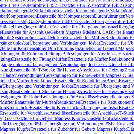
rohre 1.4401
Systemrohre 1.4521
Ersatzteile für Systemrohre 1.4521
Rohr
ücke
Innenliegende Zirkulation
Ersatzteile für Innenliegende Zirkulation
Ü
sbar
Kompensatoren
Ersatzteile für Kompensatoren
Durchführungen
Vers
press Edelstahl, Gas
Systemrohre 1.4401
Ersatzteile für Systemrohre 1.4
-Stücke
Übergänge unlösbar
Ersatzteile für Übergänge unlösbar
Übergäng
e
Ersatzteile für Anschlüsse
Geberit Mapress Edelstahl, LABS-frei
Ersat
eile für Systemrohre 1.4521
Muffen
Ersatzteile für Muffen
Reduktionen
Er
ergänge unlösbar
Übergänge und Verbindungen, lösbar
Ersatzteile für Ü
tzteile für Kompensatoren
Durchführungen
Zubehör für Geberit Mapress
ichtungen für Rohre und Fittings
Befestigungen für Anschlüsse
Ersatzte
ittings
Ersatzteile für Fittings
Muffen
Ersatzteile für Muffen
Reduktionen
ergänge unlösbar
Übergänge und Verbindungen, lösbar
Ersatzteile für Ü
eizung
Ersatzteile für T-Stücke für Heizung
Anschlüsse für Heizung
Ersat
ür Flanschverbindungen
Befestigungen für Rohre
Geberit Mapress C-Sta
zteile für Muffen
Reduktionen
Ersatzteile für Reduktionen
Bögen
Ersatzte
ar
Übergänge und Verbindungen, lösbar
Ersatzteile für Übergänge und 
eizung
Ersatzteile für T-Stücke für Heizung
Anschlüsse für Heizung
Ersat
festigungen für Rohre
Befestigungen für Anschlüsse
Systemdichtungen
S
r
Muffen
Ersatzteile für Muffen
Reduktionen
Ersatzteile für Reduktionen
tion
Kreuzstücke
Ersatzteile für Kreuzstücke
Übergänge unlösbar
Ersatzt
Ersatzteile für Verschlüsse
Anschlüsse
Ersatzteile für Anschlüsse
T-Stück
r, Gas
Ersatzteile für Geberit Mapress Kupfer, Gas
Muffen
Ersatzteile f
e für Übergänge unlösbar
Übergänge und Verbindungen, lösbar
Ersatzte
 Mapress Kupfer
Ersatzteile für Zubehör für Geberit Mapress Kupfer
Däm