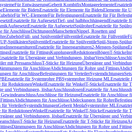
ssysteme
Für Entwässerung
Geberit Kombifix
Montageelemente
Ersatztei
he
Elemente für Bidets
Ersatzteile für Elemente für Bidets
Elemente für U
 Zubehör
Für WC-Elemente
Für Befestigungen
Ersatzteile für Für Befest
esetzt
Ersatzteile für Aufgesetzt
Tief- und halbhochhängend
Ersatzteile 
amik
Aufgesetzt
Ersatzteile für Aufgesetzt
Spülrohre
Ersatzteile für Spülr
le für Anschlüsse
Dichtungen
Manschetten
Nippel, Rosetten und
ohre
Zubehör
Füll- und Spülventile
Füllventile
Ersatzteile für Füllventile
Fü
ür UP-Spülkästen
Spülventile
Ersatzteile für Spülventile
Spül-Stopp-Spülu
ung
Innengarnituren
Ersatzteile für Innengarnituren
2-Mengen-Spülung
Er
ttings
Ersatzteile für Fittings
Kupplungen
Reduktionen
Bögen
T-Stücke
In
Ersatzteile für Übergänge und Verbindungen, lösbar
Verschlüsse
Anschlü
iler mit Pressanschluss
T-Stücke für Heizung
Übergänge und Verbindung
ämmungen für Anschlüsse
Abdichtungen für Rohre und Fittings
Abdich
gungen für Anschlüsse
Befestigungen für Verteiler
Systemdichtungen
Set
 PB
Ersatzteile für Systemrohre PB
Systemrohre Heizung ML
Ersatzteil
le für Reduktionen
Winkel
Ersatzteile für Winkel
T-Stücke
Ersatzteile für 
nge und Verbindungen, lösbar
Anschlussdosen
Ersatzteile für Anschlussd
it Gewindeanschluss
Anschlüsse für Heizung
Ersatzteile für Anschlüsse 
Fittings
Abdichtungen für Anschlüsse
Abdeckungen für Rohre
Befestig
für Verteiler
Systemdichtungen
Geberit Mepla
Systemrohre ML
Ersatzte
le für Reduktionen
Winkel
Ersatzteile für Winkel
T-Stücke
Ersatzteile für 
rgänge und Verbindungen, lösbar
Ersatzteile für Übergänge und Verbi
deanschluss
T-Stücke für Heizung
Ersatzteile für T-Stücke für Heizung
An
ttings
Dämmungen für Anschlüsse
Abdichtungen für Rohre und Fitting
für Anschlüsse
Systemdichtungen
Sets Schraube für Flanschverbindung