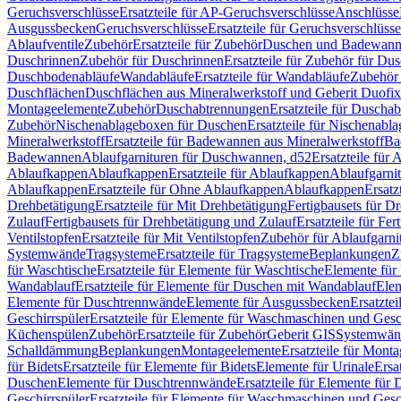
Geruchsverschlüsse
Ersatzteile für AP-Geruchsverschlüsse
Anschlüsse
Ausgussbecken
Geruchsverschlüsse
Ersatzteile für Geruchsverschlüsse
Ablaufventile
Zubehör
Ersatzteile für Zubehör
Duschen und Badewan
Duschrinnen
Zubehör für Duschrinnen
Ersatzteile für Zubehör für Du
Duschbodenabläufe
Wandabläufe
Ersatzteile für Wandabläufe
Zubehör 
Duschflächen
Duschflächen aus Mineralwerkstoff und Geberit Duofix 
Montageelemente
Zubehör
Duschabtrennungen
Ersatzteile für Duscha
Zubehör
Nischenablageboxen für Duschen
Ersatzteile für Nischenab
Mineralwerkstoff
Ersatzteile für Badewannen aus Mineralwerkstoff
Ba
Badewannen
Ablaufgarnituren für Duschwannen, d52
Ersatzteile für
Ablaufkappen
Ablaufkappen
Ersatzteile für Ablaufkappen
Ablaufgarni
Ablaufkappen
Ersatzteile für Ohne Ablaufkappen
Ablaufkappen
Ersatz
Drehbetätigung
Ersatzteile für Mit Drehbetätigung
Fertigbausets für D
Zulauf
Fertigbausets für Drehbetätigung und Zulauf
Ersatzteile für Fe
Ventilstopfen
Ersatzteile für Mit Ventilstopfen
Zubehör für Ablaufgarn
Systemwände
Tragsysteme
Ersatzteile für Tragsysteme
Beplankungen
Z
für Waschtische
Ersatzteile für Elemente für Waschtische
Elemente für 
Wandablauf
Ersatzteile für Elemente für Duschen mit Wandablauf
Ele
Elemente für Duschtrennwände
Elemente für Ausgussbecken
Ersatzte
Geschirrspüler
Ersatzteile für Elemente für Waschmaschinen und Gesc
Küchenspülen
Zubehör
Ersatzteile für Zubehör
Geberit GIS
Systemwän
Schalldämmung
Beplankungen
Montageelemente
Ersatzteile für Mont
für Bidets
Ersatzteile für Elemente für Bidets
Elemente für Urinale
Ersa
Duschen
Elemente für Duschtrennwände
Ersatzteile für Elemente fü
Geschirrspüler
Ersatzteile für Elemente für Waschmaschinen und Gesc