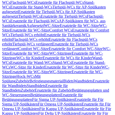
WCs
Flachspül-WCs
Ersatzteile für Flachspül-WCs
Stand-
WCs
Ersatzteile für Stand-WCs
Tiefspül-WCs für AP-Spülkasten
aufgesetzt
Ersatzteile für Tiefspül-WCs für AP-Spülkasten
aufgesetzt
Tiefspül-WCs
Ersatzteile für Tiefspül-WCs
Flachspül-
WCs
Ersatzteile für Flachspül-WCs
AP-Spülkästen für WCs, aus
Sanitärkeramik
Aufgesetzt
WC-Sitze
Ersatzteile für WC-Sitze
WC-
Sitze
Ersatzteile für WC-Sitze
Comfort WCs
Ersatzteile für Comfort
WCs
Tiefspül-WCs erhöht
Ersatzteile für Tiefspül-WCs
erhöht
Flachspül-WCs erhöht
Ersatzteile für Flachspül-WCs
erhöht
Tiefspül-WCs verlängert
Ersatzteile für Tiefspül-WCs
verlängert
Comfort WC-Sitze
Ersatzteile für Comfort WC-Sitze
WC-
Sitze
Ersatzteile für WC-Sitze
WC-Sitzringe
Ersatzteile für WC-
Sitzringe
WCs für Kinder
Ersatzteile für WCs für Kinder
Wand-
WCs
Ersatzteile für Wand-WCs
Stand-WCs
Ersatzteile für Stand-
WCs
WC-Sitze für Kinder
Ersatzteile für WC-Sitze für Kinder
WC-
Sitze
Ersatzteile für WC-Sitze
WC-Sitzringe
Ersatzteile für WC-
Sitzringe
Hock-WCs
Mit
Spülung
Zubehör
Befestigungsmaterial
Bidets
Wandbidets
Ersatzteile
für Wandbidets
Standbidets
Ersatzteile für
Standbidets
Zubehör
Ersatzteile für Zubehör
Betätigungsplatten und
WC-Steuerungen
Betätigungsplatten
Ersatzteile für
Betätigungsplatten
Für Sigma UP-Spülkästen
Ersatzteile für Für
Sigma UP-Spülkästen
Für Omega UP-Spülkästen
Ersatzteile für Für
Omega UP-Spülkästen
Für Kappa UP-Spülkästen
Ersatzteile für Für
Kappa UP-Spülkästen
Für Delta UP-Spülkästen
Ersatzteile für Für