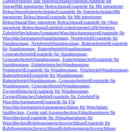
Zubehör
Spiegel und Spiegelschränke
Spiegel
Ersatzteile für
Spiegel
Mit integrierter Beleuchtung
Ersatzteile für Mit integrierter
Beleuchtung
Spiegelschränke
Ersatzteile für Spiegelschränke
Mit
integrierter Beleuchtung
Ersatzteile für Mit integrierter
Beleuchtung
Ohne integrierte Beleuchtung
Ersatzteile für Ohne
integrierte Beleuchtung
Zubehör
Lichtelemente
Griffe
Weiteres
Zubehör
Steckdosen
Armaturen
Waschtischarmaturen
Ersatzteile für
Waschtischarmaturen
Standmontage, Netzbetrieb
Ersatzteile für
Standmontage, Netzbetrieb
Standmontage, Batteriebetrieb
Ersatzteile
für Standmontage, Batteriebetrieb
Standmontage,
Generatorbetrieb
Ersatzteile für Standmontage,
Generatorbetrieb
Standmontage, Einhebelmischer
Ersatzteile für
Standmontage, Einhebelmischer
Wandmontage,
Netzbetrieb
Ersatzteile für Wandmontage, Netzbetrieb
Wandmontage,
Batteriebetrieb
Ersatzteile für Wandmontage,
Batteriebetrieb
Wandmontage, Generatorbetrieb
Ersatzteile für
Wandmontage, Generatorbetrieb
Wandmontage,
Zweigriffmischer
Ersatzteile für Wandmontage,
Zweigriffmischer
Zubehör
Ersatzteile für Zubehör
Für
Waschtischarmaturen
Ersatzteile für Für
Waschtischarmaturen
Apparateanschlüsse für Waschplatz,
Spülbecken, Geräte und Ausgussbecken
Ablaufgarnituren für
Waschbecken
Ersatzteile für Ablaufgarnituren für
Waschbecken
Rohrbogengeruchsverschlüsse
Ersatzteile für
Rohrbogengeruchsverschlüsse
Rohrbogengeruchsverschlüsse,