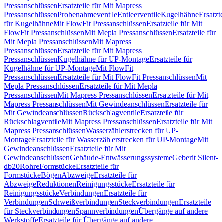
Pressanschlüssen
Ersatzteile für Mit Mapress
Pressanschlüssen
Probenahmeventile
Entleerventile
Kugelhähne
Ersatzt
für Kugelhähne
Mit FlowFit Pressanschlüssen
Ersatzteile für Mit
FlowFit Pressanschlüssen
Mit Mepla Pressanschlüssen
Ersatzteile für
Mit Mepla Pressanschlüssen
Mit Mapress
Pressanschlüssen
Ersatzteile für Mit Mapress
Pressanschlüssen
Kugelhähne für UP-Montage
Ersatzteile für
Kugelhähne für UP-Montage
Mit FlowFit
Pressanschlüssen
Ersatzteile für Mit FlowFit Pressanschlüssen
Mit
Mepla Pressanschlüssen
Ersatzteile für Mit Mepla
Pressanschlüssen
Mit Mapress Pressanschlüssen
Ersatzteile für Mit
Mapress Pressanschlüssen
Mit Gewindeanschlüssen
Ersatzteile für
Mit Gewindeanschlüssen
Rückschlagventile
Ersatzteile für
Rückschlagventile
Mit Mapress Pressanschlüssen
Ersatzteile für Mit
Mapress Pressanschlüssen
Wasserzählerstrecken für UP-
Montage
Ersatzteile für Wasserzählerstrecken für UP-Montage
Mit
Gewindeanschlüssen
Ersatzteile für Mit
Gewindeanschlüssen
Gebäude-Entwässerungssysteme
Geberit Silent-
db20
Rohre
Formstücke
Ersatzteile für
Formstücke
Bögen
Abzweige
Ersatzteile für
Abzweige
Reduktionen
Reinigungsstücke
Ersatzteile für
Reinigungsstücke
Verbindungen
Ersatzteile für
Verbindungen
Schweißverbindungen
Steckverbindungen
Ersatzteile
für Steckverbindungen
Spannverbindungen
Übergänge auf andere
Werkstoffe
Ersatzteile für Übergänge auf andere