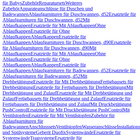
für Babys
Zubehör
Reparatursets
Weiteres
Zubehör
Apparateanschlüsse für Duschen und
Badewannen
Ablaufgarnituren für Duschwannen, d52
Ersatzteile für
Ablaufgarnituren für Duschwannen, d52
Mit
Ablaufkappen
Ersatzteile für Mit Ablaufkappen
Ohne
Ablaufkappen
Ersatzteile für Ohne
Ablaufkappen
Ablaufkappen
Ersatzteile für
Ablaufkappen
Ablaufgarnituren für Duschwannen, d90
Ersatzteile
für Ablaufgarnituren für Duschwannen, d90
Mit
Ablaufkappen
Ersatzteile für Mit Ablaufkappen
Ohne
Ablaufkappen
Ersatzteile für Ohne
Ablaufkappen
Ablaufkappen
Ersatzteile für
Ablaufkappen
Ablaufgarnituren für Badewannen, d52
Ersatzteile für
Ablaufgarnituren für Badewannen, d52
Mit
Drehbetätigung
Ersatzteile für Mit Drehbetätigung
Fertigbausets für
Drehbetätigung
Ersatzteile für Fertigbausets für Drehbetätigung
Mit
Drehbetätigung und Zulauf
Ersatzteile für Mit Drehbetätigung und
Zulauf
Fertigbausets für Drehbetätigung und Zulauf
Ersatzteile für
Fertigbausets für Drehbetätigung und Zulauf
Mit Druckbetätigung
PushControl
Ersatzteile für Mit Druckbetätigung PushControl
Mit
Ventilstopfen
Ersatzteile für Mit Ventilstopfen
Zubehör für
Ablaufgarnituren für
Badewannen
Anschlusssets
Ventilstopfen
Wasseranschlüsse
Installation
und Spülsysteme
Geberit Duofix
Systemwände
Ersatzteile für
Systemwände
Tragsysteme
Ersatzteile für