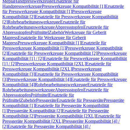
Mepla
Handpresswerkzeuge
Ersatzteile für
Handpresswerkzeuge
Presswerkzeuge Kompatibilität [1]
Ersatzteile
für Presswerkzeuge Kompatibilität [1]
Presswerkzeuge
Kompatibilität [2]
Ersatzteile für Presswerkzeuge Kompatibilität
[2]
Rohrbearbeitungswerkzeuge
Ersatzteile für
Rohrbearbeitungswerkzeuge
Abpressstopfen
Ersatzteile für
Abpressstopfen
Prüfmittel
Zubehör
Werkzeuge für Geberit
Mapress
Ersatzteile für Werkzeuge für Geberit
Mapress
Presswerkzeuge Kompatibilität [1]
Ersatzteile für
Presswerkzeuge Kompatibilität [1]
Presswerkzeuge Kompatibilität
[2]
Ersatzteile für Presswerkzeuge Kompatibilität [2]
Presswerkzeuge
Kompatibilität [1] / [2]
Ersatzteile für Presswerkzeuge Kompatibilität
[1] / [2]
Presswerkzeuge Kompatibilität [2XL]
Ersatzteile für
Presswerkzeuge Kompatibilität [2XL]
Presswerkzeuge
Kompatibilität [3]
Ersatzteile für Presswerkzeuge Kompatibilität
[3]
Presswerkzeuge Kompatibilität [4]
Ersatzteile für Presswerkzeuge
Kompatibilität [4]
Rohrbearbeitungswerkzeuge
Ersatzteile für
Rohrbearbeitungswerkzeuge
Abpressstopfen
Ersatzteile für
Abpressstopfen
Prüfmittel
Ersatzteile für
Prüfmittel
Zubehör
Pressgeräte
Ersatzteile für Pressgeräte
Pressgeräte
Kompatibilität [1]
Ersatzteile für Pressgeräte Kompatibilität
[1]
Pressgeräte Kompatibilität [2]
Ersatzteile für Pressgeräte
Kompatibilität [2]
Pressgeräte Kompatibilität [2XL]
Ersatzteile für
Pressgeräte Kompatibilität [2XL]
Pressgeräte Kompatibilität [4] /
[2]
Ersatzteile für Pressgeräte Kompatibilität [4] /