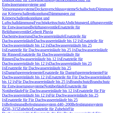
Entwässerungssysteme und
Versorgungssysteme
Deckenverschlusssysteme
Schallschutz
Dämmung
zur Körperschallentkopplung
Dämmungen zur
Körperschallentkopplung und
Luftschalldämmung
Feuchtigkeitsschutz
Abdichtungen
Lüftungsventile
für Entwässerung
Belüftungsventile
Ersatzteile für
Belüftungsventile
Geberit Pluvia
Dachentwässerung
Dachwassereinläufe
Ersatzteile für
Dachwassereinläufe
Dachwassereinläufe bis 12 l/s
Ersatzteile für
Dachwassereinläufe bis 12 l/s
Dachwassereinläufe bis 25
l/s
Ersatzteile für Dachwassereinläufe bis 25 l/s
Dachwassereinläufe
für Rinnen
Ersatzteile für Dachwassereinläufe für
Rinnen
Dachwassereinläufe bis 12 l/s
Ersatzteile für
Dachwassereinläufe bis 12 l/s
Dachwassereinläufe bis 25
l/s
Ersatzteile für Dachwassereinläufe bis 25
l/s
Dampfsperrenelemente
Ersatzteile für Dampfsperrenelemente
Für
Dachwassereinläufe bis 12 l/s
Ersatzteile für Für Dachwassereinläufe
bis 12 l/s
Für Dachwassereinläufe bis 25 l/s
Brandschutz
Brandschutz
für Entwässerungssysteme
Notüberläufe
Ersatzteile für
Notüberläufe
Für Dachwassereinläufe bis 12 l/s
Ersatzteile für Für
Dachwassereinläufe bis 12 l/s
Für Dachwassereinläufe bis 25
l/s
Ersatzteile für Für Dachwassereinläufe bis 25
l/s
Befestigung
Befestigungssystem d40–200
Befestigungssystem
d250–315
Zubehör
Ersatzteile für Zubehör
Für