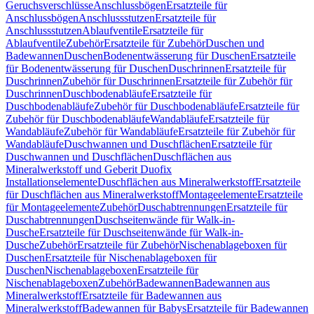
Geruchsverschlüsse
Anschlussbögen
Ersatzteile für
Anschlussbögen
Anschlussstutzen
Ersatzteile für
Anschlussstutzen
Ablaufventile
Ersatzteile für
Ablaufventile
Zubehör
Ersatzteile für Zubehör
Duschen und
Badewannen
Duschen
Bodenentwässerung für Duschen
Ersatzteile
für Bodenentwässerung für Duschen
Duschrinnen
Ersatzteile für
Duschrinnen
Zubehör für Duschrinnen
Ersatzteile für Zubehör für
Duschrinnen
Duschbodenabläufe
Ersatzteile für
Duschbodenabläufe
Zubehör für Duschbodenabläufe
Ersatzteile für
Zubehör für Duschbodenabläufe
Wandabläufe
Ersatzteile für
Wandabläufe
Zubehör für Wandabläufe
Ersatzteile für Zubehör für
Wandabläufe
Duschwannen und Duschflächen
Ersatzteile für
Duschwannen und Duschflächen
Duschflächen aus
Mineralwerkstoff und Geberit Duofix
Installationselemente
Duschflächen aus Mineralwerkstoff
Ersatzteile
für Duschflächen aus Mineralwerkstoff
Montageelemente
Ersatzteile
für Montageelemente
Zubehör
Duschabtrennungen
Ersatzteile für
Duschabtrennungen
Duschseitenwände für Walk-in-
Dusche
Ersatzteile für Duschseitenwände für Walk-in-
Dusche
Zubehör
Ersatzteile für Zubehör
Nischenablageboxen für
Duschen
Ersatzteile für Nischenablageboxen für
Duschen
Nischenablageboxen
Ersatzteile für
Nischenablageboxen
Zubehör
Badewannen
Badewannen aus
Mineralwerkstoff
Ersatzteile für Badewannen aus
Mineralwerkstoff
Badewannen für Babys
Ersatzteile für Badewannen