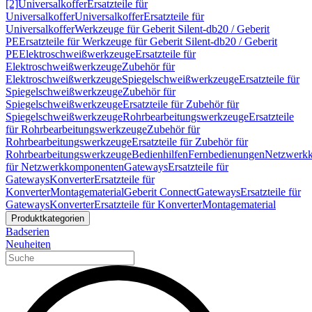
[2]
Universalkoffer
Ersatzteile für
Universalkoffer
Universalkoffer
Ersatzteile für
Universalkoffer
Werkzeuge für Geberit Silent-db20 / Geberit
PE
Ersatzteile für Werkzeuge für Geberit Silent-db20 / Geberit
PE
Elektroschweißwerkzeuge
Ersatzteile für
Elektroschweißwerkzeuge
Zubehör für
Elektroschweißwerkzeuge
Spiegelschweißwerkzeuge
Ersatzteile für
Spiegelschweißwerkzeuge
Zubehör für
Spiegelschweißwerkzeuge
Ersatzteile für Zubehör für
Spiegelschweißwerkzeuge
Rohrbearbeitungswerkzeuge
Ersatzteile
für Rohrbearbeitungswerkzeuge
Zubehör für
Rohrbearbeitungswerkzeuge
Ersatzteile für Zubehör für
Rohrbearbeitungswerkzeuge
Bedienhilfen
Fernbedienungen
Netzwerk
für Netzwerkkomponenten
Gateways
Ersatzteile für
Gateways
Konverter
Ersatzteile für
Konverter
Montagematerial
Geberit Connect
Gateways
Ersatzteile für
Gateways
Konverter
Ersatzteile für Konverter
Montagematerial
Produktkategorien
Badserien
Neuheiten