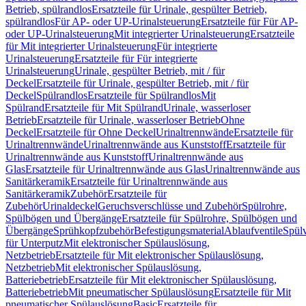
Betrieb, spülrandlos
Ersatzteile für Urinale, gespülter Betrieb,
spülrandlos
Für AP- oder UP-Urinalsteuerung
Ersatzteile für Für AP-
oder UP-Urinalsteuerung
Mit integrierter Urinalsteuerung
Ersatzteile
für Mit integrierter Urinalsteuerung
Für integrierte
Urinalsteuerung
Ersatzteile für Für integrierte
Urinalsteuerung
Urinale, gespülter Betrieb, mit / für
Deckel
Ersatzteile für Urinale, gespülter Betrieb, mit / für
Deckel
Spülrandlos
Ersatzteile für Spülrandlos
Mit
Spülrand
Ersatzteile für Mit Spülrand
Urinale, wasserloser
Betrieb
Ersatzteile für Urinale, wasserloser Betrieb
Ohne
Deckel
Ersatzteile für Ohne Deckel
Urinaltrennwände
Ersatzteile für
Urinaltrennwände
Urinaltrennwände aus Kunststoff
Ersatzteile für
Urinaltrennwände aus Kunststoff
Urinaltrennwände aus
Glas
Ersatzteile für Urinaltrennwände aus Glas
Urinaltrennwände aus
Sanitärkeramik
Ersatzteile für Urinaltrennwände aus
Sanitärkeramik
Zubehör
Ersatzteile für
Zubehör
Urinaldeckel
Geruchsverschlüsse und Zubehör
Spülrohre,
Spülbögen und Übergänge
Ersatzteile für Spülrohre, Spülbögen und
Übergänge
Sprühkopfzubehör
Befestigungsmaterial
Ablaufventile
Spülv
für Unterputz
Mit elektronischer Spülauslösung,
Netzbetrieb
Ersatzteile für Mit elektronischer Spülauslösung,
Netzbetrieb
Mit elektronischer Spülauslösung,
Batteriebetrieb
Ersatzteile für Mit elektronischer Spülauslösung,
Batteriebetrieb
Mit pneumatischer Spülauslösung
Ersatzteile für Mit
pneumatischer Spülauslösung
Basic
Ersatzteile für