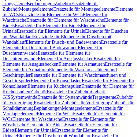
Tragsysteme
Beplankungen
Zubehör
Ersatzteile für
Zubehör
Montageelemente
Ersatzteile für Montageelemente
Elemente
für WCs
Ersatzteile für Elemente für WCs
Elemente für
Waschtische
Ersatzteile für Elemente für Waschtische
Elemente für
Bidets
Ersatzteile für Elemente für Bidets
Elemente für
Urinale
Ersatzteile für Elemente für Urinale
Elemente für Duschen
mit Wandablauf
Ersatzteile für Elemente für Duschen mit
Wandablauf
Elemente für Dusch- und Badewannen
Ersatzteile für
Elemente für Dusch- und Badewannen
Elemente für
Duschtrennwände
Ersatzteile für Elemente für
Duschtrennwände
Elemente für Ausgussbecken
Ersatzteile für
Elemente für Ausgussbecken
Elemente für Armaturen
Ersatzteile für
Elemente für Armaturen
Elemente für Waschmaschinen und
Geschirrspüler
Ersatzteile für Elemente für Waschmaschinen und
Geschirrspüler
Elemente für Konsollasten
Ersatzteile für Elemente für
Konsollasten
Elemente für Küchenspülen
Ersatzteile für Elemente für
Küchenspülen
Zubehör
Ersatzteile für Zubehör
Geberit
GIS
Systemwände
Ersatzteile für Systemwände
Tragsysteme
Zubehör
für Vorfertigung
Ersatzteile für Zubehör für Vorfertigung
Zubehör für
Schalldämmung
Beplankungen
Montageelemente
Ersatzteile für
Montageelemente
Elemente für WCs
Ersatzteile für Elemente für
WCs
Elemente für Waschtische
Ersatzteile für Elemente für
Waschtische
Elemente für Bidets
Ersatzteile für Elemente für
Bidets
Elemente für Urinale
Ersatzteile für Elemente für
Urinale
Elemente für Duschen mit Wandablauf
Ersatzteile für