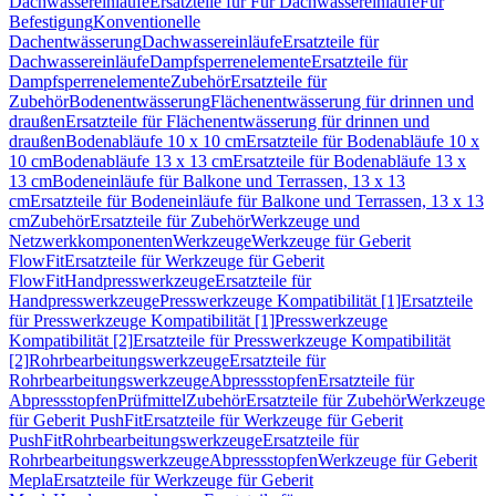
Dachwassereinläufe
Ersatzteile für Für Dachwassereinläufe
Für
Befestigung
Konventionelle
Dachentwässerung
Dachwassereinläufe
Ersatzteile für
Dachwassereinläufe
Dampfsperrenelemente
Ersatzteile für
Dampfsperrenelemente
Zubehör
Ersatzteile für
Zubehör
Bodenentwässerung
Flächenentwässerung für drinnen und
draußen
Ersatzteile für Flächenentwässerung für drinnen und
draußen
Bodenabläufe 10 x 10 cm
Ersatzteile für Bodenabläufe 10 x
10 cm
Bodenabläufe 13 x 13 cm
Ersatzteile für Bodenabläufe 13 x
13 cm
Bodeneinläufe für Balkone und Terrassen, 13 x 13
cm
Ersatzteile für Bodeneinläufe für Balkone und Terrassen, 13 x 13
cm
Zubehör
Ersatzteile für Zubehör
Werkzeuge und
Netzwerkkomponenten
Werkzeuge
Werkzeuge für Geberit
FlowFit
Ersatzteile für Werkzeuge für Geberit
FlowFit
Handpresswerkzeuge
Ersatzteile für
Handpresswerkzeuge
Presswerkzeuge Kompatibilität [1]
Ersatzteile
für Presswerkzeuge Kompatibilität [1]
Presswerkzeuge
Kompatibilität [2]
Ersatzteile für Presswerkzeuge Kompatibilität
[2]
Rohrbearbeitungswerkzeuge
Ersatzteile für
Rohrbearbeitungswerkzeuge
Abpressstopfen
Ersatzteile für
Abpressstopfen
Prüfmittel
Zubehör
Ersatzteile für Zubehör
Werkzeuge
für Geberit PushFit
Ersatzteile für Werkzeuge für Geberit
PushFit
Rohrbearbeitungswerkzeuge
Ersatzteile für
Rohrbearbeitungswerkzeuge
Abpressstopfen
Werkzeuge für Geberit
Mepla
Ersatzteile für Werkzeuge für Geberit