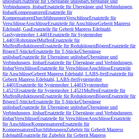
unlösbar
Ersatzteile für Übergänge unlösbar
Übergänge und
Verbindungen, lösbar
Ersatzteile für Übergänge und Verbindungen,
lösbar
Kompensatoren
Ersatzteile für
Kompensatoren
Durchführungen
Verschlüsse
Ersatzteile für
Verschlüsse
Anschlüsse
Ersatzteile für Anschlüsse
Geberit Mapress
Edelstahl, Gas
Ersatzteile für Geberit Mapress Edelstahl,
Gas
Systemrohre 1.4401
Ersatzteile für Systemrohre
1.4401
Rohrnippel
Muffen
Ersatzteile für
Muffen
Reduktionen
Ersatzteile für Reduktionen
Bögen
Ersatzteile für
Bögen
T-Stücke
Ersatzteile für T-Stücke
Übergänge
unlösbar
Ersatzteile für Übergänge unlösbar
Übergänge und
Verbindungen, lösbar
Ersatzteile für Übergänge und Verbindungen,
lösbar
Verschlüsse
Ersatzteile für Verschlüsse
Anschlüsse
Ersatzteile
für Anschlüsse
Geberit Mapress Edelstahl, LABS-frei
Ersatzteile für
Geberit Mapress Edelstahl, LABS-frei
Systemrohre
1.4401
Ersatzteile für Systemrohre 1.4401
Systemrohre
1.4521
Ersatzteile für Systemrohre 1.4521
Muffen
Ersatzteile für
Muffen
Reduktionen
Ersatzteile für Reduktionen
Bögen
Ersatzteile für
Bögen
T-Stücke
Ersatzteile für T-Stücke
Übergänge
unlösbar
Ersatzteile für Übergänge unlösbar
Übergänge und
Verbindungen, lösbar
Ersatzteile für Übergänge und Verbindungen,
lösbar
Verschlüsse
Ersatzteile für Verschlüsse
Anschlüsse
Ersatzteile
für Anschlüsse
Kompensatoren
Ersatzteile für
Kompensatoren
Durchführungen
Zubehör für Geberit Mapress
Edelstahl
Ersatzteile für Zubehör für Geberit Mapress