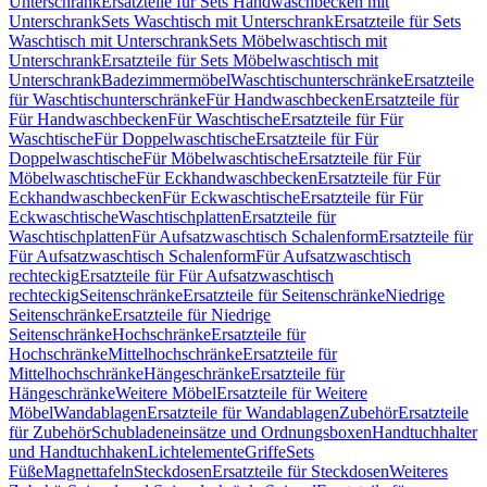
Unterschrank
Ersatzteile für Sets Handwaschbecken mit
Unterschrank
Sets Waschtisch mit Unterschrank
Ersatzteile für Sets
Waschtisch mit Unterschrank
Sets Möbelwaschtisch mit
Unterschrank
Ersatzteile für Sets Möbelwaschtisch mit
Unterschrank
Badezimmermöbel
Waschtischunterschränke
Ersatzteile
für Waschtischunterschränke
Für Handwaschbecken
Ersatzteile für
Für Handwaschbecken
Für Waschtische
Ersatzteile für Für
Waschtische
Für Doppelwaschtische
Ersatzteile für Für
Doppelwaschtische
Für Möbelwaschtische
Ersatzteile für Für
Möbelwaschtische
Für Eckhandwaschbecken
Ersatzteile für Für
Eckhandwaschbecken
Für Eckwaschtische
Ersatzteile für Für
Eckwaschtische
Waschtischplatten
Ersatzteile für
Waschtischplatten
Für Aufsatzwaschtisch Schalenform
Ersatzteile für
Für Aufsatzwaschtisch Schalenform
Für Aufsatzwaschtisch
rechteckig
Ersatzteile für Für Aufsatzwaschtisch
rechteckig
Seitenschränke
Ersatzteile für Seitenschränke
Niedrige
Seitenschränke
Ersatzteile für Niedrige
Seitenschränke
Hochschränke
Ersatzteile für
Hochschränke
Mittelhochschränke
Ersatzteile für
Mittelhochschränke
Hängeschränke
Ersatzteile für
Hängeschränke
Weitere Möbel
Ersatzteile für Weitere
Möbel
Wandablagen
Ersatzteile für Wandablagen
Zubehör
Ersatzteile
für Zubehör
Schubladeneinsätze und Ordnungsboxen
Handtuchhalter
und Handtuchhaken
Lichtelemente
Griffe
Sets
Füße
Magnettafeln
Steckdosen
Ersatzteile für Steckdosen
Weiteres