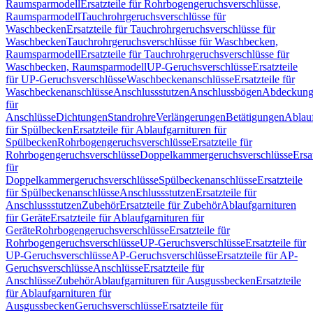
Raumsparmodell
Ersatzteile für Rohrbogengeruchsverschlüsse,
Raumsparmodell
Tauchrohrgeruchsverschlüsse für
Waschbecken
Ersatzteile für Tauchrohrgeruchsverschlüsse für
Waschbecken
Tauchrohrgeruchsverschlüsse für Waschbecken,
Raumsparmodell
Ersatzteile für Tauchrohrgeruchsverschlüsse für
Waschbecken, Raumsparmodell
UP-Geruchsverschlüsse
Ersatzteile
für UP-Geruchsverschlüsse
Waschbeckenanschlüsse
Ersatzteile für
Waschbeckenanschlüsse
Anschlussstutzen
Anschlussbögen
Abdeckung
für
Anschlüsse
Dichtungen
Standrohre
Verlängerungen
Betätigungen
Ablauf
für Spülbecken
Ersatzteile für Ablaufgarnituren für
Spülbecken
Rohrbogengeruchsverschlüsse
Ersatzteile für
Rohrbogengeruchsverschlüsse
Doppelkammergeruchsverschlüsse
Ersa
für
Doppelkammergeruchsverschlüsse
Spülbeckenanschlüsse
Ersatzteile
für Spülbeckenanschlüsse
Anschlussstutzen
Ersatzteile für
Anschlussstutzen
Zubehör
Ersatzteile für Zubehör
Ablaufgarnituren
für Geräte
Ersatzteile für Ablaufgarnituren für
Geräte
Rohrbogengeruchsverschlüsse
Ersatzteile für
Rohrbogengeruchsverschlüsse
UP-Geruchsverschlüsse
Ersatzteile für
UP-Geruchsverschlüsse
AP-Geruchsverschlüsse
Ersatzteile für AP-
Geruchsverschlüsse
Anschlüsse
Ersatzteile für
Anschlüsse
Zubehör
Ablaufgarnituren für Ausgussbecken
Ersatzteile
für Ablaufgarnituren für
Ausgussbecken
Geruchsverschlüsse
Ersatzteile für