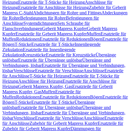
Heizung
Ersatzteile für T-Stücke für Heizung
Anschlüsse für
Heizung
Ersatzteile für Anschlüsse für Heizung
Zubehör für Geberit
Mapress C-Stahl
Abdichtungen für Rohre und Fittings
Abdeckungen
für Rohre
Befestigungen für Rohre
Befestigungen für
Anschlüsse
Systemdichtungen
Sets Schraube für
Flanschverbindungen
Geberit Mapress Kupfer
Geberit Mapress
Kupfer
Ersatzteile für Geberit Mapress Kupfer
Muffen
Ersatzteile für
Muffen
Reduktionen
Ersatzteile für Reduktionen
Bögen
Ersatzteile für
Bögen
T-Stücke
Ersatzteile für T-Stücke
Innenliegende
Zirkulation
Ersatzteile für Innenliegende
Zirkulation
Kreuzstücke
Ersatzteile für Kreuzstücke
Übergänge
unlösbar
Ersatzteile für Übergänge unlösbar
Übergänge und
Verbindungen, lösbar
Ersatzteile für Übergänge und Verbindungen,
lösbar
Verschlüsse
Ersatzteile für Verschlüsse
Anschlüsse
Ersatzteile
für Anschlüsse
T-Stücke für Heizung
Ersatzteile für T-Stücke für
Heizung
Anschlüsse für Heizung
Ersatzteile für Anschlüsse für
Heizung
Geberit Mapress Kupfer, Gas
Ersatzteile für Geberit
Mapress Kupfer, Gas
Muffen
Ersatzteile für
Muffen
Reduktionen
Ersatzteile für Reduktionen
Bögen
Ersatzteile für
Bögen
T-Stücke
Ersatzteile für T-Stücke
Übergänge
unlösbar
Ersatzteile für Übergänge unlösbar
Übergänge und
Verbindungen, lösbar
Ersatzteile für Übergänge und Verbindungen,
lösbar
Verschlüsse
Ersatzteile für Verschlüsse
Anschlüsse
Ersatzteile
für Anschlüsse
Zubehör für Geberit Mapress Kupfer
Ersatzteile für
Zubehör für Geberit Mapress Kupfer
Dämmungen für