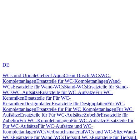
DE
WCs und Urinale
Geberit AquaClean Dusch-WCs
WC-
Komplettanlagen
Ersatzteile für WC-Komplettanlagen
Wand-
WCs
Ersatzteile für Wand-WCs
Stand-WCs
Ersatzteile für Stand-
WCs
WC-Aufsätze
Ersatzteile für WC-Aufsätze
Für WC-
Keramiken
Ersatzteile für Für WC-
Keramiken
Designplatten
Ersatzteile für Designplatten
Für WC-
Komplettanlagen
Ersatzteile für Für WC-Komplettanlagen
Für WC-
Aufsätze
Ersatzteile für Für WC-Aufsätze
Zubehör
Ersatzteile für
Zubehör
Für WC-Komplettanlagen
Für WC-Aufsätze
Ersatzteile für
Für WC-Aufsätze
Für WC-Aufsätze und WC-
Komplettanlagen
WCs
Verbrauchsmaterial
WCs und WC-Sitze
Wand-
WCs
Ersatzteile für Wand-WCs
Tiefspül-WCs
Ersatzteile für Tiefspül-