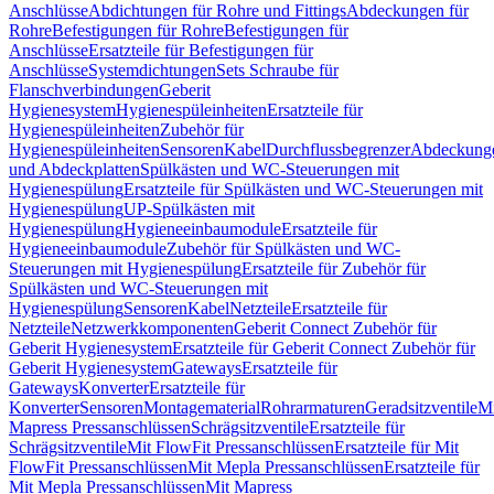
Anschlüsse
Abdichtungen für Rohre und Fittings
Abdeckungen für
Rohre
Befestigungen für Rohre
Befestigungen für
Anschlüsse
Ersatzteile für Befestigungen für
Anschlüsse
Systemdichtungen
Sets Schraube für
Flanschverbindungen
Geberit
Hygienesystem
Hygienespüleinheiten
Ersatzteile für
Hygienespüleinheiten
Zubehör für
Hygienespüleinheiten
Sensoren
Kabel
Durchflussbegrenzer
Abdeckung
und Abdeckplatten
Spülkästen und WC-Steuerungen mit
Hygienespülung
Ersatzteile für Spülkästen und WC-Steuerungen mit
Hygienespülung
UP-Spülkästen mit
Hygienespülung
Hygieneeinbaumodule
Ersatzteile für
Hygieneeinbaumodule
Zubehör für Spülkästen und WC-
Steuerungen mit Hygienespülung
Ersatzteile für Zubehör für
Spülkästen und WC-Steuerungen mit
Hygienespülung
Sensoren
Kabel
Netzteile
Ersatzteile für
Netzteile
Netzwerkkomponenten
Geberit Connect Zubehör für
Geberit Hygienesystem
Ersatzteile für Geberit Connect Zubehör für
Geberit Hygienesystem
Gateways
Ersatzteile für
Gateways
Konverter
Ersatzteile für
Konverter
Sensoren
Montagematerial
Rohrarmaturen
Geradsitzventile
Mi
Mapress Pressanschlüssen
Schrägsitzventile
Ersatzteile für
Schrägsitzventile
Mit FlowFit Pressanschlüssen
Ersatzteile für Mit
FlowFit Pressanschlüssen
Mit Mepla Pressanschlüssen
Ersatzteile für
Mit Mepla Pressanschlüssen
Mit Mapress