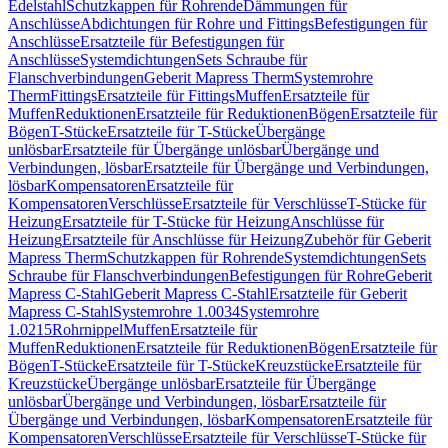
Edelstahl
Schutzkappen für Rohrende
Dämmungen für
Anschlüsse
Abdichtungen für Rohre und Fittings
Befestigungen für
Anschlüsse
Ersatzteile für Befestigungen für
Anschlüsse
Systemdichtungen
Sets Schraube für
Flanschverbindungen
Geberit Mapress Therm
Systemrohre
Therm
Fittings
Ersatzteile für Fittings
Muffen
Ersatzteile für
Muffen
Reduktionen
Ersatzteile für Reduktionen
Bögen
Ersatzteile für
Bögen
T-Stücke
Ersatzteile für T-Stücke
Übergänge
unlösbar
Ersatzteile für Übergänge unlösbar
Übergänge und
Verbindungen, lösbar
Ersatzteile für Übergänge und Verbindungen,
lösbar
Kompensatoren
Ersatzteile für
Kompensatoren
Verschlüsse
Ersatzteile für Verschlüsse
T-Stücke für
Heizung
Ersatzteile für T-Stücke für Heizung
Anschlüsse für
Heizung
Ersatzteile für Anschlüsse für Heizung
Zubehör für Geberit
Mapress Therm
Schutzkappen für Rohrende
Systemdichtungen
Sets
Schraube für Flanschverbindungen
Befestigungen für Rohre
Geberit
Mapress C-Stahl
Geberit Mapress C-Stahl
Ersatzteile für Geberit
Mapress C-Stahl
Systemrohre 1.0034
Systemrohre
1.0215
Rohrnippel
Muffen
Ersatzteile für
Muffen
Reduktionen
Ersatzteile für Reduktionen
Bögen
Ersatzteile für
Bögen
T-Stücke
Ersatzteile für T-Stücke
Kreuzstücke
Ersatzteile für
Kreuzstücke
Übergänge unlösbar
Ersatzteile für Übergänge
unlösbar
Übergänge und Verbindungen, lösbar
Ersatzteile für
Übergänge und Verbindungen, lösbar
Kompensatoren
Ersatzteile für
Kompensatoren
Verschlüsse
Ersatzteile für Verschlüsse
T-Stücke für