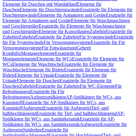
Elemente für Duschen mit Wandablauf
Elemente für
Duschen
Elemente für Duschtrennwände
Ersatzteile für Elemente für
Duschtrennwände
Elemente für Armaturen und Geräte
Ersatzteile für
Elemente für Armaturen und Geräte
Elemente für Waschmaschinen
und Geschirrspüler
Ersatzteile für Elemente für Waschmaschinen
und Geschirrspüler
Elemente für Konsollasten
Zubehör
Ersatzteile für
Zubehör
Zubehör
Ersatzteile für Zubehör
Für Systemwände
Ersatzteile
für Für Systemwände
Für Versorgungssysteme
Ersatzteile für Für
Versorgungssysteme
Für Entwässerung
Geberit
Kombifix
Montageelemente
Ersatzteile für
Montageelemente
Elemente für WCs
Ersatzteile für Elemente für
WCs
Elemente für Waschtische
Ersatzteile für Elemente für
Waschtische
Elemente für Bidets
Ersatzteile für Elemente für
Bidets
Elemente für Urinale
Ersatzteile für Elemente für
Urinale
Elemente für Duschen
Ersatzteile für Elemente für
Duschen
Zubehör
Ersatzteile für Zubehör
Für WC-Elemente
Für
Befestigungen
Ersatzteile für Für
Befestigungen
Aufputzspülkästen
AP-Spülkästen für WCs, aus
Kunststoff
Ersatzteile für AP-Spülkästen für WCs, aus
Kunststoff
Aufgesetzt
Ersatzteile für Aufgesetzt
Tief- und
halbhochhängend
Ersatzteile für Tief- und halbhochhängend
AP-
Spülkästen für WCs, aus Sanitärkeramik
Ersatzteile für AP-
Spülkästen für WCs, aus Sanitärkeramik
Aufgesetzt
Ersatzteile für
Aufgesetzt
Spülrohre
Ersatzteile für
Spülrohre
Hochhängend
Ersatzteile für Hochhängend
Tief- und