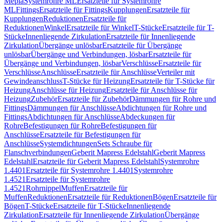
Mepla
Systemrohre ML
Ersatzteile für Systemrohre
ML
Fittings
Ersatzteile für Fittings
Kupplungen
Ersatzteile für
Kupplungen
Reduktionen
Ersatzteile für
Reduktionen
Winkel
Ersatzteile für Winkel
T-Stücke
Ersatzteile für T-
Stücke
Innenliegende Zirkulation
Ersatzteile für Innenliegende
Zirkulation
Übergänge unlösbar
Ersatzteile für Übergänge
unlösbar
Übergänge und Verbindungen, lösbar
Ersatzteile für
Übergänge und Verbindungen, lösbar
Verschlüsse
Ersatzteile für
Verschlüsse
Anschlüsse
Ersatzteile für Anschlüsse
Verteiler mit
Gewindeanschluss
T-Stücke für Heizung
Ersatzteile für T-Stücke für
Heizung
Anschlüsse für Heizung
Ersatzteile für Anschlüsse für
Heizung
Zubehör
Ersatzteile für Zubehör
Dämmungen für Rohre und
Fittings
Dämmungen für Anschlüsse
Abdichtungen für Rohre und
Fittings
Abdichtungen für Anschlüsse
Abdeckungen für
Rohre
Befestigungen für Rohre
Befestigungen für
Anschlüsse
Ersatzteile für Befestigungen für
Anschlüsse
Systemdichtungen
Sets Schraube für
Flanschverbindungen
Geberit Mapress Edelstahl
Geberit Mapress
Edelstahl
Ersatzteile für Geberit Mapress Edelstahl
Systemrohre
1.4401
Ersatzteile für Systemrohre 1.4401
Systemrohre
1.4521
Ersatzteile für Systemrohre
1.4521
Rohrnippel
Muffen
Ersatzteile für
Muffen
Reduktionen
Ersatzteile für Reduktionen
Bögen
Ersatzteile für
Bögen
T-Stücke
Ersatzteile für T-Stücke
Innenliegende
Zirkulation
Ersatzteile für Innenliegende Zirkulation
Übergänge