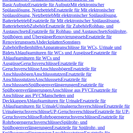
Basic
Aufputz
Ersatzteile für Aufputz
Mit elektronischer
Spülauslösung, Netzbetrieb
Ersatzteile für Mit elektronischer
Spülauslösung, Netzbetrieb
Mit elektronischer Spülauslösung,
Batteriebetrieb
Ersatzteile für Mit elektronischer Spülauslösung,
Batteriebetrieb
Zubehör
Ersatzteile für Zubehör
Rohbau- und
Austauschsets
Ersatzteile für Rohbau- und Austauschsets
Spülrohre,
Spülbögen und Übergänge
Renovierungssets
Ersatzteile für
Renovierungssets
Abdeckplatten
Sonstiges
Zubehör
Bedienhilfen
Apparateanschlüsse für WCs, Urinale und
Bidets
Ablaufgarnituren für WCs und Ausgüsse
Ersatzteile für
Ablaufgarnituren für WCs und
Ausgüsse
Geruchsverschlüsse
Ersatzteile für
Geruchsverschlüsse
Anschlussbögen
Ersatzteile für
Anschlussbögen
Anschlussstutzen
Ersatzteile für
Anschlussstutzen
Anschlusssets
Ersatzteile für
Anschlusssets
Spülbogenverlängerungen
Ersatzteile für
Spülbogenverlängerungen
Anschlüsse aus PVC
Ersatzteile für
Anschlüsse aus PVC
Manschetten und
Deckkappen
Ablaufgarnituren für Urinale
Ersatzteile für
Ablaufgarnituren für Urinale
Urinalgeruchsverschlüsse
Ersatzteile für
Urinalgeruchsverschlüsse
UP-Geruchsverschlüsse
Ersatzteile für UP-
Geruchsverschlüsse
Rohrbogengeruchsverschlüsses
Ersatzteile für
Rohrbogengeruchsverschlüsses
Spülrohr- und
Spülbogenverlängerungen
Ersatzteile für Spülrohr- und
Spülbogenverlängerungen
Anschlussstutzen
Ersatzteile für