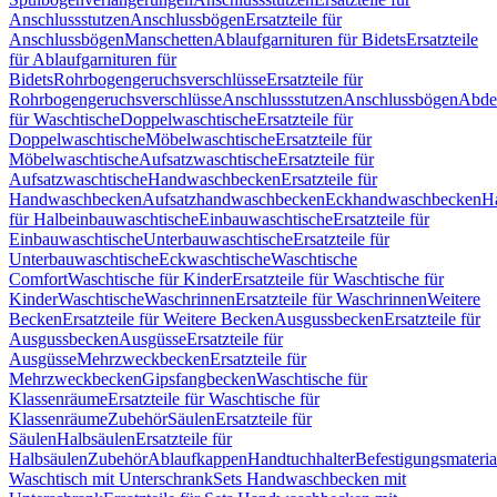
Anschlussstutzen
Anschlussbögen
Ersatzteile für
Anschlussbögen
Manschetten
Ablaufgarnituren für Bidets
Ersatzteile
für Ablaufgarnituren für
Bidets
Rohrbogengeruchsverschlüsse
Ersatzteile für
Rohrbogengeruchsverschlüsse
Anschlussstutzen
Anschlussbögen
Abde
für Waschtische
Doppelwaschtische
Ersatzteile für
Doppelwaschtische
Möbelwaschtische
Ersatzteile für
Möbelwaschtische
Aufsatzwaschtische
Ersatzteile für
Aufsatzwaschtische
Handwaschbecken
Ersatzteile für
Handwaschbecken
Aufsatzhandwaschbecken
Eckhandwaschbecken
H
für Halbeinbauwaschtische
Einbauwaschtische
Ersatzteile für
Einbauwaschtische
Unterbauwaschtische
Ersatzteile für
Unterbauwaschtische
Eckwaschtische
Waschtische
Comfort
Waschtische für Kinder
Ersatzteile für Waschtische für
Kinder
Waschtische
Waschrinnen
Ersatzteile für Waschrinnen
Weitere
Becken
Ersatzteile für Weitere Becken
Ausgussbecken
Ersatzteile für
Ausgussbecken
Ausgüsse
Ersatzteile für
Ausgüsse
Mehrzweckbecken
Ersatzteile für
Mehrzweckbecken
Gipsfangbecken
Waschtische für
Klassenräume
Ersatzteile für Waschtische für
Klassenräume
Zubehör
Säulen
Ersatzteile für
Säulen
Halbsäulen
Ersatzteile für
Halbsäulen
Zubehör
Ablaufkappen
Handtuchhalter
Befestigungsmateria
Waschtisch mit Unterschrank
Sets Handwaschbecken mit