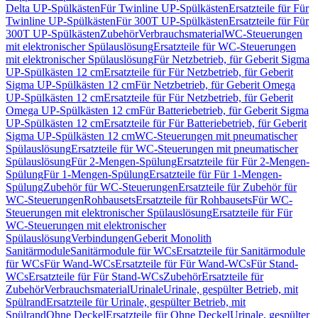
Delta UP-Spülkästen
Für Twinline UP-Spülkästen
Ersatzteile für Für
Twinline UP-Spülkästen
Für 300T UP-Spülkästen
Ersatzteile für Für
300T UP-Spülkästen
Zubehör
Verbrauchsmaterial
WC-Steuerungen
mit elektronischer Spülauslösung
Ersatzteile für WC-Steuerungen
mit elektronischer Spülauslösung
Für Netzbetrieb, für Geberit Sigma
UP-Spülkästen 12 cm
Ersatzteile für Für Netzbetrieb, für Geberit
Sigma UP-Spülkästen 12 cm
Für Netzbetrieb, für Geberit Omega
UP-Spülkästen 12 cm
Ersatzteile für Für Netzbetrieb, für Geberit
Omega UP-Spülkästen 12 cm
Für Batteriebetrieb, für Geberit Sigma
UP-Spülkästen 12 cm
Ersatzteile für Für Batteriebetrieb, für Geberit
Sigma UP-Spülkästen 12 cm
WC-Steuerungen mit pneumatischer
Spülauslösung
Ersatzteile für WC-Steuerungen mit pneumatischer
Spülauslösung
Für 2-Mengen-Spülung
Ersatzteile für Für 2-Mengen-
Spülung
Für 1-Mengen-Spülung
Ersatzteile für Für 1-Mengen-
Spülung
Zubehör für WC-Steuerungen
Ersatzteile für Zubehör für
WC-Steuerungen
Rohbausets
Ersatzteile für Rohbausets
Für WC-
Steuerungen mit elektronischer Spülauslösung
Ersatzteile für Für
WC-Steuerungen mit elektronischer
Spülauslösung
Verbindungen
Geberit Monolith
Sanitärmodule
Sanitärmodule für WCs
Ersatzteile für Sanitärmodule
für WCs
Für Wand-WCs
Ersatzteile für Für Wand-WCs
Für Stand-
WCs
Ersatzteile für Für Stand-WCs
Zubehör
Ersatzteile für
Zubehör
Verbrauchsmaterial
Urinale
Urinale, gespülter Betrieb, mit
Spülrand
Ersatzteile für Urinale, gespülter Betrieb, mit
Spülrand
Ohne Deckel
Ersatzteile für Ohne Deckel
Urinale, gespülter