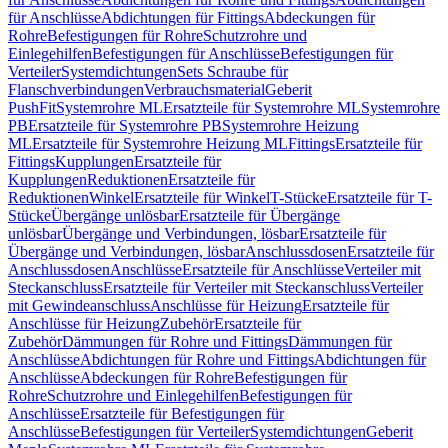
für Anschlüsse
Abdichtungen für Fittings
Abdeckungen für
Rohre
Befestigungen für Rohre
Schutzrohre und
Einlegehilfen
Befestigungen für Anschlüsse
Befestigungen für
Verteiler
Systemdichtungen
Sets Schraube für
Flanschverbindungen
Verbrauchsmaterial
Geberit
PushFit
Systemrohre ML
Ersatzteile für Systemrohre ML
Systemrohre
PB
Ersatzteile für Systemrohre PB
Systemrohre Heizung
ML
Ersatzteile für Systemrohre Heizung ML
Fittings
Ersatzteile für
Fittings
Kupplungen
Ersatzteile für
Kupplungen
Reduktionen
Ersatzteile für
Reduktionen
Winkel
Ersatzteile für Winkel
T-Stücke
Ersatzteile für T-
Stücke
Übergänge unlösbar
Ersatzteile für Übergänge
unlösbar
Übergänge und Verbindungen, lösbar
Ersatzteile für
Übergänge und Verbindungen, lösbar
Anschlussdosen
Ersatzteile für
Anschlussdosen
Anschlüsse
Ersatzteile für Anschlüsse
Verteiler mit
Steckanschluss
Ersatzteile für Verteiler mit Steckanschluss
Verteiler
mit Gewindeanschluss
Anschlüsse für Heizung
Ersatzteile für
Anschlüsse für Heizung
Zubehör
Ersatzteile für
Zubehör
Dämmungen für Rohre und Fittings
Dämmungen für
Anschlüsse
Abdichtungen für Rohre und Fittings
Abdichtungen für
Anschlüsse
Abdeckungen für Rohre
Befestigungen für
Rohre
Schutzrohre und Einlegehilfen
Befestigungen für
Anschlüsse
Ersatzteile für Befestigungen für
Anschlüsse
Befestigungen für Verteiler
Systemdichtungen
Geberit