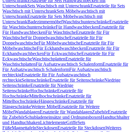
Unterschrank
Ersatzteile für Sets Handwaschbecken mit
Unterschrank
Sets Waschtisch mit Unterschrank
Ersatzteile für Sets
Waschtisch mit Unterschrank
Sets Möbelwaschtisch mit
Unterschrank
Ersatzteile für Sets Möbelwaschtisch mit
Unterschrank
Badezimmermöbel
Waschtischunterschränke
Ersatzteile
für Waschtischunterschränke
Für Handwaschbecken
Ersatzteile für
Für Handwaschbecken
Für Waschtische
Ersatzteile für Für
Waschtische
Für Doppelwaschtische
Ersatzteile für Für
Doppelwaschtische
Für Möbelwaschtische
Ersatzteile für Für
Möbelwaschtische
Für Eckhandwaschbecken
Ersatzteile für Für
Eckhandwaschbecken
Für Eckwaschtische
Ersatzteile für Für
Eckwaschtische
Waschtischplatten
Ersatzteile für
Waschtischplatten
Für Aufsatzwaschtisch Schalenform
Ersatzteile für
Für Aufsatzwaschtisch Schalenform
Für Aufsatzwaschtisch
rechteckig
Ersatzteile für Für Aufsatzwaschtisch
rechteckig
Seitenschränke
Ersatzteile für Seitenschränke
Niedrige
Seitenschränke
Ersatzteile für Niedrige
Seitenschränke
Hochschränke
Ersatzteile für
Hochschränke
Mittelhochschränke
Ersatzteile für
Mittelhochschränke
Hängeschränke
Ersatzteile für
Hängeschränke
Weitere Möbel
Ersatzteile für Weitere
Möbel
Wandablagen
Ersatzteile für Wandablagen
Zubehör
Ersatzteile
für Zubehör
Schubladeneinsätze und Ordnungsboxen
Handtuchhalter
und Handtuchhaken
Lichtelemente
Griffe
Sets
Füße
Magnettafeln
Steckdosen
Ersatzteile für Steckdosen
Weiteres