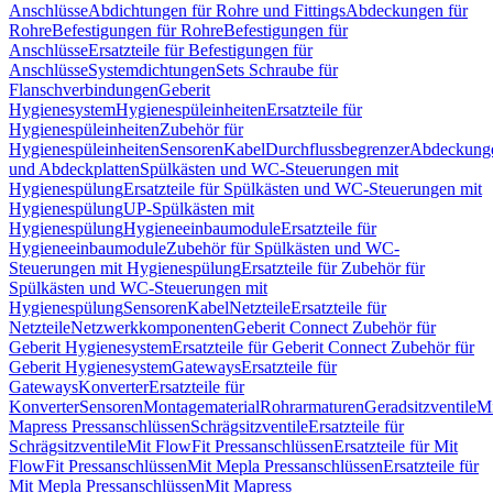
Anschlüsse
Abdichtungen für Rohre und Fittings
Abdeckungen für
Rohre
Befestigungen für Rohre
Befestigungen für
Anschlüsse
Ersatzteile für Befestigungen für
Anschlüsse
Systemdichtungen
Sets Schraube für
Flanschverbindungen
Geberit
Hygienesystem
Hygienespüleinheiten
Ersatzteile für
Hygienespüleinheiten
Zubehör für
Hygienespüleinheiten
Sensoren
Kabel
Durchflussbegrenzer
Abdeckung
und Abdeckplatten
Spülkästen und WC-Steuerungen mit
Hygienespülung
Ersatzteile für Spülkästen und WC-Steuerungen mit
Hygienespülung
UP-Spülkästen mit
Hygienespülung
Hygieneeinbaumodule
Ersatzteile für
Hygieneeinbaumodule
Zubehör für Spülkästen und WC-
Steuerungen mit Hygienespülung
Ersatzteile für Zubehör für
Spülkästen und WC-Steuerungen mit
Hygienespülung
Sensoren
Kabel
Netzteile
Ersatzteile für
Netzteile
Netzwerkkomponenten
Geberit Connect Zubehör für
Geberit Hygienesystem
Ersatzteile für Geberit Connect Zubehör für
Geberit Hygienesystem
Gateways
Ersatzteile für
Gateways
Konverter
Ersatzteile für
Konverter
Sensoren
Montagematerial
Rohrarmaturen
Geradsitzventile
Mi
Mapress Pressanschlüssen
Schrägsitzventile
Ersatzteile für
Schrägsitzventile
Mit FlowFit Pressanschlüssen
Ersatzteile für Mit
FlowFit Pressanschlüssen
Mit Mepla Pressanschlüssen
Ersatzteile für
Mit Mepla Pressanschlüssen
Mit Mapress