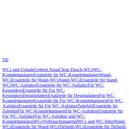
DE
WCs und Urinale
Geberit AquaClean Dusch-WCs
WC-
Komplettanlagen
Ersatzteile für WC-Komplettanlagen
Wand-
WCs
Ersatzteile für Wand-WCs
Stand-WCs
Ersatzteile für Stand-
WCs
WC-Aufsätze
Ersatzteile für WC-Aufsätze
Für WC-
Keramiken
Ersatzteile für Für WC-
Keramiken
Designplatten
Ersatzteile für Designplatten
Für WC-
Komplettanlagen
Ersatzteile für Für WC-Komplettanlagen
Für WC-
Aufsätze
Ersatzteile für Für WC-Aufsätze
Zubehör
Ersatzteile für
Zubehör
Für WC-Komplettanlagen
Für WC-Aufsätze
Ersatzteile für
Für WC-Aufsätze
Für WC-Aufsätze und WC-
Komplettanlagen
WCs
Verbrauchsmaterial
WCs und WC-Sitze
Wand-
WCs
Ersatzteile für Wand-WCs
Tiefspül-WCs
Ersatzteile für Tiefspül-