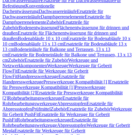
Dachwassereinläufe
Ersatzteile für Für Dachwassereinläufe
Für
Befestigung
Konventionelle
Dachentwässerung
Dachwassereinläufe
Ersatzteile für
Dachwassereinläufe
Dampfsperrenelemente
Ersatzteile für
Dampfsperrenelemente
Zubehör
Ersatzteile für
Zubehör
Bodenentwässerung
Flächenentwässerung für drinnen und
draußen
Ersatzteile für Flächenentwässerung für drinnen und
draußen
Bodenabläufe 10 x 10 cm
Ersatzteile für Bodenabläufe 10 x
10 cm
Bodenabläufe 13 x 13 cm
Ersatzteile für Bodenabläufe 13 x
13 cm
Bodeneinläufe für Balkone und Terrassen, 13 x 13
cm
Ersatzteile für Bodeneinläufe für Balkone und Terrassen, 13 x 13
cm
Zubehör
Ersatzteile für Zubehör
Werkzeuge und
Netzwerkkomponenten
Werkzeuge
Werkzeuge für Geberit
FlowFit
Ersatzteile für Werkzeuge für Geberit
FlowFit
Handpresswerkzeuge
Ersatzteile für
Handpresswerkzeuge
Presswerkzeuge Kompatibilität [1]
Ersatzteile
für Presswerkzeuge Kompatibilität [1]
Presswerkzeuge
Kompatibilität [2]
Ersatzteile für Presswerkzeuge Kompatibilität
[2]
Rohrbearbeitungswerkzeuge
Ersatzteile für
Rohrbearbeitungswerkzeuge
Abpressstopfen
Ersatzteile für
Abpressstopfen
Prüfmittel
Zubehör
Ersatzteile für Zubehör
Werkzeuge
für Geberit PushFit
Ersatzteile für Werkzeuge für Geberit
PushFit
Rohrbearbeitungswerkzeuge
Ersatzteile für
Rohrbearbeitungswerkzeuge
Abpressstopfen
Werkzeuge für Geberit
Mepla
Ersatzteile für Werkzeuge für Geberit