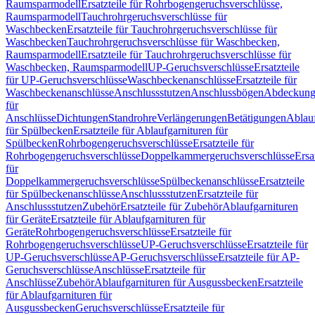
Raumsparmodell
Ersatzteile für Rohrbogengeruchsverschlüsse,
Raumsparmodell
Tauchrohrgeruchsverschlüsse für
Waschbecken
Ersatzteile für Tauchrohrgeruchsverschlüsse für
Waschbecken
Tauchrohrgeruchsverschlüsse für Waschbecken,
Raumsparmodell
Ersatzteile für Tauchrohrgeruchsverschlüsse für
Waschbecken, Raumsparmodell
UP-Geruchsverschlüsse
Ersatzteile
für UP-Geruchsverschlüsse
Waschbeckenanschlüsse
Ersatzteile für
Waschbeckenanschlüsse
Anschlussstutzen
Anschlussbögen
Abdeckung
für
Anschlüsse
Dichtungen
Standrohre
Verlängerungen
Betätigungen
Ablauf
für Spülbecken
Ersatzteile für Ablaufgarnituren für
Spülbecken
Rohrbogengeruchsverschlüsse
Ersatzteile für
Rohrbogengeruchsverschlüsse
Doppelkammergeruchsverschlüsse
Ersa
für
Doppelkammergeruchsverschlüsse
Spülbeckenanschlüsse
Ersatzteile
für Spülbeckenanschlüsse
Anschlussstutzen
Ersatzteile für
Anschlussstutzen
Zubehör
Ersatzteile für Zubehör
Ablaufgarnituren
für Geräte
Ersatzteile für Ablaufgarnituren für
Geräte
Rohrbogengeruchsverschlüsse
Ersatzteile für
Rohrbogengeruchsverschlüsse
UP-Geruchsverschlüsse
Ersatzteile für
UP-Geruchsverschlüsse
AP-Geruchsverschlüsse
Ersatzteile für AP-
Geruchsverschlüsse
Anschlüsse
Ersatzteile für
Anschlüsse
Zubehör
Ablaufgarnituren für Ausgussbecken
Ersatzteile
für Ablaufgarnituren für
Ausgussbecken
Geruchsverschlüsse
Ersatzteile für