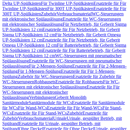
Delta UP-Spülkästen
Für Twinline UP-Spülkästen
Ersatzteile für Für
Twinline UP-Spülkästen
Für 300T UP-Spülkästen
Ersatzteile für Für
300T UP-Spülkästen
Zubehör
Verbrauchsmaterial
WC-Steuerungen
mit elektronischer Spülauslösung
Ersatzteile für WC-Steuerungen
mit elektronischer Spülauslösung
Für Netzbetrieb, für Geberit Sigma
UP-Spülkästen 12 cm
Ersatzteile für Für Netzbetrieb, für Geberit
Sigma UP-Spülkästen 12 cm
Für Netzbetrieb, für Geberit Omega
UP-Spülkästen 12 cm
Ersatzteile für Für Netzbetrieb, für Geberit
Omega UP-Spülkästen 12 cm
Für Batteriebetrieb, für Geberit Sigma
UP-Spülkästen 12 cm
Ersatzteile für Für Batteriebetrieb, für Geberit
Sigma UP-Spülkästen 12 cm
WC-Steuerungen mit pneumatischer
Spülauslösung
Ersatzteile für WC-Steuerungen mit pneumatischer
Spülauslösung
Für 2-Mengen-Spülung
Ersatzteile für Für 2-Mengen-
Spülung
Für 1-Mengen-Spülung
Ersatzteile für Für 1-Mengen-
Spülung
Zubehör für WC-Steuerungen
Ersatzteile für Zubehör für
WC-Steuerungen
Rohbausets
Ersatzteile für Rohbausets
Für WC-
Steuerungen mit elektronischer Spülauslösung
Ersatzteile für Für
WC-Steuerungen mit elektronischer
Spülauslösung
Verbindungen
Geberit Monolith
Sanitärmodule
Sanitärmodule für WCs
Ersatzteile für Sanitärmodule
für WCs
Für Wand-WCs
Ersatzteile für Für Wand-WCs
Für Stand-
WCs
Ersatzteile für Für Stand-WCs
Zubehör
Ersatzteile für
Zubehör
Verbrauchsmaterial
Urinale
Urinale, gespülter Betrieb, mit
Spülrand
Ersatzteile für Urinale, gespülter Betrieb, mit
Spülrand
Ohne Deckel
Ersatzteile für Ohne Deckel
Urinale, gespülter