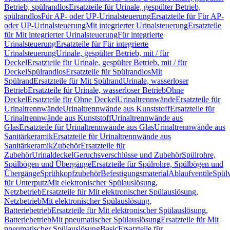
Betrieb, spülrandlos
Ersatzteile für Urinale, gespülter Betrieb,
spülrandlos
Für AP- oder UP-Urinalsteuerung
Ersatzteile für Für AP-
oder UP-Urinalsteuerung
Mit integrierter Urinalsteuerung
Ersatzteile
für Mit integrierter Urinalsteuerung
Für integrierte
Urinalsteuerung
Ersatzteile für Für integrierte
Urinalsteuerung
Urinale, gespülter Betrieb, mit / für
Deckel
Ersatzteile für Urinale, gespülter Betrieb, mit / für
Deckel
Spülrandlos
Ersatzteile für Spülrandlos
Mit
Spülrand
Ersatzteile für Mit Spülrand
Urinale, wasserloser
Betrieb
Ersatzteile für Urinale, wasserloser Betrieb
Ohne
Deckel
Ersatzteile für Ohne Deckel
Urinaltrennwände
Ersatzteile für
Urinaltrennwände
Urinaltrennwände aus Kunststoff
Ersatzteile für
Urinaltrennwände aus Kunststoff
Urinaltrennwände aus
Glas
Ersatzteile für Urinaltrennwände aus Glas
Urinaltrennwände aus
Sanitärkeramik
Ersatzteile für Urinaltrennwände aus
Sanitärkeramik
Zubehör
Ersatzteile für
Zubehör
Urinaldeckel
Geruchsverschlüsse und Zubehör
Spülrohre,
Spülbögen und Übergänge
Ersatzteile für Spülrohre, Spülbögen und
Übergänge
Sprühkopfzubehör
Befestigungsmaterial
Ablaufventile
Spülv
für Unterputz
Mit elektronischer Spülauslösung,
Netzbetrieb
Ersatzteile für Mit elektronischer Spülauslösung,
Netzbetrieb
Mit elektronischer Spülauslösung,
Batteriebetrieb
Ersatzteile für Mit elektronischer Spülauslösung,
Batteriebetrieb
Mit pneumatischer Spülauslösung
Ersatzteile für Mit
pneumatischer Spülauslösung
Basic
Ersatzteile für