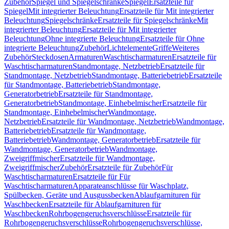
Zubehör
Spiegel und Spiegelschränke
Spiegel
Ersatzteile für
Spiegel
Mit integrierter Beleuchtung
Ersatzteile für Mit integrierter
Beleuchtung
Spiegelschränke
Ersatzteile für Spiegelschränke
Mit
integrierter Beleuchtung
Ersatzteile für Mit integrierter
Beleuchtung
Ohne integrierte Beleuchtung
Ersatzteile für Ohne
integrierte Beleuchtung
Zubehör
Lichtelemente
Griffe
Weiteres
Zubehör
Steckdosen
Armaturen
Waschtischarmaturen
Ersatzteile für
Waschtischarmaturen
Standmontage, Netzbetrieb
Ersatzteile für
Standmontage, Netzbetrieb
Standmontage, Batteriebetrieb
Ersatzteile
für Standmontage, Batteriebetrieb
Standmontage,
Generatorbetrieb
Ersatzteile für Standmontage,
Generatorbetrieb
Standmontage, Einhebelmischer
Ersatzteile für
Standmontage, Einhebelmischer
Wandmontage,
Netzbetrieb
Ersatzteile für Wandmontage, Netzbetrieb
Wandmontage,
Batteriebetrieb
Ersatzteile für Wandmontage,
Batteriebetrieb
Wandmontage, Generatorbetrieb
Ersatzteile für
Wandmontage, Generatorbetrieb
Wandmontage,
Zweigriffmischer
Ersatzteile für Wandmontage,
Zweigriffmischer
Zubehör
Ersatzteile für Zubehör
Für
Waschtischarmaturen
Ersatzteile für Für
Waschtischarmaturen
Apparateanschlüsse für Waschplatz,
Spülbecken, Geräte und Ausgussbecken
Ablaufgarnituren für
Waschbecken
Ersatzteile für Ablaufgarnituren für
Waschbecken
Rohrbogengeruchsverschlüsse
Ersatzteile für
Rohrbogengeruchsverschlüsse
Rohrbogengeruchsverschlüsse,