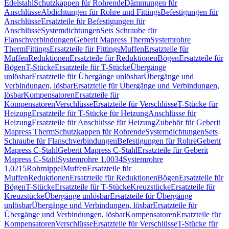
Edelstahl
Schutzkappen für Rohrende
Dämmungen für
Anschlüsse
Abdichtungen für Rohre und Fittings
Befestigungen für
Anschlüsse
Ersatzteile für Befestigungen für
Anschlüsse
Systemdichtungen
Sets Schraube für
Flanschverbindungen
Geberit Mapress Therm
Systemrohre
Therm
Fittings
Ersatzteile für Fittings
Muffen
Ersatzteile für
Muffen
Reduktionen
Ersatzteile für Reduktionen
Bögen
Ersatzteile für
Bögen
T-Stücke
Ersatzteile für T-Stücke
Übergänge
unlösbar
Ersatzteile für Übergänge unlösbar
Übergänge und
Verbindungen, lösbar
Ersatzteile für Übergänge und Verbindungen,
lösbar
Kompensatoren
Ersatzteile für
Kompensatoren
Verschlüsse
Ersatzteile für Verschlüsse
T-Stücke für
Heizung
Ersatzteile für T-Stücke für Heizung
Anschlüsse für
Heizung
Ersatzteile für Anschlüsse für Heizung
Zubehör für Geberit
Mapress Therm
Schutzkappen für Rohrende
Systemdichtungen
Sets
Schraube für Flanschverbindungen
Befestigungen für Rohre
Geberit
Mapress C-Stahl
Geberit Mapress C-Stahl
Ersatzteile für Geberit
Mapress C-Stahl
Systemrohre 1.0034
Systemrohre
1.0215
Rohrnippel
Muffen
Ersatzteile für
Muffen
Reduktionen
Ersatzteile für Reduktionen
Bögen
Ersatzteile für
Bögen
T-Stücke
Ersatzteile für T-Stücke
Kreuzstücke
Ersatzteile für
Kreuzstücke
Übergänge unlösbar
Ersatzteile für Übergänge
unlösbar
Übergänge und Verbindungen, lösbar
Ersatzteile für
Übergänge und Verbindungen, lösbar
Kompensatoren
Ersatzteile für
Kompensatoren
Verschlüsse
Ersatzteile für Verschlüsse
T-Stücke für