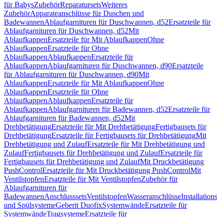
für Babys
Zubehör
Reparatursets
Weiteres
Zubehör
Apparateanschlüsse für Duschen und
Badewannen
Ablaufgarnituren für Duschwannen, d52
Ersatzteile für
Ablaufgarnituren für Duschwannen, d52
Mit
Ablaufkappen
Ersatzteile für Mit Ablaufkappen
Ohne
Ablaufkappen
Ersatzteile für Ohne
Ablaufkappen
Ablaufkappen
Ersatzteile für
Ablaufkappen
Ablaufgarnituren für Duschwannen, d90
Ersatzteile
für Ablaufgarnituren für Duschwannen, d90
Mit
Ablaufkappen
Ersatzteile für Mit Ablaufkappen
Ohne
Ablaufkappen
Ersatzteile für Ohne
Ablaufkappen
Ablaufkappen
Ersatzteile für
Ablaufkappen
Ablaufgarnituren für Badewannen, d52
Ersatzteile für
Ablaufgarnituren für Badewannen, d52
Mit
Drehbetätigung
Ersatzteile für Mit Drehbetätigung
Fertigbausets für
Drehbetätigung
Ersatzteile für Fertigbausets für Drehbetätigung
Mit
Drehbetätigung und Zulauf
Ersatzteile für Mit Drehbetätigung und
Zulauf
Fertigbausets für Drehbetätigung und Zulauf
Ersatzteile für
Fertigbausets für Drehbetätigung und Zulauf
Mit Druckbetätigung
PushControl
Ersatzteile für Mit Druckbetätigung PushControl
Mit
Ventilstopfen
Ersatzteile für Mit Ventilstopfen
Zubehör für
Ablaufgarnituren für
Badewannen
Anschlusssets
Ventilstopfen
Wasseranschlüsse
Installation
und Spülsysteme
Geberit Duofix
Systemwände
Ersatzteile für
Systemwände
Tragsysteme
Ersatzteile für