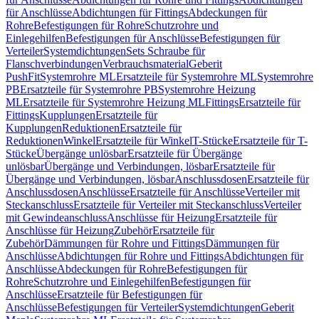
für Anschlüsse
Abdichtungen für Fittings
Abdeckungen für
Rohre
Befestigungen für Rohre
Schutzrohre und
Einlegehilfen
Befestigungen für Anschlüsse
Befestigungen für
Verteiler
Systemdichtungen
Sets Schraube für
Flanschverbindungen
Verbrauchsmaterial
Geberit
PushFit
Systemrohre ML
Ersatzteile für Systemrohre ML
Systemrohre
PB
Ersatzteile für Systemrohre PB
Systemrohre Heizung
ML
Ersatzteile für Systemrohre Heizung ML
Fittings
Ersatzteile für
Fittings
Kupplungen
Ersatzteile für
Kupplungen
Reduktionen
Ersatzteile für
Reduktionen
Winkel
Ersatzteile für Winkel
T-Stücke
Ersatzteile für T-
Stücke
Übergänge unlösbar
Ersatzteile für Übergänge
unlösbar
Übergänge und Verbindungen, lösbar
Ersatzteile für
Übergänge und Verbindungen, lösbar
Anschlussdosen
Ersatzteile für
Anschlussdosen
Anschlüsse
Ersatzteile für Anschlüsse
Verteiler mit
Steckanschluss
Ersatzteile für Verteiler mit Steckanschluss
Verteiler
mit Gewindeanschluss
Anschlüsse für Heizung
Ersatzteile für
Anschlüsse für Heizung
Zubehör
Ersatzteile für
Zubehör
Dämmungen für Rohre und Fittings
Dämmungen für
Anschlüsse
Abdichtungen für Rohre und Fittings
Abdichtungen für
Anschlüsse
Abdeckungen für Rohre
Befestigungen für
Rohre
Schutzrohre und Einlegehilfen
Befestigungen für
Anschlüsse
Ersatzteile für Befestigungen für
Anschlüsse
Befestigungen für Verteiler
Systemdichtungen
Geberit