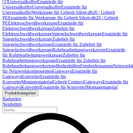
[2]
Universalkoffer
Ersatzteile für
Universalkoffer
Universalkoffer
Ersatzteile für
Universalkoffer
Werkzeuge für Geberit Silent-db20 / Geberit
PE
Ersatzteile für Werkzeuge für Geberit Silent-db20 / Geberit
PE
Elektroschweißwerkzeuge
Ersatzteile für
Elektroschweißwerkzeuge
Zubehör für
Elektroschweißwerkzeuge
Spiegelschweißwerkzeuge
Ersatzteile für
Spiegelschweißwerkzeuge
Zubehör für
Spiegelschweißwerkzeuge
Ersatzteile für Zubehör für
Spiegelschweißwerkzeuge
Rohrbearbeitungswerkzeuge
Ersatzteile
für Rohrbearbeitungswerkzeuge
Zubehör für
Rohrbearbeitungswerkzeuge
Ersatzteile für Zubehör für
Rohrbearbeitungswerkzeuge
Bedienhilfen
Fernbedienungen
Netzwerk
für Netzwerkkomponenten
Gateways
Ersatzteile für
Gateways
Konverter
Ersatzteile für
Konverter
Montagematerial
Geberit Connect
Gateways
Ersatzteile für
Gateways
Konverter
Ersatzteile für Konverter
Montagematerial
Produktkategorien
Badserien
Neuheiten