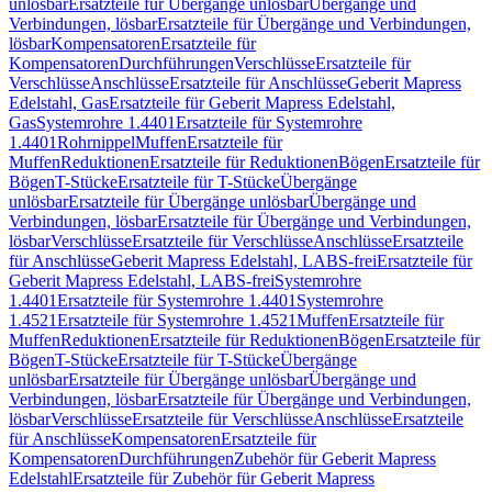
unlösbar
Ersatzteile für Übergänge unlösbar
Übergänge und
Verbindungen, lösbar
Ersatzteile für Übergänge und Verbindungen,
lösbar
Kompensatoren
Ersatzteile für
Kompensatoren
Durchführungen
Verschlüsse
Ersatzteile für
Verschlüsse
Anschlüsse
Ersatzteile für Anschlüsse
Geberit Mapress
Edelstahl, Gas
Ersatzteile für Geberit Mapress Edelstahl,
Gas
Systemrohre 1.4401
Ersatzteile für Systemrohre
1.4401
Rohrnippel
Muffen
Ersatzteile für
Muffen
Reduktionen
Ersatzteile für Reduktionen
Bögen
Ersatzteile für
Bögen
T-Stücke
Ersatzteile für T-Stücke
Übergänge
unlösbar
Ersatzteile für Übergänge unlösbar
Übergänge und
Verbindungen, lösbar
Ersatzteile für Übergänge und Verbindungen,
lösbar
Verschlüsse
Ersatzteile für Verschlüsse
Anschlüsse
Ersatzteile
für Anschlüsse
Geberit Mapress Edelstahl, LABS-frei
Ersatzteile für
Geberit Mapress Edelstahl, LABS-frei
Systemrohre
1.4401
Ersatzteile für Systemrohre 1.4401
Systemrohre
1.4521
Ersatzteile für Systemrohre 1.4521
Muffen
Ersatzteile für
Muffen
Reduktionen
Ersatzteile für Reduktionen
Bögen
Ersatzteile für
Bögen
T-Stücke
Ersatzteile für T-Stücke
Übergänge
unlösbar
Ersatzteile für Übergänge unlösbar
Übergänge und
Verbindungen, lösbar
Ersatzteile für Übergänge und Verbindungen,
lösbar
Verschlüsse
Ersatzteile für Verschlüsse
Anschlüsse
Ersatzteile
für Anschlüsse
Kompensatoren
Ersatzteile für
Kompensatoren
Durchführungen
Zubehör für Geberit Mapress
Edelstahl
Ersatzteile für Zubehör für Geberit Mapress