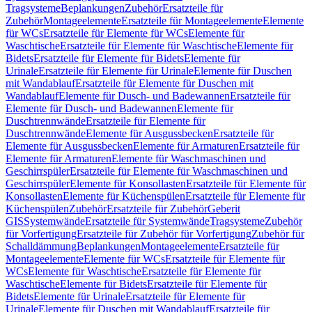
Tragsysteme
Beplankungen
Zubehör
Ersatzteile für
Zubehör
Montageelemente
Ersatzteile für Montageelemente
Elemente
für WCs
Ersatzteile für Elemente für WCs
Elemente für
Waschtische
Ersatzteile für Elemente für Waschtische
Elemente für
Bidets
Ersatzteile für Elemente für Bidets
Elemente für
Urinale
Ersatzteile für Elemente für Urinale
Elemente für Duschen
mit Wandablauf
Ersatzteile für Elemente für Duschen mit
Wandablauf
Elemente für Dusch- und Badewannen
Ersatzteile für
Elemente für Dusch- und Badewannen
Elemente für
Duschtrennwände
Ersatzteile für Elemente für
Duschtrennwände
Elemente für Ausgussbecken
Ersatzteile für
Elemente für Ausgussbecken
Elemente für Armaturen
Ersatzteile für
Elemente für Armaturen
Elemente für Waschmaschinen und
Geschirrspüler
Ersatzteile für Elemente für Waschmaschinen und
Geschirrspüler
Elemente für Konsollasten
Ersatzteile für Elemente für
Konsollasten
Elemente für Küchenspülen
Ersatzteile für Elemente für
Küchenspülen
Zubehör
Ersatzteile für Zubehör
Geberit
GIS
Systemwände
Ersatzteile für Systemwände
Tragsysteme
Zubehör
für Vorfertigung
Ersatzteile für Zubehör für Vorfertigung
Zubehör für
Schalldämmung
Beplankungen
Montageelemente
Ersatzteile für
Montageelemente
Elemente für WCs
Ersatzteile für Elemente für
WCs
Elemente für Waschtische
Ersatzteile für Elemente für
Waschtische
Elemente für Bidets
Ersatzteile für Elemente für
Bidets
Elemente für Urinale
Ersatzteile für Elemente für
Urinale
Elemente für Duschen mit Wandablauf
Ersatzteile für