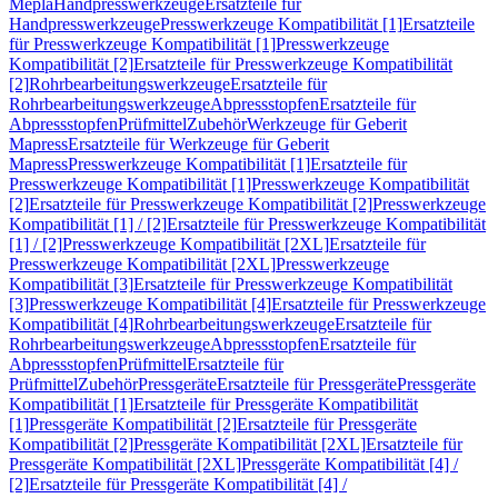
Mepla
Handpresswerkzeuge
Ersatzteile für
Handpresswerkzeuge
Presswerkzeuge Kompatibilität [1]
Ersatzteile
für Presswerkzeuge Kompatibilität [1]
Presswerkzeuge
Kompatibilität [2]
Ersatzteile für Presswerkzeuge Kompatibilität
[2]
Rohrbearbeitungswerkzeuge
Ersatzteile für
Rohrbearbeitungswerkzeuge
Abpressstopfen
Ersatzteile für
Abpressstopfen
Prüfmittel
Zubehör
Werkzeuge für Geberit
Mapress
Ersatzteile für Werkzeuge für Geberit
Mapress
Presswerkzeuge Kompatibilität [1]
Ersatzteile für
Presswerkzeuge Kompatibilität [1]
Presswerkzeuge Kompatibilität
[2]
Ersatzteile für Presswerkzeuge Kompatibilität [2]
Presswerkzeuge
Kompatibilität [1] / [2]
Ersatzteile für Presswerkzeuge Kompatibilität
[1] / [2]
Presswerkzeuge Kompatibilität [2XL]
Ersatzteile für
Presswerkzeuge Kompatibilität [2XL]
Presswerkzeuge
Kompatibilität [3]
Ersatzteile für Presswerkzeuge Kompatibilität
[3]
Presswerkzeuge Kompatibilität [4]
Ersatzteile für Presswerkzeuge
Kompatibilität [4]
Rohrbearbeitungswerkzeuge
Ersatzteile für
Rohrbearbeitungswerkzeuge
Abpressstopfen
Ersatzteile für
Abpressstopfen
Prüfmittel
Ersatzteile für
Prüfmittel
Zubehör
Pressgeräte
Ersatzteile für Pressgeräte
Pressgeräte
Kompatibilität [1]
Ersatzteile für Pressgeräte Kompatibilität
[1]
Pressgeräte Kompatibilität [2]
Ersatzteile für Pressgeräte
Kompatibilität [2]
Pressgeräte Kompatibilität [2XL]
Ersatzteile für
Pressgeräte Kompatibilität [2XL]
Pressgeräte Kompatibilität [4] /
[2]
Ersatzteile für Pressgeräte Kompatibilität [4] /