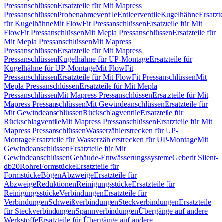
Pressanschlüssen
Ersatzteile für Mit Mapress
Pressanschlüssen
Probenahmeventile
Entleerventile
Kugelhähne
Ersatzt
für Kugelhähne
Mit FlowFit Pressanschlüssen
Ersatzteile für Mit
FlowFit Pressanschlüssen
Mit Mepla Pressanschlüssen
Ersatzteile für
Mit Mepla Pressanschlüssen
Mit Mapress
Pressanschlüssen
Ersatzteile für Mit Mapress
Pressanschlüssen
Kugelhähne für UP-Montage
Ersatzteile für
Kugelhähne für UP-Montage
Mit FlowFit
Pressanschlüssen
Ersatzteile für Mit FlowFit Pressanschlüssen
Mit
Mepla Pressanschlüssen
Ersatzteile für Mit Mepla
Pressanschlüssen
Mit Mapress Pressanschlüssen
Ersatzteile für Mit
Mapress Pressanschlüssen
Mit Gewindeanschlüssen
Ersatzteile für
Mit Gewindeanschlüssen
Rückschlagventile
Ersatzteile für
Rückschlagventile
Mit Mapress Pressanschlüssen
Ersatzteile für Mit
Mapress Pressanschlüssen
Wasserzählerstrecken für UP-
Montage
Ersatzteile für Wasserzählerstrecken für UP-Montage
Mit
Gewindeanschlüssen
Ersatzteile für Mit
Gewindeanschlüssen
Gebäude-Entwässerungssysteme
Geberit Silent-
db20
Rohre
Formstücke
Ersatzteile für
Formstücke
Bögen
Abzweige
Ersatzteile für
Abzweige
Reduktionen
Reinigungsstücke
Ersatzteile für
Reinigungsstücke
Verbindungen
Ersatzteile für
Verbindungen
Schweißverbindungen
Steckverbindungen
Ersatzteile
für Steckverbindungen
Spannverbindungen
Übergänge auf andere
Werkstoffe
Ersatzteile für Übergänge auf andere