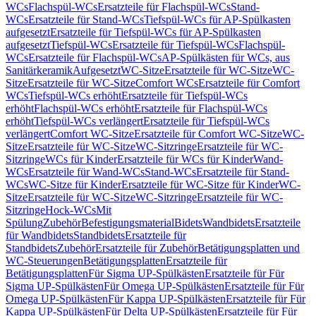
WCs
Flachspül-WCs
Ersatzteile für Flachspül-WCs
Stand-
WCs
Ersatzteile für Stand-WCs
Tiefspül-WCs für AP-Spülkasten
aufgesetzt
Ersatzteile für Tiefspül-WCs für AP-Spülkasten
aufgesetzt
Tiefspül-WCs
Ersatzteile für Tiefspül-WCs
Flachspül-
WCs
Ersatzteile für Flachspül-WCs
AP-Spülkästen für WCs, aus
Sanitärkeramik
Aufgesetzt
WC-Sitze
Ersatzteile für WC-Sitze
WC-
Sitze
Ersatzteile für WC-Sitze
Comfort WCs
Ersatzteile für Comfort
WCs
Tiefspül-WCs erhöht
Ersatzteile für Tiefspül-WCs
erhöht
Flachspül-WCs erhöht
Ersatzteile für Flachspül-WCs
erhöht
Tiefspül-WCs verlängert
Ersatzteile für Tiefspül-WCs
verlängert
Comfort WC-Sitze
Ersatzteile für Comfort WC-Sitze
WC-
Sitze
Ersatzteile für WC-Sitze
WC-Sitzringe
Ersatzteile für WC-
Sitzringe
WCs für Kinder
Ersatzteile für WCs für Kinder
Wand-
WCs
Ersatzteile für Wand-WCs
Stand-WCs
Ersatzteile für Stand-
WCs
WC-Sitze für Kinder
Ersatzteile für WC-Sitze für Kinder
WC-
Sitze
Ersatzteile für WC-Sitze
WC-Sitzringe
Ersatzteile für WC-
Sitzringe
Hock-WCs
Mit
Spülung
Zubehör
Befestigungsmaterial
Bidets
Wandbidets
Ersatzteile
für Wandbidets
Standbidets
Ersatzteile für
Standbidets
Zubehör
Ersatzteile für Zubehör
Betätigungsplatten und
WC-Steuerungen
Betätigungsplatten
Ersatzteile für
Betätigungsplatten
Für Sigma UP-Spülkästen
Ersatzteile für Für
Sigma UP-Spülkästen
Für Omega UP-Spülkästen
Ersatzteile für Für
Omega UP-Spülkästen
Für Kappa UP-Spülkästen
Ersatzteile für Für
Kappa UP-Spülkästen
Für Delta UP-Spülkästen
Ersatzteile für Für