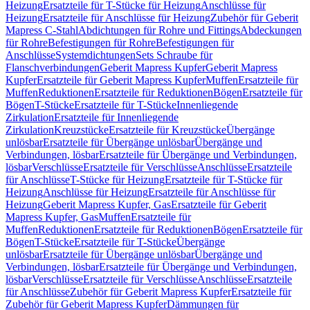
Heizung
Ersatzteile für T-Stücke für Heizung
Anschlüsse für
Heizung
Ersatzteile für Anschlüsse für Heizung
Zubehör für Geberit
Mapress C-Stahl
Abdichtungen für Rohre und Fittings
Abdeckungen
für Rohre
Befestigungen für Rohre
Befestigungen für
Anschlüsse
Systemdichtungen
Sets Schraube für
Flanschverbindungen
Geberit Mapress Kupfer
Geberit Mapress
Kupfer
Ersatzteile für Geberit Mapress Kupfer
Muffen
Ersatzteile für
Muffen
Reduktionen
Ersatzteile für Reduktionen
Bögen
Ersatzteile für
Bögen
T-Stücke
Ersatzteile für T-Stücke
Innenliegende
Zirkulation
Ersatzteile für Innenliegende
Zirkulation
Kreuzstücke
Ersatzteile für Kreuzstücke
Übergänge
unlösbar
Ersatzteile für Übergänge unlösbar
Übergänge und
Verbindungen, lösbar
Ersatzteile für Übergänge und Verbindungen,
lösbar
Verschlüsse
Ersatzteile für Verschlüsse
Anschlüsse
Ersatzteile
für Anschlüsse
T-Stücke für Heizung
Ersatzteile für T-Stücke für
Heizung
Anschlüsse für Heizung
Ersatzteile für Anschlüsse für
Heizung
Geberit Mapress Kupfer, Gas
Ersatzteile für Geberit
Mapress Kupfer, Gas
Muffen
Ersatzteile für
Muffen
Reduktionen
Ersatzteile für Reduktionen
Bögen
Ersatzteile für
Bögen
T-Stücke
Ersatzteile für T-Stücke
Übergänge
unlösbar
Ersatzteile für Übergänge unlösbar
Übergänge und
Verbindungen, lösbar
Ersatzteile für Übergänge und Verbindungen,
lösbar
Verschlüsse
Ersatzteile für Verschlüsse
Anschlüsse
Ersatzteile
für Anschlüsse
Zubehör für Geberit Mapress Kupfer
Ersatzteile für
Zubehör für Geberit Mapress Kupfer
Dämmungen für