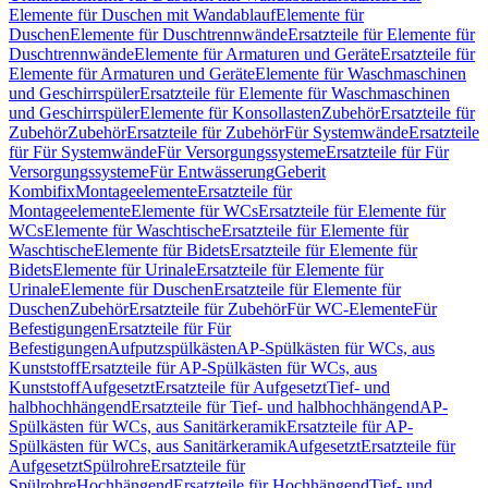
Elemente für Duschen mit Wandablauf
Elemente für
Duschen
Elemente für Duschtrennwände
Ersatzteile für Elemente für
Duschtrennwände
Elemente für Armaturen und Geräte
Ersatzteile für
Elemente für Armaturen und Geräte
Elemente für Waschmaschinen
und Geschirrspüler
Ersatzteile für Elemente für Waschmaschinen
und Geschirrspüler
Elemente für Konsollasten
Zubehör
Ersatzteile für
Zubehör
Zubehör
Ersatzteile für Zubehör
Für Systemwände
Ersatzteile
für Für Systemwände
Für Versorgungssysteme
Ersatzteile für Für
Versorgungssysteme
Für Entwässerung
Geberit
Kombifix
Montageelemente
Ersatzteile für
Montageelemente
Elemente für WCs
Ersatzteile für Elemente für
WCs
Elemente für Waschtische
Ersatzteile für Elemente für
Waschtische
Elemente für Bidets
Ersatzteile für Elemente für
Bidets
Elemente für Urinale
Ersatzteile für Elemente für
Urinale
Elemente für Duschen
Ersatzteile für Elemente für
Duschen
Zubehör
Ersatzteile für Zubehör
Für WC-Elemente
Für
Befestigungen
Ersatzteile für Für
Befestigungen
Aufputzspülkästen
AP-Spülkästen für WCs, aus
Kunststoff
Ersatzteile für AP-Spülkästen für WCs, aus
Kunststoff
Aufgesetzt
Ersatzteile für Aufgesetzt
Tief- und
halbhochhängend
Ersatzteile für Tief- und halbhochhängend
AP-
Spülkästen für WCs, aus Sanitärkeramik
Ersatzteile für AP-
Spülkästen für WCs, aus Sanitärkeramik
Aufgesetzt
Ersatzteile für
Aufgesetzt
Spülrohre
Ersatzteile für
Spülrohre
Hochhängend
Ersatzteile für Hochhängend
Tief- und