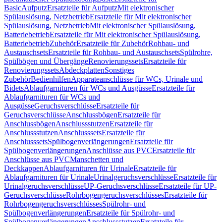
Basic
Aufputz
Ersatzteile für Aufputz
Mit elektronischer
Spülauslösung, Netzbetrieb
Ersatzteile für Mit elektronischer
Spülauslösung, Netzbetrieb
Mit elektronischer Spülauslösung,
Batteriebetrieb
Ersatzteile für Mit elektronischer Spülauslösung,
Batteriebetrieb
Zubehör
Ersatzteile für Zubehör
Rohbau- und
Austauschsets
Ersatzteile für Rohbau- und Austauschsets
Spülrohre,
Spülbögen und Übergänge
Renovierungssets
Ersatzteile für
Renovierungssets
Abdeckplatten
Sonstiges
Zubehör
Bedienhilfen
Apparateanschlüsse für WCs, Urinale und
Bidets
Ablaufgarnituren für WCs und Ausgüsse
Ersatzteile für
Ablaufgarnituren für WCs und
Ausgüsse
Geruchsverschlüsse
Ersatzteile für
Geruchsverschlüsse
Anschlussbögen
Ersatzteile für
Anschlussbögen
Anschlussstutzen
Ersatzteile für
Anschlussstutzen
Anschlusssets
Ersatzteile für
Anschlusssets
Spülbogenverlängerungen
Ersatzteile für
Spülbogenverlängerungen
Anschlüsse aus PVC
Ersatzteile für
Anschlüsse aus PVC
Manschetten und
Deckkappen
Ablaufgarnituren für Urinale
Ersatzteile für
Ablaufgarnituren für Urinale
Urinalgeruchsverschlüsse
Ersatzteile für
Urinalgeruchsverschlüsse
UP-Geruchsverschlüsse
Ersatzteile für UP-
Geruchsverschlüsse
Rohrbogengeruchsverschlüsses
Ersatzteile für
Rohrbogengeruchsverschlüsses
Spülrohr- und
Spülbogenverlängerungen
Ersatzteile für Spülrohr- und
Spülbogenverlängerungen
Anschlussstutzen
Ersatzteile für