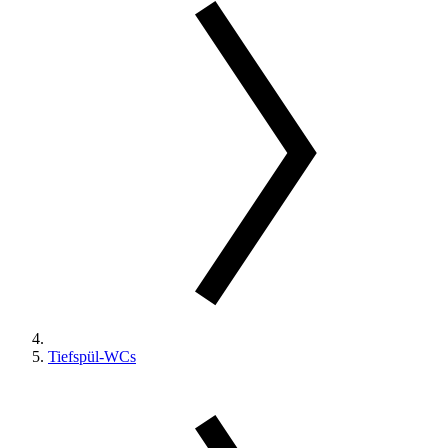
Tiefspül-WCs