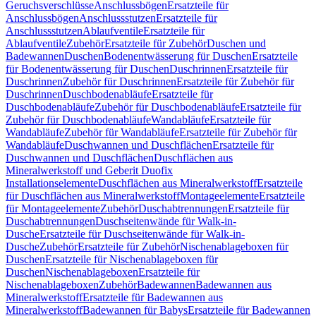
Geruchsverschlüsse
Anschlussbögen
Ersatzteile für
Anschlussbögen
Anschlussstutzen
Ersatzteile für
Anschlussstutzen
Ablaufventile
Ersatzteile für
Ablaufventile
Zubehör
Ersatzteile für Zubehör
Duschen und
Badewannen
Duschen
Bodenentwässerung für Duschen
Ersatzteile
für Bodenentwässerung für Duschen
Duschrinnen
Ersatzteile für
Duschrinnen
Zubehör für Duschrinnen
Ersatzteile für Zubehör für
Duschrinnen
Duschbodenabläufe
Ersatzteile für
Duschbodenabläufe
Zubehör für Duschbodenabläufe
Ersatzteile für
Zubehör für Duschbodenabläufe
Wandabläufe
Ersatzteile für
Wandabläufe
Zubehör für Wandabläufe
Ersatzteile für Zubehör für
Wandabläufe
Duschwannen und Duschflächen
Ersatzteile für
Duschwannen und Duschflächen
Duschflächen aus
Mineralwerkstoff und Geberit Duofix
Installationselemente
Duschflächen aus Mineralwerkstoff
Ersatzteile
für Duschflächen aus Mineralwerkstoff
Montageelemente
Ersatzteile
für Montageelemente
Zubehör
Duschabtrennungen
Ersatzteile für
Duschabtrennungen
Duschseitenwände für Walk-in-
Dusche
Ersatzteile für Duschseitenwände für Walk-in-
Dusche
Zubehör
Ersatzteile für Zubehör
Nischenablageboxen für
Duschen
Ersatzteile für Nischenablageboxen für
Duschen
Nischenablageboxen
Ersatzteile für
Nischenablageboxen
Zubehör
Badewannen
Badewannen aus
Mineralwerkstoff
Ersatzteile für Badewannen aus
Mineralwerkstoff
Badewannen für Babys
Ersatzteile für Badewannen