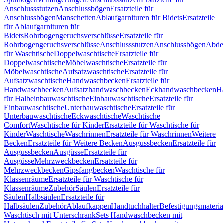
Anschlussstutzen
Anschlussbögen
Ersatzteile für
Anschlussbögen
Manschetten
Ablaufgarnituren für Bidets
Ersatzteile
für Ablaufgarnituren für
Bidets
Rohrbogengeruchsverschlüsse
Ersatzteile für
Rohrbogengeruchsverschlüsse
Anschlussstutzen
Anschlussbögen
Abde
für Waschtische
Doppelwaschtische
Ersatzteile für
Doppelwaschtische
Möbelwaschtische
Ersatzteile für
Möbelwaschtische
Aufsatzwaschtische
Ersatzteile für
Aufsatzwaschtische
Handwaschbecken
Ersatzteile für
Handwaschbecken
Aufsatzhandwaschbecken
Eckhandwaschbecken
H
für Halbeinbauwaschtische
Einbauwaschtische
Ersatzteile für
Einbauwaschtische
Unterbauwaschtische
Ersatzteile für
Unterbauwaschtische
Eckwaschtische
Waschtische
Comfort
Waschtische für Kinder
Ersatzteile für Waschtische für
Kinder
Waschtische
Waschrinnen
Ersatzteile für Waschrinnen
Weitere
Becken
Ersatzteile für Weitere Becken
Ausgussbecken
Ersatzteile für
Ausgussbecken
Ausgüsse
Ersatzteile für
Ausgüsse
Mehrzweckbecken
Ersatzteile für
Mehrzweckbecken
Gipsfangbecken
Waschtische für
Klassenräume
Ersatzteile für Waschtische für
Klassenräume
Zubehör
Säulen
Ersatzteile für
Säulen
Halbsäulen
Ersatzteile für
Halbsäulen
Zubehör
Ablaufkappen
Handtuchhalter
Befestigungsmateria
Waschtisch mit Unterschrank
Sets Handwaschbecken mit