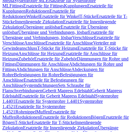
Mepla
Systemrohre ML
Ersatzteile für Systemrohre
ML
Fittings
Ersatzteile für Fittings
Kupplungen
Ersatzteile für
Kupplungen
Reduktionen
Ersatzteile für
Reduktionen
Winkel
Ersatzteile für Winkel
T-Stücke
Ersatzteile für T-
Stücke
Innenliegende Zirkulation
Ersatzteile für Innenliegende
Zirkulation
Übergänge unlösbar
Ersatzteile für Übergänge
unlösbar
Übergänge und Verbindungen, lösbar
Ersatzteile für
Übergänge und Verbindungen, lösbar
Verschlüsse
Ersatzteile für
Verschlüsse
Anschlüsse
Ersatzteile für Anschlüsse
Verteiler mit
Gewindeanschluss
T-Stücke für Heizung
Ersatzteile für T-Stücke für
Heizung
Anschlüsse für Heizung
Ersatzteile für Anschlüsse für
Heizung
Zubehör
Ersatzteile für Zubehör
Dämmungen für Rohre und
Fittings
Dämmungen für Anschlüsse
Abdichtungen für Rohre und
Fittings
Abdichtungen für Anschlüsse
Abdeckungen für
Rohre
Befestigungen für Rohre
Befestigungen für
Anschlüsse
Ersatzteile für Befestigungen für
Anschlüsse
Systemdichtungen
Sets Schraube für
Flanschverbindungen
Geberit Mapress Edelstahl
Geberit Mapress
Edelstahl
Ersatzteile für Geberit Mapress Edelstahl
Systemrohre
1.4401
Ersatzteile für Systemrohre 1.4401
Systemrohre
1.4521
Ersatzteile für Systemrohre
1.4521
Rohrnippel
Muffen
Ersatzteile für
Muffen
Reduktionen
Ersatzteile für Reduktionen
Bögen
Ersatzteile für
Bögen
T-Stücke
Ersatzteile für T-Stücke
Innenliegende
Zirkulation
Ersatzteile für Innenliegende Zirkulation
Übergänge