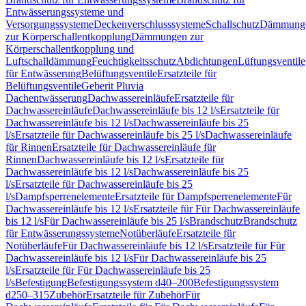
Entwässerungssysteme und
Versorgungssysteme
Deckenverschlusssysteme
Schallschutz
Dämmung
zur Körperschallentkopplung
Dämmungen zur
Körperschallentkopplung und
Luftschalldämmung
Feuchtigkeitsschutz
Abdichtungen
Lüftungsventile
für Entwässerung
Belüftungsventile
Ersatzteile für
Belüftungsventile
Geberit Pluvia
Dachentwässerung
Dachwassereinläufe
Ersatzteile für
Dachwassereinläufe
Dachwassereinläufe bis 12 l/s
Ersatzteile für
Dachwassereinläufe bis 12 l/s
Dachwassereinläufe bis 25
l/s
Ersatzteile für Dachwassereinläufe bis 25 l/s
Dachwassereinläufe
für Rinnen
Ersatzteile für Dachwassereinläufe für
Rinnen
Dachwassereinläufe bis 12 l/s
Ersatzteile für
Dachwassereinläufe bis 12 l/s
Dachwassereinläufe bis 25
l/s
Ersatzteile für Dachwassereinläufe bis 25
l/s
Dampfsperrenelemente
Ersatzteile für Dampfsperrenelemente
Für
Dachwassereinläufe bis 12 l/s
Ersatzteile für Für Dachwassereinläufe
bis 12 l/s
Für Dachwassereinläufe bis 25 l/s
Brandschutz
Brandschutz
für Entwässerungssysteme
Notüberläufe
Ersatzteile für
Notüberläufe
Für Dachwassereinläufe bis 12 l/s
Ersatzteile für Für
Dachwassereinläufe bis 12 l/s
Für Dachwassereinläufe bis 25
l/s
Ersatzteile für Für Dachwassereinläufe bis 25
l/s
Befestigung
Befestigungssystem d40–200
Befestigungssystem
d250–315
Zubehör
Ersatzteile für Zubehör
Für