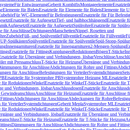
ssysteme
Für Entwässerung
Geberit Kombifix
Montageelemente
Ersatztei
he
Elemente für Bidets
Ersatzteile für Elemente für Bidets
Elemente für U
 Zubehör
Für WC-Elemente
Für Befestigungen
Ersatzteile für Für Befest
esetzt
Ersatzteile für Aufgesetzt
Tief- und halbhochhängend
Ersatzteile 
amik
Aufgesetzt
Ersatzteile für Aufgesetzt
Spülrohre
Ersatzteile für Spülr
le für Anschlüsse
Dichtungen
Manschetten
Nippel, Rosetten und
ohre
Zubehör
Füll- und Spülventile
Füllventile
Ersatzteile für Füllventile
Fü
ür UP-Spülkästen
Spülventile
Ersatzteile für Spülventile
Spül-Stopp-Spülu
ung
Innengarnituren
Ersatzteile für Innengarnituren
2-Mengen-Spülung
Er
ttings
Ersatzteile für Fittings
Kupplungen
Reduktionen
Bögen
T-Stücke
In
Ersatzteile für Übergänge und Verbindungen, lösbar
Verschlüsse
Anschlü
iler mit Pressanschluss
T-Stücke für Heizung
Übergänge und Verbindung
ämmungen für Anschlüsse
Abdichtungen für Rohre und Fittings
Abdich
gungen für Anschlüsse
Befestigungen für Verteiler
Systemdichtungen
Set
 PB
Ersatzteile für Systemrohre PB
Systemrohre Heizung ML
Ersatzteil
le für Reduktionen
Winkel
Ersatzteile für Winkel
T-Stücke
Ersatzteile für 
nge und Verbindungen, lösbar
Anschlussdosen
Ersatzteile für Anschlussd
it Gewindeanschluss
Anschlüsse für Heizung
Ersatzteile für Anschlüsse 
Fittings
Abdichtungen für Anschlüsse
Abdeckungen für Rohre
Befestig
für Verteiler
Systemdichtungen
Geberit Mepla
Systemrohre ML
Ersatzte
le für Reduktionen
Winkel
Ersatzteile für Winkel
T-Stücke
Ersatzteile für 
rgänge und Verbindungen, lösbar
Ersatzteile für Übergänge und Verbi
deanschluss
T-Stücke für Heizung
Ersatzteile für T-Stücke für Heizung
An
ttings
Dämmungen für Anschlüsse
Abdichtungen für Rohre und Fitting
für Anschlüsse
Systemdichtungen
Sets Schraube für Flanschverbindung