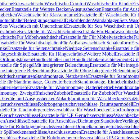
htische
Eckwaschtische
Waschtische Comfort
Waschtische für Kinder
Ers
Becken
Ersatzteile für Weitere Becken
Ausgussbecken
Ersatzteile für Au
ngbecken
Waschtische für Klassenräume
Ersatzteile für Waschtische fü
ndtuchhalter
Befestigungsmaterial
Dekorblenden
Wandablagen
Sets Wasc
Sets Waschtisch mit Unterschrank
Ersatzteile für Sets Waschtisch mit 
rschränke
Ersatzteile für Waschtischunterschränke
Für Handwaschbeck
schtische
Für Möbelwaschtische
Ersatzteile für Für Möbelwaschtische
Fü
rsatzteile für Waschtischplatten
Für Aufsatzwaschtisch Schalenform
Ers
änke
Ersatzteile für Seitenschränke
Niedrige Seitenschränke
Ersatzteile f
ängeschränke
Ersatzteile für Hängeschränke
Weitere Möbel
Ersatzteile 
d Ordnungsboxen
Handtuchhalter und Handtuchhaken
Lichtelemente
Grif
tzteile für Spiegel
Mit integrierter Beleuchtung
Ersatzteile für Mit integr
ne integrierte Beleuchtung
Ersatzteile für Ohne integrierte Beleuchtung
aschtischarmaturen
Standmontage, Netzbetrieb
Ersatzteile für Standmont
eile für Standmontage, Generatorbetrieb
Standmontage, Einhebelmische
tteriebetrieb
Ersatzteile für Wandmontage, Batteriebetrieb
Wandmontage
ndmontage, Zweigriffmischer
Zubehör
Ersatzteile für Zubehör
Für Wascht
n, Geräte und Ausgussbecken
Ablaufgarnituren für Waschbecken
Ersatzt
ngeruchsverschlüsse
Rohrbogengeruchsverschlüsse, Raumsparmodell
Er
zteile für Tauchrohrgeruchsverschlüsse für Waschbecken
Tauchrohrgeru
Geruchsverschlüsse
Ersatzteile für UP-Geruchsverschlüsse
Waschbecken
en
Anschlüsse
Ersatzteile für Anschlüsse
Dichtungen
Standrohre
Verläng
teile für Rohrbogengeruchsverschlüsse
Doppelkammergeruchsverschlüs
für Spülbeckenanschlüsse
Anschlussstutzen
Ersatzteile für Anschlussstutz
rschlüsse
Ersatzteile für Rohrbogengeruchsverschlüsse
UP-Geruchsvers