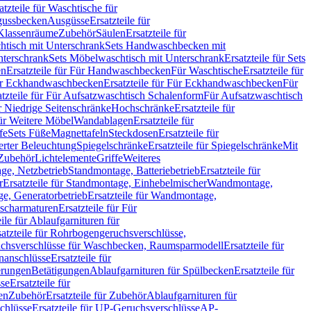
atzteile für Waschtische für
sgussbecken
Ausgüsse
Ersatzteile für
r Klassenräume
Zubehör
Säulen
Ersatzteile für
htisch mit Unterschrank
Sets Handwaschbecken mit
Unterschrank
Sets Möbelwaschtisch mit Unterschrank
Ersatzteile für Sets
en
Ersatzteile für Für Handwaschbecken
Für Waschtische
Ersatzteile für
r Eckhandwaschbecken
Ersatzteile für Für Eckhandwaschbecken
Für
atzteile für Für Aufsatzwaschtisch Schalenform
Für Aufsatzwaschtisch
ür Niedrige Seitenschränke
Hochschränke
Ersatzteile für
für Weitere Möbel
Wandablagen
Ersatzteile für
fe
Sets Füße
Magnettafeln
Steckdosen
Ersatzteile für
ierter Beleuchtung
Spiegelschränke
Ersatzteile für Spiegelschränke
Mit
Zubehör
Lichtelemente
Griffe
Weiteres
age, Netzbetrieb
Standmontage, Batteriebetrieb
Ersatzteile für
r
Ersatzteile für Standmontage, Einhebelmischer
Wandmontage,
, Generatorbetrieb
Ersatzteile für Wandmontage,
ischarmaturen
Ersatzteile für Für
eile für Ablaufgarnituren für
satzteile für Rohrbogengeruchsverschlüsse,
chsverschlüsse für Waschbecken, Raumsparmodell
Ersatzteile für
anschlüsse
Ersatzteile für
erungen
Betätigungen
Ablaufgarnituren für Spülbecken
Ersatzteile für
se
Ersatzteile für
en
Zubehör
Ersatzteile für Zubehör
Ablaufgarnituren für
chlüsse
Ersatzteile für UP-Geruchsverschlüsse
AP-