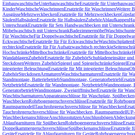
Einbauwaschtische
Unterbauwaschtische
Ersatzteile für Unterbauwasc
Kinder
Waschtische
Waschrinnen
Ersatzteile für Waschrinnen
Weitere 
Ausgüsse
Mehrzweckbecken
Ersatzteile für Mehrzweckbecken
Gipsfa
Säulen
Halbsäulen
Ersatzteile für Halbsäulen
Zubehör
Ablaufkappen
Ha
Unterschrank
Ersatzteile für Sets Handwaschbecken mit Unterschrank
Möbelwaschtisch mit Unterschrank
Badezimmermöbel
Waschtischunte
Für Waschtische
Für Doppelwaschtische
Ersatzteile für Für Doppelwa
Eckwaschtische
Ersatzteile für Für Eckwaschtische
Waschtischplatten
E
rechteckig
Ersatzteile für Für Aufsatzwaschtisch rechteckig
Seitenschr
Hochschränke
Mittelhochschränke
Ersatzteile für Mittelhochschränke
H
Wandablagen
Zubehör
Ersatzteile für Zubehör
Schubladeneinsätze un
Steckdosen
Weiteres Zubehör
Spiegel und Spiegelschränke
Spiegel
Ersa
integrierter Beleuchtung
Ersatzteile für Mit integrierter Beleuchtung
Oh
Zubehör
Steckdosen
Armaturen
Waschtischarmaturen
Ersatzteile für W
Standmontage, Batteriebetrieb
Standmontage, Generatorbetrieb
Ersatzt
Netzbetrieb
Ersatzteile für Wandmontage, Netzbetrieb
Wandmontage, Ba
Generatorbetrieb
Wandmontage, Zweigriffmischer
Ersatzteile für Wa
Waschtischarmaturen
Apparateanschlüsse für Waschplatz, Spülbecke
Waschbecken
Rohrbogengeruchsverschlüsse
Ersatzteile für Rohrboge
Raumsparmodell
Tauchrohrgeruchsverschlüsse für Waschbecken
Ersat
Tauchrohrgeruchsverschlüsse für Waschbecken, Raumsparmodell
UP-
Waschbeckenanschlüsse
Anschlussstutzen
Anschlussbögen
Abdeckung
Ablaufgarnituren für Spülbecken
Rohrbogengeruchsverschlüsse
Ersatz
Doppelkammergeruchsverschlüsse
Spülbeckenanschlüsse
Ersatzteile 
Geräte
Ersatzteile für Ablaufgarnituren für Geräte
Rohrbogengeruchsve