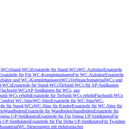
nd-WCs
Stand-WCs
Ersatzteile für Stand-WCs
WC-Aufsätze
Ersatzteile
Ersatzteile für Für WC-Komplettanlagen
Für WC-Aufsätze
Ersatzteile
fsätze und WC-Komplettanlagen
WCs
Verbrauchsmaterial
WCs und
d-WCs
Ersatzteile für Stand-WCs
Tiefspül-WCs für AP-Spülkasten
r Flachspül-WCs
AP-Spülkästen für WCs, aus
fspül-WCs erhöht
Ersatzteile für Tiefspül-WCs erhöht
Flachspül-WCs
r Comfort WC-Sitze
WC-Sitze
Ersatzteile für WC-Sitze
WC-
eile für Stand-WCs
WC-Sitze für Kinder
Ersatzteile für WC-Sitze für
ts
Wandbidets
Ersatzteile für Wandbidets
Standbidets
Ersatzteile für
Sigma UP-Spülkästen
Ersatzteile für Für Sigma UP-Spülkästen
Für
a UP-Spülkästen
Ersatzteile für Für Delta UP-Spülkästen
Für Twinline
hsmaterial
WC-Steuerungen mit elektronischer