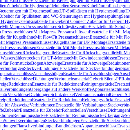
n für Anschlüsse
Ersatzteile für Befestigungen für Anschlüsse
Systemdi
iten
Zubehör für Hygienespüleinheiten
Sensoren
Kabel
Durchflussbegren
-Steuerungen mit Hygienespülung
UP-Spülkästen mit Hygienespülung
Hy
r Zubehör für Spülkästen und WC-Steuerungen mit Hygienespülung
Sens
t Hygienesystem
Ersatzteile für Geberit Connect Zubehör für Geberit 
le
Mit Mapress Pressanschlüssen
Schrägsitzventile
Ersatzteile für Schrägs
a Pressanschlüssen
Mit Mapress Pressanschlüssen
Ersatzteile für Mit Ma
eile für Kugelhähne
Mit FlowFit Pressanschlüssen
Ersatzteile für Mit F
 Mit Mapress Pressanschlüssen
Kugelhähne für UP-Montage
Ersatzteile
la Pressanschlüssen
Ersatzteile für Mit Mepla Pressanschlüssen
Mit Map
eanschlüssen
Rückschlagventile
Ersatzteile für Rückschlagventile
Mit Map
ür Wasserzählerstrecken für UP-Montage
Mit Gewindeanschlüssen
Ersatz
le für Formstücke
Bögen
Abzweige
Ersatzteile für Abzweige
Reduktione
verbindungen
Steckverbindungen
Ersatzteile für Steckverbindungen
Span
Apparateanschlüsse
Anschlussbögen
Ersatzteile für Anschlussbögen
Ansch
hellen
Verschlüsse
Dichtungen
Verbrauchsmaterial
Geberit Silent-PP
Roh
weige
Reduktionen
Ersatzteile für Reduktionen
Reinigungsstücke
Ersatzte
allverbindungen
Übergänge auf andere Werkstoffe
Apparateanschlüsse
E
ehör
Verschlüsse
Dichtungen
Schutzdeckel
Verbrauchsmaterial
Geberit Si
weige
Reduktionen
Ersatzteile für Reduktionen
Reinigungsstücke
Ersatzte
ile für Abzweige
Verbindungen
Ersatzteile für Verbindungen
Steckverbi
ffe
Zubehör
Ersatzteile für Zubehör
Rohrschellen
Verschlüsse
Dichtungen
ktionen
Reinigungsstücke
Ersatzteile für Reinigungsstücke
Übergänge
So
gen
Schweißverbindungen
Steckverbindungen
Ersatzteile für Steckverbi
bindungen
Flanschverbindungen
Bundbüchsen
Apparateanschlüsse
Ersatz