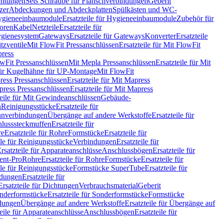
chtungen
Sets Schraube für Flanschverbindungen
Geberit
zer
Abdeckungen und Abdeckplatten
Spülkästen und WC-
gieneeinbaumodule
Ersatzteile für Hygieneeinbaumodule
Zubehör für
oren
Kabel
Netzteile
Ersatzteile für
Hygienesystem
Gateways
Ersatzteile für Gateways
Konverter
Ersatzteile
itzventile
Mit FlowFit Pressanschlüssen
Ersatzteile für Mit FlowFit
press
lowFit Pressanschlüssen
Mit Mepla Pressanschlüssen
Ersatzteile für Mit
 für Kugelhähne für UP-Montage
Mit FlowFit
ress Pressanschlüssen
Ersatzteile für Mit Mapress
ress Pressanschlüssen
Ersatzteile für Mit Mapress
teile für Mit Gewindeanschlüssen
Gebäude-
n
Reinigungsstücke
Ersatzteile für
nverbindungen
Übergänge auf andere Werkstoffe
Ersatzteile für
lusssteckmuffen
Ersatzteile für
re
Ersatzteile für Rohre
Formstücke
Ersatzteile für
ile für Reinigungsstücke
Verbindungen
Ersatzteile für
rsatzteile für Apparateanschlüsse
Anschlussbögen
Ersatzteile für
lent-Pro
Rohre
Ersatzteile für Rohre
Formstücke
Ersatzteile für
ile für Reinigungsstücke
Formstücke SuperTube
Ersatzteile für
ndungen
Ersatzteile für
Ersatzteile für Dichtungen
Verbrauchsmaterial
Geberit
nderformstücke
Ersatzteile für Sonderformstücke
Formstücke
ndungen
Übergänge auf andere Werkstoffe
Ersatzteile für Übergänge auf
teile für Apparateanschlüsse
Anschlussbögen
Ersatzteile für