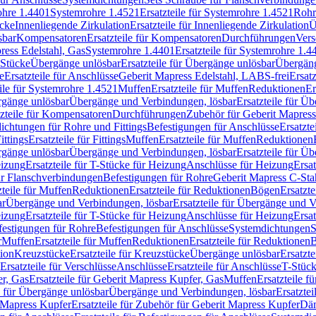
rohre 1.4401
Systemrohre 1.4521
Ersatzteile für Systemrohre 1.4521
Rohr
ücke
Innenliegende Zirkulation
Ersatzteile für Innenliegende Zirkulation
Ü
sbar
Kompensatoren
Ersatzteile für Kompensatoren
Durchführungen
Vers
press Edelstahl, Gas
Systemrohre 1.4401
Ersatzteile für Systemrohre 1.4
-Stücke
Übergänge unlösbar
Ersatzteile für Übergänge unlösbar
Übergäng
e
Ersatzteile für Anschlüsse
Geberit Mapress Edelstahl, LABS-frei
Ersat
eile für Systemrohre 1.4521
Muffen
Ersatzteile für Muffen
Reduktionen
Er
ergänge unlösbar
Übergänge und Verbindungen, lösbar
Ersatzteile für Ü
tzteile für Kompensatoren
Durchführungen
Zubehör für Geberit Mapress
ichtungen für Rohre und Fittings
Befestigungen für Anschlüsse
Ersatzte
ittings
Ersatzteile für Fittings
Muffen
Ersatzteile für Muffen
Reduktionen
ergänge unlösbar
Übergänge und Verbindungen, lösbar
Ersatzteile für Ü
eizung
Ersatzteile für T-Stücke für Heizung
Anschlüsse für Heizung
Ersat
ür Flanschverbindungen
Befestigungen für Rohre
Geberit Mapress C-Sta
zteile für Muffen
Reduktionen
Ersatzteile für Reduktionen
Bögen
Ersatzte
ar
Übergänge und Verbindungen, lösbar
Ersatzteile für Übergänge und 
eizung
Ersatzteile für T-Stücke für Heizung
Anschlüsse für Heizung
Ersat
festigungen für Rohre
Befestigungen für Anschlüsse
Systemdichtungen
S
r
Muffen
Ersatzteile für Muffen
Reduktionen
Ersatzteile für Reduktionen
tion
Kreuzstücke
Ersatzteile für Kreuzstücke
Übergänge unlösbar
Ersatzt
Ersatzteile für Verschlüsse
Anschlüsse
Ersatzteile für Anschlüsse
T-Stück
r, Gas
Ersatzteile für Geberit Mapress Kupfer, Gas
Muffen
Ersatzteile f
e für Übergänge unlösbar
Übergänge und Verbindungen, lösbar
Ersatzte
 Mapress Kupfer
Ersatzteile für Zubehör für Geberit Mapress Kupfer
Däm