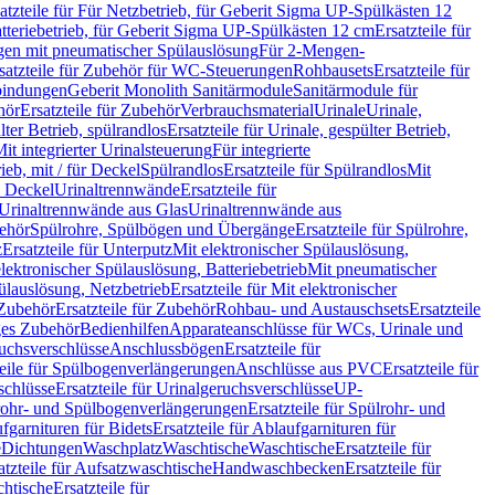
atzteile für Für Netzbetrieb, für Geberit Sigma UP-Spülkästen 12
tteriebetrieb, für Geberit Sigma UP-Spülkästen 12 cm
Ersatzteile für
gen mit pneumatischer Spülauslösung
Für 2-Mengen-
satzteile für Zubehör für WC-Steuerungen
Rohbausets
Ersatzteile für
bindungen
Geberit Monolith Sanitärmodule
Sanitärmodule für
hör
Ersatzteile für Zubehör
Verbrauchsmaterial
Urinale
Urinale,
lter Betrieb, spülrandlos
Ersatzteile für Urinale, gespülter Betrieb,
Mit integrierter Urinalsteuerung
Für integrierte
rieb, mit / für Deckel
Spülrandlos
Ersatzteile für Spülrandlos
Mit
e Deckel
Urinaltrennwände
Ersatzteile für
r Urinaltrennwände aus Glas
Urinaltrennwände aus
ehör
Spülrohre, Spülbögen und Übergänge
Ersatzteile für Spülrohre,
z
Ersatzteile für Unterputz
Mit elektronischer Spülauslösung,
 elektronischer Spülauslösung, Batteriebetrieb
Mit pneumatischer
ülauslösung, Netzbetrieb
Ersatzteile für Mit elektronischer
Zubehör
Ersatzteile für Zubehör
Rohbau- und Austauschsets
Ersatzteile
ges Zubehör
Bedienhilfen
Apparateanschlüsse für WCs, Urinale und
ruchsverschlüsse
Anschlussbögen
Ersatzteile für
teile für Spülbogenverlängerungen
Anschlüsse aus PVC
Ersatzteile für
schlüsse
Ersatzteile für Urinalgeruchsverschlüsse
UP-
rohr- und Spülbogenverlängerungen
Ersatzteile für Spülrohr- und
fgarnituren für Bidets
Ersatzteile für Ablaufgarnituren für
e
Dichtungen
Waschplatz
Waschtische
Waschtische
Ersatzteile für
atzteile für Aufsatzwaschtische
Handwaschbecken
Ersatzteile für
htische
Ersatzteile für