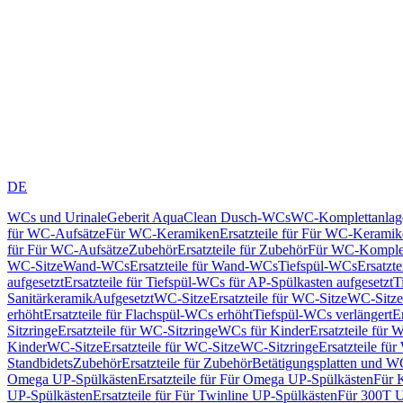
DE
WCs und Urinale
Geberit AquaClean Dusch-WCs
WC-Komplettanlag
für WC-Aufsätze
Für WC-Keramiken
Ersatzteile für Für WC-Kerami
für Für WC-Aufsätze
Zubehör
Ersatzteile für Zubehör
Für WC-Komplet
WC-Sitze
Wand-WCs
Ersatzteile für Wand-WCs
Tiefspül-WCs
Ersatzt
aufgesetzt
Ersatzteile für Tiefspül-WCs für AP-Spülkasten aufgesetzt
T
Sanitärkeramik
Aufgesetzt
WC-Sitze
Ersatzteile für WC-Sitze
WC-Sitze
erhöht
Ersatzteile für Flachspül-WCs erhöht
Tiefspül-WCs verlängert
E
Sitzringe
Ersatzteile für WC-Sitzringe
WCs für Kinder
Ersatzteile für 
Kinder
WC-Sitze
Ersatzteile für WC-Sitze
WC-Sitzringe
Ersatzteile fü
Standbidets
Zubehör
Ersatzteile für Zubehör
Betätigungsplatten und W
Omega UP-Spülkästen
Ersatzteile für Für Omega UP-Spülkästen
Für 
UP-Spülkästen
Ersatzteile für Für Twinline UP-Spülkästen
Für 300T U