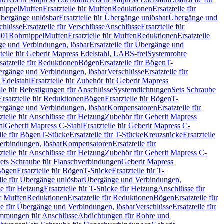
nippel
Muffen
Ersatzteile für Muffen
Reduktionen
Ersatzteile für
bergänge unlösbar
Ersatzteile für Übergänge unlösbar
Übergänge und
chlüsse
Ersatzteile für Verschlüsse
Anschlüsse
Ersatzteile für
401
Rohrnippel
Muffen
Ersatzteile für Muffen
Reduktionen
Ersatzteile
e und Verbindungen, lösbar
Ersatzteile für Übergänge und
zteile für Geberit Mapress Edelstahl, LABS-frei
Systemrohre
satzteile für Reduktionen
Bögen
Ersatzteile für Bögen
T-
bergänge und Verbindungen, lösbar
Verschlüsse
Ersatzteile für
 Edelstahl
Ersatzteile für Zubehör für Geberit Mapress
ile für Befestigungen für Anschlüsse
Systemdichtungen
Sets Schraube
Ersatzteile für Reduktionen
Bögen
Ersatzteile für Bögen
T-
bergänge und Verbindungen, lösbar
Kompensatoren
Ersatzteile für
zteile für Anschlüsse für Heizung
Zubehör für Geberit Mapress
hl
Geberit Mapress C-Stahl
Ersatzteile für Geberit Mapress C-
ile für Bögen
T-Stücke
Ersatzteile für T-Stücke
Kreuzstücke
Ersatzteile
Verbindungen, lösbar
Kompensatoren
Ersatzteile für
zteile für Anschlüsse für Heizung
Zubehör für Geberit Mapress C-
ets Schraube für Flanschverbindungen
Geberit Mapress
Bögen
Ersatzteile für Bögen
T-Stücke
Ersatzteile für T-
eile für Übergänge unlösbar
Übergänge und Verbindungen,
e für Heizung
Ersatzteile für T-Stücke für Heizung
Anschlüsse für
ür Muffen
Reduktionen
Ersatzteile für Reduktionen
Bögen
Ersatzteile für
ile für Übergänge und Verbindungen, lösbar
Verschlüsse
Ersatzteile für
mungen für Anschlüsse
Abdichtungen für Rohre und