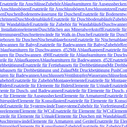
Ersatzteile für Anschlüsse
Zubehör
Ablaufgarnituren für Ausgussbecken
Anschlussbögen
Ersatzteile für Anschlussbögen
Anschlussstutzen
Ersatz
nen
Duschen
Bodenentwässerung für Duschen
Ersatzteile für Bodenent
schrinnen
Duschbodenabläufe
Ersatzteile für Duschbodenabläufe
Zubehör
für Wandabläufe
Ersatzteile für Zubehör für Wandabläufe
Duschwannen
Installationselemente
Duschflächen aus Mineralwerkstoff
Ersatzteile f
btrennungen
Duschseitenwände für Walk-in-Dusche
Ersatzteile für Dus
lageboxen für Duschen
Nischenablageboxen
Ersatzteile für Nischenabla
dewannen für Babys
Ersatzteile für Badewannen für Babys
Zubehör
Rep
 Ablaufgarnituren für Duschwannen, d52
Mit Ablaufkappen
Ersatzteile f
turen für Duschwannen, d90
Ersatzteile für Ablaufgarnituren für Dusc
teile für Ablaufkappen
Ablaufgarnituren für Badewannen, d52
Ersatztei
rehbetätigung
Ersatzteile für Fertigbausets für Drehbetätigung
Mit Drehbe
rtigbausets für Drehbetätigung und Zulauf
Mit Druckbetätigung PushCon
ituren für Badewannen
Anschlusssets
Ventilstopfen
Wasseranschlüsse
Inst
ubehör
Ersatzteile für Zubehör
Montageelemente
Ersatzteile für Montag
Bidets
Ersatzteile für Elemente für Bidets
Elemente für Urinale
Ersatztei
mente für Dusch- und Badewannen
Ersatzteile für Elemente für Dusch
ile für Elemente für Ausgussbecken
Elemente für Armaturen
Ersatzteile 
hirrspüler
Elemente für Konsollasten
Ersatzteile für Elemente für Konso
de
Ersatzteile für Systemwände
Tragsysteme
Zubehör für Vorfertigung
Er
ageelemente
Elemente für WCs
Ersatzteile für Elemente für WCs
Element
tzteile für Elemente für Urinale
Elemente für Duschen mit Wandablauf
E
r Duschtrennwände
Elemente für Armaturen und Geräte
Ersatzteile für E
hirrspüler
Elemente für Konsollasten
Zubehör
Ersatzteile für Zubehör
Zu