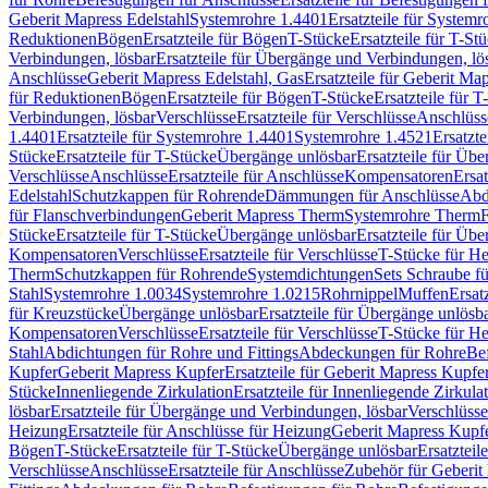
Geberit Mapress Edelstahl
Systemrohre 1.4401
Ersatzteile für System
Reduktionen
Bögen
Ersatzteile für Bögen
T-Stücke
Ersatzteile für T-St
Verbindungen, lösbar
Ersatzteile für Übergänge und Verbindungen, lö
Anschlüsse
Geberit Mapress Edelstahl, Gas
Ersatzteile für Geberit Ma
für Reduktionen
Bögen
Ersatzteile für Bögen
T-Stücke
Ersatzteile für T
Verbindungen, lösbar
Verschlüsse
Ersatzteile für Verschlüsse
Anschlüss
1.4401
Ersatzteile für Systemrohre 1.4401
Systemrohre 1.4521
Ersatzt
Stücke
Ersatzteile für T-Stücke
Übergänge unlösbar
Ersatzteile für Üb
Verschlüsse
Anschlüsse
Ersatzteile für Anschlüsse
Kompensatoren
Ersa
Edelstahl
Schutzkappen für Rohrende
Dämmungen für Anschlüsse
Abd
für Flanschverbindungen
Geberit Mapress Therm
Systemrohre Therm
F
Stücke
Ersatzteile für T-Stücke
Übergänge unlösbar
Ersatzteile für Üb
Kompensatoren
Verschlüsse
Ersatzteile für Verschlüsse
T-Stücke für H
Therm
Schutzkappen für Rohrende
Systemdichtungen
Sets Schraube f
Stahl
Systemrohre 1.0034
Systemrohre 1.0215
Rohrnippel
Muffen
Ersat
für Kreuzstücke
Übergänge unlösbar
Ersatzteile für Übergänge unlösb
Kompensatoren
Verschlüsse
Ersatzteile für Verschlüsse
T-Stücke für H
Stahl
Abdichtungen für Rohre und Fittings
Abdeckungen für Rohre
Be
Kupfer
Geberit Mapress Kupfer
Ersatzteile für Geberit Mapress Kupfe
Stücke
Innenliegende Zirkulation
Ersatzteile für Innenliegende Zirkula
lösbar
Ersatzteile für Übergänge und Verbindungen, lösbar
Verschlüsse
Heizung
Ersatzteile für Anschlüsse für Heizung
Geberit Mapress Kupfe
Bögen
T-Stücke
Ersatzteile für T-Stücke
Übergänge unlösbar
Ersatzteil
Verschlüsse
Anschlüsse
Ersatzteile für Anschlüsse
Zubehör für Geberit