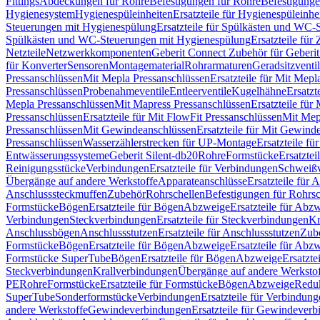
Fittings
Abdeckungen für Rohre
Befestigungen für Rohre
Befestigunge
Hygienesystem
Hygienespüleinheiten
Ersatzteile für Hygienespüleinhe
Steuerungen mit Hygienespülung
Ersatzteile für Spülkästen und WC
Spülkästen und WC-Steuerungen mit Hygienespülung
Ersatzteile fü
Netzteile
Netzwerkkomponenten
Geberit Connect Zubehör für Geberi
für Konverter
Sensoren
Montagematerial
Rohrarmaturen
Geradsitzventi
Pressanschlüssen
Mit Mepla Pressanschlüssen
Ersatzteile für Mit Mepl
Pressanschlüssen
Probenahmeventile
Entleerventile
Kugelhähne
Ersatzt
Mepla Pressanschlüssen
Mit Mapress Pressanschlüssen
Ersatzteile für
Pressanschlüssen
Ersatzteile für Mit FlowFit Pressanschlüssen
Mit Mep
Pressanschlüssen
Mit Gewindeanschlüssen
Ersatzteile für Mit Gewind
Pressanschlüssen
Wasserzählerstrecken für UP-Montage
Ersatzteile f
Entwässerungssysteme
Geberit Silent-db20
Rohre
Formstücke
Ersatztei
Reinigungsstücke
Verbindungen
Ersatzteile für Verbindungen
Schweiß
Übergänge auf andere Werkstoffe
Apparateanschlüsse
Ersatzteile für 
Anschlusssteckmuffen
Zubehör
Rohrschellen
Befestigungen für Rohrsc
Formstücke
Bögen
Ersatzteile für Bögen
Abzweige
Ersatzteile für Abz
Verbindungen
Steckverbindungen
Ersatzteile für Steckverbindungen
Kr
Anschlussbögen
Anschlussstutzen
Ersatzteile für Anschlussstutzen
Zub
Formstücke
Bögen
Ersatzteile für Bögen
Abzweige
Ersatzteile für Abz
Formstücke SuperTube
Bögen
Ersatzteile für Bögen
Abzweige
Ersatzte
Steckverbindungen
Krallverbindungen
Übergänge auf andere Werksto
PE
Rohre
Formstücke
Ersatzteile für Formstücke
Bögen
Abzweige
Redu
SuperTube
Sonderformstücke
Verbindungen
Ersatzteile für Verbindun
andere Werkstoffe
Gewindeverbindungen
Ersatzteile für Gewindever