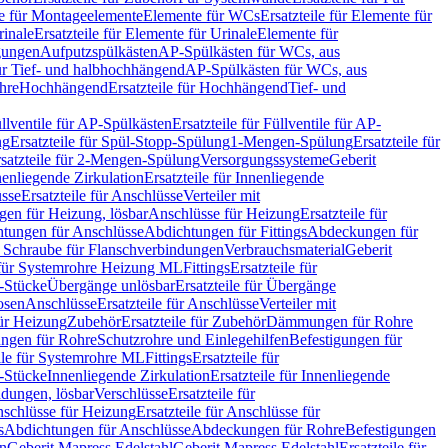
le für Montageelemente
Elemente für WCs
Ersatzteile für Elemente für
rinale
Ersatzteile für Elemente für Urinale
Elemente für
igungen
Aufputzspülkästen
AP-Spülkästen für WCs, aus
für Tief- und halbhochhängend
AP-Spülkästen für WCs, aus
ohre
Hochhängend
Ersatzteile für Hochhängend
Tief- und
llventile für AP-Spülkästen
Ersatzteile für Füllventile für AP-
ng
Ersatzteile für Spül-Stopp-Spülung
1-Mengen-Spülung
Ersatzteile für
satzteile für 2-Mengen-Spülung
Versorgungssysteme
Geberit
nenliegende Zirkulation
Ersatzteile für Innenliegende
sse
Ersatzteile für Anschlüsse
Verteiler mit
en für Heizung, lösbar
Anschlüsse für Heizung
Ersatzteile für
tungen für Anschlüsse
Abdichtungen für Fittings
Abdeckungen für
s Schraube für Flanschverbindungen
Verbrauchsmaterial
Geberit
e für Systemrohre Heizung ML
Fittings
Ersatzteile für
T-Stücke
Übergänge unlösbar
Ersatzteile für Übergänge
osen
Anschlüsse
Ersatzteile für Anschlüsse
Verteiler mit
für Heizung
Zubehör
Ersatzteile für Zubehör
Dämmungen für Rohre
ungen für Rohre
Schutzrohre und Einlegehilfen
Befestigungen für
ile für Systemrohre ML
Fittings
Ersatzteile für
T-Stücke
Innenliegende Zirkulation
Ersatzteile für Innenliegende
ndungen, lösbar
Verschlüsse
Ersatzteile für
schlüsse für Heizung
Ersatzteile für Anschlüsse für
s
Abdichtungen für Anschlüsse
Abdeckungen für Rohre
Befestigungen
en
Geberit Mapress Edelstahl
Geberit Mapress Edelstahl
Ersatzteile für