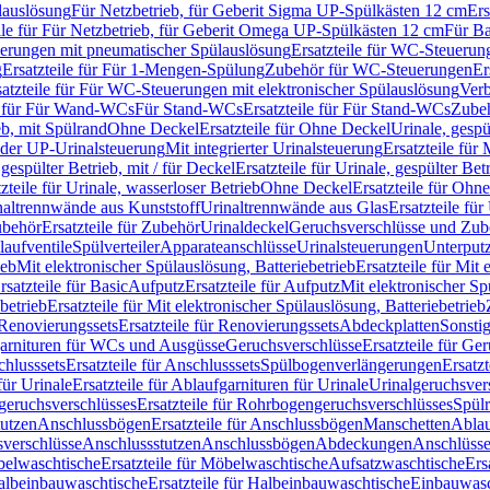
lauslösung
Für Netzbetrieb, für Geberit Sigma UP-Spülkästen 12 cm
Ers
ile für Für Netzbetrieb, für Geberit Omega UP-Spülkästen 12 cm
Für Ba
rungen mit pneumatischer Spülauslösung
Ersatzteile für WC-Steuerun
g
Ersatzteile für Für 1-Mengen-Spülung
Zubehör für WC-Steuerungen
Er
satzteile für Für WC-Steuerungen mit elektronischer Spülauslösung
Ver
le für Für Wand-WCs
Für Stand-WCs
Ersatzteile für Für Stand-WCs
Zube
ieb, mit Spülrand
Ohne Deckel
Ersatzteile für Ohne Deckel
Urinale, gespü
 oder UP-Urinalsteuerung
Mit integrierter Urinalsteuerung
Ersatzteile für 
 gespülter Betrieb, mit / für Deckel
Ersatzteile für Urinale, gespülter Bet
zteile für Urinale, wasserloser Betrieb
Ohne Deckel
Ersatzteile für Ohn
inaltrennwände aus Kunststoff
Urinaltrennwände aus Glas
Ersatzteile fü
behör
Ersatzteile für Zubehör
Urinaldeckel
Geruchsverschlüsse und Zub
aufventile
Spülverteiler
Apparateanschlüsse
Urinalsteuerungen
Unterput
ieb
Mit elektronischer Spülauslösung, Batteriebetrieb
Ersatzteile für Mit
rsatzteile für Basic
Aufputz
Ersatzteile für Aufputz
Mit elektronischer Sp
betrieb
Ersatzteile für Mit elektronischer Spülauslösung, Batteriebetrieb
Renovierungssets
Ersatzteile für Renovierungssets
Abdeckplatten
Sonsti
fgarnituren für WCs und Ausgüsse
Geruchsverschlüsse
Ersatzteile für Ge
hlusssets
Ersatzteile für Anschlusssets
Spülbogenverlängerungen
Ersatz
für Urinale
Ersatzteile für Ablaufgarnituren für Urinale
Urinalgeruchsver
eruchsverschlüsses
Ersatzteile für Rohrbogengeruchsverschlüsses
Spül
tutzen
Anschlussbögen
Ersatzteile für Anschlussbögen
Manschetten
Ablau
sverschlüsse
Anschlussstutzen
Anschlussbögen
Abdeckungen
Anschlüss
elwaschtische
Ersatzteile für Möbelwaschtische
Aufsatzwaschtische
Ers
albeinbauwaschtische
Ersatzteile für Halbeinbauwaschtische
Einbauwasc