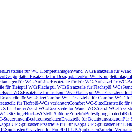
en
Ersatzteile für WC-Komplettanlagen
Wand-WCs
Ersatzteile für Wa
ken
Designplatten
Ersatzteile für Designplatten
Für WC-Komplettanlagen
tanlagen
Für WC-Aufsätze
Ersatzteile für Für WC-Aufsätze
Für WC-Au
eile für Tiefspül-WCs
Flachspül-WCs
Ersatzteile für Flachspül-WCs
Stan
iefspül-WCs
Ersatzteile für Tiefspül-WCs
Flachspül-WCs
Ersatzteile fü
Ersatzteile für WC-Sitze
Comfort WCs
Ersatzteile für Comfort WCs
Tie
rsatzteile für Tiefspül-WCs verlängert
Comfort WC-Sitze
Ersatzteile fü
WCs für Kinder
Wand-WCs
Ersatzteile für Wand-WCs
Stand-WCs
Ersatzt
r WC-Sitzringe
Hock-WCs
Mit Spülung
Zubehör
Befestigungsmaterial
Bide
C-Steuerungen
Betätigungsplatten
Ersatzteile für Betätigungsplatten
Für 
Kappa UP-Spülkästen
Ersatzteile für Für Kappa UP-Spülkästen
Für Delt
P-Spülkästen
Ersatzteile für Für 300T UP-Spülkästen
Zubehör
Verbrauc