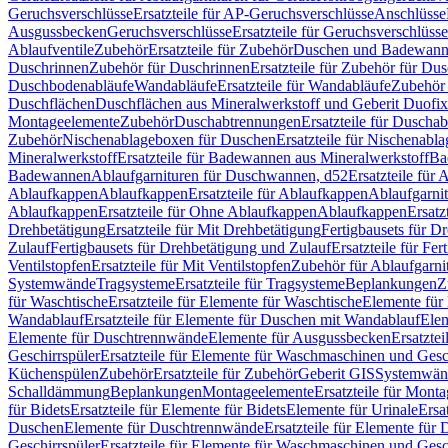
Geruchsverschlüsse
Ersatzteile für AP-Geruchsverschlüsse
Anschlüsse
Ausgussbecken
Geruchsverschlüsse
Ersatzteile für Geruchsverschlüsse
Ablaufventile
Zubehör
Ersatzteile für Zubehör
Duschen und Badewan
Duschrinnen
Zubehör für Duschrinnen
Ersatzteile für Zubehör für Du
Duschbodenabläufe
Wandabläufe
Ersatzteile für Wandabläufe
Zubehör 
Duschflächen
Duschflächen aus Mineralwerkstoff und Geberit Duofix 
Montageelemente
Zubehör
Duschabtrennungen
Ersatzteile für Duscha
Zubehör
Nischenablageboxen für Duschen
Ersatzteile für Nischenab
Mineralwerkstoff
Ersatzteile für Badewannen aus Mineralwerkstoff
Ba
Badewannen
Ablaufgarnituren für Duschwannen, d52
Ersatzteile für
Ablaufkappen
Ablaufkappen
Ersatzteile für Ablaufkappen
Ablaufgarni
Ablaufkappen
Ersatzteile für Ohne Ablaufkappen
Ablaufkappen
Ersatz
Drehbetätigung
Ersatzteile für Mit Drehbetätigung
Fertigbausets für D
Zulauf
Fertigbausets für Drehbetätigung und Zulauf
Ersatzteile für Fe
Ventilstopfen
Ersatzteile für Mit Ventilstopfen
Zubehör für Ablaufgarn
Systemwände
Tragsysteme
Ersatzteile für Tragsysteme
Beplankungen
Z
für Waschtische
Ersatzteile für Elemente für Waschtische
Elemente für 
Wandablauf
Ersatzteile für Elemente für Duschen mit Wandablauf
Ele
Elemente für Duschtrennwände
Elemente für Ausgussbecken
Ersatzte
Geschirrspüler
Ersatzteile für Elemente für Waschmaschinen und Gesc
Küchenspülen
Zubehör
Ersatzteile für Zubehör
Geberit GIS
Systemwän
Schalldämmung
Beplankungen
Montageelemente
Ersatzteile für Mont
für Bidets
Ersatzteile für Elemente für Bidets
Elemente für Urinale
Ersa
Duschen
Elemente für Duschtrennwände
Ersatzteile für Elemente fü
Geschirrspüler
Ersatzteile für Elemente für Waschmaschinen und Gesc