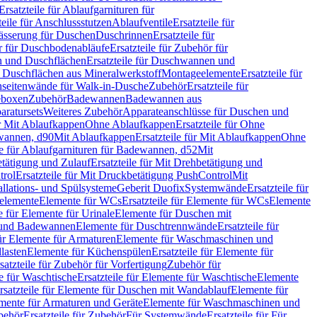
Ersatzteile für Ablaufgarnituren für
teile für Anschlussstutzen
Ablaufventile
Ersatzteile für
wässerung für Duschen
Duschrinnen
Ersatzteile für
 für Duschbodenabläufe
Ersatzteile für Zubehör für
 und Duschflächen
Ersatzteile für Duschwannen und
ür Duschflächen aus Mineralwerkstoff
Montageelemente
Ersatzteile für
chseitenwände für Walk-in-Dusche
Zubehör
Ersatzteile für
geboxen
Zubehör
Badewannen
Badewannen aus
aratursets
Weiteres Zubehör
Apparateanschlüsse für Duschen und
ür Mit Ablaufkappen
Ohne Ablaufkappen
Ersatzteile für Ohne
hwannen, d90
Mit Ablaufkappen
Ersatzteile für Mit Ablaufkappen
Ohne
le für Ablaufgarnituren für Badewannen, d52
Mit
tätigung und Zulauf
Ersatzteile für Mit Drehbetätigung und
trol
Ersatzteile für Mit Druckbetätigung PushControl
Mit
allations- und Spülsysteme
Geberit Duofix
Systemwände
Ersatzteile für
eelemente
Elemente für WCs
Ersatzteile für Elemente für WCs
Elemente
le für Elemente für Urinale
Elemente für Duschen mit
- und Badewannen
Elemente für Duschtrennwände
Ersatzteile für
für Elemente für Armaturen
Elemente für Waschmaschinen und
llasten
Elemente für Küchenspülen
Ersatzteile für Elemente für
satzteile für Zubehör für Vorfertigung
Zubehör für
e für Waschtische
Ersatzteile für Elemente für Waschtische
Elemente
rsatzteile für Elemente für Duschen mit Wandablauf
Elemente für
lemente für Armaturen und Geräte
Elemente für Waschmaschinen und
behör
Ersatzteile für Zubehör
Für Systemwände
Ersatzteile für Für