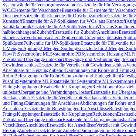
Systemwände
Für Versorgungssysteme
Ersatzteile für Für Versorgung
WCs
Elemente für Waschtische
Ersatzteile für Elemente für Waschtisc
Duschen
Ersatzteile für Elemente für Duschen
Zubehör
Ersatzteile für
Kunststoff
Ersatzteile für AP-Spülkästen für WCs, aus Kunststoff
Aufg
Sanitärkeramik
Ersatzteile für AP-Spülkästen für WCs, aus Sanitärker
halbhochhängend
Zubehör
Ersatzteile für Zubehör
Anschlüsse
Ersatztei
Staueinsätze
Verbrauchsmaterial
Spülventile
Unterputzspülkästen
Spülr
Spülkästen
Füllventile für UP-Spülkästen
Ersatzteile für Füllventile f
1-Mengen-Spülung
2-Mengen-Spülung
Ersatzteile für 2-Mengen-Spül
FlowFit
Systemrohre ML
Systemrohre PB
Systemrohre Heizung ML
Fi
Zirkulation
Übergänge unlösbar
Übergänge und Verbindungen, lösbar
Gewindeanschluss
Ersatzteile für Verteiler mit Gewindeanschluss
Verte
Anschlüsse für Heizung
Zubehör
Dämmungen für Rohre und Fittings
D
Rohre
Befestigungen für Rohre
Schutzrohre und Einlegehilfen
Befesti
PushFit
Systemrohre ML
Ersatzteile für Systemrohre ML
Systemrohre
Fittings
Kupplungen
Ersatzteile für Kupplungen
Reduktionen
Ersatztei
unlösbar
Übergänge und Verbindungen, lösbar
Ersatzteile für Übergä
Steckanschluss
Ersatzteile für Verteiler mit Steckanschluss
Verteiler m
und Fittings
Dämmungen für Anschlüsse
Abdichtungen für Rohre und 
Anschlüsse
Ersatzteile für Befestigungen für Anschlüsse
Befestigungen 
Fittings
Kupplungen
Ersatzteile für Kupplungen
Reduktionen
Ersatztei
Zirkulation
Übergänge unlösbar
Ersatzteile für Übergänge unlösbar
Übe
Verschlüsse
Anschlüsse
Ersatzteile für Anschlüsse
Verteiler mit Gewin
Heizung
Zubehör
Ersatzteile für Zubehör
Dämmungen für Rohre und Fi
für Rohre
Befestigungen für Anschlüsse
Ersatzteile für Befestigungen 