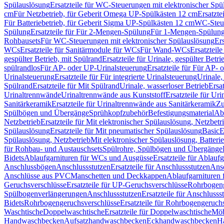
Spülauslösung
Ersatzteile für WC-Steuerungen mit elektronischer Spü
cm
Für Netzbetrieb, für Geberit Omega UP-Spülkästen 12 cm
Ersatzte
Für Batteriebetrieb, für Geberit Sigma UP-Spülkästen 12 cm
WC-Steue
Spülung
Ersatzteile für Für 2-Mengen-Spülung
Für 1-Mengen-Spülun
Rohbausets
Für WC-Steuerungen mit elektronischer Spülauslösung
Er
WCs
Ersatzteile für Sanitärmodule für WCs
Für Wand-WCs
Ersatztei
gespülter Betrieb, mit Spülrand
Ersatzteile für Urinale, gespülter Betr
spülrandlos
Für AP- oder UP-Urinalsteuerung
Ersatzteile für Für AP-
Urinalsteuerung
Ersatzteile für Für integrierte Urinalsteuerung
Urinale,
Spülrand
Ersatzteile für Mit Spülrand
Urinale, wasserloser Betrieb
Ersat
Urinaltrennwände
Urinaltrennwände aus Kunststoff
Ersatzteile für Ur
Sanitärkeramik
Ersatzteile für Urinaltrennwände aus Sanitärkeramik
Zu
Spülbögen und Übergänge
Sprühkopfzubehör
Befestigungsmaterial
Abl
Netzbetrieb
Ersatzteile für Mit elektronischer Spülauslösung, Netzbetr
Spülauslösung
Ersatzteile für Mit pneumatischer Spülauslösung
Basic
E
Spülauslösung, Netzbetrieb
Mit elektronischer Spülauslösung, Batterie
für Rohbau- und Austauschsets
Spülrohre, Spülbögen und Übergänge
Bidets
Ablaufgarnituren für WCs und Ausgüsse
Ersatzteile für Ablau
Anschlussbögen
Anschlussstutzen
Ersatzteile für Anschlussstutzen
Ansc
Anschlüsse aus PVC
Manschetten und Deckkappen
Ablaufgarnituren 
Geruchsverschlüsse
Ersatzteile für UP-Geruchsverschlüsse
Rohrbogeng
Spülbogenverlängerungen
Anschlussstutzen
Ersatzteile für Anschlusss
Bidets
Rohrbogengeruchsverschlüsse
Ersatzteile für Rohrbogengeruch
Waschtische
Doppelwaschtische
Ersatzteile für Doppelwaschtische
Möb
Handwaschbecken
Aufsatzhandwaschbecken
Eckhandwaschbecken
H