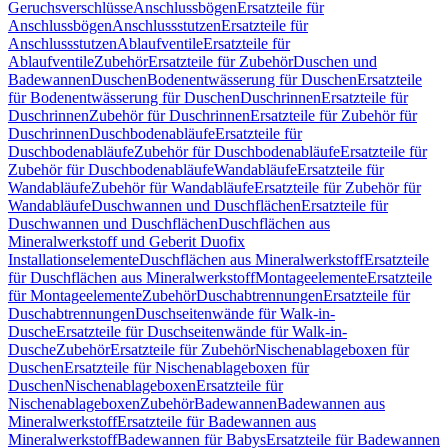
Geruchsverschlüsse
Anschlussbögen
Ersatzteile für
Anschlussbögen
Anschlussstutzen
Ersatzteile für
Anschlussstutzen
Ablaufventile
Ersatzteile für
Ablaufventile
Zubehör
Ersatzteile für Zubehör
Duschen und
Badewannen
Duschen
Bodenentwässerung für Duschen
Ersatzteile
für Bodenentwässerung für Duschen
Duschrinnen
Ersatzteile für
Duschrinnen
Zubehör für Duschrinnen
Ersatzteile für Zubehör für
Duschrinnen
Duschbodenabläufe
Ersatzteile für
Duschbodenabläufe
Zubehör für Duschbodenabläufe
Ersatzteile für
Zubehör für Duschbodenabläufe
Wandabläufe
Ersatzteile für
Wandabläufe
Zubehör für Wandabläufe
Ersatzteile für Zubehör für
Wandabläufe
Duschwannen und Duschflächen
Ersatzteile für
Duschwannen und Duschflächen
Duschflächen aus
Mineralwerkstoff und Geberit Duofix
Installationselemente
Duschflächen aus Mineralwerkstoff
Ersatzteile
für Duschflächen aus Mineralwerkstoff
Montageelemente
Ersatzteile
für Montageelemente
Zubehör
Duschabtrennungen
Ersatzteile für
Duschabtrennungen
Duschseitenwände für Walk-in-
Dusche
Ersatzteile für Duschseitenwände für Walk-in-
Dusche
Zubehör
Ersatzteile für Zubehör
Nischenablageboxen für
Duschen
Ersatzteile für Nischenablageboxen für
Duschen
Nischenablageboxen
Ersatzteile für
Nischenablageboxen
Zubehör
Badewannen
Badewannen aus
Mineralwerkstoff
Ersatzteile für Badewannen aus
Mineralwerkstoff
Badewannen für Babys
Ersatzteile für Badewannen