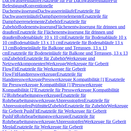
Dachwassereinläufe
Ersatzteile für Für Dachwassereinläufe
Für
Befestigung
Konventionelle
Dachentwässerung
Dachwassereinläufe
Ersatzteile für
Dachwassereinläufe
Dampfsperrenelemente
Ersatzteile für
Dampfsperrenelemente
Zubehör
Ersatzteile für
Zubehör
Bodenentwässerung
Flächenentwässerung für drinnen und
draußen
Ersatzteile für Flächenentwässerung für drinnen und
draußen
Bodenabläufe 10 x 10 cm
Ersatzteile für Bodenabläufe 10 x
10 cm
Bodenabläufe 13 x 13 cm
Ersatzteile für Bodenabläufe 13 x
13 cm
Bodeneinläufe für Balkone und Terrassen, 13 x 13
cm
Ersatzteile für Bodeneinläufe für Balkone und Terrassen, 13 x 13
cm
Zubehör
Ersatzteile für Zubehör
Werkzeuge und
Netzwerkkomponenten
Werkzeuge
Werkzeuge für Geberit
FlowFit
Ersatzteile für Werkzeuge für Geberit
FlowFit
Handpresswerkzeuge
Ersatzteile für
Handpresswerkzeuge
Presswerkzeuge Kompatibilität [1]
Ersatzteile
für Presswerkzeuge Kompatibilität [1]
Presswerkzeuge
Kompatibilität [2]
Ersatzteile für Presswerkzeuge Kompatibilität
[2]
Rohrbearbeitungswerkzeuge
Ersatzteile für
Rohrbearbeitungswerkzeuge
Abpressstopfen
Ersatzteile für
Abpressstopfen
Prüfmittel
Zubehör
Ersatzteile für Zubehör
Werkzeuge
für Geberit PushFit
Ersatzteile für Werkzeuge für Geberit
PushFit
Rohrbearbeitungswerkzeuge
Ersatzteile für
Rohrbearbeitungswerkzeuge
Abpressstopfen
Werkzeuge für Geberit
Mepla
Ersatzteile für Werkzeuge für Geberit