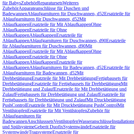
für Babys
Zubehör
Reparatursets
Weiteres
Zubehör
Apparateanschlüsse für Duschen und
Badewannen
Ablaufgarnituren für Duschwannen, d52
Ersatzteile für
Ablaufgarnituren für Duschwannen, d52
Mit
Ablaufkappen
Ersatzteile für Mit Ablaufkappen
Ohne
Ablaufkappen
Ersatzteile für Ohne
Ablaufkappen
Ablaufkappen
Ersatzteile für
Ablaufkappen
Ablaufgarnituren für Duschwannen, d90
Ersatzteile
für Ablaufgarnituren für Duschwannen, d90
Mit
Ablaufkappen
Ersatzteile für Mit Ablaufkappen
Ohne
Ablaufkappen
Ersatzteile für Ohne
Ablaufkappen
Ablaufkappen
Ersatzteile für
Ablaufkappen
Ablaufgarnituren für Badewannen, d52
Ersatzteile für
Ablaufgarnituren für Badewannen, d52
Mit
Drehbetätigung
Ersatzteile für Mit Drehbetätigung
Fertigbausets für
Drehbetätigung
Ersatzteile für Fertigbausets für Drehbetätigung
Mit
Drehbetätigung und Zulauf
Ersatzteile für Mit Drehbetätigung und
Zulauf
Fertigbausets für Drehbetätigung und Zulauf
Ersatzteile für
Fertigbausets für Drehbetätigung und Zulauf
Mit Druckbetätigung
PushControl
Ersatzteile für Mit Druckbetätigung PushControl
Mit
Ventilstopfen
Ersatzteile für Mit Ventilstopfen
Zubehör für
Ablaufgarnituren für
Badewannen
Anschlusssets
Ventilstopfen
Wasseranschlüsse
Installation
und Spülsysteme
Geberit Duofix
Systemwände
Ersatzteile für
Systemwände
Tragsysteme
Ersatzteile für