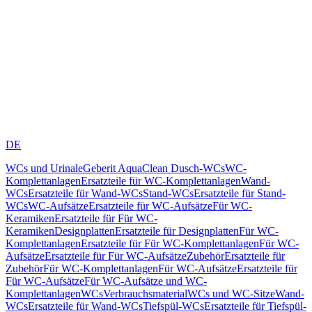
DE
WCs und Urinale
Geberit AquaClean Dusch-WCs
WC-
Komplettanlagen
Ersatzteile für WC-Komplettanlagen
Wand-
WCs
Ersatzteile für Wand-WCs
Stand-WCs
Ersatzteile für Stand-
WCs
WC-Aufsätze
Ersatzteile für WC-Aufsätze
Für WC-
Keramiken
Ersatzteile für Für WC-
Keramiken
Designplatten
Ersatzteile für Designplatten
Für WC-
Komplettanlagen
Ersatzteile für Für WC-Komplettanlagen
Für WC-
Aufsätze
Ersatzteile für Für WC-Aufsätze
Zubehör
Ersatzteile für
Zubehör
Für WC-Komplettanlagen
Für WC-Aufsätze
Ersatzteile für
Für WC-Aufsätze
Für WC-Aufsätze und WC-
Komplettanlagen
WCs
Verbrauchsmaterial
WCs und WC-Sitze
Wand-
WCs
Ersatzteile für Wand-WCs
Tiefspül-WCs
Ersatzteile für Tiefspül-