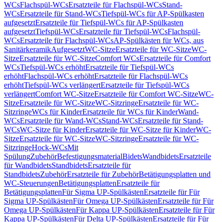
WCs
Flachspül-WCs
Ersatzteile für Flachspül-WCs
Stand-
WCs
Ersatzteile für Stand-WCs
Tiefspül-WCs für AP-Spülkasten
aufgesetzt
Ersatzteile für Tiefspül-WCs für AP-Spülkasten
aufgesetzt
Tiefspül-WCs
Ersatzteile für Tiefspül-WCs
Flachspül-
WCs
Ersatzteile für Flachspül-WCs
AP-Spülkästen für WCs, aus
Sanitärkeramik
Aufgesetzt
WC-Sitze
Ersatzteile für WC-Sitze
WC-
Sitze
Ersatzteile für WC-Sitze
Comfort WCs
Ersatzteile für Comfort
WCs
Tiefspül-WCs erhöht
Ersatzteile für Tiefspül-WCs
erhöht
Flachspül-WCs erhöht
Ersatzteile für Flachspül-WCs
erhöht
Tiefspül-WCs verlängert
Ersatzteile für Tiefspül-WCs
verlängert
Comfort WC-Sitze
Ersatzteile für Comfort WC-Sitze
WC-
Sitze
Ersatzteile für WC-Sitze
WC-Sitzringe
Ersatzteile für WC-
Sitzringe
WCs für Kinder
Ersatzteile für WCs für Kinder
Wand-
WCs
Ersatzteile für Wand-WCs
Stand-WCs
Ersatzteile für Stand-
WCs
WC-Sitze für Kinder
Ersatzteile für WC-Sitze für Kinder
WC-
Sitze
Ersatzteile für WC-Sitze
WC-Sitzringe
Ersatzteile für WC-
Sitzringe
Hock-WCs
Mit
Spülung
Zubehör
Befestigungsmaterial
Bidets
Wandbidets
Ersatzteile
für Wandbidets
Standbidets
Ersatzteile für
Standbidets
Zubehör
Ersatzteile für Zubehör
Betätigungsplatten und
WC-Steuerungen
Betätigungsplatten
Ersatzteile für
Betätigungsplatten
Für Sigma UP-Spülkästen
Ersatzteile für Für
Sigma UP-Spülkästen
Für Omega UP-Spülkästen
Ersatzteile für Für
Omega UP-Spülkästen
Für Kappa UP-Spülkästen
Ersatzteile für Für
Kappa UP-Spülkästen
Für Delta UP-Spülkästen
Ersatzteile für Für