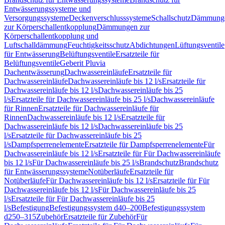
Entwässerungssysteme und
Versorgungssysteme
Deckenverschlusssysteme
Schallschutz
Dämmung
zur Körperschallentkopplung
Dämmungen zur
Körperschallentkopplung und
Luftschalldämmung
Feuchtigkeitsschutz
Abdichtungen
Lüftungsventile
für Entwässerung
Belüftungsventile
Ersatzteile für
Belüftungsventile
Geberit Pluvia
Dachentwässerung
Dachwassereinläufe
Ersatzteile für
Dachwassereinläufe
Dachwassereinläufe bis 12 l/s
Ersatzteile für
Dachwassereinläufe bis 12 l/s
Dachwassereinläufe bis 25
l/s
Ersatzteile für Dachwassereinläufe bis 25 l/s
Dachwassereinläufe
für Rinnen
Ersatzteile für Dachwassereinläufe für
Rinnen
Dachwassereinläufe bis 12 l/s
Ersatzteile für
Dachwassereinläufe bis 12 l/s
Dachwassereinläufe bis 25
l/s
Ersatzteile für Dachwassereinläufe bis 25
l/s
Dampfsperrenelemente
Ersatzteile für Dampfsperrenelemente
Für
Dachwassereinläufe bis 12 l/s
Ersatzteile für Für Dachwassereinläufe
bis 12 l/s
Für Dachwassereinläufe bis 25 l/s
Brandschutz
Brandschutz
für Entwässerungssysteme
Notüberläufe
Ersatzteile für
Notüberläufe
Für Dachwassereinläufe bis 12 l/s
Ersatzteile für Für
Dachwassereinläufe bis 12 l/s
Für Dachwassereinläufe bis 25
l/s
Ersatzteile für Für Dachwassereinläufe bis 25
l/s
Befestigung
Befestigungssystem d40–200
Befestigungssystem
d250–315
Zubehör
Ersatzteile für Zubehör
Für