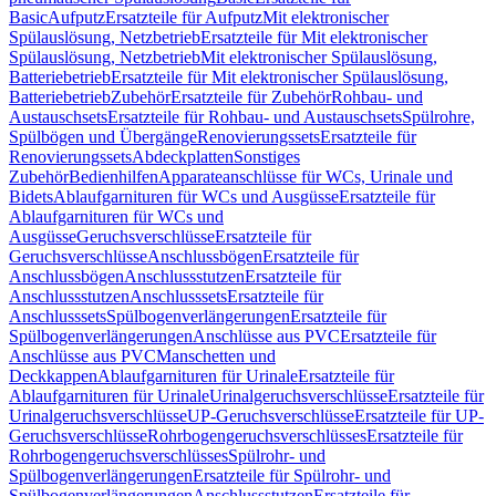
Basic
Aufputz
Ersatzteile für Aufputz
Mit elektronischer
Spülauslösung, Netzbetrieb
Ersatzteile für Mit elektronischer
Spülauslösung, Netzbetrieb
Mit elektronischer Spülauslösung,
Batteriebetrieb
Ersatzteile für Mit elektronischer Spülauslösung,
Batteriebetrieb
Zubehör
Ersatzteile für Zubehör
Rohbau- und
Austauschsets
Ersatzteile für Rohbau- und Austauschsets
Spülrohre,
Spülbögen und Übergänge
Renovierungssets
Ersatzteile für
Renovierungssets
Abdeckplatten
Sonstiges
Zubehör
Bedienhilfen
Apparateanschlüsse für WCs, Urinale und
Bidets
Ablaufgarnituren für WCs und Ausgüsse
Ersatzteile für
Ablaufgarnituren für WCs und
Ausgüsse
Geruchsverschlüsse
Ersatzteile für
Geruchsverschlüsse
Anschlussbögen
Ersatzteile für
Anschlussbögen
Anschlussstutzen
Ersatzteile für
Anschlussstutzen
Anschlusssets
Ersatzteile für
Anschlusssets
Spülbogenverlängerungen
Ersatzteile für
Spülbogenverlängerungen
Anschlüsse aus PVC
Ersatzteile für
Anschlüsse aus PVC
Manschetten und
Deckkappen
Ablaufgarnituren für Urinale
Ersatzteile für
Ablaufgarnituren für Urinale
Urinalgeruchsverschlüsse
Ersatzteile für
Urinalgeruchsverschlüsse
UP-Geruchsverschlüsse
Ersatzteile für UP-
Geruchsverschlüsse
Rohrbogengeruchsverschlüsses
Ersatzteile für
Rohrbogengeruchsverschlüsses
Spülrohr- und
Spülbogenverlängerungen
Ersatzteile für Spülrohr- und
Spülbogenverlängerungen
Anschlussstutzen
Ersatzteile für