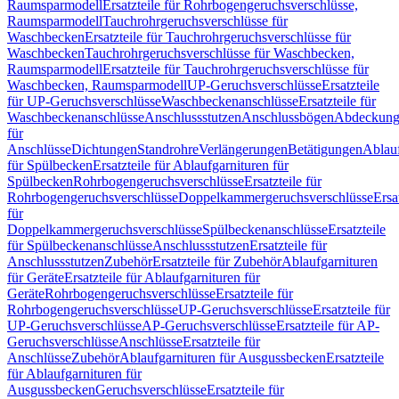
Raumsparmodell
Ersatzteile für Rohrbogengeruchsverschlüsse,
Raumsparmodell
Tauchrohrgeruchsverschlüsse für
Waschbecken
Ersatzteile für Tauchrohrgeruchsverschlüsse für
Waschbecken
Tauchrohrgeruchsverschlüsse für Waschbecken,
Raumsparmodell
Ersatzteile für Tauchrohrgeruchsverschlüsse für
Waschbecken, Raumsparmodell
UP-Geruchsverschlüsse
Ersatzteile
für UP-Geruchsverschlüsse
Waschbeckenanschlüsse
Ersatzteile für
Waschbeckenanschlüsse
Anschlussstutzen
Anschlussbögen
Abdeckung
für
Anschlüsse
Dichtungen
Standrohre
Verlängerungen
Betätigungen
Ablauf
für Spülbecken
Ersatzteile für Ablaufgarnituren für
Spülbecken
Rohrbogengeruchsverschlüsse
Ersatzteile für
Rohrbogengeruchsverschlüsse
Doppelkammergeruchsverschlüsse
Ersa
für
Doppelkammergeruchsverschlüsse
Spülbeckenanschlüsse
Ersatzteile
für Spülbeckenanschlüsse
Anschlussstutzen
Ersatzteile für
Anschlussstutzen
Zubehör
Ersatzteile für Zubehör
Ablaufgarnituren
für Geräte
Ersatzteile für Ablaufgarnituren für
Geräte
Rohrbogengeruchsverschlüsse
Ersatzteile für
Rohrbogengeruchsverschlüsse
UP-Geruchsverschlüsse
Ersatzteile für
UP-Geruchsverschlüsse
AP-Geruchsverschlüsse
Ersatzteile für AP-
Geruchsverschlüsse
Anschlüsse
Ersatzteile für
Anschlüsse
Zubehör
Ablaufgarnituren für Ausgussbecken
Ersatzteile
für Ablaufgarnituren für
Ausgussbecken
Geruchsverschlüsse
Ersatzteile für