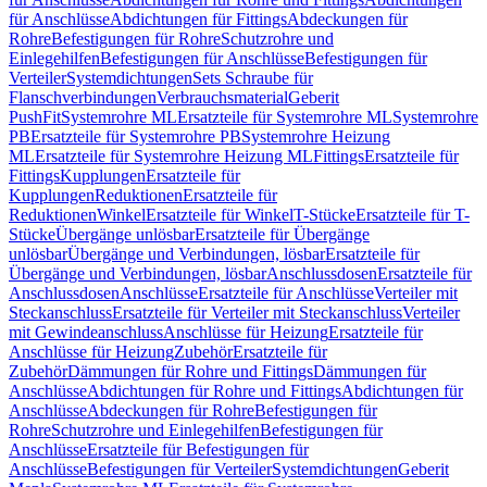
für Anschlüsse
Abdichtungen für Fittings
Abdeckungen für
Rohre
Befestigungen für Rohre
Schutzrohre und
Einlegehilfen
Befestigungen für Anschlüsse
Befestigungen für
Verteiler
Systemdichtungen
Sets Schraube für
Flanschverbindungen
Verbrauchsmaterial
Geberit
PushFit
Systemrohre ML
Ersatzteile für Systemrohre ML
Systemrohre
PB
Ersatzteile für Systemrohre PB
Systemrohre Heizung
ML
Ersatzteile für Systemrohre Heizung ML
Fittings
Ersatzteile für
Fittings
Kupplungen
Ersatzteile für
Kupplungen
Reduktionen
Ersatzteile für
Reduktionen
Winkel
Ersatzteile für Winkel
T-Stücke
Ersatzteile für T-
Stücke
Übergänge unlösbar
Ersatzteile für Übergänge
unlösbar
Übergänge und Verbindungen, lösbar
Ersatzteile für
Übergänge und Verbindungen, lösbar
Anschlussdosen
Ersatzteile für
Anschlussdosen
Anschlüsse
Ersatzteile für Anschlüsse
Verteiler mit
Steckanschluss
Ersatzteile für Verteiler mit Steckanschluss
Verteiler
mit Gewindeanschluss
Anschlüsse für Heizung
Ersatzteile für
Anschlüsse für Heizung
Zubehör
Ersatzteile für
Zubehör
Dämmungen für Rohre und Fittings
Dämmungen für
Anschlüsse
Abdichtungen für Rohre und Fittings
Abdichtungen für
Anschlüsse
Abdeckungen für Rohre
Befestigungen für
Rohre
Schutzrohre und Einlegehilfen
Befestigungen für
Anschlüsse
Ersatzteile für Befestigungen für
Anschlüsse
Befestigungen für Verteiler
Systemdichtungen
Geberit