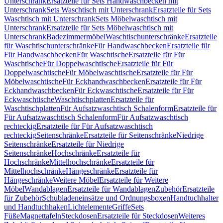
Unterschrank
Ersatzteile für Sets Handwaschbecken mit
Unterschrank
Sets Waschtisch mit Unterschrank
Ersatzteile für Sets
Waschtisch mit Unterschrank
Sets Möbelwaschtisch mit
Unterschrank
Ersatzteile für Sets Möbelwaschtisch mit
Unterschrank
Badezimmermöbel
Waschtischunterschränke
Ersatzteile
für Waschtischunterschränke
Für Handwaschbecken
Ersatzteile für
Für Handwaschbecken
Für Waschtische
Ersatzteile für Für
Waschtische
Für Doppelwaschtische
Ersatzteile für Für
Doppelwaschtische
Für Möbelwaschtische
Ersatzteile für Für
Möbelwaschtische
Für Eckhandwaschbecken
Ersatzteile für Für
Eckhandwaschbecken
Für Eckwaschtische
Ersatzteile für Für
Eckwaschtische
Waschtischplatten
Ersatzteile für
Waschtischplatten
Für Aufsatzwaschtisch Schalenform
Ersatzteile für
Für Aufsatzwaschtisch Schalenform
Für Aufsatzwaschtisch
rechteckig
Ersatzteile für Für Aufsatzwaschtisch
rechteckig
Seitenschränke
Ersatzteile für Seitenschränke
Niedrige
Seitenschränke
Ersatzteile für Niedrige
Seitenschränke
Hochschränke
Ersatzteile für
Hochschränke
Mittelhochschränke
Ersatzteile für
Mittelhochschränke
Hängeschränke
Ersatzteile für
Hängeschränke
Weitere Möbel
Ersatzteile für Weitere
Möbel
Wandablagen
Ersatzteile für Wandablagen
Zubehör
Ersatzteile
für Zubehör
Schubladeneinsätze und Ordnungsboxen
Handtuchhalter
und Handtuchhaken
Lichtelemente
Griffe
Sets
Füße
Magnettafeln
Steckdosen
Ersatzteile für Steckdosen
Weiteres