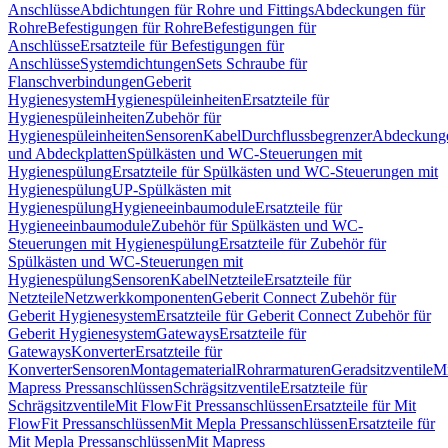
Anschlüsse
Abdichtungen für Rohre und Fittings
Abdeckungen für
Rohre
Befestigungen für Rohre
Befestigungen für
Anschlüsse
Ersatzteile für Befestigungen für
Anschlüsse
Systemdichtungen
Sets Schraube für
Flanschverbindungen
Geberit
Hygienesystem
Hygienespüleinheiten
Ersatzteile für
Hygienespüleinheiten
Zubehör für
Hygienespüleinheiten
Sensoren
Kabel
Durchflussbegrenzer
Abdeckung
und Abdeckplatten
Spülkästen und WC-Steuerungen mit
Hygienespülung
Ersatzteile für Spülkästen und WC-Steuerungen mit
Hygienespülung
UP-Spülkästen mit
Hygienespülung
Hygieneeinbaumodule
Ersatzteile für
Hygieneeinbaumodule
Zubehör für Spülkästen und WC-
Steuerungen mit Hygienespülung
Ersatzteile für Zubehör für
Spülkästen und WC-Steuerungen mit
Hygienespülung
Sensoren
Kabel
Netzteile
Ersatzteile für
Netzteile
Netzwerkkomponenten
Geberit Connect Zubehör für
Geberit Hygienesystem
Ersatzteile für Geberit Connect Zubehör für
Geberit Hygienesystem
Gateways
Ersatzteile für
Gateways
Konverter
Ersatzteile für
Konverter
Sensoren
Montagematerial
Rohrarmaturen
Geradsitzventile
Mi
Mapress Pressanschlüssen
Schrägsitzventile
Ersatzteile für
Schrägsitzventile
Mit FlowFit Pressanschlüssen
Ersatzteile für Mit
FlowFit Pressanschlüssen
Mit Mepla Pressanschlüssen
Ersatzteile für
Mit Mepla Pressanschlüssen
Mit Mapress