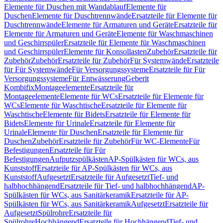
Elemente für Duschen mit Wandablauf
Elemente für
Duschen
Elemente für Duschtrennwände
Ersatzteile für Elemente für
Duschtrennwände
Elemente für Armaturen und Geräte
Ersatzteile für
Elemente für Armaturen und Geräte
Elemente für Waschmaschinen
und Geschirrspüler
Ersatzteile für Elemente für Waschmaschinen
und Geschirrspüler
Elemente für Konsollasten
Zubehör
Ersatzteile für
Zubehör
Zubehör
Ersatzteile für Zubehör
Für Systemwände
Ersatzteile
für Für Systemwände
Für Versorgungssysteme
Ersatzteile für Für
Versorgungssysteme
Für Entwässerung
Geberit
Kombifix
Montageelemente
Ersatzteile für
Montageelemente
Elemente für WCs
Ersatzteile für Elemente für
WCs
Elemente für Waschtische
Ersatzteile für Elemente für
Waschtische
Elemente für Bidets
Ersatzteile für Elemente für
Bidets
Elemente für Urinale
Ersatzteile für Elemente für
Urinale
Elemente für Duschen
Ersatzteile für Elemente für
Duschen
Zubehör
Ersatzteile für Zubehör
Für WC-Elemente
Für
Befestigungen
Ersatzteile für Für
Befestigungen
Aufputzspülkästen
AP-Spülkästen für WCs, aus
Kunststoff
Ersatzteile für AP-Spülkästen für WCs, aus
Kunststoff
Aufgesetzt
Ersatzteile für Aufgesetzt
Tief- und
halbhochhängend
Ersatzteile für Tief- und halbhochhängend
AP-
Spülkästen für WCs, aus Sanitärkeramik
Ersatzteile für AP-
Spülkästen für WCs, aus Sanitärkeramik
Aufgesetzt
Ersatzteile für
Aufgesetzt
Spülrohre
Ersatzteile für
Spülrohre
Hochhängend
Ersatzteile für Hochhängend
Tief- und