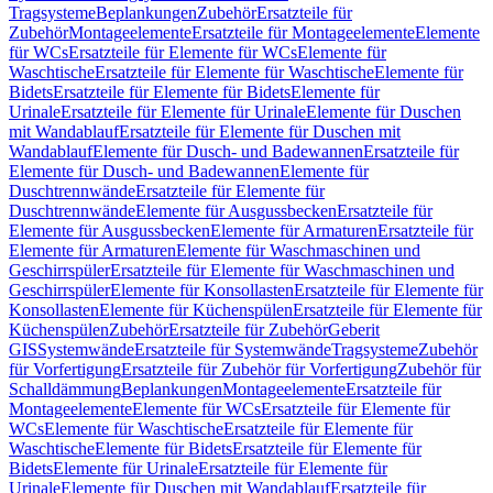
Tragsysteme
Beplankungen
Zubehör
Ersatzteile für
Zubehör
Montageelemente
Ersatzteile für Montageelemente
Elemente
für WCs
Ersatzteile für Elemente für WCs
Elemente für
Waschtische
Ersatzteile für Elemente für Waschtische
Elemente für
Bidets
Ersatzteile für Elemente für Bidets
Elemente für
Urinale
Ersatzteile für Elemente für Urinale
Elemente für Duschen
mit Wandablauf
Ersatzteile für Elemente für Duschen mit
Wandablauf
Elemente für Dusch- und Badewannen
Ersatzteile für
Elemente für Dusch- und Badewannen
Elemente für
Duschtrennwände
Ersatzteile für Elemente für
Duschtrennwände
Elemente für Ausgussbecken
Ersatzteile für
Elemente für Ausgussbecken
Elemente für Armaturen
Ersatzteile für
Elemente für Armaturen
Elemente für Waschmaschinen und
Geschirrspüler
Ersatzteile für Elemente für Waschmaschinen und
Geschirrspüler
Elemente für Konsollasten
Ersatzteile für Elemente für
Konsollasten
Elemente für Küchenspülen
Ersatzteile für Elemente für
Küchenspülen
Zubehör
Ersatzteile für Zubehör
Geberit
GIS
Systemwände
Ersatzteile für Systemwände
Tragsysteme
Zubehör
für Vorfertigung
Ersatzteile für Zubehör für Vorfertigung
Zubehör für
Schalldämmung
Beplankungen
Montageelemente
Ersatzteile für
Montageelemente
Elemente für WCs
Ersatzteile für Elemente für
WCs
Elemente für Waschtische
Ersatzteile für Elemente für
Waschtische
Elemente für Bidets
Ersatzteile für Elemente für
Bidets
Elemente für Urinale
Ersatzteile für Elemente für
Urinale
Elemente für Duschen mit Wandablauf
Ersatzteile für