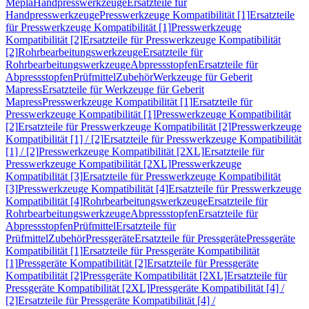
Mepla
Handpresswerkzeuge
Ersatzteile für
Handpresswerkzeuge
Presswerkzeuge Kompatibilität [1]
Ersatzteile
für Presswerkzeuge Kompatibilität [1]
Presswerkzeuge
Kompatibilität [2]
Ersatzteile für Presswerkzeuge Kompatibilität
[2]
Rohrbearbeitungswerkzeuge
Ersatzteile für
Rohrbearbeitungswerkzeuge
Abpressstopfen
Ersatzteile für
Abpressstopfen
Prüfmittel
Zubehör
Werkzeuge für Geberit
Mapress
Ersatzteile für Werkzeuge für Geberit
Mapress
Presswerkzeuge Kompatibilität [1]
Ersatzteile für
Presswerkzeuge Kompatibilität [1]
Presswerkzeuge Kompatibilität
[2]
Ersatzteile für Presswerkzeuge Kompatibilität [2]
Presswerkzeuge
Kompatibilität [1] / [2]
Ersatzteile für Presswerkzeuge Kompatibilität
[1] / [2]
Presswerkzeuge Kompatibilität [2XL]
Ersatzteile für
Presswerkzeuge Kompatibilität [2XL]
Presswerkzeuge
Kompatibilität [3]
Ersatzteile für Presswerkzeuge Kompatibilität
[3]
Presswerkzeuge Kompatibilität [4]
Ersatzteile für Presswerkzeuge
Kompatibilität [4]
Rohrbearbeitungswerkzeuge
Ersatzteile für
Rohrbearbeitungswerkzeuge
Abpressstopfen
Ersatzteile für
Abpressstopfen
Prüfmittel
Ersatzteile für
Prüfmittel
Zubehör
Pressgeräte
Ersatzteile für Pressgeräte
Pressgeräte
Kompatibilität [1]
Ersatzteile für Pressgeräte Kompatibilität
[1]
Pressgeräte Kompatibilität [2]
Ersatzteile für Pressgeräte
Kompatibilität [2]
Pressgeräte Kompatibilität [2XL]
Ersatzteile für
Pressgeräte Kompatibilität [2XL]
Pressgeräte Kompatibilität [4] /
[2]
Ersatzteile für Pressgeräte Kompatibilität [4] /