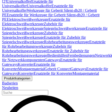
[2]
Universalkoffer
Ersatzteile für
Universalkoffer
Universalkoffer
Ersatzteile für
Universalkoffer
Werkzeuge für Geberit Silent-db20 / Geberit
PE
Ersatzteile für Werkzeuge für Geberit Silent-db20 / Geberit
PE
Elektroschweißwerkzeuge
Ersatzteile für
Elektroschweißwerkzeuge
Zubehör für
Elektroschweißwerkzeuge
Spiegelschweißwerkzeuge
Ersatzteile für
Spiegelschweißwerkzeuge
Zubehör für
Spiegelschweißwerkzeuge
Ersatzteile für Zubehör für
Spiegelschweißwerkzeuge
Rohrbearbeitungswerkzeuge
Ersatzteile
für Rohrbearbeitungswerkzeuge
Zubehör für
Rohrbearbeitungswerkzeuge
Ersatzteile für Zubehör für
Rohrbearbeitungswerkzeuge
Bedienhilfen
Fernbedienungen
Netzwerk
für Netzwerkkomponenten
Gateways
Ersatzteile für
Gateways
Konverter
Ersatzteile für
Konverter
Montagematerial
Geberit Connect
Gateways
Ersatzteile für
Gateways
Konverter
Ersatzteile für Konverter
Montagematerial
Produktkategorien
Badserien
Neuheiten