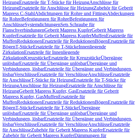
Heizung
Ersatzteile für T-Stücke für Heizung
Anschlüsse für
Heizung
Ersatzteile für Anschlüsse für Heizung
Zubehör für Geberit
Mapress C-Stahl
Abdichtungen für Rohre und Fittings
Abdeckungen
für Rohre
Befestigungen für Rohre
Befestigungen für
Anschlüsse
Systemdichtungen
Sets Schraube für
Flanschverbindungen
Geberit Mapress Kupfer
Geberit Mapress
Kupfer
Ersatzteile für Geberit Mapress Kupfer
Muffen
Ersatzteile für
Muffen
Reduktionen
Ersatzteile für Reduktionen
Bögen
Ersatzteile für
Bögen
T-Stücke
Ersatzteile für T-Stücke
Innenliegende
Zirkulation
Ersatzteile für Innenliegende
Zirkulation
Kreuzstücke
Ersatzteile für Kreuzstücke
Übergänge
unlösbar
Ersatzteile für Übergänge unlösbar
Übergänge und
Verbindungen, lösbar
Ersatzteile für Übergänge und Verbindungen,
lösbar
Verschlüsse
Ersatzteile für Verschlüsse
Anschlüsse
Ersatzteile
für Anschlüsse
T-Stücke für Heizung
Ersatzteile für T-Stücke für
Heizung
Anschlüsse für Heizung
Ersatzteile für Anschlüsse für
Heizung
Geberit Mapress Kupfer, Gas
Ersatzteile für Geberit
Mapress Kupfer, Gas
Muffen
Ersatzteile für
Muffen
Reduktionen
Ersatzteile für Reduktionen
Bögen
Ersatzteile für
Bögen
T-Stücke
Ersatzteile für T-Stücke
Übergänge
unlösbar
Ersatzteile für Übergänge unlösbar
Übergänge und
Verbindungen, lösbar
Ersatzteile für Übergänge und Verbindungen,
lösbar
Verschlüsse
Ersatzteile für Verschlüsse
Anschlüsse
Ersatzteile
für Anschlüsse
Zubehör für Geberit Mapress Kupfer
Ersatzteile für
Zubehör für Geberit Mapress Kupfer
Dämmungen für