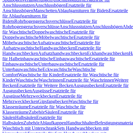
Anschlussstutzen
Anschlussbögen
Ersatzteile für
Anschlussbögen
Manschetten
Ablaufgarnituren für Bidets
Ersatzteile
für Ablaufgarnituren für
Bidets
Rohrbogengeruchsverschlüsse
Ersatzteile für
Rohrbogengeruchsverschlüsse
Anschlussstutzen
Anschlussbögen
Abde
für Waschtische
Doppelwaschtische
Ersatzteile für
Doppelwaschtische
Möbelwaschtische
Ersatzteile für
Möbelwaschtische
Aufsatzwaschtische
Ersatzteile für
Aufsatzwaschtische
Handwaschbecken
Ersatzteile für
Handwaschbecken
Aufsatzhandwaschbecken
Eckhandwaschbecken
H
für Halbeinbauwaschtische
Einbauwaschtische
Ersatzteile für
Einbauwaschtische
Unterbauwaschtische
Ersatzteile für
Unterbauwaschtische
Eckwaschtische
Waschtische
Comfort
Waschtische für Kinder
Ersatzteile für Waschtische für
Kinder
Waschtische
Waschrinnen
Ersatzteile für Waschrinnen
Weitere
Becken
Ersatzteile für Weitere Becken
Ausgussbecken
Ersatzteile für
Ausgussbecken
Ausgüsse
Ersatzteile für
Ausgüsse
Mehrzweckbecken
Ersatzteile für
Mehrzweckbecken
Gipsfangbecken
Waschtische für
Klassenräume
Ersatzteile für Waschtische für
Klassenräume
Zubehör
Säulen
Ersatzteile für
Säulen
Halbsäulen
Ersatzteile für
Halbsäulen
Zubehör
Ablaufkappen
Handtuchhalter
Befestigungsmateria
Waschtisch mit Unterschrank
Sets Handwaschbecken mit