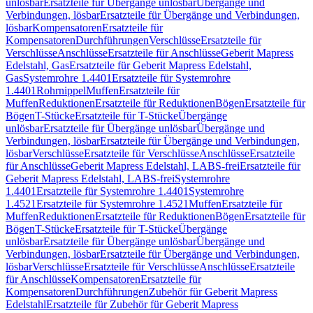
unlösbar
Ersatzteile für Übergänge unlösbar
Übergänge und
Verbindungen, lösbar
Ersatzteile für Übergänge und Verbindungen,
lösbar
Kompensatoren
Ersatzteile für
Kompensatoren
Durchführungen
Verschlüsse
Ersatzteile für
Verschlüsse
Anschlüsse
Ersatzteile für Anschlüsse
Geberit Mapress
Edelstahl, Gas
Ersatzteile für Geberit Mapress Edelstahl,
Gas
Systemrohre 1.4401
Ersatzteile für Systemrohre
1.4401
Rohrnippel
Muffen
Ersatzteile für
Muffen
Reduktionen
Ersatzteile für Reduktionen
Bögen
Ersatzteile für
Bögen
T-Stücke
Ersatzteile für T-Stücke
Übergänge
unlösbar
Ersatzteile für Übergänge unlösbar
Übergänge und
Verbindungen, lösbar
Ersatzteile für Übergänge und Verbindungen,
lösbar
Verschlüsse
Ersatzteile für Verschlüsse
Anschlüsse
Ersatzteile
für Anschlüsse
Geberit Mapress Edelstahl, LABS-frei
Ersatzteile für
Geberit Mapress Edelstahl, LABS-frei
Systemrohre
1.4401
Ersatzteile für Systemrohre 1.4401
Systemrohre
1.4521
Ersatzteile für Systemrohre 1.4521
Muffen
Ersatzteile für
Muffen
Reduktionen
Ersatzteile für Reduktionen
Bögen
Ersatzteile für
Bögen
T-Stücke
Ersatzteile für T-Stücke
Übergänge
unlösbar
Ersatzteile für Übergänge unlösbar
Übergänge und
Verbindungen, lösbar
Ersatzteile für Übergänge und Verbindungen,
lösbar
Verschlüsse
Ersatzteile für Verschlüsse
Anschlüsse
Ersatzteile
für Anschlüsse
Kompensatoren
Ersatzteile für
Kompensatoren
Durchführungen
Zubehör für Geberit Mapress
Edelstahl
Ersatzteile für Zubehör für Geberit Mapress