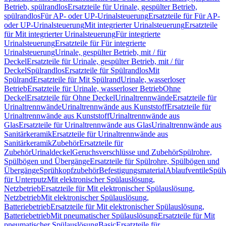
Betrieb, spülrandlos
Ersatzteile für Urinale, gespülter Betrieb,
spülrandlos
Für AP- oder UP-Urinalsteuerung
Ersatzteile für Für AP-
oder UP-Urinalsteuerung
Mit integrierter Urinalsteuerung
Ersatzteile
für Mit integrierter Urinalsteuerung
Für integrierte
Urinalsteuerung
Ersatzteile für Für integrierte
Urinalsteuerung
Urinale, gespülter Betrieb, mit / für
Deckel
Ersatzteile für Urinale, gespülter Betrieb, mit / für
Deckel
Spülrandlos
Ersatzteile für Spülrandlos
Mit
Spülrand
Ersatzteile für Mit Spülrand
Urinale, wasserloser
Betrieb
Ersatzteile für Urinale, wasserloser Betrieb
Ohne
Deckel
Ersatzteile für Ohne Deckel
Urinaltrennwände
Ersatzteile für
Urinaltrennwände
Urinaltrennwände aus Kunststoff
Ersatzteile für
Urinaltrennwände aus Kunststoff
Urinaltrennwände aus
Glas
Ersatzteile für Urinaltrennwände aus Glas
Urinaltrennwände aus
Sanitärkeramik
Ersatzteile für Urinaltrennwände aus
Sanitärkeramik
Zubehör
Ersatzteile für
Zubehör
Urinaldeckel
Geruchsverschlüsse und Zubehör
Spülrohre,
Spülbögen und Übergänge
Ersatzteile für Spülrohre, Spülbögen und
Übergänge
Sprühkopfzubehör
Befestigungsmaterial
Ablaufventile
Spülv
für Unterputz
Mit elektronischer Spülauslösung,
Netzbetrieb
Ersatzteile für Mit elektronischer Spülauslösung,
Netzbetrieb
Mit elektronischer Spülauslösung,
Batteriebetrieb
Ersatzteile für Mit elektronischer Spülauslösung,
Batteriebetrieb
Mit pneumatischer Spülauslösung
Ersatzteile für Mit
pneumatischer Spülauslösung
Basic
Ersatzteile für