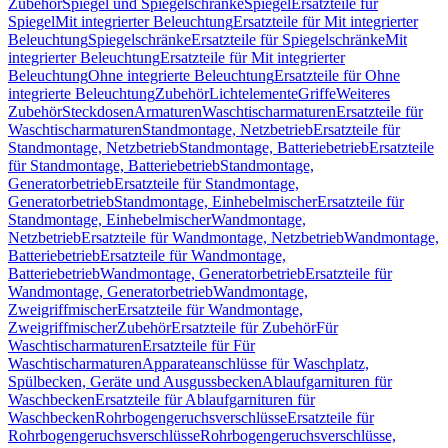
Zubehör
Spiegel und Spiegelschränke
Spiegel
Ersatzteile für
Spiegel
Mit integrierter Beleuchtung
Ersatzteile für Mit integrierter
Beleuchtung
Spiegelschränke
Ersatzteile für Spiegelschränke
Mit
integrierter Beleuchtung
Ersatzteile für Mit integrierter
Beleuchtung
Ohne integrierte Beleuchtung
Ersatzteile für Ohne
integrierte Beleuchtung
Zubehör
Lichtelemente
Griffe
Weiteres
Zubehör
Steckdosen
Armaturen
Waschtischarmaturen
Ersatzteile für
Waschtischarmaturen
Standmontage, Netzbetrieb
Ersatzteile für
Standmontage, Netzbetrieb
Standmontage, Batteriebetrieb
Ersatzteile
für Standmontage, Batteriebetrieb
Standmontage,
Generatorbetrieb
Ersatzteile für Standmontage,
Generatorbetrieb
Standmontage, Einhebelmischer
Ersatzteile für
Standmontage, Einhebelmischer
Wandmontage,
Netzbetrieb
Ersatzteile für Wandmontage, Netzbetrieb
Wandmontage,
Batteriebetrieb
Ersatzteile für Wandmontage,
Batteriebetrieb
Wandmontage, Generatorbetrieb
Ersatzteile für
Wandmontage, Generatorbetrieb
Wandmontage,
Zweigriffmischer
Ersatzteile für Wandmontage,
Zweigriffmischer
Zubehör
Ersatzteile für Zubehör
Für
Waschtischarmaturen
Ersatzteile für Für
Waschtischarmaturen
Apparateanschlüsse für Waschplatz,
Spülbecken, Geräte und Ausgussbecken
Ablaufgarnituren für
Waschbecken
Ersatzteile für Ablaufgarnituren für
Waschbecken
Rohrbogengeruchsverschlüsse
Ersatzteile für
Rohrbogengeruchsverschlüsse
Rohrbogengeruchsverschlüsse,