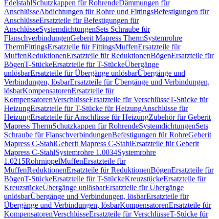
Edelstahl
Schutzkappen für Rohrende
Dämmungen für
Anschlüsse
Abdichtungen für Rohre und Fittings
Befestigungen für
Anschlüsse
Ersatzteile für Befestigungen für
Anschlüsse
Systemdichtungen
Sets Schraube für
Flanschverbindungen
Geberit Mapress Therm
Systemrohre
Therm
Fittings
Ersatzteile für Fittings
Muffen
Ersatzteile für
Muffen
Reduktionen
Ersatzteile für Reduktionen
Bögen
Ersatzteile für
Bögen
T-Stücke
Ersatzteile für T-Stücke
Übergänge
unlösbar
Ersatzteile für Übergänge unlösbar
Übergänge und
Verbindungen, lösbar
Ersatzteile für Übergänge und Verbindungen,
lösbar
Kompensatoren
Ersatzteile für
Kompensatoren
Verschlüsse
Ersatzteile für Verschlüsse
T-Stücke für
Heizung
Ersatzteile für T-Stücke für Heizung
Anschlüsse für
Heizung
Ersatzteile für Anschlüsse für Heizung
Zubehör für Geberit
Mapress Therm
Schutzkappen für Rohrende
Systemdichtungen
Sets
Schraube für Flanschverbindungen
Befestigungen für Rohre
Geberit
Mapress C-Stahl
Geberit Mapress C-Stahl
Ersatzteile für Geberit
Mapress C-Stahl
Systemrohre 1.0034
Systemrohre
1.0215
Rohrnippel
Muffen
Ersatzteile für
Muffen
Reduktionen
Ersatzteile für Reduktionen
Bögen
Ersatzteile für
Bögen
T-Stücke
Ersatzteile für T-Stücke
Kreuzstücke
Ersatzteile für
Kreuzstücke
Übergänge unlösbar
Ersatzteile für Übergänge
unlösbar
Übergänge und Verbindungen, lösbar
Ersatzteile für
Übergänge und Verbindungen, lösbar
Kompensatoren
Ersatzteile für
Kompensatoren
Verschlüsse
Ersatzteile für Verschlüsse
T-Stücke für