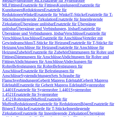
Mepla
Systemrohre ML
Ersatzteile für Systemrohre
ML
Fittings
Ersatzteile für Fittings
Kupplungen
Ersatzteile für
Kupplungen
Reduktionen
Ersatzteile für
Reduktionen
Winkel
Ersatzteile für Winkel
T-Stücke
Ersatzteile für T-
Stücke
Innenliegende Zirkulation
Ersatzteile für Innenliegende
Zirkulation
Übergänge unlösbar
Ersatzteile für Übergänge
unlösbar
Übergänge und Verbindungen, lösbar
Ersatzteile für
Übergänge und Verbindungen, lösbar
Verschlüsse
Ersatzteile für
Verschlüsse
Anschlüsse
Ersatzteile für Anschlüsse
Verteiler mit
Gewindeanschluss
T-Stücke für Heizung
Ersatzteile für T-Stücke für
Heizung
Anschlüsse für Heizung
Ersatzteile für Anschlüsse für
Heizung
Zubehör
Ersatzteile für Zubehör
Dämmungen für Rohre und
Fittings
Dämmungen für Anschlüsse
Abdichtungen für Rohre und
Fittings
Abdichtungen für Anschlüsse
Abdeckungen für
Rohre
Befestigungen für Rohre
Befestigungen für
Anschlüsse
Ersatzteile für Befestigungen für
Anschlüsse
Systemdichtungen
Sets Schraube für
Flanschverbindungen
Geberit Mapress Edelstahl
Geberit Mapress
Edelstahl
Ersatzteile für Geberit Mapress Edelstahl
Systemrohre
1.4401
Ersatzteile für Systemrohre 1.4401
Systemrohre
1.4521
Ersatzteile für Systemrohre
1.4521
Rohrnippel
Muffen
Ersatzteile für
Muffen
Reduktionen
Ersatzteile für Reduktionen
Bögen
Ersatzteile für
Bögen
T-Stücke
Ersatzteile für T-Stücke
Innenliegende
Zirkulation
Ersatzteile für Innenliegende Zirkulation
Übergänge