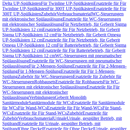
Delta UP-Spülkästen
Für Twinline UP-Spülkästen
Ersatzteile für Für
Twinline UP-Spülkästen
Für 300T UP-Spülkästen
Ersatzteile für Für
300T UP-Spülkästen
Zubehör
Verbrauchsmaterial
WC-Steuerungen
mit elektronischer Spülauslösung
Ersatzteile für WC-Steuerungen
mit elektronischer Spülauslösung
Für Netzbetrieb, für Geberit Sigma
UP-Spülkästen 12 cm
Ersatzteile für Für Netzbetrieb, für Geberit
Sigma UP-Spülkästen 12 cm
Für Netzbetrieb, für Geberit Omega
UP-Spülkästen 12 cm
Ersatzteile für Für Netzbetrieb, für Geberit
Omega UP-Spülkästen 12 cm
Für Batteriebetrieb, für Geberit Sigma
UP-Spülkästen 12 cm
Ersatzteile für Für Batteriebetrieb, für Geberit
Sigma UP-Spülkästen 12 cm
WC-Steuerungen mit pneumatischer
Spülauslösung
Ersatzteile für WC-Steuerungen mit pneumatischer
Spülauslösung
Für 2-Mengen-Spülung
Ersatzteile für Für 2-Mengen-
Spülung
Für 1-Mengen-Spülung
Ersatzteile für Für 1-Mengen-
Spülung
Zubehör für WC-Steuerungen
Ersatzteile für Zubehör für
WC-Steuerungen
Rohbausets
Ersatzteile für Rohbausets
Für WC-
Steuerungen mit elektronischer Spülauslösung
Ersatzteile für Für
WC-Steuerungen mit elektronischer
Spülauslösung
Verbindungen
Geberit Monolith
Sanitärmodule
Sanitärmodule für WCs
Ersatzteile für Sanitärmodule
für WCs
Für Wand-WCs
Ersatzteile für Für Wand-WCs
Für Stand-
WCs
Ersatzteile für Für Stand-WCs
Zubehör
Ersatzteile für
Zubehör
Verbrauchsmaterial
Urinale
Urinale, gespülter Betrieb, mit
Spülrand
Ersatzteile für Urinale, gespülter Betrieb, mit
Spülrand
Ohne Deckel
Ersatzteile für Ohne Deckel
Urinale, gespülter