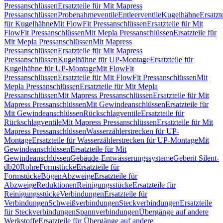
Pressanschlüssen
Ersatzteile für Mit Mapress
Pressanschlüssen
Probenahmeventile
Entleerventile
Kugelhähne
Ersatzt
für Kugelhähne
Mit FlowFit Pressanschlüssen
Ersatzteile für Mit
FlowFit Pressanschlüssen
Mit Mepla Pressanschlüssen
Ersatzteile für
Mit Mepla Pressanschlüssen
Mit Mapress
Pressanschlüssen
Ersatzteile für Mit Mapress
Pressanschlüssen
Kugelhähne für UP-Montage
Ersatzteile für
Kugelhähne für UP-Montage
Mit FlowFit
Pressanschlüssen
Ersatzteile für Mit FlowFit Pressanschlüssen
Mit
Mepla Pressanschlüssen
Ersatzteile für Mit Mepla
Pressanschlüssen
Mit Mapress Pressanschlüssen
Ersatzteile für Mit
Mapress Pressanschlüssen
Mit Gewindeanschlüssen
Ersatzteile für
Mit Gewindeanschlüssen
Rückschlagventile
Ersatzteile für
Rückschlagventile
Mit Mapress Pressanschlüssen
Ersatzteile für Mit
Mapress Pressanschlüssen
Wasserzählerstrecken für UP-
Montage
Ersatzteile für Wasserzählerstrecken für UP-Montage
Mit
Gewindeanschlüssen
Ersatzteile für Mit
Gewindeanschlüssen
Gebäude-Entwässerungssysteme
Geberit Silent-
db20
Rohre
Formstücke
Ersatzteile für
Formstücke
Bögen
Abzweige
Ersatzteile für
Abzweige
Reduktionen
Reinigungsstücke
Ersatzteile für
Reinigungsstücke
Verbindungen
Ersatzteile für
Verbindungen
Schweißverbindungen
Steckverbindungen
Ersatzteile
für Steckverbindungen
Spannverbindungen
Übergänge auf andere
Werkstoffe
Ersatzteile für Übergänge auf andere