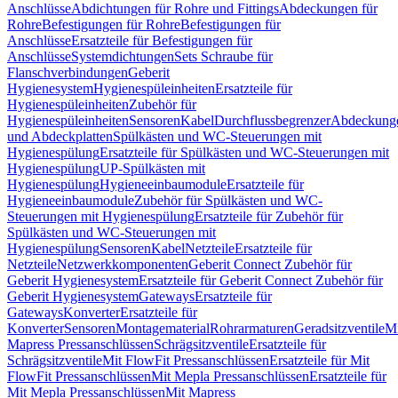
Anschlüsse
Abdichtungen für Rohre und Fittings
Abdeckungen für
Rohre
Befestigungen für Rohre
Befestigungen für
Anschlüsse
Ersatzteile für Befestigungen für
Anschlüsse
Systemdichtungen
Sets Schraube für
Flanschverbindungen
Geberit
Hygienesystem
Hygienespüleinheiten
Ersatzteile für
Hygienespüleinheiten
Zubehör für
Hygienespüleinheiten
Sensoren
Kabel
Durchflussbegrenzer
Abdeckung
und Abdeckplatten
Spülkästen und WC-Steuerungen mit
Hygienespülung
Ersatzteile für Spülkästen und WC-Steuerungen mit
Hygienespülung
UP-Spülkästen mit
Hygienespülung
Hygieneeinbaumodule
Ersatzteile für
Hygieneeinbaumodule
Zubehör für Spülkästen und WC-
Steuerungen mit Hygienespülung
Ersatzteile für Zubehör für
Spülkästen und WC-Steuerungen mit
Hygienespülung
Sensoren
Kabel
Netzteile
Ersatzteile für
Netzteile
Netzwerkkomponenten
Geberit Connect Zubehör für
Geberit Hygienesystem
Ersatzteile für Geberit Connect Zubehör für
Geberit Hygienesystem
Gateways
Ersatzteile für
Gateways
Konverter
Ersatzteile für
Konverter
Sensoren
Montagematerial
Rohrarmaturen
Geradsitzventile
Mi
Mapress Pressanschlüssen
Schrägsitzventile
Ersatzteile für
Schrägsitzventile
Mit FlowFit Pressanschlüssen
Ersatzteile für Mit
FlowFit Pressanschlüssen
Mit Mepla Pressanschlüssen
Ersatzteile für
Mit Mepla Pressanschlüssen
Mit Mapress