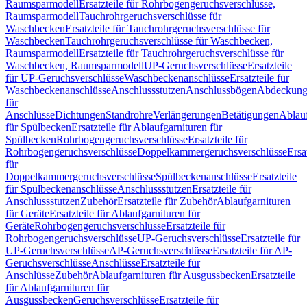
Raumsparmodell
Ersatzteile für Rohrbogengeruchsverschlüsse,
Raumsparmodell
Tauchrohrgeruchsverschlüsse für
Waschbecken
Ersatzteile für Tauchrohrgeruchsverschlüsse für
Waschbecken
Tauchrohrgeruchsverschlüsse für Waschbecken,
Raumsparmodell
Ersatzteile für Tauchrohrgeruchsverschlüsse für
Waschbecken, Raumsparmodell
UP-Geruchsverschlüsse
Ersatzteile
für UP-Geruchsverschlüsse
Waschbeckenanschlüsse
Ersatzteile für
Waschbeckenanschlüsse
Anschlussstutzen
Anschlussbögen
Abdeckung
für
Anschlüsse
Dichtungen
Standrohre
Verlängerungen
Betätigungen
Ablauf
für Spülbecken
Ersatzteile für Ablaufgarnituren für
Spülbecken
Rohrbogengeruchsverschlüsse
Ersatzteile für
Rohrbogengeruchsverschlüsse
Doppelkammergeruchsverschlüsse
Ersa
für
Doppelkammergeruchsverschlüsse
Spülbeckenanschlüsse
Ersatzteile
für Spülbeckenanschlüsse
Anschlussstutzen
Ersatzteile für
Anschlussstutzen
Zubehör
Ersatzteile für Zubehör
Ablaufgarnituren
für Geräte
Ersatzteile für Ablaufgarnituren für
Geräte
Rohrbogengeruchsverschlüsse
Ersatzteile für
Rohrbogengeruchsverschlüsse
UP-Geruchsverschlüsse
Ersatzteile für
UP-Geruchsverschlüsse
AP-Geruchsverschlüsse
Ersatzteile für AP-
Geruchsverschlüsse
Anschlüsse
Ersatzteile für
Anschlüsse
Zubehör
Ablaufgarnituren für Ausgussbecken
Ersatzteile
für Ablaufgarnituren für
Ausgussbecken
Geruchsverschlüsse
Ersatzteile für