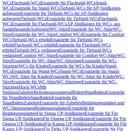
WCs
Flachspül-WCs
Ersatzteile für Flachspül-WCs
Stand-
WCs
Ersatzteile für Stand-WCs
Tiefspül-WCs für AP-Spülkasten
aufgesetzt
Ersatzteile für Tiefspül-WCs für AP-Spülkasten
aufgesetzt
Tiefspül-WCs
Ersatzteile für Tiefspül-WCs
Flachspül-
WCs
Ersatzteile für Flachspül-WCs
AP-Spülkästen für WCs, aus
Sanitärkeramik
Aufgesetzt
WC-Sitze
Ersatzteile für WC-Sitze
WC-
Sitze
Ersatzteile für WC-Sitze
Comfort WCs
Ersatzteile für Comfort
WCs
Tiefspül-WCs erhöht
Ersatzteile für Tiefspül-WCs
erhöht
Flachspül-WCs erhöht
Ersatzteile für Flachspül-WCs
erhöht
Tiefspül-WCs verlängert
Ersatzteile für Tiefspül-WCs
verlängert
Comfort WC-Sitze
Ersatzteile für Comfort WC-Sitze
WC-
Sitze
Ersatzteile für WC-Sitze
WC-Sitzringe
Ersatzteile für WC-
Sitzringe
WCs für Kinder
Ersatzteile für WCs für Kinder
Wand-
WCs
Ersatzteile für Wand-WCs
Stand-WCs
Ersatzteile für Stand-
WCs
WC-Sitze für Kinder
Ersatzteile für WC-Sitze für Kinder
WC-
Sitze
Ersatzteile für WC-Sitze
WC-Sitzringe
Ersatzteile für WC-
Sitzringe
Hock-WCs
Mit
Spülung
Zubehör
Befestigungsmaterial
Bidets
Wandbidets
Ersatzteile
für Wandbidets
Standbidets
Ersatzteile für
Standbidets
Zubehör
Ersatzteile für Zubehör
Betätigungsplatten und
WC-Steuerungen
Betätigungsplatten
Ersatzteile für
Betätigungsplatten
Für Sigma UP-Spülkästen
Ersatzteile für Für
Sigma UP-Spülkästen
Für Omega UP-Spülkästen
Ersatzteile für Für
Omega UP-Spülkästen
Für Kappa UP-Spülkästen
Ersatzteile für Für
Kappa UP-Spülkästen
Für Delta UP-Spülkästen
Ersatzteile für Für