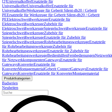
[2]
Universalkoffer
Ersatzteile für
Universalkoffer
Universalkoffer
Ersatzteile für
Universalkoffer
Werkzeuge für Geberit Silent-db20 / Geberit
PE
Ersatzteile für Werkzeuge für Geberit Silent-db20 / Geberit
PE
Elektroschweißwerkzeuge
Ersatzteile für
Elektroschweißwerkzeuge
Zubehör für
Elektroschweißwerkzeuge
Spiegelschweißwerkzeuge
Ersatzteile für
Spiegelschweißwerkzeuge
Zubehör für
Spiegelschweißwerkzeuge
Ersatzteile für Zubehör für
Spiegelschweißwerkzeuge
Rohrbearbeitungswerkzeuge
Ersatzteile
für Rohrbearbeitungswerkzeuge
Zubehör für
Rohrbearbeitungswerkzeuge
Ersatzteile für Zubehör für
Rohrbearbeitungswerkzeuge
Bedienhilfen
Fernbedienungen
Netzwerk
für Netzwerkkomponenten
Gateways
Ersatzteile für
Gateways
Konverter
Ersatzteile für
Konverter
Montagematerial
Geberit Connect
Gateways
Ersatzteile für
Gateways
Konverter
Ersatzteile für Konverter
Montagematerial
Produktkategorien
Badserien
Neuheiten