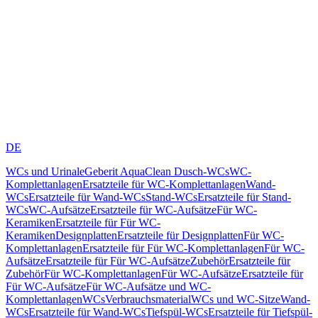
DE
WCs und Urinale
Geberit AquaClean Dusch-WCs
WC-
Komplettanlagen
Ersatzteile für WC-Komplettanlagen
Wand-
WCs
Ersatzteile für Wand-WCs
Stand-WCs
Ersatzteile für Stand-
WCs
WC-Aufsätze
Ersatzteile für WC-Aufsätze
Für WC-
Keramiken
Ersatzteile für Für WC-
Keramiken
Designplatten
Ersatzteile für Designplatten
Für WC-
Komplettanlagen
Ersatzteile für Für WC-Komplettanlagen
Für WC-
Aufsätze
Ersatzteile für Für WC-Aufsätze
Zubehör
Ersatzteile für
Zubehör
Für WC-Komplettanlagen
Für WC-Aufsätze
Ersatzteile für
Für WC-Aufsätze
Für WC-Aufsätze und WC-
Komplettanlagen
WCs
Verbrauchsmaterial
WCs und WC-Sitze
Wand-
WCs
Ersatzteile für Wand-WCs
Tiefspül-WCs
Ersatzteile für Tiefspül-