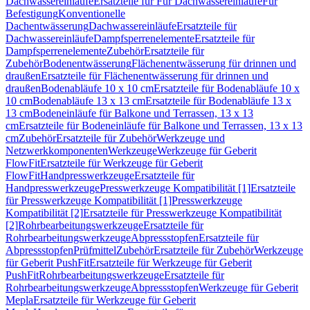
Dachwassereinläufe
Ersatzteile für Für Dachwassereinläufe
Für
Befestigung
Konventionelle
Dachentwässerung
Dachwassereinläufe
Ersatzteile für
Dachwassereinläufe
Dampfsperrenelemente
Ersatzteile für
Dampfsperrenelemente
Zubehör
Ersatzteile für
Zubehör
Bodenentwässerung
Flächenentwässerung für drinnen und
draußen
Ersatzteile für Flächenentwässerung für drinnen und
draußen
Bodenabläufe 10 x 10 cm
Ersatzteile für Bodenabläufe 10 x
10 cm
Bodenabläufe 13 x 13 cm
Ersatzteile für Bodenabläufe 13 x
13 cm
Bodeneinläufe für Balkone und Terrassen, 13 x 13
cm
Ersatzteile für Bodeneinläufe für Balkone und Terrassen, 13 x 13
cm
Zubehör
Ersatzteile für Zubehör
Werkzeuge und
Netzwerkkomponenten
Werkzeuge
Werkzeuge für Geberit
FlowFit
Ersatzteile für Werkzeuge für Geberit
FlowFit
Handpresswerkzeuge
Ersatzteile für
Handpresswerkzeuge
Presswerkzeuge Kompatibilität [1]
Ersatzteile
für Presswerkzeuge Kompatibilität [1]
Presswerkzeuge
Kompatibilität [2]
Ersatzteile für Presswerkzeuge Kompatibilität
[2]
Rohrbearbeitungswerkzeuge
Ersatzteile für
Rohrbearbeitungswerkzeuge
Abpressstopfen
Ersatzteile für
Abpressstopfen
Prüfmittel
Zubehör
Ersatzteile für Zubehör
Werkzeuge
für Geberit PushFit
Ersatzteile für Werkzeuge für Geberit
PushFit
Rohrbearbeitungswerkzeuge
Ersatzteile für
Rohrbearbeitungswerkzeuge
Abpressstopfen
Werkzeuge für Geberit
Mepla
Ersatzteile für Werkzeuge für Geberit