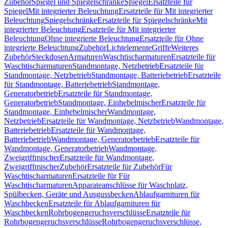
Zubehör
Spiegel und Spiegelschränke
Spiegel
Ersatzteile für
Spiegel
Mit integrierter Beleuchtung
Ersatzteile für Mit integrierter
Beleuchtung
Spiegelschränke
Ersatzteile für Spiegelschränke
Mit
integrierter Beleuchtung
Ersatzteile für Mit integrierter
Beleuchtung
Ohne integrierte Beleuchtung
Ersatzteile für Ohne
integrierte Beleuchtung
Zubehör
Lichtelemente
Griffe
Weiteres
Zubehör
Steckdosen
Armaturen
Waschtischarmaturen
Ersatzteile für
Waschtischarmaturen
Standmontage, Netzbetrieb
Ersatzteile für
Standmontage, Netzbetrieb
Standmontage, Batteriebetrieb
Ersatzteile
für Standmontage, Batteriebetrieb
Standmontage,
Generatorbetrieb
Ersatzteile für Standmontage,
Generatorbetrieb
Standmontage, Einhebelmischer
Ersatzteile für
Standmontage, Einhebelmischer
Wandmontage,
Netzbetrieb
Ersatzteile für Wandmontage, Netzbetrieb
Wandmontage,
Batteriebetrieb
Ersatzteile für Wandmontage,
Batteriebetrieb
Wandmontage, Generatorbetrieb
Ersatzteile für
Wandmontage, Generatorbetrieb
Wandmontage,
Zweigriffmischer
Ersatzteile für Wandmontage,
Zweigriffmischer
Zubehör
Ersatzteile für Zubehör
Für
Waschtischarmaturen
Ersatzteile für Für
Waschtischarmaturen
Apparateanschlüsse für Waschplatz,
Spülbecken, Geräte und Ausgussbecken
Ablaufgarnituren für
Waschbecken
Ersatzteile für Ablaufgarnituren für
Waschbecken
Rohrbogengeruchsverschlüsse
Ersatzteile für
Rohrbogengeruchsverschlüsse
Rohrbogengeruchsverschlüsse,