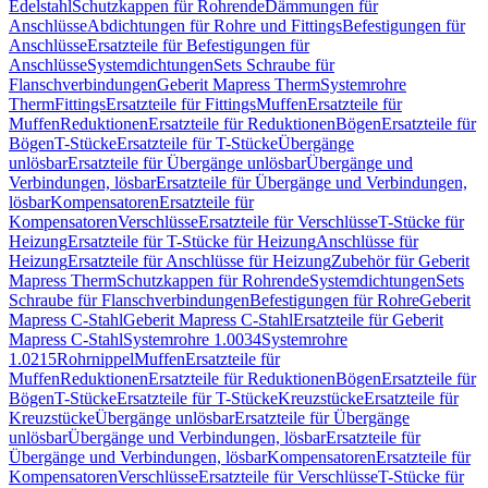
Edelstahl
Schutzkappen für Rohrende
Dämmungen für
Anschlüsse
Abdichtungen für Rohre und Fittings
Befestigungen für
Anschlüsse
Ersatzteile für Befestigungen für
Anschlüsse
Systemdichtungen
Sets Schraube für
Flanschverbindungen
Geberit Mapress Therm
Systemrohre
Therm
Fittings
Ersatzteile für Fittings
Muffen
Ersatzteile für
Muffen
Reduktionen
Ersatzteile für Reduktionen
Bögen
Ersatzteile für
Bögen
T-Stücke
Ersatzteile für T-Stücke
Übergänge
unlösbar
Ersatzteile für Übergänge unlösbar
Übergänge und
Verbindungen, lösbar
Ersatzteile für Übergänge und Verbindungen,
lösbar
Kompensatoren
Ersatzteile für
Kompensatoren
Verschlüsse
Ersatzteile für Verschlüsse
T-Stücke für
Heizung
Ersatzteile für T-Stücke für Heizung
Anschlüsse für
Heizung
Ersatzteile für Anschlüsse für Heizung
Zubehör für Geberit
Mapress Therm
Schutzkappen für Rohrende
Systemdichtungen
Sets
Schraube für Flanschverbindungen
Befestigungen für Rohre
Geberit
Mapress C-Stahl
Geberit Mapress C-Stahl
Ersatzteile für Geberit
Mapress C-Stahl
Systemrohre 1.0034
Systemrohre
1.0215
Rohrnippel
Muffen
Ersatzteile für
Muffen
Reduktionen
Ersatzteile für Reduktionen
Bögen
Ersatzteile für
Bögen
T-Stücke
Ersatzteile für T-Stücke
Kreuzstücke
Ersatzteile für
Kreuzstücke
Übergänge unlösbar
Ersatzteile für Übergänge
unlösbar
Übergänge und Verbindungen, lösbar
Ersatzteile für
Übergänge und Verbindungen, lösbar
Kompensatoren
Ersatzteile für
Kompensatoren
Verschlüsse
Ersatzteile für Verschlüsse
T-Stücke für