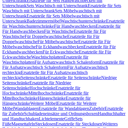
Unterschrank
Ersatzteile für Sets Handwaschbecken mit
Unterschrank
Sets Waschtisch mit Unterschrank
Ersatzteile für Sets
Waschtisch mit Unterschrank
Sets Möbelwaschtisch mit
Unterschrank
Ersatzteile für Sets Möbelwaschtisch mit
Unterschrank
Badezimmermöbel
Waschtischunterschränke
Ersatzteile
für Waschtischunterschränke
Für Handwaschbecken
Ersatzteile für
Für Handwaschbecken
Für Waschtische
Ersatzteile für Für
Waschtische
Für Doppelwaschtische
Ersatzteile für Für
Doppelwaschtische
Für Möbelwaschtische
Ersatzteile für Für
Möbelwaschtische
Für Eckhandwaschbecken
Ersatzteile für Für
Eckhandwaschbecken
Für Eckwaschtische
Ersatzteile für Für
Eckwaschtische
Waschtischplatten
Ersatzteile für
Waschtischplatten
Für Aufsatzwaschtisch Schalenform
Ersatzteile für
Für Aufsatzwaschtisch Schalenform
Für Aufsatzwaschtisch
rechteckig
Ersatzteile für Für Aufsatzwaschtisch
rechteckig
Seitenschränke
Ersatzteile für Seitenschränke
Niedrige
Seitenschränke
Ersatzteile für Niedrige
Seitenschränke
Hochschränke
Ersatzteile für
Hochschränke
Mittelhochschränke
Ersatzteile für
Mittelhochschränke
Hängeschränke
Ersatzteile für
Hängeschränke
Weitere Möbel
Ersatzteile für Weitere
Möbel
Wandablagen
Ersatzteile für Wandablagen
Zubehör
Ersatzteile
für Zubehör
Schubladeneinsätze und Ordnungsboxen
Handtuchhalter
und Handtuchhaken
Lichtelemente
Griffe
Sets
Füße
Magnettafeln
Steckdosen
Ersatzteile für Steckdosen
Weiteres