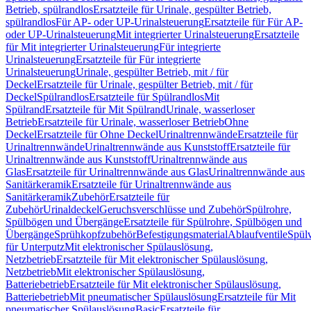
Betrieb, spülrandlos
Ersatzteile für Urinale, gespülter Betrieb,
spülrandlos
Für AP- oder UP-Urinalsteuerung
Ersatzteile für Für AP-
oder UP-Urinalsteuerung
Mit integrierter Urinalsteuerung
Ersatzteile
für Mit integrierter Urinalsteuerung
Für integrierte
Urinalsteuerung
Ersatzteile für Für integrierte
Urinalsteuerung
Urinale, gespülter Betrieb, mit / für
Deckel
Ersatzteile für Urinale, gespülter Betrieb, mit / für
Deckel
Spülrandlos
Ersatzteile für Spülrandlos
Mit
Spülrand
Ersatzteile für Mit Spülrand
Urinale, wasserloser
Betrieb
Ersatzteile für Urinale, wasserloser Betrieb
Ohne
Deckel
Ersatzteile für Ohne Deckel
Urinaltrennwände
Ersatzteile für
Urinaltrennwände
Urinaltrennwände aus Kunststoff
Ersatzteile für
Urinaltrennwände aus Kunststoff
Urinaltrennwände aus
Glas
Ersatzteile für Urinaltrennwände aus Glas
Urinaltrennwände aus
Sanitärkeramik
Ersatzteile für Urinaltrennwände aus
Sanitärkeramik
Zubehör
Ersatzteile für
Zubehör
Urinaldeckel
Geruchsverschlüsse und Zubehör
Spülrohre,
Spülbögen und Übergänge
Ersatzteile für Spülrohre, Spülbögen und
Übergänge
Sprühkopfzubehör
Befestigungsmaterial
Ablaufventile
Spülv
für Unterputz
Mit elektronischer Spülauslösung,
Netzbetrieb
Ersatzteile für Mit elektronischer Spülauslösung,
Netzbetrieb
Mit elektronischer Spülauslösung,
Batteriebetrieb
Ersatzteile für Mit elektronischer Spülauslösung,
Batteriebetrieb
Mit pneumatischer Spülauslösung
Ersatzteile für Mit
pneumatischer Spülauslösung
Basic
Ersatzteile für