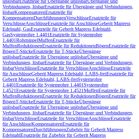
unlösbar
Ersatzteile für Übergänge unlösbar
Übergänge und
Verbindungen, lösbar
Ersatzteile für Übergänge und Verbindungen,
lösbar
Kompensatoren
Ersatzteile für
Kompensatoren
Durchführungen
Verschlüsse
Ersatzteile für
Verschlüsse
Anschlüsse
Ersatzteile für Anschlüsse
Geberit Mapress
Edelstahl, Gas
Ersatzteile für Geberit Mapress Edelstahl,
Gas
Systemrohre 1.4401
Ersatzteile für Systemrohre
1.4401
Rohrnippel
Muffen
Ersatzteile für
Muffen
Reduktionen
Ersatzteile für Reduktionen
Bögen
Ersatzteile für
Bögen
T-Stücke
Ersatzteile für T-Stücke
Übergänge
unlösbar
Ersatzteile für Übergänge unlösbar
Übergänge und
Verbindungen, lösbar
Ersatzteile für Übergänge und Verbindungen,
lösbar
Verschlüsse
Ersatzteile für Verschlüsse
Anschlüsse
Ersatzteile
für Anschlüsse
Geberit Mapress Edelstahl, LABS-frei
Ersatzteile für
Geberit Mapress Edelstahl, LABS-frei
Systemrohre
1.4401
Ersatzteile für Systemrohre 1.4401
Systemrohre
1.4521
Ersatzteile für Systemrohre 1.4521
Muffen
Ersatzteile für
Muffen
Reduktionen
Ersatzteile für Reduktionen
Bögen
Ersatzteile für
Bögen
T-Stücke
Ersatzteile für T-Stücke
Übergänge
unlösbar
Ersatzteile für Übergänge unlösbar
Übergänge und
Verbindungen, lösbar
Ersatzteile für Übergänge und Verbindungen,
lösbar
Verschlüsse
Ersatzteile für Verschlüsse
Anschlüsse
Ersatzteile
für Anschlüsse
Kompensatoren
Ersatzteile für
Kompensatoren
Durchführungen
Zubehör für Geberit Mapress
Edelstahl
Ersatzteile für Zubehör für Geberit Mapress