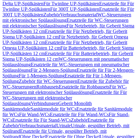
Delta UP-Spülkästen
Für Twinline UP-Spülkästen
Ersatzteile für Für
Twinline UP-Spülkästen
Für 300T UP-Spülkästen
Ersatzteile für Für
300T UP-Spülkästen
Zubehör
Verbrauchsmaterial
WC-Steuerungen
mit elektronischer Spülauslösung
Ersatzteile für WC-Steuerungen
mit elektronischer Spülauslösung
Für Netzbetrieb, für Geberit Sigma
UP-Spülkästen 12 cm
Ersatzteile für Für Netzbetrieb, für Geberit
Sigma UP-Spülkästen 12 cm
Für Netzbetrieb, für Geberit Omega
UP-Spülkästen 12 cm
Ersatzteile für Für Netzbetrieb, für Geberit
Omega UP-Spülkästen 12 cm
Für Batteriebetrieb, für Geberit Sigma
UP-Spülkästen 12 cm
Ersatzteile für Für Batteriebetrieb, für Geberit
Sigma UP-Spülkästen 12 cm
WC-Steuerungen mit pneumatischer
Spülauslösung
Ersatzteile für WC-Steuerungen mit pneumatischer
Spülauslösung
Für 2-Mengen-Spülung
Ersatzteile für Für 2-Mengen-
Spülung
Für 1-Mengen-Spülung
Ersatzteile für Für 1-Mengen-
Spülung
Zubehör für WC-Steuerungen
Ersatzteile für Zubehör für
WC-Steuerungen
Rohbausets
Ersatzteile für Rohbausets
Für WC-
Steuerungen mit elektronischer Spülauslösung
Ersatzteile für Für
WC-Steuerungen mit elektronischer
Spülauslösung
Verbindungen
Geberit Monolith
Sanitärmodule
Sanitärmodule für WCs
Ersatzteile für Sanitärmodule
für WCs
Für Wand-WCs
Ersatzteile für Für Wand-WCs
Für Stand-
WCs
Ersatzteile für Für Stand-WCs
Zubehör
Ersatzteile für
Zubehör
Verbrauchsmaterial
Urinale
Urinale, gespülter Betrieb, mit
Spülrand
Ersatzteile für Urinale, gespülter Betrieb, mit
Spülrand
Ohne Deckel
Ersatzteile für Ohne Deckel
Urinale, gespülter