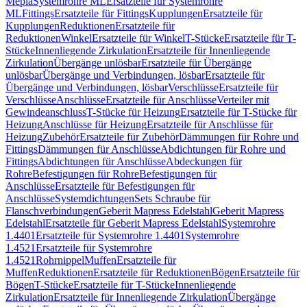
Mepla
Systemrohre ML
Ersatzteile für Systemrohre
ML
Fittings
Ersatzteile für Fittings
Kupplungen
Ersatzteile für
Kupplungen
Reduktionen
Ersatzteile für
Reduktionen
Winkel
Ersatzteile für Winkel
T-Stücke
Ersatzteile für T-
Stücke
Innenliegende Zirkulation
Ersatzteile für Innenliegende
Zirkulation
Übergänge unlösbar
Ersatzteile für Übergänge
unlösbar
Übergänge und Verbindungen, lösbar
Ersatzteile für
Übergänge und Verbindungen, lösbar
Verschlüsse
Ersatzteile für
Verschlüsse
Anschlüsse
Ersatzteile für Anschlüsse
Verteiler mit
Gewindeanschluss
T-Stücke für Heizung
Ersatzteile für T-Stücke für
Heizung
Anschlüsse für Heizung
Ersatzteile für Anschlüsse für
Heizung
Zubehör
Ersatzteile für Zubehör
Dämmungen für Rohre und
Fittings
Dämmungen für Anschlüsse
Abdichtungen für Rohre und
Fittings
Abdichtungen für Anschlüsse
Abdeckungen für
Rohre
Befestigungen für Rohre
Befestigungen für
Anschlüsse
Ersatzteile für Befestigungen für
Anschlüsse
Systemdichtungen
Sets Schraube für
Flanschverbindungen
Geberit Mapress Edelstahl
Geberit Mapress
Edelstahl
Ersatzteile für Geberit Mapress Edelstahl
Systemrohre
1.4401
Ersatzteile für Systemrohre 1.4401
Systemrohre
1.4521
Ersatzteile für Systemrohre
1.4521
Rohrnippel
Muffen
Ersatzteile für
Muffen
Reduktionen
Ersatzteile für Reduktionen
Bögen
Ersatzteile für
Bögen
T-Stücke
Ersatzteile für T-Stücke
Innenliegende
Zirkulation
Ersatzteile für Innenliegende Zirkulation
Übergänge