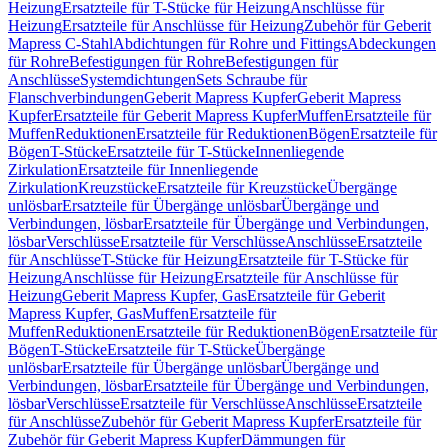
Heizung
Ersatzteile für T-Stücke für Heizung
Anschlüsse für
Heizung
Ersatzteile für Anschlüsse für Heizung
Zubehör für Geberit
Mapress C-Stahl
Abdichtungen für Rohre und Fittings
Abdeckungen
für Rohre
Befestigungen für Rohre
Befestigungen für
Anschlüsse
Systemdichtungen
Sets Schraube für
Flanschverbindungen
Geberit Mapress Kupfer
Geberit Mapress
Kupfer
Ersatzteile für Geberit Mapress Kupfer
Muffen
Ersatzteile für
Muffen
Reduktionen
Ersatzteile für Reduktionen
Bögen
Ersatzteile für
Bögen
T-Stücke
Ersatzteile für T-Stücke
Innenliegende
Zirkulation
Ersatzteile für Innenliegende
Zirkulation
Kreuzstücke
Ersatzteile für Kreuzstücke
Übergänge
unlösbar
Ersatzteile für Übergänge unlösbar
Übergänge und
Verbindungen, lösbar
Ersatzteile für Übergänge und Verbindungen,
lösbar
Verschlüsse
Ersatzteile für Verschlüsse
Anschlüsse
Ersatzteile
für Anschlüsse
T-Stücke für Heizung
Ersatzteile für T-Stücke für
Heizung
Anschlüsse für Heizung
Ersatzteile für Anschlüsse für
Heizung
Geberit Mapress Kupfer, Gas
Ersatzteile für Geberit
Mapress Kupfer, Gas
Muffen
Ersatzteile für
Muffen
Reduktionen
Ersatzteile für Reduktionen
Bögen
Ersatzteile für
Bögen
T-Stücke
Ersatzteile für T-Stücke
Übergänge
unlösbar
Ersatzteile für Übergänge unlösbar
Übergänge und
Verbindungen, lösbar
Ersatzteile für Übergänge und Verbindungen,
lösbar
Verschlüsse
Ersatzteile für Verschlüsse
Anschlüsse
Ersatzteile
für Anschlüsse
Zubehör für Geberit Mapress Kupfer
Ersatzteile für
Zubehör für Geberit Mapress Kupfer
Dämmungen für