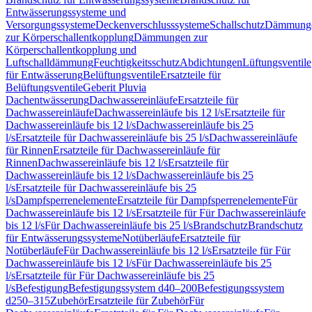
Entwässerungssysteme und
Versorgungssysteme
Deckenverschlusssysteme
Schallschutz
Dämmung
zur Körperschallentkopplung
Dämmungen zur
Körperschallentkopplung und
Luftschalldämmung
Feuchtigkeitsschutz
Abdichtungen
Lüftungsventile
für Entwässerung
Belüftungsventile
Ersatzteile für
Belüftungsventile
Geberit Pluvia
Dachentwässerung
Dachwassereinläufe
Ersatzteile für
Dachwassereinläufe
Dachwassereinläufe bis 12 l/s
Ersatzteile für
Dachwassereinläufe bis 12 l/s
Dachwassereinläufe bis 25
l/s
Ersatzteile für Dachwassereinläufe bis 25 l/s
Dachwassereinläufe
für Rinnen
Ersatzteile für Dachwassereinläufe für
Rinnen
Dachwassereinläufe bis 12 l/s
Ersatzteile für
Dachwassereinläufe bis 12 l/s
Dachwassereinläufe bis 25
l/s
Ersatzteile für Dachwassereinläufe bis 25
l/s
Dampfsperrenelemente
Ersatzteile für Dampfsperrenelemente
Für
Dachwassereinläufe bis 12 l/s
Ersatzteile für Für Dachwassereinläufe
bis 12 l/s
Für Dachwassereinläufe bis 25 l/s
Brandschutz
Brandschutz
für Entwässerungssysteme
Notüberläufe
Ersatzteile für
Notüberläufe
Für Dachwassereinläufe bis 12 l/s
Ersatzteile für Für
Dachwassereinläufe bis 12 l/s
Für Dachwassereinläufe bis 25
l/s
Ersatzteile für Für Dachwassereinläufe bis 25
l/s
Befestigung
Befestigungssystem d40–200
Befestigungssystem
d250–315
Zubehör
Ersatzteile für Zubehör
Für