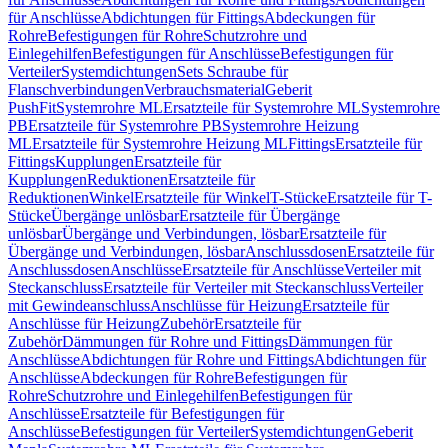
für Anschlüsse
Abdichtungen für Fittings
Abdeckungen für
Rohre
Befestigungen für Rohre
Schutzrohre und
Einlegehilfen
Befestigungen für Anschlüsse
Befestigungen für
Verteiler
Systemdichtungen
Sets Schraube für
Flanschverbindungen
Verbrauchsmaterial
Geberit
PushFit
Systemrohre ML
Ersatzteile für Systemrohre ML
Systemrohre
PB
Ersatzteile für Systemrohre PB
Systemrohre Heizung
ML
Ersatzteile für Systemrohre Heizung ML
Fittings
Ersatzteile für
Fittings
Kupplungen
Ersatzteile für
Kupplungen
Reduktionen
Ersatzteile für
Reduktionen
Winkel
Ersatzteile für Winkel
T-Stücke
Ersatzteile für T-
Stücke
Übergänge unlösbar
Ersatzteile für Übergänge
unlösbar
Übergänge und Verbindungen, lösbar
Ersatzteile für
Übergänge und Verbindungen, lösbar
Anschlussdosen
Ersatzteile für
Anschlussdosen
Anschlüsse
Ersatzteile für Anschlüsse
Verteiler mit
Steckanschluss
Ersatzteile für Verteiler mit Steckanschluss
Verteiler
mit Gewindeanschluss
Anschlüsse für Heizung
Ersatzteile für
Anschlüsse für Heizung
Zubehör
Ersatzteile für
Zubehör
Dämmungen für Rohre und Fittings
Dämmungen für
Anschlüsse
Abdichtungen für Rohre und Fittings
Abdichtungen für
Anschlüsse
Abdeckungen für Rohre
Befestigungen für
Rohre
Schutzrohre und Einlegehilfen
Befestigungen für
Anschlüsse
Ersatzteile für Befestigungen für
Anschlüsse
Befestigungen für Verteiler
Systemdichtungen
Geberit