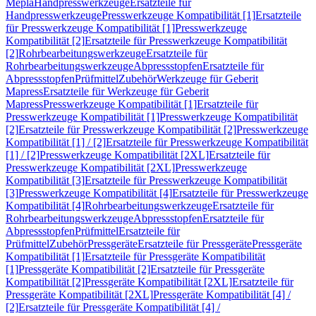
Mepla
Handpresswerkzeuge
Ersatzteile für
Handpresswerkzeuge
Presswerkzeuge Kompatibilität [1]
Ersatzteile
für Presswerkzeuge Kompatibilität [1]
Presswerkzeuge
Kompatibilität [2]
Ersatzteile für Presswerkzeuge Kompatibilität
[2]
Rohrbearbeitungswerkzeuge
Ersatzteile für
Rohrbearbeitungswerkzeuge
Abpressstopfen
Ersatzteile für
Abpressstopfen
Prüfmittel
Zubehör
Werkzeuge für Geberit
Mapress
Ersatzteile für Werkzeuge für Geberit
Mapress
Presswerkzeuge Kompatibilität [1]
Ersatzteile für
Presswerkzeuge Kompatibilität [1]
Presswerkzeuge Kompatibilität
[2]
Ersatzteile für Presswerkzeuge Kompatibilität [2]
Presswerkzeuge
Kompatibilität [1] / [2]
Ersatzteile für Presswerkzeuge Kompatibilität
[1] / [2]
Presswerkzeuge Kompatibilität [2XL]
Ersatzteile für
Presswerkzeuge Kompatibilität [2XL]
Presswerkzeuge
Kompatibilität [3]
Ersatzteile für Presswerkzeuge Kompatibilität
[3]
Presswerkzeuge Kompatibilität [4]
Ersatzteile für Presswerkzeuge
Kompatibilität [4]
Rohrbearbeitungswerkzeuge
Ersatzteile für
Rohrbearbeitungswerkzeuge
Abpressstopfen
Ersatzteile für
Abpressstopfen
Prüfmittel
Ersatzteile für
Prüfmittel
Zubehör
Pressgeräte
Ersatzteile für Pressgeräte
Pressgeräte
Kompatibilität [1]
Ersatzteile für Pressgeräte Kompatibilität
[1]
Pressgeräte Kompatibilität [2]
Ersatzteile für Pressgeräte
Kompatibilität [2]
Pressgeräte Kompatibilität [2XL]
Ersatzteile für
Pressgeräte Kompatibilität [2XL]
Pressgeräte Kompatibilität [4] /
[2]
Ersatzteile für Pressgeräte Kompatibilität [4] /