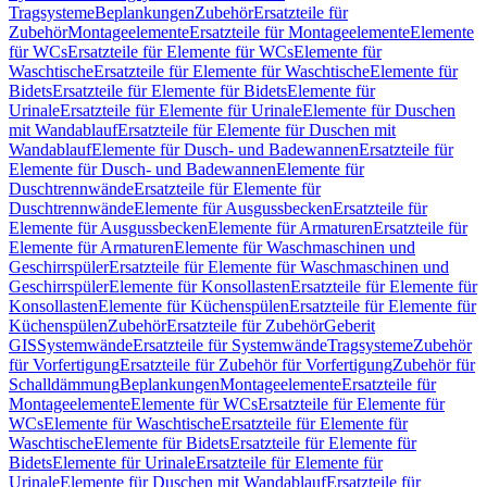
Tragsysteme
Beplankungen
Zubehör
Ersatzteile für
Zubehör
Montageelemente
Ersatzteile für Montageelemente
Elemente
für WCs
Ersatzteile für Elemente für WCs
Elemente für
Waschtische
Ersatzteile für Elemente für Waschtische
Elemente für
Bidets
Ersatzteile für Elemente für Bidets
Elemente für
Urinale
Ersatzteile für Elemente für Urinale
Elemente für Duschen
mit Wandablauf
Ersatzteile für Elemente für Duschen mit
Wandablauf
Elemente für Dusch- und Badewannen
Ersatzteile für
Elemente für Dusch- und Badewannen
Elemente für
Duschtrennwände
Ersatzteile für Elemente für
Duschtrennwände
Elemente für Ausgussbecken
Ersatzteile für
Elemente für Ausgussbecken
Elemente für Armaturen
Ersatzteile für
Elemente für Armaturen
Elemente für Waschmaschinen und
Geschirrspüler
Ersatzteile für Elemente für Waschmaschinen und
Geschirrspüler
Elemente für Konsollasten
Ersatzteile für Elemente für
Konsollasten
Elemente für Küchenspülen
Ersatzteile für Elemente für
Küchenspülen
Zubehör
Ersatzteile für Zubehör
Geberit
GIS
Systemwände
Ersatzteile für Systemwände
Tragsysteme
Zubehör
für Vorfertigung
Ersatzteile für Zubehör für Vorfertigung
Zubehör für
Schalldämmung
Beplankungen
Montageelemente
Ersatzteile für
Montageelemente
Elemente für WCs
Ersatzteile für Elemente für
WCs
Elemente für Waschtische
Ersatzteile für Elemente für
Waschtische
Elemente für Bidets
Ersatzteile für Elemente für
Bidets
Elemente für Urinale
Ersatzteile für Elemente für
Urinale
Elemente für Duschen mit Wandablauf
Ersatzteile für