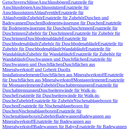
Geruchsverschlüsse
Anschlussbögen
Ersatzteile für
Anschlussbögen
Anschlussstutzen
Ersatzteile für
Anschlussstutzen
Ablaufventile
Ersatzteile für
Ablaufventile
Zubehör
Ersatzteile für Zubehör
Duschen und
Badewannen
Duschen
Bodenentwässerung für Duschen
Ersatzteile
für Bodenentwässerung für Duschen
Duschrinnen
Ersatzteile für
Duschrinnen
Zubehör für Duschrinnen
Ersatzteile für Zubehör für
Duschrinnen
Duschbodenabläufe
Ersatzteile für
Duschbodenabläufe
Zubehör für Duschbodenabläufe
Ersatzteile für
Zubehör für Duschbodenabläufe
Wandabläufe
Ersatzteile für
Wandabläufe
Zubehör für Wandabläufe
Ersatzteile für Zubehör für
Wandabläufe
Duschwannen und Duschflächen
Ersatzteile für
Duschwannen und Duschflächen
Duschflächen aus
Mineralwerkstoff und Geberit Duofix
Installationselemente
Duschflächen aus Mineralwerkstoff
Ersatzteile
für Duschflächen aus Mineralwerkstoff
Montageelemente
Ersatzteile
für Montageelemente
Zubehör
Duschabtrennungen
Ersatzteile für
Duschabtrennungen
Duschseitenwände für Walk-in-
Dusche
Ersatzteile für Duschseitenwände für Walk-in-
Dusche
Zubehör
Ersatzteile für Zubehör
Nischenablageboxen für
Duschen
Ersatzteile für Nischenablageboxen für
Duschen
Nischenablageboxen
Ersatzteile für
Nischenablageboxen
Zubehör
Badewannen
Badewannen aus
Mineralwerkstoff
Ersatzteile für Badewannen aus
Mineralwerkstoff
Badewannen für Babys
Ersatzteile für Badewannen