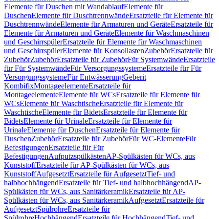
Elemente für Duschen mit Wandablauf
Elemente für
Duschen
Elemente für Duschtrennwände
Ersatzteile für Elemente für
Duschtrennwände
Elemente für Armaturen und Geräte
Ersatzteile für
Elemente für Armaturen und Geräte
Elemente für Waschmaschinen
und Geschirrspüler
Ersatzteile für Elemente für Waschmaschinen
und Geschirrspüler
Elemente für Konsollasten
Zubehör
Ersatzteile für
Zubehör
Zubehör
Ersatzteile für Zubehör
Für Systemwände
Ersatzteile
für Für Systemwände
Für Versorgungssysteme
Ersatzteile für Für
Versorgungssysteme
Für Entwässerung
Geberit
Kombifix
Montageelemente
Ersatzteile für
Montageelemente
Elemente für WCs
Ersatzteile für Elemente für
WCs
Elemente für Waschtische
Ersatzteile für Elemente für
Waschtische
Elemente für Bidets
Ersatzteile für Elemente für
Bidets
Elemente für Urinale
Ersatzteile für Elemente für
Urinale
Elemente für Duschen
Ersatzteile für Elemente für
Duschen
Zubehör
Ersatzteile für Zubehör
Für WC-Elemente
Für
Befestigungen
Ersatzteile für Für
Befestigungen
Aufputzspülkästen
AP-Spülkästen für WCs, aus
Kunststoff
Ersatzteile für AP-Spülkästen für WCs, aus
Kunststoff
Aufgesetzt
Ersatzteile für Aufgesetzt
Tief- und
halbhochhängend
Ersatzteile für Tief- und halbhochhängend
AP-
Spülkästen für WCs, aus Sanitärkeramik
Ersatzteile für AP-
Spülkästen für WCs, aus Sanitärkeramik
Aufgesetzt
Ersatzteile für
Aufgesetzt
Spülrohre
Ersatzteile für
Spülrohre
Hochhängend
Ersatzteile für Hochhängend
Tief- und