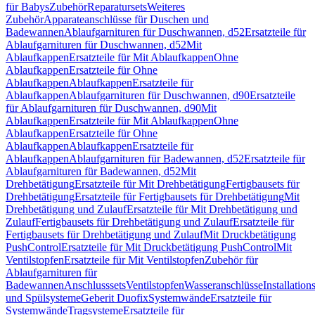
für Babys
Zubehör
Reparatursets
Weiteres
Zubehör
Apparateanschlüsse für Duschen und
Badewannen
Ablaufgarnituren für Duschwannen, d52
Ersatzteile für
Ablaufgarnituren für Duschwannen, d52
Mit
Ablaufkappen
Ersatzteile für Mit Ablaufkappen
Ohne
Ablaufkappen
Ersatzteile für Ohne
Ablaufkappen
Ablaufkappen
Ersatzteile für
Ablaufkappen
Ablaufgarnituren für Duschwannen, d90
Ersatzteile
für Ablaufgarnituren für Duschwannen, d90
Mit
Ablaufkappen
Ersatzteile für Mit Ablaufkappen
Ohne
Ablaufkappen
Ersatzteile für Ohne
Ablaufkappen
Ablaufkappen
Ersatzteile für
Ablaufkappen
Ablaufgarnituren für Badewannen, d52
Ersatzteile für
Ablaufgarnituren für Badewannen, d52
Mit
Drehbetätigung
Ersatzteile für Mit Drehbetätigung
Fertigbausets für
Drehbetätigung
Ersatzteile für Fertigbausets für Drehbetätigung
Mit
Drehbetätigung und Zulauf
Ersatzteile für Mit Drehbetätigung und
Zulauf
Fertigbausets für Drehbetätigung und Zulauf
Ersatzteile für
Fertigbausets für Drehbetätigung und Zulauf
Mit Druckbetätigung
PushControl
Ersatzteile für Mit Druckbetätigung PushControl
Mit
Ventilstopfen
Ersatzteile für Mit Ventilstopfen
Zubehör für
Ablaufgarnituren für
Badewannen
Anschlusssets
Ventilstopfen
Wasseranschlüsse
Installation
und Spülsysteme
Geberit Duofix
Systemwände
Ersatzteile für
Systemwände
Tragsysteme
Ersatzteile für