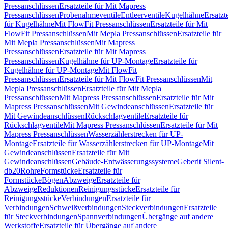
Pressanschlüssen
Ersatzteile für Mit Mapress
Pressanschlüssen
Probenahmeventile
Entleerventile
Kugelhähne
Ersatzt
für Kugelhähne
Mit FlowFit Pressanschlüssen
Ersatzteile für Mit
FlowFit Pressanschlüssen
Mit Mepla Pressanschlüssen
Ersatzteile für
Mit Mepla Pressanschlüssen
Mit Mapress
Pressanschlüssen
Ersatzteile für Mit Mapress
Pressanschlüssen
Kugelhähne für UP-Montage
Ersatzteile für
Kugelhähne für UP-Montage
Mit FlowFit
Pressanschlüssen
Ersatzteile für Mit FlowFit Pressanschlüssen
Mit
Mepla Pressanschlüssen
Ersatzteile für Mit Mepla
Pressanschlüssen
Mit Mapress Pressanschlüssen
Ersatzteile für Mit
Mapress Pressanschlüssen
Mit Gewindeanschlüssen
Ersatzteile für
Mit Gewindeanschlüssen
Rückschlagventile
Ersatzteile für
Rückschlagventile
Mit Mapress Pressanschlüssen
Ersatzteile für Mit
Mapress Pressanschlüssen
Wasserzählerstrecken für UP-
Montage
Ersatzteile für Wasserzählerstrecken für UP-Montage
Mit
Gewindeanschlüssen
Ersatzteile für Mit
Gewindeanschlüssen
Gebäude-Entwässerungssysteme
Geberit Silent-
db20
Rohre
Formstücke
Ersatzteile für
Formstücke
Bögen
Abzweige
Ersatzteile für
Abzweige
Reduktionen
Reinigungsstücke
Ersatzteile für
Reinigungsstücke
Verbindungen
Ersatzteile für
Verbindungen
Schweißverbindungen
Steckverbindungen
Ersatzteile
für Steckverbindungen
Spannverbindungen
Übergänge auf andere
Werkstoffe
Ersatzteile für Übergänge auf andere