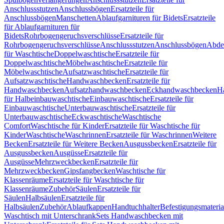
Anschlussstutzen
Anschlussbögen
Ersatzteile für
Anschlussbögen
Manschetten
Ablaufgarnituren für Bidets
Ersatzteile
für Ablaufgarnituren für
Bidets
Rohrbogengeruchsverschlüsse
Ersatzteile für
Rohrbogengeruchsverschlüsse
Anschlussstutzen
Anschlussbögen
Abde
für Waschtische
Doppelwaschtische
Ersatzteile für
Doppelwaschtische
Möbelwaschtische
Ersatzteile für
Möbelwaschtische
Aufsatzwaschtische
Ersatzteile für
Aufsatzwaschtische
Handwaschbecken
Ersatzteile für
Handwaschbecken
Aufsatzhandwaschbecken
Eckhandwaschbecken
H
für Halbeinbauwaschtische
Einbauwaschtische
Ersatzteile für
Einbauwaschtische
Unterbauwaschtische
Ersatzteile für
Unterbauwaschtische
Eckwaschtische
Waschtische
Comfort
Waschtische für Kinder
Ersatzteile für Waschtische für
Kinder
Waschtische
Waschrinnen
Ersatzteile für Waschrinnen
Weitere
Becken
Ersatzteile für Weitere Becken
Ausgussbecken
Ersatzteile für
Ausgussbecken
Ausgüsse
Ersatzteile für
Ausgüsse
Mehrzweckbecken
Ersatzteile für
Mehrzweckbecken
Gipsfangbecken
Waschtische für
Klassenräume
Ersatzteile für Waschtische für
Klassenräume
Zubehör
Säulen
Ersatzteile für
Säulen
Halbsäulen
Ersatzteile für
Halbsäulen
Zubehör
Ablaufkappen
Handtuchhalter
Befestigungsmateria
Waschtisch mit Unterschrank
Sets Handwaschbecken mit