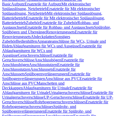
Basic
Aufputz
Ersatzteile für Aufputz
Mit elektronischer
Spülauslösung, Netzbetrieb
Ersatzteile für Mit elektronischer
Spülauslösung, Netzbetrieb
Mit elektronischer Spülauslösung,
Batteriebetrieb
Ersatzteile für Mit elektronischer Spülauslösung,
Batteriebetrieb
Zubehör
Ersatzteile für Zubehör
Rohbau- und
Austauschsets
Ersatzteile für Rohbau- und Austauschsets
Spülrohre,
Spülbögen und Übergänge
Renovierungssets
Ersatzteile für
Renovierungssets
Abdeckplatten
Sonstiges
Zubehör
Bedienhilfen
Apparateanschlüsse für WCs, Urinale und
Bidets
Ablaufgarnituren für WCs und Ausgüsse
Ersatzteile für
Ablaufgarnituren für WCs und
Ausgüsse
Geruchsverschlüsse
Ersatzteile für
Geruchsverschlüsse
Anschlussbögen
Ersatzteile für
Anschlussbögen
Anschlussstutzen
Ersatzteile für
Anschlussstutzen
Anschlusssets
Ersatzteile für
Anschlusssets
Spülbogenverlängerungen
Ersatzteile für
Spülbogenverlängerungen
Anschlüsse aus PVC
Ersatzteile für
Anschlüsse aus PVC
Manschetten und
Deckkappen
Ablaufgarnituren für Urinale
Ersatzteile für
Ablaufgarnituren für Urinale
Urinalgeruchsverschlüsse
Ersatzteile für
Urinalgeruchsverschlüsse
UP-Geruchsverschlüsse
Ersatzteile für UP-
Geruchsverschlüsse
Rohrbogengeruchsverschlüsses
Ersatzteile für
Rohrbogengeruchsverschlüsses
Spülrohr- und
Spülbogenverlängerungen
Ersatzteile für Spülrohr- und
Spülbogenverlängerungen
Anschlussstutzen
Ersatzteile für