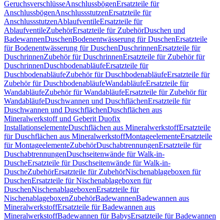
Geruchsverschlüsse
Anschlussbögen
Ersatzteile für
Anschlussbögen
Anschlussstutzen
Ersatzteile für
Anschlussstutzen
Ablaufventile
Ersatzteile für
Ablaufventile
Zubehör
Ersatzteile für Zubehör
Duschen und
Badewannen
Duschen
Bodenentwässerung für Duschen
Ersatzteile
für Bodenentwässerung für Duschen
Duschrinnen
Ersatzteile für
Duschrinnen
Zubehör für Duschrinnen
Ersatzteile für Zubehör für
Duschrinnen
Duschbodenabläufe
Ersatzteile für
Duschbodenabläufe
Zubehör für Duschbodenabläufe
Ersatzteile für
Zubehör für Duschbodenabläufe
Wandabläufe
Ersatzteile für
Wandabläufe
Zubehör für Wandabläufe
Ersatzteile für Zubehör für
Wandabläufe
Duschwannen und Duschflächen
Ersatzteile für
Duschwannen und Duschflächen
Duschflächen aus
Mineralwerkstoff und Geberit Duofix
Installationselemente
Duschflächen aus Mineralwerkstoff
Ersatzteile
für Duschflächen aus Mineralwerkstoff
Montageelemente
Ersatzteile
für Montageelemente
Zubehör
Duschabtrennungen
Ersatzteile für
Duschabtrennungen
Duschseitenwände für Walk-in-
Dusche
Ersatzteile für Duschseitenwände für Walk-in-
Dusche
Zubehör
Ersatzteile für Zubehör
Nischenablageboxen für
Duschen
Ersatzteile für Nischenablageboxen für
Duschen
Nischenablageboxen
Ersatzteile für
Nischenablageboxen
Zubehör
Badewannen
Badewannen aus
Mineralwerkstoff
Ersatzteile für Badewannen aus
Mineralwerkstoff
Badewannen für Babys
Ersatzteile für Badewannen