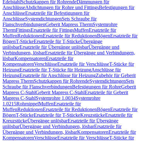
Edelstahl
Schutzkappen für Rohrende
Dämmungen für
Anschlüsse
Abdichtungen für Rohre und Fittings
Befestigungen für
Anschlüsse
Ersatzteile für Befestigungen für
Anschlüsse
Systemdichtungen
Sets Schraube für
Flanschverbindungen
Geberit Mapress Therm
Systemrohre
Therm
Fittings
Ersatzteile für Fittings
Muffen
Ersatzteile für
Muffen
Reduktionen
Ersatzteile für Reduktionen
Bögen
Ersatzteile für
Bögen
T-Stücke
Ersatzteile für T-Stücke
Übergänge
unlösbar
Ersatzteile für Übergänge unlösbar
Übergänge und
Verbindungen, lösbar
Ersatzteile für Übergänge und Verbindungen,
lösbar
Kompensatoren
Ersatzteile für
Kompensatoren
Verschlüsse
Ersatzteile für Verschlüsse
T-Stücke für
Heizung
Ersatzteile für T-Stücke für Heizung
Anschlüsse für
Heizung
Ersatzteile für Anschlüsse für Heizung
Zubehör für Geberit
Mapress Therm
Schutzkappen für Rohrende
Systemdichtungen
Sets
Schraube für Flanschverbindungen
Befestigungen für Rohre
Geberit
Mapress C-Stahl
Geberit Mapress C-Stahl
Ersatzteile für Geberit
Mapress C-Stahl
Systemrohre 1.0034
Systemrohre
1.0215
Rohrnippel
Muffen
Ersatzteile für
Muffen
Reduktionen
Ersatzteile für Reduktionen
Bögen
Ersatzteile für
Bögen
T-Stücke
Ersatzteile für T-Stücke
Kreuzstücke
Ersatzteile für
Kreuzstücke
Übergänge unlösbar
Ersatzteile für Übergänge
unlösbar
Übergänge und Verbindungen, lösbar
Ersatzteile für
Übergänge und Verbindungen, lösbar
Kompensatoren
Ersatzteile für
Kompensatoren
Verschlüsse
Ersatzteile für Verschlüsse
T-Stücke für