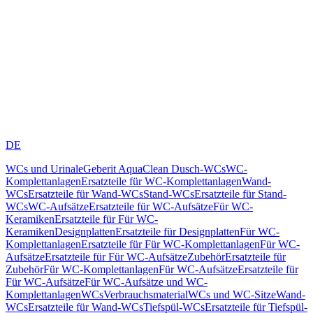
DE
WCs und Urinale
Geberit AquaClean Dusch-WCs
WC-
Komplettanlagen
Ersatzteile für WC-Komplettanlagen
Wand-
WCs
Ersatzteile für Wand-WCs
Stand-WCs
Ersatzteile für Stand-
WCs
WC-Aufsätze
Ersatzteile für WC-Aufsätze
Für WC-
Keramiken
Ersatzteile für Für WC-
Keramiken
Designplatten
Ersatzteile für Designplatten
Für WC-
Komplettanlagen
Ersatzteile für Für WC-Komplettanlagen
Für WC-
Aufsätze
Ersatzteile für Für WC-Aufsätze
Zubehör
Ersatzteile für
Zubehör
Für WC-Komplettanlagen
Für WC-Aufsätze
Ersatzteile für
Für WC-Aufsätze
Für WC-Aufsätze und WC-
Komplettanlagen
WCs
Verbrauchsmaterial
WCs und WC-Sitze
Wand-
WCs
Ersatzteile für Wand-WCs
Tiefspül-WCs
Ersatzteile für Tiefspül-