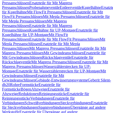
Pressanschlüssen
Ersatzteile für Mit Mapress
Pressanschlüssen
Probenahmeventile
Entleerventile
Kugelhähne
Ersatzt
für Kugelhähne
Mit FlowFit Pressanschlüssen
Ersatzteile für Mit
FlowFit Pressanschlüssen
Mit Mepla Pressanschlüssen
Ersatzteile für
Mit Mepla Pressanschlüssen
Mit Mapress
Pressanschlüssen
Ersatzteile für Mit Mapress
Pressanschlüssen
Kugelhähne für UP-Montage
Ersatzteile für
Kugelhähne für UP-Montage
Mit FlowFit
Pressanschlüssen
Ersatzteile für Mit FlowFit Pressanschlüssen
Mit
Mepla Pressanschlüssen
Ersatzteile für Mit Mepla
Pressanschlüssen
Mit Mapress Pressanschlüssen
Ersatzteile für Mit
Mapress Pressanschlüssen
Mit Gewindeanschlüssen
Ersatzteile für
Mit Gewindeanschlüssen
Rückschlagventile
Ersatzteile für
Rückschlagventile
Mit Mapress Pressanschlüssen
Ersatzteile für Mit
Mapress Pressanschlüssen
Wasserzählerstrecken für UP-
Montage
Ersatzteile für Wasserzählerstrecken für UP-Montage
Mit
Gewindeanschlüssen
Ersatzteile für Mit
Gewindeanschlüssen
Gebäude-Entwässerungssysteme
Geberit Silent-
db20
Rohre
Formstücke
Ersatzteile für
Formstücke
Bögen
Abzweige
Ersatzteile für
Abzweige
Reduktionen
Reinigungsstücke
Ersatzteile für
Reinigungsstücke
Verbindungen
Ersatzteile für
Verbindungen
Schweißverbindungen
Steckverbindungen
Ersatzteile
für Steckverbindungen
Spannverbindungen
Übergänge auf andere
Werkstoffe
Ersatzteile für Übergänge auf andere