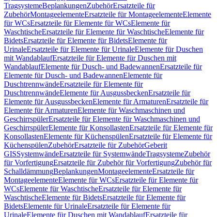
Tragsysteme
Beplankungen
Zubehör
Ersatzteile für
Zubehör
Montageelemente
Ersatzteile für Montageelemente
Elemente
für WCs
Ersatzteile für Elemente für WCs
Elemente für
Waschtische
Ersatzteile für Elemente für Waschtische
Elemente für
Bidets
Ersatzteile für Elemente für Bidets
Elemente für
Urinale
Ersatzteile für Elemente für Urinale
Elemente für Duschen
mit Wandablauf
Ersatzteile für Elemente für Duschen mit
Wandablauf
Elemente für Dusch- und Badewannen
Ersatzteile für
Elemente für Dusch- und Badewannen
Elemente für
Duschtrennwände
Ersatzteile für Elemente für
Duschtrennwände
Elemente für Ausgussbecken
Ersatzteile für
Elemente für Ausgussbecken
Elemente für Armaturen
Ersatzteile für
Elemente für Armaturen
Elemente für Waschmaschinen und
Geschirrspüler
Ersatzteile für Elemente für Waschmaschinen und
Geschirrspüler
Elemente für Konsollasten
Ersatzteile für Elemente für
Konsollasten
Elemente für Küchenspülen
Ersatzteile für Elemente für
Küchenspülen
Zubehör
Ersatzteile für Zubehör
Geberit
GIS
Systemwände
Ersatzteile für Systemwände
Tragsysteme
Zubehör
für Vorfertigung
Ersatzteile für Zubehör für Vorfertigung
Zubehör für
Schalldämmung
Beplankungen
Montageelemente
Ersatzteile für
Montageelemente
Elemente für WCs
Ersatzteile für Elemente für
WCs
Elemente für Waschtische
Ersatzteile für Elemente für
Waschtische
Elemente für Bidets
Ersatzteile für Elemente für
Bidets
Elemente für Urinale
Ersatzteile für Elemente für
Urinale
Elemente für Duschen mit Wandablauf
Ersatzteile für