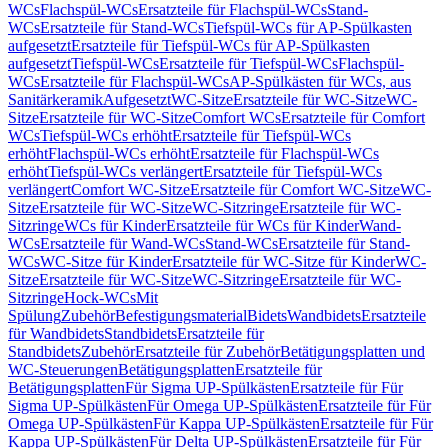
WCs
Flachspül-WCs
Ersatzteile für Flachspül-WCs
Stand-
WCs
Ersatzteile für Stand-WCs
Tiefspül-WCs für AP-Spülkasten
aufgesetzt
Ersatzteile für Tiefspül-WCs für AP-Spülkasten
aufgesetzt
Tiefspül-WCs
Ersatzteile für Tiefspül-WCs
Flachspül-
WCs
Ersatzteile für Flachspül-WCs
AP-Spülkästen für WCs, aus
Sanitärkeramik
Aufgesetzt
WC-Sitze
Ersatzteile für WC-Sitze
WC-
Sitze
Ersatzteile für WC-Sitze
Comfort WCs
Ersatzteile für Comfort
WCs
Tiefspül-WCs erhöht
Ersatzteile für Tiefspül-WCs
erhöht
Flachspül-WCs erhöht
Ersatzteile für Flachspül-WCs
erhöht
Tiefspül-WCs verlängert
Ersatzteile für Tiefspül-WCs
verlängert
Comfort WC-Sitze
Ersatzteile für Comfort WC-Sitze
WC-
Sitze
Ersatzteile für WC-Sitze
WC-Sitzringe
Ersatzteile für WC-
Sitzringe
WCs für Kinder
Ersatzteile für WCs für Kinder
Wand-
WCs
Ersatzteile für Wand-WCs
Stand-WCs
Ersatzteile für Stand-
WCs
WC-Sitze für Kinder
Ersatzteile für WC-Sitze für Kinder
WC-
Sitze
Ersatzteile für WC-Sitze
WC-Sitzringe
Ersatzteile für WC-
Sitzringe
Hock-WCs
Mit
Spülung
Zubehör
Befestigungsmaterial
Bidets
Wandbidets
Ersatzteile
für Wandbidets
Standbidets
Ersatzteile für
Standbidets
Zubehör
Ersatzteile für Zubehör
Betätigungsplatten und
WC-Steuerungen
Betätigungsplatten
Ersatzteile für
Betätigungsplatten
Für Sigma UP-Spülkästen
Ersatzteile für Für
Sigma UP-Spülkästen
Für Omega UP-Spülkästen
Ersatzteile für Für
Omega UP-Spülkästen
Für Kappa UP-Spülkästen
Ersatzteile für Für
Kappa UP-Spülkästen
Für Delta UP-Spülkästen
Ersatzteile für Für