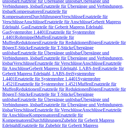
unlösbar
Ersatzteile für Übergänge unlösbar
Übergänge und
Verbindungen, lösbar
Ersatzteile für Übergänge und Verbindungen,
lösbar
Kompensatoren
Ersatzteile für
Kompensatoren
Durchführungen
Verschlüsse
Ersatzteile für
Verschlüsse
Anschlüsse
Ersatzteile für Anschlüsse
Geberit Mapress
Edelstahl, Gas
Ersatzteile für Geberit Mapress Edelstahl,
Gas
Systemrohre 1.4401
Ersatzteile für Systemrohre
1.4401
Rohrnippel
Muffen
Ersatzteile für
Muffen
Reduktionen
Ersatzteile für Reduktionen
Bögen
Ersatzteile für
Bögen
T-Stücke
Ersatzteile für T-Stücke
Übergänge
unlösbar
Ersatzteile für Übergänge unlösbar
Übergänge und
Verbindungen, lösbar
Ersatzteile für Übergänge und Verbindungen,
lösbar
Verschlüsse
Ersatzteile für Verschlüsse
Anschlüsse
Ersatzteile
für Anschlüsse
Geberit Mapress Edelstahl, LABS-frei
Ersatzteile für
Geberit Mapress Edelstahl, LABS-frei
Systemrohre
1.4401
Ersatzteile für Systemrohre 1.4401
Systemrohre
1.4521
Ersatzteile für Systemrohre 1.4521
Muffen
Ersatzteile für
Muffen
Reduktionen
Ersatzteile für Reduktionen
Bögen
Ersatzteile für
Bögen
T-Stücke
Ersatzteile für T-Stücke
Übergänge
unlösbar
Ersatzteile für Übergänge unlösbar
Übergänge und
Verbindungen, lösbar
Ersatzteile für Übergänge und Verbindungen,
lösbar
Verschlüsse
Ersatzteile für Verschlüsse
Anschlüsse
Ersatzteile
für Anschlüsse
Kompensatoren
Ersatzteile für
Kompensatoren
Durchführungen
Zubehör für Geberit Mapress
Edelstahl
Ersatzteile für Zubehör für Geberit Mapress