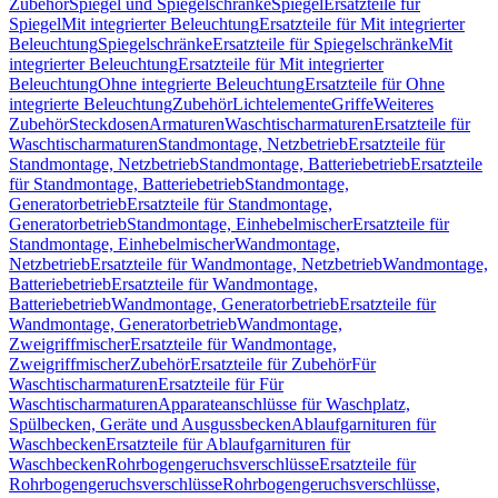
Zubehör
Spiegel und Spiegelschränke
Spiegel
Ersatzteile für
Spiegel
Mit integrierter Beleuchtung
Ersatzteile für Mit integrierter
Beleuchtung
Spiegelschränke
Ersatzteile für Spiegelschränke
Mit
integrierter Beleuchtung
Ersatzteile für Mit integrierter
Beleuchtung
Ohne integrierte Beleuchtung
Ersatzteile für Ohne
integrierte Beleuchtung
Zubehör
Lichtelemente
Griffe
Weiteres
Zubehör
Steckdosen
Armaturen
Waschtischarmaturen
Ersatzteile für
Waschtischarmaturen
Standmontage, Netzbetrieb
Ersatzteile für
Standmontage, Netzbetrieb
Standmontage, Batteriebetrieb
Ersatzteile
für Standmontage, Batteriebetrieb
Standmontage,
Generatorbetrieb
Ersatzteile für Standmontage,
Generatorbetrieb
Standmontage, Einhebelmischer
Ersatzteile für
Standmontage, Einhebelmischer
Wandmontage,
Netzbetrieb
Ersatzteile für Wandmontage, Netzbetrieb
Wandmontage,
Batteriebetrieb
Ersatzteile für Wandmontage,
Batteriebetrieb
Wandmontage, Generatorbetrieb
Ersatzteile für
Wandmontage, Generatorbetrieb
Wandmontage,
Zweigriffmischer
Ersatzteile für Wandmontage,
Zweigriffmischer
Zubehör
Ersatzteile für Zubehör
Für
Waschtischarmaturen
Ersatzteile für Für
Waschtischarmaturen
Apparateanschlüsse für Waschplatz,
Spülbecken, Geräte und Ausgussbecken
Ablaufgarnituren für
Waschbecken
Ersatzteile für Ablaufgarnituren für
Waschbecken
Rohrbogengeruchsverschlüsse
Ersatzteile für
Rohrbogengeruchsverschlüsse
Rohrbogengeruchsverschlüsse,