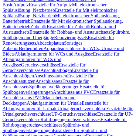
Basic
Aufputz
Ersatzteile für Aufputz
Mit elektronischer
Spülauslösung, Netzbetrieb
Ersatzteile für Mit elektronischer
Spülauslösung, Netzbetrieb
Mit elektronischer Spülauslösung,
Batteriebetrieb
Ersatzteile für Mit elektronischer Spülauslösung,
Batteriebetrieb
Zubehör
Ersatzteile für Zubehör
Rohbau- und
Austauschsets
Ersatzteile für Rohbau- und Austauschsets
Spülrohre,
Spülbögen und Übergänge
Renovierungssets
Ersatzteile für
Renovierungssets
Abdeckplatten
Sonstiges
Zubehör
Bedienhilfen
Apparateanschlüsse für WCs, Urinale und
Bidets
Ablaufgarnituren für WCs und Ausgüsse
Ersatzteile für
Ablaufgarnituren für WCs und
Ausgüsse
Geruchsverschlüsse
Ersatzteile für
Geruchsverschlüsse
Anschlussbögen
Ersatzteile für
Anschlussbögen
Anschlussstutzen
Ersatzteile für
Anschlussstutzen
Anschlusssets
Ersatzteile für
Anschlusssets
Spülbogenverlängerungen
Ersatzteile für
Spülbogenverlängerungen
Anschlüsse aus PVC
Ersatzteile für
Anschlüsse aus PVC
Manschetten und
Deckkappen
Ablaufgarnituren für Urinale
Ersatzteile für
Ablaufgarnituren für Urinale
Urinalgeruchsverschlüsse
Ersatzteile für
Urinalgeruchsverschlüsse
UP-Geruchsverschlüsse
Ersatzteile für UP-
Geruchsverschlüsse
Rohrbogengeruchsverschlüsses
Ersatzteile für
Rohrbogengeruchsverschlüsses
Spülrohr- und
Spülbogenverlängerungen
Ersatzteile für Spülrohr- und
Spülbogenverlängerungen
Anschlussstutzen
Ersatzteile für