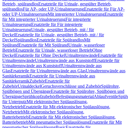
Betrieb, spülrandlos
Ersatzteile für Urinale, gespülter Betrieb,
spülrandlos
Für AP- oder UP-Urinalsteuerung
Ersatzteile für Für AP-
oder UP-Urinalsteuerung
Mit integrierter Urinalsteuerung
Ersatzteile
für Mit integrierter Urinalsteuerung
Für integrierte
Urinalsteuerung
Ersatzteile für Für integrierte
Urinalsteuerung
Urinale, gespülter Betrieb, mit / für
Deckel
Ersatzteile für Urinale, gespülter Betrieb, mit / für
Deckel
Spülrandlos
Ersatzteile für Spülrandlos
Mit
Spülrand
Ersatzteile für Mit Spülrand
Urinale, wasserloser
Betrieb
Ersatzteile für Urinale, wasserloser Betrieb
Ohne
Deckel
Ersatzteile für Ohne Deckel
Urinaltrennwände
Ersatzteile für
Urinaltrennwände
Urinaltrennwände aus Kunststoff
Ersatzteile für
Urinaltrennwände aus Kunststoff
Urinaltrennwände aus
Glas
Ersatzteile für Urinaltrennwände aus Glas
Urinaltrennwände aus
Sanitärkeramik
Ersatzteile für Urinaltrennwände aus
Sanitärkeramik
Zubehör
Ersatzteile für
Zubehör
Urinaldeckel
Geruchsverschlüsse und Zubehör
Spülrohre,
Spülbögen und Übergänge
Ersatzteile für Spülrohre, Spülbögen und
Übergänge
Sprühkopfzubehör
Befestigungsmaterial
Ablaufventile
Spülv
für Unterputz
Mit elektronischer Spülauslösung,
Netzbetrieb
Ersatzteile für Mit elektronischer Spülauslösung,
Netzbetrieb
Mit elektronischer Spülauslösung,
Batteriebetrieb
Ersatzteile für Mit elektronischer Spülauslösung,
Batteriebetrieb
Mit pneumatischer Spülauslösung
Ersatzteile für Mit
pneumatischer Spülauslösung
Basic
Ersatzteile für