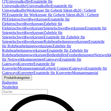
[2]
Universalkoffer
Ersatzteile für
Universalkoffer
Universalkoffer
Ersatzteile für
Universalkoffer
Werkzeuge für Geberit Silent-db20 / Geberit
PE
Ersatzteile für Werkzeuge für Geberit Silent-db20 / Geberit
PE
Elektroschweißwerkzeuge
Ersatzteile für
Elektroschweißwerkzeuge
Zubehör für
Elektroschweißwerkzeuge
Spiegelschweißwerkzeuge
Ersatzteile für
Spiegelschweißwerkzeuge
Zubehör für
Spiegelschweißwerkzeuge
Ersatzteile für Zubehör für
Spiegelschweißwerkzeuge
Rohrbearbeitungswerkzeuge
Ersatzteile
für Rohrbearbeitungswerkzeuge
Zubehör für
Rohrbearbeitungswerkzeuge
Ersatzteile für Zubehör für
Rohrbearbeitungswerkzeuge
Bedienhilfen
Fernbedienungen
Netzwerk
für Netzwerkkomponenten
Gateways
Ersatzteile für
Gateways
Konverter
Ersatzteile für
Konverter
Montagematerial
Geberit Connect
Gateways
Ersatzteile für
Gateways
Konverter
Ersatzteile für Konverter
Montagematerial
Produktkategorien
Badserien
Neuheiten