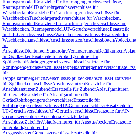
Raumsparmodell
Ersatzteile für Rohrbogengeruchsverschlüsse,
Raumsparmodell
Tauchrohrgeruchsverschlüsse für
Waschbecken
Ersatzteile für Tauchrohrgeruchsverschlüsse für
Waschbecken
Tauchrohrgeruchsverschlüsse für Waschbecken,
Raumsparmodell
Ersatzteile für Tauchrohrgeruchsverschlüsse für
Waschbecken, Raumsparmodell
UP-Geruchsverschlüsse
Ersatzteile
für UP-Geruchsverschlüsse
Waschbeckenanschlüsse
Ersatzteile für
Waschbeckenanschlüsse
Anschlussstutzen
Anschlussbögen
Abdeckung
für
Anschlüsse
Dichtungen
Standrohre
Verlängerungen
Betätigungen
Ablauf
für Spülbecken
Ersatzteile für Ablaufgarnituren für
Spülbecken
Rohrbogengeruchsverschlüsse
Ersatzteile für
Rohrbogengeruchsverschlüsse
Doppelkammergeruchsverschlüsse
Ersa
für
Doppelkammergeruchsverschlüsse
Spülbeckenanschlüsse
Ersatzteile
für Spülbeckenanschlüsse
Anschlussstutzen
Ersatzteile für
Anschlussstutzen
Zubehör
Ersatzteile für Zubehör
Ablaufgarnituren
für Geräte
Ersatzteile für Ablaufgarnituren für
Geräte
Rohrbogengeruchsverschlüsse
Ersatzteile für
Rohrbogengeruchsverschlüsse
UP-Geruchsverschlüsse
Ersatzteile für
UP-Geruchsverschlüsse
AP-Geruchsverschlüsse
Ersatzteile für AP-
Geruchsverschlüsse
Anschlüsse
Ersatzteile für
Anschlüsse
Zubehör
Ablaufgarnituren für Ausgussbecken
Ersatzteile
für Ablaufgarnituren für
Ausgussbecken
Geruchsverschlüsse
Ersatzteile für