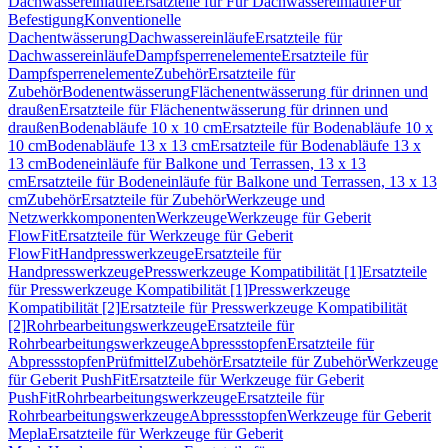
Dachwassereinläufe
Ersatzteile für Für Dachwassereinläufe
Für
Befestigung
Konventionelle
Dachentwässerung
Dachwassereinläufe
Ersatzteile für
Dachwassereinläufe
Dampfsperrenelemente
Ersatzteile für
Dampfsperrenelemente
Zubehör
Ersatzteile für
Zubehör
Bodenentwässerung
Flächenentwässerung für drinnen und
draußen
Ersatzteile für Flächenentwässerung für drinnen und
draußen
Bodenabläufe 10 x 10 cm
Ersatzteile für Bodenabläufe 10 x
10 cm
Bodenabläufe 13 x 13 cm
Ersatzteile für Bodenabläufe 13 x
13 cm
Bodeneinläufe für Balkone und Terrassen, 13 x 13
cm
Ersatzteile für Bodeneinläufe für Balkone und Terrassen, 13 x 13
cm
Zubehör
Ersatzteile für Zubehör
Werkzeuge und
Netzwerkkomponenten
Werkzeuge
Werkzeuge für Geberit
FlowFit
Ersatzteile für Werkzeuge für Geberit
FlowFit
Handpresswerkzeuge
Ersatzteile für
Handpresswerkzeuge
Presswerkzeuge Kompatibilität [1]
Ersatzteile
für Presswerkzeuge Kompatibilität [1]
Presswerkzeuge
Kompatibilität [2]
Ersatzteile für Presswerkzeuge Kompatibilität
[2]
Rohrbearbeitungswerkzeuge
Ersatzteile für
Rohrbearbeitungswerkzeuge
Abpressstopfen
Ersatzteile für
Abpressstopfen
Prüfmittel
Zubehör
Ersatzteile für Zubehör
Werkzeuge
für Geberit PushFit
Ersatzteile für Werkzeuge für Geberit
PushFit
Rohrbearbeitungswerkzeuge
Ersatzteile für
Rohrbearbeitungswerkzeuge
Abpressstopfen
Werkzeuge für Geberit
Mepla
Ersatzteile für Werkzeuge für Geberit