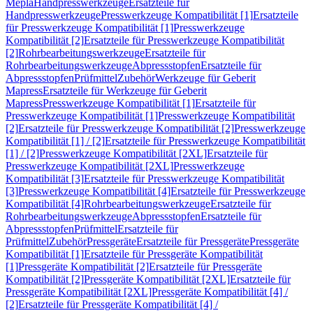
Mepla
Handpresswerkzeuge
Ersatzteile für
Handpresswerkzeuge
Presswerkzeuge Kompatibilität [1]
Ersatzteile
für Presswerkzeuge Kompatibilität [1]
Presswerkzeuge
Kompatibilität [2]
Ersatzteile für Presswerkzeuge Kompatibilität
[2]
Rohrbearbeitungswerkzeuge
Ersatzteile für
Rohrbearbeitungswerkzeuge
Abpressstopfen
Ersatzteile für
Abpressstopfen
Prüfmittel
Zubehör
Werkzeuge für Geberit
Mapress
Ersatzteile für Werkzeuge für Geberit
Mapress
Presswerkzeuge Kompatibilität [1]
Ersatzteile für
Presswerkzeuge Kompatibilität [1]
Presswerkzeuge Kompatibilität
[2]
Ersatzteile für Presswerkzeuge Kompatibilität [2]
Presswerkzeuge
Kompatibilität [1] / [2]
Ersatzteile für Presswerkzeuge Kompatibilität
[1] / [2]
Presswerkzeuge Kompatibilität [2XL]
Ersatzteile für
Presswerkzeuge Kompatibilität [2XL]
Presswerkzeuge
Kompatibilität [3]
Ersatzteile für Presswerkzeuge Kompatibilität
[3]
Presswerkzeuge Kompatibilität [4]
Ersatzteile für Presswerkzeuge
Kompatibilität [4]
Rohrbearbeitungswerkzeuge
Ersatzteile für
Rohrbearbeitungswerkzeuge
Abpressstopfen
Ersatzteile für
Abpressstopfen
Prüfmittel
Ersatzteile für
Prüfmittel
Zubehör
Pressgeräte
Ersatzteile für Pressgeräte
Pressgeräte
Kompatibilität [1]
Ersatzteile für Pressgeräte Kompatibilität
[1]
Pressgeräte Kompatibilität [2]
Ersatzteile für Pressgeräte
Kompatibilität [2]
Pressgeräte Kompatibilität [2XL]
Ersatzteile für
Pressgeräte Kompatibilität [2XL]
Pressgeräte Kompatibilität [4] /
[2]
Ersatzteile für Pressgeräte Kompatibilität [4] /