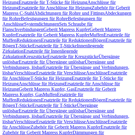
Heizung
Ersatzteile für T-Stücke für Heizung
Anschlüsse für
Heizung
Ersatzteile für Anschlüsse für Heizung
Zubehör für Geberit
Mapress C-Stahl
Abdichtungen für Rohre und Fittings
Abdeckungen
für Rohre
Befestigungen für Rohre
Befestigungen für
Anschlüsse
Systemdichtungen
Sets Schraube für
Flanschverbindungen
Geberit Mapress Kupfer
Geberit Mapress
Kupfer
Ersatzteile für Geberit Mapress Kupfer
Muffen
Ersatzteile für
Muffen
Reduktionen
Ersatzteile für Reduktionen
Bögen
Ersatzteile für
Bögen
T-Stücke
Ersatzteile für T-Stücke
Innenliegende
Zirkulation
Ersatzteile für Innenliegende
Zirkulation
Kreuzstücke
Ersatzteile für Kreuzstücke
Übergänge
unlösbar
Ersatzteile für Übergänge unlösbar
Übergänge und
Verbindungen, lösbar
Ersatzteile für Übergänge und Verbindungen,
lösbar
Verschlüsse
Ersatzteile für Verschlüsse
Anschlüsse
Ersatzteile
für Anschlüsse
T-Stücke für Heizung
Ersatzteile für T-Stücke für
Heizung
Anschlüsse für Heizung
Ersatzteile für Anschlüsse für
Heizung
Geberit Mapress Kupfer, Gas
Ersatzteile für Geberit
Mapress Kupfer, Gas
Muffen
Ersatzteile für
Muffen
Reduktionen
Ersatzteile für Reduktionen
Bögen
Ersatzteile für
Bögen
T-Stücke
Ersatzteile für T-Stücke
Übergänge
unlösbar
Ersatzteile für Übergänge unlösbar
Übergänge und
Verbindungen, lösbar
Ersatzteile für Übergänge und Verbindungen,
lösbar
Verschlüsse
Ersatzteile für Verschlüsse
Anschlüsse
Ersatzteile
für Anschlüsse
Zubehör für Geberit Mapress Kupfer
Ersatzteile für
Zubehör für Geberit Mapress Kupfer
Dämmungen für