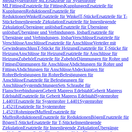
Mepla
Systemrohre ML
Ersatzteile für Systemrohre
ML
Fittings
Ersatzteile für Fittings
Kupplungen
Ersatzteile für
Kupplungen
Reduktionen
Ersatzteile für
Reduktionen
Winkel
Ersatzteile für Winkel
T-Stücke
Ersatzteile für T-
Stücke
Innenliegende Zirkulation
Ersatzteile für Innenliegende
Zirkulation
Übergänge unlösbar
Ersatzteile für Übergänge
unlösbar
Übergänge und Verbindungen, lösbar
Ersatzteile für
Übergänge und Verbindungen, lösbar
Verschlüsse
Ersatzteile für
Verschlüsse
Anschlüsse
Ersatzteile für Anschlüsse
Verteiler mit
Gewindeanschluss
T-Stücke für Heizung
Ersatzteile für T-Stücke für
Heizung
Anschlüsse für Heizung
Ersatzteile für Anschlüsse für
Heizung
Zubehör
Ersatzteile für Zubehör
Dämmungen für Rohre und
Fittings
Dämmungen für Anschlüsse
Abdichtungen für Rohre und
Fittings
Abdichtungen für Anschlüsse
Abdeckungen für
Rohre
Befestigungen für Rohre
Befestigungen für
Anschlüsse
Ersatzteile für Befestigungen für
Anschlüsse
Systemdichtungen
Sets Schraube für
Flanschverbindungen
Geberit Mapress Edelstahl
Geberit Mapress
Edelstahl
Ersatzteile für Geberit Mapress Edelstahl
Systemrohre
1.4401
Ersatzteile für Systemrohre 1.4401
Systemrohre
1.4521
Ersatzteile für Systemrohre
1.4521
Rohrnippel
Muffen
Ersatzteile für
Muffen
Reduktionen
Ersatzteile für Reduktionen
Bögen
Ersatzteile für
Bögen
T-Stücke
Ersatzteile für T-Stücke
Innenliegende
Zirkulation
Ersatzteile für Innenliegende Zirkulation
Übergänge