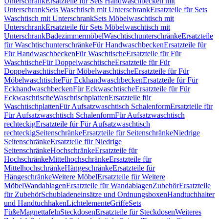
Unterschrank
Ersatzteile für Sets Handwaschbecken mit
Unterschrank
Sets Waschtisch mit Unterschrank
Ersatzteile für Sets
Waschtisch mit Unterschrank
Sets Möbelwaschtisch mit
Unterschrank
Ersatzteile für Sets Möbelwaschtisch mit
Unterschrank
Badezimmermöbel
Waschtischunterschränke
Ersatzteile
für Waschtischunterschränke
Für Handwaschbecken
Ersatzteile für
Für Handwaschbecken
Für Waschtische
Ersatzteile für Für
Waschtische
Für Doppelwaschtische
Ersatzteile für Für
Doppelwaschtische
Für Möbelwaschtische
Ersatzteile für Für
Möbelwaschtische
Für Eckhandwaschbecken
Ersatzteile für Für
Eckhandwaschbecken
Für Eckwaschtische
Ersatzteile für Für
Eckwaschtische
Waschtischplatten
Ersatzteile für
Waschtischplatten
Für Aufsatzwaschtisch Schalenform
Ersatzteile für
Für Aufsatzwaschtisch Schalenform
Für Aufsatzwaschtisch
rechteckig
Ersatzteile für Für Aufsatzwaschtisch
rechteckig
Seitenschränke
Ersatzteile für Seitenschränke
Niedrige
Seitenschränke
Ersatzteile für Niedrige
Seitenschränke
Hochschränke
Ersatzteile für
Hochschränke
Mittelhochschränke
Ersatzteile für
Mittelhochschränke
Hängeschränke
Ersatzteile für
Hängeschränke
Weitere Möbel
Ersatzteile für Weitere
Möbel
Wandablagen
Ersatzteile für Wandablagen
Zubehör
Ersatzteile
für Zubehör
Schubladeneinsätze und Ordnungsboxen
Handtuchhalter
und Handtuchhaken
Lichtelemente
Griffe
Sets
Füße
Magnettafeln
Steckdosen
Ersatzteile für Steckdosen
Weiteres