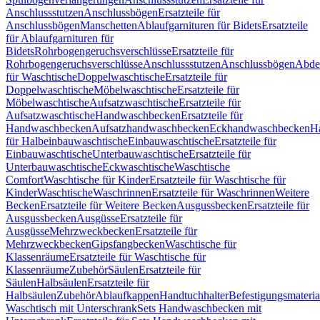
Anschlussstutzen
Anschlussbögen
Ersatzteile für
Anschlussbögen
Manschetten
Ablaufgarnituren für Bidets
Ersatzteile
für Ablaufgarnituren für
Bidets
Rohrbogengeruchsverschlüsse
Ersatzteile für
Rohrbogengeruchsverschlüsse
Anschlussstutzen
Anschlussbögen
Abde
für Waschtische
Doppelwaschtische
Ersatzteile für
Doppelwaschtische
Möbelwaschtische
Ersatzteile für
Möbelwaschtische
Aufsatzwaschtische
Ersatzteile für
Aufsatzwaschtische
Handwaschbecken
Ersatzteile für
Handwaschbecken
Aufsatzhandwaschbecken
Eckhandwaschbecken
H
für Halbeinbauwaschtische
Einbauwaschtische
Ersatzteile für
Einbauwaschtische
Unterbauwaschtische
Ersatzteile für
Unterbauwaschtische
Eckwaschtische
Waschtische
Comfort
Waschtische für Kinder
Ersatzteile für Waschtische für
Kinder
Waschtische
Waschrinnen
Ersatzteile für Waschrinnen
Weitere
Becken
Ersatzteile für Weitere Becken
Ausgussbecken
Ersatzteile für
Ausgussbecken
Ausgüsse
Ersatzteile für
Ausgüsse
Mehrzweckbecken
Ersatzteile für
Mehrzweckbecken
Gipsfangbecken
Waschtische für
Klassenräume
Ersatzteile für Waschtische für
Klassenräume
Zubehör
Säulen
Ersatzteile für
Säulen
Halbsäulen
Ersatzteile für
Halbsäulen
Zubehör
Ablaufkappen
Handtuchhalter
Befestigungsmateria
Waschtisch mit Unterschrank
Sets Handwaschbecken mit