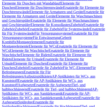
Elemente für Duschen mit Wandablauf
Elemente für
Duschen
Elemente für Duschtrennwände
Ersatzteile für Elemente für
Duschtrennwände
Elemente für Armaturen und Geräte
Ersatzteile für
Elemente für Armaturen und Geräte
Elemente für Waschmaschinen
und Geschirrspüler
Ersatzteile für Elemente für Waschmaschinen
und Geschirrspüler
Elemente für Konsollasten
Zubehör
Ersatzteile für
Zubehör
Zubehör
Ersatzteile für Zubehör
Für Systemwände
Ersatzteile
für Für Systemwände
Für Versorgungssysteme
Ersatzteile für Für
Versorgungssysteme
Für Entwässerung
Geberit
Kombifix
Montageelemente
Ersatzteile für
Montageelemente
Elemente für WCs
Ersatzteile für Elemente für
WCs
Elemente für Waschtische
Ersatzteile für Elemente für
Waschtische
Elemente für Bidets
Ersatzteile für Elemente für
Bidets
Elemente für Urinale
Ersatzteile für Elemente für
Urinale
Elemente für Duschen
Ersatzteile für Elemente für
Duschen
Zubehör
Ersatzteile für Zubehör
Für WC-Elemente
Für
Befestigungen
Ersatzteile für Für
Befestigungen
Aufputzspülkästen
AP-Spülkästen für WCs, aus
Kunststoff
Ersatzteile für AP-Spülkästen für WCs, aus
Kunststoff
Aufgesetzt
Ersatzteile für Aufgesetzt
Tief- und
halbhochhängend
Ersatzteile für Tief- und halbhochhängend
AP-
Spülkästen für WCs, aus Sanitärkeramik
Ersatzteile für AP-
Spülkästen für WCs, aus Sanitärkeramik
Aufgesetzt
Ersatzteile für
Aufgesetzt
Spülrohre
Ersatzteile für
Spülrohre
Hochhängend
Ersatzteile für Hochhängend
Tief- und