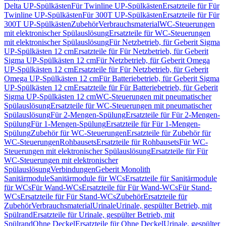
Delta UP-Spülkästen
Für Twinline UP-Spülkästen
Ersatzteile für Für
Twinline UP-Spülkästen
Für 300T UP-Spülkästen
Ersatzteile für Für
300T UP-Spülkästen
Zubehör
Verbrauchsmaterial
WC-Steuerungen
mit elektronischer Spülauslösung
Ersatzteile für WC-Steuerungen
mit elektronischer Spülauslösung
Für Netzbetrieb, für Geberit Sigma
UP-Spülkästen 12 cm
Ersatzteile für Für Netzbetrieb, für Geberit
Sigma UP-Spülkästen 12 cm
Für Netzbetrieb, für Geberit Omega
UP-Spülkästen 12 cm
Ersatzteile für Für Netzbetrieb, für Geberit
Omega UP-Spülkästen 12 cm
Für Batteriebetrieb, für Geberit Sigma
UP-Spülkästen 12 cm
Ersatzteile für Für Batteriebetrieb, für Geberit
Sigma UP-Spülkästen 12 cm
WC-Steuerungen mit pneumatischer
Spülauslösung
Ersatzteile für WC-Steuerungen mit pneumatischer
Spülauslösung
Für 2-Mengen-Spülung
Ersatzteile für Für 2-Mengen-
Spülung
Für 1-Mengen-Spülung
Ersatzteile für Für 1-Mengen-
Spülung
Zubehör für WC-Steuerungen
Ersatzteile für Zubehör für
WC-Steuerungen
Rohbausets
Ersatzteile für Rohbausets
Für WC-
Steuerungen mit elektronischer Spülauslösung
Ersatzteile für Für
WC-Steuerungen mit elektronischer
Spülauslösung
Verbindungen
Geberit Monolith
Sanitärmodule
Sanitärmodule für WCs
Ersatzteile für Sanitärmodule
für WCs
Für Wand-WCs
Ersatzteile für Für Wand-WCs
Für Stand-
WCs
Ersatzteile für Für Stand-WCs
Zubehör
Ersatzteile für
Zubehör
Verbrauchsmaterial
Urinale
Urinale, gespülter Betrieb, mit
Spülrand
Ersatzteile für Urinale, gespülter Betrieb, mit
Spülrand
Ohne Deckel
Ersatzteile für Ohne Deckel
Urinale, gespülter