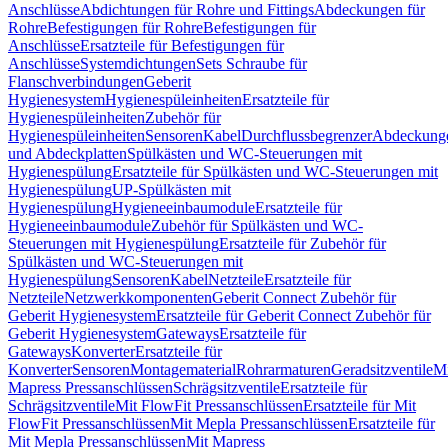
Anschlüsse
Abdichtungen für Rohre und Fittings
Abdeckungen für
Rohre
Befestigungen für Rohre
Befestigungen für
Anschlüsse
Ersatzteile für Befestigungen für
Anschlüsse
Systemdichtungen
Sets Schraube für
Flanschverbindungen
Geberit
Hygienesystem
Hygienespüleinheiten
Ersatzteile für
Hygienespüleinheiten
Zubehör für
Hygienespüleinheiten
Sensoren
Kabel
Durchflussbegrenzer
Abdeckung
und Abdeckplatten
Spülkästen und WC-Steuerungen mit
Hygienespülung
Ersatzteile für Spülkästen und WC-Steuerungen mit
Hygienespülung
UP-Spülkästen mit
Hygienespülung
Hygieneeinbaumodule
Ersatzteile für
Hygieneeinbaumodule
Zubehör für Spülkästen und WC-
Steuerungen mit Hygienespülung
Ersatzteile für Zubehör für
Spülkästen und WC-Steuerungen mit
Hygienespülung
Sensoren
Kabel
Netzteile
Ersatzteile für
Netzteile
Netzwerkkomponenten
Geberit Connect Zubehör für
Geberit Hygienesystem
Ersatzteile für Geberit Connect Zubehör für
Geberit Hygienesystem
Gateways
Ersatzteile für
Gateways
Konverter
Ersatzteile für
Konverter
Sensoren
Montagematerial
Rohrarmaturen
Geradsitzventile
Mi
Mapress Pressanschlüssen
Schrägsitzventile
Ersatzteile für
Schrägsitzventile
Mit FlowFit Pressanschlüssen
Ersatzteile für Mit
FlowFit Pressanschlüssen
Mit Mepla Pressanschlüssen
Ersatzteile für
Mit Mepla Pressanschlüssen
Mit Mapress