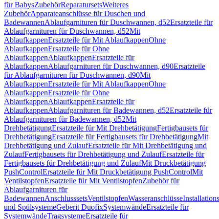
für Babys
Zubehör
Reparatursets
Weiteres
Zubehör
Apparateanschlüsse für Duschen und
Badewannen
Ablaufgarnituren für Duschwannen, d52
Ersatzteile für
Ablaufgarnituren für Duschwannen, d52
Mit
Ablaufkappen
Ersatzteile für Mit Ablaufkappen
Ohne
Ablaufkappen
Ersatzteile für Ohne
Ablaufkappen
Ablaufkappen
Ersatzteile für
Ablaufkappen
Ablaufgarnituren für Duschwannen, d90
Ersatzteile
für Ablaufgarnituren für Duschwannen, d90
Mit
Ablaufkappen
Ersatzteile für Mit Ablaufkappen
Ohne
Ablaufkappen
Ersatzteile für Ohne
Ablaufkappen
Ablaufkappen
Ersatzteile für
Ablaufkappen
Ablaufgarnituren für Badewannen, d52
Ersatzteile für
Ablaufgarnituren für Badewannen, d52
Mit
Drehbetätigung
Ersatzteile für Mit Drehbetätigung
Fertigbausets für
Drehbetätigung
Ersatzteile für Fertigbausets für Drehbetätigung
Mit
Drehbetätigung und Zulauf
Ersatzteile für Mit Drehbetätigung und
Zulauf
Fertigbausets für Drehbetätigung und Zulauf
Ersatzteile für
Fertigbausets für Drehbetätigung und Zulauf
Mit Druckbetätigung
PushControl
Ersatzteile für Mit Druckbetätigung PushControl
Mit
Ventilstopfen
Ersatzteile für Mit Ventilstopfen
Zubehör für
Ablaufgarnituren für
Badewannen
Anschlusssets
Ventilstopfen
Wasseranschlüsse
Installation
und Spülsysteme
Geberit Duofix
Systemwände
Ersatzteile für
Systemwände
Tragsysteme
Ersatzteile für