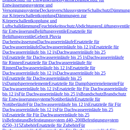
Entwässerungssysteme und
Versorgungssysteme
Deckenverschlusssysteme
Schallschutz
Dämmung
zur Körperschallentkopplung
Dämmungen zur
Körperschallentkopplung und
Luftschalldämmung
Feuchtigkeitsschutz
Abdichtungen
Lüftungsventile
für Entwässerung
Belüftungsventile
Ersatzteile für
Belüftungsventile
Geberit Pluvia
Dachentwässerung
Dachwassereinläufe
Ersatzteile für
Dachwassereinläufe
Dachwassereinläufe bis 12 l/s
Ersatzteile für
Dachwassereinläufe bis 12 l/s
Dachwassereinläufe bis 25
l/s
Ersatzteile für Dachwassereinläufe bis 25 l/s
Dachwassereinläufe
für Rinnen
Ersatzteile für Dachwassereinläufe für
Rinnen
Dachwassereinläufe bis 12 l/s
Ersatzteile für
Dachwassereinläufe bis 12 l/s
Dachwassereinläufe bis 25
l/s
Ersatzteile für Dachwassereinläufe bis 25
l/s
Dampfsperrenelemente
Ersatzteile für Dampfsperrenelemente
Für
Dachwassereinläufe bis 12 l/s
Ersatzteile für Für Dachwassereinläufe
bis 12 l/s
Für Dachwassereinläufe bis 25 l/s
Brandschutz
Brandschutz
für Entwässerungssysteme
Notüberläufe
Ersatzteile für
Notüberläufe
Für Dachwassereinläufe bis 12 l/s
Ersatzteile für Für
Dachwassereinläufe bis 12 l/s
Für Dachwassereinläufe bis 25
l/s
Ersatzteile für Für Dachwassereinläufe bis 25
l/s
Befestigung
Befestigungssystem d40–200
Befestigungssystem
d250–315
Zubehör
Ersatzteile für Zubehör
Für