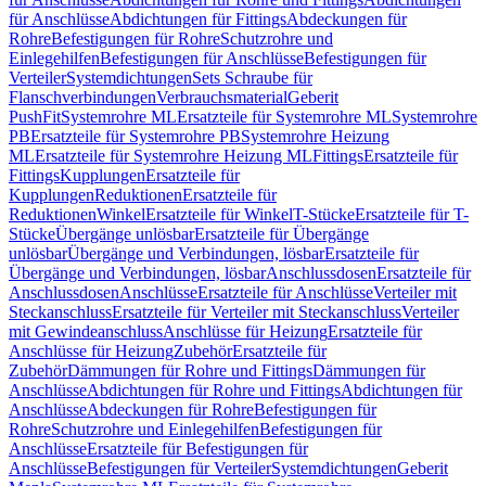
für Anschlüsse
Abdichtungen für Fittings
Abdeckungen für
Rohre
Befestigungen für Rohre
Schutzrohre und
Einlegehilfen
Befestigungen für Anschlüsse
Befestigungen für
Verteiler
Systemdichtungen
Sets Schraube für
Flanschverbindungen
Verbrauchsmaterial
Geberit
PushFit
Systemrohre ML
Ersatzteile für Systemrohre ML
Systemrohre
PB
Ersatzteile für Systemrohre PB
Systemrohre Heizung
ML
Ersatzteile für Systemrohre Heizung ML
Fittings
Ersatzteile für
Fittings
Kupplungen
Ersatzteile für
Kupplungen
Reduktionen
Ersatzteile für
Reduktionen
Winkel
Ersatzteile für Winkel
T-Stücke
Ersatzteile für T-
Stücke
Übergänge unlösbar
Ersatzteile für Übergänge
unlösbar
Übergänge und Verbindungen, lösbar
Ersatzteile für
Übergänge und Verbindungen, lösbar
Anschlussdosen
Ersatzteile für
Anschlussdosen
Anschlüsse
Ersatzteile für Anschlüsse
Verteiler mit
Steckanschluss
Ersatzteile für Verteiler mit Steckanschluss
Verteiler
mit Gewindeanschluss
Anschlüsse für Heizung
Ersatzteile für
Anschlüsse für Heizung
Zubehör
Ersatzteile für
Zubehör
Dämmungen für Rohre und Fittings
Dämmungen für
Anschlüsse
Abdichtungen für Rohre und Fittings
Abdichtungen für
Anschlüsse
Abdeckungen für Rohre
Befestigungen für
Rohre
Schutzrohre und Einlegehilfen
Befestigungen für
Anschlüsse
Ersatzteile für Befestigungen für
Anschlüsse
Befestigungen für Verteiler
Systemdichtungen
Geberit