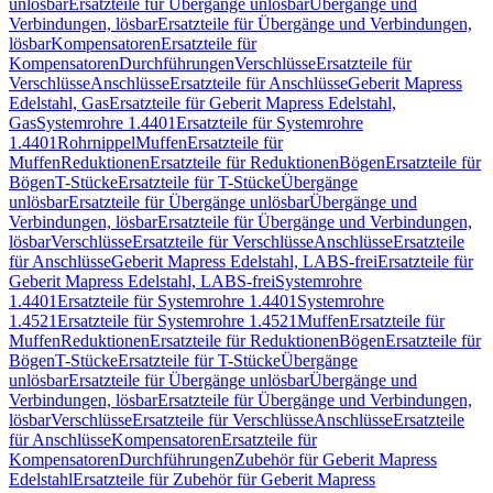
unlösbar
Ersatzteile für Übergänge unlösbar
Übergänge und
Verbindungen, lösbar
Ersatzteile für Übergänge und Verbindungen,
lösbar
Kompensatoren
Ersatzteile für
Kompensatoren
Durchführungen
Verschlüsse
Ersatzteile für
Verschlüsse
Anschlüsse
Ersatzteile für Anschlüsse
Geberit Mapress
Edelstahl, Gas
Ersatzteile für Geberit Mapress Edelstahl,
Gas
Systemrohre 1.4401
Ersatzteile für Systemrohre
1.4401
Rohrnippel
Muffen
Ersatzteile für
Muffen
Reduktionen
Ersatzteile für Reduktionen
Bögen
Ersatzteile für
Bögen
T-Stücke
Ersatzteile für T-Stücke
Übergänge
unlösbar
Ersatzteile für Übergänge unlösbar
Übergänge und
Verbindungen, lösbar
Ersatzteile für Übergänge und Verbindungen,
lösbar
Verschlüsse
Ersatzteile für Verschlüsse
Anschlüsse
Ersatzteile
für Anschlüsse
Geberit Mapress Edelstahl, LABS-frei
Ersatzteile für
Geberit Mapress Edelstahl, LABS-frei
Systemrohre
1.4401
Ersatzteile für Systemrohre 1.4401
Systemrohre
1.4521
Ersatzteile für Systemrohre 1.4521
Muffen
Ersatzteile für
Muffen
Reduktionen
Ersatzteile für Reduktionen
Bögen
Ersatzteile für
Bögen
T-Stücke
Ersatzteile für T-Stücke
Übergänge
unlösbar
Ersatzteile für Übergänge unlösbar
Übergänge und
Verbindungen, lösbar
Ersatzteile für Übergänge und Verbindungen,
lösbar
Verschlüsse
Ersatzteile für Verschlüsse
Anschlüsse
Ersatzteile
für Anschlüsse
Kompensatoren
Ersatzteile für
Kompensatoren
Durchführungen
Zubehör für Geberit Mapress
Edelstahl
Ersatzteile für Zubehör für Geberit Mapress