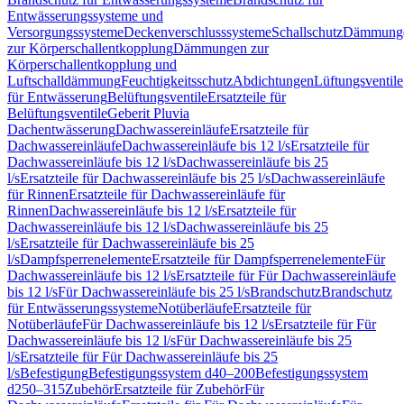
Entwässerungssysteme und
Versorgungssysteme
Deckenverschlusssysteme
Schallschutz
Dämmung
zur Körperschallentkopplung
Dämmungen zur
Körperschallentkopplung und
Luftschalldämmung
Feuchtigkeitsschutz
Abdichtungen
Lüftungsventile
für Entwässerung
Belüftungsventile
Ersatzteile für
Belüftungsventile
Geberit Pluvia
Dachentwässerung
Dachwassereinläufe
Ersatzteile für
Dachwassereinläufe
Dachwassereinläufe bis 12 l/s
Ersatzteile für
Dachwassereinläufe bis 12 l/s
Dachwassereinläufe bis 25
l/s
Ersatzteile für Dachwassereinläufe bis 25 l/s
Dachwassereinläufe
für Rinnen
Ersatzteile für Dachwassereinläufe für
Rinnen
Dachwassereinläufe bis 12 l/s
Ersatzteile für
Dachwassereinläufe bis 12 l/s
Dachwassereinläufe bis 25
l/s
Ersatzteile für Dachwassereinläufe bis 25
l/s
Dampfsperrenelemente
Ersatzteile für Dampfsperrenelemente
Für
Dachwassereinläufe bis 12 l/s
Ersatzteile für Für Dachwassereinläufe
bis 12 l/s
Für Dachwassereinläufe bis 25 l/s
Brandschutz
Brandschutz
für Entwässerungssysteme
Notüberläufe
Ersatzteile für
Notüberläufe
Für Dachwassereinläufe bis 12 l/s
Ersatzteile für Für
Dachwassereinläufe bis 12 l/s
Für Dachwassereinläufe bis 25
l/s
Ersatzteile für Für Dachwassereinläufe bis 25
l/s
Befestigung
Befestigungssystem d40–200
Befestigungssystem
d250–315
Zubehör
Ersatzteile für Zubehör
Für