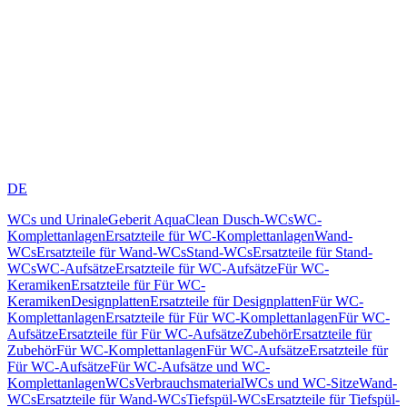
DE
WCs und Urinale
Geberit AquaClean Dusch-WCs
WC-
Komplettanlagen
Ersatzteile für WC-Komplettanlagen
Wand-
WCs
Ersatzteile für Wand-WCs
Stand-WCs
Ersatzteile für Stand-
WCs
WC-Aufsätze
Ersatzteile für WC-Aufsätze
Für WC-
Keramiken
Ersatzteile für Für WC-
Keramiken
Designplatten
Ersatzteile für Designplatten
Für WC-
Komplettanlagen
Ersatzteile für Für WC-Komplettanlagen
Für WC-
Aufsätze
Ersatzteile für Für WC-Aufsätze
Zubehör
Ersatzteile für
Zubehör
Für WC-Komplettanlagen
Für WC-Aufsätze
Ersatzteile für
Für WC-Aufsätze
Für WC-Aufsätze und WC-
Komplettanlagen
WCs
Verbrauchsmaterial
WCs und WC-Sitze
Wand-
WCs
Ersatzteile für Wand-WCs
Tiefspül-WCs
Ersatzteile für Tiefspül-