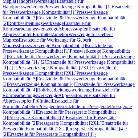
Mepla
Handpresswerkzeuge
Ersatzteile für
Handpresswerkzeuge
Presswerkzeuge Kompatibilität [1]
Ersatzteile
für Presswerkzeuge Kompatibilität [1]
Presswerkzeuge
Kompatibilität [2]
Ersatzteile für Presswerkzeuge Kompatibilität
[2]
Rohrbearbeitungswerkzeuge
Ersatzteile für
Rohrbearbeitungswerkzeuge
Abpressstopfen
Ersatzteile für
Abpressstopfen
Prüfmittel
Zubehör
Werkzeuge für Geberit
Mapress
Ersatzteile für Werkzeuge für Geberit
Mapress
Presswerkzeuge Kompatibilität [1]
Ersatzteile für
Presswerkzeuge Kompatibilität [1]
Presswerkzeuge Kompatibilität
[2]
Ersatzteile für Presswerkzeuge Kompatibilität [2]
Presswerkzeuge
Kompatibilität [1] / [2]
Ersatzteile für Presswerkzeuge Kompatibilität
[1] / [2]
Presswerkzeuge Kompatibilität [2XL]
Ersatzteile für
Presswerkzeuge Kompatibilität [2XL]
Presswerkzeuge
Kompatibilität [3]
Ersatzteile für Presswerkzeuge Kompatibilität
[3]
Presswerkzeuge Kompatibilität [4]
Ersatzteile für Presswerkzeuge
Kompatibilität [4]
Rohrbearbeitungswerkzeuge
Ersatzteile für
Rohrbearbeitungswerkzeuge
Abpressstopfen
Ersatzteile für
Abpressstopfen
Prüfmittel
Ersatzteile für
Prüfmittel
Zubehör
Pressgeräte
Ersatzteile für Pressgeräte
Pressgeräte
Kompatibilität [1]
Ersatzteile für Pressgeräte Kompatibilität
[1]
Pressgeräte Kompatibilität [2]
Ersatzteile für Pressgeräte
Kompatibilität [2]
Pressgeräte Kompatibilität [2XL]
Ersatzteile für
Pressgeräte Kompatibilität [2XL]
Pressgeräte Kompatibilität [4] /
[2]
Ersatzteile für Pressgeräte Kompatibilität [4] /