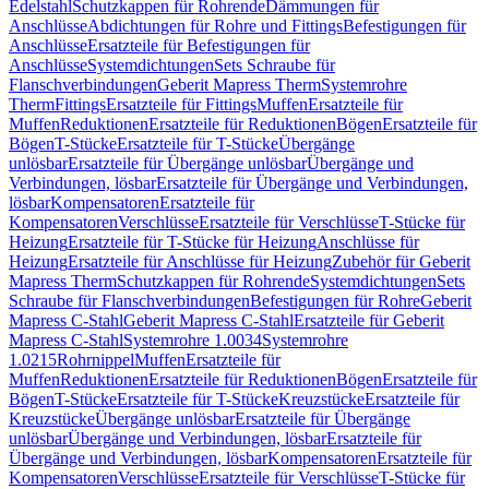
Edelstahl
Schutzkappen für Rohrende
Dämmungen für
Anschlüsse
Abdichtungen für Rohre und Fittings
Befestigungen für
Anschlüsse
Ersatzteile für Befestigungen für
Anschlüsse
Systemdichtungen
Sets Schraube für
Flanschverbindungen
Geberit Mapress Therm
Systemrohre
Therm
Fittings
Ersatzteile für Fittings
Muffen
Ersatzteile für
Muffen
Reduktionen
Ersatzteile für Reduktionen
Bögen
Ersatzteile für
Bögen
T-Stücke
Ersatzteile für T-Stücke
Übergänge
unlösbar
Ersatzteile für Übergänge unlösbar
Übergänge und
Verbindungen, lösbar
Ersatzteile für Übergänge und Verbindungen,
lösbar
Kompensatoren
Ersatzteile für
Kompensatoren
Verschlüsse
Ersatzteile für Verschlüsse
T-Stücke für
Heizung
Ersatzteile für T-Stücke für Heizung
Anschlüsse für
Heizung
Ersatzteile für Anschlüsse für Heizung
Zubehör für Geberit
Mapress Therm
Schutzkappen für Rohrende
Systemdichtungen
Sets
Schraube für Flanschverbindungen
Befestigungen für Rohre
Geberit
Mapress C-Stahl
Geberit Mapress C-Stahl
Ersatzteile für Geberit
Mapress C-Stahl
Systemrohre 1.0034
Systemrohre
1.0215
Rohrnippel
Muffen
Ersatzteile für
Muffen
Reduktionen
Ersatzteile für Reduktionen
Bögen
Ersatzteile für
Bögen
T-Stücke
Ersatzteile für T-Stücke
Kreuzstücke
Ersatzteile für
Kreuzstücke
Übergänge unlösbar
Ersatzteile für Übergänge
unlösbar
Übergänge und Verbindungen, lösbar
Ersatzteile für
Übergänge und Verbindungen, lösbar
Kompensatoren
Ersatzteile für
Kompensatoren
Verschlüsse
Ersatzteile für Verschlüsse
T-Stücke für