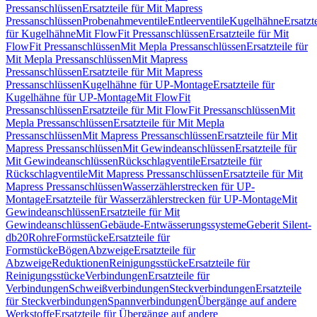
Pressanschlüssen
Ersatzteile für Mit Mapress
Pressanschlüssen
Probenahmeventile
Entleerventile
Kugelhähne
Ersatzt
für Kugelhähne
Mit FlowFit Pressanschlüssen
Ersatzteile für Mit
FlowFit Pressanschlüssen
Mit Mepla Pressanschlüssen
Ersatzteile für
Mit Mepla Pressanschlüssen
Mit Mapress
Pressanschlüssen
Ersatzteile für Mit Mapress
Pressanschlüssen
Kugelhähne für UP-Montage
Ersatzteile für
Kugelhähne für UP-Montage
Mit FlowFit
Pressanschlüssen
Ersatzteile für Mit FlowFit Pressanschlüssen
Mit
Mepla Pressanschlüssen
Ersatzteile für Mit Mepla
Pressanschlüssen
Mit Mapress Pressanschlüssen
Ersatzteile für Mit
Mapress Pressanschlüssen
Mit Gewindeanschlüssen
Ersatzteile für
Mit Gewindeanschlüssen
Rückschlagventile
Ersatzteile für
Rückschlagventile
Mit Mapress Pressanschlüssen
Ersatzteile für Mit
Mapress Pressanschlüssen
Wasserzählerstrecken für UP-
Montage
Ersatzteile für Wasserzählerstrecken für UP-Montage
Mit
Gewindeanschlüssen
Ersatzteile für Mit
Gewindeanschlüssen
Gebäude-Entwässerungssysteme
Geberit Silent-
db20
Rohre
Formstücke
Ersatzteile für
Formstücke
Bögen
Abzweige
Ersatzteile für
Abzweige
Reduktionen
Reinigungsstücke
Ersatzteile für
Reinigungsstücke
Verbindungen
Ersatzteile für
Verbindungen
Schweißverbindungen
Steckverbindungen
Ersatzteile
für Steckverbindungen
Spannverbindungen
Übergänge auf andere
Werkstoffe
Ersatzteile für Übergänge auf andere