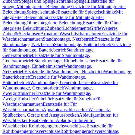
Zubehör
Spiegel und Spiegelschränke
Spiegel
Ersatzteile für
Spiegel
Mit integrierter Beleuchtung
Ersatzteile für Mit integrierter
Beleuchtung
Spiegelschränke
Ersatzteile für Spiegelschränke
Mit
integrierter Beleuchtung
Ersatzteile für Mit integrierter
Beleuchtung
Ohne integrierte Beleuchtung
Ersatzteile für Ohne
integrierte Beleuchtung
Zubehör
Lichtelemente
Griffe
Weiteres
Zubehör
Steckdosen
Armaturen
Waschtischarmaturen
Ersatzteile für
Waschtischarmaturen
Standmontage, Netzbetrieb
Ersatzteile für
Standmontage, Netzbetrieb
Standmontage, Batteriebetrieb
Ersatzteile
für Standmontage, Batteriebetrieb
Standmontage,
Generatorbetrieb
Ersatzteile für Standmontage,
Generatorbetrieb
Standmontage, Einhebelmischer
Ersatzteile für
Standmontage, Einhebelmischer
Wandmontage,
Netzbetrieb
Ersatzteile für Wandmontage, Netzbetrieb
Wandmontage,
Batteriebetrieb
Ersatzteile für Wandmontage,
Batteriebetrieb
Wandmontage, Generatorbetrieb
Ersatzteile für
Wandmontage, Generatorbetrieb
Wandmontage,
Zweigriffmischer
Ersatzteile für Wandmontage,
Zweigriffmischer
Zubehör
Ersatzteile für Zubehör
Für
Waschtischarmaturen
Ersatzteile für Für
Waschtischarmaturen
Apparateanschlüsse für Waschplatz,
Spülbecken, Geräte und Ausgussbecken
Ablaufgarnituren für
Waschbecken
Ersatzteile für Ablaufgarnituren für
Waschbecken
Rohrbogengeruchsverschlüsse
Ersatzteile für
Rohrbogengeruchsverschlüsse
Rohrbogengeruchsverschlüsse,