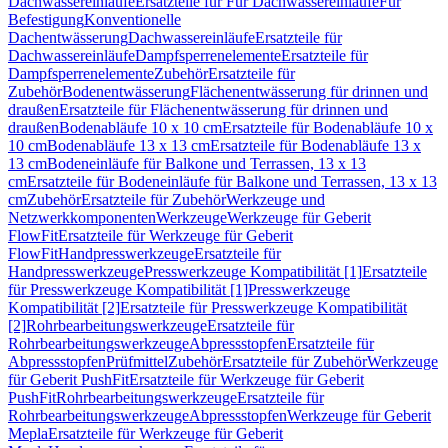
Dachwassereinläufe
Ersatzteile für Für Dachwassereinläufe
Für
Befestigung
Konventionelle
Dachentwässerung
Dachwassereinläufe
Ersatzteile für
Dachwassereinläufe
Dampfsperrenelemente
Ersatzteile für
Dampfsperrenelemente
Zubehör
Ersatzteile für
Zubehör
Bodenentwässerung
Flächenentwässerung für drinnen und
draußen
Ersatzteile für Flächenentwässerung für drinnen und
draußen
Bodenabläufe 10 x 10 cm
Ersatzteile für Bodenabläufe 10 x
10 cm
Bodenabläufe 13 x 13 cm
Ersatzteile für Bodenabläufe 13 x
13 cm
Bodeneinläufe für Balkone und Terrassen, 13 x 13
cm
Ersatzteile für Bodeneinläufe für Balkone und Terrassen, 13 x 13
cm
Zubehör
Ersatzteile für Zubehör
Werkzeuge und
Netzwerkkomponenten
Werkzeuge
Werkzeuge für Geberit
FlowFit
Ersatzteile für Werkzeuge für Geberit
FlowFit
Handpresswerkzeuge
Ersatzteile für
Handpresswerkzeuge
Presswerkzeuge Kompatibilität [1]
Ersatzteile
für Presswerkzeuge Kompatibilität [1]
Presswerkzeuge
Kompatibilität [2]
Ersatzteile für Presswerkzeuge Kompatibilität
[2]
Rohrbearbeitungswerkzeuge
Ersatzteile für
Rohrbearbeitungswerkzeuge
Abpressstopfen
Ersatzteile für
Abpressstopfen
Prüfmittel
Zubehör
Ersatzteile für Zubehör
Werkzeuge
für Geberit PushFit
Ersatzteile für Werkzeuge für Geberit
PushFit
Rohrbearbeitungswerkzeuge
Ersatzteile für
Rohrbearbeitungswerkzeuge
Abpressstopfen
Werkzeuge für Geberit
Mepla
Ersatzteile für Werkzeuge für Geberit