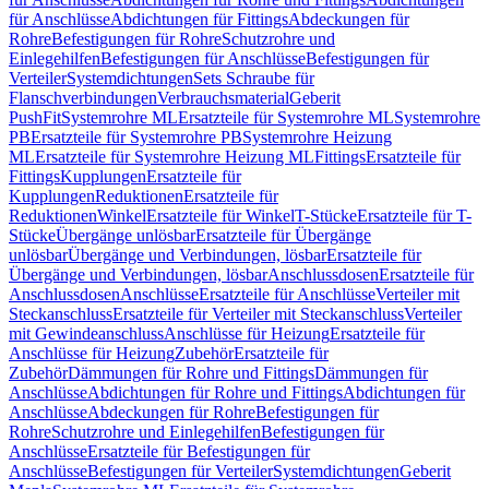
für Anschlüsse
Abdichtungen für Fittings
Abdeckungen für
Rohre
Befestigungen für Rohre
Schutzrohre und
Einlegehilfen
Befestigungen für Anschlüsse
Befestigungen für
Verteiler
Systemdichtungen
Sets Schraube für
Flanschverbindungen
Verbrauchsmaterial
Geberit
PushFit
Systemrohre ML
Ersatzteile für Systemrohre ML
Systemrohre
PB
Ersatzteile für Systemrohre PB
Systemrohre Heizung
ML
Ersatzteile für Systemrohre Heizung ML
Fittings
Ersatzteile für
Fittings
Kupplungen
Ersatzteile für
Kupplungen
Reduktionen
Ersatzteile für
Reduktionen
Winkel
Ersatzteile für Winkel
T-Stücke
Ersatzteile für T-
Stücke
Übergänge unlösbar
Ersatzteile für Übergänge
unlösbar
Übergänge und Verbindungen, lösbar
Ersatzteile für
Übergänge und Verbindungen, lösbar
Anschlussdosen
Ersatzteile für
Anschlussdosen
Anschlüsse
Ersatzteile für Anschlüsse
Verteiler mit
Steckanschluss
Ersatzteile für Verteiler mit Steckanschluss
Verteiler
mit Gewindeanschluss
Anschlüsse für Heizung
Ersatzteile für
Anschlüsse für Heizung
Zubehör
Ersatzteile für
Zubehör
Dämmungen für Rohre und Fittings
Dämmungen für
Anschlüsse
Abdichtungen für Rohre und Fittings
Abdichtungen für
Anschlüsse
Abdeckungen für Rohre
Befestigungen für
Rohre
Schutzrohre und Einlegehilfen
Befestigungen für
Anschlüsse
Ersatzteile für Befestigungen für
Anschlüsse
Befestigungen für Verteiler
Systemdichtungen
Geberit