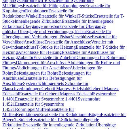
Mepla
Systemrohre ML
Ersatzteile für Systemrohre
ML
Fittings
Ersatzteile für Fittings
Kupplungen
Ersatzteile für
Kupplungen
Reduktionen
Ersatzteile für
Reduktionen
Winkel
Ersatzteile für Winkel
T-Stücke
Ersatzteile für T-
Stücke
Innenliegende Zirkulation
Ersatzteile für Innenliegende
Zirkulation
Übergänge unlösbar
Ersatzteile für Übergänge
unlösbar
Übergänge und Verbindungen, lösbar
Ersatzteile für
Übergänge und Verbindungen, lösbar
Verschlüsse
Ersatzteile für
Verschlüsse
Anschlüsse
Ersatzteile für Anschlüsse
Verteiler mit
Gewindeanschluss
T-Stücke für Heizung
Ersatzteile für T-Stücke für
Heizung
Anschlüsse für Heizung
Ersatzteile für Anschlüsse für
Heizung
Zubehör
Ersatzteile für Zubehör
Dämmungen für Rohre und
Fittings
Dämmungen für Anschlüsse
Abdichtungen für Rohre und
Fittings
Abdichtungen für Anschlüsse
Abdeckungen für
Rohre
Befestigungen für Rohre
Befestigungen für
Anschlüsse
Ersatzteile für Befestigungen für
Anschlüsse
Systemdichtungen
Sets Schraube für
Flanschverbindungen
Geberit Mapress Edelstahl
Geberit Mapress
Edelstahl
Ersatzteile für Geberit Mapress Edelstahl
Systemrohre
1.4401
Ersatzteile für Systemrohre 1.4401
Systemrohre
1.4521
Ersatzteile für Systemrohre
1.4521
Rohrnippel
Muffen
Ersatzteile für
Muffen
Reduktionen
Ersatzteile für Reduktionen
Bögen
Ersatzteile für
Bögen
T-Stücke
Ersatzteile für T-Stücke
Innenliegende
Zirkulation
Ersatzteile für Innenliegende Zirkulation
Übergänge