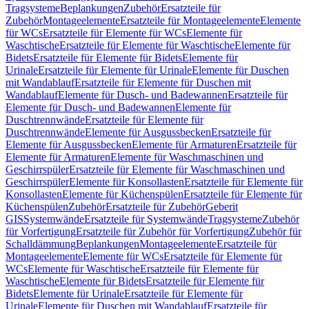
Tragsysteme
Beplankungen
Zubehör
Ersatzteile für
Zubehör
Montageelemente
Ersatzteile für Montageelemente
Elemente
für WCs
Ersatzteile für Elemente für WCs
Elemente für
Waschtische
Ersatzteile für Elemente für Waschtische
Elemente für
Bidets
Ersatzteile für Elemente für Bidets
Elemente für
Urinale
Ersatzteile für Elemente für Urinale
Elemente für Duschen
mit Wandablauf
Ersatzteile für Elemente für Duschen mit
Wandablauf
Elemente für Dusch- und Badewannen
Ersatzteile für
Elemente für Dusch- und Badewannen
Elemente für
Duschtrennwände
Ersatzteile für Elemente für
Duschtrennwände
Elemente für Ausgussbecken
Ersatzteile für
Elemente für Ausgussbecken
Elemente für Armaturen
Ersatzteile für
Elemente für Armaturen
Elemente für Waschmaschinen und
Geschirrspüler
Ersatzteile für Elemente für Waschmaschinen und
Geschirrspüler
Elemente für Konsollasten
Ersatzteile für Elemente für
Konsollasten
Elemente für Küchenspülen
Ersatzteile für Elemente für
Küchenspülen
Zubehör
Ersatzteile für Zubehör
Geberit
GIS
Systemwände
Ersatzteile für Systemwände
Tragsysteme
Zubehör
für Vorfertigung
Ersatzteile für Zubehör für Vorfertigung
Zubehör für
Schalldämmung
Beplankungen
Montageelemente
Ersatzteile für
Montageelemente
Elemente für WCs
Ersatzteile für Elemente für
WCs
Elemente für Waschtische
Ersatzteile für Elemente für
Waschtische
Elemente für Bidets
Ersatzteile für Elemente für
Bidets
Elemente für Urinale
Ersatzteile für Elemente für
Urinale
Elemente für Duschen mit Wandablauf
Ersatzteile für