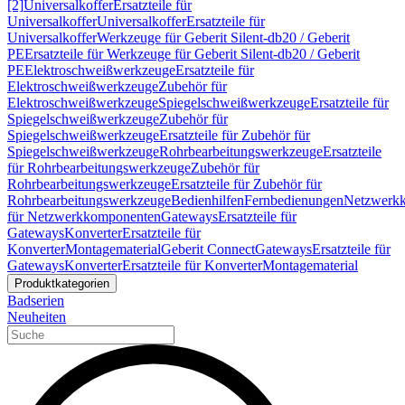
[2]
Universalkoffer
Ersatzteile für
Universalkoffer
Universalkoffer
Ersatzteile für
Universalkoffer
Werkzeuge für Geberit Silent-db20 / Geberit
PE
Ersatzteile für Werkzeuge für Geberit Silent-db20 / Geberit
PE
Elektroschweißwerkzeuge
Ersatzteile für
Elektroschweißwerkzeuge
Zubehör für
Elektroschweißwerkzeuge
Spiegelschweißwerkzeuge
Ersatzteile für
Spiegelschweißwerkzeuge
Zubehör für
Spiegelschweißwerkzeuge
Ersatzteile für Zubehör für
Spiegelschweißwerkzeuge
Rohrbearbeitungswerkzeuge
Ersatzteile
für Rohrbearbeitungswerkzeuge
Zubehör für
Rohrbearbeitungswerkzeuge
Ersatzteile für Zubehör für
Rohrbearbeitungswerkzeuge
Bedienhilfen
Fernbedienungen
Netzwerk
für Netzwerkkomponenten
Gateways
Ersatzteile für
Gateways
Konverter
Ersatzteile für
Konverter
Montagematerial
Geberit Connect
Gateways
Ersatzteile für
Gateways
Konverter
Ersatzteile für Konverter
Montagematerial
Produktkategorien
Badserien
Neuheiten