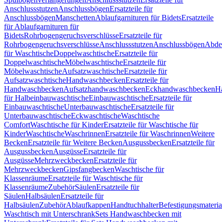
Anschlussstutzen
Anschlussbögen
Ersatzteile für
Anschlussbögen
Manschetten
Ablaufgarnituren für Bidets
Ersatzteile
für Ablaufgarnituren für
Bidets
Rohrbogengeruchsverschlüsse
Ersatzteile für
Rohrbogengeruchsverschlüsse
Anschlussstutzen
Anschlussbögen
Abde
für Waschtische
Doppelwaschtische
Ersatzteile für
Doppelwaschtische
Möbelwaschtische
Ersatzteile für
Möbelwaschtische
Aufsatzwaschtische
Ersatzteile für
Aufsatzwaschtische
Handwaschbecken
Ersatzteile für
Handwaschbecken
Aufsatzhandwaschbecken
Eckhandwaschbecken
H
für Halbeinbauwaschtische
Einbauwaschtische
Ersatzteile für
Einbauwaschtische
Unterbauwaschtische
Ersatzteile für
Unterbauwaschtische
Eckwaschtische
Waschtische
Comfort
Waschtische für Kinder
Ersatzteile für Waschtische für
Kinder
Waschtische
Waschrinnen
Ersatzteile für Waschrinnen
Weitere
Becken
Ersatzteile für Weitere Becken
Ausgussbecken
Ersatzteile für
Ausgussbecken
Ausgüsse
Ersatzteile für
Ausgüsse
Mehrzweckbecken
Ersatzteile für
Mehrzweckbecken
Gipsfangbecken
Waschtische für
Klassenräume
Ersatzteile für Waschtische für
Klassenräume
Zubehör
Säulen
Ersatzteile für
Säulen
Halbsäulen
Ersatzteile für
Halbsäulen
Zubehör
Ablaufkappen
Handtuchhalter
Befestigungsmateria
Waschtisch mit Unterschrank
Sets Handwaschbecken mit