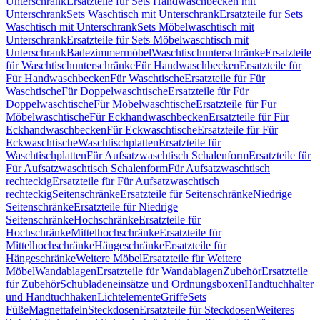
Unterschrank
Ersatzteile für Sets Handwaschbecken mit
Unterschrank
Sets Waschtisch mit Unterschrank
Ersatzteile für Sets
Waschtisch mit Unterschrank
Sets Möbelwaschtisch mit
Unterschrank
Ersatzteile für Sets Möbelwaschtisch mit
Unterschrank
Badezimmermöbel
Waschtischunterschränke
Ersatzteile
für Waschtischunterschränke
Für Handwaschbecken
Ersatzteile für
Für Handwaschbecken
Für Waschtische
Ersatzteile für Für
Waschtische
Für Doppelwaschtische
Ersatzteile für Für
Doppelwaschtische
Für Möbelwaschtische
Ersatzteile für Für
Möbelwaschtische
Für Eckhandwaschbecken
Ersatzteile für Für
Eckhandwaschbecken
Für Eckwaschtische
Ersatzteile für Für
Eckwaschtische
Waschtischplatten
Ersatzteile für
Waschtischplatten
Für Aufsatzwaschtisch Schalenform
Ersatzteile für
Für Aufsatzwaschtisch Schalenform
Für Aufsatzwaschtisch
rechteckig
Ersatzteile für Für Aufsatzwaschtisch
rechteckig
Seitenschränke
Ersatzteile für Seitenschränke
Niedrige
Seitenschränke
Ersatzteile für Niedrige
Seitenschränke
Hochschränke
Ersatzteile für
Hochschränke
Mittelhochschränke
Ersatzteile für
Mittelhochschränke
Hängeschränke
Ersatzteile für
Hängeschränke
Weitere Möbel
Ersatzteile für Weitere
Möbel
Wandablagen
Ersatzteile für Wandablagen
Zubehör
Ersatzteile
für Zubehör
Schubladeneinsätze und Ordnungsboxen
Handtuchhalter
und Handtuchhaken
Lichtelemente
Griffe
Sets
Füße
Magnettafeln
Steckdosen
Ersatzteile für Steckdosen
Weiteres