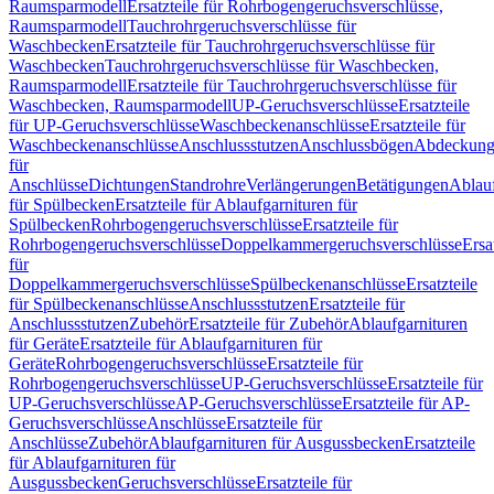
Raumsparmodell
Ersatzteile für Rohrbogengeruchsverschlüsse,
Raumsparmodell
Tauchrohrgeruchsverschlüsse für
Waschbecken
Ersatzteile für Tauchrohrgeruchsverschlüsse für
Waschbecken
Tauchrohrgeruchsverschlüsse für Waschbecken,
Raumsparmodell
Ersatzteile für Tauchrohrgeruchsverschlüsse für
Waschbecken, Raumsparmodell
UP-Geruchsverschlüsse
Ersatzteile
für UP-Geruchsverschlüsse
Waschbeckenanschlüsse
Ersatzteile für
Waschbeckenanschlüsse
Anschlussstutzen
Anschlussbögen
Abdeckung
für
Anschlüsse
Dichtungen
Standrohre
Verlängerungen
Betätigungen
Ablauf
für Spülbecken
Ersatzteile für Ablaufgarnituren für
Spülbecken
Rohrbogengeruchsverschlüsse
Ersatzteile für
Rohrbogengeruchsverschlüsse
Doppelkammergeruchsverschlüsse
Ersa
für
Doppelkammergeruchsverschlüsse
Spülbeckenanschlüsse
Ersatzteile
für Spülbeckenanschlüsse
Anschlussstutzen
Ersatzteile für
Anschlussstutzen
Zubehör
Ersatzteile für Zubehör
Ablaufgarnituren
für Geräte
Ersatzteile für Ablaufgarnituren für
Geräte
Rohrbogengeruchsverschlüsse
Ersatzteile für
Rohrbogengeruchsverschlüsse
UP-Geruchsverschlüsse
Ersatzteile für
UP-Geruchsverschlüsse
AP-Geruchsverschlüsse
Ersatzteile für AP-
Geruchsverschlüsse
Anschlüsse
Ersatzteile für
Anschlüsse
Zubehör
Ablaufgarnituren für Ausgussbecken
Ersatzteile
für Ablaufgarnituren für
Ausgussbecken
Geruchsverschlüsse
Ersatzteile für