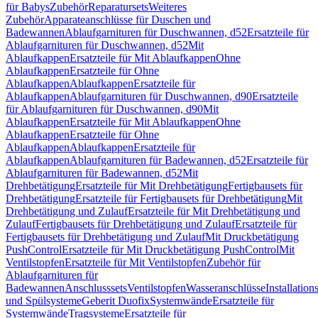
für Babys
Zubehör
Reparatursets
Weiteres
Zubehör
Apparateanschlüsse für Duschen und
Badewannen
Ablaufgarnituren für Duschwannen, d52
Ersatzteile für
Ablaufgarnituren für Duschwannen, d52
Mit
Ablaufkappen
Ersatzteile für Mit Ablaufkappen
Ohne
Ablaufkappen
Ersatzteile für Ohne
Ablaufkappen
Ablaufkappen
Ersatzteile für
Ablaufkappen
Ablaufgarnituren für Duschwannen, d90
Ersatzteile
für Ablaufgarnituren für Duschwannen, d90
Mit
Ablaufkappen
Ersatzteile für Mit Ablaufkappen
Ohne
Ablaufkappen
Ersatzteile für Ohne
Ablaufkappen
Ablaufkappen
Ersatzteile für
Ablaufkappen
Ablaufgarnituren für Badewannen, d52
Ersatzteile für
Ablaufgarnituren für Badewannen, d52
Mit
Drehbetätigung
Ersatzteile für Mit Drehbetätigung
Fertigbausets für
Drehbetätigung
Ersatzteile für Fertigbausets für Drehbetätigung
Mit
Drehbetätigung und Zulauf
Ersatzteile für Mit Drehbetätigung und
Zulauf
Fertigbausets für Drehbetätigung und Zulauf
Ersatzteile für
Fertigbausets für Drehbetätigung und Zulauf
Mit Druckbetätigung
PushControl
Ersatzteile für Mit Druckbetätigung PushControl
Mit
Ventilstopfen
Ersatzteile für Mit Ventilstopfen
Zubehör für
Ablaufgarnituren für
Badewannen
Anschlusssets
Ventilstopfen
Wasseranschlüsse
Installation
und Spülsysteme
Geberit Duofix
Systemwände
Ersatzteile für
Systemwände
Tragsysteme
Ersatzteile für