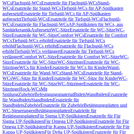
WCs
Flachspül-WCs
Ersatzteile für Flachspül-WCs
Stand-
WCs
Ersatzteile für Stand-WCs
Tiefspül-WCs für AP-Spülkasten
aufgesetzt
Ersatzteile für Tiefspül-WCs für AP-Spülkasten
aufgesetzt
Tiefspül-WCs
Ersatzteile für Tiefspül-WCs
Flachspül-
WCs
Ersatzteile für Flachspül-WCs
AP-Spülkästen für WCs, aus
Sanitärkeramik
Aufgesetzt
WC-Sitze
Ersatzteile für WC-Sitze
WC-
Sitze
Ersatzteile für WC-Sitze
Comfort WCs
Ersatzteile für Comfort
WCs
Tiefspül-WCs erhöht
Ersatzteile für Tiefspül-WCs
erhöht
Flachspül-WCs erhöht
Ersatzteile für Flachspül-WCs
erhöht
Tiefspül-WCs verlängert
Ersatzteile für Tiefspül-WCs
verlängert
Comfort WC-Sitze
Ersatzteile für Comfort WC-Sitze
WC-
Sitze
Ersatzteile für WC-Sitze
WC-Sitzringe
Ersatzteile für WC-
Sitzringe
WCs für Kinder
Ersatzteile für WCs für Kinder
Wand-
WCs
Ersatzteile für Wand-WCs
Stand-WCs
Ersatzteile für Stand-
WCs
WC-Sitze für Kinder
Ersatzteile für WC-Sitze für Kinder
WC-
Sitze
Ersatzteile für WC-Sitze
WC-Sitzringe
Ersatzteile für WC-
Sitzringe
Hock-WCs
Mit
Spülung
Zubehör
Befestigungsmaterial
Bidets
Wandbidets
Ersatzteile
für Wandbidets
Standbidets
Ersatzteile für
Standbidets
Zubehör
Ersatzteile für Zubehör
Betätigungsplatten und
WC-Steuerungen
Betätigungsplatten
Ersatzteile für
Betätigungsplatten
Für Sigma UP-Spülkästen
Ersatzteile für Für
Sigma UP-Spülkästen
Für Omega UP-Spülkästen
Ersatzteile für Für
Omega UP-Spülkästen
Für Kappa UP-Spülkästen
Ersatzteile für Für
Kappa UP-Spülkästen
Für Delta UP-Spülkästen
Ersatzteile für Für