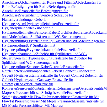
Anschlüsse
Abdichtungen für Rohre und Fittings
Abdeckungen für
Rohre
Befestigungen für Rohre
Befestigungen für
Anschlüsse
Ersatzteile für Befestigungen für
Anschlüsse
Systemdichtungen
Sets Schraube für
Flanschverbindungen
Geberit
Hygienesystem
Hygienespüleinheiten
Ersatzteile für
Hygienespüleinheiten
Zubehör für
Hygienespüleinheiten
Sensoren
Kabel
Durchflussbegrenzer
Abdeckung
und Abdeckplatten
Spülkästen und WC-Steuerungen mit
Hygienespülung
Ersatzteile für Spülkästen und WC-Steuerungen mit
Hygienespülung
UP-Spülkästen mit
Hygienespülung
Hygieneeinbaumodule
Ersatzteile für
Hygieneeinbaumodule
Zubehör für Spülkästen und WC-
Steuerungen mit Hygienespülung
Ersatzteile für Zubehör für
Spülkästen und WC-Steuerungen mit
Hygienespülung
Sensoren
Kabel
Netzteile
Ersatzteile für
Netzteile
Netzwerkkomponenten
Geberit Connect Zubehör für
Geberit Hygienesystem
Ersatzteile für Geberit Connect Zubehör für
Geberit Hygienesystem
Gateways
Ersatzteile für
Gateways
Konverter
Ersatzteile für
Konverter
Sensoren
Montagematerial
Rohrarmaturen
Geradsitzventile
Mi
Mapress Pressanschlüssen
Schrägsitzventile
Ersatzteile für
Schrägsitzventile
Mit FlowFit Pressanschlüssen
Ersatzteile für Mit
FlowFit Pressanschlüssen
Mit Mepla Pressanschlüssen
Ersatzteile für
Mit Mepla Pressanschlüssen
Mit Mapress