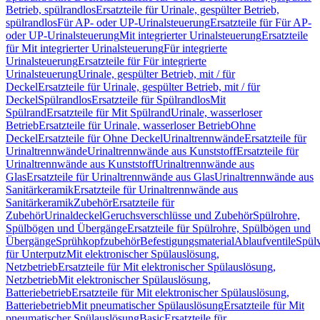
Betrieb, spülrandlos
Ersatzteile für Urinale, gespülter Betrieb,
spülrandlos
Für AP- oder UP-Urinalsteuerung
Ersatzteile für Für AP-
oder UP-Urinalsteuerung
Mit integrierter Urinalsteuerung
Ersatzteile
für Mit integrierter Urinalsteuerung
Für integrierte
Urinalsteuerung
Ersatzteile für Für integrierte
Urinalsteuerung
Urinale, gespülter Betrieb, mit / für
Deckel
Ersatzteile für Urinale, gespülter Betrieb, mit / für
Deckel
Spülrandlos
Ersatzteile für Spülrandlos
Mit
Spülrand
Ersatzteile für Mit Spülrand
Urinale, wasserloser
Betrieb
Ersatzteile für Urinale, wasserloser Betrieb
Ohne
Deckel
Ersatzteile für Ohne Deckel
Urinaltrennwände
Ersatzteile für
Urinaltrennwände
Urinaltrennwände aus Kunststoff
Ersatzteile für
Urinaltrennwände aus Kunststoff
Urinaltrennwände aus
Glas
Ersatzteile für Urinaltrennwände aus Glas
Urinaltrennwände aus
Sanitärkeramik
Ersatzteile für Urinaltrennwände aus
Sanitärkeramik
Zubehör
Ersatzteile für
Zubehör
Urinaldeckel
Geruchsverschlüsse und Zubehör
Spülrohre,
Spülbögen und Übergänge
Ersatzteile für Spülrohre, Spülbögen und
Übergänge
Sprühkopfzubehör
Befestigungsmaterial
Ablaufventile
Spülv
für Unterputz
Mit elektronischer Spülauslösung,
Netzbetrieb
Ersatzteile für Mit elektronischer Spülauslösung,
Netzbetrieb
Mit elektronischer Spülauslösung,
Batteriebetrieb
Ersatzteile für Mit elektronischer Spülauslösung,
Batteriebetrieb
Mit pneumatischer Spülauslösung
Ersatzteile für Mit
pneumatischer Spülauslösung
Basic
Ersatzteile für