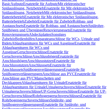
Basic
Aufputz
Ersatzteile für Aufputz
Mit elektronischer
Spülauslösung, Netzbetrieb
Ersatzteile für Mit elektronischer
Spülauslösung, Netzbetrieb
Mit elektronischer Spülauslösung,
Batteriebetrieb
Ersatzteile für Mit elektronischer Spülauslösung,
Batteriebetrieb
Zubehör
Ersatzteile für Zubehör
Rohbau- und
Austauschsets
Ersatzteile für Rohbau- und Austauschsets
Spülrohre,
Spülbögen und Übergänge
Renovierungssets
Ersatzteile für
Renovierungssets
Abdeckplatten
Sonstiges
Zubehör
Bedienhilfen
Apparateanschlüsse für WCs, Urinale und
Bidets
Ablaufgarnituren für WCs und Ausgüsse
Ersatzteile für
Ablaufgarnituren für WCs und
Ausgüsse
Geruchsverschlüsse
Ersatzteile für
Geruchsverschlüsse
Anschlussbögen
Ersatzteile für
Anschlussbögen
Anschlussstutzen
Ersatzteile für
Anschlussstutzen
Anschlusssets
Ersatzteile für
Anschlusssets
Spülbogenverlängerungen
Ersatzteile für
Spülbogenverlängerungen
Anschlüsse aus PVC
Ersatzteile für
Anschlüsse aus PVC
Manschetten und
Deckkappen
Ablaufgarnituren für Urinale
Ersatzteile für
Ablaufgarnituren für Urinale
Urinalgeruchsverschlüsse
Ersatzteile für
Urinalgeruchsverschlüsse
UP-Geruchsverschlüsse
Ersatzteile für UP-
Geruchsverschlüsse
Rohrbogengeruchsverschlüsses
Ersatzteile für
Rohrbogengeruchsverschlüsses
Spülrohr- und
Spülbogenverlängerungen
Ersatzteile für Spülrohr- und
Spülbogenverlängerungen
Anschlussstutzen
Ersatzteile für