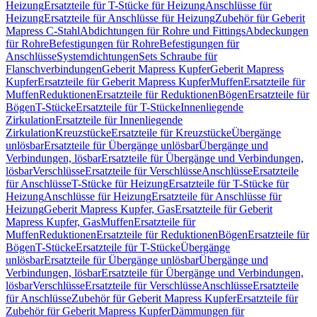
Heizung
Ersatzteile für T-Stücke für Heizung
Anschlüsse für
Heizung
Ersatzteile für Anschlüsse für Heizung
Zubehör für Geberit
Mapress C-Stahl
Abdichtungen für Rohre und Fittings
Abdeckungen
für Rohre
Befestigungen für Rohre
Befestigungen für
Anschlüsse
Systemdichtungen
Sets Schraube für
Flanschverbindungen
Geberit Mapress Kupfer
Geberit Mapress
Kupfer
Ersatzteile für Geberit Mapress Kupfer
Muffen
Ersatzteile für
Muffen
Reduktionen
Ersatzteile für Reduktionen
Bögen
Ersatzteile für
Bögen
T-Stücke
Ersatzteile für T-Stücke
Innenliegende
Zirkulation
Ersatzteile für Innenliegende
Zirkulation
Kreuzstücke
Ersatzteile für Kreuzstücke
Übergänge
unlösbar
Ersatzteile für Übergänge unlösbar
Übergänge und
Verbindungen, lösbar
Ersatzteile für Übergänge und Verbindungen,
lösbar
Verschlüsse
Ersatzteile für Verschlüsse
Anschlüsse
Ersatzteile
für Anschlüsse
T-Stücke für Heizung
Ersatzteile für T-Stücke für
Heizung
Anschlüsse für Heizung
Ersatzteile für Anschlüsse für
Heizung
Geberit Mapress Kupfer, Gas
Ersatzteile für Geberit
Mapress Kupfer, Gas
Muffen
Ersatzteile für
Muffen
Reduktionen
Ersatzteile für Reduktionen
Bögen
Ersatzteile für
Bögen
T-Stücke
Ersatzteile für T-Stücke
Übergänge
unlösbar
Ersatzteile für Übergänge unlösbar
Übergänge und
Verbindungen, lösbar
Ersatzteile für Übergänge und Verbindungen,
lösbar
Verschlüsse
Ersatzteile für Verschlüsse
Anschlüsse
Ersatzteile
für Anschlüsse
Zubehör für Geberit Mapress Kupfer
Ersatzteile für
Zubehör für Geberit Mapress Kupfer
Dämmungen für