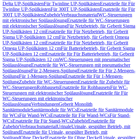
Delta UP-Spülkästen
Für Twinline UP-Spülkästen
Ersatzteile für Für
Twinline UP-Spülkästen
Für 300T UP-Spülkästen
Ersatzteile für Für
300T UP-Spülkästen
Zubehör
Verbrauchsmaterial
WC-Steuerungen
mit elektronischer Spülauslösung
Ersatzteile für WC-Steuerungen
mit elektronischer Spülauslösung
Für Netzbetrieb, für Geberit Sigma
UP-Spülkästen 12 cm
Ersatzteile für Für Netzbetrieb, für Geberit
Sigma UP-Spülkästen 12 cm
Für Netzbetrieb, für Geberit Omega
UP-Spülkästen 12 cm
Ersatzteile für Für Netzbetrieb, für Geberit
Omega UP-Spülkästen 12 cm
Für Batteriebetrieb, für Geberit Sigma
UP-Spülkästen 12 cm
Ersatzteile für Für Batteriebetrieb, für Geberit
Sigma UP-Spülkästen 12 cm
WC-Steuerungen mit pneumatischer
Spülauslösung
Ersatzteile für WC-Steuerungen mit pneumatischer
Spülauslösung
Für 2-Mengen-Spülung
Ersatzteile für Für 2-Mengen-
Spülung
Für 1-Mengen-Spülung
Ersatzteile für Für 1-Mengen-
Spülung
Zubehör für WC-Steuerungen
Ersatzteile für Zubehör für
WC-Steuerungen
Rohbausets
Ersatzteile für Rohbausets
Für WC-
Steuerungen mit elektronischer Spülauslösung
Ersatzteile für Für
WC-Steuerungen mit elektronischer
Spülauslösung
Verbindungen
Geberit Monolith
Sanitärmodule
Sanitärmodule für WCs
Ersatzteile für Sanitärmodule
für WCs
Für Wand-WCs
Ersatzteile für Für Wand-WCs
Für Stand-
WCs
Ersatzteile für Für Stand-WCs
Zubehör
Ersatzteile für
Zubehör
Verbrauchsmaterial
Urinale
Urinale, gespülter Betrieb, mit
Spülrand
Ersatzteile für Urinale, gespülter Betrieb, mit
Spülrand
Ohne Deckel
Ersatzteile für Ohne Deckel
Urinale, gespülter