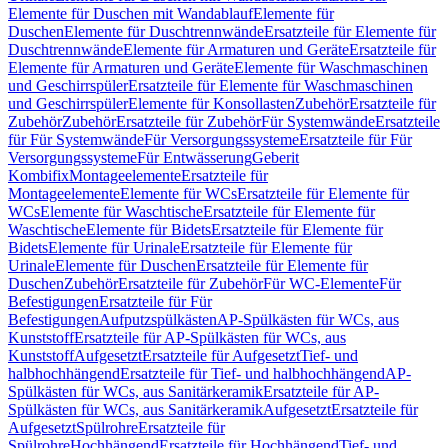
Elemente für Duschen mit Wandablauf
Elemente für
Duschen
Elemente für Duschtrennwände
Ersatzteile für Elemente für
Duschtrennwände
Elemente für Armaturen und Geräte
Ersatzteile für
Elemente für Armaturen und Geräte
Elemente für Waschmaschinen
und Geschirrspüler
Ersatzteile für Elemente für Waschmaschinen
und Geschirrspüler
Elemente für Konsollasten
Zubehör
Ersatzteile für
Zubehör
Zubehör
Ersatzteile für Zubehör
Für Systemwände
Ersatzteile
für Für Systemwände
Für Versorgungssysteme
Ersatzteile für Für
Versorgungssysteme
Für Entwässerung
Geberit
Kombifix
Montageelemente
Ersatzteile für
Montageelemente
Elemente für WCs
Ersatzteile für Elemente für
WCs
Elemente für Waschtische
Ersatzteile für Elemente für
Waschtische
Elemente für Bidets
Ersatzteile für Elemente für
Bidets
Elemente für Urinale
Ersatzteile für Elemente für
Urinale
Elemente für Duschen
Ersatzteile für Elemente für
Duschen
Zubehör
Ersatzteile für Zubehör
Für WC-Elemente
Für
Befestigungen
Ersatzteile für Für
Befestigungen
Aufputzspülkästen
AP-Spülkästen für WCs, aus
Kunststoff
Ersatzteile für AP-Spülkästen für WCs, aus
Kunststoff
Aufgesetzt
Ersatzteile für Aufgesetzt
Tief- und
halbhochhängend
Ersatzteile für Tief- und halbhochhängend
AP-
Spülkästen für WCs, aus Sanitärkeramik
Ersatzteile für AP-
Spülkästen für WCs, aus Sanitärkeramik
Aufgesetzt
Ersatzteile für
Aufgesetzt
Spülrohre
Ersatzteile für
Spülrohre
Hochhängend
Ersatzteile für Hochhängend
Tief- und