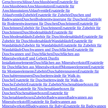
Geruchsverschlüsse
Anschlussbögen
Ersatzteile für
Anschlussbögen
Anschlussstutzen
Ersatzteile für
Anschlussstutzen
Ablaufventile
Ersatzteile für
Ablaufventile
Zubehör
Ersatzteile für Zubehör
Duschen und
Badewannen
Duschen
Bodenentwässerung für Duschen
Ersatzteile
für Bodenentwässerung für Duschen
Duschrinnen
Ersatzteile für
Duschrinnen
Zubehör für Duschrinnen
Ersatzteile für Zubehör für
Duschrinnen
Duschbodenabläufe
Ersatzteile für
Duschbodenabläufe
Zubehör für Duschbodenabläufe
Ersatzteile für
Zubehör für Duschbodenabläufe
Wandabläufe
Ersatzteile für
Wandabläufe
Zubehör für Wandabläufe
Ersatzteile für Zubehör für
Wandabläufe
Duschwannen und Duschflächen
Ersatzteile für
Duschwannen und Duschflächen
Duschflächen aus
Mineralwerkstoff und Geberit Duofix
Installationselemente
Duschflächen aus Mineralwerkstoff
Ersatzteile
für Duschflächen aus Mineralwerkstoff
Montageelemente
Ersatzteile
für Montageelemente
Zubehör
Duschabtrennungen
Ersatzteile für
Duschabtrennungen
Duschseitenwände für Walk-in-
Dusche
Ersatzteile für Duschseitenwände für Walk-in-
Dusche
Zubehör
Ersatzteile für Zubehör
Nischenablageboxen für
Duschen
Ersatzteile für Nischenablageboxen für
Duschen
Nischenablageboxen
Ersatzteile für
Nischenablageboxen
Zubehör
Badewannen
Badewannen aus
Mineralwerkstoff
Ersatzteile für Badewannen aus
Mineralwerkstoff
Badewannen für Babys
Ersatzteile für Badewannen