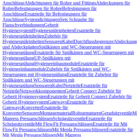
Anschlüsse
Abdichtungen für Rohre und Fittings
Abdeckungen für
Rohre
Befestigungen für Rohre
Befestigungen für
Anschlüsse
Ersatzteile für Befestigungen für
Anschlüsse
Systemdichtungen
Sets Schraube für
Flanschverbindungen
Geberit
Hygienesystem
Hygienespüleinheiten
Ersatzteile für
Hygienespüleinheiten
Zubehör für
Hygienespüleinheiten
Sensoren
Kabel
Durchflussbegrenzer
Abdeckung
und Abdeckplatten
Spülkästen und WC-Steuerungen mit
Hygienespülung
Ersatzteile für Spülkästen und WC-Steuerungen mit
Hygienespülung
UP-Spülkästen mit
Hygienespülung
Hygieneeinbaumodule
Ersatzteile für
Hygieneeinbaumodule
Zubehör für Spülkästen und WC-
Steuerungen mit Hygienespülung
Ersatzteile für Zubehör für
Spülkästen und WC-Steuerungen mit
Hygienespülung
Sensoren
Kabel
Netzteile
Ersatzteile für
Netzteile
Netzwerkkomponenten
Geberit Connect Zubehör für
Geberit Hygienesystem
Ersatzteile für Geberit Connect Zubehör für
Geberit Hygienesystem
Gateways
Ersatzteile für
Gateways
Konverter
Ersatzteile für
Konverter
Sensoren
Montagematerial
Rohrarmaturen
Geradsitzventile
Mi
Mapress Pressanschlüssen
Schrägsitzventile
Ersatzteile für
Schrägsitzventile
Mit FlowFit Pressanschlüssen
Ersatzteile für Mit
FlowFit Pressanschlüssen
Mit Mepla Pressanschlüssen
Ersatzteile für
Mit Mepla Pressanschlüssen
Mit Mapress