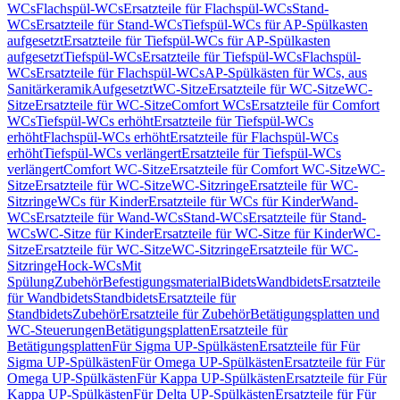
WCs
Flachspül-WCs
Ersatzteile für Flachspül-WCs
Stand-
WCs
Ersatzteile für Stand-WCs
Tiefspül-WCs für AP-Spülkasten
aufgesetzt
Ersatzteile für Tiefspül-WCs für AP-Spülkasten
aufgesetzt
Tiefspül-WCs
Ersatzteile für Tiefspül-WCs
Flachspül-
WCs
Ersatzteile für Flachspül-WCs
AP-Spülkästen für WCs, aus
Sanitärkeramik
Aufgesetzt
WC-Sitze
Ersatzteile für WC-Sitze
WC-
Sitze
Ersatzteile für WC-Sitze
Comfort WCs
Ersatzteile für Comfort
WCs
Tiefspül-WCs erhöht
Ersatzteile für Tiefspül-WCs
erhöht
Flachspül-WCs erhöht
Ersatzteile für Flachspül-WCs
erhöht
Tiefspül-WCs verlängert
Ersatzteile für Tiefspül-WCs
verlängert
Comfort WC-Sitze
Ersatzteile für Comfort WC-Sitze
WC-
Sitze
Ersatzteile für WC-Sitze
WC-Sitzringe
Ersatzteile für WC-
Sitzringe
WCs für Kinder
Ersatzteile für WCs für Kinder
Wand-
WCs
Ersatzteile für Wand-WCs
Stand-WCs
Ersatzteile für Stand-
WCs
WC-Sitze für Kinder
Ersatzteile für WC-Sitze für Kinder
WC-
Sitze
Ersatzteile für WC-Sitze
WC-Sitzringe
Ersatzteile für WC-
Sitzringe
Hock-WCs
Mit
Spülung
Zubehör
Befestigungsmaterial
Bidets
Wandbidets
Ersatzteile
für Wandbidets
Standbidets
Ersatzteile für
Standbidets
Zubehör
Ersatzteile für Zubehör
Betätigungsplatten und
WC-Steuerungen
Betätigungsplatten
Ersatzteile für
Betätigungsplatten
Für Sigma UP-Spülkästen
Ersatzteile für Für
Sigma UP-Spülkästen
Für Omega UP-Spülkästen
Ersatzteile für Für
Omega UP-Spülkästen
Für Kappa UP-Spülkästen
Ersatzteile für Für
Kappa UP-Spülkästen
Für Delta UP-Spülkästen
Ersatzteile für Für