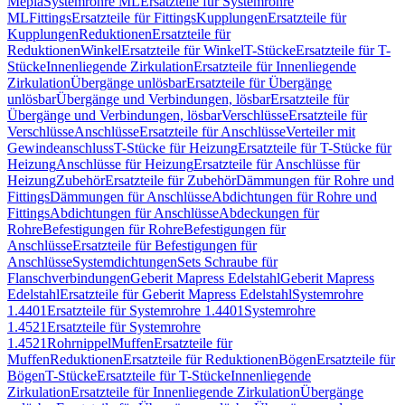
Mepla
Systemrohre ML
Ersatzteile für Systemrohre
ML
Fittings
Ersatzteile für Fittings
Kupplungen
Ersatzteile für
Kupplungen
Reduktionen
Ersatzteile für
Reduktionen
Winkel
Ersatzteile für Winkel
T-Stücke
Ersatzteile für T-
Stücke
Innenliegende Zirkulation
Ersatzteile für Innenliegende
Zirkulation
Übergänge unlösbar
Ersatzteile für Übergänge
unlösbar
Übergänge und Verbindungen, lösbar
Ersatzteile für
Übergänge und Verbindungen, lösbar
Verschlüsse
Ersatzteile für
Verschlüsse
Anschlüsse
Ersatzteile für Anschlüsse
Verteiler mit
Gewindeanschluss
T-Stücke für Heizung
Ersatzteile für T-Stücke für
Heizung
Anschlüsse für Heizung
Ersatzteile für Anschlüsse für
Heizung
Zubehör
Ersatzteile für Zubehör
Dämmungen für Rohre und
Fittings
Dämmungen für Anschlüsse
Abdichtungen für Rohre und
Fittings
Abdichtungen für Anschlüsse
Abdeckungen für
Rohre
Befestigungen für Rohre
Befestigungen für
Anschlüsse
Ersatzteile für Befestigungen für
Anschlüsse
Systemdichtungen
Sets Schraube für
Flanschverbindungen
Geberit Mapress Edelstahl
Geberit Mapress
Edelstahl
Ersatzteile für Geberit Mapress Edelstahl
Systemrohre
1.4401
Ersatzteile für Systemrohre 1.4401
Systemrohre
1.4521
Ersatzteile für Systemrohre
1.4521
Rohrnippel
Muffen
Ersatzteile für
Muffen
Reduktionen
Ersatzteile für Reduktionen
Bögen
Ersatzteile für
Bögen
T-Stücke
Ersatzteile für T-Stücke
Innenliegende
Zirkulation
Ersatzteile für Innenliegende Zirkulation
Übergänge