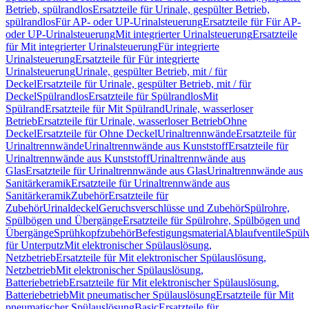
Betrieb, spülrandlos
Ersatzteile für Urinale, gespülter Betrieb,
spülrandlos
Für AP- oder UP-Urinalsteuerung
Ersatzteile für Für AP-
oder UP-Urinalsteuerung
Mit integrierter Urinalsteuerung
Ersatzteile
für Mit integrierter Urinalsteuerung
Für integrierte
Urinalsteuerung
Ersatzteile für Für integrierte
Urinalsteuerung
Urinale, gespülter Betrieb, mit / für
Deckel
Ersatzteile für Urinale, gespülter Betrieb, mit / für
Deckel
Spülrandlos
Ersatzteile für Spülrandlos
Mit
Spülrand
Ersatzteile für Mit Spülrand
Urinale, wasserloser
Betrieb
Ersatzteile für Urinale, wasserloser Betrieb
Ohne
Deckel
Ersatzteile für Ohne Deckel
Urinaltrennwände
Ersatzteile für
Urinaltrennwände
Urinaltrennwände aus Kunststoff
Ersatzteile für
Urinaltrennwände aus Kunststoff
Urinaltrennwände aus
Glas
Ersatzteile für Urinaltrennwände aus Glas
Urinaltrennwände aus
Sanitärkeramik
Ersatzteile für Urinaltrennwände aus
Sanitärkeramik
Zubehör
Ersatzteile für
Zubehör
Urinaldeckel
Geruchsverschlüsse und Zubehör
Spülrohre,
Spülbögen und Übergänge
Ersatzteile für Spülrohre, Spülbögen und
Übergänge
Sprühkopfzubehör
Befestigungsmaterial
Ablaufventile
Spülv
für Unterputz
Mit elektronischer Spülauslösung,
Netzbetrieb
Ersatzteile für Mit elektronischer Spülauslösung,
Netzbetrieb
Mit elektronischer Spülauslösung,
Batteriebetrieb
Ersatzteile für Mit elektronischer Spülauslösung,
Batteriebetrieb
Mit pneumatischer Spülauslösung
Ersatzteile für Mit
pneumatischer Spülauslösung
Basic
Ersatzteile für