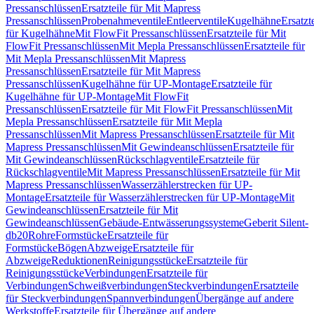
Pressanschlüssen
Ersatzteile für Mit Mapress
Pressanschlüssen
Probenahmeventile
Entleerventile
Kugelhähne
Ersatzt
für Kugelhähne
Mit FlowFit Pressanschlüssen
Ersatzteile für Mit
FlowFit Pressanschlüssen
Mit Mepla Pressanschlüssen
Ersatzteile für
Mit Mepla Pressanschlüssen
Mit Mapress
Pressanschlüssen
Ersatzteile für Mit Mapress
Pressanschlüssen
Kugelhähne für UP-Montage
Ersatzteile für
Kugelhähne für UP-Montage
Mit FlowFit
Pressanschlüssen
Ersatzteile für Mit FlowFit Pressanschlüssen
Mit
Mepla Pressanschlüssen
Ersatzteile für Mit Mepla
Pressanschlüssen
Mit Mapress Pressanschlüssen
Ersatzteile für Mit
Mapress Pressanschlüssen
Mit Gewindeanschlüssen
Ersatzteile für
Mit Gewindeanschlüssen
Rückschlagventile
Ersatzteile für
Rückschlagventile
Mit Mapress Pressanschlüssen
Ersatzteile für Mit
Mapress Pressanschlüssen
Wasserzählerstrecken für UP-
Montage
Ersatzteile für Wasserzählerstrecken für UP-Montage
Mit
Gewindeanschlüssen
Ersatzteile für Mit
Gewindeanschlüssen
Gebäude-Entwässerungssysteme
Geberit Silent-
db20
Rohre
Formstücke
Ersatzteile für
Formstücke
Bögen
Abzweige
Ersatzteile für
Abzweige
Reduktionen
Reinigungsstücke
Ersatzteile für
Reinigungsstücke
Verbindungen
Ersatzteile für
Verbindungen
Schweißverbindungen
Steckverbindungen
Ersatzteile
für Steckverbindungen
Spannverbindungen
Übergänge auf andere
Werkstoffe
Ersatzteile für Übergänge auf andere