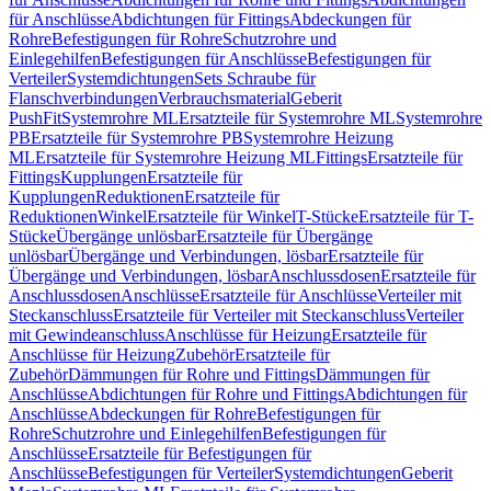
für Anschlüsse
Abdichtungen für Fittings
Abdeckungen für
Rohre
Befestigungen für Rohre
Schutzrohre und
Einlegehilfen
Befestigungen für Anschlüsse
Befestigungen für
Verteiler
Systemdichtungen
Sets Schraube für
Flanschverbindungen
Verbrauchsmaterial
Geberit
PushFit
Systemrohre ML
Ersatzteile für Systemrohre ML
Systemrohre
PB
Ersatzteile für Systemrohre PB
Systemrohre Heizung
ML
Ersatzteile für Systemrohre Heizung ML
Fittings
Ersatzteile für
Fittings
Kupplungen
Ersatzteile für
Kupplungen
Reduktionen
Ersatzteile für
Reduktionen
Winkel
Ersatzteile für Winkel
T-Stücke
Ersatzteile für T-
Stücke
Übergänge unlösbar
Ersatzteile für Übergänge
unlösbar
Übergänge und Verbindungen, lösbar
Ersatzteile für
Übergänge und Verbindungen, lösbar
Anschlussdosen
Ersatzteile für
Anschlussdosen
Anschlüsse
Ersatzteile für Anschlüsse
Verteiler mit
Steckanschluss
Ersatzteile für Verteiler mit Steckanschluss
Verteiler
mit Gewindeanschluss
Anschlüsse für Heizung
Ersatzteile für
Anschlüsse für Heizung
Zubehör
Ersatzteile für
Zubehör
Dämmungen für Rohre und Fittings
Dämmungen für
Anschlüsse
Abdichtungen für Rohre und Fittings
Abdichtungen für
Anschlüsse
Abdeckungen für Rohre
Befestigungen für
Rohre
Schutzrohre und Einlegehilfen
Befestigungen für
Anschlüsse
Ersatzteile für Befestigungen für
Anschlüsse
Befestigungen für Verteiler
Systemdichtungen
Geberit