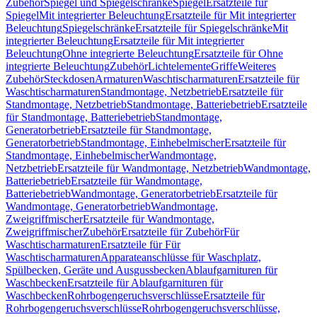
Zubehör
Spiegel und Spiegelschränke
Spiegel
Ersatzteile für
Spiegel
Mit integrierter Beleuchtung
Ersatzteile für Mit integrierter
Beleuchtung
Spiegelschränke
Ersatzteile für Spiegelschränke
Mit
integrierter Beleuchtung
Ersatzteile für Mit integrierter
Beleuchtung
Ohne integrierte Beleuchtung
Ersatzteile für Ohne
integrierte Beleuchtung
Zubehör
Lichtelemente
Griffe
Weiteres
Zubehör
Steckdosen
Armaturen
Waschtischarmaturen
Ersatzteile für
Waschtischarmaturen
Standmontage, Netzbetrieb
Ersatzteile für
Standmontage, Netzbetrieb
Standmontage, Batteriebetrieb
Ersatzteile
für Standmontage, Batteriebetrieb
Standmontage,
Generatorbetrieb
Ersatzteile für Standmontage,
Generatorbetrieb
Standmontage, Einhebelmischer
Ersatzteile für
Standmontage, Einhebelmischer
Wandmontage,
Netzbetrieb
Ersatzteile für Wandmontage, Netzbetrieb
Wandmontage,
Batteriebetrieb
Ersatzteile für Wandmontage,
Batteriebetrieb
Wandmontage, Generatorbetrieb
Ersatzteile für
Wandmontage, Generatorbetrieb
Wandmontage,
Zweigriffmischer
Ersatzteile für Wandmontage,
Zweigriffmischer
Zubehör
Ersatzteile für Zubehör
Für
Waschtischarmaturen
Ersatzteile für Für
Waschtischarmaturen
Apparateanschlüsse für Waschplatz,
Spülbecken, Geräte und Ausgussbecken
Ablaufgarnituren für
Waschbecken
Ersatzteile für Ablaufgarnituren für
Waschbecken
Rohrbogengeruchsverschlüsse
Ersatzteile für
Rohrbogengeruchsverschlüsse
Rohrbogengeruchsverschlüsse,