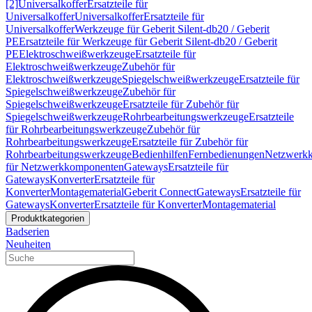
[2]
Universalkoffer
Ersatzteile für
Universalkoffer
Universalkoffer
Ersatzteile für
Universalkoffer
Werkzeuge für Geberit Silent-db20 / Geberit
PE
Ersatzteile für Werkzeuge für Geberit Silent-db20 / Geberit
PE
Elektroschweißwerkzeuge
Ersatzteile für
Elektroschweißwerkzeuge
Zubehör für
Elektroschweißwerkzeuge
Spiegelschweißwerkzeuge
Ersatzteile für
Spiegelschweißwerkzeuge
Zubehör für
Spiegelschweißwerkzeuge
Ersatzteile für Zubehör für
Spiegelschweißwerkzeuge
Rohrbearbeitungswerkzeuge
Ersatzteile
für Rohrbearbeitungswerkzeuge
Zubehör für
Rohrbearbeitungswerkzeuge
Ersatzteile für Zubehör für
Rohrbearbeitungswerkzeuge
Bedienhilfen
Fernbedienungen
Netzwerk
für Netzwerkkomponenten
Gateways
Ersatzteile für
Gateways
Konverter
Ersatzteile für
Konverter
Montagematerial
Geberit Connect
Gateways
Ersatzteile für
Gateways
Konverter
Ersatzteile für Konverter
Montagematerial
Produktkategorien
Badserien
Neuheiten