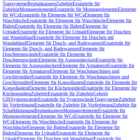
Tragsysteme
Beplankungen
Zubehör
Ersatzteile für
Zubehör
Montageelemente
Ersatzteile für Montageelemente
Elemente
für WCs
Ersatzteile für Elemente für WCs
Elemente für
Waschtische
Ersatzteile für Elemente für Waschtische
Elemente für
Bidets
Ersatzteile für Elemente für Bidets
Elemente für
Urinale
Ersatzteile für Elemente für Urinale
Elemente für Duschen
mit Wandablauf
Ersatzteile für Elemente für Duschen mit
Wandablauf
Elemente für Dusch- und Badewannen
Ersatzteile für
Elemente für Dusch- und Badewannen
Elemente für
Duschtrennwände
Ersatzteile für Elemente für
Duschtrennwände
Elemente für Ausgussbecken
Ersatzteile für
Elemente für Ausgussbecken
Elemente für Armaturen
Ersatzteile für
Elemente für Armaturen
Elemente für Waschmaschinen und
Geschirrspüler
Ersatzteile für Elemente für Waschmaschinen und
Geschirrspüler
Elemente für Konsollasten
Ersatzteile für Elemente für
Konsollasten
Elemente für Küchenspülen
Ersatzteile für Elemente für
Küchenspülen
Zubehör
Ersatzteile für Zubehör
Geberit
GIS
Systemwände
Ersatzteile für Systemwände
Tragsysteme
Zubehör
für Vorfertigung
Ersatzteile für Zubehör für Vorfertigung
Zubehör für
Schalldämmung
Beplankungen
Montageelemente
Ersatzteile für
Montageelemente
Elemente für WCs
Ersatzteile für Elemente für
WCs
Elemente für Waschtische
Ersatzteile für Elemente für
Waschtische
Elemente für Bidets
Ersatzteile für Elemente für
Bidets
Elemente für Urinale
Ersatzteile für Elemente für
Urinale
Elemente für Duschen mit Wandablauf
Ersatzteile für