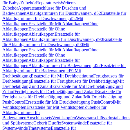
für Babys
Zubehör
Reparatursets
Weiteres
Zubehör
Apparateanschlüsse für Duschen und
Badewannen
Ablaufgarnituren für Duschwannen, d52
Ersatzteile für
Ablaufgarnituren für Duschwannen, d52
Mit
Ablaufkappen
Ersatzteile für Mit Ablaufkappen
Ohne
Ablaufkappen
Ersatzteile für Ohne
Ablaufkappen
Ablaufkappen
Ersatzteile für
Ablaufkappen
Ablaufgarnituren für Duschwannen, d90
Ersatzteile
für Ablaufgarnituren für Duschwannen, d90
Mit
Ablaufkappen
Ersatzteile für Mit Ablaufkappen
Ohne
Ablaufkappen
Ersatzteile für Ohne
Ablaufkappen
Ablaufkappen
Ersatzteile für
Ablaufkappen
Ablaufgarnituren für Badewannen, d52
Ersatzteile für
Ablaufgarnituren für Badewannen, d52
Mit
Drehbetätigung
Ersatzteile für Mit Drehbetätigung
Fertigbausets für
Drehbetätigung
Ersatzteile für Fertigbausets für Drehbetätigung
Mit
Drehbetätigung und Zulauf
Ersatzteile für Mit Drehbetätigung und
Zulauf
Fertigbausets für Drehbetätigung und Zulauf
Ersatzteile für
Fertigbausets für Drehbetätigung und Zulauf
Mit Druckbetätigung
PushControl
Ersatzteile für Mit Druckbetätigung PushControl
Mit
Ventilstopfen
Ersatzteile für Mit Ventilstopfen
Zubehör für
Ablaufgarnituren für
Badewannen
Anschlusssets
Ventilstopfen
Wasseranschlüsse
Installation
und Spülsysteme
Geberit Duofix
Systemwände
Ersatzteile für
Systemwände
Tragsysteme
Ersatzteile für