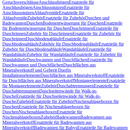
Geruchsverschlüsse
Anschlussbögen
Ersatzteile für
Anschlussbögen
Anschlussstutzen
Ersatzteile für
Anschlussstutzen
Ablaufventile
Ersatzteile für
Ablaufventile
Zubehör
Ersatzteile für Zubehör
Duschen und
Badewannen
Duschen
Bodenentwässerung für Duschen
Ersatzteile
für Bodenentwässerung für Duschen
Duschrinnen
Ersatzteile für
Duschrinnen
Zubehör für Duschrinnen
Ersatzteile für Zubehör für
Duschrinnen
Duschbodenabläufe
Ersatzteile für
Duschbodenabläufe
Zubehör für Duschbodenabläufe
Ersatzteile für
Zubehör für Duschbodenabläufe
Wandabläufe
Ersatzteile für
Wandabläufe
Zubehör für Wandabläufe
Ersatzteile für Zubehör für
Wandabläufe
Duschwannen und Duschflächen
Ersatzteile für
Duschwannen und Duschflächen
Duschflächen aus
Mineralwerkstoff und Geberit Duofix
Installationselemente
Duschflächen aus Mineralwerkstoff
Ersatzteile
für Duschflächen aus Mineralwerkstoff
Montageelemente
Ersatzteile
für Montageelemente
Zubehör
Duschabtrennungen
Ersatzteile für
Duschabtrennungen
Duschseitenwände für Walk-in-
Dusche
Ersatzteile für Duschseitenwände für Walk-in-
Dusche
Zubehör
Ersatzteile für Zubehör
Nischenablageboxen für
Duschen
Ersatzteile für Nischenablageboxen für
Duschen
Nischenablageboxen
Ersatzteile für
Nischenablageboxen
Zubehör
Badewannen
Badewannen aus
Mineralwerkstoff
Ersatzteile für Badewannen aus
Mineralwerkstoff
Badewannen für Babys
Ersatzteile für Badewannen