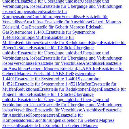
unlösbar
Ersatzteile für Übergänge unlösbar
Übergänge und
Verbindungen, lösbar
Ersatzteile für Übergänge und Verbindungen,
lösbar
Kompensatoren
Ersatzteile für
Kompensatoren
Durchführungen
Verschlüsse
Ersatzteile für
Verschlüsse
Anschlüsse
Ersatzteile für Anschlüsse
Geberit Mapress
Edelstahl, Gas
Ersatzteile für Geberit Mapress Edelstahl,
Gas
Systemrohre 1.4401
Ersatzteile für Systemrohre
1.4401
Rohrnippel
Muffen
Ersatzteile für
Muffen
Reduktionen
Ersatzteile für Reduktionen
Bögen
Ersatzteile für
Bögen
T-Stücke
Ersatzteile für T-Stücke
Übergänge
unlösbar
Ersatzteile für Übergänge unlösbar
Übergänge und
Verbindungen, lösbar
Ersatzteile für Übergänge und Verbindungen,
lösbar
Verschlüsse
Ersatzteile für Verschlüsse
Anschlüsse
Ersatzteile
für Anschlüsse
Geberit Mapress Edelstahl, LABS-frei
Ersatzteile für
Geberit Mapress Edelstahl, LABS-frei
Systemrohre
1.4401
Ersatzteile für Systemrohre 1.4401
Systemrohre
1.4521
Ersatzteile für Systemrohre 1.4521
Muffen
Ersatzteile für
Muffen
Reduktionen
Ersatzteile für Reduktionen
Bögen
Ersatzteile für
Bögen
T-Stücke
Ersatzteile für T-Stücke
Übergänge
unlösbar
Ersatzteile für Übergänge unlösbar
Übergänge und
Verbindungen, lösbar
Ersatzteile für Übergänge und Verbindungen,
lösbar
Verschlüsse
Ersatzteile für Verschlüsse
Anschlüsse
Ersatzteile
für Anschlüsse
Kompensatoren
Ersatzteile für
Kompensatoren
Durchführungen
Zubehör für Geberit Mapress
Edelstahl
Ersatzteile für Zubehör für Geberit Mapress