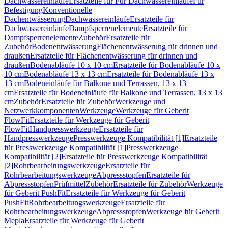
Dachwassereinläufe
Ersatzteile für Für Dachwassereinläufe
Für
Befestigung
Konventionelle
Dachentwässerung
Dachwassereinläufe
Ersatzteile für
Dachwassereinläufe
Dampfsperrenelemente
Ersatzteile für
Dampfsperrenelemente
Zubehör
Ersatzteile für
Zubehör
Bodenentwässerung
Flächenentwässerung für drinnen und
draußen
Ersatzteile für Flächenentwässerung für drinnen und
draußen
Bodenabläufe 10 x 10 cm
Ersatzteile für Bodenabläufe 10 x
10 cm
Bodenabläufe 13 x 13 cm
Ersatzteile für Bodenabläufe 13 x
13 cm
Bodeneinläufe für Balkone und Terrassen, 13 x 13
cm
Ersatzteile für Bodeneinläufe für Balkone und Terrassen, 13 x 13
cm
Zubehör
Ersatzteile für Zubehör
Werkzeuge und
Netzwerkkomponenten
Werkzeuge
Werkzeuge für Geberit
FlowFit
Ersatzteile für Werkzeuge für Geberit
FlowFit
Handpresswerkzeuge
Ersatzteile für
Handpresswerkzeuge
Presswerkzeuge Kompatibilität [1]
Ersatzteile
für Presswerkzeuge Kompatibilität [1]
Presswerkzeuge
Kompatibilität [2]
Ersatzteile für Presswerkzeuge Kompatibilität
[2]
Rohrbearbeitungswerkzeuge
Ersatzteile für
Rohrbearbeitungswerkzeuge
Abpressstopfen
Ersatzteile für
Abpressstopfen
Prüfmittel
Zubehör
Ersatzteile für Zubehör
Werkzeuge
für Geberit PushFit
Ersatzteile für Werkzeuge für Geberit
PushFit
Rohrbearbeitungswerkzeuge
Ersatzteile für
Rohrbearbeitungswerkzeuge
Abpressstopfen
Werkzeuge für Geberit
Mepla
Ersatzteile für Werkzeuge für Geberit