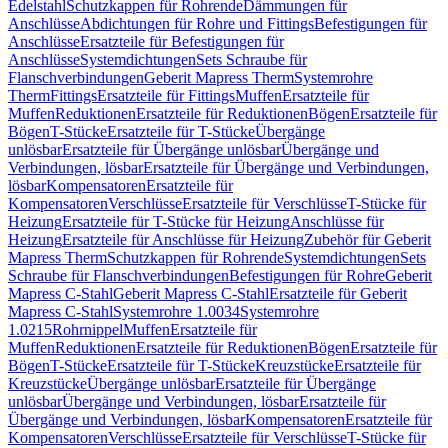
Edelstahl
Schutzkappen für Rohrende
Dämmungen für
Anschlüsse
Abdichtungen für Rohre und Fittings
Befestigungen für
Anschlüsse
Ersatzteile für Befestigungen für
Anschlüsse
Systemdichtungen
Sets Schraube für
Flanschverbindungen
Geberit Mapress Therm
Systemrohre
Therm
Fittings
Ersatzteile für Fittings
Muffen
Ersatzteile für
Muffen
Reduktionen
Ersatzteile für Reduktionen
Bögen
Ersatzteile für
Bögen
T-Stücke
Ersatzteile für T-Stücke
Übergänge
unlösbar
Ersatzteile für Übergänge unlösbar
Übergänge und
Verbindungen, lösbar
Ersatzteile für Übergänge und Verbindungen,
lösbar
Kompensatoren
Ersatzteile für
Kompensatoren
Verschlüsse
Ersatzteile für Verschlüsse
T-Stücke für
Heizung
Ersatzteile für T-Stücke für Heizung
Anschlüsse für
Heizung
Ersatzteile für Anschlüsse für Heizung
Zubehör für Geberit
Mapress Therm
Schutzkappen für Rohrende
Systemdichtungen
Sets
Schraube für Flanschverbindungen
Befestigungen für Rohre
Geberit
Mapress C-Stahl
Geberit Mapress C-Stahl
Ersatzteile für Geberit
Mapress C-Stahl
Systemrohre 1.0034
Systemrohre
1.0215
Rohrnippel
Muffen
Ersatzteile für
Muffen
Reduktionen
Ersatzteile für Reduktionen
Bögen
Ersatzteile für
Bögen
T-Stücke
Ersatzteile für T-Stücke
Kreuzstücke
Ersatzteile für
Kreuzstücke
Übergänge unlösbar
Ersatzteile für Übergänge
unlösbar
Übergänge und Verbindungen, lösbar
Ersatzteile für
Übergänge und Verbindungen, lösbar
Kompensatoren
Ersatzteile für
Kompensatoren
Verschlüsse
Ersatzteile für Verschlüsse
T-Stücke für