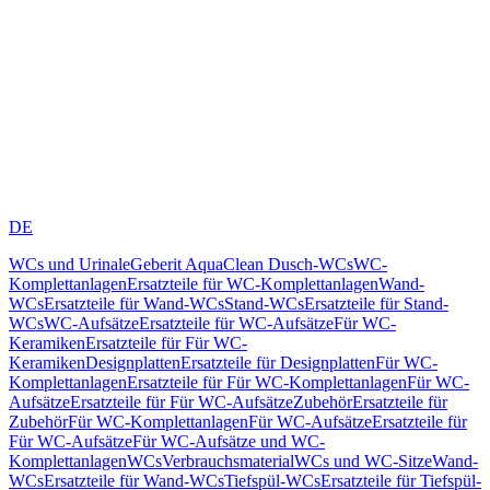
DE
WCs und Urinale
Geberit AquaClean Dusch-WCs
WC-
Komplettanlagen
Ersatzteile für WC-Komplettanlagen
Wand-
WCs
Ersatzteile für Wand-WCs
Stand-WCs
Ersatzteile für Stand-
WCs
WC-Aufsätze
Ersatzteile für WC-Aufsätze
Für WC-
Keramiken
Ersatzteile für Für WC-
Keramiken
Designplatten
Ersatzteile für Designplatten
Für WC-
Komplettanlagen
Ersatzteile für Für WC-Komplettanlagen
Für WC-
Aufsätze
Ersatzteile für Für WC-Aufsätze
Zubehör
Ersatzteile für
Zubehör
Für WC-Komplettanlagen
Für WC-Aufsätze
Ersatzteile für
Für WC-Aufsätze
Für WC-Aufsätze und WC-
Komplettanlagen
WCs
Verbrauchsmaterial
WCs und WC-Sitze
Wand-
WCs
Ersatzteile für Wand-WCs
Tiefspül-WCs
Ersatzteile für Tiefspül-