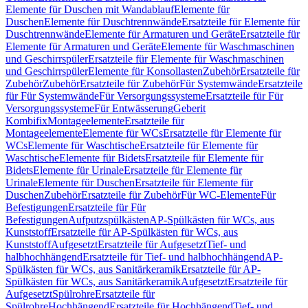
Elemente für Duschen mit Wandablauf
Elemente für
Duschen
Elemente für Duschtrennwände
Ersatzteile für Elemente für
Duschtrennwände
Elemente für Armaturen und Geräte
Ersatzteile für
Elemente für Armaturen und Geräte
Elemente für Waschmaschinen
und Geschirrspüler
Ersatzteile für Elemente für Waschmaschinen
und Geschirrspüler
Elemente für Konsollasten
Zubehör
Ersatzteile für
Zubehör
Zubehör
Ersatzteile für Zubehör
Für Systemwände
Ersatzteile
für Für Systemwände
Für Versorgungssysteme
Ersatzteile für Für
Versorgungssysteme
Für Entwässerung
Geberit
Kombifix
Montageelemente
Ersatzteile für
Montageelemente
Elemente für WCs
Ersatzteile für Elemente für
WCs
Elemente für Waschtische
Ersatzteile für Elemente für
Waschtische
Elemente für Bidets
Ersatzteile für Elemente für
Bidets
Elemente für Urinale
Ersatzteile für Elemente für
Urinale
Elemente für Duschen
Ersatzteile für Elemente für
Duschen
Zubehör
Ersatzteile für Zubehör
Für WC-Elemente
Für
Befestigungen
Ersatzteile für Für
Befestigungen
Aufputzspülkästen
AP-Spülkästen für WCs, aus
Kunststoff
Ersatzteile für AP-Spülkästen für WCs, aus
Kunststoff
Aufgesetzt
Ersatzteile für Aufgesetzt
Tief- und
halbhochhängend
Ersatzteile für Tief- und halbhochhängend
AP-
Spülkästen für WCs, aus Sanitärkeramik
Ersatzteile für AP-
Spülkästen für WCs, aus Sanitärkeramik
Aufgesetzt
Ersatzteile für
Aufgesetzt
Spülrohre
Ersatzteile für
Spülrohre
Hochhängend
Ersatzteile für Hochhängend
Tief- und