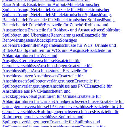
Basic
Aufputz
Ersatzteile für Aufputz
Mit elektronischer
Spülauslösung, Netzbetrieb
Ersatzteile für Mit elektronischer
Spülauslösung, Netzbetrieb
Mit elektronischer Spülauslösung,
Batteriebetrieb
Ersatzteile für Mit elektronischer Spülauslösung,
Batteriebetrieb
Zubehör
Ersatzteile für Zubehör
Rohbau- und
Austauschsets
Ersatzteile für Rohbau- und Austauschsets
Spülrohre,
Spülbögen und Übergänge
Renovierungssets
Ersatzteile für
Renovierungssets
Abdeckplatten
Sonstiges
Zubehör
Bedienhilfen
Apparateanschlüsse für WCs, Urinale und
Bidets
Ablaufgarnituren für WCs und Ausgüsse
Ersatzteile für
Ablaufgarnituren für WCs und
Ausgüsse
Geruchsverschlüsse
Ersatzteile für
Geruchsverschlüsse
Anschlussbögen
Ersatzteile für
Anschlussbögen
Anschlussstutzen
Ersatzteile für
Anschlussstutzen
Anschlusssets
Ersatzteile für
Anschlusssets
Spülbogenverlängerungen
Ersatzteile für
Spülbogenverlängerungen
Anschlüsse aus PVC
Ersatzteile für
Anschlüsse aus PVC
Manschetten und
Deckkappen
Ablaufgarnituren für Urinale
Ersatzteile für
Ablaufgarnituren für Urinale
Urinalgeruchsverschlüsse
Ersatzteile für
Urinalgeruchsverschlüsse
UP-Geruchsverschlüsse
Ersatzteile für UP-
Geruchsverschlüsse
Rohrbogengeruchsverschlüsses
Ersatzteile für
Rohrbogengeruchsverschlüsses
Spülrohr- und
Spülbogenverlängerungen
Ersatzteile für Spülrohr- und
Spülbogenverlängerungen
Anschlussstutzen
Ersatzteile für