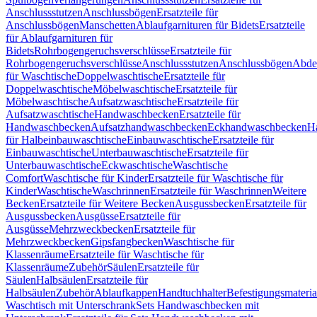
Anschlussstutzen
Anschlussbögen
Ersatzteile für
Anschlussbögen
Manschetten
Ablaufgarnituren für Bidets
Ersatzteile
für Ablaufgarnituren für
Bidets
Rohrbogengeruchsverschlüsse
Ersatzteile für
Rohrbogengeruchsverschlüsse
Anschlussstutzen
Anschlussbögen
Abde
für Waschtische
Doppelwaschtische
Ersatzteile für
Doppelwaschtische
Möbelwaschtische
Ersatzteile für
Möbelwaschtische
Aufsatzwaschtische
Ersatzteile für
Aufsatzwaschtische
Handwaschbecken
Ersatzteile für
Handwaschbecken
Aufsatzhandwaschbecken
Eckhandwaschbecken
H
für Halbeinbauwaschtische
Einbauwaschtische
Ersatzteile für
Einbauwaschtische
Unterbauwaschtische
Ersatzteile für
Unterbauwaschtische
Eckwaschtische
Waschtische
Comfort
Waschtische für Kinder
Ersatzteile für Waschtische für
Kinder
Waschtische
Waschrinnen
Ersatzteile für Waschrinnen
Weitere
Becken
Ersatzteile für Weitere Becken
Ausgussbecken
Ersatzteile für
Ausgussbecken
Ausgüsse
Ersatzteile für
Ausgüsse
Mehrzweckbecken
Ersatzteile für
Mehrzweckbecken
Gipsfangbecken
Waschtische für
Klassenräume
Ersatzteile für Waschtische für
Klassenräume
Zubehör
Säulen
Ersatzteile für
Säulen
Halbsäulen
Ersatzteile für
Halbsäulen
Zubehör
Ablaufkappen
Handtuchhalter
Befestigungsmateria
Waschtisch mit Unterschrank
Sets Handwaschbecken mit