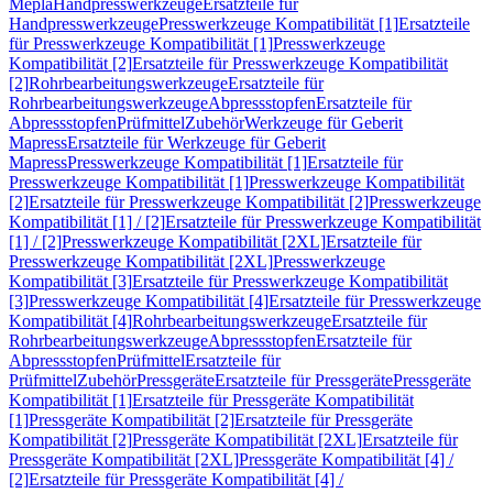
Mepla
Handpresswerkzeuge
Ersatzteile für
Handpresswerkzeuge
Presswerkzeuge Kompatibilität [1]
Ersatzteile
für Presswerkzeuge Kompatibilität [1]
Presswerkzeuge
Kompatibilität [2]
Ersatzteile für Presswerkzeuge Kompatibilität
[2]
Rohrbearbeitungswerkzeuge
Ersatzteile für
Rohrbearbeitungswerkzeuge
Abpressstopfen
Ersatzteile für
Abpressstopfen
Prüfmittel
Zubehör
Werkzeuge für Geberit
Mapress
Ersatzteile für Werkzeuge für Geberit
Mapress
Presswerkzeuge Kompatibilität [1]
Ersatzteile für
Presswerkzeuge Kompatibilität [1]
Presswerkzeuge Kompatibilität
[2]
Ersatzteile für Presswerkzeuge Kompatibilität [2]
Presswerkzeuge
Kompatibilität [1] / [2]
Ersatzteile für Presswerkzeuge Kompatibilität
[1] / [2]
Presswerkzeuge Kompatibilität [2XL]
Ersatzteile für
Presswerkzeuge Kompatibilität [2XL]
Presswerkzeuge
Kompatibilität [3]
Ersatzteile für Presswerkzeuge Kompatibilität
[3]
Presswerkzeuge Kompatibilität [4]
Ersatzteile für Presswerkzeuge
Kompatibilität [4]
Rohrbearbeitungswerkzeuge
Ersatzteile für
Rohrbearbeitungswerkzeuge
Abpressstopfen
Ersatzteile für
Abpressstopfen
Prüfmittel
Ersatzteile für
Prüfmittel
Zubehör
Pressgeräte
Ersatzteile für Pressgeräte
Pressgeräte
Kompatibilität [1]
Ersatzteile für Pressgeräte Kompatibilität
[1]
Pressgeräte Kompatibilität [2]
Ersatzteile für Pressgeräte
Kompatibilität [2]
Pressgeräte Kompatibilität [2XL]
Ersatzteile für
Pressgeräte Kompatibilität [2XL]
Pressgeräte Kompatibilität [4] /
[2]
Ersatzteile für Pressgeräte Kompatibilität [4] /