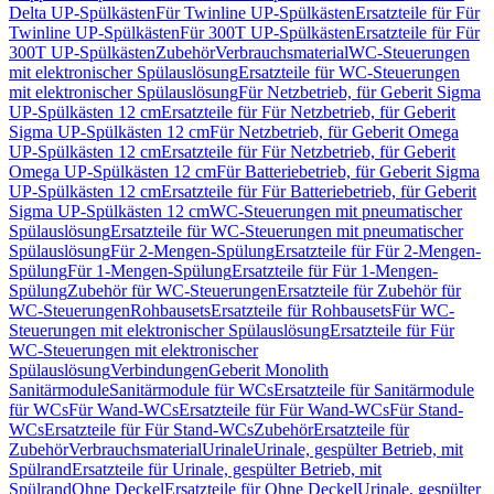
Delta UP-Spülkästen
Für Twinline UP-Spülkästen
Ersatzteile für Für
Twinline UP-Spülkästen
Für 300T UP-Spülkästen
Ersatzteile für Für
300T UP-Spülkästen
Zubehör
Verbrauchsmaterial
WC-Steuerungen
mit elektronischer Spülauslösung
Ersatzteile für WC-Steuerungen
mit elektronischer Spülauslösung
Für Netzbetrieb, für Geberit Sigma
UP-Spülkästen 12 cm
Ersatzteile für Für Netzbetrieb, für Geberit
Sigma UP-Spülkästen 12 cm
Für Netzbetrieb, für Geberit Omega
UP-Spülkästen 12 cm
Ersatzteile für Für Netzbetrieb, für Geberit
Omega UP-Spülkästen 12 cm
Für Batteriebetrieb, für Geberit Sigma
UP-Spülkästen 12 cm
Ersatzteile für Für Batteriebetrieb, für Geberit
Sigma UP-Spülkästen 12 cm
WC-Steuerungen mit pneumatischer
Spülauslösung
Ersatzteile für WC-Steuerungen mit pneumatischer
Spülauslösung
Für 2-Mengen-Spülung
Ersatzteile für Für 2-Mengen-
Spülung
Für 1-Mengen-Spülung
Ersatzteile für Für 1-Mengen-
Spülung
Zubehör für WC-Steuerungen
Ersatzteile für Zubehör für
WC-Steuerungen
Rohbausets
Ersatzteile für Rohbausets
Für WC-
Steuerungen mit elektronischer Spülauslösung
Ersatzteile für Für
WC-Steuerungen mit elektronischer
Spülauslösung
Verbindungen
Geberit Monolith
Sanitärmodule
Sanitärmodule für WCs
Ersatzteile für Sanitärmodule
für WCs
Für Wand-WCs
Ersatzteile für Für Wand-WCs
Für Stand-
WCs
Ersatzteile für Für Stand-WCs
Zubehör
Ersatzteile für
Zubehör
Verbrauchsmaterial
Urinale
Urinale, gespülter Betrieb, mit
Spülrand
Ersatzteile für Urinale, gespülter Betrieb, mit
Spülrand
Ohne Deckel
Ersatzteile für Ohne Deckel
Urinale, gespülter