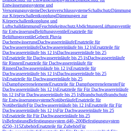
Entwässerungssysteme und
Versorgungssysteme
Deckenverschlusssysteme
Schallschutz
Dämmung
zur Körperschallentkopplung
Dämmungen zur
Körperschallentkopplung und
Luftschalldämmung
Feuchtigkeitsschutz
Abdichtungen
Lüftungsventile
für Entwässerung
Belüftungsventile
Ersatzteile für
Belüftungsventile
Geberit Pluvia
Dachentwässerung
Dachwassereinläufe
Ersatzteile für
Dachwassereinläufe
Dachwassereinläufe bis 12 l/s
Ersatzteile für
Dachwassereinläufe bis 12 l/s
Dachwassereinläufe bis 25
l/s
Ersatzteile für Dachwassereinläufe bis 25 l/s
Dachwassereinläufe
für Rinnen
Ersatzteile für Dachwassereinläufe für
Rinnen
Dachwassereinläufe bis 12 l/s
Ersatzteile für
Dachwassereinläufe bis 12 l/s
Dachwassereinläufe bis 25
l/s
Ersatzteile für Dachwassereinläufe bis 25
l/s
Dampfsperrenelemente
Ersatzteile für Dampfsperrenelemente
Für
Dachwassereinläufe bis 12 l/s
Ersatzteile für Für Dachwassereinläufe
bis 12 l/s
Für Dachwassereinläufe bis 25 l/s
Brandschutz
Brandschutz
für Entwässerungssysteme
Notüberläufe
Ersatzteile für
Notüberläufe
Für Dachwassereinläufe bis 12 l/s
Ersatzteile für Für
Dachwassereinläufe bis 12 l/s
Für Dachwassereinläufe bis 25
l/s
Ersatzteile für Für Dachwassereinläufe bis 25
l/s
Befestigung
Befestigungssystem d40–200
Befestigungssystem
d250–315
Zubehör
Ersatzteile für Zubehör
Für