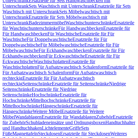
Unterschrank
Ersatzteile für Sets Handwaschbecken mit
Unterschrank
Sets Waschtisch mit Unterschrank
Ersatzteile für Sets
Waschtisch mit Unterschrank
Sets Möbelwaschtisch mit
Unterschrank
Ersatzteile für Sets Möbelwaschtisch mit
Unterschrank
Badezimmermöbel
Waschtischunterschränke
Ersatzteile
für Waschtischunterschränke
Für Handwaschbecken
Ersatzteile für
Für Handwaschbecken
Für Waschtische
Ersatzteile für Für
Waschtische
Für Doppelwaschtische
Ersatzteile für Für
Doppelwaschtische
Für Möbelwaschtische
Ersatzteile für Für
Möbelwaschtische
Für Eckhandwaschbecken
Ersatzteile für Für
Eckhandwaschbecken
Für Eckwaschtische
Ersatzteile für Für
Eckwaschtische
Waschtischplatten
Ersatzteile für
Waschtischplatten
Für Aufsatzwaschtisch Schalenform
Ersatzteile für
Für Aufsatzwaschtisch Schalenform
Für Aufsatzwaschtisch
rechteckig
Ersatzteile für Für Aufsatzwaschtisch
rechteckig
Seitenschränke
Ersatzteile für Seitenschränke
Niedrige
Seitenschränke
Ersatzteile für Niedrige
Seitenschränke
Hochschränke
Ersatzteile für
Hochschränke
Mittelhochschränke
Ersatzteile für
Mittelhochschränke
Hängeschränke
Ersatzteile für
Hängeschränke
Weitere Möbel
Ersatzteile für Weitere
Möbel
Wandablagen
Ersatzteile für Wandablagen
Zubehör
Ersatzteile
für Zubehör
Schubladeneinsätze und Ordnungsboxen
Handtuchhalter
und Handtuchhaken
Lichtelemente
Griffe
Sets
Füße
Magnettafeln
Steckdosen
Ersatzteile für Steckdosen
Weiteres