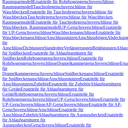
Raumsparmodell
Ersatzteile für Rohrbogengeruchsverschlüsse,
Raumsparmodell
Tauchrohrgeruchsverschlüsse für
Waschbecken
Ersatzteile für Tauchrohrgeruchsverschlüsse für
Waschbecken
Tauchrohrgeruchsverschlüsse für Waschbecken,
Raumsparmodell
Ersatzteile für Tauchrohrgeruchsverschlüsse für
Waschbecken, Raumsparmodell
UP-Geruchsverschlüsse
Ersatzteile
für UP-Geruchsverschlüsse
Waschbeckenanschlüsse
Ersatzteile für
Waschbeckenanschlüsse
Anschlussstutzen
Anschlussbögen
Abdeckung
für
Anschlüsse
Dichtungen
Standrohre
Verlängerungen
Betätigungen
Ablauf
für Spülbecken
Ersatzteile für Ablaufgarnituren für
Spülbecken
Rohrbogengeruchsverschlüsse
Ersatzteile für
Rohrbogengeruchsverschlüsse
Doppelkammergeruchsverschlüsse
Ersa
für
Doppelkammergeruchsverschlüsse
Spülbeckenanschlüsse
Ersatzteile
für Spülbeckenanschlüsse
Anschlussstutzen
Ersatzteile für
Anschlussstutzen
Zubehör
Ersatzteile für Zubehör
Ablaufgarnituren
für Geräte
Ersatzteile für Ablaufgarnituren für
Geräte
Rohrbogengeruchsverschlüsse
Ersatzteile für
Rohrbogengeruchsverschlüsse
UP-Geruchsverschlüsse
Ersatzteile für
UP-Geruchsverschlüsse
AP-Geruchsverschlüsse
Ersatzteile für AP-
Geruchsverschlüsse
Anschlüsse
Ersatzteile für
Anschlüsse
Zubehör
Ablaufgarnituren für Ausgussbecken
Ersatzteile
für Ablaufgarnituren für
Ausgussbecken
Geruchsverschlüsse
Ersatzteile für