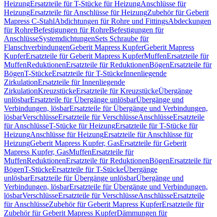
Heizung
Ersatzteile für T-Stücke für Heizung
Anschlüsse für
Heizung
Ersatzteile für Anschlüsse für Heizung
Zubehör für Geberit
Mapress C-Stahl
Abdichtungen für Rohre und Fittings
Abdeckungen
für Rohre
Befestigungen für Rohre
Befestigungen für
Anschlüsse
Systemdichtungen
Sets Schraube für
Flanschverbindungen
Geberit Mapress Kupfer
Geberit Mapress
Kupfer
Ersatzteile für Geberit Mapress Kupfer
Muffen
Ersatzteile für
Muffen
Reduktionen
Ersatzteile für Reduktionen
Bögen
Ersatzteile für
Bögen
T-Stücke
Ersatzteile für T-Stücke
Innenliegende
Zirkulation
Ersatzteile für Innenliegende
Zirkulation
Kreuzstücke
Ersatzteile für Kreuzstücke
Übergänge
unlösbar
Ersatzteile für Übergänge unlösbar
Übergänge und
Verbindungen, lösbar
Ersatzteile für Übergänge und Verbindungen,
lösbar
Verschlüsse
Ersatzteile für Verschlüsse
Anschlüsse
Ersatzteile
für Anschlüsse
T-Stücke für Heizung
Ersatzteile für T-Stücke für
Heizung
Anschlüsse für Heizung
Ersatzteile für Anschlüsse für
Heizung
Geberit Mapress Kupfer, Gas
Ersatzteile für Geberit
Mapress Kupfer, Gas
Muffen
Ersatzteile für
Muffen
Reduktionen
Ersatzteile für Reduktionen
Bögen
Ersatzteile für
Bögen
T-Stücke
Ersatzteile für T-Stücke
Übergänge
unlösbar
Ersatzteile für Übergänge unlösbar
Übergänge und
Verbindungen, lösbar
Ersatzteile für Übergänge und Verbindungen,
lösbar
Verschlüsse
Ersatzteile für Verschlüsse
Anschlüsse
Ersatzteile
für Anschlüsse
Zubehör für Geberit Mapress Kupfer
Ersatzteile für
Zubehör für Geberit Mapress Kupfer
Dämmungen für