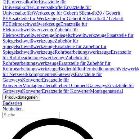
[2]
Universalkoffer
Ersatzteile für
Universalkoffer
Universalkoffer
Ersatzteile für
Universalkoffer
Werkzeuge für Geberit Silent-db20 / Geberit
PE
Ersatzteile für Werkzeuge für Geberit Silent-db20 / Geberit
PE
Elektroschweißwerkzeuge
Ersatzteile für
Elektroschweißwerkzeuge
Zubehör für
Elektroschweißwerkzeuge
Spiegelschweißwerkzeuge
Ersatzteile für
Spiegelschweißwerkzeuge
Zubehör für
Spiegelschweißwerkzeuge
Ersatzteile für Zubehör für
Spiegelschweißwerkzeuge
Rohrbearbeitungswerkzeuge
Ersatzteile
für Rohrbearbeitungswerkzeuge
Zubehör für
Rohrbearbeitungswerkzeuge
Ersatzteile für Zubehör für
Rohrbearbeitungswerkzeuge
Bedienhilfen
Fernbedienungen
Netzwerk
für Netzwerkkomponenten
Gateways
Ersatzteile für
Gateways
Konverter
Ersatzteile für
Konverter
Montagematerial
Geberit Connect
Gateways
Ersatzteile für
Gateways
Konverter
Ersatzteile für Konverter
Montagematerial
Produktkategorien
Badserien
Neuheiten