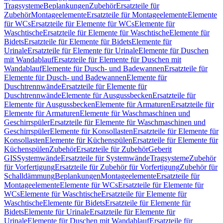
Tragsysteme
Beplankungen
Zubehör
Ersatzteile für
Zubehör
Montageelemente
Ersatzteile für Montageelemente
Elemente
für WCs
Ersatzteile für Elemente für WCs
Elemente für
Waschtische
Ersatzteile für Elemente für Waschtische
Elemente für
Bidets
Ersatzteile für Elemente für Bidets
Elemente für
Urinale
Ersatzteile für Elemente für Urinale
Elemente für Duschen
mit Wandablauf
Ersatzteile für Elemente für Duschen mit
Wandablauf
Elemente für Dusch- und Badewannen
Ersatzteile für
Elemente für Dusch- und Badewannen
Elemente für
Duschtrennwände
Ersatzteile für Elemente für
Duschtrennwände
Elemente für Ausgussbecken
Ersatzteile für
Elemente für Ausgussbecken
Elemente für Armaturen
Ersatzteile für
Elemente für Armaturen
Elemente für Waschmaschinen und
Geschirrspüler
Ersatzteile für Elemente für Waschmaschinen und
Geschirrspüler
Elemente für Konsollasten
Ersatzteile für Elemente für
Konsollasten
Elemente für Küchenspülen
Ersatzteile für Elemente für
Küchenspülen
Zubehör
Ersatzteile für Zubehör
Geberit
GIS
Systemwände
Ersatzteile für Systemwände
Tragsysteme
Zubehör
für Vorfertigung
Ersatzteile für Zubehör für Vorfertigung
Zubehör für
Schalldämmung
Beplankungen
Montageelemente
Ersatzteile für
Montageelemente
Elemente für WCs
Ersatzteile für Elemente für
WCs
Elemente für Waschtische
Ersatzteile für Elemente für
Waschtische
Elemente für Bidets
Ersatzteile für Elemente für
Bidets
Elemente für Urinale
Ersatzteile für Elemente für
Urinale
Elemente für Duschen mit Wandablauf
Ersatzteile für