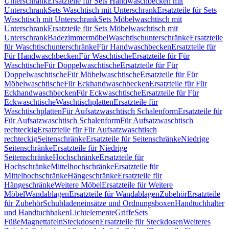
Unterschrank
Ersatzteile für Sets Handwaschbecken mit
Unterschrank
Sets Waschtisch mit Unterschrank
Ersatzteile für Sets
Waschtisch mit Unterschrank
Sets Möbelwaschtisch mit
Unterschrank
Ersatzteile für Sets Möbelwaschtisch mit
Unterschrank
Badezimmermöbel
Waschtischunterschränke
Ersatzteile
für Waschtischunterschränke
Für Handwaschbecken
Ersatzteile für
Für Handwaschbecken
Für Waschtische
Ersatzteile für Für
Waschtische
Für Doppelwaschtische
Ersatzteile für Für
Doppelwaschtische
Für Möbelwaschtische
Ersatzteile für Für
Möbelwaschtische
Für Eckhandwaschbecken
Ersatzteile für Für
Eckhandwaschbecken
Für Eckwaschtische
Ersatzteile für Für
Eckwaschtische
Waschtischplatten
Ersatzteile für
Waschtischplatten
Für Aufsatzwaschtisch Schalenform
Ersatzteile für
Für Aufsatzwaschtisch Schalenform
Für Aufsatzwaschtisch
rechteckig
Ersatzteile für Für Aufsatzwaschtisch
rechteckig
Seitenschränke
Ersatzteile für Seitenschränke
Niedrige
Seitenschränke
Ersatzteile für Niedrige
Seitenschränke
Hochschränke
Ersatzteile für
Hochschränke
Mittelhochschränke
Ersatzteile für
Mittelhochschränke
Hängeschränke
Ersatzteile für
Hängeschränke
Weitere Möbel
Ersatzteile für Weitere
Möbel
Wandablagen
Ersatzteile für Wandablagen
Zubehör
Ersatzteile
für Zubehör
Schubladeneinsätze und Ordnungsboxen
Handtuchhalter
und Handtuchhaken
Lichtelemente
Griffe
Sets
Füße
Magnettafeln
Steckdosen
Ersatzteile für Steckdosen
Weiteres