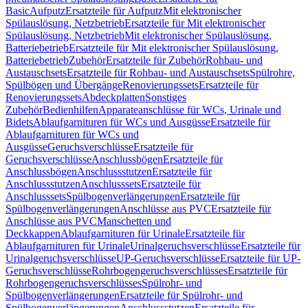
Basic
Aufputz
Ersatzteile für Aufputz
Mit elektronischer
Spülauslösung, Netzbetrieb
Ersatzteile für Mit elektronischer
Spülauslösung, Netzbetrieb
Mit elektronischer Spülauslösung,
Batteriebetrieb
Ersatzteile für Mit elektronischer Spülauslösung,
Batteriebetrieb
Zubehör
Ersatzteile für Zubehör
Rohbau- und
Austauschsets
Ersatzteile für Rohbau- und Austauschsets
Spülrohre,
Spülbögen und Übergänge
Renovierungssets
Ersatzteile für
Renovierungssets
Abdeckplatten
Sonstiges
Zubehör
Bedienhilfen
Apparateanschlüsse für WCs, Urinale und
Bidets
Ablaufgarnituren für WCs und Ausgüsse
Ersatzteile für
Ablaufgarnituren für WCs und
Ausgüsse
Geruchsverschlüsse
Ersatzteile für
Geruchsverschlüsse
Anschlussbögen
Ersatzteile für
Anschlussbögen
Anschlussstutzen
Ersatzteile für
Anschlussstutzen
Anschlusssets
Ersatzteile für
Anschlusssets
Spülbogenverlängerungen
Ersatzteile für
Spülbogenverlängerungen
Anschlüsse aus PVC
Ersatzteile für
Anschlüsse aus PVC
Manschetten und
Deckkappen
Ablaufgarnituren für Urinale
Ersatzteile für
Ablaufgarnituren für Urinale
Urinalgeruchsverschlüsse
Ersatzteile für
Urinalgeruchsverschlüsse
UP-Geruchsverschlüsse
Ersatzteile für UP-
Geruchsverschlüsse
Rohrbogengeruchsverschlüsses
Ersatzteile für
Rohrbogengeruchsverschlüsses
Spülrohr- und
Spülbogenverlängerungen
Ersatzteile für Spülrohr- und
Spülbogenverlängerungen
Anschlussstutzen
Ersatzteile für