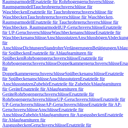
Raumsparmodell
Ersatzteile für Rohrbogengeruchsverschlüsse,
Raumsparmodell
Tauchrohrgeruchsverschlüsse für
Waschbecken
Ersatzteile für Tauchrohrgeruchsverschlüsse für
Waschbecken
Tauchrohrgeruchsverschlüsse für Waschbecken,
Raumsparmodell
Ersatzteile für Tauchrohrgeruchsverschlüsse für
Waschbecken, Raumsparmodell
UP-Geruchsverschlüsse
Ersatzteile
für UP-Geruchsverschlüsse
Waschbeckenanschlüsse
Ersatzteile für
Waschbeckenanschlüsse
Anschlussstutzen
Anschlussbögen
Abdeckung
für
Anschlüsse
Dichtungen
Standrohre
Verlängerungen
Betätigungen
Ablauf
für Spülbecken
Ersatzteile für Ablaufgarnituren für
Spülbecken
Rohrbogengeruchsverschlüsse
Ersatzteile für
Rohrbogengeruchsverschlüsse
Doppelkammergeruchsverschlüsse
Ersa
für
Doppelkammergeruchsverschlüsse
Spülbeckenanschlüsse
Ersatzteile
für Spülbeckenanschlüsse
Anschlussstutzen
Ersatzteile für
Anschlussstutzen
Zubehör
Ersatzteile für Zubehör
Ablaufgarnituren
für Geräte
Ersatzteile für Ablaufgarnituren für
Geräte
Rohrbogengeruchsverschlüsse
Ersatzteile für
Rohrbogengeruchsverschlüsse
UP-Geruchsverschlüsse
Ersatzteile für
UP-Geruchsverschlüsse
AP-Geruchsverschlüsse
Ersatzteile für AP-
Geruchsverschlüsse
Anschlüsse
Ersatzteile für
Anschlüsse
Zubehör
Ablaufgarnituren für Ausgussbecken
Ersatzteile
für Ablaufgarnituren für
Ausgussbecken
Geruchsverschlüsse
Ersatzteile für