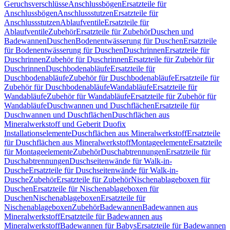
Geruchsverschlüsse
Anschlussbögen
Ersatzteile für
Anschlussbögen
Anschlussstutzen
Ersatzteile für
Anschlussstutzen
Ablaufventile
Ersatzteile für
Ablaufventile
Zubehör
Ersatzteile für Zubehör
Duschen und
Badewannen
Duschen
Bodenentwässerung für Duschen
Ersatzteile
für Bodenentwässerung für Duschen
Duschrinnen
Ersatzteile für
Duschrinnen
Zubehör für Duschrinnen
Ersatzteile für Zubehör für
Duschrinnen
Duschbodenabläufe
Ersatzteile für
Duschbodenabläufe
Zubehör für Duschbodenabläufe
Ersatzteile für
Zubehör für Duschbodenabläufe
Wandabläufe
Ersatzteile für
Wandabläufe
Zubehör für Wandabläufe
Ersatzteile für Zubehör für
Wandabläufe
Duschwannen und Duschflächen
Ersatzteile für
Duschwannen und Duschflächen
Duschflächen aus
Mineralwerkstoff und Geberit Duofix
Installationselemente
Duschflächen aus Mineralwerkstoff
Ersatzteile
für Duschflächen aus Mineralwerkstoff
Montageelemente
Ersatzteile
für Montageelemente
Zubehör
Duschabtrennungen
Ersatzteile für
Duschabtrennungen
Duschseitenwände für Walk-in-
Dusche
Ersatzteile für Duschseitenwände für Walk-in-
Dusche
Zubehör
Ersatzteile für Zubehör
Nischenablageboxen für
Duschen
Ersatzteile für Nischenablageboxen für
Duschen
Nischenablageboxen
Ersatzteile für
Nischenablageboxen
Zubehör
Badewannen
Badewannen aus
Mineralwerkstoff
Ersatzteile für Badewannen aus
Mineralwerkstoff
Badewannen für Babys
Ersatzteile für Badewannen