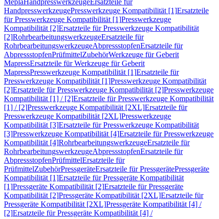
Mepla
Handpresswerkzeuge
Ersatzteile für
Handpresswerkzeuge
Presswerkzeuge Kompatibilität [1]
Ersatzteile
für Presswerkzeuge Kompatibilität [1]
Presswerkzeuge
Kompatibilität [2]
Ersatzteile für Presswerkzeuge Kompatibilität
[2]
Rohrbearbeitungswerkzeuge
Ersatzteile für
Rohrbearbeitungswerkzeuge
Abpressstopfen
Ersatzteile für
Abpressstopfen
Prüfmittel
Zubehör
Werkzeuge für Geberit
Mapress
Ersatzteile für Werkzeuge für Geberit
Mapress
Presswerkzeuge Kompatibilität [1]
Ersatzteile für
Presswerkzeuge Kompatibilität [1]
Presswerkzeuge Kompatibilität
[2]
Ersatzteile für Presswerkzeuge Kompatibilität [2]
Presswerkzeuge
Kompatibilität [1] / [2]
Ersatzteile für Presswerkzeuge Kompatibilität
[1] / [2]
Presswerkzeuge Kompatibilität [2XL]
Ersatzteile für
Presswerkzeuge Kompatibilität [2XL]
Presswerkzeuge
Kompatibilität [3]
Ersatzteile für Presswerkzeuge Kompatibilität
[3]
Presswerkzeuge Kompatibilität [4]
Ersatzteile für Presswerkzeuge
Kompatibilität [4]
Rohrbearbeitungswerkzeuge
Ersatzteile für
Rohrbearbeitungswerkzeuge
Abpressstopfen
Ersatzteile für
Abpressstopfen
Prüfmittel
Ersatzteile für
Prüfmittel
Zubehör
Pressgeräte
Ersatzteile für Pressgeräte
Pressgeräte
Kompatibilität [1]
Ersatzteile für Pressgeräte Kompatibilität
[1]
Pressgeräte Kompatibilität [2]
Ersatzteile für Pressgeräte
Kompatibilität [2]
Pressgeräte Kompatibilität [2XL]
Ersatzteile für
Pressgeräte Kompatibilität [2XL]
Pressgeräte Kompatibilität [4] /
[2]
Ersatzteile für Pressgeräte Kompatibilität [4] /