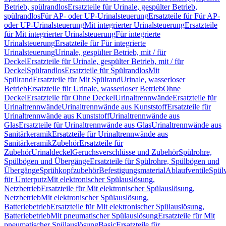
Betrieb, spülrandlos
Ersatzteile für Urinale, gespülter Betrieb,
spülrandlos
Für AP- oder UP-Urinalsteuerung
Ersatzteile für Für AP-
oder UP-Urinalsteuerung
Mit integrierter Urinalsteuerung
Ersatzteile
für Mit integrierter Urinalsteuerung
Für integrierte
Urinalsteuerung
Ersatzteile für Für integrierte
Urinalsteuerung
Urinale, gespülter Betrieb, mit / für
Deckel
Ersatzteile für Urinale, gespülter Betrieb, mit / für
Deckel
Spülrandlos
Ersatzteile für Spülrandlos
Mit
Spülrand
Ersatzteile für Mit Spülrand
Urinale, wasserloser
Betrieb
Ersatzteile für Urinale, wasserloser Betrieb
Ohne
Deckel
Ersatzteile für Ohne Deckel
Urinaltrennwände
Ersatzteile für
Urinaltrennwände
Urinaltrennwände aus Kunststoff
Ersatzteile für
Urinaltrennwände aus Kunststoff
Urinaltrennwände aus
Glas
Ersatzteile für Urinaltrennwände aus Glas
Urinaltrennwände aus
Sanitärkeramik
Ersatzteile für Urinaltrennwände aus
Sanitärkeramik
Zubehör
Ersatzteile für
Zubehör
Urinaldeckel
Geruchsverschlüsse und Zubehör
Spülrohre,
Spülbögen und Übergänge
Ersatzteile für Spülrohre, Spülbögen und
Übergänge
Sprühkopfzubehör
Befestigungsmaterial
Ablaufventile
Spülv
für Unterputz
Mit elektronischer Spülauslösung,
Netzbetrieb
Ersatzteile für Mit elektronischer Spülauslösung,
Netzbetrieb
Mit elektronischer Spülauslösung,
Batteriebetrieb
Ersatzteile für Mit elektronischer Spülauslösung,
Batteriebetrieb
Mit pneumatischer Spülauslösung
Ersatzteile für Mit
pneumatischer Spülauslösung
Basic
Ersatzteile für