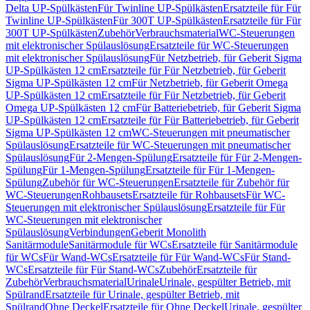
Delta UP-Spülkästen
Für Twinline UP-Spülkästen
Ersatzteile für Für
Twinline UP-Spülkästen
Für 300T UP-Spülkästen
Ersatzteile für Für
300T UP-Spülkästen
Zubehör
Verbrauchsmaterial
WC-Steuerungen
mit elektronischer Spülauslösung
Ersatzteile für WC-Steuerungen
mit elektronischer Spülauslösung
Für Netzbetrieb, für Geberit Sigma
UP-Spülkästen 12 cm
Ersatzteile für Für Netzbetrieb, für Geberit
Sigma UP-Spülkästen 12 cm
Für Netzbetrieb, für Geberit Omega
UP-Spülkästen 12 cm
Ersatzteile für Für Netzbetrieb, für Geberit
Omega UP-Spülkästen 12 cm
Für Batteriebetrieb, für Geberit Sigma
UP-Spülkästen 12 cm
Ersatzteile für Für Batteriebetrieb, für Geberit
Sigma UP-Spülkästen 12 cm
WC-Steuerungen mit pneumatischer
Spülauslösung
Ersatzteile für WC-Steuerungen mit pneumatischer
Spülauslösung
Für 2-Mengen-Spülung
Ersatzteile für Für 2-Mengen-
Spülung
Für 1-Mengen-Spülung
Ersatzteile für Für 1-Mengen-
Spülung
Zubehör für WC-Steuerungen
Ersatzteile für Zubehör für
WC-Steuerungen
Rohbausets
Ersatzteile für Rohbausets
Für WC-
Steuerungen mit elektronischer Spülauslösung
Ersatzteile für Für
WC-Steuerungen mit elektronischer
Spülauslösung
Verbindungen
Geberit Monolith
Sanitärmodule
Sanitärmodule für WCs
Ersatzteile für Sanitärmodule
für WCs
Für Wand-WCs
Ersatzteile für Für Wand-WCs
Für Stand-
WCs
Ersatzteile für Für Stand-WCs
Zubehör
Ersatzteile für
Zubehör
Verbrauchsmaterial
Urinale
Urinale, gespülter Betrieb, mit
Spülrand
Ersatzteile für Urinale, gespülter Betrieb, mit
Spülrand
Ohne Deckel
Ersatzteile für Ohne Deckel
Urinale, gespülter