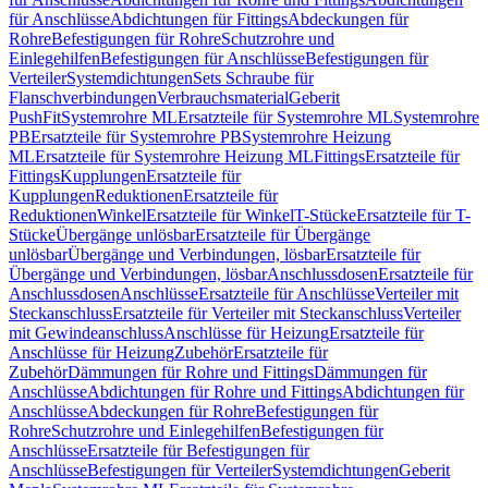
für Anschlüsse
Abdichtungen für Fittings
Abdeckungen für
Rohre
Befestigungen für Rohre
Schutzrohre und
Einlegehilfen
Befestigungen für Anschlüsse
Befestigungen für
Verteiler
Systemdichtungen
Sets Schraube für
Flanschverbindungen
Verbrauchsmaterial
Geberit
PushFit
Systemrohre ML
Ersatzteile für Systemrohre ML
Systemrohre
PB
Ersatzteile für Systemrohre PB
Systemrohre Heizung
ML
Ersatzteile für Systemrohre Heizung ML
Fittings
Ersatzteile für
Fittings
Kupplungen
Ersatzteile für
Kupplungen
Reduktionen
Ersatzteile für
Reduktionen
Winkel
Ersatzteile für Winkel
T-Stücke
Ersatzteile für T-
Stücke
Übergänge unlösbar
Ersatzteile für Übergänge
unlösbar
Übergänge und Verbindungen, lösbar
Ersatzteile für
Übergänge und Verbindungen, lösbar
Anschlussdosen
Ersatzteile für
Anschlussdosen
Anschlüsse
Ersatzteile für Anschlüsse
Verteiler mit
Steckanschluss
Ersatzteile für Verteiler mit Steckanschluss
Verteiler
mit Gewindeanschluss
Anschlüsse für Heizung
Ersatzteile für
Anschlüsse für Heizung
Zubehör
Ersatzteile für
Zubehör
Dämmungen für Rohre und Fittings
Dämmungen für
Anschlüsse
Abdichtungen für Rohre und Fittings
Abdichtungen für
Anschlüsse
Abdeckungen für Rohre
Befestigungen für
Rohre
Schutzrohre und Einlegehilfen
Befestigungen für
Anschlüsse
Ersatzteile für Befestigungen für
Anschlüsse
Befestigungen für Verteiler
Systemdichtungen
Geberit