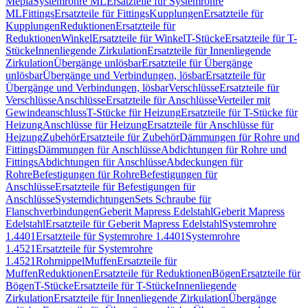
Mepla
Systemrohre ML
Ersatzteile für Systemrohre
ML
Fittings
Ersatzteile für Fittings
Kupplungen
Ersatzteile für
Kupplungen
Reduktionen
Ersatzteile für
Reduktionen
Winkel
Ersatzteile für Winkel
T-Stücke
Ersatzteile für T-
Stücke
Innenliegende Zirkulation
Ersatzteile für Innenliegende
Zirkulation
Übergänge unlösbar
Ersatzteile für Übergänge
unlösbar
Übergänge und Verbindungen, lösbar
Ersatzteile für
Übergänge und Verbindungen, lösbar
Verschlüsse
Ersatzteile für
Verschlüsse
Anschlüsse
Ersatzteile für Anschlüsse
Verteiler mit
Gewindeanschluss
T-Stücke für Heizung
Ersatzteile für T-Stücke für
Heizung
Anschlüsse für Heizung
Ersatzteile für Anschlüsse für
Heizung
Zubehör
Ersatzteile für Zubehör
Dämmungen für Rohre und
Fittings
Dämmungen für Anschlüsse
Abdichtungen für Rohre und
Fittings
Abdichtungen für Anschlüsse
Abdeckungen für
Rohre
Befestigungen für Rohre
Befestigungen für
Anschlüsse
Ersatzteile für Befestigungen für
Anschlüsse
Systemdichtungen
Sets Schraube für
Flanschverbindungen
Geberit Mapress Edelstahl
Geberit Mapress
Edelstahl
Ersatzteile für Geberit Mapress Edelstahl
Systemrohre
1.4401
Ersatzteile für Systemrohre 1.4401
Systemrohre
1.4521
Ersatzteile für Systemrohre
1.4521
Rohrnippel
Muffen
Ersatzteile für
Muffen
Reduktionen
Ersatzteile für Reduktionen
Bögen
Ersatzteile für
Bögen
T-Stücke
Ersatzteile für T-Stücke
Innenliegende
Zirkulation
Ersatzteile für Innenliegende Zirkulation
Übergänge