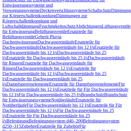
Entwässerungssysteme und
Versorgungssysteme
Deckenverschlusssysteme
Schallschutz
Dämmung
zur Körperschallentkopplung
Dämmungen zur
Körperschallentkopplung und
Luftschalldämmung
Feuchtigkeitsschutz
Abdichtungen
Lüftungsventile
für Entwässerung
Belüftungsventile
Ersatzteile für
Belüftungsventile
Geberit Pluvia
Dachentwässerung
Dachwassereinläufe
Ersatzteile für
Dachwassereinläufe
Dachwassereinläufe bis 12 l/s
Ersatzteile für
Dachwassereinläufe bis 12 l/s
Dachwassereinläufe bis 25
l/s
Ersatzteile für Dachwassereinläufe bis 25 l/s
Dachwassereinläufe
für Rinnen
Ersatzteile für Dachwassereinläufe für
Rinnen
Dachwassereinläufe bis 12 l/s
Ersatzteile für
Dachwassereinläufe bis 12 l/s
Dachwassereinläufe bis 25
l/s
Ersatzteile für Dachwassereinläufe bis 25
l/s
Dampfsperrenelemente
Ersatzteile für Dampfsperrenelemente
Für
Dachwassereinläufe bis 12 l/s
Ersatzteile für Für Dachwassereinläufe
bis 12 l/s
Für Dachwassereinläufe bis 25 l/s
Brandschutz
Brandschutz
für Entwässerungssysteme
Notüberläufe
Ersatzteile für
Notüberläufe
Für Dachwassereinläufe bis 12 l/s
Ersatzteile für Für
Dachwassereinläufe bis 12 l/s
Für Dachwassereinläufe bis 25
l/s
Ersatzteile für Für Dachwassereinläufe bis 25
l/s
Befestigung
Befestigungssystem d40–200
Befestigungssystem
d250–315
Zubehör
Ersatzteile für Zubehör
Für