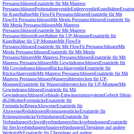
Pressanschlüssen
Ersatzteile für Mit Mapress
Pressanschlüssen
Probenahmeventile
Entleerventile
Kugelhähne
Ersatzt
für Kugelhähne
Mit FlowFit Pressanschlüssen
Ersatzteile für Mit
FlowFit Pressanschlüssen
Mit Mepla Pressanschlüssen
Ersatzteile für
Mit Mepla Pressanschlüssen
Mit Mapress
Pressanschlüssen
Ersatzteile für Mit Mapress
Pressanschlüssen
Kugelhähne für UP-Montage
Ersatzteile für
Kugelhähne für UP-Montage
Mit FlowFit
Pressanschlüssen
Ersatzteile für Mit FlowFit Pressanschlüssen
Mit
Mepla Pressanschlüssen
Ersatzteile für Mit Mepla
Pressanschlüssen
Mit Mapress Pressanschlüssen
Ersatzteile für Mit
Mapress Pressanschlüssen
Mit Gewindeanschlüssen
Ersatzteile für
Mit Gewindeanschlüssen
Rückschlagventile
Ersatzteile für
Rückschlagventile
Mit Mapress Pressanschlüssen
Ersatzteile für Mit
Mapress Pressanschlüssen
Wasserzählerstrecken für UP-
Montage
Ersatzteile für Wasserzählerstrecken für UP-Montage
Mit
Gewindeanschlüssen
Ersatzteile für Mit
Gewindeanschlüssen
Gebäude-Entwässerungssysteme
Geberit Silent-
db20
Rohre
Formstücke
Ersatzteile für
Formstücke
Bögen
Abzweige
Ersatzteile für
Abzweige
Reduktionen
Reinigungsstücke
Ersatzteile für
Reinigungsstücke
Verbindungen
Ersatzteile für
Verbindungen
Schweißverbindungen
Steckverbindungen
Ersatzteile
für Steckverbindungen
Spannverbindungen
Übergänge auf andere
Werkstoffe
Ersatzteile für Übergänge auf andere