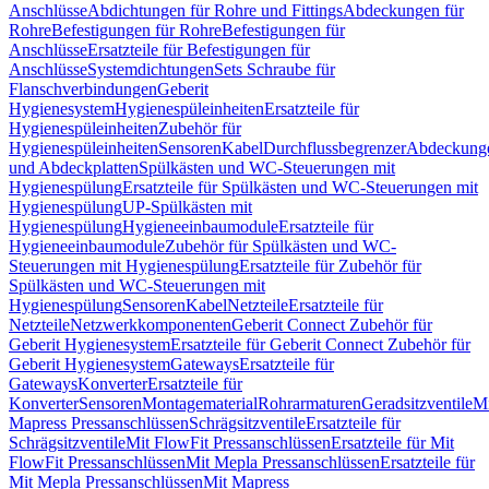
Anschlüsse
Abdichtungen für Rohre und Fittings
Abdeckungen für
Rohre
Befestigungen für Rohre
Befestigungen für
Anschlüsse
Ersatzteile für Befestigungen für
Anschlüsse
Systemdichtungen
Sets Schraube für
Flanschverbindungen
Geberit
Hygienesystem
Hygienespüleinheiten
Ersatzteile für
Hygienespüleinheiten
Zubehör für
Hygienespüleinheiten
Sensoren
Kabel
Durchflussbegrenzer
Abdeckung
und Abdeckplatten
Spülkästen und WC-Steuerungen mit
Hygienespülung
Ersatzteile für Spülkästen und WC-Steuerungen mit
Hygienespülung
UP-Spülkästen mit
Hygienespülung
Hygieneeinbaumodule
Ersatzteile für
Hygieneeinbaumodule
Zubehör für Spülkästen und WC-
Steuerungen mit Hygienespülung
Ersatzteile für Zubehör für
Spülkästen und WC-Steuerungen mit
Hygienespülung
Sensoren
Kabel
Netzteile
Ersatzteile für
Netzteile
Netzwerkkomponenten
Geberit Connect Zubehör für
Geberit Hygienesystem
Ersatzteile für Geberit Connect Zubehör für
Geberit Hygienesystem
Gateways
Ersatzteile für
Gateways
Konverter
Ersatzteile für
Konverter
Sensoren
Montagematerial
Rohrarmaturen
Geradsitzventile
Mi
Mapress Pressanschlüssen
Schrägsitzventile
Ersatzteile für
Schrägsitzventile
Mit FlowFit Pressanschlüssen
Ersatzteile für Mit
FlowFit Pressanschlüssen
Mit Mepla Pressanschlüssen
Ersatzteile für
Mit Mepla Pressanschlüssen
Mit Mapress