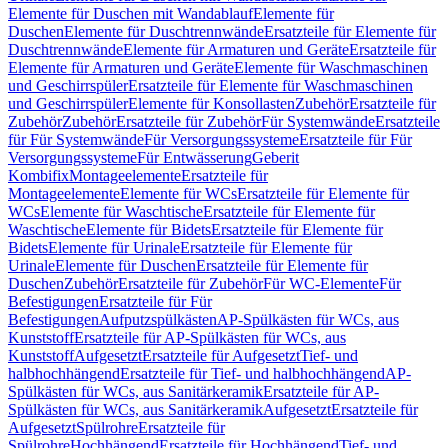
Elemente für Duschen mit Wandablauf
Elemente für
Duschen
Elemente für Duschtrennwände
Ersatzteile für Elemente für
Duschtrennwände
Elemente für Armaturen und Geräte
Ersatzteile für
Elemente für Armaturen und Geräte
Elemente für Waschmaschinen
und Geschirrspüler
Ersatzteile für Elemente für Waschmaschinen
und Geschirrspüler
Elemente für Konsollasten
Zubehör
Ersatzteile für
Zubehör
Zubehör
Ersatzteile für Zubehör
Für Systemwände
Ersatzteile
für Für Systemwände
Für Versorgungssysteme
Ersatzteile für Für
Versorgungssysteme
Für Entwässerung
Geberit
Kombifix
Montageelemente
Ersatzteile für
Montageelemente
Elemente für WCs
Ersatzteile für Elemente für
WCs
Elemente für Waschtische
Ersatzteile für Elemente für
Waschtische
Elemente für Bidets
Ersatzteile für Elemente für
Bidets
Elemente für Urinale
Ersatzteile für Elemente für
Urinale
Elemente für Duschen
Ersatzteile für Elemente für
Duschen
Zubehör
Ersatzteile für Zubehör
Für WC-Elemente
Für
Befestigungen
Ersatzteile für Für
Befestigungen
Aufputzspülkästen
AP-Spülkästen für WCs, aus
Kunststoff
Ersatzteile für AP-Spülkästen für WCs, aus
Kunststoff
Aufgesetzt
Ersatzteile für Aufgesetzt
Tief- und
halbhochhängend
Ersatzteile für Tief- und halbhochhängend
AP-
Spülkästen für WCs, aus Sanitärkeramik
Ersatzteile für AP-
Spülkästen für WCs, aus Sanitärkeramik
Aufgesetzt
Ersatzteile für
Aufgesetzt
Spülrohre
Ersatzteile für
Spülrohre
Hochhängend
Ersatzteile für Hochhängend
Tief- und