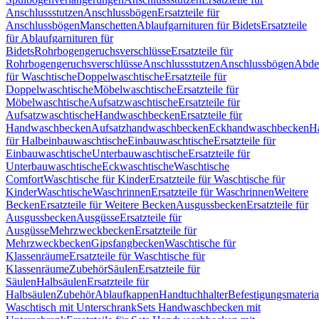
Anschlussstutzen
Anschlussbögen
Ersatzteile für
Anschlussbögen
Manschetten
Ablaufgarnituren für Bidets
Ersatzteile
für Ablaufgarnituren für
Bidets
Rohrbogengeruchsverschlüsse
Ersatzteile für
Rohrbogengeruchsverschlüsse
Anschlussstutzen
Anschlussbögen
Abde
für Waschtische
Doppelwaschtische
Ersatzteile für
Doppelwaschtische
Möbelwaschtische
Ersatzteile für
Möbelwaschtische
Aufsatzwaschtische
Ersatzteile für
Aufsatzwaschtische
Handwaschbecken
Ersatzteile für
Handwaschbecken
Aufsatzhandwaschbecken
Eckhandwaschbecken
H
für Halbeinbauwaschtische
Einbauwaschtische
Ersatzteile für
Einbauwaschtische
Unterbauwaschtische
Ersatzteile für
Unterbauwaschtische
Eckwaschtische
Waschtische
Comfort
Waschtische für Kinder
Ersatzteile für Waschtische für
Kinder
Waschtische
Waschrinnen
Ersatzteile für Waschrinnen
Weitere
Becken
Ersatzteile für Weitere Becken
Ausgussbecken
Ersatzteile für
Ausgussbecken
Ausgüsse
Ersatzteile für
Ausgüsse
Mehrzweckbecken
Ersatzteile für
Mehrzweckbecken
Gipsfangbecken
Waschtische für
Klassenräume
Ersatzteile für Waschtische für
Klassenräume
Zubehör
Säulen
Ersatzteile für
Säulen
Halbsäulen
Ersatzteile für
Halbsäulen
Zubehör
Ablaufkappen
Handtuchhalter
Befestigungsmateria
Waschtisch mit Unterschrank
Sets Handwaschbecken mit