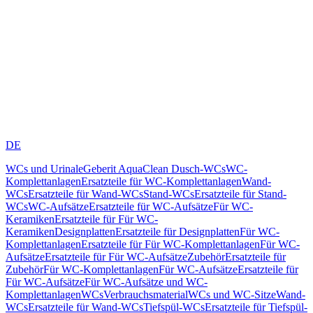
DE
WCs und Urinale
Geberit AquaClean Dusch-WCs
WC-
Komplettanlagen
Ersatzteile für WC-Komplettanlagen
Wand-
WCs
Ersatzteile für Wand-WCs
Stand-WCs
Ersatzteile für Stand-
WCs
WC-Aufsätze
Ersatzteile für WC-Aufsätze
Für WC-
Keramiken
Ersatzteile für Für WC-
Keramiken
Designplatten
Ersatzteile für Designplatten
Für WC-
Komplettanlagen
Ersatzteile für Für WC-Komplettanlagen
Für WC-
Aufsätze
Ersatzteile für Für WC-Aufsätze
Zubehör
Ersatzteile für
Zubehör
Für WC-Komplettanlagen
Für WC-Aufsätze
Ersatzteile für
Für WC-Aufsätze
Für WC-Aufsätze und WC-
Komplettanlagen
WCs
Verbrauchsmaterial
WCs und WC-Sitze
Wand-
WCs
Ersatzteile für Wand-WCs
Tiefspül-WCs
Ersatzteile für Tiefspül-