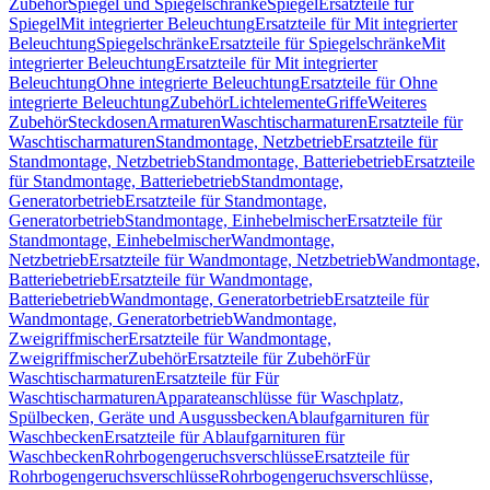
Zubehör
Spiegel und Spiegelschränke
Spiegel
Ersatzteile für
Spiegel
Mit integrierter Beleuchtung
Ersatzteile für Mit integrierter
Beleuchtung
Spiegelschränke
Ersatzteile für Spiegelschränke
Mit
integrierter Beleuchtung
Ersatzteile für Mit integrierter
Beleuchtung
Ohne integrierte Beleuchtung
Ersatzteile für Ohne
integrierte Beleuchtung
Zubehör
Lichtelemente
Griffe
Weiteres
Zubehör
Steckdosen
Armaturen
Waschtischarmaturen
Ersatzteile für
Waschtischarmaturen
Standmontage, Netzbetrieb
Ersatzteile für
Standmontage, Netzbetrieb
Standmontage, Batteriebetrieb
Ersatzteile
für Standmontage, Batteriebetrieb
Standmontage,
Generatorbetrieb
Ersatzteile für Standmontage,
Generatorbetrieb
Standmontage, Einhebelmischer
Ersatzteile für
Standmontage, Einhebelmischer
Wandmontage,
Netzbetrieb
Ersatzteile für Wandmontage, Netzbetrieb
Wandmontage,
Batteriebetrieb
Ersatzteile für Wandmontage,
Batteriebetrieb
Wandmontage, Generatorbetrieb
Ersatzteile für
Wandmontage, Generatorbetrieb
Wandmontage,
Zweigriffmischer
Ersatzteile für Wandmontage,
Zweigriffmischer
Zubehör
Ersatzteile für Zubehör
Für
Waschtischarmaturen
Ersatzteile für Für
Waschtischarmaturen
Apparateanschlüsse für Waschplatz,
Spülbecken, Geräte und Ausgussbecken
Ablaufgarnituren für
Waschbecken
Ersatzteile für Ablaufgarnituren für
Waschbecken
Rohrbogengeruchsverschlüsse
Ersatzteile für
Rohrbogengeruchsverschlüsse
Rohrbogengeruchsverschlüsse,