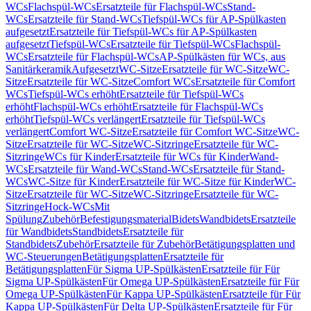
WCs
Flachspül-WCs
Ersatzteile für Flachspül-WCs
Stand-
WCs
Ersatzteile für Stand-WCs
Tiefspül-WCs für AP-Spülkasten
aufgesetzt
Ersatzteile für Tiefspül-WCs für AP-Spülkasten
aufgesetzt
Tiefspül-WCs
Ersatzteile für Tiefspül-WCs
Flachspül-
WCs
Ersatzteile für Flachspül-WCs
AP-Spülkästen für WCs, aus
Sanitärkeramik
Aufgesetzt
WC-Sitze
Ersatzteile für WC-Sitze
WC-
Sitze
Ersatzteile für WC-Sitze
Comfort WCs
Ersatzteile für Comfort
WCs
Tiefspül-WCs erhöht
Ersatzteile für Tiefspül-WCs
erhöht
Flachspül-WCs erhöht
Ersatzteile für Flachspül-WCs
erhöht
Tiefspül-WCs verlängert
Ersatzteile für Tiefspül-WCs
verlängert
Comfort WC-Sitze
Ersatzteile für Comfort WC-Sitze
WC-
Sitze
Ersatzteile für WC-Sitze
WC-Sitzringe
Ersatzteile für WC-
Sitzringe
WCs für Kinder
Ersatzteile für WCs für Kinder
Wand-
WCs
Ersatzteile für Wand-WCs
Stand-WCs
Ersatzteile für Stand-
WCs
WC-Sitze für Kinder
Ersatzteile für WC-Sitze für Kinder
WC-
Sitze
Ersatzteile für WC-Sitze
WC-Sitzringe
Ersatzteile für WC-
Sitzringe
Hock-WCs
Mit
Spülung
Zubehör
Befestigungsmaterial
Bidets
Wandbidets
Ersatzteile
für Wandbidets
Standbidets
Ersatzteile für
Standbidets
Zubehör
Ersatzteile für Zubehör
Betätigungsplatten und
WC-Steuerungen
Betätigungsplatten
Ersatzteile für
Betätigungsplatten
Für Sigma UP-Spülkästen
Ersatzteile für Für
Sigma UP-Spülkästen
Für Omega UP-Spülkästen
Ersatzteile für Für
Omega UP-Spülkästen
Für Kappa UP-Spülkästen
Ersatzteile für Für
Kappa UP-Spülkästen
Für Delta UP-Spülkästen
Ersatzteile für Für