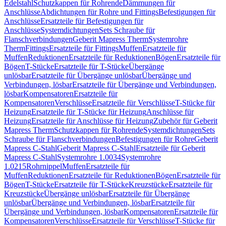
Edelstahl
Schutzkappen für Rohrende
Dämmungen für
Anschlüsse
Abdichtungen für Rohre und Fittings
Befestigungen für
Anschlüsse
Ersatzteile für Befestigungen für
Anschlüsse
Systemdichtungen
Sets Schraube für
Flanschverbindungen
Geberit Mapress Therm
Systemrohre
Therm
Fittings
Ersatzteile für Fittings
Muffen
Ersatzteile für
Muffen
Reduktionen
Ersatzteile für Reduktionen
Bögen
Ersatzteile für
Bögen
T-Stücke
Ersatzteile für T-Stücke
Übergänge
unlösbar
Ersatzteile für Übergänge unlösbar
Übergänge und
Verbindungen, lösbar
Ersatzteile für Übergänge und Verbindungen,
lösbar
Kompensatoren
Ersatzteile für
Kompensatoren
Verschlüsse
Ersatzteile für Verschlüsse
T-Stücke für
Heizung
Ersatzteile für T-Stücke für Heizung
Anschlüsse für
Heizung
Ersatzteile für Anschlüsse für Heizung
Zubehör für Geberit
Mapress Therm
Schutzkappen für Rohrende
Systemdichtungen
Sets
Schraube für Flanschverbindungen
Befestigungen für Rohre
Geberit
Mapress C-Stahl
Geberit Mapress C-Stahl
Ersatzteile für Geberit
Mapress C-Stahl
Systemrohre 1.0034
Systemrohre
1.0215
Rohrnippel
Muffen
Ersatzteile für
Muffen
Reduktionen
Ersatzteile für Reduktionen
Bögen
Ersatzteile für
Bögen
T-Stücke
Ersatzteile für T-Stücke
Kreuzstücke
Ersatzteile für
Kreuzstücke
Übergänge unlösbar
Ersatzteile für Übergänge
unlösbar
Übergänge und Verbindungen, lösbar
Ersatzteile für
Übergänge und Verbindungen, lösbar
Kompensatoren
Ersatzteile für
Kompensatoren
Verschlüsse
Ersatzteile für Verschlüsse
T-Stücke für