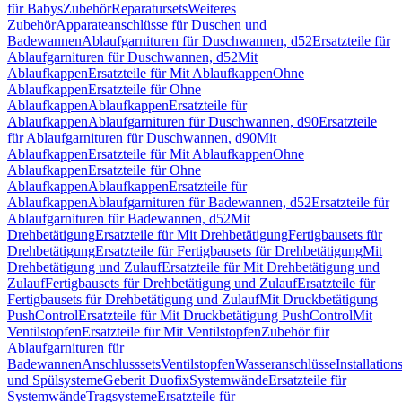
für Babys
Zubehör
Reparatursets
Weiteres
Zubehör
Apparateanschlüsse für Duschen und
Badewannen
Ablaufgarnituren für Duschwannen, d52
Ersatzteile für
Ablaufgarnituren für Duschwannen, d52
Mit
Ablaufkappen
Ersatzteile für Mit Ablaufkappen
Ohne
Ablaufkappen
Ersatzteile für Ohne
Ablaufkappen
Ablaufkappen
Ersatzteile für
Ablaufkappen
Ablaufgarnituren für Duschwannen, d90
Ersatzteile
für Ablaufgarnituren für Duschwannen, d90
Mit
Ablaufkappen
Ersatzteile für Mit Ablaufkappen
Ohne
Ablaufkappen
Ersatzteile für Ohne
Ablaufkappen
Ablaufkappen
Ersatzteile für
Ablaufkappen
Ablaufgarnituren für Badewannen, d52
Ersatzteile für
Ablaufgarnituren für Badewannen, d52
Mit
Drehbetätigung
Ersatzteile für Mit Drehbetätigung
Fertigbausets für
Drehbetätigung
Ersatzteile für Fertigbausets für Drehbetätigung
Mit
Drehbetätigung und Zulauf
Ersatzteile für Mit Drehbetätigung und
Zulauf
Fertigbausets für Drehbetätigung und Zulauf
Ersatzteile für
Fertigbausets für Drehbetätigung und Zulauf
Mit Druckbetätigung
PushControl
Ersatzteile für Mit Druckbetätigung PushControl
Mit
Ventilstopfen
Ersatzteile für Mit Ventilstopfen
Zubehör für
Ablaufgarnituren für
Badewannen
Anschlusssets
Ventilstopfen
Wasseranschlüsse
Installation
und Spülsysteme
Geberit Duofix
Systemwände
Ersatzteile für
Systemwände
Tragsysteme
Ersatzteile für