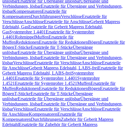
unlösbar
Ersatzteile für Übergänge unlösbar
Übergänge und
Verbindungen, lösbar
Ersatzteile für Übergänge und Verbindungen,
lösbar
Kompensatoren
Ersatzteile für
Kompensatoren
Durchführungen
Verschlüsse
Ersatzteile für
Verschlüsse
Anschlüsse
Ersatzteile für Anschlüsse
Geberit Mapress
Edelstahl, Gas
Ersatzteile für Geberit Mapress Edelstahl,
Gas
Systemrohre 1.4401
Ersatzteile für Systemrohre
1.4401
Rohrnippel
Muffen
Ersatzteile für
Muffen
Reduktionen
Ersatzteile für Reduktionen
Bögen
Ersatzteile für
Bögen
T-Stücke
Ersatzteile für T-Stücke
Übergänge
unlösbar
Ersatzteile für Übergänge unlösbar
Übergänge und
Verbindungen, lösbar
Ersatzteile für Übergänge und Verbindungen,
lösbar
Verschlüsse
Ersatzteile für Verschlüsse
Anschlüsse
Ersatzteile
für Anschlüsse
Geberit Mapress Edelstahl, LABS-frei
Ersatzteile für
Geberit Mapress Edelstahl, LABS-frei
Systemrohre
1.4401
Ersatzteile für Systemrohre 1.4401
Systemrohre
1.4521
Ersatzteile für Systemrohre 1.4521
Muffen
Ersatzteile für
Muffen
Reduktionen
Ersatzteile für Reduktionen
Bögen
Ersatzteile für
Bögen
T-Stücke
Ersatzteile für T-Stücke
Übergänge
unlösbar
Ersatzteile für Übergänge unlösbar
Übergänge und
Verbindungen, lösbar
Ersatzteile für Übergänge und Verbindungen,
lösbar
Verschlüsse
Ersatzteile für Verschlüsse
Anschlüsse
Ersatzteile
für Anschlüsse
Kompensatoren
Ersatzteile für
Kompensatoren
Durchführungen
Zubehör für Geberit Mapress
Edelstahl
Ersatzteile für Zubehör für Geberit Mapress