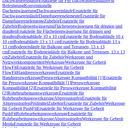
Dachwassereinläufe
Ersatzteile für Für Dachwassereinläufe
Für
Befestigung
Konventionelle
Dachentwässerung
Dachwassereinläufe
Ersatzteile für
Dachwassereinläufe
Dampfsperrenelemente
Ersatzteile für
Dampfsperrenelemente
Zubehör
Ersatzteile für
Zubehör
Bodenentwässerung
Flächenentwässerung für drinnen und
draußen
Ersatzteile für Flächenentwässerung für drinnen und
draußen
Bodenabläufe 10 x 10 cm
Ersatzteile für Bodenabläufe 10 x
10 cm
Bodenabläufe 13 x 13 cm
Ersatzteile für Bodenabläufe 13 x
13 cm
Bodeneinläufe für Balkone und Terrassen, 13 x 13
cm
Ersatzteile für Bodeneinläufe für Balkone und Terrassen, 13 x 13
cm
Zubehör
Ersatzteile für Zubehör
Werkzeuge und
Netzwerkkomponenten
Werkzeuge
Werkzeuge für Geberit
FlowFit
Ersatzteile für Werkzeuge für Geberit
FlowFit
Handpresswerkzeuge
Ersatzteile für
Handpresswerkzeuge
Presswerkzeuge Kompatibilität [1]
Ersatzteile
für Presswerkzeuge Kompatibilität [1]
Presswerkzeuge
Kompatibilität [2]
Ersatzteile für Presswerkzeuge Kompatibilität
[2]
Rohrbearbeitungswerkzeuge
Ersatzteile für
Rohrbearbeitungswerkzeuge
Abpressstopfen
Ersatzteile für
Abpressstopfen
Prüfmittel
Zubehör
Ersatzteile für Zubehör
Werkzeuge
für Geberit PushFit
Ersatzteile für Werkzeuge für Geberit
PushFit
Rohrbearbeitungswerkzeuge
Ersatzteile für
Rohrbearbeitungswerkzeuge
Abpressstopfen
Werkzeuge für Geberit
Mepla
Ersatzteile für Werkzeuge für Geberit