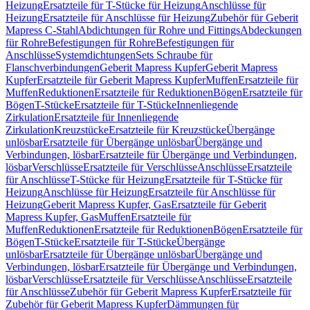
Heizung
Ersatzteile für T-Stücke für Heizung
Anschlüsse für
Heizung
Ersatzteile für Anschlüsse für Heizung
Zubehör für Geberit
Mapress C-Stahl
Abdichtungen für Rohre und Fittings
Abdeckungen
für Rohre
Befestigungen für Rohre
Befestigungen für
Anschlüsse
Systemdichtungen
Sets Schraube für
Flanschverbindungen
Geberit Mapress Kupfer
Geberit Mapress
Kupfer
Ersatzteile für Geberit Mapress Kupfer
Muffen
Ersatzteile für
Muffen
Reduktionen
Ersatzteile für Reduktionen
Bögen
Ersatzteile für
Bögen
T-Stücke
Ersatzteile für T-Stücke
Innenliegende
Zirkulation
Ersatzteile für Innenliegende
Zirkulation
Kreuzstücke
Ersatzteile für Kreuzstücke
Übergänge
unlösbar
Ersatzteile für Übergänge unlösbar
Übergänge und
Verbindungen, lösbar
Ersatzteile für Übergänge und Verbindungen,
lösbar
Verschlüsse
Ersatzteile für Verschlüsse
Anschlüsse
Ersatzteile
für Anschlüsse
T-Stücke für Heizung
Ersatzteile für T-Stücke für
Heizung
Anschlüsse für Heizung
Ersatzteile für Anschlüsse für
Heizung
Geberit Mapress Kupfer, Gas
Ersatzteile für Geberit
Mapress Kupfer, Gas
Muffen
Ersatzteile für
Muffen
Reduktionen
Ersatzteile für Reduktionen
Bögen
Ersatzteile für
Bögen
T-Stücke
Ersatzteile für T-Stücke
Übergänge
unlösbar
Ersatzteile für Übergänge unlösbar
Übergänge und
Verbindungen, lösbar
Ersatzteile für Übergänge und Verbindungen,
lösbar
Verschlüsse
Ersatzteile für Verschlüsse
Anschlüsse
Ersatzteile
für Anschlüsse
Zubehör für Geberit Mapress Kupfer
Ersatzteile für
Zubehör für Geberit Mapress Kupfer
Dämmungen für