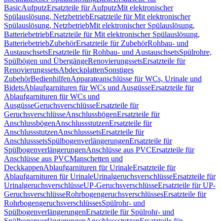
Basic
Aufputz
Ersatzteile für Aufputz
Mit elektronischer
Spülauslösung, Netzbetrieb
Ersatzteile für Mit elektronischer
Spülauslösung, Netzbetrieb
Mit elektronischer Spülauslösung,
Batteriebetrieb
Ersatzteile für Mit elektronischer Spülauslösung,
Batteriebetrieb
Zubehör
Ersatzteile für Zubehör
Rohbau- und
Austauschsets
Ersatzteile für Rohbau- und Austauschsets
Spülrohre,
Spülbögen und Übergänge
Renovierungssets
Ersatzteile für
Renovierungssets
Abdeckplatten
Sonstiges
Zubehör
Bedienhilfen
Apparateanschlüsse für WCs, Urinale und
Bidets
Ablaufgarnituren für WCs und Ausgüsse
Ersatzteile für
Ablaufgarnituren für WCs und
Ausgüsse
Geruchsverschlüsse
Ersatzteile für
Geruchsverschlüsse
Anschlussbögen
Ersatzteile für
Anschlussbögen
Anschlussstutzen
Ersatzteile für
Anschlussstutzen
Anschlusssets
Ersatzteile für
Anschlusssets
Spülbogenverlängerungen
Ersatzteile für
Spülbogenverlängerungen
Anschlüsse aus PVC
Ersatzteile für
Anschlüsse aus PVC
Manschetten und
Deckkappen
Ablaufgarnituren für Urinale
Ersatzteile für
Ablaufgarnituren für Urinale
Urinalgeruchsverschlüsse
Ersatzteile für
Urinalgeruchsverschlüsse
UP-Geruchsverschlüsse
Ersatzteile für UP-
Geruchsverschlüsse
Rohrbogengeruchsverschlüsses
Ersatzteile für
Rohrbogengeruchsverschlüsses
Spülrohr- und
Spülbogenverlängerungen
Ersatzteile für Spülrohr- und
Spülbogenverlängerungen
Anschlussstutzen
Ersatzteile für