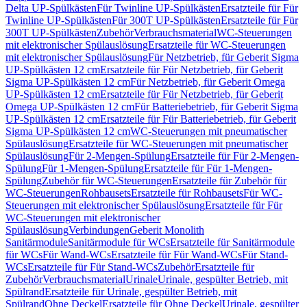
Delta UP-Spülkästen
Für Twinline UP-Spülkästen
Ersatzteile für Für
Twinline UP-Spülkästen
Für 300T UP-Spülkästen
Ersatzteile für Für
300T UP-Spülkästen
Zubehör
Verbrauchsmaterial
WC-Steuerungen
mit elektronischer Spülauslösung
Ersatzteile für WC-Steuerungen
mit elektronischer Spülauslösung
Für Netzbetrieb, für Geberit Sigma
UP-Spülkästen 12 cm
Ersatzteile für Für Netzbetrieb, für Geberit
Sigma UP-Spülkästen 12 cm
Für Netzbetrieb, für Geberit Omega
UP-Spülkästen 12 cm
Ersatzteile für Für Netzbetrieb, für Geberit
Omega UP-Spülkästen 12 cm
Für Batteriebetrieb, für Geberit Sigma
UP-Spülkästen 12 cm
Ersatzteile für Für Batteriebetrieb, für Geberit
Sigma UP-Spülkästen 12 cm
WC-Steuerungen mit pneumatischer
Spülauslösung
Ersatzteile für WC-Steuerungen mit pneumatischer
Spülauslösung
Für 2-Mengen-Spülung
Ersatzteile für Für 2-Mengen-
Spülung
Für 1-Mengen-Spülung
Ersatzteile für Für 1-Mengen-
Spülung
Zubehör für WC-Steuerungen
Ersatzteile für Zubehör für
WC-Steuerungen
Rohbausets
Ersatzteile für Rohbausets
Für WC-
Steuerungen mit elektronischer Spülauslösung
Ersatzteile für Für
WC-Steuerungen mit elektronischer
Spülauslösung
Verbindungen
Geberit Monolith
Sanitärmodule
Sanitärmodule für WCs
Ersatzteile für Sanitärmodule
für WCs
Für Wand-WCs
Ersatzteile für Für Wand-WCs
Für Stand-
WCs
Ersatzteile für Für Stand-WCs
Zubehör
Ersatzteile für
Zubehör
Verbrauchsmaterial
Urinale
Urinale, gespülter Betrieb, mit
Spülrand
Ersatzteile für Urinale, gespülter Betrieb, mit
Spülrand
Ohne Deckel
Ersatzteile für Ohne Deckel
Urinale, gespülter