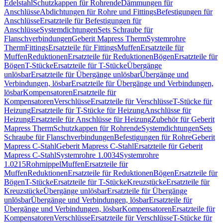
Edelstahl
Schutzkappen für Rohrende
Dämmungen für
Anschlüsse
Abdichtungen für Rohre und Fittings
Befestigungen für
Anschlüsse
Ersatzteile für Befestigungen für
Anschlüsse
Systemdichtungen
Sets Schraube für
Flanschverbindungen
Geberit Mapress Therm
Systemrohre
Therm
Fittings
Ersatzteile für Fittings
Muffen
Ersatzteile für
Muffen
Reduktionen
Ersatzteile für Reduktionen
Bögen
Ersatzteile für
Bögen
T-Stücke
Ersatzteile für T-Stücke
Übergänge
unlösbar
Ersatzteile für Übergänge unlösbar
Übergänge und
Verbindungen, lösbar
Ersatzteile für Übergänge und Verbindungen,
lösbar
Kompensatoren
Ersatzteile für
Kompensatoren
Verschlüsse
Ersatzteile für Verschlüsse
T-Stücke für
Heizung
Ersatzteile für T-Stücke für Heizung
Anschlüsse für
Heizung
Ersatzteile für Anschlüsse für Heizung
Zubehör für Geberit
Mapress Therm
Schutzkappen für Rohrende
Systemdichtungen
Sets
Schraube für Flanschverbindungen
Befestigungen für Rohre
Geberit
Mapress C-Stahl
Geberit Mapress C-Stahl
Ersatzteile für Geberit
Mapress C-Stahl
Systemrohre 1.0034
Systemrohre
1.0215
Rohrnippel
Muffen
Ersatzteile für
Muffen
Reduktionen
Ersatzteile für Reduktionen
Bögen
Ersatzteile für
Bögen
T-Stücke
Ersatzteile für T-Stücke
Kreuzstücke
Ersatzteile für
Kreuzstücke
Übergänge unlösbar
Ersatzteile für Übergänge
unlösbar
Übergänge und Verbindungen, lösbar
Ersatzteile für
Übergänge und Verbindungen, lösbar
Kompensatoren
Ersatzteile für
Kompensatoren
Verschlüsse
Ersatzteile für Verschlüsse
T-Stücke für