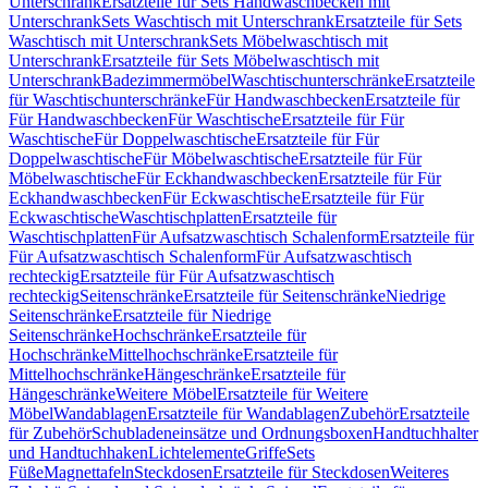
Unterschrank
Ersatzteile für Sets Handwaschbecken mit
Unterschrank
Sets Waschtisch mit Unterschrank
Ersatzteile für Sets
Waschtisch mit Unterschrank
Sets Möbelwaschtisch mit
Unterschrank
Ersatzteile für Sets Möbelwaschtisch mit
Unterschrank
Badezimmermöbel
Waschtischunterschränke
Ersatzteile
für Waschtischunterschränke
Für Handwaschbecken
Ersatzteile für
Für Handwaschbecken
Für Waschtische
Ersatzteile für Für
Waschtische
Für Doppelwaschtische
Ersatzteile für Für
Doppelwaschtische
Für Möbelwaschtische
Ersatzteile für Für
Möbelwaschtische
Für Eckhandwaschbecken
Ersatzteile für Für
Eckhandwaschbecken
Für Eckwaschtische
Ersatzteile für Für
Eckwaschtische
Waschtischplatten
Ersatzteile für
Waschtischplatten
Für Aufsatzwaschtisch Schalenform
Ersatzteile für
Für Aufsatzwaschtisch Schalenform
Für Aufsatzwaschtisch
rechteckig
Ersatzteile für Für Aufsatzwaschtisch
rechteckig
Seitenschränke
Ersatzteile für Seitenschränke
Niedrige
Seitenschränke
Ersatzteile für Niedrige
Seitenschränke
Hochschränke
Ersatzteile für
Hochschränke
Mittelhochschränke
Ersatzteile für
Mittelhochschränke
Hängeschränke
Ersatzteile für
Hängeschränke
Weitere Möbel
Ersatzteile für Weitere
Möbel
Wandablagen
Ersatzteile für Wandablagen
Zubehör
Ersatzteile
für Zubehör
Schubladeneinsätze und Ordnungsboxen
Handtuchhalter
und Handtuchhaken
Lichtelemente
Griffe
Sets
Füße
Magnettafeln
Steckdosen
Ersatzteile für Steckdosen
Weiteres