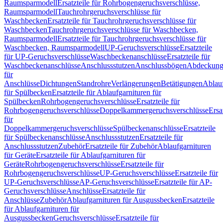
Raumsparmodell
Ersatzteile für Rohrbogengeruchsverschlüsse,
Raumsparmodell
Tauchrohrgeruchsverschlüsse für
Waschbecken
Ersatzteile für Tauchrohrgeruchsverschlüsse für
Waschbecken
Tauchrohrgeruchsverschlüsse für Waschbecken,
Raumsparmodell
Ersatzteile für Tauchrohrgeruchsverschlüsse für
Waschbecken, Raumsparmodell
UP-Geruchsverschlüsse
Ersatzteile
für UP-Geruchsverschlüsse
Waschbeckenanschlüsse
Ersatzteile für
Waschbeckenanschlüsse
Anschlussstutzen
Anschlussbögen
Abdeckung
für
Anschlüsse
Dichtungen
Standrohre
Verlängerungen
Betätigungen
Ablauf
für Spülbecken
Ersatzteile für Ablaufgarnituren für
Spülbecken
Rohrbogengeruchsverschlüsse
Ersatzteile für
Rohrbogengeruchsverschlüsse
Doppelkammergeruchsverschlüsse
Ersa
für
Doppelkammergeruchsverschlüsse
Spülbeckenanschlüsse
Ersatzteile
für Spülbeckenanschlüsse
Anschlussstutzen
Ersatzteile für
Anschlussstutzen
Zubehör
Ersatzteile für Zubehör
Ablaufgarnituren
für Geräte
Ersatzteile für Ablaufgarnituren für
Geräte
Rohrbogengeruchsverschlüsse
Ersatzteile für
Rohrbogengeruchsverschlüsse
UP-Geruchsverschlüsse
Ersatzteile für
UP-Geruchsverschlüsse
AP-Geruchsverschlüsse
Ersatzteile für AP-
Geruchsverschlüsse
Anschlüsse
Ersatzteile für
Anschlüsse
Zubehör
Ablaufgarnituren für Ausgussbecken
Ersatzteile
für Ablaufgarnituren für
Ausgussbecken
Geruchsverschlüsse
Ersatzteile für