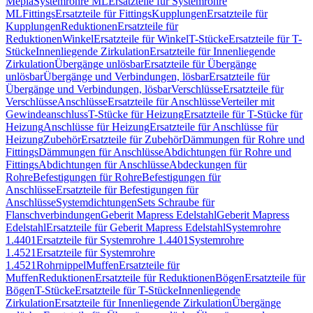
Mepla
Systemrohre ML
Ersatzteile für Systemrohre
ML
Fittings
Ersatzteile für Fittings
Kupplungen
Ersatzteile für
Kupplungen
Reduktionen
Ersatzteile für
Reduktionen
Winkel
Ersatzteile für Winkel
T-Stücke
Ersatzteile für T-
Stücke
Innenliegende Zirkulation
Ersatzteile für Innenliegende
Zirkulation
Übergänge unlösbar
Ersatzteile für Übergänge
unlösbar
Übergänge und Verbindungen, lösbar
Ersatzteile für
Übergänge und Verbindungen, lösbar
Verschlüsse
Ersatzteile für
Verschlüsse
Anschlüsse
Ersatzteile für Anschlüsse
Verteiler mit
Gewindeanschluss
T-Stücke für Heizung
Ersatzteile für T-Stücke für
Heizung
Anschlüsse für Heizung
Ersatzteile für Anschlüsse für
Heizung
Zubehör
Ersatzteile für Zubehör
Dämmungen für Rohre und
Fittings
Dämmungen für Anschlüsse
Abdichtungen für Rohre und
Fittings
Abdichtungen für Anschlüsse
Abdeckungen für
Rohre
Befestigungen für Rohre
Befestigungen für
Anschlüsse
Ersatzteile für Befestigungen für
Anschlüsse
Systemdichtungen
Sets Schraube für
Flanschverbindungen
Geberit Mapress Edelstahl
Geberit Mapress
Edelstahl
Ersatzteile für Geberit Mapress Edelstahl
Systemrohre
1.4401
Ersatzteile für Systemrohre 1.4401
Systemrohre
1.4521
Ersatzteile für Systemrohre
1.4521
Rohrnippel
Muffen
Ersatzteile für
Muffen
Reduktionen
Ersatzteile für Reduktionen
Bögen
Ersatzteile für
Bögen
T-Stücke
Ersatzteile für T-Stücke
Innenliegende
Zirkulation
Ersatzteile für Innenliegende Zirkulation
Übergänge