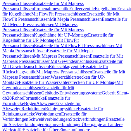
Pressanschlüssen
Ersatzteile für Mit Mapress
Pressanschlüssen
Probenahmeventile
Entleerventile
Kugelhähne
Ersatzt
für Kugelhähne
Mit FlowFit Pressanschlüssen
Ersatzteile für Mit
FlowFit Pressanschlüssen
Mit Mepla Pressanschlüssen
Ersatzteile für
Mit Mepla Pressanschlüssen
Mit Mapress
Pressanschlüssen
Ersatzteile für Mit Mapress
Pressanschlüssen
Kugelhähne für UP-Montage
Ersatzteile für
Kugelhähne für UP-Montage
Mit FlowFit
Pressanschlüssen
Ersatzteile für Mit FlowFit Pressanschlüssen
Mit
Mepla Pressanschlüssen
Ersatzteile für Mit Mepla
Pressanschlüssen
Mit Mapress Pressanschlüssen
Ersatzteile für Mit
Mapress Pressanschlüssen
Mit Gewindeanschlüssen
Ersatzteile für
Mit Gewindeanschlüssen
Rückschlagventile
Ersatzteile für
Rückschlagventile
Mit Mapress Pressanschlüssen
Ersatzteile für Mit
Mapress Pressanschlüssen
Wasserzählerstrecken für UP-
Montage
Ersatzteile für Wasserzählerstrecken für UP-Montage
Mit
Gewindeanschlüssen
Ersatzteile für Mit
Gewindeanschlüssen
Gebäude-Entwässerungssysteme
Geberit Silent-
db20
Rohre
Formstücke
Ersatzteile für
Formstücke
Bögen
Abzweige
Ersatzteile für
Abzweige
Reduktionen
Reinigungsstücke
Ersatzteile für
Reinigungsstücke
Verbindungen
Ersatzteile für
Verbindungen
Schweißverbindungen
Steckverbindungen
Ersatzteile
für Steckverbindungen
Spannverbindungen
Übergänge auf andere
Werkstoffe
Ersatzteile für Übergänge auf andere