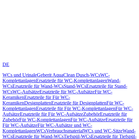
DE
WCs und Urinale
Geberit AquaClean Dusch-WCs
WC-
Komplettanlagen
Ersatzteile für WC-Komplettanlagen
Wand-
WCs
Ersatzteile für Wand-WCs
Stand-WCs
Ersatzteile für Stand-
WCs
WC-Aufsätze
Ersatzteile für WC-Aufsätze
Für WC-
Keramiken
Ersatzteile für Für WC-
Keramiken
Designplatten
Ersatzteile für Designplatten
Für WC-
Komplettanlagen
Ersatzteile für Für WC-Komplettanlagen
Für WC-
Aufsätze
Ersatzteile für Für WC-Aufsätze
Zubehör
Ersatzteile für
Zubehör
Für WC-Komplettanlagen
Für WC-Aufsätze
Ersatzteile für
Für WC-Aufsätze
Für WC-Aufsätze und WC-
Komplettanlagen
WCs
Verbrauchsmaterial
WCs und WC-Sitze
Wand-
WCs
Ersatzteile für Wand-WCs
Tiefspül-WCs
Ersatzteile für Tiefspül-