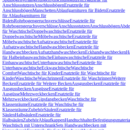
Anschlussstutzen
Anschlussbögen
Ersatzteile für
Anschlussbögen
Manschetten
Ablaufgarnituren für Bidets
Ersatzteile
für Ablaufgarnituren für
Bidets
Rohrbogengeruchsverschlüsse
Ersatzteile für
Rohrbogengeruchsverschlüsse
Anschlussstutzen
Anschlussbögen
Abde
für Waschtische
Doppelwaschtische
Ersatzteile für
Doppelwaschtische
Möbelwaschtische
Ersatzteile für
Möbelwaschtische
Aufsatzwaschtische
Ersatzteile für
Aufsatzwaschtische
Handwaschbecken
Ersatzteile für
Handwaschbecken
Aufsatzhandwaschbecken
Eckhandwaschbecken
H
für Halbeinbauwaschtische
Einbauwaschtische
Ersatzteile für
Einbauwaschtische
Unterbauwaschtische
Ersatzteile für
Unterbauwaschtische
Eckwaschtische
Waschtische
Comfort
Waschtische für Kinder
Ersatzteile für Waschtische für
Kinder
Waschtische
Waschrinnen
Ersatzteile für Waschrinnen
Weitere
Becken
Ersatzteile für Weitere Becken
Ausgussbecken
Ersatzteile für
Ausgussbecken
Ausgüsse
Ersatzteile für
Ausgüsse
Mehrzweckbecken
Ersatzteile für
Mehrzweckbecken
Gipsfangbecken
Waschtische für
Klassenräume
Ersatzteile für Waschtische für
Klassenräume
Zubehör
Säulen
Ersatzteile für
Säulen
Halbsäulen
Ersatzteile für
Halbsäulen
Zubehör
Ablaufkappen
Handtuchhalter
Befestigungsmateria
Waschtisch mit Unterschrank
Sets Handwaschbecken mit