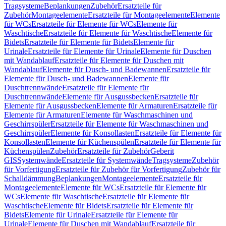
Tragsysteme
Beplankungen
Zubehör
Ersatzteile für
Zubehör
Montageelemente
Ersatzteile für Montageelemente
Elemente
für WCs
Ersatzteile für Elemente für WCs
Elemente für
Waschtische
Ersatzteile für Elemente für Waschtische
Elemente für
Bidets
Ersatzteile für Elemente für Bidets
Elemente für
Urinale
Ersatzteile für Elemente für Urinale
Elemente für Duschen
mit Wandablauf
Ersatzteile für Elemente für Duschen mit
Wandablauf
Elemente für Dusch- und Badewannen
Ersatzteile für
Elemente für Dusch- und Badewannen
Elemente für
Duschtrennwände
Ersatzteile für Elemente für
Duschtrennwände
Elemente für Ausgussbecken
Ersatzteile für
Elemente für Ausgussbecken
Elemente für Armaturen
Ersatzteile für
Elemente für Armaturen
Elemente für Waschmaschinen und
Geschirrspüler
Ersatzteile für Elemente für Waschmaschinen und
Geschirrspüler
Elemente für Konsollasten
Ersatzteile für Elemente für
Konsollasten
Elemente für Küchenspülen
Ersatzteile für Elemente für
Küchenspülen
Zubehör
Ersatzteile für Zubehör
Geberit
GIS
Systemwände
Ersatzteile für Systemwände
Tragsysteme
Zubehör
für Vorfertigung
Ersatzteile für Zubehör für Vorfertigung
Zubehör für
Schalldämmung
Beplankungen
Montageelemente
Ersatzteile für
Montageelemente
Elemente für WCs
Ersatzteile für Elemente für
WCs
Elemente für Waschtische
Ersatzteile für Elemente für
Waschtische
Elemente für Bidets
Ersatzteile für Elemente für
Bidets
Elemente für Urinale
Ersatzteile für Elemente für
Urinale
Elemente für Duschen mit Wandablauf
Ersatzteile für