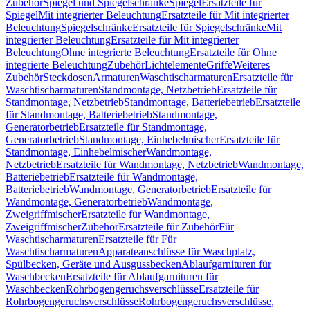
Zubehör
Spiegel und Spiegelschränke
Spiegel
Ersatzteile für
Spiegel
Mit integrierter Beleuchtung
Ersatzteile für Mit integrierter
Beleuchtung
Spiegelschränke
Ersatzteile für Spiegelschränke
Mit
integrierter Beleuchtung
Ersatzteile für Mit integrierter
Beleuchtung
Ohne integrierte Beleuchtung
Ersatzteile für Ohne
integrierte Beleuchtung
Zubehör
Lichtelemente
Griffe
Weiteres
Zubehör
Steckdosen
Armaturen
Waschtischarmaturen
Ersatzteile für
Waschtischarmaturen
Standmontage, Netzbetrieb
Ersatzteile für
Standmontage, Netzbetrieb
Standmontage, Batteriebetrieb
Ersatzteile
für Standmontage, Batteriebetrieb
Standmontage,
Generatorbetrieb
Ersatzteile für Standmontage,
Generatorbetrieb
Standmontage, Einhebelmischer
Ersatzteile für
Standmontage, Einhebelmischer
Wandmontage,
Netzbetrieb
Ersatzteile für Wandmontage, Netzbetrieb
Wandmontage,
Batteriebetrieb
Ersatzteile für Wandmontage,
Batteriebetrieb
Wandmontage, Generatorbetrieb
Ersatzteile für
Wandmontage, Generatorbetrieb
Wandmontage,
Zweigriffmischer
Ersatzteile für Wandmontage,
Zweigriffmischer
Zubehör
Ersatzteile für Zubehör
Für
Waschtischarmaturen
Ersatzteile für Für
Waschtischarmaturen
Apparateanschlüsse für Waschplatz,
Spülbecken, Geräte und Ausgussbecken
Ablaufgarnituren für
Waschbecken
Ersatzteile für Ablaufgarnituren für
Waschbecken
Rohrbogengeruchsverschlüsse
Ersatzteile für
Rohrbogengeruchsverschlüsse
Rohrbogengeruchsverschlüsse,