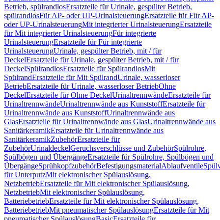
Betrieb, spülrandlos
Ersatzteile für Urinale, gespülter Betrieb,
spülrandlos
Für AP- oder UP-Urinalsteuerung
Ersatzteile für Für AP-
oder UP-Urinalsteuerung
Mit integrierter Urinalsteuerung
Ersatzteile
für Mit integrierter Urinalsteuerung
Für integrierte
Urinalsteuerung
Ersatzteile für Für integrierte
Urinalsteuerung
Urinale, gespülter Betrieb, mit / für
Deckel
Ersatzteile für Urinale, gespülter Betrieb, mit / für
Deckel
Spülrandlos
Ersatzteile für Spülrandlos
Mit
Spülrand
Ersatzteile für Mit Spülrand
Urinale, wasserloser
Betrieb
Ersatzteile für Urinale, wasserloser Betrieb
Ohne
Deckel
Ersatzteile für Ohne Deckel
Urinaltrennwände
Ersatzteile für
Urinaltrennwände
Urinaltrennwände aus Kunststoff
Ersatzteile für
Urinaltrennwände aus Kunststoff
Urinaltrennwände aus
Glas
Ersatzteile für Urinaltrennwände aus Glas
Urinaltrennwände aus
Sanitärkeramik
Ersatzteile für Urinaltrennwände aus
Sanitärkeramik
Zubehör
Ersatzteile für
Zubehör
Urinaldeckel
Geruchsverschlüsse und Zubehör
Spülrohre,
Spülbögen und Übergänge
Ersatzteile für Spülrohre, Spülbögen und
Übergänge
Sprühkopfzubehör
Befestigungsmaterial
Ablaufventile
Spülv
für Unterputz
Mit elektronischer Spülauslösung,
Netzbetrieb
Ersatzteile für Mit elektronischer Spülauslösung,
Netzbetrieb
Mit elektronischer Spülauslösung,
Batteriebetrieb
Ersatzteile für Mit elektronischer Spülauslösung,
Batteriebetrieb
Mit pneumatischer Spülauslösung
Ersatzteile für Mit
pneumatischer Spülauslösung
Basic
Ersatzteile für