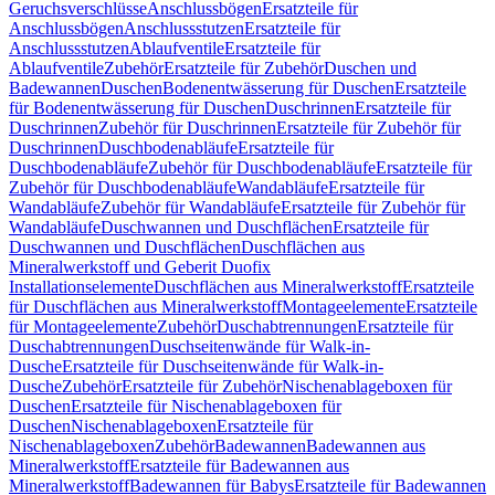
Geruchsverschlüsse
Anschlussbögen
Ersatzteile für
Anschlussbögen
Anschlussstutzen
Ersatzteile für
Anschlussstutzen
Ablaufventile
Ersatzteile für
Ablaufventile
Zubehör
Ersatzteile für Zubehör
Duschen und
Badewannen
Duschen
Bodenentwässerung für Duschen
Ersatzteile
für Bodenentwässerung für Duschen
Duschrinnen
Ersatzteile für
Duschrinnen
Zubehör für Duschrinnen
Ersatzteile für Zubehör für
Duschrinnen
Duschbodenabläufe
Ersatzteile für
Duschbodenabläufe
Zubehör für Duschbodenabläufe
Ersatzteile für
Zubehör für Duschbodenabläufe
Wandabläufe
Ersatzteile für
Wandabläufe
Zubehör für Wandabläufe
Ersatzteile für Zubehör für
Wandabläufe
Duschwannen und Duschflächen
Ersatzteile für
Duschwannen und Duschflächen
Duschflächen aus
Mineralwerkstoff und Geberit Duofix
Installationselemente
Duschflächen aus Mineralwerkstoff
Ersatzteile
für Duschflächen aus Mineralwerkstoff
Montageelemente
Ersatzteile
für Montageelemente
Zubehör
Duschabtrennungen
Ersatzteile für
Duschabtrennungen
Duschseitenwände für Walk-in-
Dusche
Ersatzteile für Duschseitenwände für Walk-in-
Dusche
Zubehör
Ersatzteile für Zubehör
Nischenablageboxen für
Duschen
Ersatzteile für Nischenablageboxen für
Duschen
Nischenablageboxen
Ersatzteile für
Nischenablageboxen
Zubehör
Badewannen
Badewannen aus
Mineralwerkstoff
Ersatzteile für Badewannen aus
Mineralwerkstoff
Badewannen für Babys
Ersatzteile für Badewannen