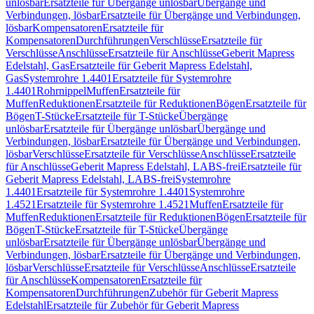
unlösbar
Ersatzteile für Übergänge unlösbar
Übergänge und
Verbindungen, lösbar
Ersatzteile für Übergänge und Verbindungen,
lösbar
Kompensatoren
Ersatzteile für
Kompensatoren
Durchführungen
Verschlüsse
Ersatzteile für
Verschlüsse
Anschlüsse
Ersatzteile für Anschlüsse
Geberit Mapress
Edelstahl, Gas
Ersatzteile für Geberit Mapress Edelstahl,
Gas
Systemrohre 1.4401
Ersatzteile für Systemrohre
1.4401
Rohrnippel
Muffen
Ersatzteile für
Muffen
Reduktionen
Ersatzteile für Reduktionen
Bögen
Ersatzteile für
Bögen
T-Stücke
Ersatzteile für T-Stücke
Übergänge
unlösbar
Ersatzteile für Übergänge unlösbar
Übergänge und
Verbindungen, lösbar
Ersatzteile für Übergänge und Verbindungen,
lösbar
Verschlüsse
Ersatzteile für Verschlüsse
Anschlüsse
Ersatzteile
für Anschlüsse
Geberit Mapress Edelstahl, LABS-frei
Ersatzteile für
Geberit Mapress Edelstahl, LABS-frei
Systemrohre
1.4401
Ersatzteile für Systemrohre 1.4401
Systemrohre
1.4521
Ersatzteile für Systemrohre 1.4521
Muffen
Ersatzteile für
Muffen
Reduktionen
Ersatzteile für Reduktionen
Bögen
Ersatzteile für
Bögen
T-Stücke
Ersatzteile für T-Stücke
Übergänge
unlösbar
Ersatzteile für Übergänge unlösbar
Übergänge und
Verbindungen, lösbar
Ersatzteile für Übergänge und Verbindungen,
lösbar
Verschlüsse
Ersatzteile für Verschlüsse
Anschlüsse
Ersatzteile
für Anschlüsse
Kompensatoren
Ersatzteile für
Kompensatoren
Durchführungen
Zubehör für Geberit Mapress
Edelstahl
Ersatzteile für Zubehör für Geberit Mapress