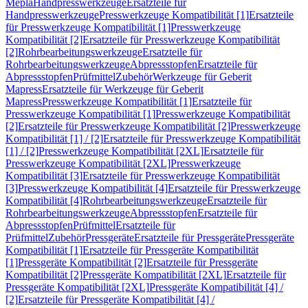
Mepla
Handpresswerkzeuge
Ersatzteile für
Handpresswerkzeuge
Presswerkzeuge Kompatibilität [1]
Ersatzteile
für Presswerkzeuge Kompatibilität [1]
Presswerkzeuge
Kompatibilität [2]
Ersatzteile für Presswerkzeuge Kompatibilität
[2]
Rohrbearbeitungswerkzeuge
Ersatzteile für
Rohrbearbeitungswerkzeuge
Abpressstopfen
Ersatzteile für
Abpressstopfen
Prüfmittel
Zubehör
Werkzeuge für Geberit
Mapress
Ersatzteile für Werkzeuge für Geberit
Mapress
Presswerkzeuge Kompatibilität [1]
Ersatzteile für
Presswerkzeuge Kompatibilität [1]
Presswerkzeuge Kompatibilität
[2]
Ersatzteile für Presswerkzeuge Kompatibilität [2]
Presswerkzeuge
Kompatibilität [1] / [2]
Ersatzteile für Presswerkzeuge Kompatibilität
[1] / [2]
Presswerkzeuge Kompatibilität [2XL]
Ersatzteile für
Presswerkzeuge Kompatibilität [2XL]
Presswerkzeuge
Kompatibilität [3]
Ersatzteile für Presswerkzeuge Kompatibilität
[3]
Presswerkzeuge Kompatibilität [4]
Ersatzteile für Presswerkzeuge
Kompatibilität [4]
Rohrbearbeitungswerkzeuge
Ersatzteile für
Rohrbearbeitungswerkzeuge
Abpressstopfen
Ersatzteile für
Abpressstopfen
Prüfmittel
Ersatzteile für
Prüfmittel
Zubehör
Pressgeräte
Ersatzteile für Pressgeräte
Pressgeräte
Kompatibilität [1]
Ersatzteile für Pressgeräte Kompatibilität
[1]
Pressgeräte Kompatibilität [2]
Ersatzteile für Pressgeräte
Kompatibilität [2]
Pressgeräte Kompatibilität [2XL]
Ersatzteile für
Pressgeräte Kompatibilität [2XL]
Pressgeräte Kompatibilität [4] /
[2]
Ersatzteile für Pressgeräte Kompatibilität [4] /