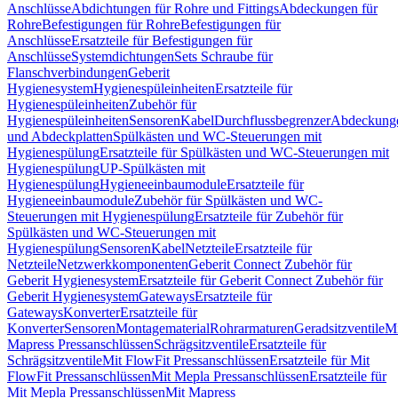
Anschlüsse
Abdichtungen für Rohre und Fittings
Abdeckungen für
Rohre
Befestigungen für Rohre
Befestigungen für
Anschlüsse
Ersatzteile für Befestigungen für
Anschlüsse
Systemdichtungen
Sets Schraube für
Flanschverbindungen
Geberit
Hygienesystem
Hygienespüleinheiten
Ersatzteile für
Hygienespüleinheiten
Zubehör für
Hygienespüleinheiten
Sensoren
Kabel
Durchflussbegrenzer
Abdeckung
und Abdeckplatten
Spülkästen und WC-Steuerungen mit
Hygienespülung
Ersatzteile für Spülkästen und WC-Steuerungen mit
Hygienespülung
UP-Spülkästen mit
Hygienespülung
Hygieneeinbaumodule
Ersatzteile für
Hygieneeinbaumodule
Zubehör für Spülkästen und WC-
Steuerungen mit Hygienespülung
Ersatzteile für Zubehör für
Spülkästen und WC-Steuerungen mit
Hygienespülung
Sensoren
Kabel
Netzteile
Ersatzteile für
Netzteile
Netzwerkkomponenten
Geberit Connect Zubehör für
Geberit Hygienesystem
Ersatzteile für Geberit Connect Zubehör für
Geberit Hygienesystem
Gateways
Ersatzteile für
Gateways
Konverter
Ersatzteile für
Konverter
Sensoren
Montagematerial
Rohrarmaturen
Geradsitzventile
Mi
Mapress Pressanschlüssen
Schrägsitzventile
Ersatzteile für
Schrägsitzventile
Mit FlowFit Pressanschlüssen
Ersatzteile für Mit
FlowFit Pressanschlüssen
Mit Mepla Pressanschlüssen
Ersatzteile für
Mit Mepla Pressanschlüssen
Mit Mapress