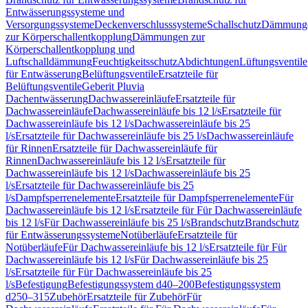
Entwässerungssysteme und
Versorgungssysteme
Deckenverschlusssysteme
Schallschutz
Dämmung
zur Körperschallentkopplung
Dämmungen zur
Körperschallentkopplung und
Luftschalldämmung
Feuchtigkeitsschutz
Abdichtungen
Lüftungsventile
für Entwässerung
Belüftungsventile
Ersatzteile für
Belüftungsventile
Geberit Pluvia
Dachentwässerung
Dachwassereinläufe
Ersatzteile für
Dachwassereinläufe
Dachwassereinläufe bis 12 l/s
Ersatzteile für
Dachwassereinläufe bis 12 l/s
Dachwassereinläufe bis 25
l/s
Ersatzteile für Dachwassereinläufe bis 25 l/s
Dachwassereinläufe
für Rinnen
Ersatzteile für Dachwassereinläufe für
Rinnen
Dachwassereinläufe bis 12 l/s
Ersatzteile für
Dachwassereinläufe bis 12 l/s
Dachwassereinläufe bis 25
l/s
Ersatzteile für Dachwassereinläufe bis 25
l/s
Dampfsperrenelemente
Ersatzteile für Dampfsperrenelemente
Für
Dachwassereinläufe bis 12 l/s
Ersatzteile für Für Dachwassereinläufe
bis 12 l/s
Für Dachwassereinläufe bis 25 l/s
Brandschutz
Brandschutz
für Entwässerungssysteme
Notüberläufe
Ersatzteile für
Notüberläufe
Für Dachwassereinläufe bis 12 l/s
Ersatzteile für Für
Dachwassereinläufe bis 12 l/s
Für Dachwassereinläufe bis 25
l/s
Ersatzteile für Für Dachwassereinläufe bis 25
l/s
Befestigung
Befestigungssystem d40–200
Befestigungssystem
d250–315
Zubehör
Ersatzteile für Zubehör
Für