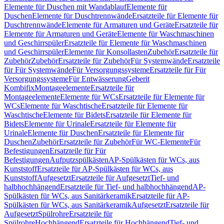
Elemente für Duschen mit Wandablauf
Elemente für
Duschen
Elemente für Duschtrennwände
Ersatzteile für Elemente für
Duschtrennwände
Elemente für Armaturen und Geräte
Ersatzteile für
Elemente für Armaturen und Geräte
Elemente für Waschmaschinen
und Geschirrspüler
Ersatzteile für Elemente für Waschmaschinen
und Geschirrspüler
Elemente für Konsollasten
Zubehör
Ersatzteile für
Zubehör
Zubehör
Ersatzteile für Zubehör
Für Systemwände
Ersatzteile
für Für Systemwände
Für Versorgungssysteme
Ersatzteile für Für
Versorgungssysteme
Für Entwässerung
Geberit
Kombifix
Montageelemente
Ersatzteile für
Montageelemente
Elemente für WCs
Ersatzteile für Elemente für
WCs
Elemente für Waschtische
Ersatzteile für Elemente für
Waschtische
Elemente für Bidets
Ersatzteile für Elemente für
Bidets
Elemente für Urinale
Ersatzteile für Elemente für
Urinale
Elemente für Duschen
Ersatzteile für Elemente für
Duschen
Zubehör
Ersatzteile für Zubehör
Für WC-Elemente
Für
Befestigungen
Ersatzteile für Für
Befestigungen
Aufputzspülkästen
AP-Spülkästen für WCs, aus
Kunststoff
Ersatzteile für AP-Spülkästen für WCs, aus
Kunststoff
Aufgesetzt
Ersatzteile für Aufgesetzt
Tief- und
halbhochhängend
Ersatzteile für Tief- und halbhochhängend
AP-
Spülkästen für WCs, aus Sanitärkeramik
Ersatzteile für AP-
Spülkästen für WCs, aus Sanitärkeramik
Aufgesetzt
Ersatzteile für
Aufgesetzt
Spülrohre
Ersatzteile für
Spülrohre
Hochhängend
Ersatzteile für Hochhängend
Tief- und