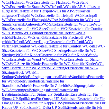
WCs
Flachspül-WCs
Ersatzteile für Flachspül-WCs
Stand-
WCs
Ersatzteile für Stand-WCs
Tiefspül-WCs für AP-Spülkasten
aufgesetzt
Ersatzteile für Tiefspül-WCs für AP-Spülkasten
aufgesetzt
Tiefspül-WCs
Ersatzteile für Tiefspül-WCs
Flachspül-
WCs
Ersatzteile für Flachspül-WCs
AP-Spülkästen für WCs, aus
Sanitärkeramik
Aufgesetzt
WC-Sitze
Ersatzteile für WC-Sitze
WC-
Sitze
Ersatzteile für WC-Sitze
Comfort WCs
Ersatzteile für Comfort
WCs
Tiefspül-WCs erhöht
Ersatzteile für Tiefspül-WCs
erhöht
Flachspül-WCs erhöht
Ersatzteile für Flachspül-WCs
erhöht
Tiefspül-WCs verlängert
Ersatzteile für Tiefspül-WCs
verlängert
Comfort WC-Sitze
Ersatzteile für Comfort WC-Sitze
WC-
Sitze
Ersatzteile für WC-Sitze
WC-Sitzringe
Ersatzteile für WC-
Sitzringe
WCs für Kinder
Ersatzteile für WCs für Kinder
Wand-
WCs
Ersatzteile für Wand-WCs
Stand-WCs
Ersatzteile für Stand-
WCs
WC-Sitze für Kinder
Ersatzteile für WC-Sitze für Kinder
WC-
Sitze
Ersatzteile für WC-Sitze
WC-Sitzringe
Ersatzteile für WC-
Sitzringe
Hock-WCs
Mit
Spülung
Zubehör
Befestigungsmaterial
Bidets
Wandbidets
Ersatzteile
für Wandbidets
Standbidets
Ersatzteile für
Standbidets
Zubehör
Ersatzteile für Zubehör
Betätigungsplatten und
WC-Steuerungen
Betätigungsplatten
Ersatzteile für
Betätigungsplatten
Für Sigma UP-Spülkästen
Ersatzteile für Für
Sigma UP-Spülkästen
Für Omega UP-Spülkästen
Ersatzteile für Für
Omega UP-Spülkästen
Für Kappa UP-Spülkästen
Ersatzteile für Für
Kappa UP-Spülkästen
Für Delta UP-Spülkästen
Ersatzteile für Für