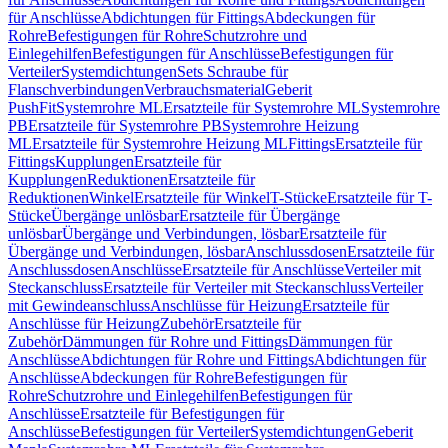
für Anschlüsse
Abdichtungen für Fittings
Abdeckungen für
Rohre
Befestigungen für Rohre
Schutzrohre und
Einlegehilfen
Befestigungen für Anschlüsse
Befestigungen für
Verteiler
Systemdichtungen
Sets Schraube für
Flanschverbindungen
Verbrauchsmaterial
Geberit
PushFit
Systemrohre ML
Ersatzteile für Systemrohre ML
Systemrohre
PB
Ersatzteile für Systemrohre PB
Systemrohre Heizung
ML
Ersatzteile für Systemrohre Heizung ML
Fittings
Ersatzteile für
Fittings
Kupplungen
Ersatzteile für
Kupplungen
Reduktionen
Ersatzteile für
Reduktionen
Winkel
Ersatzteile für Winkel
T-Stücke
Ersatzteile für T-
Stücke
Übergänge unlösbar
Ersatzteile für Übergänge
unlösbar
Übergänge und Verbindungen, lösbar
Ersatzteile für
Übergänge und Verbindungen, lösbar
Anschlussdosen
Ersatzteile für
Anschlussdosen
Anschlüsse
Ersatzteile für Anschlüsse
Verteiler mit
Steckanschluss
Ersatzteile für Verteiler mit Steckanschluss
Verteiler
mit Gewindeanschluss
Anschlüsse für Heizung
Ersatzteile für
Anschlüsse für Heizung
Zubehör
Ersatzteile für
Zubehör
Dämmungen für Rohre und Fittings
Dämmungen für
Anschlüsse
Abdichtungen für Rohre und Fittings
Abdichtungen für
Anschlüsse
Abdeckungen für Rohre
Befestigungen für
Rohre
Schutzrohre und Einlegehilfen
Befestigungen für
Anschlüsse
Ersatzteile für Befestigungen für
Anschlüsse
Befestigungen für Verteiler
Systemdichtungen
Geberit