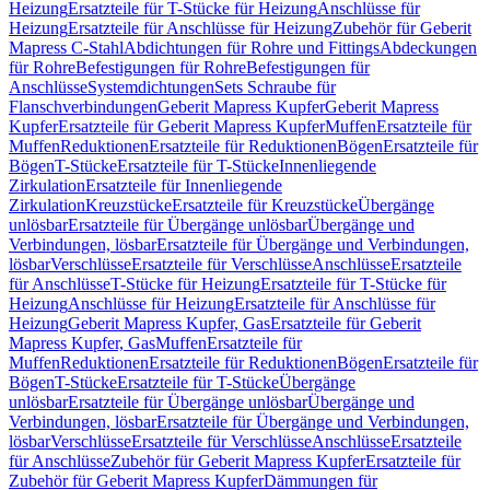
Heizung
Ersatzteile für T-Stücke für Heizung
Anschlüsse für
Heizung
Ersatzteile für Anschlüsse für Heizung
Zubehör für Geberit
Mapress C-Stahl
Abdichtungen für Rohre und Fittings
Abdeckungen
für Rohre
Befestigungen für Rohre
Befestigungen für
Anschlüsse
Systemdichtungen
Sets Schraube für
Flanschverbindungen
Geberit Mapress Kupfer
Geberit Mapress
Kupfer
Ersatzteile für Geberit Mapress Kupfer
Muffen
Ersatzteile für
Muffen
Reduktionen
Ersatzteile für Reduktionen
Bögen
Ersatzteile für
Bögen
T-Stücke
Ersatzteile für T-Stücke
Innenliegende
Zirkulation
Ersatzteile für Innenliegende
Zirkulation
Kreuzstücke
Ersatzteile für Kreuzstücke
Übergänge
unlösbar
Ersatzteile für Übergänge unlösbar
Übergänge und
Verbindungen, lösbar
Ersatzteile für Übergänge und Verbindungen,
lösbar
Verschlüsse
Ersatzteile für Verschlüsse
Anschlüsse
Ersatzteile
für Anschlüsse
T-Stücke für Heizung
Ersatzteile für T-Stücke für
Heizung
Anschlüsse für Heizung
Ersatzteile für Anschlüsse für
Heizung
Geberit Mapress Kupfer, Gas
Ersatzteile für Geberit
Mapress Kupfer, Gas
Muffen
Ersatzteile für
Muffen
Reduktionen
Ersatzteile für Reduktionen
Bögen
Ersatzteile für
Bögen
T-Stücke
Ersatzteile für T-Stücke
Übergänge
unlösbar
Ersatzteile für Übergänge unlösbar
Übergänge und
Verbindungen, lösbar
Ersatzteile für Übergänge und Verbindungen,
lösbar
Verschlüsse
Ersatzteile für Verschlüsse
Anschlüsse
Ersatzteile
für Anschlüsse
Zubehör für Geberit Mapress Kupfer
Ersatzteile für
Zubehör für Geberit Mapress Kupfer
Dämmungen für