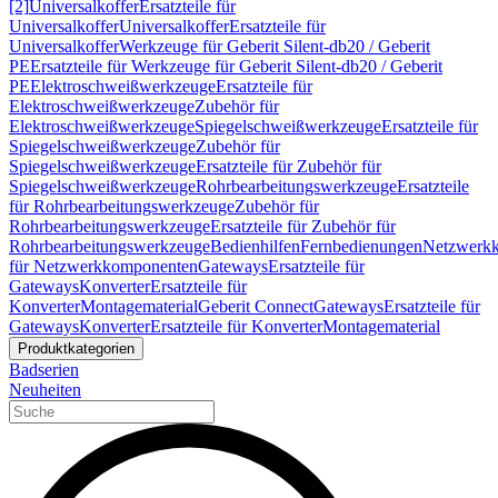
[2]
Universalkoffer
Ersatzteile für
Universalkoffer
Universalkoffer
Ersatzteile für
Universalkoffer
Werkzeuge für Geberit Silent-db20 / Geberit
PE
Ersatzteile für Werkzeuge für Geberit Silent-db20 / Geberit
PE
Elektroschweißwerkzeuge
Ersatzteile für
Elektroschweißwerkzeuge
Zubehör für
Elektroschweißwerkzeuge
Spiegelschweißwerkzeuge
Ersatzteile für
Spiegelschweißwerkzeuge
Zubehör für
Spiegelschweißwerkzeuge
Ersatzteile für Zubehör für
Spiegelschweißwerkzeuge
Rohrbearbeitungswerkzeuge
Ersatzteile
für Rohrbearbeitungswerkzeuge
Zubehör für
Rohrbearbeitungswerkzeuge
Ersatzteile für Zubehör für
Rohrbearbeitungswerkzeuge
Bedienhilfen
Fernbedienungen
Netzwerk
für Netzwerkkomponenten
Gateways
Ersatzteile für
Gateways
Konverter
Ersatzteile für
Konverter
Montagematerial
Geberit Connect
Gateways
Ersatzteile für
Gateways
Konverter
Ersatzteile für Konverter
Montagematerial
Produktkategorien
Badserien
Neuheiten