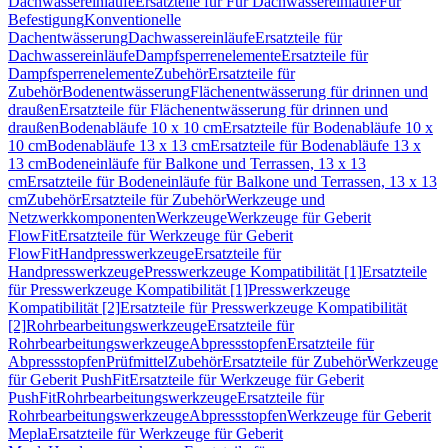
Dachwassereinläufe
Ersatzteile für Für Dachwassereinläufe
Für
Befestigung
Konventionelle
Dachentwässerung
Dachwassereinläufe
Ersatzteile für
Dachwassereinläufe
Dampfsperrenelemente
Ersatzteile für
Dampfsperrenelemente
Zubehör
Ersatzteile für
Zubehör
Bodenentwässerung
Flächenentwässerung für drinnen und
draußen
Ersatzteile für Flächenentwässerung für drinnen und
draußen
Bodenabläufe 10 x 10 cm
Ersatzteile für Bodenabläufe 10 x
10 cm
Bodenabläufe 13 x 13 cm
Ersatzteile für Bodenabläufe 13 x
13 cm
Bodeneinläufe für Balkone und Terrassen, 13 x 13
cm
Ersatzteile für Bodeneinläufe für Balkone und Terrassen, 13 x 13
cm
Zubehör
Ersatzteile für Zubehör
Werkzeuge und
Netzwerkkomponenten
Werkzeuge
Werkzeuge für Geberit
FlowFit
Ersatzteile für Werkzeuge für Geberit
FlowFit
Handpresswerkzeuge
Ersatzteile für
Handpresswerkzeuge
Presswerkzeuge Kompatibilität [1]
Ersatzteile
für Presswerkzeuge Kompatibilität [1]
Presswerkzeuge
Kompatibilität [2]
Ersatzteile für Presswerkzeuge Kompatibilität
[2]
Rohrbearbeitungswerkzeuge
Ersatzteile für
Rohrbearbeitungswerkzeuge
Abpressstopfen
Ersatzteile für
Abpressstopfen
Prüfmittel
Zubehör
Ersatzteile für Zubehör
Werkzeuge
für Geberit PushFit
Ersatzteile für Werkzeuge für Geberit
PushFit
Rohrbearbeitungswerkzeuge
Ersatzteile für
Rohrbearbeitungswerkzeuge
Abpressstopfen
Werkzeuge für Geberit
Mepla
Ersatzteile für Werkzeuge für Geberit