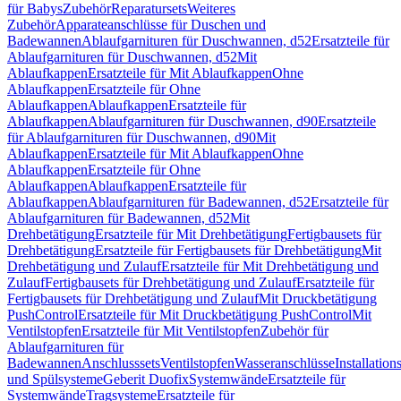
für Babys
Zubehör
Reparatursets
Weiteres
Zubehör
Apparateanschlüsse für Duschen und
Badewannen
Ablaufgarnituren für Duschwannen, d52
Ersatzteile für
Ablaufgarnituren für Duschwannen, d52
Mit
Ablaufkappen
Ersatzteile für Mit Ablaufkappen
Ohne
Ablaufkappen
Ersatzteile für Ohne
Ablaufkappen
Ablaufkappen
Ersatzteile für
Ablaufkappen
Ablaufgarnituren für Duschwannen, d90
Ersatzteile
für Ablaufgarnituren für Duschwannen, d90
Mit
Ablaufkappen
Ersatzteile für Mit Ablaufkappen
Ohne
Ablaufkappen
Ersatzteile für Ohne
Ablaufkappen
Ablaufkappen
Ersatzteile für
Ablaufkappen
Ablaufgarnituren für Badewannen, d52
Ersatzteile für
Ablaufgarnituren für Badewannen, d52
Mit
Drehbetätigung
Ersatzteile für Mit Drehbetätigung
Fertigbausets für
Drehbetätigung
Ersatzteile für Fertigbausets für Drehbetätigung
Mit
Drehbetätigung und Zulauf
Ersatzteile für Mit Drehbetätigung und
Zulauf
Fertigbausets für Drehbetätigung und Zulauf
Ersatzteile für
Fertigbausets für Drehbetätigung und Zulauf
Mit Druckbetätigung
PushControl
Ersatzteile für Mit Druckbetätigung PushControl
Mit
Ventilstopfen
Ersatzteile für Mit Ventilstopfen
Zubehör für
Ablaufgarnituren für
Badewannen
Anschlusssets
Ventilstopfen
Wasseranschlüsse
Installation
und Spülsysteme
Geberit Duofix
Systemwände
Ersatzteile für
Systemwände
Tragsysteme
Ersatzteile für