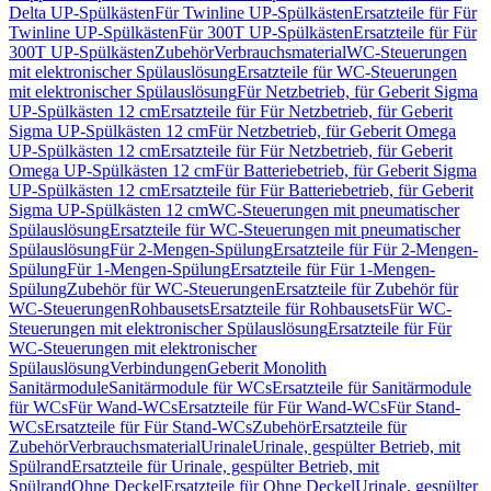
Delta UP-Spülkästen
Für Twinline UP-Spülkästen
Ersatzteile für Für
Twinline UP-Spülkästen
Für 300T UP-Spülkästen
Ersatzteile für Für
300T UP-Spülkästen
Zubehör
Verbrauchsmaterial
WC-Steuerungen
mit elektronischer Spülauslösung
Ersatzteile für WC-Steuerungen
mit elektronischer Spülauslösung
Für Netzbetrieb, für Geberit Sigma
UP-Spülkästen 12 cm
Ersatzteile für Für Netzbetrieb, für Geberit
Sigma UP-Spülkästen 12 cm
Für Netzbetrieb, für Geberit Omega
UP-Spülkästen 12 cm
Ersatzteile für Für Netzbetrieb, für Geberit
Omega UP-Spülkästen 12 cm
Für Batteriebetrieb, für Geberit Sigma
UP-Spülkästen 12 cm
Ersatzteile für Für Batteriebetrieb, für Geberit
Sigma UP-Spülkästen 12 cm
WC-Steuerungen mit pneumatischer
Spülauslösung
Ersatzteile für WC-Steuerungen mit pneumatischer
Spülauslösung
Für 2-Mengen-Spülung
Ersatzteile für Für 2-Mengen-
Spülung
Für 1-Mengen-Spülung
Ersatzteile für Für 1-Mengen-
Spülung
Zubehör für WC-Steuerungen
Ersatzteile für Zubehör für
WC-Steuerungen
Rohbausets
Ersatzteile für Rohbausets
Für WC-
Steuerungen mit elektronischer Spülauslösung
Ersatzteile für Für
WC-Steuerungen mit elektronischer
Spülauslösung
Verbindungen
Geberit Monolith
Sanitärmodule
Sanitärmodule für WCs
Ersatzteile für Sanitärmodule
für WCs
Für Wand-WCs
Ersatzteile für Für Wand-WCs
Für Stand-
WCs
Ersatzteile für Für Stand-WCs
Zubehör
Ersatzteile für
Zubehör
Verbrauchsmaterial
Urinale
Urinale, gespülter Betrieb, mit
Spülrand
Ersatzteile für Urinale, gespülter Betrieb, mit
Spülrand
Ohne Deckel
Ersatzteile für Ohne Deckel
Urinale, gespülter