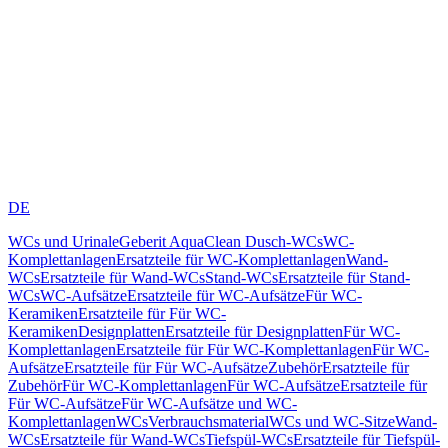
DE
WCs und Urinale
Geberit AquaClean Dusch-WCs
WC-
Komplettanlagen
Ersatzteile für WC-Komplettanlagen
Wand-
WCs
Ersatzteile für Wand-WCs
Stand-WCs
Ersatzteile für Stand-
WCs
WC-Aufsätze
Ersatzteile für WC-Aufsätze
Für WC-
Keramiken
Ersatzteile für Für WC-
Keramiken
Designplatten
Ersatzteile für Designplatten
Für WC-
Komplettanlagen
Ersatzteile für Für WC-Komplettanlagen
Für WC-
Aufsätze
Ersatzteile für Für WC-Aufsätze
Zubehör
Ersatzteile für
Zubehör
Für WC-Komplettanlagen
Für WC-Aufsätze
Ersatzteile für
Für WC-Aufsätze
Für WC-Aufsätze und WC-
Komplettanlagen
WCs
Verbrauchsmaterial
WCs und WC-Sitze
Wand-
WCs
Ersatzteile für Wand-WCs
Tiefspül-WCs
Ersatzteile für Tiefspül-