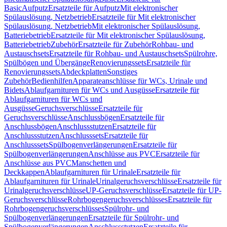
Basic
Aufputz
Ersatzteile für Aufputz
Mit elektronischer
Spülauslösung, Netzbetrieb
Ersatzteile für Mit elektronischer
Spülauslösung, Netzbetrieb
Mit elektronischer Spülauslösung,
Batteriebetrieb
Ersatzteile für Mit elektronischer Spülauslösung,
Batteriebetrieb
Zubehör
Ersatzteile für Zubehör
Rohbau- und
Austauschsets
Ersatzteile für Rohbau- und Austauschsets
Spülrohre,
Spülbögen und Übergänge
Renovierungssets
Ersatzteile für
Renovierungssets
Abdeckplatten
Sonstiges
Zubehör
Bedienhilfen
Apparateanschlüsse für WCs, Urinale und
Bidets
Ablaufgarnituren für WCs und Ausgüsse
Ersatzteile für
Ablaufgarnituren für WCs und
Ausgüsse
Geruchsverschlüsse
Ersatzteile für
Geruchsverschlüsse
Anschlussbögen
Ersatzteile für
Anschlussbögen
Anschlussstutzen
Ersatzteile für
Anschlussstutzen
Anschlusssets
Ersatzteile für
Anschlusssets
Spülbogenverlängerungen
Ersatzteile für
Spülbogenverlängerungen
Anschlüsse aus PVC
Ersatzteile für
Anschlüsse aus PVC
Manschetten und
Deckkappen
Ablaufgarnituren für Urinale
Ersatzteile für
Ablaufgarnituren für Urinale
Urinalgeruchsverschlüsse
Ersatzteile für
Urinalgeruchsverschlüsse
UP-Geruchsverschlüsse
Ersatzteile für UP-
Geruchsverschlüsse
Rohrbogengeruchsverschlüsses
Ersatzteile für
Rohrbogengeruchsverschlüsses
Spülrohr- und
Spülbogenverlängerungen
Ersatzteile für Spülrohr- und
Spülbogenverlängerungen
Anschlussstutzen
Ersatzteile für