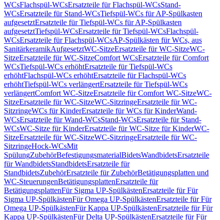
WCs
Flachspül-WCs
Ersatzteile für Flachspül-WCs
Stand-
WCs
Ersatzteile für Stand-WCs
Tiefspül-WCs für AP-Spülkasten
aufgesetzt
Ersatzteile für Tiefspül-WCs für AP-Spülkasten
aufgesetzt
Tiefspül-WCs
Ersatzteile für Tiefspül-WCs
Flachspül-
WCs
Ersatzteile für Flachspül-WCs
AP-Spülkästen für WCs, aus
Sanitärkeramik
Aufgesetzt
WC-Sitze
Ersatzteile für WC-Sitze
WC-
Sitze
Ersatzteile für WC-Sitze
Comfort WCs
Ersatzteile für Comfort
WCs
Tiefspül-WCs erhöht
Ersatzteile für Tiefspül-WCs
erhöht
Flachspül-WCs erhöht
Ersatzteile für Flachspül-WCs
erhöht
Tiefspül-WCs verlängert
Ersatzteile für Tiefspül-WCs
verlängert
Comfort WC-Sitze
Ersatzteile für Comfort WC-Sitze
WC-
Sitze
Ersatzteile für WC-Sitze
WC-Sitzringe
Ersatzteile für WC-
Sitzringe
WCs für Kinder
Ersatzteile für WCs für Kinder
Wand-
WCs
Ersatzteile für Wand-WCs
Stand-WCs
Ersatzteile für Stand-
WCs
WC-Sitze für Kinder
Ersatzteile für WC-Sitze für Kinder
WC-
Sitze
Ersatzteile für WC-Sitze
WC-Sitzringe
Ersatzteile für WC-
Sitzringe
Hock-WCs
Mit
Spülung
Zubehör
Befestigungsmaterial
Bidets
Wandbidets
Ersatzteile
für Wandbidets
Standbidets
Ersatzteile für
Standbidets
Zubehör
Ersatzteile für Zubehör
Betätigungsplatten und
WC-Steuerungen
Betätigungsplatten
Ersatzteile für
Betätigungsplatten
Für Sigma UP-Spülkästen
Ersatzteile für Für
Sigma UP-Spülkästen
Für Omega UP-Spülkästen
Ersatzteile für Für
Omega UP-Spülkästen
Für Kappa UP-Spülkästen
Ersatzteile für Für
Kappa UP-Spülkästen
Für Delta UP-Spülkästen
Ersatzteile für Für