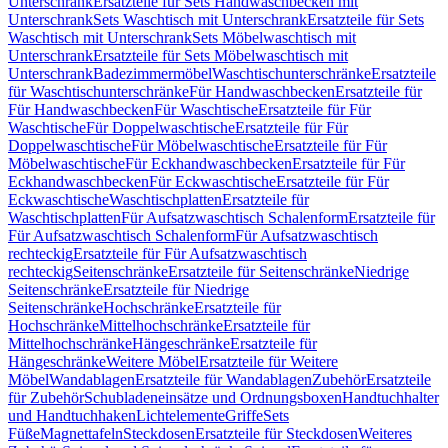
Unterschrank
Ersatzteile für Sets Handwaschbecken mit
Unterschrank
Sets Waschtisch mit Unterschrank
Ersatzteile für Sets
Waschtisch mit Unterschrank
Sets Möbelwaschtisch mit
Unterschrank
Ersatzteile für Sets Möbelwaschtisch mit
Unterschrank
Badezimmermöbel
Waschtischunterschränke
Ersatzteile
für Waschtischunterschränke
Für Handwaschbecken
Ersatzteile für
Für Handwaschbecken
Für Waschtische
Ersatzteile für Für
Waschtische
Für Doppelwaschtische
Ersatzteile für Für
Doppelwaschtische
Für Möbelwaschtische
Ersatzteile für Für
Möbelwaschtische
Für Eckhandwaschbecken
Ersatzteile für Für
Eckhandwaschbecken
Für Eckwaschtische
Ersatzteile für Für
Eckwaschtische
Waschtischplatten
Ersatzteile für
Waschtischplatten
Für Aufsatzwaschtisch Schalenform
Ersatzteile für
Für Aufsatzwaschtisch Schalenform
Für Aufsatzwaschtisch
rechteckig
Ersatzteile für Für Aufsatzwaschtisch
rechteckig
Seitenschränke
Ersatzteile für Seitenschränke
Niedrige
Seitenschränke
Ersatzteile für Niedrige
Seitenschränke
Hochschränke
Ersatzteile für
Hochschränke
Mittelhochschränke
Ersatzteile für
Mittelhochschränke
Hängeschränke
Ersatzteile für
Hängeschränke
Weitere Möbel
Ersatzteile für Weitere
Möbel
Wandablagen
Ersatzteile für Wandablagen
Zubehör
Ersatzteile
für Zubehör
Schubladeneinsätze und Ordnungsboxen
Handtuchhalter
und Handtuchhaken
Lichtelemente
Griffe
Sets
Füße
Magnettafeln
Steckdosen
Ersatzteile für Steckdosen
Weiteres