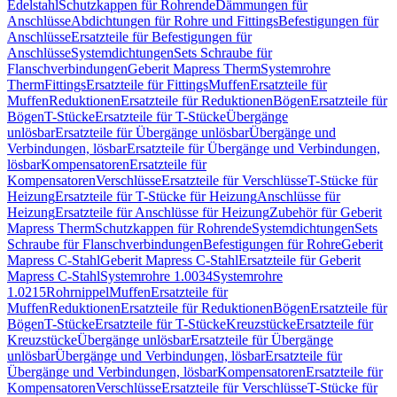
Edelstahl
Schutzkappen für Rohrende
Dämmungen für
Anschlüsse
Abdichtungen für Rohre und Fittings
Befestigungen für
Anschlüsse
Ersatzteile für Befestigungen für
Anschlüsse
Systemdichtungen
Sets Schraube für
Flanschverbindungen
Geberit Mapress Therm
Systemrohre
Therm
Fittings
Ersatzteile für Fittings
Muffen
Ersatzteile für
Muffen
Reduktionen
Ersatzteile für Reduktionen
Bögen
Ersatzteile für
Bögen
T-Stücke
Ersatzteile für T-Stücke
Übergänge
unlösbar
Ersatzteile für Übergänge unlösbar
Übergänge und
Verbindungen, lösbar
Ersatzteile für Übergänge und Verbindungen,
lösbar
Kompensatoren
Ersatzteile für
Kompensatoren
Verschlüsse
Ersatzteile für Verschlüsse
T-Stücke für
Heizung
Ersatzteile für T-Stücke für Heizung
Anschlüsse für
Heizung
Ersatzteile für Anschlüsse für Heizung
Zubehör für Geberit
Mapress Therm
Schutzkappen für Rohrende
Systemdichtungen
Sets
Schraube für Flanschverbindungen
Befestigungen für Rohre
Geberit
Mapress C-Stahl
Geberit Mapress C-Stahl
Ersatzteile für Geberit
Mapress C-Stahl
Systemrohre 1.0034
Systemrohre
1.0215
Rohrnippel
Muffen
Ersatzteile für
Muffen
Reduktionen
Ersatzteile für Reduktionen
Bögen
Ersatzteile für
Bögen
T-Stücke
Ersatzteile für T-Stücke
Kreuzstücke
Ersatzteile für
Kreuzstücke
Übergänge unlösbar
Ersatzteile für Übergänge
unlösbar
Übergänge und Verbindungen, lösbar
Ersatzteile für
Übergänge und Verbindungen, lösbar
Kompensatoren
Ersatzteile für
Kompensatoren
Verschlüsse
Ersatzteile für Verschlüsse
T-Stücke für