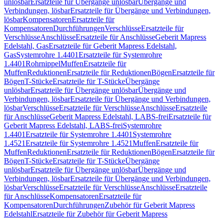
unlösbar
Ersatzteile für Übergänge unlösbar
Übergänge und
Verbindungen, lösbar
Ersatzteile für Übergänge und Verbindungen,
lösbar
Kompensatoren
Ersatzteile für
Kompensatoren
Durchführungen
Verschlüsse
Ersatzteile für
Verschlüsse
Anschlüsse
Ersatzteile für Anschlüsse
Geberit Mapress
Edelstahl, Gas
Ersatzteile für Geberit Mapress Edelstahl,
Gas
Systemrohre 1.4401
Ersatzteile für Systemrohre
1.4401
Rohrnippel
Muffen
Ersatzteile für
Muffen
Reduktionen
Ersatzteile für Reduktionen
Bögen
Ersatzteile für
Bögen
T-Stücke
Ersatzteile für T-Stücke
Übergänge
unlösbar
Ersatzteile für Übergänge unlösbar
Übergänge und
Verbindungen, lösbar
Ersatzteile für Übergänge und Verbindungen,
lösbar
Verschlüsse
Ersatzteile für Verschlüsse
Anschlüsse
Ersatzteile
für Anschlüsse
Geberit Mapress Edelstahl, LABS-frei
Ersatzteile für
Geberit Mapress Edelstahl, LABS-frei
Systemrohre
1.4401
Ersatzteile für Systemrohre 1.4401
Systemrohre
1.4521
Ersatzteile für Systemrohre 1.4521
Muffen
Ersatzteile für
Muffen
Reduktionen
Ersatzteile für Reduktionen
Bögen
Ersatzteile für
Bögen
T-Stücke
Ersatzteile für T-Stücke
Übergänge
unlösbar
Ersatzteile für Übergänge unlösbar
Übergänge und
Verbindungen, lösbar
Ersatzteile für Übergänge und Verbindungen,
lösbar
Verschlüsse
Ersatzteile für Verschlüsse
Anschlüsse
Ersatzteile
für Anschlüsse
Kompensatoren
Ersatzteile für
Kompensatoren
Durchführungen
Zubehör für Geberit Mapress
Edelstahl
Ersatzteile für Zubehör für Geberit Mapress