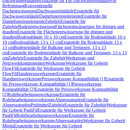
Dachwassereinläufe
Ersatzteile für Für Dachwassereinläufe
Für
Befestigung
Konventionelle
Dachentwässerung
Dachwassereinläufe
Ersatzteile für
Dachwassereinläufe
Dampfsperrenelemente
Ersatzteile für
Dampfsperrenelemente
Zubehör
Ersatzteile für
Zubehör
Bodenentwässerung
Flächenentwässerung für drinnen und
draußen
Ersatzteile für Flächenentwässerung für drinnen und
draußen
Bodenabläufe 10 x 10 cm
Ersatzteile für Bodenabläufe 10 x
10 cm
Bodenabläufe 13 x 13 cm
Ersatzteile für Bodenabläufe 13 x
13 cm
Bodeneinläufe für Balkone und Terrassen, 13 x 13
cm
Ersatzteile für Bodeneinläufe für Balkone und Terrassen, 13 x 13
cm
Zubehör
Ersatzteile für Zubehör
Werkzeuge und
Netzwerkkomponenten
Werkzeuge
Werkzeuge für Geberit
FlowFit
Ersatzteile für Werkzeuge für Geberit
FlowFit
Handpresswerkzeuge
Ersatzteile für
Handpresswerkzeuge
Presswerkzeuge Kompatibilität [1]
Ersatzteile
für Presswerkzeuge Kompatibilität [1]
Presswerkzeuge
Kompatibilität [2]
Ersatzteile für Presswerkzeuge Kompatibilität
[2]
Rohrbearbeitungswerkzeuge
Ersatzteile für
Rohrbearbeitungswerkzeuge
Abpressstopfen
Ersatzteile für
Abpressstopfen
Prüfmittel
Zubehör
Ersatzteile für Zubehör
Werkzeuge
für Geberit PushFit
Ersatzteile für Werkzeuge für Geberit
PushFit
Rohrbearbeitungswerkzeuge
Ersatzteile für
Rohrbearbeitungswerkzeuge
Abpressstopfen
Werkzeuge für Geberit
Mepla
Ersatzteile für Werkzeuge für Geberit