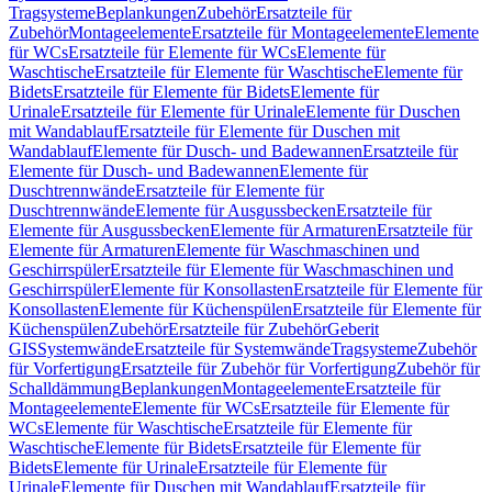
Tragsysteme
Beplankungen
Zubehör
Ersatzteile für
Zubehör
Montageelemente
Ersatzteile für Montageelemente
Elemente
für WCs
Ersatzteile für Elemente für WCs
Elemente für
Waschtische
Ersatzteile für Elemente für Waschtische
Elemente für
Bidets
Ersatzteile für Elemente für Bidets
Elemente für
Urinale
Ersatzteile für Elemente für Urinale
Elemente für Duschen
mit Wandablauf
Ersatzteile für Elemente für Duschen mit
Wandablauf
Elemente für Dusch- und Badewannen
Ersatzteile für
Elemente für Dusch- und Badewannen
Elemente für
Duschtrennwände
Ersatzteile für Elemente für
Duschtrennwände
Elemente für Ausgussbecken
Ersatzteile für
Elemente für Ausgussbecken
Elemente für Armaturen
Ersatzteile für
Elemente für Armaturen
Elemente für Waschmaschinen und
Geschirrspüler
Ersatzteile für Elemente für Waschmaschinen und
Geschirrspüler
Elemente für Konsollasten
Ersatzteile für Elemente für
Konsollasten
Elemente für Küchenspülen
Ersatzteile für Elemente für
Küchenspülen
Zubehör
Ersatzteile für Zubehör
Geberit
GIS
Systemwände
Ersatzteile für Systemwände
Tragsysteme
Zubehör
für Vorfertigung
Ersatzteile für Zubehör für Vorfertigung
Zubehör für
Schalldämmung
Beplankungen
Montageelemente
Ersatzteile für
Montageelemente
Elemente für WCs
Ersatzteile für Elemente für
WCs
Elemente für Waschtische
Ersatzteile für Elemente für
Waschtische
Elemente für Bidets
Ersatzteile für Elemente für
Bidets
Elemente für Urinale
Ersatzteile für Elemente für
Urinale
Elemente für Duschen mit Wandablauf
Ersatzteile für