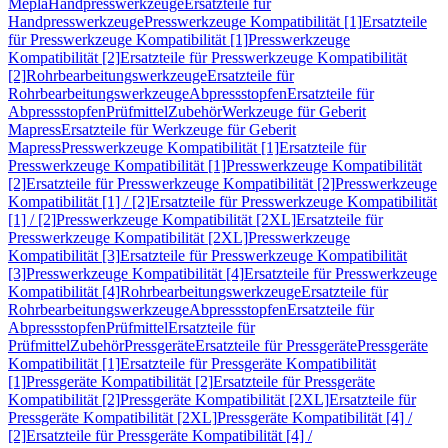
Mepla
Handpresswerkzeuge
Ersatzteile für
Handpresswerkzeuge
Presswerkzeuge Kompatibilität [1]
Ersatzteile
für Presswerkzeuge Kompatibilität [1]
Presswerkzeuge
Kompatibilität [2]
Ersatzteile für Presswerkzeuge Kompatibilität
[2]
Rohrbearbeitungswerkzeuge
Ersatzteile für
Rohrbearbeitungswerkzeuge
Abpressstopfen
Ersatzteile für
Abpressstopfen
Prüfmittel
Zubehör
Werkzeuge für Geberit
Mapress
Ersatzteile für Werkzeuge für Geberit
Mapress
Presswerkzeuge Kompatibilität [1]
Ersatzteile für
Presswerkzeuge Kompatibilität [1]
Presswerkzeuge Kompatibilität
[2]
Ersatzteile für Presswerkzeuge Kompatibilität [2]
Presswerkzeuge
Kompatibilität [1] / [2]
Ersatzteile für Presswerkzeuge Kompatibilität
[1] / [2]
Presswerkzeuge Kompatibilität [2XL]
Ersatzteile für
Presswerkzeuge Kompatibilität [2XL]
Presswerkzeuge
Kompatibilität [3]
Ersatzteile für Presswerkzeuge Kompatibilität
[3]
Presswerkzeuge Kompatibilität [4]
Ersatzteile für Presswerkzeuge
Kompatibilität [4]
Rohrbearbeitungswerkzeuge
Ersatzteile für
Rohrbearbeitungswerkzeuge
Abpressstopfen
Ersatzteile für
Abpressstopfen
Prüfmittel
Ersatzteile für
Prüfmittel
Zubehör
Pressgeräte
Ersatzteile für Pressgeräte
Pressgeräte
Kompatibilität [1]
Ersatzteile für Pressgeräte Kompatibilität
[1]
Pressgeräte Kompatibilität [2]
Ersatzteile für Pressgeräte
Kompatibilität [2]
Pressgeräte Kompatibilität [2XL]
Ersatzteile für
Pressgeräte Kompatibilität [2XL]
Pressgeräte Kompatibilität [4] /
[2]
Ersatzteile für Pressgeräte Kompatibilität [4] /