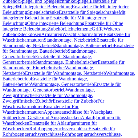
Zubehör
Spiegel und Spiegelschränke
Spiegel
Ersatzteile für
Spiegel
Mit integrierter Beleuchtung
Ersatzteile für Mit integrierter
Beleuchtung
Spiegelschränke
Ersatzteile für Spiegelschränke
Mit
integrierter Beleuchtung
Ersatzteile für Mit integrierter
Beleuchtung
Ohne integrierte Beleuchtung
Ersatzteile für Ohne
integrierte Beleuchtung
Zubehör
Lichtelemente
Griffe
Weiteres
Zubehör
Steckdosen
Armaturen
Waschtischarmaturen
Ersatzteile für
Waschtischarmaturen
Standmontage, Netzbetrieb
Ersatzteile für
Standmontage, Netzbetrieb
Standmontage, Batteriebetrieb
Ersatzteile
für Standmontage, Batteriebetrieb
Standmontage,
Generatorbetrieb
Ersatzteile für Standmontage,
Generatorbetrieb
Standmontage, Einhebelmischer
Ersatzteile für
Standmontage, Einhebelmischer
Wandmontage,
Netzbetrieb
Ersatzteile für Wandmontage, Netzbetrieb
Wandmontage,
Batteriebetrieb
Ersatzteile für Wandmontage,
Batteriebetrieb
Wandmontage, Generatorbetrieb
Ersatzteile für
Wandmontage, Generatorbetrieb
Wandmontage,
Zweigriffmischer
Ersatzteile für Wandmontage,
Zweigriffmischer
Zubehör
Ersatzteile für Zubehör
Für
Waschtischarmaturen
Ersatzteile für Für
Waschtischarmaturen
Apparateanschlüsse für Waschplatz,
Spülbecken, Geräte und Ausgussbecken
Ablaufgarnituren für
Waschbecken
Ersatzteile für Ablaufgarnituren für
Waschbecken
Rohrbogengeruchsverschlüsse
Ersatzteile für
Rohrbogengeruchsverschlüsse
Rohrbogengeruchsverschlüsse,