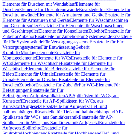
Elemente für Duschen mit Wandablauf
Elemente für
Duschen
Elemente für Duschtrennwände
Ersatzteile für Elemente für
Duschtrennwände
Elemente für Armaturen und Geräte
Ersatzteile für
Elemente für Armaturen und Geräte
Elemente für Waschmaschinen
und Geschirrspüler
Ersatzteile für Elemente für Waschmaschinen
und Geschirrspüler
Elemente für Konsollasten
Zubehör
Ersatzteile für
Zubehör
Zubehör
Ersatzteile für Zubehör
Für Systemwände
Ersatzteile
für Für Systemwände
Für Versorgungssysteme
Ersatzteile für Für
Versorgungssysteme
Für Entwässerung
Geberit
Kombifix
Montageelemente
Ersatzteile für
Montageelemente
Elemente für WCs
Ersatzteile für Elemente für
WCs
Elemente für Waschtische
Ersatzteile für Elemente für
Waschtische
Elemente für Bidets
Ersatzteile für Elemente für
Bidets
Elemente für Urinale
Ersatzteile für Elemente für
Urinale
Elemente für Duschen
Ersatzteile für Elemente für
Duschen
Zubehör
Ersatzteile für Zubehör
Für WC-Elemente
Für
Befestigungen
Ersatzteile für Für
Befestigungen
Aufputzspülkästen
AP-Spülkästen für WCs, aus
Kunststoff
Ersatzteile für AP-Spülkästen für WCs, aus
Kunststoff
Aufgesetzt
Ersatzteile für Aufgesetzt
Tief- und
halbhochhängend
Ersatzteile für Tief- und halbhochhängend
AP-
Spülkästen für WCs, aus Sanitärkeramik
Ersatzteile für AP-
Spülkästen für WCs, aus Sanitärkeramik
Aufgesetzt
Ersatzteile für
Aufgesetzt
Spülrohre
Ersatzteile für
Spülrohre
Hochhängend
Ersatzteile für Hochhängend
Tief- und