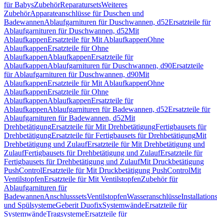
für Babys
Zubehör
Reparatursets
Weiteres
Zubehör
Apparateanschlüsse für Duschen und
Badewannen
Ablaufgarnituren für Duschwannen, d52
Ersatzteile für
Ablaufgarnituren für Duschwannen, d52
Mit
Ablaufkappen
Ersatzteile für Mit Ablaufkappen
Ohne
Ablaufkappen
Ersatzteile für Ohne
Ablaufkappen
Ablaufkappen
Ersatzteile für
Ablaufkappen
Ablaufgarnituren für Duschwannen, d90
Ersatzteile
für Ablaufgarnituren für Duschwannen, d90
Mit
Ablaufkappen
Ersatzteile für Mit Ablaufkappen
Ohne
Ablaufkappen
Ersatzteile für Ohne
Ablaufkappen
Ablaufkappen
Ersatzteile für
Ablaufkappen
Ablaufgarnituren für Badewannen, d52
Ersatzteile für
Ablaufgarnituren für Badewannen, d52
Mit
Drehbetätigung
Ersatzteile für Mit Drehbetätigung
Fertigbausets für
Drehbetätigung
Ersatzteile für Fertigbausets für Drehbetätigung
Mit
Drehbetätigung und Zulauf
Ersatzteile für Mit Drehbetätigung und
Zulauf
Fertigbausets für Drehbetätigung und Zulauf
Ersatzteile für
Fertigbausets für Drehbetätigung und Zulauf
Mit Druckbetätigung
PushControl
Ersatzteile für Mit Druckbetätigung PushControl
Mit
Ventilstopfen
Ersatzteile für Mit Ventilstopfen
Zubehör für
Ablaufgarnituren für
Badewannen
Anschlusssets
Ventilstopfen
Wasseranschlüsse
Installation
und Spülsysteme
Geberit Duofix
Systemwände
Ersatzteile für
Systemwände
Tragsysteme
Ersatzteile für