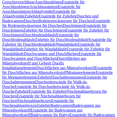
Geruchsverschlüsse
Anschlussbögen
Ersatzteile für
Anschlussbögen
Anschlussstutzen
Ersatzteile für
Anschlussstutzen
Ablaufventile
Ersatzteile für
Ablaufventile
Zubehör
Ersatzteile für Zubehör
Duschen und
Badewannen
Duschen
Bodenentwässerung für Duschen
Ersatzteile
für Bodenentwässerung für Duschen
Duschrinnen
Ersatzteile für
Duschrinnen
Zubehör für Duschrinnen
Ersatzteile für Zubehör für
Duschrinnen
Duschbodenabläufe
Ersatzteile für
Duschbodenabläufe
Zubehör für Duschbodenabläufe
Ersatzteile für
Zubehör für Duschbodenabläufe
Wandabläufe
Ersatzteile für
Wandabläufe
Zubehör für Wandabläufe
Ersatzteile für Zubehör für
Wandabläufe
Duschwannen und Duschflächen
Ersatzteile für
Duschwannen und Duschflächen
Duschflächen aus
Mineralwerkstoff und Geberit Duofix
Installationselemente
Duschflächen aus Mineralwerkstoff
Ersatzteile
für Duschflächen aus Mineralwerkstoff
Montageelemente
Ersatzteile
für Montageelemente
Zubehör
Duschabtrennungen
Ersatzteile für
Duschabtrennungen
Duschseitenwände für Walk-in-
Dusche
Ersatzteile für Duschseitenwände für Walk-in-
Dusche
Zubehör
Ersatzteile für Zubehör
Nischenablageboxen für
Duschen
Ersatzteile für Nischenablageboxen für
Duschen
Nischenablageboxen
Ersatzteile für
Nischenablageboxen
Zubehör
Badewannen
Badewannen aus
Mineralwerkstoff
Ersatzteile für Badewannen aus
Mineralwerkstoff
Badewannen für Babys
Ersatzteile für Badewannen