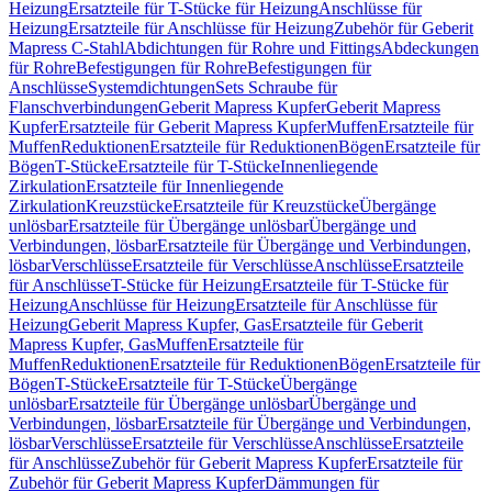
Heizung
Ersatzteile für T-Stücke für Heizung
Anschlüsse für
Heizung
Ersatzteile für Anschlüsse für Heizung
Zubehör für Geberit
Mapress C-Stahl
Abdichtungen für Rohre und Fittings
Abdeckungen
für Rohre
Befestigungen für Rohre
Befestigungen für
Anschlüsse
Systemdichtungen
Sets Schraube für
Flanschverbindungen
Geberit Mapress Kupfer
Geberit Mapress
Kupfer
Ersatzteile für Geberit Mapress Kupfer
Muffen
Ersatzteile für
Muffen
Reduktionen
Ersatzteile für Reduktionen
Bögen
Ersatzteile für
Bögen
T-Stücke
Ersatzteile für T-Stücke
Innenliegende
Zirkulation
Ersatzteile für Innenliegende
Zirkulation
Kreuzstücke
Ersatzteile für Kreuzstücke
Übergänge
unlösbar
Ersatzteile für Übergänge unlösbar
Übergänge und
Verbindungen, lösbar
Ersatzteile für Übergänge und Verbindungen,
lösbar
Verschlüsse
Ersatzteile für Verschlüsse
Anschlüsse
Ersatzteile
für Anschlüsse
T-Stücke für Heizung
Ersatzteile für T-Stücke für
Heizung
Anschlüsse für Heizung
Ersatzteile für Anschlüsse für
Heizung
Geberit Mapress Kupfer, Gas
Ersatzteile für Geberit
Mapress Kupfer, Gas
Muffen
Ersatzteile für
Muffen
Reduktionen
Ersatzteile für Reduktionen
Bögen
Ersatzteile für
Bögen
T-Stücke
Ersatzteile für T-Stücke
Übergänge
unlösbar
Ersatzteile für Übergänge unlösbar
Übergänge und
Verbindungen, lösbar
Ersatzteile für Übergänge und Verbindungen,
lösbar
Verschlüsse
Ersatzteile für Verschlüsse
Anschlüsse
Ersatzteile
für Anschlüsse
Zubehör für Geberit Mapress Kupfer
Ersatzteile für
Zubehör für Geberit Mapress Kupfer
Dämmungen für