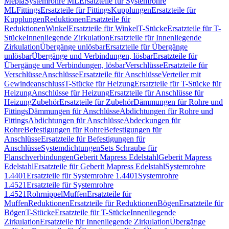
Mepla
Systemrohre ML
Ersatzteile für Systemrohre
ML
Fittings
Ersatzteile für Fittings
Kupplungen
Ersatzteile für
Kupplungen
Reduktionen
Ersatzteile für
Reduktionen
Winkel
Ersatzteile für Winkel
T-Stücke
Ersatzteile für T-
Stücke
Innenliegende Zirkulation
Ersatzteile für Innenliegende
Zirkulation
Übergänge unlösbar
Ersatzteile für Übergänge
unlösbar
Übergänge und Verbindungen, lösbar
Ersatzteile für
Übergänge und Verbindungen, lösbar
Verschlüsse
Ersatzteile für
Verschlüsse
Anschlüsse
Ersatzteile für Anschlüsse
Verteiler mit
Gewindeanschluss
T-Stücke für Heizung
Ersatzteile für T-Stücke für
Heizung
Anschlüsse für Heizung
Ersatzteile für Anschlüsse für
Heizung
Zubehör
Ersatzteile für Zubehör
Dämmungen für Rohre und
Fittings
Dämmungen für Anschlüsse
Abdichtungen für Rohre und
Fittings
Abdichtungen für Anschlüsse
Abdeckungen für
Rohre
Befestigungen für Rohre
Befestigungen für
Anschlüsse
Ersatzteile für Befestigungen für
Anschlüsse
Systemdichtungen
Sets Schraube für
Flanschverbindungen
Geberit Mapress Edelstahl
Geberit Mapress
Edelstahl
Ersatzteile für Geberit Mapress Edelstahl
Systemrohre
1.4401
Ersatzteile für Systemrohre 1.4401
Systemrohre
1.4521
Ersatzteile für Systemrohre
1.4521
Rohrnippel
Muffen
Ersatzteile für
Muffen
Reduktionen
Ersatzteile für Reduktionen
Bögen
Ersatzteile für
Bögen
T-Stücke
Ersatzteile für T-Stücke
Innenliegende
Zirkulation
Ersatzteile für Innenliegende Zirkulation
Übergänge