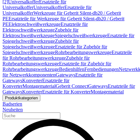
[2]
Universalkoffer
Ersatzteile für
Universalkoffer
Universalkoffer
Ersatzteile für
Universalkoffer
Werkzeuge für Geberit Silent-db20 / Geberit
PE
Ersatzteile für Werkzeuge für Geberit Silent-db20 / Geberit
PE
Elektroschweißwerkzeuge
Ersatzteile für
Elektroschweißwerkzeuge
Zubehör für
Elektroschweißwerkzeuge
Spiegelschweißwerkzeuge
Ersatzteile für
Spiegelschweißwerkzeuge
Zubehör für
Spiegelschweißwerkzeuge
Ersatzteile für Zubehör für
Spiegelschweißwerkzeuge
Rohrbearbeitungswerkzeuge
Ersatzteile
für Rohrbearbeitungswerkzeuge
Zubehör für
Rohrbearbeitungswerkzeuge
Ersatzteile für Zubehör für
Rohrbearbeitungswerkzeuge
Bedienhilfen
Fernbedienungen
Netzwerk
für Netzwerkkomponenten
Gateways
Ersatzteile für
Gateways
Konverter
Ersatzteile für
Konverter
Montagematerial
Geberit Connect
Gateways
Ersatzteile für
Gateways
Konverter
Ersatzteile für Konverter
Montagematerial
Produktkategorien
Badserien
Neuheiten