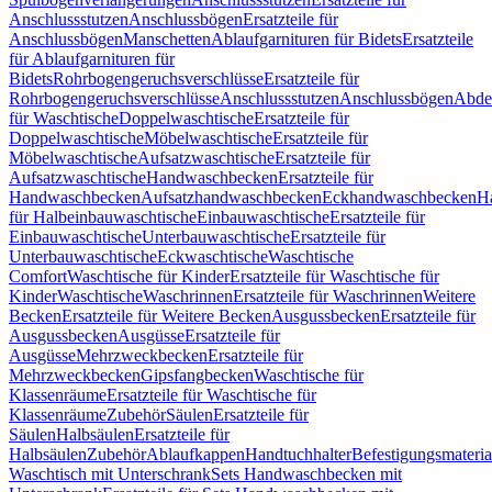
Anschlussstutzen
Anschlussbögen
Ersatzteile für
Anschlussbögen
Manschetten
Ablaufgarnituren für Bidets
Ersatzteile
für Ablaufgarnituren für
Bidets
Rohrbogengeruchsverschlüsse
Ersatzteile für
Rohrbogengeruchsverschlüsse
Anschlussstutzen
Anschlussbögen
Abde
für Waschtische
Doppelwaschtische
Ersatzteile für
Doppelwaschtische
Möbelwaschtische
Ersatzteile für
Möbelwaschtische
Aufsatzwaschtische
Ersatzteile für
Aufsatzwaschtische
Handwaschbecken
Ersatzteile für
Handwaschbecken
Aufsatzhandwaschbecken
Eckhandwaschbecken
H
für Halbeinbauwaschtische
Einbauwaschtische
Ersatzteile für
Einbauwaschtische
Unterbauwaschtische
Ersatzteile für
Unterbauwaschtische
Eckwaschtische
Waschtische
Comfort
Waschtische für Kinder
Ersatzteile für Waschtische für
Kinder
Waschtische
Waschrinnen
Ersatzteile für Waschrinnen
Weitere
Becken
Ersatzteile für Weitere Becken
Ausgussbecken
Ersatzteile für
Ausgussbecken
Ausgüsse
Ersatzteile für
Ausgüsse
Mehrzweckbecken
Ersatzteile für
Mehrzweckbecken
Gipsfangbecken
Waschtische für
Klassenräume
Ersatzteile für Waschtische für
Klassenräume
Zubehör
Säulen
Ersatzteile für
Säulen
Halbsäulen
Ersatzteile für
Halbsäulen
Zubehör
Ablaufkappen
Handtuchhalter
Befestigungsmateria
Waschtisch mit Unterschrank
Sets Handwaschbecken mit