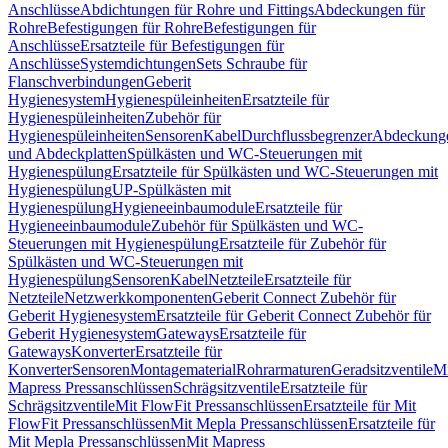
Anschlüsse
Abdichtungen für Rohre und Fittings
Abdeckungen für
Rohre
Befestigungen für Rohre
Befestigungen für
Anschlüsse
Ersatzteile für Befestigungen für
Anschlüsse
Systemdichtungen
Sets Schraube für
Flanschverbindungen
Geberit
Hygienesystem
Hygienespüleinheiten
Ersatzteile für
Hygienespüleinheiten
Zubehör für
Hygienespüleinheiten
Sensoren
Kabel
Durchflussbegrenzer
Abdeckung
und Abdeckplatten
Spülkästen und WC-Steuerungen mit
Hygienespülung
Ersatzteile für Spülkästen und WC-Steuerungen mit
Hygienespülung
UP-Spülkästen mit
Hygienespülung
Hygieneeinbaumodule
Ersatzteile für
Hygieneeinbaumodule
Zubehör für Spülkästen und WC-
Steuerungen mit Hygienespülung
Ersatzteile für Zubehör für
Spülkästen und WC-Steuerungen mit
Hygienespülung
Sensoren
Kabel
Netzteile
Ersatzteile für
Netzteile
Netzwerkkomponenten
Geberit Connect Zubehör für
Geberit Hygienesystem
Ersatzteile für Geberit Connect Zubehör für
Geberit Hygienesystem
Gateways
Ersatzteile für
Gateways
Konverter
Ersatzteile für
Konverter
Sensoren
Montagematerial
Rohrarmaturen
Geradsitzventile
Mi
Mapress Pressanschlüssen
Schrägsitzventile
Ersatzteile für
Schrägsitzventile
Mit FlowFit Pressanschlüssen
Ersatzteile für Mit
FlowFit Pressanschlüssen
Mit Mepla Pressanschlüssen
Ersatzteile für
Mit Mepla Pressanschlüssen
Mit Mapress