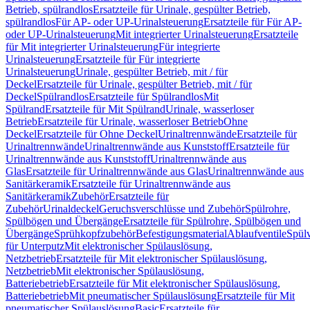
Betrieb, spülrandlos
Ersatzteile für Urinale, gespülter Betrieb,
spülrandlos
Für AP- oder UP-Urinalsteuerung
Ersatzteile für Für AP-
oder UP-Urinalsteuerung
Mit integrierter Urinalsteuerung
Ersatzteile
für Mit integrierter Urinalsteuerung
Für integrierte
Urinalsteuerung
Ersatzteile für Für integrierte
Urinalsteuerung
Urinale, gespülter Betrieb, mit / für
Deckel
Ersatzteile für Urinale, gespülter Betrieb, mit / für
Deckel
Spülrandlos
Ersatzteile für Spülrandlos
Mit
Spülrand
Ersatzteile für Mit Spülrand
Urinale, wasserloser
Betrieb
Ersatzteile für Urinale, wasserloser Betrieb
Ohne
Deckel
Ersatzteile für Ohne Deckel
Urinaltrennwände
Ersatzteile für
Urinaltrennwände
Urinaltrennwände aus Kunststoff
Ersatzteile für
Urinaltrennwände aus Kunststoff
Urinaltrennwände aus
Glas
Ersatzteile für Urinaltrennwände aus Glas
Urinaltrennwände aus
Sanitärkeramik
Ersatzteile für Urinaltrennwände aus
Sanitärkeramik
Zubehör
Ersatzteile für
Zubehör
Urinaldeckel
Geruchsverschlüsse und Zubehör
Spülrohre,
Spülbögen und Übergänge
Ersatzteile für Spülrohre, Spülbögen und
Übergänge
Sprühkopfzubehör
Befestigungsmaterial
Ablaufventile
Spülv
für Unterputz
Mit elektronischer Spülauslösung,
Netzbetrieb
Ersatzteile für Mit elektronischer Spülauslösung,
Netzbetrieb
Mit elektronischer Spülauslösung,
Batteriebetrieb
Ersatzteile für Mit elektronischer Spülauslösung,
Batteriebetrieb
Mit pneumatischer Spülauslösung
Ersatzteile für Mit
pneumatischer Spülauslösung
Basic
Ersatzteile für