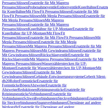
Pressanschlüssen
Ersatzteile für Mit Mapress
Pressanschlüssen
Probenahmeventile
Entleerventile
Kugelhähne
Ersatzt
für Kugelhähne
Mit FlowFit Pressanschlüssen
Ersatzteile für Mit
FlowFit Pressanschlüssen
Mit Mepla Pressanschlüssen
Ersatzteile für
Mit Mepla Pressanschlüssen
Mit Mapress
Pressanschlüssen
Ersatzteile für Mit Mapress
Pressanschlüssen
Kugelhähne für UP-Montage
Ersatzteile für
Kugelhähne für UP-Montage
Mit FlowFit
Pressanschlüssen
Ersatzteile für Mit FlowFit Pressanschlüssen
Mit
Mepla Pressanschlüssen
Ersatzteile für Mit Mepla
Pressanschlüssen
Mit Mapress Pressanschlüssen
Ersatzteile für Mit
Mapress Pressanschlüssen
Mit Gewindeanschlüssen
Ersatzteile für
Mit Gewindeanschlüssen
Rückschlagventile
Ersatzteile für
Rückschlagventile
Mit Mapress Pressanschlüssen
Ersatzteile für Mit
Mapress Pressanschlüssen
Wasserzählerstrecken für UP-
Montage
Ersatzteile für Wasserzählerstrecken für UP-Montage
Mit
Gewindeanschlüssen
Ersatzteile für Mit
Gewindeanschlüssen
Gebäude-Entwässerungssysteme
Geberit Silent-
db20
Rohre
Formstücke
Ersatzteile für
Formstücke
Bögen
Abzweige
Ersatzteile für
Abzweige
Reduktionen
Reinigungsstücke
Ersatzteile für
Reinigungsstücke
Verbindungen
Ersatzteile für
Verbindungen
Schweißverbindungen
Steckverbindungen
Ersatzteile
für Steckverbindungen
Spannverbindungen
Übergänge auf andere
Werkstoffe
Ersatzteile für Übergänge auf andere