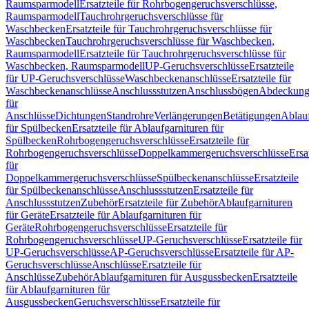
Raumsparmodell
Ersatzteile für Rohrbogengeruchsverschlüsse,
Raumsparmodell
Tauchrohrgeruchsverschlüsse für
Waschbecken
Ersatzteile für Tauchrohrgeruchsverschlüsse für
Waschbecken
Tauchrohrgeruchsverschlüsse für Waschbecken,
Raumsparmodell
Ersatzteile für Tauchrohrgeruchsverschlüsse für
Waschbecken, Raumsparmodell
UP-Geruchsverschlüsse
Ersatzteile
für UP-Geruchsverschlüsse
Waschbeckenanschlüsse
Ersatzteile für
Waschbeckenanschlüsse
Anschlussstutzen
Anschlussbögen
Abdeckung
für
Anschlüsse
Dichtungen
Standrohre
Verlängerungen
Betätigungen
Ablauf
für Spülbecken
Ersatzteile für Ablaufgarnituren für
Spülbecken
Rohrbogengeruchsverschlüsse
Ersatzteile für
Rohrbogengeruchsverschlüsse
Doppelkammergeruchsverschlüsse
Ersa
für
Doppelkammergeruchsverschlüsse
Spülbeckenanschlüsse
Ersatzteile
für Spülbeckenanschlüsse
Anschlussstutzen
Ersatzteile für
Anschlussstutzen
Zubehör
Ersatzteile für Zubehör
Ablaufgarnituren
für Geräte
Ersatzteile für Ablaufgarnituren für
Geräte
Rohrbogengeruchsverschlüsse
Ersatzteile für
Rohrbogengeruchsverschlüsse
UP-Geruchsverschlüsse
Ersatzteile für
UP-Geruchsverschlüsse
AP-Geruchsverschlüsse
Ersatzteile für AP-
Geruchsverschlüsse
Anschlüsse
Ersatzteile für
Anschlüsse
Zubehör
Ablaufgarnituren für Ausgussbecken
Ersatzteile
für Ablaufgarnituren für
Ausgussbecken
Geruchsverschlüsse
Ersatzteile für