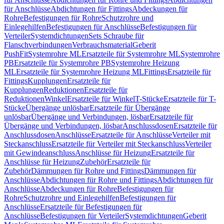
für Anschlüsse
Abdichtungen für Fittings
Abdeckungen für
Rohre
Befestigungen für Rohre
Schutzrohre und
Einlegehilfen
Befestigungen für Anschlüsse
Befestigungen für
Verteiler
Systemdichtungen
Sets Schraube für
Flanschverbindungen
Verbrauchsmaterial
Geberit
PushFit
Systemrohre ML
Ersatzteile für Systemrohre ML
Systemrohre
PB
Ersatzteile für Systemrohre PB
Systemrohre Heizung
ML
Ersatzteile für Systemrohre Heizung ML
Fittings
Ersatzteile für
Fittings
Kupplungen
Ersatzteile für
Kupplungen
Reduktionen
Ersatzteile für
Reduktionen
Winkel
Ersatzteile für Winkel
T-Stücke
Ersatzteile für T-
Stücke
Übergänge unlösbar
Ersatzteile für Übergänge
unlösbar
Übergänge und Verbindungen, lösbar
Ersatzteile für
Übergänge und Verbindungen, lösbar
Anschlussdosen
Ersatzteile für
Anschlussdosen
Anschlüsse
Ersatzteile für Anschlüsse
Verteiler mit
Steckanschluss
Ersatzteile für Verteiler mit Steckanschluss
Verteiler
mit Gewindeanschluss
Anschlüsse für Heizung
Ersatzteile für
Anschlüsse für Heizung
Zubehör
Ersatzteile für
Zubehör
Dämmungen für Rohre und Fittings
Dämmungen für
Anschlüsse
Abdichtungen für Rohre und Fittings
Abdichtungen für
Anschlüsse
Abdeckungen für Rohre
Befestigungen für
Rohre
Schutzrohre und Einlegehilfen
Befestigungen für
Anschlüsse
Ersatzteile für Befestigungen für
Anschlüsse
Befestigungen für Verteiler
Systemdichtungen
Geberit