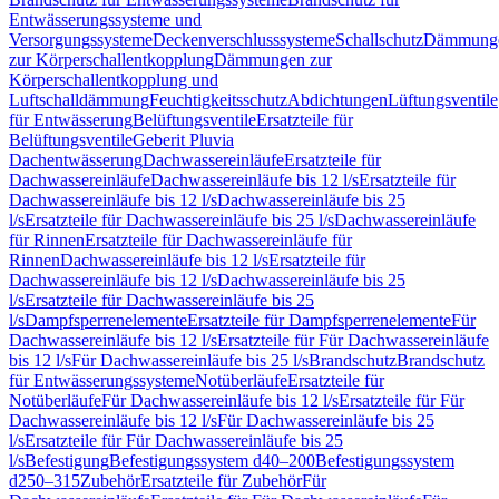
Entwässerungssysteme und
Versorgungssysteme
Deckenverschlusssysteme
Schallschutz
Dämmung
zur Körperschallentkopplung
Dämmungen zur
Körperschallentkopplung und
Luftschalldämmung
Feuchtigkeitsschutz
Abdichtungen
Lüftungsventile
für Entwässerung
Belüftungsventile
Ersatzteile für
Belüftungsventile
Geberit Pluvia
Dachentwässerung
Dachwassereinläufe
Ersatzteile für
Dachwassereinläufe
Dachwassereinläufe bis 12 l/s
Ersatzteile für
Dachwassereinläufe bis 12 l/s
Dachwassereinläufe bis 25
l/s
Ersatzteile für Dachwassereinläufe bis 25 l/s
Dachwassereinläufe
für Rinnen
Ersatzteile für Dachwassereinläufe für
Rinnen
Dachwassereinläufe bis 12 l/s
Ersatzteile für
Dachwassereinläufe bis 12 l/s
Dachwassereinläufe bis 25
l/s
Ersatzteile für Dachwassereinläufe bis 25
l/s
Dampfsperrenelemente
Ersatzteile für Dampfsperrenelemente
Für
Dachwassereinläufe bis 12 l/s
Ersatzteile für Für Dachwassereinläufe
bis 12 l/s
Für Dachwassereinläufe bis 25 l/s
Brandschutz
Brandschutz
für Entwässerungssysteme
Notüberläufe
Ersatzteile für
Notüberläufe
Für Dachwassereinläufe bis 12 l/s
Ersatzteile für Für
Dachwassereinläufe bis 12 l/s
Für Dachwassereinläufe bis 25
l/s
Ersatzteile für Für Dachwassereinläufe bis 25
l/s
Befestigung
Befestigungssystem d40–200
Befestigungssystem
d250–315
Zubehör
Ersatzteile für Zubehör
Für