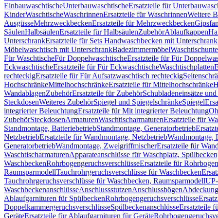
Einbauwaschtische
Unterbauwaschtische
Ersatzteile für Unterbauwasc
Kinder
Waschtische
Waschrinnen
Ersatzteile für Waschrinnen
Weitere 
Ausgüsse
Mehrzweckbecken
Ersatzteile für Mehrzweckbecken
Gipsfa
Säulen
Halbsäulen
Ersatzteile für Halbsäulen
Zubehör
Ablaufkappen
Ha
Unterschrank
Ersatzteile für Sets Handwaschbecken mit Unterschrank
Möbelwaschtisch mit Unterschrank
Badezimmermöbel
Waschtischunte
Für Waschtische
Für Doppelwaschtische
Ersatzteile für Für Doppelwa
Eckwaschtische
Ersatzteile für Für Eckwaschtische
Waschtischplatten
E
rechteckig
Ersatzteile für Für Aufsatzwaschtisch rechteckig
Seitenschr
Hochschränke
Mittelhochschränke
Ersatzteile für Mittelhochschränke
H
Wandablagen
Zubehör
Ersatzteile für Zubehör
Schubladeneinsätze un
Steckdosen
Weiteres Zubehör
Spiegel und Spiegelschränke
Spiegel
Ersa
integrierter Beleuchtung
Ersatzteile für Mit integrierter Beleuchtung
Oh
Zubehör
Steckdosen
Armaturen
Waschtischarmaturen
Ersatzteile für W
Standmontage, Batteriebetrieb
Standmontage, Generatorbetrieb
Ersatzt
Netzbetrieb
Ersatzteile für Wandmontage, Netzbetrieb
Wandmontage, Ba
Generatorbetrieb
Wandmontage, Zweigriffmischer
Ersatzteile für Wa
Waschtischarmaturen
Apparateanschlüsse für Waschplatz, Spülbecke
Waschbecken
Rohrbogengeruchsverschlüsse
Ersatzteile für Rohrboge
Raumsparmodell
Tauchrohrgeruchsverschlüsse für Waschbecken
Ersat
Tauchrohrgeruchsverschlüsse für Waschbecken, Raumsparmodell
UP-
Waschbeckenanschlüsse
Anschlussstutzen
Anschlussbögen
Abdeckung
Ablaufgarnituren für Spülbecken
Rohrbogengeruchsverschlüsse
Ersatz
Doppelkammergeruchsverschlüsse
Spülbeckenanschlüsse
Ersatzteile 
Geräte
Ersatzteile für Ablaufgarnituren für Geräte
Rohrbogengeruchsve