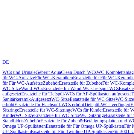
DE
WCs und Urinale
Geberit AquaClean Dusch-WCs
WC-Komplettanlag
für WC-Aufsätze
Für WC-Keramiken
Ersatzteile für Für WC-Kerami
für Für WC-Aufsätze
Zubehör
Ersatzteile für Zubehör
Für WC-Komplet
WC-Sitze
Wand-WCs
Ersatzteile für Wand-WCs
Tiefspül-WCs
Ersatzt
aufgesetzt
Ersatzteile für Tiefspül-WCs für AP-Spülkasten aufgesetzt
T
Sanitärkeramik
Aufgesetzt
WC-Sitze
Ersatzteile für WC-Sitze
WC-Sitze
erhöht
Ersatzteile für Flachspül-WCs erhöht
Tiefspül-WCs verlängert
E
Sitzringe
Ersatzteile für WC-Sitzringe
WCs für Kinder
Ersatzteile für 
Kinder
WC-Sitze
Ersatzteile für WC-Sitze
WC-Sitzringe
Ersatzteile fü
Standbidets
Zubehör
Ersatzteile für Zubehör
Betätigungsplatten und W
Omega UP-Spülkästen
Ersatzteile für Für Omega UP-Spülkästen
Für 
UP-Spülkästen
Ersatzteile für Für Twinline UP-Spülkästen
Für 300T U