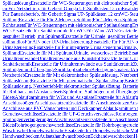
Spülauslösung
Ersatzteile für WC-Steuerungen mit elektronischer Spü
cm
Für Netzbetrieb, für Geberit Omega UP-Spülkästen 12 cm
Ersatzte
Für Batteriebetrieb, für Geberit Sigma UP-Spülkästen 12 cm
WC-Steue
Spülung
Ersatzteile für Für 2-Mengen-Spülung
Für 1-Mengen-Spülun
Rohbausets
Für WC-Steuerungen mit elektronischer Spülauslösung
Er
WCs
Ersatzteile für Sanitärmodule für WCs
Für Wand-WCs
Ersatztei
gespülter Betrieb, mit Spülrand
Ersatzteile für Urinale, gespülter Betr
spülrandlos
Für AP- oder UP-Urinalsteuerung
Ersatzteile für Für AP-
Urinalsteuerung
Ersatzteile für Für integrierte Urinalsteuerung
Urinale,
Spülrand
Ersatzteile für Mit Spülrand
Urinale, wasserloser Betrieb
Ersat
Urinaltrennwände
Urinaltrennwände aus Kunststoff
Ersatzteile für Ur
Sanitärkeramik
Ersatzteile für Urinaltrennwände aus Sanitärkeramik
Zu
Spülbögen und Übergänge
Sprühkopfzubehör
Befestigungsmaterial
Abl
Netzbetrieb
Ersatzteile für Mit elektronischer Spülauslösung, Netzbetr
Spülauslösung
Ersatzteile für Mit pneumatischer Spülauslösung
Basic
E
Spülauslösung, Netzbetrieb
Mit elektronischer Spülauslösung, Batterie
für Rohbau- und Austauschsets
Spülrohre, Spülbögen und Übergänge
Bidets
Ablaufgarnituren für WCs und Ausgüsse
Ersatzteile für Ablau
Anschlussbögen
Anschlussstutzen
Ersatzteile für Anschlussstutzen
Ansc
Anschlüsse aus PVC
Manschetten und Deckkappen
Ablaufgarnituren 
Geruchsverschlüsse
Ersatzteile für UP-Geruchsverschlüsse
Rohrbogeng
Spülbogenverlängerungen
Anschlussstutzen
Ersatzteile für Anschlusss
Bidets
Rohrbogengeruchsverschlüsse
Ersatzteile für Rohrbogengeruch
Waschtische
Doppelwaschtische
Ersatzteile für Doppelwaschtische
Möb
Handwaschbecken
Aufsatzhandwaschbecken
Eckhandwaschbecken
H