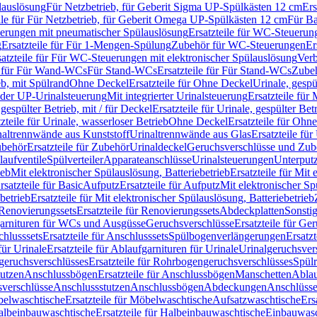
lauslösung
Für Netzbetrieb, für Geberit Sigma UP-Spülkästen 12 cm
Ers
ile für Für Netzbetrieb, für Geberit Omega UP-Spülkästen 12 cm
Für Ba
rungen mit pneumatischer Spülauslösung
Ersatzteile für WC-Steuerun
g
Ersatzteile für Für 1-Mengen-Spülung
Zubehör für WC-Steuerungen
Er
satzteile für Für WC-Steuerungen mit elektronischer Spülauslösung
Ver
le für Für Wand-WCs
Für Stand-WCs
Ersatzteile für Für Stand-WCs
Zube
ieb, mit Spülrand
Ohne Deckel
Ersatzteile für Ohne Deckel
Urinale, gespü
 oder UP-Urinalsteuerung
Mit integrierter Urinalsteuerung
Ersatzteile für 
 gespülter Betrieb, mit / für Deckel
Ersatzteile für Urinale, gespülter Bet
zteile für Urinale, wasserloser Betrieb
Ohne Deckel
Ersatzteile für Ohn
inaltrennwände aus Kunststoff
Urinaltrennwände aus Glas
Ersatzteile fü
behör
Ersatzteile für Zubehör
Urinaldeckel
Geruchsverschlüsse und Zub
aufventile
Spülverteiler
Apparateanschlüsse
Urinalsteuerungen
Unterput
ieb
Mit elektronischer Spülauslösung, Batteriebetrieb
Ersatzteile für Mit
rsatzteile für Basic
Aufputz
Ersatzteile für Aufputz
Mit elektronischer Sp
betrieb
Ersatzteile für Mit elektronischer Spülauslösung, Batteriebetrieb
Renovierungssets
Ersatzteile für Renovierungssets
Abdeckplatten
Sonsti
fgarnituren für WCs und Ausgüsse
Geruchsverschlüsse
Ersatzteile für Ge
hlusssets
Ersatzteile für Anschlusssets
Spülbogenverlängerungen
Ersatz
für Urinale
Ersatzteile für Ablaufgarnituren für Urinale
Urinalgeruchsver
eruchsverschlüsses
Ersatzteile für Rohrbogengeruchsverschlüsses
Spül
tutzen
Anschlussbögen
Ersatzteile für Anschlussbögen
Manschetten
Ablau
sverschlüsse
Anschlussstutzen
Anschlussbögen
Abdeckungen
Anschlüss
elwaschtische
Ersatzteile für Möbelwaschtische
Aufsatzwaschtische
Ers
albeinbauwaschtische
Ersatzteile für Halbeinbauwaschtische
Einbauwasc