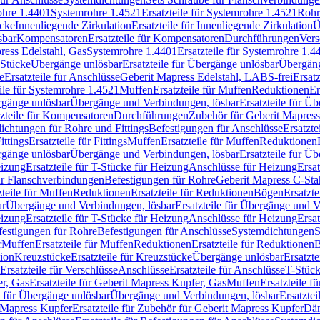
rohre 1.4401
Systemrohre 1.4521
Ersatzteile für Systemrohre 1.4521
Rohr
ücke
Innenliegende Zirkulation
Ersatzteile für Innenliegende Zirkulation
Ü
sbar
Kompensatoren
Ersatzteile für Kompensatoren
Durchführungen
Vers
press Edelstahl, Gas
Systemrohre 1.4401
Ersatzteile für Systemrohre 1.4
-Stücke
Übergänge unlösbar
Ersatzteile für Übergänge unlösbar
Übergäng
e
Ersatzteile für Anschlüsse
Geberit Mapress Edelstahl, LABS-frei
Ersat
eile für Systemrohre 1.4521
Muffen
Ersatzteile für Muffen
Reduktionen
Er
ergänge unlösbar
Übergänge und Verbindungen, lösbar
Ersatzteile für Ü
tzteile für Kompensatoren
Durchführungen
Zubehör für Geberit Mapress
ichtungen für Rohre und Fittings
Befestigungen für Anschlüsse
Ersatzte
ittings
Ersatzteile für Fittings
Muffen
Ersatzteile für Muffen
Reduktionen
ergänge unlösbar
Übergänge und Verbindungen, lösbar
Ersatzteile für Ü
eizung
Ersatzteile für T-Stücke für Heizung
Anschlüsse für Heizung
Ersat
ür Flanschverbindungen
Befestigungen für Rohre
Geberit Mapress C-Sta
zteile für Muffen
Reduktionen
Ersatzteile für Reduktionen
Bögen
Ersatzte
ar
Übergänge und Verbindungen, lösbar
Ersatzteile für Übergänge und 
eizung
Ersatzteile für T-Stücke für Heizung
Anschlüsse für Heizung
Ersat
festigungen für Rohre
Befestigungen für Anschlüsse
Systemdichtungen
S
r
Muffen
Ersatzteile für Muffen
Reduktionen
Ersatzteile für Reduktionen
tion
Kreuzstücke
Ersatzteile für Kreuzstücke
Übergänge unlösbar
Ersatzt
Ersatzteile für Verschlüsse
Anschlüsse
Ersatzteile für Anschlüsse
T-Stück
r, Gas
Ersatzteile für Geberit Mapress Kupfer, Gas
Muffen
Ersatzteile f
e für Übergänge unlösbar
Übergänge und Verbindungen, lösbar
Ersatzte
 Mapress Kupfer
Ersatzteile für Zubehör für Geberit Mapress Kupfer
Däm