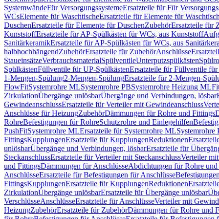
Systemwände
Für Versorgungssysteme
Ersatzteile für Für Versorgung
WCs
Elemente für Waschtische
Ersatzteile für Elemente für Waschtisc
Duschen
Ersatzteile für Elemente für Duschen
Zubehör
Ersatzteile für
Kunststoff
Ersatzteile für AP-Spülkästen für WCs, aus Kunststoff
Aufg
Sanitärkeramik
Ersatzteile für AP-Spülkästen für WCs, aus Sanitärker
halbhochhängend
Zubehör
Ersatzteile für Zubehör
Anschlüsse
Ersatztei
Staueinsätze
Verbrauchsmaterial
Spülventile
Unterputzspülkästen
Spülr
Spülkästen
Füllventile für UP-Spülkästen
Ersatzteile für Füllventile f
1-Mengen-Spülung
2-Mengen-Spülung
Ersatzteile für 2-Mengen-Spül
FlowFit
Systemrohre ML
Systemrohre PB
Systemrohre Heizung ML
Fi
Zirkulation
Übergänge unlösbar
Übergänge und Verbindungen, lösbar
Gewindeanschluss
Ersatzteile für Verteiler mit Gewindeanschluss
Verte
Anschlüsse für Heizung
Zubehör
Dämmungen für Rohre und Fittings
D
Rohre
Befestigungen für Rohre
Schutzrohre und Einlegehilfen
Befesti
PushFit
Systemrohre ML
Ersatzteile für Systemrohre ML
Systemrohre
Fittings
Kupplungen
Ersatzteile für Kupplungen
Reduktionen
Ersatztei
unlösbar
Übergänge und Verbindungen, lösbar
Ersatzteile für Übergä
Steckanschluss
Ersatzteile für Verteiler mit Steckanschluss
Verteiler m
und Fittings
Dämmungen für Anschlüsse
Abdichtungen für Rohre und 
Anschlüsse
Ersatzteile für Befestigungen für Anschlüsse
Befestigungen 
Fittings
Kupplungen
Ersatzteile für Kupplungen
Reduktionen
Ersatztei
Zirkulation
Übergänge unlösbar
Ersatzteile für Übergänge unlösbar
Übe
Verschlüsse
Anschlüsse
Ersatzteile für Anschlüsse
Verteiler mit Gewin
Heizung
Zubehör
Ersatzteile für Zubehör
Dämmungen für Rohre und Fi
für Rohre
Befestigungen für Anschlüsse
Ersatzteile für Befestigungen 