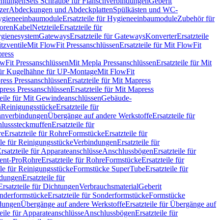
chtungen
Sets Schraube für Flanschverbindungen
Geberit
zer
Abdeckungen und Abdeckplatten
Spülkästen und WC-
gieneeinbaumodule
Ersatzteile für Hygieneeinbaumodule
Zubehör für
oren
Kabel
Netzteile
Ersatzteile für
Hygienesystem
Gateways
Ersatzteile für Gateways
Konverter
Ersatzteile
itzventile
Mit FlowFit Pressanschlüssen
Ersatzteile für Mit FlowFit
press
lowFit Pressanschlüssen
Mit Mepla Pressanschlüssen
Ersatzteile für Mit
 für Kugelhähne für UP-Montage
Mit FlowFit
ress Pressanschlüssen
Ersatzteile für Mit Mapress
ress Pressanschlüssen
Ersatzteile für Mit Mapress
teile für Mit Gewindeanschlüssen
Gebäude-
n
Reinigungsstücke
Ersatzteile für
nverbindungen
Übergänge auf andere Werkstoffe
Ersatzteile für
lusssteckmuffen
Ersatzteile für
re
Ersatzteile für Rohre
Formstücke
Ersatzteile für
ile für Reinigungsstücke
Verbindungen
Ersatzteile für
rsatzteile für Apparateanschlüsse
Anschlussbögen
Ersatzteile für
lent-Pro
Rohre
Ersatzteile für Rohre
Formstücke
Ersatzteile für
ile für Reinigungsstücke
Formstücke SuperTube
Ersatzteile für
ndungen
Ersatzteile für
Ersatzteile für Dichtungen
Verbrauchsmaterial
Geberit
nderformstücke
Ersatzteile für Sonderformstücke
Formstücke
ndungen
Übergänge auf andere Werkstoffe
Ersatzteile für Übergänge auf
teile für Apparateanschlüsse
Anschlussbögen
Ersatzteile für