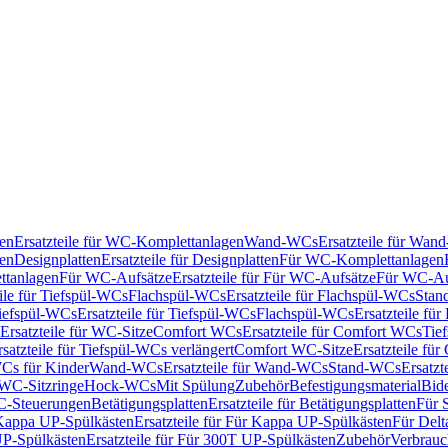
en
Ersatzteile für WC-Komplettanlagen
Wand-WCs
Ersatzteile für Wa
ken
Designplatten
Ersatzteile für Designplatten
Für WC-Komplettanlagen
tanlagen
Für WC-Aufsätze
Ersatzteile für Für WC-Aufsätze
Für WC-Au
eile für Tiefspül-WCs
Flachspül-WCs
Ersatzteile für Flachspül-WCs
Stan
iefspül-WCs
Ersatzteile für Tiefspül-WCs
Flachspül-WCs
Ersatzteile fü
Ersatzteile für WC-Sitze
Comfort WCs
Ersatzteile für Comfort WCs
Tie
rsatzteile für Tiefspül-WCs verlängert
Comfort WC-Sitze
Ersatzteile fü
WCs für Kinder
Wand-WCs
Ersatzteile für Wand-WCs
Stand-WCs
Ersatzt
r WC-Sitzringe
Hock-WCs
Mit Spülung
Zubehör
Befestigungsmaterial
Bide
C-Steuerungen
Betätigungsplatten
Ersatzteile für Betätigungsplatten
Für 
Kappa UP-Spülkästen
Ersatzteile für Für Kappa UP-Spülkästen
Für Delt
P-Spülkästen
Ersatzteile für Für 300T UP-Spülkästen
Zubehör
Verbrauc