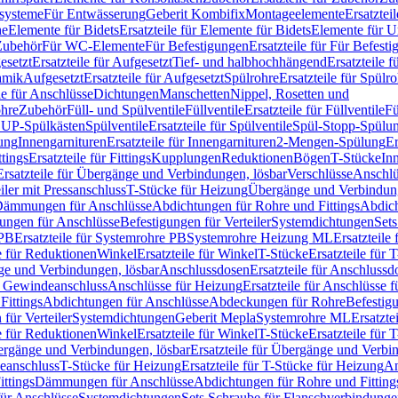
ssysteme
Für Entwässerung
Geberit Kombifix
Montageelemente
Ersatztei
he
Elemente für Bidets
Ersatzteile für Elemente für Bidets
Elemente für U
 Zubehör
Für WC-Elemente
Für Befestigungen
Ersatzteile für Für Befest
esetzt
Ersatzteile für Aufgesetzt
Tief- und halbhochhängend
Ersatzteile 
amik
Aufgesetzt
Ersatzteile für Aufgesetzt
Spülrohre
Ersatzteile für Spülr
le für Anschlüsse
Dichtungen
Manschetten
Nippel, Rosetten und
ohre
Zubehör
Füll- und Spülventile
Füllventile
Ersatzteile für Füllventile
Fü
ür UP-Spülkästen
Spülventile
Ersatzteile für Spülventile
Spül-Stopp-Spülu
ung
Innengarnituren
Ersatzteile für Innengarnituren
2-Mengen-Spülung
Er
ttings
Ersatzteile für Fittings
Kupplungen
Reduktionen
Bögen
T-Stücke
In
Ersatzteile für Übergänge und Verbindungen, lösbar
Verschlüsse
Anschlü
iler mit Pressanschluss
T-Stücke für Heizung
Übergänge und Verbindung
ämmungen für Anschlüsse
Abdichtungen für Rohre und Fittings
Abdich
gungen für Anschlüsse
Befestigungen für Verteiler
Systemdichtungen
Set
 PB
Ersatzteile für Systemrohre PB
Systemrohre Heizung ML
Ersatzteil
le für Reduktionen
Winkel
Ersatzteile für Winkel
T-Stücke
Ersatzteile für 
nge und Verbindungen, lösbar
Anschlussdosen
Ersatzteile für Anschlussd
it Gewindeanschluss
Anschlüsse für Heizung
Ersatzteile für Anschlüsse 
Fittings
Abdichtungen für Anschlüsse
Abdeckungen für Rohre
Befestig
für Verteiler
Systemdichtungen
Geberit Mepla
Systemrohre ML
Ersatzte
le für Reduktionen
Winkel
Ersatzteile für Winkel
T-Stücke
Ersatzteile für 
rgänge und Verbindungen, lösbar
Ersatzteile für Übergänge und Verbi
deanschluss
T-Stücke für Heizung
Ersatzteile für T-Stücke für Heizung
An
ttings
Dämmungen für Anschlüsse
Abdichtungen für Rohre und Fitting
für Anschlüsse
Systemdichtungen
Sets Schraube für Flanschverbindung