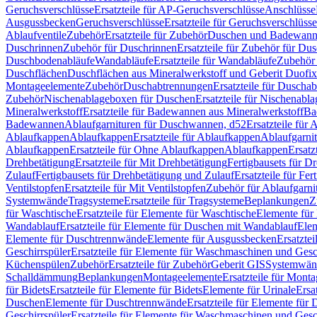
Geruchsverschlüsse
Ersatzteile für AP-Geruchsverschlüsse
Anschlüsse
Ausgussbecken
Geruchsverschlüsse
Ersatzteile für Geruchsverschlüsse
Ablaufventile
Zubehör
Ersatzteile für Zubehör
Duschen und Badewan
Duschrinnen
Zubehör für Duschrinnen
Ersatzteile für Zubehör für Du
Duschbodenabläufe
Wandabläufe
Ersatzteile für Wandabläufe
Zubehör 
Duschflächen
Duschflächen aus Mineralwerkstoff und Geberit Duofix 
Montageelemente
Zubehör
Duschabtrennungen
Ersatzteile für Duscha
Zubehör
Nischenablageboxen für Duschen
Ersatzteile für Nischenab
Mineralwerkstoff
Ersatzteile für Badewannen aus Mineralwerkstoff
Ba
Badewannen
Ablaufgarnituren für Duschwannen, d52
Ersatzteile für
Ablaufkappen
Ablaufkappen
Ersatzteile für Ablaufkappen
Ablaufgarni
Ablaufkappen
Ersatzteile für Ohne Ablaufkappen
Ablaufkappen
Ersatz
Drehbetätigung
Ersatzteile für Mit Drehbetätigung
Fertigbausets für D
Zulauf
Fertigbausets für Drehbetätigung und Zulauf
Ersatzteile für Fe
Ventilstopfen
Ersatzteile für Mit Ventilstopfen
Zubehör für Ablaufgarn
Systemwände
Tragsysteme
Ersatzteile für Tragsysteme
Beplankungen
Z
für Waschtische
Ersatzteile für Elemente für Waschtische
Elemente für 
Wandablauf
Ersatzteile für Elemente für Duschen mit Wandablauf
Ele
Elemente für Duschtrennwände
Elemente für Ausgussbecken
Ersatzte
Geschirrspüler
Ersatzteile für Elemente für Waschmaschinen und Gesc
Küchenspülen
Zubehör
Ersatzteile für Zubehör
Geberit GIS
Systemwän
Schalldämmung
Beplankungen
Montageelemente
Ersatzteile für Mont
für Bidets
Ersatzteile für Elemente für Bidets
Elemente für Urinale
Ersa
Duschen
Elemente für Duschtrennwände
Ersatzteile für Elemente fü
Geschirrspüler
Ersatzteile für Elemente für Waschmaschinen und Gesc