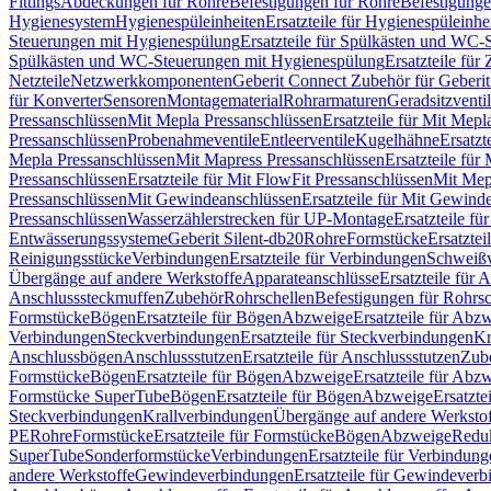
Fittings
Abdeckungen für Rohre
Befestigungen für Rohre
Befestigunge
Hygienesystem
Hygienespüleinheiten
Ersatzteile für Hygienespüleinhe
Steuerungen mit Hygienespülung
Ersatzteile für Spülkästen und WC
Spülkästen und WC-Steuerungen mit Hygienespülung
Ersatzteile fü
Netzteile
Netzwerkkomponenten
Geberit Connect Zubehör für Geberi
für Konverter
Sensoren
Montagematerial
Rohrarmaturen
Geradsitzventi
Pressanschlüssen
Mit Mepla Pressanschlüssen
Ersatzteile für Mit Mepl
Pressanschlüssen
Probenahmeventile
Entleerventile
Kugelhähne
Ersatzt
Mepla Pressanschlüssen
Mit Mapress Pressanschlüssen
Ersatzteile für
Pressanschlüssen
Ersatzteile für Mit FlowFit Pressanschlüssen
Mit Mep
Pressanschlüssen
Mit Gewindeanschlüssen
Ersatzteile für Mit Gewind
Pressanschlüssen
Wasserzählerstrecken für UP-Montage
Ersatzteile f
Entwässerungssysteme
Geberit Silent-db20
Rohre
Formstücke
Ersatztei
Reinigungsstücke
Verbindungen
Ersatzteile für Verbindungen
Schweiß
Übergänge auf andere Werkstoffe
Apparateanschlüsse
Ersatzteile für 
Anschlusssteckmuffen
Zubehör
Rohrschellen
Befestigungen für Rohrsc
Formstücke
Bögen
Ersatzteile für Bögen
Abzweige
Ersatzteile für Abz
Verbindungen
Steckverbindungen
Ersatzteile für Steckverbindungen
Kr
Anschlussbögen
Anschlussstutzen
Ersatzteile für Anschlussstutzen
Zub
Formstücke
Bögen
Ersatzteile für Bögen
Abzweige
Ersatzteile für Abz
Formstücke SuperTube
Bögen
Ersatzteile für Bögen
Abzweige
Ersatzte
Steckverbindungen
Krallverbindungen
Übergänge auf andere Werksto
PE
Rohre
Formstücke
Ersatzteile für Formstücke
Bögen
Abzweige
Redu
SuperTube
Sonderformstücke
Verbindungen
Ersatzteile für Verbindun
andere Werkstoffe
Gewindeverbindungen
Ersatzteile für Gewindever