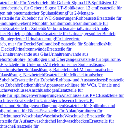
atzteile für Für Netzbetrieb, für Geberit Sigma UP-Spülkästen 12
tteriebetrieb, für Geberit Sigma UP-Spülkästen 12 cm
Ersatzteile für
gen mit pneumatischer Spülauslösung
Für 2-Mengen-
satzteile für Zubehör für WC-Steuerungen
Rohbausets
Ersatzteile für
bindungen
Geberit Monolith Sanitärmodule
Sanitärmodule für
hör
Ersatzteile für Zubehör
Verbrauchsmaterial
Urinale
Urinale,
lter Betrieb, spülrandlos
Ersatzteile für Urinale, gespülter Betrieb,
Mit integrierter Urinalsteuerung
Für integrierte
rieb, mit / für Deckel
Spülrandlos
Ersatzteile für Spülrandlos
Mit
e Deckel
Urinaltrennwände
Ersatzteile für
r Urinaltrennwände aus Glas
Urinaltrennwände aus
ehör
Spülrohre, Spülbögen und Übergänge
Ersatzteile für Spülrohre,
z
Ersatzteile für Unterputz
Mit elektronischer Spülauslösung,
 elektronischer Spülauslösung, Batteriebetrieb
Mit pneumatischer
ülauslösung, Netzbetrieb
Ersatzteile für Mit elektronischer
Zubehör
Ersatzteile für Zubehör
Rohbau- und Austauschsets
Ersatzteile
ges Zubehör
Bedienhilfen
Apparateanschlüsse für WCs, Urinale und
ruchsverschlüsse
Anschlussbögen
Ersatzteile für
teile für Spülbogenverlängerungen
Anschlüsse aus PVC
Ersatzteile für
schlüsse
Ersatzteile für Urinalgeruchsverschlüsse
UP-
rohr- und Spülbogenverlängerungen
Ersatzteile für Spülrohr- und
fgarnituren für Bidets
Ersatzteile für Ablaufgarnituren für
e
Dichtungen
Waschplatz
Waschtische
Waschtische
Ersatzteile für
atzteile für Aufsatzwaschtische
Handwaschbecken
Ersatzteile für
htische
Ersatzteile für