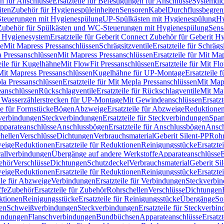
n für Anschlüsse
Ersatzteile für Befestigungen für Anschlüsse
Systemdi
iten
Zubehör für Hygienespüleinheiten
Sensoren
Kabel
Durchflussbegren
-Steuerungen mit Hygienespülung
UP-Spülkästen mit Hygienespülung
Hy
r Zubehör für Spülkästen und WC-Steuerungen mit Hygienespülung
Sens
t Hygienesystem
Ersatzteile für Geberit Connect Zubehör für Geberit 
le
Mit Mapress Pressanschlüssen
Schrägsitzventile
Ersatzteile für Schrägs
a Pressanschlüssen
Mit Mapress Pressanschlüssen
Ersatzteile für Mit Ma
eile für Kugelhähne
Mit FlowFit Pressanschlüssen
Ersatzteile für Mit F
 Mit Mapress Pressanschlüssen
Kugelhähne für UP-Montage
Ersatzteile
la Pressanschlüssen
Ersatzteile für Mit Mepla Pressanschlüssen
Mit Map
eanschlüssen
Rückschlagventile
Ersatzteile für Rückschlagventile
Mit Map
ür Wasserzählerstrecken für UP-Montage
Mit Gewindeanschlüssen
Ersatz
le für Formstücke
Bögen
Abzweige
Ersatzteile für Abzweige
Reduktione
verbindungen
Steckverbindungen
Ersatzteile für Steckverbindungen
Span
Apparateanschlüsse
Anschlussbögen
Ersatzteile für Anschlussbögen
Ansch
hellen
Verschlüsse
Dichtungen
Verbrauchsmaterial
Geberit Silent-PP
Roh
weige
Reduktionen
Ersatzteile für Reduktionen
Reinigungsstücke
Ersatzte
allverbindungen
Übergänge auf andere Werkstoffe
Apparateanschlüsse
E
ehör
Verschlüsse
Dichtungen
Schutzdeckel
Verbrauchsmaterial
Geberit Si
weige
Reduktionen
Ersatzteile für Reduktionen
Reinigungsstücke
Ersatzte
ile für Abzweige
Verbindungen
Ersatzteile für Verbindungen
Steckverbi
ffe
Zubehör
Ersatzteile für Zubehör
Rohrschellen
Verschlüsse
Dichtungen
ktionen
Reinigungsstücke
Ersatzteile für Reinigungsstücke
Übergänge
So
gen
Schweißverbindungen
Steckverbindungen
Ersatzteile für Steckverbi
bindungen
Flanschverbindungen
Bundbüchsen
Apparateanschlüsse
Ersatz