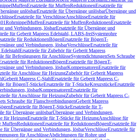
nippel
Muffen
Ersatzteile für Muffen
Reduktionen
Ersatzteile für
bergänge unlösbar
Ersatzteile für Übergänge unlösbar
Übergänge und
chlüsse
Ersatzteile für Verschlüsse
Anschlüsse
Ersatzteile für
401
Rohrnippel
Muffen
Ersatzteile für Muffen
Reduktionen
Ersatzteile
e und Verbindungen, lösbar
Ersatzteile für Übergänge und
zteile für Geberit Mapress Edelstahl, LABS-frei
Systemrohre
satzteile für Reduktionen
Bögen
Ersatzteile für Bögen
T-
bergänge und Verbindungen, lösbar
Verschlüsse
Ersatzteile für
 Edelstahl
Ersatzteile für Zubehör für Geberit Mapress
ile für Befestigungen für Anschlüsse
Systemdichtungen
Sets Schraube
Ersatzteile für Reduktionen
Bögen
Ersatzteile für Bögen
T-
bergänge und Verbindungen, lösbar
Kompensatoren
Ersatzteile für
zteile für Anschlüsse für Heizung
Zubehör für Geberit Mapress
hl
Geberit Mapress C-Stahl
Ersatzteile für Geberit Mapress C-
ile für Bögen
T-Stücke
Ersatzteile für T-Stücke
Kreuzstücke
Ersatzteile
Verbindungen, lösbar
Kompensatoren
Ersatzteile für
zteile für Anschlüsse für Heizung
Zubehör für Geberit Mapress C-
ets Schraube für Flanschverbindungen
Geberit Mapress
Bögen
Ersatzteile für Bögen
T-Stücke
Ersatzteile für T-
eile für Übergänge unlösbar
Übergänge und Verbindungen,
e für Heizung
Ersatzteile für T-Stücke für Heizung
Anschlüsse für
ür Muffen
Reduktionen
Ersatzteile für Reduktionen
Bögen
Ersatzteile für
ile für Übergänge und Verbindungen, lösbar
Verschlüsse
Ersatzteile für
mungen für Anschlüsse
Abdichtungen für Rohre und