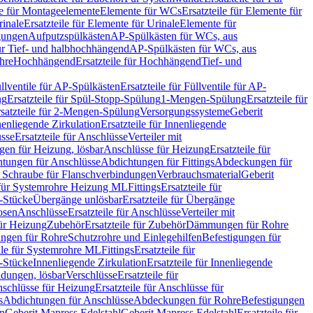
le für Montageelemente
Elemente für WCs
Ersatzteile für Elemente für
rinale
Ersatzteile für Elemente für Urinale
Elemente für
igungen
Aufputzspülkästen
AP-Spülkästen für WCs, aus
für Tief- und halbhochhängend
AP-Spülkästen für WCs, aus
ohre
Hochhängend
Ersatzteile für Hochhängend
Tief- und
llventile für AP-Spülkästen
Ersatzteile für Füllventile für AP-
ng
Ersatzteile für Spül-Stopp-Spülung
1-Mengen-Spülung
Ersatzteile für
satzteile für 2-Mengen-Spülung
Versorgungssysteme
Geberit
nenliegende Zirkulation
Ersatzteile für Innenliegende
sse
Ersatzteile für Anschlüsse
Verteiler mit
en für Heizung, lösbar
Anschlüsse für Heizung
Ersatzteile für
tungen für Anschlüsse
Abdichtungen für Fittings
Abdeckungen für
s Schraube für Flanschverbindungen
Verbrauchsmaterial
Geberit
e für Systemrohre Heizung ML
Fittings
Ersatzteile für
T-Stücke
Übergänge unlösbar
Ersatzteile für Übergänge
osen
Anschlüsse
Ersatzteile für Anschlüsse
Verteiler mit
für Heizung
Zubehör
Ersatzteile für Zubehör
Dämmungen für Rohre
ungen für Rohre
Schutzrohre und Einlegehilfen
Befestigungen für
ile für Systemrohre ML
Fittings
Ersatzteile für
T-Stücke
Innenliegende Zirkulation
Ersatzteile für Innenliegende
ndungen, lösbar
Verschlüsse
Ersatzteile für
schlüsse für Heizung
Ersatzteile für Anschlüsse für
s
Abdichtungen für Anschlüsse
Abdeckungen für Rohre
Befestigungen
en
Geberit Mapress Edelstahl
Geberit Mapress Edelstahl
Ersatzteile für