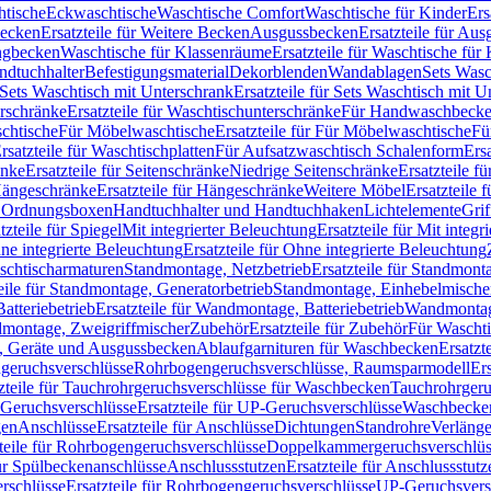
htische
Eckwaschtische
Waschtische Comfort
Waschtische für Kinder
Ers
Becken
Ersatzteile für Weitere Becken
Ausgussbecken
Ersatzteile für Au
ngbecken
Waschtische für Klassenräume
Ersatzteile für Waschtische fü
ndtuchhalter
Befestigungsmaterial
Dekorblenden
Wandablagen
Sets Wasc
Sets Waschtisch mit Unterschrank
Ersatzteile für Sets Waschtisch mit 
rschränke
Ersatzteile für Waschtischunterschränke
Für Handwaschbeck
schtische
Für Möbelwaschtische
Ersatzteile für Für Möbelwaschtische
Fü
rsatzteile für Waschtischplatten
Für Aufsatzwaschtisch Schalenform
Ers
änke
Ersatzteile für Seitenschränke
Niedrige Seitenschränke
Ersatzteile f
ängeschränke
Ersatzteile für Hängeschränke
Weitere Möbel
Ersatzteile 
d Ordnungsboxen
Handtuchhalter und Handtuchhaken
Lichtelemente
Grif
tzteile für Spiegel
Mit integrierter Beleuchtung
Ersatzteile für Mit integr
ne integrierte Beleuchtung
Ersatzteile für Ohne integrierte Beleuchtung
aschtischarmaturen
Standmontage, Netzbetrieb
Ersatzteile für Standmont
eile für Standmontage, Generatorbetrieb
Standmontage, Einhebelmische
tteriebetrieb
Ersatzteile für Wandmontage, Batteriebetrieb
Wandmontage
ndmontage, Zweigriffmischer
Zubehör
Ersatzteile für Zubehör
Für Wascht
n, Geräte und Ausgussbecken
Ablaufgarnituren für Waschbecken
Ersatzt
ngeruchsverschlüsse
Rohrbogengeruchsverschlüsse, Raumsparmodell
Er
zteile für Tauchrohrgeruchsverschlüsse für Waschbecken
Tauchrohrgeru
Geruchsverschlüsse
Ersatzteile für UP-Geruchsverschlüsse
Waschbecken
en
Anschlüsse
Ersatzteile für Anschlüsse
Dichtungen
Standrohre
Verläng
teile für Rohrbogengeruchsverschlüsse
Doppelkammergeruchsverschlüs
für Spülbeckenanschlüsse
Anschlussstutzen
Ersatzteile für Anschlussstutz
rschlüsse
Ersatzteile für Rohrbogengeruchsverschlüsse
UP-Geruchsvers