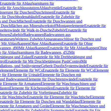
Ersatzteile für Ablaufgarnituren für
teile für Anschlussstutzen
Ablaufventile
Ersatzteile für
wässerung für Duschen
Duschrinnen
Ersatzteile für
 für Duschbodenabläufe
Ersatzteile für Zubehör für
 und Duschflächen
Ersatzteile für Duschwannen und
ür Duschflächen aus Mineralwerkstoff
Montageelemente
Ersatzteile für
chseitenwände für Walk-in-Dusche
Zubehör
Ersatzteile für
geboxen
Zubehör
Badewannen
Badewannen aus
aratursets
Weiteres Zubehör
Apparateanschlüsse für Duschen und
ür Mit Ablaufkappen
Ohne Ablaufkappen
Ersatzteile für Ohne
hwannen, d90
Mit Ablaufkappen
Ersatzteile für Mit Ablaufkappen
Ohne
le für Ablaufgarnituren für Badewannen, d52
Mit
tätigung und Zulauf
Ersatzteile für Mit Drehbetätigung und
trol
Ersatzteile für Mit Druckbetätigung PushControl
Mit
allations- und Spülsysteme
Geberit Duofix
Systemwände
Ersatzteile für
eelemente
Elemente für WCs
Ersatzteile für Elemente für WCs
Elemente
le für Elemente für Urinale
Elemente für Duschen mit
- und Badewannen
Elemente für Duschtrennwände
Ersatzteile für
für Elemente für Armaturen
Elemente für Waschmaschinen und
llasten
Elemente für Küchenspülen
Ersatzteile für Elemente für
satzteile für Zubehör für Vorfertigung
Zubehör für
e für Waschtische
Ersatzteile für Elemente für Waschtische
Elemente
rsatzteile für Elemente für Duschen mit Wandablauf
Elemente für
lemente für Armaturen und Geräte
Elemente für Waschmaschinen und
behör
Ersatzteile für Zubehör
Für Systemwände
Ersatzteile für Für