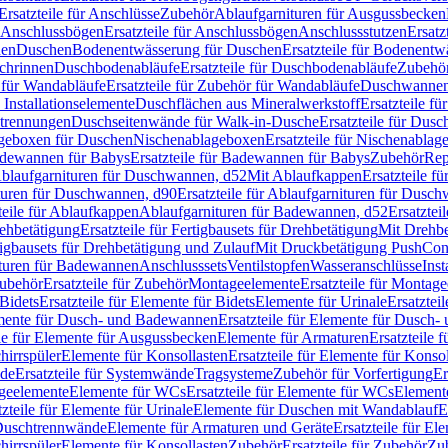
Ersatzteile für Anschlüsse
Zubehör
Ablaufgarnituren für Ausgussbecken
Anschlussbögen
Ersatzteile für Anschlussbögen
Anschlussstutzen
Ersatz
nen
Duschen
Bodenentwässerung für Duschen
Ersatzteile für Bodenent
schrinnen
Duschbodenabläufe
Ersatzteile für Duschbodenabläufe
Zubehör
für Wandabläufe
Ersatzteile für Zubehör für Wandabläufe
Duschwannen
Installationselemente
Duschflächen aus Mineralwerkstoff
Ersatzteile f
btrennungen
Duschseitenwände für Walk-in-Dusche
Ersatzteile für Dus
lageboxen für Duschen
Nischenablageboxen
Ersatzteile für Nischenabla
dewannen für Babys
Ersatzteile für Badewannen für Babys
Zubehör
Rep
 Ablaufgarnituren für Duschwannen, d52
Mit Ablaufkappen
Ersatzteile f
turen für Duschwannen, d90
Ersatzteile für Ablaufgarnituren für Dusc
teile für Ablaufkappen
Ablaufgarnituren für Badewannen, d52
Ersatztei
rehbetätigung
Ersatzteile für Fertigbausets für Drehbetätigung
Mit Drehbe
rtigbausets für Drehbetätigung und Zulauf
Mit Druckbetätigung PushCon
ituren für Badewannen
Anschlusssets
Ventilstopfen
Wasseranschlüsse
Inst
ubehör
Ersatzteile für Zubehör
Montageelemente
Ersatzteile für Montag
Bidets
Ersatzteile für Elemente für Bidets
Elemente für Urinale
Ersatztei
mente für Dusch- und Badewannen
Ersatzteile für Elemente für Dusch
ile für Elemente für Ausgussbecken
Elemente für Armaturen
Ersatzteile 
hirrspüler
Elemente für Konsollasten
Ersatzteile für Elemente für Konso
de
Ersatzteile für Systemwände
Tragsysteme
Zubehör für Vorfertigung
Er
ageelemente
Elemente für WCs
Ersatzteile für Elemente für WCs
Element
tzteile für Elemente für Urinale
Elemente für Duschen mit Wandablauf
E
r Duschtrennwände
Elemente für Armaturen und Geräte
Ersatzteile für E
hirrspüler
Elemente für Konsollasten
Zubehör
Ersatzteile für Zubehör
Zu