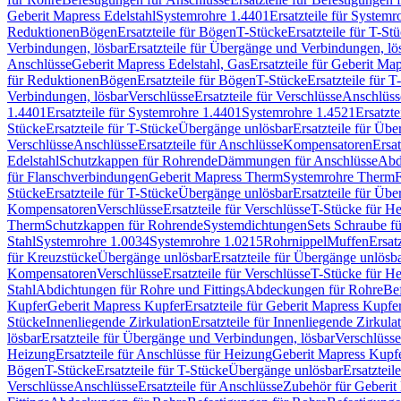
Geberit Mapress Edelstahl
Systemrohre 1.4401
Ersatzteile für System
Reduktionen
Bögen
Ersatzteile für Bögen
T-Stücke
Ersatzteile für T-St
Verbindungen, lösbar
Ersatzteile für Übergänge und Verbindungen, lö
Anschlüsse
Geberit Mapress Edelstahl, Gas
Ersatzteile für Geberit Ma
für Reduktionen
Bögen
Ersatzteile für Bögen
T-Stücke
Ersatzteile für T
Verbindungen, lösbar
Verschlüsse
Ersatzteile für Verschlüsse
Anschlüss
1.4401
Ersatzteile für Systemrohre 1.4401
Systemrohre 1.4521
Ersatzt
Stücke
Ersatzteile für T-Stücke
Übergänge unlösbar
Ersatzteile für Üb
Verschlüsse
Anschlüsse
Ersatzteile für Anschlüsse
Kompensatoren
Ersa
Edelstahl
Schutzkappen für Rohrende
Dämmungen für Anschlüsse
Abd
für Flanschverbindungen
Geberit Mapress Therm
Systemrohre Therm
F
Stücke
Ersatzteile für T-Stücke
Übergänge unlösbar
Ersatzteile für Üb
Kompensatoren
Verschlüsse
Ersatzteile für Verschlüsse
T-Stücke für H
Therm
Schutzkappen für Rohrende
Systemdichtungen
Sets Schraube f
Stahl
Systemrohre 1.0034
Systemrohre 1.0215
Rohrnippel
Muffen
Ersat
für Kreuzstücke
Übergänge unlösbar
Ersatzteile für Übergänge unlösb
Kompensatoren
Verschlüsse
Ersatzteile für Verschlüsse
T-Stücke für H
Stahl
Abdichtungen für Rohre und Fittings
Abdeckungen für Rohre
Be
Kupfer
Geberit Mapress Kupfer
Ersatzteile für Geberit Mapress Kupfe
Stücke
Innenliegende Zirkulation
Ersatzteile für Innenliegende Zirkula
lösbar
Ersatzteile für Übergänge und Verbindungen, lösbar
Verschlüsse
Heizung
Ersatzteile für Anschlüsse für Heizung
Geberit Mapress Kupfe
Bögen
T-Stücke
Ersatzteile für T-Stücke
Übergänge unlösbar
Ersatzteil
Verschlüsse
Anschlüsse
Ersatzteile für Anschlüsse
Zubehör für Geberit