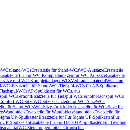
nd-WCs
Stand-WCs
Ersatzteile für Stand-WCs
WC-Aufsätze
Ersatzteile
Ersatzteile für Für WC-Komplettanlagen
Für WC-Aufsätze
Ersatzteile
fsätze und WC-Komplettanlagen
WCs
Verbrauchsmaterial
WCs und
d-WCs
Ersatzteile für Stand-WCs
Tiefspül-WCs für AP-Spülkasten
r Flachspül-WCs
AP-Spülkästen für WCs, aus
fspül-WCs erhöht
Ersatzteile für Tiefspül-WCs erhöht
Flachspül-WCs
r Comfort WC-Sitze
WC-Sitze
Ersatzteile für WC-Sitze
WC-
eile für Stand-WCs
WC-Sitze für Kinder
Ersatzteile für WC-Sitze für
ts
Wandbidets
Ersatzteile für Wandbidets
Standbidets
Ersatzteile für
Sigma UP-Spülkästen
Ersatzteile für Für Sigma UP-Spülkästen
Für
a UP-Spülkästen
Ersatzteile für Für Delta UP-Spülkästen
Für Twinline
hsmaterial
WC-Steuerungen mit elektronischer