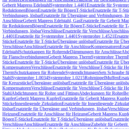
Geberit Mapress Edelstahl
Systemrohre 1.4401
Ersatzteile für System
Reduktionen
Bögen
Ersatzteile für Bögen
T-Stücke
Ersatzteile für T-St
Verbindungen, lösbar
Ersatzteile für Übergänge und Verbindungen, lö
Anschlüsse
Geberit Mapress Edelstahl, Gas
Ersatzteile für Geberit Ma
für Reduktionen
Bögen
Ersatzteile für Bögen
T-Stücke
Ersatzteile für T
Verbindungen, lösbar
Verschlüsse
Ersatzteile für Verschlüsse
Anschlüss
1.4401
Ersatzteile für Systemrohre 1.4401
Systemrohre 1.4521
Ersatzt
Stücke
Ersatzteile für T-Stücke
Übergänge unlösbar
Ersatzteile für Üb
Verschlüsse
Anschlüsse
Ersatzteile für Anschlüsse
Kompensatoren
Ersa
Edelstahl
Schutzkappen für Rohrende
Dämmungen für Anschlüsse
Abd
für Flanschverbindungen
Geberit Mapress Therm
Systemrohre Therm
F
Stücke
Ersatzteile für T-Stücke
Übergänge unlösbar
Ersatzteile für Üb
Kompensatoren
Verschlüsse
Ersatzteile für Verschlüsse
T-Stücke für H
Therm
Schutzkappen für Rohrende
Systemdichtungen
Sets Schraube f
Stahl
Systemrohre 1.0034
Systemrohre 1.0215
Rohrnippel
Muffen
Ersat
für Kreuzstücke
Übergänge unlösbar
Ersatzteile für Übergänge unlösb
Kompensatoren
Verschlüsse
Ersatzteile für Verschlüsse
T-Stücke für H
Stahl
Abdichtungen für Rohre und Fittings
Abdeckungen für Rohre
Be
Kupfer
Geberit Mapress Kupfer
Ersatzteile für Geberit Mapress Kupfe
Stücke
Innenliegende Zirkulation
Ersatzteile für Innenliegende Zirkula
lösbar
Ersatzteile für Übergänge und Verbindungen, lösbar
Verschlüsse
Heizung
Ersatzteile für Anschlüsse für Heizung
Geberit Mapress Kupfe
Bögen
T-Stücke
Ersatzteile für T-Stücke
Übergänge unlösbar
Ersatzteil
Verschlüsse
Anschlüsse
Ersatzteile für Anschlüsse
Zubehör für Geberit