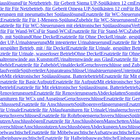
lauslösung
Für Netzbetrieb, für Geberit Sigma UP-Spülkästen 12 cm
Ers
ile für Für Netzbetrieb, für Geberit Omega UP-Spülkästen 12 cm
Für Ba
rungen mit pneumatischer Spülauslösung
Ersatzteile für WC-Steuerun
g
Ersatzteile für Für 1-Mengen-Spülung
Zubehör für WC-Steuerungen
Er
satzteile für Für WC-Steuerungen mit elektronischer Spülauslösung
Ver
le für Für Wand-WCs
Für Stand-WCs
Ersatzteile für Für Stand-WCs
Zube
ieb, mit Spülrand
Ohne Deckel
Ersatzteile für Ohne Deckel
Urinale, gespü
 oder UP-Urinalsteuerung
Mit integrierter Urinalsteuerung
Ersatzteile für 
 gespülter Betrieb, mit / für Deckel
Ersatzteile für Urinale, gespülter Bet
zteile für Urinale, wasserloser Betrieb
Ohne Deckel
Ersatzteile für Ohn
inaltrennwände aus Kunststoff
Urinaltrennwände aus Glas
Ersatzteile fü
behör
Ersatzteile für Zubehör
Urinaldeckel
Geruchsverschlüsse und Zub
aufventile
Spülverteiler
Apparateanschlüsse
Urinalsteuerungen
Unterput
ieb
Mit elektronischer Spülauslösung, Batteriebetrieb
Ersatzteile für Mit
rsatzteile für Basic
Aufputz
Ersatzteile für Aufputz
Mit elektronischer Sp
betrieb
Ersatzteile für Mit elektronischer Spülauslösung, Batteriebetrieb
Renovierungssets
Ersatzteile für Renovierungssets
Abdeckplatten
Sonsti
fgarnituren für WCs und Ausgüsse
Geruchsverschlüsse
Ersatzteile für Ge
hlusssets
Ersatzteile für Anschlusssets
Spülbogenverlängerungen
Ersatz
für Urinale
Ersatzteile für Ablaufgarnituren für Urinale
Urinalgeruchsver
eruchsverschlüsses
Ersatzteile für Rohrbogengeruchsverschlüsses
Spül
tutzen
Anschlussbögen
Ersatzteile für Anschlussbögen
Manschetten
Ablau
sverschlüsse
Anschlussstutzen
Anschlussbögen
Abdeckungen
Anschlüss
elwaschtische
Ersatzteile für Möbelwaschtische
Aufsatzwaschtische
Ers
albeinbauwaschtische
Ersatzteile für Halbeinbauwaschtische
Einbauwasc