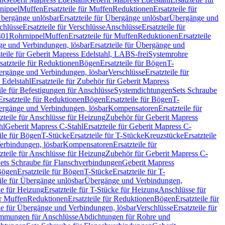
nippel
Muffen
Ersatzteile für Muffen
Reduktionen
Ersatzteile für
bergänge unlösbar
Ersatzteile für Übergänge unlösbar
Übergänge und
chlüsse
Ersatzteile für Verschlüsse
Anschlüsse
Ersatzteile für
401
Rohrnippel
Muffen
Ersatzteile für Muffen
Reduktionen
Ersatzteile
e und Verbindungen, lösbar
Ersatzteile für Übergänge und
zteile für Geberit Mapress Edelstahl, LABS-frei
Systemrohre
satzteile für Reduktionen
Bögen
Ersatzteile für Bögen
T-
bergänge und Verbindungen, lösbar
Verschlüsse
Ersatzteile für
 Edelstahl
Ersatzteile für Zubehör für Geberit Mapress
ile für Befestigungen für Anschlüsse
Systemdichtungen
Sets Schraube
Ersatzteile für Reduktionen
Bögen
Ersatzteile für Bögen
T-
bergänge und Verbindungen, lösbar
Kompensatoren
Ersatzteile für
zteile für Anschlüsse für Heizung
Zubehör für Geberit Mapress
hl
Geberit Mapress C-Stahl
Ersatzteile für Geberit Mapress C-
ile für Bögen
T-Stücke
Ersatzteile für T-Stücke
Kreuzstücke
Ersatzteile
Verbindungen, lösbar
Kompensatoren
Ersatzteile für
zteile für Anschlüsse für Heizung
Zubehör für Geberit Mapress C-
ets Schraube für Flanschverbindungen
Geberit Mapress
Bögen
Ersatzteile für Bögen
T-Stücke
Ersatzteile für T-
eile für Übergänge unlösbar
Übergänge und Verbindungen,
e für Heizung
Ersatzteile für T-Stücke für Heizung
Anschlüsse für
ür Muffen
Reduktionen
Ersatzteile für Reduktionen
Bögen
Ersatzteile für
ile für Übergänge und Verbindungen, lösbar
Verschlüsse
Ersatzteile für
mungen für Anschlüsse
Abdichtungen für Rohre und