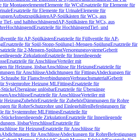
le für Montageelemente
Elemente für WCs
Ersatzteile für Elemente für
rinale
Ersatzteile für Elemente für Urinale
Elemente für
igungen
Aufputzspülkästen
AP-Spülkästen für WCs, aus
für Tief- und halbhochhängend
AP-Spülkästen für WCs, aus
ohre
Hochhängend
Ersatzteile für Hochhängend
Tief- und
llventile für AP-Spülkästen
Ersatzteile für Füllventile für AP-
ng
Ersatzteile für Spül-Stopp-Spülung
1-Mengen-Spülung
Ersatzteile für
satzteile für 2-Mengen-Spülung
Versorgungssysteme
Geberit
nenliegende Zirkulation
Ersatzteile für Innenliegende
sse
Ersatzteile für Anschlüsse
Verteiler mit
en für Heizung, lösbar
Anschlüsse für Heizung
Ersatzteile für
tungen für Anschlüsse
Abdichtungen für Fittings
Abdeckungen für
s Schraube für Flanschverbindungen
Verbrauchsmaterial
Geberit
e für Systemrohre Heizung ML
Fittings
Ersatzteile für
T-Stücke
Übergänge unlösbar
Ersatzteile für Übergänge
osen
Anschlüsse
Ersatzteile für Anschlüsse
Verteiler mit
für Heizung
Zubehör
Ersatzteile für Zubehör
Dämmungen für Rohre
ungen für Rohre
Schutzrohre und Einlegehilfen
Befestigungen für
ile für Systemrohre ML
Fittings
Ersatzteile für
T-Stücke
Innenliegende Zirkulation
Ersatzteile für Innenliegende
ndungen, lösbar
Verschlüsse
Ersatzteile für
schlüsse für Heizung
Ersatzteile für Anschlüsse für
s
Abdichtungen für Anschlüsse
Abdeckungen für Rohre
Befestigungen
en
Geberit Mapress Edelstahl
Geberit Mapress Edelstahl
Ersatzteile für