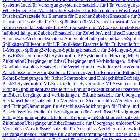
Systemwände
Für Versorgungssysteme
Ersatzteile für Für Versorgung
WCs
Elemente für Waschtische
Ersatzteile für Elemente für Waschtisc
Duschen
Ersatzteile für Elemente für Duschen
Zubehör
Ersatzteile für
Kunststoff
Ersatzteile für AP-Spülkästen für WCs, aus Kunststoff
Aufg
Sanitärkeramik
Ersatzteile für AP-Spülkästen für WCs, aus Sanitärker
halbhochhängend
Zubehör
Ersatzteile für Zubehör
Anschlüsse
Ersatztei
Staueinsätze
Verbrauchsmaterial
Spülventile
Unterputzspülkästen
Spülr
Spülkästen
Füllventile für UP-Spülkästen
Ersatzteile für Füllventile f
1-Mengen-Spülung
2-Mengen-Spülung
Ersatzteile für 2-Mengen-Spül
FlowFit
Systemrohre ML
Systemrohre PB
Systemrohre Heizung ML
Fi
Zirkulation
Übergänge unlösbar
Übergänge und Verbindungen, lösbar
Gewindeanschluss
Ersatzteile für Verteiler mit Gewindeanschluss
Verte
Anschlüsse für Heizung
Zubehör
Dämmungen für Rohre und Fittings
D
Rohre
Befestigungen für Rohre
Schutzrohre und Einlegehilfen
Befesti
PushFit
Systemrohre ML
Ersatzteile für Systemrohre ML
Systemrohre
Fittings
Kupplungen
Ersatzteile für Kupplungen
Reduktionen
Ersatztei
unlösbar
Übergänge und Verbindungen, lösbar
Ersatzteile für Übergä
Steckanschluss
Ersatzteile für Verteiler mit Steckanschluss
Verteiler m
und Fittings
Dämmungen für Anschlüsse
Abdichtungen für Rohre und 
Anschlüsse
Ersatzteile für Befestigungen für Anschlüsse
Befestigungen 
Fittings
Kupplungen
Ersatzteile für Kupplungen
Reduktionen
Ersatztei
Zirkulation
Übergänge unlösbar
Ersatzteile für Übergänge unlösbar
Übe
Verschlüsse
Anschlüsse
Ersatzteile für Anschlüsse
Verteiler mit Gewin
Heizung
Zubehör
Ersatzteile für Zubehör
Dämmungen für Rohre und Fi
für Rohre
Befestigungen für Anschlüsse
Ersatzteile für Befestigungen 