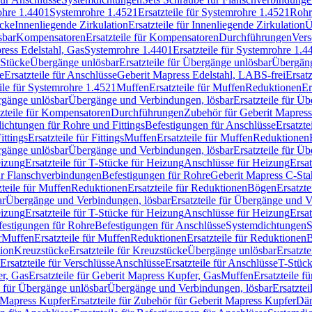
rohre 1.4401
Systemrohre 1.4521
Ersatzteile für Systemrohre 1.4521
Rohr
ücke
Innenliegende Zirkulation
Ersatzteile für Innenliegende Zirkulation
Ü
sbar
Kompensatoren
Ersatzteile für Kompensatoren
Durchführungen
Vers
press Edelstahl, Gas
Systemrohre 1.4401
Ersatzteile für Systemrohre 1.4
-Stücke
Übergänge unlösbar
Ersatzteile für Übergänge unlösbar
Übergäng
e
Ersatzteile für Anschlüsse
Geberit Mapress Edelstahl, LABS-frei
Ersat
eile für Systemrohre 1.4521
Muffen
Ersatzteile für Muffen
Reduktionen
Er
ergänge unlösbar
Übergänge und Verbindungen, lösbar
Ersatzteile für Ü
tzteile für Kompensatoren
Durchführungen
Zubehör für Geberit Mapress
ichtungen für Rohre und Fittings
Befestigungen für Anschlüsse
Ersatzte
ittings
Ersatzteile für Fittings
Muffen
Ersatzteile für Muffen
Reduktionen
ergänge unlösbar
Übergänge und Verbindungen, lösbar
Ersatzteile für Ü
eizung
Ersatzteile für T-Stücke für Heizung
Anschlüsse für Heizung
Ersat
ür Flanschverbindungen
Befestigungen für Rohre
Geberit Mapress C-Sta
zteile für Muffen
Reduktionen
Ersatzteile für Reduktionen
Bögen
Ersatzte
ar
Übergänge und Verbindungen, lösbar
Ersatzteile für Übergänge und 
eizung
Ersatzteile für T-Stücke für Heizung
Anschlüsse für Heizung
Ersat
festigungen für Rohre
Befestigungen für Anschlüsse
Systemdichtungen
S
r
Muffen
Ersatzteile für Muffen
Reduktionen
Ersatzteile für Reduktionen
tion
Kreuzstücke
Ersatzteile für Kreuzstücke
Übergänge unlösbar
Ersatzt
Ersatzteile für Verschlüsse
Anschlüsse
Ersatzteile für Anschlüsse
T-Stück
r, Gas
Ersatzteile für Geberit Mapress Kupfer, Gas
Muffen
Ersatzteile f
e für Übergänge unlösbar
Übergänge und Verbindungen, lösbar
Ersatzte
 Mapress Kupfer
Ersatzteile für Zubehör für Geberit Mapress Kupfer
Däm