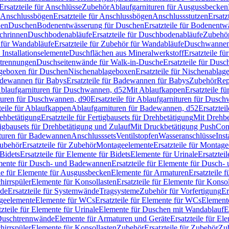
Ersatzteile für Anschlüsse
Zubehör
Ablaufgarnituren für Ausgussbecken
Anschlussbögen
Ersatzteile für Anschlussbögen
Anschlussstutzen
Ersatz
nen
Duschen
Bodenentwässerung für Duschen
Ersatzteile für Bodenent
schrinnen
Duschbodenabläufe
Ersatzteile für Duschbodenabläufe
Zubehör
für Wandabläufe
Ersatzteile für Zubehör für Wandabläufe
Duschwannen
Installationselemente
Duschflächen aus Mineralwerkstoff
Ersatzteile f
btrennungen
Duschseitenwände für Walk-in-Dusche
Ersatzteile für Dus
lageboxen für Duschen
Nischenablageboxen
Ersatzteile für Nischenabla
dewannen für Babys
Ersatzteile für Badewannen für Babys
Zubehör
Rep
 Ablaufgarnituren für Duschwannen, d52
Mit Ablaufkappen
Ersatzteile f
turen für Duschwannen, d90
Ersatzteile für Ablaufgarnituren für Dusc
teile für Ablaufkappen
Ablaufgarnituren für Badewannen, d52
Ersatztei
rehbetätigung
Ersatzteile für Fertigbausets für Drehbetätigung
Mit Drehbe
rtigbausets für Drehbetätigung und Zulauf
Mit Druckbetätigung PushCon
ituren für Badewannen
Anschlusssets
Ventilstopfen
Wasseranschlüsse
Inst
ubehör
Ersatzteile für Zubehör
Montageelemente
Ersatzteile für Montag
Bidets
Ersatzteile für Elemente für Bidets
Elemente für Urinale
Ersatztei
mente für Dusch- und Badewannen
Ersatzteile für Elemente für Dusch
ile für Elemente für Ausgussbecken
Elemente für Armaturen
Ersatzteile 
hirrspüler
Elemente für Konsollasten
Ersatzteile für Elemente für Konso
de
Ersatzteile für Systemwände
Tragsysteme
Zubehör für Vorfertigung
Er
ageelemente
Elemente für WCs
Ersatzteile für Elemente für WCs
Element
tzteile für Elemente für Urinale
Elemente für Duschen mit Wandablauf
E
r Duschtrennwände
Elemente für Armaturen und Geräte
Ersatzteile für E
hirrspüler
Elemente für Konsollasten
Zubehör
Ersatzteile für Zubehör
Zu