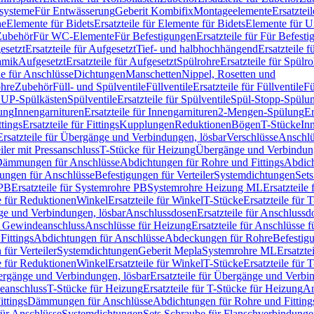
ssysteme
Für Entwässerung
Geberit Kombifix
Montageelemente
Ersatztei
he
Elemente für Bidets
Ersatzteile für Elemente für Bidets
Elemente für U
 Zubehör
Für WC-Elemente
Für Befestigungen
Ersatzteile für Für Befest
esetzt
Ersatzteile für Aufgesetzt
Tief- und halbhochhängend
Ersatzteile 
amik
Aufgesetzt
Ersatzteile für Aufgesetzt
Spülrohre
Ersatzteile für Spülr
le für Anschlüsse
Dichtungen
Manschetten
Nippel, Rosetten und
ohre
Zubehör
Füll- und Spülventile
Füllventile
Ersatzteile für Füllventile
Fü
ür UP-Spülkästen
Spülventile
Ersatzteile für Spülventile
Spül-Stopp-Spülu
ung
Innengarnituren
Ersatzteile für Innengarnituren
2-Mengen-Spülung
Er
ttings
Ersatzteile für Fittings
Kupplungen
Reduktionen
Bögen
T-Stücke
In
Ersatzteile für Übergänge und Verbindungen, lösbar
Verschlüsse
Anschlü
iler mit Pressanschluss
T-Stücke für Heizung
Übergänge und Verbindung
ämmungen für Anschlüsse
Abdichtungen für Rohre und Fittings
Abdich
gungen für Anschlüsse
Befestigungen für Verteiler
Systemdichtungen
Set
 PB
Ersatzteile für Systemrohre PB
Systemrohre Heizung ML
Ersatzteil
le für Reduktionen
Winkel
Ersatzteile für Winkel
T-Stücke
Ersatzteile für 
nge und Verbindungen, lösbar
Anschlussdosen
Ersatzteile für Anschlussd
it Gewindeanschluss
Anschlüsse für Heizung
Ersatzteile für Anschlüsse 
Fittings
Abdichtungen für Anschlüsse
Abdeckungen für Rohre
Befestig
für Verteiler
Systemdichtungen
Geberit Mepla
Systemrohre ML
Ersatzte
le für Reduktionen
Winkel
Ersatzteile für Winkel
T-Stücke
Ersatzteile für 
rgänge und Verbindungen, lösbar
Ersatzteile für Übergänge und Verbi
deanschluss
T-Stücke für Heizung
Ersatzteile für T-Stücke für Heizung
An
ttings
Dämmungen für Anschlüsse
Abdichtungen für Rohre und Fitting
für Anschlüsse
Systemdichtungen
Sets Schraube für Flanschverbindung