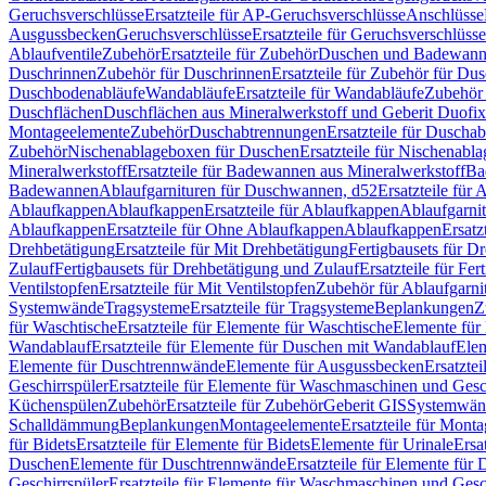
Geruchsverschlüsse
Ersatzteile für AP-Geruchsverschlüsse
Anschlüsse
Ausgussbecken
Geruchsverschlüsse
Ersatzteile für Geruchsverschlüsse
Ablaufventile
Zubehör
Ersatzteile für Zubehör
Duschen und Badewan
Duschrinnen
Zubehör für Duschrinnen
Ersatzteile für Zubehör für Du
Duschbodenabläufe
Wandabläufe
Ersatzteile für Wandabläufe
Zubehör 
Duschflächen
Duschflächen aus Mineralwerkstoff und Geberit Duofix 
Montageelemente
Zubehör
Duschabtrennungen
Ersatzteile für Duscha
Zubehör
Nischenablageboxen für Duschen
Ersatzteile für Nischenab
Mineralwerkstoff
Ersatzteile für Badewannen aus Mineralwerkstoff
Ba
Badewannen
Ablaufgarnituren für Duschwannen, d52
Ersatzteile für
Ablaufkappen
Ablaufkappen
Ersatzteile für Ablaufkappen
Ablaufgarni
Ablaufkappen
Ersatzteile für Ohne Ablaufkappen
Ablaufkappen
Ersatz
Drehbetätigung
Ersatzteile für Mit Drehbetätigung
Fertigbausets für D
Zulauf
Fertigbausets für Drehbetätigung und Zulauf
Ersatzteile für Fe
Ventilstopfen
Ersatzteile für Mit Ventilstopfen
Zubehör für Ablaufgarn
Systemwände
Tragsysteme
Ersatzteile für Tragsysteme
Beplankungen
Z
für Waschtische
Ersatzteile für Elemente für Waschtische
Elemente für 
Wandablauf
Ersatzteile für Elemente für Duschen mit Wandablauf
Ele
Elemente für Duschtrennwände
Elemente für Ausgussbecken
Ersatzte
Geschirrspüler
Ersatzteile für Elemente für Waschmaschinen und Gesc
Küchenspülen
Zubehör
Ersatzteile für Zubehör
Geberit GIS
Systemwän
Schalldämmung
Beplankungen
Montageelemente
Ersatzteile für Mont
für Bidets
Ersatzteile für Elemente für Bidets
Elemente für Urinale
Ersa
Duschen
Elemente für Duschtrennwände
Ersatzteile für Elemente fü
Geschirrspüler
Ersatzteile für Elemente für Waschmaschinen und Gesc