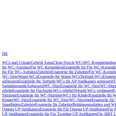
DE
WCs und Urinale
Geberit AquaClean Dusch-WCs
WC-Komplettanlag
für WC-Aufsätze
Für WC-Keramiken
Ersatzteile für Für WC-Kerami
für Für WC-Aufsätze
Zubehör
Ersatzteile für Zubehör
Für WC-Komplet
WC-Sitze
Wand-WCs
Ersatzteile für Wand-WCs
Tiefspül-WCs
Ersatzt
aufgesetzt
Ersatzteile für Tiefspül-WCs für AP-Spülkasten aufgesetzt
T
Sanitärkeramik
Aufgesetzt
WC-Sitze
Ersatzteile für WC-Sitze
WC-Sitze
erhöht
Ersatzteile für Flachspül-WCs erhöht
Tiefspül-WCs verlängert
E
Sitzringe
Ersatzteile für WC-Sitzringe
WCs für Kinder
Ersatzteile für 
Kinder
WC-Sitze
Ersatzteile für WC-Sitze
WC-Sitzringe
Ersatzteile fü
Standbidets
Zubehör
Ersatzteile für Zubehör
Betätigungsplatten und W
Omega UP-Spülkästen
Ersatzteile für Für Omega UP-Spülkästen
Für 
UP-Spülkästen
Ersatzteile für Für Twinline UP-Spülkästen
Für 300T U