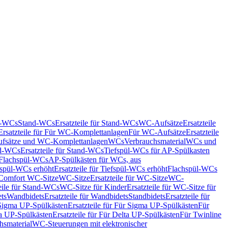
nd-WCs
Stand-WCs
Ersatzteile für Stand-WCs
WC-Aufsätze
Ersatzteile
Ersatzteile für Für WC-Komplettanlagen
Für WC-Aufsätze
Ersatzteile
fsätze und WC-Komplettanlagen
WCs
Verbrauchsmaterial
WCs und
d-WCs
Ersatzteile für Stand-WCs
Tiefspül-WCs für AP-Spülkasten
r Flachspül-WCs
AP-Spülkästen für WCs, aus
fspül-WCs erhöht
Ersatzteile für Tiefspül-WCs erhöht
Flachspül-WCs
r Comfort WC-Sitze
WC-Sitze
Ersatzteile für WC-Sitze
WC-
eile für Stand-WCs
WC-Sitze für Kinder
Ersatzteile für WC-Sitze für
ts
Wandbidets
Ersatzteile für Wandbidets
Standbidets
Ersatzteile für
Sigma UP-Spülkästen
Ersatzteile für Für Sigma UP-Spülkästen
Für
a UP-Spülkästen
Ersatzteile für Für Delta UP-Spülkästen
Für Twinline
hsmaterial
WC-Steuerungen mit elektronischer