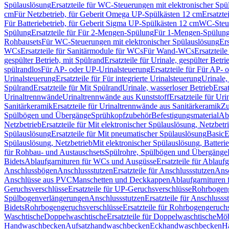
Spülauslösung
Ersatzteile für WC-Steuerungen mit elektronischer Spü
cm
Für Netzbetrieb, für Geberit Omega UP-Spülkästen 12 cm
Ersatzte
Für Batteriebetrieb, für Geberit Sigma UP-Spülkästen 12 cm
WC-Steue
Spülung
Ersatzteile für Für 2-Mengen-Spülung
Für 1-Mengen-Spülun
Rohbausets
Für WC-Steuerungen mit elektronischer Spülauslösung
Er
WCs
Ersatzteile für Sanitärmodule für WCs
Für Wand-WCs
Ersatztei
gespülter Betrieb, mit Spülrand
Ersatzteile für Urinale, gespülter Betr
spülrandlos
Für AP- oder UP-Urinalsteuerung
Ersatzteile für Für AP-
Urinalsteuerung
Ersatzteile für Für integrierte Urinalsteuerung
Urinale,
Spülrand
Ersatzteile für Mit Spülrand
Urinale, wasserloser Betrieb
Ersat
Urinaltrennwände
Urinaltrennwände aus Kunststoff
Ersatzteile für Ur
Sanitärkeramik
Ersatzteile für Urinaltrennwände aus Sanitärkeramik
Zu
Spülbögen und Übergänge
Sprühkopfzubehör
Befestigungsmaterial
Abl
Netzbetrieb
Ersatzteile für Mit elektronischer Spülauslösung, Netzbetr
Spülauslösung
Ersatzteile für Mit pneumatischer Spülauslösung
Basic
E
Spülauslösung, Netzbetrieb
Mit elektronischer Spülauslösung, Batterie
für Rohbau- und Austauschsets
Spülrohre, Spülbögen und Übergänge
Bidets
Ablaufgarnituren für WCs und Ausgüsse
Ersatzteile für Ablau
Anschlussbögen
Anschlussstutzen
Ersatzteile für Anschlussstutzen
Ansc
Anschlüsse aus PVC
Manschetten und Deckkappen
Ablaufgarnituren 
Geruchsverschlüsse
Ersatzteile für UP-Geruchsverschlüsse
Rohrbogeng
Spülbogenverlängerungen
Anschlussstutzen
Ersatzteile für Anschlusss
Bidets
Rohrbogengeruchsverschlüsse
Ersatzteile für Rohrbogengeruch
Waschtische
Doppelwaschtische
Ersatzteile für Doppelwaschtische
Möb
Handwaschbecken
Aufsatzhandwaschbecken
Eckhandwaschbecken
H