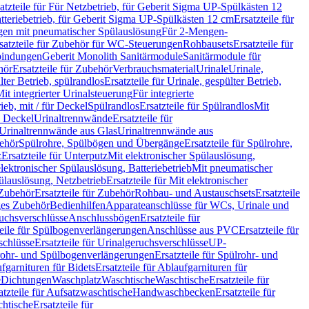
atzteile für Für Netzbetrieb, für Geberit Sigma UP-Spülkästen 12
tteriebetrieb, für Geberit Sigma UP-Spülkästen 12 cm
Ersatzteile für
gen mit pneumatischer Spülauslösung
Für 2-Mengen-
satzteile für Zubehör für WC-Steuerungen
Rohbausets
Ersatzteile für
bindungen
Geberit Monolith Sanitärmodule
Sanitärmodule für
hör
Ersatzteile für Zubehör
Verbrauchsmaterial
Urinale
Urinale,
lter Betrieb, spülrandlos
Ersatzteile für Urinale, gespülter Betrieb,
Mit integrierter Urinalsteuerung
Für integrierte
rieb, mit / für Deckel
Spülrandlos
Ersatzteile für Spülrandlos
Mit
e Deckel
Urinaltrennwände
Ersatzteile für
r Urinaltrennwände aus Glas
Urinaltrennwände aus
ehör
Spülrohre, Spülbögen und Übergänge
Ersatzteile für Spülrohre,
z
Ersatzteile für Unterputz
Mit elektronischer Spülauslösung,
 elektronischer Spülauslösung, Batteriebetrieb
Mit pneumatischer
ülauslösung, Netzbetrieb
Ersatzteile für Mit elektronischer
Zubehör
Ersatzteile für Zubehör
Rohbau- und Austauschsets
Ersatzteile
ges Zubehör
Bedienhilfen
Apparateanschlüsse für WCs, Urinale und
ruchsverschlüsse
Anschlussbögen
Ersatzteile für
teile für Spülbogenverlängerungen
Anschlüsse aus PVC
Ersatzteile für
schlüsse
Ersatzteile für Urinalgeruchsverschlüsse
UP-
rohr- und Spülbogenverlängerungen
Ersatzteile für Spülrohr- und
fgarnituren für Bidets
Ersatzteile für Ablaufgarnituren für
e
Dichtungen
Waschplatz
Waschtische
Waschtische
Ersatzteile für
atzteile für Aufsatzwaschtische
Handwaschbecken
Ersatzteile für
htische
Ersatzteile für