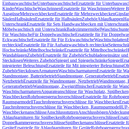
Einbauwaschtische
Unterbauwaschtische
Ersatzteile für Unterbauwasc
Kinder
Waschtische
Waschrinnen
Ersatzteile für Waschrinnen
Weitere 
Ausgüsse
Mehrzweckbecken
Ersatzteile für Mehrzweckbecken
Gipsfa
Säulen
Halbsäulen
Ersatzteile für Halbsäulen
Zubehör
Ablaufkappen
Ha
Unterschrank
Ersatzteile für Sets Handwaschbecken mit Unterschrank
Möbelwaschtisch mit Unterschrank
Badezimmermöbel
Waschtischunte
Für Waschtische
Für Doppelwaschtische
Ersatzteile für Für Doppelwa
Eckwaschtische
Ersatzteile für Für Eckwaschtische
Waschtischplatten
E
rechteckig
Ersatzteile für Für Aufsatzwaschtisch rechteckig
Seitenschr
Hochschränke
Mittelhochschränke
Ersatzteile für Mittelhochschränke
H
Wandablagen
Zubehör
Ersatzteile für Zubehör
Schubladeneinsätze un
Steckdosen
Weiteres Zubehör
Spiegel und Spiegelschränke
Spiegel
Ersa
integrierter Beleuchtung
Ersatzteile für Mit integrierter Beleuchtung
Oh
Zubehör
Steckdosen
Armaturen
Waschtischarmaturen
Ersatzteile für W
Standmontage, Batteriebetrieb
Standmontage, Generatorbetrieb
Ersatzt
Netzbetrieb
Ersatzteile für Wandmontage, Netzbetrieb
Wandmontage, Ba
Generatorbetrieb
Wandmontage, Zweigriffmischer
Ersatzteile für Wa
Waschtischarmaturen
Apparateanschlüsse für Waschplatz, Spülbecke
Waschbecken
Rohrbogengeruchsverschlüsse
Ersatzteile für Rohrboge
Raumsparmodell
Tauchrohrgeruchsverschlüsse für Waschbecken
Ersat
Tauchrohrgeruchsverschlüsse für Waschbecken, Raumsparmodell
UP-
Waschbeckenanschlüsse
Anschlussstutzen
Anschlussbögen
Abdeckung
Ablaufgarnituren für Spülbecken
Rohrbogengeruchsverschlüsse
Ersatz
Doppelkammergeruchsverschlüsse
Spülbeckenanschlüsse
Ersatzteile 
Geräte
Ersatzteile für Ablaufgarnituren für Geräte
Rohrbogengeruchsve