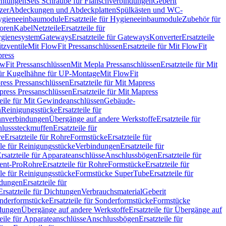
chtungen
Sets Schraube für Flanschverbindungen
Geberit
zer
Abdeckungen und Abdeckplatten
Spülkästen und WC-
gieneeinbaumodule
Ersatzteile für Hygieneeinbaumodule
Zubehör für
oren
Kabel
Netzteile
Ersatzteile für
Hygienesystem
Gateways
Ersatzteile für Gateways
Konverter
Ersatzteile
itzventile
Mit FlowFit Pressanschlüssen
Ersatzteile für Mit FlowFit
press
lowFit Pressanschlüssen
Mit Mepla Pressanschlüssen
Ersatzteile für Mit
 für Kugelhähne für UP-Montage
Mit FlowFit
ress Pressanschlüssen
Ersatzteile für Mit Mapress
ress Pressanschlüssen
Ersatzteile für Mit Mapress
teile für Mit Gewindeanschlüssen
Gebäude-
n
Reinigungsstücke
Ersatzteile für
nverbindungen
Übergänge auf andere Werkstoffe
Ersatzteile für
lusssteckmuffen
Ersatzteile für
re
Ersatzteile für Rohre
Formstücke
Ersatzteile für
ile für Reinigungsstücke
Verbindungen
Ersatzteile für
rsatzteile für Apparateanschlüsse
Anschlussbögen
Ersatzteile für
lent-Pro
Rohre
Ersatzteile für Rohre
Formstücke
Ersatzteile für
ile für Reinigungsstücke
Formstücke SuperTube
Ersatzteile für
ndungen
Ersatzteile für
Ersatzteile für Dichtungen
Verbrauchsmaterial
Geberit
nderformstücke
Ersatzteile für Sonderformstücke
Formstücke
ndungen
Übergänge auf andere Werkstoffe
Ersatzteile für Übergänge auf
teile für Apparateanschlüsse
Anschlussbögen
Ersatzteile für