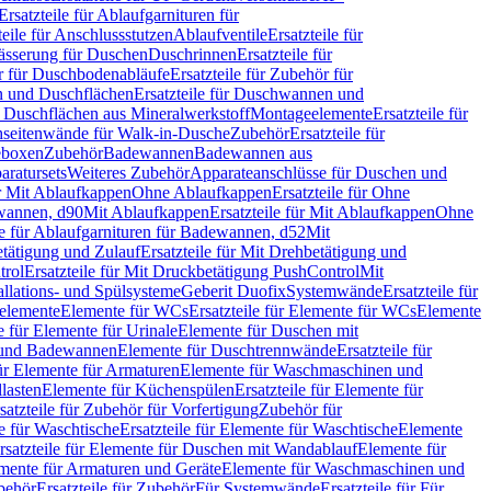
Ersatzteile für Ablaufgarnituren für
teile für Anschlussstutzen
Ablaufventile
Ersatzteile für
wässerung für Duschen
Duschrinnen
Ersatzteile für
 für Duschbodenabläufe
Ersatzteile für Zubehör für
 und Duschflächen
Ersatzteile für Duschwannen und
ür Duschflächen aus Mineralwerkstoff
Montageelemente
Ersatzteile für
chseitenwände für Walk-in-Dusche
Zubehör
Ersatzteile für
geboxen
Zubehör
Badewannen
Badewannen aus
aratursets
Weiteres Zubehör
Apparateanschlüsse für Duschen und
ür Mit Ablaufkappen
Ohne Ablaufkappen
Ersatzteile für Ohne
hwannen, d90
Mit Ablaufkappen
Ersatzteile für Mit Ablaufkappen
Ohne
le für Ablaufgarnituren für Badewannen, d52
Mit
tätigung und Zulauf
Ersatzteile für Mit Drehbetätigung und
trol
Ersatzteile für Mit Druckbetätigung PushControl
Mit
allations- und Spülsysteme
Geberit Duofix
Systemwände
Ersatzteile für
eelemente
Elemente für WCs
Ersatzteile für Elemente für WCs
Elemente
le für Elemente für Urinale
Elemente für Duschen mit
- und Badewannen
Elemente für Duschtrennwände
Ersatzteile für
für Elemente für Armaturen
Elemente für Waschmaschinen und
llasten
Elemente für Küchenspülen
Ersatzteile für Elemente für
satzteile für Zubehör für Vorfertigung
Zubehör für
e für Waschtische
Ersatzteile für Elemente für Waschtische
Elemente
rsatzteile für Elemente für Duschen mit Wandablauf
Elemente für
lemente für Armaturen und Geräte
Elemente für Waschmaschinen und
behör
Ersatzteile für Zubehör
Für Systemwände
Ersatzteile für Für