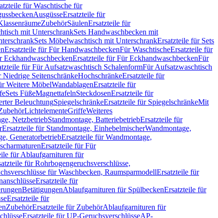
atzteile für Waschtische für
sgussbecken
Ausgüsse
Ersatzteile für
r Klassenräume
Zubehör
Säulen
Ersatzteile für
htisch mit Unterschrank
Sets Handwaschbecken mit
Unterschrank
Sets Möbelwaschtisch mit Unterschrank
Ersatzteile für Sets
en
Ersatzteile für Für Handwaschbecken
Für Waschtische
Ersatzteile für
r Eckhandwaschbecken
Ersatzteile für Für Eckhandwaschbecken
Für
atzteile für Für Aufsatzwaschtisch Schalenform
Für Aufsatzwaschtisch
ür Niedrige Seitenschränke
Hochschränke
Ersatzteile für
für Weitere Möbel
Wandablagen
Ersatzteile für
fe
Sets Füße
Magnettafeln
Steckdosen
Ersatzteile für
ierter Beleuchtung
Spiegelschränke
Ersatzteile für Spiegelschränke
Mit
Zubehör
Lichtelemente
Griffe
Weiteres
age, Netzbetrieb
Standmontage, Batteriebetrieb
Ersatzteile für
r
Ersatzteile für Standmontage, Einhebelmischer
Wandmontage,
, Generatorbetrieb
Ersatzteile für Wandmontage,
ischarmaturen
Ersatzteile für Für
eile für Ablaufgarnituren für
satzteile für Rohrbogengeruchsverschlüsse,
chsverschlüsse für Waschbecken, Raumsparmodell
Ersatzteile für
anschlüsse
Ersatzteile für
erungen
Betätigungen
Ablaufgarnituren für Spülbecken
Ersatzteile für
se
Ersatzteile für
en
Zubehör
Ersatzteile für Zubehör
Ablaufgarnituren für
chlüsse
Ersatzteile für UP-Geruchsverschlüsse
AP-