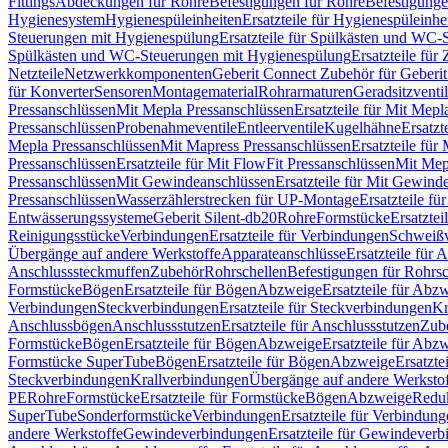
Fittings
Abdeckungen für Rohre
Befestigungen für Rohre
Befestigunge
Hygienesystem
Hygienespüleinheiten
Ersatzteile für Hygienespüleinhe
Steuerungen mit Hygienespülung
Ersatzteile für Spülkästen und WC
Spülkästen und WC-Steuerungen mit Hygienespülung
Ersatzteile fü
Netzteile
Netzwerkkomponenten
Geberit Connect Zubehör für Geberi
für Konverter
Sensoren
Montagematerial
Rohrarmaturen
Geradsitzventi
Pressanschlüssen
Mit Mepla Pressanschlüssen
Ersatzteile für Mit Mepl
Pressanschlüssen
Probenahmeventile
Entleerventile
Kugelhähne
Ersatzt
Mepla Pressanschlüssen
Mit Mapress Pressanschlüssen
Ersatzteile für
Pressanschlüssen
Ersatzteile für Mit FlowFit Pressanschlüssen
Mit Mep
Pressanschlüssen
Mit Gewindeanschlüssen
Ersatzteile für Mit Gewind
Pressanschlüssen
Wasserzählerstrecken für UP-Montage
Ersatzteile f
Entwässerungssysteme
Geberit Silent-db20
Rohre
Formstücke
Ersatztei
Reinigungsstücke
Verbindungen
Ersatzteile für Verbindungen
Schweiß
Übergänge auf andere Werkstoffe
Apparateanschlüsse
Ersatzteile für 
Anschlusssteckmuffen
Zubehör
Rohrschellen
Befestigungen für Rohrsc
Formstücke
Bögen
Ersatzteile für Bögen
Abzweige
Ersatzteile für Abz
Verbindungen
Steckverbindungen
Ersatzteile für Steckverbindungen
Kr
Anschlussbögen
Anschlussstutzen
Ersatzteile für Anschlussstutzen
Zub
Formstücke
Bögen
Ersatzteile für Bögen
Abzweige
Ersatzteile für Abz
Formstücke SuperTube
Bögen
Ersatzteile für Bögen
Abzweige
Ersatzte
Steckverbindungen
Krallverbindungen
Übergänge auf andere Werksto
PE
Rohre
Formstücke
Ersatzteile für Formstücke
Bögen
Abzweige
Redu
SuperTube
Sonderformstücke
Verbindungen
Ersatzteile für Verbindun
andere Werkstoffe
Gewindeverbindungen
Ersatzteile für Gewindever