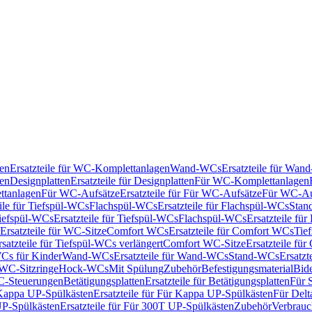
en
Ersatzteile für WC-Komplettanlagen
Wand-WCs
Ersatzteile für Wa
ken
Designplatten
Ersatzteile für Designplatten
Für WC-Komplettanlagen
tanlagen
Für WC-Aufsätze
Ersatzteile für Für WC-Aufsätze
Für WC-Au
eile für Tiefspül-WCs
Flachspül-WCs
Ersatzteile für Flachspül-WCs
Stan
iefspül-WCs
Ersatzteile für Tiefspül-WCs
Flachspül-WCs
Ersatzteile fü
Ersatzteile für WC-Sitze
Comfort WCs
Ersatzteile für Comfort WCs
Tie
rsatzteile für Tiefspül-WCs verlängert
Comfort WC-Sitze
Ersatzteile fü
WCs für Kinder
Wand-WCs
Ersatzteile für Wand-WCs
Stand-WCs
Ersatzt
r WC-Sitzringe
Hock-WCs
Mit Spülung
Zubehör
Befestigungsmaterial
Bide
C-Steuerungen
Betätigungsplatten
Ersatzteile für Betätigungsplatten
Für 
Kappa UP-Spülkästen
Ersatzteile für Für Kappa UP-Spülkästen
Für Delt
P-Spülkästen
Ersatzteile für Für 300T UP-Spülkästen
Zubehör
Verbrauc