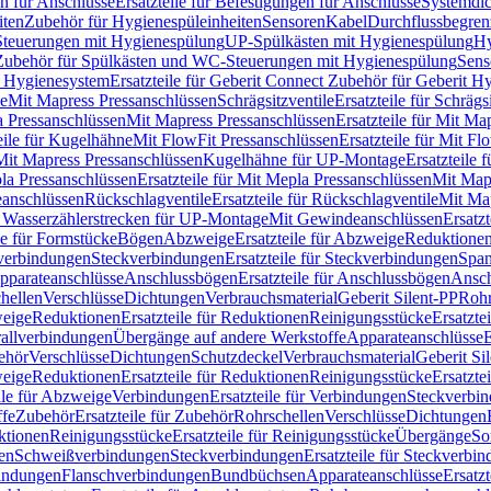
n für Anschlüsse
Ersatzteile für Befestigungen für Anschlüsse
Systemdi
iten
Zubehör für Hygienespüleinheiten
Sensoren
Kabel
Durchflussbegren
-Steuerungen mit Hygienespülung
UP-Spülkästen mit Hygienespülung
Hy
r Zubehör für Spülkästen und WC-Steuerungen mit Hygienespülung
Sens
t Hygienesystem
Ersatzteile für Geberit Connect Zubehör für Geberit 
le
Mit Mapress Pressanschlüssen
Schrägsitzventile
Ersatzteile für Schrägs
a Pressanschlüssen
Mit Mapress Pressanschlüssen
Ersatzteile für Mit Ma
eile für Kugelhähne
Mit FlowFit Pressanschlüssen
Ersatzteile für Mit F
 Mit Mapress Pressanschlüssen
Kugelhähne für UP-Montage
Ersatzteile
la Pressanschlüssen
Ersatzteile für Mit Mepla Pressanschlüssen
Mit Map
eanschlüssen
Rückschlagventile
Ersatzteile für Rückschlagventile
Mit Map
ür Wasserzählerstrecken für UP-Montage
Mit Gewindeanschlüssen
Ersatz
le für Formstücke
Bögen
Abzweige
Ersatzteile für Abzweige
Reduktione
verbindungen
Steckverbindungen
Ersatzteile für Steckverbindungen
Span
Apparateanschlüsse
Anschlussbögen
Ersatzteile für Anschlussbögen
Ansch
hellen
Verschlüsse
Dichtungen
Verbrauchsmaterial
Geberit Silent-PP
Roh
weige
Reduktionen
Ersatzteile für Reduktionen
Reinigungsstücke
Ersatzte
allverbindungen
Übergänge auf andere Werkstoffe
Apparateanschlüsse
E
ehör
Verschlüsse
Dichtungen
Schutzdeckel
Verbrauchsmaterial
Geberit Si
weige
Reduktionen
Ersatzteile für Reduktionen
Reinigungsstücke
Ersatzte
ile für Abzweige
Verbindungen
Ersatzteile für Verbindungen
Steckverbi
ffe
Zubehör
Ersatzteile für Zubehör
Rohrschellen
Verschlüsse
Dichtungen
ktionen
Reinigungsstücke
Ersatzteile für Reinigungsstücke
Übergänge
So
gen
Schweißverbindungen
Steckverbindungen
Ersatzteile für Steckverbi
bindungen
Flanschverbindungen
Bundbüchsen
Apparateanschlüsse
Ersatz