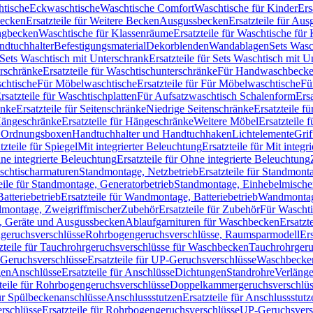
htische
Eckwaschtische
Waschtische Comfort
Waschtische für Kinder
Ers
Becken
Ersatzteile für Weitere Becken
Ausgussbecken
Ersatzteile für Au
ngbecken
Waschtische für Klassenräume
Ersatzteile für Waschtische fü
ndtuchhalter
Befestigungsmaterial
Dekorblenden
Wandablagen
Sets Wasc
Sets Waschtisch mit Unterschrank
Ersatzteile für Sets Waschtisch mit 
rschränke
Ersatzteile für Waschtischunterschränke
Für Handwaschbeck
schtische
Für Möbelwaschtische
Ersatzteile für Für Möbelwaschtische
Fü
rsatzteile für Waschtischplatten
Für Aufsatzwaschtisch Schalenform
Ers
änke
Ersatzteile für Seitenschränke
Niedrige Seitenschränke
Ersatzteile f
ängeschränke
Ersatzteile für Hängeschränke
Weitere Möbel
Ersatzteile 
d Ordnungsboxen
Handtuchhalter und Handtuchhaken
Lichtelemente
Grif
tzteile für Spiegel
Mit integrierter Beleuchtung
Ersatzteile für Mit integr
ne integrierte Beleuchtung
Ersatzteile für Ohne integrierte Beleuchtung
aschtischarmaturen
Standmontage, Netzbetrieb
Ersatzteile für Standmont
eile für Standmontage, Generatorbetrieb
Standmontage, Einhebelmische
tteriebetrieb
Ersatzteile für Wandmontage, Batteriebetrieb
Wandmontage
ndmontage, Zweigriffmischer
Zubehör
Ersatzteile für Zubehör
Für Wascht
n, Geräte und Ausgussbecken
Ablaufgarnituren für Waschbecken
Ersatzt
ngeruchsverschlüsse
Rohrbogengeruchsverschlüsse, Raumsparmodell
Er
zteile für Tauchrohrgeruchsverschlüsse für Waschbecken
Tauchrohrgeru
Geruchsverschlüsse
Ersatzteile für UP-Geruchsverschlüsse
Waschbecken
en
Anschlüsse
Ersatzteile für Anschlüsse
Dichtungen
Standrohre
Verläng
teile für Rohrbogengeruchsverschlüsse
Doppelkammergeruchsverschlüs
für Spülbeckenanschlüsse
Anschlussstutzen
Ersatzteile für Anschlussstutz
rschlüsse
Ersatzteile für Rohrbogengeruchsverschlüsse
UP-Geruchsvers