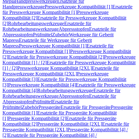
Mepla
Handpresswerkzeuge
Ersatzteile für
Handpresswerkzeuge
Presswerkzeuge Kompatibilität [1]
Ersatzteile
für Presswerkzeuge Kompatibilität [1]
Presswerkzeuge
Kompatibilität [2]
Ersatzteile für Presswerkzeuge Kompatibilität
[2]
Rohrbearbeitungswerkzeuge
Ersatzteile für
Rohrbearbeitungswerkzeuge
Abpressstopfen
Ersatzteile für
Abpressstopfen
Prüfmittel
Zubehör
Werkzeuge für Geberit
Mapress
Ersatzteile für Werkzeuge für Geberit
Mapress
Presswerkzeuge Kompatibilität [1]
Ersatzteile für
Presswerkzeuge Kompatibilität [1]
Presswerkzeuge Kompatibilität
[2]
Ersatzteile für Presswerkzeuge Kompatibilität [2]
Presswerkzeuge
Kompatibilität [1] / [2]
Ersatzteile für Presswerkzeuge Kompatibilität
[1] / [2]
Presswerkzeuge Kompatibilität [2XL]
Ersatzteile für
Presswerkzeuge Kompatibilität [2XL]
Presswerkzeuge
Kompatibilität [3]
Ersatzteile für Presswerkzeuge Kompatibilität
[3]
Presswerkzeuge Kompatibilität [4]
Ersatzteile für Presswerkzeuge
Kompatibilität [4]
Rohrbearbeitungswerkzeuge
Ersatzteile für
Rohrbearbeitungswerkzeuge
Abpressstopfen
Ersatzteile für
Abpressstopfen
Prüfmittel
Ersatzteile für
Prüfmittel
Zubehör
Pressgeräte
Ersatzteile für Pressgeräte
Pressgeräte
Kompatibilität [1]
Ersatzteile für Pressgeräte Kompatibilität
[1]
Pressgeräte Kompatibilität [2]
Ersatzteile für Pressgeräte
Kompatibilität [2]
Pressgeräte Kompatibilität [2XL]
Ersatzteile für
Pressgeräte Kompatibilität [2XL]
Pressgeräte Kompatibilität [4] /
[2]
Ersatzteile für Pressgeräte Kompatibilität [4] /