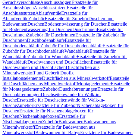
Geruchsverschlüsse
Anschlussbögen
Ersatzteile für
Anschlussbögen
Anschlussstutzen
Ersatzteile für
Anschlussstutzen
Ablaufventile
Ersatzteile für
Ablaufventile
Zubehör
Ersatzteile für Zubehör
Duschen und
Badewannen
Duschen
Bodenentwässerung für Duschen
Ersatzteile
für Bodenentwässerung für Duschen
Duschrinnen
Ersatzteile für
Duschrinnen
Zubehör für Duschrinnen
Ersatzteile für Zubehör für
Duschrinnen
Duschbodenabläufe
Ersatzteile für
Duschbodenabläufe
Zubehör für Duschbodenabläufe
Ersatzteile für
Zubehör für Duschbodenabläufe
Wandabläufe
Ersatzteile für
Wandabläufe
Zubehör für Wandabläufe
Ersatzteile für Zubehör für
Wandabläufe
Duschwannen und Duschflächen
Ersatzteile für
Duschwannen und Duschflächen
Duschflächen aus
Mineralwerkstoff und Geberit Duofix
Installationselemente
Duschflächen aus Mineralwerkstoff
Ersatzteile
für Duschflächen aus Mineralwerkstoff
Montageelemente
Ersatzteile
für Montageelemente
Zubehör
Duschabtrennungen
Ersatzteile für
Duschabtrennungen
Duschseitenwände für Walk-in-
Dusche
Ersatzteile für Duschseitenwände für Walk-in-
Dusche
Zubehör
Ersatzteile für Zubehör
Nischenablageboxen für
Duschen
Ersatzteile für Nischenablageboxen für
Duschen
Nischenablageboxen
Ersatzteile für
Nischenablageboxen
Zubehör
Badewannen
Badewannen aus
Mineralwerkstoff
Ersatzteile für Badewannen aus
Mineralwerkstoff
Badewannen für Babys
Ersatzteile für Badewannen