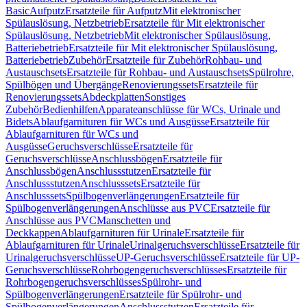
Basic
Aufputz
Ersatzteile für Aufputz
Mit elektronischer
Spülauslösung, Netzbetrieb
Ersatzteile für Mit elektronischer
Spülauslösung, Netzbetrieb
Mit elektronischer Spülauslösung,
Batteriebetrieb
Ersatzteile für Mit elektronischer Spülauslösung,
Batteriebetrieb
Zubehör
Ersatzteile für Zubehör
Rohbau- und
Austauschsets
Ersatzteile für Rohbau- und Austauschsets
Spülrohre,
Spülbögen und Übergänge
Renovierungssets
Ersatzteile für
Renovierungssets
Abdeckplatten
Sonstiges
Zubehör
Bedienhilfen
Apparateanschlüsse für WCs, Urinale und
Bidets
Ablaufgarnituren für WCs und Ausgüsse
Ersatzteile für
Ablaufgarnituren für WCs und
Ausgüsse
Geruchsverschlüsse
Ersatzteile für
Geruchsverschlüsse
Anschlussbögen
Ersatzteile für
Anschlussbögen
Anschlussstutzen
Ersatzteile für
Anschlussstutzen
Anschlusssets
Ersatzteile für
Anschlusssets
Spülbogenverlängerungen
Ersatzteile für
Spülbogenverlängerungen
Anschlüsse aus PVC
Ersatzteile für
Anschlüsse aus PVC
Manschetten und
Deckkappen
Ablaufgarnituren für Urinale
Ersatzteile für
Ablaufgarnituren für Urinale
Urinalgeruchsverschlüsse
Ersatzteile für
Urinalgeruchsverschlüsse
UP-Geruchsverschlüsse
Ersatzteile für UP-
Geruchsverschlüsse
Rohrbogengeruchsverschlüsses
Ersatzteile für
Rohrbogengeruchsverschlüsses
Spülrohr- und
Spülbogenverlängerungen
Ersatzteile für Spülrohr- und
Spülbogenverlängerungen
Anschlussstutzen
Ersatzteile für