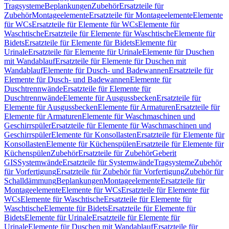
Tragsysteme
Beplankungen
Zubehör
Ersatzteile für
Zubehör
Montageelemente
Ersatzteile für Montageelemente
Elemente
für WCs
Ersatzteile für Elemente für WCs
Elemente für
Waschtische
Ersatzteile für Elemente für Waschtische
Elemente für
Bidets
Ersatzteile für Elemente für Bidets
Elemente für
Urinale
Ersatzteile für Elemente für Urinale
Elemente für Duschen
mit Wandablauf
Ersatzteile für Elemente für Duschen mit
Wandablauf
Elemente für Dusch- und Badewannen
Ersatzteile für
Elemente für Dusch- und Badewannen
Elemente für
Duschtrennwände
Ersatzteile für Elemente für
Duschtrennwände
Elemente für Ausgussbecken
Ersatzteile für
Elemente für Ausgussbecken
Elemente für Armaturen
Ersatzteile für
Elemente für Armaturen
Elemente für Waschmaschinen und
Geschirrspüler
Ersatzteile für Elemente für Waschmaschinen und
Geschirrspüler
Elemente für Konsollasten
Ersatzteile für Elemente für
Konsollasten
Elemente für Küchenspülen
Ersatzteile für Elemente für
Küchenspülen
Zubehör
Ersatzteile für Zubehör
Geberit
GIS
Systemwände
Ersatzteile für Systemwände
Tragsysteme
Zubehör
für Vorfertigung
Ersatzteile für Zubehör für Vorfertigung
Zubehör für
Schalldämmung
Beplankungen
Montageelemente
Ersatzteile für
Montageelemente
Elemente für WCs
Ersatzteile für Elemente für
WCs
Elemente für Waschtische
Ersatzteile für Elemente für
Waschtische
Elemente für Bidets
Ersatzteile für Elemente für
Bidets
Elemente für Urinale
Ersatzteile für Elemente für
Urinale
Elemente für Duschen mit Wandablauf
Ersatzteile für