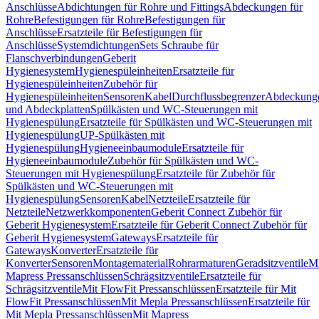
Anschlüsse
Abdichtungen für Rohre und Fittings
Abdeckungen für
Rohre
Befestigungen für Rohre
Befestigungen für
Anschlüsse
Ersatzteile für Befestigungen für
Anschlüsse
Systemdichtungen
Sets Schraube für
Flanschverbindungen
Geberit
Hygienesystem
Hygienespüleinheiten
Ersatzteile für
Hygienespüleinheiten
Zubehör für
Hygienespüleinheiten
Sensoren
Kabel
Durchflussbegrenzer
Abdeckung
und Abdeckplatten
Spülkästen und WC-Steuerungen mit
Hygienespülung
Ersatzteile für Spülkästen und WC-Steuerungen mit
Hygienespülung
UP-Spülkästen mit
Hygienespülung
Hygieneeinbaumodule
Ersatzteile für
Hygieneeinbaumodule
Zubehör für Spülkästen und WC-
Steuerungen mit Hygienespülung
Ersatzteile für Zubehör für
Spülkästen und WC-Steuerungen mit
Hygienespülung
Sensoren
Kabel
Netzteile
Ersatzteile für
Netzteile
Netzwerkkomponenten
Geberit Connect Zubehör für
Geberit Hygienesystem
Ersatzteile für Geberit Connect Zubehör für
Geberit Hygienesystem
Gateways
Ersatzteile für
Gateways
Konverter
Ersatzteile für
Konverter
Sensoren
Montagematerial
Rohrarmaturen
Geradsitzventile
Mi
Mapress Pressanschlüssen
Schrägsitzventile
Ersatzteile für
Schrägsitzventile
Mit FlowFit Pressanschlüssen
Ersatzteile für Mit
FlowFit Pressanschlüssen
Mit Mepla Pressanschlüssen
Ersatzteile für
Mit Mepla Pressanschlüssen
Mit Mapress