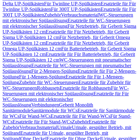
Delta UP-Spülkästen
Für Twinline UP-Spülkästen
Ersatzteile für Für
Twinline UP-Spülkästen
Für 300T UP-Spülkästen
Ersatzteile für Für
300T UP-Spülkästen
Zubehör
Verbrauchsmaterial
WC-Steuerungen
mit elektronischer Spülauslösung
Ersatzteile für WC-Steuerungen
mit elektronischer Spülauslösung
Für Netzbetrieb, für Geberit Sigma
UP-Spülkästen 12 cm
Ersatzteile für Für Netzbetrieb, für Geberit
Sigma UP-Spülkästen 12 cm
Für Netzbetrieb, für Geberit Omega
UP-Spülkästen 12 cm
Ersatzteile für Für Netzbetrieb, für Geberit
Omega UP-Spülkästen 12 cm
Für Batteriebetrieb, für Geberit Sigma
UP-Spülkästen 12 cm
Ersatzteile für Für Batteriebetrieb, für Geberit
Sigma UP-Spülkästen 12 cm
WC-Steuerungen mit pneumatischer
Spülauslösung
Ersatzteile für WC-Steuerungen mit pneumatischer
Spülauslösung
Für 2-Mengen-Spülung
Ersatzteile für Für 2-Mengen-
Spülung
Für 1-Mengen-Spülung
Ersatzteile für Für 1-Mengen-
Spülung
Zubehör für WC-Steuerungen
Ersatzteile für Zubehör für
WC-Steuerungen
Rohbausets
Ersatzteile für Rohbausets
Für WC-
Steuerungen mit elektronischer Spülauslösung
Ersatzteile für Für
WC-Steuerungen mit elektronischer
Spülauslösung
Verbindungen
Geberit Monolith
Sanitärmodule
Sanitärmodule für WCs
Ersatzteile für Sanitärmodule
für WCs
Für Wand-WCs
Ersatzteile für Für Wand-WCs
Für Stand-
WCs
Ersatzteile für Für Stand-WCs
Zubehör
Ersatzteile für
Zubehör
Verbrauchsmaterial
Urinale
Urinale, gespülter Betrieb, mit
Spülrand
Ersatzteile für Urinale, gespülter Betrieb, mit
Spülrand
Ohne Deckel
Ersatzteile für Ohne Deckel
Urinale, gespülter