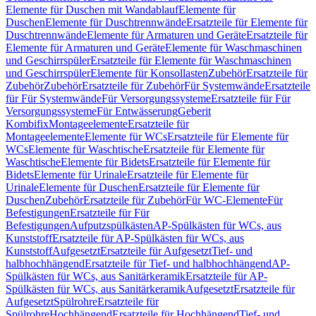
Elemente für Duschen mit Wandablauf
Elemente für
Duschen
Elemente für Duschtrennwände
Ersatzteile für Elemente für
Duschtrennwände
Elemente für Armaturen und Geräte
Ersatzteile für
Elemente für Armaturen und Geräte
Elemente für Waschmaschinen
und Geschirrspüler
Ersatzteile für Elemente für Waschmaschinen
und Geschirrspüler
Elemente für Konsollasten
Zubehör
Ersatzteile für
Zubehör
Zubehör
Ersatzteile für Zubehör
Für Systemwände
Ersatzteile
für Für Systemwände
Für Versorgungssysteme
Ersatzteile für Für
Versorgungssysteme
Für Entwässerung
Geberit
Kombifix
Montageelemente
Ersatzteile für
Montageelemente
Elemente für WCs
Ersatzteile für Elemente für
WCs
Elemente für Waschtische
Ersatzteile für Elemente für
Waschtische
Elemente für Bidets
Ersatzteile für Elemente für
Bidets
Elemente für Urinale
Ersatzteile für Elemente für
Urinale
Elemente für Duschen
Ersatzteile für Elemente für
Duschen
Zubehör
Ersatzteile für Zubehör
Für WC-Elemente
Für
Befestigungen
Ersatzteile für Für
Befestigungen
Aufputzspülkästen
AP-Spülkästen für WCs, aus
Kunststoff
Ersatzteile für AP-Spülkästen für WCs, aus
Kunststoff
Aufgesetzt
Ersatzteile für Aufgesetzt
Tief- und
halbhochhängend
Ersatzteile für Tief- und halbhochhängend
AP-
Spülkästen für WCs, aus Sanitärkeramik
Ersatzteile für AP-
Spülkästen für WCs, aus Sanitärkeramik
Aufgesetzt
Ersatzteile für
Aufgesetzt
Spülrohre
Ersatzteile für
Spülrohre
Hochhängend
Ersatzteile für Hochhängend
Tief- und