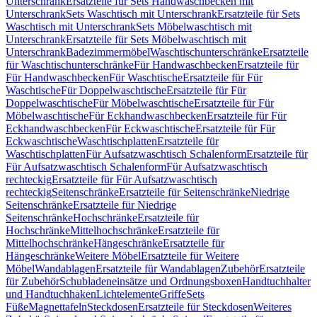
Unterschrank
Ersatzteile für Sets Handwaschbecken mit
Unterschrank
Sets Waschtisch mit Unterschrank
Ersatzteile für Sets
Waschtisch mit Unterschrank
Sets Möbelwaschtisch mit
Unterschrank
Ersatzteile für Sets Möbelwaschtisch mit
Unterschrank
Badezimmermöbel
Waschtischunterschränke
Ersatzteile
für Waschtischunterschränke
Für Handwaschbecken
Ersatzteile für
Für Handwaschbecken
Für Waschtische
Ersatzteile für Für
Waschtische
Für Doppelwaschtische
Ersatzteile für Für
Doppelwaschtische
Für Möbelwaschtische
Ersatzteile für Für
Möbelwaschtische
Für Eckhandwaschbecken
Ersatzteile für Für
Eckhandwaschbecken
Für Eckwaschtische
Ersatzteile für Für
Eckwaschtische
Waschtischplatten
Ersatzteile für
Waschtischplatten
Für Aufsatzwaschtisch Schalenform
Ersatzteile für
Für Aufsatzwaschtisch Schalenform
Für Aufsatzwaschtisch
rechteckig
Ersatzteile für Für Aufsatzwaschtisch
rechteckig
Seitenschränke
Ersatzteile für Seitenschränke
Niedrige
Seitenschränke
Ersatzteile für Niedrige
Seitenschränke
Hochschränke
Ersatzteile für
Hochschränke
Mittelhochschränke
Ersatzteile für
Mittelhochschränke
Hängeschränke
Ersatzteile für
Hängeschränke
Weitere Möbel
Ersatzteile für Weitere
Möbel
Wandablagen
Ersatzteile für Wandablagen
Zubehör
Ersatzteile
für Zubehör
Schubladeneinsätze und Ordnungsboxen
Handtuchhalter
und Handtuchhaken
Lichtelemente
Griffe
Sets
Füße
Magnettafeln
Steckdosen
Ersatzteile für Steckdosen
Weiteres