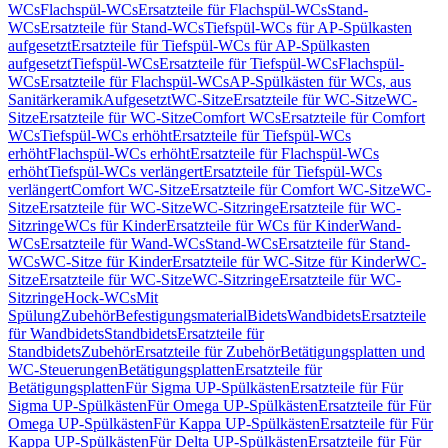
WCs
Flachspül-WCs
Ersatzteile für Flachspül-WCs
Stand-
WCs
Ersatzteile für Stand-WCs
Tiefspül-WCs für AP-Spülkasten
aufgesetzt
Ersatzteile für Tiefspül-WCs für AP-Spülkasten
aufgesetzt
Tiefspül-WCs
Ersatzteile für Tiefspül-WCs
Flachspül-
WCs
Ersatzteile für Flachspül-WCs
AP-Spülkästen für WCs, aus
Sanitärkeramik
Aufgesetzt
WC-Sitze
Ersatzteile für WC-Sitze
WC-
Sitze
Ersatzteile für WC-Sitze
Comfort WCs
Ersatzteile für Comfort
WCs
Tiefspül-WCs erhöht
Ersatzteile für Tiefspül-WCs
erhöht
Flachspül-WCs erhöht
Ersatzteile für Flachspül-WCs
erhöht
Tiefspül-WCs verlängert
Ersatzteile für Tiefspül-WCs
verlängert
Comfort WC-Sitze
Ersatzteile für Comfort WC-Sitze
WC-
Sitze
Ersatzteile für WC-Sitze
WC-Sitzringe
Ersatzteile für WC-
Sitzringe
WCs für Kinder
Ersatzteile für WCs für Kinder
Wand-
WCs
Ersatzteile für Wand-WCs
Stand-WCs
Ersatzteile für Stand-
WCs
WC-Sitze für Kinder
Ersatzteile für WC-Sitze für Kinder
WC-
Sitze
Ersatzteile für WC-Sitze
WC-Sitzringe
Ersatzteile für WC-
Sitzringe
Hock-WCs
Mit
Spülung
Zubehör
Befestigungsmaterial
Bidets
Wandbidets
Ersatzteile
für Wandbidets
Standbidets
Ersatzteile für
Standbidets
Zubehör
Ersatzteile für Zubehör
Betätigungsplatten und
WC-Steuerungen
Betätigungsplatten
Ersatzteile für
Betätigungsplatten
Für Sigma UP-Spülkästen
Ersatzteile für Für
Sigma UP-Spülkästen
Für Omega UP-Spülkästen
Ersatzteile für Für
Omega UP-Spülkästen
Für Kappa UP-Spülkästen
Ersatzteile für Für
Kappa UP-Spülkästen
Für Delta UP-Spülkästen
Ersatzteile für Für