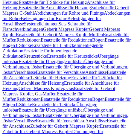
Heizung
Ersatzteile für T-Stücke für Heizung
Anschlüsse für
Heizung
Ersatzteile für Anschlüsse für Heizung
Zubehör für Geberit
Mapress C-Stahl
Abdichtungen für Rohre und Fittings
Abdeckungen
für Rohre
Befestigungen für Rohre
Befestigungen für
Anschlüsse
Systemdichtungen
Sets Schraube für
Flanschverbindungen
Geberit Mapress Kupfer
Geberit Mapress
Kupfer
Ersatzteile für Geberit Mapress Kupfer
Muffen
Ersatzteile für
Muffen
Reduktionen
Ersatzteile für Reduktionen
Bögen
Ersatzteile für
Bögen
T-Stücke
Ersatzteile für T-Stücke
Innenliegende
Zirkulation
Ersatzteile für Innenliegende
Zirkulation
Kreuzstücke
Ersatzteile für Kreuzstücke
Übergänge
unlösbar
Ersatzteile für Übergänge unlösbar
Übergänge und
Verbindungen, lösbar
Ersatzteile für Übergänge und Verbindungen,
lösbar
Verschlüsse
Ersatzteile für Verschlüsse
Anschlüsse
Ersatzteile
für Anschlüsse
T-Stücke für Heizung
Ersatzteile für T-Stücke für
Heizung
Anschlüsse für Heizung
Ersatzteile für Anschlüsse für
Heizung
Geberit Mapress Kupfer, Gas
Ersatzteile für Geberit
Mapress Kupfer, Gas
Muffen
Ersatzteile für
Muffen
Reduktionen
Ersatzteile für Reduktionen
Bögen
Ersatzteile für
Bögen
T-Stücke
Ersatzteile für T-Stücke
Übergänge
unlösbar
Ersatzteile für Übergänge unlösbar
Übergänge und
Verbindungen, lösbar
Ersatzteile für Übergänge und Verbindungen,
lösbar
Verschlüsse
Ersatzteile für Verschlüsse
Anschlüsse
Ersatzteile
für Anschlüsse
Zubehör für Geberit Mapress Kupfer
Ersatzteile für
Zubehör für Geberit Mapress Kupfer
Dämmungen für