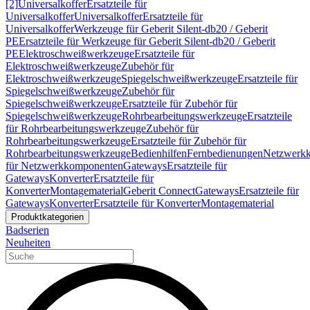
[2]
Universalkoffer
Ersatzteile für
Universalkoffer
Universalkoffer
Ersatzteile für
Universalkoffer
Werkzeuge für Geberit Silent-db20 / Geberit
PE
Ersatzteile für Werkzeuge für Geberit Silent-db20 / Geberit
PE
Elektroschweißwerkzeuge
Ersatzteile für
Elektroschweißwerkzeuge
Zubehör für
Elektroschweißwerkzeuge
Spiegelschweißwerkzeuge
Ersatzteile für
Spiegelschweißwerkzeuge
Zubehör für
Spiegelschweißwerkzeuge
Ersatzteile für Zubehör für
Spiegelschweißwerkzeuge
Rohrbearbeitungswerkzeuge
Ersatzteile
für Rohrbearbeitungswerkzeuge
Zubehör für
Rohrbearbeitungswerkzeuge
Ersatzteile für Zubehör für
Rohrbearbeitungswerkzeuge
Bedienhilfen
Fernbedienungen
Netzwerk
für Netzwerkkomponenten
Gateways
Ersatzteile für
Gateways
Konverter
Ersatzteile für
Konverter
Montagematerial
Geberit Connect
Gateways
Ersatzteile für
Gateways
Konverter
Ersatzteile für Konverter
Montagematerial
Produktkategorien
Badserien
Neuheiten