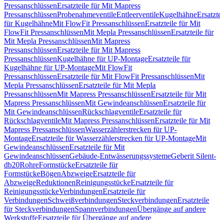
Pressanschlüssen
Ersatzteile für Mit Mapress
Pressanschlüssen
Probenahmeventile
Entleerventile
Kugelhähne
Ersatzt
für Kugelhähne
Mit FlowFit Pressanschlüssen
Ersatzteile für Mit
FlowFit Pressanschlüssen
Mit Mepla Pressanschlüssen
Ersatzteile für
Mit Mepla Pressanschlüssen
Mit Mapress
Pressanschlüssen
Ersatzteile für Mit Mapress
Pressanschlüssen
Kugelhähne für UP-Montage
Ersatzteile für
Kugelhähne für UP-Montage
Mit FlowFit
Pressanschlüssen
Ersatzteile für Mit FlowFit Pressanschlüssen
Mit
Mepla Pressanschlüssen
Ersatzteile für Mit Mepla
Pressanschlüssen
Mit Mapress Pressanschlüssen
Ersatzteile für Mit
Mapress Pressanschlüssen
Mit Gewindeanschlüssen
Ersatzteile für
Mit Gewindeanschlüssen
Rückschlagventile
Ersatzteile für
Rückschlagventile
Mit Mapress Pressanschlüssen
Ersatzteile für Mit
Mapress Pressanschlüssen
Wasserzählerstrecken für UP-
Montage
Ersatzteile für Wasserzählerstrecken für UP-Montage
Mit
Gewindeanschlüssen
Ersatzteile für Mit
Gewindeanschlüssen
Gebäude-Entwässerungssysteme
Geberit Silent-
db20
Rohre
Formstücke
Ersatzteile für
Formstücke
Bögen
Abzweige
Ersatzteile für
Abzweige
Reduktionen
Reinigungsstücke
Ersatzteile für
Reinigungsstücke
Verbindungen
Ersatzteile für
Verbindungen
Schweißverbindungen
Steckverbindungen
Ersatzteile
für Steckverbindungen
Spannverbindungen
Übergänge auf andere
Werkstoffe
Ersatzteile für Übergänge auf andere