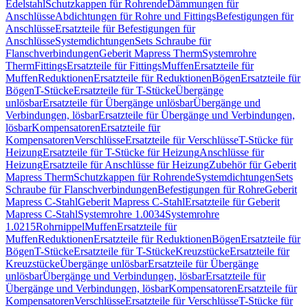
Edelstahl
Schutzkappen für Rohrende
Dämmungen für
Anschlüsse
Abdichtungen für Rohre und Fittings
Befestigungen für
Anschlüsse
Ersatzteile für Befestigungen für
Anschlüsse
Systemdichtungen
Sets Schraube für
Flanschverbindungen
Geberit Mapress Therm
Systemrohre
Therm
Fittings
Ersatzteile für Fittings
Muffen
Ersatzteile für
Muffen
Reduktionen
Ersatzteile für Reduktionen
Bögen
Ersatzteile für
Bögen
T-Stücke
Ersatzteile für T-Stücke
Übergänge
unlösbar
Ersatzteile für Übergänge unlösbar
Übergänge und
Verbindungen, lösbar
Ersatzteile für Übergänge und Verbindungen,
lösbar
Kompensatoren
Ersatzteile für
Kompensatoren
Verschlüsse
Ersatzteile für Verschlüsse
T-Stücke für
Heizung
Ersatzteile für T-Stücke für Heizung
Anschlüsse für
Heizung
Ersatzteile für Anschlüsse für Heizung
Zubehör für Geberit
Mapress Therm
Schutzkappen für Rohrende
Systemdichtungen
Sets
Schraube für Flanschverbindungen
Befestigungen für Rohre
Geberit
Mapress C-Stahl
Geberit Mapress C-Stahl
Ersatzteile für Geberit
Mapress C-Stahl
Systemrohre 1.0034
Systemrohre
1.0215
Rohrnippel
Muffen
Ersatzteile für
Muffen
Reduktionen
Ersatzteile für Reduktionen
Bögen
Ersatzteile für
Bögen
T-Stücke
Ersatzteile für T-Stücke
Kreuzstücke
Ersatzteile für
Kreuzstücke
Übergänge unlösbar
Ersatzteile für Übergänge
unlösbar
Übergänge und Verbindungen, lösbar
Ersatzteile für
Übergänge und Verbindungen, lösbar
Kompensatoren
Ersatzteile für
Kompensatoren
Verschlüsse
Ersatzteile für Verschlüsse
T-Stücke für