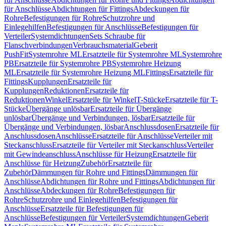
für Anschlüsse
Abdichtungen für Fittings
Abdeckungen für
Rohre
Befestigungen für Rohre
Schutzrohre und
Einlegehilfen
Befestigungen für Anschlüsse
Befestigungen für
Verteiler
Systemdichtungen
Sets Schraube für
Flanschverbindungen
Verbrauchsmaterial
Geberit
PushFit
Systemrohre ML
Ersatzteile für Systemrohre ML
Systemrohre
PB
Ersatzteile für Systemrohre PB
Systemrohre Heizung
ML
Ersatzteile für Systemrohre Heizung ML
Fittings
Ersatzteile für
Fittings
Kupplungen
Ersatzteile für
Kupplungen
Reduktionen
Ersatzteile für
Reduktionen
Winkel
Ersatzteile für Winkel
T-Stücke
Ersatzteile für T-
Stücke
Übergänge unlösbar
Ersatzteile für Übergänge
unlösbar
Übergänge und Verbindungen, lösbar
Ersatzteile für
Übergänge und Verbindungen, lösbar
Anschlussdosen
Ersatzteile für
Anschlussdosen
Anschlüsse
Ersatzteile für Anschlüsse
Verteiler mit
Steckanschluss
Ersatzteile für Verteiler mit Steckanschluss
Verteiler
mit Gewindeanschluss
Anschlüsse für Heizung
Ersatzteile für
Anschlüsse für Heizung
Zubehör
Ersatzteile für
Zubehör
Dämmungen für Rohre und Fittings
Dämmungen für
Anschlüsse
Abdichtungen für Rohre und Fittings
Abdichtungen für
Anschlüsse
Abdeckungen für Rohre
Befestigungen für
Rohre
Schutzrohre und Einlegehilfen
Befestigungen für
Anschlüsse
Ersatzteile für Befestigungen für
Anschlüsse
Befestigungen für Verteiler
Systemdichtungen
Geberit