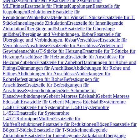
Mepla
Systemrohre ML
Ersatzteile für Systemrohre
ML
Fittings
Ersatzteile für Fittings
Kupplungen
Ersatzteile für
Kupplungen
Reduktionen
Ersatzteile für
Reduktionen
Winkel
Ersatzteile für Winkel
T-Stücke
Ersatzteile für T-
Stücke
Innenliegende Zirkulation
Ersatzteile für Innenliegende
Zirkulation
Übergänge unlösbar
Ersatzteile für Übergänge
unlösbar
Übergänge und Verbindungen, lösbar
Ersatzteile für
Übergänge und Verbindungen, lösbar
Verschlüsse
Ersatzteile für
Verschlüsse
Anschlüsse
Ersatzteile für Anschlüsse
Verteiler mit
Gewindeanschluss
T-Stücke für Heizung
Ersatzteile für T-Stücke für
Heizung
Anschlüsse für Heizung
Ersatzteile für Anschlüsse für
Heizung
Zubehör
Ersatzteile für Zubehör
Dämmungen für Rohre und
Fittings
Dämmungen für Anschlüsse
Abdichtungen für Rohre und
Fittings
Abdichtungen für Anschlüsse
Abdeckungen für
Rohre
Befestigungen für Rohre
Befestigungen für
Anschlüsse
Ersatzteile für Befestigungen für
Anschlüsse
Systemdichtungen
Sets Schraube für
Flanschverbindungen
Geberit Mapress Edelstahl
Geberit Mapress
Edelstahl
Ersatzteile für Geberit Mapress Edelstahl
Systemrohre
1.4401
Ersatzteile für Systemrohre 1.4401
Systemrohre
1.4521
Ersatzteile für Systemrohre
1.4521
Rohrnippel
Muffen
Ersatzteile für
Muffen
Reduktionen
Ersatzteile für Reduktionen
Bögen
Ersatzteile für
Bögen
T-Stücke
Ersatzteile für T-Stücke
Innenliegende
Zirkulation
Ersatzteile für Innenliegende Zirkulation
Übergänge