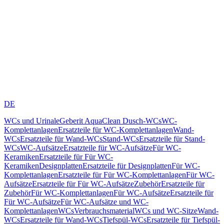
DE
WCs und Urinale
Geberit AquaClean Dusch-WCs
WC-
Komplettanlagen
Ersatzteile für WC-Komplettanlagen
Wand-
WCs
Ersatzteile für Wand-WCs
Stand-WCs
Ersatzteile für Stand-
WCs
WC-Aufsätze
Ersatzteile für WC-Aufsätze
Für WC-
Keramiken
Ersatzteile für Für WC-
Keramiken
Designplatten
Ersatzteile für Designplatten
Für WC-
Komplettanlagen
Ersatzteile für Für WC-Komplettanlagen
Für WC-
Aufsätze
Ersatzteile für Für WC-Aufsätze
Zubehör
Ersatzteile für
Zubehör
Für WC-Komplettanlagen
Für WC-Aufsätze
Ersatzteile für
Für WC-Aufsätze
Für WC-Aufsätze und WC-
Komplettanlagen
WCs
Verbrauchsmaterial
WCs und WC-Sitze
Wand-
WCs
Ersatzteile für Wand-WCs
Tiefspül-WCs
Ersatzteile für Tiefspül-