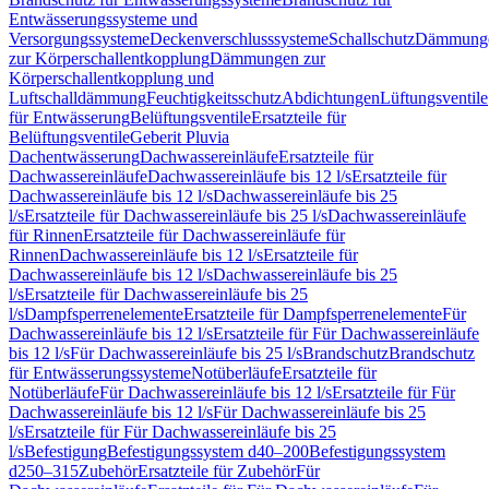
Entwässerungssysteme und
Versorgungssysteme
Deckenverschlusssysteme
Schallschutz
Dämmung
zur Körperschallentkopplung
Dämmungen zur
Körperschallentkopplung und
Luftschalldämmung
Feuchtigkeitsschutz
Abdichtungen
Lüftungsventile
für Entwässerung
Belüftungsventile
Ersatzteile für
Belüftungsventile
Geberit Pluvia
Dachentwässerung
Dachwassereinläufe
Ersatzteile für
Dachwassereinläufe
Dachwassereinläufe bis 12 l/s
Ersatzteile für
Dachwassereinläufe bis 12 l/s
Dachwassereinläufe bis 25
l/s
Ersatzteile für Dachwassereinläufe bis 25 l/s
Dachwassereinläufe
für Rinnen
Ersatzteile für Dachwassereinläufe für
Rinnen
Dachwassereinläufe bis 12 l/s
Ersatzteile für
Dachwassereinläufe bis 12 l/s
Dachwassereinläufe bis 25
l/s
Ersatzteile für Dachwassereinläufe bis 25
l/s
Dampfsperrenelemente
Ersatzteile für Dampfsperrenelemente
Für
Dachwassereinläufe bis 12 l/s
Ersatzteile für Für Dachwassereinläufe
bis 12 l/s
Für Dachwassereinläufe bis 25 l/s
Brandschutz
Brandschutz
für Entwässerungssysteme
Notüberläufe
Ersatzteile für
Notüberläufe
Für Dachwassereinläufe bis 12 l/s
Ersatzteile für Für
Dachwassereinläufe bis 12 l/s
Für Dachwassereinläufe bis 25
l/s
Ersatzteile für Für Dachwassereinläufe bis 25
l/s
Befestigung
Befestigungssystem d40–200
Befestigungssystem
d250–315
Zubehör
Ersatzteile für Zubehör
Für