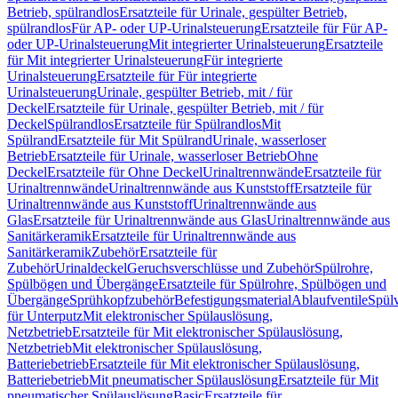
Betrieb, spülrandlos
Ersatzteile für Urinale, gespülter Betrieb,
spülrandlos
Für AP- oder UP-Urinalsteuerung
Ersatzteile für Für AP-
oder UP-Urinalsteuerung
Mit integrierter Urinalsteuerung
Ersatzteile
für Mit integrierter Urinalsteuerung
Für integrierte
Urinalsteuerung
Ersatzteile für Für integrierte
Urinalsteuerung
Urinale, gespülter Betrieb, mit / für
Deckel
Ersatzteile für Urinale, gespülter Betrieb, mit / für
Deckel
Spülrandlos
Ersatzteile für Spülrandlos
Mit
Spülrand
Ersatzteile für Mit Spülrand
Urinale, wasserloser
Betrieb
Ersatzteile für Urinale, wasserloser Betrieb
Ohne
Deckel
Ersatzteile für Ohne Deckel
Urinaltrennwände
Ersatzteile für
Urinaltrennwände
Urinaltrennwände aus Kunststoff
Ersatzteile für
Urinaltrennwände aus Kunststoff
Urinaltrennwände aus
Glas
Ersatzteile für Urinaltrennwände aus Glas
Urinaltrennwände aus
Sanitärkeramik
Ersatzteile für Urinaltrennwände aus
Sanitärkeramik
Zubehör
Ersatzteile für
Zubehör
Urinaldeckel
Geruchsverschlüsse und Zubehör
Spülrohre,
Spülbögen und Übergänge
Ersatzteile für Spülrohre, Spülbögen und
Übergänge
Sprühkopfzubehör
Befestigungsmaterial
Ablaufventile
Spülv
für Unterputz
Mit elektronischer Spülauslösung,
Netzbetrieb
Ersatzteile für Mit elektronischer Spülauslösung,
Netzbetrieb
Mit elektronischer Spülauslösung,
Batteriebetrieb
Ersatzteile für Mit elektronischer Spülauslösung,
Batteriebetrieb
Mit pneumatischer Spülauslösung
Ersatzteile für Mit
pneumatischer Spülauslösung
Basic
Ersatzteile für