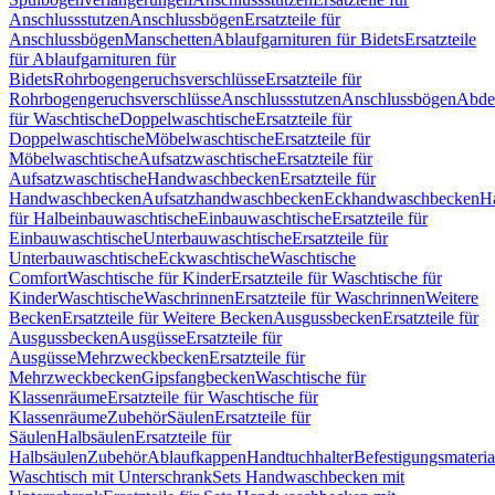
Anschlussstutzen
Anschlussbögen
Ersatzteile für
Anschlussbögen
Manschetten
Ablaufgarnituren für Bidets
Ersatzteile
für Ablaufgarnituren für
Bidets
Rohrbogengeruchsverschlüsse
Ersatzteile für
Rohrbogengeruchsverschlüsse
Anschlussstutzen
Anschlussbögen
Abde
für Waschtische
Doppelwaschtische
Ersatzteile für
Doppelwaschtische
Möbelwaschtische
Ersatzteile für
Möbelwaschtische
Aufsatzwaschtische
Ersatzteile für
Aufsatzwaschtische
Handwaschbecken
Ersatzteile für
Handwaschbecken
Aufsatzhandwaschbecken
Eckhandwaschbecken
H
für Halbeinbauwaschtische
Einbauwaschtische
Ersatzteile für
Einbauwaschtische
Unterbauwaschtische
Ersatzteile für
Unterbauwaschtische
Eckwaschtische
Waschtische
Comfort
Waschtische für Kinder
Ersatzteile für Waschtische für
Kinder
Waschtische
Waschrinnen
Ersatzteile für Waschrinnen
Weitere
Becken
Ersatzteile für Weitere Becken
Ausgussbecken
Ersatzteile für
Ausgussbecken
Ausgüsse
Ersatzteile für
Ausgüsse
Mehrzweckbecken
Ersatzteile für
Mehrzweckbecken
Gipsfangbecken
Waschtische für
Klassenräume
Ersatzteile für Waschtische für
Klassenräume
Zubehör
Säulen
Ersatzteile für
Säulen
Halbsäulen
Ersatzteile für
Halbsäulen
Zubehör
Ablaufkappen
Handtuchhalter
Befestigungsmateria
Waschtisch mit Unterschrank
Sets Handwaschbecken mit