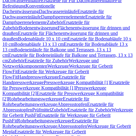
Dachwassereinläufe
Ersatzteile für Für Dachwassereinläufe
Für
Befestigung
Konventionelle
Dachentwässerung
Dachwassereinläufe
Ersatzteile für
Dachwassereinläufe
Dampfsperrenelemente
Ersatzteile für
Dampfsperrenelemente
Zubehör
Ersatzteile für
Zubehör
Bodenentwässerung
Flächenentwässerung für drinnen und
draußen
Ersatzteile für Flächenentwässerung für drinnen und
draußen
Bodenabläufe 10 x 10 cm
Ersatzteile für Bodenabläufe 10 x
10 cm
Bodenabläufe 13 x 13 cm
Ersatzteile für Bodenabläufe 13 x
13 cm
Bodeneinläufe für Balkone und Terrassen, 13 x 13
cm
Ersatzteile für Bodeneinläufe für Balkone und Terrassen, 13 x 13
cm
Zubehör
Ersatzteile für Zubehör
Werkzeuge und
Netzwerkkomponenten
Werkzeuge
Werkzeuge für Geberit
FlowFit
Ersatzteile für Werkzeuge für Geberit
FlowFit
Handpresswerkzeuge
Ersatzteile für
Handpresswerkzeuge
Presswerkzeuge Kompatibilität [1]
Ersatzteile
für Presswerkzeuge Kompatibilität [1]
Presswerkzeuge
Kompatibilität [2]
Ersatzteile für Presswerkzeuge Kompatibilität
[2]
Rohrbearbeitungswerkzeuge
Ersatzteile für
Rohrbearbeitungswerkzeuge
Abpressstopfen
Ersatzteile für
Abpressstopfen
Prüfmittel
Zubehör
Ersatzteile für Zubehör
Werkzeuge
für Geberit PushFit
Ersatzteile für Werkzeuge für Geberit
PushFit
Rohrbearbeitungswerkzeuge
Ersatzteile für
Rohrbearbeitungswerkzeuge
Abpressstopfen
Werkzeuge für Geberit
Mepla
Ersatzteile für Werkzeuge für Geberit