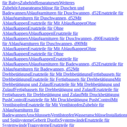
für Babys
Zubehör
Reparatursets
Weiteres
Zubehör
Apparateanschlüsse für Duschen und
Badewannen
Ablaufgarnituren für Duschwannen, d52
Ersatzteile für
Ablaufgarnituren für Duschwannen, d52
Mit
Ablaufkappen
Ersatzteile für Mit Ablaufkappen
Ohne
Ablaufkappen
Ersatzteile für Ohne
Ablaufkappen
Ablaufkappen
Ersatzteile für
Ablaufkappen
Ablaufgarnituren für Duschwannen, d90
Ersatzteile
für Ablaufgarnituren für Duschwannen, d90
Mit
Ablaufkappen
Ersatzteile für Mit Ablaufkappen
Ohne
Ablaufkappen
Ersatzteile für Ohne
Ablaufkappen
Ablaufkappen
Ersatzteile für
Ablaufkappen
Ablaufgarnituren für Badewannen, d52
Ersatzteile für
Ablaufgarnituren für Badewannen, d52
Mit
Drehbetätigung
Ersatzteile für Mit Drehbetätigung
Fertigbausets für
Drehbetätigung
Ersatzteile für Fertigbausets für Drehbetätigung
Mit
Drehbetätigung und Zulauf
Ersatzteile für Mit Drehbetätigung und
Zulauf
Fertigbausets für Drehbetätigung und Zulauf
Ersatzteile für
Fertigbausets für Drehbetätigung und Zulauf
Mit Druckbetätigung
PushControl
Ersatzteile für Mit Druckbetätigung PushControl
Mit
Ventilstopfen
Ersatzteile für Mit Ventilstopfen
Zubehör für
Ablaufgarnituren für
Badewannen
Anschlusssets
Ventilstopfen
Wasseranschlüsse
Installation
und Spülsysteme
Geberit Duofix
Systemwände
Ersatzteile für
Systemwände
Tragsysteme
Ersatzteile für