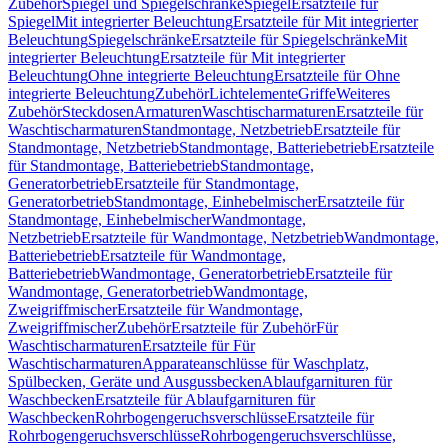
Zubehör
Spiegel und Spiegelschränke
Spiegel
Ersatzteile für
Spiegel
Mit integrierter Beleuchtung
Ersatzteile für Mit integrierter
Beleuchtung
Spiegelschränke
Ersatzteile für Spiegelschränke
Mit
integrierter Beleuchtung
Ersatzteile für Mit integrierter
Beleuchtung
Ohne integrierte Beleuchtung
Ersatzteile für Ohne
integrierte Beleuchtung
Zubehör
Lichtelemente
Griffe
Weiteres
Zubehör
Steckdosen
Armaturen
Waschtischarmaturen
Ersatzteile für
Waschtischarmaturen
Standmontage, Netzbetrieb
Ersatzteile für
Standmontage, Netzbetrieb
Standmontage, Batteriebetrieb
Ersatzteile
für Standmontage, Batteriebetrieb
Standmontage,
Generatorbetrieb
Ersatzteile für Standmontage,
Generatorbetrieb
Standmontage, Einhebelmischer
Ersatzteile für
Standmontage, Einhebelmischer
Wandmontage,
Netzbetrieb
Ersatzteile für Wandmontage, Netzbetrieb
Wandmontage,
Batteriebetrieb
Ersatzteile für Wandmontage,
Batteriebetrieb
Wandmontage, Generatorbetrieb
Ersatzteile für
Wandmontage, Generatorbetrieb
Wandmontage,
Zweigriffmischer
Ersatzteile für Wandmontage,
Zweigriffmischer
Zubehör
Ersatzteile für Zubehör
Für
Waschtischarmaturen
Ersatzteile für Für
Waschtischarmaturen
Apparateanschlüsse für Waschplatz,
Spülbecken, Geräte und Ausgussbecken
Ablaufgarnituren für
Waschbecken
Ersatzteile für Ablaufgarnituren für
Waschbecken
Rohrbogengeruchsverschlüsse
Ersatzteile für
Rohrbogengeruchsverschlüsse
Rohrbogengeruchsverschlüsse,