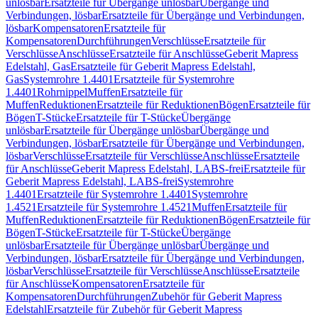
unlösbar
Ersatzteile für Übergänge unlösbar
Übergänge und
Verbindungen, lösbar
Ersatzteile für Übergänge und Verbindungen,
lösbar
Kompensatoren
Ersatzteile für
Kompensatoren
Durchführungen
Verschlüsse
Ersatzteile für
Verschlüsse
Anschlüsse
Ersatzteile für Anschlüsse
Geberit Mapress
Edelstahl, Gas
Ersatzteile für Geberit Mapress Edelstahl,
Gas
Systemrohre 1.4401
Ersatzteile für Systemrohre
1.4401
Rohrnippel
Muffen
Ersatzteile für
Muffen
Reduktionen
Ersatzteile für Reduktionen
Bögen
Ersatzteile für
Bögen
T-Stücke
Ersatzteile für T-Stücke
Übergänge
unlösbar
Ersatzteile für Übergänge unlösbar
Übergänge und
Verbindungen, lösbar
Ersatzteile für Übergänge und Verbindungen,
lösbar
Verschlüsse
Ersatzteile für Verschlüsse
Anschlüsse
Ersatzteile
für Anschlüsse
Geberit Mapress Edelstahl, LABS-frei
Ersatzteile für
Geberit Mapress Edelstahl, LABS-frei
Systemrohre
1.4401
Ersatzteile für Systemrohre 1.4401
Systemrohre
1.4521
Ersatzteile für Systemrohre 1.4521
Muffen
Ersatzteile für
Muffen
Reduktionen
Ersatzteile für Reduktionen
Bögen
Ersatzteile für
Bögen
T-Stücke
Ersatzteile für T-Stücke
Übergänge
unlösbar
Ersatzteile für Übergänge unlösbar
Übergänge und
Verbindungen, lösbar
Ersatzteile für Übergänge und Verbindungen,
lösbar
Verschlüsse
Ersatzteile für Verschlüsse
Anschlüsse
Ersatzteile
für Anschlüsse
Kompensatoren
Ersatzteile für
Kompensatoren
Durchführungen
Zubehör für Geberit Mapress
Edelstahl
Ersatzteile für Zubehör für Geberit Mapress