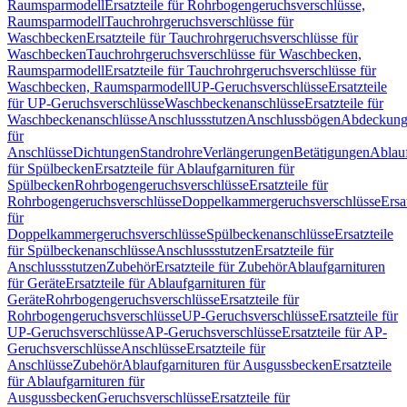
Raumsparmodell
Ersatzteile für Rohrbogengeruchsverschlüsse,
Raumsparmodell
Tauchrohrgeruchsverschlüsse für
Waschbecken
Ersatzteile für Tauchrohrgeruchsverschlüsse für
Waschbecken
Tauchrohrgeruchsverschlüsse für Waschbecken,
Raumsparmodell
Ersatzteile für Tauchrohrgeruchsverschlüsse für
Waschbecken, Raumsparmodell
UP-Geruchsverschlüsse
Ersatzteile
für UP-Geruchsverschlüsse
Waschbeckenanschlüsse
Ersatzteile für
Waschbeckenanschlüsse
Anschlussstutzen
Anschlussbögen
Abdeckung
für
Anschlüsse
Dichtungen
Standrohre
Verlängerungen
Betätigungen
Ablauf
für Spülbecken
Ersatzteile für Ablaufgarnituren für
Spülbecken
Rohrbogengeruchsverschlüsse
Ersatzteile für
Rohrbogengeruchsverschlüsse
Doppelkammergeruchsverschlüsse
Ersa
für
Doppelkammergeruchsverschlüsse
Spülbeckenanschlüsse
Ersatzteile
für Spülbeckenanschlüsse
Anschlussstutzen
Ersatzteile für
Anschlussstutzen
Zubehör
Ersatzteile für Zubehör
Ablaufgarnituren
für Geräte
Ersatzteile für Ablaufgarnituren für
Geräte
Rohrbogengeruchsverschlüsse
Ersatzteile für
Rohrbogengeruchsverschlüsse
UP-Geruchsverschlüsse
Ersatzteile für
UP-Geruchsverschlüsse
AP-Geruchsverschlüsse
Ersatzteile für AP-
Geruchsverschlüsse
Anschlüsse
Ersatzteile für
Anschlüsse
Zubehör
Ablaufgarnituren für Ausgussbecken
Ersatzteile
für Ablaufgarnituren für
Ausgussbecken
Geruchsverschlüsse
Ersatzteile für