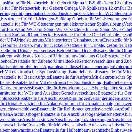
lauslösung
Für Netzbetrieb, für Geberit Sigma UP-Spülkästen 12 cm
Ers
ile für Für Netzbetrieb, für Geberit Omega UP-Spülkästen 12 cm
Für Ba
rungen mit pneumatischer Spülauslösung
Ersatzteile für WC-Steuerun
g
Ersatzteile für Für 1-Mengen-Spülung
Zubehör für WC-Steuerungen
Er
satzteile für Für WC-Steuerungen mit elektronischer Spülauslösung
Ver
le für Für Wand-WCs
Für Stand-WCs
Ersatzteile für Für Stand-WCs
Zube
ieb, mit Spülrand
Ohne Deckel
Ersatzteile für Ohne Deckel
Urinale, gespü
 oder UP-Urinalsteuerung
Mit integrierter Urinalsteuerung
Ersatzteile für 
 gespülter Betrieb, mit / für Deckel
Ersatzteile für Urinale, gespülter Bet
zteile für Urinale, wasserloser Betrieb
Ohne Deckel
Ersatzteile für Ohn
inaltrennwände aus Kunststoff
Urinaltrennwände aus Glas
Ersatzteile fü
behör
Ersatzteile für Zubehör
Urinaldeckel
Geruchsverschlüsse und Zub
aufventile
Spülverteiler
Apparateanschlüsse
Urinalsteuerungen
Unterput
ieb
Mit elektronischer Spülauslösung, Batteriebetrieb
Ersatzteile für Mit
rsatzteile für Basic
Aufputz
Ersatzteile für Aufputz
Mit elektronischer Sp
betrieb
Ersatzteile für Mit elektronischer Spülauslösung, Batteriebetrieb
Renovierungssets
Ersatzteile für Renovierungssets
Abdeckplatten
Sonsti
fgarnituren für WCs und Ausgüsse
Geruchsverschlüsse
Ersatzteile für Ge
hlusssets
Ersatzteile für Anschlusssets
Spülbogenverlängerungen
Ersatz
für Urinale
Ersatzteile für Ablaufgarnituren für Urinale
Urinalgeruchsver
eruchsverschlüsses
Ersatzteile für Rohrbogengeruchsverschlüsses
Spül
tutzen
Anschlussbögen
Ersatzteile für Anschlussbögen
Manschetten
Ablau
sverschlüsse
Anschlussstutzen
Anschlussbögen
Abdeckungen
Anschlüss
elwaschtische
Ersatzteile für Möbelwaschtische
Aufsatzwaschtische
Ers
albeinbauwaschtische
Ersatzteile für Halbeinbauwaschtische
Einbauwasc