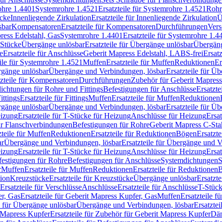
rohre 1.4401
Systemrohre 1.4521
Ersatzteile für Systemrohre 1.4521
Rohr
ücke
Innenliegende Zirkulation
Ersatzteile für Innenliegende Zirkulation
Ü
sbar
Kompensatoren
Ersatzteile für Kompensatoren
Durchführungen
Vers
press Edelstahl, Gas
Systemrohre 1.4401
Ersatzteile für Systemrohre 1.4
-Stücke
Übergänge unlösbar
Ersatzteile für Übergänge unlösbar
Übergäng
e
Ersatzteile für Anschlüsse
Geberit Mapress Edelstahl, LABS-frei
Ersat
eile für Systemrohre 1.4521
Muffen
Ersatzteile für Muffen
Reduktionen
Er
ergänge unlösbar
Übergänge und Verbindungen, lösbar
Ersatzteile für Ü
tzteile für Kompensatoren
Durchführungen
Zubehör für Geberit Mapress
ichtungen für Rohre und Fittings
Befestigungen für Anschlüsse
Ersatzte
ittings
Ersatzteile für Fittings
Muffen
Ersatzteile für Muffen
Reduktionen
ergänge unlösbar
Übergänge und Verbindungen, lösbar
Ersatzteile für Ü
eizung
Ersatzteile für T-Stücke für Heizung
Anschlüsse für Heizung
Ersat
ür Flanschverbindungen
Befestigungen für Rohre
Geberit Mapress C-Sta
zteile für Muffen
Reduktionen
Ersatzteile für Reduktionen
Bögen
Ersatzte
ar
Übergänge und Verbindungen, lösbar
Ersatzteile für Übergänge und 
eizung
Ersatzteile für T-Stücke für Heizung
Anschlüsse für Heizung
Ersat
festigungen für Rohre
Befestigungen für Anschlüsse
Systemdichtungen
S
r
Muffen
Ersatzteile für Muffen
Reduktionen
Ersatzteile für Reduktionen
tion
Kreuzstücke
Ersatzteile für Kreuzstücke
Übergänge unlösbar
Ersatzt
Ersatzteile für Verschlüsse
Anschlüsse
Ersatzteile für Anschlüsse
T-Stück
r, Gas
Ersatzteile für Geberit Mapress Kupfer, Gas
Muffen
Ersatzteile f
e für Übergänge unlösbar
Übergänge und Verbindungen, lösbar
Ersatzte
 Mapress Kupfer
Ersatzteile für Zubehör für Geberit Mapress Kupfer
Däm