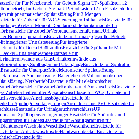
atzteile für Für Netzbetrieb, für Geberit Sigma UP-Spülkästen 12
tteriebetrieb, für Geberit Sigma UP-Spülkästen 12 cm
Ersatzteile für
gen mit pneumatischer Spülauslösung
Für 2-Mengen-
satzteile für Zubehör für WC-Steuerungen
Rohbausets
Ersatzteile für
bindungen
Geberit Monolith Sanitärmodule
Sanitärmodule für
hör
Ersatzteile für Zubehör
Verbrauchsmaterial
Urinale
Urinale,
lter Betrieb, spülrandlos
Ersatzteile für Urinale, gespülter Betrieb,
Mit integrierter Urinalsteuerung
Für integrierte
rieb, mit / für Deckel
Spülrandlos
Ersatzteile für Spülrandlos
Mit
e Deckel
Urinaltrennwände
Ersatzteile für
r Urinaltrennwände aus Glas
Urinaltrennwände aus
ehör
Spülrohre, Spülbögen und Übergänge
Ersatzteile für Spülrohre,
z
Ersatzteile für Unterputz
Mit elektronischer Spülauslösung,
 elektronischer Spülauslösung, Batteriebetrieb
Mit pneumatischer
ülauslösung, Netzbetrieb
Ersatzteile für Mit elektronischer
Zubehör
Ersatzteile für Zubehör
Rohbau- und Austauschsets
Ersatzteile
ges Zubehör
Bedienhilfen
Apparateanschlüsse für WCs, Urinale und
ruchsverschlüsse
Anschlussbögen
Ersatzteile für
teile für Spülbogenverlängerungen
Anschlüsse aus PVC
Ersatzteile für
schlüsse
Ersatzteile für Urinalgeruchsverschlüsse
UP-
rohr- und Spülbogenverlängerungen
Ersatzteile für Spülrohr- und
fgarnituren für Bidets
Ersatzteile für Ablaufgarnituren für
e
Dichtungen
Waschplatz
Waschtische
Waschtische
Ersatzteile für
atzteile für Aufsatzwaschtische
Handwaschbecken
Ersatzteile für
htische
Ersatzteile für