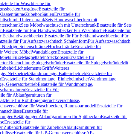
atzteile für Waschtische für
sgussbecken
Ausgüsse
Ersatzteile für
r Klassenräume
Zubehör
Säulen
Ersatzteile für
htisch mit Unterschrank
Sets Handwaschbecken mit
Unterschrank
Sets Möbelwaschtisch mit Unterschrank
Ersatzteile für Sets
en
Ersatzteile für Für Handwaschbecken
Für Waschtische
Ersatzteile für
r Eckhandwaschbecken
Ersatzteile für Für Eckhandwaschbecken
Für
atzteile für Für Aufsatzwaschtisch Schalenform
Für Aufsatzwaschtisch
ür Niedrige Seitenschränke
Hochschränke
Ersatzteile für
für Weitere Möbel
Wandablagen
Ersatzteile für
fe
Sets Füße
Magnettafeln
Steckdosen
Ersatzteile für
ierter Beleuchtung
Spiegelschränke
Ersatzteile für Spiegelschränke
Mit
Zubehör
Lichtelemente
Griffe
Weiteres
age, Netzbetrieb
Standmontage, Batteriebetrieb
Ersatzteile für
r
Ersatzteile für Standmontage, Einhebelmischer
Wandmontage,
, Generatorbetrieb
Ersatzteile für Wandmontage,
ischarmaturen
Ersatzteile für Für
eile für Ablaufgarnituren für
satzteile für Rohrbogengeruchsverschlüsse,
chsverschlüsse für Waschbecken, Raumsparmodell
Ersatzteile für
anschlüsse
Ersatzteile für
erungen
Betätigungen
Ablaufgarnituren für Spülbecken
Ersatzteile für
se
Ersatzteile für
en
Zubehör
Ersatzteile für Zubehör
Ablaufgarnituren für
chlüsse
Ersatzteile für UP-Geruchsverschlüsse
AP-