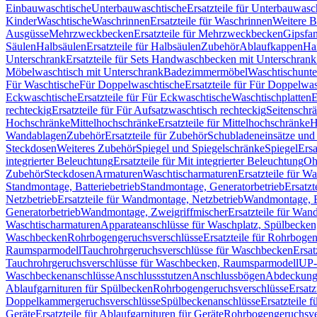
Einbauwaschtische
Unterbauwaschtische
Ersatzteile für Unterbauwasc
Kinder
Waschtische
Waschrinnen
Ersatzteile für Waschrinnen
Weitere 
Ausgüsse
Mehrzweckbecken
Ersatzteile für Mehrzweckbecken
Gipsfa
Säulen
Halbsäulen
Ersatzteile für Halbsäulen
Zubehör
Ablaufkappen
Ha
Unterschrank
Ersatzteile für Sets Handwaschbecken mit Unterschrank
Möbelwaschtisch mit Unterschrank
Badezimmermöbel
Waschtischunte
Für Waschtische
Für Doppelwaschtische
Ersatzteile für Für Doppelwa
Eckwaschtische
Ersatzteile für Für Eckwaschtische
Waschtischplatten
E
rechteckig
Ersatzteile für Für Aufsatzwaschtisch rechteckig
Seitenschr
Hochschränke
Mittelhochschränke
Ersatzteile für Mittelhochschränke
H
Wandablagen
Zubehör
Ersatzteile für Zubehör
Schubladeneinsätze un
Steckdosen
Weiteres Zubehör
Spiegel und Spiegelschränke
Spiegel
Ersa
integrierter Beleuchtung
Ersatzteile für Mit integrierter Beleuchtung
Oh
Zubehör
Steckdosen
Armaturen
Waschtischarmaturen
Ersatzteile für W
Standmontage, Batteriebetrieb
Standmontage, Generatorbetrieb
Ersatzt
Netzbetrieb
Ersatzteile für Wandmontage, Netzbetrieb
Wandmontage, Ba
Generatorbetrieb
Wandmontage, Zweigriffmischer
Ersatzteile für Wa
Waschtischarmaturen
Apparateanschlüsse für Waschplatz, Spülbecke
Waschbecken
Rohrbogengeruchsverschlüsse
Ersatzteile für Rohrboge
Raumsparmodell
Tauchrohrgeruchsverschlüsse für Waschbecken
Ersat
Tauchrohrgeruchsverschlüsse für Waschbecken, Raumsparmodell
UP-
Waschbeckenanschlüsse
Anschlussstutzen
Anschlussbögen
Abdeckung
Ablaufgarnituren für Spülbecken
Rohrbogengeruchsverschlüsse
Ersatz
Doppelkammergeruchsverschlüsse
Spülbeckenanschlüsse
Ersatzteile 
Geräte
Ersatzteile für Ablaufgarnituren für Geräte
Rohrbogengeruchsve