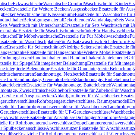
htische
Eckwaschtische
Waschtische Comfort
Waschtische für Kinder
Ers
Becken
Ersatzteile für Weitere Becken
Ausgussbecken
Ersatzteile für Au
ngbecken
Waschtische für Klassenräume
Ersatzteile für Waschtische fü
ndtuchhalter
Befestigungsmaterial
Dekorblenden
Wandablagen
Sets Wasc
Sets Waschtisch mit Unterschrank
Ersatzteile für Sets Waschtisch mit 
rschränke
Ersatzteile für Waschtischunterschränke
Für Handwaschbeck
schtische
Für Möbelwaschtische
Ersatzteile für Für Möbelwaschtische
Fü
rsatzteile für Waschtischplatten
Für Aufsatzwaschtisch Schalenform
Ers
änke
Ersatzteile für Seitenschränke
Niedrige Seitenschränke
Ersatzteile f
ängeschränke
Ersatzteile für Hängeschränke
Weitere Möbel
Ersatzteile 
d Ordnungsboxen
Handtuchhalter und Handtuchhaken
Lichtelemente
Grif
tzteile für Spiegel
Mit integrierter Beleuchtung
Ersatzteile für Mit integr
ne integrierte Beleuchtung
Ersatzteile für Ohne integrierte Beleuchtung
aschtischarmaturen
Standmontage, Netzbetrieb
Ersatzteile für Standmont
eile für Standmontage, Generatorbetrieb
Standmontage, Einhebelmische
tteriebetrieb
Ersatzteile für Wandmontage, Batteriebetrieb
Wandmontage
ndmontage, Zweigriffmischer
Zubehör
Ersatzteile für Zubehör
Für Wascht
n, Geräte und Ausgussbecken
Ablaufgarnituren für Waschbecken
Ersatzt
ngeruchsverschlüsse
Rohrbogengeruchsverschlüsse, Raumsparmodell
Er
zteile für Tauchrohrgeruchsverschlüsse für Waschbecken
Tauchrohrgeru
Geruchsverschlüsse
Ersatzteile für UP-Geruchsverschlüsse
Waschbecken
en
Anschlüsse
Ersatzteile für Anschlüsse
Dichtungen
Standrohre
Verläng
teile für Rohrbogengeruchsverschlüsse
Doppelkammergeruchsverschlüs
für Spülbeckenanschlüsse
Anschlussstutzen
Ersatzteile für Anschlussstutz
rschlüsse
Ersatzteile für Rohrbogengeruchsverschlüsse
UP-Geruchsvers