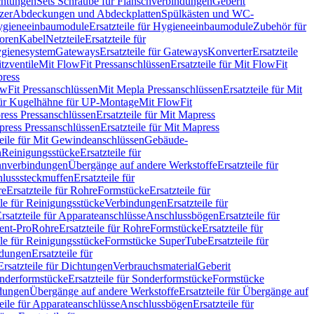
chtungen
Sets Schraube für Flanschverbindungen
Geberit
zer
Abdeckungen und Abdeckplatten
Spülkästen und WC-
gieneeinbaumodule
Ersatzteile für Hygieneeinbaumodule
Zubehör für
oren
Kabel
Netzteile
Ersatzteile für
Hygienesystem
Gateways
Ersatzteile für Gateways
Konverter
Ersatzteile
itzventile
Mit FlowFit Pressanschlüssen
Ersatzteile für Mit FlowFit
press
lowFit Pressanschlüssen
Mit Mepla Pressanschlüssen
Ersatzteile für Mit
 für Kugelhähne für UP-Montage
Mit FlowFit
ress Pressanschlüssen
Ersatzteile für Mit Mapress
ress Pressanschlüssen
Ersatzteile für Mit Mapress
teile für Mit Gewindeanschlüssen
Gebäude-
n
Reinigungsstücke
Ersatzteile für
nverbindungen
Übergänge auf andere Werkstoffe
Ersatzteile für
lusssteckmuffen
Ersatzteile für
re
Ersatzteile für Rohre
Formstücke
Ersatzteile für
ile für Reinigungsstücke
Verbindungen
Ersatzteile für
rsatzteile für Apparateanschlüsse
Anschlussbögen
Ersatzteile für
lent-Pro
Rohre
Ersatzteile für Rohre
Formstücke
Ersatzteile für
ile für Reinigungsstücke
Formstücke SuperTube
Ersatzteile für
ndungen
Ersatzteile für
Ersatzteile für Dichtungen
Verbrauchsmaterial
Geberit
nderformstücke
Ersatzteile für Sonderformstücke
Formstücke
ndungen
Übergänge auf andere Werkstoffe
Ersatzteile für Übergänge auf
teile für Apparateanschlüsse
Anschlussbögen
Ersatzteile für