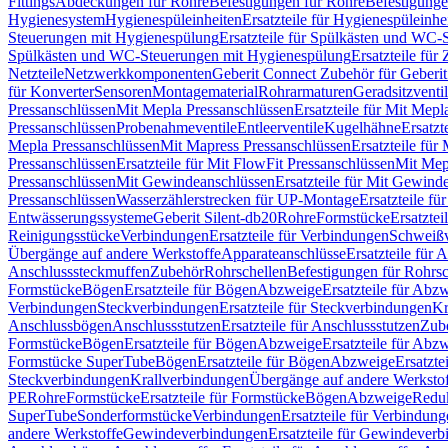
Fittings
Abdeckungen für Rohre
Befestigungen für Rohre
Befestigunge
Hygienesystem
Hygienespüleinheiten
Ersatzteile für Hygienespüleinhe
Steuerungen mit Hygienespülung
Ersatzteile für Spülkästen und WC
Spülkästen und WC-Steuerungen mit Hygienespülung
Ersatzteile fü
Netzteile
Netzwerkkomponenten
Geberit Connect Zubehör für Geberi
für Konverter
Sensoren
Montagematerial
Rohrarmaturen
Geradsitzventi
Pressanschlüssen
Mit Mepla Pressanschlüssen
Ersatzteile für Mit Mepl
Pressanschlüssen
Probenahmeventile
Entleerventile
Kugelhähne
Ersatzt
Mepla Pressanschlüssen
Mit Mapress Pressanschlüssen
Ersatzteile für
Pressanschlüssen
Ersatzteile für Mit FlowFit Pressanschlüssen
Mit Mep
Pressanschlüssen
Mit Gewindeanschlüssen
Ersatzteile für Mit Gewind
Pressanschlüssen
Wasserzählerstrecken für UP-Montage
Ersatzteile f
Entwässerungssysteme
Geberit Silent-db20
Rohre
Formstücke
Ersatztei
Reinigungsstücke
Verbindungen
Ersatzteile für Verbindungen
Schweiß
Übergänge auf andere Werkstoffe
Apparateanschlüsse
Ersatzteile für 
Anschlusssteckmuffen
Zubehör
Rohrschellen
Befestigungen für Rohrsc
Formstücke
Bögen
Ersatzteile für Bögen
Abzweige
Ersatzteile für Abz
Verbindungen
Steckverbindungen
Ersatzteile für Steckverbindungen
Kr
Anschlussbögen
Anschlussstutzen
Ersatzteile für Anschlussstutzen
Zub
Formstücke
Bögen
Ersatzteile für Bögen
Abzweige
Ersatzteile für Abz
Formstücke SuperTube
Bögen
Ersatzteile für Bögen
Abzweige
Ersatzte
Steckverbindungen
Krallverbindungen
Übergänge auf andere Werksto
PE
Rohre
Formstücke
Ersatzteile für Formstücke
Bögen
Abzweige
Redu
SuperTube
Sonderformstücke
Verbindungen
Ersatzteile für Verbindun
andere Werkstoffe
Gewindeverbindungen
Ersatzteile für Gewindever