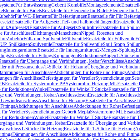
ssysteme
Für Entwässerung
Geberit Kombifix
Montageelemente
Ersatztei
he
Elemente für Bidets
Ersatzteile für Elemente für Bidets
Elemente für U
 Zubehör
Für WC-Elemente
Für Befestigungen
Ersatzteile für Für Befest
esetzt
Ersatzteile für Aufgesetzt
Tief- und halbhochhängend
Ersatzteile 
amik
Aufgesetzt
Ersatzteile für Aufgesetzt
Spülrohre
Ersatzteile für Spülr
le für Anschlüsse
Dichtungen
Manschetten
Nippel, Rosetten und
ohre
Zubehör
Füll- und Spülventile
Füllventile
Ersatzteile für Füllventile
Fü
ür UP-Spülkästen
Spülventile
Ersatzteile für Spülventile
Spül-Stopp-Spülu
ung
Innengarnituren
Ersatzteile für Innengarnituren
2-Mengen-Spülung
Er
ttings
Ersatzteile für Fittings
Kupplungen
Reduktionen
Bögen
T-Stücke
In
Ersatzteile für Übergänge und Verbindungen, lösbar
Verschlüsse
Anschlü
iler mit Pressanschluss
T-Stücke für Heizung
Übergänge und Verbindung
ämmungen für Anschlüsse
Abdichtungen für Rohre und Fittings
Abdich
gungen für Anschlüsse
Befestigungen für Verteiler
Systemdichtungen
Set
 PB
Ersatzteile für Systemrohre PB
Systemrohre Heizung ML
Ersatzteil
le für Reduktionen
Winkel
Ersatzteile für Winkel
T-Stücke
Ersatzteile für 
nge und Verbindungen, lösbar
Anschlussdosen
Ersatzteile für Anschlussd
it Gewindeanschluss
Anschlüsse für Heizung
Ersatzteile für Anschlüsse 
Fittings
Abdichtungen für Anschlüsse
Abdeckungen für Rohre
Befestig
für Verteiler
Systemdichtungen
Geberit Mepla
Systemrohre ML
Ersatzte
le für Reduktionen
Winkel
Ersatzteile für Winkel
T-Stücke
Ersatzteile für 
rgänge und Verbindungen, lösbar
Ersatzteile für Übergänge und Verbi
deanschluss
T-Stücke für Heizung
Ersatzteile für T-Stücke für Heizung
An
ttings
Dämmungen für Anschlüsse
Abdichtungen für Rohre und Fitting
für Anschlüsse
Systemdichtungen
Sets Schraube für Flanschverbindung