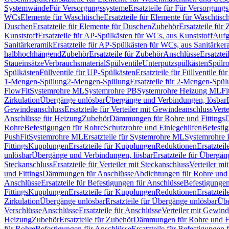
Systemwände
Für Versorgungssysteme
Ersatzteile für Für Versorgung
WCs
Elemente für Waschtische
Ersatzteile für Elemente für Waschtisc
Duschen
Ersatzteile für Elemente für Duschen
Zubehör
Ersatzteile für
Kunststoff
Ersatzteile für AP-Spülkästen für WCs, aus Kunststoff
Aufg
Sanitärkeramik
Ersatzteile für AP-Spülkästen für WCs, aus Sanitärker
halbhochhängend
Zubehör
Ersatzteile für Zubehör
Anschlüsse
Ersatztei
Staueinsätze
Verbrauchsmaterial
Spülventile
Unterputzspülkästen
Spülr
Spülkästen
Füllventile für UP-Spülkästen
Ersatzteile für Füllventile f
1-Mengen-Spülung
2-Mengen-Spülung
Ersatzteile für 2-Mengen-Spül
FlowFit
Systemrohre ML
Systemrohre PB
Systemrohre Heizung ML
Fi
Zirkulation
Übergänge unlösbar
Übergänge und Verbindungen, lösbar
Gewindeanschluss
Ersatzteile für Verteiler mit Gewindeanschluss
Verte
Anschlüsse für Heizung
Zubehör
Dämmungen für Rohre und Fittings
D
Rohre
Befestigungen für Rohre
Schutzrohre und Einlegehilfen
Befesti
PushFit
Systemrohre ML
Ersatzteile für Systemrohre ML
Systemrohre
Fittings
Kupplungen
Ersatzteile für Kupplungen
Reduktionen
Ersatztei
unlösbar
Übergänge und Verbindungen, lösbar
Ersatzteile für Übergä
Steckanschluss
Ersatzteile für Verteiler mit Steckanschluss
Verteiler m
und Fittings
Dämmungen für Anschlüsse
Abdichtungen für Rohre und 
Anschlüsse
Ersatzteile für Befestigungen für Anschlüsse
Befestigungen 
Fittings
Kupplungen
Ersatzteile für Kupplungen
Reduktionen
Ersatztei
Zirkulation
Übergänge unlösbar
Ersatzteile für Übergänge unlösbar
Übe
Verschlüsse
Anschlüsse
Ersatzteile für Anschlüsse
Verteiler mit Gewin
Heizung
Zubehör
Ersatzteile für Zubehör
Dämmungen für Rohre und Fi
für Rohre
Befestigungen für Anschlüsse
Ersatzteile für Befestigungen 