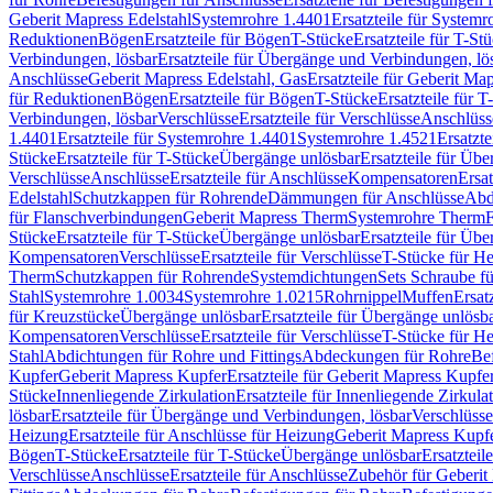
Geberit Mapress Edelstahl
Systemrohre 1.4401
Ersatzteile für System
Reduktionen
Bögen
Ersatzteile für Bögen
T-Stücke
Ersatzteile für T-St
Verbindungen, lösbar
Ersatzteile für Übergänge und Verbindungen, lö
Anschlüsse
Geberit Mapress Edelstahl, Gas
Ersatzteile für Geberit Ma
für Reduktionen
Bögen
Ersatzteile für Bögen
T-Stücke
Ersatzteile für T
Verbindungen, lösbar
Verschlüsse
Ersatzteile für Verschlüsse
Anschlüss
1.4401
Ersatzteile für Systemrohre 1.4401
Systemrohre 1.4521
Ersatzt
Stücke
Ersatzteile für T-Stücke
Übergänge unlösbar
Ersatzteile für Üb
Verschlüsse
Anschlüsse
Ersatzteile für Anschlüsse
Kompensatoren
Ersa
Edelstahl
Schutzkappen für Rohrende
Dämmungen für Anschlüsse
Abd
für Flanschverbindungen
Geberit Mapress Therm
Systemrohre Therm
F
Stücke
Ersatzteile für T-Stücke
Übergänge unlösbar
Ersatzteile für Üb
Kompensatoren
Verschlüsse
Ersatzteile für Verschlüsse
T-Stücke für H
Therm
Schutzkappen für Rohrende
Systemdichtungen
Sets Schraube f
Stahl
Systemrohre 1.0034
Systemrohre 1.0215
Rohrnippel
Muffen
Ersat
für Kreuzstücke
Übergänge unlösbar
Ersatzteile für Übergänge unlösb
Kompensatoren
Verschlüsse
Ersatzteile für Verschlüsse
T-Stücke für H
Stahl
Abdichtungen für Rohre und Fittings
Abdeckungen für Rohre
Be
Kupfer
Geberit Mapress Kupfer
Ersatzteile für Geberit Mapress Kupfe
Stücke
Innenliegende Zirkulation
Ersatzteile für Innenliegende Zirkula
lösbar
Ersatzteile für Übergänge und Verbindungen, lösbar
Verschlüsse
Heizung
Ersatzteile für Anschlüsse für Heizung
Geberit Mapress Kupfe
Bögen
T-Stücke
Ersatzteile für T-Stücke
Übergänge unlösbar
Ersatzteil
Verschlüsse
Anschlüsse
Ersatzteile für Anschlüsse
Zubehör für Geberit