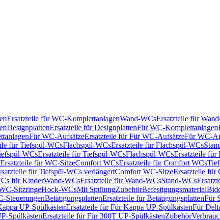
en
Ersatzteile für WC-Komplettanlagen
Wand-WCs
Ersatzteile für Wa
ken
Designplatten
Ersatzteile für Designplatten
Für WC-Komplettanlagen
tanlagen
Für WC-Aufsätze
Ersatzteile für Für WC-Aufsätze
Für WC-Au
eile für Tiefspül-WCs
Flachspül-WCs
Ersatzteile für Flachspül-WCs
Stan
iefspül-WCs
Ersatzteile für Tiefspül-WCs
Flachspül-WCs
Ersatzteile fü
Ersatzteile für WC-Sitze
Comfort WCs
Ersatzteile für Comfort WCs
Tie
rsatzteile für Tiefspül-WCs verlängert
Comfort WC-Sitze
Ersatzteile fü
WCs für Kinder
Wand-WCs
Ersatzteile für Wand-WCs
Stand-WCs
Ersatzt
r WC-Sitzringe
Hock-WCs
Mit Spülung
Zubehör
Befestigungsmaterial
Bide
C-Steuerungen
Betätigungsplatten
Ersatzteile für Betätigungsplatten
Für 
Kappa UP-Spülkästen
Ersatzteile für Für Kappa UP-Spülkästen
Für Delt
P-Spülkästen
Ersatzteile für Für 300T UP-Spülkästen
Zubehör
Verbrauc