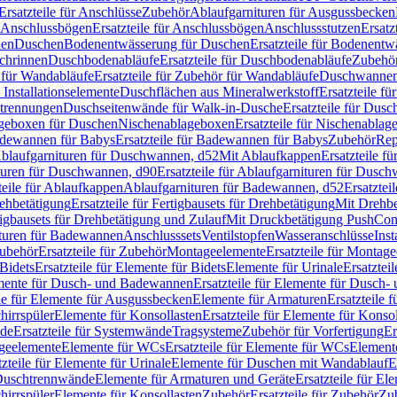
Ersatzteile für Anschlüsse
Zubehör
Ablaufgarnituren für Ausgussbecken
Anschlussbögen
Ersatzteile für Anschlussbögen
Anschlussstutzen
Ersatz
nen
Duschen
Bodenentwässerung für Duschen
Ersatzteile für Bodenent
schrinnen
Duschbodenabläufe
Ersatzteile für Duschbodenabläufe
Zubehör
für Wandabläufe
Ersatzteile für Zubehör für Wandabläufe
Duschwannen
Installationselemente
Duschflächen aus Mineralwerkstoff
Ersatzteile f
btrennungen
Duschseitenwände für Walk-in-Dusche
Ersatzteile für Dus
lageboxen für Duschen
Nischenablageboxen
Ersatzteile für Nischenabla
dewannen für Babys
Ersatzteile für Badewannen für Babys
Zubehör
Rep
 Ablaufgarnituren für Duschwannen, d52
Mit Ablaufkappen
Ersatzteile f
turen für Duschwannen, d90
Ersatzteile für Ablaufgarnituren für Dusc
teile für Ablaufkappen
Ablaufgarnituren für Badewannen, d52
Ersatztei
rehbetätigung
Ersatzteile für Fertigbausets für Drehbetätigung
Mit Drehbe
rtigbausets für Drehbetätigung und Zulauf
Mit Druckbetätigung PushCon
ituren für Badewannen
Anschlusssets
Ventilstopfen
Wasseranschlüsse
Inst
ubehör
Ersatzteile für Zubehör
Montageelemente
Ersatzteile für Montag
Bidets
Ersatzteile für Elemente für Bidets
Elemente für Urinale
Ersatztei
mente für Dusch- und Badewannen
Ersatzteile für Elemente für Dusch
ile für Elemente für Ausgussbecken
Elemente für Armaturen
Ersatzteile 
hirrspüler
Elemente für Konsollasten
Ersatzteile für Elemente für Konso
de
Ersatzteile für Systemwände
Tragsysteme
Zubehör für Vorfertigung
Er
ageelemente
Elemente für WCs
Ersatzteile für Elemente für WCs
Element
tzteile für Elemente für Urinale
Elemente für Duschen mit Wandablauf
E
r Duschtrennwände
Elemente für Armaturen und Geräte
Ersatzteile für E
hirrspüler
Elemente für Konsollasten
Zubehör
Ersatzteile für Zubehör
Zu