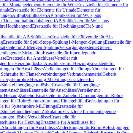
le für Montageelemente
Elemente für WCs
Ersatzteile für Elemente für
rinale
Ersatzteile für Elemente für Urinale
Elemente für
igungen
Aufputzspülkästen
AP-Spülkästen für WCs, aus
für Tief- und halbhochhängend
AP-Spülkästen für WCs, aus
ohre
Hochhängend
Ersatzteile für Hochhängend
Tief- und
llventile für AP-Spülkästen
Ersatzteile für Füllventile für AP-
ng
Ersatzteile für Spül-Stopp-Spülung
1-Mengen-Spülung
Ersatzteile für
satzteile für 2-Mengen-Spülung
Versorgungssysteme
Geberit
nenliegende Zirkulation
Ersatzteile für Innenliegende
sse
Ersatzteile für Anschlüsse
Verteiler mit
en für Heizung, lösbar
Anschlüsse für Heizung
Ersatzteile für
tungen für Anschlüsse
Abdichtungen für Fittings
Abdeckungen für
s Schraube für Flanschverbindungen
Verbrauchsmaterial
Geberit
e für Systemrohre Heizung ML
Fittings
Ersatzteile für
T-Stücke
Übergänge unlösbar
Ersatzteile für Übergänge
osen
Anschlüsse
Ersatzteile für Anschlüsse
Verteiler mit
für Heizung
Zubehör
Ersatzteile für Zubehör
Dämmungen für Rohre
ungen für Rohre
Schutzrohre und Einlegehilfen
Befestigungen für
ile für Systemrohre ML
Fittings
Ersatzteile für
T-Stücke
Innenliegende Zirkulation
Ersatzteile für Innenliegende
ndungen, lösbar
Verschlüsse
Ersatzteile für
schlüsse für Heizung
Ersatzteile für Anschlüsse für
s
Abdichtungen für Anschlüsse
Abdeckungen für Rohre
Befestigungen
en
Geberit Mapress Edelstahl
Geberit Mapress Edelstahl
Ersatzteile für