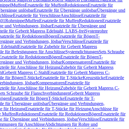
nippel
Muffen
Ersatzteile für Muffen
Reduktionen
Ersatzteile für
bergänge unlösbar
Ersatzteile für Übergänge unlösbar
Übergänge und
chlüsse
Ersatzteile für Verschlüsse
Anschlüsse
Ersatzteile für
401
Rohrnippel
Muffen
Ersatzteile für Muffen
Reduktionen
Ersatzteile
e und Verbindungen, lösbar
Ersatzteile für Übergänge und
zteile für Geberit Mapress Edelstahl, LABS-frei
Systemrohre
satzteile für Reduktionen
Bögen
Ersatzteile für Bögen
T-
bergänge und Verbindungen, lösbar
Verschlüsse
Ersatzteile für
 Edelstahl
Ersatzteile für Zubehör für Geberit Mapress
ile für Befestigungen für Anschlüsse
Systemdichtungen
Sets Schraube
Ersatzteile für Reduktionen
Bögen
Ersatzteile für Bögen
T-
bergänge und Verbindungen, lösbar
Kompensatoren
Ersatzteile für
zteile für Anschlüsse für Heizung
Zubehör für Geberit Mapress
hl
Geberit Mapress C-Stahl
Ersatzteile für Geberit Mapress C-
ile für Bögen
T-Stücke
Ersatzteile für T-Stücke
Kreuzstücke
Ersatzteile
Verbindungen, lösbar
Kompensatoren
Ersatzteile für
zteile für Anschlüsse für Heizung
Zubehör für Geberit Mapress C-
ets Schraube für Flanschverbindungen
Geberit Mapress
Bögen
Ersatzteile für Bögen
T-Stücke
Ersatzteile für T-
eile für Übergänge unlösbar
Übergänge und Verbindungen,
e für Heizung
Ersatzteile für T-Stücke für Heizung
Anschlüsse für
ür Muffen
Reduktionen
Ersatzteile für Reduktionen
Bögen
Ersatzteile für
ile für Übergänge und Verbindungen, lösbar
Verschlüsse
Ersatzteile für
mungen für Anschlüsse
Abdichtungen für Rohre und