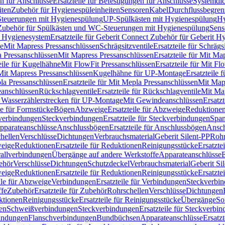
n für Anschlüsse
Ersatzteile für Befestigungen für Anschlüsse
Systemdi
iten
Zubehör für Hygienespüleinheiten
Sensoren
Kabel
Durchflussbegren
-Steuerungen mit Hygienespülung
UP-Spülkästen mit Hygienespülung
Hy
r Zubehör für Spülkästen und WC-Steuerungen mit Hygienespülung
Sens
t Hygienesystem
Ersatzteile für Geberit Connect Zubehör für Geberit 
le
Mit Mapress Pressanschlüssen
Schrägsitzventile
Ersatzteile für Schrägs
a Pressanschlüssen
Mit Mapress Pressanschlüssen
Ersatzteile für Mit Ma
eile für Kugelhähne
Mit FlowFit Pressanschlüssen
Ersatzteile für Mit F
 Mit Mapress Pressanschlüssen
Kugelhähne für UP-Montage
Ersatzteile
la Pressanschlüssen
Ersatzteile für Mit Mepla Pressanschlüssen
Mit Map
eanschlüssen
Rückschlagventile
Ersatzteile für Rückschlagventile
Mit Map
ür Wasserzählerstrecken für UP-Montage
Mit Gewindeanschlüssen
Ersatz
le für Formstücke
Bögen
Abzweige
Ersatzteile für Abzweige
Reduktione
verbindungen
Steckverbindungen
Ersatzteile für Steckverbindungen
Span
Apparateanschlüsse
Anschlussbögen
Ersatzteile für Anschlussbögen
Ansch
hellen
Verschlüsse
Dichtungen
Verbrauchsmaterial
Geberit Silent-PP
Roh
weige
Reduktionen
Ersatzteile für Reduktionen
Reinigungsstücke
Ersatzte
allverbindungen
Übergänge auf andere Werkstoffe
Apparateanschlüsse
E
ehör
Verschlüsse
Dichtungen
Schutzdeckel
Verbrauchsmaterial
Geberit Si
weige
Reduktionen
Ersatzteile für Reduktionen
Reinigungsstücke
Ersatzte
ile für Abzweige
Verbindungen
Ersatzteile für Verbindungen
Steckverbi
ffe
Zubehör
Ersatzteile für Zubehör
Rohrschellen
Verschlüsse
Dichtungen
ktionen
Reinigungsstücke
Ersatzteile für Reinigungsstücke
Übergänge
So
gen
Schweißverbindungen
Steckverbindungen
Ersatzteile für Steckverbi
bindungen
Flanschverbindungen
Bundbüchsen
Apparateanschlüsse
Ersatz