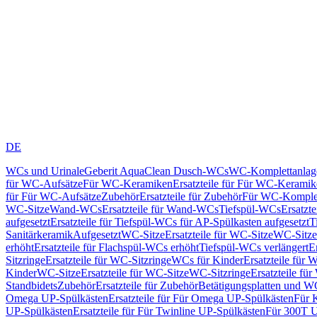
DE
WCs und Urinale
Geberit AquaClean Dusch-WCs
WC-Komplettanlag
für WC-Aufsätze
Für WC-Keramiken
Ersatzteile für Für WC-Kerami
für Für WC-Aufsätze
Zubehör
Ersatzteile für Zubehör
Für WC-Komplet
WC-Sitze
Wand-WCs
Ersatzteile für Wand-WCs
Tiefspül-WCs
Ersatzt
aufgesetzt
Ersatzteile für Tiefspül-WCs für AP-Spülkasten aufgesetzt
T
Sanitärkeramik
Aufgesetzt
WC-Sitze
Ersatzteile für WC-Sitze
WC-Sitze
erhöht
Ersatzteile für Flachspül-WCs erhöht
Tiefspül-WCs verlängert
E
Sitzringe
Ersatzteile für WC-Sitzringe
WCs für Kinder
Ersatzteile für 
Kinder
WC-Sitze
Ersatzteile für WC-Sitze
WC-Sitzringe
Ersatzteile fü
Standbidets
Zubehör
Ersatzteile für Zubehör
Betätigungsplatten und W
Omega UP-Spülkästen
Ersatzteile für Für Omega UP-Spülkästen
Für 
UP-Spülkästen
Ersatzteile für Für Twinline UP-Spülkästen
Für 300T U