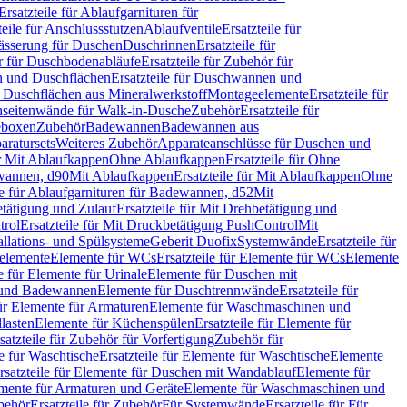
Ersatzteile für Ablaufgarnituren für
teile für Anschlussstutzen
Ablaufventile
Ersatzteile für
wässerung für Duschen
Duschrinnen
Ersatzteile für
 für Duschbodenabläufe
Ersatzteile für Zubehör für
 und Duschflächen
Ersatzteile für Duschwannen und
ür Duschflächen aus Mineralwerkstoff
Montageelemente
Ersatzteile für
chseitenwände für Walk-in-Dusche
Zubehör
Ersatzteile für
geboxen
Zubehör
Badewannen
Badewannen aus
aratursets
Weiteres Zubehör
Apparateanschlüsse für Duschen und
ür Mit Ablaufkappen
Ohne Ablaufkappen
Ersatzteile für Ohne
hwannen, d90
Mit Ablaufkappen
Ersatzteile für Mit Ablaufkappen
Ohne
le für Ablaufgarnituren für Badewannen, d52
Mit
tätigung und Zulauf
Ersatzteile für Mit Drehbetätigung und
trol
Ersatzteile für Mit Druckbetätigung PushControl
Mit
allations- und Spülsysteme
Geberit Duofix
Systemwände
Ersatzteile für
eelemente
Elemente für WCs
Ersatzteile für Elemente für WCs
Elemente
le für Elemente für Urinale
Elemente für Duschen mit
- und Badewannen
Elemente für Duschtrennwände
Ersatzteile für
für Elemente für Armaturen
Elemente für Waschmaschinen und
llasten
Elemente für Küchenspülen
Ersatzteile für Elemente für
satzteile für Zubehör für Vorfertigung
Zubehör für
e für Waschtische
Ersatzteile für Elemente für Waschtische
Elemente
rsatzteile für Elemente für Duschen mit Wandablauf
Elemente für
lemente für Armaturen und Geräte
Elemente für Waschmaschinen und
behör
Ersatzteile für Zubehör
Für Systemwände
Ersatzteile für Für