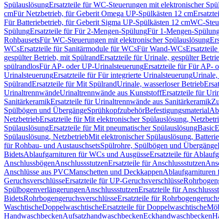
Spülauslösung
Ersatzteile für WC-Steuerungen mit elektronischer Spü
cm
Für Netzbetrieb, für Geberit Omega UP-Spülkästen 12 cm
Ersatzte
Für Batteriebetrieb, für Geberit Sigma UP-Spülkästen 12 cm
WC-Steue
Spülung
Ersatzteile für Für 2-Mengen-Spülung
Für 1-Mengen-Spülun
Rohbausets
Für WC-Steuerungen mit elektronischer Spülauslösung
Er
WCs
Ersatzteile für Sanitärmodule für WCs
Für Wand-WCs
Ersatztei
gespülter Betrieb, mit Spülrand
Ersatzteile für Urinale, gespülter Betr
spülrandlos
Für AP- oder UP-Urinalsteuerung
Ersatzteile für Für AP-
Urinalsteuerung
Ersatzteile für Für integrierte Urinalsteuerung
Urinale,
Spülrand
Ersatzteile für Mit Spülrand
Urinale, wasserloser Betrieb
Ersat
Urinaltrennwände
Urinaltrennwände aus Kunststoff
Ersatzteile für Ur
Sanitärkeramik
Ersatzteile für Urinaltrennwände aus Sanitärkeramik
Zu
Spülbögen und Übergänge
Sprühkopfzubehör
Befestigungsmaterial
Abl
Netzbetrieb
Ersatzteile für Mit elektronischer Spülauslösung, Netzbetr
Spülauslösung
Ersatzteile für Mit pneumatischer Spülauslösung
Basic
E
Spülauslösung, Netzbetrieb
Mit elektronischer Spülauslösung, Batterie
für Rohbau- und Austauschsets
Spülrohre, Spülbögen und Übergänge
Bidets
Ablaufgarnituren für WCs und Ausgüsse
Ersatzteile für Ablau
Anschlussbögen
Anschlussstutzen
Ersatzteile für Anschlussstutzen
Ansc
Anschlüsse aus PVC
Manschetten und Deckkappen
Ablaufgarnituren 
Geruchsverschlüsse
Ersatzteile für UP-Geruchsverschlüsse
Rohrbogeng
Spülbogenverlängerungen
Anschlussstutzen
Ersatzteile für Anschlusss
Bidets
Rohrbogengeruchsverschlüsse
Ersatzteile für Rohrbogengeruch
Waschtische
Doppelwaschtische
Ersatzteile für Doppelwaschtische
Möb
Handwaschbecken
Aufsatzhandwaschbecken
Eckhandwaschbecken
H