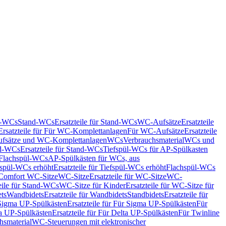
nd-WCs
Stand-WCs
Ersatzteile für Stand-WCs
WC-Aufsätze
Ersatzteile
Ersatzteile für Für WC-Komplettanlagen
Für WC-Aufsätze
Ersatzteile
fsätze und WC-Komplettanlagen
WCs
Verbrauchsmaterial
WCs und
d-WCs
Ersatzteile für Stand-WCs
Tiefspül-WCs für AP-Spülkasten
r Flachspül-WCs
AP-Spülkästen für WCs, aus
fspül-WCs erhöht
Ersatzteile für Tiefspül-WCs erhöht
Flachspül-WCs
r Comfort WC-Sitze
WC-Sitze
Ersatzteile für WC-Sitze
WC-
eile für Stand-WCs
WC-Sitze für Kinder
Ersatzteile für WC-Sitze für
ts
Wandbidets
Ersatzteile für Wandbidets
Standbidets
Ersatzteile für
Sigma UP-Spülkästen
Ersatzteile für Für Sigma UP-Spülkästen
Für
a UP-Spülkästen
Ersatzteile für Für Delta UP-Spülkästen
Für Twinline
hsmaterial
WC-Steuerungen mit elektronischer