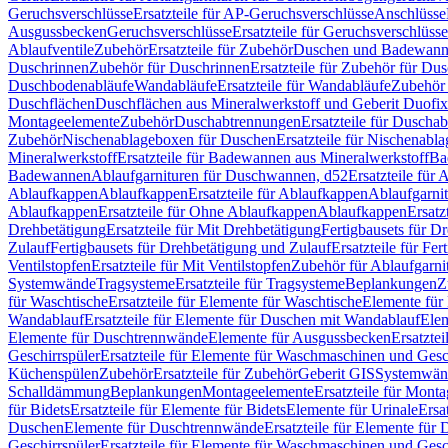
Geruchsverschlüsse
Ersatzteile für AP-Geruchsverschlüsse
Anschlüsse
Ausgussbecken
Geruchsverschlüsse
Ersatzteile für Geruchsverschlüsse
Ablaufventile
Zubehör
Ersatzteile für Zubehör
Duschen und Badewan
Duschrinnen
Zubehör für Duschrinnen
Ersatzteile für Zubehör für Du
Duschbodenabläufe
Wandabläufe
Ersatzteile für Wandabläufe
Zubehör 
Duschflächen
Duschflächen aus Mineralwerkstoff und Geberit Duofix 
Montageelemente
Zubehör
Duschabtrennungen
Ersatzteile für Duscha
Zubehör
Nischenablageboxen für Duschen
Ersatzteile für Nischenab
Mineralwerkstoff
Ersatzteile für Badewannen aus Mineralwerkstoff
Ba
Badewannen
Ablaufgarnituren für Duschwannen, d52
Ersatzteile für
Ablaufkappen
Ablaufkappen
Ersatzteile für Ablaufkappen
Ablaufgarni
Ablaufkappen
Ersatzteile für Ohne Ablaufkappen
Ablaufkappen
Ersatz
Drehbetätigung
Ersatzteile für Mit Drehbetätigung
Fertigbausets für D
Zulauf
Fertigbausets für Drehbetätigung und Zulauf
Ersatzteile für Fe
Ventilstopfen
Ersatzteile für Mit Ventilstopfen
Zubehör für Ablaufgarn
Systemwände
Tragsysteme
Ersatzteile für Tragsysteme
Beplankungen
Z
für Waschtische
Ersatzteile für Elemente für Waschtische
Elemente für 
Wandablauf
Ersatzteile für Elemente für Duschen mit Wandablauf
Ele
Elemente für Duschtrennwände
Elemente für Ausgussbecken
Ersatzte
Geschirrspüler
Ersatzteile für Elemente für Waschmaschinen und Gesc
Küchenspülen
Zubehör
Ersatzteile für Zubehör
Geberit GIS
Systemwän
Schalldämmung
Beplankungen
Montageelemente
Ersatzteile für Mont
für Bidets
Ersatzteile für Elemente für Bidets
Elemente für Urinale
Ersa
Duschen
Elemente für Duschtrennwände
Ersatzteile für Elemente fü
Geschirrspüler
Ersatzteile für Elemente für Waschmaschinen und Gesc