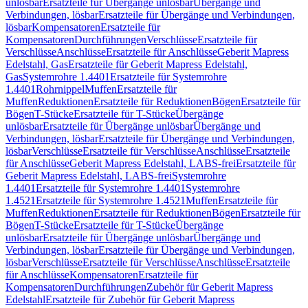
unlösbar
Ersatzteile für Übergänge unlösbar
Übergänge und
Verbindungen, lösbar
Ersatzteile für Übergänge und Verbindungen,
lösbar
Kompensatoren
Ersatzteile für
Kompensatoren
Durchführungen
Verschlüsse
Ersatzteile für
Verschlüsse
Anschlüsse
Ersatzteile für Anschlüsse
Geberit Mapress
Edelstahl, Gas
Ersatzteile für Geberit Mapress Edelstahl,
Gas
Systemrohre 1.4401
Ersatzteile für Systemrohre
1.4401
Rohrnippel
Muffen
Ersatzteile für
Muffen
Reduktionen
Ersatzteile für Reduktionen
Bögen
Ersatzteile für
Bögen
T-Stücke
Ersatzteile für T-Stücke
Übergänge
unlösbar
Ersatzteile für Übergänge unlösbar
Übergänge und
Verbindungen, lösbar
Ersatzteile für Übergänge und Verbindungen,
lösbar
Verschlüsse
Ersatzteile für Verschlüsse
Anschlüsse
Ersatzteile
für Anschlüsse
Geberit Mapress Edelstahl, LABS-frei
Ersatzteile für
Geberit Mapress Edelstahl, LABS-frei
Systemrohre
1.4401
Ersatzteile für Systemrohre 1.4401
Systemrohre
1.4521
Ersatzteile für Systemrohre 1.4521
Muffen
Ersatzteile für
Muffen
Reduktionen
Ersatzteile für Reduktionen
Bögen
Ersatzteile für
Bögen
T-Stücke
Ersatzteile für T-Stücke
Übergänge
unlösbar
Ersatzteile für Übergänge unlösbar
Übergänge und
Verbindungen, lösbar
Ersatzteile für Übergänge und Verbindungen,
lösbar
Verschlüsse
Ersatzteile für Verschlüsse
Anschlüsse
Ersatzteile
für Anschlüsse
Kompensatoren
Ersatzteile für
Kompensatoren
Durchführungen
Zubehör für Geberit Mapress
Edelstahl
Ersatzteile für Zubehör für Geberit Mapress