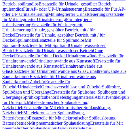
Betrieb, spülrandlos
Ersatzteile für Urinale, gespülter Betrieb,
spülrandlos
Für AP- oder UP-Urinalsteuerung
Ersatzteile für Für AP-
oder UP-Urinalsteuerung
Mit integrierter Urinalsteuerung
Ersatzteile
für Mit integrierter Urinalsteuerung
Für integrierte
Urinalsteuerung
Ersatzteile für Für integrierte
Urinalsteuerung
Urinale, gespülter Betrieb, mit / für
Deckel
Ersatzteile für Urinale, gespülter Betrieb, mit / für
Deckel
Spülrandlos
Ersatzteile für Spülrandlos
Mit
Spülrand
Ersatzteile für Mit Spülrand
Urinale, wasserloser
Betrieb
Ersatzteile für Urinale, wasserloser Betrieb
Ohne
Deckel
Ersatzteile für Ohne Deckel
Urinaltrennwände
Ersatzteile für
Urinaltrennwände
Urinaltrennwände aus Kunststoff
Ersatzteile für
Urinaltrennwände aus Kunststoff
Urinaltrennwände aus
Glas
Ersatzteile für Urinaltrennwände aus Glas
Urinaltrennwände aus
Sanitärkeramik
Ersatzteile für Urinaltrennwände aus
Sanitärkeramik
Zubehör
Ersatzteile für
Zubehör
Urinaldeckel
Geruchsverschlüsse und Zubehör
Spülrohre,
Spülbögen und Übergänge
Ersatzteile für Spülrohre, Spülbögen und
Übergänge
Sprühkopfzubehör
Befestigungsmaterial
Ablaufventile
Spülv
für Unterputz
Mit elektronischer Spülauslösung,
Netzbetrieb
Ersatzteile für Mit elektronischer Spülauslösung,
Netzbetrieb
Mit elektronischer Spülauslösung,
Batteriebetrieb
Ersatzteile für Mit elektronischer Spülauslösung,
Batteriebetrieb
Mit pneumatischer Spülauslösung
Ersatzteile für Mit
pneumatischer Spülauslösung
Basic
Ersatzteile für