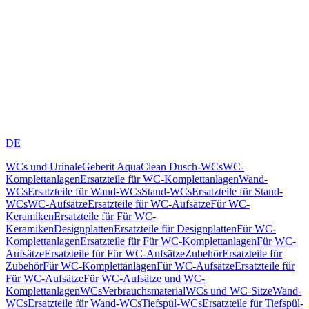
DE
WCs und Urinale
Geberit AquaClean Dusch-WCs
WC-
Komplettanlagen
Ersatzteile für WC-Komplettanlagen
Wand-
WCs
Ersatzteile für Wand-WCs
Stand-WCs
Ersatzteile für Stand-
WCs
WC-Aufsätze
Ersatzteile für WC-Aufsätze
Für WC-
Keramiken
Ersatzteile für Für WC-
Keramiken
Designplatten
Ersatzteile für Designplatten
Für WC-
Komplettanlagen
Ersatzteile für Für WC-Komplettanlagen
Für WC-
Aufsätze
Ersatzteile für Für WC-Aufsätze
Zubehör
Ersatzteile für
Zubehör
Für WC-Komplettanlagen
Für WC-Aufsätze
Ersatzteile für
Für WC-Aufsätze
Für WC-Aufsätze und WC-
Komplettanlagen
WCs
Verbrauchsmaterial
WCs und WC-Sitze
Wand-
WCs
Ersatzteile für Wand-WCs
Tiefspül-WCs
Ersatzteile für Tiefspül-