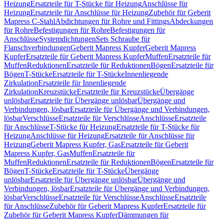
Heizung
Ersatzteile für T-Stücke für Heizung
Anschlüsse für
Heizung
Ersatzteile für Anschlüsse für Heizung
Zubehör für Geberit
Mapress C-Stahl
Abdichtungen für Rohre und Fittings
Abdeckungen
für Rohre
Befestigungen für Rohre
Befestigungen für
Anschlüsse
Systemdichtungen
Sets Schraube für
Flanschverbindungen
Geberit Mapress Kupfer
Geberit Mapress
Kupfer
Ersatzteile für Geberit Mapress Kupfer
Muffen
Ersatzteile für
Muffen
Reduktionen
Ersatzteile für Reduktionen
Bögen
Ersatzteile für
Bögen
T-Stücke
Ersatzteile für T-Stücke
Innenliegende
Zirkulation
Ersatzteile für Innenliegende
Zirkulation
Kreuzstücke
Ersatzteile für Kreuzstücke
Übergänge
unlösbar
Ersatzteile für Übergänge unlösbar
Übergänge und
Verbindungen, lösbar
Ersatzteile für Übergänge und Verbindungen,
lösbar
Verschlüsse
Ersatzteile für Verschlüsse
Anschlüsse
Ersatzteile
für Anschlüsse
T-Stücke für Heizung
Ersatzteile für T-Stücke für
Heizung
Anschlüsse für Heizung
Ersatzteile für Anschlüsse für
Heizung
Geberit Mapress Kupfer, Gas
Ersatzteile für Geberit
Mapress Kupfer, Gas
Muffen
Ersatzteile für
Muffen
Reduktionen
Ersatzteile für Reduktionen
Bögen
Ersatzteile für
Bögen
T-Stücke
Ersatzteile für T-Stücke
Übergänge
unlösbar
Ersatzteile für Übergänge unlösbar
Übergänge und
Verbindungen, lösbar
Ersatzteile für Übergänge und Verbindungen,
lösbar
Verschlüsse
Ersatzteile für Verschlüsse
Anschlüsse
Ersatzteile
für Anschlüsse
Zubehör für Geberit Mapress Kupfer
Ersatzteile für
Zubehör für Geberit Mapress Kupfer
Dämmungen für