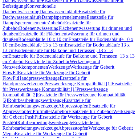
Dachwassereinläufe
Ersatzteile für Für Dachwassereinläufe
Für
Befestigung
Konventionelle
Dachentwässerung
Dachwassereinläufe
Ersatzteile für
Dachwassereinläufe
Dampfsperrenelemente
Ersatzteile für
Dampfsperrenelemente
Zubehör
Ersatzteile für
Zubehör
Bodenentwässerung
Flächenentwässerung für drinnen und
draußen
Ersatzteile für Flächenentwässerung für drinnen und
draußen
Bodenabläufe 10 x 10 cm
Ersatzteile für Bodenabläufe 10 x
10 cm
Bodenabläufe 13 x 13 cm
Ersatzteile für Bodenabläufe 13 x
13 cm
Bodeneinläufe für Balkone und Terrassen, 13 x 13
cm
Ersatzteile für Bodeneinläufe für Balkone und Terrassen, 13 x 13
cm
Zubehör
Ersatzteile für Zubehör
Werkzeuge und
Netzwerkkomponenten
Werkzeuge
Werkzeuge für Geberit
FlowFit
Ersatzteile für Werkzeuge für Geberit
FlowFit
Handpresswerkzeuge
Ersatzteile für
Handpresswerkzeuge
Presswerkzeuge Kompatibilität [1]
Ersatzteile
für Presswerkzeuge Kompatibilität [1]
Presswerkzeuge
Kompatibilität [2]
Ersatzteile für Presswerkzeuge Kompatibilität
[2]
Rohrbearbeitungswerkzeuge
Ersatzteile für
Rohrbearbeitungswerkzeuge
Abpressstopfen
Ersatzteile für
Abpressstopfen
Prüfmittel
Zubehör
Ersatzteile für Zubehör
Werkzeuge
für Geberit PushFit
Ersatzteile für Werkzeuge für Geberit
PushFit
Rohrbearbeitungswerkzeuge
Ersatzteile für
Rohrbearbeitungswerkzeuge
Abpressstopfen
Werkzeuge für Geberit
Mepla
Ersatzteile für Werkzeuge für Geberit