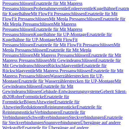
Pressanschlüssen
Ersatzteile für Mit Mapress
Pressanschlüssen
Probenahmeventile
Entleerventile
Kugelhähne
Ersatzt
für Kugelhähne
Mit FlowFit Pressanschlüssen
Ersatzteile für Mit
FlowFit Pressanschlüssen
Mit Mepla Pressanschlüssen
Ersatzteile für
Mit Mepla Pressanschlüssen
Mit Mapress
Pressanschlüssen
Ersatzteile für Mit Mapress
Pressanschlüssen
Kugelhähne für UP-Montage
Ersatzteile für
Kugelhähne für UP-Montage
Mit FlowFit
Pressanschlüssen
Ersatzteile für Mit FlowFit Pressanschlüssen
Mit
Mepla Pressanschlüssen
Ersatzteile für Mit Mepla
Pressanschlüssen
Mit Mapress Pressanschlüssen
Ersatzteile für Mit
Mapress Pressanschlüssen
Mit Gewindeanschlüssen
Ersatzteile für
Mit Gewindeanschlüssen
Rückschlagventile
Ersatzteile für
Rückschlagventile
Mit Mapress Pressanschlüssen
Ersatzteile für Mit
Mapress Pressanschlüssen
Wasserzählerstrecken für UP-
Montage
Ersatzteile für Wasserzählerstrecken für UP-Montage
Mit
Gewindeanschlüssen
Ersatzteile für Mit
Gewindeanschlüssen
Gebäude-Entwässerungssysteme
Geberit Silent-
db20
Rohre
Formstücke
Ersatzteile für
Formstücke
Bögen
Abzweige
Ersatzteile für
Abzweige
Reduktionen
Reinigungsstücke
Ersatzteile für
Reinigungsstücke
Verbindungen
Ersatzteile für
Verbindungen
Schweißverbindungen
Steckverbindungen
Ersatzteile
für Steckverbindungen
Spannverbindungen
Übergänge auf andere
Werkstoffe
Ersatzteile für Übergänge auf andere