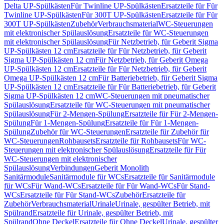
Delta UP-Spülkästen
Für Twinline UP-Spülkästen
Ersatzteile für Für
Twinline UP-Spülkästen
Für 300T UP-Spülkästen
Ersatzteile für Für
300T UP-Spülkästen
Zubehör
Verbrauchsmaterial
WC-Steuerungen
mit elektronischer Spülauslösung
Ersatzteile für WC-Steuerungen
mit elektronischer Spülauslösung
Für Netzbetrieb, für Geberit Sigma
UP-Spülkästen 12 cm
Ersatzteile für Für Netzbetrieb, für Geberit
Sigma UP-Spülkästen 12 cm
Für Netzbetrieb, für Geberit Omega
UP-Spülkästen 12 cm
Ersatzteile für Für Netzbetrieb, für Geberit
Omega UP-Spülkästen 12 cm
Für Batteriebetrieb, für Geberit Sigma
UP-Spülkästen 12 cm
Ersatzteile für Für Batteriebetrieb, für Geberit
Sigma UP-Spülkästen 12 cm
WC-Steuerungen mit pneumatischer
Spülauslösung
Ersatzteile für WC-Steuerungen mit pneumatischer
Spülauslösung
Für 2-Mengen-Spülung
Ersatzteile für Für 2-Mengen-
Spülung
Für 1-Mengen-Spülung
Ersatzteile für Für 1-Mengen-
Spülung
Zubehör für WC-Steuerungen
Ersatzteile für Zubehör für
WC-Steuerungen
Rohbausets
Ersatzteile für Rohbausets
Für WC-
Steuerungen mit elektronischer Spülauslösung
Ersatzteile für Für
WC-Steuerungen mit elektronischer
Spülauslösung
Verbindungen
Geberit Monolith
Sanitärmodule
Sanitärmodule für WCs
Ersatzteile für Sanitärmodule
für WCs
Für Wand-WCs
Ersatzteile für Für Wand-WCs
Für Stand-
WCs
Ersatzteile für Für Stand-WCs
Zubehör
Ersatzteile für
Zubehör
Verbrauchsmaterial
Urinale
Urinale, gespülter Betrieb, mit
Spülrand
Ersatzteile für Urinale, gespülter Betrieb, mit
Spülrand
Ohne Deckel
Ersatzteile für Ohne Deckel
Urinale, gespülter