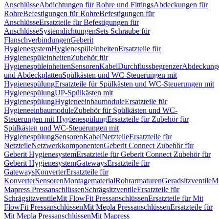
Anschlüsse
Abdichtungen für Rohre und Fittings
Abdeckungen für
Rohre
Befestigungen für Rohre
Befestigungen für
Anschlüsse
Ersatzteile für Befestigungen für
Anschlüsse
Systemdichtungen
Sets Schraube für
Flanschverbindungen
Geberit
Hygienesystem
Hygienespüleinheiten
Ersatzteile für
Hygienespüleinheiten
Zubehör für
Hygienespüleinheiten
Sensoren
Kabel
Durchflussbegrenzer
Abdeckung
und Abdeckplatten
Spülkästen und WC-Steuerungen mit
Hygienespülung
Ersatzteile für Spülkästen und WC-Steuerungen mit
Hygienespülung
UP-Spülkästen mit
Hygienespülung
Hygieneeinbaumodule
Ersatzteile für
Hygieneeinbaumodule
Zubehör für Spülkästen und WC-
Steuerungen mit Hygienespülung
Ersatzteile für Zubehör für
Spülkästen und WC-Steuerungen mit
Hygienespülung
Sensoren
Kabel
Netzteile
Ersatzteile für
Netzteile
Netzwerkkomponenten
Geberit Connect Zubehör für
Geberit Hygienesystem
Ersatzteile für Geberit Connect Zubehör für
Geberit Hygienesystem
Gateways
Ersatzteile für
Gateways
Konverter
Ersatzteile für
Konverter
Sensoren
Montagematerial
Rohrarmaturen
Geradsitzventile
Mi
Mapress Pressanschlüssen
Schrägsitzventile
Ersatzteile für
Schrägsitzventile
Mit FlowFit Pressanschlüssen
Ersatzteile für Mit
FlowFit Pressanschlüssen
Mit Mepla Pressanschlüssen
Ersatzteile für
Mit Mepla Pressanschlüssen
Mit Mapress