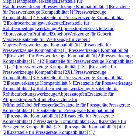
Mepla
Handpresswerkzeuge
Ersatzteile für
Handpresswerkzeuge
Presswerkzeuge Kompatibilität [1]
Ersatzteile
für Presswerkzeuge Kompatibilität [1]
Presswerkzeuge
Kompatibilität [2]
Ersatzteile für Presswerkzeuge Kompatibilität
[2]
Rohrbearbeitungswerkzeuge
Ersatzteile für
Rohrbearbeitungswerkzeuge
Abpressstopfen
Ersatzteile für
Abpressstopfen
Prüfmittel
Zubehör
Werkzeuge für Geberit
Mapress
Ersatzteile für Werkzeuge für Geberit
Mapress
Presswerkzeuge Kompatibilität [1]
Ersatzteile für
Presswerkzeuge Kompatibilität [1]
Presswerkzeuge Kompatibilität
[2]
Ersatzteile für Presswerkzeuge Kompatibilität [2]
Presswerkzeuge
Kompatibilität [1] / [2]
Ersatzteile für Presswerkzeuge Kompatibilität
[1] / [2]
Presswerkzeuge Kompatibilität [2XL]
Ersatzteile für
Presswerkzeuge Kompatibilität [2XL]
Presswerkzeuge
Kompatibilität [3]
Ersatzteile für Presswerkzeuge Kompatibilität
[3]
Presswerkzeuge Kompatibilität [4]
Ersatzteile für Presswerkzeuge
Kompatibilität [4]
Rohrbearbeitungswerkzeuge
Ersatzteile für
Rohrbearbeitungswerkzeuge
Abpressstopfen
Ersatzteile für
Abpressstopfen
Prüfmittel
Ersatzteile für
Prüfmittel
Zubehör
Pressgeräte
Ersatzteile für Pressgeräte
Pressgeräte
Kompatibilität [1]
Ersatzteile für Pressgeräte Kompatibilität
[1]
Pressgeräte Kompatibilität [2]
Ersatzteile für Pressgeräte
Kompatibilität [2]
Pressgeräte Kompatibilität [2XL]
Ersatzteile für
Pressgeräte Kompatibilität [2XL]
Pressgeräte Kompatibilität [4] /
[2]
Ersatzteile für Pressgeräte Kompatibilität [4] /