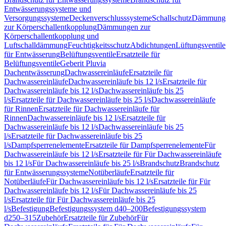
Entwässerungssysteme und
Versorgungssysteme
Deckenverschlusssysteme
Schallschutz
Dämmung
zur Körperschallentkopplung
Dämmungen zur
Körperschallentkopplung und
Luftschalldämmung
Feuchtigkeitsschutz
Abdichtungen
Lüftungsventile
für Entwässerung
Belüftungsventile
Ersatzteile für
Belüftungsventile
Geberit Pluvia
Dachentwässerung
Dachwassereinläufe
Ersatzteile für
Dachwassereinläufe
Dachwassereinläufe bis 12 l/s
Ersatzteile für
Dachwassereinläufe bis 12 l/s
Dachwassereinläufe bis 25
l/s
Ersatzteile für Dachwassereinläufe bis 25 l/s
Dachwassereinläufe
für Rinnen
Ersatzteile für Dachwassereinläufe für
Rinnen
Dachwassereinläufe bis 12 l/s
Ersatzteile für
Dachwassereinläufe bis 12 l/s
Dachwassereinläufe bis 25
l/s
Ersatzteile für Dachwassereinläufe bis 25
l/s
Dampfsperrenelemente
Ersatzteile für Dampfsperrenelemente
Für
Dachwassereinläufe bis 12 l/s
Ersatzteile für Für Dachwassereinläufe
bis 12 l/s
Für Dachwassereinläufe bis 25 l/s
Brandschutz
Brandschutz
für Entwässerungssysteme
Notüberläufe
Ersatzteile für
Notüberläufe
Für Dachwassereinläufe bis 12 l/s
Ersatzteile für Für
Dachwassereinläufe bis 12 l/s
Für Dachwassereinläufe bis 25
l/s
Ersatzteile für Für Dachwassereinläufe bis 25
l/s
Befestigung
Befestigungssystem d40–200
Befestigungssystem
d250–315
Zubehör
Ersatzteile für Zubehör
Für