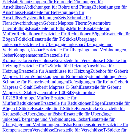
Edelstahl
Schutzkappen für Rohrende
Dämmungen für
Anschlüsse
Abdichtungen für Rohre und Fittings
Befestigungen für
Anschlüsse
Ersatzteile für Befestigungen für
Anschlüsse
Systemdichtungen
Sets Schraube für
Flanschverbindungen
Geberit Mapress Therm
Systemrohre
Therm
Fittings
Ersatzteile für Fittings
Muffen
Ersatzteile für
Muffen
Reduktionen
Ersatzteile für Reduktionen
Bögen
Ersatzteile für
Bögen
T-Stücke
Ersatzteile für T-Stücke
Übergänge
unlösbar
Ersatzteile für Übergänge unlösbar
Übergänge und
Verbindungen, lösbar
Ersatzteile für Übergänge und Verbindungen,
lösbar
Kompensatoren
Ersatzteile für
Kompensatoren
Verschlüsse
Ersatzteile für Verschlüsse
T-Stücke für
Heizung
Ersatzteile für T-Stücke für Heizung
Anschlüsse für
Heizung
Ersatzteile für Anschlüsse für Heizung
Zubehör für Geberit
Mapress Therm
Schutzkappen für Rohrende
Systemdichtungen
Sets
Schraube für Flanschverbindungen
Befestigungen für Rohre
Geberit
Mapress C-Stahl
Geberit Mapress C-Stahl
Ersatzteile für Geberit
Mapress C-Stahl
Systemrohre 1.0034
Systemrohre
1.0215
Rohrnippel
Muffen
Ersatzteile für
Muffen
Reduktionen
Ersatzteile für Reduktionen
Bögen
Ersatzteile für
Bögen
T-Stücke
Ersatzteile für T-Stücke
Kreuzstücke
Ersatzteile für
Kreuzstücke
Übergänge unlösbar
Ersatzteile für Übergänge
unlösbar
Übergänge und Verbindungen, lösbar
Ersatzteile für
Übergänge und Verbindungen, lösbar
Kompensatoren
Ersatzteile für
Kompensatoren
Verschlüsse
Ersatzteile für Verschlüsse
T-Stücke für