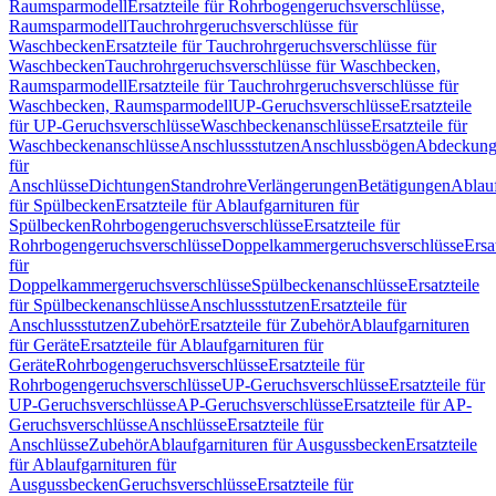
Raumsparmodell
Ersatzteile für Rohrbogengeruchsverschlüsse,
Raumsparmodell
Tauchrohrgeruchsverschlüsse für
Waschbecken
Ersatzteile für Tauchrohrgeruchsverschlüsse für
Waschbecken
Tauchrohrgeruchsverschlüsse für Waschbecken,
Raumsparmodell
Ersatzteile für Tauchrohrgeruchsverschlüsse für
Waschbecken, Raumsparmodell
UP-Geruchsverschlüsse
Ersatzteile
für UP-Geruchsverschlüsse
Waschbeckenanschlüsse
Ersatzteile für
Waschbeckenanschlüsse
Anschlussstutzen
Anschlussbögen
Abdeckung
für
Anschlüsse
Dichtungen
Standrohre
Verlängerungen
Betätigungen
Ablauf
für Spülbecken
Ersatzteile für Ablaufgarnituren für
Spülbecken
Rohrbogengeruchsverschlüsse
Ersatzteile für
Rohrbogengeruchsverschlüsse
Doppelkammergeruchsverschlüsse
Ersa
für
Doppelkammergeruchsverschlüsse
Spülbeckenanschlüsse
Ersatzteile
für Spülbeckenanschlüsse
Anschlussstutzen
Ersatzteile für
Anschlussstutzen
Zubehör
Ersatzteile für Zubehör
Ablaufgarnituren
für Geräte
Ersatzteile für Ablaufgarnituren für
Geräte
Rohrbogengeruchsverschlüsse
Ersatzteile für
Rohrbogengeruchsverschlüsse
UP-Geruchsverschlüsse
Ersatzteile für
UP-Geruchsverschlüsse
AP-Geruchsverschlüsse
Ersatzteile für AP-
Geruchsverschlüsse
Anschlüsse
Ersatzteile für
Anschlüsse
Zubehör
Ablaufgarnituren für Ausgussbecken
Ersatzteile
für Ablaufgarnituren für
Ausgussbecken
Geruchsverschlüsse
Ersatzteile für