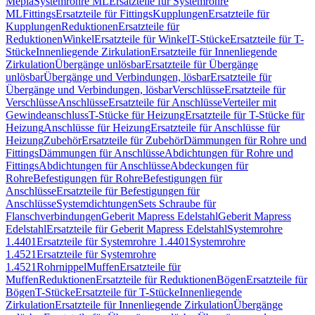
Mepla
Systemrohre ML
Ersatzteile für Systemrohre
ML
Fittings
Ersatzteile für Fittings
Kupplungen
Ersatzteile für
Kupplungen
Reduktionen
Ersatzteile für
Reduktionen
Winkel
Ersatzteile für Winkel
T-Stücke
Ersatzteile für T-
Stücke
Innenliegende Zirkulation
Ersatzteile für Innenliegende
Zirkulation
Übergänge unlösbar
Ersatzteile für Übergänge
unlösbar
Übergänge und Verbindungen, lösbar
Ersatzteile für
Übergänge und Verbindungen, lösbar
Verschlüsse
Ersatzteile für
Verschlüsse
Anschlüsse
Ersatzteile für Anschlüsse
Verteiler mit
Gewindeanschluss
T-Stücke für Heizung
Ersatzteile für T-Stücke für
Heizung
Anschlüsse für Heizung
Ersatzteile für Anschlüsse für
Heizung
Zubehör
Ersatzteile für Zubehör
Dämmungen für Rohre und
Fittings
Dämmungen für Anschlüsse
Abdichtungen für Rohre und
Fittings
Abdichtungen für Anschlüsse
Abdeckungen für
Rohre
Befestigungen für Rohre
Befestigungen für
Anschlüsse
Ersatzteile für Befestigungen für
Anschlüsse
Systemdichtungen
Sets Schraube für
Flanschverbindungen
Geberit Mapress Edelstahl
Geberit Mapress
Edelstahl
Ersatzteile für Geberit Mapress Edelstahl
Systemrohre
1.4401
Ersatzteile für Systemrohre 1.4401
Systemrohre
1.4521
Ersatzteile für Systemrohre
1.4521
Rohrnippel
Muffen
Ersatzteile für
Muffen
Reduktionen
Ersatzteile für Reduktionen
Bögen
Ersatzteile für
Bögen
T-Stücke
Ersatzteile für T-Stücke
Innenliegende
Zirkulation
Ersatzteile für Innenliegende Zirkulation
Übergänge