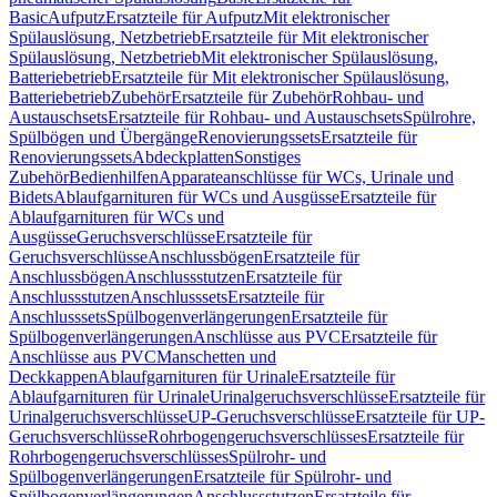
Basic
Aufputz
Ersatzteile für Aufputz
Mit elektronischer
Spülauslösung, Netzbetrieb
Ersatzteile für Mit elektronischer
Spülauslösung, Netzbetrieb
Mit elektronischer Spülauslösung,
Batteriebetrieb
Ersatzteile für Mit elektronischer Spülauslösung,
Batteriebetrieb
Zubehör
Ersatzteile für Zubehör
Rohbau- und
Austauschsets
Ersatzteile für Rohbau- und Austauschsets
Spülrohre,
Spülbögen und Übergänge
Renovierungssets
Ersatzteile für
Renovierungssets
Abdeckplatten
Sonstiges
Zubehör
Bedienhilfen
Apparateanschlüsse für WCs, Urinale und
Bidets
Ablaufgarnituren für WCs und Ausgüsse
Ersatzteile für
Ablaufgarnituren für WCs und
Ausgüsse
Geruchsverschlüsse
Ersatzteile für
Geruchsverschlüsse
Anschlussbögen
Ersatzteile für
Anschlussbögen
Anschlussstutzen
Ersatzteile für
Anschlussstutzen
Anschlusssets
Ersatzteile für
Anschlusssets
Spülbogenverlängerungen
Ersatzteile für
Spülbogenverlängerungen
Anschlüsse aus PVC
Ersatzteile für
Anschlüsse aus PVC
Manschetten und
Deckkappen
Ablaufgarnituren für Urinale
Ersatzteile für
Ablaufgarnituren für Urinale
Urinalgeruchsverschlüsse
Ersatzteile für
Urinalgeruchsverschlüsse
UP-Geruchsverschlüsse
Ersatzteile für UP-
Geruchsverschlüsse
Rohrbogengeruchsverschlüsses
Ersatzteile für
Rohrbogengeruchsverschlüsses
Spülrohr- und
Spülbogenverlängerungen
Ersatzteile für Spülrohr- und
Spülbogenverlängerungen
Anschlussstutzen
Ersatzteile für