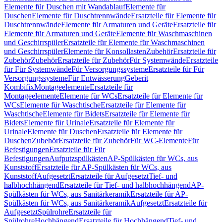
Elemente für Duschen mit Wandablauf
Elemente für
Duschen
Elemente für Duschtrennwände
Ersatzteile für Elemente für
Duschtrennwände
Elemente für Armaturen und Geräte
Ersatzteile für
Elemente für Armaturen und Geräte
Elemente für Waschmaschinen
und Geschirrspüler
Ersatzteile für Elemente für Waschmaschinen
und Geschirrspüler
Elemente für Konsollasten
Zubehör
Ersatzteile für
Zubehör
Zubehör
Ersatzteile für Zubehör
Für Systemwände
Ersatzteile
für Für Systemwände
Für Versorgungssysteme
Ersatzteile für Für
Versorgungssysteme
Für Entwässerung
Geberit
Kombifix
Montageelemente
Ersatzteile für
Montageelemente
Elemente für WCs
Ersatzteile für Elemente für
WCs
Elemente für Waschtische
Ersatzteile für Elemente für
Waschtische
Elemente für Bidets
Ersatzteile für Elemente für
Bidets
Elemente für Urinale
Ersatzteile für Elemente für
Urinale
Elemente für Duschen
Ersatzteile für Elemente für
Duschen
Zubehör
Ersatzteile für Zubehör
Für WC-Elemente
Für
Befestigungen
Ersatzteile für Für
Befestigungen
Aufputzspülkästen
AP-Spülkästen für WCs, aus
Kunststoff
Ersatzteile für AP-Spülkästen für WCs, aus
Kunststoff
Aufgesetzt
Ersatzteile für Aufgesetzt
Tief- und
halbhochhängend
Ersatzteile für Tief- und halbhochhängend
AP-
Spülkästen für WCs, aus Sanitärkeramik
Ersatzteile für AP-
Spülkästen für WCs, aus Sanitärkeramik
Aufgesetzt
Ersatzteile für
Aufgesetzt
Spülrohre
Ersatzteile für
Spülrohre
Hochhängend
Ersatzteile für Hochhängend
Tief- und