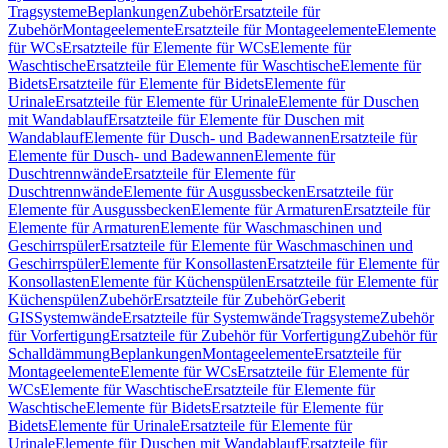
Tragsysteme
Beplankungen
Zubehör
Ersatzteile für
Zubehör
Montageelemente
Ersatzteile für Montageelemente
Elemente
für WCs
Ersatzteile für Elemente für WCs
Elemente für
Waschtische
Ersatzteile für Elemente für Waschtische
Elemente für
Bidets
Ersatzteile für Elemente für Bidets
Elemente für
Urinale
Ersatzteile für Elemente für Urinale
Elemente für Duschen
mit Wandablauf
Ersatzteile für Elemente für Duschen mit
Wandablauf
Elemente für Dusch- und Badewannen
Ersatzteile für
Elemente für Dusch- und Badewannen
Elemente für
Duschtrennwände
Ersatzteile für Elemente für
Duschtrennwände
Elemente für Ausgussbecken
Ersatzteile für
Elemente für Ausgussbecken
Elemente für Armaturen
Ersatzteile für
Elemente für Armaturen
Elemente für Waschmaschinen und
Geschirrspüler
Ersatzteile für Elemente für Waschmaschinen und
Geschirrspüler
Elemente für Konsollasten
Ersatzteile für Elemente für
Konsollasten
Elemente für Küchenspülen
Ersatzteile für Elemente für
Küchenspülen
Zubehör
Ersatzteile für Zubehör
Geberit
GIS
Systemwände
Ersatzteile für Systemwände
Tragsysteme
Zubehör
für Vorfertigung
Ersatzteile für Zubehör für Vorfertigung
Zubehör für
Schalldämmung
Beplankungen
Montageelemente
Ersatzteile für
Montageelemente
Elemente für WCs
Ersatzteile für Elemente für
WCs
Elemente für Waschtische
Ersatzteile für Elemente für
Waschtische
Elemente für Bidets
Ersatzteile für Elemente für
Bidets
Elemente für Urinale
Ersatzteile für Elemente für
Urinale
Elemente für Duschen mit Wandablauf
Ersatzteile für