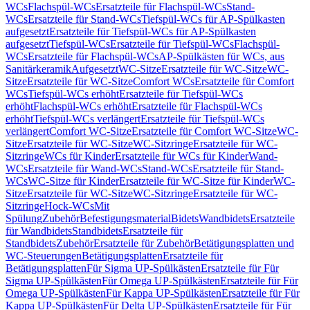
WCs
Flachspül-WCs
Ersatzteile für Flachspül-WCs
Stand-
WCs
Ersatzteile für Stand-WCs
Tiefspül-WCs für AP-Spülkasten
aufgesetzt
Ersatzteile für Tiefspül-WCs für AP-Spülkasten
aufgesetzt
Tiefspül-WCs
Ersatzteile für Tiefspül-WCs
Flachspül-
WCs
Ersatzteile für Flachspül-WCs
AP-Spülkästen für WCs, aus
Sanitärkeramik
Aufgesetzt
WC-Sitze
Ersatzteile für WC-Sitze
WC-
Sitze
Ersatzteile für WC-Sitze
Comfort WCs
Ersatzteile für Comfort
WCs
Tiefspül-WCs erhöht
Ersatzteile für Tiefspül-WCs
erhöht
Flachspül-WCs erhöht
Ersatzteile für Flachspül-WCs
erhöht
Tiefspül-WCs verlängert
Ersatzteile für Tiefspül-WCs
verlängert
Comfort WC-Sitze
Ersatzteile für Comfort WC-Sitze
WC-
Sitze
Ersatzteile für WC-Sitze
WC-Sitzringe
Ersatzteile für WC-
Sitzringe
WCs für Kinder
Ersatzteile für WCs für Kinder
Wand-
WCs
Ersatzteile für Wand-WCs
Stand-WCs
Ersatzteile für Stand-
WCs
WC-Sitze für Kinder
Ersatzteile für WC-Sitze für Kinder
WC-
Sitze
Ersatzteile für WC-Sitze
WC-Sitzringe
Ersatzteile für WC-
Sitzringe
Hock-WCs
Mit
Spülung
Zubehör
Befestigungsmaterial
Bidets
Wandbidets
Ersatzteile
für Wandbidets
Standbidets
Ersatzteile für
Standbidets
Zubehör
Ersatzteile für Zubehör
Betätigungsplatten und
WC-Steuerungen
Betätigungsplatten
Ersatzteile für
Betätigungsplatten
Für Sigma UP-Spülkästen
Ersatzteile für Für
Sigma UP-Spülkästen
Für Omega UP-Spülkästen
Ersatzteile für Für
Omega UP-Spülkästen
Für Kappa UP-Spülkästen
Ersatzteile für Für
Kappa UP-Spülkästen
Für Delta UP-Spülkästen
Ersatzteile für Für