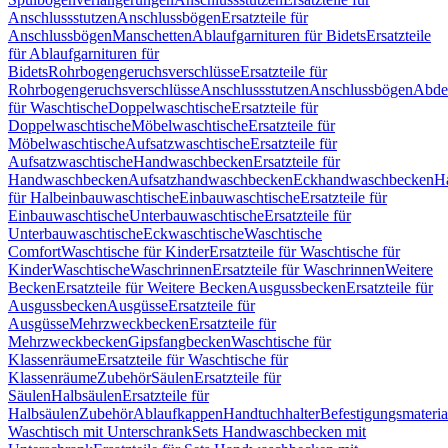
Anschlussstutzen
Anschlussbögen
Ersatzteile für
Anschlussbögen
Manschetten
Ablaufgarnituren für Bidets
Ersatzteile
für Ablaufgarnituren für
Bidets
Rohrbogengeruchsverschlüsse
Ersatzteile für
Rohrbogengeruchsverschlüsse
Anschlussstutzen
Anschlussbögen
Abde
für Waschtische
Doppelwaschtische
Ersatzteile für
Doppelwaschtische
Möbelwaschtische
Ersatzteile für
Möbelwaschtische
Aufsatzwaschtische
Ersatzteile für
Aufsatzwaschtische
Handwaschbecken
Ersatzteile für
Handwaschbecken
Aufsatzhandwaschbecken
Eckhandwaschbecken
H
für Halbeinbauwaschtische
Einbauwaschtische
Ersatzteile für
Einbauwaschtische
Unterbauwaschtische
Ersatzteile für
Unterbauwaschtische
Eckwaschtische
Waschtische
Comfort
Waschtische für Kinder
Ersatzteile für Waschtische für
Kinder
Waschtische
Waschrinnen
Ersatzteile für Waschrinnen
Weitere
Becken
Ersatzteile für Weitere Becken
Ausgussbecken
Ersatzteile für
Ausgussbecken
Ausgüsse
Ersatzteile für
Ausgüsse
Mehrzweckbecken
Ersatzteile für
Mehrzweckbecken
Gipsfangbecken
Waschtische für
Klassenräume
Ersatzteile für Waschtische für
Klassenräume
Zubehör
Säulen
Ersatzteile für
Säulen
Halbsäulen
Ersatzteile für
Halbsäulen
Zubehör
Ablaufkappen
Handtuchhalter
Befestigungsmateria
Waschtisch mit Unterschrank
Sets Handwaschbecken mit