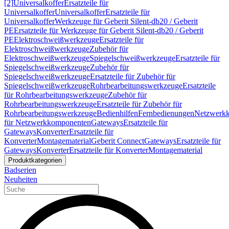
[2]
Universalkoffer
Ersatzteile für
Universalkoffer
Universalkoffer
Ersatzteile für
Universalkoffer
Werkzeuge für Geberit Silent-db20 / Geberit
PE
Ersatzteile für Werkzeuge für Geberit Silent-db20 / Geberit
PE
Elektroschweißwerkzeuge
Ersatzteile für
Elektroschweißwerkzeuge
Zubehör für
Elektroschweißwerkzeuge
Spiegelschweißwerkzeuge
Ersatzteile für
Spiegelschweißwerkzeuge
Zubehör für
Spiegelschweißwerkzeuge
Ersatzteile für Zubehör für
Spiegelschweißwerkzeuge
Rohrbearbeitungswerkzeuge
Ersatzteile
für Rohrbearbeitungswerkzeuge
Zubehör für
Rohrbearbeitungswerkzeuge
Ersatzteile für Zubehör für
Rohrbearbeitungswerkzeuge
Bedienhilfen
Fernbedienungen
Netzwerk
für Netzwerkkomponenten
Gateways
Ersatzteile für
Gateways
Konverter
Ersatzteile für
Konverter
Montagematerial
Geberit Connect
Gateways
Ersatzteile für
Gateways
Konverter
Ersatzteile für Konverter
Montagematerial
Produktkategorien
Badserien
Neuheiten