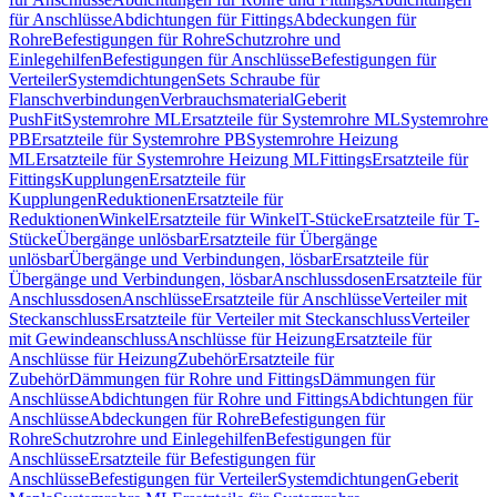
für Anschlüsse
Abdichtungen für Fittings
Abdeckungen für
Rohre
Befestigungen für Rohre
Schutzrohre und
Einlegehilfen
Befestigungen für Anschlüsse
Befestigungen für
Verteiler
Systemdichtungen
Sets Schraube für
Flanschverbindungen
Verbrauchsmaterial
Geberit
PushFit
Systemrohre ML
Ersatzteile für Systemrohre ML
Systemrohre
PB
Ersatzteile für Systemrohre PB
Systemrohre Heizung
ML
Ersatzteile für Systemrohre Heizung ML
Fittings
Ersatzteile für
Fittings
Kupplungen
Ersatzteile für
Kupplungen
Reduktionen
Ersatzteile für
Reduktionen
Winkel
Ersatzteile für Winkel
T-Stücke
Ersatzteile für T-
Stücke
Übergänge unlösbar
Ersatzteile für Übergänge
unlösbar
Übergänge und Verbindungen, lösbar
Ersatzteile für
Übergänge und Verbindungen, lösbar
Anschlussdosen
Ersatzteile für
Anschlussdosen
Anschlüsse
Ersatzteile für Anschlüsse
Verteiler mit
Steckanschluss
Ersatzteile für Verteiler mit Steckanschluss
Verteiler
mit Gewindeanschluss
Anschlüsse für Heizung
Ersatzteile für
Anschlüsse für Heizung
Zubehör
Ersatzteile für
Zubehör
Dämmungen für Rohre und Fittings
Dämmungen für
Anschlüsse
Abdichtungen für Rohre und Fittings
Abdichtungen für
Anschlüsse
Abdeckungen für Rohre
Befestigungen für
Rohre
Schutzrohre und Einlegehilfen
Befestigungen für
Anschlüsse
Ersatzteile für Befestigungen für
Anschlüsse
Befestigungen für Verteiler
Systemdichtungen
Geberit