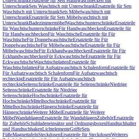
Unterschrank
Ersatzteile für Sets Handwaschbecken mit
Unterschrank
Sets Waschtisch mit Unterschrank
Ersatzteile für Sets
Waschtisch mit Unterschrank
Sets Möbelwaschtisch mit
Unterschrank
Ersatzteile für Sets Möbelwaschtisch mit
Unterschrank
Badezimmermöbel
Waschtischunterschränke
Ersatzteile
für Waschtischunterschränke
Für Handwaschbecken
Ersatzteile für
Für Handwaschbecken
Für Waschtische
Ersatzteile für Für
Waschtische
Für Doppelwaschtische
Ersatzteile für Für
Doppelwaschtische
Für Möbelwaschtische
Ersatzteile für Für
Möbelwaschtische
Für Eckhandwaschbecken
Ersatzteile für Für
Eckhandwaschbecken
Für Eckwaschtische
Ersatzteile für Für
Eckwaschtische
Waschtischplatten
Ersatzteile für
Waschtischplatten
Für Aufsatzwaschtisch Schalenform
Ersatzteile für
Für Aufsatzwaschtisch Schalenform
Für Aufsatzwaschtisch
rechteckig
Ersatzteile für Für Aufsatzwaschtisch
rechteckig
Seitenschränke
Ersatzteile für Seitenschränke
Niedrige
Seitenschränke
Ersatzteile für Niedrige
Seitenschränke
Hochschränke
Ersatzteile für
Hochschränke
Mittelhochschränke
Ersatzteile für
Mittelhochschränke
Hängeschränke
Ersatzteile für
Hängeschränke
Weitere Möbel
Ersatzteile für Weitere
Möbel
Wandablagen
Ersatzteile für Wandablagen
Zubehör
Ersatzteile
für Zubehör
Schubladeneinsätze und Ordnungsboxen
Handtuchhalter
und Handtuchhaken
Lichtelemente
Griffe
Sets
Füße
Magnettafeln
Steckdosen
Ersatzteile für Steckdosen
Weiteres