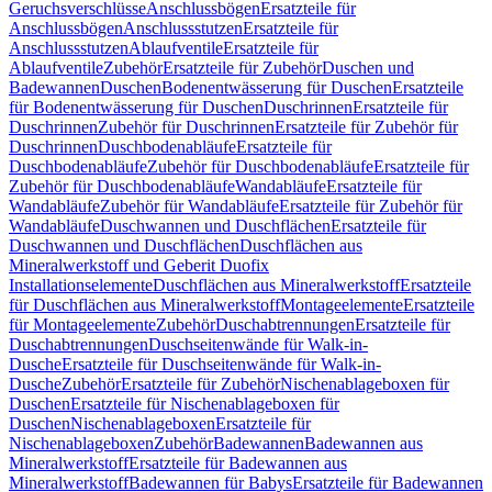
Geruchsverschlüsse
Anschlussbögen
Ersatzteile für
Anschlussbögen
Anschlussstutzen
Ersatzteile für
Anschlussstutzen
Ablaufventile
Ersatzteile für
Ablaufventile
Zubehör
Ersatzteile für Zubehör
Duschen und
Badewannen
Duschen
Bodenentwässerung für Duschen
Ersatzteile
für Bodenentwässerung für Duschen
Duschrinnen
Ersatzteile für
Duschrinnen
Zubehör für Duschrinnen
Ersatzteile für Zubehör für
Duschrinnen
Duschbodenabläufe
Ersatzteile für
Duschbodenabläufe
Zubehör für Duschbodenabläufe
Ersatzteile für
Zubehör für Duschbodenabläufe
Wandabläufe
Ersatzteile für
Wandabläufe
Zubehör für Wandabläufe
Ersatzteile für Zubehör für
Wandabläufe
Duschwannen und Duschflächen
Ersatzteile für
Duschwannen und Duschflächen
Duschflächen aus
Mineralwerkstoff und Geberit Duofix
Installationselemente
Duschflächen aus Mineralwerkstoff
Ersatzteile
für Duschflächen aus Mineralwerkstoff
Montageelemente
Ersatzteile
für Montageelemente
Zubehör
Duschabtrennungen
Ersatzteile für
Duschabtrennungen
Duschseitenwände für Walk-in-
Dusche
Ersatzteile für Duschseitenwände für Walk-in-
Dusche
Zubehör
Ersatzteile für Zubehör
Nischenablageboxen für
Duschen
Ersatzteile für Nischenablageboxen für
Duschen
Nischenablageboxen
Ersatzteile für
Nischenablageboxen
Zubehör
Badewannen
Badewannen aus
Mineralwerkstoff
Ersatzteile für Badewannen aus
Mineralwerkstoff
Badewannen für Babys
Ersatzteile für Badewannen