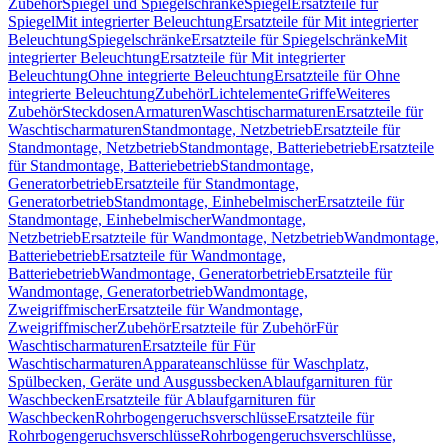
Zubehör
Spiegel und Spiegelschränke
Spiegel
Ersatzteile für
Spiegel
Mit integrierter Beleuchtung
Ersatzteile für Mit integrierter
Beleuchtung
Spiegelschränke
Ersatzteile für Spiegelschränke
Mit
integrierter Beleuchtung
Ersatzteile für Mit integrierter
Beleuchtung
Ohne integrierte Beleuchtung
Ersatzteile für Ohne
integrierte Beleuchtung
Zubehör
Lichtelemente
Griffe
Weiteres
Zubehör
Steckdosen
Armaturen
Waschtischarmaturen
Ersatzteile für
Waschtischarmaturen
Standmontage, Netzbetrieb
Ersatzteile für
Standmontage, Netzbetrieb
Standmontage, Batteriebetrieb
Ersatzteile
für Standmontage, Batteriebetrieb
Standmontage,
Generatorbetrieb
Ersatzteile für Standmontage,
Generatorbetrieb
Standmontage, Einhebelmischer
Ersatzteile für
Standmontage, Einhebelmischer
Wandmontage,
Netzbetrieb
Ersatzteile für Wandmontage, Netzbetrieb
Wandmontage,
Batteriebetrieb
Ersatzteile für Wandmontage,
Batteriebetrieb
Wandmontage, Generatorbetrieb
Ersatzteile für
Wandmontage, Generatorbetrieb
Wandmontage,
Zweigriffmischer
Ersatzteile für Wandmontage,
Zweigriffmischer
Zubehör
Ersatzteile für Zubehör
Für
Waschtischarmaturen
Ersatzteile für Für
Waschtischarmaturen
Apparateanschlüsse für Waschplatz,
Spülbecken, Geräte und Ausgussbecken
Ablaufgarnituren für
Waschbecken
Ersatzteile für Ablaufgarnituren für
Waschbecken
Rohrbogengeruchsverschlüsse
Ersatzteile für
Rohrbogengeruchsverschlüsse
Rohrbogengeruchsverschlüsse,