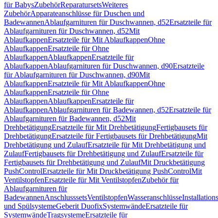
für Babys
Zubehör
Reparatursets
Weiteres
Zubehör
Apparateanschlüsse für Duschen und
Badewannen
Ablaufgarnituren für Duschwannen, d52
Ersatzteile für
Ablaufgarnituren für Duschwannen, d52
Mit
Ablaufkappen
Ersatzteile für Mit Ablaufkappen
Ohne
Ablaufkappen
Ersatzteile für Ohne
Ablaufkappen
Ablaufkappen
Ersatzteile für
Ablaufkappen
Ablaufgarnituren für Duschwannen, d90
Ersatzteile
für Ablaufgarnituren für Duschwannen, d90
Mit
Ablaufkappen
Ersatzteile für Mit Ablaufkappen
Ohne
Ablaufkappen
Ersatzteile für Ohne
Ablaufkappen
Ablaufkappen
Ersatzteile für
Ablaufkappen
Ablaufgarnituren für Badewannen, d52
Ersatzteile für
Ablaufgarnituren für Badewannen, d52
Mit
Drehbetätigung
Ersatzteile für Mit Drehbetätigung
Fertigbausets für
Drehbetätigung
Ersatzteile für Fertigbausets für Drehbetätigung
Mit
Drehbetätigung und Zulauf
Ersatzteile für Mit Drehbetätigung und
Zulauf
Fertigbausets für Drehbetätigung und Zulauf
Ersatzteile für
Fertigbausets für Drehbetätigung und Zulauf
Mit Druckbetätigung
PushControl
Ersatzteile für Mit Druckbetätigung PushControl
Mit
Ventilstopfen
Ersatzteile für Mit Ventilstopfen
Zubehör für
Ablaufgarnituren für
Badewannen
Anschlusssets
Ventilstopfen
Wasseranschlüsse
Installation
und Spülsysteme
Geberit Duofix
Systemwände
Ersatzteile für
Systemwände
Tragsysteme
Ersatzteile für