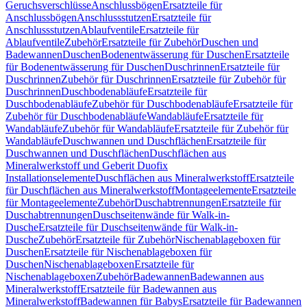
Geruchsverschlüsse
Anschlussbögen
Ersatzteile für
Anschlussbögen
Anschlussstutzen
Ersatzteile für
Anschlussstutzen
Ablaufventile
Ersatzteile für
Ablaufventile
Zubehör
Ersatzteile für Zubehör
Duschen und
Badewannen
Duschen
Bodenentwässerung für Duschen
Ersatzteile
für Bodenentwässerung für Duschen
Duschrinnen
Ersatzteile für
Duschrinnen
Zubehör für Duschrinnen
Ersatzteile für Zubehör für
Duschrinnen
Duschbodenabläufe
Ersatzteile für
Duschbodenabläufe
Zubehör für Duschbodenabläufe
Ersatzteile für
Zubehör für Duschbodenabläufe
Wandabläufe
Ersatzteile für
Wandabläufe
Zubehör für Wandabläufe
Ersatzteile für Zubehör für
Wandabläufe
Duschwannen und Duschflächen
Ersatzteile für
Duschwannen und Duschflächen
Duschflächen aus
Mineralwerkstoff und Geberit Duofix
Installationselemente
Duschflächen aus Mineralwerkstoff
Ersatzteile
für Duschflächen aus Mineralwerkstoff
Montageelemente
Ersatzteile
für Montageelemente
Zubehör
Duschabtrennungen
Ersatzteile für
Duschabtrennungen
Duschseitenwände für Walk-in-
Dusche
Ersatzteile für Duschseitenwände für Walk-in-
Dusche
Zubehör
Ersatzteile für Zubehör
Nischenablageboxen für
Duschen
Ersatzteile für Nischenablageboxen für
Duschen
Nischenablageboxen
Ersatzteile für
Nischenablageboxen
Zubehör
Badewannen
Badewannen aus
Mineralwerkstoff
Ersatzteile für Badewannen aus
Mineralwerkstoff
Badewannen für Babys
Ersatzteile für Badewannen