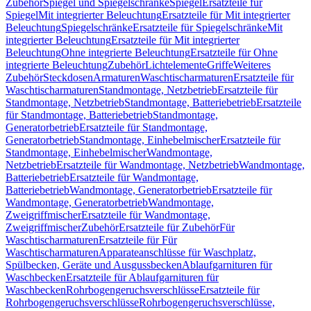
Zubehör
Spiegel und Spiegelschränke
Spiegel
Ersatzteile für
Spiegel
Mit integrierter Beleuchtung
Ersatzteile für Mit integrierter
Beleuchtung
Spiegelschränke
Ersatzteile für Spiegelschränke
Mit
integrierter Beleuchtung
Ersatzteile für Mit integrierter
Beleuchtung
Ohne integrierte Beleuchtung
Ersatzteile für Ohne
integrierte Beleuchtung
Zubehör
Lichtelemente
Griffe
Weiteres
Zubehör
Steckdosen
Armaturen
Waschtischarmaturen
Ersatzteile für
Waschtischarmaturen
Standmontage, Netzbetrieb
Ersatzteile für
Standmontage, Netzbetrieb
Standmontage, Batteriebetrieb
Ersatzteile
für Standmontage, Batteriebetrieb
Standmontage,
Generatorbetrieb
Ersatzteile für Standmontage,
Generatorbetrieb
Standmontage, Einhebelmischer
Ersatzteile für
Standmontage, Einhebelmischer
Wandmontage,
Netzbetrieb
Ersatzteile für Wandmontage, Netzbetrieb
Wandmontage,
Batteriebetrieb
Ersatzteile für Wandmontage,
Batteriebetrieb
Wandmontage, Generatorbetrieb
Ersatzteile für
Wandmontage, Generatorbetrieb
Wandmontage,
Zweigriffmischer
Ersatzteile für Wandmontage,
Zweigriffmischer
Zubehör
Ersatzteile für Zubehör
Für
Waschtischarmaturen
Ersatzteile für Für
Waschtischarmaturen
Apparateanschlüsse für Waschplatz,
Spülbecken, Geräte und Ausgussbecken
Ablaufgarnituren für
Waschbecken
Ersatzteile für Ablaufgarnituren für
Waschbecken
Rohrbogengeruchsverschlüsse
Ersatzteile für
Rohrbogengeruchsverschlüsse
Rohrbogengeruchsverschlüsse,