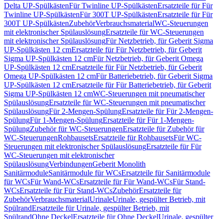
Delta UP-Spülkästen
Für Twinline UP-Spülkästen
Ersatzteile für Für
Twinline UP-Spülkästen
Für 300T UP-Spülkästen
Ersatzteile für Für
300T UP-Spülkästen
Zubehör
Verbrauchsmaterial
WC-Steuerungen
mit elektronischer Spülauslösung
Ersatzteile für WC-Steuerungen
mit elektronischer Spülauslösung
Für Netzbetrieb, für Geberit Sigma
UP-Spülkästen 12 cm
Ersatzteile für Für Netzbetrieb, für Geberit
Sigma UP-Spülkästen 12 cm
Für Netzbetrieb, für Geberit Omega
UP-Spülkästen 12 cm
Ersatzteile für Für Netzbetrieb, für Geberit
Omega UP-Spülkästen 12 cm
Für Batteriebetrieb, für Geberit Sigma
UP-Spülkästen 12 cm
Ersatzteile für Für Batteriebetrieb, für Geberit
Sigma UP-Spülkästen 12 cm
WC-Steuerungen mit pneumatischer
Spülauslösung
Ersatzteile für WC-Steuerungen mit pneumatischer
Spülauslösung
Für 2-Mengen-Spülung
Ersatzteile für Für 2-Mengen-
Spülung
Für 1-Mengen-Spülung
Ersatzteile für Für 1-Mengen-
Spülung
Zubehör für WC-Steuerungen
Ersatzteile für Zubehör für
WC-Steuerungen
Rohbausets
Ersatzteile für Rohbausets
Für WC-
Steuerungen mit elektronischer Spülauslösung
Ersatzteile für Für
WC-Steuerungen mit elektronischer
Spülauslösung
Verbindungen
Geberit Monolith
Sanitärmodule
Sanitärmodule für WCs
Ersatzteile für Sanitärmodule
für WCs
Für Wand-WCs
Ersatzteile für Für Wand-WCs
Für Stand-
WCs
Ersatzteile für Für Stand-WCs
Zubehör
Ersatzteile für
Zubehör
Verbrauchsmaterial
Urinale
Urinale, gespülter Betrieb, mit
Spülrand
Ersatzteile für Urinale, gespülter Betrieb, mit
Spülrand
Ohne Deckel
Ersatzteile für Ohne Deckel
Urinale, gespülter