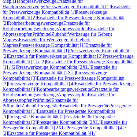
Mepla
Handpresswerkzeuge
Ersatzteile für
Handpresswerkzeuge
Presswerkzeuge Kompatibilität [1]
Ersatzteile
für Presswerkzeuge Kompatibilität [1]
Presswerkzeuge
Kompatibilität [2]
Ersatzteile für Presswerkzeuge Kompatibilität
[2]
Rohrbearbeitungswerkzeuge
Ersatzteile für
Rohrbearbeitungswerkzeuge
Abpressstopfen
Ersatzteile für
Abpressstopfen
Prüfmittel
Zubehör
Werkzeuge für Geberit
Mapress
Ersatzteile für Werkzeuge für Geberit
Mapress
Presswerkzeuge Kompatibilität [1]
Ersatzteile für
Presswerkzeuge Kompatibilität [1]
Presswerkzeuge Kompatibilität
[2]
Ersatzteile für Presswerkzeuge Kompatibilität [2]
Presswerkzeuge
Kompatibilität [1] / [2]
Ersatzteile für Presswerkzeuge Kompatibilität
[1] / [2]
Presswerkzeuge Kompatibilität [2XL]
Ersatzteile für
Presswerkzeuge Kompatibilität [2XL]
Presswerkzeuge
Kompatibilität [3]
Ersatzteile für Presswerkzeuge Kompatibilität
[3]
Presswerkzeuge Kompatibilität [4]
Ersatzteile für Presswerkzeuge
Kompatibilität [4]
Rohrbearbeitungswerkzeuge
Ersatzteile für
Rohrbearbeitungswerkzeuge
Abpressstopfen
Ersatzteile für
Abpressstopfen
Prüfmittel
Ersatzteile für
Prüfmittel
Zubehör
Pressgeräte
Ersatzteile für Pressgeräte
Pressgeräte
Kompatibilität [1]
Ersatzteile für Pressgeräte Kompatibilität
[1]
Pressgeräte Kompatibilität [2]
Ersatzteile für Pressgeräte
Kompatibilität [2]
Pressgeräte Kompatibilität [2XL]
Ersatzteile für
Pressgeräte Kompatibilität [2XL]
Pressgeräte Kompatibilität [4] /
[2]
Ersatzteile für Pressgeräte Kompatibilität [4] /