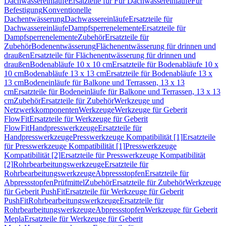
Dachwassereinläufe
Ersatzteile für Für Dachwassereinläufe
Für
Befestigung
Konventionelle
Dachentwässerung
Dachwassereinläufe
Ersatzteile für
Dachwassereinläufe
Dampfsperrenelemente
Ersatzteile für
Dampfsperrenelemente
Zubehör
Ersatzteile für
Zubehör
Bodenentwässerung
Flächenentwässerung für drinnen und
draußen
Ersatzteile für Flächenentwässerung für drinnen und
draußen
Bodenabläufe 10 x 10 cm
Ersatzteile für Bodenabläufe 10 x
10 cm
Bodenabläufe 13 x 13 cm
Ersatzteile für Bodenabläufe 13 x
13 cm
Bodeneinläufe für Balkone und Terrassen, 13 x 13
cm
Ersatzteile für Bodeneinläufe für Balkone und Terrassen, 13 x 13
cm
Zubehör
Ersatzteile für Zubehör
Werkzeuge und
Netzwerkkomponenten
Werkzeuge
Werkzeuge für Geberit
FlowFit
Ersatzteile für Werkzeuge für Geberit
FlowFit
Handpresswerkzeuge
Ersatzteile für
Handpresswerkzeuge
Presswerkzeuge Kompatibilität [1]
Ersatzteile
für Presswerkzeuge Kompatibilität [1]
Presswerkzeuge
Kompatibilität [2]
Ersatzteile für Presswerkzeuge Kompatibilität
[2]
Rohrbearbeitungswerkzeuge
Ersatzteile für
Rohrbearbeitungswerkzeuge
Abpressstopfen
Ersatzteile für
Abpressstopfen
Prüfmittel
Zubehör
Ersatzteile für Zubehör
Werkzeuge
für Geberit PushFit
Ersatzteile für Werkzeuge für Geberit
PushFit
Rohrbearbeitungswerkzeuge
Ersatzteile für
Rohrbearbeitungswerkzeuge
Abpressstopfen
Werkzeuge für Geberit
Mepla
Ersatzteile für Werkzeuge für Geberit