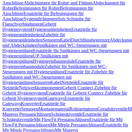
Anschlüsse
Abdichtungen für Rohre und Fittings
Abdeckungen für
Rohre
Befestigungen für Rohre
Befestigungen für
Anschlüsse
Ersatzteile für Befestigungen für
Anschlüsse
Systemdichtungen
Sets Schraube für
Flanschverbindungen
Geberit
Hygienesystem
Hygienespüleinheiten
Ersatzteile für
Hygienespüleinheiten
Zubehör für
Hygienespüleinheiten
Sensoren
Kabel
Durchflussbegrenzer
Abdeckung
und Abdeckplatten
Spülkästen und WC-Steuerungen mit
Hygienespülung
Ersatzteile für Spülkästen und WC-Steuerungen mit
Hygienespülung
UP-Spülkästen mit
Hygienespülung
Hygieneeinbaumodule
Ersatzteile für
Hygieneeinbaumodule
Zubehör für Spülkästen und WC-
Steuerungen mit Hygienespülung
Ersatzteile für Zubehör für
Spülkästen und WC-Steuerungen mit
Hygienespülung
Sensoren
Kabel
Netzteile
Ersatzteile für
Netzteile
Netzwerkkomponenten
Geberit Connect Zubehör für
Geberit Hygienesystem
Ersatzteile für Geberit Connect Zubehör für
Geberit Hygienesystem
Gateways
Ersatzteile für
Gateways
Konverter
Ersatzteile für
Konverter
Sensoren
Montagematerial
Rohrarmaturen
Geradsitzventile
Mi
Mapress Pressanschlüssen
Schrägsitzventile
Ersatzteile für
Schrägsitzventile
Mit FlowFit Pressanschlüssen
Ersatzteile für Mit
FlowFit Pressanschlüssen
Mit Mepla Pressanschlüssen
Ersatzteile für
Mit Mepla Pressanschlüssen
Mit Mapress