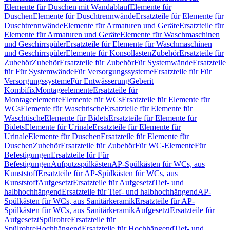
Elemente für Duschen mit Wandablauf
Elemente für
Duschen
Elemente für Duschtrennwände
Ersatzteile für Elemente für
Duschtrennwände
Elemente für Armaturen und Geräte
Ersatzteile für
Elemente für Armaturen und Geräte
Elemente für Waschmaschinen
und Geschirrspüler
Ersatzteile für Elemente für Waschmaschinen
und Geschirrspüler
Elemente für Konsollasten
Zubehör
Ersatzteile für
Zubehör
Zubehör
Ersatzteile für Zubehör
Für Systemwände
Ersatzteile
für Für Systemwände
Für Versorgungssysteme
Ersatzteile für Für
Versorgungssysteme
Für Entwässerung
Geberit
Kombifix
Montageelemente
Ersatzteile für
Montageelemente
Elemente für WCs
Ersatzteile für Elemente für
WCs
Elemente für Waschtische
Ersatzteile für Elemente für
Waschtische
Elemente für Bidets
Ersatzteile für Elemente für
Bidets
Elemente für Urinale
Ersatzteile für Elemente für
Urinale
Elemente für Duschen
Ersatzteile für Elemente für
Duschen
Zubehör
Ersatzteile für Zubehör
Für WC-Elemente
Für
Befestigungen
Ersatzteile für Für
Befestigungen
Aufputzspülkästen
AP-Spülkästen für WCs, aus
Kunststoff
Ersatzteile für AP-Spülkästen für WCs, aus
Kunststoff
Aufgesetzt
Ersatzteile für Aufgesetzt
Tief- und
halbhochhängend
Ersatzteile für Tief- und halbhochhängend
AP-
Spülkästen für WCs, aus Sanitärkeramik
Ersatzteile für AP-
Spülkästen für WCs, aus Sanitärkeramik
Aufgesetzt
Ersatzteile für
Aufgesetzt
Spülrohre
Ersatzteile für
Spülrohre
Hochhängend
Ersatzteile für Hochhängend
Tief- und