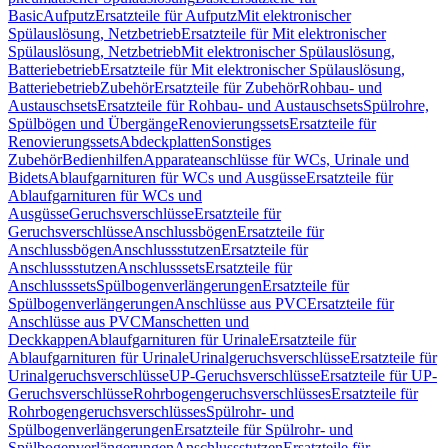
Basic
Aufputz
Ersatzteile für Aufputz
Mit elektronischer
Spülauslösung, Netzbetrieb
Ersatzteile für Mit elektronischer
Spülauslösung, Netzbetrieb
Mit elektronischer Spülauslösung,
Batteriebetrieb
Ersatzteile für Mit elektronischer Spülauslösung,
Batteriebetrieb
Zubehör
Ersatzteile für Zubehör
Rohbau- und
Austauschsets
Ersatzteile für Rohbau- und Austauschsets
Spülrohre,
Spülbögen und Übergänge
Renovierungssets
Ersatzteile für
Renovierungssets
Abdeckplatten
Sonstiges
Zubehör
Bedienhilfen
Apparateanschlüsse für WCs, Urinale und
Bidets
Ablaufgarnituren für WCs und Ausgüsse
Ersatzteile für
Ablaufgarnituren für WCs und
Ausgüsse
Geruchsverschlüsse
Ersatzteile für
Geruchsverschlüsse
Anschlussbögen
Ersatzteile für
Anschlussbögen
Anschlussstutzen
Ersatzteile für
Anschlussstutzen
Anschlusssets
Ersatzteile für
Anschlusssets
Spülbogenverlängerungen
Ersatzteile für
Spülbogenverlängerungen
Anschlüsse aus PVC
Ersatzteile für
Anschlüsse aus PVC
Manschetten und
Deckkappen
Ablaufgarnituren für Urinale
Ersatzteile für
Ablaufgarnituren für Urinale
Urinalgeruchsverschlüsse
Ersatzteile für
Urinalgeruchsverschlüsse
UP-Geruchsverschlüsse
Ersatzteile für UP-
Geruchsverschlüsse
Rohrbogengeruchsverschlüsses
Ersatzteile für
Rohrbogengeruchsverschlüsses
Spülrohr- und
Spülbogenverlängerungen
Ersatzteile für Spülrohr- und
Spülbogenverlängerungen
Anschlussstutzen
Ersatzteile für