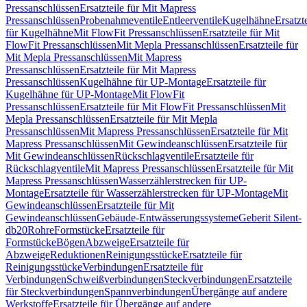
Pressanschlüssen
Ersatzteile für Mit Mapress
Pressanschlüssen
Probenahmeventile
Entleerventile
Kugelhähne
Ersatzt
für Kugelhähne
Mit FlowFit Pressanschlüssen
Ersatzteile für Mit
FlowFit Pressanschlüssen
Mit Mepla Pressanschlüssen
Ersatzteile für
Mit Mepla Pressanschlüssen
Mit Mapress
Pressanschlüssen
Ersatzteile für Mit Mapress
Pressanschlüssen
Kugelhähne für UP-Montage
Ersatzteile für
Kugelhähne für UP-Montage
Mit FlowFit
Pressanschlüssen
Ersatzteile für Mit FlowFit Pressanschlüssen
Mit
Mepla Pressanschlüssen
Ersatzteile für Mit Mepla
Pressanschlüssen
Mit Mapress Pressanschlüssen
Ersatzteile für Mit
Mapress Pressanschlüssen
Mit Gewindeanschlüssen
Ersatzteile für
Mit Gewindeanschlüssen
Rückschlagventile
Ersatzteile für
Rückschlagventile
Mit Mapress Pressanschlüssen
Ersatzteile für Mit
Mapress Pressanschlüssen
Wasserzählerstrecken für UP-
Montage
Ersatzteile für Wasserzählerstrecken für UP-Montage
Mit
Gewindeanschlüssen
Ersatzteile für Mit
Gewindeanschlüssen
Gebäude-Entwässerungssysteme
Geberit Silent-
db20
Rohre
Formstücke
Ersatzteile für
Formstücke
Bögen
Abzweige
Ersatzteile für
Abzweige
Reduktionen
Reinigungsstücke
Ersatzteile für
Reinigungsstücke
Verbindungen
Ersatzteile für
Verbindungen
Schweißverbindungen
Steckverbindungen
Ersatzteile
für Steckverbindungen
Spannverbindungen
Übergänge auf andere
Werkstoffe
Ersatzteile für Übergänge auf andere