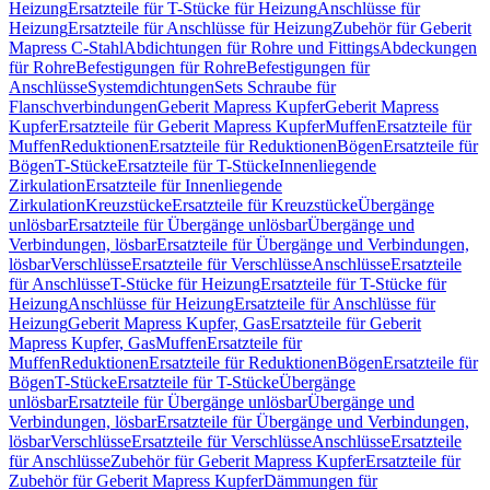
Heizung
Ersatzteile für T-Stücke für Heizung
Anschlüsse für
Heizung
Ersatzteile für Anschlüsse für Heizung
Zubehör für Geberit
Mapress C-Stahl
Abdichtungen für Rohre und Fittings
Abdeckungen
für Rohre
Befestigungen für Rohre
Befestigungen für
Anschlüsse
Systemdichtungen
Sets Schraube für
Flanschverbindungen
Geberit Mapress Kupfer
Geberit Mapress
Kupfer
Ersatzteile für Geberit Mapress Kupfer
Muffen
Ersatzteile für
Muffen
Reduktionen
Ersatzteile für Reduktionen
Bögen
Ersatzteile für
Bögen
T-Stücke
Ersatzteile für T-Stücke
Innenliegende
Zirkulation
Ersatzteile für Innenliegende
Zirkulation
Kreuzstücke
Ersatzteile für Kreuzstücke
Übergänge
unlösbar
Ersatzteile für Übergänge unlösbar
Übergänge und
Verbindungen, lösbar
Ersatzteile für Übergänge und Verbindungen,
lösbar
Verschlüsse
Ersatzteile für Verschlüsse
Anschlüsse
Ersatzteile
für Anschlüsse
T-Stücke für Heizung
Ersatzteile für T-Stücke für
Heizung
Anschlüsse für Heizung
Ersatzteile für Anschlüsse für
Heizung
Geberit Mapress Kupfer, Gas
Ersatzteile für Geberit
Mapress Kupfer, Gas
Muffen
Ersatzteile für
Muffen
Reduktionen
Ersatzteile für Reduktionen
Bögen
Ersatzteile für
Bögen
T-Stücke
Ersatzteile für T-Stücke
Übergänge
unlösbar
Ersatzteile für Übergänge unlösbar
Übergänge und
Verbindungen, lösbar
Ersatzteile für Übergänge und Verbindungen,
lösbar
Verschlüsse
Ersatzteile für Verschlüsse
Anschlüsse
Ersatzteile
für Anschlüsse
Zubehör für Geberit Mapress Kupfer
Ersatzteile für
Zubehör für Geberit Mapress Kupfer
Dämmungen für