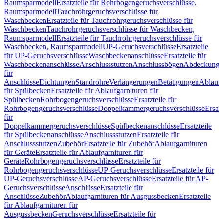
Raumsparmodell
Ersatzteile für Rohrbogengeruchsverschlüsse,
Raumsparmodell
Tauchrohrgeruchsverschlüsse für
Waschbecken
Ersatzteile für Tauchrohrgeruchsverschlüsse für
Waschbecken
Tauchrohrgeruchsverschlüsse für Waschbecken,
Raumsparmodell
Ersatzteile für Tauchrohrgeruchsverschlüsse für
Waschbecken, Raumsparmodell
UP-Geruchsverschlüsse
Ersatzteile
für UP-Geruchsverschlüsse
Waschbeckenanschlüsse
Ersatzteile für
Waschbeckenanschlüsse
Anschlussstutzen
Anschlussbögen
Abdeckung
für
Anschlüsse
Dichtungen
Standrohre
Verlängerungen
Betätigungen
Ablauf
für Spülbecken
Ersatzteile für Ablaufgarnituren für
Spülbecken
Rohrbogengeruchsverschlüsse
Ersatzteile für
Rohrbogengeruchsverschlüsse
Doppelkammergeruchsverschlüsse
Ersa
für
Doppelkammergeruchsverschlüsse
Spülbeckenanschlüsse
Ersatzteile
für Spülbeckenanschlüsse
Anschlussstutzen
Ersatzteile für
Anschlussstutzen
Zubehör
Ersatzteile für Zubehör
Ablaufgarnituren
für Geräte
Ersatzteile für Ablaufgarnituren für
Geräte
Rohrbogengeruchsverschlüsse
Ersatzteile für
Rohrbogengeruchsverschlüsse
UP-Geruchsverschlüsse
Ersatzteile für
UP-Geruchsverschlüsse
AP-Geruchsverschlüsse
Ersatzteile für AP-
Geruchsverschlüsse
Anschlüsse
Ersatzteile für
Anschlüsse
Zubehör
Ablaufgarnituren für Ausgussbecken
Ersatzteile
für Ablaufgarnituren für
Ausgussbecken
Geruchsverschlüsse
Ersatzteile für