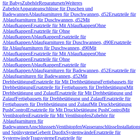
für Babys
Zubehör
Reparatursets
Weiteres
Zubehör
Apparateanschlüsse für Duschen und
Badewannen
Ablaufgarnituren für Duschwannen, d52
Ersatzteile für
Ablaufgarnituren für Duschwannen, d52
Mit
Ablaufkappen
Ersatzteile für Mit Ablaufkappen
Ohne
Ablaufkappen
Ersatzteile für Ohne
Ablaufkappen
Ablaufkappen
Ersatzteile für
Ablaufkappen
Ablaufgarnituren für Duschwannen, d90
Ersatzteile
für Ablaufgarnituren für Duschwannen, d90
Mit
Ablaufkappen
Ersatzteile für Mit Ablaufkappen
Ohne
Ablaufkappen
Ersatzteile für Ohne
Ablaufkappen
Ablaufkappen
Ersatzteile für
Ablaufkappen
Ablaufgarnituren für Badewannen, d52
Ersatzteile für
Ablaufgarnituren für Badewannen, d52
Mit
Drehbetätigung
Ersatzteile für Mit Drehbetätigung
Fertigbausets für
Drehbetätigung
Ersatzteile für Fertigbausets für Drehbetätigung
Mit
Drehbetätigung und Zulauf
Ersatzteile für Mit Drehbetätigung und
Zulauf
Fertigbausets für Drehbetätigung und Zulauf
Ersatzteile für
Fertigbausets für Drehbetätigung und Zulauf
Mit Druckbetätigung
PushControl
Ersatzteile für Mit Druckbetätigung PushControl
Mit
Ventilstopfen
Ersatzteile für Mit Ventilstopfen
Zubehör für
Ablaufgarnituren für
Badewannen
Anschlusssets
Ventilstopfen
Wasseranschlüsse
Installation
und Spülsysteme
Geberit Duofix
Systemwände
Ersatzteile für
Systemwände
Tragsysteme
Ersatzteile für