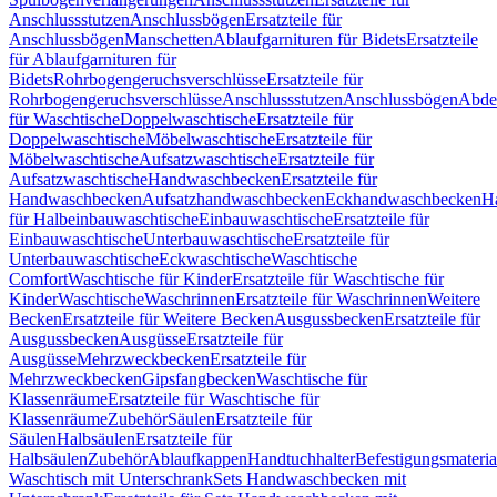
Anschlussstutzen
Anschlussbögen
Ersatzteile für
Anschlussbögen
Manschetten
Ablaufgarnituren für Bidets
Ersatzteile
für Ablaufgarnituren für
Bidets
Rohrbogengeruchsverschlüsse
Ersatzteile für
Rohrbogengeruchsverschlüsse
Anschlussstutzen
Anschlussbögen
Abde
für Waschtische
Doppelwaschtische
Ersatzteile für
Doppelwaschtische
Möbelwaschtische
Ersatzteile für
Möbelwaschtische
Aufsatzwaschtische
Ersatzteile für
Aufsatzwaschtische
Handwaschbecken
Ersatzteile für
Handwaschbecken
Aufsatzhandwaschbecken
Eckhandwaschbecken
H
für Halbeinbauwaschtische
Einbauwaschtische
Ersatzteile für
Einbauwaschtische
Unterbauwaschtische
Ersatzteile für
Unterbauwaschtische
Eckwaschtische
Waschtische
Comfort
Waschtische für Kinder
Ersatzteile für Waschtische für
Kinder
Waschtische
Waschrinnen
Ersatzteile für Waschrinnen
Weitere
Becken
Ersatzteile für Weitere Becken
Ausgussbecken
Ersatzteile für
Ausgussbecken
Ausgüsse
Ersatzteile für
Ausgüsse
Mehrzweckbecken
Ersatzteile für
Mehrzweckbecken
Gipsfangbecken
Waschtische für
Klassenräume
Ersatzteile für Waschtische für
Klassenräume
Zubehör
Säulen
Ersatzteile für
Säulen
Halbsäulen
Ersatzteile für
Halbsäulen
Zubehör
Ablaufkappen
Handtuchhalter
Befestigungsmateria
Waschtisch mit Unterschrank
Sets Handwaschbecken mit