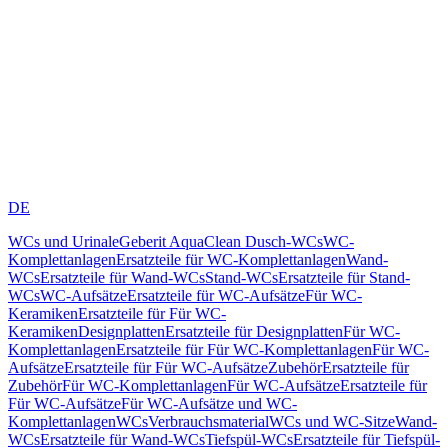
DE
WCs und Urinale
Geberit AquaClean Dusch-WCs
WC-
Komplettanlagen
Ersatzteile für WC-Komplettanlagen
Wand-
WCs
Ersatzteile für Wand-WCs
Stand-WCs
Ersatzteile für Stand-
WCs
WC-Aufsätze
Ersatzteile für WC-Aufsätze
Für WC-
Keramiken
Ersatzteile für Für WC-
Keramiken
Designplatten
Ersatzteile für Designplatten
Für WC-
Komplettanlagen
Ersatzteile für Für WC-Komplettanlagen
Für WC-
Aufsätze
Ersatzteile für Für WC-Aufsätze
Zubehör
Ersatzteile für
Zubehör
Für WC-Komplettanlagen
Für WC-Aufsätze
Ersatzteile für
Für WC-Aufsätze
Für WC-Aufsätze und WC-
Komplettanlagen
WCs
Verbrauchsmaterial
WCs und WC-Sitze
Wand-
WCs
Ersatzteile für Wand-WCs
Tiefspül-WCs
Ersatzteile für Tiefspül-