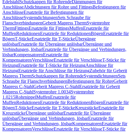
Edelstahl
Schutzkappen für Rohrende
Dämmungen für
Anschlüsse
Abdichtungen für Rohre und Fittings
Befestigungen für
Anschlüsse
Ersatzteile für Befestigungen für
Anschlüsse
Systemdichtungen
Sets Schraube für
Flanschverbindungen
Geberit Mapress Therm
Systemrohre
Therm
Fittings
Ersatzteile für Fittings
Muffen
Ersatzteile für
Muffen
Reduktionen
Ersatzteile für Reduktionen
Bögen
Ersatzteile für
Bögen
T-Stücke
Ersatzteile für T-Stücke
Übergänge
unlösbar
Ersatzteile für Übergänge unlösbar
Übergänge und
Verbindungen, lösbar
Ersatzteile für Übergänge und Verbindungen,
lösbar
Kompensatoren
Ersatzteile für
Kompensatoren
Verschlüsse
Ersatzteile für Verschlüsse
T-Stücke für
Heizung
Ersatzteile für T-Stücke für Heizung
Anschlüsse für
Heizung
Ersatzteile für Anschlüsse für Heizung
Zubehör für Geberit
Mapress Therm
Schutzkappen für Rohrende
Systemdichtungen
Sets
Schraube für Flanschverbindungen
Befestigungen für Rohre
Geberit
Mapress C-Stahl
Geberit Mapress C-Stahl
Ersatzteile für Geberit
Mapress C-Stahl
Systemrohre 1.0034
Systemrohre
1.0215
Rohrnippel
Muffen
Ersatzteile für
Muffen
Reduktionen
Ersatzteile für Reduktionen
Bögen
Ersatzteile für
Bögen
T-Stücke
Ersatzteile für T-Stücke
Kreuzstücke
Ersatzteile für
Kreuzstücke
Übergänge unlösbar
Ersatzteile für Übergänge
unlösbar
Übergänge und Verbindungen, lösbar
Ersatzteile für
Übergänge und Verbindungen, lösbar
Kompensatoren
Ersatzteile für
Kompensatoren
Verschlüsse
Ersatzteile für Verschlüsse
T-Stücke für