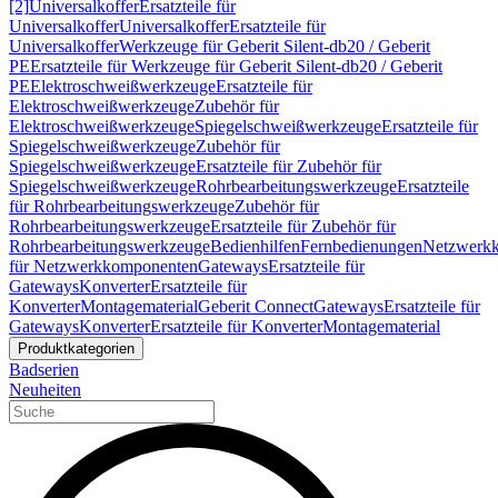
[2]
Universalkoffer
Ersatzteile für
Universalkoffer
Universalkoffer
Ersatzteile für
Universalkoffer
Werkzeuge für Geberit Silent-db20 / Geberit
PE
Ersatzteile für Werkzeuge für Geberit Silent-db20 / Geberit
PE
Elektroschweißwerkzeuge
Ersatzteile für
Elektroschweißwerkzeuge
Zubehör für
Elektroschweißwerkzeuge
Spiegelschweißwerkzeuge
Ersatzteile für
Spiegelschweißwerkzeuge
Zubehör für
Spiegelschweißwerkzeuge
Ersatzteile für Zubehör für
Spiegelschweißwerkzeuge
Rohrbearbeitungswerkzeuge
Ersatzteile
für Rohrbearbeitungswerkzeuge
Zubehör für
Rohrbearbeitungswerkzeuge
Ersatzteile für Zubehör für
Rohrbearbeitungswerkzeuge
Bedienhilfen
Fernbedienungen
Netzwerk
für Netzwerkkomponenten
Gateways
Ersatzteile für
Gateways
Konverter
Ersatzteile für
Konverter
Montagematerial
Geberit Connect
Gateways
Ersatzteile für
Gateways
Konverter
Ersatzteile für Konverter
Montagematerial
Produktkategorien
Badserien
Neuheiten