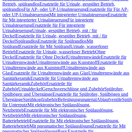
Betrieb, spülrandlos
Ersatzteile für Urinale, gespülter Betrieb,
spülrandlos
Für AP- oder UP-Urinalsteuerung
Ersatzteile für Für AP-
oder UP-Urinalsteuerung
Mit integrierter Urinalsteuerung
Ersatzteile
für Mit integrierter Urinalsteuerung
Für integrierte
Urinalsteuerung
Ersatzteile für Für integrierte
Urinalsteuerung
Urinale, gespülter Betrieb, mit / für
Deckel
Ersatzteile für Urinale, gespülter Betrieb, mit / für
Deckel
Spülrandlos
Ersatzteile für Spülrandlos
Mit
Spülrand
Ersatzteile für Mit Spülrand
Urinale, wasserloser
Betrieb
Ersatzteile für Urinale, wasserloser Betrieb
Ohne
Deckel
Ersatzteile für Ohne Deckel
Urinaltrennwände
Ersatzteile für
Urinaltrennwände
Urinaltrennwände aus Kunststoff
Ersatzteile für
Urinaltrennwände aus Kunststoff
Urinaltrennwände aus
Glas
Ersatzteile für Urinaltrennwände aus Glas
Urinaltrennwände aus
Sanitärkeramik
Ersatzteile für Urinaltrennwände aus
Sanitärkeramik
Zubehör
Ersatzteile für
Zubehör
Urinaldeckel
Geruchsverschlüsse und Zubehör
Spülrohre,
Spülbögen und Übergänge
Ersatzteile für Spülrohre, Spülbögen und
Übergänge
Sprühkopfzubehör
Befestigungsmaterial
Ablaufventile
Spülv
für Unterputz
Mit elektronischer Spülauslösung,
Netzbetrieb
Ersatzteile für Mit elektronischer Spülauslösung,
Netzbetrieb
Mit elektronischer Spülauslösung,
Batteriebetrieb
Ersatzteile für Mit elektronischer Spülauslösung,
Batteriebetrieb
Mit pneumatischer Spülauslösung
Ersatzteile für Mit
pneumatischer Spülauslösung
Basic
Ersatzteile für