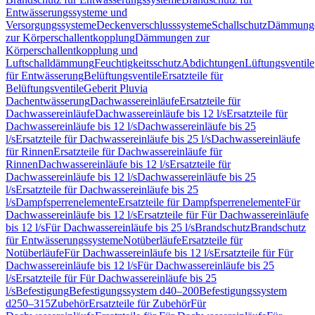
Entwässerungssysteme und
Versorgungssysteme
Deckenverschlusssysteme
Schallschutz
Dämmung
zur Körperschallentkopplung
Dämmungen zur
Körperschallentkopplung und
Luftschalldämmung
Feuchtigkeitsschutz
Abdichtungen
Lüftungsventile
für Entwässerung
Belüftungsventile
Ersatzteile für
Belüftungsventile
Geberit Pluvia
Dachentwässerung
Dachwassereinläufe
Ersatzteile für
Dachwassereinläufe
Dachwassereinläufe bis 12 l/s
Ersatzteile für
Dachwassereinläufe bis 12 l/s
Dachwassereinläufe bis 25
l/s
Ersatzteile für Dachwassereinläufe bis 25 l/s
Dachwassereinläufe
für Rinnen
Ersatzteile für Dachwassereinläufe für
Rinnen
Dachwassereinläufe bis 12 l/s
Ersatzteile für
Dachwassereinläufe bis 12 l/s
Dachwassereinläufe bis 25
l/s
Ersatzteile für Dachwassereinläufe bis 25
l/s
Dampfsperrenelemente
Ersatzteile für Dampfsperrenelemente
Für
Dachwassereinläufe bis 12 l/s
Ersatzteile für Für Dachwassereinläufe
bis 12 l/s
Für Dachwassereinläufe bis 25 l/s
Brandschutz
Brandschutz
für Entwässerungssysteme
Notüberläufe
Ersatzteile für
Notüberläufe
Für Dachwassereinläufe bis 12 l/s
Ersatzteile für Für
Dachwassereinläufe bis 12 l/s
Für Dachwassereinläufe bis 25
l/s
Ersatzteile für Für Dachwassereinläufe bis 25
l/s
Befestigung
Befestigungssystem d40–200
Befestigungssystem
d250–315
Zubehör
Ersatzteile für Zubehör
Für