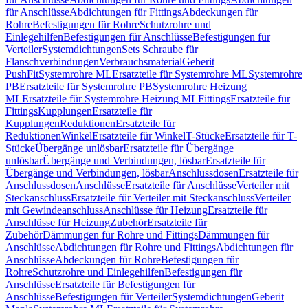
für Anschlüsse
Abdichtungen für Fittings
Abdeckungen für
Rohre
Befestigungen für Rohre
Schutzrohre und
Einlegehilfen
Befestigungen für Anschlüsse
Befestigungen für
Verteiler
Systemdichtungen
Sets Schraube für
Flanschverbindungen
Verbrauchsmaterial
Geberit
PushFit
Systemrohre ML
Ersatzteile für Systemrohre ML
Systemrohre
PB
Ersatzteile für Systemrohre PB
Systemrohre Heizung
ML
Ersatzteile für Systemrohre Heizung ML
Fittings
Ersatzteile für
Fittings
Kupplungen
Ersatzteile für
Kupplungen
Reduktionen
Ersatzteile für
Reduktionen
Winkel
Ersatzteile für Winkel
T-Stücke
Ersatzteile für T-
Stücke
Übergänge unlösbar
Ersatzteile für Übergänge
unlösbar
Übergänge und Verbindungen, lösbar
Ersatzteile für
Übergänge und Verbindungen, lösbar
Anschlussdosen
Ersatzteile für
Anschlussdosen
Anschlüsse
Ersatzteile für Anschlüsse
Verteiler mit
Steckanschluss
Ersatzteile für Verteiler mit Steckanschluss
Verteiler
mit Gewindeanschluss
Anschlüsse für Heizung
Ersatzteile für
Anschlüsse für Heizung
Zubehör
Ersatzteile für
Zubehör
Dämmungen für Rohre und Fittings
Dämmungen für
Anschlüsse
Abdichtungen für Rohre und Fittings
Abdichtungen für
Anschlüsse
Abdeckungen für Rohre
Befestigungen für
Rohre
Schutzrohre und Einlegehilfen
Befestigungen für
Anschlüsse
Ersatzteile für Befestigungen für
Anschlüsse
Befestigungen für Verteiler
Systemdichtungen
Geberit