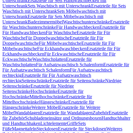
Unterschrank
Ersatzteile für Sets Handwaschbecken mit
Unterschrank
Sets Waschtisch mit Unterschrank
Ersatzteile für Sets
Waschtisch mit Unterschrank
Sets Möbelwaschtisch mit
Unterschrank
Ersatzteile für Sets Möbelwaschtisch mit
Unterschrank
Badezimmermöbel
Waschtischunterschränke
Ersatzteile
für Waschtischunterschränke
Für Handwaschbecken
Ersatzteile für
Für Handwaschbecken
Für Waschtische
Ersatzteile für Für
Waschtische
Für Doppelwaschtische
Ersatzteile für Für
Doppelwaschtische
Für Möbelwaschtische
Ersatzteile für Für
Möbelwaschtische
Für Eckhandwaschbecken
Ersatzteile für Für
Eckhandwaschbecken
Für Eckwaschtische
Ersatzteile für Für
Eckwaschtische
Waschtischplatten
Ersatzteile für
Waschtischplatten
Für Aufsatzwaschtisch Schalenform
Ersatzteile für
Für Aufsatzwaschtisch Schalenform
Für Aufsatzwaschtisch
rechteckig
Ersatzteile für Für Aufsatzwaschtisch
rechteckig
Seitenschränke
Ersatzteile für Seitenschränke
Niedrige
Seitenschränke
Ersatzteile für Niedrige
Seitenschränke
Hochschränke
Ersatzteile für
Hochschränke
Mittelhochschränke
Ersatzteile für
Mittelhochschränke
Hängeschränke
Ersatzteile für
Hängeschränke
Weitere Möbel
Ersatzteile für Weitere
Möbel
Wandablagen
Ersatzteile für Wandablagen
Zubehör
Ersatzteile
für Zubehör
Schubladeneinsätze und Ordnungsboxen
Handtuchhalter
und Handtuchhaken
Lichtelemente
Griffe
Sets
Füße
Magnettafeln
Steckdosen
Ersatzteile für Steckdosen
Weiteres