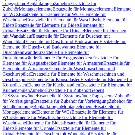
Tragsysteme
Beplankungen
Zubehör
Ersatzteile für
Zubehör
Montageelemente
Ersatzteile für Montageelemente
Elemente
für WCs
Ersatzteile für Elemente für WCs
Elemente für
Waschtische
Ersatzteile für Elemente für Waschtische
Elemente für
Bidets
Ersatzteile für Elemente für Bidets
Elemente für
Urinale
Ersatzteile für Elemente für Urinale
Elemente für Duschen
mit Wandablauf
Ersatzteile für Elemente für Duschen mit
Wandablauf
Elemente für Dusch- und Badewannen
Ersatzteile für
Elemente für Dusch- und Badewannen
Elemente für
Duschtrennwände
Ersatzteile für Elemente für
Duschtrennwände
Elemente für Ausgussbecken
Ersatzteile für
Elemente für Ausgussbecken
Elemente für Armaturen
Ersatzteile für
Elemente für Armaturen
Elemente für Waschmaschinen und
Geschirrspüler
Ersatzteile für Elemente für Waschmaschinen und
Geschirrspüler
Elemente für Konsollasten
Ersatzteile für Elemente für
Konsollasten
Elemente für Küchenspülen
Ersatzteile für Elemente für
Küchenspülen
Zubehör
Ersatzteile für Zubehör
Geberit
GIS
Systemwände
Ersatzteile für Systemwände
Tragsysteme
Zubehör
für Vorfertigung
Ersatzteile für Zubehör für Vorfertigung
Zubehör für
Schalldämmung
Beplankungen
Montageelemente
Ersatzteile für
Montageelemente
Elemente für WCs
Ersatzteile für Elemente für
WCs
Elemente für Waschtische
Ersatzteile für Elemente für
Waschtische
Elemente für Bidets
Ersatzteile für Elemente für
Bidets
Elemente für Urinale
Ersatzteile für Elemente für
Urinale
Elemente für Duschen mit Wandablauf
Ersatzteile für