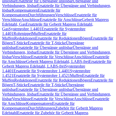
unlösbar
Ersatzteile für Übergänge unlösbar
Übergänge und
Verbindungen, lösbar
Ersatzteile für Übergänge und Verbindungen,
lösbar
Kompensatoren
Ersatzteile für
Kompensatoren
Durchführungen
Verschlüsse
Ersatzteile für
Verschlüsse
Anschlüsse
Ersatzteile für Anschlüsse
Geberit Mapress
Edelstahl, Gas
Ersatzteile für Geberit Mapress Edelstahl,
Gas
Systemrohre 1.4401
Ersatzteile für Systemrohre
1.4401
Rohrnippel
Muffen
Ersatzteile für
Muffen
Reduktionen
Ersatzteile für Reduktionen
Bögen
Ersatzteile für
Bögen
T-Stücke
Ersatzteile für T-Stücke
Übergänge
unlösbar
Ersatzteile für Übergänge unlösbar
Übergänge und
Verbindungen, lösbar
Ersatzteile für Übergänge und Verbindungen,
lösbar
Verschlüsse
Ersatzteile für Verschlüsse
Anschlüsse
Ersatzteile
für Anschlüsse
Geberit Mapress Edelstahl, LABS-frei
Ersatzteile für
Geberit Mapress Edelstahl, LABS-frei
Systemrohre
1.4401
Ersatzteile für Systemrohre 1.4401
Systemrohre
1.4521
Ersatzteile für Systemrohre 1.4521
Muffen
Ersatzteile für
Muffen
Reduktionen
Ersatzteile für Reduktionen
Bögen
Ersatzteile für
Bögen
T-Stücke
Ersatzteile für T-Stücke
Übergänge
unlösbar
Ersatzteile für Übergänge unlösbar
Übergänge und
Verbindungen, lösbar
Ersatzteile für Übergänge und Verbindungen,
lösbar
Verschlüsse
Ersatzteile für Verschlüsse
Anschlüsse
Ersatzteile
für Anschlüsse
Kompensatoren
Ersatzteile für
Kompensatoren
Durchführungen
Zubehör für Geberit Mapress
Edelstahl
Ersatzteile für Zubehör für Geberit Mapress