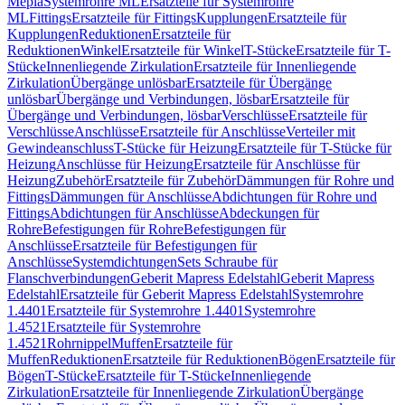
Mepla
Systemrohre ML
Ersatzteile für Systemrohre
ML
Fittings
Ersatzteile für Fittings
Kupplungen
Ersatzteile für
Kupplungen
Reduktionen
Ersatzteile für
Reduktionen
Winkel
Ersatzteile für Winkel
T-Stücke
Ersatzteile für T-
Stücke
Innenliegende Zirkulation
Ersatzteile für Innenliegende
Zirkulation
Übergänge unlösbar
Ersatzteile für Übergänge
unlösbar
Übergänge und Verbindungen, lösbar
Ersatzteile für
Übergänge und Verbindungen, lösbar
Verschlüsse
Ersatzteile für
Verschlüsse
Anschlüsse
Ersatzteile für Anschlüsse
Verteiler mit
Gewindeanschluss
T-Stücke für Heizung
Ersatzteile für T-Stücke für
Heizung
Anschlüsse für Heizung
Ersatzteile für Anschlüsse für
Heizung
Zubehör
Ersatzteile für Zubehör
Dämmungen für Rohre und
Fittings
Dämmungen für Anschlüsse
Abdichtungen für Rohre und
Fittings
Abdichtungen für Anschlüsse
Abdeckungen für
Rohre
Befestigungen für Rohre
Befestigungen für
Anschlüsse
Ersatzteile für Befestigungen für
Anschlüsse
Systemdichtungen
Sets Schraube für
Flanschverbindungen
Geberit Mapress Edelstahl
Geberit Mapress
Edelstahl
Ersatzteile für Geberit Mapress Edelstahl
Systemrohre
1.4401
Ersatzteile für Systemrohre 1.4401
Systemrohre
1.4521
Ersatzteile für Systemrohre
1.4521
Rohrnippel
Muffen
Ersatzteile für
Muffen
Reduktionen
Ersatzteile für Reduktionen
Bögen
Ersatzteile für
Bögen
T-Stücke
Ersatzteile für T-Stücke
Innenliegende
Zirkulation
Ersatzteile für Innenliegende Zirkulation
Übergänge