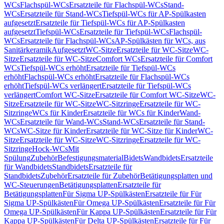
WCs
Flachspül-WCs
Ersatzteile für Flachspül-WCs
Stand-
WCs
Ersatzteile für Stand-WCs
Tiefspül-WCs für AP-Spülkasten
aufgesetzt
Ersatzteile für Tiefspül-WCs für AP-Spülkasten
aufgesetzt
Tiefspül-WCs
Ersatzteile für Tiefspül-WCs
Flachspül-
WCs
Ersatzteile für Flachspül-WCs
AP-Spülkästen für WCs, aus
Sanitärkeramik
Aufgesetzt
WC-Sitze
Ersatzteile für WC-Sitze
WC-
Sitze
Ersatzteile für WC-Sitze
Comfort WCs
Ersatzteile für Comfort
WCs
Tiefspül-WCs erhöht
Ersatzteile für Tiefspül-WCs
erhöht
Flachspül-WCs erhöht
Ersatzteile für Flachspül-WCs
erhöht
Tiefspül-WCs verlängert
Ersatzteile für Tiefspül-WCs
verlängert
Comfort WC-Sitze
Ersatzteile für Comfort WC-Sitze
WC-
Sitze
Ersatzteile für WC-Sitze
WC-Sitzringe
Ersatzteile für WC-
Sitzringe
WCs für Kinder
Ersatzteile für WCs für Kinder
Wand-
WCs
Ersatzteile für Wand-WCs
Stand-WCs
Ersatzteile für Stand-
WCs
WC-Sitze für Kinder
Ersatzteile für WC-Sitze für Kinder
WC-
Sitze
Ersatzteile für WC-Sitze
WC-Sitzringe
Ersatzteile für WC-
Sitzringe
Hock-WCs
Mit
Spülung
Zubehör
Befestigungsmaterial
Bidets
Wandbidets
Ersatzteile
für Wandbidets
Standbidets
Ersatzteile für
Standbidets
Zubehör
Ersatzteile für Zubehör
Betätigungsplatten und
WC-Steuerungen
Betätigungsplatten
Ersatzteile für
Betätigungsplatten
Für Sigma UP-Spülkästen
Ersatzteile für Für
Sigma UP-Spülkästen
Für Omega UP-Spülkästen
Ersatzteile für Für
Omega UP-Spülkästen
Für Kappa UP-Spülkästen
Ersatzteile für Für
Kappa UP-Spülkästen
Für Delta UP-Spülkästen
Ersatzteile für Für