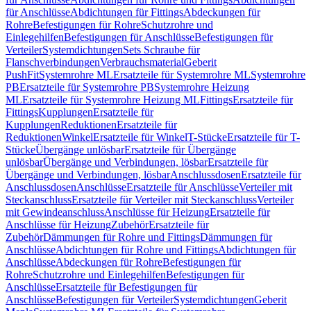
für Anschlüsse
Abdichtungen für Fittings
Abdeckungen für
Rohre
Befestigungen für Rohre
Schutzrohre und
Einlegehilfen
Befestigungen für Anschlüsse
Befestigungen für
Verteiler
Systemdichtungen
Sets Schraube für
Flanschverbindungen
Verbrauchsmaterial
Geberit
PushFit
Systemrohre ML
Ersatzteile für Systemrohre ML
Systemrohre
PB
Ersatzteile für Systemrohre PB
Systemrohre Heizung
ML
Ersatzteile für Systemrohre Heizung ML
Fittings
Ersatzteile für
Fittings
Kupplungen
Ersatzteile für
Kupplungen
Reduktionen
Ersatzteile für
Reduktionen
Winkel
Ersatzteile für Winkel
T-Stücke
Ersatzteile für T-
Stücke
Übergänge unlösbar
Ersatzteile für Übergänge
unlösbar
Übergänge und Verbindungen, lösbar
Ersatzteile für
Übergänge und Verbindungen, lösbar
Anschlussdosen
Ersatzteile für
Anschlussdosen
Anschlüsse
Ersatzteile für Anschlüsse
Verteiler mit
Steckanschluss
Ersatzteile für Verteiler mit Steckanschluss
Verteiler
mit Gewindeanschluss
Anschlüsse für Heizung
Ersatzteile für
Anschlüsse für Heizung
Zubehör
Ersatzteile für
Zubehör
Dämmungen für Rohre und Fittings
Dämmungen für
Anschlüsse
Abdichtungen für Rohre und Fittings
Abdichtungen für
Anschlüsse
Abdeckungen für Rohre
Befestigungen für
Rohre
Schutzrohre und Einlegehilfen
Befestigungen für
Anschlüsse
Ersatzteile für Befestigungen für
Anschlüsse
Befestigungen für Verteiler
Systemdichtungen
Geberit