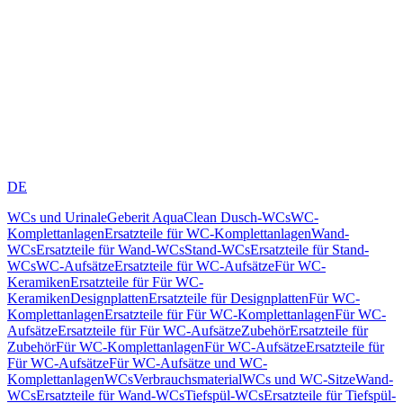
DE
WCs und Urinale
Geberit AquaClean Dusch-WCs
WC-
Komplettanlagen
Ersatzteile für WC-Komplettanlagen
Wand-
WCs
Ersatzteile für Wand-WCs
Stand-WCs
Ersatzteile für Stand-
WCs
WC-Aufsätze
Ersatzteile für WC-Aufsätze
Für WC-
Keramiken
Ersatzteile für Für WC-
Keramiken
Designplatten
Ersatzteile für Designplatten
Für WC-
Komplettanlagen
Ersatzteile für Für WC-Komplettanlagen
Für WC-
Aufsätze
Ersatzteile für Für WC-Aufsätze
Zubehör
Ersatzteile für
Zubehör
Für WC-Komplettanlagen
Für WC-Aufsätze
Ersatzteile für
Für WC-Aufsätze
Für WC-Aufsätze und WC-
Komplettanlagen
WCs
Verbrauchsmaterial
WCs und WC-Sitze
Wand-
WCs
Ersatzteile für Wand-WCs
Tiefspül-WCs
Ersatzteile für Tiefspül-