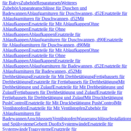
für Babys
Zubehör
Reparatursets
Weiteres
Zubehör
Apparateanschlüsse für Duschen und
Badewannen
Ablaufgarnituren für Duschwannen, d52
Ersatzteile für
Ablaufgarnituren für Duschwannen, d52
Mit
Ablaufkappen
Ersatzteile für Mit Ablaufkappen
Ohne
Ablaufkappen
Ersatzteile für Ohne
Ablaufkappen
Ablaufkappen
Ersatzteile für
Ablaufkappen
Ablaufgarnituren für Duschwannen, d90
Ersatzteile
für Ablaufgarnituren für Duschwannen, d90
Mit
Ablaufkappen
Ersatzteile für Mit Ablaufkappen
Ohne
Ablaufkappen
Ersatzteile für Ohne
Ablaufkappen
Ablaufkappen
Ersatzteile für
Ablaufkappen
Ablaufgarnituren für Badewannen, d52
Ersatzteile für
Ablaufgarnituren für Badewannen, d52
Mit
Drehbetätigung
Ersatzteile für Mit Drehbetätigung
Fertigbausets für
Drehbetätigung
Ersatzteile für Fertigbausets für Drehbetätigung
Mit
Drehbetätigung und Zulauf
Ersatzteile für Mit Drehbetätigung und
Zulauf
Fertigbausets für Drehbetätigung und Zulauf
Ersatzteile für
Fertigbausets für Drehbetätigung und Zulauf
Mit Druckbetätigung
PushControl
Ersatzteile für Mit Druckbetätigung PushControl
Mit
Ventilstopfen
Ersatzteile für Mit Ventilstopfen
Zubehör für
Ablaufgarnituren für
Badewannen
Anschlusssets
Ventilstopfen
Wasseranschlüsse
Installation
und Spülsysteme
Geberit Duofix
Systemwände
Ersatzteile für
Systemwände
Tragsysteme
Ersatzteile für