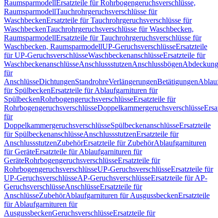
Raumsparmodell
Ersatzteile für Rohrbogengeruchsverschlüsse,
Raumsparmodell
Tauchrohrgeruchsverschlüsse für
Waschbecken
Ersatzteile für Tauchrohrgeruchsverschlüsse für
Waschbecken
Tauchrohrgeruchsverschlüsse für Waschbecken,
Raumsparmodell
Ersatzteile für Tauchrohrgeruchsverschlüsse für
Waschbecken, Raumsparmodell
UP-Geruchsverschlüsse
Ersatzteile
für UP-Geruchsverschlüsse
Waschbeckenanschlüsse
Ersatzteile für
Waschbeckenanschlüsse
Anschlussstutzen
Anschlussbögen
Abdeckung
für
Anschlüsse
Dichtungen
Standrohre
Verlängerungen
Betätigungen
Ablauf
für Spülbecken
Ersatzteile für Ablaufgarnituren für
Spülbecken
Rohrbogengeruchsverschlüsse
Ersatzteile für
Rohrbogengeruchsverschlüsse
Doppelkammergeruchsverschlüsse
Ersa
für
Doppelkammergeruchsverschlüsse
Spülbeckenanschlüsse
Ersatzteile
für Spülbeckenanschlüsse
Anschlussstutzen
Ersatzteile für
Anschlussstutzen
Zubehör
Ersatzteile für Zubehör
Ablaufgarnituren
für Geräte
Ersatzteile für Ablaufgarnituren für
Geräte
Rohrbogengeruchsverschlüsse
Ersatzteile für
Rohrbogengeruchsverschlüsse
UP-Geruchsverschlüsse
Ersatzteile für
UP-Geruchsverschlüsse
AP-Geruchsverschlüsse
Ersatzteile für AP-
Geruchsverschlüsse
Anschlüsse
Ersatzteile für
Anschlüsse
Zubehör
Ablaufgarnituren für Ausgussbecken
Ersatzteile
für Ablaufgarnituren für
Ausgussbecken
Geruchsverschlüsse
Ersatzteile für