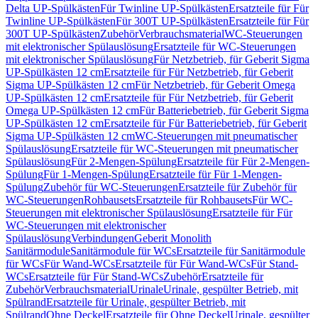
Delta UP-Spülkästen
Für Twinline UP-Spülkästen
Ersatzteile für Für
Twinline UP-Spülkästen
Für 300T UP-Spülkästen
Ersatzteile für Für
300T UP-Spülkästen
Zubehör
Verbrauchsmaterial
WC-Steuerungen
mit elektronischer Spülauslösung
Ersatzteile für WC-Steuerungen
mit elektronischer Spülauslösung
Für Netzbetrieb, für Geberit Sigma
UP-Spülkästen 12 cm
Ersatzteile für Für Netzbetrieb, für Geberit
Sigma UP-Spülkästen 12 cm
Für Netzbetrieb, für Geberit Omega
UP-Spülkästen 12 cm
Ersatzteile für Für Netzbetrieb, für Geberit
Omega UP-Spülkästen 12 cm
Für Batteriebetrieb, für Geberit Sigma
UP-Spülkästen 12 cm
Ersatzteile für Für Batteriebetrieb, für Geberit
Sigma UP-Spülkästen 12 cm
WC-Steuerungen mit pneumatischer
Spülauslösung
Ersatzteile für WC-Steuerungen mit pneumatischer
Spülauslösung
Für 2-Mengen-Spülung
Ersatzteile für Für 2-Mengen-
Spülung
Für 1-Mengen-Spülung
Ersatzteile für Für 1-Mengen-
Spülung
Zubehör für WC-Steuerungen
Ersatzteile für Zubehör für
WC-Steuerungen
Rohbausets
Ersatzteile für Rohbausets
Für WC-
Steuerungen mit elektronischer Spülauslösung
Ersatzteile für Für
WC-Steuerungen mit elektronischer
Spülauslösung
Verbindungen
Geberit Monolith
Sanitärmodule
Sanitärmodule für WCs
Ersatzteile für Sanitärmodule
für WCs
Für Wand-WCs
Ersatzteile für Für Wand-WCs
Für Stand-
WCs
Ersatzteile für Für Stand-WCs
Zubehör
Ersatzteile für
Zubehör
Verbrauchsmaterial
Urinale
Urinale, gespülter Betrieb, mit
Spülrand
Ersatzteile für Urinale, gespülter Betrieb, mit
Spülrand
Ohne Deckel
Ersatzteile für Ohne Deckel
Urinale, gespülter