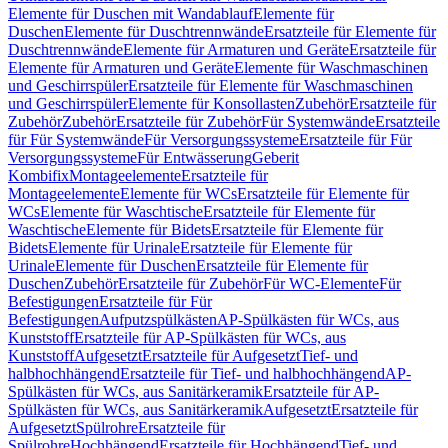
Elemente für Duschen mit Wandablauf
Elemente für
Duschen
Elemente für Duschtrennwände
Ersatzteile für Elemente für
Duschtrennwände
Elemente für Armaturen und Geräte
Ersatzteile für
Elemente für Armaturen und Geräte
Elemente für Waschmaschinen
und Geschirrspüler
Ersatzteile für Elemente für Waschmaschinen
und Geschirrspüler
Elemente für Konsollasten
Zubehör
Ersatzteile für
Zubehör
Zubehör
Ersatzteile für Zubehör
Für Systemwände
Ersatzteile
für Für Systemwände
Für Versorgungssysteme
Ersatzteile für Für
Versorgungssysteme
Für Entwässerung
Geberit
Kombifix
Montageelemente
Ersatzteile für
Montageelemente
Elemente für WCs
Ersatzteile für Elemente für
WCs
Elemente für Waschtische
Ersatzteile für Elemente für
Waschtische
Elemente für Bidets
Ersatzteile für Elemente für
Bidets
Elemente für Urinale
Ersatzteile für Elemente für
Urinale
Elemente für Duschen
Ersatzteile für Elemente für
Duschen
Zubehör
Ersatzteile für Zubehör
Für WC-Elemente
Für
Befestigungen
Ersatzteile für Für
Befestigungen
Aufputzspülkästen
AP-Spülkästen für WCs, aus
Kunststoff
Ersatzteile für AP-Spülkästen für WCs, aus
Kunststoff
Aufgesetzt
Ersatzteile für Aufgesetzt
Tief- und
halbhochhängend
Ersatzteile für Tief- und halbhochhängend
AP-
Spülkästen für WCs, aus Sanitärkeramik
Ersatzteile für AP-
Spülkästen für WCs, aus Sanitärkeramik
Aufgesetzt
Ersatzteile für
Aufgesetzt
Spülrohre
Ersatzteile für
Spülrohre
Hochhängend
Ersatzteile für Hochhängend
Tief- und