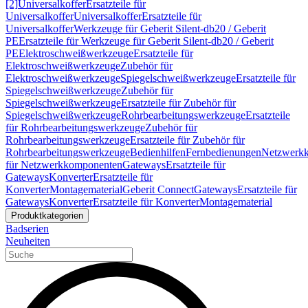
[2]
Universalkoffer
Ersatzteile für
Universalkoffer
Universalkoffer
Ersatzteile für
Universalkoffer
Werkzeuge für Geberit Silent-db20 / Geberit
PE
Ersatzteile für Werkzeuge für Geberit Silent-db20 / Geberit
PE
Elektroschweißwerkzeuge
Ersatzteile für
Elektroschweißwerkzeuge
Zubehör für
Elektroschweißwerkzeuge
Spiegelschweißwerkzeuge
Ersatzteile für
Spiegelschweißwerkzeuge
Zubehör für
Spiegelschweißwerkzeuge
Ersatzteile für Zubehör für
Spiegelschweißwerkzeuge
Rohrbearbeitungswerkzeuge
Ersatzteile
für Rohrbearbeitungswerkzeuge
Zubehör für
Rohrbearbeitungswerkzeuge
Ersatzteile für Zubehör für
Rohrbearbeitungswerkzeuge
Bedienhilfen
Fernbedienungen
Netzwerk
für Netzwerkkomponenten
Gateways
Ersatzteile für
Gateways
Konverter
Ersatzteile für
Konverter
Montagematerial
Geberit Connect
Gateways
Ersatzteile für
Gateways
Konverter
Ersatzteile für Konverter
Montagematerial
Produktkategorien
Badserien
Neuheiten