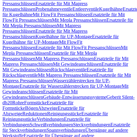
Pressanschlüssen
Ersatzteile für Mit Mapress
Pressanschlüssen
Probenahmeventile
Entleerventile
Kugelhähne
Ersatzt
für Kugelhähne
Mit FlowFit Pressanschlüssen
Ersatzteile für Mit
FlowFit Pressanschlüssen
Mit Mepla Pressanschlüssen
Ersatzteile für
Mit Mepla Pressanschlüssen
Mit Mapress
Pressanschlüssen
Ersatzteile für Mit Mapress
Pressanschlüssen
Kugelhähne für UP-Montage
Ersatzteile für
Kugelhähne für UP-Montage
Mit FlowFit
Pressanschlüssen
Ersatzteile für Mit FlowFit Pressanschlüssen
Mit
Mepla Pressanschlüssen
Ersatzteile für Mit Mepla
Pressanschlüssen
Mit Mapress Pressanschlüssen
Ersatzteile für Mit
Mapress Pressanschlüssen
Mit Gewindeanschlüssen
Ersatzteile für
Mit Gewindeanschlüssen
Rückschlagventile
Ersatzteile für
Rückschlagventile
Mit Mapress Pressanschlüssen
Ersatzteile für Mit
Mapress Pressanschlüssen
Wasserzählerstrecken für UP-
Montage
Ersatzteile für Wasserzählerstrecken für UP-Montage
Mit
Gewindeanschlüssen
Ersatzteile für Mit
Gewindeanschlüssen
Gebäude-Entwässerungssysteme
Geberit Silent-
db20
Rohre
Formstücke
Ersatzteile für
Formstücke
Bögen
Abzweige
Ersatzteile für
Abzweige
Reduktionen
Reinigungsstücke
Ersatzteile für
Reinigungsstücke
Verbindungen
Ersatzteile für
Verbindungen
Schweißverbindungen
Steckverbindungen
Ersatzteile
für Steckverbindungen
Spannverbindungen
Übergänge auf andere
Werkstoffe
Ersatzteile für Übergänge auf andere