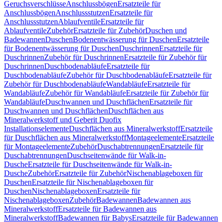
Geruchsverschlüsse
Anschlussbögen
Ersatzteile für
Anschlussbögen
Anschlussstutzen
Ersatzteile für
Anschlussstutzen
Ablaufventile
Ersatzteile für
Ablaufventile
Zubehör
Ersatzteile für Zubehör
Duschen und
Badewannen
Duschen
Bodenentwässerung für Duschen
Ersatzteile
für Bodenentwässerung für Duschen
Duschrinnen
Ersatzteile für
Duschrinnen
Zubehör für Duschrinnen
Ersatzteile für Zubehör für
Duschrinnen
Duschbodenabläufe
Ersatzteile für
Duschbodenabläufe
Zubehör für Duschbodenabläufe
Ersatzteile für
Zubehör für Duschbodenabläufe
Wandabläufe
Ersatzteile für
Wandabläufe
Zubehör für Wandabläufe
Ersatzteile für Zubehör für
Wandabläufe
Duschwannen und Duschflächen
Ersatzteile für
Duschwannen und Duschflächen
Duschflächen aus
Mineralwerkstoff und Geberit Duofix
Installationselemente
Duschflächen aus Mineralwerkstoff
Ersatzteile
für Duschflächen aus Mineralwerkstoff
Montageelemente
Ersatzteile
für Montageelemente
Zubehör
Duschabtrennungen
Ersatzteile für
Duschabtrennungen
Duschseitenwände für Walk-in-
Dusche
Ersatzteile für Duschseitenwände für Walk-in-
Dusche
Zubehör
Ersatzteile für Zubehör
Nischenablageboxen für
Duschen
Ersatzteile für Nischenablageboxen für
Duschen
Nischenablageboxen
Ersatzteile für
Nischenablageboxen
Zubehör
Badewannen
Badewannen aus
Mineralwerkstoff
Ersatzteile für Badewannen aus
Mineralwerkstoff
Badewannen für Babys
Ersatzteile für Badewannen