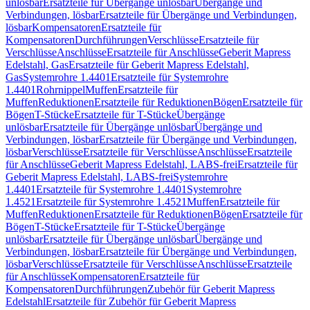
unlösbar
Ersatzteile für Übergänge unlösbar
Übergänge und
Verbindungen, lösbar
Ersatzteile für Übergänge und Verbindungen,
lösbar
Kompensatoren
Ersatzteile für
Kompensatoren
Durchführungen
Verschlüsse
Ersatzteile für
Verschlüsse
Anschlüsse
Ersatzteile für Anschlüsse
Geberit Mapress
Edelstahl, Gas
Ersatzteile für Geberit Mapress Edelstahl,
Gas
Systemrohre 1.4401
Ersatzteile für Systemrohre
1.4401
Rohrnippel
Muffen
Ersatzteile für
Muffen
Reduktionen
Ersatzteile für Reduktionen
Bögen
Ersatzteile für
Bögen
T-Stücke
Ersatzteile für T-Stücke
Übergänge
unlösbar
Ersatzteile für Übergänge unlösbar
Übergänge und
Verbindungen, lösbar
Ersatzteile für Übergänge und Verbindungen,
lösbar
Verschlüsse
Ersatzteile für Verschlüsse
Anschlüsse
Ersatzteile
für Anschlüsse
Geberit Mapress Edelstahl, LABS-frei
Ersatzteile für
Geberit Mapress Edelstahl, LABS-frei
Systemrohre
1.4401
Ersatzteile für Systemrohre 1.4401
Systemrohre
1.4521
Ersatzteile für Systemrohre 1.4521
Muffen
Ersatzteile für
Muffen
Reduktionen
Ersatzteile für Reduktionen
Bögen
Ersatzteile für
Bögen
T-Stücke
Ersatzteile für T-Stücke
Übergänge
unlösbar
Ersatzteile für Übergänge unlösbar
Übergänge und
Verbindungen, lösbar
Ersatzteile für Übergänge und Verbindungen,
lösbar
Verschlüsse
Ersatzteile für Verschlüsse
Anschlüsse
Ersatzteile
für Anschlüsse
Kompensatoren
Ersatzteile für
Kompensatoren
Durchführungen
Zubehör für Geberit Mapress
Edelstahl
Ersatzteile für Zubehör für Geberit Mapress