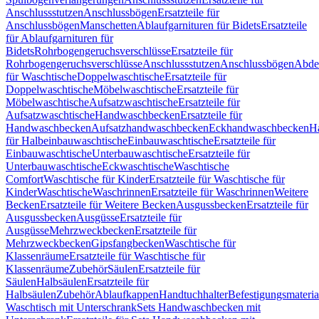
Anschlussstutzen
Anschlussbögen
Ersatzteile für
Anschlussbögen
Manschetten
Ablaufgarnituren für Bidets
Ersatzteile
für Ablaufgarnituren für
Bidets
Rohrbogengeruchsverschlüsse
Ersatzteile für
Rohrbogengeruchsverschlüsse
Anschlussstutzen
Anschlussbögen
Abde
für Waschtische
Doppelwaschtische
Ersatzteile für
Doppelwaschtische
Möbelwaschtische
Ersatzteile für
Möbelwaschtische
Aufsatzwaschtische
Ersatzteile für
Aufsatzwaschtische
Handwaschbecken
Ersatzteile für
Handwaschbecken
Aufsatzhandwaschbecken
Eckhandwaschbecken
H
für Halbeinbauwaschtische
Einbauwaschtische
Ersatzteile für
Einbauwaschtische
Unterbauwaschtische
Ersatzteile für
Unterbauwaschtische
Eckwaschtische
Waschtische
Comfort
Waschtische für Kinder
Ersatzteile für Waschtische für
Kinder
Waschtische
Waschrinnen
Ersatzteile für Waschrinnen
Weitere
Becken
Ersatzteile für Weitere Becken
Ausgussbecken
Ersatzteile für
Ausgussbecken
Ausgüsse
Ersatzteile für
Ausgüsse
Mehrzweckbecken
Ersatzteile für
Mehrzweckbecken
Gipsfangbecken
Waschtische für
Klassenräume
Ersatzteile für Waschtische für
Klassenräume
Zubehör
Säulen
Ersatzteile für
Säulen
Halbsäulen
Ersatzteile für
Halbsäulen
Zubehör
Ablaufkappen
Handtuchhalter
Befestigungsmateria
Waschtisch mit Unterschrank
Sets Handwaschbecken mit