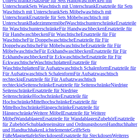
Unterschrank
Ersatzteile für Sets Handwaschbecken mit
Unterschrank
Sets Waschtisch mit Unterschrank
Ersatzteile für Sets
Waschtisch mit Unterschrank
Sets Möbelwaschtisch mit
Unterschrank
Ersatzteile für Sets Möbelwaschtisch mit
Unterschrank
Badezimmermöbel
Waschtischunterschränke
Ersatzteile
für Waschtischunterschränke
Für Handwaschbecken
Ersatzteile für
Für Handwaschbecken
Für Waschtische
Ersatzteile für Für
Waschtische
Für Doppelwaschtische
Ersatzteile für Für
Doppelwaschtische
Für Möbelwaschtische
Ersatzteile für Für
Möbelwaschtische
Für Eckhandwaschbecken
Ersatzteile für Für
Eckhandwaschbecken
Für Eckwaschtische
Ersatzteile für Für
Eckwaschtische
Waschtischplatten
Ersatzteile für
Waschtischplatten
Für Aufsatzwaschtisch Schalenform
Ersatzteile für
Für Aufsatzwaschtisch Schalenform
Für Aufsatzwaschtisch
rechteckig
Ersatzteile für Für Aufsatzwaschtisch
rechteckig
Seitenschränke
Ersatzteile für Seitenschränke
Niedrige
Seitenschränke
Ersatzteile für Niedrige
Seitenschränke
Hochschränke
Ersatzteile für
Hochschränke
Mittelhochschränke
Ersatzteile für
Mittelhochschränke
Hängeschränke
Ersatzteile für
Hängeschränke
Weitere Möbel
Ersatzteile für Weitere
Möbel
Wandablagen
Ersatzteile für Wandablagen
Zubehör
Ersatzteile
für Zubehör
Schubladeneinsätze und Ordnungsboxen
Handtuchhalter
und Handtuchhaken
Lichtelemente
Griffe
Sets
Füße
Magnettafeln
Steckdosen
Ersatzteile für Steckdosen
Weiteres