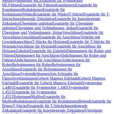
Mepla
Systemrohre ML
Ersatzteile für Systemrohre
ML
Fittings
Ersatzteile für Fittings
Kupplungen
Ersatzteile für
Kupplungen
Reduktionen
Ersatzteile für
Reduktionen
Winkel
Ersatzteile für Winkel
T-Stücke
Ersatzteile für T-
Stücke
Innenliegende Zirkulation
Ersatzteile für Innenliegende
Zirkulation
Übergänge unlösbar
Ersatzteile für Übergänge
unlösbar
Übergänge und Verbindungen, lösbar
Ersatzteile für
Übergänge und Verbindungen, lösbar
Verschlüsse
Ersatzteile für
Verschlüsse
Anschlüsse
Ersatzteile für Anschlüsse
Verteiler mit
Gewindeanschluss
T-Stücke für Heizung
Ersatzteile für T-Stücke für
Heizung
Anschlüsse für Heizung
Ersatzteile für Anschlüsse für
Heizung
Zubehör
Ersatzteile für Zubehör
Dämmungen für Rohre und
Fittings
Dämmungen für Anschlüsse
Abdichtungen für Rohre und
Fittings
Abdichtungen für Anschlüsse
Abdeckungen für
Rohre
Befestigungen für Rohre
Befestigungen für
Anschlüsse
Ersatzteile für Befestigungen für
Anschlüsse
Systemdichtungen
Sets Schraube für
Flanschverbindungen
Geberit Mapress Edelstahl
Geberit Mapress
Edelstahl
Ersatzteile für Geberit Mapress Edelstahl
Systemrohre
1.4401
Ersatzteile für Systemrohre 1.4401
Systemrohre
1.4521
Ersatzteile für Systemrohre
1.4521
Rohrnippel
Muffen
Ersatzteile für
Muffen
Reduktionen
Ersatzteile für Reduktionen
Bögen
Ersatzteile für
Bögen
T-Stücke
Ersatzteile für T-Stücke
Innenliegende
Zirkulation
Ersatzteile für Innenliegende Zirkulation
Übergänge