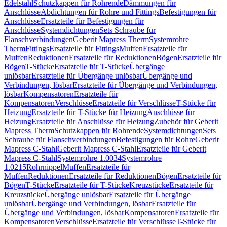
Edelstahl
Schutzkappen für Rohrende
Dämmungen für
Anschlüsse
Abdichtungen für Rohre und Fittings
Befestigungen für
Anschlüsse
Ersatzteile für Befestigungen für
Anschlüsse
Systemdichtungen
Sets Schraube für
Flanschverbindungen
Geberit Mapress Therm
Systemrohre
Therm
Fittings
Ersatzteile für Fittings
Muffen
Ersatzteile für
Muffen
Reduktionen
Ersatzteile für Reduktionen
Bögen
Ersatzteile für
Bögen
T-Stücke
Ersatzteile für T-Stücke
Übergänge
unlösbar
Ersatzteile für Übergänge unlösbar
Übergänge und
Verbindungen, lösbar
Ersatzteile für Übergänge und Verbindungen,
lösbar
Kompensatoren
Ersatzteile für
Kompensatoren
Verschlüsse
Ersatzteile für Verschlüsse
T-Stücke für
Heizung
Ersatzteile für T-Stücke für Heizung
Anschlüsse für
Heizung
Ersatzteile für Anschlüsse für Heizung
Zubehör für Geberit
Mapress Therm
Schutzkappen für Rohrende
Systemdichtungen
Sets
Schraube für Flanschverbindungen
Befestigungen für Rohre
Geberit
Mapress C-Stahl
Geberit Mapress C-Stahl
Ersatzteile für Geberit
Mapress C-Stahl
Systemrohre 1.0034
Systemrohre
1.0215
Rohrnippel
Muffen
Ersatzteile für
Muffen
Reduktionen
Ersatzteile für Reduktionen
Bögen
Ersatzteile für
Bögen
T-Stücke
Ersatzteile für T-Stücke
Kreuzstücke
Ersatzteile für
Kreuzstücke
Übergänge unlösbar
Ersatzteile für Übergänge
unlösbar
Übergänge und Verbindungen, lösbar
Ersatzteile für
Übergänge und Verbindungen, lösbar
Kompensatoren
Ersatzteile für
Kompensatoren
Verschlüsse
Ersatzteile für Verschlüsse
T-Stücke für