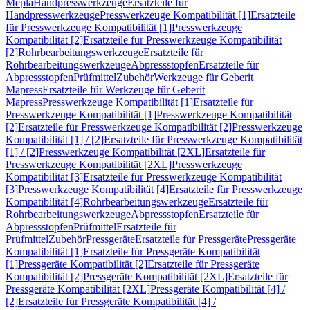
Mepla
Handpresswerkzeuge
Ersatzteile für
Handpresswerkzeuge
Presswerkzeuge Kompatibilität [1]
Ersatzteile
für Presswerkzeuge Kompatibilität [1]
Presswerkzeuge
Kompatibilität [2]
Ersatzteile für Presswerkzeuge Kompatibilität
[2]
Rohrbearbeitungswerkzeuge
Ersatzteile für
Rohrbearbeitungswerkzeuge
Abpressstopfen
Ersatzteile für
Abpressstopfen
Prüfmittel
Zubehör
Werkzeuge für Geberit
Mapress
Ersatzteile für Werkzeuge für Geberit
Mapress
Presswerkzeuge Kompatibilität [1]
Ersatzteile für
Presswerkzeuge Kompatibilität [1]
Presswerkzeuge Kompatibilität
[2]
Ersatzteile für Presswerkzeuge Kompatibilität [2]
Presswerkzeuge
Kompatibilität [1] / [2]
Ersatzteile für Presswerkzeuge Kompatibilität
[1] / [2]
Presswerkzeuge Kompatibilität [2XL]
Ersatzteile für
Presswerkzeuge Kompatibilität [2XL]
Presswerkzeuge
Kompatibilität [3]
Ersatzteile für Presswerkzeuge Kompatibilität
[3]
Presswerkzeuge Kompatibilität [4]
Ersatzteile für Presswerkzeuge
Kompatibilität [4]
Rohrbearbeitungswerkzeuge
Ersatzteile für
Rohrbearbeitungswerkzeuge
Abpressstopfen
Ersatzteile für
Abpressstopfen
Prüfmittel
Ersatzteile für
Prüfmittel
Zubehör
Pressgeräte
Ersatzteile für Pressgeräte
Pressgeräte
Kompatibilität [1]
Ersatzteile für Pressgeräte Kompatibilität
[1]
Pressgeräte Kompatibilität [2]
Ersatzteile für Pressgeräte
Kompatibilität [2]
Pressgeräte Kompatibilität [2XL]
Ersatzteile für
Pressgeräte Kompatibilität [2XL]
Pressgeräte Kompatibilität [4] /
[2]
Ersatzteile für Pressgeräte Kompatibilität [4] /