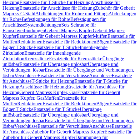
Heizung
Ersatzteile für T-Stücke für Heizung
Anschlüsse für
Heizung
Ersatzteile für Anschlüsse für Heizung
Zubehör für Geberit
Mapress C-Stahl
Abdichtungen für Rohre und Fittings
Abdeckungen
für Rohre
Befestigungen für Rohre
Befestigungen für
Anschlüsse
Systemdichtungen
Sets Schraube für
Flanschverbindungen
Geberit Mapress Kupfer
Geberit Mapress
Kupfer
Ersatzteile für Geberit Mapress Kupfer
Muffen
Ersatzteile für
Muffen
Reduktionen
Ersatzteile für Reduktionen
Bögen
Ersatzteile für
Bögen
T-Stücke
Ersatzteile für T-Stücke
Innenliegende
Zirkulation
Ersatzteile für Innenliegende
Zirkulation
Kreuzstücke
Ersatzteile für Kreuzstücke
Übergänge
unlösbar
Ersatzteile für Übergänge unlösbar
Übergänge und
Verbindungen, lösbar
Ersatzteile für Übergänge und Verbindungen,
lösbar
Verschlüsse
Ersatzteile für Verschlüsse
Anschlüsse
Ersatzteile
für Anschlüsse
T-Stücke für Heizung
Ersatzteile für T-Stücke für
Heizung
Anschlüsse für Heizung
Ersatzteile für Anschlüsse für
Heizung
Geberit Mapress Kupfer, Gas
Ersatzteile für Geberit
Mapress Kupfer, Gas
Muffen
Ersatzteile für
Muffen
Reduktionen
Ersatzteile für Reduktionen
Bögen
Ersatzteile für
Bögen
T-Stücke
Ersatzteile für T-Stücke
Übergänge
unlösbar
Ersatzteile für Übergänge unlösbar
Übergänge und
Verbindungen, lösbar
Ersatzteile für Übergänge und Verbindungen,
lösbar
Verschlüsse
Ersatzteile für Verschlüsse
Anschlüsse
Ersatzteile
für Anschlüsse
Zubehör für Geberit Mapress Kupfer
Ersatzteile für
Zubehör für Geberit Mapress Kupfer
Dämmungen für