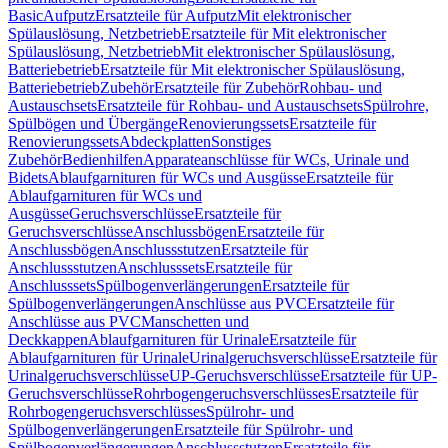
Basic
Aufputz
Ersatzteile für Aufputz
Mit elektronischer
Spülauslösung, Netzbetrieb
Ersatzteile für Mit elektronischer
Spülauslösung, Netzbetrieb
Mit elektronischer Spülauslösung,
Batteriebetrieb
Ersatzteile für Mit elektronischer Spülauslösung,
Batteriebetrieb
Zubehör
Ersatzteile für Zubehör
Rohbau- und
Austauschsets
Ersatzteile für Rohbau- und Austauschsets
Spülrohre,
Spülbögen und Übergänge
Renovierungssets
Ersatzteile für
Renovierungssets
Abdeckplatten
Sonstiges
Zubehör
Bedienhilfen
Apparateanschlüsse für WCs, Urinale und
Bidets
Ablaufgarnituren für WCs und Ausgüsse
Ersatzteile für
Ablaufgarnituren für WCs und
Ausgüsse
Geruchsverschlüsse
Ersatzteile für
Geruchsverschlüsse
Anschlussbögen
Ersatzteile für
Anschlussbögen
Anschlussstutzen
Ersatzteile für
Anschlussstutzen
Anschlusssets
Ersatzteile für
Anschlusssets
Spülbogenverlängerungen
Ersatzteile für
Spülbogenverlängerungen
Anschlüsse aus PVC
Ersatzteile für
Anschlüsse aus PVC
Manschetten und
Deckkappen
Ablaufgarnituren für Urinale
Ersatzteile für
Ablaufgarnituren für Urinale
Urinalgeruchsverschlüsse
Ersatzteile für
Urinalgeruchsverschlüsse
UP-Geruchsverschlüsse
Ersatzteile für UP-
Geruchsverschlüsse
Rohrbogengeruchsverschlüsses
Ersatzteile für
Rohrbogengeruchsverschlüsses
Spülrohr- und
Spülbogenverlängerungen
Ersatzteile für Spülrohr- und
Spülbogenverlängerungen
Anschlussstutzen
Ersatzteile für