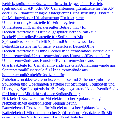
Betrieb, spülrandlos
Ersatzteile für Urinale, gespülter Betrieb,
spülrandlos
Für AP- oder UP-Urinalsteuerung
Ersatzteile für Für AP-
oder UP-Urinalsteuerung
Mit integrierter Urinalsteuerung
Ersatzteile
für Mit integrierter Urinalsteuerung
Für integrierte
Urinalsteuerung
Ersatzteile für Für integrierte
Urinalsteuerung
Urinale, gespülter Betrieb, mit / für
Deckel
Ersatzteile für Urinale, gespülter Betrieb, mit / für
Deckel
Spülrandlos
Ersatzteile für Spülrandlos
Mit
Spülrand
Ersatzteile für Mit Spülrand
Urinale, wasserloser
Betrieb
Ersatzteile für Urinale, wasserloser Betrieb
Ohne
Deckel
Ersatzteile für Ohne Deckel
Urinaltrennwände
Ersatzteile für
Urinaltrennwände
Urinaltrennwände aus Kunststoff
Ersatzteile für
Urinaltrennwände aus Kunststoff
Urinaltrennwände aus
Glas
Ersatzteile für Urinaltrennwände aus Glas
Urinaltrennwände aus
Sanitärkeramik
Ersatzteile für Urinaltrennwände aus
Sanitärkeramik
Zubehör
Ersatzteile für
Zubehör
Urinaldeckel
Geruchsverschlüsse und Zubehör
Spülrohre,
Spülbögen und Übergänge
Ersatzteile für Spülrohre, Spülbögen und
Übergänge
Sprühkopfzubehör
Befestigungsmaterial
Ablaufventile
Spülv
für Unterputz
Mit elektronischer Spülauslösung,
Netzbetrieb
Ersatzteile für Mit elektronischer Spülauslösung,
Netzbetrieb
Mit elektronischer Spülauslösung,
Batteriebetrieb
Ersatzteile für Mit elektronischer Spülauslösung,
Batteriebetrieb
Mit pneumatischer Spülauslösung
Ersatzteile für Mit
pneumatischer Spülauslösung
Basic
Ersatzteile für