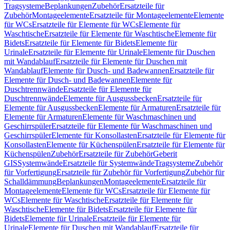
Tragsysteme
Beplankungen
Zubehör
Ersatzteile für
Zubehör
Montageelemente
Ersatzteile für Montageelemente
Elemente
für WCs
Ersatzteile für Elemente für WCs
Elemente für
Waschtische
Ersatzteile für Elemente für Waschtische
Elemente für
Bidets
Ersatzteile für Elemente für Bidets
Elemente für
Urinale
Ersatzteile für Elemente für Urinale
Elemente für Duschen
mit Wandablauf
Ersatzteile für Elemente für Duschen mit
Wandablauf
Elemente für Dusch- und Badewannen
Ersatzteile für
Elemente für Dusch- und Badewannen
Elemente für
Duschtrennwände
Ersatzteile für Elemente für
Duschtrennwände
Elemente für Ausgussbecken
Ersatzteile für
Elemente für Ausgussbecken
Elemente für Armaturen
Ersatzteile für
Elemente für Armaturen
Elemente für Waschmaschinen und
Geschirrspüler
Ersatzteile für Elemente für Waschmaschinen und
Geschirrspüler
Elemente für Konsollasten
Ersatzteile für Elemente für
Konsollasten
Elemente für Küchenspülen
Ersatzteile für Elemente für
Küchenspülen
Zubehör
Ersatzteile für Zubehör
Geberit
GIS
Systemwände
Ersatzteile für Systemwände
Tragsysteme
Zubehör
für Vorfertigung
Ersatzteile für Zubehör für Vorfertigung
Zubehör für
Schalldämmung
Beplankungen
Montageelemente
Ersatzteile für
Montageelemente
Elemente für WCs
Ersatzteile für Elemente für
WCs
Elemente für Waschtische
Ersatzteile für Elemente für
Waschtische
Elemente für Bidets
Ersatzteile für Elemente für
Bidets
Elemente für Urinale
Ersatzteile für Elemente für
Urinale
Elemente für Duschen mit Wandablauf
Ersatzteile für