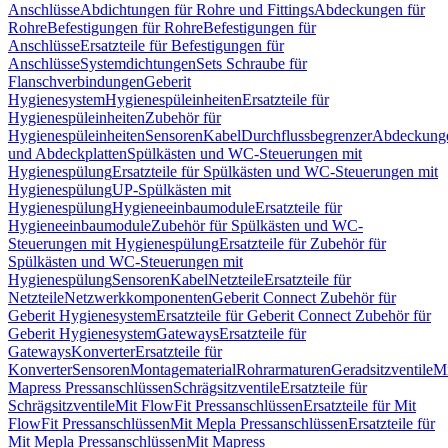
Anschlüsse
Abdichtungen für Rohre und Fittings
Abdeckungen für
Rohre
Befestigungen für Rohre
Befestigungen für
Anschlüsse
Ersatzteile für Befestigungen für
Anschlüsse
Systemdichtungen
Sets Schraube für
Flanschverbindungen
Geberit
Hygienesystem
Hygienespüleinheiten
Ersatzteile für
Hygienespüleinheiten
Zubehör für
Hygienespüleinheiten
Sensoren
Kabel
Durchflussbegrenzer
Abdeckung
und Abdeckplatten
Spülkästen und WC-Steuerungen mit
Hygienespülung
Ersatzteile für Spülkästen und WC-Steuerungen mit
Hygienespülung
UP-Spülkästen mit
Hygienespülung
Hygieneeinbaumodule
Ersatzteile für
Hygieneeinbaumodule
Zubehör für Spülkästen und WC-
Steuerungen mit Hygienespülung
Ersatzteile für Zubehör für
Spülkästen und WC-Steuerungen mit
Hygienespülung
Sensoren
Kabel
Netzteile
Ersatzteile für
Netzteile
Netzwerkkomponenten
Geberit Connect Zubehör für
Geberit Hygienesystem
Ersatzteile für Geberit Connect Zubehör für
Geberit Hygienesystem
Gateways
Ersatzteile für
Gateways
Konverter
Ersatzteile für
Konverter
Sensoren
Montagematerial
Rohrarmaturen
Geradsitzventile
Mi
Mapress Pressanschlüssen
Schrägsitzventile
Ersatzteile für
Schrägsitzventile
Mit FlowFit Pressanschlüssen
Ersatzteile für Mit
FlowFit Pressanschlüssen
Mit Mepla Pressanschlüssen
Ersatzteile für
Mit Mepla Pressanschlüssen
Mit Mapress