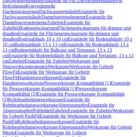
Dachwassereinläufe
Ersatzteile für Für Dachwassereinläufe
Für
Befestigung
Konventionelle
Dachentwässerung
Dachwassereinläufe
Ersatzteile für
Dachwassereinläufe
Dampfsperrenelemente
Ersatzteile für
Dampfsperrenelemente
Zubehör
Ersatzteile für
Zubehör
Bodenentwässerung
Flächenentwässerung für drinnen und
draußen
Ersatzteile für Flächenentwässerung für drinnen und
draußen
Bodenabläufe 10 x 10 cm
Ersatzteile für Bodenabläufe 10 x
10 cm
Bodenabläufe 13 x 13 cm
Ersatzteile für Bodenabläufe 13 x
13 cm
Bodeneinläufe für Balkone und Terrassen, 13 x 13
cm
Ersatzteile für Bodeneinläufe für Balkone und Terrassen, 13 x 13
cm
Zubehör
Ersatzteile für Zubehör
Werkzeuge und
Netzwerkkomponenten
Werkzeuge
Werkzeuge für Geberit
FlowFit
Ersatzteile für Werkzeuge für Geberit
FlowFit
Handpresswerkzeuge
Ersatzteile für
Handpresswerkzeuge
Presswerkzeuge Kompatibilität [1]
Ersatzteile
für Presswerkzeuge Kompatibilität [1]
Presswerkzeuge
Kompatibilität [2]
Ersatzteile für Presswerkzeuge Kompatibilität
[2]
Rohrbearbeitungswerkzeuge
Ersatzteile für
Rohrbearbeitungswerkzeuge
Abpressstopfen
Ersatzteile für
Abpressstopfen
Prüfmittel
Zubehör
Ersatzteile für Zubehör
Werkzeuge
für Geberit PushFit
Ersatzteile für Werkzeuge für Geberit
PushFit
Rohrbearbeitungswerkzeuge
Ersatzteile für
Rohrbearbeitungswerkzeuge
Abpressstopfen
Werkzeuge für Geberit
Mepla
Ersatzteile für Werkzeuge für Geberit