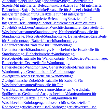
Zubehör
Spiegel und Spiegelschränke
Spiegel
Ersatzteile für
Spiegel
Mit integrierter Beleuchtung
Ersatzteile für Mit integrierter
Beleuchtung
Spiegelschränke
Ersatzteile für Spiegelschränke
Mit
integrierter Beleuchtung
Ersatzteile für Mit integrierter
Beleuchtung
Ohne integrierte Beleuchtung
Ersatzteile für Ohne
integrierte Beleuchtung
Zubehör
Lichtelemente
Griffe
Weiteres
Zubehör
Steckdosen
Armaturen
Waschtischarmaturen
Ersatzteile für
Waschtischarmaturen
Standmontage, Netzbetrieb
Ersatzteile für
Standmontage, Netzbetrieb
Standmontage, Batteriebetrieb
Ersatzteile
für Standmontage, Batteriebetrieb
Standmontage,
Generatorbetrieb
Ersatzteile für Standmontage,
Generatorbetrieb
Standmontage, Einhebelmischer
Ersatzteile für
Standmontage, Einhebelmischer
Wandmontage,
Netzbetrieb
Ersatzteile für Wandmontage, Netzbetrieb
Wandmontage,
Batteriebetrieb
Ersatzteile für Wandmontage,
Batteriebetrieb
Wandmontage, Generatorbetrieb
Ersatzteile für
Wandmontage, Generatorbetrieb
Wandmontage,
Zweigriffmischer
Ersatzteile für Wandmontage,
Zweigriffmischer
Zubehör
Ersatzteile für Zubehör
Für
Waschtischarmaturen
Ersatzteile für Für
Waschtischarmaturen
Apparateanschlüsse für Waschplatz,
Spülbecken, Geräte und Ausgussbecken
Ablaufgarnituren für
Waschbecken
Ersatzteile für Ablaufgarnituren für
Waschbecken
Rohrbogengeruchsverschlüsse
Ersatzteile für
Rohrbogengeruchsverschlüsse
Rohrbogengeruchsverschlüsse,