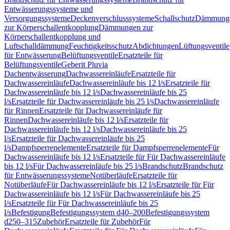
Entwässerungssysteme und
Versorgungssysteme
Deckenverschlusssysteme
Schallschutz
Dämmung
zur Körperschallentkopplung
Dämmungen zur
Körperschallentkopplung und
Luftschalldämmung
Feuchtigkeitsschutz
Abdichtungen
Lüftungsventile
für Entwässerung
Belüftungsventile
Ersatzteile für
Belüftungsventile
Geberit Pluvia
Dachentwässerung
Dachwassereinläufe
Ersatzteile für
Dachwassereinläufe
Dachwassereinläufe bis 12 l/s
Ersatzteile für
Dachwassereinläufe bis 12 l/s
Dachwassereinläufe bis 25
l/s
Ersatzteile für Dachwassereinläufe bis 25 l/s
Dachwassereinläufe
für Rinnen
Ersatzteile für Dachwassereinläufe für
Rinnen
Dachwassereinläufe bis 12 l/s
Ersatzteile für
Dachwassereinläufe bis 12 l/s
Dachwassereinläufe bis 25
l/s
Ersatzteile für Dachwassereinläufe bis 25
l/s
Dampfsperrenelemente
Ersatzteile für Dampfsperrenelemente
Für
Dachwassereinläufe bis 12 l/s
Ersatzteile für Für Dachwassereinläufe
bis 12 l/s
Für Dachwassereinläufe bis 25 l/s
Brandschutz
Brandschutz
für Entwässerungssysteme
Notüberläufe
Ersatzteile für
Notüberläufe
Für Dachwassereinläufe bis 12 l/s
Ersatzteile für Für
Dachwassereinläufe bis 12 l/s
Für Dachwassereinläufe bis 25
l/s
Ersatzteile für Für Dachwassereinläufe bis 25
l/s
Befestigung
Befestigungssystem d40–200
Befestigungssystem
d250–315
Zubehör
Ersatzteile für Zubehör
Für