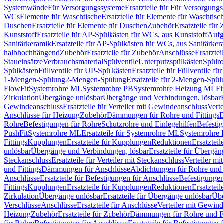
Systemwände
Für Versorgungssysteme
Ersatzteile für Für Versorgung
WCs
Elemente für Waschtische
Ersatzteile für Elemente für Waschtisc
Duschen
Ersatzteile für Elemente für Duschen
Zubehör
Ersatzteile für
Kunststoff
Ersatzteile für AP-Spülkästen für WCs, aus Kunststoff
Aufg
Sanitärkeramik
Ersatzteile für AP-Spülkästen für WCs, aus Sanitärker
halbhochhängend
Zubehör
Ersatzteile für Zubehör
Anschlüsse
Ersatztei
Staueinsätze
Verbrauchsmaterial
Spülventile
Unterputzspülkästen
Spülr
Spülkästen
Füllventile für UP-Spülkästen
Ersatzteile für Füllventile f
1-Mengen-Spülung
2-Mengen-Spülung
Ersatzteile für 2-Mengen-Spül
FlowFit
Systemrohre ML
Systemrohre PB
Systemrohre Heizung ML
Fi
Zirkulation
Übergänge unlösbar
Übergänge und Verbindungen, lösbar
Gewindeanschluss
Ersatzteile für Verteiler mit Gewindeanschluss
Verte
Anschlüsse für Heizung
Zubehör
Dämmungen für Rohre und Fittings
D
Rohre
Befestigungen für Rohre
Schutzrohre und Einlegehilfen
Befesti
PushFit
Systemrohre ML
Ersatzteile für Systemrohre ML
Systemrohre
Fittings
Kupplungen
Ersatzteile für Kupplungen
Reduktionen
Ersatztei
unlösbar
Übergänge und Verbindungen, lösbar
Ersatzteile für Übergä
Steckanschluss
Ersatzteile für Verteiler mit Steckanschluss
Verteiler m
und Fittings
Dämmungen für Anschlüsse
Abdichtungen für Rohre und 
Anschlüsse
Ersatzteile für Befestigungen für Anschlüsse
Befestigungen 
Fittings
Kupplungen
Ersatzteile für Kupplungen
Reduktionen
Ersatztei
Zirkulation
Übergänge unlösbar
Ersatzteile für Übergänge unlösbar
Übe
Verschlüsse
Anschlüsse
Ersatzteile für Anschlüsse
Verteiler mit Gewin
Heizung
Zubehör
Ersatzteile für Zubehör
Dämmungen für Rohre und Fi
für Rohre
Befestigungen für Anschlüsse
Ersatzteile für Befestigungen 