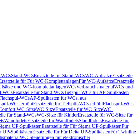
nd-WCs
Stand-WCs
Ersatzteile für Stand-WCs
WC-Aufsätze
Ersatzteile
Ersatzteile für Für WC-Komplettanlagen
Für WC-Aufsätze
Ersatzteile
fsätze und WC-Komplettanlagen
WCs
Verbrauchsmaterial
WCs und
d-WCs
Ersatzteile für Stand-WCs
Tiefspül-WCs für AP-Spülkasten
r Flachspül-WCs
AP-Spülkästen für WCs, aus
fspül-WCs erhöht
Ersatzteile für Tiefspül-WCs erhöht
Flachspül-WCs
r Comfort WC-Sitze
WC-Sitze
Ersatzteile für WC-Sitze
WC-
eile für Stand-WCs
WC-Sitze für Kinder
Ersatzteile für WC-Sitze für
ts
Wandbidets
Ersatzteile für Wandbidets
Standbidets
Ersatzteile für
Sigma UP-Spülkästen
Ersatzteile für Für Sigma UP-Spülkästen
Für
a UP-Spülkästen
Ersatzteile für Für Delta UP-Spülkästen
Für Twinline
hsmaterial
WC-Steuerungen mit elektronischer