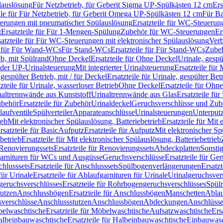
lauslösung
Für Netzbetrieb, für Geberit Sigma UP-Spülkästen 12 cm
Ers
ile für Für Netzbetrieb, für Geberit Omega UP-Spülkästen 12 cm
Für Ba
rungen mit pneumatischer Spülauslösung
Ersatzteile für WC-Steuerun
g
Ersatzteile für Für 1-Mengen-Spülung
Zubehör für WC-Steuerungen
Er
satzteile für Für WC-Steuerungen mit elektronischer Spülauslösung
Ver
le für Für Wand-WCs
Für Stand-WCs
Ersatzteile für Für Stand-WCs
Zube
ieb, mit Spülrand
Ohne Deckel
Ersatzteile für Ohne Deckel
Urinale, gespü
 oder UP-Urinalsteuerung
Mit integrierter Urinalsteuerung
Ersatzteile für 
 gespülter Betrieb, mit / für Deckel
Ersatzteile für Urinale, gespülter Bet
zteile für Urinale, wasserloser Betrieb
Ohne Deckel
Ersatzteile für Ohn
inaltrennwände aus Kunststoff
Urinaltrennwände aus Glas
Ersatzteile fü
behör
Ersatzteile für Zubehör
Urinaldeckel
Geruchsverschlüsse und Zub
aufventile
Spülverteiler
Apparateanschlüsse
Urinalsteuerungen
Unterput
ieb
Mit elektronischer Spülauslösung, Batteriebetrieb
Ersatzteile für Mit
rsatzteile für Basic
Aufputz
Ersatzteile für Aufputz
Mit elektronischer Sp
betrieb
Ersatzteile für Mit elektronischer Spülauslösung, Batteriebetrieb
Renovierungssets
Ersatzteile für Renovierungssets
Abdeckplatten
Sonsti
fgarnituren für WCs und Ausgüsse
Geruchsverschlüsse
Ersatzteile für Ge
hlusssets
Ersatzteile für Anschlusssets
Spülbogenverlängerungen
Ersatz
für Urinale
Ersatzteile für Ablaufgarnituren für Urinale
Urinalgeruchsver
eruchsverschlüsses
Ersatzteile für Rohrbogengeruchsverschlüsses
Spül
tutzen
Anschlussbögen
Ersatzteile für Anschlussbögen
Manschetten
Ablau
sverschlüsse
Anschlussstutzen
Anschlussbögen
Abdeckungen
Anschlüss
elwaschtische
Ersatzteile für Möbelwaschtische
Aufsatzwaschtische
Ers
albeinbauwaschtische
Ersatzteile für Halbeinbauwaschtische
Einbauwasc