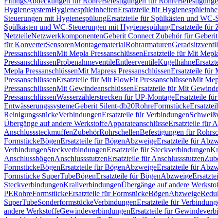
Fittings
Abdeckungen für Rohre
Befestigungen für Rohre
Befestigunge
Hygienesystem
Hygienespüleinheiten
Ersatzteile für Hygienespüleinhe
Steuerungen mit Hygienespülung
Ersatzteile für Spülkästen und WC
Spülkästen und WC-Steuerungen mit Hygienespülung
Ersatzteile fü
Netzteile
Netzwerkkomponenten
Geberit Connect Zubehör für Geberi
für Konverter
Sensoren
Montagematerial
Rohrarmaturen
Geradsitzventi
Pressanschlüssen
Mit Mepla Pressanschlüssen
Ersatzteile für Mit Mepl
Pressanschlüssen
Probenahmeventile
Entleerventile
Kugelhähne
Ersatzt
Mepla Pressanschlüssen
Mit Mapress Pressanschlüssen
Ersatzteile für
Pressanschlüssen
Ersatzteile für Mit FlowFit Pressanschlüssen
Mit Mep
Pressanschlüssen
Mit Gewindeanschlüssen
Ersatzteile für Mit Gewind
Pressanschlüssen
Wasserzählerstrecken für UP-Montage
Ersatzteile f
Entwässerungssysteme
Geberit Silent-db20
Rohre
Formstücke
Ersatztei
Reinigungsstücke
Verbindungen
Ersatzteile für Verbindungen
Schweiß
Übergänge auf andere Werkstoffe
Apparateanschlüsse
Ersatzteile für 
Anschlusssteckmuffen
Zubehör
Rohrschellen
Befestigungen für Rohrsc
Formstücke
Bögen
Ersatzteile für Bögen
Abzweige
Ersatzteile für Abz
Verbindungen
Steckverbindungen
Ersatzteile für Steckverbindungen
Kr
Anschlussbögen
Anschlussstutzen
Ersatzteile für Anschlussstutzen
Zub
Formstücke
Bögen
Ersatzteile für Bögen
Abzweige
Ersatzteile für Abz
Formstücke SuperTube
Bögen
Ersatzteile für Bögen
Abzweige
Ersatzte
Steckverbindungen
Krallverbindungen
Übergänge auf andere Werksto
PE
Rohre
Formstücke
Ersatzteile für Formstücke
Bögen
Abzweige
Redu
SuperTube
Sonderformstücke
Verbindungen
Ersatzteile für Verbindun
andere Werkstoffe
Gewindeverbindungen
Ersatzteile für Gewindever