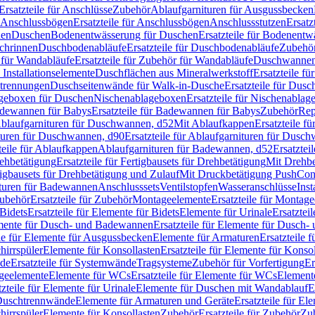
Ersatzteile für Anschlüsse
Zubehör
Ablaufgarnituren für Ausgussbecken
Anschlussbögen
Ersatzteile für Anschlussbögen
Anschlussstutzen
Ersatz
nen
Duschen
Bodenentwässerung für Duschen
Ersatzteile für Bodenent
schrinnen
Duschbodenabläufe
Ersatzteile für Duschbodenabläufe
Zubehör
für Wandabläufe
Ersatzteile für Zubehör für Wandabläufe
Duschwannen
Installationselemente
Duschflächen aus Mineralwerkstoff
Ersatzteile f
btrennungen
Duschseitenwände für Walk-in-Dusche
Ersatzteile für Dus
lageboxen für Duschen
Nischenablageboxen
Ersatzteile für Nischenabla
dewannen für Babys
Ersatzteile für Badewannen für Babys
Zubehör
Rep
 Ablaufgarnituren für Duschwannen, d52
Mit Ablaufkappen
Ersatzteile f
turen für Duschwannen, d90
Ersatzteile für Ablaufgarnituren für Dusc
teile für Ablaufkappen
Ablaufgarnituren für Badewannen, d52
Ersatztei
rehbetätigung
Ersatzteile für Fertigbausets für Drehbetätigung
Mit Drehbe
rtigbausets für Drehbetätigung und Zulauf
Mit Druckbetätigung PushCon
ituren für Badewannen
Anschlusssets
Ventilstopfen
Wasseranschlüsse
Inst
ubehör
Ersatzteile für Zubehör
Montageelemente
Ersatzteile für Montag
Bidets
Ersatzteile für Elemente für Bidets
Elemente für Urinale
Ersatztei
mente für Dusch- und Badewannen
Ersatzteile für Elemente für Dusch
ile für Elemente für Ausgussbecken
Elemente für Armaturen
Ersatzteile 
hirrspüler
Elemente für Konsollasten
Ersatzteile für Elemente für Konso
de
Ersatzteile für Systemwände
Tragsysteme
Zubehör für Vorfertigung
Er
ageelemente
Elemente für WCs
Ersatzteile für Elemente für WCs
Element
tzteile für Elemente für Urinale
Elemente für Duschen mit Wandablauf
E
r Duschtrennwände
Elemente für Armaturen und Geräte
Ersatzteile für E
hirrspüler
Elemente für Konsollasten
Zubehör
Ersatzteile für Zubehör
Zu