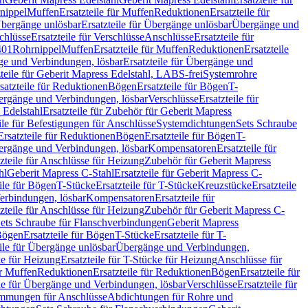
nippel
Muffen
Ersatzteile für Muffen
Reduktionen
Ersatzteile für
bergänge unlösbar
Ersatzteile für Übergänge unlösbar
Übergänge und
chlüsse
Ersatzteile für Verschlüsse
Anschlüsse
Ersatzteile für
401
Rohrnippel
Muffen
Ersatzteile für Muffen
Reduktionen
Ersatzteile
e und Verbindungen, lösbar
Ersatzteile für Übergänge und
zteile für Geberit Mapress Edelstahl, LABS-frei
Systemrohre
satzteile für Reduktionen
Bögen
Ersatzteile für Bögen
T-
bergänge und Verbindungen, lösbar
Verschlüsse
Ersatzteile für
 Edelstahl
Ersatzteile für Zubehör für Geberit Mapress
ile für Befestigungen für Anschlüsse
Systemdichtungen
Sets Schraube
Ersatzteile für Reduktionen
Bögen
Ersatzteile für Bögen
T-
bergänge und Verbindungen, lösbar
Kompensatoren
Ersatzteile für
zteile für Anschlüsse für Heizung
Zubehör für Geberit Mapress
hl
Geberit Mapress C-Stahl
Ersatzteile für Geberit Mapress C-
ile für Bögen
T-Stücke
Ersatzteile für T-Stücke
Kreuzstücke
Ersatzteile
Verbindungen, lösbar
Kompensatoren
Ersatzteile für
zteile für Anschlüsse für Heizung
Zubehör für Geberit Mapress C-
ets Schraube für Flanschverbindungen
Geberit Mapress
Bögen
Ersatzteile für Bögen
T-Stücke
Ersatzteile für T-
eile für Übergänge unlösbar
Übergänge und Verbindungen,
e für Heizung
Ersatzteile für T-Stücke für Heizung
Anschlüsse für
ür Muffen
Reduktionen
Ersatzteile für Reduktionen
Bögen
Ersatzteile für
ile für Übergänge und Verbindungen, lösbar
Verschlüsse
Ersatzteile für
mungen für Anschlüsse
Abdichtungen für Rohre und