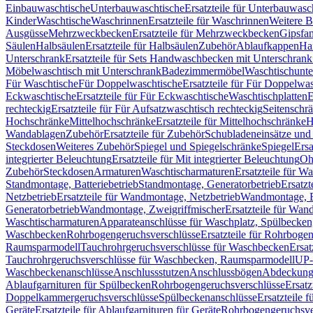
Einbauwaschtische
Unterbauwaschtische
Ersatzteile für Unterbauwasc
Kinder
Waschtische
Waschrinnen
Ersatzteile für Waschrinnen
Weitere 
Ausgüsse
Mehrzweckbecken
Ersatzteile für Mehrzweckbecken
Gipsfa
Säulen
Halbsäulen
Ersatzteile für Halbsäulen
Zubehör
Ablaufkappen
Ha
Unterschrank
Ersatzteile für Sets Handwaschbecken mit Unterschrank
Möbelwaschtisch mit Unterschrank
Badezimmermöbel
Waschtischunte
Für Waschtische
Für Doppelwaschtische
Ersatzteile für Für Doppelwa
Eckwaschtische
Ersatzteile für Für Eckwaschtische
Waschtischplatten
E
rechteckig
Ersatzteile für Für Aufsatzwaschtisch rechteckig
Seitenschr
Hochschränke
Mittelhochschränke
Ersatzteile für Mittelhochschränke
H
Wandablagen
Zubehör
Ersatzteile für Zubehör
Schubladeneinsätze un
Steckdosen
Weiteres Zubehör
Spiegel und Spiegelschränke
Spiegel
Ersa
integrierter Beleuchtung
Ersatzteile für Mit integrierter Beleuchtung
Oh
Zubehör
Steckdosen
Armaturen
Waschtischarmaturen
Ersatzteile für W
Standmontage, Batteriebetrieb
Standmontage, Generatorbetrieb
Ersatzt
Netzbetrieb
Ersatzteile für Wandmontage, Netzbetrieb
Wandmontage, Ba
Generatorbetrieb
Wandmontage, Zweigriffmischer
Ersatzteile für Wa
Waschtischarmaturen
Apparateanschlüsse für Waschplatz, Spülbecke
Waschbecken
Rohrbogengeruchsverschlüsse
Ersatzteile für Rohrboge
Raumsparmodell
Tauchrohrgeruchsverschlüsse für Waschbecken
Ersat
Tauchrohrgeruchsverschlüsse für Waschbecken, Raumsparmodell
UP-
Waschbeckenanschlüsse
Anschlussstutzen
Anschlussbögen
Abdeckung
Ablaufgarnituren für Spülbecken
Rohrbogengeruchsverschlüsse
Ersatz
Doppelkammergeruchsverschlüsse
Spülbeckenanschlüsse
Ersatzteile 
Geräte
Ersatzteile für Ablaufgarnituren für Geräte
Rohrbogengeruchsve