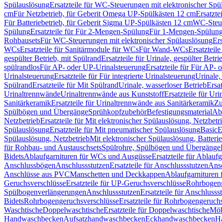
Spülauslösung
Ersatzteile für WC-Steuerungen mit elektronischer Spü
cm
Für Netzbetrieb, für Geberit Omega UP-Spülkästen 12 cm
Ersatzte
Für Batteriebetrieb, für Geberit Sigma UP-Spülkästen 12 cm
WC-Steue
Spülung
Ersatzteile für Für 2-Mengen-Spülung
Für 1-Mengen-Spülun
Rohbausets
Für WC-Steuerungen mit elektronischer Spülauslösung
Er
WCs
Ersatzteile für Sanitärmodule für WCs
Für Wand-WCs
Ersatztei
gespülter Betrieb, mit Spülrand
Ersatzteile für Urinale, gespülter Betr
spülrandlos
Für AP- oder UP-Urinalsteuerung
Ersatzteile für Für AP-
Urinalsteuerung
Ersatzteile für Für integrierte Urinalsteuerung
Urinale,
Spülrand
Ersatzteile für Mit Spülrand
Urinale, wasserloser Betrieb
Ersat
Urinaltrennwände
Urinaltrennwände aus Kunststoff
Ersatzteile für Ur
Sanitärkeramik
Ersatzteile für Urinaltrennwände aus Sanitärkeramik
Zu
Spülbögen und Übergänge
Sprühkopfzubehör
Befestigungsmaterial
Abl
Netzbetrieb
Ersatzteile für Mit elektronischer Spülauslösung, Netzbetr
Spülauslösung
Ersatzteile für Mit pneumatischer Spülauslösung
Basic
E
Spülauslösung, Netzbetrieb
Mit elektronischer Spülauslösung, Batterie
für Rohbau- und Austauschsets
Spülrohre, Spülbögen und Übergänge
Bidets
Ablaufgarnituren für WCs und Ausgüsse
Ersatzteile für Ablau
Anschlussbögen
Anschlussstutzen
Ersatzteile für Anschlussstutzen
Ansc
Anschlüsse aus PVC
Manschetten und Deckkappen
Ablaufgarnituren 
Geruchsverschlüsse
Ersatzteile für UP-Geruchsverschlüsse
Rohrbogeng
Spülbogenverlängerungen
Anschlussstutzen
Ersatzteile für Anschlusss
Bidets
Rohrbogengeruchsverschlüsse
Ersatzteile für Rohrbogengeruch
Waschtische
Doppelwaschtische
Ersatzteile für Doppelwaschtische
Möb
Handwaschbecken
Aufsatzhandwaschbecken
Eckhandwaschbecken
H