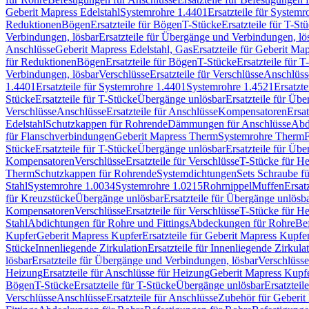
Geberit Mapress Edelstahl
Systemrohre 1.4401
Ersatzteile für System
Reduktionen
Bögen
Ersatzteile für Bögen
T-Stücke
Ersatzteile für T-St
Verbindungen, lösbar
Ersatzteile für Übergänge und Verbindungen, lö
Anschlüsse
Geberit Mapress Edelstahl, Gas
Ersatzteile für Geberit Ma
für Reduktionen
Bögen
Ersatzteile für Bögen
T-Stücke
Ersatzteile für T
Verbindungen, lösbar
Verschlüsse
Ersatzteile für Verschlüsse
Anschlüss
1.4401
Ersatzteile für Systemrohre 1.4401
Systemrohre 1.4521
Ersatzt
Stücke
Ersatzteile für T-Stücke
Übergänge unlösbar
Ersatzteile für Üb
Verschlüsse
Anschlüsse
Ersatzteile für Anschlüsse
Kompensatoren
Ersa
Edelstahl
Schutzkappen für Rohrende
Dämmungen für Anschlüsse
Abd
für Flanschverbindungen
Geberit Mapress Therm
Systemrohre Therm
F
Stücke
Ersatzteile für T-Stücke
Übergänge unlösbar
Ersatzteile für Üb
Kompensatoren
Verschlüsse
Ersatzteile für Verschlüsse
T-Stücke für H
Therm
Schutzkappen für Rohrende
Systemdichtungen
Sets Schraube f
Stahl
Systemrohre 1.0034
Systemrohre 1.0215
Rohrnippel
Muffen
Ersat
für Kreuzstücke
Übergänge unlösbar
Ersatzteile für Übergänge unlösb
Kompensatoren
Verschlüsse
Ersatzteile für Verschlüsse
T-Stücke für H
Stahl
Abdichtungen für Rohre und Fittings
Abdeckungen für Rohre
Be
Kupfer
Geberit Mapress Kupfer
Ersatzteile für Geberit Mapress Kupfe
Stücke
Innenliegende Zirkulation
Ersatzteile für Innenliegende Zirkula
lösbar
Ersatzteile für Übergänge und Verbindungen, lösbar
Verschlüsse
Heizung
Ersatzteile für Anschlüsse für Heizung
Geberit Mapress Kupfe
Bögen
T-Stücke
Ersatzteile für T-Stücke
Übergänge unlösbar
Ersatzteil
Verschlüsse
Anschlüsse
Ersatzteile für Anschlüsse
Zubehör für Geberit