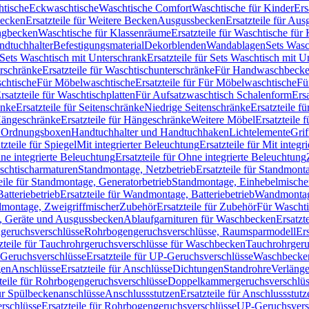
htische
Eckwaschtische
Waschtische Comfort
Waschtische für Kinder
Ers
Becken
Ersatzteile für Weitere Becken
Ausgussbecken
Ersatzteile für Au
ngbecken
Waschtische für Klassenräume
Ersatzteile für Waschtische fü
ndtuchhalter
Befestigungsmaterial
Dekorblenden
Wandablagen
Sets Wasc
Sets Waschtisch mit Unterschrank
Ersatzteile für Sets Waschtisch mit 
rschränke
Ersatzteile für Waschtischunterschränke
Für Handwaschbeck
schtische
Für Möbelwaschtische
Ersatzteile für Für Möbelwaschtische
Fü
rsatzteile für Waschtischplatten
Für Aufsatzwaschtisch Schalenform
Ers
änke
Ersatzteile für Seitenschränke
Niedrige Seitenschränke
Ersatzteile f
ängeschränke
Ersatzteile für Hängeschränke
Weitere Möbel
Ersatzteile 
d Ordnungsboxen
Handtuchhalter und Handtuchhaken
Lichtelemente
Grif
tzteile für Spiegel
Mit integrierter Beleuchtung
Ersatzteile für Mit integr
ne integrierte Beleuchtung
Ersatzteile für Ohne integrierte Beleuchtung
aschtischarmaturen
Standmontage, Netzbetrieb
Ersatzteile für Standmont
eile für Standmontage, Generatorbetrieb
Standmontage, Einhebelmische
tteriebetrieb
Ersatzteile für Wandmontage, Batteriebetrieb
Wandmontage
ndmontage, Zweigriffmischer
Zubehör
Ersatzteile für Zubehör
Für Wascht
n, Geräte und Ausgussbecken
Ablaufgarnituren für Waschbecken
Ersatzt
ngeruchsverschlüsse
Rohrbogengeruchsverschlüsse, Raumsparmodell
Er
zteile für Tauchrohrgeruchsverschlüsse für Waschbecken
Tauchrohrgeru
Geruchsverschlüsse
Ersatzteile für UP-Geruchsverschlüsse
Waschbecken
en
Anschlüsse
Ersatzteile für Anschlüsse
Dichtungen
Standrohre
Verläng
teile für Rohrbogengeruchsverschlüsse
Doppelkammergeruchsverschlüs
für Spülbeckenanschlüsse
Anschlussstutzen
Ersatzteile für Anschlussstutz
rschlüsse
Ersatzteile für Rohrbogengeruchsverschlüsse
UP-Geruchsvers