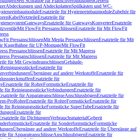
chtungen
Sets Schraube für Flanschverbindungen
Geberit
zer
Abdeckungen und Abdeckplatten
Spülkästen und WC-
gieneeinbaumodule
Ersatzteile für Hygieneeinbaumodule
Zubehör für
oren
Kabel
Netzteile
Ersatzteile für
Hygienesystem
Gateways
Ersatzteile für Gateways
Konverter
Ersatzteile
itzventile
Mit FlowFit Pressanschlüssen
Ersatzteile für Mit FlowFit
press
lowFit Pressanschlüssen
Mit Mepla Pressanschlüssen
Ersatzteile für Mit
 für Kugelhähne für UP-Montage
Mit FlowFit
ress Pressanschlüssen
Ersatzteile für Mit Mapress
ress Pressanschlüssen
Ersatzteile für Mit Mapress
teile für Mit Gewindeanschlüssen
Gebäude-
n
Reinigungsstücke
Ersatzteile für
nverbindungen
Übergänge auf andere Werkstoffe
Ersatzteile für
lusssteckmuffen
Ersatzteile für
re
Ersatzteile für Rohre
Formstücke
Ersatzteile für
ile für Reinigungsstücke
Verbindungen
Ersatzteile für
rsatzteile für Apparateanschlüsse
Anschlussbögen
Ersatzteile für
lent-Pro
Rohre
Ersatzteile für Rohre
Formstücke
Ersatzteile für
ile für Reinigungsstücke
Formstücke SuperTube
Ersatzteile für
ndungen
Ersatzteile für
Ersatzteile für Dichtungen
Verbrauchsmaterial
Geberit
nderformstücke
Ersatzteile für Sonderformstücke
Formstücke
ndungen
Übergänge auf andere Werkstoffe
Ersatzteile für Übergänge auf
teile für Apparateanschlüsse
Anschlussbögen
Ersatzteile für