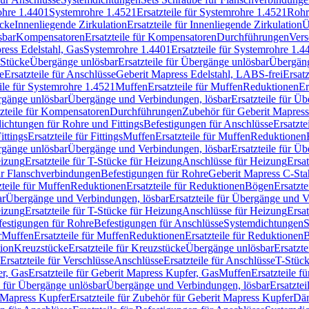
rohre 1.4401
Systemrohre 1.4521
Ersatzteile für Systemrohre 1.4521
Rohr
ücke
Innenliegende Zirkulation
Ersatzteile für Innenliegende Zirkulation
Ü
sbar
Kompensatoren
Ersatzteile für Kompensatoren
Durchführungen
Vers
press Edelstahl, Gas
Systemrohre 1.4401
Ersatzteile für Systemrohre 1.4
-Stücke
Übergänge unlösbar
Ersatzteile für Übergänge unlösbar
Übergäng
e
Ersatzteile für Anschlüsse
Geberit Mapress Edelstahl, LABS-frei
Ersat
eile für Systemrohre 1.4521
Muffen
Ersatzteile für Muffen
Reduktionen
Er
ergänge unlösbar
Übergänge und Verbindungen, lösbar
Ersatzteile für Ü
tzteile für Kompensatoren
Durchführungen
Zubehör für Geberit Mapress
ichtungen für Rohre und Fittings
Befestigungen für Anschlüsse
Ersatzte
ittings
Ersatzteile für Fittings
Muffen
Ersatzteile für Muffen
Reduktionen
ergänge unlösbar
Übergänge und Verbindungen, lösbar
Ersatzteile für Ü
eizung
Ersatzteile für T-Stücke für Heizung
Anschlüsse für Heizung
Ersat
ür Flanschverbindungen
Befestigungen für Rohre
Geberit Mapress C-Sta
zteile für Muffen
Reduktionen
Ersatzteile für Reduktionen
Bögen
Ersatzte
ar
Übergänge und Verbindungen, lösbar
Ersatzteile für Übergänge und 
eizung
Ersatzteile für T-Stücke für Heizung
Anschlüsse für Heizung
Ersat
festigungen für Rohre
Befestigungen für Anschlüsse
Systemdichtungen
S
r
Muffen
Ersatzteile für Muffen
Reduktionen
Ersatzteile für Reduktionen
tion
Kreuzstücke
Ersatzteile für Kreuzstücke
Übergänge unlösbar
Ersatzt
Ersatzteile für Verschlüsse
Anschlüsse
Ersatzteile für Anschlüsse
T-Stück
r, Gas
Ersatzteile für Geberit Mapress Kupfer, Gas
Muffen
Ersatzteile f
e für Übergänge unlösbar
Übergänge und Verbindungen, lösbar
Ersatzte
 Mapress Kupfer
Ersatzteile für Zubehör für Geberit Mapress Kupfer
Däm