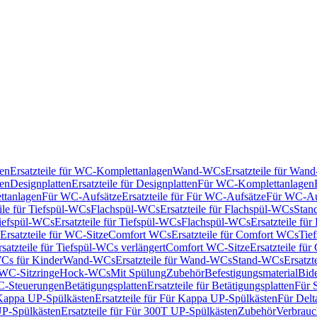
en
Ersatzteile für WC-Komplettanlagen
Wand-WCs
Ersatzteile für Wa
ken
Designplatten
Ersatzteile für Designplatten
Für WC-Komplettanlagen
tanlagen
Für WC-Aufsätze
Ersatzteile für Für WC-Aufsätze
Für WC-Au
eile für Tiefspül-WCs
Flachspül-WCs
Ersatzteile für Flachspül-WCs
Stan
iefspül-WCs
Ersatzteile für Tiefspül-WCs
Flachspül-WCs
Ersatzteile fü
Ersatzteile für WC-Sitze
Comfort WCs
Ersatzteile für Comfort WCs
Tie
rsatzteile für Tiefspül-WCs verlängert
Comfort WC-Sitze
Ersatzteile fü
WCs für Kinder
Wand-WCs
Ersatzteile für Wand-WCs
Stand-WCs
Ersatzt
r WC-Sitzringe
Hock-WCs
Mit Spülung
Zubehör
Befestigungsmaterial
Bide
C-Steuerungen
Betätigungsplatten
Ersatzteile für Betätigungsplatten
Für 
Kappa UP-Spülkästen
Ersatzteile für Für Kappa UP-Spülkästen
Für Delt
P-Spülkästen
Ersatzteile für Für 300T UP-Spülkästen
Zubehör
Verbrauc