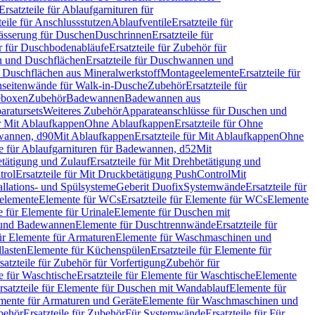
Ersatzteile für Ablaufgarnituren für
teile für Anschlussstutzen
Ablaufventile
Ersatzteile für
wässerung für Duschen
Duschrinnen
Ersatzteile für
 für Duschbodenabläufe
Ersatzteile für Zubehör für
 und Duschflächen
Ersatzteile für Duschwannen und
ür Duschflächen aus Mineralwerkstoff
Montageelemente
Ersatzteile für
chseitenwände für Walk-in-Dusche
Zubehör
Ersatzteile für
geboxen
Zubehör
Badewannen
Badewannen aus
aratursets
Weiteres Zubehör
Apparateanschlüsse für Duschen und
ür Mit Ablaufkappen
Ohne Ablaufkappen
Ersatzteile für Ohne
hwannen, d90
Mit Ablaufkappen
Ersatzteile für Mit Ablaufkappen
Ohne
le für Ablaufgarnituren für Badewannen, d52
Mit
tätigung und Zulauf
Ersatzteile für Mit Drehbetätigung und
trol
Ersatzteile für Mit Druckbetätigung PushControl
Mit
allations- und Spülsysteme
Geberit Duofix
Systemwände
Ersatzteile für
eelemente
Elemente für WCs
Ersatzteile für Elemente für WCs
Elemente
le für Elemente für Urinale
Elemente für Duschen mit
- und Badewannen
Elemente für Duschtrennwände
Ersatzteile für
für Elemente für Armaturen
Elemente für Waschmaschinen und
llasten
Elemente für Küchenspülen
Ersatzteile für Elemente für
satzteile für Zubehör für Vorfertigung
Zubehör für
e für Waschtische
Ersatzteile für Elemente für Waschtische
Elemente
rsatzteile für Elemente für Duschen mit Wandablauf
Elemente für
lemente für Armaturen und Geräte
Elemente für Waschmaschinen und
behör
Ersatzteile für Zubehör
Für Systemwände
Ersatzteile für Für