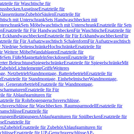
atzteile für Waschtische für
sgussbecken
Ausgüsse
Ersatzteile für
r Klassenräume
Zubehör
Säulen
Ersatzteile für
htisch mit Unterschrank
Sets Handwaschbecken mit
Unterschrank
Sets Möbelwaschtisch mit Unterschrank
Ersatzteile für Sets
en
Ersatzteile für Für Handwaschbecken
Für Waschtische
Ersatzteile für
r Eckhandwaschbecken
Ersatzteile für Für Eckhandwaschbecken
Für
atzteile für Für Aufsatzwaschtisch Schalenform
Für Aufsatzwaschtisch
ür Niedrige Seitenschränke
Hochschränke
Ersatzteile für
für Weitere Möbel
Wandablagen
Ersatzteile für
fe
Sets Füße
Magnettafeln
Steckdosen
Ersatzteile für
ierter Beleuchtung
Spiegelschränke
Ersatzteile für Spiegelschränke
Mit
Zubehör
Lichtelemente
Griffe
Weiteres
age, Netzbetrieb
Standmontage, Batteriebetrieb
Ersatzteile für
r
Ersatzteile für Standmontage, Einhebelmischer
Wandmontage,
, Generatorbetrieb
Ersatzteile für Wandmontage,
ischarmaturen
Ersatzteile für Für
eile für Ablaufgarnituren für
satzteile für Rohrbogengeruchsverschlüsse,
chsverschlüsse für Waschbecken, Raumsparmodell
Ersatzteile für
anschlüsse
Ersatzteile für
erungen
Betätigungen
Ablaufgarnituren für Spülbecken
Ersatzteile für
se
Ersatzteile für
en
Zubehör
Ersatzteile für Zubehör
Ablaufgarnituren für
chlüsse
Ersatzteile für UP-Geruchsverschlüsse
AP-