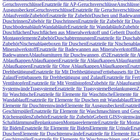
Geruchsverschlüsse
Ersatzteile für AP-Geruchsverschlüsse
Anschlüsse
Ausgussbecken
Geruchsverschlüsse
Ersatzteile für Geruchsverschlüsse
Ablaufventile
Zubehör
Ersatzteile für Zubehör
Duschen und Badewan
Duschrinnen
Zubehör für Duschrinnen
Ersatzteile für Zubehör für Du
Duschbodenabläufe
Wandabläufe
Ersatzteile für Wandabläufe
Zubehör 
Duschflächen
Duschflächen aus Mineralwerkstoff und Geberit Duofix 
Montageelemente
Zubehör
Duschabtrennungen
Ersatzteile für Duscha
Zubehör
Nischenablageboxen für Duschen
Ersatzteile für Nischenab
Mineralwerkstoff
Ersatzteile für Badewannen aus Mineralwerkstoff
Ba
Badewannen
Ablaufgarnituren für Duschwannen, d52
Ersatzteile für
Ablaufkappen
Ablaufkappen
Ersatzteile für Ablaufkappen
Ablaufgarni
Ablaufkappen
Ersatzteile für Ohne Ablaufkappen
Ablaufkappen
Ersatz
Drehbetätigung
Ersatzteile für Mit Drehbetätigung
Fertigbausets für D
Zulauf
Fertigbausets für Drehbetätigung und Zulauf
Ersatzteile für Fe
Ventilstopfen
Ersatzteile für Mit Ventilstopfen
Zubehör für Ablaufgarn
Systemwände
Tragsysteme
Ersatzteile für Tragsysteme
Beplankungen
Z
für Waschtische
Ersatzteile für Elemente für Waschtische
Elemente für 
Wandablauf
Ersatzteile für Elemente für Duschen mit Wandablauf
Ele
Elemente für Duschtrennwände
Elemente für Ausgussbecken
Ersatzte
Geschirrspüler
Ersatzteile für Elemente für Waschmaschinen und Gesc
Küchenspülen
Zubehör
Ersatzteile für Zubehör
Geberit GIS
Systemwän
Schalldämmung
Beplankungen
Montageelemente
Ersatzteile für Mont
für Bidets
Ersatzteile für Elemente für Bidets
Elemente für Urinale
Ersa
Duschen
Elemente für Duschtrennwände
Ersatzteile für Elemente fü
Geschirrspüler
Ersatzteile für Elemente für Waschmaschinen und Gesc