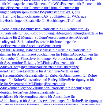
le für Montageelemente
Elemente für WCs
Ersatzteile für Elemente für
rinale
Ersatzteile für Elemente für Urinale
Elemente für
igungen
Aufputzspülkästen
AP-Spülkästen für WCs, aus
für Tief- und halbhochhängend
AP-Spülkästen für WCs, aus
ohre
Hochhängend
Ersatzteile für Hochhängend
Tief- und
llventile für AP-Spülkästen
Ersatzteile für Füllventile für AP-
ng
Ersatzteile für Spül-Stopp-Spülung
1-Mengen-Spülung
Ersatzteile für
satzteile für 2-Mengen-Spülung
Versorgungssysteme
Geberit
nenliegende Zirkulation
Ersatzteile für Innenliegende
sse
Ersatzteile für Anschlüsse
Verteiler mit
en für Heizung, lösbar
Anschlüsse für Heizung
Ersatzteile für
tungen für Anschlüsse
Abdichtungen für Fittings
Abdeckungen für
s Schraube für Flanschverbindungen
Verbrauchsmaterial
Geberit
e für Systemrohre Heizung ML
Fittings
Ersatzteile für
T-Stücke
Übergänge unlösbar
Ersatzteile für Übergänge
osen
Anschlüsse
Ersatzteile für Anschlüsse
Verteiler mit
für Heizung
Zubehör
Ersatzteile für Zubehör
Dämmungen für Rohre
ungen für Rohre
Schutzrohre und Einlegehilfen
Befestigungen für
ile für Systemrohre ML
Fittings
Ersatzteile für
T-Stücke
Innenliegende Zirkulation
Ersatzteile für Innenliegende
ndungen, lösbar
Verschlüsse
Ersatzteile für
schlüsse für Heizung
Ersatzteile für Anschlüsse für
s
Abdichtungen für Anschlüsse
Abdeckungen für Rohre
Befestigungen
en
Geberit Mapress Edelstahl
Geberit Mapress Edelstahl
Ersatzteile für