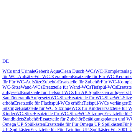
DE
WCs und Urinale
Geberit AquaClean Dusch-WCs
WC-Komplettanlag
für WC-Aufsätze
Für WC-Keramiken
Ersatzteile für Für WC-Kerami
für Für WC-Aufsätze
Zubehör
Ersatzteile für Zubehör
Für WC-Komplet
WC-Sitze
Wand-WCs
Ersatzteile für Wand-WCs
Tiefspül-WCs
Ersatzt
aufgesetzt
Ersatzteile für Tiefspül-WCs für AP-Spülkasten aufgesetzt
T
Sanitärkeramik
Aufgesetzt
WC-Sitze
Ersatzteile für WC-Sitze
WC-Sitze
erhöht
Ersatzteile für Flachspül-WCs erhöht
Tiefspül-WCs verlängert
E
Sitzringe
Ersatzteile für WC-Sitzringe
WCs für Kinder
Ersatzteile für 
Kinder
WC-Sitze
Ersatzteile für WC-Sitze
WC-Sitzringe
Ersatzteile fü
Standbidets
Zubehör
Ersatzteile für Zubehör
Betätigungsplatten und W
Omega UP-Spülkästen
Ersatzteile für Für Omega UP-Spülkästen
Für 
UP-Spülkästen
Ersatzteile für Für Twinline UP-Spülkästen
Für 300T U