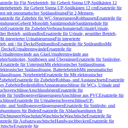
atzteile für Für Netzbetrieb, für Geberit Sigma UP-Spülkästen 12
tteriebetrieb, für Geberit Sigma UP-Spülkästen 12 cm
Ersatzteile für
gen mit pneumatischer Spülauslösung
Für 2-Mengen-
satzteile für Zubehör für WC-Steuerungen
Rohbausets
Ersatzteile für
bindungen
Geberit Monolith Sanitärmodule
Sanitärmodule für
hör
Ersatzteile für Zubehör
Verbrauchsmaterial
Urinale
Urinale,
lter Betrieb, spülrandlos
Ersatzteile für Urinale, gespülter Betrieb,
Mit integrierter Urinalsteuerung
Für integrierte
rieb, mit / für Deckel
Spülrandlos
Ersatzteile für Spülrandlos
Mit
e Deckel
Urinaltrennwände
Ersatzteile für
r Urinaltrennwände aus Glas
Urinaltrennwände aus
ehör
Spülrohre, Spülbögen und Übergänge
Ersatzteile für Spülrohre,
z
Ersatzteile für Unterputz
Mit elektronischer Spülauslösung,
 elektronischer Spülauslösung, Batteriebetrieb
Mit pneumatischer
ülauslösung, Netzbetrieb
Ersatzteile für Mit elektronischer
Zubehör
Ersatzteile für Zubehör
Rohbau- und Austauschsets
Ersatzteile
ges Zubehör
Bedienhilfen
Apparateanschlüsse für WCs, Urinale und
ruchsverschlüsse
Anschlussbögen
Ersatzteile für
teile für Spülbogenverlängerungen
Anschlüsse aus PVC
Ersatzteile für
schlüsse
Ersatzteile für Urinalgeruchsverschlüsse
UP-
rohr- und Spülbogenverlängerungen
Ersatzteile für Spülrohr- und
fgarnituren für Bidets
Ersatzteile für Ablaufgarnituren für
e
Dichtungen
Waschplatz
Waschtische
Waschtische
Ersatzteile für
atzteile für Aufsatzwaschtische
Handwaschbecken
Ersatzteile für
htische
Ersatzteile für