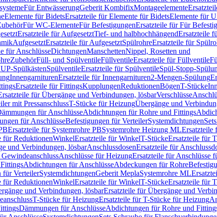
ssysteme
Für Entwässerung
Geberit Kombifix
Montageelemente
Ersatztei
he
Elemente für Bidets
Ersatzteile für Elemente für Bidets
Elemente für U
 Zubehör
Für WC-Elemente
Für Befestigungen
Ersatzteile für Für Befest
esetzt
Ersatzteile für Aufgesetzt
Tief- und halbhochhängend
Ersatzteile 
amik
Aufgesetzt
Ersatzteile für Aufgesetzt
Spülrohre
Ersatzteile für Spülr
le für Anschlüsse
Dichtungen
Manschetten
Nippel, Rosetten und
ohre
Zubehör
Füll- und Spülventile
Füllventile
Ersatzteile für Füllventile
Fü
ür UP-Spülkästen
Spülventile
Ersatzteile für Spülventile
Spül-Stopp-Spülu
ung
Innengarnituren
Ersatzteile für Innengarnituren
2-Mengen-Spülung
Er
ttings
Ersatzteile für Fittings
Kupplungen
Reduktionen
Bögen
T-Stücke
In
Ersatzteile für Übergänge und Verbindungen, lösbar
Verschlüsse
Anschlü
iler mit Pressanschluss
T-Stücke für Heizung
Übergänge und Verbindung
ämmungen für Anschlüsse
Abdichtungen für Rohre und Fittings
Abdich
gungen für Anschlüsse
Befestigungen für Verteiler
Systemdichtungen
Set
 PB
Ersatzteile für Systemrohre PB
Systemrohre Heizung ML
Ersatzteil
le für Reduktionen
Winkel
Ersatzteile für Winkel
T-Stücke
Ersatzteile für 
nge und Verbindungen, lösbar
Anschlussdosen
Ersatzteile für Anschlussd
it Gewindeanschluss
Anschlüsse für Heizung
Ersatzteile für Anschlüsse 
Fittings
Abdichtungen für Anschlüsse
Abdeckungen für Rohre
Befestig
für Verteiler
Systemdichtungen
Geberit Mepla
Systemrohre ML
Ersatzte
le für Reduktionen
Winkel
Ersatzteile für Winkel
T-Stücke
Ersatzteile für 
rgänge und Verbindungen, lösbar
Ersatzteile für Übergänge und Verbi
deanschluss
T-Stücke für Heizung
Ersatzteile für T-Stücke für Heizung
An
ttings
Dämmungen für Anschlüsse
Abdichtungen für Rohre und Fitting
für Anschlüsse
Systemdichtungen
Sets Schraube für Flanschverbindung