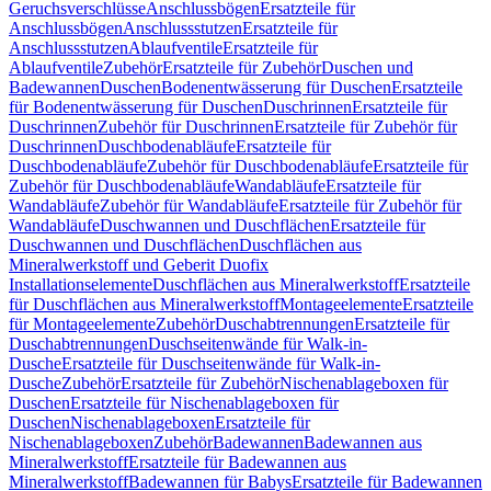
Geruchsverschlüsse
Anschlussbögen
Ersatzteile für
Anschlussbögen
Anschlussstutzen
Ersatzteile für
Anschlussstutzen
Ablaufventile
Ersatzteile für
Ablaufventile
Zubehör
Ersatzteile für Zubehör
Duschen und
Badewannen
Duschen
Bodenentwässerung für Duschen
Ersatzteile
für Bodenentwässerung für Duschen
Duschrinnen
Ersatzteile für
Duschrinnen
Zubehör für Duschrinnen
Ersatzteile für Zubehör für
Duschrinnen
Duschbodenabläufe
Ersatzteile für
Duschbodenabläufe
Zubehör für Duschbodenabläufe
Ersatzteile für
Zubehör für Duschbodenabläufe
Wandabläufe
Ersatzteile für
Wandabläufe
Zubehör für Wandabläufe
Ersatzteile für Zubehör für
Wandabläufe
Duschwannen und Duschflächen
Ersatzteile für
Duschwannen und Duschflächen
Duschflächen aus
Mineralwerkstoff und Geberit Duofix
Installationselemente
Duschflächen aus Mineralwerkstoff
Ersatzteile
für Duschflächen aus Mineralwerkstoff
Montageelemente
Ersatzteile
für Montageelemente
Zubehör
Duschabtrennungen
Ersatzteile für
Duschabtrennungen
Duschseitenwände für Walk-in-
Dusche
Ersatzteile für Duschseitenwände für Walk-in-
Dusche
Zubehör
Ersatzteile für Zubehör
Nischenablageboxen für
Duschen
Ersatzteile für Nischenablageboxen für
Duschen
Nischenablageboxen
Ersatzteile für
Nischenablageboxen
Zubehör
Badewannen
Badewannen aus
Mineralwerkstoff
Ersatzteile für Badewannen aus
Mineralwerkstoff
Badewannen für Babys
Ersatzteile für Badewannen