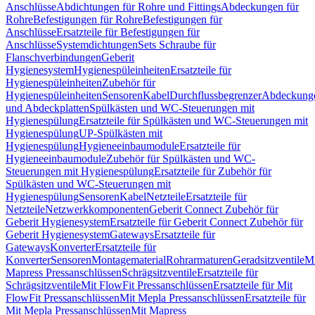
Anschlüsse
Abdichtungen für Rohre und Fittings
Abdeckungen für
Rohre
Befestigungen für Rohre
Befestigungen für
Anschlüsse
Ersatzteile für Befestigungen für
Anschlüsse
Systemdichtungen
Sets Schraube für
Flanschverbindungen
Geberit
Hygienesystem
Hygienespüleinheiten
Ersatzteile für
Hygienespüleinheiten
Zubehör für
Hygienespüleinheiten
Sensoren
Kabel
Durchflussbegrenzer
Abdeckung
und Abdeckplatten
Spülkästen und WC-Steuerungen mit
Hygienespülung
Ersatzteile für Spülkästen und WC-Steuerungen mit
Hygienespülung
UP-Spülkästen mit
Hygienespülung
Hygieneeinbaumodule
Ersatzteile für
Hygieneeinbaumodule
Zubehör für Spülkästen und WC-
Steuerungen mit Hygienespülung
Ersatzteile für Zubehör für
Spülkästen und WC-Steuerungen mit
Hygienespülung
Sensoren
Kabel
Netzteile
Ersatzteile für
Netzteile
Netzwerkkomponenten
Geberit Connect Zubehör für
Geberit Hygienesystem
Ersatzteile für Geberit Connect Zubehör für
Geberit Hygienesystem
Gateways
Ersatzteile für
Gateways
Konverter
Ersatzteile für
Konverter
Sensoren
Montagematerial
Rohrarmaturen
Geradsitzventile
Mi
Mapress Pressanschlüssen
Schrägsitzventile
Ersatzteile für
Schrägsitzventile
Mit FlowFit Pressanschlüssen
Ersatzteile für Mit
FlowFit Pressanschlüssen
Mit Mepla Pressanschlüssen
Ersatzteile für
Mit Mepla Pressanschlüssen
Mit Mapress