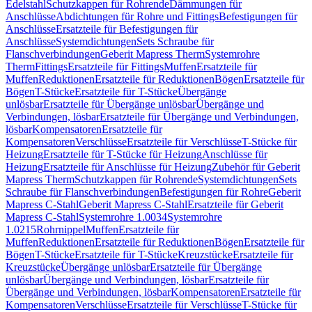
Edelstahl
Schutzkappen für Rohrende
Dämmungen für
Anschlüsse
Abdichtungen für Rohre und Fittings
Befestigungen für
Anschlüsse
Ersatzteile für Befestigungen für
Anschlüsse
Systemdichtungen
Sets Schraube für
Flanschverbindungen
Geberit Mapress Therm
Systemrohre
Therm
Fittings
Ersatzteile für Fittings
Muffen
Ersatzteile für
Muffen
Reduktionen
Ersatzteile für Reduktionen
Bögen
Ersatzteile für
Bögen
T-Stücke
Ersatzteile für T-Stücke
Übergänge
unlösbar
Ersatzteile für Übergänge unlösbar
Übergänge und
Verbindungen, lösbar
Ersatzteile für Übergänge und Verbindungen,
lösbar
Kompensatoren
Ersatzteile für
Kompensatoren
Verschlüsse
Ersatzteile für Verschlüsse
T-Stücke für
Heizung
Ersatzteile für T-Stücke für Heizung
Anschlüsse für
Heizung
Ersatzteile für Anschlüsse für Heizung
Zubehör für Geberit
Mapress Therm
Schutzkappen für Rohrende
Systemdichtungen
Sets
Schraube für Flanschverbindungen
Befestigungen für Rohre
Geberit
Mapress C-Stahl
Geberit Mapress C-Stahl
Ersatzteile für Geberit
Mapress C-Stahl
Systemrohre 1.0034
Systemrohre
1.0215
Rohrnippel
Muffen
Ersatzteile für
Muffen
Reduktionen
Ersatzteile für Reduktionen
Bögen
Ersatzteile für
Bögen
T-Stücke
Ersatzteile für T-Stücke
Kreuzstücke
Ersatzteile für
Kreuzstücke
Übergänge unlösbar
Ersatzteile für Übergänge
unlösbar
Übergänge und Verbindungen, lösbar
Ersatzteile für
Übergänge und Verbindungen, lösbar
Kompensatoren
Ersatzteile für
Kompensatoren
Verschlüsse
Ersatzteile für Verschlüsse
T-Stücke für