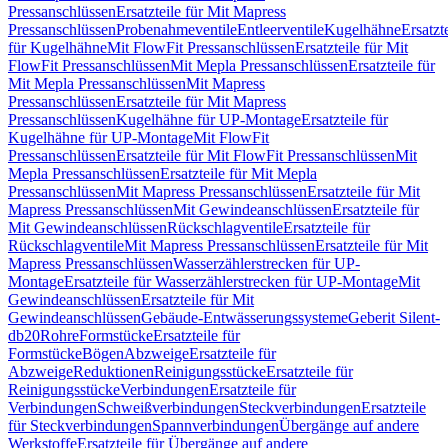
Pressanschlüssen
Ersatzteile für Mit Mapress
Pressanschlüssen
Probenahmeventile
Entleerventile
Kugelhähne
Ersatzt
für Kugelhähne
Mit FlowFit Pressanschlüssen
Ersatzteile für Mit
FlowFit Pressanschlüssen
Mit Mepla Pressanschlüssen
Ersatzteile für
Mit Mepla Pressanschlüssen
Mit Mapress
Pressanschlüssen
Ersatzteile für Mit Mapress
Pressanschlüssen
Kugelhähne für UP-Montage
Ersatzteile für
Kugelhähne für UP-Montage
Mit FlowFit
Pressanschlüssen
Ersatzteile für Mit FlowFit Pressanschlüssen
Mit
Mepla Pressanschlüssen
Ersatzteile für Mit Mepla
Pressanschlüssen
Mit Mapress Pressanschlüssen
Ersatzteile für Mit
Mapress Pressanschlüssen
Mit Gewindeanschlüssen
Ersatzteile für
Mit Gewindeanschlüssen
Rückschlagventile
Ersatzteile für
Rückschlagventile
Mit Mapress Pressanschlüssen
Ersatzteile für Mit
Mapress Pressanschlüssen
Wasserzählerstrecken für UP-
Montage
Ersatzteile für Wasserzählerstrecken für UP-Montage
Mit
Gewindeanschlüssen
Ersatzteile für Mit
Gewindeanschlüssen
Gebäude-Entwässerungssysteme
Geberit Silent-
db20
Rohre
Formstücke
Ersatzteile für
Formstücke
Bögen
Abzweige
Ersatzteile für
Abzweige
Reduktionen
Reinigungsstücke
Ersatzteile für
Reinigungsstücke
Verbindungen
Ersatzteile für
Verbindungen
Schweißverbindungen
Steckverbindungen
Ersatzteile
für Steckverbindungen
Spannverbindungen
Übergänge auf andere
Werkstoffe
Ersatzteile für Übergänge auf andere