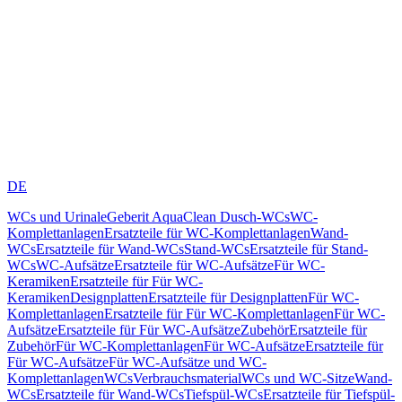
DE
WCs und Urinale
Geberit AquaClean Dusch-WCs
WC-
Komplettanlagen
Ersatzteile für WC-Komplettanlagen
Wand-
WCs
Ersatzteile für Wand-WCs
Stand-WCs
Ersatzteile für Stand-
WCs
WC-Aufsätze
Ersatzteile für WC-Aufsätze
Für WC-
Keramiken
Ersatzteile für Für WC-
Keramiken
Designplatten
Ersatzteile für Designplatten
Für WC-
Komplettanlagen
Ersatzteile für Für WC-Komplettanlagen
Für WC-
Aufsätze
Ersatzteile für Für WC-Aufsätze
Zubehör
Ersatzteile für
Zubehör
Für WC-Komplettanlagen
Für WC-Aufsätze
Ersatzteile für
Für WC-Aufsätze
Für WC-Aufsätze und WC-
Komplettanlagen
WCs
Verbrauchsmaterial
WCs und WC-Sitze
Wand-
WCs
Ersatzteile für Wand-WCs
Tiefspül-WCs
Ersatzteile für Tiefspül-