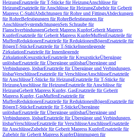
Heizung
Ersatzteile für T-Stücke für Heizung
Anschlüsse für
Heizung
Ersatzteile für Anschlüsse für Heizung
Zubehör für Geberit
Mapress C-Stahl
Abdichtungen für Rohre und Fittings
Abdeckungen
für Rohre
Befestigungen für Rohre
Befestigungen für
Anschlüsse
Systemdichtungen
Sets Schraube für
Flanschverbindungen
Geberit Mapress Kupfer
Geberit Mapress
Kupfer
Ersatzteile für Geberit Mapress Kupfer
Muffen
Ersatzteile für
Muffen
Reduktionen
Ersatzteile für Reduktionen
Bögen
Ersatzteile für
Bögen
T-Stücke
Ersatzteile für T-Stücke
Innenliegende
Zirkulation
Ersatzteile für Innenliegende
Zirkulation
Kreuzstücke
Ersatzteile für Kreuzstücke
Übergänge
unlösbar
Ersatzteile für Übergänge unlösbar
Übergänge und
Verbindungen, lösbar
Ersatzteile für Übergänge und Verbindungen,
lösbar
Verschlüsse
Ersatzteile für Verschlüsse
Anschlüsse
Ersatzteile
für Anschlüsse
T-Stücke für Heizung
Ersatzteile für T-Stücke für
Heizung
Anschlüsse für Heizung
Ersatzteile für Anschlüsse für
Heizung
Geberit Mapress Kupfer, Gas
Ersatzteile für Geberit
Mapress Kupfer, Gas
Muffen
Ersatzteile für
Muffen
Reduktionen
Ersatzteile für Reduktionen
Bögen
Ersatzteile für
Bögen
T-Stücke
Ersatzteile für T-Stücke
Übergänge
unlösbar
Ersatzteile für Übergänge unlösbar
Übergänge und
Verbindungen, lösbar
Ersatzteile für Übergänge und Verbindungen,
lösbar
Verschlüsse
Ersatzteile für Verschlüsse
Anschlüsse
Ersatzteile
für Anschlüsse
Zubehör für Geberit Mapress Kupfer
Ersatzteile für
Zubehör für Geberit Mapress Kupfer
Dämmungen für