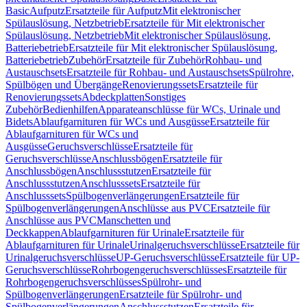
Basic
Aufputz
Ersatzteile für Aufputz
Mit elektronischer
Spülauslösung, Netzbetrieb
Ersatzteile für Mit elektronischer
Spülauslösung, Netzbetrieb
Mit elektronischer Spülauslösung,
Batteriebetrieb
Ersatzteile für Mit elektronischer Spülauslösung,
Batteriebetrieb
Zubehör
Ersatzteile für Zubehör
Rohbau- und
Austauschsets
Ersatzteile für Rohbau- und Austauschsets
Spülrohre,
Spülbögen und Übergänge
Renovierungssets
Ersatzteile für
Renovierungssets
Abdeckplatten
Sonstiges
Zubehör
Bedienhilfen
Apparateanschlüsse für WCs, Urinale und
Bidets
Ablaufgarnituren für WCs und Ausgüsse
Ersatzteile für
Ablaufgarnituren für WCs und
Ausgüsse
Geruchsverschlüsse
Ersatzteile für
Geruchsverschlüsse
Anschlussbögen
Ersatzteile für
Anschlussbögen
Anschlussstutzen
Ersatzteile für
Anschlussstutzen
Anschlusssets
Ersatzteile für
Anschlusssets
Spülbogenverlängerungen
Ersatzteile für
Spülbogenverlängerungen
Anschlüsse aus PVC
Ersatzteile für
Anschlüsse aus PVC
Manschetten und
Deckkappen
Ablaufgarnituren für Urinale
Ersatzteile für
Ablaufgarnituren für Urinale
Urinalgeruchsverschlüsse
Ersatzteile für
Urinalgeruchsverschlüsse
UP-Geruchsverschlüsse
Ersatzteile für UP-
Geruchsverschlüsse
Rohrbogengeruchsverschlüsses
Ersatzteile für
Rohrbogengeruchsverschlüsses
Spülrohr- und
Spülbogenverlängerungen
Ersatzteile für Spülrohr- und
Spülbogenverlängerungen
Anschlussstutzen
Ersatzteile für