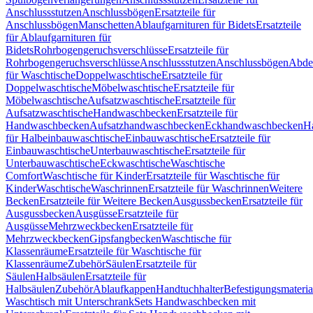
Anschlussstutzen
Anschlussbögen
Ersatzteile für
Anschlussbögen
Manschetten
Ablaufgarnituren für Bidets
Ersatzteile
für Ablaufgarnituren für
Bidets
Rohrbogengeruchsverschlüsse
Ersatzteile für
Rohrbogengeruchsverschlüsse
Anschlussstutzen
Anschlussbögen
Abde
für Waschtische
Doppelwaschtische
Ersatzteile für
Doppelwaschtische
Möbelwaschtische
Ersatzteile für
Möbelwaschtische
Aufsatzwaschtische
Ersatzteile für
Aufsatzwaschtische
Handwaschbecken
Ersatzteile für
Handwaschbecken
Aufsatzhandwaschbecken
Eckhandwaschbecken
H
für Halbeinbauwaschtische
Einbauwaschtische
Ersatzteile für
Einbauwaschtische
Unterbauwaschtische
Ersatzteile für
Unterbauwaschtische
Eckwaschtische
Waschtische
Comfort
Waschtische für Kinder
Ersatzteile für Waschtische für
Kinder
Waschtische
Waschrinnen
Ersatzteile für Waschrinnen
Weitere
Becken
Ersatzteile für Weitere Becken
Ausgussbecken
Ersatzteile für
Ausgussbecken
Ausgüsse
Ersatzteile für
Ausgüsse
Mehrzweckbecken
Ersatzteile für
Mehrzweckbecken
Gipsfangbecken
Waschtische für
Klassenräume
Ersatzteile für Waschtische für
Klassenräume
Zubehör
Säulen
Ersatzteile für
Säulen
Halbsäulen
Ersatzteile für
Halbsäulen
Zubehör
Ablaufkappen
Handtuchhalter
Befestigungsmateria
Waschtisch mit Unterschrank
Sets Handwaschbecken mit