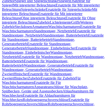
Zubehör
Spiegel und Spiegelschränke
Spiegel
Ersatzteile für
Spiegel
Mit integrierter Beleuchtung
Ersatzteile für Mit integrierter
Beleuchtung
Spiegelschränke
Ersatzteile für Spiegelschränke
Mit
integrierter Beleuchtung
Ersatzteile für Mit integrierter
Beleuchtung
Ohne integrierte Beleuchtung
Ersatzteile für Ohne
integrierte Beleuchtung
Zubehör
Lichtelemente
Griffe
Weiteres
Zubehör
Steckdosen
Armaturen
Waschtischarmaturen
Ersatzteile für
Waschtischarmaturen
Standmontage, Netzbetrieb
Ersatzteile für
Standmontage, Netzbetrieb
Standmontage, Batteriebetrieb
Ersatzteile
für Standmontage, Batteriebetrieb
Standmontage,
Generatorbetrieb
Ersatzteile für Standmontage,
Generatorbetrieb
Standmontage, Einhebelmischer
Ersatzteile für
Standmontage, Einhebelmischer
Wandmontage,
Netzbetrieb
Ersatzteile für Wandmontage, Netzbetrieb
Wandmontage,
Batteriebetrieb
Ersatzteile für Wandmontage,
Batteriebetrieb
Wandmontage, Generatorbetrieb
Ersatzteile für
Wandmontage, Generatorbetrieb
Wandmontage,
Zweigriffmischer
Ersatzteile für Wandmontage,
Zweigriffmischer
Zubehör
Ersatzteile für Zubehör
Für
Waschtischarmaturen
Ersatzteile für Für
Waschtischarmaturen
Apparateanschlüsse für Waschplatz,
Spülbecken, Geräte und Ausgussbecken
Ablaufgarnituren für
Waschbecken
Ersatzteile für Ablaufgarnituren für
Waschbecken
Rohrbogengeruchsverschlüsse
Ersatzteile für
Rohrbogengeruchsverschlüsse
Rohrbogengeruchsverschlüsse,