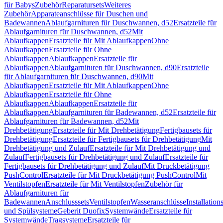
für Babys
Zubehör
Reparatursets
Weiteres
Zubehör
Apparateanschlüsse für Duschen und
Badewannen
Ablaufgarnituren für Duschwannen, d52
Ersatzteile für
Ablaufgarnituren für Duschwannen, d52
Mit
Ablaufkappen
Ersatzteile für Mit Ablaufkappen
Ohne
Ablaufkappen
Ersatzteile für Ohne
Ablaufkappen
Ablaufkappen
Ersatzteile für
Ablaufkappen
Ablaufgarnituren für Duschwannen, d90
Ersatzteile
für Ablaufgarnituren für Duschwannen, d90
Mit
Ablaufkappen
Ersatzteile für Mit Ablaufkappen
Ohne
Ablaufkappen
Ersatzteile für Ohne
Ablaufkappen
Ablaufkappen
Ersatzteile für
Ablaufkappen
Ablaufgarnituren für Badewannen, d52
Ersatzteile für
Ablaufgarnituren für Badewannen, d52
Mit
Drehbetätigung
Ersatzteile für Mit Drehbetätigung
Fertigbausets für
Drehbetätigung
Ersatzteile für Fertigbausets für Drehbetätigung
Mit
Drehbetätigung und Zulauf
Ersatzteile für Mit Drehbetätigung und
Zulauf
Fertigbausets für Drehbetätigung und Zulauf
Ersatzteile für
Fertigbausets für Drehbetätigung und Zulauf
Mit Druckbetätigung
PushControl
Ersatzteile für Mit Druckbetätigung PushControl
Mit
Ventilstopfen
Ersatzteile für Mit Ventilstopfen
Zubehör für
Ablaufgarnituren für
Badewannen
Anschlusssets
Ventilstopfen
Wasseranschlüsse
Installation
und Spülsysteme
Geberit Duofix
Systemwände
Ersatzteile für
Systemwände
Tragsysteme
Ersatzteile für