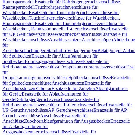
Raumsparmodell
Ersatzteile für Rohrbogengeruchsverschlüsse,
Raumsparmodell
Tauchrohrgeruchsverschlüsse für
Waschbecken
Ersatzteile für Tauchrohrgeruchsverschlüsse für
Waschbecken
Tauchrohrgeruchsverschlüsse für Waschbecken,
Raumsparmodell
Ersatzteile für Tauchrohrgeruchsverschlüsse für
Waschbecken, Raumsparmodell
UP-Geruchsverschlüsse
Ersatzteile
für UP-Geruchsverschlüsse
Waschbeckenanschlüsse
Ersatzteile für
Waschbeckenanschlüsse
Anschlussstutzen
Anschlussbögen
Abdeckung
für
Anschlüsse
Dichtungen
Standrohre
Verlängerungen
Betätigungen
Ablauf
für Spülbecken
Ersatzteile für Ablaufgarnituren für
Spülbecken
Rohrbogengeruchsverschlüsse
Ersatzteile für
Rohrbogengeruchsverschlüsse
Doppelkammergeruchsverschlüsse
Ersa
für
Doppelkammergeruchsverschlüsse
Spülbeckenanschlüsse
Ersatzteile
für Spülbeckenanschlüsse
Anschlussstutzen
Ersatzteile für
Anschlussstutzen
Zubehör
Ersatzteile für Zubehör
Ablaufgarnituren
für Geräte
Ersatzteile für Ablaufgarnituren für
Geräte
Rohrbogengeruchsverschlüsse
Ersatzteile für
Rohrbogengeruchsverschlüsse
UP-Geruchsverschlüsse
Ersatzteile für
UP-Geruchsverschlüsse
AP-Geruchsverschlüsse
Ersatzteile für AP-
Geruchsverschlüsse
Anschlüsse
Ersatzteile für
Anschlüsse
Zubehör
Ablaufgarnituren für Ausgussbecken
Ersatzteile
für Ablaufgarnituren für
Ausgussbecken
Geruchsverschlüsse
Ersatzteile für