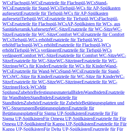
WCs
Flachspül-WCs
Ersatzteile für Flachspül-WCs
Stand-
WCs
Ersatzteile für Stand-WCs
Tiefspül-WCs für AP-Spülkasten
aufgesetzt
Ersatzteile für Tiefspül-WCs für AP-Spülkasten
aufgesetzt
Tiefspül-WCs
Ersatzteile für Tiefspül-WCs
Flachspül-
WCs
Ersatzteile für Flachspül-WCs
AP-Spülkästen für WCs, aus
Sanitärkeramik
Aufgesetzt
WC-Sitze
Ersatzteile für WC-Sitze
WC-
Sitze
Ersatzteile für WC-Sitze
Comfort WCs
Ersatzteile für Comfort
WCs
Tiefspül-WCs erhöht
Ersatzteile für Tiefspül-WCs
erhöht
Flachspül-WCs erhöht
Ersatzteile für Flachspül-WCs
erhöht
Tiefspül-WCs verlängert
Ersatzteile für Tiefspül-WCs
verlängert
Comfort WC-Sitze
Ersatzteile für Comfort WC-Sitze
WC-
Sitze
Ersatzteile für WC-Sitze
WC-Sitzringe
Ersatzteile für WC-
Sitzringe
WCs für Kinder
Ersatzteile für WCs für Kinder
Wand-
WCs
Ersatzteile für Wand-WCs
Stand-WCs
Ersatzteile für Stand-
WCs
WC-Sitze für Kinder
Ersatzteile für WC-Sitze für Kinder
WC-
Sitze
Ersatzteile für WC-Sitze
WC-Sitzringe
Ersatzteile für WC-
Sitzringe
Hock-WCs
Mit
Spülung
Zubehör
Befestigungsmaterial
Bidets
Wandbidets
Ersatzteile
für Wandbidets
Standbidets
Ersatzteile für
Standbidets
Zubehör
Ersatzteile für Zubehör
Betätigungsplatten und
WC-Steuerungen
Betätigungsplatten
Ersatzteile für
Betätigungsplatten
Für Sigma UP-Spülkästen
Ersatzteile für Für
Sigma UP-Spülkästen
Für Omega UP-Spülkästen
Ersatzteile für Für
Omega UP-Spülkästen
Für Kappa UP-Spülkästen
Ersatzteile für Für
Kappa UP-Spülkästen
Für Delta UP-Spülkästen
Ersatzteile für Für