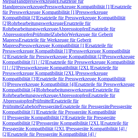
Mepla
Handpresswerkzeuge
Ersatzteile für
Handpresswerkzeuge
Presswerkzeuge Kompatibilität [1]
Ersatzteile
für Presswerkzeuge Kompatibilität [1]
Presswerkzeuge
Kompatibilität [2]
Ersatzteile für Presswerkzeuge Kompatibilität
[2]
Rohrbearbeitungswerkzeuge
Ersatzteile für
Rohrbearbeitungswerkzeuge
Abpressstopfen
Ersatzteile für
Abpressstopfen
Prüfmittel
Zubehör
Werkzeuge für Geberit
Mapress
Ersatzteile für Werkzeuge für Geberit
Mapress
Presswerkzeuge Kompatibilität [1]
Ersatzteile für
Presswerkzeuge Kompatibilität [1]
Presswerkzeuge Kompatibilität
[2]
Ersatzteile für Presswerkzeuge Kompatibilität [2]
Presswerkzeuge
Kompatibilität [1] / [2]
Ersatzteile für Presswerkzeuge Kompatibilität
[1] / [2]
Presswerkzeuge Kompatibilität [2XL]
Ersatzteile für
Presswerkzeuge Kompatibilität [2XL]
Presswerkzeuge
Kompatibilität [3]
Ersatzteile für Presswerkzeuge Kompatibilität
[3]
Presswerkzeuge Kompatibilität [4]
Ersatzteile für Presswerkzeuge
Kompatibilität [4]
Rohrbearbeitungswerkzeuge
Ersatzteile für
Rohrbearbeitungswerkzeuge
Abpressstopfen
Ersatzteile für
Abpressstopfen
Prüfmittel
Ersatzteile für
Prüfmittel
Zubehör
Pressgeräte
Ersatzteile für Pressgeräte
Pressgeräte
Kompatibilität [1]
Ersatzteile für Pressgeräte Kompatibilität
[1]
Pressgeräte Kompatibilität [2]
Ersatzteile für Pressgeräte
Kompatibilität [2]
Pressgeräte Kompatibilität [2XL]
Ersatzteile für
Pressgeräte Kompatibilität [2XL]
Pressgeräte Kompatibilität [4] /
[2]
Ersatzteile für Pressgeräte Kompatibilität [4] /