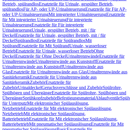
Betrieb, spülrandlos
Ersatzteile für Urinale, gespülter Betrieb,
spülrandlos
Für AP- oder UP-Urinalsteuerung
Ersatzteile für Für AP-
oder UP-Urinalsteuerung
Mit integrierter Urinalsteuerung
Ersatzteile
für Mit integrierter Urinalsteuerung
Für integrierte
Urinalsteuerung
Ersatzteile für Für integrierte
Urinalsteuerung
Urinale, gespülter Betrieb, mit / für
Deckel
Ersatzteile für Urinale, gespülter Betrieb, mit / für
Deckel
Spülrandlos
Ersatzteile für Spülrandlos
Mit
Spülrand
Ersatzteile für Mit Spülrand
Urinale, wasserloser
Betrieb
Ersatzteile für Urinale, wasserloser Betrieb
Ohne
Deckel
Ersatzteile für Ohne Deckel
Urinaltrennwände
Ersatzteile für
Urinaltrennwände
Urinaltrennwände aus Kunststoff
Ersatzteile für
Urinaltrennwände aus Kunststoff
Urinaltrennwände aus
Glas
Ersatzteile für Urinaltrennwände aus Glas
Urinaltrennwände aus
Sanitärkeramik
Ersatzteile für Urinaltrennwände aus
Sanitärkeramik
Zubehör
Ersatzteile für
Zubehör
Urinaldeckel
Geruchsverschlüsse und Zubehör
Spülrohre,
Spülbögen und Übergänge
Ersatzteile für Spülrohre, Spülbögen und
Übergänge
Sprühkopfzubehör
Befestigungsmaterial
Ablaufventile
Spülv
für Unterputz
Mit elektronischer Spülauslösung,
Netzbetrieb
Ersatzteile für Mit elektronischer Spülauslösung,
Netzbetrieb
Mit elektronischer Spülauslösung,
Batteriebetrieb
Ersatzteile für Mit elektronischer Spülauslösung,
Batteriebetrieb
Mit pneumatischer Spülauslösung
Ersatzteile für Mit
pneumatischer Spülauslösung
Basic
Ersatzteile für