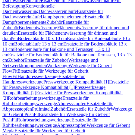
Dachwassereinläufe
Ersatzteile für Für Dachwassereinläufe
Für
Befestigung
Konventionelle
Dachentwässerung
Dachwassereinläufe
Ersatzteile für
Dachwassereinläufe
Dampfsperrenelemente
Ersatzteile für
Dampfsperrenelemente
Zubehör
Ersatzteile für
Zubehör
Bodenentwässerung
Flächenentwässerung für drinnen und
draußen
Ersatzteile für Flächenentwässerung für drinnen und
draußen
Bodenabläufe 10 x 10 cm
Ersatzteile für Bodenabläufe 10 x
10 cm
Bodenabläufe 13 x 13 cm
Ersatzteile für Bodenabläufe 13 x
13 cm
Bodeneinläufe für Balkone und Terrassen, 13 x 13
cm
Ersatzteile für Bodeneinläufe für Balkone und Terrassen, 13 x 13
cm
Zubehör
Ersatzteile für Zubehör
Werkzeuge und
Netzwerkkomponenten
Werkzeuge
Werkzeuge für Geberit
FlowFit
Ersatzteile für Werkzeuge für Geberit
FlowFit
Handpresswerkzeuge
Ersatzteile für
Handpresswerkzeuge
Presswerkzeuge Kompatibilität [1]
Ersatzteile
für Presswerkzeuge Kompatibilität [1]
Presswerkzeuge
Kompatibilität [2]
Ersatzteile für Presswerkzeuge Kompatibilität
[2]
Rohrbearbeitungswerkzeuge
Ersatzteile für
Rohrbearbeitungswerkzeuge
Abpressstopfen
Ersatzteile für
Abpressstopfen
Prüfmittel
Zubehör
Ersatzteile für Zubehör
Werkzeuge
für Geberit PushFit
Ersatzteile für Werkzeuge für Geberit
PushFit
Rohrbearbeitungswerkzeuge
Ersatzteile für
Rohrbearbeitungswerkzeuge
Abpressstopfen
Werkzeuge für Geberit
Mepla
Ersatzteile für Werkzeuge für Geberit