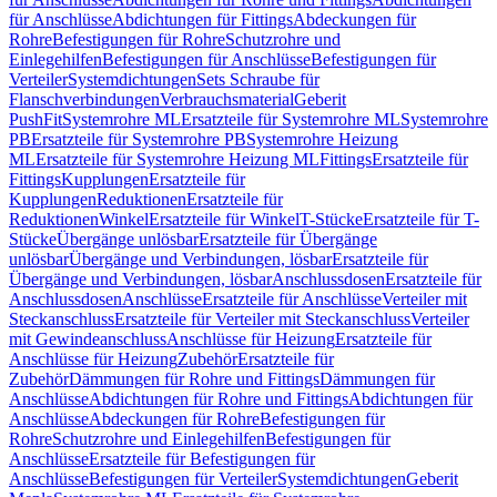
für Anschlüsse
Abdichtungen für Fittings
Abdeckungen für
Rohre
Befestigungen für Rohre
Schutzrohre und
Einlegehilfen
Befestigungen für Anschlüsse
Befestigungen für
Verteiler
Systemdichtungen
Sets Schraube für
Flanschverbindungen
Verbrauchsmaterial
Geberit
PushFit
Systemrohre ML
Ersatzteile für Systemrohre ML
Systemrohre
PB
Ersatzteile für Systemrohre PB
Systemrohre Heizung
ML
Ersatzteile für Systemrohre Heizung ML
Fittings
Ersatzteile für
Fittings
Kupplungen
Ersatzteile für
Kupplungen
Reduktionen
Ersatzteile für
Reduktionen
Winkel
Ersatzteile für Winkel
T-Stücke
Ersatzteile für T-
Stücke
Übergänge unlösbar
Ersatzteile für Übergänge
unlösbar
Übergänge und Verbindungen, lösbar
Ersatzteile für
Übergänge und Verbindungen, lösbar
Anschlussdosen
Ersatzteile für
Anschlussdosen
Anschlüsse
Ersatzteile für Anschlüsse
Verteiler mit
Steckanschluss
Ersatzteile für Verteiler mit Steckanschluss
Verteiler
mit Gewindeanschluss
Anschlüsse für Heizung
Ersatzteile für
Anschlüsse für Heizung
Zubehör
Ersatzteile für
Zubehör
Dämmungen für Rohre und Fittings
Dämmungen für
Anschlüsse
Abdichtungen für Rohre und Fittings
Abdichtungen für
Anschlüsse
Abdeckungen für Rohre
Befestigungen für
Rohre
Schutzrohre und Einlegehilfen
Befestigungen für
Anschlüsse
Ersatzteile für Befestigungen für
Anschlüsse
Befestigungen für Verteiler
Systemdichtungen
Geberit