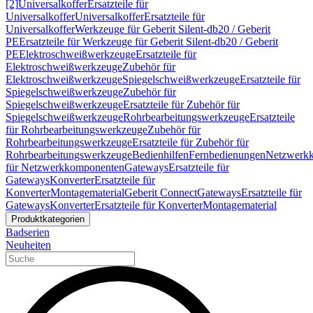
[2]
Universalkoffer
Ersatzteile für
Universalkoffer
Universalkoffer
Ersatzteile für
Universalkoffer
Werkzeuge für Geberit Silent-db20 / Geberit
PE
Ersatzteile für Werkzeuge für Geberit Silent-db20 / Geberit
PE
Elektroschweißwerkzeuge
Ersatzteile für
Elektroschweißwerkzeuge
Zubehör für
Elektroschweißwerkzeuge
Spiegelschweißwerkzeuge
Ersatzteile für
Spiegelschweißwerkzeuge
Zubehör für
Spiegelschweißwerkzeuge
Ersatzteile für Zubehör für
Spiegelschweißwerkzeuge
Rohrbearbeitungswerkzeuge
Ersatzteile
für Rohrbearbeitungswerkzeuge
Zubehör für
Rohrbearbeitungswerkzeuge
Ersatzteile für Zubehör für
Rohrbearbeitungswerkzeuge
Bedienhilfen
Fernbedienungen
Netzwerk
für Netzwerkkomponenten
Gateways
Ersatzteile für
Gateways
Konverter
Ersatzteile für
Konverter
Montagematerial
Geberit Connect
Gateways
Ersatzteile für
Gateways
Konverter
Ersatzteile für Konverter
Montagematerial
Produktkategorien
Badserien
Neuheiten