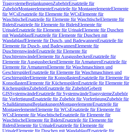
Tragsysteme
Beplankungen
Zubehör
Ersatzteile für
Zubehör
Montageelemente
Ersatzteile für Montageelemente
Elemente
für WCs
Ersatzteile für Elemente für WCs
Elemente für
Waschtische
Ersatzteile für Elemente für Waschtische
Elemente für
Bidets
Ersatzteile für Elemente für Bidets
Elemente für
Urinale
Ersatzteile für Elemente für Urinale
Elemente für Duschen
mit Wandablauf
Ersatzteile für Elemente für Duschen mit
Wandablauf
Elemente für Dusch- und Badewannen
Ersatzteile für
Elemente für Dusch- und Badewannen
Elemente für
Duschtrennwände
Ersatzteile für Elemente für
Duschtrennwände
Elemente für Ausgussbecken
Ersatzteile für
Elemente für Ausgussbecken
Elemente für Armaturen
Ersatzteile für
Elemente für Armaturen
Elemente für Waschmaschinen und
Geschirrspüler
Ersatzteile für Elemente für Waschmaschinen und
Geschirrspüler
Elemente für Konsollasten
Ersatzteile für Elemente für
Konsollasten
Elemente für Küchenspülen
Ersatzteile für Elemente für
Küchenspülen
Zubehör
Ersatzteile für Zubehör
Geberit
GIS
Systemwände
Ersatzteile für Systemwände
Tragsysteme
Zubehör
für Vorfertigung
Ersatzteile für Zubehör für Vorfertigung
Zubehör für
Schalldämmung
Beplankungen
Montageelemente
Ersatzteile für
Montageelemente
Elemente für WCs
Ersatzteile für Elemente für
WCs
Elemente für Waschtische
Ersatzteile für Elemente für
Waschtische
Elemente für Bidets
Ersatzteile für Elemente für
Bidets
Elemente für Urinale
Ersatzteile für Elemente für
Urinale
Elemente für Duschen mit Wandablauf
Ersatzteile für