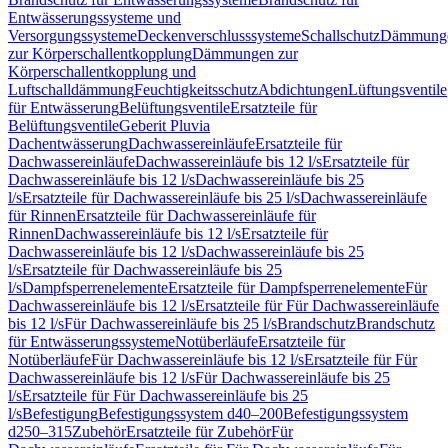
Entwässerungssysteme und
Versorgungssysteme
Deckenverschlusssysteme
Schallschutz
Dämmung
zur Körperschallentkopplung
Dämmungen zur
Körperschallentkopplung und
Luftschalldämmung
Feuchtigkeitsschutz
Abdichtungen
Lüftungsventile
für Entwässerung
Belüftungsventile
Ersatzteile für
Belüftungsventile
Geberit Pluvia
Dachentwässerung
Dachwassereinläufe
Ersatzteile für
Dachwassereinläufe
Dachwassereinläufe bis 12 l/s
Ersatzteile für
Dachwassereinläufe bis 12 l/s
Dachwassereinläufe bis 25
l/s
Ersatzteile für Dachwassereinläufe bis 25 l/s
Dachwassereinläufe
für Rinnen
Ersatzteile für Dachwassereinläufe für
Rinnen
Dachwassereinläufe bis 12 l/s
Ersatzteile für
Dachwassereinläufe bis 12 l/s
Dachwassereinläufe bis 25
l/s
Ersatzteile für Dachwassereinläufe bis 25
l/s
Dampfsperrenelemente
Ersatzteile für Dampfsperrenelemente
Für
Dachwassereinläufe bis 12 l/s
Ersatzteile für Für Dachwassereinläufe
bis 12 l/s
Für Dachwassereinläufe bis 25 l/s
Brandschutz
Brandschutz
für Entwässerungssysteme
Notüberläufe
Ersatzteile für
Notüberläufe
Für Dachwassereinläufe bis 12 l/s
Ersatzteile für Für
Dachwassereinläufe bis 12 l/s
Für Dachwassereinläufe bis 25
l/s
Ersatzteile für Für Dachwassereinläufe bis 25
l/s
Befestigung
Befestigungssystem d40–200
Befestigungssystem
d250–315
Zubehör
Ersatzteile für Zubehör
Für