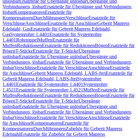
unlösbar
Ersatzteile für Übergänge unlösbar
Übergänge und
Verbindungen, lösbar
Ersatzteile für Übergänge und Verbindungen,
lösbar
Kompensatoren
Ersatzteile für
Kompensatoren
Durchführungen
Verschlüsse
Ersatzteile für
Verschlüsse
Anschlüsse
Ersatzteile für Anschlüsse
Geberit Mapress
Edelstahl, Gas
Ersatzteile für Geberit Mapress Edelstahl,
Gas
Systemrohre 1.4401
Ersatzteile für Systemrohre
1.4401
Rohrnippel
Muffen
Ersatzteile für
Muffen
Reduktionen
Ersatzteile für Reduktionen
Bögen
Ersatzteile für
Bögen
T-Stücke
Ersatzteile für T-Stücke
Übergänge
unlösbar
Ersatzteile für Übergänge unlösbar
Übergänge und
Verbindungen, lösbar
Ersatzteile für Übergänge und Verbindungen,
lösbar
Verschlüsse
Ersatzteile für Verschlüsse
Anschlüsse
Ersatzteile
für Anschlüsse
Geberit Mapress Edelstahl, LABS-frei
Ersatzteile für
Geberit Mapress Edelstahl, LABS-frei
Systemrohre
1.4401
Ersatzteile für Systemrohre 1.4401
Systemrohre
1.4521
Ersatzteile für Systemrohre 1.4521
Muffen
Ersatzteile für
Muffen
Reduktionen
Ersatzteile für Reduktionen
Bögen
Ersatzteile für
Bögen
T-Stücke
Ersatzteile für T-Stücke
Übergänge
unlösbar
Ersatzteile für Übergänge unlösbar
Übergänge und
Verbindungen, lösbar
Ersatzteile für Übergänge und Verbindungen,
lösbar
Verschlüsse
Ersatzteile für Verschlüsse
Anschlüsse
Ersatzteile
für Anschlüsse
Kompensatoren
Ersatzteile für
Kompensatoren
Durchführungen
Zubehör für Geberit Mapress
Edelstahl
Ersatzteile für Zubehör für Geberit Mapress