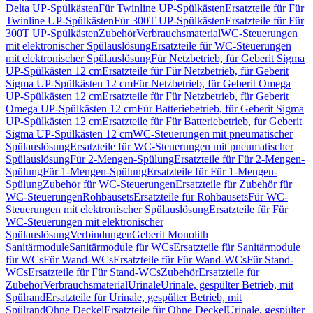
Delta UP-Spülkästen
Für Twinline UP-Spülkästen
Ersatzteile für Für
Twinline UP-Spülkästen
Für 300T UP-Spülkästen
Ersatzteile für Für
300T UP-Spülkästen
Zubehör
Verbrauchsmaterial
WC-Steuerungen
mit elektronischer Spülauslösung
Ersatzteile für WC-Steuerungen
mit elektronischer Spülauslösung
Für Netzbetrieb, für Geberit Sigma
UP-Spülkästen 12 cm
Ersatzteile für Für Netzbetrieb, für Geberit
Sigma UP-Spülkästen 12 cm
Für Netzbetrieb, für Geberit Omega
UP-Spülkästen 12 cm
Ersatzteile für Für Netzbetrieb, für Geberit
Omega UP-Spülkästen 12 cm
Für Batteriebetrieb, für Geberit Sigma
UP-Spülkästen 12 cm
Ersatzteile für Für Batteriebetrieb, für Geberit
Sigma UP-Spülkästen 12 cm
WC-Steuerungen mit pneumatischer
Spülauslösung
Ersatzteile für WC-Steuerungen mit pneumatischer
Spülauslösung
Für 2-Mengen-Spülung
Ersatzteile für Für 2-Mengen-
Spülung
Für 1-Mengen-Spülung
Ersatzteile für Für 1-Mengen-
Spülung
Zubehör für WC-Steuerungen
Ersatzteile für Zubehör für
WC-Steuerungen
Rohbausets
Ersatzteile für Rohbausets
Für WC-
Steuerungen mit elektronischer Spülauslösung
Ersatzteile für Für
WC-Steuerungen mit elektronischer
Spülauslösung
Verbindungen
Geberit Monolith
Sanitärmodule
Sanitärmodule für WCs
Ersatzteile für Sanitärmodule
für WCs
Für Wand-WCs
Ersatzteile für Für Wand-WCs
Für Stand-
WCs
Ersatzteile für Für Stand-WCs
Zubehör
Ersatzteile für
Zubehör
Verbrauchsmaterial
Urinale
Urinale, gespülter Betrieb, mit
Spülrand
Ersatzteile für Urinale, gespülter Betrieb, mit
Spülrand
Ohne Deckel
Ersatzteile für Ohne Deckel
Urinale, gespülter