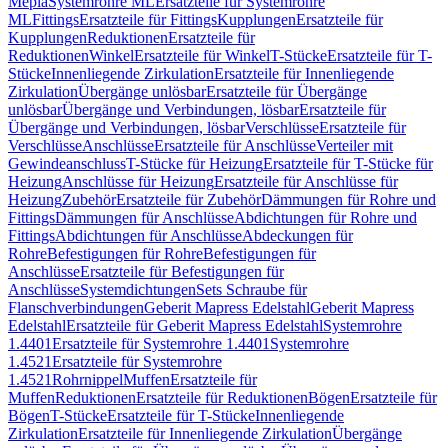
Mepla
Systemrohre ML
Ersatzteile für Systemrohre
ML
Fittings
Ersatzteile für Fittings
Kupplungen
Ersatzteile für
Kupplungen
Reduktionen
Ersatzteile für
Reduktionen
Winkel
Ersatzteile für Winkel
T-Stücke
Ersatzteile für T-
Stücke
Innenliegende Zirkulation
Ersatzteile für Innenliegende
Zirkulation
Übergänge unlösbar
Ersatzteile für Übergänge
unlösbar
Übergänge und Verbindungen, lösbar
Ersatzteile für
Übergänge und Verbindungen, lösbar
Verschlüsse
Ersatzteile für
Verschlüsse
Anschlüsse
Ersatzteile für Anschlüsse
Verteiler mit
Gewindeanschluss
T-Stücke für Heizung
Ersatzteile für T-Stücke für
Heizung
Anschlüsse für Heizung
Ersatzteile für Anschlüsse für
Heizung
Zubehör
Ersatzteile für Zubehör
Dämmungen für Rohre und
Fittings
Dämmungen für Anschlüsse
Abdichtungen für Rohre und
Fittings
Abdichtungen für Anschlüsse
Abdeckungen für
Rohre
Befestigungen für Rohre
Befestigungen für
Anschlüsse
Ersatzteile für Befestigungen für
Anschlüsse
Systemdichtungen
Sets Schraube für
Flanschverbindungen
Geberit Mapress Edelstahl
Geberit Mapress
Edelstahl
Ersatzteile für Geberit Mapress Edelstahl
Systemrohre
1.4401
Ersatzteile für Systemrohre 1.4401
Systemrohre
1.4521
Ersatzteile für Systemrohre
1.4521
Rohrnippel
Muffen
Ersatzteile für
Muffen
Reduktionen
Ersatzteile für Reduktionen
Bögen
Ersatzteile für
Bögen
T-Stücke
Ersatzteile für T-Stücke
Innenliegende
Zirkulation
Ersatzteile für Innenliegende Zirkulation
Übergänge