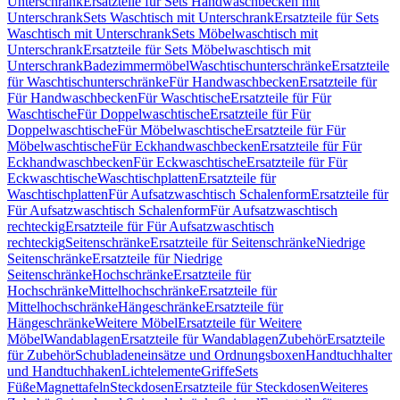
Unterschrank
Ersatzteile für Sets Handwaschbecken mit
Unterschrank
Sets Waschtisch mit Unterschrank
Ersatzteile für Sets
Waschtisch mit Unterschrank
Sets Möbelwaschtisch mit
Unterschrank
Ersatzteile für Sets Möbelwaschtisch mit
Unterschrank
Badezimmermöbel
Waschtischunterschränke
Ersatzteile
für Waschtischunterschränke
Für Handwaschbecken
Ersatzteile für
Für Handwaschbecken
Für Waschtische
Ersatzteile für Für
Waschtische
Für Doppelwaschtische
Ersatzteile für Für
Doppelwaschtische
Für Möbelwaschtische
Ersatzteile für Für
Möbelwaschtische
Für Eckhandwaschbecken
Ersatzteile für Für
Eckhandwaschbecken
Für Eckwaschtische
Ersatzteile für Für
Eckwaschtische
Waschtischplatten
Ersatzteile für
Waschtischplatten
Für Aufsatzwaschtisch Schalenform
Ersatzteile für
Für Aufsatzwaschtisch Schalenform
Für Aufsatzwaschtisch
rechteckig
Ersatzteile für Für Aufsatzwaschtisch
rechteckig
Seitenschränke
Ersatzteile für Seitenschränke
Niedrige
Seitenschränke
Ersatzteile für Niedrige
Seitenschränke
Hochschränke
Ersatzteile für
Hochschränke
Mittelhochschränke
Ersatzteile für
Mittelhochschränke
Hängeschränke
Ersatzteile für
Hängeschränke
Weitere Möbel
Ersatzteile für Weitere
Möbel
Wandablagen
Ersatzteile für Wandablagen
Zubehör
Ersatzteile
für Zubehör
Schubladeneinsätze und Ordnungsboxen
Handtuchhalter
und Handtuchhaken
Lichtelemente
Griffe
Sets
Füße
Magnettafeln
Steckdosen
Ersatzteile für Steckdosen
Weiteres