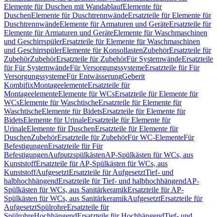
Elemente für Duschen mit Wandablauf
Elemente für
Duschen
Elemente für Duschtrennwände
Ersatzteile für Elemente für
Duschtrennwände
Elemente für Armaturen und Geräte
Ersatzteile für
Elemente für Armaturen und Geräte
Elemente für Waschmaschinen
und Geschirrspüler
Ersatzteile für Elemente für Waschmaschinen
und Geschirrspüler
Elemente für Konsollasten
Zubehör
Ersatzteile für
Zubehör
Zubehör
Ersatzteile für Zubehör
Für Systemwände
Ersatzteile
für Für Systemwände
Für Versorgungssysteme
Ersatzteile für Für
Versorgungssysteme
Für Entwässerung
Geberit
Kombifix
Montageelemente
Ersatzteile für
Montageelemente
Elemente für WCs
Ersatzteile für Elemente für
WCs
Elemente für Waschtische
Ersatzteile für Elemente für
Waschtische
Elemente für Bidets
Ersatzteile für Elemente für
Bidets
Elemente für Urinale
Ersatzteile für Elemente für
Urinale
Elemente für Duschen
Ersatzteile für Elemente für
Duschen
Zubehör
Ersatzteile für Zubehör
Für WC-Elemente
Für
Befestigungen
Ersatzteile für Für
Befestigungen
Aufputzspülkästen
AP-Spülkästen für WCs, aus
Kunststoff
Ersatzteile für AP-Spülkästen für WCs, aus
Kunststoff
Aufgesetzt
Ersatzteile für Aufgesetzt
Tief- und
halbhochhängend
Ersatzteile für Tief- und halbhochhängend
AP-
Spülkästen für WCs, aus Sanitärkeramik
Ersatzteile für AP-
Spülkästen für WCs, aus Sanitärkeramik
Aufgesetzt
Ersatzteile für
Aufgesetzt
Spülrohre
Ersatzteile für
Spülrohre
Hochhängend
Ersatzteile für Hochhängend
Tief- und